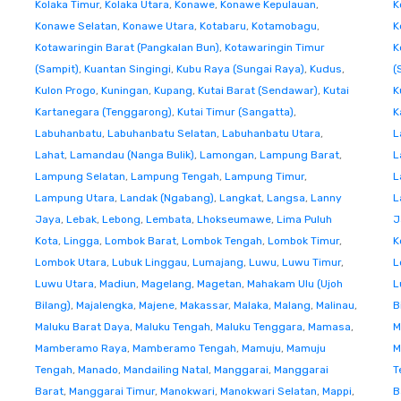
Kolaka Timur
,
Kolaka Utara
,
Konawe
,
Konawe Kepulauan
,
K
Konawe Selatan
,
Konawe Utara
,
Kotabaru
,
Kotamobagu
,
K
Kotawaringin Barat (Pangkalan Bun)
,
Kotawaringin Timur
K
(Sampit)
,
Kuantan Singingi
,
Kubu Raya (Sungai Raya)
,
Kudus
,
(
Kulon Progo
,
Kuningan
,
Kupang
,
Kutai Barat (Sendawar)
,
Kutai
K
Kartanegara (Tenggarong)
,
Kutai Timur (Sangatta)
,
K
Labuhanbatu
,
Labuhanbatu Selatan
,
Labuhanbatu Utara
,
L
Lahat
,
Lamandau (Nanga Bulik)
,
Lamongan
,
Lampung Barat
,
L
Lampung Selatan
,
Lampung Tengah
,
Lampung Timur
,
L
Lampung Utara
,
Landak (Ngabang)
,
Langkat
,
Langsa
,
Lanny
L
Jaya
,
Lebak
,
Lebong
,
Lembata
,
Lhokseumawe
,
Lima Puluh
J
Kota
,
Lingga
,
Lombok Barat
,
Lombok Tengah
,
Lombok Timur
,
K
Lombok Utara
,
Lubuk Linggau
,
Lumajang
,
Luwu
,
Luwu Timur
,
L
Luwu Utara
,
Madiun
,
Magelang
,
Magetan
,
Mahakam Ulu (Ujoh
L
Bilang)
,
Majalengka
,
Majene
,
Makassar
,
Malaka
,
Malang
,
Malinau
,
B
Maluku Barat Daya
,
Maluku Tengah
,
Maluku Tenggara
,
Mamasa
,
M
Mamberamo Raya
,
Mamberamo Tengah
,
Mamuju
,
Mamuju
M
Tengah
,
Manado
,
Mandailing Natal
,
Manggarai
,
Manggarai
T
Barat
,
Manggarai Timur
,
Manokwari
,
Manokwari Selatan
,
Mappi
,
B