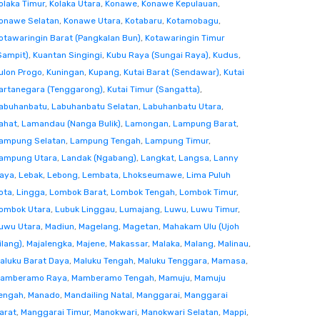
olaka Timur
,
Kolaka Utara
,
Konawe
,
Konawe Kepulauan
,
onawe Selatan
,
Konawe Utara
,
Kotabaru
,
Kotamobagu
,
otawaringin Barat (Pangkalan Bun)
,
Kotawaringin Timur
Sampit)
,
Kuantan Singingi
,
Kubu Raya (Sungai Raya)
,
Kudus
,
ulon Progo
,
Kuningan
,
Kupang
,
Kutai Barat (Sendawar)
,
Kutai
artanegara (Tenggarong)
,
Kutai Timur (Sangatta)
,
abuhanbatu
,
Labuhanbatu Selatan
,
Labuhanbatu Utara
,
ahat
,
Lamandau (Nanga Bulik)
,
Lamongan
,
Lampung Barat
,
ampung Selatan
,
Lampung Tengah
,
Lampung Timur
,
ampung Utara
,
Landak (Ngabang)
,
Langkat
,
Langsa
,
Lanny
aya
,
Lebak
,
Lebong
,
Lembata
,
Lhokseumawe
,
Lima Puluh
ota
,
Lingga
,
Lombok Barat
,
Lombok Tengah
,
Lombok Timur
,
ombok Utara
,
Lubuk Linggau
,
Lumajang
,
Luwu
,
Luwu Timur
,
uwu Utara
,
Madiun
,
Magelang
,
Magetan
,
Mahakam Ulu (Ujoh
ilang)
,
Majalengka
,
Majene
,
Makassar
,
Malaka
,
Malang
,
Malinau
,
aluku Barat Daya
,
Maluku Tengah
,
Maluku Tenggara
,
Mamasa
,
amberamo Raya
,
Mamberamo Tengah
,
Mamuju
,
Mamuju
engah
,
Manado
,
Mandailing Natal
,
Manggarai
,
Manggarai
arat
,
Manggarai Timur
,
Manokwari
,
Manokwari Selatan
,
Mappi
,