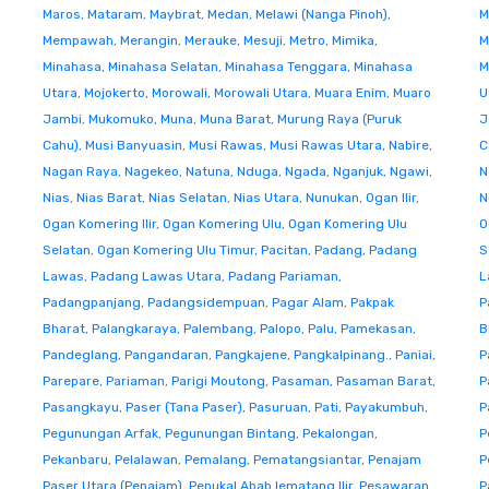
Maros
,
Mataram
,
Maybrat
,
Medan
,
Melawi (Nanga Pinoh)
,
M
Mempawah
,
Merangin
,
Merauke
,
Mesuji
,
Metro
,
Mimika
,
M
Minahasa
,
Minahasa Selatan
,
Minahasa Tenggara
,
Minahasa
M
Utara
,
Mojokerto
,
Morowali
,
Morowali Utara
,
Muara Enim
,
Muaro
U
Jambi
,
Mukomuko
,
Muna
,
Muna Barat
,
Murung Raya (Puruk
J
Cahu)
,
Musi Banyuasin
,
Musi Rawas
,
Musi Rawas Utara
,
Nabire
,
C
Nagan Raya
,
Nagekeo
,
Natuna
,
Nduga
,
Ngada
,
Nganjuk
,
Ngawi
,
N
Nias
,
Nias Barat
,
Nias Selatan
,
Nias Utara
,
Nunukan
,
Ogan Ilir
,
N
Ogan Komering Ilir
,
Ogan Komering Ulu
,
Ogan Komering Ulu
O
Selatan
,
Ogan Komering Ulu Timur
,
Pacitan
,
Padang
,
Padang
S
Lawas
,
Padang Lawas Utara
,
Padang Pariaman
,
L
Padangpanjang
,
Padangsidempuan
,
Pagar Alam
,
Pakpak
P
Bharat
,
Palangkaraya
,
Palembang
,
Palopo
,
Palu
,
Pamekasan
,
B
Pandeglang
,
Pangandaran
,
Pangkajene
,
Pangkalpinang.
,
Paniai
,
P
Parepare
,
Pariaman
,
Parigi Moutong
,
Pasaman
,
Pasaman Barat
,
P
Pasangkayu
,
Paser (Tana Paser)
,
Pasuruan
,
Pati
,
Payakumbuh
,
P
Pegunungan Arfak
,
Pegunungan Bintang
,
Pekalongan
,
P
Pekanbaru
,
Pelalawan
,
Pemalang
,
Pematangsiantar
,
Penajam
P
Paser Utara (Penajam)
,
Penukal Abab lematang Ilir
,
Pesawaran
,
P