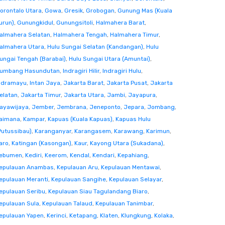
orontalo Utara
,
Gowa
,
Gresik
,
Grobogan
,
Gunung Mas (Kuala
urun)
,
Gunungkidul
,
Gunungsitoli
,
Halmahera Barat
,
almahera Selatan
,
Halmahera Tengah
,
Halmahera Timur
,
almahera Utara
,
Hulu Sungai Selatan (Kandangan)
,
Hulu
ungai Tengah (Barabai)
,
Hulu Sungai Utara (Amuntai)
,
umbang Hasundutan
,
Indragiri Hilir
,
Indragiri Hulu
,
ndramayu
,
Intan Jaya
,
Jakarta Barat
,
Jakarta Pusat
,
Jakarta
elatan
,
Jakarta Timur
,
Jakarta Utara
,
Jambi
,
Jayapura
,
ayawijaya
,
Jember
,
Jembrana
,
Jeneponto
,
Jepara
,
Jombang
,
aimana
,
Kampar
,
Kapuas (Kuala Kapuas)
,
Kapuas Hulu
Putussibau)
,
Karanganyar
,
Karangasem
,
Karawang
,
Karimun
,
aro
,
Katingan (Kasongan)
,
Kaur
,
Kayong Utara (Sukadana)
,
ebumen
,
Kediri
,
Keerom
,
Kendal
,
Kendari
,
Kepahiang
,
epulauan Anambas
,
Kepulauan Aru
,
Kepulauan Mentawai
,
epulauan Meranti
,
Kepulauan Sangihe
,
Kepulauan Selayar
,
epulauan Seribu
,
Kepulauan Siau Tagulandang Biaro
,
epulauan Sula
,
Kepulauan Talaud
,
Kepulauan Tanimbar
,
epulauan Yapen
,
Kerinci
,
Ketapang
,
Klaten
,
Klungkung
,
Kolaka
,