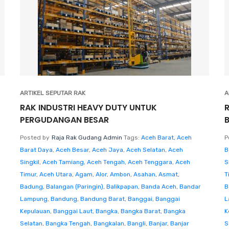
ARTIKEL SEPUTAR RAK
A
RAK INDUSTRI HEAVY DUTY UNTUK
PERGUDANGAN BESAR
Posted by
Raja Rak Gudang Admin
Tags:
Aceh Barat
,
Aceh
P
Barat Daya
,
Aceh Besar
,
Aceh Jaya
,
Aceh Selatan
,
Aceh
B
Singkil
,
Aceh Tamiang
,
Aceh Tengah
,
Aceh Tenggara
,
Aceh
S
Timur
,
Aceh Utara
,
Agam
,
Alor
,
Ambon
,
Asahan
,
Asmat
,
T
Badung
,
Balangan (Paringin)
,
Balikpapan
,
Banda Aceh
,
Bandar
B
Lampung
,
Bandung
,
Bandung Barat
,
Banggai
,
Banggai
L
Kepulauan
,
Banggai Laut
,
Bangka
,
Bangka Barat
,
Bangka
K
Selatan
,
Bangka Tengah
,
Bangkalan
,
Bangli
,
Banjar
,
Banjar
S