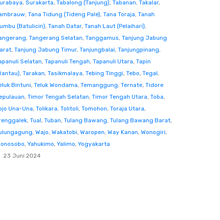
urabaya
,
Surakarta
,
Tabalong (Tanjung)
,
Tabanan
,
Takalar
,
ambrauw
,
Tana Tidung (Tideng Pale)
,
Tana Toraja
,
Tanah
umbu (Batulicin)
,
Tanah Datar
,
Tanah Laut (Pelaihari)
,
angerang
,
Tangerang Selatan
,
Tanggamus
,
Tanjung Jabung
arat
,
Tanjung Jabung Timur
,
Tanjungbalai
,
Tanjungpinang
,
apanuli Selatan
,
Tapanuli Tengah
,
Tapanuli Utara
,
Tapin
Rantau)
,
Tarakan
,
Tasikmalaya
,
Tebing Tinggi
,
Tebo
,
Tegal
,
eluk Bintuni
,
Teluk Wondama
,
Temanggung
,
Ternate
,
Tidore
epulauan
,
Timor Tengah Selatan
,
Timor Tengah Utara
,
Toba
,
ojo Una-Una
,
Tolikara
,
Tolitoli
,
Tomohon
,
Toraja Utara
,
renggalek
,
Tual
,
Tuban
,
Tulang Bawang
,
Tulang Bawang Barat
,
ulungagung
,
Wajo
,
Wakatobi
,
Waropen
,
Way Kanan
,
Wonogiri
,
onosobo
,
Yahukimo
,
Yalimo
,
Yogyakarta
23 Juni 2024