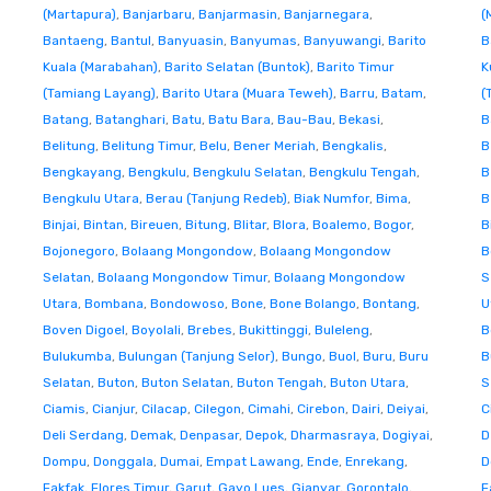
(Martapura)
,
Banjarbaru
,
Banjarmasin
,
Banjarnegara
,
(
Bantaeng
,
Bantul
,
Banyuasin
,
Banyumas
,
Banyuwangi
,
Barito
B
Kuala (Marabahan)
,
Barito Selatan (Buntok)
,
Barito Timur
K
(Tamiang Layang)
,
Barito Utara (Muara Teweh)
,
Barru
,
Batam
,
(
Batang
,
Batanghari
,
Batu
,
Batu Bara
,
Bau-Bau
,
Bekasi
,
B
Belitung
,
Belitung Timur
,
Belu
,
Bener Meriah
,
Bengkalis
,
B
Bengkayang
,
Bengkulu
,
Bengkulu Selatan
,
Bengkulu Tengah
,
B
Bengkulu Utara
,
Berau (Tanjung Redeb)
,
Biak Numfor
,
Bima
,
B
Binjai
,
Bintan
,
Bireuen
,
Bitung
,
Blitar
,
Blora
,
Boalemo
,
Bogor
,
B
Bojonegoro
,
Bolaang Mongondow
,
Bolaang Mongondow
B
Selatan
,
Bolaang Mongondow Timur
,
Bolaang Mongondow
S
Utara
,
Bombana
,
Bondowoso
,
Bone
,
Bone Bolango
,
Bontang
,
U
Boven Digoel
,
Boyolali
,
Brebes
,
Bukittinggi
,
Buleleng
,
B
Bulukumba
,
Bulungan (Tanjung Selor)
,
Bungo
,
Buol
,
Buru
,
Buru
B
Selatan
,
Buton
,
Buton Selatan
,
Buton Tengah
,
Buton Utara
,
S
Ciamis
,
Cianjur
,
Cilacap
,
Cilegon
,
Cimahi
,
Cirebon
,
Dairi
,
Deiyai
,
C
Deli Serdang
,
Demak
,
Denpasar
,
Depok
,
Dharmasraya
,
Dogiyai
,
D
Dompu
,
Donggala
,
Dumai
,
Empat Lawang
,
Ende
,
Enrekang
,
D
Fakfak
,
Flores Timur
,
Garut
,
Gayo Lues
,
Gianyar
,
Gorontalo
,
F