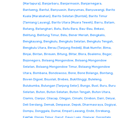
(Martapura)
,
Banjarbaru
,
Banjarmasin
,
Banjarnegara
,
Bantaeng
,
Bantul
,
Banyuasin
,
Banyumas
,
Banyuwangi
,
Barito
Kuala (Marabahan)
,
Barito Selatan (Buntok)
,
Barito Timur
(Tamiang Layang)
,
Barito Utara (Muara Teweh)
,
Barru
,
Batam
,
Batang
,
Batanghari
,
Batu
,
Batu Bara
,
Bau-Bau
,
Bekasi
,
Belitung
,
Belitung Timur
,
Belu
,
Bener Meriah
,
Bengkalis
,
Bengkayang
,
Bengkulu
,
Bengkulu Selatan
,
Bengkulu Tengah
,
Bengkulu Utara
,
Berau (Tanjung Redeb)
,
Biak Numfor
,
Bima
,
Binjai
,
Bintan
,
Bireuen
,
Bitung
,
Blitar
,
Blora
,
Boalemo
,
Bogor
,
Bojonegoro
,
Bolaang Mongondow
,
Bolaang Mongondow
Selatan
,
Bolaang Mongondow Timur
,
Bolaang Mongondow
Utara
,
Bombana
,
Bondowoso
,
Bone
,
Bone Bolango
,
Bontang
,
Boven Digoel
,
Boyolali
,
Brebes
,
Bukittinggi
,
Buleleng
,
Bulukumba
,
Bulungan (Tanjung Selor)
,
Bungo
,
Buol
,
Buru
,
Buru
Selatan
,
Buton
,
Buton Selatan
,
Buton Tengah
,
Buton Utara
,
Ciamis
,
Cianjur
,
Cilacap
,
Cilegon
,
Cimahi
,
Cirebon
,
Dairi
,
Deiyai
,
Deli Serdang
,
Demak
,
Denpasar
,
Depok
,
Dharmasraya
,
Dogiyai
,
Dompu
,
Donggala
,
Dumai
,
Empat Lawang
,
Ende
,
Enrekang
,
Fakfak
,
Flores Timur
,
Garut
,
Gayo Lues
,
Gianyar
,
Gorontalo
,