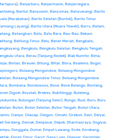
Martapura)
,
Banjarbaru
,
Banjarmasin
,
Banjarnegara
,
antaeng
,
Bantul
,
Banyuasin
,
Banyumas
,
Banyuwangi
,
Barito
uala (Marabahan)
,
Barito Selatan (Buntok)
,
Barito Timur
Tamiang Layang)
,
Barito Utara (Muara Teweh)
,
Barru
,
Batam
,
atang
,
Batanghari
,
Batu
,
Batu Bara
,
Bau-Bau
,
Bekasi
,
elitung
,
Belitung Timur
,
Belu
,
Bener Meriah
,
Bengkalis
,
engkayang
,
Bengkulu
,
Bengkulu Selatan
,
Bengkulu Tengah
,
engkulu Utara
,
Berau (Tanjung Redeb)
,
Biak Numfor
,
Bima
,
injai
,
Bintan
,
Bireuen
,
Bitung
,
Blitar
,
Blora
,
Boalemo
,
Bogor
,
ojonegoro
,
Bolaang Mongondow
,
Bolaang Mongondow
elatan
,
Bolaang Mongondow Timur
,
Bolaang Mongondow
tara
,
Bombana
,
Bondowoso
,
Bone
,
Bone Bolango
,
Bontang
,
oven Digoel
,
Boyolali
,
Brebes
,
Bukittinggi
,
Buleleng
,
ulukumba
,
Bulungan (Tanjung Selor)
,
Bungo
,
Buol
,
Buru
,
Buru
elatan
,
Buton
,
Buton Selatan
,
Buton Tengah
,
Buton Utara
,
iamis
,
Cianjur
,
Cilacap
,
Cilegon
,
Cimahi
,
Cirebon
,
Dairi
,
Deiyai
,
eli Serdang
,
Demak
,
Denpasar
,
Depok
,
Dharmasraya
,
Dogiyai
,
ompu
,
Donggala
,
Dumai
,
Empat Lawang
,
Ende
,
Enrekang
,
akfak
,
Flores Timur
,
Garut
,
Gayo Lues
,
Gianyar
,
Gorontalo
,