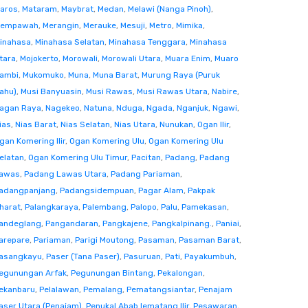
aros
,
Mataram
,
Maybrat
,
Medan
,
Melawi (Nanga Pinoh)
,
empawah
,
Merangin
,
Merauke
,
Mesuji
,
Metro
,
Mimika
,
inahasa
,
Minahasa Selatan
,
Minahasa Tenggara
,
Minahasa
tara
,
Mojokerto
,
Morowali
,
Morowali Utara
,
Muara Enim
,
Muaro
ambi
,
Mukomuko
,
Muna
,
Muna Barat
,
Murung Raya (Puruk
ahu)
,
Musi Banyuasin
,
Musi Rawas
,
Musi Rawas Utara
,
Nabire
,
agan Raya
,
Nagekeo
,
Natuna
,
Nduga
,
Ngada
,
Nganjuk
,
Ngawi
,
ias
,
Nias Barat
,
Nias Selatan
,
Nias Utara
,
Nunukan
,
Ogan Ilir
,
gan Komering Ilir
,
Ogan Komering Ulu
,
Ogan Komering Ulu
elatan
,
Ogan Komering Ulu Timur
,
Pacitan
,
Padang
,
Padang
awas
,
Padang Lawas Utara
,
Padang Pariaman
,
adangpanjang
,
Padangsidempuan
,
Pagar Alam
,
Pakpak
harat
,
Palangkaraya
,
Palembang
,
Palopo
,
Palu
,
Pamekasan
,
andeglang
,
Pangandaran
,
Pangkajene
,
Pangkalpinang.
,
Paniai
,
arepare
,
Pariaman
,
Parigi Moutong
,
Pasaman
,
Pasaman Barat
,
asangkayu
,
Paser (Tana Paser)
,
Pasuruan
,
Pati
,
Payakumbuh
,
egunungan Arfak
,
Pegunungan Bintang
,
Pekalongan
,
ekanbaru
,
Pelalawan
,
Pemalang
,
Pematangsiantar
,
Penajam
aser Utara (Penajam)
,
Penukal Abab lematang Ilir
,
Pesawaran
,