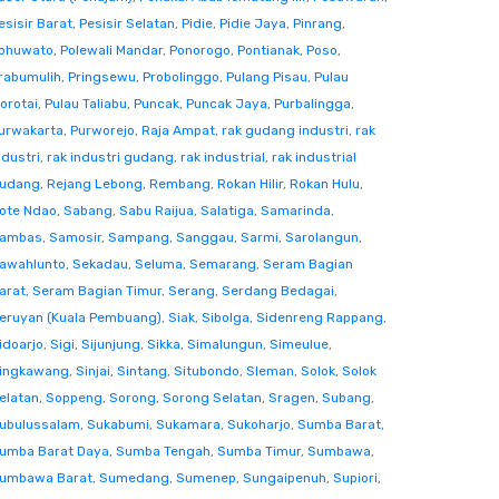
esisir Barat
,
Pesisir Selatan
,
Pidie
,
Pidie Jaya
,
Pinrang
,
ohuwato
,
Polewali Mandar
,
Ponorogo
,
Pontianak
,
Poso
,
rabumulih
,
Pringsewu
,
Probolinggo
,
Pulang Pisau
,
Pulau
orotai
,
Pulau Taliabu
,
Puncak
,
Puncak Jaya
,
Purbalingga
,
urwakarta
,
Purworejo
,
Raja Ampat
,
rak gudang industri
,
rak
ndustri
,
rak industri gudang
,
rak industrial
,
rak industrial
udang
,
Rejang Lebong
,
Rembang
,
Rokan Hilir
,
Rokan Hulu
,
ote Ndao
,
Sabang
,
Sabu Raijua
,
Salatiga
,
Samarinda
,
ambas
,
Samosir
,
Sampang
,
Sanggau
,
Sarmi
,
Sarolangun
,
awahlunto
,
Sekadau
,
Seluma
,
Semarang
,
Seram Bagian
arat
,
Seram Bagian Timur
,
Serang
,
Serdang Bedagai
,
eruyan (Kuala Pembuang)
,
Siak
,
Sibolga
,
Sidenreng Rappang
,
idoarjo
,
Sigi
,
Sijunjung
,
Sikka
,
Simalungun
,
Simeulue
,
ingkawang
,
Sinjai
,
Sintang
,
Situbondo
,
Sleman
,
Solok
,
Solok
elatan
,
Soppeng
,
Sorong
,
Sorong Selatan
,
Sragen
,
Subang
,
ubulussalam
,
Sukabumi
,
Sukamara
,
Sukoharjo
,
Sumba Barat
,
umba Barat Daya
,
Sumba Tengah
,
Sumba Timur
,
Sumbawa
,
umbawa Barat
,
Sumedang
,
Sumenep
,
Sungaipenuh
,
Supiori
,