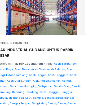
RTIKEL SEPUTAR RAK
RAK INDUSTRIAL GUDANG UNTUK PABRIK
BESAR
osted by
Raja Rak Gudang Admin
Tags:
Aceh Barat
,
Aceh
arat Daya
,
Aceh Besar
,
Aceh Jaya
,
Aceh Selatan
,
Aceh
ingkil
,
Aceh Tamiang
,
Aceh Tengah
,
Aceh Tenggara
,
Aceh
imur
,
Aceh Utara
,
Agam
,
Alor
,
Ambon
,
Asahan
,
Asmat
,
adung
,
Balangan (Paringin)
,
Balikpapan
,
Banda Aceh
,
Bandar
ampung
,
Bandung
,
Bandung Barat
,
Banggai
,
Banggai
epulauan
,
Banggai Laut
,
Bangka
,
Bangka Barat
,
Bangka
elatan
,
Bangka Tengah
,
Bangkalan
,
Bangli
,
Banjar
,
Banjar