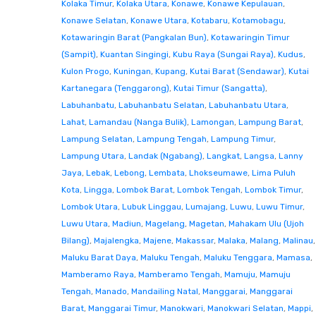
Kolaka Timur
,
Kolaka Utara
,
Konawe
,
Konawe Kepulauan
,
Konawe Selatan
,
Konawe Utara
,
Kotabaru
,
Kotamobagu
,
Kotawaringin Barat (Pangkalan Bun)
,
Kotawaringin Timur
(Sampit)
,
Kuantan Singingi
,
Kubu Raya (Sungai Raya)
,
Kudus
,
Kulon Progo
,
Kuningan
,
Kupang
,
Kutai Barat (Sendawar)
,
Kutai
Kartanegara (Tenggarong)
,
Kutai Timur (Sangatta)
,
Labuhanbatu
,
Labuhanbatu Selatan
,
Labuhanbatu Utara
,
Lahat
,
Lamandau (Nanga Bulik)
,
Lamongan
,
Lampung Barat
,
Lampung Selatan
,
Lampung Tengah
,
Lampung Timur
,
Lampung Utara
,
Landak (Ngabang)
,
Langkat
,
Langsa
,
Lanny
Jaya
,
Lebak
,
Lebong
,
Lembata
,
Lhokseumawe
,
Lima Puluh
Kota
,
Lingga
,
Lombok Barat
,
Lombok Tengah
,
Lombok Timur
,
Lombok Utara
,
Lubuk Linggau
,
Lumajang
,
Luwu
,
Luwu Timur
,
Luwu Utara
,
Madiun
,
Magelang
,
Magetan
,
Mahakam Ulu (Ujoh
Bilang)
,
Majalengka
,
Majene
,
Makassar
,
Malaka
,
Malang
,
Malinau
,
Maluku Barat Daya
,
Maluku Tengah
,
Maluku Tenggara
,
Mamasa
,
Mamberamo Raya
,
Mamberamo Tengah
,
Mamuju
,
Mamuju
Tengah
,
Manado
,
Mandailing Natal
,
Manggarai
,
Manggarai
Barat
,
Manggarai Timur
,
Manokwari
,
Manokwari Selatan
,
Mappi
,