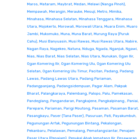
Maros
,
Mataram
,
Maybrat
,
Medan
,
Melawi (Nanga Pinoh)
,
Mempawah
,
Merangin
,
Merauke
,
Mesuji
,
Metro
,
Mimika
,
Minahasa
,
Minahasa Selatan
,
Minahasa Tenggara
,
Minahasa
Utara
,
Mojokerto
,
Morowali
,
Morowali Utara
,
Muara Enim
,
Muaro
Jambi
,
Mukomuko
,
Muna
,
Muna Barat
,
Murung Raya (Puruk
Cahu)
,
Musi Banyuasin
,
Musi Rawas
,
Musi Rawas Utara
,
Nabire
,
Nagan Raya
,
Nagekeo
,
Natuna
,
Nduga
,
Ngada
,
Nganjuk
,
Ngawi
,
Nias
,
Nias Barat
,
Nias Selatan
,
Nias Utara
,
Nunukan
,
Ogan Ilir
,
Ogan Komering Ilir
,
Ogan Komering Ulu
,
Ogan Komering Ulu
Selatan
,
Ogan Komering Ulu Timur
,
Pacitan
,
Padang
,
Padang
Lawas
,
Padang Lawas Utara
,
Padang Pariaman
,
Padangpanjang
,
Padangsidempuan
,
Pagar Alam
,
Pakpak
Bharat
,
Palangkaraya
,
Palembang
,
Palopo
,
Palu
,
Pamekasan
,
Pandeglang
,
Pangandaran
,
Pangkajene
,
Pangkalpinang.
,
Paniai
,
Parepare
,
Pariaman
,
Parigi Moutong
,
Pasaman
,
Pasaman Barat
,
Pasangkayu
,
Paser (Tana Paser)
,
Pasuruan
,
Pati
,
Payakumbuh
,
Pegunungan Arfak
,
Pegunungan Bintang
,
Pekalongan
,
Pekanbaru
,
Pelalawan
,
Pemalang
,
Pematangsiantar
,
Penajam
Paser Utara (Penajam)
,
Penukal Abab lematang Ilir
,
Pesawaran
,