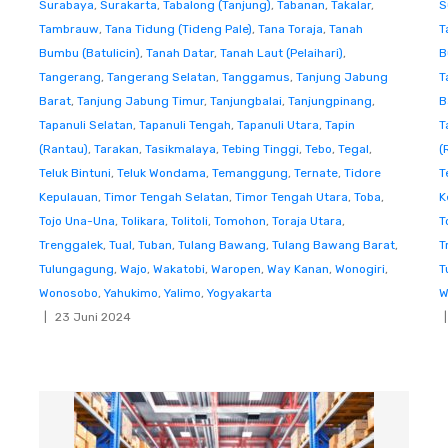
Surabaya
,
Surakarta
,
Tabalong (Tanjung)
,
Tabanan
,
Takalar
,
S
Tambrauw
,
Tana Tidung (Tideng Pale)
,
Tana Toraja
,
Tanah
T
Bumbu (Batulicin)
,
Tanah Datar
,
Tanah Laut (Pelaihari)
,
B
Tangerang
,
Tangerang Selatan
,
Tanggamus
,
Tanjung Jabung
T
Barat
,
Tanjung Jabung Timur
,
Tanjungbalai
,
Tanjungpinang
,
B
Tapanuli Selatan
,
Tapanuli Tengah
,
Tapanuli Utara
,
Tapin
T
(Rantau)
,
Tarakan
,
Tasikmalaya
,
Tebing Tinggi
,
Tebo
,
Tegal
,
(
Teluk Bintuni
,
Teluk Wondama
,
Temanggung
,
Ternate
,
Tidore
T
Kepulauan
,
Timor Tengah Selatan
,
Timor Tengah Utara
,
Toba
,
K
Tojo Una-Una
,
Tolikara
,
Tolitoli
,
Tomohon
,
Toraja Utara
,
T
Trenggalek
,
Tual
,
Tuban
,
Tulang Bawang
,
Tulang Bawang Barat
,
T
Tulungagung
,
Wajo
,
Wakatobi
,
Waropen
,
Way Kanan
,
Wonogiri
,
T
Wonosobo
,
Yahukimo
,
Yalimo
,
Yogyakarta
W
23 Juni 2024