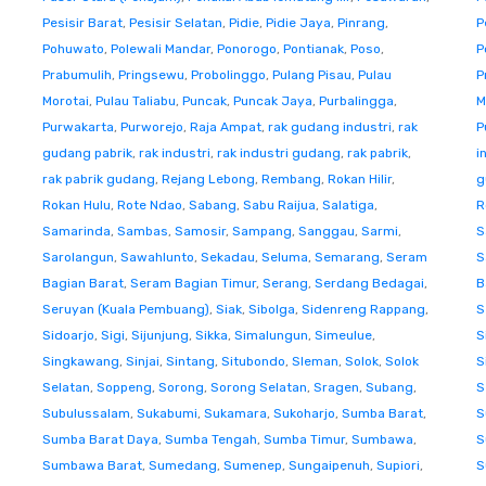
Pesisir Barat
,
Pesisir Selatan
,
Pidie
,
Pidie Jaya
,
Pinrang
,
P
Pohuwato
,
Polewali Mandar
,
Ponorogo
,
Pontianak
,
Poso
,
P
Prabumulih
,
Pringsewu
,
Probolinggo
,
Pulang Pisau
,
Pulau
P
Morotai
,
Pulau Taliabu
,
Puncak
,
Puncak Jaya
,
Purbalingga
,
M
Purwakarta
,
Purworejo
,
Raja Ampat
,
rak gudang industri
,
rak
P
gudang pabrik
,
rak industri
,
rak industri gudang
,
rak pabrik
,
i
rak pabrik gudang
,
Rejang Lebong
,
Rembang
,
Rokan Hilir
,
g
Rokan Hulu
,
Rote Ndao
,
Sabang
,
Sabu Raijua
,
Salatiga
,
R
Samarinda
,
Sambas
,
Samosir
,
Sampang
,
Sanggau
,
Sarmi
,
S
Sarolangun
,
Sawahlunto
,
Sekadau
,
Seluma
,
Semarang
,
Seram
S
Bagian Barat
,
Seram Bagian Timur
,
Serang
,
Serdang Bedagai
,
B
Seruyan (Kuala Pembuang)
,
Siak
,
Sibolga
,
Sidenreng Rappang
,
S
Sidoarjo
,
Sigi
,
Sijunjung
,
Sikka
,
Simalungun
,
Simeulue
,
S
Singkawang
,
Sinjai
,
Sintang
,
Situbondo
,
Sleman
,
Solok
,
Solok
S
Selatan
,
Soppeng
,
Sorong
,
Sorong Selatan
,
Sragen
,
Subang
,
S
Subulussalam
,
Sukabumi
,
Sukamara
,
Sukoharjo
,
Sumba Barat
,
S
Sumba Barat Daya
,
Sumba Tengah
,
Sumba Timur
,
Sumbawa
,
S
Sumbawa Barat
,
Sumedang
,
Sumenep
,
Sungaipenuh
,
Supiori
,
S