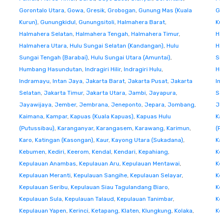
Gorontalo Utara
,
Gowa
,
Gresik
,
Grobogan
,
Gunung Mas (Kuala
G
Kurun)
,
Gunungkidul
,
Gunungsitoli
,
Halmahera Barat
,
K
Halmahera Selatan
,
Halmahera Tengah
,
Halmahera Timur
,
H
Halmahera Utara
,
Hulu Sungai Selatan (Kandangan)
,
Hulu
H
Sungai Tengah (Barabai)
,
Hulu Sungai Utara (Amuntai)
,
S
Humbang Hasundutan
,
Indragiri Hilir
,
Indragiri Hulu
,
H
Indramayu
,
Intan Jaya
,
Jakarta Barat
,
Jakarta Pusat
,
Jakarta
I
Selatan
,
Jakarta Timur
,
Jakarta Utara
,
Jambi
,
Jayapura
,
S
Jayawijaya
,
Jember
,
Jembrana
,
Jeneponto
,
Jepara
,
Jombang
,
J
Kaimana
,
Kampar
,
Kapuas (Kuala Kapuas)
,
Kapuas Hulu
K
(Putussibau)
,
Karanganyar
,
Karangasem
,
Karawang
,
Karimun
,
(
Karo
,
Katingan (Kasongan)
,
Kaur
,
Kayong Utara (Sukadana)
,
K
Kebumen
,
Kediri
,
Keerom
,
Kendal
,
Kendari
,
Kepahiang
,
K
Kepulauan Anambas
,
Kepulauan Aru
,
Kepulauan Mentawai
,
K
Kepulauan Meranti
,
Kepulauan Sangihe
,
Kepulauan Selayar
,
K
Kepulauan Seribu
,
Kepulauan Siau Tagulandang Biaro
,
K
Kepulauan Sula
,
Kepulauan Talaud
,
Kepulauan Tanimbar
,
K
Kepulauan Yapen
,
Kerinci
,
Ketapang
,
Klaten
,
Klungkung
,
Kolaka
,
K