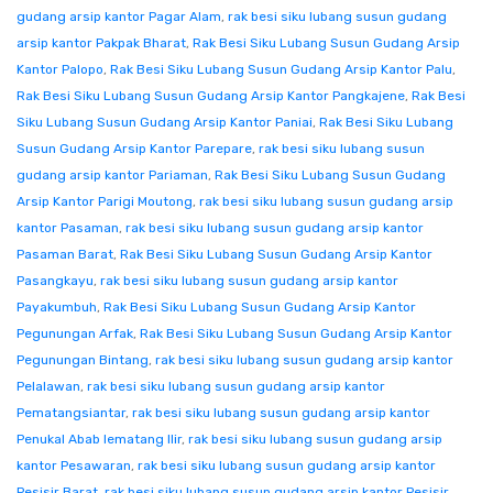
gudang arsip kantor Pagar Alam
,
rak besi siku lubang susun gudang
arsip kantor Pakpak Bharat
,
Rak Besi Siku Lubang Susun Gudang Arsip
Kantor Palopo
,
Rak Besi Siku Lubang Susun Gudang Arsip Kantor Palu
,
Rak Besi Siku Lubang Susun Gudang Arsip Kantor Pangkajene
,
Rak Besi
Siku Lubang Susun Gudang Arsip Kantor Paniai
,
Rak Besi Siku Lubang
Susun Gudang Arsip Kantor Parepare
,
rak besi siku lubang susun
gudang arsip kantor Pariaman
,
Rak Besi Siku Lubang Susun Gudang
Arsip Kantor Parigi Moutong
,
rak besi siku lubang susun gudang arsip
kantor Pasaman
,
rak besi siku lubang susun gudang arsip kantor
Pasaman Barat
,
Rak Besi Siku Lubang Susun Gudang Arsip Kantor
Pasangkayu
,
rak besi siku lubang susun gudang arsip kantor
Payakumbuh
,
Rak Besi Siku Lubang Susun Gudang Arsip Kantor
Pegunungan Arfak
,
Rak Besi Siku Lubang Susun Gudang Arsip Kantor
Pegunungan Bintang
,
rak besi siku lubang susun gudang arsip kantor
Pelalawan
,
rak besi siku lubang susun gudang arsip kantor
Pematangsiantar
,
rak besi siku lubang susun gudang arsip kantor
Penukal Abab lematang Ilir
,
rak besi siku lubang susun gudang arsip
kantor Pesawaran
,
rak besi siku lubang susun gudang arsip kantor
Pesisir Barat
,
rak besi siku lubang susun gudang arsip kantor Pesisir