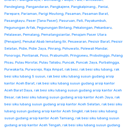
Pandeglang
,
Pangandaran
,
Pangkajene
,
Pangkalpinang.
,
Paniai
,
Parepare
,
Pariaman
,
Parigi Moutong
,
Pasaman
,
Pasaman Barat
,
Pasangkayu
,
Paser (Tana Paser)
,
Pasuruan
,
Pati
,
Payakumbuh
,
Pegunungan Arfak
,
Pegunungan Bintang
,
Pekalongan
,
Pekanbaru
,
Pelalawan
,
Pemalang
,
Pematangsiantar
,
Penajam Paser Utara
(Penajam)
,
Penukal Abab lematang Ilir
,
Pesawaran
,
Pesisir Barat
,
Pesisir
Selatan
,
Pidie
,
Pidie Jaya
,
Pinrang
,
Pohuwato
,
Polewali Mandar
,
Ponorogo
,
Pontianak
,
Poso
,
Prabumulih
,
Pringsewu
,
Probolinggo
,
Pulang
Pisau
,
Pulau Morotai
,
Pulau Taliabu
,
Puncak
,
Puncak Jaya
,
Purbalingga
,
Purwakarta
,
Purworejo
,
Raja Ampat
,
rak besi
,
rak besi siku lubang
,
rak
besi siku lubang 5 susun
,
rak besi siku lubang susun gudang arsip
kantor Aceh Barat
,
rak besi siku lubang susun gudang arsip kantor
Aceh Barat Daya
,
rak besi siku lubang susun gudang arsip kantor Aceh
Besar
,
rak besi siku lubang susun gudang arsip kantor Aceh Jaya
,
rak
besi siku lubang susun gudang arsip kantor Aceh Selatan
,
rak besi siku
lubang susun gudang arsip kantor Aceh Singkil
,
rak besi siku lubang
susun gudang arsip kantor Aceh Tamiang
,
rak besi siku lubang susun
gudang arsip kantor Aceh Tengah
,
rak besi siku lubang susun gudang