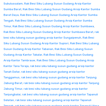
Subulussalam
,
Rak Besi Siku Lubang Susun Gudang Arsip Kantor
Sumba Barat
,
Rak Besi Siku Lubang Susun Gudang Arsip Kantor Sumba
Barat Daya
,
Rak Besi Siku Lubang Susun Gudang Arsip Kantor Sumba
Tengah
,
Rak Besi Siku Lubang Susun Gudang Arsip Kantor Sumba
Timur
,
Rak Besi Siku Lubang Susun Gudang Arsip Kantor Sumbawa
,
Rak Besi Siku Lubang Susun Gudang Arsip Kantor Sumbawa Barat
,
rak
besi siku lubang susun gudang arsip kantor Sungaipenuh
,
Rak Besi
Siku Lubang Susun Gudang Arsip Kantor Supiori
,
Rak Besi Siku Lubang
Susun Gudang Arsip Kantor Tabanan
,
Rak Besi Siku Lubang Susun
Gudang Arsip Kantor Takalar
,
Rak Besi Siku Lubang Susun Gudang
Arsip Kantor Tambrauw
,
Rak Besi Siku Lubang Susun Gudang Arsip
Kantor Tana Toraja
,
rak besi siku lubang susun gudang arsip kantor
Tanah Datar
,
rak besi siku lubang susun gudang arsip kantor
Tanggamus
,
rak besi siku lubang susun gudang arsip kantor Tanjung
Jabung Barat
,
rak besi siku lubang susun gudang arsip kantor Tanjung
Jabung Timur
,
rak besi siku lubang susun gudang arsip kantor
Tanjungbalai
,
rak besi siku lubang susun gudang arsip kantor Tapanuli
Selatan
,
rak besi siku lubang susun gudang arsip kantor Tapanuli
Tengah
,
rak besi siku lubang susun gudang arsip kantor Tapanuli Utara
,