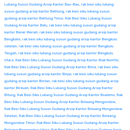
Lubang Susun Gudang Arsip Kantor Bau-Bau
,
rak besi siku lubang
susun gudang arsip kantor Belitung
,
rak besi siku lubang susun
gudang arsip kantor Belitung Timur
,
Rak Besi Siku Lubang Susun
Gudang Arsip Kantor Belu
,
rak besi siku lubang susun gudang arsip
kantor Bener Meriah
,
rak besi siku lubang susun gudang arsip kantor
Bengkalis
,
rak besi siku lubang susun gudang arsip kantor Bengkulu
selatan
,
rak besi siku lubang susun gudang arsip kantor Bengkulu
Tengah
,
rak besi siku lubang susun gudang arsip kantor Bengkulu
Utara
,
Rak Besi Siku Lubang Susun Gudang Arsip Kantor Biak Numfor
,
Rak Besi Siku Lubang Susun Gudang Arsip Kantor Bima
,
rak besi siku
lubang susun gudang arsip kantor Binjai
,
rak besi siku lubang susun
gudang arsip kantor Bintan
,
rak besi siku lubang susun gudang arsip
kantor Bireuen
,
Rak Besi Siku Lubang Susun Gudang Arsip Kantor
Bitung
,
Rak Besi Siku Lubang Susun Gudang Arsip Kantor Boalemo
,
Rak
Besi Siku Lubang Susun Gudang Arsip Kantor Bolaang Mongondow
,
Rak Besi Siku Lubang Susun Gudang Arsip Kantor Bolaang Mongondow
Selatan
,
Rak Besi Siku Lubang Susun Gudang Arsip Kantor Bolaang
Mongondow Timur
,
Rak Besi Siku Lubang Susun Gudang Arsip Kantor
Bolaang Mongondow Utara
,
Rak Besi Siku Lubang Susun Gudang Arsip