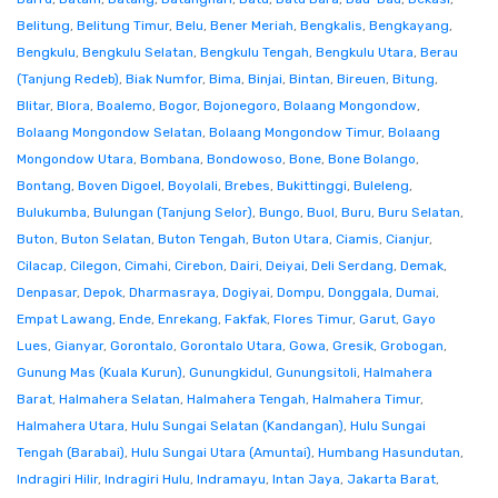
Belitung
,
Belitung Timur
,
Belu
,
Bener Meriah
,
Bengkalis
,
Bengkayang
,
Bengkulu
,
Bengkulu Selatan
,
Bengkulu Tengah
,
Bengkulu Utara
,
Berau
(Tanjung Redeb)
,
Biak Numfor
,
Bima
,
Binjai
,
Bintan
,
Bireuen
,
Bitung
,
Blitar
,
Blora
,
Boalemo
,
Bogor
,
Bojonegoro
,
Bolaang Mongondow
,
Bolaang Mongondow Selatan
,
Bolaang Mongondow Timur
,
Bolaang
Mongondow Utara
,
Bombana
,
Bondowoso
,
Bone
,
Bone Bolango
,
Bontang
,
Boven Digoel
,
Boyolali
,
Brebes
,
Bukittinggi
,
Buleleng
,
Bulukumba
,
Bulungan (Tanjung Selor)
,
Bungo
,
Buol
,
Buru
,
Buru Selatan
,
Buton
,
Buton Selatan
,
Buton Tengah
,
Buton Utara
,
Ciamis
,
Cianjur
,
Cilacap
,
Cilegon
,
Cimahi
,
Cirebon
,
Dairi
,
Deiyai
,
Deli Serdang
,
Demak
,
Denpasar
,
Depok
,
Dharmasraya
,
Dogiyai
,
Dompu
,
Donggala
,
Dumai
,
Empat Lawang
,
Ende
,
Enrekang
,
Fakfak
,
Flores Timur
,
Garut
,
Gayo
Lues
,
Gianyar
,
Gorontalo
,
Gorontalo Utara
,
Gowa
,
Gresik
,
Grobogan
,
Gunung Mas (Kuala Kurun)
,
Gunungkidul
,
Gunungsitoli
,
Halmahera
Barat
,
Halmahera Selatan
,
Halmahera Tengah
,
Halmahera Timur
,
Halmahera Utara
,
Hulu Sungai Selatan (Kandangan)
,
Hulu Sungai
Tengah (Barabai)
,
Hulu Sungai Utara (Amuntai)
,
Humbang Hasundutan
,
Indragiri Hilir
,
Indragiri Hulu
,
Indramayu
,
Intan Jaya
,
Jakarta Barat
,