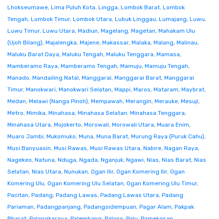
Lhokseumawe
,
Lima Puluh Kota
,
Lingga
,
Lombok Barat
,
Lombok
Tengah
,
Lombok Timur
,
Lombok Utara
,
Lubuk Linggau
,
Lumajang
,
Luwu
,
Luwu Timur
,
Luwu Utara
,
Madiun
,
Magelang
,
Magetan
,
Mahakam Ulu
(Ujoh Bilang)
,
Majalengka
,
Majene
,
Makassar
,
Malaka
,
Malang
,
Malinau
,
Maluku Barat Daya
,
Maluku Tengah
,
Maluku Tenggara
,
Mamasa
,
Mamberamo Raya
,
Mamberamo Tengah
,
Mamuju
,
Mamuju Tengah
,
Manado
,
Mandailing Natal
,
Manggarai
,
Manggarai Barat
,
Manggarai
Timur
,
Manokwari
,
Manokwari Selatan
,
Mappi
,
Maros
,
Mataram
,
Maybrat
,
Medan
,
Melawi (Nanga Pinoh)
,
Mempawah
,
Merangin
,
Merauke
,
Mesuji
,
Metro
,
Mimika
,
Minahasa
,
Minahasa Selatan
,
Minahasa Tenggara
,
Minahasa Utara
,
Mojokerto
,
Morowali
,
Morowali Utara
,
Muara Enim
,
Muaro Jambi
,
Mukomuko
,
Muna
,
Muna Barat
,
Murung Raya (Puruk Cahu)
,
Musi Banyuasin
,
Musi Rawas
,
Musi Rawas Utara
,
Nabire
,
Nagan Raya
,
Nagekeo
,
Natuna
,
Nduga
,
Ngada
,
Nganjuk
,
Ngawi
,
Nias
,
Nias Barat
,
Nias
Selatan
,
Nias Utara
,
Nunukan
,
Ogan Ilir
,
Ogan Komering Ilir
,
Ogan
Komering Ulu
,
Ogan Komering Ulu Selatan
,
Ogan Komering Ulu Timur
,
Pacitan
,
Padang
,
Padang Lawas
,
Padang Lawas Utara
,
Padang
Pariaman
,
Padangpanjang
,
Padangsidempuan
,
Pagar Alam
,
Pakpak
Bharat
,
Palangkaraya
,
Palembang
,
Palopo
,
Palu
,
Pamekasan
,