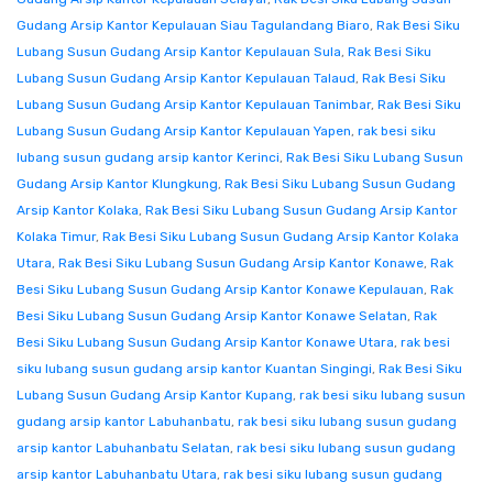
Gudang Arsip Kantor Kepulauan Siau Tagulandang Biaro
,
Rak Besi Siku
Lubang Susun Gudang Arsip Kantor Kepulauan Sula
,
Rak Besi Siku
Lubang Susun Gudang Arsip Kantor Kepulauan Talaud
,
Rak Besi Siku
Lubang Susun Gudang Arsip Kantor Kepulauan Tanimbar
,
Rak Besi Siku
Lubang Susun Gudang Arsip Kantor Kepulauan Yapen
,
rak besi siku
lubang susun gudang arsip kantor Kerinci
,
Rak Besi Siku Lubang Susun
Gudang Arsip Kantor Klungkung
,
Rak Besi Siku Lubang Susun Gudang
Arsip Kantor Kolaka
,
Rak Besi Siku Lubang Susun Gudang Arsip Kantor
Kolaka Timur
,
Rak Besi Siku Lubang Susun Gudang Arsip Kantor Kolaka
Utara
,
Rak Besi Siku Lubang Susun Gudang Arsip Kantor Konawe
,
Rak
Besi Siku Lubang Susun Gudang Arsip Kantor Konawe Kepulauan
,
Rak
Besi Siku Lubang Susun Gudang Arsip Kantor Konawe Selatan
,
Rak
Besi Siku Lubang Susun Gudang Arsip Kantor Konawe Utara
,
rak besi
siku lubang susun gudang arsip kantor Kuantan Singingi
,
Rak Besi Siku
Lubang Susun Gudang Arsip Kantor Kupang
,
rak besi siku lubang susun
gudang arsip kantor Labuhanbatu
,
rak besi siku lubang susun gudang
arsip kantor Labuhanbatu Selatan
,
rak besi siku lubang susun gudang
arsip kantor Labuhanbatu Utara
,
rak besi siku lubang susun gudang