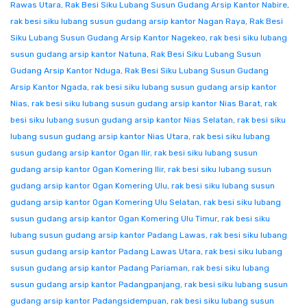
Rawas Utara
,
Rak Besi Siku Lubang Susun Gudang Arsip Kantor Nabire
,
rak besi siku lubang susun gudang arsip kantor Nagan Raya
,
Rak Besi
Siku Lubang Susun Gudang Arsip Kantor Nagekeo
,
rak besi siku lubang
susun gudang arsip kantor Natuna
,
Rak Besi Siku Lubang Susun
Gudang Arsip Kantor Nduga
,
Rak Besi Siku Lubang Susun Gudang
Arsip Kantor Ngada
,
rak besi siku lubang susun gudang arsip kantor
Nias
,
rak besi siku lubang susun gudang arsip kantor Nias Barat
,
rak
besi siku lubang susun gudang arsip kantor Nias Selatan
,
rak besi siku
lubang susun gudang arsip kantor Nias Utara
,
rak besi siku lubang
susun gudang arsip kantor Ogan Ilir
,
rak besi siku lubang susun
gudang arsip kantor Ogan Komering Ilir
,
rak besi siku lubang susun
gudang arsip kantor Ogan Komering Ulu
,
rak besi siku lubang susun
gudang arsip kantor Ogan Komering Ulu Selatan
,
rak besi siku lubang
susun gudang arsip kantor Ogan Komering Ulu Timur
,
rak besi siku
lubang susun gudang arsip kantor Padang Lawas
,
rak besi siku lubang
susun gudang arsip kantor Padang Lawas Utara
,
rak besi siku lubang
susun gudang arsip kantor Padang Pariaman
,
rak besi siku lubang
susun gudang arsip kantor Padangpanjang
,
rak besi siku lubang susun
gudang arsip kantor Padangsidempuan
,
rak besi siku lubang susun