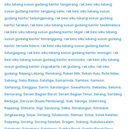
siku lubang susun gudang kantor tangerang
,
rak besi siku lubang
susun gudang kantor tangjung selor
,
rak besi siku lubang susun
gudang kantor tanjungpinang
,
rak besi siku lubang susun gudang
kantor tarakan
,
rak besi siku lubang susun gudang kantor tasikmalaya
,
rak besi siku lubang susun gudang kantor tegal
,
rak besi siku lubang
susun gudang kantor temanggung
,
rak besi siku lubang susun gudang
kantor ternate tidore
,
rak besi siku lubang susun gudang kantor
tulungagung
,
rak besi siku lubang susun gudang kantor wonogiri
,
rak
besi siku lubang susun gudang kantor wonosobo
,
rak besi siku lubang
susun gudang kantor yogyakarta
,
rak gudang
,
rak siku
,
rak siku
gudang
,
Rejang Lebong
,
Rembang
,
Rokan Hilir
,
Rokan Hulu
,
Rote Ndao
,
Sabang
,
Sabu Raijua
,
Salatiga
,
Samarinda
,
Sambas
,
Samosir
,
Sampang
,
Sanggau
,
Sarmi
,
Sarolangun
,
Sawahlunto
,
Sekadau
,
Seluma
,
Semarang
,
Seram Bagian Barat
,
Seram Bagian Timur
,
Serang
,
Serdang
Bedagai
,
Seruyan (Kuala Pembuang)
,
Siak
,
Sibolga
,
Sidenreng
Rappang
,
Sidoarjo
,
Sigi
,
Sijunjung
,
Sikka
,
Simalungun
,
Simeulue
,
Singkawang
,
Sinjai
,
Sintang
,
Situbondo
,
Sleman
,
Solok
,
Solok Selatan
,
Soppeng
,
Sorong
,
Sorong Selatan
,
Sragen
,
Subang
,
Subulussalam
,
Sukabumi
,
Sukamara
,
Sukoharjo
,
Sumba Barat
,
Sumba Barat Daya
,