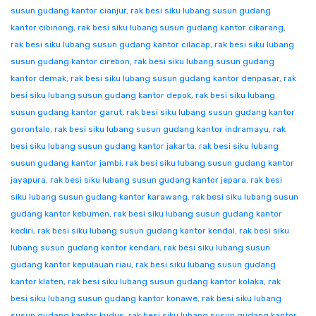
susun gudang kantor cianjur
,
rak besi siku lubang susun gudang
kantor cibinong
,
rak besi siku lubang susun gudang kantor cikarang
,
rak besi siku lubang susun gudang kantor cilacap
,
rak besi siku lubang
susun gudang kantor cirebon
,
rak besi siku lubang susun gudang
kantor demak
,
rak besi siku lubang susun gudang kantor denpasar
,
rak
besi siku lubang susun gudang kantor depok
,
rak besi siku lubang
susun gudang kantor garut
,
rak besi siku lubang susun gudang kantor
gorontalo
,
rak besi siku lubang susun gudang kantor indramayu
,
rak
besi siku lubang susun gudang kantor jakarta
,
rak besi siku lubang
susun gudang kantor jambi
,
rak besi siku lubang susun gudang kantor
jayapura
,
rak besi siku lubang susun gudang kantor jepara
,
rak besi
siku lubang susun gudang kantor karawang
,
rak besi siku lubang susun
gudang kantor kebumen
,
rak besi siku lubang susun gudang kantor
kediri
,
rak besi siku lubang susun gudang kantor kendal
,
rak besi siku
lubang susun gudang kantor kendari
,
rak besi siku lubang susun
gudang kantor kepulauan riau
,
rak besi siku lubang susun gudang
kantor klaten
,
rak besi siku lubang susun gudang kantor kolaka
,
rak
besi siku lubang susun gudang kantor konawe
,
rak besi siku lubang
susun gudang kantor kudus
,
rak besi siku lubang susun gudang kantor