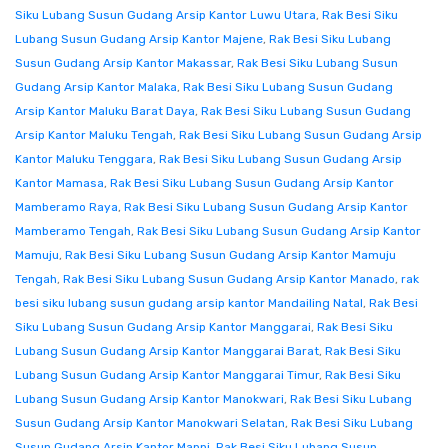
Siku Lubang Susun Gudang Arsip Kantor Luwu Utara
,
Rak Besi Siku
Lubang Susun Gudang Arsip Kantor Majene
,
Rak Besi Siku Lubang
Susun Gudang Arsip Kantor Makassar
,
Rak Besi Siku Lubang Susun
Gudang Arsip Kantor Malaka
,
Rak Besi Siku Lubang Susun Gudang
Arsip Kantor Maluku Barat Daya
,
Rak Besi Siku Lubang Susun Gudang
Arsip Kantor Maluku Tengah
,
Rak Besi Siku Lubang Susun Gudang Arsip
Kantor Maluku Tenggara
,
Rak Besi Siku Lubang Susun Gudang Arsip
Kantor Mamasa
,
Rak Besi Siku Lubang Susun Gudang Arsip Kantor
Mamberamo Raya
,
Rak Besi Siku Lubang Susun Gudang Arsip Kantor
Mamberamo Tengah
,
Rak Besi Siku Lubang Susun Gudang Arsip Kantor
Mamuju
,
Rak Besi Siku Lubang Susun Gudang Arsip Kantor Mamuju
Tengah
,
Rak Besi Siku Lubang Susun Gudang Arsip Kantor Manado
,
rak
besi siku lubang susun gudang arsip kantor Mandailing Natal
,
Rak Besi
Siku Lubang Susun Gudang Arsip Kantor Manggarai
,
Rak Besi Siku
Lubang Susun Gudang Arsip Kantor Manggarai Barat
,
Rak Besi Siku
Lubang Susun Gudang Arsip Kantor Manggarai Timur
,
Rak Besi Siku
Lubang Susun Gudang Arsip Kantor Manokwari
,
Rak Besi Siku Lubang
Susun Gudang Arsip Kantor Manokwari Selatan
,
Rak Besi Siku Lubang
Susun Gudang Arsip Kantor Mappi
,
Rak Besi Siku Lubang Susun