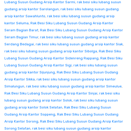
Lubang Susun Gudang Arsip Kantor Sarmi
,
rak besi siku lubang susun
gudang arsip kantor Sarolangun
,
rak besi siku lubang susun gudang
arsip kantor Sawahlunto
,
rak besi siku lubang susun gudang arsip
kantor Seluma
,
Rak Besi Siku Lubang Susun Gudang Arsip Kantor
Seram Bagian Barat
,
Rak Besi Siku Lubang Susun Gudang Arsip Kantor
Seram Bagian Timur
,
rak besi siku lubang susun gudang arsip kantor
Serdang Bedagai
,
rak besi siku lubang susun gudang arsip kantor Siak
,
rak besi siku lubang susun gudang arsip kantor Sibolga
,
Rak Besi Siku
Lubang Susun Gudang Arsip Kantor Sidenreng Rappang
,
Rak Besi Siku
Lubang Susun Gudang Arsip Kantor Sigi
,
rak besi siku lubang susun
gudang arsip kantor Sijunjung
,
Rak Besi Siku Lubang Susun Gudang
Arsip Kantor Sikka
,
rak besi siku lubang susun gudang arsip kantor
Simalungun
,
rak besi siku lubang susun gudang arsip kantor Simeulue
,
Rak Besi Siku Lubang Susun Gudang Arsip Kantor Sinjai
,
rak besi siku
lubang susun gudang arsip kantor Solok
,
rak besi siku lubang susun
gudang arsip kantor Solok Selatan
,
Rak Besi Siku Lubang Susun
Gudang Arsip Kantor Soppeng
,
Rak Besi Siku Lubang Susun Gudang
Arsip Kantor Sorong
,
Rak Besi Siku Lubang Susun Gudang Arsip Kantor
Sorong Selatan
,
rak besi siku lubang susun gudang arsip kantor