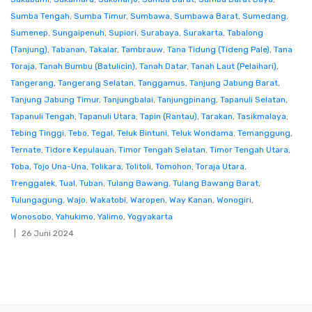
Sumba Tengah
,
Sumba Timur
,
Sumbawa
,
Sumbawa Barat
,
Sumedang
,
Sumenep
,
Sungaipenuh
,
Supiori
,
Surabaya
,
Surakarta
,
Tabalong
(Tanjung)
,
Tabanan
,
Takalar
,
Tambrauw
,
Tana Tidung (Tideng Pale)
,
Tana
Toraja
,
Tanah Bumbu (Batulicin)
,
Tanah Datar
,
Tanah Laut (Pelaihari)
,
Tangerang
,
Tangerang Selatan
,
Tanggamus
,
Tanjung Jabung Barat
,
Tanjung Jabung Timur
,
Tanjungbalai
,
Tanjungpinang
,
Tapanuli Selatan
,
Tapanuli Tengah
,
Tapanuli Utara
,
Tapin (Rantau)
,
Tarakan
,
Tasikmalaya
,
Tebing Tinggi
,
Tebo
,
Tegal
,
Teluk Bintuni
,
Teluk Wondama
,
Temanggung
,
Ternate
,
Tidore Kepulauan
,
Timor Tengah Selatan
,
Timor Tengah Utara
,
Toba
,
Tojo Una-Una
,
Tolikara
,
Tolitoli
,
Tomohon
,
Toraja Utara
,
Trenggalek
,
Tual
,
Tuban
,
Tulang Bawang
,
Tulang Bawang Barat
,
Tulungagung
,
Wajo
,
Wakatobi
,
Waropen
,
Way Kanan
,
Wonogiri
,
Wonosobo
,
Yahukimo
,
Yalimo
,
Yogyakarta
26 Juni 2024