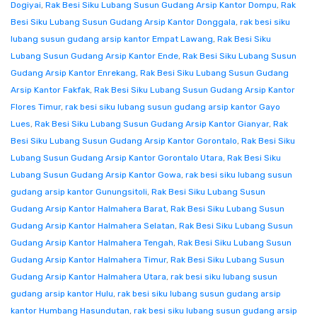
Dogiyai
,
Rak Besi Siku Lubang Susun Gudang Arsip Kantor Dompu
,
Rak
Besi Siku Lubang Susun Gudang Arsip Kantor Donggala
,
rak besi siku
lubang susun gudang arsip kantor Empat Lawang
,
Rak Besi Siku
Lubang Susun Gudang Arsip Kantor Ende
,
Rak Besi Siku Lubang Susun
Gudang Arsip Kantor Enrekang
,
Rak Besi Siku Lubang Susun Gudang
Arsip Kantor Fakfak
,
Rak Besi Siku Lubang Susun Gudang Arsip Kantor
Flores Timur
,
rak besi siku lubang susun gudang arsip kantor Gayo
Lues
,
Rak Besi Siku Lubang Susun Gudang Arsip Kantor Gianyar
,
Rak
Besi Siku Lubang Susun Gudang Arsip Kantor Gorontalo
,
Rak Besi Siku
Lubang Susun Gudang Arsip Kantor Gorontalo Utara
,
Rak Besi Siku
Lubang Susun Gudang Arsip Kantor Gowa
,
rak besi siku lubang susun
gudang arsip kantor Gunungsitoli
,
Rak Besi Siku Lubang Susun
Gudang Arsip Kantor Halmahera Barat
,
Rak Besi Siku Lubang Susun
Gudang Arsip Kantor Halmahera Selatan
,
Rak Besi Siku Lubang Susun
Gudang Arsip Kantor Halmahera Tengah
,
Rak Besi Siku Lubang Susun
Gudang Arsip Kantor Halmahera Timur
,
Rak Besi Siku Lubang Susun
Gudang Arsip Kantor Halmahera Utara
,
rak besi siku lubang susun
gudang arsip kantor Hulu
,
rak besi siku lubang susun gudang arsip
kantor Humbang Hasundutan
,
rak besi siku lubang susun gudang arsip