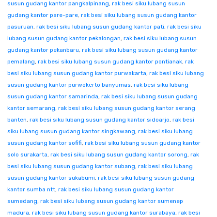
susun gudang kantor pangkalpinang
,
rak besi siku lubang susun
gudang kantor pare-pare
,
rak besi siku lubang susun gudang kantor
pasuruan
,
rak besi siku lubang susun gudang kantor pati
,
rak besi siku
lubang susun gudang kantor pekalongan
,
rak besi siku lubang susun
gudang kantor pekanbaru
,
rak besi siku lubang susun gudang kantor
pemalang
,
rak besi siku lubang susun gudang kantor pontianak
,
rak
besi siku lubang susun gudang kantor purwakarta
,
rak besi siku lubang
susun gudang kantor purwokerto banyumas
,
rak besi siku lubang
susun gudang kantor samarinda
,
rak besi siku lubang susun gudang
kantor semarang
,
rak besi siku lubang susun gudang kantor serang
banten
,
rak besi siku lubang susun gudang kantor sidoarjo
,
rak besi
siku lubang susun gudang kantor singkawang
,
rak besi siku lubang
susun gudang kantor sofifi
,
rak besi siku lubang susun gudang kantor
solo surakarta
,
rak besi siku lubang susun gudang kantor sorong
,
rak
besi siku lubang susun gudang kantor subang
,
rak besi siku lubang
susun gudang kantor sukabumi
,
rak besi siku lubang susun gudang
kantor sumba ntt
,
rak besi siku lubang susun gudang kantor
sumedang
,
rak besi siku lubang susun gudang kantor sumenep
madura
,
rak besi siku lubang susun gudang kantor surabaya
,
rak besi