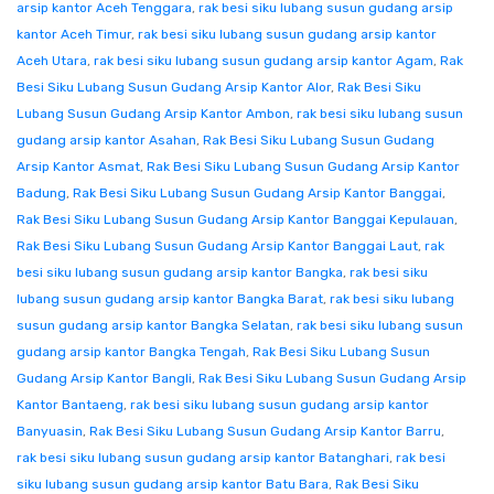
arsip kantor Aceh Tenggara
,
rak besi siku lubang susun gudang arsip
kantor Aceh Timur
,
rak besi siku lubang susun gudang arsip kantor
Aceh Utara
,
rak besi siku lubang susun gudang arsip kantor Agam
,
Rak
Besi Siku Lubang Susun Gudang Arsip Kantor Alor
,
Rak Besi Siku
Lubang Susun Gudang Arsip Kantor Ambon
,
rak besi siku lubang susun
gudang arsip kantor Asahan
,
Rak Besi Siku Lubang Susun Gudang
Arsip Kantor Asmat
,
Rak Besi Siku Lubang Susun Gudang Arsip Kantor
Badung
,
Rak Besi Siku Lubang Susun Gudang Arsip Kantor Banggai
,
Rak Besi Siku Lubang Susun Gudang Arsip Kantor Banggai Kepulauan
,
Rak Besi Siku Lubang Susun Gudang Arsip Kantor Banggai Laut
,
rak
besi siku lubang susun gudang arsip kantor Bangka
,
rak besi siku
lubang susun gudang arsip kantor Bangka Barat
,
rak besi siku lubang
susun gudang arsip kantor Bangka Selatan
,
rak besi siku lubang susun
gudang arsip kantor Bangka Tengah
,
Rak Besi Siku Lubang Susun
Gudang Arsip Kantor Bangli
,
Rak Besi Siku Lubang Susun Gudang Arsip
Kantor Bantaeng
,
rak besi siku lubang susun gudang arsip kantor
Banyuasin
,
Rak Besi Siku Lubang Susun Gudang Arsip Kantor Barru
,
rak besi siku lubang susun gudang arsip kantor Batanghari
,
rak besi
siku lubang susun gudang arsip kantor Batu Bara
,
Rak Besi Siku