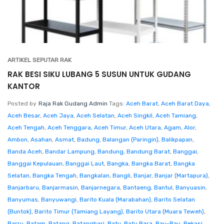
ARTIKEL SEPUTAR RAK
RAK BESI SIKU LUBANG 5 SUSUN UNTUK GUDANG
KANTOR
Posted by
Raja Rak Gudang Admin
Tags:
Aceh Barat
,
Aceh Barat Daya
,
Aceh Besar
,
Aceh Jaya
,
Aceh Selatan
,
Aceh Singkil
,
Aceh Tamiang
,
Aceh Tengah
,
Aceh Tenggara
,
Aceh Timur
,
Aceh Utara
,
Agam
,
Alor
,
Ambon
,
Asahan
,
Asmat
,
Badung
,
Balangan (Paringin)
,
Balikpapan
,
Banda Aceh
,
Bandar Lampung
,
Bandung
,
Bandung Barat
,
Banggai
,
Banggai Kepulauan
,
Banggai Laut
,
Bangka
,
Bangka Barat
,
Bangka
Selatan
,
Bangka Tengah
,
Bangkalan
,
Bangli
,
Banjar
,
Banjar (Martapura)
,
Banjarbaru
,
Banjarmasin
,
Banjarnegara
,
Bantaeng
,
Bantul
,
Banyuasin
,
Banyumas
,
Banyuwangi
,
Barito Kuala (Marabahan)
,
Barito Selatan
(Buntok)
,
Barito Timur (Tamiang Layang)
,
Barito Utara (Muara Teweh)
,
Barru
,
Batam
,
Batang
,
Batanghari
,
Batu
,
Batu Bara
,
Bau-Bau
,
Bekasi
,