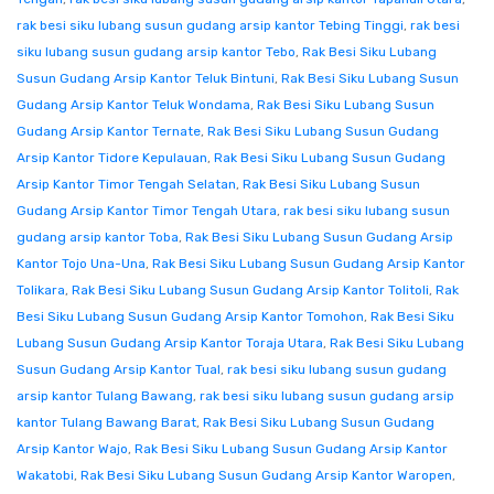
rak besi siku lubang susun gudang arsip kantor Tebing Tinggi
,
rak besi
siku lubang susun gudang arsip kantor Tebo
,
Rak Besi Siku Lubang
Susun Gudang Arsip Kantor Teluk Bintuni
,
Rak Besi Siku Lubang Susun
Gudang Arsip Kantor Teluk Wondama
,
Rak Besi Siku Lubang Susun
Gudang Arsip Kantor Ternate
,
Rak Besi Siku Lubang Susun Gudang
Arsip Kantor Tidore Kepulauan
,
Rak Besi Siku Lubang Susun Gudang
Arsip Kantor Timor Tengah Selatan
,
Rak Besi Siku Lubang Susun
Gudang Arsip Kantor Timor Tengah Utara
,
rak besi siku lubang susun
gudang arsip kantor Toba
,
Rak Besi Siku Lubang Susun Gudang Arsip
Kantor Tojo Una-Una
,
Rak Besi Siku Lubang Susun Gudang Arsip Kantor
Tolikara
,
Rak Besi Siku Lubang Susun Gudang Arsip Kantor Tolitoli
,
Rak
Besi Siku Lubang Susun Gudang Arsip Kantor Tomohon
,
Rak Besi Siku
Lubang Susun Gudang Arsip Kantor Toraja Utara
,
Rak Besi Siku Lubang
Susun Gudang Arsip Kantor Tual
,
rak besi siku lubang susun gudang
arsip kantor Tulang Bawang
,
rak besi siku lubang susun gudang arsip
kantor Tulang Bawang Barat
,
Rak Besi Siku Lubang Susun Gudang
Arsip Kantor Wajo
,
Rak Besi Siku Lubang Susun Gudang Arsip Kantor
Wakatobi
,
Rak Besi Siku Lubang Susun Gudang Arsip Kantor Waropen
,