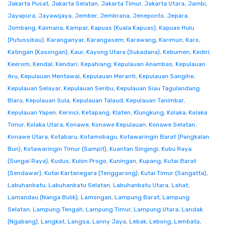
Jakarta Pusat
,
Jakarta Selatan
,
Jakarta Timur
,
Jakarta Utara
,
Jambi
,
Jayapura
,
Jayawijaya
,
Jember
,
Jembrana
,
Jeneponto
,
Jepara
,
Jombang
,
Kaimana
,
Kampar
,
Kapuas (Kuala Kapuas)
,
Kapuas Hulu
(Putussibau)
,
Karanganyar
,
Karangasem
,
Karawang
,
Karimun
,
Karo
,
Katingan (Kasongan)
,
Kaur
,
Kayong Utara (Sukadana)
,
Kebumen
,
Kediri
,
Keerom
,
Kendal
,
Kendari
,
Kepahiang
,
Kepulauan Anambas
,
Kepulauan
Aru
,
Kepulauan Mentawai
,
Kepulauan Meranti
,
Kepulauan Sangihe
,
Kepulauan Selayar
,
Kepulauan Seribu
,
Kepulauan Siau Tagulandang
Biaro
,
Kepulauan Sula
,
Kepulauan Talaud
,
Kepulauan Tanimbar
,
Kepulauan Yapen
,
Kerinci
,
Ketapang
,
Klaten
,
Klungkung
,
Kolaka
,
Kolaka
Timur
,
Kolaka Utara
,
Konawe
,
Konawe Kepulauan
,
Konawe Selatan
,
Konawe Utara
,
Kotabaru
,
Kotamobagu
,
Kotawaringin Barat (Pangkalan
Bun)
,
Kotawaringin Timur (Sampit)
,
Kuantan Singingi
,
Kubu Raya
(Sungai Raya)
,
Kudus
,
Kulon Progo
,
Kuningan
,
Kupang
,
Kutai Barat
(Sendawar)
,
Kutai Kartanegara (Tenggarong)
,
Kutai Timur (Sangatta)
,
Labuhanbatu
,
Labuhanbatu Selatan
,
Labuhanbatu Utara
,
Lahat
,
Lamandau (Nanga Bulik)
,
Lamongan
,
Lampung Barat
,
Lampung
Selatan
,
Lampung Tengah
,
Lampung Timur
,
Lampung Utara
,
Landak
(Ngabang)
,
Langkat
,
Langsa
,
Lanny Jaya
,
Lebak
,
Lebong
,
Lembata
,