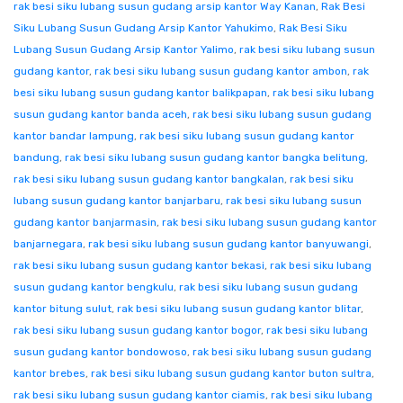
rak besi siku lubang susun gudang arsip kantor Way Kanan
,
Rak Besi
Siku Lubang Susun Gudang Arsip Kantor Yahukimo
,
Rak Besi Siku
Lubang Susun Gudang Arsip Kantor Yalimo
,
rak besi siku lubang susun
gudang kantor
,
rak besi siku lubang susun gudang kantor ambon
,
rak
besi siku lubang susun gudang kantor balikpapan
,
rak besi siku lubang
susun gudang kantor banda aceh
,
rak besi siku lubang susun gudang
kantor bandar lampung
,
rak besi siku lubang susun gudang kantor
bandung
,
rak besi siku lubang susun gudang kantor bangka belitung
,
rak besi siku lubang susun gudang kantor bangkalan
,
rak besi siku
lubang susun gudang kantor banjarbaru
,
rak besi siku lubang susun
gudang kantor banjarmasin
,
rak besi siku lubang susun gudang kantor
banjarnegara
,
rak besi siku lubang susun gudang kantor banyuwangi
,
rak besi siku lubang susun gudang kantor bekasi
,
rak besi siku lubang
susun gudang kantor bengkulu
,
rak besi siku lubang susun gudang
kantor bitung sulut
,
rak besi siku lubang susun gudang kantor blitar
,
rak besi siku lubang susun gudang kantor bogor
,
rak besi siku lubang
susun gudang kantor bondowoso
,
rak besi siku lubang susun gudang
kantor brebes
,
rak besi siku lubang susun gudang kantor buton sultra
,
rak besi siku lubang susun gudang kantor ciamis
,
rak besi siku lubang