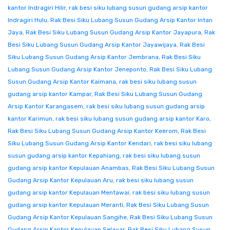
kantor Indragiri Hilir
,
rak besi siku lubang susun gudang arsip kantor
Indragiri Hulu
,
Rak Besi Siku Lubang Susun Gudang Arsip Kantor Intan
Jaya
,
Rak Besi Siku Lubang Susun Gudang Arsip Kantor Jayapura
,
Rak
Besi Siku Lubang Susun Gudang Arsip Kantor Jayawijaya
,
Rak Besi
Siku Lubang Susun Gudang Arsip Kantor Jembrana
,
Rak Besi Siku
Lubang Susun Gudang Arsip Kantor Jeneponto
,
Rak Besi Siku Lubang
Susun Gudang Arsip Kantor Kaimana
,
rak besi siku lubang susun
gudang arsip kantor Kampar
,
Rak Besi Siku Lubang Susun Gudang
Arsip Kantor Karangasem
,
rak besi siku lubang susun gudang arsip
kantor Karimun
,
rak besi siku lubang susun gudang arsip kantor Karo
,
Rak Besi Siku Lubang Susun Gudang Arsip Kantor Keerom
,
Rak Besi
Siku Lubang Susun Gudang Arsip Kantor Kendari
,
rak besi siku lubang
susun gudang arsip kantor Kepahiang
,
rak besi siku lubang susun
gudang arsip kantor Kepulauan Anambas
,
Rak Besi Siku Lubang Susun
Gudang Arsip Kantor Kepulauan Aru
,
rak besi siku lubang susun
gudang arsip kantor Kepulauan Mentawai
,
rak besi siku lubang susun
gudang arsip kantor Kepulauan Meranti
,
Rak Besi Siku Lubang Susun
Gudang Arsip Kantor Kepulauan Sangihe
,
Rak Besi Siku Lubang Susun
Gudang Arsip Kantor Kepulauan Selayar
,
Rak Besi Siku Lubang Susun