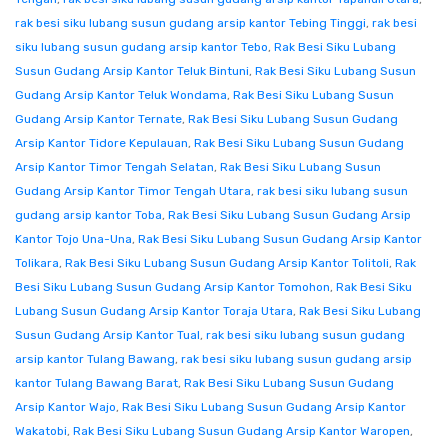
rak besi siku lubang susun gudang arsip kantor Tebing Tinggi
,
rak besi
siku lubang susun gudang arsip kantor Tebo
,
Rak Besi Siku Lubang
Susun Gudang Arsip Kantor Teluk Bintuni
,
Rak Besi Siku Lubang Susun
Gudang Arsip Kantor Teluk Wondama
,
Rak Besi Siku Lubang Susun
Gudang Arsip Kantor Ternate
,
Rak Besi Siku Lubang Susun Gudang
Arsip Kantor Tidore Kepulauan
,
Rak Besi Siku Lubang Susun Gudang
Arsip Kantor Timor Tengah Selatan
,
Rak Besi Siku Lubang Susun
Gudang Arsip Kantor Timor Tengah Utara
,
rak besi siku lubang susun
gudang arsip kantor Toba
,
Rak Besi Siku Lubang Susun Gudang Arsip
Kantor Tojo Una-Una
,
Rak Besi Siku Lubang Susun Gudang Arsip Kantor
Tolikara
,
Rak Besi Siku Lubang Susun Gudang Arsip Kantor Tolitoli
,
Rak
Besi Siku Lubang Susun Gudang Arsip Kantor Tomohon
,
Rak Besi Siku
Lubang Susun Gudang Arsip Kantor Toraja Utara
,
Rak Besi Siku Lubang
Susun Gudang Arsip Kantor Tual
,
rak besi siku lubang susun gudang
arsip kantor Tulang Bawang
,
rak besi siku lubang susun gudang arsip
kantor Tulang Bawang Barat
,
Rak Besi Siku Lubang Susun Gudang
Arsip Kantor Wajo
,
Rak Besi Siku Lubang Susun Gudang Arsip Kantor
Wakatobi
,
Rak Besi Siku Lubang Susun Gudang Arsip Kantor Waropen
,