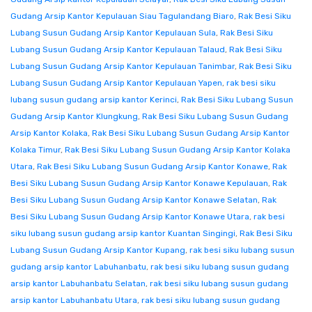
Gudang Arsip Kantor Kepulauan Siau Tagulandang Biaro
,
Rak Besi Siku
Lubang Susun Gudang Arsip Kantor Kepulauan Sula
,
Rak Besi Siku
Lubang Susun Gudang Arsip Kantor Kepulauan Talaud
,
Rak Besi Siku
Lubang Susun Gudang Arsip Kantor Kepulauan Tanimbar
,
Rak Besi Siku
Lubang Susun Gudang Arsip Kantor Kepulauan Yapen
,
rak besi siku
lubang susun gudang arsip kantor Kerinci
,
Rak Besi Siku Lubang Susun
Gudang Arsip Kantor Klungkung
,
Rak Besi Siku Lubang Susun Gudang
Arsip Kantor Kolaka
,
Rak Besi Siku Lubang Susun Gudang Arsip Kantor
Kolaka Timur
,
Rak Besi Siku Lubang Susun Gudang Arsip Kantor Kolaka
Utara
,
Rak Besi Siku Lubang Susun Gudang Arsip Kantor Konawe
,
Rak
Besi Siku Lubang Susun Gudang Arsip Kantor Konawe Kepulauan
,
Rak
Besi Siku Lubang Susun Gudang Arsip Kantor Konawe Selatan
,
Rak
Besi Siku Lubang Susun Gudang Arsip Kantor Konawe Utara
,
rak besi
siku lubang susun gudang arsip kantor Kuantan Singingi
,
Rak Besi Siku
Lubang Susun Gudang Arsip Kantor Kupang
,
rak besi siku lubang susun
gudang arsip kantor Labuhanbatu
,
rak besi siku lubang susun gudang
arsip kantor Labuhanbatu Selatan
,
rak besi siku lubang susun gudang
arsip kantor Labuhanbatu Utara
,
rak besi siku lubang susun gudang