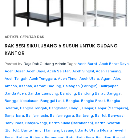
ARTIKEL SEPUTAR RAK
RAK BESI SIKU LUBANG 5 SUSUN UNTUK GUDANG
KANTOR
Posted by
Raja Rak Gudang Admin
Tags:
Aceh Barat
,
Aceh Barat Daya
,
Aceh Besar
,
Aceh Jaya
,
Aceh Selatan
,
Aceh Singkil
,
Aceh Tamiang
,
Aceh Tengah
,
Aceh Tenggara
,
Aceh Timur
,
Aceh Utara
,
Agam
,
Alor
,
Ambon
,
Asahan
,
Asmat
,
Badung
,
Balangan (Paringin)
,
Balikpapan
,
Banda Aceh
,
Bandar Lampung
,
Bandung
,
Bandung Barat
,
Banggai
,
Banggai Kepulauan
,
Banggai Laut
,
Bangka
,
Bangka Barat
,
Bangka
Selatan
,
Bangka Tengah
,
Bangkalan
,
Bangli
,
Banjar
,
Banjar (Martapura)
,
Banjarbaru
,
Banjarmasin
,
Banjarnegara
,
Bantaeng
,
Bantul
,
Banyuasin
,
Banyumas
,
Banyuwangi
,
Barito Kuala (Marabahan)
,
Barito Selatan
(Buntok)
,
Barito Timur (Tamiang Layang)
,
Barito Utara (Muara Teweh)
,
Barru
,
Batam
,
Batang
,
Batanghari
,
Batu
,
Batu Bara
,
Bau-Bau
,
Bekasi
,