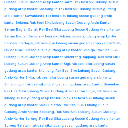
Lubang Susun Gudang Arsip Kantor Sarmi
,
rak besi siku lubang susun
gudang arsip kantor Sarolangun
,
rak besi siku lubang susun gudang
arsip kantor Sawahlunto
,
rak besi siku lubang susun gudang arsip
kantor Seluma
,
Rak Besi Siku Lubang Susun Gudang Arsip Kantor
Seram Bagian Barat
,
Rak Besi Siku Lubang Susun Gudang Arsip Kantor
Seram Bagian Timur
,
rak besi siku lubang susun gudang arsip kantor
Serdang Bedagai
,
rak besi siku lubang susun gudang arsip kantor Siak
,
rak besi siku lubang susun gudang arsip kantor Sibolga
,
Rak Besi Siku
Lubang Susun Gudang Arsip Kantor Sidenreng Rappang
,
Rak Besi Siku
Lubang Susun Gudang Arsip Kantor Sigi
,
rak besi siku lubang susun
gudang arsip kantor Sijunjung
,
Rak Besi Siku Lubang Susun Gudang
Arsip Kantor Sikka
,
rak besi siku lubang susun gudang arsip kantor
Simalungun
,
rak besi siku lubang susun gudang arsip kantor Simeulue
,
Rak Besi Siku Lubang Susun Gudang Arsip Kantor Sinjai
,
rak besi siku
lubang susun gudang arsip kantor Solok
,
rak besi siku lubang susun
gudang arsip kantor Solok Selatan
,
Rak Besi Siku Lubang Susun
Gudang Arsip Kantor Soppeng
,
Rak Besi Siku Lubang Susun Gudang
Arsip Kantor Sorong
,
Rak Besi Siku Lubang Susun Gudang Arsip Kantor
Sorong Selatan
,
rak besi siku lubang susun gudang arsip kantor