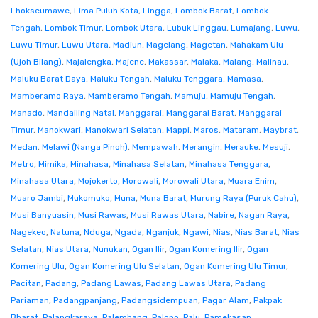
Lhokseumawe
,
Lima Puluh Kota
,
Lingga
,
Lombok Barat
,
Lombok
Tengah
,
Lombok Timur
,
Lombok Utara
,
Lubuk Linggau
,
Lumajang
,
Luwu
,
Luwu Timur
,
Luwu Utara
,
Madiun
,
Magelang
,
Magetan
,
Mahakam Ulu
(Ujoh Bilang)
,
Majalengka
,
Majene
,
Makassar
,
Malaka
,
Malang
,
Malinau
,
Maluku Barat Daya
,
Maluku Tengah
,
Maluku Tenggara
,
Mamasa
,
Mamberamo Raya
,
Mamberamo Tengah
,
Mamuju
,
Mamuju Tengah
,
Manado
,
Mandailing Natal
,
Manggarai
,
Manggarai Barat
,
Manggarai
Timur
,
Manokwari
,
Manokwari Selatan
,
Mappi
,
Maros
,
Mataram
,
Maybrat
,
Medan
,
Melawi (Nanga Pinoh)
,
Mempawah
,
Merangin
,
Merauke
,
Mesuji
,
Metro
,
Mimika
,
Minahasa
,
Minahasa Selatan
,
Minahasa Tenggara
,
Minahasa Utara
,
Mojokerto
,
Morowali
,
Morowali Utara
,
Muara Enim
,
Muaro Jambi
,
Mukomuko
,
Muna
,
Muna Barat
,
Murung Raya (Puruk Cahu)
,
Musi Banyuasin
,
Musi Rawas
,
Musi Rawas Utara
,
Nabire
,
Nagan Raya
,
Nagekeo
,
Natuna
,
Nduga
,
Ngada
,
Nganjuk
,
Ngawi
,
Nias
,
Nias Barat
,
Nias
Selatan
,
Nias Utara
,
Nunukan
,
Ogan Ilir
,
Ogan Komering Ilir
,
Ogan
Komering Ulu
,
Ogan Komering Ulu Selatan
,
Ogan Komering Ulu Timur
,
Pacitan
,
Padang
,
Padang Lawas
,
Padang Lawas Utara
,
Padang
Pariaman
,
Padangpanjang
,
Padangsidempuan
,
Pagar Alam
,
Pakpak
Bharat
,
Palangkaraya
,
Palembang
,
Palopo
,
Palu
,
Pamekasan
,