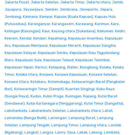
Jakarta Pusat
,
Jakarta Selatan
,
Jakarta Timur
,
Jakarta Utara
,
Jambi
,
Jayapura
,
Jayawijaya
,
Jember
,
Jembrana
,
Jeneponto
,
Jepara
,
Jombang
,
Kaimana
,
Kampar
,
Kapuas (Kuala Kapuas)
,
Kapuas Hulu
(Putussibau)
,
Karanganyar
,
Karangasem
,
Karawang
,
Karimun
,
Karo
,
Katingan (Kasongan)
,
Kaur
,
Kayong Utara (Sukadana)
,
Kebumen
,
Kediri
,
Keerom
,
Kendal
,
Kendari
,
Kepahiang
,
Kepulauan Anambas
,
Kepulauan
Aru
,
Kepulauan Mentawai
,
Kepulauan Meranti
,
Kepulauan Sangihe
,
Kepulauan Selayar
,
Kepulauan Seribu
,
Kepulauan Siau Tagulandang
Biaro
,
Kepulauan Sula
,
Kepulauan Talaud
,
Kepulauan Tanimbar
,
Kepulauan Yapen
,
Kerinci
,
Ketapang
,
Klaten
,
Klungkung
,
Kolaka
,
Kolaka
Timur
,
Kolaka Utara
,
Konawe
,
Konawe Kepulauan
,
Konawe Selatan
,
Konawe Utara
,
Kotabaru
,
Kotamobagu
,
Kotawaringin Barat (Pangkalan
Bun)
,
Kotawaringin Timur (Sampit)
,
Kuantan Singingi
,
Kubu Raya
(Sungai Raya)
,
Kudus
,
Kulon Progo
,
Kuningan
,
Kupang
,
Kutai Barat
(Sendawar)
,
Kutai Kartanegara (Tenggarong)
,
Kutai Timur (Sangatta)
,
Labuhanbatu
,
Labuhanbatu Selatan
,
Labuhanbatu Utara
,
Lahat
,
Lamandau (Nanga Bulik)
,
Lamongan
,
Lampung Barat
,
Lampung
Selatan
,
Lampung Tengah
,
Lampung Timur
,
Lampung Utara
,
Landak
(Ngabang)
,
Langkat
,
Langsa
,
Lanny Jaya
,
Lebak
,
Lebong
,
Lembata
,