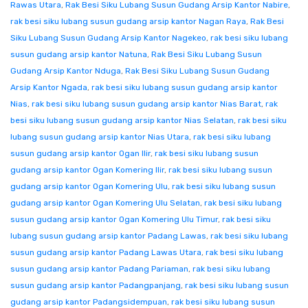
Rawas Utara
,
Rak Besi Siku Lubang Susun Gudang Arsip Kantor Nabire
,
rak besi siku lubang susun gudang arsip kantor Nagan Raya
,
Rak Besi
Siku Lubang Susun Gudang Arsip Kantor Nagekeo
,
rak besi siku lubang
susun gudang arsip kantor Natuna
,
Rak Besi Siku Lubang Susun
Gudang Arsip Kantor Nduga
,
Rak Besi Siku Lubang Susun Gudang
Arsip Kantor Ngada
,
rak besi siku lubang susun gudang arsip kantor
Nias
,
rak besi siku lubang susun gudang arsip kantor Nias Barat
,
rak
besi siku lubang susun gudang arsip kantor Nias Selatan
,
rak besi siku
lubang susun gudang arsip kantor Nias Utara
,
rak besi siku lubang
susun gudang arsip kantor Ogan Ilir
,
rak besi siku lubang susun
gudang arsip kantor Ogan Komering Ilir
,
rak besi siku lubang susun
gudang arsip kantor Ogan Komering Ulu
,
rak besi siku lubang susun
gudang arsip kantor Ogan Komering Ulu Selatan
,
rak besi siku lubang
susun gudang arsip kantor Ogan Komering Ulu Timur
,
rak besi siku
lubang susun gudang arsip kantor Padang Lawas
,
rak besi siku lubang
susun gudang arsip kantor Padang Lawas Utara
,
rak besi siku lubang
susun gudang arsip kantor Padang Pariaman
,
rak besi siku lubang
susun gudang arsip kantor Padangpanjang
,
rak besi siku lubang susun
gudang arsip kantor Padangsidempuan
,
rak besi siku lubang susun