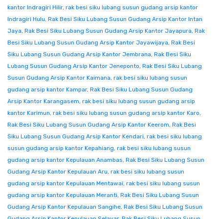
kantor Indragiri Hilir
,
rak besi siku lubang susun gudang arsip kantor
Indragiri Hulu
,
Rak Besi Siku Lubang Susun Gudang Arsip Kantor Intan
Jaya
,
Rak Besi Siku Lubang Susun Gudang Arsip Kantor Jayapura
,
Rak
Besi Siku Lubang Susun Gudang Arsip Kantor Jayawijaya
,
Rak Besi
Siku Lubang Susun Gudang Arsip Kantor Jembrana
,
Rak Besi Siku
Lubang Susun Gudang Arsip Kantor Jeneponto
,
Rak Besi Siku Lubang
Susun Gudang Arsip Kantor Kaimana
,
rak besi siku lubang susun
gudang arsip kantor Kampar
,
Rak Besi Siku Lubang Susun Gudang
Arsip Kantor Karangasem
,
rak besi siku lubang susun gudang arsip
kantor Karimun
,
rak besi siku lubang susun gudang arsip kantor Karo
,
Rak Besi Siku Lubang Susun Gudang Arsip Kantor Keerom
,
Rak Besi
Siku Lubang Susun Gudang Arsip Kantor Kendari
,
rak besi siku lubang
susun gudang arsip kantor Kepahiang
,
rak besi siku lubang susun
gudang arsip kantor Kepulauan Anambas
,
Rak Besi Siku Lubang Susun
Gudang Arsip Kantor Kepulauan Aru
,
rak besi siku lubang susun
gudang arsip kantor Kepulauan Mentawai
,
rak besi siku lubang susun
gudang arsip kantor Kepulauan Meranti
,
Rak Besi Siku Lubang Susun
Gudang Arsip Kantor Kepulauan Sangihe
,
Rak Besi Siku Lubang Susun
Gudang Arsip Kantor Kepulauan Selayar
,
Rak Besi Siku Lubang Susun