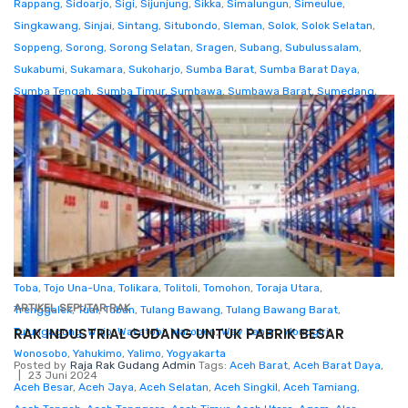
Rappang
,
Sidoarjo
,
Sigi
,
Sijunjung
,
Sikka
,
Simalungun
,
Simeulue
,
Singkawang
,
Sinjai
,
Sintang
,
Situbondo
,
Sleman
,
Solok
,
Solok Selatan
,
Soppeng
,
Sorong
,
Sorong Selatan
,
Sragen
,
Subang
,
Subulussalam
,
Sukabumi
,
Sukamara
,
Sukoharjo
,
Sumba Barat
,
Sumba Barat Daya
,
Sumba Tengah
,
Sumba Timur
,
Sumbawa
,
Sumbawa Barat
,
Sumedang
,
Sumenep
,
Sungaipenuh
,
Supiori
,
Surabaya
,
Surakarta
,
Tabalong
(Tanjung)
,
Tabanan
,
Takalar
,
Tambrauw
,
Tana Tidung (Tideng Pale)
,
Tana
Toraja
,
Tanah Bumbu (Batulicin)
,
Tanah Datar
,
Tanah Laut (Pelaihari)
,
Tangerang
,
Tangerang Selatan
,
Tanggamus
,
Tanjung Jabung Barat
,
Tanjung Jabung Timur
,
Tanjungbalai
,
Tanjungpinang
,
Tapanuli Selatan
,
Tapanuli Tengah
,
Tapanuli Utara
,
Tapin (Rantau)
,
Tarakan
,
Tasikmalaya
,
Tebing Tinggi
,
Tebo
,
Tegal
,
Teluk Bintuni
,
Teluk Wondama
,
Temanggung
,
Ternate
,
Tidore Kepulauan
,
Timor Tengah Selatan
,
Timor Tengah Utara
,
Toba
,
Tojo Una-Una
,
Tolikara
,
Tolitoli
,
Tomohon
,
Toraja Utara
,
ARTIKEL SEPUTAR RAK
Trenggalek
,
Tual
,
Tuban
,
Tulang Bawang
,
Tulang Bawang Barat
,
RAK INDUSTRIAL GUDANG UNTUK PABRIK BESAR
Tulungagung
,
Wajo
,
Wakatobi
,
Waropen
,
Way Kanan
,
Wonogiri
,
Wonosobo
,
Yahukimo
,
Yalimo
,
Yogyakarta
Posted by
Raja Rak Gudang Admin
Tags:
Aceh Barat
,
Aceh Barat Daya
,
23 Juni 2024
Aceh Besar
,
Aceh Jaya
,
Aceh Selatan
,
Aceh Singkil
,
Aceh Tamiang
,