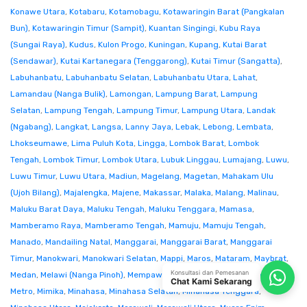
Konawe Utara
,
Kotabaru
,
Kotamobagu
,
Kotawaringin Barat (Pangkalan
Bun)
,
Kotawaringin Timur (Sampit)
,
Kuantan Singingi
,
Kubu Raya
(Sungai Raya)
,
Kudus
,
Kulon Progo
,
Kuningan
,
Kupang
,
Kutai Barat
(Sendawar)
,
Kutai Kartanegara (Tenggarong)
,
Kutai Timur (Sangatta)
,
Labuhanbatu
,
Labuhanbatu Selatan
,
Labuhanbatu Utara
,
Lahat
,
Lamandau (Nanga Bulik)
,
Lamongan
,
Lampung Barat
,
Lampung
Selatan
,
Lampung Tengah
,
Lampung Timur
,
Lampung Utara
,
Landak
(Ngabang)
,
Langkat
,
Langsa
,
Lanny Jaya
,
Lebak
,
Lebong
,
Lembata
,
Lhokseumawe
,
Lima Puluh Kota
,
Lingga
,
Lombok Barat
,
Lombok
Tengah
,
Lombok Timur
,
Lombok Utara
,
Lubuk Linggau
,
Lumajang
,
Luwu
,
Luwu Timur
,
Luwu Utara
,
Madiun
,
Magelang
,
Magetan
,
Mahakam Ulu
(Ujoh Bilang)
,
Majalengka
,
Majene
,
Makassar
,
Malaka
,
Malang
,
Malinau
,
Maluku Barat Daya
,
Maluku Tengah
,
Maluku Tenggara
,
Mamasa
,
Mamberamo Raya
,
Mamberamo Tengah
,
Mamuju
,
Mamuju Tengah
,
Manado
,
Mandailing Natal
,
Manggarai
,
Manggarai Barat
,
Manggarai
Timur
,
Manokwari
,
Manokwari Selatan
,
Mappi
,
Maros
,
Mataram
,
Maybrat
,
Konsultasi dan Pemesanan
Medan
,
Melawi (Nanga Pinoh)
,
Mempawah
,
Merangin
,
Merauke
,
Mesuji
,
Chat Kami Sekarang
Metro
,
Mimika
,
Minahasa
,
Minahasa Selatan
,
Minahasa Tenggara
,