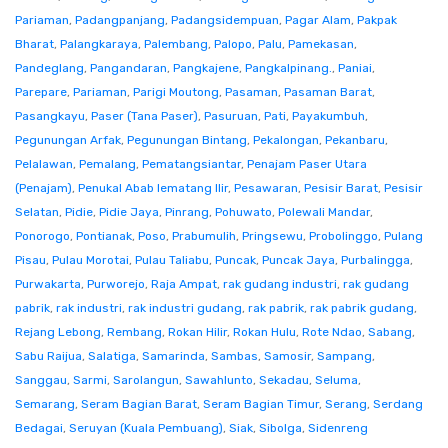
Pariaman
,
Padangpanjang
,
Padangsidempuan
,
Pagar Alam
,
Pakpak
Bharat
,
Palangkaraya
,
Palembang
,
Palopo
,
Palu
,
Pamekasan
,
Pandeglang
,
Pangandaran
,
Pangkajene
,
Pangkalpinang.
,
Paniai
,
Parepare
,
Pariaman
,
Parigi Moutong
,
Pasaman
,
Pasaman Barat
,
Pasangkayu
,
Paser (Tana Paser)
,
Pasuruan
,
Pati
,
Payakumbuh
,
Pegunungan Arfak
,
Pegunungan Bintang
,
Pekalongan
,
Pekanbaru
,
Pelalawan
,
Pemalang
,
Pematangsiantar
,
Penajam Paser Utara
(Penajam)
,
Penukal Abab lematang Ilir
,
Pesawaran
,
Pesisir Barat
,
Pesisir
Selatan
,
Pidie
,
Pidie Jaya
,
Pinrang
,
Pohuwato
,
Polewali Mandar
,
Ponorogo
,
Pontianak
,
Poso
,
Prabumulih
,
Pringsewu
,
Probolinggo
,
Pulang
Pisau
,
Pulau Morotai
,
Pulau Taliabu
,
Puncak
,
Puncak Jaya
,
Purbalingga
,
Purwakarta
,
Purworejo
,
Raja Ampat
,
rak gudang industri
,
rak gudang
pabrik
,
rak industri
,
rak industri gudang
,
rak pabrik
,
rak pabrik gudang
,
Rejang Lebong
,
Rembang
,
Rokan Hilir
,
Rokan Hulu
,
Rote Ndao
,
Sabang
,
Sabu Raijua
,
Salatiga
,
Samarinda
,
Sambas
,
Samosir
,
Sampang
,
Sanggau
,
Sarmi
,
Sarolangun
,
Sawahlunto
,
Sekadau
,
Seluma
,
Semarang
,
Seram Bagian Barat
,
Seram Bagian Timur
,
Serang
,
Serdang
Bedagai
,
Seruyan (Kuala Pembuang)
,
Siak
,
Sibolga
,
Sidenreng