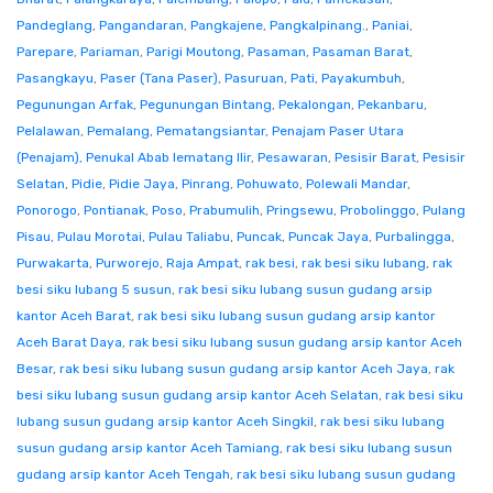
Pandeglang
,
Pangandaran
,
Pangkajene
,
Pangkalpinang.
,
Paniai
,
Parepare
,
Pariaman
,
Parigi Moutong
,
Pasaman
,
Pasaman Barat
,
Pasangkayu
,
Paser (Tana Paser)
,
Pasuruan
,
Pati
,
Payakumbuh
,
Pegunungan Arfak
,
Pegunungan Bintang
,
Pekalongan
,
Pekanbaru
,
Pelalawan
,
Pemalang
,
Pematangsiantar
,
Penajam Paser Utara
(Penajam)
,
Penukal Abab lematang Ilir
,
Pesawaran
,
Pesisir Barat
,
Pesisir
Selatan
,
Pidie
,
Pidie Jaya
,
Pinrang
,
Pohuwato
,
Polewali Mandar
,
Ponorogo
,
Pontianak
,
Poso
,
Prabumulih
,
Pringsewu
,
Probolinggo
,
Pulang
Pisau
,
Pulau Morotai
,
Pulau Taliabu
,
Puncak
,
Puncak Jaya
,
Purbalingga
,
Purwakarta
,
Purworejo
,
Raja Ampat
,
rak besi
,
rak besi siku lubang
,
rak
besi siku lubang 5 susun
,
rak besi siku lubang susun gudang arsip
kantor Aceh Barat
,
rak besi siku lubang susun gudang arsip kantor
Aceh Barat Daya
,
rak besi siku lubang susun gudang arsip kantor Aceh
Besar
,
rak besi siku lubang susun gudang arsip kantor Aceh Jaya
,
rak
besi siku lubang susun gudang arsip kantor Aceh Selatan
,
rak besi siku
lubang susun gudang arsip kantor Aceh Singkil
,
rak besi siku lubang
susun gudang arsip kantor Aceh Tamiang
,
rak besi siku lubang susun
gudang arsip kantor Aceh Tengah
,
rak besi siku lubang susun gudang