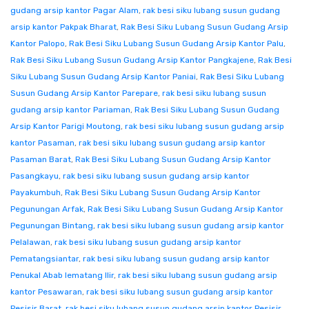
gudang arsip kantor Pagar Alam
,
rak besi siku lubang susun gudang
arsip kantor Pakpak Bharat
,
Rak Besi Siku Lubang Susun Gudang Arsip
Kantor Palopo
,
Rak Besi Siku Lubang Susun Gudang Arsip Kantor Palu
,
Rak Besi Siku Lubang Susun Gudang Arsip Kantor Pangkajene
,
Rak Besi
Siku Lubang Susun Gudang Arsip Kantor Paniai
,
Rak Besi Siku Lubang
Susun Gudang Arsip Kantor Parepare
,
rak besi siku lubang susun
gudang arsip kantor Pariaman
,
Rak Besi Siku Lubang Susun Gudang
Arsip Kantor Parigi Moutong
,
rak besi siku lubang susun gudang arsip
kantor Pasaman
,
rak besi siku lubang susun gudang arsip kantor
Pasaman Barat
,
Rak Besi Siku Lubang Susun Gudang Arsip Kantor
Pasangkayu
,
rak besi siku lubang susun gudang arsip kantor
Payakumbuh
,
Rak Besi Siku Lubang Susun Gudang Arsip Kantor
Pegunungan Arfak
,
Rak Besi Siku Lubang Susun Gudang Arsip Kantor
Pegunungan Bintang
,
rak besi siku lubang susun gudang arsip kantor
Pelalawan
,
rak besi siku lubang susun gudang arsip kantor
Pematangsiantar
,
rak besi siku lubang susun gudang arsip kantor
Penukal Abab lematang Ilir
,
rak besi siku lubang susun gudang arsip
kantor Pesawaran
,
rak besi siku lubang susun gudang arsip kantor
Pesisir Barat
,
rak besi siku lubang susun gudang arsip kantor Pesisir