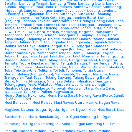
Selatan
,
Lampung Tengah
,
Lampung Timur
,
Lampung Utara
,
Landak
Sumba Tengah
,
Sumba Timur
,
Sumbawa
,
Sumbawa Barat
,
Sumedang
,
(Ngabang)
,
Langkat
,
Langsa
,
Lanny Jaya
,
Lebak
,
Lebong
,
Lembata
,
Sumenep
,
Sungaipenuh
,
Supiori
,
Surabaya
,
Surakarta
,
Tabalong
Lhokseumawe
,
Lima Puluh Kota
,
Lingga
,
Lombok Barat
,
Lombok
(Tanjung)
,
Tabanan
,
Takalar
,
Tambrauw
,
Tana Tidung (Tideng Pale)
,
Tana
Tengah
,
Lombok Timur
,
Lombok Utara
,
Lubuk Linggau
,
Lumajang
,
Luwu
,
Toraja
,
Tanah Bumbu (Batulicin)
,
Tanah Datar
,
Tanah Laut (Pelaihari)
,
Luwu Timur
,
Luwu Utara
,
Madiun
,
Magelang
,
Magetan
,
Mahakam Ulu
Tangerang
,
Tangerang Selatan
,
Tanggamus
,
Tanjung Jabung Barat
,
(Ujoh Bilang)
,
Majalengka
,
Majene
,
Makassar
,
Malaka
,
Malang
,
Malinau
,
Tanjung Jabung Timur
,
Tanjungbalai
,
Tanjungpinang
,
Tapanuli Selatan
,
Maluku Barat Daya
,
Maluku Tengah
,
Maluku Tenggara
,
Mamasa
,
Tapanuli Tengah
,
Tapanuli Utara
,
Tapin (Rantau)
,
Tarakan
,
Tasikmalaya
,
Mamberamo Raya
,
Mamberamo Tengah
,
Mamuju
,
Mamuju Tengah
,
Tebing Tinggi
,
Tebo
,
Tegal
,
Teluk Bintuni
,
Teluk Wondama
,
Temanggung
,
Manado
,
Mandailing Natal
,
Manggarai
,
Manggarai Barat
,
Manggarai
Ternate
,
Tidore Kepulauan
,
Timor Tengah Selatan
,
Timor Tengah Utara
,
Timur
,
Manokwari
,
Manokwari Selatan
,
Mappi
,
Maros
,
Mataram
,
Maybrat
,
Toba
,
Tojo Una-Una
,
Tolikara
,
Tolitoli
,
Tomohon
,
Toraja Utara
,
Medan
,
Melawi (Nanga Pinoh)
,
Mempawah
,
Merangin
,
Merauke
,
Mesuji
,
Trenggalek
,
Tual
,
Tuban
,
Tulang Bawang
,
Tulang Bawang Barat
,
Metro
,
Mimika
,
Minahasa
,
Minahasa Selatan
,
Minahasa Tenggara
,
Tulungagung
,
Wajo
,
Wakatobi
,
Waropen
,
Way Kanan
,
Wonogiri
,
Minahasa Utara
,
Mojokerto
,
Morowali
,
Morowali Utara
,
Muara Enim
,
Wonosobo
,
Yahukimo
,
Yalimo
,
Yogyakarta
Muaro Jambi
,
Mukomuko
,
Muna
,
Muna Barat
,
Murung Raya (Puruk Cahu)
,
26 Juni 2024
Musi Banyuasin
,
Musi Rawas
,
Musi Rawas Utara
,
Nabire
,
Nagan Raya
,
Nagekeo
,
Natuna
,
Nduga
,
Ngada
,
Nganjuk
,
Ngawi
,
Nias
,
Nias Barat
,
Nias
Selatan
,
Nias Utara
,
Nunukan
,
Ogan Ilir
,
Ogan Komering Ilir
,
Ogan
Komering Ulu
,
Ogan Komering Ulu Selatan
,
Ogan Komering Ulu Timur
,
Pacitan
,
Padang
,
Padang Lawas
,
Padang Lawas Utara
,
Padang