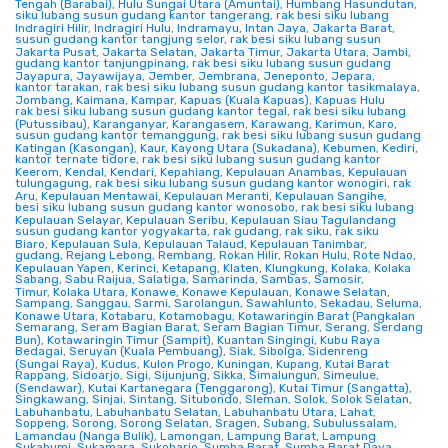
Tengah (Barabai)
,
Hulu Sungai Utara (Amuntai)
,
Humbang Hasundutan
,
siku lubang susun gudang kantor tangerang
,
rak besi siku lubang
Indragiri Hilir
,
Indragiri Hulu
,
Indramayu
,
Intan Jaya
,
Jakarta Barat
,
susun gudang kantor tangjung selor
,
rak besi siku lubang susun
Jakarta Pusat
,
Jakarta Selatan
,
Jakarta Timur
,
Jakarta Utara
,
Jambi
,
gudang kantor tanjungpinang
,
rak besi siku lubang susun gudang
Jayapura
,
Jayawijaya
,
Jember
,
Jembrana
,
Jeneponto
,
Jepara
,
kantor tarakan
,
rak besi siku lubang susun gudang kantor tasikmalaya
,
Jombang
,
Kaimana
,
Kampar
,
Kapuas (Kuala Kapuas)
,
Kapuas Hulu
rak besi siku lubang susun gudang kantor tegal
,
rak besi siku lubang
(Putussibau)
,
Karanganyar
,
Karangasem
,
Karawang
,
Karimun
,
Karo
,
susun gudang kantor temanggung
,
rak besi siku lubang susun gudang
Katingan (Kasongan)
,
Kaur
,
Kayong Utara (Sukadana)
,
Kebumen
,
Kediri
,
kantor ternate tidore
,
rak besi siku lubang susun gudang kantor
Keerom
,
Kendal
,
Kendari
,
Kepahiang
,
Kepulauan Anambas
,
Kepulauan
tulungagung
,
rak besi siku lubang susun gudang kantor wonogiri
,
rak
Aru
,
Kepulauan Mentawai
,
Kepulauan Meranti
,
Kepulauan Sangihe
,
besi siku lubang susun gudang kantor wonosobo
,
rak besi siku lubang
Kepulauan Selayar
,
Kepulauan Seribu
,
Kepulauan Siau Tagulandang
susun gudang kantor yogyakarta
,
rak gudang
,
rak siku
,
rak siku
Biaro
,
Kepulauan Sula
,
Kepulauan Talaud
,
Kepulauan Tanimbar
,
gudang
,
Rejang Lebong
,
Rembang
,
Rokan Hilir
,
Rokan Hulu
,
Rote Ndao
,
Kepulauan Yapen
,
Kerinci
,
Ketapang
,
Klaten
,
Klungkung
,
Kolaka
,
Kolaka
Sabang
,
Sabu Raijua
,
Salatiga
,
Samarinda
,
Sambas
,
Samosir
,
Timur
,
Kolaka Utara
,
Konawe
,
Konawe Kepulauan
,
Konawe Selatan
,
Sampang
,
Sanggau
,
Sarmi
,
Sarolangun
,
Sawahlunto
,
Sekadau
,
Seluma
,
Konawe Utara
,
Kotabaru
,
Kotamobagu
,
Kotawaringin Barat (Pangkalan
Semarang
,
Seram Bagian Barat
,
Seram Bagian Timur
,
Serang
,
Serdang
Bun)
,
Kotawaringin Timur (Sampit)
,
Kuantan Singingi
,
Kubu Raya
Bedagai
,
Seruyan (Kuala Pembuang)
,
Siak
,
Sibolga
,
Sidenreng
(Sungai Raya)
,
Kudus
,
Kulon Progo
,
Kuningan
,
Kupang
,
Kutai Barat
Rappang
,
Sidoarjo
,
Sigi
,
Sijunjung
,
Sikka
,
Simalungun
,
Simeulue
,
(Sendawar)
,
Kutai Kartanegara (Tenggarong)
,
Kutai Timur (Sangatta)
,
Singkawang
,
Sinjai
,
Sintang
,
Situbondo
,
Sleman
,
Solok
,
Solok Selatan
,
Labuhanbatu
,
Labuhanbatu Selatan
,
Labuhanbatu Utara
,
Lahat
,
Soppeng
,
Sorong
,
Sorong Selatan
,
Sragen
,
Subang
,
Subulussalam
,
Lamandau (Nanga Bulik)
,
Lamongan
,
Lampung Barat
,
Lampung
Sukabumi
,
Sukamara
,
Sukoharjo
,
Sumba Barat
,
Sumba Barat Daya
,