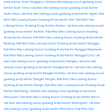
arsip kantor Aceh Tenggara
,
rak besi siku lubang susun gudang arsip
kantor Aceh Timur
,
rak besi siku lubang susun gudang arsip kantor
Aceh Utara
,
rak besi siku lubang susun gudang arsip kantor Agam
,
Rak
Besi Siku Lubang Susun Gudang Arsip Kantor Alor
,
Rak Besi Siku
Lubang Susun Gudang Arsip Kantor Ambon
,
rak besi siku lubang susun
gudang arsip kantor Asahan
,
Rak Besi Siku Lubang Susun Gudang
Arsip Kantor Asmat
,
Rak Besi Siku Lubang Susun Gudang Arsip Kantor
Badung
,
Rak Besi Siku Lubang Susun Gudang Arsip Kantor Banggai
,
Rak Besi Siku Lubang Susun Gudang Arsip Kantor Banggai Kepulauan
,
Rak Besi Siku Lubang Susun Gudang Arsip Kantor Banggai Laut
,
rak
besi siku lubang susun gudang arsip kantor Bangka
,
rak besi siku
lubang susun gudang arsip kantor Bangka Barat
,
rak besi siku lubang
susun gudang arsip kantor Bangka Selatan
,
rak besi siku lubang susun
gudang arsip kantor Bangka Tengah
,
Rak Besi Siku Lubang Susun
Gudang Arsip Kantor Bangli
,
Rak Besi Siku Lubang Susun Gudang Arsip
Kantor Bantaeng
,
rak besi siku lubang susun gudang arsip kantor
Banyuasin
,
Rak Besi Siku Lubang Susun Gudang Arsip Kantor Barru
,
rak besi siku lubang susun gudang arsip kantor Batanghari
,
rak besi
siku lubang susun gudang arsip kantor Batu Bara
,
Rak Besi Siku