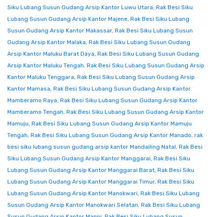
Siku Lubang Susun Gudang Arsip Kantor Luwu Utara
,
Rak Besi Siku
Lubang Susun Gudang Arsip Kantor Majene
,
Rak Besi Siku Lubang
Susun Gudang Arsip Kantor Makassar
,
Rak Besi Siku Lubang Susun
Gudang Arsip Kantor Malaka
,
Rak Besi Siku Lubang Susun Gudang
Arsip Kantor Maluku Barat Daya
,
Rak Besi Siku Lubang Susun Gudang
Arsip Kantor Maluku Tengah
,
Rak Besi Siku Lubang Susun Gudang Arsip
Kantor Maluku Tenggara
,
Rak Besi Siku Lubang Susun Gudang Arsip
Kantor Mamasa
,
Rak Besi Siku Lubang Susun Gudang Arsip Kantor
Mamberamo Raya
,
Rak Besi Siku Lubang Susun Gudang Arsip Kantor
Mamberamo Tengah
,
Rak Besi Siku Lubang Susun Gudang Arsip Kantor
Mamuju
,
Rak Besi Siku Lubang Susun Gudang Arsip Kantor Mamuju
Tengah
,
Rak Besi Siku Lubang Susun Gudang Arsip Kantor Manado
,
rak
besi siku lubang susun gudang arsip kantor Mandailing Natal
,
Rak Besi
Siku Lubang Susun Gudang Arsip Kantor Manggarai
,
Rak Besi Siku
Lubang Susun Gudang Arsip Kantor Manggarai Barat
,
Rak Besi Siku
Lubang Susun Gudang Arsip Kantor Manggarai Timur
,
Rak Besi Siku
Lubang Susun Gudang Arsip Kantor Manokwari
,
Rak Besi Siku Lubang
Susun Gudang Arsip Kantor Manokwari Selatan
,
Rak Besi Siku Lubang
Susun Gudang Arsip Kantor Mappi
,
Rak Besi Siku Lubang Susun