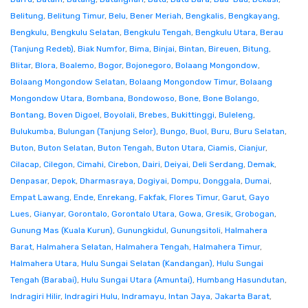
Belitung
,
Belitung Timur
,
Belu
,
Bener Meriah
,
Bengkalis
,
Bengkayang
,
Bengkulu
,
Bengkulu Selatan
,
Bengkulu Tengah
,
Bengkulu Utara
,
Berau
(Tanjung Redeb)
,
Biak Numfor
,
Bima
,
Binjai
,
Bintan
,
Bireuen
,
Bitung
,
Blitar
,
Blora
,
Boalemo
,
Bogor
,
Bojonegoro
,
Bolaang Mongondow
,
Bolaang Mongondow Selatan
,
Bolaang Mongondow Timur
,
Bolaang
Mongondow Utara
,
Bombana
,
Bondowoso
,
Bone
,
Bone Bolango
,
Bontang
,
Boven Digoel
,
Boyolali
,
Brebes
,
Bukittinggi
,
Buleleng
,
Bulukumba
,
Bulungan (Tanjung Selor)
,
Bungo
,
Buol
,
Buru
,
Buru Selatan
,
Buton
,
Buton Selatan
,
Buton Tengah
,
Buton Utara
,
Ciamis
,
Cianjur
,
Cilacap
,
Cilegon
,
Cimahi
,
Cirebon
,
Dairi
,
Deiyai
,
Deli Serdang
,
Demak
,
Denpasar
,
Depok
,
Dharmasraya
,
Dogiyai
,
Dompu
,
Donggala
,
Dumai
,
Empat Lawang
,
Ende
,
Enrekang
,
Fakfak
,
Flores Timur
,
Garut
,
Gayo
Lues
,
Gianyar
,
Gorontalo
,
Gorontalo Utara
,
Gowa
,
Gresik
,
Grobogan
,
Gunung Mas (Kuala Kurun)
,
Gunungkidul
,
Gunungsitoli
,
Halmahera
Barat
,
Halmahera Selatan
,
Halmahera Tengah
,
Halmahera Timur
,
Halmahera Utara
,
Hulu Sungai Selatan (Kandangan)
,
Hulu Sungai
Tengah (Barabai)
,
Hulu Sungai Utara (Amuntai)
,
Humbang Hasundutan
,
Indragiri Hilir
,
Indragiri Hulu
,
Indramayu
,
Intan Jaya
,
Jakarta Barat
,