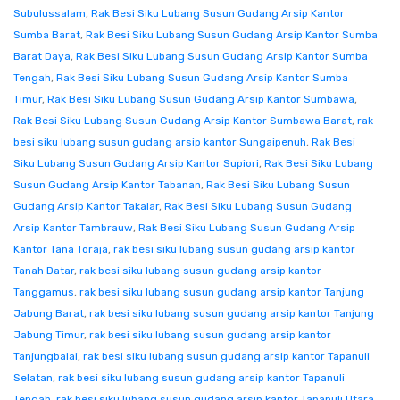
Subulussalam
,
Rak Besi Siku Lubang Susun Gudang Arsip Kantor
Sumba Barat
,
Rak Besi Siku Lubang Susun Gudang Arsip Kantor Sumba
Barat Daya
,
Rak Besi Siku Lubang Susun Gudang Arsip Kantor Sumba
Tengah
,
Rak Besi Siku Lubang Susun Gudang Arsip Kantor Sumba
Timur
,
Rak Besi Siku Lubang Susun Gudang Arsip Kantor Sumbawa
,
Rak Besi Siku Lubang Susun Gudang Arsip Kantor Sumbawa Barat
,
rak
besi siku lubang susun gudang arsip kantor Sungaipenuh
,
Rak Besi
Siku Lubang Susun Gudang Arsip Kantor Supiori
,
Rak Besi Siku Lubang
Susun Gudang Arsip Kantor Tabanan
,
Rak Besi Siku Lubang Susun
Gudang Arsip Kantor Takalar
,
Rak Besi Siku Lubang Susun Gudang
Arsip Kantor Tambrauw
,
Rak Besi Siku Lubang Susun Gudang Arsip
Kantor Tana Toraja
,
rak besi siku lubang susun gudang arsip kantor
Tanah Datar
,
rak besi siku lubang susun gudang arsip kantor
Tanggamus
,
rak besi siku lubang susun gudang arsip kantor Tanjung
Jabung Barat
,
rak besi siku lubang susun gudang arsip kantor Tanjung
Jabung Timur
,
rak besi siku lubang susun gudang arsip kantor
Tanjungbalai
,
rak besi siku lubang susun gudang arsip kantor Tapanuli
Selatan
,
rak besi siku lubang susun gudang arsip kantor Tapanuli
Tengah
,
rak besi siku lubang susun gudang arsip kantor Tapanuli Utara
,