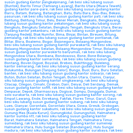
susun gudang kantor pangkalpinang
,
rak besi siku lubang susun
(Buntok)
,
Barito Timur (Tamiang Layang)
,
Barito Utara (Muara Teweh)
,
gudang kantor pare-pare
,
rak besi siku lubang susun gudang kantor
Barru
,
Batam
,
Batang
,
Batanghari
,
Batu
,
Batu Bara
,
Bau-Bau
,
Bekasi
,
pasuruan
,
rak besi siku lubang susun gudang kantor pati
,
rak besi siku
Belitung
,
Belitung Timur
,
Belu
,
Bener Meriah
,
Bengkalis
,
Bengkayang
,
lubang susun gudang kantor pekalongan
,
rak besi siku lubang susun
Bengkulu
,
Bengkulu Selatan
,
Bengkulu Tengah
,
Bengkulu Utara
,
Berau
gudang kantor pekanbaru
,
rak besi siku lubang susun gudang kantor
(Tanjung Redeb)
,
Biak Numfor
,
Bima
,
Binjai
,
Bintan
,
Bireuen
,
Bitung
,
pemalang
,
rak besi siku lubang susun gudang kantor pontianak
,
rak
Blitar
,
Blora
,
Boalemo
,
Bogor
,
Bojonegoro
,
Bolaang Mongondow
,
besi siku lubang susun gudang kantor purwakarta
,
rak besi siku lubang
Bolaang Mongondow Selatan
,
Bolaang Mongondow Timur
,
Bolaang
susun gudang kantor purwokerto banyumas
,
rak besi siku lubang
Mongondow Utara
,
Bombana
,
Bondowoso
,
Bone
,
Bone Bolango
,
susun gudang kantor samarinda
,
rak besi siku lubang susun gudang
Bontang
,
Boven Digoel
,
Boyolali
,
Brebes
,
Bukittinggi
,
Buleleng
,
kantor semarang
,
rak besi siku lubang susun gudang kantor serang
Bulukumba
,
Bulungan (Tanjung Selor)
,
Bungo
,
Buol
,
Buru
,
Buru Selatan
,
banten
,
rak besi siku lubang susun gudang kantor sidoarjo
,
rak besi
Buton
,
Buton Selatan
,
Buton Tengah
,
Buton Utara
,
Ciamis
,
Cianjur
,
siku lubang susun gudang kantor singkawang
,
rak besi siku lubang
Cilacap
,
Cilegon
,
Cimahi
,
Cirebon
,
Dairi
,
Deiyai
,
Deli Serdang
,
Demak
,
susun gudang kantor sofifi
,
rak besi siku lubang susun gudang kantor
Denpasar
,
Depok
,
Dharmasraya
,
Dogiyai
,
Dompu
,
Donggala
,
Dumai
,
solo surakarta
,
rak besi siku lubang susun gudang kantor sorong
,
rak
Empat Lawang
,
Ende
,
Enrekang
,
Fakfak
,
Flores Timur
,
Garut
,
Gayo
besi siku lubang susun gudang kantor subang
,
rak besi siku lubang
Lues
,
Gianyar
,
Gorontalo
,
Gorontalo Utara
,
Gowa
,
Gresik
,
Grobogan
,
susun gudang kantor sukabumi
,
rak besi siku lubang susun gudang
Gunung Mas (Kuala Kurun)
,
Gunungkidul
,
Gunungsitoli
,
Halmahera
kantor sumba ntt
,
rak besi siku lubang susun gudang kantor
Barat
,
Halmahera Selatan
,
Halmahera Tengah
,
Halmahera Timur
,
sumedang
,
rak besi siku lubang susun gudang kantor sumenep
Halmahera Utara
,
Hulu Sungai Selatan (Kandangan)
,
Hulu Sungai
madura
,
rak besi siku lubang susun gudang kantor surabaya
,
rak besi