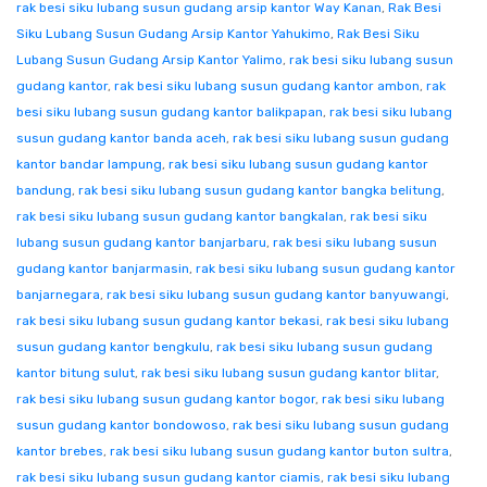
rak besi siku lubang susun gudang arsip kantor Way Kanan
,
Rak Besi
Siku Lubang Susun Gudang Arsip Kantor Yahukimo
,
Rak Besi Siku
Lubang Susun Gudang Arsip Kantor Yalimo
,
rak besi siku lubang susun
gudang kantor
,
rak besi siku lubang susun gudang kantor ambon
,
rak
besi siku lubang susun gudang kantor balikpapan
,
rak besi siku lubang
susun gudang kantor banda aceh
,
rak besi siku lubang susun gudang
kantor bandar lampung
,
rak besi siku lubang susun gudang kantor
bandung
,
rak besi siku lubang susun gudang kantor bangka belitung
,
rak besi siku lubang susun gudang kantor bangkalan
,
rak besi siku
lubang susun gudang kantor banjarbaru
,
rak besi siku lubang susun
gudang kantor banjarmasin
,
rak besi siku lubang susun gudang kantor
banjarnegara
,
rak besi siku lubang susun gudang kantor banyuwangi
,
rak besi siku lubang susun gudang kantor bekasi
,
rak besi siku lubang
susun gudang kantor bengkulu
,
rak besi siku lubang susun gudang
kantor bitung sulut
,
rak besi siku lubang susun gudang kantor blitar
,
rak besi siku lubang susun gudang kantor bogor
,
rak besi siku lubang
susun gudang kantor bondowoso
,
rak besi siku lubang susun gudang
kantor brebes
,
rak besi siku lubang susun gudang kantor buton sultra
,
rak besi siku lubang susun gudang kantor ciamis
,
rak besi siku lubang