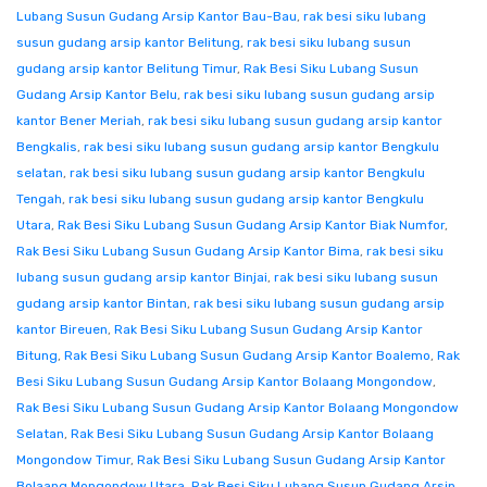
Lubang Susun Gudang Arsip Kantor Bau-Bau
,
rak besi siku lubang
susun gudang arsip kantor Belitung
,
rak besi siku lubang susun
gudang arsip kantor Belitung Timur
,
Rak Besi Siku Lubang Susun
Gudang Arsip Kantor Belu
,
rak besi siku lubang susun gudang arsip
kantor Bener Meriah
,
rak besi siku lubang susun gudang arsip kantor
Bengkalis
,
rak besi siku lubang susun gudang arsip kantor Bengkulu
selatan
,
rak besi siku lubang susun gudang arsip kantor Bengkulu
Tengah
,
rak besi siku lubang susun gudang arsip kantor Bengkulu
Utara
,
Rak Besi Siku Lubang Susun Gudang Arsip Kantor Biak Numfor
,
Rak Besi Siku Lubang Susun Gudang Arsip Kantor Bima
,
rak besi siku
lubang susun gudang arsip kantor Binjai
,
rak besi siku lubang susun
gudang arsip kantor Bintan
,
rak besi siku lubang susun gudang arsip
kantor Bireuen
,
Rak Besi Siku Lubang Susun Gudang Arsip Kantor
Bitung
,
Rak Besi Siku Lubang Susun Gudang Arsip Kantor Boalemo
,
Rak
Besi Siku Lubang Susun Gudang Arsip Kantor Bolaang Mongondow
,
Rak Besi Siku Lubang Susun Gudang Arsip Kantor Bolaang Mongondow
Selatan
,
Rak Besi Siku Lubang Susun Gudang Arsip Kantor Bolaang
Mongondow Timur
,
Rak Besi Siku Lubang Susun Gudang Arsip Kantor
Bolaang Mongondow Utara
,
Rak Besi Siku Lubang Susun Gudang Arsip