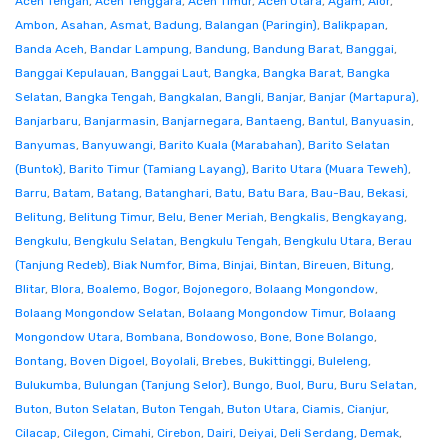
Aceh Tengah
,
Aceh Tenggara
,
Aceh Timur
,
Aceh Utara
,
Agam
,
Alor
,
Ambon
,
Asahan
,
Asmat
,
Badung
,
Balangan (Paringin)
,
Balikpapan
,
Banda Aceh
,
Bandar Lampung
,
Bandung
,
Bandung Barat
,
Banggai
,
Banggai Kepulauan
,
Banggai Laut
,
Bangka
,
Bangka Barat
,
Bangka
Selatan
,
Bangka Tengah
,
Bangkalan
,
Bangli
,
Banjar
,
Banjar (Martapura)
,
Banjarbaru
,
Banjarmasin
,
Banjarnegara
,
Bantaeng
,
Bantul
,
Banyuasin
,
Banyumas
,
Banyuwangi
,
Barito Kuala (Marabahan)
,
Barito Selatan
(Buntok)
,
Barito Timur (Tamiang Layang)
,
Barito Utara (Muara Teweh)
,
Barru
,
Batam
,
Batang
,
Batanghari
,
Batu
,
Batu Bara
,
Bau-Bau
,
Bekasi
,
Belitung
,
Belitung Timur
,
Belu
,
Bener Meriah
,
Bengkalis
,
Bengkayang
,
Bengkulu
,
Bengkulu Selatan
,
Bengkulu Tengah
,
Bengkulu Utara
,
Berau
(Tanjung Redeb)
,
Biak Numfor
,
Bima
,
Binjai
,
Bintan
,
Bireuen
,
Bitung
,
Blitar
,
Blora
,
Boalemo
,
Bogor
,
Bojonegoro
,
Bolaang Mongondow
,
Bolaang Mongondow Selatan
,
Bolaang Mongondow Timur
,
Bolaang
Mongondow Utara
,
Bombana
,
Bondowoso
,
Bone
,
Bone Bolango
,
Bontang
,
Boven Digoel
,
Boyolali
,
Brebes
,
Bukittinggi
,
Buleleng
,
Bulukumba
,
Bulungan (Tanjung Selor)
,
Bungo
,
Buol
,
Buru
,
Buru Selatan
,
Buton
,
Buton Selatan
,
Buton Tengah
,
Buton Utara
,
Ciamis
,
Cianjur
,
Cilacap
,
Cilegon
,
Cimahi
,
Cirebon
,
Dairi
,
Deiyai
,
Deli Serdang
,
Demak
,