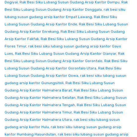
Dogiyai
,
Rak Besi Siku Lubang Susun Gudang Arsip Kantor Dompu
,
Rak
Besi Siku Lubang Susun Gudang Arsip Kantor Donggala
,
rak besi siku
lubang susun gudang arsip kantor Empat Lawang
,
Rak Besi Siku
Lubang Susun Gudang Arsip Kantor Ende
,
Rak Besi Siku Lubang Susun
Gudang Arsip Kantor Enrekang
,
Rak Besi Siku Lubang Susun Gudang
Arsip Kantor Fakfak
,
Rak Besi Siku Lubang Susun Gudang Arsip Kantor
Flores Timur
,
rak besi siku lubang susun gudang arsip kantor Gayo
Lues
,
Rak Besi Siku Lubang Susun Gudang Arsip Kantor Gianyar
,
Rak
Besi Siku Lubang Susun Gudang Arsip Kantor Gorontalo
,
Rak Besi Siku
Lubang Susun Gudang Arsip Kantor Gorontalo Utara
,
Rak Besi Siku
Lubang Susun Gudang Arsip Kantor Gowa
,
rak besi siku lubang susun
gudang arsip kantor Gunungsitoli
,
Rak Besi Siku Lubang Susun
Gudang Arsip Kantor Halmahera Barat
,
Rak Besi Siku Lubang Susun
Gudang Arsip Kantor Halmahera Selatan
,
Rak Besi Siku Lubang Susun
Gudang Arsip Kantor Halmahera Tengah
,
Rak Besi Siku Lubang Susun
Gudang Arsip Kantor Halmahera Timur
,
Rak Besi Siku Lubang Susun
Gudang Arsip Kantor Halmahera Utara
,
rak besi siku lubang susun
gudang arsip kantor Hulu
,
rak besi siku lubang susun gudang arsip
kantor Humbang Hasundutan
,
rak besi siku lubang susun gudang arsip