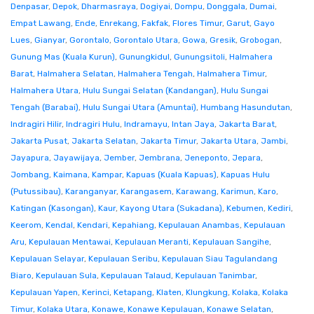
Denpasar
,
Depok
,
Dharmasraya
,
Dogiyai
,
Dompu
,
Donggala
,
Dumai
,
Empat Lawang
,
Ende
,
Enrekang
,
Fakfak
,
Flores Timur
,
Garut
,
Gayo
Lues
,
Gianyar
,
Gorontalo
,
Gorontalo Utara
,
Gowa
,
Gresik
,
Grobogan
,
Gunung Mas (Kuala Kurun)
,
Gunungkidul
,
Gunungsitoli
,
Halmahera
Barat
,
Halmahera Selatan
,
Halmahera Tengah
,
Halmahera Timur
,
Halmahera Utara
,
Hulu Sungai Selatan (Kandangan)
,
Hulu Sungai
Tengah (Barabai)
,
Hulu Sungai Utara (Amuntai)
,
Humbang Hasundutan
,
Indragiri Hilir
,
Indragiri Hulu
,
Indramayu
,
Intan Jaya
,
Jakarta Barat
,
Jakarta Pusat
,
Jakarta Selatan
,
Jakarta Timur
,
Jakarta Utara
,
Jambi
,
Jayapura
,
Jayawijaya
,
Jember
,
Jembrana
,
Jeneponto
,
Jepara
,
Jombang
,
Kaimana
,
Kampar
,
Kapuas (Kuala Kapuas)
,
Kapuas Hulu
(Putussibau)
,
Karanganyar
,
Karangasem
,
Karawang
,
Karimun
,
Karo
,
Katingan (Kasongan)
,
Kaur
,
Kayong Utara (Sukadana)
,
Kebumen
,
Kediri
,
Keerom
,
Kendal
,
Kendari
,
Kepahiang
,
Kepulauan Anambas
,
Kepulauan
Aru
,
Kepulauan Mentawai
,
Kepulauan Meranti
,
Kepulauan Sangihe
,
Kepulauan Selayar
,
Kepulauan Seribu
,
Kepulauan Siau Tagulandang
Biaro
,
Kepulauan Sula
,
Kepulauan Talaud
,
Kepulauan Tanimbar
,
Kepulauan Yapen
,
Kerinci
,
Ketapang
,
Klaten
,
Klungkung
,
Kolaka
,
Kolaka
Timur
,
Kolaka Utara
,
Konawe
,
Konawe Kepulauan
,
Konawe Selatan
,