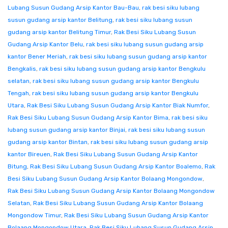
Lubang Susun Gudang Arsip Kantor Bau-Bau
,
rak besi siku lubang
susun gudang arsip kantor Belitung
,
rak besi siku lubang susun
gudang arsip kantor Belitung Timur
,
Rak Besi Siku Lubang Susun
Gudang Arsip Kantor Belu
,
rak besi siku lubang susun gudang arsip
kantor Bener Meriah
,
rak besi siku lubang susun gudang arsip kantor
Bengkalis
,
rak besi siku lubang susun gudang arsip kantor Bengkulu
selatan
,
rak besi siku lubang susun gudang arsip kantor Bengkulu
Tengah
,
rak besi siku lubang susun gudang arsip kantor Bengkulu
Utara
,
Rak Besi Siku Lubang Susun Gudang Arsip Kantor Biak Numfor
,
Rak Besi Siku Lubang Susun Gudang Arsip Kantor Bima
,
rak besi siku
lubang susun gudang arsip kantor Binjai
,
rak besi siku lubang susun
gudang arsip kantor Bintan
,
rak besi siku lubang susun gudang arsip
kantor Bireuen
,
Rak Besi Siku Lubang Susun Gudang Arsip Kantor
Bitung
,
Rak Besi Siku Lubang Susun Gudang Arsip Kantor Boalemo
,
Rak
Besi Siku Lubang Susun Gudang Arsip Kantor Bolaang Mongondow
,
Rak Besi Siku Lubang Susun Gudang Arsip Kantor Bolaang Mongondow
Selatan
,
Rak Besi Siku Lubang Susun Gudang Arsip Kantor Bolaang
Mongondow Timur
,
Rak Besi Siku Lubang Susun Gudang Arsip Kantor
Bolaang Mongondow Utara
,
Rak Besi Siku Lubang Susun Gudang Arsip