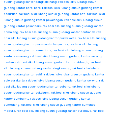
susun gudang kantor pangkalpinang
,
rak besi siku lubang susun
gudang kantor pare-pare
,
rak besi siku lubang susun gudang kantor
pasuruan
,
rak besi siku lubang susun gudang kantor pati
,
rak besi siku
lubang susun gudang kantor pekalongan
,
rak besi siku lubang susun
gudang kantor pekanbaru
,
rak besi siku lubang susun gudang kantor
pemalang
,
rak besi siku lubang susun gudang kantor pontianak
,
rak
besi siku lubang susun gudang kantor purwakarta
,
rak besi siku lubang
susun gudang kantor purwokerto banyumas
,
rak besi siku lubang
susun gudang kantor samarinda
,
rak besi siku lubang susun gudang
kantor semarang
,
rak besi siku lubang susun gudang kantor serang
banten
,
rak besi siku lubang susun gudang kantor sidoarjo
,
rak besi
siku lubang susun gudang kantor singkawang
,
rak besi siku lubang
susun gudang kantor sofifi
,
rak besi siku lubang susun gudang kantor
solo surakarta
,
rak besi siku lubang susun gudang kantor sorong
,
rak
besi siku lubang susun gudang kantor subang
,
rak besi siku lubang
susun gudang kantor sukabumi
,
rak besi siku lubang susun gudang
kantor sumba ntt
,
rak besi siku lubang susun gudang kantor
sumedang
,
rak besi siku lubang susun gudang kantor sumenep
madura
,
rak besi siku lubang susun gudang kantor surabaya
,
rak besi