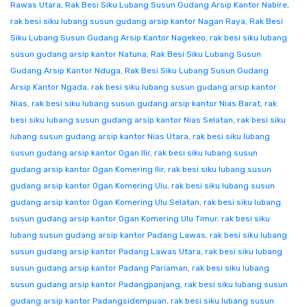
Rawas Utara
,
Rak Besi Siku Lubang Susun Gudang Arsip Kantor Nabire
,
rak besi siku lubang susun gudang arsip kantor Nagan Raya
,
Rak Besi
Siku Lubang Susun Gudang Arsip Kantor Nagekeo
,
rak besi siku lubang
susun gudang arsip kantor Natuna
,
Rak Besi Siku Lubang Susun
Gudang Arsip Kantor Nduga
,
Rak Besi Siku Lubang Susun Gudang
Arsip Kantor Ngada
,
rak besi siku lubang susun gudang arsip kantor
Nias
,
rak besi siku lubang susun gudang arsip kantor Nias Barat
,
rak
besi siku lubang susun gudang arsip kantor Nias Selatan
,
rak besi siku
lubang susun gudang arsip kantor Nias Utara
,
rak besi siku lubang
susun gudang arsip kantor Ogan Ilir
,
rak besi siku lubang susun
gudang arsip kantor Ogan Komering Ilir
,
rak besi siku lubang susun
gudang arsip kantor Ogan Komering Ulu
,
rak besi siku lubang susun
gudang arsip kantor Ogan Komering Ulu Selatan
,
rak besi siku lubang
susun gudang arsip kantor Ogan Komering Ulu Timur
,
rak besi siku
lubang susun gudang arsip kantor Padang Lawas
,
rak besi siku lubang
susun gudang arsip kantor Padang Lawas Utara
,
rak besi siku lubang
susun gudang arsip kantor Padang Pariaman
,
rak besi siku lubang
susun gudang arsip kantor Padangpanjang
,
rak besi siku lubang susun
gudang arsip kantor Padangsidempuan
,
rak besi siku lubang susun