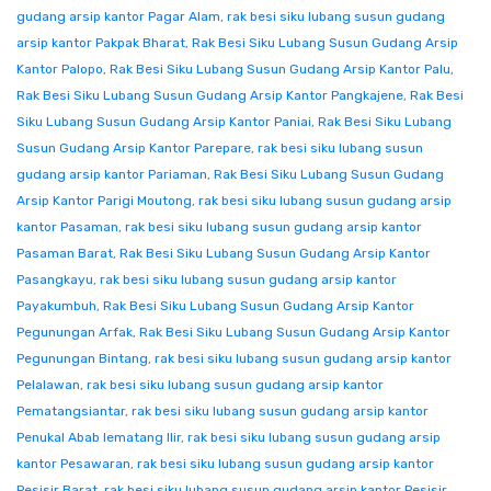
gudang arsip kantor Pagar Alam
,
rak besi siku lubang susun gudang
arsip kantor Pakpak Bharat
,
Rak Besi Siku Lubang Susun Gudang Arsip
Kantor Palopo
,
Rak Besi Siku Lubang Susun Gudang Arsip Kantor Palu
,
Rak Besi Siku Lubang Susun Gudang Arsip Kantor Pangkajene
,
Rak Besi
Siku Lubang Susun Gudang Arsip Kantor Paniai
,
Rak Besi Siku Lubang
Susun Gudang Arsip Kantor Parepare
,
rak besi siku lubang susun
gudang arsip kantor Pariaman
,
Rak Besi Siku Lubang Susun Gudang
Arsip Kantor Parigi Moutong
,
rak besi siku lubang susun gudang arsip
kantor Pasaman
,
rak besi siku lubang susun gudang arsip kantor
Pasaman Barat
,
Rak Besi Siku Lubang Susun Gudang Arsip Kantor
Pasangkayu
,
rak besi siku lubang susun gudang arsip kantor
Payakumbuh
,
Rak Besi Siku Lubang Susun Gudang Arsip Kantor
Pegunungan Arfak
,
Rak Besi Siku Lubang Susun Gudang Arsip Kantor
Pegunungan Bintang
,
rak besi siku lubang susun gudang arsip kantor
Pelalawan
,
rak besi siku lubang susun gudang arsip kantor
Pematangsiantar
,
rak besi siku lubang susun gudang arsip kantor
Penukal Abab lematang Ilir
,
rak besi siku lubang susun gudang arsip
kantor Pesawaran
,
rak besi siku lubang susun gudang arsip kantor
Pesisir Barat
,
rak besi siku lubang susun gudang arsip kantor Pesisir