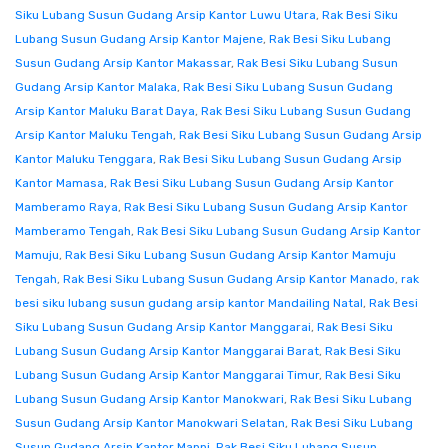
Siku Lubang Susun Gudang Arsip Kantor Luwu Utara
,
Rak Besi Siku
Lubang Susun Gudang Arsip Kantor Majene
,
Rak Besi Siku Lubang
Susun Gudang Arsip Kantor Makassar
,
Rak Besi Siku Lubang Susun
Gudang Arsip Kantor Malaka
,
Rak Besi Siku Lubang Susun Gudang
Arsip Kantor Maluku Barat Daya
,
Rak Besi Siku Lubang Susun Gudang
Arsip Kantor Maluku Tengah
,
Rak Besi Siku Lubang Susun Gudang Arsip
Kantor Maluku Tenggara
,
Rak Besi Siku Lubang Susun Gudang Arsip
Kantor Mamasa
,
Rak Besi Siku Lubang Susun Gudang Arsip Kantor
Mamberamo Raya
,
Rak Besi Siku Lubang Susun Gudang Arsip Kantor
Mamberamo Tengah
,
Rak Besi Siku Lubang Susun Gudang Arsip Kantor
Mamuju
,
Rak Besi Siku Lubang Susun Gudang Arsip Kantor Mamuju
Tengah
,
Rak Besi Siku Lubang Susun Gudang Arsip Kantor Manado
,
rak
besi siku lubang susun gudang arsip kantor Mandailing Natal
,
Rak Besi
Siku Lubang Susun Gudang Arsip Kantor Manggarai
,
Rak Besi Siku
Lubang Susun Gudang Arsip Kantor Manggarai Barat
,
Rak Besi Siku
Lubang Susun Gudang Arsip Kantor Manggarai Timur
,
Rak Besi Siku
Lubang Susun Gudang Arsip Kantor Manokwari
,
Rak Besi Siku Lubang
Susun Gudang Arsip Kantor Manokwari Selatan
,
Rak Besi Siku Lubang
Susun Gudang Arsip Kantor Mappi
,
Rak Besi Siku Lubang Susun