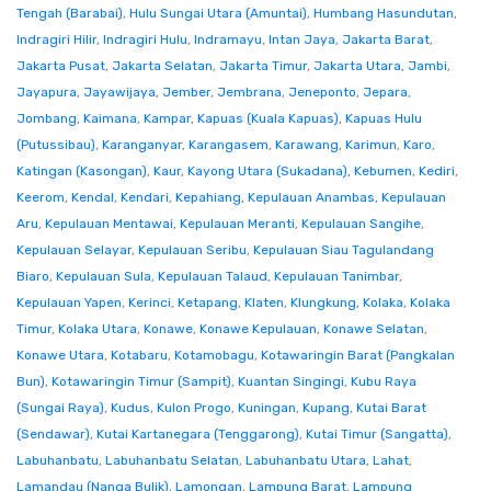
Tengah (Barabai)
,
Hulu Sungai Utara (Amuntai)
,
Humbang Hasundutan
,
Indragiri Hilir
,
Indragiri Hulu
,
Indramayu
,
Intan Jaya
,
Jakarta Barat
,
Jakarta Pusat
,
Jakarta Selatan
,
Jakarta Timur
,
Jakarta Utara
,
Jambi
,
Jayapura
,
Jayawijaya
,
Jember
,
Jembrana
,
Jeneponto
,
Jepara
,
Jombang
,
Kaimana
,
Kampar
,
Kapuas (Kuala Kapuas)
,
Kapuas Hulu
(Putussibau)
,
Karanganyar
,
Karangasem
,
Karawang
,
Karimun
,
Karo
,
Katingan (Kasongan)
,
Kaur
,
Kayong Utara (Sukadana)
,
Kebumen
,
Kediri
,
Keerom
,
Kendal
,
Kendari
,
Kepahiang
,
Kepulauan Anambas
,
Kepulauan
Aru
,
Kepulauan Mentawai
,
Kepulauan Meranti
,
Kepulauan Sangihe
,
Kepulauan Selayar
,
Kepulauan Seribu
,
Kepulauan Siau Tagulandang
Biaro
,
Kepulauan Sula
,
Kepulauan Talaud
,
Kepulauan Tanimbar
,
Kepulauan Yapen
,
Kerinci
,
Ketapang
,
Klaten
,
Klungkung
,
Kolaka
,
Kolaka
Timur
,
Kolaka Utara
,
Konawe
,
Konawe Kepulauan
,
Konawe Selatan
,
Konawe Utara
,
Kotabaru
,
Kotamobagu
,
Kotawaringin Barat (Pangkalan
Bun)
,
Kotawaringin Timur (Sampit)
,
Kuantan Singingi
,
Kubu Raya
(Sungai Raya)
,
Kudus
,
Kulon Progo
,
Kuningan
,
Kupang
,
Kutai Barat
(Sendawar)
,
Kutai Kartanegara (Tenggarong)
,
Kutai Timur (Sangatta)
,
Labuhanbatu
,
Labuhanbatu Selatan
,
Labuhanbatu Utara
,
Lahat
,
Lamandau (Nanga Bulik)
,
Lamongan
,
Lampung Barat
,
Lampung