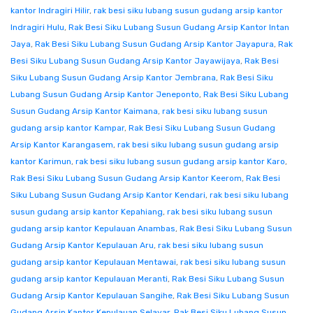
kantor Indragiri Hilir
,
rak besi siku lubang susun gudang arsip kantor
Indragiri Hulu
,
Rak Besi Siku Lubang Susun Gudang Arsip Kantor Intan
Jaya
,
Rak Besi Siku Lubang Susun Gudang Arsip Kantor Jayapura
,
Rak
Besi Siku Lubang Susun Gudang Arsip Kantor Jayawijaya
,
Rak Besi
Siku Lubang Susun Gudang Arsip Kantor Jembrana
,
Rak Besi Siku
Lubang Susun Gudang Arsip Kantor Jeneponto
,
Rak Besi Siku Lubang
Susun Gudang Arsip Kantor Kaimana
,
rak besi siku lubang susun
gudang arsip kantor Kampar
,
Rak Besi Siku Lubang Susun Gudang
Arsip Kantor Karangasem
,
rak besi siku lubang susun gudang arsip
kantor Karimun
,
rak besi siku lubang susun gudang arsip kantor Karo
,
Rak Besi Siku Lubang Susun Gudang Arsip Kantor Keerom
,
Rak Besi
Siku Lubang Susun Gudang Arsip Kantor Kendari
,
rak besi siku lubang
susun gudang arsip kantor Kepahiang
,
rak besi siku lubang susun
gudang arsip kantor Kepulauan Anambas
,
Rak Besi Siku Lubang Susun
Gudang Arsip Kantor Kepulauan Aru
,
rak besi siku lubang susun
gudang arsip kantor Kepulauan Mentawai
,
rak besi siku lubang susun
gudang arsip kantor Kepulauan Meranti
,
Rak Besi Siku Lubang Susun
Gudang Arsip Kantor Kepulauan Sangihe
,
Rak Besi Siku Lubang Susun
Gudang Arsip Kantor Kepulauan Selayar
,
Rak Besi Siku Lubang Susun