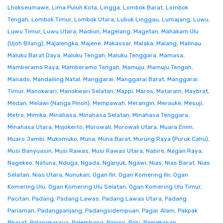
Lhokseumawe
,
Lima Puluh Kota
,
Lingga
,
Lombok Barat
,
Lombok
Tengah
,
Lombok Timur
,
Lombok Utara
,
Lubuk Linggau
,
Lumajang
,
Luwu
,
Luwu Timur
,
Luwu Utara
,
Madiun
,
Magelang
,
Magetan
,
Mahakam Ulu
(Ujoh Bilang)
,
Majalengka
,
Majene
,
Makassar
,
Malaka
,
Malang
,
Malinau
,
Maluku Barat Daya
,
Maluku Tengah
,
Maluku Tenggara
,
Mamasa
,
Mamberamo Raya
,
Mamberamo Tengah
,
Mamuju
,
Mamuju Tengah
,
Manado
,
Mandailing Natal
,
Manggarai
,
Manggarai Barat
,
Manggarai
Timur
,
Manokwari
,
Manokwari Selatan
,
Mappi
,
Maros
,
Mataram
,
Maybrat
,
Medan
,
Melawi (Nanga Pinoh)
,
Mempawah
,
Merangin
,
Merauke
,
Mesuji
,
Metro
,
Mimika
,
Minahasa
,
Minahasa Selatan
,
Minahasa Tenggara
,
Minahasa Utara
,
Mojokerto
,
Morowali
,
Morowali Utara
,
Muara Enim
,
Muaro Jambi
,
Mukomuko
,
Muna
,
Muna Barat
,
Murung Raya (Puruk Cahu)
,
Musi Banyuasin
,
Musi Rawas
,
Musi Rawas Utara
,
Nabire
,
Nagan Raya
,
Nagekeo
,
Natuna
,
Nduga
,
Ngada
,
Nganjuk
,
Ngawi
,
Nias
,
Nias Barat
,
Nias
Selatan
,
Nias Utara
,
Nunukan
,
Ogan Ilir
,
Ogan Komering Ilir
,
Ogan
Komering Ulu
,
Ogan Komering Ulu Selatan
,
Ogan Komering Ulu Timur
,
Pacitan
,
Padang
,
Padang Lawas
,
Padang Lawas Utara
,
Padang
Pariaman
,
Padangpanjang
,
Padangsidempuan
,
Pagar Alam
,
Pakpak
Bharat
,
Palangkaraya
,
Palembang
,
Palopo
,
Palu
,
Pamekasan
,