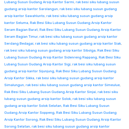
Lubang Susun Gudang Arsip Kantor Sarmi
,
rak besi siku lubang susun
gudang arsip kantor Sarolangun
,
rak besi siku lubang susun gudang
arsip kantor Sawahlunto
,
rak besi siku lubang susun gudang arsip
kantor Seluma
,
Rak Besi Siku Lubang Susun Gudang Arsip Kantor
Seram Bagian Barat
,
Rak Besi Siku Lubang Susun Gudang Arsip Kantor
Seram Bagian Timur
,
rak besi siku lubang susun gudang arsip kantor
Serdang Bedagai
,
rak besi siku lubang susun gudang arsip kantor Siak
,
rak besi siku lubang susun gudang arsip kantor Sibolga
,
Rak Besi Siku
Lubang Susun Gudang Arsip Kantor Sidenreng Rappang
,
Rak Besi Siku
Lubang Susun Gudang Arsip Kantor Sigi
,
rak besi siku lubang susun
gudang arsip kantor Sijunjung
,
Rak Besi Siku Lubang Susun Gudang
Arsip Kantor Sikka
,
rak besi siku lubang susun gudang arsip kantor
Simalungun
,
rak besi siku lubang susun gudang arsip kantor Simeulue
,
Rak Besi Siku Lubang Susun Gudang Arsip Kantor Sinjai
,
rak besi siku
lubang susun gudang arsip kantor Solok
,
rak besi siku lubang susun
gudang arsip kantor Solok Selatan
,
Rak Besi Siku Lubang Susun
Gudang Arsip Kantor Soppeng
,
Rak Besi Siku Lubang Susun Gudang
Arsip Kantor Sorong
,
Rak Besi Siku Lubang Susun Gudang Arsip Kantor
Sorong Selatan
,
rak besi siku lubang susun gudang arsip kantor