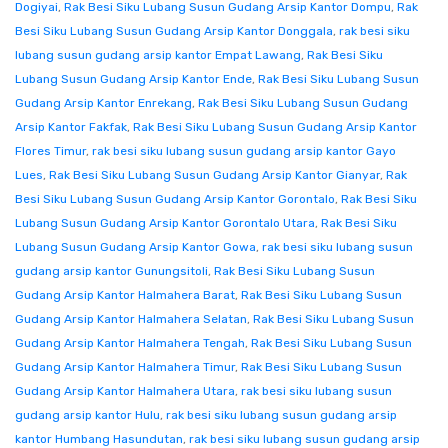
Dogiyai
,
Rak Besi Siku Lubang Susun Gudang Arsip Kantor Dompu
,
Rak
Besi Siku Lubang Susun Gudang Arsip Kantor Donggala
,
rak besi siku
lubang susun gudang arsip kantor Empat Lawang
,
Rak Besi Siku
Lubang Susun Gudang Arsip Kantor Ende
,
Rak Besi Siku Lubang Susun
Gudang Arsip Kantor Enrekang
,
Rak Besi Siku Lubang Susun Gudang
Arsip Kantor Fakfak
,
Rak Besi Siku Lubang Susun Gudang Arsip Kantor
Flores Timur
,
rak besi siku lubang susun gudang arsip kantor Gayo
Lues
,
Rak Besi Siku Lubang Susun Gudang Arsip Kantor Gianyar
,
Rak
Besi Siku Lubang Susun Gudang Arsip Kantor Gorontalo
,
Rak Besi Siku
Lubang Susun Gudang Arsip Kantor Gorontalo Utara
,
Rak Besi Siku
Lubang Susun Gudang Arsip Kantor Gowa
,
rak besi siku lubang susun
gudang arsip kantor Gunungsitoli
,
Rak Besi Siku Lubang Susun
Gudang Arsip Kantor Halmahera Barat
,
Rak Besi Siku Lubang Susun
Gudang Arsip Kantor Halmahera Selatan
,
Rak Besi Siku Lubang Susun
Gudang Arsip Kantor Halmahera Tengah
,
Rak Besi Siku Lubang Susun
Gudang Arsip Kantor Halmahera Timur
,
Rak Besi Siku Lubang Susun
Gudang Arsip Kantor Halmahera Utara
,
rak besi siku lubang susun
gudang arsip kantor Hulu
,
rak besi siku lubang susun gudang arsip
kantor Humbang Hasundutan
,
rak besi siku lubang susun gudang arsip