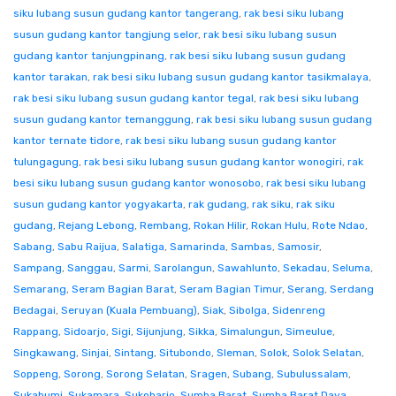
siku lubang susun gudang kantor tangerang
,
rak besi siku lubang
susun gudang kantor tangjung selor
,
rak besi siku lubang susun
gudang kantor tanjungpinang
,
rak besi siku lubang susun gudang
kantor tarakan
,
rak besi siku lubang susun gudang kantor tasikmalaya
,
rak besi siku lubang susun gudang kantor tegal
,
rak besi siku lubang
susun gudang kantor temanggung
,
rak besi siku lubang susun gudang
kantor ternate tidore
,
rak besi siku lubang susun gudang kantor
tulungagung
,
rak besi siku lubang susun gudang kantor wonogiri
,
rak
besi siku lubang susun gudang kantor wonosobo
,
rak besi siku lubang
susun gudang kantor yogyakarta
,
rak gudang
,
rak siku
,
rak siku
gudang
,
Rejang Lebong
,
Rembang
,
Rokan Hilir
,
Rokan Hulu
,
Rote Ndao
,
Sabang
,
Sabu Raijua
,
Salatiga
,
Samarinda
,
Sambas
,
Samosir
,
Sampang
,
Sanggau
,
Sarmi
,
Sarolangun
,
Sawahlunto
,
Sekadau
,
Seluma
,
Semarang
,
Seram Bagian Barat
,
Seram Bagian Timur
,
Serang
,
Serdang
Bedagai
,
Seruyan (Kuala Pembuang)
,
Siak
,
Sibolga
,
Sidenreng
Rappang
,
Sidoarjo
,
Sigi
,
Sijunjung
,
Sikka
,
Simalungun
,
Simeulue
,
Singkawang
,
Sinjai
,
Sintang
,
Situbondo
,
Sleman
,
Solok
,
Solok Selatan
,
Soppeng
,
Sorong
,
Sorong Selatan
,
Sragen
,
Subang
,
Subulussalam
,
Sukabumi
,
Sukamara
,
Sukoharjo
,
Sumba Barat
,
Sumba Barat Daya
,