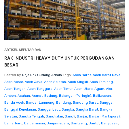
ARTIKEL SEPUTAR RAK
RAK INDUSTRI HEAVY DUTY UNTUK PERGUDANGAN
BESAR
Posted by
Raja Rak Gudang Admin
Tags:
Aceh Barat
,
Aceh Barat Daya
,
Aceh Besar
,
Aceh Jaya
,
Aceh Selatan
,
Aceh Singkil
,
Aceh Tamiang
,
Aceh Tengah
,
Aceh Tenggara
,
Aceh Timur
,
Aceh Utara
,
Agam
,
Alor
,
Ambon
,
Asahan
,
Asmat
,
Badung
,
Balangan (Paringin)
,
Balikpapan
,
Banda Aceh
,
Bandar Lampung
,
Bandung
,
Bandung Barat
,
Banggai
,
Banggai Kepulauan
,
Banggai Laut
,
Bangka
,
Bangka Barat
,
Bangka
Selatan
,
Bangka Tengah
,
Bangkalan
,
Bangli
,
Banjar
,
Banjar (Martapura)
,
Banjarbaru
,
Banjarmasin
,
Banjarnegara
,
Bantaeng
,
Bantul
,
Banyuasin
,