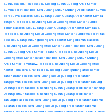
Subulussalam
,
Rak Besi Siku Lubang Susun Gudang Arsip Kantor
Sumba Barat
,
Rak Besi Siku Lubang Susun Gudang Arsip Kantor Sumba
Barat Daya
,
Rak Besi Siku Lubang Susun Gudang Arsip Kantor Sumba
Tengah
,
Rak Besi Siku Lubang Susun Gudang Arsip Kantor Sumba
Timur
,
Rak Besi Siku Lubang Susun Gudang Arsip Kantor Sumbawa
,
Rak Besi Siku Lubang Susun Gudang Arsip Kantor Sumbawa Barat
,
rak
besi siku lubang susun gudang arsip kantor Sungaipenuh
,
Rak Besi
Siku Lubang Susun Gudang Arsip Kantor Supiori
,
Rak Besi Siku Lubang
Susun Gudang Arsip Kantor Tabanan
,
Rak Besi Siku Lubang Susun
Gudang Arsip Kantor Takalar
,
Rak Besi Siku Lubang Susun Gudang
Arsip Kantor Tambrauw
,
Rak Besi Siku Lubang Susun Gudang Arsip
Kantor Tana Toraja
,
rak besi siku lubang susun gudang arsip kantor
Tanah Datar
,
rak besi siku lubang susun gudang arsip kantor
Tanggamus
,
rak besi siku lubang susun gudang arsip kantor Tanjung
Jabung Barat
,
rak besi siku lubang susun gudang arsip kantor Tanjung
Jabung Timur
,
rak besi siku lubang susun gudang arsip kantor
Tanjungbalai
,
rak besi siku lubang susun gudang arsip kantor Tapanuli
Selatan
,
rak besi siku lubang susun gudang arsip kantor Tapanuli
Tengah
,
rak besi siku lubang susun gudang arsip kantor Tapanuli Utara
,