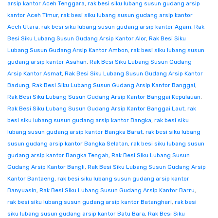
arsip kantor Aceh Tenggara
,
rak besi siku lubang susun gudang arsip
kantor Aceh Timur
,
rak besi siku lubang susun gudang arsip kantor
Aceh Utara
,
rak besi siku lubang susun gudang arsip kantor Agam
,
Rak
Besi Siku Lubang Susun Gudang Arsip Kantor Alor
,
Rak Besi Siku
Lubang Susun Gudang Arsip Kantor Ambon
,
rak besi siku lubang susun
gudang arsip kantor Asahan
,
Rak Besi Siku Lubang Susun Gudang
Arsip Kantor Asmat
,
Rak Besi Siku Lubang Susun Gudang Arsip Kantor
Badung
,
Rak Besi Siku Lubang Susun Gudang Arsip Kantor Banggai
,
Rak Besi Siku Lubang Susun Gudang Arsip Kantor Banggai Kepulauan
,
Rak Besi Siku Lubang Susun Gudang Arsip Kantor Banggai Laut
,
rak
besi siku lubang susun gudang arsip kantor Bangka
,
rak besi siku
lubang susun gudang arsip kantor Bangka Barat
,
rak besi siku lubang
susun gudang arsip kantor Bangka Selatan
,
rak besi siku lubang susun
gudang arsip kantor Bangka Tengah
,
Rak Besi Siku Lubang Susun
Gudang Arsip Kantor Bangli
,
Rak Besi Siku Lubang Susun Gudang Arsip
Kantor Bantaeng
,
rak besi siku lubang susun gudang arsip kantor
Banyuasin
,
Rak Besi Siku Lubang Susun Gudang Arsip Kantor Barru
,
rak besi siku lubang susun gudang arsip kantor Batanghari
,
rak besi
siku lubang susun gudang arsip kantor Batu Bara
,
Rak Besi Siku