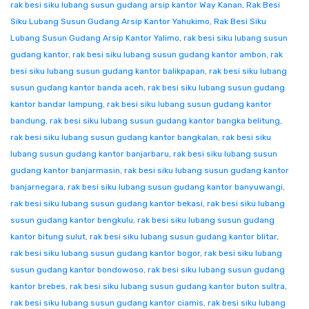
rak besi siku lubang susun gudang arsip kantor Way Kanan
,
Rak Besi
Siku Lubang Susun Gudang Arsip Kantor Yahukimo
,
Rak Besi Siku
Lubang Susun Gudang Arsip Kantor Yalimo
,
rak besi siku lubang susun
gudang kantor
,
rak besi siku lubang susun gudang kantor ambon
,
rak
besi siku lubang susun gudang kantor balikpapan
,
rak besi siku lubang
susun gudang kantor banda aceh
,
rak besi siku lubang susun gudang
kantor bandar lampung
,
rak besi siku lubang susun gudang kantor
bandung
,
rak besi siku lubang susun gudang kantor bangka belitung
,
rak besi siku lubang susun gudang kantor bangkalan
,
rak besi siku
lubang susun gudang kantor banjarbaru
,
rak besi siku lubang susun
gudang kantor banjarmasin
,
rak besi siku lubang susun gudang kantor
banjarnegara
,
rak besi siku lubang susun gudang kantor banyuwangi
,
rak besi siku lubang susun gudang kantor bekasi
,
rak besi siku lubang
susun gudang kantor bengkulu
,
rak besi siku lubang susun gudang
kantor bitung sulut
,
rak besi siku lubang susun gudang kantor blitar
,
rak besi siku lubang susun gudang kantor bogor
,
rak besi siku lubang
susun gudang kantor bondowoso
,
rak besi siku lubang susun gudang
kantor brebes
,
rak besi siku lubang susun gudang kantor buton sultra
,
rak besi siku lubang susun gudang kantor ciamis
,
rak besi siku lubang