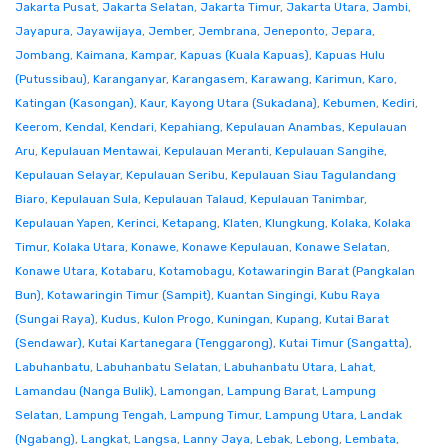
Jakarta Pusat
,
Jakarta Selatan
,
Jakarta Timur
,
Jakarta Utara
,
Jambi
,
Jayapura
,
Jayawijaya
,
Jember
,
Jembrana
,
Jeneponto
,
Jepara
,
Jombang
,
Kaimana
,
Kampar
,
Kapuas (Kuala Kapuas)
,
Kapuas Hulu
(Putussibau)
,
Karanganyar
,
Karangasem
,
Karawang
,
Karimun
,
Karo
,
Katingan (Kasongan)
,
Kaur
,
Kayong Utara (Sukadana)
,
Kebumen
,
Kediri
,
Keerom
,
Kendal
,
Kendari
,
Kepahiang
,
Kepulauan Anambas
,
Kepulauan
Aru
,
Kepulauan Mentawai
,
Kepulauan Meranti
,
Kepulauan Sangihe
,
Kepulauan Selayar
,
Kepulauan Seribu
,
Kepulauan Siau Tagulandang
Biaro
,
Kepulauan Sula
,
Kepulauan Talaud
,
Kepulauan Tanimbar
,
Kepulauan Yapen
,
Kerinci
,
Ketapang
,
Klaten
,
Klungkung
,
Kolaka
,
Kolaka
Timur
,
Kolaka Utara
,
Konawe
,
Konawe Kepulauan
,
Konawe Selatan
,
Konawe Utara
,
Kotabaru
,
Kotamobagu
,
Kotawaringin Barat (Pangkalan
Bun)
,
Kotawaringin Timur (Sampit)
,
Kuantan Singingi
,
Kubu Raya
(Sungai Raya)
,
Kudus
,
Kulon Progo
,
Kuningan
,
Kupang
,
Kutai Barat
(Sendawar)
,
Kutai Kartanegara (Tenggarong)
,
Kutai Timur (Sangatta)
,
Labuhanbatu
,
Labuhanbatu Selatan
,
Labuhanbatu Utara
,
Lahat
,
Lamandau (Nanga Bulik)
,
Lamongan
,
Lampung Barat
,
Lampung
Selatan
,
Lampung Tengah
,
Lampung Timur
,
Lampung Utara
,
Landak
(Ngabang)
,
Langkat
,
Langsa
,
Lanny Jaya
,
Lebak
,
Lebong
,
Lembata
,