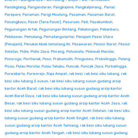
Pandeglang
,
Pangandaran
,
Pangkajene
,
Pangkalpinang.
,
Paniai
,
Parepare
,
Pariaman
,
Parigi Moutong
,
Pasaman
,
Pasaman Barat
,
Pasangkayu
,
Paser (Tana Paser)
,
Pasuruan
,
Pati
,
Payakumbuh
,
Pegunungan Arfak
,
Pegunungan Bintang
,
Pekalongan
,
Pekanbaru
,
Pelalawan
,
Pemalang
,
Pematangsiantar
,
Penajam Paser Utara
(Penajam)
,
Penukal Abab lematang Ilir
,
Pesawaran
,
Pesisir Barat
,
Pesisir
Selatan
,
Pidie
,
Pidie Jaya
,
Pinrang
,
Pohuwato
,
Polewali Mandar
,
Ponorogo
,
Pontianak
,
Poso
,
Prabumulih
,
Pringsewu
,
Probolinggo
,
Pulang
Pisau
,
Pulau Morotai
,
Pulau Taliabu
,
Puncak
,
Puncak Jaya
,
Purbalingga
,
Purwakarta
,
Purworejo
,
Raja Ampat
,
rak besi
,
rak besi siku lubang
,
rak
besi siku lubang 5 susun
,
rak besi siku lubang susun gudang arsip
kantor Aceh Barat
,
rak besi siku lubang susun gudang arsip kantor
Aceh Barat Daya
,
rak besi siku lubang susun gudang arsip kantor Aceh
Besar
,
rak besi siku lubang susun gudang arsip kantor Aceh Jaya
,
rak
besi siku lubang susun gudang arsip kantor Aceh Selatan
,
rak besi siku
lubang susun gudang arsip kantor Aceh Singkil
,
rak besi siku lubang
susun gudang arsip kantor Aceh Tamiang
,
rak besi siku lubang susun
gudang arsip kantor Aceh Tengah
,
rak besi siku lubang susun gudang