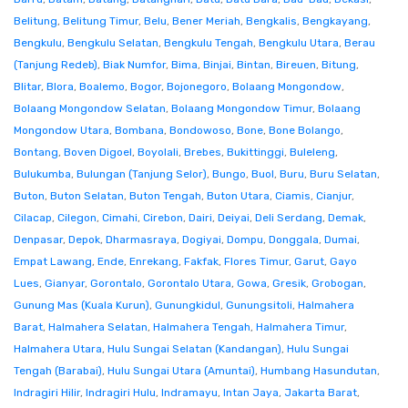
Belitung
,
Belitung Timur
,
Belu
,
Bener Meriah
,
Bengkalis
,
Bengkayang
,
Bengkulu
,
Bengkulu Selatan
,
Bengkulu Tengah
,
Bengkulu Utara
,
Berau
(Tanjung Redeb)
,
Biak Numfor
,
Bima
,
Binjai
,
Bintan
,
Bireuen
,
Bitung
,
Blitar
,
Blora
,
Boalemo
,
Bogor
,
Bojonegoro
,
Bolaang Mongondow
,
Bolaang Mongondow Selatan
,
Bolaang Mongondow Timur
,
Bolaang
Mongondow Utara
,
Bombana
,
Bondowoso
,
Bone
,
Bone Bolango
,
Bontang
,
Boven Digoel
,
Boyolali
,
Brebes
,
Bukittinggi
,
Buleleng
,
Bulukumba
,
Bulungan (Tanjung Selor)
,
Bungo
,
Buol
,
Buru
,
Buru Selatan
,
Buton
,
Buton Selatan
,
Buton Tengah
,
Buton Utara
,
Ciamis
,
Cianjur
,
Cilacap
,
Cilegon
,
Cimahi
,
Cirebon
,
Dairi
,
Deiyai
,
Deli Serdang
,
Demak
,
Denpasar
,
Depok
,
Dharmasraya
,
Dogiyai
,
Dompu
,
Donggala
,
Dumai
,
Empat Lawang
,
Ende
,
Enrekang
,
Fakfak
,
Flores Timur
,
Garut
,
Gayo
Lues
,
Gianyar
,
Gorontalo
,
Gorontalo Utara
,
Gowa
,
Gresik
,
Grobogan
,
Gunung Mas (Kuala Kurun)
,
Gunungkidul
,
Gunungsitoli
,
Halmahera
Barat
,
Halmahera Selatan
,
Halmahera Tengah
,
Halmahera Timur
,
Halmahera Utara
,
Hulu Sungai Selatan (Kandangan)
,
Hulu Sungai
Tengah (Barabai)
,
Hulu Sungai Utara (Amuntai)
,
Humbang Hasundutan
,
Indragiri Hilir
,
Indragiri Hulu
,
Indramayu
,
Intan Jaya
,
Jakarta Barat
,