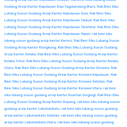
Gudang Arsip Kantor Kepulauan Siau Tagulandang Biaro
,
Rak Besi Siku
Lubang Susun Gudang Arsip Kantor Kepulauan Sula
,
Rak Besi Siku
Lubang Susun Gudang Arsip Kantor Kepulauan Talaud
,
Rak Besi Siku
Lubang Susun Gudang Arsip Kantor Kepulauan Tanimbar
,
Rak Besi Siku
Lubang Susun Gudang Arsip Kantor Kepulauan Yapen
,
rak besi siku
lubang susun gudang arsip kantor Kerinci
,
Rak Besi Siku Lubang Susun
Gudang Arsip Kantor Klungkung
,
Rak Besi Siku Lubang Susun Gudang
Arsip Kantor Kolaka
,
Rak Besi Siku Lubang Susun Gudang Arsip Kantor
Kolaka Timur
,
Rak Besi Siku Lubang Susun Gudang Arsip Kantor Kolaka
Utara
,
Rak Besi Siku Lubang Susun Gudang Arsip Kantor Konawe
,
Rak
Besi Siku Lubang Susun Gudang Arsip Kantor Konawe Kepulauan
,
Rak
Besi Siku Lubang Susun Gudang Arsip Kantor Konawe Selatan
,
Rak
Besi Siku Lubang Susun Gudang Arsip Kantor Konawe Utara
,
rak besi
siku lubang susun gudang arsip kantor Kuantan Singingi
,
Rak Besi Siku
Lubang Susun Gudang Arsip Kantor Kupang
,
rak besi siku lubang susun
gudang arsip kantor Labuhanbatu
,
rak besi siku lubang susun gudang
arsip kantor Labuhanbatu Selatan
,
rak besi siku lubang susun gudang
arsip kantor Labuhanbatu Utara
,
rak besi siku lubang susun gudang