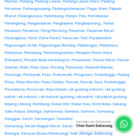
Pacitan
,
Padang
,
Padang Lawas
,
Padang Lawas Utara
,
Padang
Pariaman
,
Padangpanjang
,
Padangsidempuan
,
Pagar Alam
,
Pakpak
Bharat
,
Palangkaraya
,
Palembang
,
Palopo
,
Palu
,
Pamekasan
,
Pandeglang
,
Pangandaran
,
Pangkajene
,
Pangkalpinang.
,
Paniai
,
Parepare
,
Pariaman
,
Parigi Moutong
,
Pasaman
,
Pasaman Barat
,
Pasangkayu
,
Paser (Tana Paser)
,
Pasuruan
,
Pati
,
Payakumbuh
,
Pegunungan Arfak
,
Pegunungan Bintang
,
Pekalongan
,
Pekanbaru
,
Pelalawan
,
Pemalang
,
Pematangsiantar
,
Penajam Paser Utara
(Penajam)
,
Penukal Abab lematang Ilir
,
Pesawaran
,
Pesisir Barat
,
Pesisir
Selatan
,
Pidie
,
Pidie Jaya
,
Pinrang
,
Pohuwato
,
Polewali Mandar
,
Ponorogo
,
Pontianak
,
Poso
,
Prabumulih
,
Pringsewu
,
Probolinggo
,
Pulang
Pisau
,
Pulau Morotai
,
Pulau Taliabu
,
Puncak
,
Puncak Jaya
,
Purbalingga
,
Purwakarta
,
Purworejo
,
Raja Ampat
,
rak gudang industri
,
rak gudang
pabrik
,
rak industri
,
rak industri gudang
,
rak pabrik
,
rak pabrik gudang
,
Rejang Lebong
,
Rembang
,
Rokan Hilir
,
Rokan Hulu
,
Rote Ndao
,
Sabang
,
Sabu Raijua
,
Salatiga
,
Samarinda
,
Sambas
,
Samosir
,
Sampang
,
Sanggau
,
Sarmi
,
Sarolangun
,
Sawahlunto
,
Sekadau
,
Seluma
,
Konsultasi dan Pemesanan
Chat Kami Sekarang
Semarang
,
Seram Bagian Barat
,
Seram Bagian Timur
,
Serang
,
Serdang
Bedagai
,
Seruyan (Kuala Pembuang)
,
Siak
,
Sibolga
,
Sidenreng