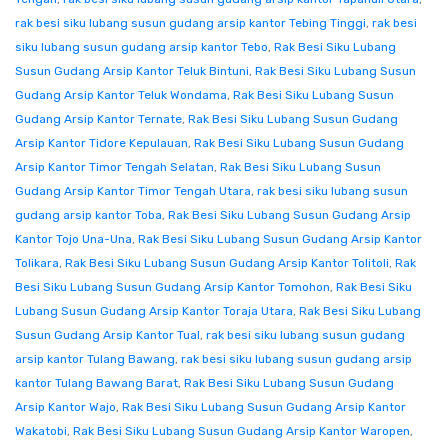
rak besi siku lubang susun gudang arsip kantor Tebing Tinggi
,
rak besi
siku lubang susun gudang arsip kantor Tebo
,
Rak Besi Siku Lubang
Susun Gudang Arsip Kantor Teluk Bintuni
,
Rak Besi Siku Lubang Susun
Gudang Arsip Kantor Teluk Wondama
,
Rak Besi Siku Lubang Susun
Gudang Arsip Kantor Ternate
,
Rak Besi Siku Lubang Susun Gudang
Arsip Kantor Tidore Kepulauan
,
Rak Besi Siku Lubang Susun Gudang
Arsip Kantor Timor Tengah Selatan
,
Rak Besi Siku Lubang Susun
Gudang Arsip Kantor Timor Tengah Utara
,
rak besi siku lubang susun
gudang arsip kantor Toba
,
Rak Besi Siku Lubang Susun Gudang Arsip
Kantor Tojo Una-Una
,
Rak Besi Siku Lubang Susun Gudang Arsip Kantor
Tolikara
,
Rak Besi Siku Lubang Susun Gudang Arsip Kantor Tolitoli
,
Rak
Besi Siku Lubang Susun Gudang Arsip Kantor Tomohon
,
Rak Besi Siku
Lubang Susun Gudang Arsip Kantor Toraja Utara
,
Rak Besi Siku Lubang
Susun Gudang Arsip Kantor Tual
,
rak besi siku lubang susun gudang
arsip kantor Tulang Bawang
,
rak besi siku lubang susun gudang arsip
kantor Tulang Bawang Barat
,
Rak Besi Siku Lubang Susun Gudang
Arsip Kantor Wajo
,
Rak Besi Siku Lubang Susun Gudang Arsip Kantor
Wakatobi
,
Rak Besi Siku Lubang Susun Gudang Arsip Kantor Waropen
,