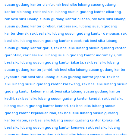
susun gudang kantor cianjur
,
rak besi siku lubang susun gudang
kantor cibinong
,
rak besi siku lubang susun gudang kantor cikarang
,
rak besi siku lubang susun gudang kantor cilacap
,
rak besi siku lubang
susun gudang kantor cirebon
,
rak besi siku lubang susun gudang
kantor demak
,
rak besi siku lubang susun gudang kantor denpasar
,
rak
besi siku lubang susun gudang kantor depok
,
rak besi siku lubang
susun gudang kantor garut
,
rak besi siku lubang susun gudang kantor
gorontalo
,
rak besi siku lubang susun gudang kantor indramayu
,
rak
besi siku lubang susun gudang kantor jakarta
,
rak besi siku lubang
susun gudang kantor jambi
,
rak besi siku lubang susun gudang kantor
jayapura
,
rak besi siku lubang susun gudang kantor jepara
,
rak besi
siku lubang susun gudang kantor karawang
,
rak besi siku lubang susun
gudang kantor kebumen
,
rak besi siku lubang susun gudang kantor
kediri
,
rak besi siku lubang susun gudang kantor kendal
,
rak besi siku
lubang susun gudang kantor kendari
,
rak besi siku lubang susun
gudang kantor kepulauan riau
,
rak besi siku lubang susun gudang
kantor klaten
,
rak besi siku lubang susun gudang kantor kolaka
,
rak
besi siku lubang susun gudang kantor konawe
,
rak besi siku lubang
susun gudang kantor kudus
,
rak besi siku lubang susun gudang kantor