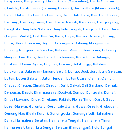
Banyumas
,
Banyuwangi
,
Barito Kuala (Marabahan)
,
Barito Selatan
(Buntok)
,
Barito Timur (Tamiang Layang)
,
Barito Utara (Muara Teweh)
,
Barru
,
Batam
,
Batang
,
Batanghari
,
Batu
,
Batu Bara
,
Bau-Bau
,
Bekasi
,
Belitung
,
Belitung Timur
,
Belu
,
Bener Meriah
,
Bengkalis
,
Bengkayang
,
Bengkulu
,
Bengkulu Selatan
,
Bengkulu Tengah
,
Bengkulu Utara
,
Berau
(Tanjung Redeb)
,
Biak Numfor
,
Bima
,
Binjai
,
Bintan
,
Bireuen
,
Bitung
,
Blitar
,
Blora
,
Boalemo
,
Bogor
,
Bojonegoro
,
Bolaang Mongondow
,
Bolaang Mongondow Selatan
,
Bolaang Mongondow Timur
,
Bolaang
Mongondow Utara
,
Bombana
,
Bondowoso
,
Bone
,
Bone Bolango
,
Bontang
,
Boven Digoel
,
Boyolali
,
Brebes
,
Bukittinggi
,
Buleleng
,
Bulukumba
,
Bulungan (Tanjung Selor)
,
Bungo
,
Buol
,
Buru
,
Buru Selatan
,
Buton
,
Buton Selatan
,
Buton Tengah
,
Buton Utara
,
Ciamis
,
Cianjur
,
Cilacap
,
Cilegon
,
Cimahi
,
Cirebon
,
Dairi
,
Deiyai
,
Deli Serdang
,
Demak
,
Denpasar
,
Depok
,
Dharmasraya
,
Dogiyai
,
Dompu
,
Donggala
,
Dumai
,
Empat Lawang
,
Ende
,
Enrekang
,
Fakfak
,
Flores Timur
,
Garut
,
Gayo
Lues
,
Gianyar
,
Gorontalo
,
Gorontalo Utara
,
Gowa
,
Gresik
,
Grobogan
,
Gunung Mas (Kuala Kurun)
,
Gunungkidul
,
Gunungsitoli
,
Halmahera
Barat
,
Halmahera Selatan
,
Halmahera Tengah
,
Halmahera Timur
,
Halmahera Utara
,
Hulu Sungai Selatan (Kandangan)
,
Hulu Sungai