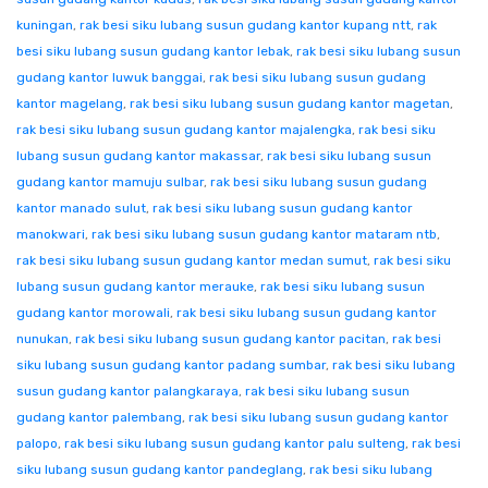
kuningan
,
rak besi siku lubang susun gudang kantor kupang ntt
,
rak
besi siku lubang susun gudang kantor lebak
,
rak besi siku lubang susun
gudang kantor luwuk banggai
,
rak besi siku lubang susun gudang
kantor magelang
,
rak besi siku lubang susun gudang kantor magetan
,
rak besi siku lubang susun gudang kantor majalengka
,
rak besi siku
lubang susun gudang kantor makassar
,
rak besi siku lubang susun
gudang kantor mamuju sulbar
,
rak besi siku lubang susun gudang
kantor manado sulut
,
rak besi siku lubang susun gudang kantor
manokwari
,
rak besi siku lubang susun gudang kantor mataram ntb
,
rak besi siku lubang susun gudang kantor medan sumut
,
rak besi siku
lubang susun gudang kantor merauke
,
rak besi siku lubang susun
gudang kantor morowali
,
rak besi siku lubang susun gudang kantor
nunukan
,
rak besi siku lubang susun gudang kantor pacitan
,
rak besi
siku lubang susun gudang kantor padang sumbar
,
rak besi siku lubang
susun gudang kantor palangkaraya
,
rak besi siku lubang susun
gudang kantor palembang
,
rak besi siku lubang susun gudang kantor
palopo
,
rak besi siku lubang susun gudang kantor palu sulteng
,
rak besi
siku lubang susun gudang kantor pandeglang
,
rak besi siku lubang