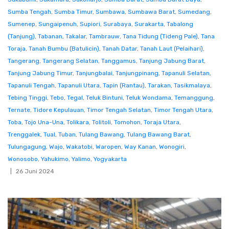
Sumba Tengah
,
Sumba Timur
,
Sumbawa
,
Sumbawa Barat
,
Sumedang
,
Sumenep
,
Sungaipenuh
,
Supiori
,
Surabaya
,
Surakarta
,
Tabalong
(Tanjung)
,
Tabanan
,
Takalar
,
Tambrauw
,
Tana Tidung (Tideng Pale)
,
Tana
Toraja
,
Tanah Bumbu (Batulicin)
,
Tanah Datar
,
Tanah Laut (Pelaihari)
,
Tangerang
,
Tangerang Selatan
,
Tanggamus
,
Tanjung Jabung Barat
,
Tanjung Jabung Timur
,
Tanjungbalai
,
Tanjungpinang
,
Tapanuli Selatan
,
Tapanuli Tengah
,
Tapanuli Utara
,
Tapin (Rantau)
,
Tarakan
,
Tasikmalaya
,
Tebing Tinggi
,
Tebo
,
Tegal
,
Teluk Bintuni
,
Teluk Wondama
,
Temanggung
,
Ternate
,
Tidore Kepulauan
,
Timor Tengah Selatan
,
Timor Tengah Utara
,
Toba
,
Tojo Una-Una
,
Tolikara
,
Tolitoli
,
Tomohon
,
Toraja Utara
,
Trenggalek
,
Tual
,
Tuban
,
Tulang Bawang
,
Tulang Bawang Barat
,
Tulungagung
,
Wajo
,
Wakatobi
,
Waropen
,
Way Kanan
,
Wonogiri
,
Wonosobo
,
Yahukimo
,
Yalimo
,
Yogyakarta
26 Juni 2024