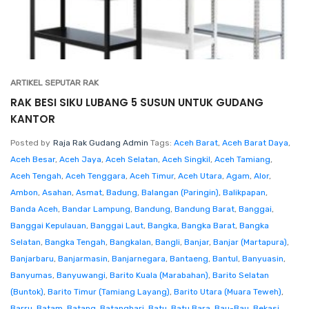
ARTIKEL SEPUTAR RAK
RAK BESI SIKU LUBANG 5 SUSUN UNTUK GUDANG
KANTOR
Posted by
Raja Rak Gudang Admin
Tags:
Aceh Barat
,
Aceh Barat Daya
,
Aceh Besar
,
Aceh Jaya
,
Aceh Selatan
,
Aceh Singkil
,
Aceh Tamiang
,
Aceh Tengah
,
Aceh Tenggara
,
Aceh Timur
,
Aceh Utara
,
Agam
,
Alor
,
Ambon
,
Asahan
,
Asmat
,
Badung
,
Balangan (Paringin)
,
Balikpapan
,
Banda Aceh
,
Bandar Lampung
,
Bandung
,
Bandung Barat
,
Banggai
,
Banggai Kepulauan
,
Banggai Laut
,
Bangka
,
Bangka Barat
,
Bangka
Selatan
,
Bangka Tengah
,
Bangkalan
,
Bangli
,
Banjar
,
Banjar (Martapura)
,
Banjarbaru
,
Banjarmasin
,
Banjarnegara
,
Bantaeng
,
Bantul
,
Banyuasin
,
Banyumas
,
Banyuwangi
,
Barito Kuala (Marabahan)
,
Barito Selatan
(Buntok)
,
Barito Timur (Tamiang Layang)
,
Barito Utara (Muara Teweh)
,
Barru
,
Batam
,
Batang
,
Batanghari
,
Batu
,
Batu Bara
,
Bau-Bau
,
Bekasi
,