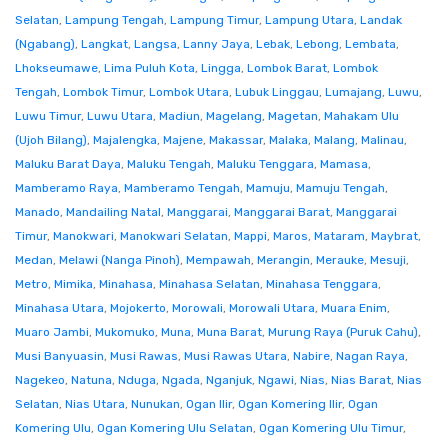
Selatan
,
Lampung Tengah
,
Lampung Timur
,
Lampung Utara
,
Landak
(Ngabang)
,
Langkat
,
Langsa
,
Lanny Jaya
,
Lebak
,
Lebong
,
Lembata
,
Lhokseumawe
,
Lima Puluh Kota
,
Lingga
,
Lombok Barat
,
Lombok
Tengah
,
Lombok Timur
,
Lombok Utara
,
Lubuk Linggau
,
Lumajang
,
Luwu
,
Luwu Timur
,
Luwu Utara
,
Madiun
,
Magelang
,
Magetan
,
Mahakam Ulu
(Ujoh Bilang)
,
Majalengka
,
Majene
,
Makassar
,
Malaka
,
Malang
,
Malinau
,
Maluku Barat Daya
,
Maluku Tengah
,
Maluku Tenggara
,
Mamasa
,
Mamberamo Raya
,
Mamberamo Tengah
,
Mamuju
,
Mamuju Tengah
,
Manado
,
Mandailing Natal
,
Manggarai
,
Manggarai Barat
,
Manggarai
Timur
,
Manokwari
,
Manokwari Selatan
,
Mappi
,
Maros
,
Mataram
,
Maybrat
,
Medan
,
Melawi (Nanga Pinoh)
,
Mempawah
,
Merangin
,
Merauke
,
Mesuji
,
Metro
,
Mimika
,
Minahasa
,
Minahasa Selatan
,
Minahasa Tenggara
,
Minahasa Utara
,
Mojokerto
,
Morowali
,
Morowali Utara
,
Muara Enim
,
Muaro Jambi
,
Mukomuko
,
Muna
,
Muna Barat
,
Murung Raya (Puruk Cahu)
,
Musi Banyuasin
,
Musi Rawas
,
Musi Rawas Utara
,
Nabire
,
Nagan Raya
,
Nagekeo
,
Natuna
,
Nduga
,
Ngada
,
Nganjuk
,
Ngawi
,
Nias
,
Nias Barat
,
Nias
Selatan
,
Nias Utara
,
Nunukan
,
Ogan Ilir
,
Ogan Komering Ilir
,
Ogan
Komering Ulu
,
Ogan Komering Ulu Selatan
,
Ogan Komering Ulu Timur
,