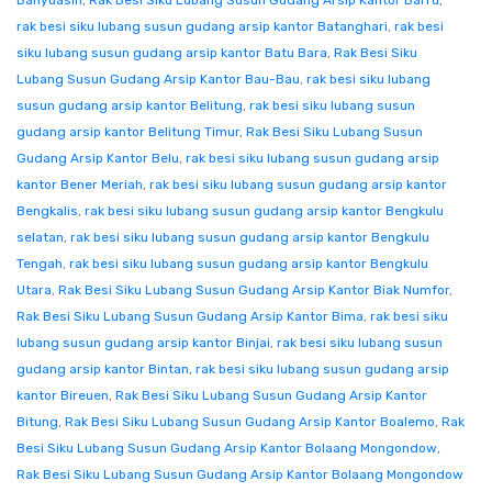
Banyuasin
,
Rak Besi Siku Lubang Susun Gudang Arsip Kantor Barru
,
rak besi siku lubang susun gudang arsip kantor Batanghari
,
rak besi
siku lubang susun gudang arsip kantor Batu Bara
,
Rak Besi Siku
Lubang Susun Gudang Arsip Kantor Bau-Bau
,
rak besi siku lubang
susun gudang arsip kantor Belitung
,
rak besi siku lubang susun
gudang arsip kantor Belitung Timur
,
Rak Besi Siku Lubang Susun
Gudang Arsip Kantor Belu
,
rak besi siku lubang susun gudang arsip
kantor Bener Meriah
,
rak besi siku lubang susun gudang arsip kantor
Bengkalis
,
rak besi siku lubang susun gudang arsip kantor Bengkulu
selatan
,
rak besi siku lubang susun gudang arsip kantor Bengkulu
Tengah
,
rak besi siku lubang susun gudang arsip kantor Bengkulu
Utara
,
Rak Besi Siku Lubang Susun Gudang Arsip Kantor Biak Numfor
,
Rak Besi Siku Lubang Susun Gudang Arsip Kantor Bima
,
rak besi siku
lubang susun gudang arsip kantor Binjai
,
rak besi siku lubang susun
gudang arsip kantor Bintan
,
rak besi siku lubang susun gudang arsip
kantor Bireuen
,
Rak Besi Siku Lubang Susun Gudang Arsip Kantor
Bitung
,
Rak Besi Siku Lubang Susun Gudang Arsip Kantor Boalemo
,
Rak
Besi Siku Lubang Susun Gudang Arsip Kantor Bolaang Mongondow
,
Rak Besi Siku Lubang Susun Gudang Arsip Kantor Bolaang Mongondow