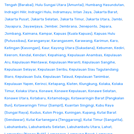
Tengah (Barabai)
,
Hulu Sungai Utara (Amuntai)
,
Humbang Hasundutan
,
Indragiri Hilir
,
Indragiri Hulu
,
Indramayu
,
Intan Jaya
,
Jakarta Barat
,
Jakarta Pusat
,
Jakarta Selatan
,
Jakarta Timur
,
Jakarta Utara
,
Jambi
,
Jayapura
,
Jayawijaya
,
Jember
,
Jembrana
,
Jeneponto
,
Jepara
,
Jombang
,
Kaimana
,
Kampar
,
Kapuas (Kuala Kapuas)
,
Kapuas Hulu
(Putussibau)
,
Karanganyar
,
Karangasem
,
Karawang
,
Karimun
,
Karo
,
Katingan (Kasongan)
,
Kaur
,
Kayong Utara (Sukadana)
,
Kebumen
,
Kediri
,
Keerom
,
Kendal
,
Kendari
,
Kepahiang
,
Kepulauan Anambas
,
Kepulauan
Aru
,
Kepulauan Mentawai
,
Kepulauan Meranti
,
Kepulauan Sangihe
,
Kepulauan Selayar
,
Kepulauan Seribu
,
Kepulauan Siau Tagulandang
Biaro
,
Kepulauan Sula
,
Kepulauan Talaud
,
Kepulauan Tanimbar
,
Kepulauan Yapen
,
Kerinci
,
Ketapang
,
Klaten
,
Klungkung
,
Kolaka
,
Kolaka
Timur
,
Kolaka Utara
,
Konawe
,
Konawe Kepulauan
,
Konawe Selatan
,
Konawe Utara
,
Kotabaru
,
Kotamobagu
,
Kotawaringin Barat (Pangkalan
Bun)
,
Kotawaringin Timur (Sampit)
,
Kuantan Singingi
,
Kubu Raya
(Sungai Raya)
,
Kudus
,
Kulon Progo
,
Kuningan
,
Kupang
,
Kutai Barat
(Sendawar)
,
Kutai Kartanegara (Tenggarong)
,
Kutai Timur (Sangatta)
,
Labuhanbatu
,
Labuhanbatu Selatan
,
Labuhanbatu Utara
,
Lahat
,