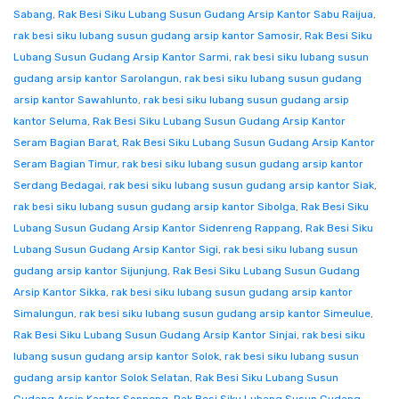
Sabang
,
Rak Besi Siku Lubang Susun Gudang Arsip Kantor Sabu Raijua
,
rak besi siku lubang susun gudang arsip kantor Samosir
,
Rak Besi Siku
Lubang Susun Gudang Arsip Kantor Sarmi
,
rak besi siku lubang susun
gudang arsip kantor Sarolangun
,
rak besi siku lubang susun gudang
arsip kantor Sawahlunto
,
rak besi siku lubang susun gudang arsip
kantor Seluma
,
Rak Besi Siku Lubang Susun Gudang Arsip Kantor
Seram Bagian Barat
,
Rak Besi Siku Lubang Susun Gudang Arsip Kantor
Seram Bagian Timur
,
rak besi siku lubang susun gudang arsip kantor
Serdang Bedagai
,
rak besi siku lubang susun gudang arsip kantor Siak
,
rak besi siku lubang susun gudang arsip kantor Sibolga
,
Rak Besi Siku
Lubang Susun Gudang Arsip Kantor Sidenreng Rappang
,
Rak Besi Siku
Lubang Susun Gudang Arsip Kantor Sigi
,
rak besi siku lubang susun
gudang arsip kantor Sijunjung
,
Rak Besi Siku Lubang Susun Gudang
Arsip Kantor Sikka
,
rak besi siku lubang susun gudang arsip kantor
Simalungun
,
rak besi siku lubang susun gudang arsip kantor Simeulue
,
Rak Besi Siku Lubang Susun Gudang Arsip Kantor Sinjai
,
rak besi siku
lubang susun gudang arsip kantor Solok
,
rak besi siku lubang susun
gudang arsip kantor Solok Selatan
,
Rak Besi Siku Lubang Susun