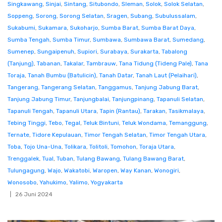
Singkawang
,
Sinjai
,
Sintang
,
Situbondo
,
Sleman
,
Solok
,
Solok Selatan
,
Soppeng
,
Sorong
,
Sorong Selatan
,
Sragen
,
Subang
,
Subulussalam
,
Sukabumi
,
Sukamara
,
Sukoharjo
,
Sumba Barat
,
Sumba Barat Daya
,
Sumba Tengah
,
Sumba Timur
,
Sumbawa
,
Sumbawa Barat
,
Sumedang
,
Sumenep
,
Sungaipenuh
,
Supiori
,
Surabaya
,
Surakarta
,
Tabalong
(Tanjung)
,
Tabanan
,
Takalar
,
Tambrauw
,
Tana Tidung (Tideng Pale)
,
Tana
Toraja
,
Tanah Bumbu (Batulicin)
,
Tanah Datar
,
Tanah Laut (Pelaihari)
,
Tangerang
,
Tangerang Selatan
,
Tanggamus
,
Tanjung Jabung Barat
,
Tanjung Jabung Timur
,
Tanjungbalai
,
Tanjungpinang
,
Tapanuli Selatan
,
Tapanuli Tengah
,
Tapanuli Utara
,
Tapin (Rantau)
,
Tarakan
,
Tasikmalaya
,
Tebing Tinggi
,
Tebo
,
Tegal
,
Teluk Bintuni
,
Teluk Wondama
,
Temanggung
,
Ternate
,
Tidore Kepulauan
,
Timor Tengah Selatan
,
Timor Tengah Utara
,
Toba
,
Tojo Una-Una
,
Tolikara
,
Tolitoli
,
Tomohon
,
Toraja Utara
,
Trenggalek
,
Tual
,
Tuban
,
Tulang Bawang
,
Tulang Bawang Barat
,
Tulungagung
,
Wajo
,
Wakatobi
,
Waropen
,
Way Kanan
,
Wonogiri
,
Wonosobo
,
Yahukimo
,
Yalimo
,
Yogyakarta
26 Juni 2024