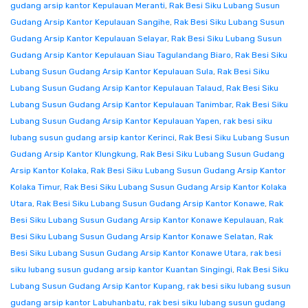
gudang arsip kantor Kepulauan Meranti
,
Rak Besi Siku Lubang Susun
Gudang Arsip Kantor Kepulauan Sangihe
,
Rak Besi Siku Lubang Susun
Gudang Arsip Kantor Kepulauan Selayar
,
Rak Besi Siku Lubang Susun
Gudang Arsip Kantor Kepulauan Siau Tagulandang Biaro
,
Rak Besi Siku
Lubang Susun Gudang Arsip Kantor Kepulauan Sula
,
Rak Besi Siku
Lubang Susun Gudang Arsip Kantor Kepulauan Talaud
,
Rak Besi Siku
Lubang Susun Gudang Arsip Kantor Kepulauan Tanimbar
,
Rak Besi Siku
Lubang Susun Gudang Arsip Kantor Kepulauan Yapen
,
rak besi siku
lubang susun gudang arsip kantor Kerinci
,
Rak Besi Siku Lubang Susun
Gudang Arsip Kantor Klungkung
,
Rak Besi Siku Lubang Susun Gudang
Arsip Kantor Kolaka
,
Rak Besi Siku Lubang Susun Gudang Arsip Kantor
Kolaka Timur
,
Rak Besi Siku Lubang Susun Gudang Arsip Kantor Kolaka
Utara
,
Rak Besi Siku Lubang Susun Gudang Arsip Kantor Konawe
,
Rak
Besi Siku Lubang Susun Gudang Arsip Kantor Konawe Kepulauan
,
Rak
Besi Siku Lubang Susun Gudang Arsip Kantor Konawe Selatan
,
Rak
Besi Siku Lubang Susun Gudang Arsip Kantor Konawe Utara
,
rak besi
siku lubang susun gudang arsip kantor Kuantan Singingi
,
Rak Besi Siku
Lubang Susun Gudang Arsip Kantor Kupang
,
rak besi siku lubang susun
gudang arsip kantor Labuhanbatu
,
rak besi siku lubang susun gudang