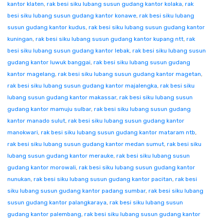
kantor klaten
,
rak besi siku lubang susun gudang kantor kolaka
,
rak
besi siku lubang susun gudang kantor konawe
,
rak besi siku lubang
susun gudang kantor kudus
,
rak besi siku lubang susun gudang kantor
kuningan
,
rak besi siku lubang susun gudang kantor kupang ntt
,
rak
besi siku lubang susun gudang kantor lebak
,
rak besi siku lubang susun
gudang kantor luwuk banggai
,
rak besi siku lubang susun gudang
kantor magelang
,
rak besi siku lubang susun gudang kantor magetan
,
rak besi siku lubang susun gudang kantor majalengka
,
rak besi siku
lubang susun gudang kantor makassar
,
rak besi siku lubang susun
gudang kantor mamuju sulbar
,
rak besi siku lubang susun gudang
kantor manado sulut
,
rak besi siku lubang susun gudang kantor
manokwari
,
rak besi siku lubang susun gudang kantor mataram ntb
,
rak besi siku lubang susun gudang kantor medan sumut
,
rak besi siku
lubang susun gudang kantor merauke
,
rak besi siku lubang susun
gudang kantor morowali
,
rak besi siku lubang susun gudang kantor
nunukan
,
rak besi siku lubang susun gudang kantor pacitan
,
rak besi
siku lubang susun gudang kantor padang sumbar
,
rak besi siku lubang
susun gudang kantor palangkaraya
,
rak besi siku lubang susun
gudang kantor palembang
,
rak besi siku lubang susun gudang kantor