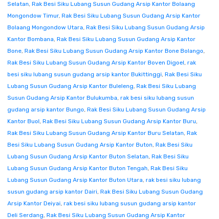
Selatan
,
Rak Besi Siku Lubang Susun Gudang Arsip Kantor Bolaang
Mongondow Timur
,
Rak Besi Siku Lubang Susun Gudang Arsip Kantor
Bolaang Mongondow Utara
,
Rak Besi Siku Lubang Susun Gudang Arsip
Kantor Bombana
,
Rak Besi Siku Lubang Susun Gudang Arsip Kantor
Bone
,
Rak Besi Siku Lubang Susun Gudang Arsip Kantor Bone Bolango
,
Rak Besi Siku Lubang Susun Gudang Arsip Kantor Boven Digoel
,
rak
besi siku lubang susun gudang arsip kantor Bukittinggi
,
Rak Besi Siku
Lubang Susun Gudang Arsip Kantor Buleleng
,
Rak Besi Siku Lubang
Susun Gudang Arsip Kantor Bulukumba
,
rak besi siku lubang susun
gudang arsip kantor Bungo
,
Rak Besi Siku Lubang Susun Gudang Arsip
Kantor Buol
,
Rak Besi Siku Lubang Susun Gudang Arsip Kantor Buru
,
Rak Besi Siku Lubang Susun Gudang Arsip Kantor Buru Selatan
,
Rak
Besi Siku Lubang Susun Gudang Arsip Kantor Buton
,
Rak Besi Siku
Lubang Susun Gudang Arsip Kantor Buton Selatan
,
Rak Besi Siku
Lubang Susun Gudang Arsip Kantor Buton Tengah
,
Rak Besi Siku
Lubang Susun Gudang Arsip Kantor Buton Utara
,
rak besi siku lubang
susun gudang arsip kantor Dairi
,
Rak Besi Siku Lubang Susun Gudang
Arsip Kantor Deiyai
,
rak besi siku lubang susun gudang arsip kantor
Deli Serdang
,
Rak Besi Siku Lubang Susun Gudang Arsip Kantor