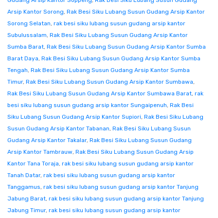
Gudang Arsip Kantor Soppeng
,
Rak Besi Siku Lubang Susun Gudang
Arsip Kantor Sorong
,
Rak Besi Siku Lubang Susun Gudang Arsip Kantor
Sorong Selatan
,
rak besi siku lubang susun gudang arsip kantor
Subulussalam
,
Rak Besi Siku Lubang Susun Gudang Arsip Kantor
Sumba Barat
,
Rak Besi Siku Lubang Susun Gudang Arsip Kantor Sumba
Barat Daya
,
Rak Besi Siku Lubang Susun Gudang Arsip Kantor Sumba
Tengah
,
Rak Besi Siku Lubang Susun Gudang Arsip Kantor Sumba
Timur
,
Rak Besi Siku Lubang Susun Gudang Arsip Kantor Sumbawa
,
Rak Besi Siku Lubang Susun Gudang Arsip Kantor Sumbawa Barat
,
rak
besi siku lubang susun gudang arsip kantor Sungaipenuh
,
Rak Besi
Siku Lubang Susun Gudang Arsip Kantor Supiori
,
Rak Besi Siku Lubang
Susun Gudang Arsip Kantor Tabanan
,
Rak Besi Siku Lubang Susun
Gudang Arsip Kantor Takalar
,
Rak Besi Siku Lubang Susun Gudang
Arsip Kantor Tambrauw
,
Rak Besi Siku Lubang Susun Gudang Arsip
Kantor Tana Toraja
,
rak besi siku lubang susun gudang arsip kantor
Tanah Datar
,
rak besi siku lubang susun gudang arsip kantor
Tanggamus
,
rak besi siku lubang susun gudang arsip kantor Tanjung
Jabung Barat
,
rak besi siku lubang susun gudang arsip kantor Tanjung
Jabung Timur
,
rak besi siku lubang susun gudang arsip kantor