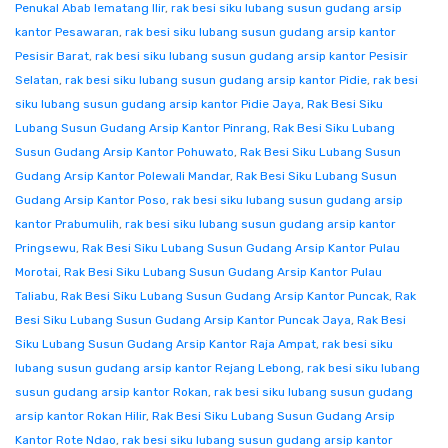
Penukal Abab lematang Ilir
,
rak besi siku lubang susun gudang arsip
kantor Pesawaran
,
rak besi siku lubang susun gudang arsip kantor
Pesisir Barat
,
rak besi siku lubang susun gudang arsip kantor Pesisir
Selatan
,
rak besi siku lubang susun gudang arsip kantor Pidie
,
rak besi
siku lubang susun gudang arsip kantor Pidie Jaya
,
Rak Besi Siku
Lubang Susun Gudang Arsip Kantor Pinrang
,
Rak Besi Siku Lubang
Susun Gudang Arsip Kantor Pohuwato
,
Rak Besi Siku Lubang Susun
Gudang Arsip Kantor Polewali Mandar
,
Rak Besi Siku Lubang Susun
Gudang Arsip Kantor Poso
,
rak besi siku lubang susun gudang arsip
kantor Prabumulih
,
rak besi siku lubang susun gudang arsip kantor
Pringsewu
,
Rak Besi Siku Lubang Susun Gudang Arsip Kantor Pulau
Morotai
,
Rak Besi Siku Lubang Susun Gudang Arsip Kantor Pulau
Taliabu
,
Rak Besi Siku Lubang Susun Gudang Arsip Kantor Puncak
,
Rak
Besi Siku Lubang Susun Gudang Arsip Kantor Puncak Jaya
,
Rak Besi
Siku Lubang Susun Gudang Arsip Kantor Raja Ampat
,
rak besi siku
lubang susun gudang arsip kantor Rejang Lebong
,
rak besi siku lubang
susun gudang arsip kantor Rokan
,
rak besi siku lubang susun gudang
arsip kantor Rokan Hilir
,
Rak Besi Siku Lubang Susun Gudang Arsip
Kantor Rote Ndao
,
rak besi siku lubang susun gudang arsip kantor