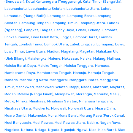
(Sendawar)
,
Kutai Kartanegara (Tenggarong)
,
Kutai Timur (Sangatta)
,
Labuhanbatu
,
Labuhanbatu Selatan
,
Labuhanbatu Utara
,
Lahat
,
Lamandau (Nanga Bulik)
,
Lamongan
,
Lampung Barat
,
Lampung
Selatan
,
Lampung Tengah
,
Lampung Timur
,
Lampung Utara
,
Landak
(Ngabang)
,
Langkat
,
Langsa
,
Lanny Jaya
,
Lebak
,
Lebong
,
Lembata
,
Lhokseumawe
,
Lima Puluh Kota
,
Lingga
,
Lombok Barat
,
Lombok
Tengah
,
Lombok Timur
,
Lombok Utara
,
Lubuk Linggau
,
Lumajang
,
Luwu
,
Luwu Timur
,
Luwu Utara
,
Madiun
,
Magelang
,
Magetan
,
Mahakam Ulu
(Ujoh Bilang)
,
Majalengka
,
Majene
,
Makassar
,
Malaka
,
Malang
,
Malinau
,
Maluku Barat Daya
,
Maluku Tengah
,
Maluku Tenggara
,
Mamasa
,
Mamberamo Raya
,
Mamberamo Tengah
,
Mamuju
,
Mamuju Tengah
,
Manado
,
Mandailing Natal
,
Manggarai
,
Manggarai Barat
,
Manggarai
Timur
,
Manokwari
,
Manokwari Selatan
,
Mappi
,
Maros
,
Mataram
,
Maybrat
,
Medan
,
Melawi (Nanga Pinoh)
,
Mempawah
,
Merangin
,
Merauke
,
Mesuji
,
Metro
,
Mimika
,
Minahasa
,
Minahasa Selatan
,
Minahasa Tenggara
,
Minahasa Utara
,
Mojokerto
,
Morowali
,
Morowali Utara
,
Muara Enim
,
Muaro Jambi
,
Mukomuko
,
Muna
,
Muna Barat
,
Murung Raya (Puruk Cahu)
,
Musi Banyuasin
,
Musi Rawas
,
Musi Rawas Utara
,
Nabire
,
Nagan Raya
,
Nagekeo
,
Natuna
,
Nduga
,
Ngada
,
Nganjuk
,
Ngawi
,
Nias
,
Nias Barat
,
Nias