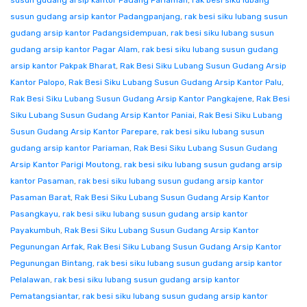
susun gudang arsip kantor Padang Pariaman
,
rak besi siku lubang
susun gudang arsip kantor Padangpanjang
,
rak besi siku lubang susun
gudang arsip kantor Padangsidempuan
,
rak besi siku lubang susun
gudang arsip kantor Pagar Alam
,
rak besi siku lubang susun gudang
arsip kantor Pakpak Bharat
,
Rak Besi Siku Lubang Susun Gudang Arsip
Kantor Palopo
,
Rak Besi Siku Lubang Susun Gudang Arsip Kantor Palu
,
Rak Besi Siku Lubang Susun Gudang Arsip Kantor Pangkajene
,
Rak Besi
Siku Lubang Susun Gudang Arsip Kantor Paniai
,
Rak Besi Siku Lubang
Susun Gudang Arsip Kantor Parepare
,
rak besi siku lubang susun
gudang arsip kantor Pariaman
,
Rak Besi Siku Lubang Susun Gudang
Arsip Kantor Parigi Moutong
,
rak besi siku lubang susun gudang arsip
kantor Pasaman
,
rak besi siku lubang susun gudang arsip kantor
Pasaman Barat
,
Rak Besi Siku Lubang Susun Gudang Arsip Kantor
Pasangkayu
,
rak besi siku lubang susun gudang arsip kantor
Payakumbuh
,
Rak Besi Siku Lubang Susun Gudang Arsip Kantor
Pegunungan Arfak
,
Rak Besi Siku Lubang Susun Gudang Arsip Kantor
Pegunungan Bintang
,
rak besi siku lubang susun gudang arsip kantor
Pelalawan
,
rak besi siku lubang susun gudang arsip kantor
Pematangsiantar
,
rak besi siku lubang susun gudang arsip kantor