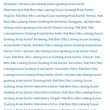
Denpasar
,
rak besi siku lubang susun gudang arsip kantor
Dharmasraya
,
Rak Besi Siku Lubang Susun Gudang Arsip Kantor
Dogiyai
,
Rak Besi Siku Lubang Susun Gudang Arsip Kantor Dompu
,
Rak
Besi Siku Lubang Susun Gudang Arsip Kantor Donggala
,
rak besi siku
lubang susun gudang arsip kantor Empat Lawang
,
Rak Besi Siku
Lubang Susun Gudang Arsip Kantor Ende
,
Rak Besi Siku Lubang Susun
Gudang Arsip Kantor Enrekang
,
Rak Besi Siku Lubang Susun Gudang
Arsip Kantor Fakfak
,
Rak Besi Siku Lubang Susun Gudang Arsip Kantor
Flores Timur
,
rak besi siku lubang susun gudang arsip kantor Gayo
Lues
,
Rak Besi Siku Lubang Susun Gudang Arsip Kantor Gianyar
,
Rak
Besi Siku Lubang Susun Gudang Arsip Kantor Gorontalo
,
Rak Besi Siku
Lubang Susun Gudang Arsip Kantor Gorontalo Utara
,
Rak Besi Siku
Lubang Susun Gudang Arsip Kantor Gowa
,
rak besi siku lubang susun
gudang arsip kantor Gunungsitoli
,
Rak Besi Siku Lubang Susun
Gudang Arsip Kantor Halmahera Barat
,
Rak Besi Siku Lubang Susun
Gudang Arsip Kantor Halmahera Selatan
,
Rak Besi Siku Lubang Susun
Gudang Arsip Kantor Halmahera Tengah
,
Rak Besi Siku Lubang Susun
Gudang Arsip Kantor Halmahera Timur
,
Rak Besi Siku Lubang Susun