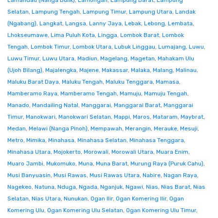
Lamandau (Nanga Bulik)
,
Lamongan
,
Lampung Barat
,
Lampung
Selatan
,
Lampung Tengah
,
Lampung Timur
,
Lampung Utara
,
Landak
(Ngabang)
,
Langkat
,
Langsa
,
Lanny Jaya
,
Lebak
,
Lebong
,
Lembata
,
Lhokseumawe
,
Lima Puluh Kota
,
Lingga
,
Lombok Barat
,
Lombok
Tengah
,
Lombok Timur
,
Lombok Utara
,
Lubuk Linggau
,
Lumajang
,
Luwu
,
Luwu Timur
,
Luwu Utara
,
Madiun
,
Magelang
,
Magetan
,
Mahakam Ulu
(Ujoh Bilang)
,
Majalengka
,
Majene
,
Makassar
,
Malaka
,
Malang
,
Malinau
,
Maluku Barat Daya
,
Maluku Tengah
,
Maluku Tenggara
,
Mamasa
,
Mamberamo Raya
,
Mamberamo Tengah
,
Mamuju
,
Mamuju Tengah
,
Manado
,
Mandailing Natal
,
Manggarai
,
Manggarai Barat
,
Manggarai
Timur
,
Manokwari
,
Manokwari Selatan
,
Mappi
,
Maros
,
Mataram
,
Maybrat
,
Medan
,
Melawi (Nanga Pinoh)
,
Mempawah
,
Merangin
,
Merauke
,
Mesuji
,
Metro
,
Mimika
,
Minahasa
,
Minahasa Selatan
,
Minahasa Tenggara
,
Minahasa Utara
,
Mojokerto
,
Morowali
,
Morowali Utara
,
Muara Enim
,
Muaro Jambi
,
Mukomuko
,
Muna
,
Muna Barat
,
Murung Raya (Puruk Cahu)
,
Musi Banyuasin
,
Musi Rawas
,
Musi Rawas Utara
,
Nabire
,
Nagan Raya
,
Nagekeo
,
Natuna
,
Nduga
,
Ngada
,
Nganjuk
,
Ngawi
,
Nias
,
Nias Barat
,
Nias
Selatan
,
Nias Utara
,
Nunukan
,
Ogan Ilir
,
Ogan Komering Ilir
,
Ogan
Komering Ulu
,
Ogan Komering Ulu Selatan
,
Ogan Komering Ulu Timur
,