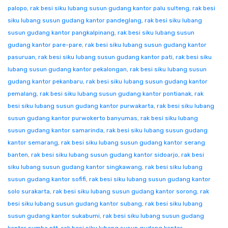
palopo
,
rak besi siku lubang susun gudang kantor palu sulteng
,
rak besi
siku lubang susun gudang kantor pandeglang
,
rak besi siku lubang
susun gudang kantor pangkalpinang
,
rak besi siku lubang susun
gudang kantor pare-pare
,
rak besi siku lubang susun gudang kantor
pasuruan
,
rak besi siku lubang susun gudang kantor pati
,
rak besi siku
lubang susun gudang kantor pekalongan
,
rak besi siku lubang susun
gudang kantor pekanbaru
,
rak besi siku lubang susun gudang kantor
pemalang
,
rak besi siku lubang susun gudang kantor pontianak
,
rak
besi siku lubang susun gudang kantor purwakarta
,
rak besi siku lubang
susun gudang kantor purwokerto banyumas
,
rak besi siku lubang
susun gudang kantor samarinda
,
rak besi siku lubang susun gudang
kantor semarang
,
rak besi siku lubang susun gudang kantor serang
banten
,
rak besi siku lubang susun gudang kantor sidoarjo
,
rak besi
siku lubang susun gudang kantor singkawang
,
rak besi siku lubang
susun gudang kantor sofifi
,
rak besi siku lubang susun gudang kantor
solo surakarta
,
rak besi siku lubang susun gudang kantor sorong
,
rak
besi siku lubang susun gudang kantor subang
,
rak besi siku lubang
susun gudang kantor sukabumi
,
rak besi siku lubang susun gudang