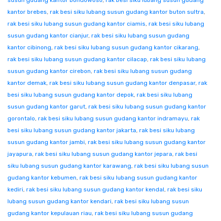
susun gudang kantor bondowoso
,
rak besi siku lubang susun gudang
kantor brebes
,
rak besi siku lubang susun gudang kantor buton sultra
,
rak besi siku lubang susun gudang kantor ciamis
,
rak besi siku lubang
susun gudang kantor cianjur
,
rak besi siku lubang susun gudang
kantor cibinong
,
rak besi siku lubang susun gudang kantor cikarang
,
rak besi siku lubang susun gudang kantor cilacap
,
rak besi siku lubang
susun gudang kantor cirebon
,
rak besi siku lubang susun gudang
kantor demak
,
rak besi siku lubang susun gudang kantor denpasar
,
rak
besi siku lubang susun gudang kantor depok
,
rak besi siku lubang
susun gudang kantor garut
,
rak besi siku lubang susun gudang kantor
gorontalo
,
rak besi siku lubang susun gudang kantor indramayu
,
rak
besi siku lubang susun gudang kantor jakarta
,
rak besi siku lubang
susun gudang kantor jambi
,
rak besi siku lubang susun gudang kantor
jayapura
,
rak besi siku lubang susun gudang kantor jepara
,
rak besi
siku lubang susun gudang kantor karawang
,
rak besi siku lubang susun
gudang kantor kebumen
,
rak besi siku lubang susun gudang kantor
kediri
,
rak besi siku lubang susun gudang kantor kendal
,
rak besi siku
lubang susun gudang kantor kendari
,
rak besi siku lubang susun
gudang kantor kepulauan riau
,
rak besi siku lubang susun gudang