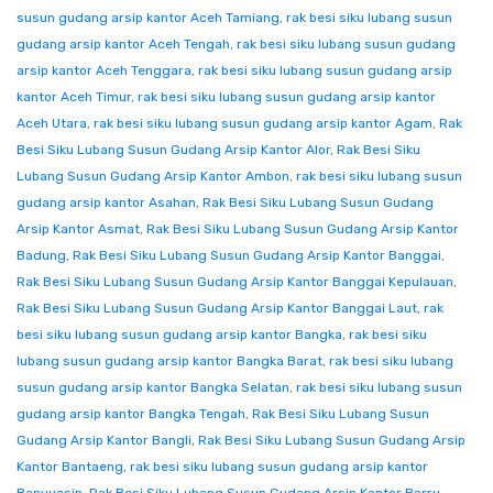
susun gudang arsip kantor Aceh Tamiang
,
rak besi siku lubang susun
gudang arsip kantor Aceh Tengah
,
rak besi siku lubang susun gudang
arsip kantor Aceh Tenggara
,
rak besi siku lubang susun gudang arsip
kantor Aceh Timur
,
rak besi siku lubang susun gudang arsip kantor
Aceh Utara
,
rak besi siku lubang susun gudang arsip kantor Agam
,
Rak
Besi Siku Lubang Susun Gudang Arsip Kantor Alor
,
Rak Besi Siku
Lubang Susun Gudang Arsip Kantor Ambon
,
rak besi siku lubang susun
gudang arsip kantor Asahan
,
Rak Besi Siku Lubang Susun Gudang
Arsip Kantor Asmat
,
Rak Besi Siku Lubang Susun Gudang Arsip Kantor
Badung
,
Rak Besi Siku Lubang Susun Gudang Arsip Kantor Banggai
,
Rak Besi Siku Lubang Susun Gudang Arsip Kantor Banggai Kepulauan
,
Rak Besi Siku Lubang Susun Gudang Arsip Kantor Banggai Laut
,
rak
besi siku lubang susun gudang arsip kantor Bangka
,
rak besi siku
lubang susun gudang arsip kantor Bangka Barat
,
rak besi siku lubang
susun gudang arsip kantor Bangka Selatan
,
rak besi siku lubang susun
gudang arsip kantor Bangka Tengah
,
Rak Besi Siku Lubang Susun
Gudang Arsip Kantor Bangli
,
Rak Besi Siku Lubang Susun Gudang Arsip
Kantor Bantaeng
,
rak besi siku lubang susun gudang arsip kantor