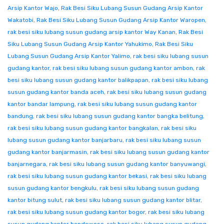
Arsip Kantor Wajo
,
Rak Besi Siku Lubang Susun Gudang Arsip Kantor
Wakatobi
,
Rak Besi Siku Lubang Susun Gudang Arsip Kantor Waropen
,
rak besi siku lubang susun gudang arsip kantor Way Kanan
,
Rak Besi
Siku Lubang Susun Gudang Arsip Kantor Yahukimo
,
Rak Besi Siku
Lubang Susun Gudang Arsip Kantor Yalimo
,
rak besi siku lubang susun
gudang kantor
,
rak besi siku lubang susun gudang kantor ambon
,
rak
besi siku lubang susun gudang kantor balikpapan
,
rak besi siku lubang
susun gudang kantor banda aceh
,
rak besi siku lubang susun gudang
kantor bandar lampung
,
rak besi siku lubang susun gudang kantor
bandung
,
rak besi siku lubang susun gudang kantor bangka belitung
,
rak besi siku lubang susun gudang kantor bangkalan
,
rak besi siku
lubang susun gudang kantor banjarbaru
,
rak besi siku lubang susun
gudang kantor banjarmasin
,
rak besi siku lubang susun gudang kantor
banjarnegara
,
rak besi siku lubang susun gudang kantor banyuwangi
,
rak besi siku lubang susun gudang kantor bekasi
,
rak besi siku lubang
susun gudang kantor bengkulu
,
rak besi siku lubang susun gudang
kantor bitung sulut
,
rak besi siku lubang susun gudang kantor blitar
,
rak besi siku lubang susun gudang kantor bogor
,
rak besi siku lubang