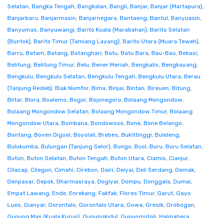
Selatan
,
Bangka Tengah
,
Bangkalan
,
Bangli
,
Banjar
,
Banjar (Martapura)
,
Banjarbaru
,
Banjarmasin
,
Banjarnegara
,
Bantaeng
,
Bantul
,
Banyuasin
,
Banyumas
,
Banyuwangi
,
Barito Kuala (Marabahan)
,
Barito Selatan
(Buntok)
,
Barito Timur (Tamiang Layang)
,
Barito Utara (Muara Teweh)
,
Barru
,
Batam
,
Batang
,
Batanghari
,
Batu
,
Batu Bara
,
Bau-Bau
,
Bekasi
,
Belitung
,
Belitung Timur
,
Belu
,
Bener Meriah
,
Bengkalis
,
Bengkayang
,
Bengkulu
,
Bengkulu Selatan
,
Bengkulu Tengah
,
Bengkulu Utara
,
Berau
(Tanjung Redeb)
,
Biak Numfor
,
Bima
,
Binjai
,
Bintan
,
Bireuen
,
Bitung
,
Blitar
,
Blora
,
Boalemo
,
Bogor
,
Bojonegoro
,
Bolaang Mongondow
,
Bolaang Mongondow Selatan
,
Bolaang Mongondow Timur
,
Bolaang
Mongondow Utara
,
Bombana
,
Bondowoso
,
Bone
,
Bone Bolango
,
Bontang
,
Boven Digoel
,
Boyolali
,
Brebes
,
Bukittinggi
,
Buleleng
,
Bulukumba
,
Bulungan (Tanjung Selor)
,
Bungo
,
Buol
,
Buru
,
Buru Selatan
,
Buton
,
Buton Selatan
,
Buton Tengah
,
Buton Utara
,
Ciamis
,
Cianjur
,
Cilacap
,
Cilegon
,
Cimahi
,
Cirebon
,
Dairi
,
Deiyai
,
Deli Serdang
,
Demak
,
Denpasar
,
Depok
,
Dharmasraya
,
Dogiyai
,
Dompu
,
Donggala
,
Dumai
,
Empat Lawang
,
Ende
,
Enrekang
,
Fakfak
,
Flores Timur
,
Garut
,
Gayo
Lues
,
Gianyar
,
Gorontalo
,
Gorontalo Utara
,
Gowa
,
Gresik
,
Grobogan
,
Gunung Mas (Kuala Kurun)
,
Gunungkidul
,
Gunungsitoli
,
Halmahera