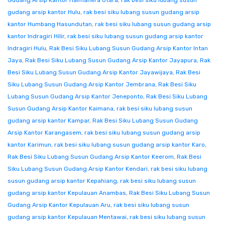
Gudang Arsip Kantor Halmahera Utara
,
rak besi siku lubang susun
gudang arsip kantor Hulu
,
rak besi siku lubang susun gudang arsip
kantor Humbang Hasundutan
,
rak besi siku lubang susun gudang arsip
kantor Indragiri Hilir
,
rak besi siku lubang susun gudang arsip kantor
Indragiri Hulu
,
Rak Besi Siku Lubang Susun Gudang Arsip Kantor Intan
Jaya
,
Rak Besi Siku Lubang Susun Gudang Arsip Kantor Jayapura
,
Rak
Besi Siku Lubang Susun Gudang Arsip Kantor Jayawijaya
,
Rak Besi
Siku Lubang Susun Gudang Arsip Kantor Jembrana
,
Rak Besi Siku
Lubang Susun Gudang Arsip Kantor Jeneponto
,
Rak Besi Siku Lubang
Susun Gudang Arsip Kantor Kaimana
,
rak besi siku lubang susun
gudang arsip kantor Kampar
,
Rak Besi Siku Lubang Susun Gudang
Arsip Kantor Karangasem
,
rak besi siku lubang susun gudang arsip
kantor Karimun
,
rak besi siku lubang susun gudang arsip kantor Karo
,
Rak Besi Siku Lubang Susun Gudang Arsip Kantor Keerom
,
Rak Besi
Siku Lubang Susun Gudang Arsip Kantor Kendari
,
rak besi siku lubang
susun gudang arsip kantor Kepahiang
,
rak besi siku lubang susun
gudang arsip kantor Kepulauan Anambas
,
Rak Besi Siku Lubang Susun
Gudang Arsip Kantor Kepulauan Aru
,
rak besi siku lubang susun
gudang arsip kantor Kepulauan Mentawai
,
rak besi siku lubang susun