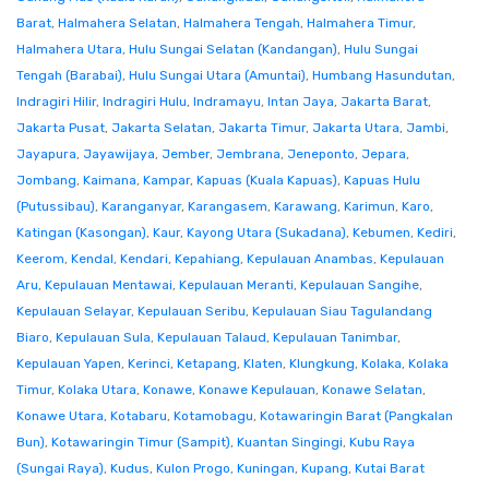
Barat
,
Halmahera Selatan
,
Halmahera Tengah
,
Halmahera Timur
,
Halmahera Utara
,
Hulu Sungai Selatan (Kandangan)
,
Hulu Sungai
Tengah (Barabai)
,
Hulu Sungai Utara (Amuntai)
,
Humbang Hasundutan
,
Indragiri Hilir
,
Indragiri Hulu
,
Indramayu
,
Intan Jaya
,
Jakarta Barat
,
Jakarta Pusat
,
Jakarta Selatan
,
Jakarta Timur
,
Jakarta Utara
,
Jambi
,
Jayapura
,
Jayawijaya
,
Jember
,
Jembrana
,
Jeneponto
,
Jepara
,
Jombang
,
Kaimana
,
Kampar
,
Kapuas (Kuala Kapuas)
,
Kapuas Hulu
(Putussibau)
,
Karanganyar
,
Karangasem
,
Karawang
,
Karimun
,
Karo
,
Katingan (Kasongan)
,
Kaur
,
Kayong Utara (Sukadana)
,
Kebumen
,
Kediri
,
Keerom
,
Kendal
,
Kendari
,
Kepahiang
,
Kepulauan Anambas
,
Kepulauan
Aru
,
Kepulauan Mentawai
,
Kepulauan Meranti
,
Kepulauan Sangihe
,
Kepulauan Selayar
,
Kepulauan Seribu
,
Kepulauan Siau Tagulandang
Biaro
,
Kepulauan Sula
,
Kepulauan Talaud
,
Kepulauan Tanimbar
,
Kepulauan Yapen
,
Kerinci
,
Ketapang
,
Klaten
,
Klungkung
,
Kolaka
,
Kolaka
Timur
,
Kolaka Utara
,
Konawe
,
Konawe Kepulauan
,
Konawe Selatan
,
Konawe Utara
,
Kotabaru
,
Kotamobagu
,
Kotawaringin Barat (Pangkalan
Bun)
,
Kotawaringin Timur (Sampit)
,
Kuantan Singingi
,
Kubu Raya
(Sungai Raya)
,
Kudus
,
Kulon Progo
,
Kuningan
,
Kupang
,
Kutai Barat