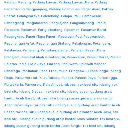
Pacitan
,
Padang
,
Padang Lawas
,
Padang Lawas Utara
,
Padang
Pariaman
,
Padangpanjang
,
Padangsidempuan
,
Pagar Alam
,
Pakpak
Bharat
,
Palangkaraya
,
Palembang
,
Palopo
,
Palu
,
Pamekasan
,
Pandeglang
,
Pangandaran
,
Pangkajene
,
Pangkalpinang.
,
Paniai
,
Parepare
,
Pariaman
,
Parigi Moutong
,
Pasaman
,
Pasaman Barat
,
Pasangkayu
,
Paser (Tana Paser)
,
Pasuruan
,
Pati
,
Payakumbuh
,
Pegunungan Arfak
,
Pegunungan Bintang
,
Pekalongan
,
Pekanbaru
,
Pelalawan
,
Pemalang
,
Pematangsiantar
,
Penajam Paser Utara
(Penajam)
,
Penukal Abab lematang Ilir
,
Pesawaran
,
Pesisir Barat
,
Pesisir
Selatan
,
Pidie
,
Pidie Jaya
,
Pinrang
,
Pohuwato
,
Polewali Mandar
,
Ponorogo
,
Pontianak
,
Poso
,
Prabumulih
,
Pringsewu
,
Probolinggo
,
Pulang
Pisau
,
Pulau Morotai
,
Pulau Taliabu
,
Puncak
,
Puncak Jaya
,
Purbalingga
,
Purwakarta
,
Purworejo
,
Raja Ampat
,
rak besi
,
rak besi siku lubang
,
rak
besi siku lubang 5 susun
,
rak besi siku lubang susun gudang arsip
kantor Aceh Barat
,
rak besi siku lubang susun gudang arsip kantor
Aceh Barat Daya
,
rak besi siku lubang susun gudang arsip kantor Aceh
Besar
,
rak besi siku lubang susun gudang arsip kantor Aceh Jaya
,
rak
besi siku lubang susun gudang arsip kantor Aceh Selatan
,
rak besi siku
lubang susun gudang arsip kantor Aceh Singkil
,
rak besi siku lubang