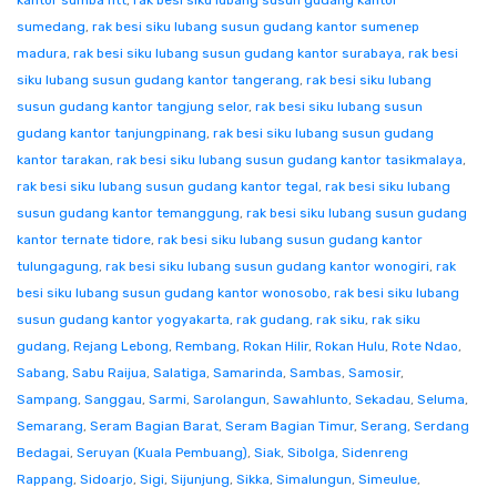
kantor sumba ntt
,
rak besi siku lubang susun gudang kantor
sumedang
,
rak besi siku lubang susun gudang kantor sumenep
madura
,
rak besi siku lubang susun gudang kantor surabaya
,
rak besi
siku lubang susun gudang kantor tangerang
,
rak besi siku lubang
susun gudang kantor tangjung selor
,
rak besi siku lubang susun
gudang kantor tanjungpinang
,
rak besi siku lubang susun gudang
kantor tarakan
,
rak besi siku lubang susun gudang kantor tasikmalaya
,
rak besi siku lubang susun gudang kantor tegal
,
rak besi siku lubang
susun gudang kantor temanggung
,
rak besi siku lubang susun gudang
kantor ternate tidore
,
rak besi siku lubang susun gudang kantor
tulungagung
,
rak besi siku lubang susun gudang kantor wonogiri
,
rak
besi siku lubang susun gudang kantor wonosobo
,
rak besi siku lubang
susun gudang kantor yogyakarta
,
rak gudang
,
rak siku
,
rak siku
gudang
,
Rejang Lebong
,
Rembang
,
Rokan Hilir
,
Rokan Hulu
,
Rote Ndao
,
Sabang
,
Sabu Raijua
,
Salatiga
,
Samarinda
,
Sambas
,
Samosir
,
Sampang
,
Sanggau
,
Sarmi
,
Sarolangun
,
Sawahlunto
,
Sekadau
,
Seluma
,
Semarang
,
Seram Bagian Barat
,
Seram Bagian Timur
,
Serang
,
Serdang
Bedagai
,
Seruyan (Kuala Pembuang)
,
Siak
,
Sibolga
,
Sidenreng
Rappang
,
Sidoarjo
,
Sigi
,
Sijunjung
,
Sikka
,
Simalungun
,
Simeulue
,