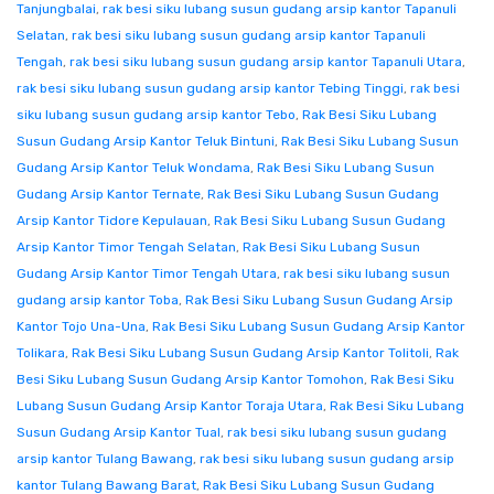
Tanjungbalai
,
rak besi siku lubang susun gudang arsip kantor Tapanuli
Selatan
,
rak besi siku lubang susun gudang arsip kantor Tapanuli
Tengah
,
rak besi siku lubang susun gudang arsip kantor Tapanuli Utara
,
rak besi siku lubang susun gudang arsip kantor Tebing Tinggi
,
rak besi
siku lubang susun gudang arsip kantor Tebo
,
Rak Besi Siku Lubang
Susun Gudang Arsip Kantor Teluk Bintuni
,
Rak Besi Siku Lubang Susun
Gudang Arsip Kantor Teluk Wondama
,
Rak Besi Siku Lubang Susun
Gudang Arsip Kantor Ternate
,
Rak Besi Siku Lubang Susun Gudang
Arsip Kantor Tidore Kepulauan
,
Rak Besi Siku Lubang Susun Gudang
Arsip Kantor Timor Tengah Selatan
,
Rak Besi Siku Lubang Susun
Gudang Arsip Kantor Timor Tengah Utara
,
rak besi siku lubang susun
gudang arsip kantor Toba
,
Rak Besi Siku Lubang Susun Gudang Arsip
Kantor Tojo Una-Una
,
Rak Besi Siku Lubang Susun Gudang Arsip Kantor
Tolikara
,
Rak Besi Siku Lubang Susun Gudang Arsip Kantor Tolitoli
,
Rak
Besi Siku Lubang Susun Gudang Arsip Kantor Tomohon
,
Rak Besi Siku
Lubang Susun Gudang Arsip Kantor Toraja Utara
,
Rak Besi Siku Lubang
Susun Gudang Arsip Kantor Tual
,
rak besi siku lubang susun gudang
arsip kantor Tulang Bawang
,
rak besi siku lubang susun gudang arsip
kantor Tulang Bawang Barat
,
Rak Besi Siku Lubang Susun Gudang