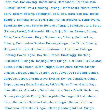
Banyumas
,
Banyuwangi
,
Barito Kuala (Marabahan)
,
Barito Selatan
(Buntok)
,
Barito Timur (Tamiang Layang)
,
Barito Utara (Muara Teweh)
,
Barru
,
Batam
,
Batang
,
Batanghari
,
Batu
,
Batu Bara
,
Bau-Bau
,
Bekasi
,
Belitung
,
Belitung Timur
,
Belu
,
Bener Meriah
,
Bengkalis
,
Bengkayang
,
Bengkulu
,
Bengkulu Selatan
,
Bengkulu Tengah
,
Bengkulu Utara
,
Berau
(Tanjung Redeb)
,
Biak Numfor
,
Bima
,
Binjai
,
Bintan
,
Bireuen
,
Bitung
,
Blitar
,
Blora
,
Boalemo
,
Bogor
,
Bojonegoro
,
Bolaang Mongondow
,
Bolaang Mongondow Selatan
,
Bolaang Mongondow Timur
,
Bolaang
Mongondow Utara
,
Bombana
,
Bondowoso
,
Bone
,
Bone Bolango
,
Bontang
,
Boven Digoel
,
Boyolali
,
Brebes
,
Bukittinggi
,
Buleleng
,
Bulukumba
,
Bulungan (Tanjung Selor)
,
Bungo
,
Buol
,
Buru
,
Buru Selatan
,
Buton
,
Buton Selatan
,
Buton Tengah
,
Buton Utara
,
Ciamis
,
Cianjur
,
Cilacap
,
Cilegon
,
Cimahi
,
Cirebon
,
Dairi
,
Deiyai
,
Deli Serdang
,
Demak
,
Denpasar
,
Depok
,
Dharmasraya
,
Dogiyai
,
Dompu
,
Donggala
,
Dumai
,
Empat Lawang
,
Ende
,
Enrekang
,
Fakfak
,
Flores Timur
,
Garut
,
Gayo
Lues
,
Gianyar
,
Gorontalo
,
Gorontalo Utara
,
Gowa
,
Gresik
,
Grobogan
,
Gunung Mas (Kuala Kurun)
,
Gunungkidul
,
Gunungsitoli
,
Halmahera
Barat
,
Halmahera Selatan
,
Halmahera Tengah
,
Halmahera Timur
,
Halmahera Utara
,
Hulu Sungai Selatan (Kandangan)
,
Hulu Sungai