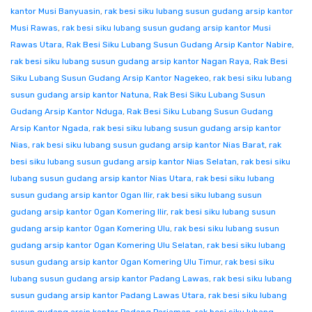
kantor Musi Banyuasin
,
rak besi siku lubang susun gudang arsip kantor
Musi Rawas
,
rak besi siku lubang susun gudang arsip kantor Musi
Rawas Utara
,
Rak Besi Siku Lubang Susun Gudang Arsip Kantor Nabire
,
rak besi siku lubang susun gudang arsip kantor Nagan Raya
,
Rak Besi
Siku Lubang Susun Gudang Arsip Kantor Nagekeo
,
rak besi siku lubang
susun gudang arsip kantor Natuna
,
Rak Besi Siku Lubang Susun
Gudang Arsip Kantor Nduga
,
Rak Besi Siku Lubang Susun Gudang
Arsip Kantor Ngada
,
rak besi siku lubang susun gudang arsip kantor
Nias
,
rak besi siku lubang susun gudang arsip kantor Nias Barat
,
rak
besi siku lubang susun gudang arsip kantor Nias Selatan
,
rak besi siku
lubang susun gudang arsip kantor Nias Utara
,
rak besi siku lubang
susun gudang arsip kantor Ogan Ilir
,
rak besi siku lubang susun
gudang arsip kantor Ogan Komering Ilir
,
rak besi siku lubang susun
gudang arsip kantor Ogan Komering Ulu
,
rak besi siku lubang susun
gudang arsip kantor Ogan Komering Ulu Selatan
,
rak besi siku lubang
susun gudang arsip kantor Ogan Komering Ulu Timur
,
rak besi siku
lubang susun gudang arsip kantor Padang Lawas
,
rak besi siku lubang
susun gudang arsip kantor Padang Lawas Utara
,
rak besi siku lubang