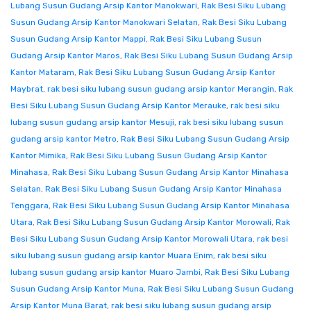
Lubang Susun Gudang Arsip Kantor Manokwari
,
Rak Besi Siku Lubang
Susun Gudang Arsip Kantor Manokwari Selatan
,
Rak Besi Siku Lubang
Susun Gudang Arsip Kantor Mappi
,
Rak Besi Siku Lubang Susun
Gudang Arsip Kantor Maros
,
Rak Besi Siku Lubang Susun Gudang Arsip
Kantor Mataram
,
Rak Besi Siku Lubang Susun Gudang Arsip Kantor
Maybrat
,
rak besi siku lubang susun gudang arsip kantor Merangin
,
Rak
Besi Siku Lubang Susun Gudang Arsip Kantor Merauke
,
rak besi siku
lubang susun gudang arsip kantor Mesuji
,
rak besi siku lubang susun
gudang arsip kantor Metro
,
Rak Besi Siku Lubang Susun Gudang Arsip
Kantor Mimika
,
Rak Besi Siku Lubang Susun Gudang Arsip Kantor
Minahasa
,
Rak Besi Siku Lubang Susun Gudang Arsip Kantor Minahasa
Selatan
,
Rak Besi Siku Lubang Susun Gudang Arsip Kantor Minahasa
Tenggara
,
Rak Besi Siku Lubang Susun Gudang Arsip Kantor Minahasa
Utara
,
Rak Besi Siku Lubang Susun Gudang Arsip Kantor Morowali
,
Rak
Besi Siku Lubang Susun Gudang Arsip Kantor Morowali Utara
,
rak besi
siku lubang susun gudang arsip kantor Muara Enim
,
rak besi siku
lubang susun gudang arsip kantor Muaro Jambi
,
Rak Besi Siku Lubang
Susun Gudang Arsip Kantor Muna
,
Rak Besi Siku Lubang Susun Gudang
Arsip Kantor Muna Barat
,
rak besi siku lubang susun gudang arsip