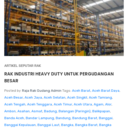
ARTIKEL SEPUTAR RAK
RAK INDUSTRI HEAVY DUTY UNTUK PERGUDANGAN
BESAR
Posted by
Raja Rak Gudang Admin
Tags:
Aceh Barat
,
Aceh Barat Daya
,
Aceh Besar
,
Aceh Jaya
,
Aceh Selatan
,
Aceh Singkil
,
Aceh Tamiang
,
Aceh Tengah
,
Aceh Tenggara
,
Aceh Timur
,
Aceh Utara
,
Agam
,
Alor
,
Ambon
,
Asahan
,
Asmat
,
Badung
,
Balangan (Paringin)
,
Balikpapan
,
Banda Aceh
,
Bandar Lampung
,
Bandung
,
Bandung Barat
,
Banggai
,
Banggai Kepulauan
,
Banggai Laut
,
Bangka
,
Bangka Barat
,
Bangka