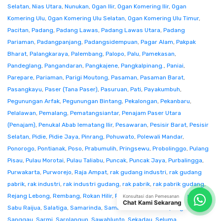
Selatan
,
Nias Utara
,
Nunukan
,
Ogan Ilir
,
Ogan Komering Ilir
,
Ogan
Komering Ulu
,
Ogan Komering Ulu Selatan
,
Ogan Komering Ulu Timur
,
Pacitan
,
Padang
,
Padang Lawas
,
Padang Lawas Utara
,
Padang
Pariaman
,
Padangpanjang
,
Padangsidempuan
,
Pagar Alam
,
Pakpak
Bharat
,
Palangkaraya
,
Palembang
,
Palopo
,
Palu
,
Pamekasan
,
Pandeglang
,
Pangandaran
,
Pangkajene
,
Pangkalpinang.
,
Paniai
,
Parepare
,
Pariaman
,
Parigi Moutong
,
Pasaman
,
Pasaman Barat
,
Pasangkayu
,
Paser (Tana Paser)
,
Pasuruan
,
Pati
,
Payakumbuh
,
Pegunungan Arfak
,
Pegunungan Bintang
,
Pekalongan
,
Pekanbaru
,
Pelalawan
,
Pemalang
,
Pematangsiantar
,
Penajam Paser Utara
(Penajam)
,
Penukal Abab lematang Ilir
,
Pesawaran
,
Pesisir Barat
,
Pesisir
Selatan
,
Pidie
,
Pidie Jaya
,
Pinrang
,
Pohuwato
,
Polewali Mandar
,
Ponorogo
,
Pontianak
,
Poso
,
Prabumulih
,
Pringsewu
,
Probolinggo
,
Pulang
Pisau
,
Pulau Morotai
,
Pulau Taliabu
,
Puncak
,
Puncak Jaya
,
Purbalingga
,
Purwakarta
,
Purworejo
,
Raja Ampat
,
rak gudang industri
,
rak gudang
pabrik
,
rak industri
,
rak industri gudang
,
rak pabrik
,
rak pabrik gudang
,
Rejang Lebong
,
Rembang
,
Rokan Hilir
,
Rokan Hulu
,
Rote Ndao
,
Sabang
,
Konsultasi dan Pemesanan
Chat Kami Sekarang
Sabu Raijua
,
Salatiga
,
Samarinda
,
Sambas
,
Samosir
,
Sampang
,
Sanggau
,
Sarmi
,
Sarolangun
,
Sawahlunto
,
Sekadau
,
Seluma
,