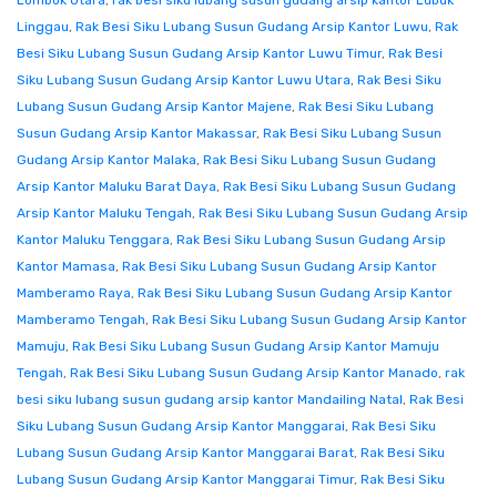
Lombok Utara
,
rak besi siku lubang susun gudang arsip kantor Lubuk
Linggau
,
Rak Besi Siku Lubang Susun Gudang Arsip Kantor Luwu
,
Rak
Besi Siku Lubang Susun Gudang Arsip Kantor Luwu Timur
,
Rak Besi
Siku Lubang Susun Gudang Arsip Kantor Luwu Utara
,
Rak Besi Siku
Lubang Susun Gudang Arsip Kantor Majene
,
Rak Besi Siku Lubang
Susun Gudang Arsip Kantor Makassar
,
Rak Besi Siku Lubang Susun
Gudang Arsip Kantor Malaka
,
Rak Besi Siku Lubang Susun Gudang
Arsip Kantor Maluku Barat Daya
,
Rak Besi Siku Lubang Susun Gudang
Arsip Kantor Maluku Tengah
,
Rak Besi Siku Lubang Susun Gudang Arsip
Kantor Maluku Tenggara
,
Rak Besi Siku Lubang Susun Gudang Arsip
Kantor Mamasa
,
Rak Besi Siku Lubang Susun Gudang Arsip Kantor
Mamberamo Raya
,
Rak Besi Siku Lubang Susun Gudang Arsip Kantor
Mamberamo Tengah
,
Rak Besi Siku Lubang Susun Gudang Arsip Kantor
Mamuju
,
Rak Besi Siku Lubang Susun Gudang Arsip Kantor Mamuju
Tengah
,
Rak Besi Siku Lubang Susun Gudang Arsip Kantor Manado
,
rak
besi siku lubang susun gudang arsip kantor Mandailing Natal
,
Rak Besi
Siku Lubang Susun Gudang Arsip Kantor Manggarai
,
Rak Besi Siku
Lubang Susun Gudang Arsip Kantor Manggarai Barat
,
Rak Besi Siku
Lubang Susun Gudang Arsip Kantor Manggarai Timur
,
Rak Besi Siku