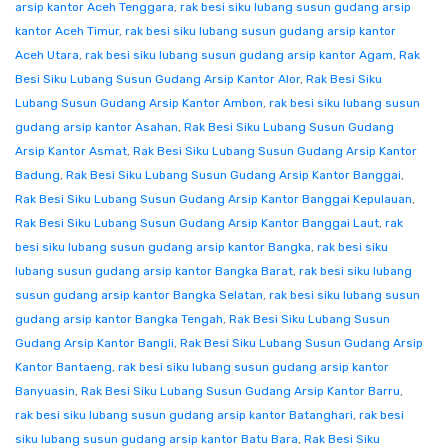
arsip kantor Aceh Tenggara
,
rak besi siku lubang susun gudang arsip
kantor Aceh Timur
,
rak besi siku lubang susun gudang arsip kantor
Aceh Utara
,
rak besi siku lubang susun gudang arsip kantor Agam
,
Rak
Besi Siku Lubang Susun Gudang Arsip Kantor Alor
,
Rak Besi Siku
Lubang Susun Gudang Arsip Kantor Ambon
,
rak besi siku lubang susun
gudang arsip kantor Asahan
,
Rak Besi Siku Lubang Susun Gudang
Arsip Kantor Asmat
,
Rak Besi Siku Lubang Susun Gudang Arsip Kantor
Badung
,
Rak Besi Siku Lubang Susun Gudang Arsip Kantor Banggai
,
Rak Besi Siku Lubang Susun Gudang Arsip Kantor Banggai Kepulauan
,
Rak Besi Siku Lubang Susun Gudang Arsip Kantor Banggai Laut
,
rak
besi siku lubang susun gudang arsip kantor Bangka
,
rak besi siku
lubang susun gudang arsip kantor Bangka Barat
,
rak besi siku lubang
susun gudang arsip kantor Bangka Selatan
,
rak besi siku lubang susun
gudang arsip kantor Bangka Tengah
,
Rak Besi Siku Lubang Susun
Gudang Arsip Kantor Bangli
,
Rak Besi Siku Lubang Susun Gudang Arsip
Kantor Bantaeng
,
rak besi siku lubang susun gudang arsip kantor
Banyuasin
,
Rak Besi Siku Lubang Susun Gudang Arsip Kantor Barru
,
rak besi siku lubang susun gudang arsip kantor Batanghari
,
rak besi
siku lubang susun gudang arsip kantor Batu Bara
,
Rak Besi Siku