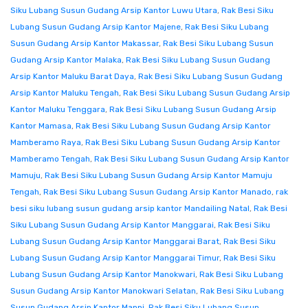
Siku Lubang Susun Gudang Arsip Kantor Luwu Utara
,
Rak Besi Siku
Lubang Susun Gudang Arsip Kantor Majene
,
Rak Besi Siku Lubang
Susun Gudang Arsip Kantor Makassar
,
Rak Besi Siku Lubang Susun
Gudang Arsip Kantor Malaka
,
Rak Besi Siku Lubang Susun Gudang
Arsip Kantor Maluku Barat Daya
,
Rak Besi Siku Lubang Susun Gudang
Arsip Kantor Maluku Tengah
,
Rak Besi Siku Lubang Susun Gudang Arsip
Kantor Maluku Tenggara
,
Rak Besi Siku Lubang Susun Gudang Arsip
Kantor Mamasa
,
Rak Besi Siku Lubang Susun Gudang Arsip Kantor
Mamberamo Raya
,
Rak Besi Siku Lubang Susun Gudang Arsip Kantor
Mamberamo Tengah
,
Rak Besi Siku Lubang Susun Gudang Arsip Kantor
Mamuju
,
Rak Besi Siku Lubang Susun Gudang Arsip Kantor Mamuju
Tengah
,
Rak Besi Siku Lubang Susun Gudang Arsip Kantor Manado
,
rak
besi siku lubang susun gudang arsip kantor Mandailing Natal
,
Rak Besi
Siku Lubang Susun Gudang Arsip Kantor Manggarai
,
Rak Besi Siku
Lubang Susun Gudang Arsip Kantor Manggarai Barat
,
Rak Besi Siku
Lubang Susun Gudang Arsip Kantor Manggarai Timur
,
Rak Besi Siku
Lubang Susun Gudang Arsip Kantor Manokwari
,
Rak Besi Siku Lubang
Susun Gudang Arsip Kantor Manokwari Selatan
,
Rak Besi Siku Lubang
Susun Gudang Arsip Kantor Mappi
,
Rak Besi Siku Lubang Susun