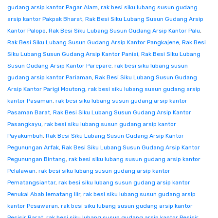
gudang arsip kantor Pagar Alam
,
rak besi siku lubang susun gudang
arsip kantor Pakpak Bharat
,
Rak Besi Siku Lubang Susun Gudang Arsip
Kantor Palopo
,
Rak Besi Siku Lubang Susun Gudang Arsip Kantor Palu
,
Rak Besi Siku Lubang Susun Gudang Arsip Kantor Pangkajene
,
Rak Besi
Siku Lubang Susun Gudang Arsip Kantor Paniai
,
Rak Besi Siku Lubang
Susun Gudang Arsip Kantor Parepare
,
rak besi siku lubang susun
gudang arsip kantor Pariaman
,
Rak Besi Siku Lubang Susun Gudang
Arsip Kantor Parigi Moutong
,
rak besi siku lubang susun gudang arsip
kantor Pasaman
,
rak besi siku lubang susun gudang arsip kantor
Pasaman Barat
,
Rak Besi Siku Lubang Susun Gudang Arsip Kantor
Pasangkayu
,
rak besi siku lubang susun gudang arsip kantor
Payakumbuh
,
Rak Besi Siku Lubang Susun Gudang Arsip Kantor
Pegunungan Arfak
,
Rak Besi Siku Lubang Susun Gudang Arsip Kantor
Pegunungan Bintang
,
rak besi siku lubang susun gudang arsip kantor
Pelalawan
,
rak besi siku lubang susun gudang arsip kantor
Pematangsiantar
,
rak besi siku lubang susun gudang arsip kantor
Penukal Abab lematang Ilir
,
rak besi siku lubang susun gudang arsip
kantor Pesawaran
,
rak besi siku lubang susun gudang arsip kantor
Pesisir Barat
,
rak besi siku lubang susun gudang arsip kantor Pesisir