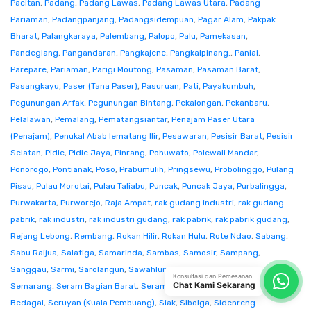
Pacitan
,
Padang
,
Padang Lawas
,
Padang Lawas Utara
,
Padang
Pariaman
,
Padangpanjang
,
Padangsidempuan
,
Pagar Alam
,
Pakpak
Bharat
,
Palangkaraya
,
Palembang
,
Palopo
,
Palu
,
Pamekasan
,
Pandeglang
,
Pangandaran
,
Pangkajene
,
Pangkalpinang.
,
Paniai
,
Parepare
,
Pariaman
,
Parigi Moutong
,
Pasaman
,
Pasaman Barat
,
Pasangkayu
,
Paser (Tana Paser)
,
Pasuruan
,
Pati
,
Payakumbuh
,
Pegunungan Arfak
,
Pegunungan Bintang
,
Pekalongan
,
Pekanbaru
,
Pelalawan
,
Pemalang
,
Pematangsiantar
,
Penajam Paser Utara
(Penajam)
,
Penukal Abab lematang Ilir
,
Pesawaran
,
Pesisir Barat
,
Pesisir
Selatan
,
Pidie
,
Pidie Jaya
,
Pinrang
,
Pohuwato
,
Polewali Mandar
,
Ponorogo
,
Pontianak
,
Poso
,
Prabumulih
,
Pringsewu
,
Probolinggo
,
Pulang
Pisau
,
Pulau Morotai
,
Pulau Taliabu
,
Puncak
,
Puncak Jaya
,
Purbalingga
,
Purwakarta
,
Purworejo
,
Raja Ampat
,
rak gudang industri
,
rak gudang
pabrik
,
rak industri
,
rak industri gudang
,
rak pabrik
,
rak pabrik gudang
,
Rejang Lebong
,
Rembang
,
Rokan Hilir
,
Rokan Hulu
,
Rote Ndao
,
Sabang
,
Sabu Raijua
,
Salatiga
,
Samarinda
,
Sambas
,
Samosir
,
Sampang
,
Sanggau
,
Sarmi
,
Sarolangun
,
Sawahlunto
,
Sekadau
,
Seluma
,
Konsultasi dan Pemesanan
Chat Kami Sekarang
Semarang
,
Seram Bagian Barat
,
Seram Bagian Timur
,
Serang
,
Serdang
Bedagai
,
Seruyan (Kuala Pembuang)
,
Siak
,
Sibolga
,
Sidenreng