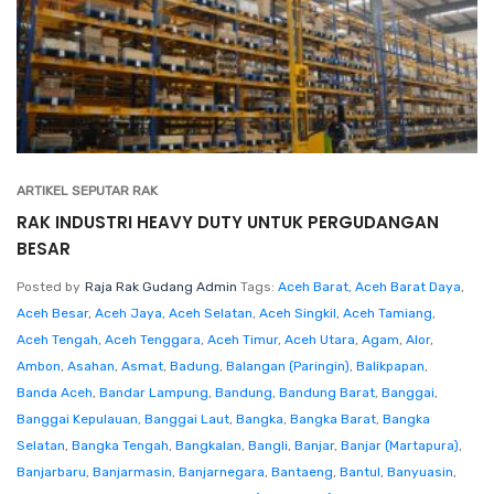
ARTIKEL SEPUTAR RAK
RAK INDUSTRI HEAVY DUTY UNTUK PERGUDANGAN
BESAR
Posted by
Raja Rak Gudang Admin
Tags:
Aceh Barat
,
Aceh Barat Daya
,
Aceh Besar
,
Aceh Jaya
,
Aceh Selatan
,
Aceh Singkil
,
Aceh Tamiang
,
Aceh Tengah
,
Aceh Tenggara
,
Aceh Timur
,
Aceh Utara
,
Agam
,
Alor
,
Ambon
,
Asahan
,
Asmat
,
Badung
,
Balangan (Paringin)
,
Balikpapan
,
Banda Aceh
,
Bandar Lampung
,
Bandung
,
Bandung Barat
,
Banggai
,
Banggai Kepulauan
,
Banggai Laut
,
Bangka
,
Bangka Barat
,
Bangka
Selatan
,
Bangka Tengah
,
Bangkalan
,
Bangli
,
Banjar
,
Banjar (Martapura)
,
Banjarbaru
,
Banjarmasin
,
Banjarnegara
,
Bantaeng
,
Bantul
,
Banyuasin
,