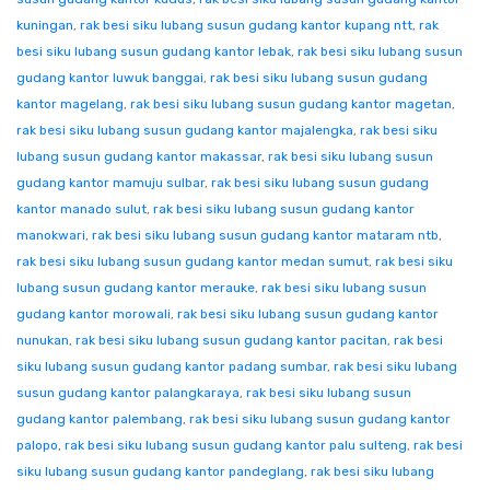
kuningan
,
rak besi siku lubang susun gudang kantor kupang ntt
,
rak
besi siku lubang susun gudang kantor lebak
,
rak besi siku lubang susun
gudang kantor luwuk banggai
,
rak besi siku lubang susun gudang
kantor magelang
,
rak besi siku lubang susun gudang kantor magetan
,
rak besi siku lubang susun gudang kantor majalengka
,
rak besi siku
lubang susun gudang kantor makassar
,
rak besi siku lubang susun
gudang kantor mamuju sulbar
,
rak besi siku lubang susun gudang
kantor manado sulut
,
rak besi siku lubang susun gudang kantor
manokwari
,
rak besi siku lubang susun gudang kantor mataram ntb
,
rak besi siku lubang susun gudang kantor medan sumut
,
rak besi siku
lubang susun gudang kantor merauke
,
rak besi siku lubang susun
gudang kantor morowali
,
rak besi siku lubang susun gudang kantor
nunukan
,
rak besi siku lubang susun gudang kantor pacitan
,
rak besi
siku lubang susun gudang kantor padang sumbar
,
rak besi siku lubang
susun gudang kantor palangkaraya
,
rak besi siku lubang susun
gudang kantor palembang
,
rak besi siku lubang susun gudang kantor
palopo
,
rak besi siku lubang susun gudang kantor palu sulteng
,
rak besi
siku lubang susun gudang kantor pandeglang
,
rak besi siku lubang