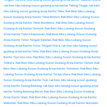
rak besi siku lubang susun gudang arsip kantor Tebing Tinggi
,
rak besi
siku lubang susun gudang arsip kantor Tebo
,
Rak Besi Siku Lubang
Susun Gudang Arsip Kantor Teluk Bintuni
,
Rak Besi Siku Lubang Susun
Gudang Arsip Kantor Teluk Wondama
,
Rak Besi Siku Lubang Susun
Gudang Arsip Kantor Ternate
,
Rak Besi Siku Lubang Susun Gudang
Arsip Kantor Tidore Kepulauan
,
Rak Besi Siku Lubang Susun Gudang
Arsip Kantor Timor Tengah Selatan
,
Rak Besi Siku Lubang Susun
Gudang Arsip Kantor Timor Tengah Utara
,
rak besi siku lubang susun
gudang arsip kantor Toba
,
Rak Besi Siku Lubang Susun Gudang Arsip
Kantor Tojo Una-Una
,
Rak Besi Siku Lubang Susun Gudang Arsip Kantor
Tolikara
,
Rak Besi Siku Lubang Susun Gudang Arsip Kantor Tolitoli
,
Rak
Besi Siku Lubang Susun Gudang Arsip Kantor Tomohon
,
Rak Besi Siku
Lubang Susun Gudang Arsip Kantor Toraja Utara
,
Rak Besi Siku Lubang
Susun Gudang Arsip Kantor Tual
,
rak besi siku lubang susun gudang
arsip kantor Tulang Bawang
,
rak besi siku lubang susun gudang arsip
kantor Tulang Bawang Barat
,
Rak Besi Siku Lubang Susun Gudang
Arsip Kantor Wajo
,
Rak Besi Siku Lubang Susun Gudang Arsip Kantor
Wakatobi
,
Rak Besi Siku Lubang Susun Gudang Arsip Kantor Waropen
,