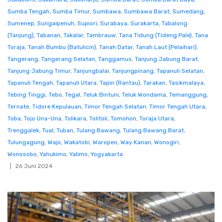
Sumba Tengah
,
Sumba Timur
,
Sumbawa
,
Sumbawa Barat
,
Sumedang
,
Sumenep
,
Sungaipenuh
,
Supiori
,
Surabaya
,
Surakarta
,
Tabalong
(Tanjung)
,
Tabanan
,
Takalar
,
Tambrauw
,
Tana Tidung (Tideng Pale)
,
Tana
Toraja
,
Tanah Bumbu (Batulicin)
,
Tanah Datar
,
Tanah Laut (Pelaihari)
,
Tangerang
,
Tangerang Selatan
,
Tanggamus
,
Tanjung Jabung Barat
,
Tanjung Jabung Timur
,
Tanjungbalai
,
Tanjungpinang
,
Tapanuli Selatan
,
Tapanuli Tengah
,
Tapanuli Utara
,
Tapin (Rantau)
,
Tarakan
,
Tasikmalaya
,
Tebing Tinggi
,
Tebo
,
Tegal
,
Teluk Bintuni
,
Teluk Wondama
,
Temanggung
,
Ternate
,
Tidore Kepulauan
,
Timor Tengah Selatan
,
Timor Tengah Utara
,
Toba
,
Tojo Una-Una
,
Tolikara
,
Tolitoli
,
Tomohon
,
Toraja Utara
,
Trenggalek
,
Tual
,
Tuban
,
Tulang Bawang
,
Tulang Bawang Barat
,
Tulungagung
,
Wajo
,
Wakatobi
,
Waropen
,
Way Kanan
,
Wonogiri
,
Wonosobo
,
Yahukimo
,
Yalimo
,
Yogyakarta
26 Juni 2024