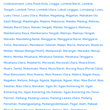
Lhokseumawe
,
Lima Puluh Kota
,
Lingga
,
Lombok Barat
,
Lombok
Tengah
,
Lombok Timur
,
Lombok Utara
,
Lubuk Linggau
,
Lumajang
,
Luwu
,
Luwu Timur
,
Luwu Utara
,
Madiun
,
Magelang
,
Magetan
,
Mahakam Ulu
(Ujoh Bilang)
,
Majalengka
,
Majene
,
Makassar
,
Malaka
,
Malang
,
Malinau
,
Maluku Barat Daya
,
Maluku Tengah
,
Maluku Tenggara
,
Mamasa
,
Mamberamo Raya
,
Mamberamo Tengah
,
Mamuju
,
Mamuju Tengah
,
Manado
,
Mandailing Natal
,
Manggarai
,
Manggarai Barat
,
Manggarai
Timur
,
Manokwari
,
Manokwari Selatan
,
Mappi
,
Maros
,
Mataram
,
Maybrat
,
Medan
,
Melawi (Nanga Pinoh)
,
Mempawah
,
Merangin
,
Merauke
,
Mesuji
,
Metro
,
Mimika
,
Minahasa
,
Minahasa Selatan
,
Minahasa Tenggara
,
Minahasa Utara
,
Mojokerto
,
Morowali
,
Morowali Utara
,
Muara Enim
,
Muaro Jambi
,
Mukomuko
,
Muna
,
Muna Barat
,
Murung Raya (Puruk Cahu)
,
Musi Banyuasin
,
Musi Rawas
,
Musi Rawas Utara
,
Nabire
,
Nagan Raya
,
Nagekeo
,
Natuna
,
Nduga
,
Ngada
,
Nganjuk
,
Ngawi
,
Nias
,
Nias Barat
,
Nias
Selatan
,
Nias Utara
,
Nunukan
,
Ogan Ilir
,
Ogan Komering Ilir
,
Ogan
Komering Ulu
,
Ogan Komering Ulu Selatan
,
Ogan Komering Ulu Timur
,
Pacitan
,
Padang
,
Padang Lawas
,
Padang Lawas Utara
,
Padang
Pariaman
,
Padangpanjang
,
Padangsidempuan
,
Pagar Alam
,
Pakpak
Bharat
,
Palangkaraya
,
Palembang
,
Palopo
,
Palu
,
Pamekasan
,