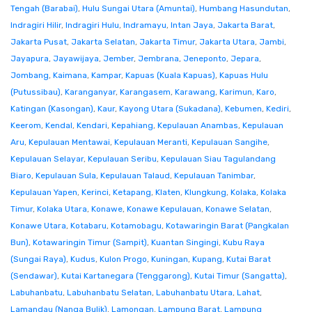
Tengah (Barabai)
,
Hulu Sungai Utara (Amuntai)
,
Humbang Hasundutan
,
Indragiri Hilir
,
Indragiri Hulu
,
Indramayu
,
Intan Jaya
,
Jakarta Barat
,
Jakarta Pusat
,
Jakarta Selatan
,
Jakarta Timur
,
Jakarta Utara
,
Jambi
,
Jayapura
,
Jayawijaya
,
Jember
,
Jembrana
,
Jeneponto
,
Jepara
,
Jombang
,
Kaimana
,
Kampar
,
Kapuas (Kuala Kapuas)
,
Kapuas Hulu
(Putussibau)
,
Karanganyar
,
Karangasem
,
Karawang
,
Karimun
,
Karo
,
Katingan (Kasongan)
,
Kaur
,
Kayong Utara (Sukadana)
,
Kebumen
,
Kediri
,
Keerom
,
Kendal
,
Kendari
,
Kepahiang
,
Kepulauan Anambas
,
Kepulauan
Aru
,
Kepulauan Mentawai
,
Kepulauan Meranti
,
Kepulauan Sangihe
,
Kepulauan Selayar
,
Kepulauan Seribu
,
Kepulauan Siau Tagulandang
Biaro
,
Kepulauan Sula
,
Kepulauan Talaud
,
Kepulauan Tanimbar
,
Kepulauan Yapen
,
Kerinci
,
Ketapang
,
Klaten
,
Klungkung
,
Kolaka
,
Kolaka
Timur
,
Kolaka Utara
,
Konawe
,
Konawe Kepulauan
,
Konawe Selatan
,
Konawe Utara
,
Kotabaru
,
Kotamobagu
,
Kotawaringin Barat (Pangkalan
Bun)
,
Kotawaringin Timur (Sampit)
,
Kuantan Singingi
,
Kubu Raya
(Sungai Raya)
,
Kudus
,
Kulon Progo
,
Kuningan
,
Kupang
,
Kutai Barat
(Sendawar)
,
Kutai Kartanegara (Tenggarong)
,
Kutai Timur (Sangatta)
,
Labuhanbatu
,
Labuhanbatu Selatan
,
Labuhanbatu Utara
,
Lahat
,
Lamandau (Nanga Bulik)
,
Lamongan
,
Lampung Barat
,
Lampung