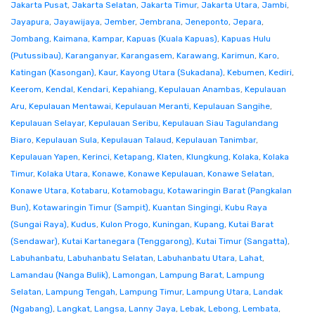
Jakarta Pusat
,
Jakarta Selatan
,
Jakarta Timur
,
Jakarta Utara
,
Jambi
,
Jayapura
,
Jayawijaya
,
Jember
,
Jembrana
,
Jeneponto
,
Jepara
,
Jombang
,
Kaimana
,
Kampar
,
Kapuas (Kuala Kapuas)
,
Kapuas Hulu
(Putussibau)
,
Karanganyar
,
Karangasem
,
Karawang
,
Karimun
,
Karo
,
Katingan (Kasongan)
,
Kaur
,
Kayong Utara (Sukadana)
,
Kebumen
,
Kediri
,
Keerom
,
Kendal
,
Kendari
,
Kepahiang
,
Kepulauan Anambas
,
Kepulauan
Aru
,
Kepulauan Mentawai
,
Kepulauan Meranti
,
Kepulauan Sangihe
,
Kepulauan Selayar
,
Kepulauan Seribu
,
Kepulauan Siau Tagulandang
Biaro
,
Kepulauan Sula
,
Kepulauan Talaud
,
Kepulauan Tanimbar
,
Kepulauan Yapen
,
Kerinci
,
Ketapang
,
Klaten
,
Klungkung
,
Kolaka
,
Kolaka
Timur
,
Kolaka Utara
,
Konawe
,
Konawe Kepulauan
,
Konawe Selatan
,
Konawe Utara
,
Kotabaru
,
Kotamobagu
,
Kotawaringin Barat (Pangkalan
Bun)
,
Kotawaringin Timur (Sampit)
,
Kuantan Singingi
,
Kubu Raya
(Sungai Raya)
,
Kudus
,
Kulon Progo
,
Kuningan
,
Kupang
,
Kutai Barat
(Sendawar)
,
Kutai Kartanegara (Tenggarong)
,
Kutai Timur (Sangatta)
,
Labuhanbatu
,
Labuhanbatu Selatan
,
Labuhanbatu Utara
,
Lahat
,
Lamandau (Nanga Bulik)
,
Lamongan
,
Lampung Barat
,
Lampung
Selatan
,
Lampung Tengah
,
Lampung Timur
,
Lampung Utara
,
Landak
(Ngabang)
,
Langkat
,
Langsa
,
Lanny Jaya
,
Lebak
,
Lebong
,
Lembata
,