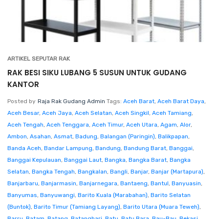
ARTIKEL SEPUTAR RAK
RAK BESI SIKU LUBANG 5 SUSUN UNTUK GUDANG
KANTOR
Posted by
Raja Rak Gudang Admin
Tags:
Aceh Barat
,
Aceh Barat Daya
,
Aceh Besar
,
Aceh Jaya
,
Aceh Selatan
,
Aceh Singkil
,
Aceh Tamiang
,
Aceh Tengah
,
Aceh Tenggara
,
Aceh Timur
,
Aceh Utara
,
Agam
,
Alor
,
Ambon
,
Asahan
,
Asmat
,
Badung
,
Balangan (Paringin)
,
Balikpapan
,
Banda Aceh
,
Bandar Lampung
,
Bandung
,
Bandung Barat
,
Banggai
,
Banggai Kepulauan
,
Banggai Laut
,
Bangka
,
Bangka Barat
,
Bangka
Selatan
,
Bangka Tengah
,
Bangkalan
,
Bangli
,
Banjar
,
Banjar (Martapura)
,
Banjarbaru
,
Banjarmasin
,
Banjarnegara
,
Bantaeng
,
Bantul
,
Banyuasin
,
Banyumas
,
Banyuwangi
,
Barito Kuala (Marabahan)
,
Barito Selatan
(Buntok)
,
Barito Timur (Tamiang Layang)
,
Barito Utara (Muara Teweh)
,
Barru
,
Batam
,
Batang
,
Batanghari
,
Batu
,
Batu Bara
,
Bau-Bau
,
Bekasi
,