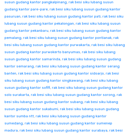
susun gudang kantor pangkalpinang
,
rak besi siku lubang susun
gudang kantor pare-pare
,
rak besi siku lubang susun gudang kantor
pasuruan
,
rak besi siku lubang susun gudang kantor pati
,
rak besi siku
lubang susun gudang kantor pekalongan
,
rak besi siku lubang susun
gudang kantor pekanbaru
,
rak besi siku lubang susun gudang kantor
pemalang
,
rak besi siku lubang susun gudang kantor pontianak
,
rak
besi siku lubang susun gudang kantor purwakarta
,
rak besi siku lubang
susun gudang kantor purwokerto banyumas
,
rak besi siku lubang
susun gudang kantor samarinda
,
rak besi siku lubang susun gudang
kantor semarang
,
rak besi siku lubang susun gudang kantor serang
banten
,
rak besi siku lubang susun gudang kantor sidoarjo
,
rak besi
siku lubang susun gudang kantor singkawang
,
rak besi siku lubang
susun gudang kantor sofifi
,
rak besi siku lubang susun gudang kantor
solo surakarta
,
rak besi siku lubang susun gudang kantor sorong
,
rak
besi siku lubang susun gudang kantor subang
,
rak besi siku lubang
susun gudang kantor sukabumi
,
rak besi siku lubang susun gudang
kantor sumba ntt
,
rak besi siku lubang susun gudang kantor
sumedang
,
rak besi siku lubang susun gudang kantor sumenep
madura
,
rak besi siku lubang susun gudang kantor surabaya
,
rak besi