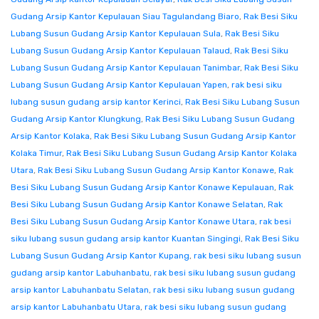
Gudang Arsip Kantor Kepulauan Siau Tagulandang Biaro
,
Rak Besi Siku
Lubang Susun Gudang Arsip Kantor Kepulauan Sula
,
Rak Besi Siku
Lubang Susun Gudang Arsip Kantor Kepulauan Talaud
,
Rak Besi Siku
Lubang Susun Gudang Arsip Kantor Kepulauan Tanimbar
,
Rak Besi Siku
Lubang Susun Gudang Arsip Kantor Kepulauan Yapen
,
rak besi siku
lubang susun gudang arsip kantor Kerinci
,
Rak Besi Siku Lubang Susun
Gudang Arsip Kantor Klungkung
,
Rak Besi Siku Lubang Susun Gudang
Arsip Kantor Kolaka
,
Rak Besi Siku Lubang Susun Gudang Arsip Kantor
Kolaka Timur
,
Rak Besi Siku Lubang Susun Gudang Arsip Kantor Kolaka
Utara
,
Rak Besi Siku Lubang Susun Gudang Arsip Kantor Konawe
,
Rak
Besi Siku Lubang Susun Gudang Arsip Kantor Konawe Kepulauan
,
Rak
Besi Siku Lubang Susun Gudang Arsip Kantor Konawe Selatan
,
Rak
Besi Siku Lubang Susun Gudang Arsip Kantor Konawe Utara
,
rak besi
siku lubang susun gudang arsip kantor Kuantan Singingi
,
Rak Besi Siku
Lubang Susun Gudang Arsip Kantor Kupang
,
rak besi siku lubang susun
gudang arsip kantor Labuhanbatu
,
rak besi siku lubang susun gudang
arsip kantor Labuhanbatu Selatan
,
rak besi siku lubang susun gudang
arsip kantor Labuhanbatu Utara
,
rak besi siku lubang susun gudang