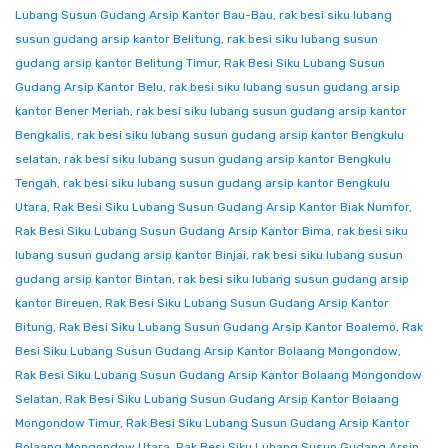
Lubang Susun Gudang Arsip Kantor Bau-Bau
,
rak besi siku lubang
susun gudang arsip kantor Belitung
,
rak besi siku lubang susun
gudang arsip kantor Belitung Timur
,
Rak Besi Siku Lubang Susun
Gudang Arsip Kantor Belu
,
rak besi siku lubang susun gudang arsip
kantor Bener Meriah
,
rak besi siku lubang susun gudang arsip kantor
Bengkalis
,
rak besi siku lubang susun gudang arsip kantor Bengkulu
selatan
,
rak besi siku lubang susun gudang arsip kantor Bengkulu
Tengah
,
rak besi siku lubang susun gudang arsip kantor Bengkulu
Utara
,
Rak Besi Siku Lubang Susun Gudang Arsip Kantor Biak Numfor
,
Rak Besi Siku Lubang Susun Gudang Arsip Kantor Bima
,
rak besi siku
lubang susun gudang arsip kantor Binjai
,
rak besi siku lubang susun
gudang arsip kantor Bintan
,
rak besi siku lubang susun gudang arsip
kantor Bireuen
,
Rak Besi Siku Lubang Susun Gudang Arsip Kantor
Bitung
,
Rak Besi Siku Lubang Susun Gudang Arsip Kantor Boalemo
,
Rak
Besi Siku Lubang Susun Gudang Arsip Kantor Bolaang Mongondow
,
Rak Besi Siku Lubang Susun Gudang Arsip Kantor Bolaang Mongondow
Selatan
,
Rak Besi Siku Lubang Susun Gudang Arsip Kantor Bolaang
Mongondow Timur
,
Rak Besi Siku Lubang Susun Gudang Arsip Kantor
Bolaang Mongondow Utara
,
Rak Besi Siku Lubang Susun Gudang Arsip