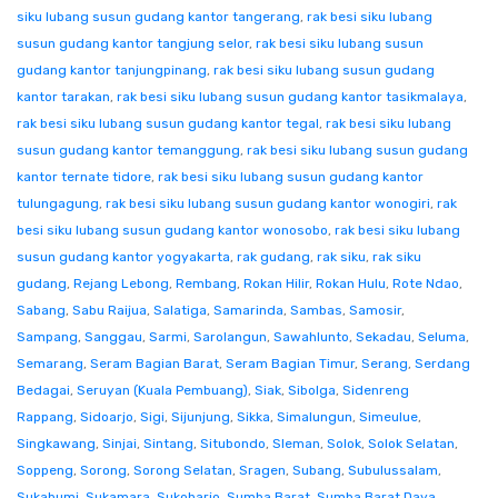
siku lubang susun gudang kantor tangerang
,
rak besi siku lubang
susun gudang kantor tangjung selor
,
rak besi siku lubang susun
gudang kantor tanjungpinang
,
rak besi siku lubang susun gudang
kantor tarakan
,
rak besi siku lubang susun gudang kantor tasikmalaya
,
rak besi siku lubang susun gudang kantor tegal
,
rak besi siku lubang
susun gudang kantor temanggung
,
rak besi siku lubang susun gudang
kantor ternate tidore
,
rak besi siku lubang susun gudang kantor
tulungagung
,
rak besi siku lubang susun gudang kantor wonogiri
,
rak
besi siku lubang susun gudang kantor wonosobo
,
rak besi siku lubang
susun gudang kantor yogyakarta
,
rak gudang
,
rak siku
,
rak siku
gudang
,
Rejang Lebong
,
Rembang
,
Rokan Hilir
,
Rokan Hulu
,
Rote Ndao
,
Sabang
,
Sabu Raijua
,
Salatiga
,
Samarinda
,
Sambas
,
Samosir
,
Sampang
,
Sanggau
,
Sarmi
,
Sarolangun
,
Sawahlunto
,
Sekadau
,
Seluma
,
Semarang
,
Seram Bagian Barat
,
Seram Bagian Timur
,
Serang
,
Serdang
Bedagai
,
Seruyan (Kuala Pembuang)
,
Siak
,
Sibolga
,
Sidenreng
Rappang
,
Sidoarjo
,
Sigi
,
Sijunjung
,
Sikka
,
Simalungun
,
Simeulue
,
Singkawang
,
Sinjai
,
Sintang
,
Situbondo
,
Sleman
,
Solok
,
Solok Selatan
,
Soppeng
,
Sorong
,
Sorong Selatan
,
Sragen
,
Subang
,
Subulussalam
,
Sukabumi
,
Sukamara
,
Sukoharjo
,
Sumba Barat
,
Sumba Barat Daya
,