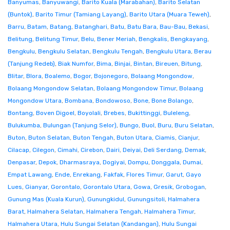
Banyumas
,
Banyuwangi
,
Barito Kuala (Marabahan)
,
Barito Selatan
(Buntok)
,
Barito Timur (Tamiang Layang)
,
Barito Utara (Muara Teweh)
,
Barru
,
Batam
,
Batang
,
Batanghari
,
Batu
,
Batu Bara
,
Bau-Bau
,
Bekasi
,
Belitung
,
Belitung Timur
,
Belu
,
Bener Meriah
,
Bengkalis
,
Bengkayang
,
Bengkulu
,
Bengkulu Selatan
,
Bengkulu Tengah
,
Bengkulu Utara
,
Berau
(Tanjung Redeb)
,
Biak Numfor
,
Bima
,
Binjai
,
Bintan
,
Bireuen
,
Bitung
,
Blitar
,
Blora
,
Boalemo
,
Bogor
,
Bojonegoro
,
Bolaang Mongondow
,
Bolaang Mongondow Selatan
,
Bolaang Mongondow Timur
,
Bolaang
Mongondow Utara
,
Bombana
,
Bondowoso
,
Bone
,
Bone Bolango
,
Bontang
,
Boven Digoel
,
Boyolali
,
Brebes
,
Bukittinggi
,
Buleleng
,
Bulukumba
,
Bulungan (Tanjung Selor)
,
Bungo
,
Buol
,
Buru
,
Buru Selatan
,
Buton
,
Buton Selatan
,
Buton Tengah
,
Buton Utara
,
Ciamis
,
Cianjur
,
Cilacap
,
Cilegon
,
Cimahi
,
Cirebon
,
Dairi
,
Deiyai
,
Deli Serdang
,
Demak
,
Denpasar
,
Depok
,
Dharmasraya
,
Dogiyai
,
Dompu
,
Donggala
,
Dumai
,
Empat Lawang
,
Ende
,
Enrekang
,
Fakfak
,
Flores Timur
,
Garut
,
Gayo
Lues
,
Gianyar
,
Gorontalo
,
Gorontalo Utara
,
Gowa
,
Gresik
,
Grobogan
,
Gunung Mas (Kuala Kurun)
,
Gunungkidul
,
Gunungsitoli
,
Halmahera
Barat
,
Halmahera Selatan
,
Halmahera Tengah
,
Halmahera Timur
,
Halmahera Utara
,
Hulu Sungai Selatan (Kandangan)
,
Hulu Sungai