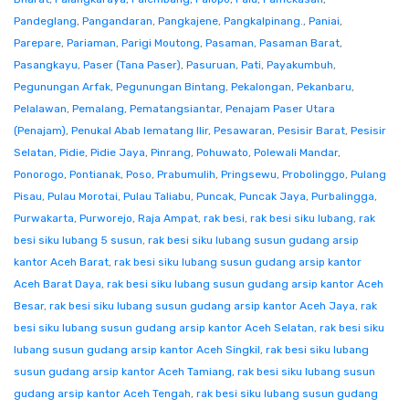
Pandeglang
,
Pangandaran
,
Pangkajene
,
Pangkalpinang.
,
Paniai
,
Parepare
,
Pariaman
,
Parigi Moutong
,
Pasaman
,
Pasaman Barat
,
Pasangkayu
,
Paser (Tana Paser)
,
Pasuruan
,
Pati
,
Payakumbuh
,
Pegunungan Arfak
,
Pegunungan Bintang
,
Pekalongan
,
Pekanbaru
,
Pelalawan
,
Pemalang
,
Pematangsiantar
,
Penajam Paser Utara
(Penajam)
,
Penukal Abab lematang Ilir
,
Pesawaran
,
Pesisir Barat
,
Pesisir
Selatan
,
Pidie
,
Pidie Jaya
,
Pinrang
,
Pohuwato
,
Polewali Mandar
,
Ponorogo
,
Pontianak
,
Poso
,
Prabumulih
,
Pringsewu
,
Probolinggo
,
Pulang
Pisau
,
Pulau Morotai
,
Pulau Taliabu
,
Puncak
,
Puncak Jaya
,
Purbalingga
,
Purwakarta
,
Purworejo
,
Raja Ampat
,
rak besi
,
rak besi siku lubang
,
rak
besi siku lubang 5 susun
,
rak besi siku lubang susun gudang arsip
kantor Aceh Barat
,
rak besi siku lubang susun gudang arsip kantor
Aceh Barat Daya
,
rak besi siku lubang susun gudang arsip kantor Aceh
Besar
,
rak besi siku lubang susun gudang arsip kantor Aceh Jaya
,
rak
besi siku lubang susun gudang arsip kantor Aceh Selatan
,
rak besi siku
lubang susun gudang arsip kantor Aceh Singkil
,
rak besi siku lubang
susun gudang arsip kantor Aceh Tamiang
,
rak besi siku lubang susun
gudang arsip kantor Aceh Tengah
,
rak besi siku lubang susun gudang