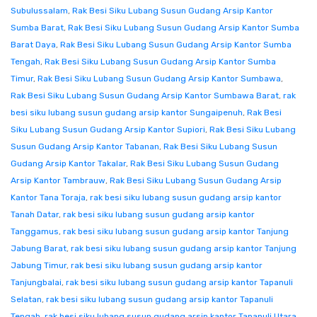
Subulussalam
,
Rak Besi Siku Lubang Susun Gudang Arsip Kantor
Sumba Barat
,
Rak Besi Siku Lubang Susun Gudang Arsip Kantor Sumba
Barat Daya
,
Rak Besi Siku Lubang Susun Gudang Arsip Kantor Sumba
Tengah
,
Rak Besi Siku Lubang Susun Gudang Arsip Kantor Sumba
Timur
,
Rak Besi Siku Lubang Susun Gudang Arsip Kantor Sumbawa
,
Rak Besi Siku Lubang Susun Gudang Arsip Kantor Sumbawa Barat
,
rak
besi siku lubang susun gudang arsip kantor Sungaipenuh
,
Rak Besi
Siku Lubang Susun Gudang Arsip Kantor Supiori
,
Rak Besi Siku Lubang
Susun Gudang Arsip Kantor Tabanan
,
Rak Besi Siku Lubang Susun
Gudang Arsip Kantor Takalar
,
Rak Besi Siku Lubang Susun Gudang
Arsip Kantor Tambrauw
,
Rak Besi Siku Lubang Susun Gudang Arsip
Kantor Tana Toraja
,
rak besi siku lubang susun gudang arsip kantor
Tanah Datar
,
rak besi siku lubang susun gudang arsip kantor
Tanggamus
,
rak besi siku lubang susun gudang arsip kantor Tanjung
Jabung Barat
,
rak besi siku lubang susun gudang arsip kantor Tanjung
Jabung Timur
,
rak besi siku lubang susun gudang arsip kantor
Tanjungbalai
,
rak besi siku lubang susun gudang arsip kantor Tapanuli
Selatan
,
rak besi siku lubang susun gudang arsip kantor Tapanuli
Tengah
,
rak besi siku lubang susun gudang arsip kantor Tapanuli Utara
,