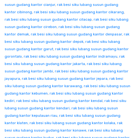
susun gudang kantor cianjur
,
rak besi siku lubang susun gudang
kantor cibinong
,
rak besi siku lubang susun gudang kantor cikarang
,
rak besi siku lubang susun gudang kantor cilacap
,
rak besi siku lubang
susun gudang kantor cirebon
,
rak besi siku lubang susun gudang
kantor demak
,
rak besi siku lubang susun gudang kantor denpasar
,
rak
besi siku lubang susun gudang kantor depok
,
rak besi siku lubang
susun gudang kantor garut
,
rak besi siku lubang susun gudang kantor
gorontalo
,
rak besi siku lubang susun gudang kantor indramayu
,
rak
besi siku lubang susun gudang kantor jakarta
,
rak besi siku lubang
susun gudang kantor jambi
,
rak besi siku lubang susun gudang kantor
jayapura
,
rak besi siku lubang susun gudang kantor jepara
,
rak besi
siku lubang susun gudang kantor karawang
,
rak besi siku lubang susun
gudang kantor kebumen
,
rak besi siku lubang susun gudang kantor
kediri
,
rak besi siku lubang susun gudang kantor kendal
,
rak besi siku
lubang susun gudang kantor kendari
,
rak besi siku lubang susun
gudang kantor kepulauan riau
,
rak besi siku lubang susun gudang
kantor klaten
,
rak besi siku lubang susun gudang kantor kolaka
,
rak
besi siku lubang susun gudang kantor konawe
,
rak besi siku lubang
susun gudang kantor kudus
,
rak besi siku lubang susun gudang kantor