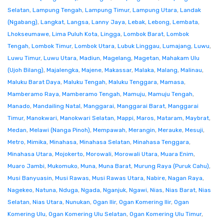
Selatan
,
Lampung Tengah
,
Lampung Timur
,
Lampung Utara
,
Landak
(Ngabang)
,
Langkat
,
Langsa
,
Lanny Jaya
,
Lebak
,
Lebong
,
Lembata
,
Lhokseumawe
,
Lima Puluh Kota
,
Lingga
,
Lombok Barat
,
Lombok
Tengah
,
Lombok Timur
,
Lombok Utara
,
Lubuk Linggau
,
Lumajang
,
Luwu
,
Luwu Timur
,
Luwu Utara
,
Madiun
,
Magelang
,
Magetan
,
Mahakam Ulu
(Ujoh Bilang)
,
Majalengka
,
Majene
,
Makassar
,
Malaka
,
Malang
,
Malinau
,
Maluku Barat Daya
,
Maluku Tengah
,
Maluku Tenggara
,
Mamasa
,
Mamberamo Raya
,
Mamberamo Tengah
,
Mamuju
,
Mamuju Tengah
,
Manado
,
Mandailing Natal
,
Manggarai
,
Manggarai Barat
,
Manggarai
Timur
,
Manokwari
,
Manokwari Selatan
,
Mappi
,
Maros
,
Mataram
,
Maybrat
,
Medan
,
Melawi (Nanga Pinoh)
,
Mempawah
,
Merangin
,
Merauke
,
Mesuji
,
Metro
,
Mimika
,
Minahasa
,
Minahasa Selatan
,
Minahasa Tenggara
,
Minahasa Utara
,
Mojokerto
,
Morowali
,
Morowali Utara
,
Muara Enim
,
Muaro Jambi
,
Mukomuko
,
Muna
,
Muna Barat
,
Murung Raya (Puruk Cahu)
,
Musi Banyuasin
,
Musi Rawas
,
Musi Rawas Utara
,
Nabire
,
Nagan Raya
,
Nagekeo
,
Natuna
,
Nduga
,
Ngada
,
Nganjuk
,
Ngawi
,
Nias
,
Nias Barat
,
Nias
Selatan
,
Nias Utara
,
Nunukan
,
Ogan Ilir
,
Ogan Komering Ilir
,
Ogan
Komering Ulu
,
Ogan Komering Ulu Selatan
,
Ogan Komering Ulu Timur
,