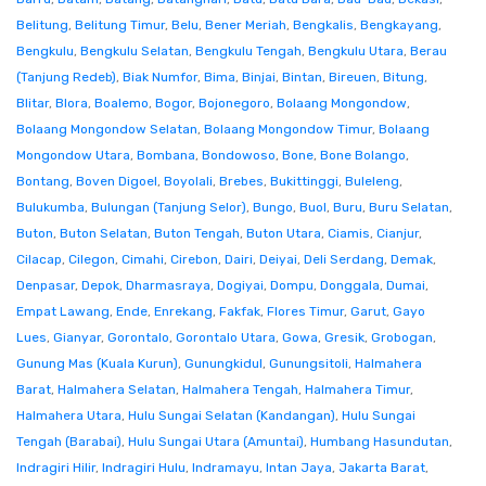
Belitung
,
Belitung Timur
,
Belu
,
Bener Meriah
,
Bengkalis
,
Bengkayang
,
Bengkulu
,
Bengkulu Selatan
,
Bengkulu Tengah
,
Bengkulu Utara
,
Berau
(Tanjung Redeb)
,
Biak Numfor
,
Bima
,
Binjai
,
Bintan
,
Bireuen
,
Bitung
,
Blitar
,
Blora
,
Boalemo
,
Bogor
,
Bojonegoro
,
Bolaang Mongondow
,
Bolaang Mongondow Selatan
,
Bolaang Mongondow Timur
,
Bolaang
Mongondow Utara
,
Bombana
,
Bondowoso
,
Bone
,
Bone Bolango
,
Bontang
,
Boven Digoel
,
Boyolali
,
Brebes
,
Bukittinggi
,
Buleleng
,
Bulukumba
,
Bulungan (Tanjung Selor)
,
Bungo
,
Buol
,
Buru
,
Buru Selatan
,
Buton
,
Buton Selatan
,
Buton Tengah
,
Buton Utara
,
Ciamis
,
Cianjur
,
Cilacap
,
Cilegon
,
Cimahi
,
Cirebon
,
Dairi
,
Deiyai
,
Deli Serdang
,
Demak
,
Denpasar
,
Depok
,
Dharmasraya
,
Dogiyai
,
Dompu
,
Donggala
,
Dumai
,
Empat Lawang
,
Ende
,
Enrekang
,
Fakfak
,
Flores Timur
,
Garut
,
Gayo
Lues
,
Gianyar
,
Gorontalo
,
Gorontalo Utara
,
Gowa
,
Gresik
,
Grobogan
,
Gunung Mas (Kuala Kurun)
,
Gunungkidul
,
Gunungsitoli
,
Halmahera
Barat
,
Halmahera Selatan
,
Halmahera Tengah
,
Halmahera Timur
,
Halmahera Utara
,
Hulu Sungai Selatan (Kandangan)
,
Hulu Sungai
Tengah (Barabai)
,
Hulu Sungai Utara (Amuntai)
,
Humbang Hasundutan
,
Indragiri Hilir
,
Indragiri Hulu
,
Indramayu
,
Intan Jaya
,
Jakarta Barat
,