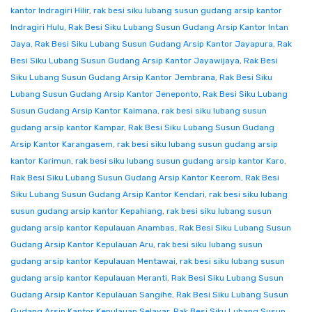
kantor Indragiri Hilir
,
rak besi siku lubang susun gudang arsip kantor
Indragiri Hulu
,
Rak Besi Siku Lubang Susun Gudang Arsip Kantor Intan
Jaya
,
Rak Besi Siku Lubang Susun Gudang Arsip Kantor Jayapura
,
Rak
Besi Siku Lubang Susun Gudang Arsip Kantor Jayawijaya
,
Rak Besi
Siku Lubang Susun Gudang Arsip Kantor Jembrana
,
Rak Besi Siku
Lubang Susun Gudang Arsip Kantor Jeneponto
,
Rak Besi Siku Lubang
Susun Gudang Arsip Kantor Kaimana
,
rak besi siku lubang susun
gudang arsip kantor Kampar
,
Rak Besi Siku Lubang Susun Gudang
Arsip Kantor Karangasem
,
rak besi siku lubang susun gudang arsip
kantor Karimun
,
rak besi siku lubang susun gudang arsip kantor Karo
,
Rak Besi Siku Lubang Susun Gudang Arsip Kantor Keerom
,
Rak Besi
Siku Lubang Susun Gudang Arsip Kantor Kendari
,
rak besi siku lubang
susun gudang arsip kantor Kepahiang
,
rak besi siku lubang susun
gudang arsip kantor Kepulauan Anambas
,
Rak Besi Siku Lubang Susun
Gudang Arsip Kantor Kepulauan Aru
,
rak besi siku lubang susun
gudang arsip kantor Kepulauan Mentawai
,
rak besi siku lubang susun
gudang arsip kantor Kepulauan Meranti
,
Rak Besi Siku Lubang Susun
Gudang Arsip Kantor Kepulauan Sangihe
,
Rak Besi Siku Lubang Susun
Gudang Arsip Kantor Kepulauan Selayar
,
Rak Besi Siku Lubang Susun