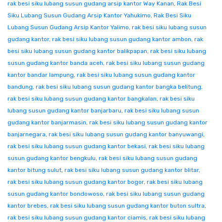
rak besi siku lubang susun gudang arsip kantor Way Kanan
,
Rak Besi
Siku Lubang Susun Gudang Arsip Kantor Yahukimo
,
Rak Besi Siku
Lubang Susun Gudang Arsip Kantor Yalimo
,
rak besi siku lubang susun
gudang kantor
,
rak besi siku lubang susun gudang kantor ambon
,
rak
besi siku lubang susun gudang kantor balikpapan
,
rak besi siku lubang
susun gudang kantor banda aceh
,
rak besi siku lubang susun gudang
kantor bandar lampung
,
rak besi siku lubang susun gudang kantor
bandung
,
rak besi siku lubang susun gudang kantor bangka belitung
,
rak besi siku lubang susun gudang kantor bangkalan
,
rak besi siku
lubang susun gudang kantor banjarbaru
,
rak besi siku lubang susun
gudang kantor banjarmasin
,
rak besi siku lubang susun gudang kantor
banjarnegara
,
rak besi siku lubang susun gudang kantor banyuwangi
,
rak besi siku lubang susun gudang kantor bekasi
,
rak besi siku lubang
susun gudang kantor bengkulu
,
rak besi siku lubang susun gudang
kantor bitung sulut
,
rak besi siku lubang susun gudang kantor blitar
,
rak besi siku lubang susun gudang kantor bogor
,
rak besi siku lubang
susun gudang kantor bondowoso
,
rak besi siku lubang susun gudang
kantor brebes
,
rak besi siku lubang susun gudang kantor buton sultra
,
rak besi siku lubang susun gudang kantor ciamis
,
rak besi siku lubang