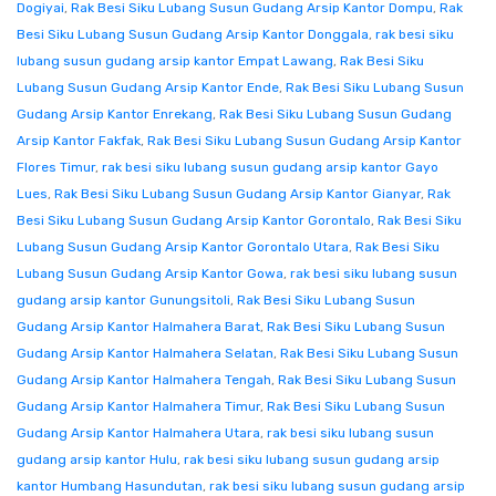
Dogiyai
,
Rak Besi Siku Lubang Susun Gudang Arsip Kantor Dompu
,
Rak
Besi Siku Lubang Susun Gudang Arsip Kantor Donggala
,
rak besi siku
lubang susun gudang arsip kantor Empat Lawang
,
Rak Besi Siku
Lubang Susun Gudang Arsip Kantor Ende
,
Rak Besi Siku Lubang Susun
Gudang Arsip Kantor Enrekang
,
Rak Besi Siku Lubang Susun Gudang
Arsip Kantor Fakfak
,
Rak Besi Siku Lubang Susun Gudang Arsip Kantor
Flores Timur
,
rak besi siku lubang susun gudang arsip kantor Gayo
Lues
,
Rak Besi Siku Lubang Susun Gudang Arsip Kantor Gianyar
,
Rak
Besi Siku Lubang Susun Gudang Arsip Kantor Gorontalo
,
Rak Besi Siku
Lubang Susun Gudang Arsip Kantor Gorontalo Utara
,
Rak Besi Siku
Lubang Susun Gudang Arsip Kantor Gowa
,
rak besi siku lubang susun
gudang arsip kantor Gunungsitoli
,
Rak Besi Siku Lubang Susun
Gudang Arsip Kantor Halmahera Barat
,
Rak Besi Siku Lubang Susun
Gudang Arsip Kantor Halmahera Selatan
,
Rak Besi Siku Lubang Susun
Gudang Arsip Kantor Halmahera Tengah
,
Rak Besi Siku Lubang Susun
Gudang Arsip Kantor Halmahera Timur
,
Rak Besi Siku Lubang Susun
Gudang Arsip Kantor Halmahera Utara
,
rak besi siku lubang susun
gudang arsip kantor Hulu
,
rak besi siku lubang susun gudang arsip
kantor Humbang Hasundutan
,
rak besi siku lubang susun gudang arsip