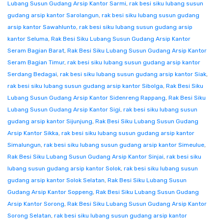
Lubang Susun Gudang Arsip Kantor Sarmi
,
rak besi siku lubang susun
gudang arsip kantor Sarolangun
,
rak besi siku lubang susun gudang
arsip kantor Sawahlunto
,
rak besi siku lubang susun gudang arsip
kantor Seluma
,
Rak Besi Siku Lubang Susun Gudang Arsip Kantor
Seram Bagian Barat
,
Rak Besi Siku Lubang Susun Gudang Arsip Kantor
Seram Bagian Timur
,
rak besi siku lubang susun gudang arsip kantor
Serdang Bedagai
,
rak besi siku lubang susun gudang arsip kantor Siak
,
rak besi siku lubang susun gudang arsip kantor Sibolga
,
Rak Besi Siku
Lubang Susun Gudang Arsip Kantor Sidenreng Rappang
,
Rak Besi Siku
Lubang Susun Gudang Arsip Kantor Sigi
,
rak besi siku lubang susun
gudang arsip kantor Sijunjung
,
Rak Besi Siku Lubang Susun Gudang
Arsip Kantor Sikka
,
rak besi siku lubang susun gudang arsip kantor
Simalungun
,
rak besi siku lubang susun gudang arsip kantor Simeulue
,
Rak Besi Siku Lubang Susun Gudang Arsip Kantor Sinjai
,
rak besi siku
lubang susun gudang arsip kantor Solok
,
rak besi siku lubang susun
gudang arsip kantor Solok Selatan
,
Rak Besi Siku Lubang Susun
Gudang Arsip Kantor Soppeng
,
Rak Besi Siku Lubang Susun Gudang
Arsip Kantor Sorong
,
Rak Besi Siku Lubang Susun Gudang Arsip Kantor
Sorong Selatan
,
rak besi siku lubang susun gudang arsip kantor