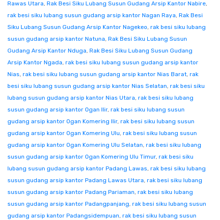
Rawas Utara
,
Rak Besi Siku Lubang Susun Gudang Arsip Kantor Nabire
,
rak besi siku lubang susun gudang arsip kantor Nagan Raya
,
Rak Besi
Siku Lubang Susun Gudang Arsip Kantor Nagekeo
,
rak besi siku lubang
susun gudang arsip kantor Natuna
,
Rak Besi Siku Lubang Susun
Gudang Arsip Kantor Nduga
,
Rak Besi Siku Lubang Susun Gudang
Arsip Kantor Ngada
,
rak besi siku lubang susun gudang arsip kantor
Nias
,
rak besi siku lubang susun gudang arsip kantor Nias Barat
,
rak
besi siku lubang susun gudang arsip kantor Nias Selatan
,
rak besi siku
lubang susun gudang arsip kantor Nias Utara
,
rak besi siku lubang
susun gudang arsip kantor Ogan Ilir
,
rak besi siku lubang susun
gudang arsip kantor Ogan Komering Ilir
,
rak besi siku lubang susun
gudang arsip kantor Ogan Komering Ulu
,
rak besi siku lubang susun
gudang arsip kantor Ogan Komering Ulu Selatan
,
rak besi siku lubang
susun gudang arsip kantor Ogan Komering Ulu Timur
,
rak besi siku
lubang susun gudang arsip kantor Padang Lawas
,
rak besi siku lubang
susun gudang arsip kantor Padang Lawas Utara
,
rak besi siku lubang
susun gudang arsip kantor Padang Pariaman
,
rak besi siku lubang
susun gudang arsip kantor Padangpanjang
,
rak besi siku lubang susun
gudang arsip kantor Padangsidempuan
,
rak besi siku lubang susun