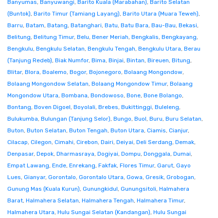
Banyumas
,
Banyuwangi
,
Barito Kuala (Marabahan)
,
Barito Selatan
(Buntok)
,
Barito Timur (Tamiang Layang)
,
Barito Utara (Muara Teweh)
,
Barru
,
Batam
,
Batang
,
Batanghari
,
Batu
,
Batu Bara
,
Bau-Bau
,
Bekasi
,
Belitung
,
Belitung Timur
,
Belu
,
Bener Meriah
,
Bengkalis
,
Bengkayang
,
Bengkulu
,
Bengkulu Selatan
,
Bengkulu Tengah
,
Bengkulu Utara
,
Berau
(Tanjung Redeb)
,
Biak Numfor
,
Bima
,
Binjai
,
Bintan
,
Bireuen
,
Bitung
,
Blitar
,
Blora
,
Boalemo
,
Bogor
,
Bojonegoro
,
Bolaang Mongondow
,
Bolaang Mongondow Selatan
,
Bolaang Mongondow Timur
,
Bolaang
Mongondow Utara
,
Bombana
,
Bondowoso
,
Bone
,
Bone Bolango
,
Bontang
,
Boven Digoel
,
Boyolali
,
Brebes
,
Bukittinggi
,
Buleleng
,
Bulukumba
,
Bulungan (Tanjung Selor)
,
Bungo
,
Buol
,
Buru
,
Buru Selatan
,
Buton
,
Buton Selatan
,
Buton Tengah
,
Buton Utara
,
Ciamis
,
Cianjur
,
Cilacap
,
Cilegon
,
Cimahi
,
Cirebon
,
Dairi
,
Deiyai
,
Deli Serdang
,
Demak
,
Denpasar
,
Depok
,
Dharmasraya
,
Dogiyai
,
Dompu
,
Donggala
,
Dumai
,
Empat Lawang
,
Ende
,
Enrekang
,
Fakfak
,
Flores Timur
,
Garut
,
Gayo
Lues
,
Gianyar
,
Gorontalo
,
Gorontalo Utara
,
Gowa
,
Gresik
,
Grobogan
,
Gunung Mas (Kuala Kurun)
,
Gunungkidul
,
Gunungsitoli
,
Halmahera
Barat
,
Halmahera Selatan
,
Halmahera Tengah
,
Halmahera Timur
,
Halmahera Utara
,
Hulu Sungai Selatan (Kandangan)
,
Hulu Sungai