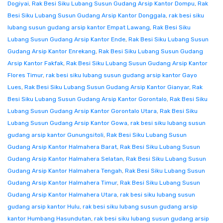
Dogiyai
,
Rak Besi Siku Lubang Susun Gudang Arsip Kantor Dompu
,
Rak
Besi Siku Lubang Susun Gudang Arsip Kantor Donggala
,
rak besi siku
lubang susun gudang arsip kantor Empat Lawang
,
Rak Besi Siku
Lubang Susun Gudang Arsip Kantor Ende
,
Rak Besi Siku Lubang Susun
Gudang Arsip Kantor Enrekang
,
Rak Besi Siku Lubang Susun Gudang
Arsip Kantor Fakfak
,
Rak Besi Siku Lubang Susun Gudang Arsip Kantor
Flores Timur
,
rak besi siku lubang susun gudang arsip kantor Gayo
Lues
,
Rak Besi Siku Lubang Susun Gudang Arsip Kantor Gianyar
,
Rak
Besi Siku Lubang Susun Gudang Arsip Kantor Gorontalo
,
Rak Besi Siku
Lubang Susun Gudang Arsip Kantor Gorontalo Utara
,
Rak Besi Siku
Lubang Susun Gudang Arsip Kantor Gowa
,
rak besi siku lubang susun
gudang arsip kantor Gunungsitoli
,
Rak Besi Siku Lubang Susun
Gudang Arsip Kantor Halmahera Barat
,
Rak Besi Siku Lubang Susun
Gudang Arsip Kantor Halmahera Selatan
,
Rak Besi Siku Lubang Susun
Gudang Arsip Kantor Halmahera Tengah
,
Rak Besi Siku Lubang Susun
Gudang Arsip Kantor Halmahera Timur
,
Rak Besi Siku Lubang Susun
Gudang Arsip Kantor Halmahera Utara
,
rak besi siku lubang susun
gudang arsip kantor Hulu
,
rak besi siku lubang susun gudang arsip
kantor Humbang Hasundutan
,
rak besi siku lubang susun gudang arsip