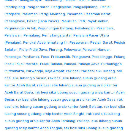
Pandeglang
,
Pangandaran
,
Pangkajene
,
Pangkalpinang.
,
Paniai
,
Parepare
,
Pariaman
,
Parigi Moutong
,
Pasaman
,
Pasaman Barat
,
Pasangkayu
,
Paser (Tana Paser)
,
Pasuruan
,
Pati
,
Payakumbuh
,
Pegunungan Arfak
,
Pegunungan Bintang
,
Pekalongan
,
Pekanbaru
,
Pelalawan
,
Pemalang
,
Pematangsiantar
,
Penajam Paser Utara
(Penajam)
,
Penukal Abab lematang Ilir
,
Pesawaran
,
Pesisir Barat
,
Pesisir
Selatan
,
Pidie
,
Pidie Jaya
,
Pinrang
,
Pohuwato
,
Polewali Mandar
,
Ponorogo
,
Pontianak
,
Poso
,
Prabumulih
,
Pringsewu
,
Probolinggo
,
Pulang
Pisau
,
Pulau Morotai
,
Pulau Taliabu
,
Puncak
,
Puncak Jaya
,
Purbalingga
,
Purwakarta
,
Purworejo
,
Raja Ampat
,
rak besi
,
rak besi siku lubang
,
rak
besi siku lubang 5 susun
,
rak besi siku lubang susun gudang arsip
kantor Aceh Barat
,
rak besi siku lubang susun gudang arsip kantor
Aceh Barat Daya
,
rak besi siku lubang susun gudang arsip kantor Aceh
Besar
,
rak besi siku lubang susun gudang arsip kantor Aceh Jaya
,
rak
besi siku lubang susun gudang arsip kantor Aceh Selatan
,
rak besi siku
lubang susun gudang arsip kantor Aceh Singkil
,
rak besi siku lubang
susun gudang arsip kantor Aceh Tamiang
,
rak besi siku lubang susun
gudang arsip kantor Aceh Tengah
,
rak besi siku lubang susun gudang