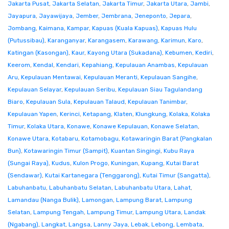
Jakarta Pusat
,
Jakarta Selatan
,
Jakarta Timur
,
Jakarta Utara
,
Jambi
,
Jayapura
,
Jayawijaya
,
Jember
,
Jembrana
,
Jeneponto
,
Jepara
,
Jombang
,
Kaimana
,
Kampar
,
Kapuas (Kuala Kapuas)
,
Kapuas Hulu
(Putussibau)
,
Karanganyar
,
Karangasem
,
Karawang
,
Karimun
,
Karo
,
Katingan (Kasongan)
,
Kaur
,
Kayong Utara (Sukadana)
,
Kebumen
,
Kediri
,
Keerom
,
Kendal
,
Kendari
,
Kepahiang
,
Kepulauan Anambas
,
Kepulauan
Aru
,
Kepulauan Mentawai
,
Kepulauan Meranti
,
Kepulauan Sangihe
,
Kepulauan Selayar
,
Kepulauan Seribu
,
Kepulauan Siau Tagulandang
Biaro
,
Kepulauan Sula
,
Kepulauan Talaud
,
Kepulauan Tanimbar
,
Kepulauan Yapen
,
Kerinci
,
Ketapang
,
Klaten
,
Klungkung
,
Kolaka
,
Kolaka
Timur
,
Kolaka Utara
,
Konawe
,
Konawe Kepulauan
,
Konawe Selatan
,
Konawe Utara
,
Kotabaru
,
Kotamobagu
,
Kotawaringin Barat (Pangkalan
Bun)
,
Kotawaringin Timur (Sampit)
,
Kuantan Singingi
,
Kubu Raya
(Sungai Raya)
,
Kudus
,
Kulon Progo
,
Kuningan
,
Kupang
,
Kutai Barat
(Sendawar)
,
Kutai Kartanegara (Tenggarong)
,
Kutai Timur (Sangatta)
,
Labuhanbatu
,
Labuhanbatu Selatan
,
Labuhanbatu Utara
,
Lahat
,
Lamandau (Nanga Bulik)
,
Lamongan
,
Lampung Barat
,
Lampung
Selatan
,
Lampung Tengah
,
Lampung Timur
,
Lampung Utara
,
Landak
(Ngabang)
,
Langkat
,
Langsa
,
Lanny Jaya
,
Lebak
,
Lebong
,
Lembata
,