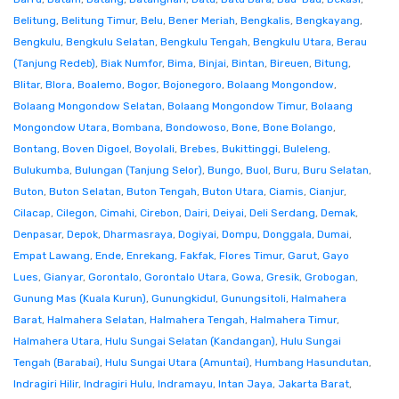
Belitung
,
Belitung Timur
,
Belu
,
Bener Meriah
,
Bengkalis
,
Bengkayang
,
Bengkulu
,
Bengkulu Selatan
,
Bengkulu Tengah
,
Bengkulu Utara
,
Berau
(Tanjung Redeb)
,
Biak Numfor
,
Bima
,
Binjai
,
Bintan
,
Bireuen
,
Bitung
,
Blitar
,
Blora
,
Boalemo
,
Bogor
,
Bojonegoro
,
Bolaang Mongondow
,
Bolaang Mongondow Selatan
,
Bolaang Mongondow Timur
,
Bolaang
Mongondow Utara
,
Bombana
,
Bondowoso
,
Bone
,
Bone Bolango
,
Bontang
,
Boven Digoel
,
Boyolali
,
Brebes
,
Bukittinggi
,
Buleleng
,
Bulukumba
,
Bulungan (Tanjung Selor)
,
Bungo
,
Buol
,
Buru
,
Buru Selatan
,
Buton
,
Buton Selatan
,
Buton Tengah
,
Buton Utara
,
Ciamis
,
Cianjur
,
Cilacap
,
Cilegon
,
Cimahi
,
Cirebon
,
Dairi
,
Deiyai
,
Deli Serdang
,
Demak
,
Denpasar
,
Depok
,
Dharmasraya
,
Dogiyai
,
Dompu
,
Donggala
,
Dumai
,
Empat Lawang
,
Ende
,
Enrekang
,
Fakfak
,
Flores Timur
,
Garut
,
Gayo
Lues
,
Gianyar
,
Gorontalo
,
Gorontalo Utara
,
Gowa
,
Gresik
,
Grobogan
,
Gunung Mas (Kuala Kurun)
,
Gunungkidul
,
Gunungsitoli
,
Halmahera
Barat
,
Halmahera Selatan
,
Halmahera Tengah
,
Halmahera Timur
,
Halmahera Utara
,
Hulu Sungai Selatan (Kandangan)
,
Hulu Sungai
Tengah (Barabai)
,
Hulu Sungai Utara (Amuntai)
,
Humbang Hasundutan
,
Indragiri Hilir
,
Indragiri Hulu
,
Indramayu
,
Intan Jaya
,
Jakarta Barat
,