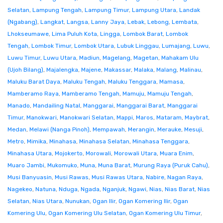
Selatan
,
Lampung Tengah
,
Lampung Timur
,
Lampung Utara
,
Landak
(Ngabang)
,
Langkat
,
Langsa
,
Lanny Jaya
,
Lebak
,
Lebong
,
Lembata
,
Lhokseumawe
,
Lima Puluh Kota
,
Lingga
,
Lombok Barat
,
Lombok
Tengah
,
Lombok Timur
,
Lombok Utara
,
Lubuk Linggau
,
Lumajang
,
Luwu
,
Luwu Timur
,
Luwu Utara
,
Madiun
,
Magelang
,
Magetan
,
Mahakam Ulu
(Ujoh Bilang)
,
Majalengka
,
Majene
,
Makassar
,
Malaka
,
Malang
,
Malinau
,
Maluku Barat Daya
,
Maluku Tengah
,
Maluku Tenggara
,
Mamasa
,
Mamberamo Raya
,
Mamberamo Tengah
,
Mamuju
,
Mamuju Tengah
,
Manado
,
Mandailing Natal
,
Manggarai
,
Manggarai Barat
,
Manggarai
Timur
,
Manokwari
,
Manokwari Selatan
,
Mappi
,
Maros
,
Mataram
,
Maybrat
,
Medan
,
Melawi (Nanga Pinoh)
,
Mempawah
,
Merangin
,
Merauke
,
Mesuji
,
Metro
,
Mimika
,
Minahasa
,
Minahasa Selatan
,
Minahasa Tenggara
,
Minahasa Utara
,
Mojokerto
,
Morowali
,
Morowali Utara
,
Muara Enim
,
Muaro Jambi
,
Mukomuko
,
Muna
,
Muna Barat
,
Murung Raya (Puruk Cahu)
,
Musi Banyuasin
,
Musi Rawas
,
Musi Rawas Utara
,
Nabire
,
Nagan Raya
,
Nagekeo
,
Natuna
,
Nduga
,
Ngada
,
Nganjuk
,
Ngawi
,
Nias
,
Nias Barat
,
Nias
Selatan
,
Nias Utara
,
Nunukan
,
Ogan Ilir
,
Ogan Komering Ilir
,
Ogan
Komering Ulu
,
Ogan Komering Ulu Selatan
,
Ogan Komering Ulu Timur
,