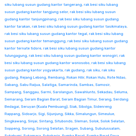
siku lubang susun gudang kantor tangerang
,
rak besi siku lubang
susun gudang kantor tangjung selor
,
rak besi siku lubang susun
gudang kantor tanjungpinang
,
rak besi siku lubang susun gudang
kantor tarakan
,
rak besi siku lubang susun gudang kantor tasikmalaya
,
rak besi siku lubang susun gudang kantor tegal
,
rak besi siku lubang
susun gudang kantor temanggung
,
rak besi siku lubang susun gudang
kantor ternate tidore
,
rak besi siku lubang susun gudang kantor
tulungagung
,
rak besi siku lubang susun gudang kantor wonogiri
,
rak
besi siku lubang susun gudang kantor wonosobo
,
rak besi siku lubang
susun gudang kantor yogyakarta
,
rak gudang
,
rak siku
,
rak siku
gudang
,
Rejang Lebong
,
Rembang
,
Rokan Hilir
,
Rokan Hulu
,
Rote Ndao
,
Sabang
,
Sabu Raijua
,
Salatiga
,
Samarinda
,
Sambas
,
Samosir
,
Sampang
,
Sanggau
,
Sarmi
,
Sarolangun
,
Sawahlunto
,
Sekadau
,
Seluma
,
Semarang
,
Seram Bagian Barat
,
Seram Bagian Timur
,
Serang
,
Serdang
Bedagai
,
Seruyan (Kuala Pembuang)
,
Siak
,
Sibolga
,
Sidenreng
Rappang
,
Sidoarjo
,
Sigi
,
Sijunjung
,
Sikka
,
Simalungun
,
Simeulue
,
Singkawang
,
Sinjai
,
Sintang
,
Situbondo
,
Sleman
,
Solok
,
Solok Selatan
,
Soppeng
,
Sorong
,
Sorong Selatan
,
Sragen
,
Subang
,
Subulussalam
,
Sukabumi
,
Sukamara
,
Sukoharjo
,
Sumba Barat
,
Sumba Barat Daya
,