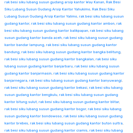
rak besi siku lubang susun gudang arsip kantor Way Kanan
,
Rak Besi
Siku Lubang Susun Gudang Arsip Kantor Yahukimo
,
Rak Besi Siku
Lubang Susun Gudang Arsip Kantor Yalimo
,
rak besi siku lubang susun
gudang kantor
,
rak besi siku lubang susun gudang kantor ambon
,
rak
besi siku lubang susun gudang kantor balikpapan
,
rak besi siku lubang
susun gudang kantor banda aceh
,
rak besi siku lubang susun gudang
kantor bandar lampung
,
rak besi siku lubang susun gudang kantor
bandung
,
rak besi siku lubang susun gudang kantor bangka belitung
,
rak besi siku lubang susun gudang kantor bangkalan
,
rak besi siku
lubang susun gudang kantor banjarbaru
,
rak besi siku lubang susun
gudang kantor banjarmasin
,
rak besi siku lubang susun gudang kantor
banjarnegara
,
rak besi siku lubang susun gudang kantor banyuwangi
,
rak besi siku lubang susun gudang kantor bekasi
,
rak besi siku lubang
susun gudang kantor bengkulu
,
rak besi siku lubang susun gudang
kantor bitung sulut
,
rak besi siku lubang susun gudang kantor blitar
,
rak besi siku lubang susun gudang kantor bogor
,
rak besi siku lubang
susun gudang kantor bondowoso
,
rak besi siku lubang susun gudang
kantor brebes
,
rak besi siku lubang susun gudang kantor buton sultra
,
rak besi siku lubang susun gudang kantor ciamis
,
rak besi siku lubang