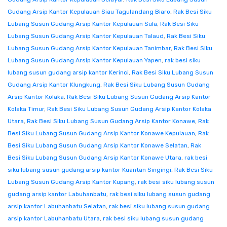
Gudang Arsip Kantor Kepulauan Siau Tagulandang Biaro
,
Rak Besi Siku
Lubang Susun Gudang Arsip Kantor Kepulauan Sula
,
Rak Besi Siku
Lubang Susun Gudang Arsip Kantor Kepulauan Talaud
,
Rak Besi Siku
Lubang Susun Gudang Arsip Kantor Kepulauan Tanimbar
,
Rak Besi Siku
Lubang Susun Gudang Arsip Kantor Kepulauan Yapen
,
rak besi siku
lubang susun gudang arsip kantor Kerinci
,
Rak Besi Siku Lubang Susun
Gudang Arsip Kantor Klungkung
,
Rak Besi Siku Lubang Susun Gudang
Arsip Kantor Kolaka
,
Rak Besi Siku Lubang Susun Gudang Arsip Kantor
Kolaka Timur
,
Rak Besi Siku Lubang Susun Gudang Arsip Kantor Kolaka
Utara
,
Rak Besi Siku Lubang Susun Gudang Arsip Kantor Konawe
,
Rak
Besi Siku Lubang Susun Gudang Arsip Kantor Konawe Kepulauan
,
Rak
Besi Siku Lubang Susun Gudang Arsip Kantor Konawe Selatan
,
Rak
Besi Siku Lubang Susun Gudang Arsip Kantor Konawe Utara
,
rak besi
siku lubang susun gudang arsip kantor Kuantan Singingi
,
Rak Besi Siku
Lubang Susun Gudang Arsip Kantor Kupang
,
rak besi siku lubang susun
gudang arsip kantor Labuhanbatu
,
rak besi siku lubang susun gudang
arsip kantor Labuhanbatu Selatan
,
rak besi siku lubang susun gudang
arsip kantor Labuhanbatu Utara
,
rak besi siku lubang susun gudang