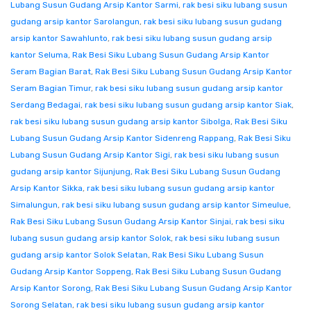
Lubang Susun Gudang Arsip Kantor Sarmi
,
rak besi siku lubang susun
gudang arsip kantor Sarolangun
,
rak besi siku lubang susun gudang
arsip kantor Sawahlunto
,
rak besi siku lubang susun gudang arsip
kantor Seluma
,
Rak Besi Siku Lubang Susun Gudang Arsip Kantor
Seram Bagian Barat
,
Rak Besi Siku Lubang Susun Gudang Arsip Kantor
Seram Bagian Timur
,
rak besi siku lubang susun gudang arsip kantor
Serdang Bedagai
,
rak besi siku lubang susun gudang arsip kantor Siak
,
rak besi siku lubang susun gudang arsip kantor Sibolga
,
Rak Besi Siku
Lubang Susun Gudang Arsip Kantor Sidenreng Rappang
,
Rak Besi Siku
Lubang Susun Gudang Arsip Kantor Sigi
,
rak besi siku lubang susun
gudang arsip kantor Sijunjung
,
Rak Besi Siku Lubang Susun Gudang
Arsip Kantor Sikka
,
rak besi siku lubang susun gudang arsip kantor
Simalungun
,
rak besi siku lubang susun gudang arsip kantor Simeulue
,
Rak Besi Siku Lubang Susun Gudang Arsip Kantor Sinjai
,
rak besi siku
lubang susun gudang arsip kantor Solok
,
rak besi siku lubang susun
gudang arsip kantor Solok Selatan
,
Rak Besi Siku Lubang Susun
Gudang Arsip Kantor Soppeng
,
Rak Besi Siku Lubang Susun Gudang
Arsip Kantor Sorong
,
Rak Besi Siku Lubang Susun Gudang Arsip Kantor
Sorong Selatan
,
rak besi siku lubang susun gudang arsip kantor