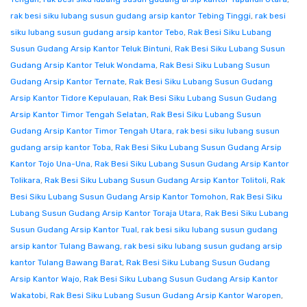
rak besi siku lubang susun gudang arsip kantor Tebing Tinggi
,
rak besi
siku lubang susun gudang arsip kantor Tebo
,
Rak Besi Siku Lubang
Susun Gudang Arsip Kantor Teluk Bintuni
,
Rak Besi Siku Lubang Susun
Gudang Arsip Kantor Teluk Wondama
,
Rak Besi Siku Lubang Susun
Gudang Arsip Kantor Ternate
,
Rak Besi Siku Lubang Susun Gudang
Arsip Kantor Tidore Kepulauan
,
Rak Besi Siku Lubang Susun Gudang
Arsip Kantor Timor Tengah Selatan
,
Rak Besi Siku Lubang Susun
Gudang Arsip Kantor Timor Tengah Utara
,
rak besi siku lubang susun
gudang arsip kantor Toba
,
Rak Besi Siku Lubang Susun Gudang Arsip
Kantor Tojo Una-Una
,
Rak Besi Siku Lubang Susun Gudang Arsip Kantor
Tolikara
,
Rak Besi Siku Lubang Susun Gudang Arsip Kantor Tolitoli
,
Rak
Besi Siku Lubang Susun Gudang Arsip Kantor Tomohon
,
Rak Besi Siku
Lubang Susun Gudang Arsip Kantor Toraja Utara
,
Rak Besi Siku Lubang
Susun Gudang Arsip Kantor Tual
,
rak besi siku lubang susun gudang
arsip kantor Tulang Bawang
,
rak besi siku lubang susun gudang arsip
kantor Tulang Bawang Barat
,
Rak Besi Siku Lubang Susun Gudang
Arsip Kantor Wajo
,
Rak Besi Siku Lubang Susun Gudang Arsip Kantor
Wakatobi
,
Rak Besi Siku Lubang Susun Gudang Arsip Kantor Waropen
,