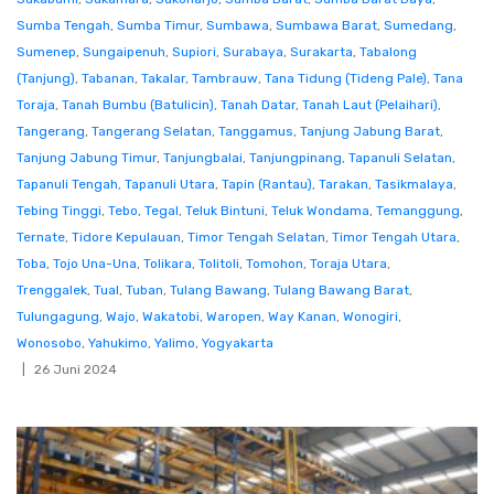
Sumba Tengah
,
Sumba Timur
,
Sumbawa
,
Sumbawa Barat
,
Sumedang
,
Sumenep
,
Sungaipenuh
,
Supiori
,
Surabaya
,
Surakarta
,
Tabalong
(Tanjung)
,
Tabanan
,
Takalar
,
Tambrauw
,
Tana Tidung (Tideng Pale)
,
Tana
Toraja
,
Tanah Bumbu (Batulicin)
,
Tanah Datar
,
Tanah Laut (Pelaihari)
,
Tangerang
,
Tangerang Selatan
,
Tanggamus
,
Tanjung Jabung Barat
,
Tanjung Jabung Timur
,
Tanjungbalai
,
Tanjungpinang
,
Tapanuli Selatan
,
Tapanuli Tengah
,
Tapanuli Utara
,
Tapin (Rantau)
,
Tarakan
,
Tasikmalaya
,
Tebing Tinggi
,
Tebo
,
Tegal
,
Teluk Bintuni
,
Teluk Wondama
,
Temanggung
,
Ternate
,
Tidore Kepulauan
,
Timor Tengah Selatan
,
Timor Tengah Utara
,
Toba
,
Tojo Una-Una
,
Tolikara
,
Tolitoli
,
Tomohon
,
Toraja Utara
,
Trenggalek
,
Tual
,
Tuban
,
Tulang Bawang
,
Tulang Bawang Barat
,
Tulungagung
,
Wajo
,
Wakatobi
,
Waropen
,
Way Kanan
,
Wonogiri
,
Wonosobo
,
Yahukimo
,
Yalimo
,
Yogyakarta
26 Juni 2024