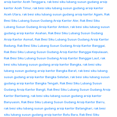
arsip kantor Aceh Tenggara
,
rak besi siku lubang susun gudang arsip
kantor Aceh Timur
,
rak besi siku lubang susun gudang arsip kantor
Aceh Utara
,
rak besi siku lubang susun gudang arsip kantor Agam
,
Rak
Besi Siku Lubang Susun Gudang Arsip Kantor Alor
,
Rak Besi Siku
Lubang Susun Gudang Arsip Kantor Ambon
,
rak besi siku lubang susun
gudang arsip kantor Asahan
,
Rak Besi Siku Lubang Susun Gudang
Arsip Kantor Asmat
,
Rak Besi Siku Lubang Susun Gudang Arsip Kantor
Badung
,
Rak Besi Siku Lubang Susun Gudang Arsip Kantor Banggai
,
Rak Besi Siku Lubang Susun Gudang Arsip Kantor Banggai Kepulauan
,
Rak Besi Siku Lubang Susun Gudang Arsip Kantor Banggai Laut
,
rak
besi siku lubang susun gudang arsip kantor Bangka
,
rak besi siku
lubang susun gudang arsip kantor Bangka Barat
,
rak besi siku lubang
susun gudang arsip kantor Bangka Selatan
,
rak besi siku lubang susun
gudang arsip kantor Bangka Tengah
,
Rak Besi Siku Lubang Susun
Gudang Arsip Kantor Bangli
,
Rak Besi Siku Lubang Susun Gudang Arsip
Kantor Bantaeng
,
rak besi siku lubang susun gudang arsip kantor
Banyuasin
,
Rak Besi Siku Lubang Susun Gudang Arsip Kantor Barru
,
rak besi siku lubang susun gudang arsip kantor Batanghari
,
rak besi
siku lubang susun gudang arsip kantor Batu Bara
,
Rak Besi Siku