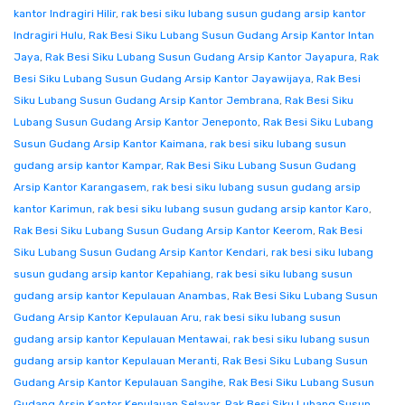
kantor Indragiri Hilir
,
rak besi siku lubang susun gudang arsip kantor
Indragiri Hulu
,
Rak Besi Siku Lubang Susun Gudang Arsip Kantor Intan
Jaya
,
Rak Besi Siku Lubang Susun Gudang Arsip Kantor Jayapura
,
Rak
Besi Siku Lubang Susun Gudang Arsip Kantor Jayawijaya
,
Rak Besi
Siku Lubang Susun Gudang Arsip Kantor Jembrana
,
Rak Besi Siku
Lubang Susun Gudang Arsip Kantor Jeneponto
,
Rak Besi Siku Lubang
Susun Gudang Arsip Kantor Kaimana
,
rak besi siku lubang susun
gudang arsip kantor Kampar
,
Rak Besi Siku Lubang Susun Gudang
Arsip Kantor Karangasem
,
rak besi siku lubang susun gudang arsip
kantor Karimun
,
rak besi siku lubang susun gudang arsip kantor Karo
,
Rak Besi Siku Lubang Susun Gudang Arsip Kantor Keerom
,
Rak Besi
Siku Lubang Susun Gudang Arsip Kantor Kendari
,
rak besi siku lubang
susun gudang arsip kantor Kepahiang
,
rak besi siku lubang susun
gudang arsip kantor Kepulauan Anambas
,
Rak Besi Siku Lubang Susun
Gudang Arsip Kantor Kepulauan Aru
,
rak besi siku lubang susun
gudang arsip kantor Kepulauan Mentawai
,
rak besi siku lubang susun
gudang arsip kantor Kepulauan Meranti
,
Rak Besi Siku Lubang Susun
Gudang Arsip Kantor Kepulauan Sangihe
,
Rak Besi Siku Lubang Susun
Gudang Arsip Kantor Kepulauan Selayar
,
Rak Besi Siku Lubang Susun