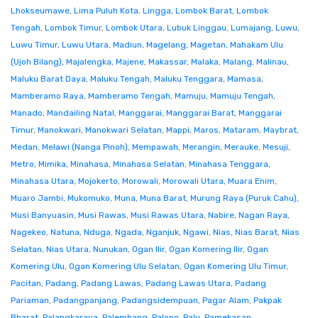
Lhokseumawe
,
Lima Puluh Kota
,
Lingga
,
Lombok Barat
,
Lombok
Tengah
,
Lombok Timur
,
Lombok Utara
,
Lubuk Linggau
,
Lumajang
,
Luwu
,
Luwu Timur
,
Luwu Utara
,
Madiun
,
Magelang
,
Magetan
,
Mahakam Ulu
(Ujoh Bilang)
,
Majalengka
,
Majene
,
Makassar
,
Malaka
,
Malang
,
Malinau
,
Maluku Barat Daya
,
Maluku Tengah
,
Maluku Tenggara
,
Mamasa
,
Mamberamo Raya
,
Mamberamo Tengah
,
Mamuju
,
Mamuju Tengah
,
Manado
,
Mandailing Natal
,
Manggarai
,
Manggarai Barat
,
Manggarai
Timur
,
Manokwari
,
Manokwari Selatan
,
Mappi
,
Maros
,
Mataram
,
Maybrat
,
Medan
,
Melawi (Nanga Pinoh)
,
Mempawah
,
Merangin
,
Merauke
,
Mesuji
,
Metro
,
Mimika
,
Minahasa
,
Minahasa Selatan
,
Minahasa Tenggara
,
Minahasa Utara
,
Mojokerto
,
Morowali
,
Morowali Utara
,
Muara Enim
,
Muaro Jambi
,
Mukomuko
,
Muna
,
Muna Barat
,
Murung Raya (Puruk Cahu)
,
Musi Banyuasin
,
Musi Rawas
,
Musi Rawas Utara
,
Nabire
,
Nagan Raya
,
Nagekeo
,
Natuna
,
Nduga
,
Ngada
,
Nganjuk
,
Ngawi
,
Nias
,
Nias Barat
,
Nias
Selatan
,
Nias Utara
,
Nunukan
,
Ogan Ilir
,
Ogan Komering Ilir
,
Ogan
Komering Ulu
,
Ogan Komering Ulu Selatan
,
Ogan Komering Ulu Timur
,
Pacitan
,
Padang
,
Padang Lawas
,
Padang Lawas Utara
,
Padang
Pariaman
,
Padangpanjang
,
Padangsidempuan
,
Pagar Alam
,
Pakpak
Bharat
,
Palangkaraya
,
Palembang
,
Palopo
,
Palu
,
Pamekasan
,