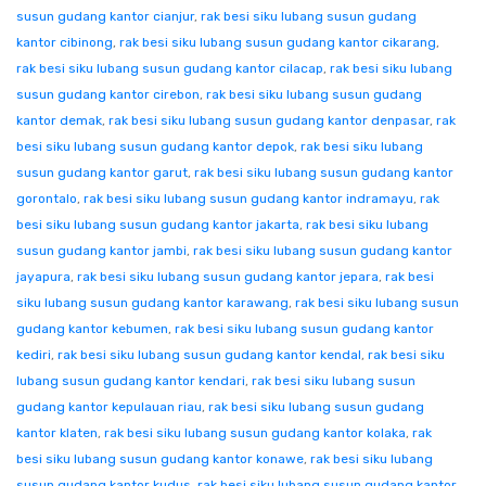
susun gudang kantor cianjur
,
rak besi siku lubang susun gudang
kantor cibinong
,
rak besi siku lubang susun gudang kantor cikarang
,
rak besi siku lubang susun gudang kantor cilacap
,
rak besi siku lubang
susun gudang kantor cirebon
,
rak besi siku lubang susun gudang
kantor demak
,
rak besi siku lubang susun gudang kantor denpasar
,
rak
besi siku lubang susun gudang kantor depok
,
rak besi siku lubang
susun gudang kantor garut
,
rak besi siku lubang susun gudang kantor
gorontalo
,
rak besi siku lubang susun gudang kantor indramayu
,
rak
besi siku lubang susun gudang kantor jakarta
,
rak besi siku lubang
susun gudang kantor jambi
,
rak besi siku lubang susun gudang kantor
jayapura
,
rak besi siku lubang susun gudang kantor jepara
,
rak besi
siku lubang susun gudang kantor karawang
,
rak besi siku lubang susun
gudang kantor kebumen
,
rak besi siku lubang susun gudang kantor
kediri
,
rak besi siku lubang susun gudang kantor kendal
,
rak besi siku
lubang susun gudang kantor kendari
,
rak besi siku lubang susun
gudang kantor kepulauan riau
,
rak besi siku lubang susun gudang
kantor klaten
,
rak besi siku lubang susun gudang kantor kolaka
,
rak
besi siku lubang susun gudang kantor konawe
,
rak besi siku lubang
susun gudang kantor kudus
,
rak besi siku lubang susun gudang kantor