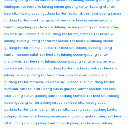
kuningan
,
rak besi siku lubang susun gudang kantor kupang ntt
,
rak
besi siku lubang susun gudang kantor lebak
,
rak besi siku lubang susun
gudang kantor luwuk banggai
,
rak besi siku lubang susun gudang
kantor magelang
,
rak besi siku lubang susun gudang kantor magetan
,
rak besi siku lubang susun gudang kantor majalengka
,
rak besi siku
lubang susun gudang kantor makassar
,
rak besi siku lubang susun
gudang kantor mamuju sulbar
,
rak besi siku lubang susun gudang
kantor manado sulut
,
rak besi siku lubang susun gudang kantor
manokwari
,
rak besi siku lubang susun gudang kantor mataram ntb
,
rak besi siku lubang susun gudang kantor medan sumut
,
rak besi siku
lubang susun gudang kantor merauke
,
rak besi siku lubang susun
gudang kantor morowali
,
rak besi siku lubang susun gudang kantor
nunukan
,
rak besi siku lubang susun gudang kantor pacitan
,
rak besi
siku lubang susun gudang kantor padang sumbar
,
rak besi siku lubang
susun gudang kantor palangkaraya
,
rak besi siku lubang susun
gudang kantor palembang
,
rak besi siku lubang susun gudang kantor
palopo
,
rak besi siku lubang susun gudang kantor palu sulteng
,
rak besi
siku lubang susun gudang kantor pandeglang
,
rak besi siku lubang