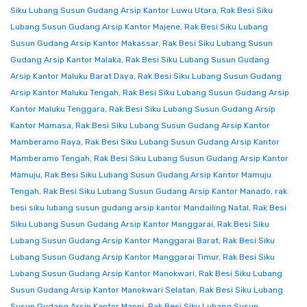
Siku Lubang Susun Gudang Arsip Kantor Luwu Utara
,
Rak Besi Siku
Lubang Susun Gudang Arsip Kantor Majene
,
Rak Besi Siku Lubang
Susun Gudang Arsip Kantor Makassar
,
Rak Besi Siku Lubang Susun
Gudang Arsip Kantor Malaka
,
Rak Besi Siku Lubang Susun Gudang
Arsip Kantor Maluku Barat Daya
,
Rak Besi Siku Lubang Susun Gudang
Arsip Kantor Maluku Tengah
,
Rak Besi Siku Lubang Susun Gudang Arsip
Kantor Maluku Tenggara
,
Rak Besi Siku Lubang Susun Gudang Arsip
Kantor Mamasa
,
Rak Besi Siku Lubang Susun Gudang Arsip Kantor
Mamberamo Raya
,
Rak Besi Siku Lubang Susun Gudang Arsip Kantor
Mamberamo Tengah
,
Rak Besi Siku Lubang Susun Gudang Arsip Kantor
Mamuju
,
Rak Besi Siku Lubang Susun Gudang Arsip Kantor Mamuju
Tengah
,
Rak Besi Siku Lubang Susun Gudang Arsip Kantor Manado
,
rak
besi siku lubang susun gudang arsip kantor Mandailing Natal
,
Rak Besi
Siku Lubang Susun Gudang Arsip Kantor Manggarai
,
Rak Besi Siku
Lubang Susun Gudang Arsip Kantor Manggarai Barat
,
Rak Besi Siku
Lubang Susun Gudang Arsip Kantor Manggarai Timur
,
Rak Besi Siku
Lubang Susun Gudang Arsip Kantor Manokwari
,
Rak Besi Siku Lubang
Susun Gudang Arsip Kantor Manokwari Selatan
,
Rak Besi Siku Lubang
Susun Gudang Arsip Kantor Mappi
,
Rak Besi Siku Lubang Susun