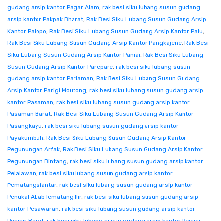
gudang arsip kantor Pagar Alam
,
rak besi siku lubang susun gudang
arsip kantor Pakpak Bharat
,
Rak Besi Siku Lubang Susun Gudang Arsip
Kantor Palopo
,
Rak Besi Siku Lubang Susun Gudang Arsip Kantor Palu
,
Rak Besi Siku Lubang Susun Gudang Arsip Kantor Pangkajene
,
Rak Besi
Siku Lubang Susun Gudang Arsip Kantor Paniai
,
Rak Besi Siku Lubang
Susun Gudang Arsip Kantor Parepare
,
rak besi siku lubang susun
gudang arsip kantor Pariaman
,
Rak Besi Siku Lubang Susun Gudang
Arsip Kantor Parigi Moutong
,
rak besi siku lubang susun gudang arsip
kantor Pasaman
,
rak besi siku lubang susun gudang arsip kantor
Pasaman Barat
,
Rak Besi Siku Lubang Susun Gudang Arsip Kantor
Pasangkayu
,
rak besi siku lubang susun gudang arsip kantor
Payakumbuh
,
Rak Besi Siku Lubang Susun Gudang Arsip Kantor
Pegunungan Arfak
,
Rak Besi Siku Lubang Susun Gudang Arsip Kantor
Pegunungan Bintang
,
rak besi siku lubang susun gudang arsip kantor
Pelalawan
,
rak besi siku lubang susun gudang arsip kantor
Pematangsiantar
,
rak besi siku lubang susun gudang arsip kantor
Penukal Abab lematang Ilir
,
rak besi siku lubang susun gudang arsip
kantor Pesawaran
,
rak besi siku lubang susun gudang arsip kantor
Pesisir Barat
,
rak besi siku lubang susun gudang arsip kantor Pesisir