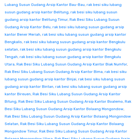
Lubang Susun Gudang Arsip Kantor Bau-Bau
,
rak besi siku lubang
susun gudang arsip kantor Belitung
,
rak besi siku lubang susun
gudang arsip kantor Belitung Timur
,
Rak Besi Siku Lubang Susun
Gudang Arsip Kantor Belu
,
rak besi siku lubang susun gudang arsip
kantor Bener Meriah
,
rak besi siku lubang susun gudang arsip kantor
Bengkalis
,
rak besi siku lubang susun gudang arsip kantor Bengkulu
selatan
,
rak besi siku lubang susun gudang arsip kantor Bengkulu
Tengah
,
rak besi siku lubang susun gudang arsip kantor Bengkulu
Utara
,
Rak Besi Siku Lubang Susun Gudang Arsip Kantor Biak Numfor
,
Rak Besi Siku Lubang Susun Gudang Arsip Kantor Bima
,
rak besi siku
lubang susun gudang arsip kantor Binjai
,
rak besi siku lubang susun
gudang arsip kantor Bintan
,
rak besi siku lubang susun gudang arsip
kantor Bireuen
,
Rak Besi Siku Lubang Susun Gudang Arsip Kantor
Bitung
,
Rak Besi Siku Lubang Susun Gudang Arsip Kantor Boalemo
,
Rak
Besi Siku Lubang Susun Gudang Arsip Kantor Bolaang Mongondow
,
Rak Besi Siku Lubang Susun Gudang Arsip Kantor Bolaang Mongondow
Selatan
,
Rak Besi Siku Lubang Susun Gudang Arsip Kantor Bolaang
Mongondow Timur
,
Rak Besi Siku Lubang Susun Gudang Arsip Kantor
Bolaang Mongondow Utara
,
Rak Besi Siku Lubang Susun Gudang Arsip