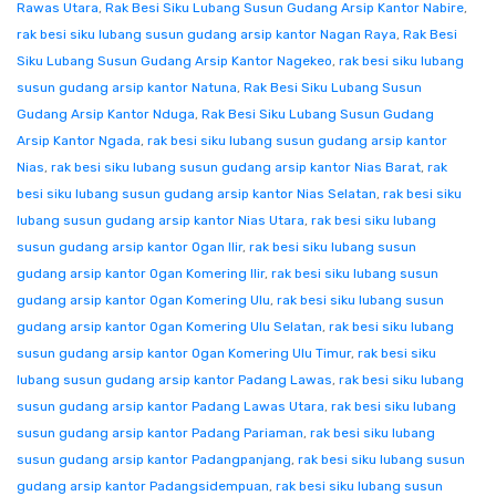
Rawas Utara
,
Rak Besi Siku Lubang Susun Gudang Arsip Kantor Nabire
,
rak besi siku lubang susun gudang arsip kantor Nagan Raya
,
Rak Besi
Siku Lubang Susun Gudang Arsip Kantor Nagekeo
,
rak besi siku lubang
susun gudang arsip kantor Natuna
,
Rak Besi Siku Lubang Susun
Gudang Arsip Kantor Nduga
,
Rak Besi Siku Lubang Susun Gudang
Arsip Kantor Ngada
,
rak besi siku lubang susun gudang arsip kantor
Nias
,
rak besi siku lubang susun gudang arsip kantor Nias Barat
,
rak
besi siku lubang susun gudang arsip kantor Nias Selatan
,
rak besi siku
lubang susun gudang arsip kantor Nias Utara
,
rak besi siku lubang
susun gudang arsip kantor Ogan Ilir
,
rak besi siku lubang susun
gudang arsip kantor Ogan Komering Ilir
,
rak besi siku lubang susun
gudang arsip kantor Ogan Komering Ulu
,
rak besi siku lubang susun
gudang arsip kantor Ogan Komering Ulu Selatan
,
rak besi siku lubang
susun gudang arsip kantor Ogan Komering Ulu Timur
,
rak besi siku
lubang susun gudang arsip kantor Padang Lawas
,
rak besi siku lubang
susun gudang arsip kantor Padang Lawas Utara
,
rak besi siku lubang
susun gudang arsip kantor Padang Pariaman
,
rak besi siku lubang
susun gudang arsip kantor Padangpanjang
,
rak besi siku lubang susun
gudang arsip kantor Padangsidempuan
,
rak besi siku lubang susun