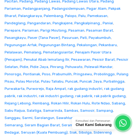
Pacitan
,
Padang
,
Padang Lawas
,
Padang Lawas Utara
,
Padang
Pariaman
,
Padangpanjang
,
Padangsidempuan
,
Pagar Alam
,
Pakpak
Bharat
,
Palangkaraya
,
Palembang
,
Palopo
,
Palu
,
Pamekasan
,
Pandeglang
,
Pangandaran
,
Pangkajene
,
Pangkalpinang.
,
Paniai
,
Parepare
,
Pariaman
,
Parigi Moutong
,
Pasaman
,
Pasaman Barat
,
Pasangkayu
,
Paser (Tana Paser)
,
Pasuruan
,
Pati
,
Payakumbuh
,
Pegunungan Arfak
,
Pegunungan Bintang
,
Pekalongan
,
Pekanbaru
,
Pelalawan
,
Pemalang
,
Pematangsiantar
,
Penajam Paser Utara
(Penajam)
,
Penukal Abab lematang Ilir
,
Pesawaran
,
Pesisir Barat
,
Pesisir
Selatan
,
Pidie
,
Pidie Jaya
,
Pinrang
,
Pohuwato
,
Polewali Mandar
,
Ponorogo
,
Pontianak
,
Poso
,
Prabumulih
,
Pringsewu
,
Probolinggo
,
Pulang
Pisau
,
Pulau Morotai
,
Pulau Taliabu
,
Puncak
,
Puncak Jaya
,
Purbalingga
,
Purwakarta
,
Purworejo
,
Raja Ampat
,
rak gudang industri
,
rak gudang
pabrik
,
rak industri
,
rak industri gudang
,
rak pabrik
,
rak pabrik gudang
,
Rejang Lebong
,
Rembang
,
Rokan Hilir
,
Rokan Hulu
,
Rote Ndao
,
Sabang
,
Sabu Raijua
,
Salatiga
,
Samarinda
,
Sambas
,
Samosir
,
Sampang
,
Sanggau
,
Sarmi
,
Sarolangun
,
Sawahlunto
,
Sekadau
,
Seluma
,
Konsultasi dan Pemesanan
Chat Kami Sekarang
Semarang
,
Seram Bagian Barat
,
Seram Bagian Timur
,
Serang
,
Serdang
Bedagai
,
Seruyan (Kuala Pembuang)
,
Siak
,
Sibolga
,
Sidenreng