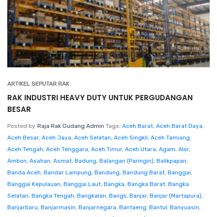
ARTIKEL SEPUTAR RAK
RAK INDUSTRI HEAVY DUTY UNTUK PERGUDANGAN
BESAR
Posted by
Raja Rak Gudang Admin
Tags:
Aceh Barat
,
Aceh Barat Daya
,
Aceh Besar
,
Aceh Jaya
,
Aceh Selatan
,
Aceh Singkil
,
Aceh Tamiang
,
Aceh Tengah
,
Aceh Tenggara
,
Aceh Timur
,
Aceh Utara
,
Agam
,
Alor
,
Ambon
,
Asahan
,
Asmat
,
Badung
,
Balangan (Paringin)
,
Balikpapan
,
Banda Aceh
,
Bandar Lampung
,
Bandung
,
Bandung Barat
,
Banggai
,
Banggai Kepulauan
,
Banggai Laut
,
Bangka
,
Bangka Barat
,
Bangka
Selatan
,
Bangka Tengah
,
Bangkalan
,
Bangli
,
Banjar
,
Banjar (Martapura)
,
Banjarbaru
,
Banjarmasin
,
Banjarnegara
,
Bantaeng
,
Bantul
,
Banyuasin
,