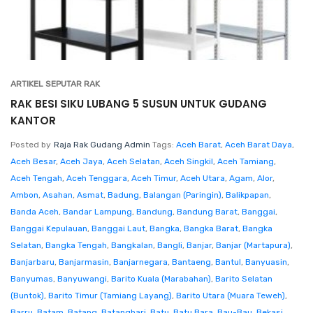
ARTIKEL SEPUTAR RAK
RAK BESI SIKU LUBANG 5 SUSUN UNTUK GUDANG
KANTOR
Posted by
Raja Rak Gudang Admin
Tags:
Aceh Barat
,
Aceh Barat Daya
,
Aceh Besar
,
Aceh Jaya
,
Aceh Selatan
,
Aceh Singkil
,
Aceh Tamiang
,
Aceh Tengah
,
Aceh Tenggara
,
Aceh Timur
,
Aceh Utara
,
Agam
,
Alor
,
Ambon
,
Asahan
,
Asmat
,
Badung
,
Balangan (Paringin)
,
Balikpapan
,
Banda Aceh
,
Bandar Lampung
,
Bandung
,
Bandung Barat
,
Banggai
,
Banggai Kepulauan
,
Banggai Laut
,
Bangka
,
Bangka Barat
,
Bangka
Selatan
,
Bangka Tengah
,
Bangkalan
,
Bangli
,
Banjar
,
Banjar (Martapura)
,
Banjarbaru
,
Banjarmasin
,
Banjarnegara
,
Bantaeng
,
Bantul
,
Banyuasin
,
Banyumas
,
Banyuwangi
,
Barito Kuala (Marabahan)
,
Barito Selatan
(Buntok)
,
Barito Timur (Tamiang Layang)
,
Barito Utara (Muara Teweh)
,
Barru
,
Batam
,
Batang
,
Batanghari
,
Batu
,
Batu Bara
,
Bau-Bau
,
Bekasi
,