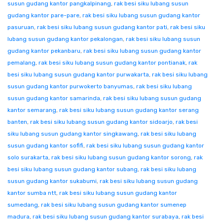
susun gudang kantor pangkalpinang
,
rak besi siku lubang susun
gudang kantor pare-pare
,
rak besi siku lubang susun gudang kantor
pasuruan
,
rak besi siku lubang susun gudang kantor pati
,
rak besi siku
lubang susun gudang kantor pekalongan
,
rak besi siku lubang susun
gudang kantor pekanbaru
,
rak besi siku lubang susun gudang kantor
pemalang
,
rak besi siku lubang susun gudang kantor pontianak
,
rak
besi siku lubang susun gudang kantor purwakarta
,
rak besi siku lubang
susun gudang kantor purwokerto banyumas
,
rak besi siku lubang
susun gudang kantor samarinda
,
rak besi siku lubang susun gudang
kantor semarang
,
rak besi siku lubang susun gudang kantor serang
banten
,
rak besi siku lubang susun gudang kantor sidoarjo
,
rak besi
siku lubang susun gudang kantor singkawang
,
rak besi siku lubang
susun gudang kantor sofifi
,
rak besi siku lubang susun gudang kantor
solo surakarta
,
rak besi siku lubang susun gudang kantor sorong
,
rak
besi siku lubang susun gudang kantor subang
,
rak besi siku lubang
susun gudang kantor sukabumi
,
rak besi siku lubang susun gudang
kantor sumba ntt
,
rak besi siku lubang susun gudang kantor
sumedang
,
rak besi siku lubang susun gudang kantor sumenep
madura
,
rak besi siku lubang susun gudang kantor surabaya
,
rak besi