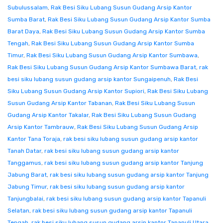
Subulussalam
,
Rak Besi Siku Lubang Susun Gudang Arsip Kantor
Sumba Barat
,
Rak Besi Siku Lubang Susun Gudang Arsip Kantor Sumba
Barat Daya
,
Rak Besi Siku Lubang Susun Gudang Arsip Kantor Sumba
Tengah
,
Rak Besi Siku Lubang Susun Gudang Arsip Kantor Sumba
Timur
,
Rak Besi Siku Lubang Susun Gudang Arsip Kantor Sumbawa
,
Rak Besi Siku Lubang Susun Gudang Arsip Kantor Sumbawa Barat
,
rak
besi siku lubang susun gudang arsip kantor Sungaipenuh
,
Rak Besi
Siku Lubang Susun Gudang Arsip Kantor Supiori
,
Rak Besi Siku Lubang
Susun Gudang Arsip Kantor Tabanan
,
Rak Besi Siku Lubang Susun
Gudang Arsip Kantor Takalar
,
Rak Besi Siku Lubang Susun Gudang
Arsip Kantor Tambrauw
,
Rak Besi Siku Lubang Susun Gudang Arsip
Kantor Tana Toraja
,
rak besi siku lubang susun gudang arsip kantor
Tanah Datar
,
rak besi siku lubang susun gudang arsip kantor
Tanggamus
,
rak besi siku lubang susun gudang arsip kantor Tanjung
Jabung Barat
,
rak besi siku lubang susun gudang arsip kantor Tanjung
Jabung Timur
,
rak besi siku lubang susun gudang arsip kantor
Tanjungbalai
,
rak besi siku lubang susun gudang arsip kantor Tapanuli
Selatan
,
rak besi siku lubang susun gudang arsip kantor Tapanuli
Tengah
,
rak besi siku lubang susun gudang arsip kantor Tapanuli Utara
,