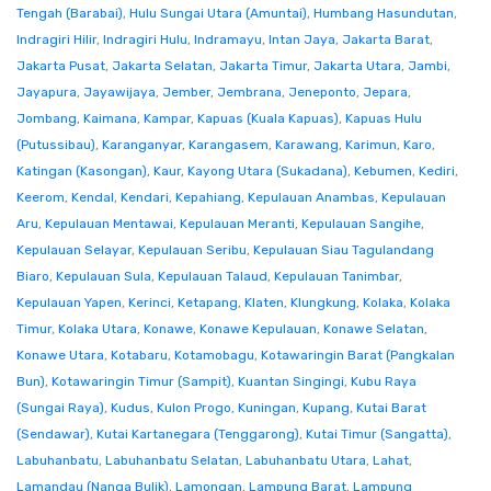
Tengah (Barabai)
,
Hulu Sungai Utara (Amuntai)
,
Humbang Hasundutan
,
Indragiri Hilir
,
Indragiri Hulu
,
Indramayu
,
Intan Jaya
,
Jakarta Barat
,
Jakarta Pusat
,
Jakarta Selatan
,
Jakarta Timur
,
Jakarta Utara
,
Jambi
,
Jayapura
,
Jayawijaya
,
Jember
,
Jembrana
,
Jeneponto
,
Jepara
,
Jombang
,
Kaimana
,
Kampar
,
Kapuas (Kuala Kapuas)
,
Kapuas Hulu
(Putussibau)
,
Karanganyar
,
Karangasem
,
Karawang
,
Karimun
,
Karo
,
Katingan (Kasongan)
,
Kaur
,
Kayong Utara (Sukadana)
,
Kebumen
,
Kediri
,
Keerom
,
Kendal
,
Kendari
,
Kepahiang
,
Kepulauan Anambas
,
Kepulauan
Aru
,
Kepulauan Mentawai
,
Kepulauan Meranti
,
Kepulauan Sangihe
,
Kepulauan Selayar
,
Kepulauan Seribu
,
Kepulauan Siau Tagulandang
Biaro
,
Kepulauan Sula
,
Kepulauan Talaud
,
Kepulauan Tanimbar
,
Kepulauan Yapen
,
Kerinci
,
Ketapang
,
Klaten
,
Klungkung
,
Kolaka
,
Kolaka
Timur
,
Kolaka Utara
,
Konawe
,
Konawe Kepulauan
,
Konawe Selatan
,
Konawe Utara
,
Kotabaru
,
Kotamobagu
,
Kotawaringin Barat (Pangkalan
Bun)
,
Kotawaringin Timur (Sampit)
,
Kuantan Singingi
,
Kubu Raya
(Sungai Raya)
,
Kudus
,
Kulon Progo
,
Kuningan
,
Kupang
,
Kutai Barat
(Sendawar)
,
Kutai Kartanegara (Tenggarong)
,
Kutai Timur (Sangatta)
,
Labuhanbatu
,
Labuhanbatu Selatan
,
Labuhanbatu Utara
,
Lahat
,
Lamandau (Nanga Bulik)
,
Lamongan
,
Lampung Barat
,
Lampung