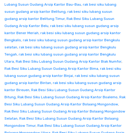
Lubang Susun Gudang Arsip Kantor Bau-Bau
,
rak besi siku lubang
susun gudang arsip kantor Belitung
,
rak besi siku lubang susun
gudang arsip kantor Belitung Timur
,
Rak Besi Siku Lubang Susun
Gudang Arsip Kantor Belu
,
rak besi siku lubang susun gudang arsip
kantor Bener Meriah
,
rak besi siku lubang susun gudang arsip kantor
Bengkalis
,
rak besi siku lubang susun gudang arsip kantor Bengkulu
selatan
,
rak besi siku lubang susun gudang arsip kantor Bengkulu
Tengah
,
rak besi siku lubang susun gudang arsip kantor Bengkulu
Utara
,
Rak Besi Siku Lubang Susun Gudang Arsip Kantor Biak Numfor
,
Rak Besi Siku Lubang Susun Gudang Arsip Kantor Bima
,
rak besi siku
lubang susun gudang arsip kantor Binjai
,
rak besi siku lubang susun
gudang arsip kantor Bintan
,
rak besi siku lubang susun gudang arsip
kantor Bireuen
,
Rak Besi Siku Lubang Susun Gudang Arsip Kantor
Bitung
,
Rak Besi Siku Lubang Susun Gudang Arsip Kantor Boalemo
,
Rak
Besi Siku Lubang Susun Gudang Arsip Kantor Bolaang Mongondow
,
Rak Besi Siku Lubang Susun Gudang Arsip Kantor Bolaang Mongondow
Selatan
,
Rak Besi Siku Lubang Susun Gudang Arsip Kantor Bolaang
Mongondow Timur
,
Rak Besi Siku Lubang Susun Gudang Arsip Kantor
Bolaang Mongondow Utara
,
Rak Besi Siku Lubang Susun Gudang Arsip