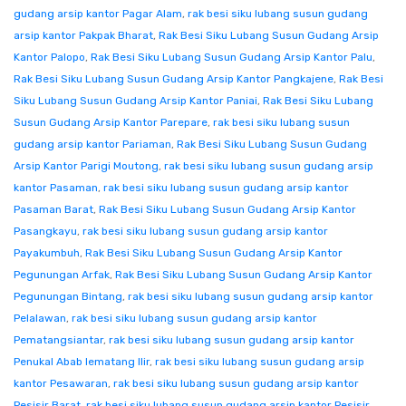
gudang arsip kantor Pagar Alam
,
rak besi siku lubang susun gudang
arsip kantor Pakpak Bharat
,
Rak Besi Siku Lubang Susun Gudang Arsip
Kantor Palopo
,
Rak Besi Siku Lubang Susun Gudang Arsip Kantor Palu
,
Rak Besi Siku Lubang Susun Gudang Arsip Kantor Pangkajene
,
Rak Besi
Siku Lubang Susun Gudang Arsip Kantor Paniai
,
Rak Besi Siku Lubang
Susun Gudang Arsip Kantor Parepare
,
rak besi siku lubang susun
gudang arsip kantor Pariaman
,
Rak Besi Siku Lubang Susun Gudang
Arsip Kantor Parigi Moutong
,
rak besi siku lubang susun gudang arsip
kantor Pasaman
,
rak besi siku lubang susun gudang arsip kantor
Pasaman Barat
,
Rak Besi Siku Lubang Susun Gudang Arsip Kantor
Pasangkayu
,
rak besi siku lubang susun gudang arsip kantor
Payakumbuh
,
Rak Besi Siku Lubang Susun Gudang Arsip Kantor
Pegunungan Arfak
,
Rak Besi Siku Lubang Susun Gudang Arsip Kantor
Pegunungan Bintang
,
rak besi siku lubang susun gudang arsip kantor
Pelalawan
,
rak besi siku lubang susun gudang arsip kantor
Pematangsiantar
,
rak besi siku lubang susun gudang arsip kantor
Penukal Abab lematang Ilir
,
rak besi siku lubang susun gudang arsip
kantor Pesawaran
,
rak besi siku lubang susun gudang arsip kantor
Pesisir Barat
,
rak besi siku lubang susun gudang arsip kantor Pesisir