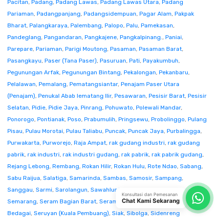
Pacitan
,
Padang
,
Padang Lawas
,
Padang Lawas Utara
,
Padang
Pariaman
,
Padangpanjang
,
Padangsidempuan
,
Pagar Alam
,
Pakpak
Bharat
,
Palangkaraya
,
Palembang
,
Palopo
,
Palu
,
Pamekasan
,
Pandeglang
,
Pangandaran
,
Pangkajene
,
Pangkalpinang.
,
Paniai
,
Parepare
,
Pariaman
,
Parigi Moutong
,
Pasaman
,
Pasaman Barat
,
Pasangkayu
,
Paser (Tana Paser)
,
Pasuruan
,
Pati
,
Payakumbuh
,
Pegunungan Arfak
,
Pegunungan Bintang
,
Pekalongan
,
Pekanbaru
,
Pelalawan
,
Pemalang
,
Pematangsiantar
,
Penajam Paser Utara
(Penajam)
,
Penukal Abab lematang Ilir
,
Pesawaran
,
Pesisir Barat
,
Pesisir
Selatan
,
Pidie
,
Pidie Jaya
,
Pinrang
,
Pohuwato
,
Polewali Mandar
,
Ponorogo
,
Pontianak
,
Poso
,
Prabumulih
,
Pringsewu
,
Probolinggo
,
Pulang
Pisau
,
Pulau Morotai
,
Pulau Taliabu
,
Puncak
,
Puncak Jaya
,
Purbalingga
,
Purwakarta
,
Purworejo
,
Raja Ampat
,
rak gudang industri
,
rak gudang
pabrik
,
rak industri
,
rak industri gudang
,
rak pabrik
,
rak pabrik gudang
,
Rejang Lebong
,
Rembang
,
Rokan Hilir
,
Rokan Hulu
,
Rote Ndao
,
Sabang
,
Sabu Raijua
,
Salatiga
,
Samarinda
,
Sambas
,
Samosir
,
Sampang
,
Sanggau
,
Sarmi
,
Sarolangun
,
Sawahlunto
,
Sekadau
,
Seluma
,
Konsultasi dan Pemesanan
Chat Kami Sekarang
Semarang
,
Seram Bagian Barat
,
Seram Bagian Timur
,
Serang
,
Serdang
Bedagai
,
Seruyan (Kuala Pembuang)
,
Siak
,
Sibolga
,
Sidenreng