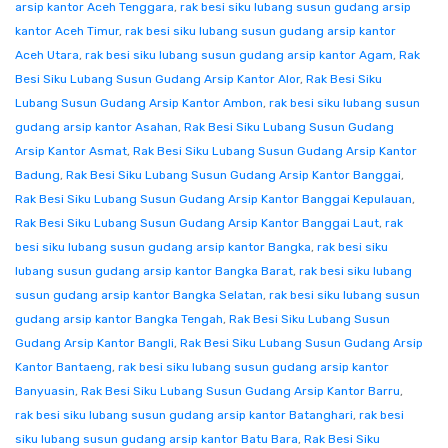
arsip kantor Aceh Tenggara
,
rak besi siku lubang susun gudang arsip
kantor Aceh Timur
,
rak besi siku lubang susun gudang arsip kantor
Aceh Utara
,
rak besi siku lubang susun gudang arsip kantor Agam
,
Rak
Besi Siku Lubang Susun Gudang Arsip Kantor Alor
,
Rak Besi Siku
Lubang Susun Gudang Arsip Kantor Ambon
,
rak besi siku lubang susun
gudang arsip kantor Asahan
,
Rak Besi Siku Lubang Susun Gudang
Arsip Kantor Asmat
,
Rak Besi Siku Lubang Susun Gudang Arsip Kantor
Badung
,
Rak Besi Siku Lubang Susun Gudang Arsip Kantor Banggai
,
Rak Besi Siku Lubang Susun Gudang Arsip Kantor Banggai Kepulauan
,
Rak Besi Siku Lubang Susun Gudang Arsip Kantor Banggai Laut
,
rak
besi siku lubang susun gudang arsip kantor Bangka
,
rak besi siku
lubang susun gudang arsip kantor Bangka Barat
,
rak besi siku lubang
susun gudang arsip kantor Bangka Selatan
,
rak besi siku lubang susun
gudang arsip kantor Bangka Tengah
,
Rak Besi Siku Lubang Susun
Gudang Arsip Kantor Bangli
,
Rak Besi Siku Lubang Susun Gudang Arsip
Kantor Bantaeng
,
rak besi siku lubang susun gudang arsip kantor
Banyuasin
,
Rak Besi Siku Lubang Susun Gudang Arsip Kantor Barru
,
rak besi siku lubang susun gudang arsip kantor Batanghari
,
rak besi
siku lubang susun gudang arsip kantor Batu Bara
,
Rak Besi Siku