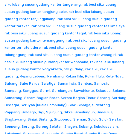
siku lubang susun gudang kantor tangerang
,
rak besi siku lubang
susun gudang kantor tangjung selor
,
rak besi siku lubang susun
gudang kantor tanjungpinang
,
rak besi siku lubang susun gudang
kantor tarakan
,
rak besi siku lubang susun gudang kantor tasikmalaya
,
rak besi siku lubang susun gudang kantor tegal
,
rak besi siku lubang
susun gudang kantor temanggung
,
rak besi siku lubang susun gudang
kantor ternate tidore
,
rak besi siku lubang susun gudang kantor
tulungagung
,
rak besi siku lubang susun gudang kantor wonogiri
,
rak
besi siku lubang susun gudang kantor wonosobo
,
rak besi siku lubang
susun gudang kantor yogyakarta
,
rak gudang
,
rak siku
,
rak siku
gudang
,
Rejang Lebong
,
Rembang
,
Rokan Hilir
,
Rokan Hulu
,
Rote Ndao
,
Sabang
,
Sabu Raijua
,
Salatiga
,
Samarinda
,
Sambas
,
Samosir
,
Sampang
,
Sanggau
,
Sarmi
,
Sarolangun
,
Sawahlunto
,
Sekadau
,
Seluma
,
Semarang
,
Seram Bagian Barat
,
Seram Bagian Timur
,
Serang
,
Serdang
Bedagai
,
Seruyan (Kuala Pembuang)
,
Siak
,
Sibolga
,
Sidenreng
Rappang
,
Sidoarjo
,
Sigi
,
Sijunjung
,
Sikka
,
Simalungun
,
Simeulue
,
Singkawang
,
Sinjai
,
Sintang
,
Situbondo
,
Sleman
,
Solok
,
Solok Selatan
,
Soppeng
,
Sorong
,
Sorong Selatan
,
Sragen
,
Subang
,
Subulussalam
,
Sukabumi
,
Sukamara
,
Sukoharjo
,
Sumba Barat
,
Sumba Barat Daya
,