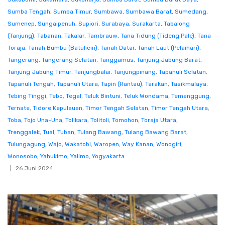
Sumba Tengah
,
Sumba Timur
,
Sumbawa
,
Sumbawa Barat
,
Sumedang
,
Sumenep
,
Sungaipenuh
,
Supiori
,
Surabaya
,
Surakarta
,
Tabalong
(Tanjung)
,
Tabanan
,
Takalar
,
Tambrauw
,
Tana Tidung (Tideng Pale)
,
Tana
Toraja
,
Tanah Bumbu (Batulicin)
,
Tanah Datar
,
Tanah Laut (Pelaihari)
,
Tangerang
,
Tangerang Selatan
,
Tanggamus
,
Tanjung Jabung Barat
,
Tanjung Jabung Timur
,
Tanjungbalai
,
Tanjungpinang
,
Tapanuli Selatan
,
Tapanuli Tengah
,
Tapanuli Utara
,
Tapin (Rantau)
,
Tarakan
,
Tasikmalaya
,
Tebing Tinggi
,
Tebo
,
Tegal
,
Teluk Bintuni
,
Teluk Wondama
,
Temanggung
,
Ternate
,
Tidore Kepulauan
,
Timor Tengah Selatan
,
Timor Tengah Utara
,
Toba
,
Tojo Una-Una
,
Tolikara
,
Tolitoli
,
Tomohon
,
Toraja Utara
,
Trenggalek
,
Tual
,
Tuban
,
Tulang Bawang
,
Tulang Bawang Barat
,
Tulungagung
,
Wajo
,
Wakatobi
,
Waropen
,
Way Kanan
,
Wonogiri
,
Wonosobo
,
Yahukimo
,
Yalimo
,
Yogyakarta
26 Juni 2024