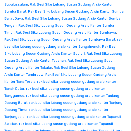
Subulussalam
,
Rak Besi Siku Lubang Susun Gudang Arsip Kantor
Sumba Barat
,
Rak Besi Siku Lubang Susun Gudang Arsip Kantor Sumba
Barat Daya
,
Rak Besi Siku Lubang Susun Gudang Arsip Kantor Sumba
Tengah
,
Rak Besi Siku Lubang Susun Gudang Arsip Kantor Sumba
Timur
,
Rak Besi Siku Lubang Susun Gudang Arsip Kantor Sumbawa
,
Rak Besi Siku Lubang Susun Gudang Arsip Kantor Sumbawa Barat
,
rak
besi siku lubang susun gudang arsip kantor Sungaipenuh
,
Rak Besi
Siku Lubang Susun Gudang Arsip Kantor Supiori
,
Rak Besi Siku Lubang
Susun Gudang Arsip Kantor Tabanan
,
Rak Besi Siku Lubang Susun
Gudang Arsip Kantor Takalar
,
Rak Besi Siku Lubang Susun Gudang
Arsip Kantor Tambrauw
,
Rak Besi Siku Lubang Susun Gudang Arsip
Kantor Tana Toraja
,
rak besi siku lubang susun gudang arsip kantor
Tanah Datar
,
rak besi siku lubang susun gudang arsip kantor
Tanggamus
,
rak besi siku lubang susun gudang arsip kantor Tanjung
Jabung Barat
,
rak besi siku lubang susun gudang arsip kantor Tanjung
Jabung Timur
,
rak besi siku lubang susun gudang arsip kantor
Tanjungbalai
,
rak besi siku lubang susun gudang arsip kantor Tapanuli
Selatan
,
rak besi siku lubang susun gudang arsip kantor Tapanuli
Tengah
,
rak besi siku lubang susun gudang arsip kantor Tapanuli Utara
,