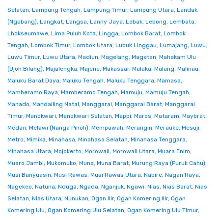
Selatan
,
Lampung Tengah
,
Lampung Timur
,
Lampung Utara
,
Landak
(Ngabang)
,
Langkat
,
Langsa
,
Lanny Jaya
,
Lebak
,
Lebong
,
Lembata
,
Lhokseumawe
,
Lima Puluh Kota
,
Lingga
,
Lombok Barat
,
Lombok
Tengah
,
Lombok Timur
,
Lombok Utara
,
Lubuk Linggau
,
Lumajang
,
Luwu
,
Luwu Timur
,
Luwu Utara
,
Madiun
,
Magelang
,
Magetan
,
Mahakam Ulu
(Ujoh Bilang)
,
Majalengka
,
Majene
,
Makassar
,
Malaka
,
Malang
,
Malinau
,
Maluku Barat Daya
,
Maluku Tengah
,
Maluku Tenggara
,
Mamasa
,
Mamberamo Raya
,
Mamberamo Tengah
,
Mamuju
,
Mamuju Tengah
,
Manado
,
Mandailing Natal
,
Manggarai
,
Manggarai Barat
,
Manggarai
Timur
,
Manokwari
,
Manokwari Selatan
,
Mappi
,
Maros
,
Mataram
,
Maybrat
,
Medan
,
Melawi (Nanga Pinoh)
,
Mempawah
,
Merangin
,
Merauke
,
Mesuji
,
Metro
,
Mimika
,
Minahasa
,
Minahasa Selatan
,
Minahasa Tenggara
,
Minahasa Utara
,
Mojokerto
,
Morowali
,
Morowali Utara
,
Muara Enim
,
Muaro Jambi
,
Mukomuko
,
Muna
,
Muna Barat
,
Murung Raya (Puruk Cahu)
,
Musi Banyuasin
,
Musi Rawas
,
Musi Rawas Utara
,
Nabire
,
Nagan Raya
,
Nagekeo
,
Natuna
,
Nduga
,
Ngada
,
Nganjuk
,
Ngawi
,
Nias
,
Nias Barat
,
Nias
Selatan
,
Nias Utara
,
Nunukan
,
Ogan Ilir
,
Ogan Komering Ilir
,
Ogan
Komering Ulu
,
Ogan Komering Ulu Selatan
,
Ogan Komering Ulu Timur
,