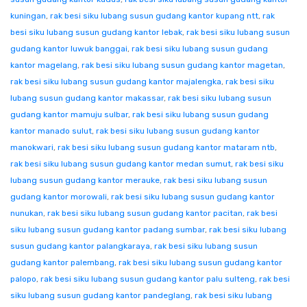
kuningan
,
rak besi siku lubang susun gudang kantor kupang ntt
,
rak
besi siku lubang susun gudang kantor lebak
,
rak besi siku lubang susun
gudang kantor luwuk banggai
,
rak besi siku lubang susun gudang
kantor magelang
,
rak besi siku lubang susun gudang kantor magetan
,
rak besi siku lubang susun gudang kantor majalengka
,
rak besi siku
lubang susun gudang kantor makassar
,
rak besi siku lubang susun
gudang kantor mamuju sulbar
,
rak besi siku lubang susun gudang
kantor manado sulut
,
rak besi siku lubang susun gudang kantor
manokwari
,
rak besi siku lubang susun gudang kantor mataram ntb
,
rak besi siku lubang susun gudang kantor medan sumut
,
rak besi siku
lubang susun gudang kantor merauke
,
rak besi siku lubang susun
gudang kantor morowali
,
rak besi siku lubang susun gudang kantor
nunukan
,
rak besi siku lubang susun gudang kantor pacitan
,
rak besi
siku lubang susun gudang kantor padang sumbar
,
rak besi siku lubang
susun gudang kantor palangkaraya
,
rak besi siku lubang susun
gudang kantor palembang
,
rak besi siku lubang susun gudang kantor
palopo
,
rak besi siku lubang susun gudang kantor palu sulteng
,
rak besi
siku lubang susun gudang kantor pandeglang
,
rak besi siku lubang