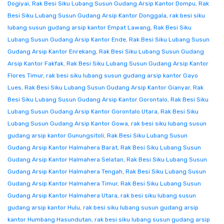
Dogiyai
,
Rak Besi Siku Lubang Susun Gudang Arsip Kantor Dompu
,
Rak
Besi Siku Lubang Susun Gudang Arsip Kantor Donggala
,
rak besi siku
lubang susun gudang arsip kantor Empat Lawang
,
Rak Besi Siku
Lubang Susun Gudang Arsip Kantor Ende
,
Rak Besi Siku Lubang Susun
Gudang Arsip Kantor Enrekang
,
Rak Besi Siku Lubang Susun Gudang
Arsip Kantor Fakfak
,
Rak Besi Siku Lubang Susun Gudang Arsip Kantor
Flores Timur
,
rak besi siku lubang susun gudang arsip kantor Gayo
Lues
,
Rak Besi Siku Lubang Susun Gudang Arsip Kantor Gianyar
,
Rak
Besi Siku Lubang Susun Gudang Arsip Kantor Gorontalo
,
Rak Besi Siku
Lubang Susun Gudang Arsip Kantor Gorontalo Utara
,
Rak Besi Siku
Lubang Susun Gudang Arsip Kantor Gowa
,
rak besi siku lubang susun
gudang arsip kantor Gunungsitoli
,
Rak Besi Siku Lubang Susun
Gudang Arsip Kantor Halmahera Barat
,
Rak Besi Siku Lubang Susun
Gudang Arsip Kantor Halmahera Selatan
,
Rak Besi Siku Lubang Susun
Gudang Arsip Kantor Halmahera Tengah
,
Rak Besi Siku Lubang Susun
Gudang Arsip Kantor Halmahera Timur
,
Rak Besi Siku Lubang Susun
Gudang Arsip Kantor Halmahera Utara
,
rak besi siku lubang susun
gudang arsip kantor Hulu
,
rak besi siku lubang susun gudang arsip
kantor Humbang Hasundutan
,
rak besi siku lubang susun gudang arsip