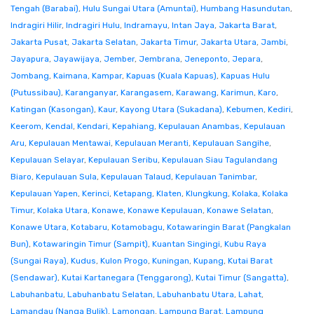
Tengah (Barabai)
,
Hulu Sungai Utara (Amuntai)
,
Humbang Hasundutan
,
Indragiri Hilir
,
Indragiri Hulu
,
Indramayu
,
Intan Jaya
,
Jakarta Barat
,
Jakarta Pusat
,
Jakarta Selatan
,
Jakarta Timur
,
Jakarta Utara
,
Jambi
,
Jayapura
,
Jayawijaya
,
Jember
,
Jembrana
,
Jeneponto
,
Jepara
,
Jombang
,
Kaimana
,
Kampar
,
Kapuas (Kuala Kapuas)
,
Kapuas Hulu
(Putussibau)
,
Karanganyar
,
Karangasem
,
Karawang
,
Karimun
,
Karo
,
Katingan (Kasongan)
,
Kaur
,
Kayong Utara (Sukadana)
,
Kebumen
,
Kediri
,
Keerom
,
Kendal
,
Kendari
,
Kepahiang
,
Kepulauan Anambas
,
Kepulauan
Aru
,
Kepulauan Mentawai
,
Kepulauan Meranti
,
Kepulauan Sangihe
,
Kepulauan Selayar
,
Kepulauan Seribu
,
Kepulauan Siau Tagulandang
Biaro
,
Kepulauan Sula
,
Kepulauan Talaud
,
Kepulauan Tanimbar
,
Kepulauan Yapen
,
Kerinci
,
Ketapang
,
Klaten
,
Klungkung
,
Kolaka
,
Kolaka
Timur
,
Kolaka Utara
,
Konawe
,
Konawe Kepulauan
,
Konawe Selatan
,
Konawe Utara
,
Kotabaru
,
Kotamobagu
,
Kotawaringin Barat (Pangkalan
Bun)
,
Kotawaringin Timur (Sampit)
,
Kuantan Singingi
,
Kubu Raya
(Sungai Raya)
,
Kudus
,
Kulon Progo
,
Kuningan
,
Kupang
,
Kutai Barat
(Sendawar)
,
Kutai Kartanegara (Tenggarong)
,
Kutai Timur (Sangatta)
,
Labuhanbatu
,
Labuhanbatu Selatan
,
Labuhanbatu Utara
,
Lahat
,
Lamandau (Nanga Bulik)
,
Lamongan
,
Lampung Barat
,
Lampung