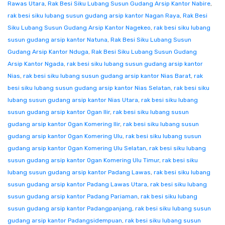
Rawas Utara
,
Rak Besi Siku Lubang Susun Gudang Arsip Kantor Nabire
,
rak besi siku lubang susun gudang arsip kantor Nagan Raya
,
Rak Besi
Siku Lubang Susun Gudang Arsip Kantor Nagekeo
,
rak besi siku lubang
susun gudang arsip kantor Natuna
,
Rak Besi Siku Lubang Susun
Gudang Arsip Kantor Nduga
,
Rak Besi Siku Lubang Susun Gudang
Arsip Kantor Ngada
,
rak besi siku lubang susun gudang arsip kantor
Nias
,
rak besi siku lubang susun gudang arsip kantor Nias Barat
,
rak
besi siku lubang susun gudang arsip kantor Nias Selatan
,
rak besi siku
lubang susun gudang arsip kantor Nias Utara
,
rak besi siku lubang
susun gudang arsip kantor Ogan Ilir
,
rak besi siku lubang susun
gudang arsip kantor Ogan Komering Ilir
,
rak besi siku lubang susun
gudang arsip kantor Ogan Komering Ulu
,
rak besi siku lubang susun
gudang arsip kantor Ogan Komering Ulu Selatan
,
rak besi siku lubang
susun gudang arsip kantor Ogan Komering Ulu Timur
,
rak besi siku
lubang susun gudang arsip kantor Padang Lawas
,
rak besi siku lubang
susun gudang arsip kantor Padang Lawas Utara
,
rak besi siku lubang
susun gudang arsip kantor Padang Pariaman
,
rak besi siku lubang
susun gudang arsip kantor Padangpanjang
,
rak besi siku lubang susun
gudang arsip kantor Padangsidempuan
,
rak besi siku lubang susun