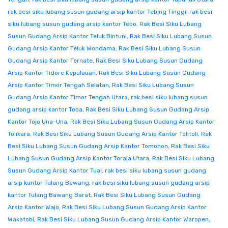
rak besi siku lubang susun gudang arsip kantor Tebing Tinggi
,
rak besi
siku lubang susun gudang arsip kantor Tebo
,
Rak Besi Siku Lubang
Susun Gudang Arsip Kantor Teluk Bintuni
,
Rak Besi Siku Lubang Susun
Gudang Arsip Kantor Teluk Wondama
,
Rak Besi Siku Lubang Susun
Gudang Arsip Kantor Ternate
,
Rak Besi Siku Lubang Susun Gudang
Arsip Kantor Tidore Kepulauan
,
Rak Besi Siku Lubang Susun Gudang
Arsip Kantor Timor Tengah Selatan
,
Rak Besi Siku Lubang Susun
Gudang Arsip Kantor Timor Tengah Utara
,
rak besi siku lubang susun
gudang arsip kantor Toba
,
Rak Besi Siku Lubang Susun Gudang Arsip
Kantor Tojo Una-Una
,
Rak Besi Siku Lubang Susun Gudang Arsip Kantor
Tolikara
,
Rak Besi Siku Lubang Susun Gudang Arsip Kantor Tolitoli
,
Rak
Besi Siku Lubang Susun Gudang Arsip Kantor Tomohon
,
Rak Besi Siku
Lubang Susun Gudang Arsip Kantor Toraja Utara
,
Rak Besi Siku Lubang
Susun Gudang Arsip Kantor Tual
,
rak besi siku lubang susun gudang
arsip kantor Tulang Bawang
,
rak besi siku lubang susun gudang arsip
kantor Tulang Bawang Barat
,
Rak Besi Siku Lubang Susun Gudang
Arsip Kantor Wajo
,
Rak Besi Siku Lubang Susun Gudang Arsip Kantor
Wakatobi
,
Rak Besi Siku Lubang Susun Gudang Arsip Kantor Waropen
,