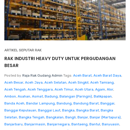
ARTIKEL SEPUTAR RAK
RAK INDUSTRI HEAVY DUTY UNTUK PERGUDANGAN
BESAR
Posted by
Raja Rak Gudang Admin
Tags:
Aceh Barat
,
Aceh Barat Daya
,
Aceh Besar
,
Aceh Jaya
,
Aceh Selatan
,
Aceh Singkil
,
Aceh Tamiang
,
Aceh Tengah
,
Aceh Tenggara
,
Aceh Timur
,
Aceh Utara
,
Agam
,
Alor
,
Ambon
,
Asahan
,
Asmat
,
Badung
,
Balangan (Paringin)
,
Balikpapan
,
Banda Aceh
,
Bandar Lampung
,
Bandung
,
Bandung Barat
,
Banggai
,
Banggai Kepulauan
,
Banggai Laut
,
Bangka
,
Bangka Barat
,
Bangka
Selatan
,
Bangka Tengah
,
Bangkalan
,
Bangli
,
Banjar
,
Banjar (Martapura)
,
Banjarbaru
,
Banjarmasin
,
Banjarnegara
,
Bantaeng
,
Bantul
,
Banyuasin
,