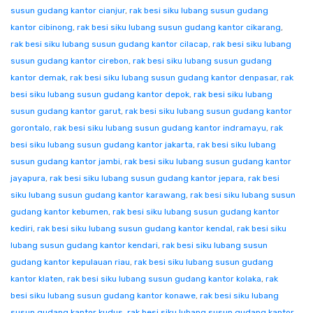
susun gudang kantor cianjur
,
rak besi siku lubang susun gudang
kantor cibinong
,
rak besi siku lubang susun gudang kantor cikarang
,
rak besi siku lubang susun gudang kantor cilacap
,
rak besi siku lubang
susun gudang kantor cirebon
,
rak besi siku lubang susun gudang
kantor demak
,
rak besi siku lubang susun gudang kantor denpasar
,
rak
besi siku lubang susun gudang kantor depok
,
rak besi siku lubang
susun gudang kantor garut
,
rak besi siku lubang susun gudang kantor
gorontalo
,
rak besi siku lubang susun gudang kantor indramayu
,
rak
besi siku lubang susun gudang kantor jakarta
,
rak besi siku lubang
susun gudang kantor jambi
,
rak besi siku lubang susun gudang kantor
jayapura
,
rak besi siku lubang susun gudang kantor jepara
,
rak besi
siku lubang susun gudang kantor karawang
,
rak besi siku lubang susun
gudang kantor kebumen
,
rak besi siku lubang susun gudang kantor
kediri
,
rak besi siku lubang susun gudang kantor kendal
,
rak besi siku
lubang susun gudang kantor kendari
,
rak besi siku lubang susun
gudang kantor kepulauan riau
,
rak besi siku lubang susun gudang
kantor klaten
,
rak besi siku lubang susun gudang kantor kolaka
,
rak
besi siku lubang susun gudang kantor konawe
,
rak besi siku lubang
susun gudang kantor kudus
,
rak besi siku lubang susun gudang kantor