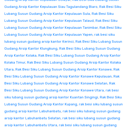
Gudang Arsip Kantor Kepulauan Siau Tagulandang Biaro
,
Rak Besi Siku
Lubang Susun Gudang Arsip Kantor Kepulauan Sula
,
Rak Besi Siku
Lubang Susun Gudang Arsip Kantor Kepulauan Talaud
,
Rak Besi Siku
Lubang Susun Gudang Arsip Kantor Kepulauan Tanimbar
,
Rak Besi Siku
Lubang Susun Gudang Arsip Kantor Kepulauan Yapen
,
rak besi siku
lubang susun gudang arsip kantor Kerinci
,
Rak Besi Siku Lubang Susun
Gudang Arsip Kantor Klungkung
,
Rak Besi Siku Lubang Susun Gudang
Arsip Kantor Kolaka
,
Rak Besi Siku Lubang Susun Gudang Arsip Kantor
Kolaka Timur
,
Rak Besi Siku Lubang Susun Gudang Arsip Kantor Kolaka
Utara
,
Rak Besi Siku Lubang Susun Gudang Arsip Kantor Konawe
,
Rak
Besi Siku Lubang Susun Gudang Arsip Kantor Konawe Kepulauan
,
Rak
Besi Siku Lubang Susun Gudang Arsip Kantor Konawe Selatan
,
Rak
Besi Siku Lubang Susun Gudang Arsip Kantor Konawe Utara
,
rak besi
siku lubang susun gudang arsip kantor Kuantan Singingi
,
Rak Besi Siku
Lubang Susun Gudang Arsip Kantor Kupang
,
rak besi siku lubang susun
gudang arsip kantor Labuhanbatu
,
rak besi siku lubang susun gudang
arsip kantor Labuhanbatu Selatan
,
rak besi siku lubang susun gudang
arsip kantor Labuhanbatu Utara
,
rak besi siku lubang susun gudang