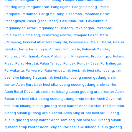
Pandeglang
,
Pangandaran
,
Pangkajene
,
Pangkalpinang.
,
Paniai
,
Parepare
,
Pariaman
,
Parigi Moutong
,
Pasaman
,
Pasaman Barat
,
Pasangkayu
,
Paser (Tana Paser)
,
Pasuruan
,
Pati
,
Payakumbuh
,
Pegunungan Arfak
,
Pegunungan Bintang
,
Pekalongan
,
Pekanbaru
,
Pelalawan
,
Pemalang
,
Pematangsiantar
,
Penajam Paser Utara
(Penajam)
,
Penukal Abab lematang Ilir
,
Pesawaran
,
Pesisir Barat
,
Pesisir
Selatan
,
Pidie
,
Pidie Jaya
,
Pinrang
,
Pohuwato
,
Polewali Mandar
,
Ponorogo
,
Pontianak
,
Poso
,
Prabumulih
,
Pringsewu
,
Probolinggo
,
Pulang
Pisau
,
Pulau Morotai
,
Pulau Taliabu
,
Puncak
,
Puncak Jaya
,
Purbalingga
,
Purwakarta
,
Purworejo
,
Raja Ampat
,
rak besi
,
rak besi siku lubang
,
rak
besi siku lubang 5 susun
,
rak besi siku lubang susun gudang arsip
kantor Aceh Barat
,
rak besi siku lubang susun gudang arsip kantor
Aceh Barat Daya
,
rak besi siku lubang susun gudang arsip kantor Aceh
Besar
,
rak besi siku lubang susun gudang arsip kantor Aceh Jaya
,
rak
besi siku lubang susun gudang arsip kantor Aceh Selatan
,
rak besi siku
lubang susun gudang arsip kantor Aceh Singkil
,
rak besi siku lubang
susun gudang arsip kantor Aceh Tamiang
,
rak besi siku lubang susun
gudang arsip kantor Aceh Tengah
,
rak besi siku lubang susun gudang