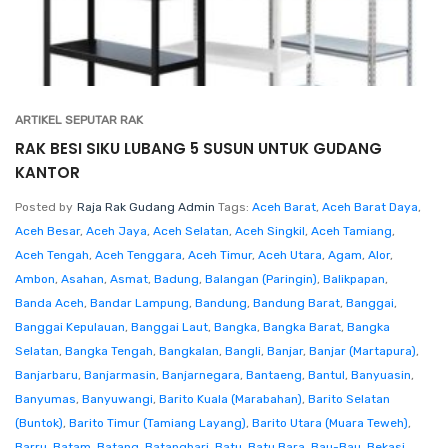
ARTIKEL SEPUTAR RAK
RAK BESI SIKU LUBANG 5 SUSUN UNTUK GUDANG
KANTOR
Posted by
Raja Rak Gudang Admin
Tags:
Aceh Barat
,
Aceh Barat Daya
,
Aceh Besar
,
Aceh Jaya
,
Aceh Selatan
,
Aceh Singkil
,
Aceh Tamiang
,
Aceh Tengah
,
Aceh Tenggara
,
Aceh Timur
,
Aceh Utara
,
Agam
,
Alor
,
Ambon
,
Asahan
,
Asmat
,
Badung
,
Balangan (Paringin)
,
Balikpapan
,
Banda Aceh
,
Bandar Lampung
,
Bandung
,
Bandung Barat
,
Banggai
,
Banggai Kepulauan
,
Banggai Laut
,
Bangka
,
Bangka Barat
,
Bangka
Selatan
,
Bangka Tengah
,
Bangkalan
,
Bangli
,
Banjar
,
Banjar (Martapura)
,
Banjarbaru
,
Banjarmasin
,
Banjarnegara
,
Bantaeng
,
Bantul
,
Banyuasin
,
Banyumas
,
Banyuwangi
,
Barito Kuala (Marabahan)
,
Barito Selatan
(Buntok)
,
Barito Timur (Tamiang Layang)
,
Barito Utara (Muara Teweh)
,
Barru
,
Batam
,
Batang
,
Batanghari
,
Batu
,
Batu Bara
,
Bau-Bau
,
Bekasi
,