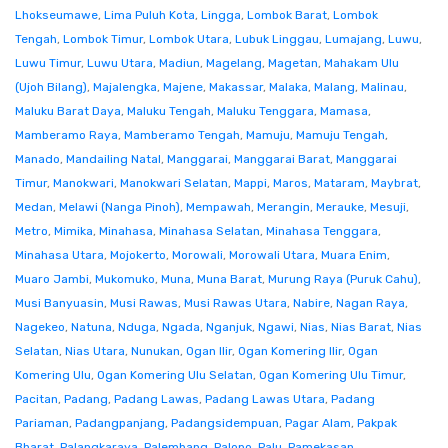
Lhokseumawe
,
Lima Puluh Kota
,
Lingga
,
Lombok Barat
,
Lombok
Tengah
,
Lombok Timur
,
Lombok Utara
,
Lubuk Linggau
,
Lumajang
,
Luwu
,
Luwu Timur
,
Luwu Utara
,
Madiun
,
Magelang
,
Magetan
,
Mahakam Ulu
(Ujoh Bilang)
,
Majalengka
,
Majene
,
Makassar
,
Malaka
,
Malang
,
Malinau
,
Maluku Barat Daya
,
Maluku Tengah
,
Maluku Tenggara
,
Mamasa
,
Mamberamo Raya
,
Mamberamo Tengah
,
Mamuju
,
Mamuju Tengah
,
Manado
,
Mandailing Natal
,
Manggarai
,
Manggarai Barat
,
Manggarai
Timur
,
Manokwari
,
Manokwari Selatan
,
Mappi
,
Maros
,
Mataram
,
Maybrat
,
Medan
,
Melawi (Nanga Pinoh)
,
Mempawah
,
Merangin
,
Merauke
,
Mesuji
,
Metro
,
Mimika
,
Minahasa
,
Minahasa Selatan
,
Minahasa Tenggara
,
Minahasa Utara
,
Mojokerto
,
Morowali
,
Morowali Utara
,
Muara Enim
,
Muaro Jambi
,
Mukomuko
,
Muna
,
Muna Barat
,
Murung Raya (Puruk Cahu)
,
Musi Banyuasin
,
Musi Rawas
,
Musi Rawas Utara
,
Nabire
,
Nagan Raya
,
Nagekeo
,
Natuna
,
Nduga
,
Ngada
,
Nganjuk
,
Ngawi
,
Nias
,
Nias Barat
,
Nias
Selatan
,
Nias Utara
,
Nunukan
,
Ogan Ilir
,
Ogan Komering Ilir
,
Ogan
Komering Ulu
,
Ogan Komering Ulu Selatan
,
Ogan Komering Ulu Timur
,
Pacitan
,
Padang
,
Padang Lawas
,
Padang Lawas Utara
,
Padang
Pariaman
,
Padangpanjang
,
Padangsidempuan
,
Pagar Alam
,
Pakpak
Bharat
,
Palangkaraya
,
Palembang
,
Palopo
,
Palu
,
Pamekasan
,