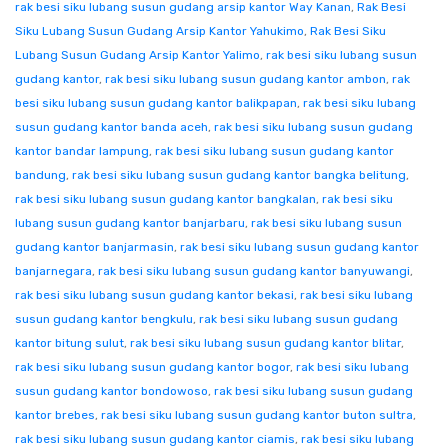
rak besi siku lubang susun gudang arsip kantor Way Kanan
,
Rak Besi
Siku Lubang Susun Gudang Arsip Kantor Yahukimo
,
Rak Besi Siku
Lubang Susun Gudang Arsip Kantor Yalimo
,
rak besi siku lubang susun
gudang kantor
,
rak besi siku lubang susun gudang kantor ambon
,
rak
besi siku lubang susun gudang kantor balikpapan
,
rak besi siku lubang
susun gudang kantor banda aceh
,
rak besi siku lubang susun gudang
kantor bandar lampung
,
rak besi siku lubang susun gudang kantor
bandung
,
rak besi siku lubang susun gudang kantor bangka belitung
,
rak besi siku lubang susun gudang kantor bangkalan
,
rak besi siku
lubang susun gudang kantor banjarbaru
,
rak besi siku lubang susun
gudang kantor banjarmasin
,
rak besi siku lubang susun gudang kantor
banjarnegara
,
rak besi siku lubang susun gudang kantor banyuwangi
,
rak besi siku lubang susun gudang kantor bekasi
,
rak besi siku lubang
susun gudang kantor bengkulu
,
rak besi siku lubang susun gudang
kantor bitung sulut
,
rak besi siku lubang susun gudang kantor blitar
,
rak besi siku lubang susun gudang kantor bogor
,
rak besi siku lubang
susun gudang kantor bondowoso
,
rak besi siku lubang susun gudang
kantor brebes
,
rak besi siku lubang susun gudang kantor buton sultra
,
rak besi siku lubang susun gudang kantor ciamis
,
rak besi siku lubang