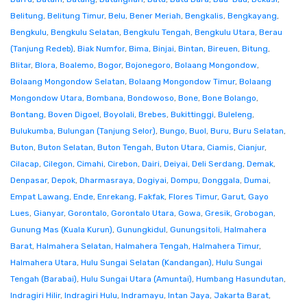
Belitung
,
Belitung Timur
,
Belu
,
Bener Meriah
,
Bengkalis
,
Bengkayang
,
Bengkulu
,
Bengkulu Selatan
,
Bengkulu Tengah
,
Bengkulu Utara
,
Berau
(Tanjung Redeb)
,
Biak Numfor
,
Bima
,
Binjai
,
Bintan
,
Bireuen
,
Bitung
,
Blitar
,
Blora
,
Boalemo
,
Bogor
,
Bojonegoro
,
Bolaang Mongondow
,
Bolaang Mongondow Selatan
,
Bolaang Mongondow Timur
,
Bolaang
Mongondow Utara
,
Bombana
,
Bondowoso
,
Bone
,
Bone Bolango
,
Bontang
,
Boven Digoel
,
Boyolali
,
Brebes
,
Bukittinggi
,
Buleleng
,
Bulukumba
,
Bulungan (Tanjung Selor)
,
Bungo
,
Buol
,
Buru
,
Buru Selatan
,
Buton
,
Buton Selatan
,
Buton Tengah
,
Buton Utara
,
Ciamis
,
Cianjur
,
Cilacap
,
Cilegon
,
Cimahi
,
Cirebon
,
Dairi
,
Deiyai
,
Deli Serdang
,
Demak
,
Denpasar
,
Depok
,
Dharmasraya
,
Dogiyai
,
Dompu
,
Donggala
,
Dumai
,
Empat Lawang
,
Ende
,
Enrekang
,
Fakfak
,
Flores Timur
,
Garut
,
Gayo
Lues
,
Gianyar
,
Gorontalo
,
Gorontalo Utara
,
Gowa
,
Gresik
,
Grobogan
,
Gunung Mas (Kuala Kurun)
,
Gunungkidul
,
Gunungsitoli
,
Halmahera
Barat
,
Halmahera Selatan
,
Halmahera Tengah
,
Halmahera Timur
,
Halmahera Utara
,
Hulu Sungai Selatan (Kandangan)
,
Hulu Sungai
Tengah (Barabai)
,
Hulu Sungai Utara (Amuntai)
,
Humbang Hasundutan
,
Indragiri Hilir
,
Indragiri Hulu
,
Indramayu
,
Intan Jaya
,
Jakarta Barat
,