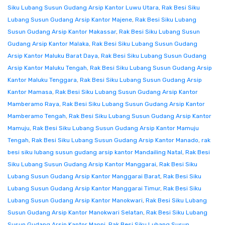
Siku Lubang Susun Gudang Arsip Kantor Luwu Utara
,
Rak Besi Siku
Lubang Susun Gudang Arsip Kantor Majene
,
Rak Besi Siku Lubang
Susun Gudang Arsip Kantor Makassar
,
Rak Besi Siku Lubang Susun
Gudang Arsip Kantor Malaka
,
Rak Besi Siku Lubang Susun Gudang
Arsip Kantor Maluku Barat Daya
,
Rak Besi Siku Lubang Susun Gudang
Arsip Kantor Maluku Tengah
,
Rak Besi Siku Lubang Susun Gudang Arsip
Kantor Maluku Tenggara
,
Rak Besi Siku Lubang Susun Gudang Arsip
Kantor Mamasa
,
Rak Besi Siku Lubang Susun Gudang Arsip Kantor
Mamberamo Raya
,
Rak Besi Siku Lubang Susun Gudang Arsip Kantor
Mamberamo Tengah
,
Rak Besi Siku Lubang Susun Gudang Arsip Kantor
Mamuju
,
Rak Besi Siku Lubang Susun Gudang Arsip Kantor Mamuju
Tengah
,
Rak Besi Siku Lubang Susun Gudang Arsip Kantor Manado
,
rak
besi siku lubang susun gudang arsip kantor Mandailing Natal
,
Rak Besi
Siku Lubang Susun Gudang Arsip Kantor Manggarai
,
Rak Besi Siku
Lubang Susun Gudang Arsip Kantor Manggarai Barat
,
Rak Besi Siku
Lubang Susun Gudang Arsip Kantor Manggarai Timur
,
Rak Besi Siku
Lubang Susun Gudang Arsip Kantor Manokwari
,
Rak Besi Siku Lubang
Susun Gudang Arsip Kantor Manokwari Selatan
,
Rak Besi Siku Lubang
Susun Gudang Arsip Kantor Mappi
,
Rak Besi Siku Lubang Susun