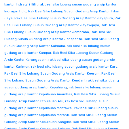
kantor Indragiri Hilir
,
rak besi siku lubang susun gudang arsip kantor
Indragiri Hulu
,
Rak Besi Siku Lubang Susun Gudang Arsip Kantor Intan
Jaya
,
Rak Besi Siku Lubang Susun Gudang Arsip Kantor Jayapura
,
Rak
Besi Siku Lubang Susun Gudang Arsip Kantor Jayawijaya
,
Rak Besi
Siku Lubang Susun Gudang Arsip Kantor Jembrana
,
Rak Besi Siku
Lubang Susun Gudang Arsip Kantor Jeneponto
,
Rak Besi Siku Lubang
Susun Gudang Arsip Kantor Kaimana
,
rak besi siku lubang susun
gudang arsip kantor Kampar
,
Rak Besi Siku Lubang Susun Gudang
Arsip Kantor Karangasem
,
rak besi siku lubang susun gudang arsip
kantor Karimun
,
rak besi siku lubang susun gudang arsip kantor Karo
,
Rak Besi Siku Lubang Susun Gudang Arsip Kantor Keerom
,
Rak Besi
Siku Lubang Susun Gudang Arsip Kantor Kendari
,
rak besi siku lubang
susun gudang arsip kantor Kepahiang
,
rak besi siku lubang susun
gudang arsip kantor Kepulauan Anambas
,
Rak Besi Siku Lubang Susun
Gudang Arsip Kantor Kepulauan Aru
,
rak besi siku lubang susun
gudang arsip kantor Kepulauan Mentawai
,
rak besi siku lubang susun
gudang arsip kantor Kepulauan Meranti
,
Rak Besi Siku Lubang Susun
Gudang Arsip Kantor Kepulauan Sangihe
,
Rak Besi Siku Lubang Susun
Gudang Arsip Kantor Kepulauan Selayar
,
Rak Besi Siku Lubang Susun