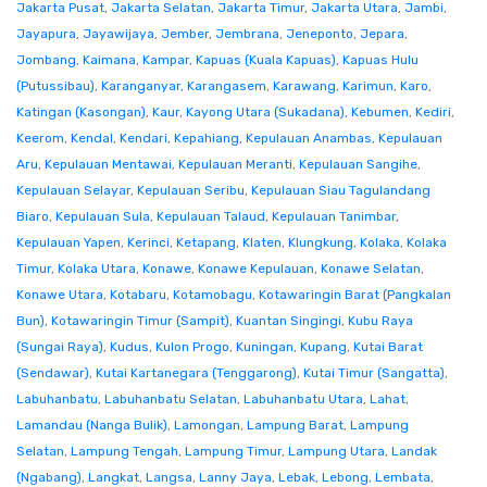
Jakarta Pusat
,
Jakarta Selatan
,
Jakarta Timur
,
Jakarta Utara
,
Jambi
,
Jayapura
,
Jayawijaya
,
Jember
,
Jembrana
,
Jeneponto
,
Jepara
,
Jombang
,
Kaimana
,
Kampar
,
Kapuas (Kuala Kapuas)
,
Kapuas Hulu
(Putussibau)
,
Karanganyar
,
Karangasem
,
Karawang
,
Karimun
,
Karo
,
Katingan (Kasongan)
,
Kaur
,
Kayong Utara (Sukadana)
,
Kebumen
,
Kediri
,
Keerom
,
Kendal
,
Kendari
,
Kepahiang
,
Kepulauan Anambas
,
Kepulauan
Aru
,
Kepulauan Mentawai
,
Kepulauan Meranti
,
Kepulauan Sangihe
,
Kepulauan Selayar
,
Kepulauan Seribu
,
Kepulauan Siau Tagulandang
Biaro
,
Kepulauan Sula
,
Kepulauan Talaud
,
Kepulauan Tanimbar
,
Kepulauan Yapen
,
Kerinci
,
Ketapang
,
Klaten
,
Klungkung
,
Kolaka
,
Kolaka
Timur
,
Kolaka Utara
,
Konawe
,
Konawe Kepulauan
,
Konawe Selatan
,
Konawe Utara
,
Kotabaru
,
Kotamobagu
,
Kotawaringin Barat (Pangkalan
Bun)
,
Kotawaringin Timur (Sampit)
,
Kuantan Singingi
,
Kubu Raya
(Sungai Raya)
,
Kudus
,
Kulon Progo
,
Kuningan
,
Kupang
,
Kutai Barat
(Sendawar)
,
Kutai Kartanegara (Tenggarong)
,
Kutai Timur (Sangatta)
,
Labuhanbatu
,
Labuhanbatu Selatan
,
Labuhanbatu Utara
,
Lahat
,
Lamandau (Nanga Bulik)
,
Lamongan
,
Lampung Barat
,
Lampung
Selatan
,
Lampung Tengah
,
Lampung Timur
,
Lampung Utara
,
Landak
(Ngabang)
,
Langkat
,
Langsa
,
Lanny Jaya
,
Lebak
,
Lebong
,
Lembata
,