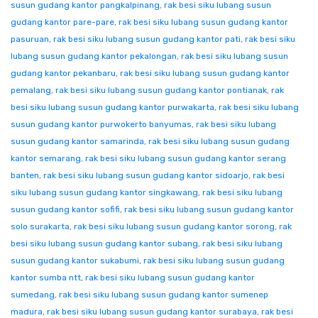
susun gudang kantor pangkalpinang
,
rak besi siku lubang susun
gudang kantor pare-pare
,
rak besi siku lubang susun gudang kantor
pasuruan
,
rak besi siku lubang susun gudang kantor pati
,
rak besi siku
lubang susun gudang kantor pekalongan
,
rak besi siku lubang susun
gudang kantor pekanbaru
,
rak besi siku lubang susun gudang kantor
pemalang
,
rak besi siku lubang susun gudang kantor pontianak
,
rak
besi siku lubang susun gudang kantor purwakarta
,
rak besi siku lubang
susun gudang kantor purwokerto banyumas
,
rak besi siku lubang
susun gudang kantor samarinda
,
rak besi siku lubang susun gudang
kantor semarang
,
rak besi siku lubang susun gudang kantor serang
banten
,
rak besi siku lubang susun gudang kantor sidoarjo
,
rak besi
siku lubang susun gudang kantor singkawang
,
rak besi siku lubang
susun gudang kantor sofifi
,
rak besi siku lubang susun gudang kantor
solo surakarta
,
rak besi siku lubang susun gudang kantor sorong
,
rak
besi siku lubang susun gudang kantor subang
,
rak besi siku lubang
susun gudang kantor sukabumi
,
rak besi siku lubang susun gudang
kantor sumba ntt
,
rak besi siku lubang susun gudang kantor
sumedang
,
rak besi siku lubang susun gudang kantor sumenep
madura
,
rak besi siku lubang susun gudang kantor surabaya
,
rak besi