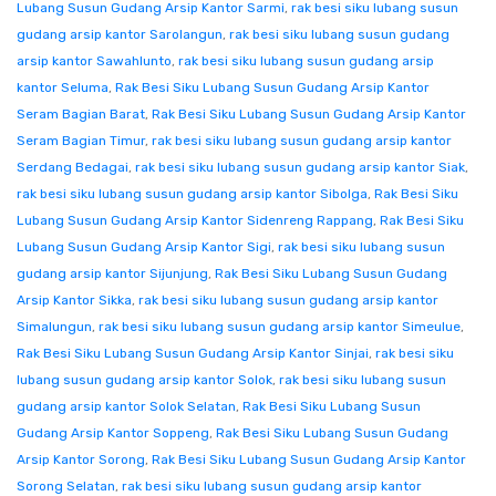
Lubang Susun Gudang Arsip Kantor Sarmi
,
rak besi siku lubang susun
gudang arsip kantor Sarolangun
,
rak besi siku lubang susun gudang
arsip kantor Sawahlunto
,
rak besi siku lubang susun gudang arsip
kantor Seluma
,
Rak Besi Siku Lubang Susun Gudang Arsip Kantor
Seram Bagian Barat
,
Rak Besi Siku Lubang Susun Gudang Arsip Kantor
Seram Bagian Timur
,
rak besi siku lubang susun gudang arsip kantor
Serdang Bedagai
,
rak besi siku lubang susun gudang arsip kantor Siak
,
rak besi siku lubang susun gudang arsip kantor Sibolga
,
Rak Besi Siku
Lubang Susun Gudang Arsip Kantor Sidenreng Rappang
,
Rak Besi Siku
Lubang Susun Gudang Arsip Kantor Sigi
,
rak besi siku lubang susun
gudang arsip kantor Sijunjung
,
Rak Besi Siku Lubang Susun Gudang
Arsip Kantor Sikka
,
rak besi siku lubang susun gudang arsip kantor
Simalungun
,
rak besi siku lubang susun gudang arsip kantor Simeulue
,
Rak Besi Siku Lubang Susun Gudang Arsip Kantor Sinjai
,
rak besi siku
lubang susun gudang arsip kantor Solok
,
rak besi siku lubang susun
gudang arsip kantor Solok Selatan
,
Rak Besi Siku Lubang Susun
Gudang Arsip Kantor Soppeng
,
Rak Besi Siku Lubang Susun Gudang
Arsip Kantor Sorong
,
Rak Besi Siku Lubang Susun Gudang Arsip Kantor
Sorong Selatan
,
rak besi siku lubang susun gudang arsip kantor