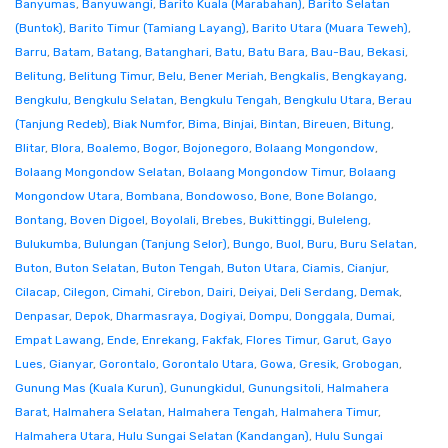
Banyumas
,
Banyuwangi
,
Barito Kuala (Marabahan)
,
Barito Selatan
(Buntok)
,
Barito Timur (Tamiang Layang)
,
Barito Utara (Muara Teweh)
,
Barru
,
Batam
,
Batang
,
Batanghari
,
Batu
,
Batu Bara
,
Bau-Bau
,
Bekasi
,
Belitung
,
Belitung Timur
,
Belu
,
Bener Meriah
,
Bengkalis
,
Bengkayang
,
Bengkulu
,
Bengkulu Selatan
,
Bengkulu Tengah
,
Bengkulu Utara
,
Berau
(Tanjung Redeb)
,
Biak Numfor
,
Bima
,
Binjai
,
Bintan
,
Bireuen
,
Bitung
,
Blitar
,
Blora
,
Boalemo
,
Bogor
,
Bojonegoro
,
Bolaang Mongondow
,
Bolaang Mongondow Selatan
,
Bolaang Mongondow Timur
,
Bolaang
Mongondow Utara
,
Bombana
,
Bondowoso
,
Bone
,
Bone Bolango
,
Bontang
,
Boven Digoel
,
Boyolali
,
Brebes
,
Bukittinggi
,
Buleleng
,
Bulukumba
,
Bulungan (Tanjung Selor)
,
Bungo
,
Buol
,
Buru
,
Buru Selatan
,
Buton
,
Buton Selatan
,
Buton Tengah
,
Buton Utara
,
Ciamis
,
Cianjur
,
Cilacap
,
Cilegon
,
Cimahi
,
Cirebon
,
Dairi
,
Deiyai
,
Deli Serdang
,
Demak
,
Denpasar
,
Depok
,
Dharmasraya
,
Dogiyai
,
Dompu
,
Donggala
,
Dumai
,
Empat Lawang
,
Ende
,
Enrekang
,
Fakfak
,
Flores Timur
,
Garut
,
Gayo
Lues
,
Gianyar
,
Gorontalo
,
Gorontalo Utara
,
Gowa
,
Gresik
,
Grobogan
,
Gunung Mas (Kuala Kurun)
,
Gunungkidul
,
Gunungsitoli
,
Halmahera
Barat
,
Halmahera Selatan
,
Halmahera Tengah
,
Halmahera Timur
,
Halmahera Utara
,
Hulu Sungai Selatan (Kandangan)
,
Hulu Sungai