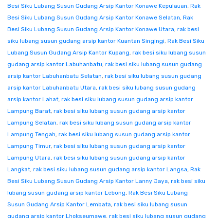
Besi Siku Lubang Susun Gudang Arsip Kantor Konawe Kepulauan
,
Rak
Besi Siku Lubang Susun Gudang Arsip Kantor Konawe Selatan
,
Rak
Besi Siku Lubang Susun Gudang Arsip Kantor Konawe Utara
,
rak besi
siku lubang susun gudang arsip kantor Kuantan Singingi
,
Rak Besi Siku
Lubang Susun Gudang Arsip Kantor Kupang
,
rak besi siku lubang susun
gudang arsip kantor Labuhanbatu
,
rak besi siku lubang susun gudang
arsip kantor Labuhanbatu Selatan
,
rak besi siku lubang susun gudang
arsip kantor Labuhanbatu Utara
,
rak besi siku lubang susun gudang
arsip kantor Lahat
,
rak besi siku lubang susun gudang arsip kantor
Lampung Barat
,
rak besi siku lubang susun gudang arsip kantor
Lampung Selatan
,
rak besi siku lubang susun gudang arsip kantor
Lampung Tengah
,
rak besi siku lubang susun gudang arsip kantor
Lampung Timur
,
rak besi siku lubang susun gudang arsip kantor
Lampung Utara
,
rak besi siku lubang susun gudang arsip kantor
Langkat
,
rak besi siku lubang susun gudang arsip kantor Langsa
,
Rak
Besi Siku Lubang Susun Gudang Arsip Kantor Lanny Jaya
,
rak besi siku
lubang susun gudang arsip kantor Lebong
,
Rak Besi Siku Lubang
Susun Gudang Arsip Kantor Lembata
,
rak besi siku lubang susun
gudang arsip kantor Lhokseumawe
,
rak besi siku lubang susun gudang