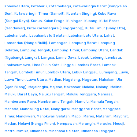
Konawe Utara
,
Kotabaru
,
Kotamobagu
,
Kotawaringin Barat (Pangkalan
Bun)
,
Kotawaringin Timur (Sampit)
,
Kuantan Singingi
,
Kubu Raya
(Sungai Raya)
,
Kudus
,
Kulon Progo
,
Kuningan
,
Kupang
,
Kutai Barat
(Sendawar)
,
Kutai Kartanegara (Tenggarong)
,
Kutai Timur (Sangatta)
,
Labuhanbatu
,
Labuhanbatu Selatan
,
Labuhanbatu Utara
,
Lahat
,
Lamandau (Nanga Bulik)
,
Lamongan
,
Lampung Barat
,
Lampung
Selatan
,
Lampung Tengah
,
Lampung Timur
,
Lampung Utara
,
Landak
(Ngabang)
,
Langkat
,
Langsa
,
Lanny Jaya
,
Lebak
,
Lebong
,
Lembata
,
Lhokseumawe
,
Lima Puluh Kota
,
Lingga
,
Lombok Barat
,
Lombok
Tengah
,
Lombok Timur
,
Lombok Utara
,
Lubuk Linggau
,
Lumajang
,
Luwu
,
Luwu Timur
,
Luwu Utara
,
Madiun
,
Magelang
,
Magetan
,
Mahakam Ulu
(Ujoh Bilang)
,
Majalengka
,
Majene
,
Makassar
,
Malaka
,
Malang
,
Malinau
,
Maluku Barat Daya
,
Maluku Tengah
,
Maluku Tenggara
,
Mamasa
,
Mamberamo Raya
,
Mamberamo Tengah
,
Mamuju
,
Mamuju Tengah
,
Manado
,
Mandailing Natal
,
Manggarai
,
Manggarai Barat
,
Manggarai
Timur
,
Manokwari
,
Manokwari Selatan
,
Mappi
,
Maros
,
Mataram
,
Maybrat
,
Medan
,
Melawi (Nanga Pinoh)
,
Mempawah
,
Merangin
,
Merauke
,
Mesuji
,
Metro
,
Mimika
,
Minahasa
,
Minahasa Selatan
,
Minahasa Tenggara
,