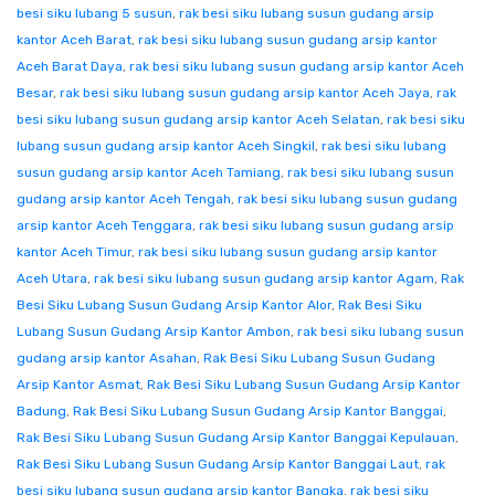
besi siku lubang 5 susun
,
rak besi siku lubang susun gudang arsip
kantor Aceh Barat
,
rak besi siku lubang susun gudang arsip kantor
Aceh Barat Daya
,
rak besi siku lubang susun gudang arsip kantor Aceh
Besar
,
rak besi siku lubang susun gudang arsip kantor Aceh Jaya
,
rak
besi siku lubang susun gudang arsip kantor Aceh Selatan
,
rak besi siku
lubang susun gudang arsip kantor Aceh Singkil
,
rak besi siku lubang
susun gudang arsip kantor Aceh Tamiang
,
rak besi siku lubang susun
gudang arsip kantor Aceh Tengah
,
rak besi siku lubang susun gudang
arsip kantor Aceh Tenggara
,
rak besi siku lubang susun gudang arsip
kantor Aceh Timur
,
rak besi siku lubang susun gudang arsip kantor
Aceh Utara
,
rak besi siku lubang susun gudang arsip kantor Agam
,
Rak
Besi Siku Lubang Susun Gudang Arsip Kantor Alor
,
Rak Besi Siku
Lubang Susun Gudang Arsip Kantor Ambon
,
rak besi siku lubang susun
gudang arsip kantor Asahan
,
Rak Besi Siku Lubang Susun Gudang
Arsip Kantor Asmat
,
Rak Besi Siku Lubang Susun Gudang Arsip Kantor
Badung
,
Rak Besi Siku Lubang Susun Gudang Arsip Kantor Banggai
,
Rak Besi Siku Lubang Susun Gudang Arsip Kantor Banggai Kepulauan
,
Rak Besi Siku Lubang Susun Gudang Arsip Kantor Banggai Laut
,
rak
besi siku lubang susun gudang arsip kantor Bangka
,
rak besi siku