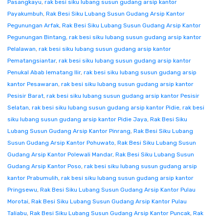
Pasangkayu
,
rak besi siku lubang susun gudang arsip kantor
Payakumbuh
,
Rak Besi Siku Lubang Susun Gudang Arsip Kantor
Pegunungan Arfak
,
Rak Besi Siku Lubang Susun Gudang Arsip Kantor
Pegunungan Bintang
,
rak besi siku lubang susun gudang arsip kantor
Pelalawan
,
rak besi siku lubang susun gudang arsip kantor
Pematangsiantar
,
rak besi siku lubang susun gudang arsip kantor
Penukal Abab lematang Ilir
,
rak besi siku lubang susun gudang arsip
kantor Pesawaran
,
rak besi siku lubang susun gudang arsip kantor
Pesisir Barat
,
rak besi siku lubang susun gudang arsip kantor Pesisir
Selatan
,
rak besi siku lubang susun gudang arsip kantor Pidie
,
rak besi
siku lubang susun gudang arsip kantor Pidie Jaya
,
Rak Besi Siku
Lubang Susun Gudang Arsip Kantor Pinrang
,
Rak Besi Siku Lubang
Susun Gudang Arsip Kantor Pohuwato
,
Rak Besi Siku Lubang Susun
Gudang Arsip Kantor Polewali Mandar
,
Rak Besi Siku Lubang Susun
Gudang Arsip Kantor Poso
,
rak besi siku lubang susun gudang arsip
kantor Prabumulih
,
rak besi siku lubang susun gudang arsip kantor
Pringsewu
,
Rak Besi Siku Lubang Susun Gudang Arsip Kantor Pulau
Morotai
,
Rak Besi Siku Lubang Susun Gudang Arsip Kantor Pulau
Taliabu
,
Rak Besi Siku Lubang Susun Gudang Arsip Kantor Puncak
,
Rak