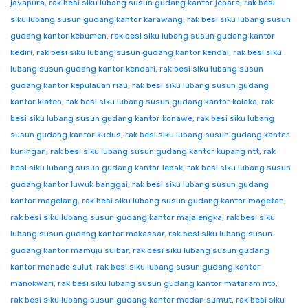
jayapura
,
rak besi siku lubang susun gudang kantor jepara
,
rak besi
siku lubang susun gudang kantor karawang
,
rak besi siku lubang susun
gudang kantor kebumen
,
rak besi siku lubang susun gudang kantor
kediri
,
rak besi siku lubang susun gudang kantor kendal
,
rak besi siku
lubang susun gudang kantor kendari
,
rak besi siku lubang susun
gudang kantor kepulauan riau
,
rak besi siku lubang susun gudang
kantor klaten
,
rak besi siku lubang susun gudang kantor kolaka
,
rak
besi siku lubang susun gudang kantor konawe
,
rak besi siku lubang
susun gudang kantor kudus
,
rak besi siku lubang susun gudang kantor
kuningan
,
rak besi siku lubang susun gudang kantor kupang ntt
,
rak
besi siku lubang susun gudang kantor lebak
,
rak besi siku lubang susun
gudang kantor luwuk banggai
,
rak besi siku lubang susun gudang
kantor magelang
,
rak besi siku lubang susun gudang kantor magetan
,
rak besi siku lubang susun gudang kantor majalengka
,
rak besi siku
lubang susun gudang kantor makassar
,
rak besi siku lubang susun
gudang kantor mamuju sulbar
,
rak besi siku lubang susun gudang
kantor manado sulut
,
rak besi siku lubang susun gudang kantor
manokwari
,
rak besi siku lubang susun gudang kantor mataram ntb
,
rak besi siku lubang susun gudang kantor medan sumut
,
rak besi siku