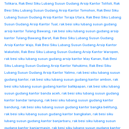
Tolikara
,
Rak Besi Siku Lubang Susun Gudang Arsip Kantor Tolitoli
,
Rak
Besi Siku Lubang Susun Gudang Arsip Kantor Tomohon
,
Rak Besi Siku
Lubang Susun Gudang Arsip Kantor Toraja Utara
,
Rak Besi Siku Lubang
Susun Gudang Arsip Kantor Tual
,
rak besi siku lubang susun gudang
arsip kantor Tulang Bawang
,
rak besi siku lubang susun gudang arsip
kantor Tulang Bawang Barat
,
Rak Besi Siku Lubang Susun Gudang
Arsip Kantor Wajo
,
Rak Besi Siku Lubang Susun Gudang Arsip Kantor
Wakatobi
,
Rak Besi Siku Lubang Susun Gudang Arsip Kantor Waropen
,
rak besi siku lubang susun gudang arsip kantor Way Kanan
,
Rak Besi
Siku Lubang Susun Gudang Arsip Kantor Yahukimo
,
Rak Besi Siku
Lubang Susun Gudang Arsip Kantor Yalimo
,
rak besi siku lubang susun
gudang kantor
,
rak besi siku lubang susun gudang kantor ambon
,
rak
besi siku lubang susun gudang kantor balikpapan
,
rak besi siku lubang
susun gudang kantor banda aceh
,
rak besi siku lubang susun gudang
kantor bandar lampung
,
rak besi siku lubang susun gudang kantor
bandung
,
rak besi siku lubang susun gudang kantor bangka belitung
,
rak besi siku lubang susun gudang kantor bangkalan
,
rak besi siku
lubang susun gudang kantor banjarbaru
,
rak besi siku lubang susun
gudang kantor banjarmasin
,
rak besi siku lubang susun gudang kantor