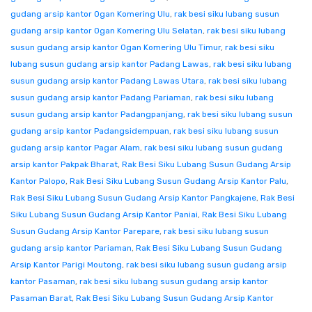
gudang arsip kantor Ogan Komering Ulu
,
rak besi siku lubang susun
gudang arsip kantor Ogan Komering Ulu Selatan
,
rak besi siku lubang
susun gudang arsip kantor Ogan Komering Ulu Timur
,
rak besi siku
lubang susun gudang arsip kantor Padang Lawas
,
rak besi siku lubang
susun gudang arsip kantor Padang Lawas Utara
,
rak besi siku lubang
susun gudang arsip kantor Padang Pariaman
,
rak besi siku lubang
susun gudang arsip kantor Padangpanjang
,
rak besi siku lubang susun
gudang arsip kantor Padangsidempuan
,
rak besi siku lubang susun
gudang arsip kantor Pagar Alam
,
rak besi siku lubang susun gudang
arsip kantor Pakpak Bharat
,
Rak Besi Siku Lubang Susun Gudang Arsip
Kantor Palopo
,
Rak Besi Siku Lubang Susun Gudang Arsip Kantor Palu
,
Rak Besi Siku Lubang Susun Gudang Arsip Kantor Pangkajene
,
Rak Besi
Siku Lubang Susun Gudang Arsip Kantor Paniai
,
Rak Besi Siku Lubang
Susun Gudang Arsip Kantor Parepare
,
rak besi siku lubang susun
gudang arsip kantor Pariaman
,
Rak Besi Siku Lubang Susun Gudang
Arsip Kantor Parigi Moutong
,
rak besi siku lubang susun gudang arsip
kantor Pasaman
,
rak besi siku lubang susun gudang arsip kantor
Pasaman Barat
,
Rak Besi Siku Lubang Susun Gudang Arsip Kantor