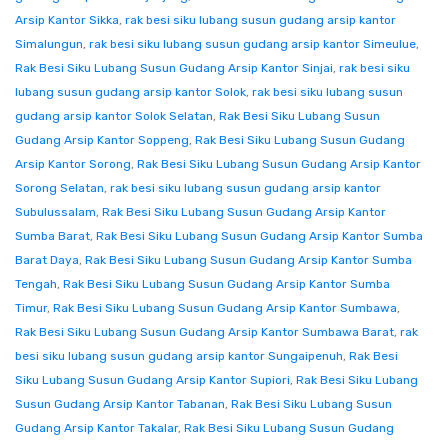
Arsip Kantor Sikka
,
rak besi siku lubang susun gudang arsip kantor
Simalungun
,
rak besi siku lubang susun gudang arsip kantor Simeulue
,
Rak Besi Siku Lubang Susun Gudang Arsip Kantor Sinjai
,
rak besi siku
lubang susun gudang arsip kantor Solok
,
rak besi siku lubang susun
gudang arsip kantor Solok Selatan
,
Rak Besi Siku Lubang Susun
Gudang Arsip Kantor Soppeng
,
Rak Besi Siku Lubang Susun Gudang
Arsip Kantor Sorong
,
Rak Besi Siku Lubang Susun Gudang Arsip Kantor
Sorong Selatan
,
rak besi siku lubang susun gudang arsip kantor
Subulussalam
,
Rak Besi Siku Lubang Susun Gudang Arsip Kantor
Sumba Barat
,
Rak Besi Siku Lubang Susun Gudang Arsip Kantor Sumba
Barat Daya
,
Rak Besi Siku Lubang Susun Gudang Arsip Kantor Sumba
Tengah
,
Rak Besi Siku Lubang Susun Gudang Arsip Kantor Sumba
Timur
,
Rak Besi Siku Lubang Susun Gudang Arsip Kantor Sumbawa
,
Rak Besi Siku Lubang Susun Gudang Arsip Kantor Sumbawa Barat
,
rak
besi siku lubang susun gudang arsip kantor Sungaipenuh
,
Rak Besi
Siku Lubang Susun Gudang Arsip Kantor Supiori
,
Rak Besi Siku Lubang
Susun Gudang Arsip Kantor Tabanan
,
Rak Besi Siku Lubang Susun
Gudang Arsip Kantor Takalar
,
Rak Besi Siku Lubang Susun Gudang