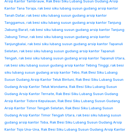
Arsip Kantor Tambrauw
,
Rak Besi Siku Lubang Susun Gudang Arsip
Kantor Tana Toraja
,
rak besi siku lubang susun gudang arsip kantor
Tanah Datar
,
rak besi siku lubang susun gudang arsip kantor
Tanggamus
,
rak besi siku lubang susun gudang arsip kantor Tanjung
Jabung Barat
,
rak besi siku lubang susun gudang arsip kantor Tanjung
Jabung Timur
,
rak besi siku lubang susun gudang arsip kantor
Tanjungbalai
,
rak besi siku lubang susun gudang arsip kantor Tapanuli
Selatan
,
rak besi siku lubang susun gudang arsip kantor Tapanuli
Tengah
,
rak besi siku lubang susun gudang arsip kantor Tapanuli Utara
,
rak besi siku lubang susun gudang arsip kantor Tebing Tinggi
,
rak besi
siku lubang susun gudang arsip kantor Tebo
,
Rak Besi Siku Lubang
Susun Gudang Arsip Kantor Teluk Bintuni
,
Rak Besi Siku Lubang Susun
Gudang Arsip Kantor Teluk Wondama
,
Rak Besi Siku Lubang Susun
Gudang Arsip Kantor Ternate
,
Rak Besi Siku Lubang Susun Gudang
Arsip Kantor Tidore Kepulauan
,
Rak Besi Siku Lubang Susun Gudang
Arsip Kantor Timor Tengah Selatan
,
Rak Besi Siku Lubang Susun
Gudang Arsip Kantor Timor Tengah Utara
,
rak besi siku lubang susun
gudang arsip kantor Toba
,
Rak Besi Siku Lubang Susun Gudang Arsip
Kantor Tojo Una-Una
,
Rak Besi Siku Lubang Susun Gudang Arsip Kantor