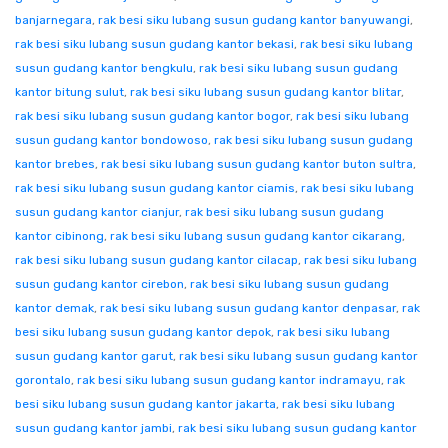
banjarnegara
,
rak besi siku lubang susun gudang kantor banyuwangi
,
rak besi siku lubang susun gudang kantor bekasi
,
rak besi siku lubang
susun gudang kantor bengkulu
,
rak besi siku lubang susun gudang
kantor bitung sulut
,
rak besi siku lubang susun gudang kantor blitar
,
rak besi siku lubang susun gudang kantor bogor
,
rak besi siku lubang
susun gudang kantor bondowoso
,
rak besi siku lubang susun gudang
kantor brebes
,
rak besi siku lubang susun gudang kantor buton sultra
,
rak besi siku lubang susun gudang kantor ciamis
,
rak besi siku lubang
susun gudang kantor cianjur
,
rak besi siku lubang susun gudang
kantor cibinong
,
rak besi siku lubang susun gudang kantor cikarang
,
rak besi siku lubang susun gudang kantor cilacap
,
rak besi siku lubang
susun gudang kantor cirebon
,
rak besi siku lubang susun gudang
kantor demak
,
rak besi siku lubang susun gudang kantor denpasar
,
rak
besi siku lubang susun gudang kantor depok
,
rak besi siku lubang
susun gudang kantor garut
,
rak besi siku lubang susun gudang kantor
gorontalo
,
rak besi siku lubang susun gudang kantor indramayu
,
rak
besi siku lubang susun gudang kantor jakarta
,
rak besi siku lubang
susun gudang kantor jambi
,
rak besi siku lubang susun gudang kantor