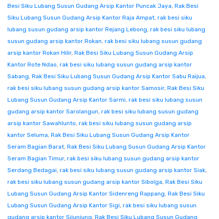
Besi Siku Lubang Susun Gudang Arsip Kantor Puncak Jaya
,
Rak Besi
Siku Lubang Susun Gudang Arsip Kantor Raja Ampat
,
rak besi siku
lubang susun gudang arsip kantor Rejang Lebong
,
rak besi siku lubang
susun gudang arsip kantor Rokan
,
rak besi siku lubang susun gudang
arsip kantor Rokan Hilir
,
Rak Besi Siku Lubang Susun Gudang Arsip
Kantor Rote Ndao
,
rak besi siku lubang susun gudang arsip kantor
Sabang
,
Rak Besi Siku Lubang Susun Gudang Arsip Kantor Sabu Raijua
,
rak besi siku lubang susun gudang arsip kantor Samosir
,
Rak Besi Siku
Lubang Susun Gudang Arsip Kantor Sarmi
,
rak besi siku lubang susun
gudang arsip kantor Sarolangun
,
rak besi siku lubang susun gudang
arsip kantor Sawahlunto
,
rak besi siku lubang susun gudang arsip
kantor Seluma
,
Rak Besi Siku Lubang Susun Gudang Arsip Kantor
Seram Bagian Barat
,
Rak Besi Siku Lubang Susun Gudang Arsip Kantor
Seram Bagian Timur
,
rak besi siku lubang susun gudang arsip kantor
Serdang Bedagai
,
rak besi siku lubang susun gudang arsip kantor Siak
,
rak besi siku lubang susun gudang arsip kantor Sibolga
,
Rak Besi Siku
Lubang Susun Gudang Arsip Kantor Sidenreng Rappang
,
Rak Besi Siku
Lubang Susun Gudang Arsip Kantor Sigi
,
rak besi siku lubang susun
gudang arsip kantor Sijunjung
,
Rak Besi Siku Lubang Susun Gudang