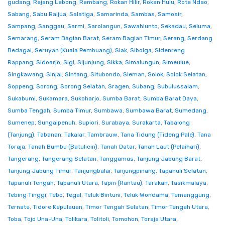
gudang
,
Rejang Lebong
,
Rembang
,
Rokan Hilir
,
Rokan Hulu
,
Rote Ndao
,
Sabang
,
Sabu Raijua
,
Salatiga
,
Samarinda
,
Sambas
,
Samosir
,
Sampang
,
Sanggau
,
Sarmi
,
Sarolangun
,
Sawahlunto
,
Sekadau
,
Seluma
,
Semarang
,
Seram Bagian Barat
,
Seram Bagian Timur
,
Serang
,
Serdang
Bedagai
,
Seruyan (Kuala Pembuang)
,
Siak
,
Sibolga
,
Sidenreng
Rappang
,
Sidoarjo
,
Sigi
,
Sijunjung
,
Sikka
,
Simalungun
,
Simeulue
,
Singkawang
,
Sinjai
,
Sintang
,
Situbondo
,
Sleman
,
Solok
,
Solok Selatan
,
Soppeng
,
Sorong
,
Sorong Selatan
,
Sragen
,
Subang
,
Subulussalam
,
Sukabumi
,
Sukamara
,
Sukoharjo
,
Sumba Barat
,
Sumba Barat Daya
,
Sumba Tengah
,
Sumba Timur
,
Sumbawa
,
Sumbawa Barat
,
Sumedang
,
Sumenep
,
Sungaipenuh
,
Supiori
,
Surabaya
,
Surakarta
,
Tabalong
(Tanjung)
,
Tabanan
,
Takalar
,
Tambrauw
,
Tana Tidung (Tideng Pale)
,
Tana
Toraja
,
Tanah Bumbu (Batulicin)
,
Tanah Datar
,
Tanah Laut (Pelaihari)
,
Tangerang
,
Tangerang Selatan
,
Tanggamus
,
Tanjung Jabung Barat
,
Tanjung Jabung Timur
,
Tanjungbalai
,
Tanjungpinang
,
Tapanuli Selatan
,
Tapanuli Tengah
,
Tapanuli Utara
,
Tapin (Rantau)
,
Tarakan
,
Tasikmalaya
,
Tebing Tinggi
,
Tebo
,
Tegal
,
Teluk Bintuni
,
Teluk Wondama
,
Temanggung
,
Ternate
,
Tidore Kepulauan
,
Timor Tengah Selatan
,
Timor Tengah Utara
,
Toba
,
Tojo Una-Una
,
Tolikara
,
Tolitoli
,
Tomohon
,
Toraja Utara
,