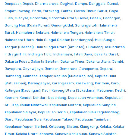
Denpasar
,
Depok
,
Dharmasraya
,
Dogiyai
,
Dompu
,
Donggala
,
Dumai
,
Empat Lawang
,
Ende
,
Enrekang
,
Fakfak
,
Flores Timur
,
Garut
,
Gayo
Lues
,
Gianyar
,
Gorontalo
,
Gorontalo Utara
,
Gowa
,
Gresik
,
Grobogan
,
Gunung Mas (Kuala Kurun)
,
Gunungkidul
,
Gunungsitoli
,
Halmahera
Barat
,
Halmahera Selatan
,
Halmahera Tengah
,
Halmahera Timur
,
Halmahera Utara
,
Hulu Sungai Selatan (Kandangan)
,
Hulu Sungai
Tengah (Barabai)
,
Hulu Sungai Utara (Amuntai)
,
Humbang Hasundutan
,
Indragiri Hilir
,
Indragiri Hulu
,
Indramayu
,
Intan Jaya
,
Jakarta Barat
,
Jakarta Pusat
,
Jakarta Selatan
,
Jakarta Timur
,
Jakarta Utara
,
Jambi
,
Jayapura
,
Jayawijaya
,
Jember
,
Jembrana
,
Jeneponto
,
Jepara
,
Jombang
,
Kaimana
,
Kampar
,
Kapuas (Kuala Kapuas)
,
Kapuas Hulu
(Putussibau)
,
Karanganyar
,
Karangasem
,
Karawang
,
Karimun
,
Karo
,
Katingan (Kasongan)
,
Kaur
,
Kayong Utara (Sukadana)
,
Kebumen
,
Kediri
,
Keerom
,
Kendal
,
Kendari
,
Kepahiang
,
Kepulauan Anambas
,
Kepulauan
Aru
,
Kepulauan Mentawai
,
Kepulauan Meranti
,
Kepulauan Sangihe
,
Kepulauan Selayar
,
Kepulauan Seribu
,
Kepulauan Siau Tagulandang
Biaro
,
Kepulauan Sula
,
Kepulauan Talaud
,
Kepulauan Tanimbar
,
Kepulauan Yapen
,
Kerinci
,
Ketapang
,
Klaten
,
Klungkung
,
Kolaka
,
Kolaka
Timur
,
Kolaka Utara
,
Konawe
,
Konawe Kepulauan
,
Konawe Selatan
,