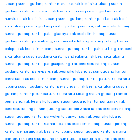
lubang susun gudang kantor merauke
,
rak besi siku lubang susun
gudang kantor morowali
,
rak besi siku lubang susun gudang kantor
nunukan
,
rak besi siku lubang susun gudang kantor pacitan
,
rak besi
siku lubang susun gudang kantor padang sumbar
,
rak besi siku lubang
susun gudang kantor palangkaraya
,
rak besi siku lubang susun
gudang kantor palembang
,
rak besi siku lubang susun gudang kantor
palopo
,
rak besi siku lubang susun gudang kantor palu sulteng
,
rak besi
siku lubang susun gudang kantor pandeglang
,
rak besi siku lubang
susun gudang kantor pangkalpinang
,
rak besi siku lubang susun
gudang kantor pare-pare
,
rak besi siku lubang susun gudang kantor
pasuruan
,
rak besi siku lubang susun gudang kantor pati
,
rak besi siku
lubang susun gudang kantor pekalongan
,
rak besi siku lubang susun
gudang kantor pekanbaru
,
rak besi siku lubang susun gudang kantor
pemalang
,
rak besi siku lubang susun gudang kantor pontianak
,
rak
besi siku lubang susun gudang kantor purwakarta
,
rak besi siku lubang
susun gudang kantor purwokerto banyumas
,
rak besi siku lubang
susun gudang kantor samarinda
,
rak besi siku lubang susun gudang
kantor semarang
,
rak besi siku lubang susun gudang kantor serang
banten
,
rak besi siku lubang susun gudang kantor sidoarjo
,
rak besi