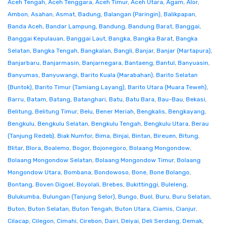
Aceh Tengah
,
Aceh Tenggara
,
Aceh Timur
,
Aceh Utara
,
Agam
,
Alor
,
Ambon
,
Asahan
,
Asmat
,
Badung
,
Balangan (Paringin)
,
Balikpapan
,
Banda Aceh
,
Bandar Lampung
,
Bandung
,
Bandung Barat
,
Banggai
,
Banggai Kepulauan
,
Banggai Laut
,
Bangka
,
Bangka Barat
,
Bangka
Selatan
,
Bangka Tengah
,
Bangkalan
,
Bangli
,
Banjar
,
Banjar (Martapura)
,
Banjarbaru
,
Banjarmasin
,
Banjarnegara
,
Bantaeng
,
Bantul
,
Banyuasin
,
Banyumas
,
Banyuwangi
,
Barito Kuala (Marabahan)
,
Barito Selatan
(Buntok)
,
Barito Timur (Tamiang Layang)
,
Barito Utara (Muara Teweh)
,
Barru
,
Batam
,
Batang
,
Batanghari
,
Batu
,
Batu Bara
,
Bau-Bau
,
Bekasi
,
Belitung
,
Belitung Timur
,
Belu
,
Bener Meriah
,
Bengkalis
,
Bengkayang
,
Bengkulu
,
Bengkulu Selatan
,
Bengkulu Tengah
,
Bengkulu Utara
,
Berau
(Tanjung Redeb)
,
Biak Numfor
,
Bima
,
Binjai
,
Bintan
,
Bireuen
,
Bitung
,
Blitar
,
Blora
,
Boalemo
,
Bogor
,
Bojonegoro
,
Bolaang Mongondow
,
Bolaang Mongondow Selatan
,
Bolaang Mongondow Timur
,
Bolaang
Mongondow Utara
,
Bombana
,
Bondowoso
,
Bone
,
Bone Bolango
,
Bontang
,
Boven Digoel
,
Boyolali
,
Brebes
,
Bukittinggi
,
Buleleng
,
Bulukumba
,
Bulungan (Tanjung Selor)
,
Bungo
,
Buol
,
Buru
,
Buru Selatan
,
Buton
,
Buton Selatan
,
Buton Tengah
,
Buton Utara
,
Ciamis
,
Cianjur
,
Cilacap
,
Cilegon
,
Cimahi
,
Cirebon
,
Dairi
,
Deiyai
,
Deli Serdang
,
Demak
,