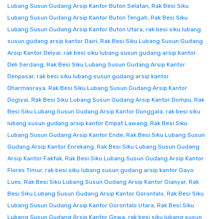
Lubang Susun Gudang Arsip Kantor Buton Selatan
,
Rak Besi Siku
Lubang Susun Gudang Arsip Kantor Buton Tengah
,
Rak Besi Siku
Lubang Susun Gudang Arsip Kantor Buton Utara
,
rak besi siku lubang
susun gudang arsip kantor Dairi
,
Rak Besi Siku Lubang Susun Gudang
Arsip Kantor Deiyai
,
rak besi siku lubang susun gudang arsip kantor
Deli Serdang
,
Rak Besi Siku Lubang Susun Gudang Arsip Kantor
Denpasar
,
rak besi siku lubang susun gudang arsip kantor
Dharmasraya
,
Rak Besi Siku Lubang Susun Gudang Arsip Kantor
Dogiyai
,
Rak Besi Siku Lubang Susun Gudang Arsip Kantor Dompu
,
Rak
Besi Siku Lubang Susun Gudang Arsip Kantor Donggala
,
rak besi siku
lubang susun gudang arsip kantor Empat Lawang
,
Rak Besi Siku
Lubang Susun Gudang Arsip Kantor Ende
,
Rak Besi Siku Lubang Susun
Gudang Arsip Kantor Enrekang
,
Rak Besi Siku Lubang Susun Gudang
Arsip Kantor Fakfak
,
Rak Besi Siku Lubang Susun Gudang Arsip Kantor
Flores Timur
,
rak besi siku lubang susun gudang arsip kantor Gayo
Lues
,
Rak Besi Siku Lubang Susun Gudang Arsip Kantor Gianyar
,
Rak
Besi Siku Lubang Susun Gudang Arsip Kantor Gorontalo
,
Rak Besi Siku
Lubang Susun Gudang Arsip Kantor Gorontalo Utara
,
Rak Besi Siku
Lubang Susun Gudang Arsip Kantor Gowa
,
rak besi siku lubang susun