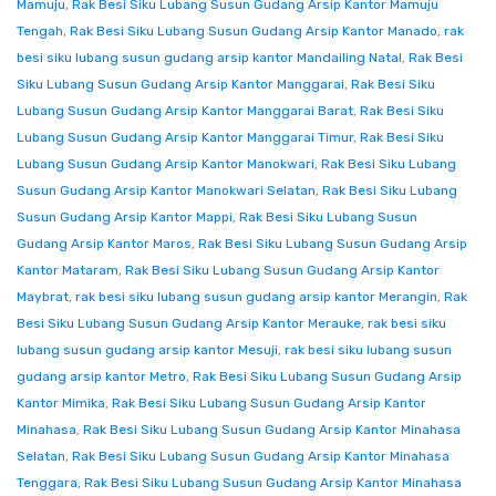
Mamuju
,
Rak Besi Siku Lubang Susun Gudang Arsip Kantor Mamuju
Tengah
,
Rak Besi Siku Lubang Susun Gudang Arsip Kantor Manado
,
rak
besi siku lubang susun gudang arsip kantor Mandailing Natal
,
Rak Besi
Siku Lubang Susun Gudang Arsip Kantor Manggarai
,
Rak Besi Siku
Lubang Susun Gudang Arsip Kantor Manggarai Barat
,
Rak Besi Siku
Lubang Susun Gudang Arsip Kantor Manggarai Timur
,
Rak Besi Siku
Lubang Susun Gudang Arsip Kantor Manokwari
,
Rak Besi Siku Lubang
Susun Gudang Arsip Kantor Manokwari Selatan
,
Rak Besi Siku Lubang
Susun Gudang Arsip Kantor Mappi
,
Rak Besi Siku Lubang Susun
Gudang Arsip Kantor Maros
,
Rak Besi Siku Lubang Susun Gudang Arsip
Kantor Mataram
,
Rak Besi Siku Lubang Susun Gudang Arsip Kantor
Maybrat
,
rak besi siku lubang susun gudang arsip kantor Merangin
,
Rak
Besi Siku Lubang Susun Gudang Arsip Kantor Merauke
,
rak besi siku
lubang susun gudang arsip kantor Mesuji
,
rak besi siku lubang susun
gudang arsip kantor Metro
,
Rak Besi Siku Lubang Susun Gudang Arsip
Kantor Mimika
,
Rak Besi Siku Lubang Susun Gudang Arsip Kantor
Minahasa
,
Rak Besi Siku Lubang Susun Gudang Arsip Kantor Minahasa
Selatan
,
Rak Besi Siku Lubang Susun Gudang Arsip Kantor Minahasa
Tenggara
,
Rak Besi Siku Lubang Susun Gudang Arsip Kantor Minahasa