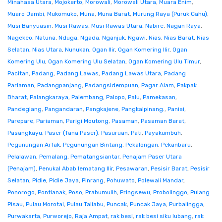
Minahasa Utara
,
Mojokerto
,
Morowali
,
Morowali Utara
,
Muara Enim
,
Muaro Jambi
,
Mukomuko
,
Muna
,
Muna Barat
,
Murung Raya (Puruk Cahu)
,
Musi Banyuasin
,
Musi Rawas
,
Musi Rawas Utara
,
Nabire
,
Nagan Raya
,
Nagekeo
,
Natuna
,
Nduga
,
Ngada
,
Nganjuk
,
Ngawi
,
Nias
,
Nias Barat
,
Nias
Selatan
,
Nias Utara
,
Nunukan
,
Ogan Ilir
,
Ogan Komering Ilir
,
Ogan
Komering Ulu
,
Ogan Komering Ulu Selatan
,
Ogan Komering Ulu Timur
,
Pacitan
,
Padang
,
Padang Lawas
,
Padang Lawas Utara
,
Padang
Pariaman
,
Padangpanjang
,
Padangsidempuan
,
Pagar Alam
,
Pakpak
Bharat
,
Palangkaraya
,
Palembang
,
Palopo
,
Palu
,
Pamekasan
,
Pandeglang
,
Pangandaran
,
Pangkajene
,
Pangkalpinang.
,
Paniai
,
Parepare
,
Pariaman
,
Parigi Moutong
,
Pasaman
,
Pasaman Barat
,
Pasangkayu
,
Paser (Tana Paser)
,
Pasuruan
,
Pati
,
Payakumbuh
,
Pegunungan Arfak
,
Pegunungan Bintang
,
Pekalongan
,
Pekanbaru
,
Pelalawan
,
Pemalang
,
Pematangsiantar
,
Penajam Paser Utara
(Penajam)
,
Penukal Abab lematang Ilir
,
Pesawaran
,
Pesisir Barat
,
Pesisir
Selatan
,
Pidie
,
Pidie Jaya
,
Pinrang
,
Pohuwato
,
Polewali Mandar
,
Ponorogo
,
Pontianak
,
Poso
,
Prabumulih
,
Pringsewu
,
Probolinggo
,
Pulang
Pisau
,
Pulau Morotai
,
Pulau Taliabu
,
Puncak
,
Puncak Jaya
,
Purbalingga
,
Purwakarta
,
Purworejo
,
Raja Ampat
,
rak besi
,
rak besi siku lubang
,
rak