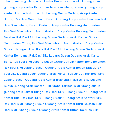
lubang susun gudang arsip kantor Binjai
,
rak besi siku lubang susun
gudang arsip kantor Bintan
,
rak besi siku lubang susun gudang arsip
kantor Bireuen
,
Rak Besi Siku Lubang Susun Gudang Arsip Kantor
Bitung
,
Rak Besi Siku Lubang Susun Gudang Arsip Kantor Boalemo
,
Rak
Besi Siku Lubang Susun Gudang Arsip Kantor Bolaang Mongondow
,
Rak Besi Siku Lubang Susun Gudang Arsip Kantor Bolaang Mongondow
Selatan
,
Rak Besi Siku Lubang Susun Gudang Arsip Kantor Bolaang
Mongondow Timur
,
Rak Besi Siku Lubang Susun Gudang Arsip Kantor
Bolaang Mongondow Utara
,
Rak Besi Siku Lubang Susun Gudang Arsip
Kantor Bombana
,
Rak Besi Siku Lubang Susun Gudang Arsip Kantor
Bone
,
Rak Besi Siku Lubang Susun Gudang Arsip Kantor Bone Bolango
,
Rak Besi Siku Lubang Susun Gudang Arsip Kantor Boven Digoel
,
rak
besi siku lubang susun gudang arsip kantor Bukittinggi
,
Rak Besi Siku
Lubang Susun Gudang Arsip Kantor Buleleng
,
Rak Besi Siku Lubang
Susun Gudang Arsip Kantor Bulukumba
,
rak besi siku lubang susun
gudang arsip kantor Bungo
,
Rak Besi Siku Lubang Susun Gudang Arsip
Kantor Buol
,
Rak Besi Siku Lubang Susun Gudang Arsip Kantor Buru
,
Rak Besi Siku Lubang Susun Gudang Arsip Kantor Buru Selatan
,
Rak
Besi Siku Lubang Susun Gudang Arsip Kantor Buton
,
Rak Besi Siku