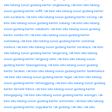
siku lubang susun gudang kantor singkawang
,
rak besi siku lubang
susun gudang kantor sofifi
,
rak besi siku lubang susun gudang kantor
solo surakarta
,
rak besi siku lubang susun gudang kantor sorong
,
rak
besi siku lubang susun gudang kantor subang
,
rak besi siku lubang
susun gudang kantor sukabumi
,
rak besi siku lubang susun gudang
kantor sumba ntt
,
rak besi siku lubang susun gudang kantor
sumedang
,
rak besi siku lubang susun gudang kantor sumenep
madura
,
rak besi siku lubang susun gudang kantor surabaya
,
rak besi
siku lubang susun gudang kantor tangerang
,
rak besi siku lubang
susun gudang kantor tangjung selor
,
rak besi siku lubang susun
gudang kantor tanjungpinang
,
rak besi siku lubang susun gudang
kantor tarakan
,
rak besi siku lubang susun gudang kantor tasikmalaya
,
rak besi siku lubang susun gudang kantor tegal
,
rak besi siku lubang
susun gudang kantor temanggung
,
rak besi siku lubang susun gudang
kantor ternate tidore
,
rak besi siku lubang susun gudang kantor
tulungagung
,
rak besi siku lubang susun gudang kantor wonogiri
,
rak
besi siku lubang susun gudang kantor wonosobo
,
rak besi siku lubang
susun gudang kantor yogyakarta
,
rak gudang
,
rak siku
,
rak siku