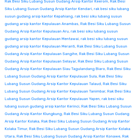
Rak Besi Siku Lubang Susun Gudang Arsip Kantor Keerom
,
Rak Besi
Siku Lubang Susun Gudang Arsip Kantor Kendari
,
rak besi siku lubang
susun gudang arsip kantor Kepahiang
,
rak besi siku lubang susun
gudang arsip kantor Kepulauan Anambas
,
Rak Besi Siku Lubang Susun
Gudang Arsip Kantor Kepulauan Aru
,
rak besi siku lubang susun
gudang arsip kantor Kepulauan Mentawai
,
rak besi siku lubang susun
gudang arsip kantor Kepulauan Meranti
,
Rak Besi Siku Lubang Susun
Gudang Arsip Kantor Kepulauan Sangihe
,
Rak Besi Siku Lubang Susun
Gudang Arsip Kantor Kepulauan Selayar
,
Rak Besi Siku Lubang Susun
Gudang Arsip Kantor Kepulauan Siau Tagulandang Biaro
,
Rak Besi Siku
Lubang Susun Gudang Arsip Kantor Kepulauan Sula
,
Rak Besi Siku
Lubang Susun Gudang Arsip Kantor Kepulauan Talaud
,
Rak Besi Siku
Lubang Susun Gudang Arsip Kantor Kepulauan Tanimbar
,
Rak Besi Siku
Lubang Susun Gudang Arsip Kantor Kepulauan Yapen
,
rak besi siku
lubang susun gudang arsip kantor Kerinci
,
Rak Besi Siku Lubang Susun
Gudang Arsip Kantor Klungkung
,
Rak Besi Siku Lubang Susun Gudang
Arsip Kantor Kolaka
,
Rak Besi Siku Lubang Susun Gudang Arsip Kantor
Kolaka Timur
,
Rak Besi Siku Lubang Susun Gudang Arsip Kantor Kolaka
Utara
,
Rak Besi Siku Lubang Susun Gudang Arsip Kantor Konawe
,
Rak