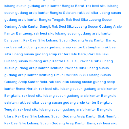
lubang susun gudang arsip kantor Bangka Barat
,
rak besi siku lubang
susun gudang arsip kantor Bangka Selatan
,
rak besi siku lubang susun
gudang arsip kantor Bangka Tengah
,
Rak Besi Siku Lubang Susun
Gudang Arsip Kantor Bangli
,
Rak Besi Siku Lubang Susun Gudang Arsip
Kantor Bantaeng
,
rak besi siku lubang susun gudang arsip kantor
Banyuasin
,
Rak Besi Siku Lubang Susun Gudang Arsip Kantor Barru
,
rak besi siku lubang susun gudang arsip kantor Batanghari
,
rak besi
siku lubang susun gudang arsip kantor Batu Bara
,
Rak Besi Siku
Lubang Susun Gudang Arsip Kantor Bau-Bau
,
rak besi siku lubang
susun gudang arsip kantor Belitung
,
rak besi siku lubang susun
gudang arsip kantor Belitung Timur
,
Rak Besi Siku Lubang Susun
Gudang Arsip Kantor Belu
,
rak besi siku lubang susun gudang arsip
kantor Bener Meriah
,
rak besi siku lubang susun gudang arsip kantor
Bengkalis
,
rak besi siku lubang susun gudang arsip kantor Bengkulu
selatan
,
rak besi siku lubang susun gudang arsip kantor Bengkulu
Tengah
,
rak besi siku lubang susun gudang arsip kantor Bengkulu
Utara
,
Rak Besi Siku Lubang Susun Gudang Arsip Kantor Biak Numfor
,
Rak Besi Siku Lubang Susun Gudang Arsip Kantor Bima
,
rak besi siku