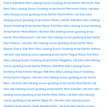
Utara
,
Rak Besi Siku Lubang Susun Gudang Arsip Kantor Morowali
,
Rak
Besi Siku Lubang Susun Gudang Arsip Kantor Morowali Utara
,
rak besi
siku lubang susun gudang arsip kantor Muara Enim
,
rak besi siku
lubang susun gudang arsip kantor Muaro Jambi
,
Rak Besi Siku Lubang
Susun Gudang Arsip Kantor Muna
,
Rak Besi Siku Lubang Susun Gudang
Arsip Kantor Muna Barat
,
rak besi siku lubang susun gudang arsip
kantor Musi Banyuasin
,
rak besi siku lubang susun gudang arsip kantor
Musi Rawas
,
rak besi siku lubang susun gudang arsip kantor Musi
Rawas Utara
,
Rak Besi Siku Lubang Susun Gudang Arsip Kantor Nabire
,
rak besi siku lubang susun gudang arsip kantor Nagan Raya
,
Rak Besi
Siku Lubang Susun Gudang Arsip Kantor Nagekeo
,
rak besi siku lubang
susun gudang arsip kantor Natuna
,
Rak Besi Siku Lubang Susun
Gudang Arsip Kantor Nduga
,
Rak Besi Siku Lubang Susun Gudang
Arsip Kantor Ngada
,
rak besi siku lubang susun gudang arsip kantor
Nias
,
rak besi siku lubang susun gudang arsip kantor Nias Barat
,
rak
besi siku lubang susun gudang arsip kantor Nias Selatan
,
rak besi siku
lubang susun gudang arsip kantor Nias Utara
,
rak besi siku lubang
susun gudang arsip kantor Ogan Ilir
,
rak besi siku lubang susun
gudang arsip kantor Ogan Komering Ilir
,
rak besi siku lubang susun