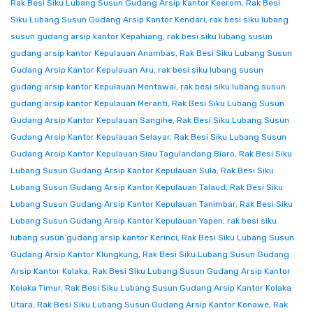
Rak Besi Siku Lubang Susun Gudang Arsip Kantor Keerom
,
Rak Besi
Siku Lubang Susun Gudang Arsip Kantor Kendari
,
rak besi siku lubang
susun gudang arsip kantor Kepahiang
,
rak besi siku lubang susun
gudang arsip kantor Kepulauan Anambas
,
Rak Besi Siku Lubang Susun
Gudang Arsip Kantor Kepulauan Aru
,
rak besi siku lubang susun
gudang arsip kantor Kepulauan Mentawai
,
rak besi siku lubang susun
gudang arsip kantor Kepulauan Meranti
,
Rak Besi Siku Lubang Susun
Gudang Arsip Kantor Kepulauan Sangihe
,
Rak Besi Siku Lubang Susun
Gudang Arsip Kantor Kepulauan Selayar
,
Rak Besi Siku Lubang Susun
Gudang Arsip Kantor Kepulauan Siau Tagulandang Biaro
,
Rak Besi Siku
Lubang Susun Gudang Arsip Kantor Kepulauan Sula
,
Rak Besi Siku
Lubang Susun Gudang Arsip Kantor Kepulauan Talaud
,
Rak Besi Siku
Lubang Susun Gudang Arsip Kantor Kepulauan Tanimbar
,
Rak Besi Siku
Lubang Susun Gudang Arsip Kantor Kepulauan Yapen
,
rak besi siku
lubang susun gudang arsip kantor Kerinci
,
Rak Besi Siku Lubang Susun
Gudang Arsip Kantor Klungkung
,
Rak Besi Siku Lubang Susun Gudang
Arsip Kantor Kolaka
,
Rak Besi Siku Lubang Susun Gudang Arsip Kantor
Kolaka Timur
,
Rak Besi Siku Lubang Susun Gudang Arsip Kantor Kolaka
Utara
,
Rak Besi Siku Lubang Susun Gudang Arsip Kantor Konawe
,
Rak