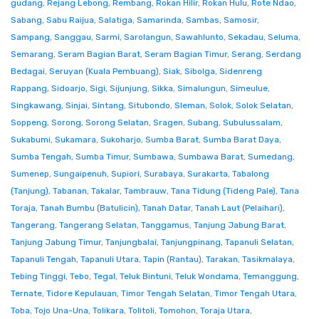
gudang
,
Rejang Lebong
,
Rembang
,
Rokan Hilir
,
Rokan Hulu
,
Rote Ndao
,
Sabang
,
Sabu Raijua
,
Salatiga
,
Samarinda
,
Sambas
,
Samosir
,
Sampang
,
Sanggau
,
Sarmi
,
Sarolangun
,
Sawahlunto
,
Sekadau
,
Seluma
,
Semarang
,
Seram Bagian Barat
,
Seram Bagian Timur
,
Serang
,
Serdang
Bedagai
,
Seruyan (Kuala Pembuang)
,
Siak
,
Sibolga
,
Sidenreng
Rappang
,
Sidoarjo
,
Sigi
,
Sijunjung
,
Sikka
,
Simalungun
,
Simeulue
,
Singkawang
,
Sinjai
,
Sintang
,
Situbondo
,
Sleman
,
Solok
,
Solok Selatan
,
Soppeng
,
Sorong
,
Sorong Selatan
,
Sragen
,
Subang
,
Subulussalam
,
Sukabumi
,
Sukamara
,
Sukoharjo
,
Sumba Barat
,
Sumba Barat Daya
,
Sumba Tengah
,
Sumba Timur
,
Sumbawa
,
Sumbawa Barat
,
Sumedang
,
Sumenep
,
Sungaipenuh
,
Supiori
,
Surabaya
,
Surakarta
,
Tabalong
(Tanjung)
,
Tabanan
,
Takalar
,
Tambrauw
,
Tana Tidung (Tideng Pale)
,
Tana
Toraja
,
Tanah Bumbu (Batulicin)
,
Tanah Datar
,
Tanah Laut (Pelaihari)
,
Tangerang
,
Tangerang Selatan
,
Tanggamus
,
Tanjung Jabung Barat
,
Tanjung Jabung Timur
,
Tanjungbalai
,
Tanjungpinang
,
Tapanuli Selatan
,
Tapanuli Tengah
,
Tapanuli Utara
,
Tapin (Rantau)
,
Tarakan
,
Tasikmalaya
,
Tebing Tinggi
,
Tebo
,
Tegal
,
Teluk Bintuni
,
Teluk Wondama
,
Temanggung
,
Ternate
,
Tidore Kepulauan
,
Timor Tengah Selatan
,
Timor Tengah Utara
,
Toba
,
Tojo Una-Una
,
Tolikara
,
Tolitoli
,
Tomohon
,
Toraja Utara
,