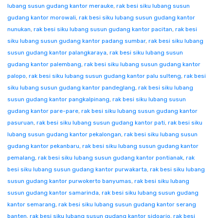
lubang susun gudang kantor merauke
,
rak besi siku lubang susun
gudang kantor morowali
,
rak besi siku lubang susun gudang kantor
nunukan
,
rak besi siku lubang susun gudang kantor pacitan
,
rak besi
siku lubang susun gudang kantor padang sumbar
,
rak besi siku lubang
susun gudang kantor palangkaraya
,
rak besi siku lubang susun
gudang kantor palembang
,
rak besi siku lubang susun gudang kantor
palopo
,
rak besi siku lubang susun gudang kantor palu sulteng
,
rak besi
siku lubang susun gudang kantor pandeglang
,
rak besi siku lubang
susun gudang kantor pangkalpinang
,
rak besi siku lubang susun
gudang kantor pare-pare
,
rak besi siku lubang susun gudang kantor
pasuruan
,
rak besi siku lubang susun gudang kantor pati
,
rak besi siku
lubang susun gudang kantor pekalongan
,
rak besi siku lubang susun
gudang kantor pekanbaru
,
rak besi siku lubang susun gudang kantor
pemalang
,
rak besi siku lubang susun gudang kantor pontianak
,
rak
besi siku lubang susun gudang kantor purwakarta
,
rak besi siku lubang
susun gudang kantor purwokerto banyumas
,
rak besi siku lubang
susun gudang kantor samarinda
,
rak besi siku lubang susun gudang
kantor semarang
,
rak besi siku lubang susun gudang kantor serang
banten
,
rak besi siku lubang susun gudang kantor sidoarjo
,
rak besi