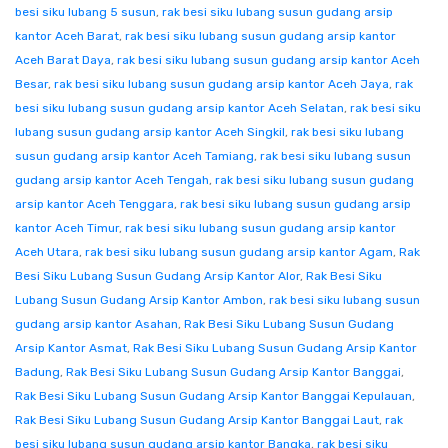
besi siku lubang 5 susun
,
rak besi siku lubang susun gudang arsip
kantor Aceh Barat
,
rak besi siku lubang susun gudang arsip kantor
Aceh Barat Daya
,
rak besi siku lubang susun gudang arsip kantor Aceh
Besar
,
rak besi siku lubang susun gudang arsip kantor Aceh Jaya
,
rak
besi siku lubang susun gudang arsip kantor Aceh Selatan
,
rak besi siku
lubang susun gudang arsip kantor Aceh Singkil
,
rak besi siku lubang
susun gudang arsip kantor Aceh Tamiang
,
rak besi siku lubang susun
gudang arsip kantor Aceh Tengah
,
rak besi siku lubang susun gudang
arsip kantor Aceh Tenggara
,
rak besi siku lubang susun gudang arsip
kantor Aceh Timur
,
rak besi siku lubang susun gudang arsip kantor
Aceh Utara
,
rak besi siku lubang susun gudang arsip kantor Agam
,
Rak
Besi Siku Lubang Susun Gudang Arsip Kantor Alor
,
Rak Besi Siku
Lubang Susun Gudang Arsip Kantor Ambon
,
rak besi siku lubang susun
gudang arsip kantor Asahan
,
Rak Besi Siku Lubang Susun Gudang
Arsip Kantor Asmat
,
Rak Besi Siku Lubang Susun Gudang Arsip Kantor
Badung
,
Rak Besi Siku Lubang Susun Gudang Arsip Kantor Banggai
,
Rak Besi Siku Lubang Susun Gudang Arsip Kantor Banggai Kepulauan
,
Rak Besi Siku Lubang Susun Gudang Arsip Kantor Banggai Laut
,
rak
besi siku lubang susun gudang arsip kantor Bangka
,
rak besi siku