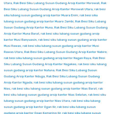
Utara
,
Rak Besi Siku Lubang Susun Gudang Arsip Kantor Morowali
,
Rak
Besi Siku Lubang Susun Gudang Arsip Kantor Morowali Utara
,
rak besi
siku lubang susun gudang arsip kantor Muara Enim
,
rak besi siku
lubang susun gudang arsip kantor Muaro Jambi
,
Rak Besi Siku Lubang
Susun Gudang Arsip Kantor Muna
,
Rak Besi Siku Lubang Susun Gudang
Arsip Kantor Muna Barat
,
rak besi siku lubang susun gudang arsip
kantor Musi Banyuasin
,
rak besi siku lubang susun gudang arsip kantor
Musi Rawas
,
rak besi siku lubang susun gudang arsip kantor Musi
Rawas Utara
,
Rak Besi Siku Lubang Susun Gudang Arsip Kantor Nabire
,
rak besi siku lubang susun gudang arsip kantor Nagan Raya
,
Rak Besi
Siku Lubang Susun Gudang Arsip Kantor Nagekeo
,
rak besi siku lubang
susun gudang arsip kantor Natuna
,
Rak Besi Siku Lubang Susun
Gudang Arsip Kantor Nduga
,
Rak Besi Siku Lubang Susun Gudang
Arsip Kantor Ngada
,
rak besi siku lubang susun gudang arsip kantor
Nias
,
rak besi siku lubang susun gudang arsip kantor Nias Barat
,
rak
besi siku lubang susun gudang arsip kantor Nias Selatan
,
rak besi siku
lubang susun gudang arsip kantor Nias Utara
,
rak besi siku lubang
susun gudang arsip kantor Ogan Ilir
,
rak besi siku lubang susun
gudang arsip kantor Ogan Komering Ilir
,
rak besi siku lubang susun