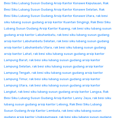
Besi Siku Lubang Susun Gudang Arsip Kantor Konawe Kepulauan
,
Rak
Besi Siku Lubang Susun Gudang Arsip Kantor Konawe Selatan
,
Rak
Besi Siku Lubang Susun Gudang Arsip Kantor Konawe Utara
,
rak besi
siku lubang susun gudang arsip kantor Kuantan Singingi
,
Rak Besi Siku
Lubang Susun Gudang Arsip Kantor Kupang
,
rak besi siku lubang susun
gudang arsip kantor Labuhanbatu
,
rak besi siku lubang susun gudang
arsip kantor Labuhanbatu Selatan
,
rak besi siku lubang susun gudang
arsip kantor Labuhanbatu Utara
,
rak besi siku lubang susun gudang
arsip kantor Lahat
,
rak besi siku lubang susun gudang arsip kantor
Lampung Barat
,
rak besi siku lubang susun gudang arsip kantor
Lampung Selatan
,
rak besi siku lubang susun gudang arsip kantor
Lampung Tengah
,
rak besi siku lubang susun gudang arsip kantor
Lampung Timur
,
rak besi siku lubang susun gudang arsip kantor
Lampung Utara
,
rak besi siku lubang susun gudang arsip kantor
Langkat
,
rak besi siku lubang susun gudang arsip kantor Langsa
,
Rak
Besi Siku Lubang Susun Gudang Arsip Kantor Lanny Jaya
,
rak besi siku
lubang susun gudang arsip kantor Lebong
,
Rak Besi Siku Lubang
Susun Gudang Arsip Kantor Lembata
,
rak besi siku lubang susun
gudang arsip kantor Lhokseumawe
,
rak besi siku lubang susun gudang