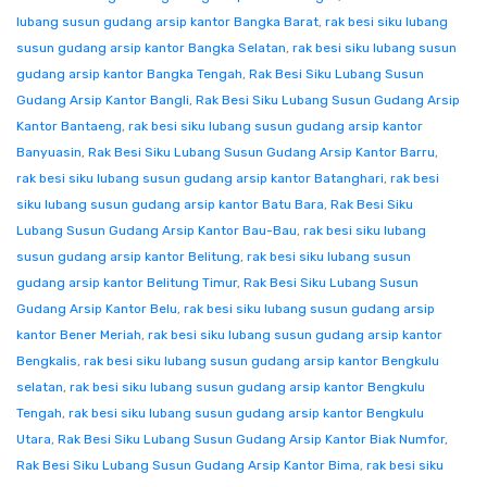
lubang susun gudang arsip kantor Bangka Barat
,
rak besi siku lubang
susun gudang arsip kantor Bangka Selatan
,
rak besi siku lubang susun
gudang arsip kantor Bangka Tengah
,
Rak Besi Siku Lubang Susun
Gudang Arsip Kantor Bangli
,
Rak Besi Siku Lubang Susun Gudang Arsip
Kantor Bantaeng
,
rak besi siku lubang susun gudang arsip kantor
Banyuasin
,
Rak Besi Siku Lubang Susun Gudang Arsip Kantor Barru
,
rak besi siku lubang susun gudang arsip kantor Batanghari
,
rak besi
siku lubang susun gudang arsip kantor Batu Bara
,
Rak Besi Siku
Lubang Susun Gudang Arsip Kantor Bau-Bau
,
rak besi siku lubang
susun gudang arsip kantor Belitung
,
rak besi siku lubang susun
gudang arsip kantor Belitung Timur
,
Rak Besi Siku Lubang Susun
Gudang Arsip Kantor Belu
,
rak besi siku lubang susun gudang arsip
kantor Bener Meriah
,
rak besi siku lubang susun gudang arsip kantor
Bengkalis
,
rak besi siku lubang susun gudang arsip kantor Bengkulu
selatan
,
rak besi siku lubang susun gudang arsip kantor Bengkulu
Tengah
,
rak besi siku lubang susun gudang arsip kantor Bengkulu
Utara
,
Rak Besi Siku Lubang Susun Gudang Arsip Kantor Biak Numfor
,
Rak Besi Siku Lubang Susun Gudang Arsip Kantor Bima
,
rak besi siku