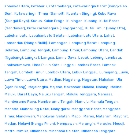
Konawe Utara
,
Kotabaru
,
Kotamobagu
,
Kotawaringin Barat (Pangkalan
Bun)
,
Kotawaringin Timur (Sampit)
,
Kuantan Singingi
,
Kubu Raya
(Sungai Raya)
,
Kudus
,
Kulon Progo
,
Kuningan
,
Kupang
,
Kutai Barat
(Sendawar)
,
Kutai Kartanegara (Tenggarong)
,
Kutai Timur (Sangatta)
,
Labuhanbatu
,
Labuhanbatu Selatan
,
Labuhanbatu Utara
,
Lahat
,
Lamandau (Nanga Bulik)
,
Lamongan
,
Lampung Barat
,
Lampung
Selatan
,
Lampung Tengah
,
Lampung Timur
,
Lampung Utara
,
Landak
(Ngabang)
,
Langkat
,
Langsa
,
Lanny Jaya
,
Lebak
,
Lebong
,
Lembata
,
Lhokseumawe
,
Lima Puluh Kota
,
Lingga
,
Lombok Barat
,
Lombok
Tengah
,
Lombok Timur
,
Lombok Utara
,
Lubuk Linggau
,
Lumajang
,
Luwu
,
Luwu Timur
,
Luwu Utara
,
Madiun
,
Magelang
,
Magetan
,
Mahakam Ulu
(Ujoh Bilang)
,
Majalengka
,
Majene
,
Makassar
,
Malaka
,
Malang
,
Malinau
,
Maluku Barat Daya
,
Maluku Tengah
,
Maluku Tenggara
,
Mamasa
,
Mamberamo Raya
,
Mamberamo Tengah
,
Mamuju
,
Mamuju Tengah
,
Manado
,
Mandailing Natal
,
Manggarai
,
Manggarai Barat
,
Manggarai
Timur
,
Manokwari
,
Manokwari Selatan
,
Mappi
,
Maros
,
Mataram
,
Maybrat
,
Medan
,
Melawi (Nanga Pinoh)
,
Mempawah
,
Merangin
,
Merauke
,
Mesuji
,
Metro
,
Mimika
,
Minahasa
,
Minahasa Selatan
,
Minahasa Tenggara
,