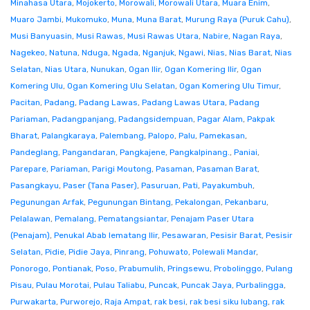
Minahasa Utara
,
Mojokerto
,
Morowali
,
Morowali Utara
,
Muara Enim
,
Muaro Jambi
,
Mukomuko
,
Muna
,
Muna Barat
,
Murung Raya (Puruk Cahu)
,
Musi Banyuasin
,
Musi Rawas
,
Musi Rawas Utara
,
Nabire
,
Nagan Raya
,
Nagekeo
,
Natuna
,
Nduga
,
Ngada
,
Nganjuk
,
Ngawi
,
Nias
,
Nias Barat
,
Nias
Selatan
,
Nias Utara
,
Nunukan
,
Ogan Ilir
,
Ogan Komering Ilir
,
Ogan
Komering Ulu
,
Ogan Komering Ulu Selatan
,
Ogan Komering Ulu Timur
,
Pacitan
,
Padang
,
Padang Lawas
,
Padang Lawas Utara
,
Padang
Pariaman
,
Padangpanjang
,
Padangsidempuan
,
Pagar Alam
,
Pakpak
Bharat
,
Palangkaraya
,
Palembang
,
Palopo
,
Palu
,
Pamekasan
,
Pandeglang
,
Pangandaran
,
Pangkajene
,
Pangkalpinang.
,
Paniai
,
Parepare
,
Pariaman
,
Parigi Moutong
,
Pasaman
,
Pasaman Barat
,
Pasangkayu
,
Paser (Tana Paser)
,
Pasuruan
,
Pati
,
Payakumbuh
,
Pegunungan Arfak
,
Pegunungan Bintang
,
Pekalongan
,
Pekanbaru
,
Pelalawan
,
Pemalang
,
Pematangsiantar
,
Penajam Paser Utara
(Penajam)
,
Penukal Abab lematang Ilir
,
Pesawaran
,
Pesisir Barat
,
Pesisir
Selatan
,
Pidie
,
Pidie Jaya
,
Pinrang
,
Pohuwato
,
Polewali Mandar
,
Ponorogo
,
Pontianak
,
Poso
,
Prabumulih
,
Pringsewu
,
Probolinggo
,
Pulang
Pisau
,
Pulau Morotai
,
Pulau Taliabu
,
Puncak
,
Puncak Jaya
,
Purbalingga
,
Purwakarta
,
Purworejo
,
Raja Ampat
,
rak besi
,
rak besi siku lubang
,
rak