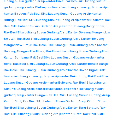
lubang susun gudang arsip kantor Binjai
,
rak besi siku lubang susun
gudang arsip kantor Bintan
,
rak besi siku lubang susun gudang arsip
kantor Bireuen
,
Rak Besi Siku Lubang Susun Gudang Arsip Kantor
Bitung
,
Rak Besi Siku Lubang Susun Gudang Arsip Kantor Boalemo
,
Rak
Besi Siku Lubang Susun Gudang Arsip Kantor Bolaang Mongondow
,
Rak Besi Siku Lubang Susun Gudang Arsip Kantor Bolaang Mongondow
Selatan
,
Rak Besi Siku Lubang Susun Gudang Arsip Kantor Bolaang
Mongondow Timur
,
Rak Besi Siku Lubang Susun Gudang Arsip Kantor
Bolaang Mongondow Utara
,
Rak Besi Siku Lubang Susun Gudang Arsip
Kantor Bombana
,
Rak Besi Siku Lubang Susun Gudang Arsip Kantor
Bone
,
Rak Besi Siku Lubang Susun Gudang Arsip Kantor Bone Bolango
,
Rak Besi Siku Lubang Susun Gudang Arsip Kantor Boven Digoel
,
rak
besi siku lubang susun gudang arsip kantor Bukittinggi
,
Rak Besi Siku
Lubang Susun Gudang Arsip Kantor Buleleng
,
Rak Besi Siku Lubang
Susun Gudang Arsip Kantor Bulukumba
,
rak besi siku lubang susun
gudang arsip kantor Bungo
,
Rak Besi Siku Lubang Susun Gudang Arsip
Kantor Buol
,
Rak Besi Siku Lubang Susun Gudang Arsip Kantor Buru
,
Rak Besi Siku Lubang Susun Gudang Arsip Kantor Buru Selatan
,
Rak
Besi Siku Lubang Susun Gudang Arsip Kantor Buton
,
Rak Besi Siku