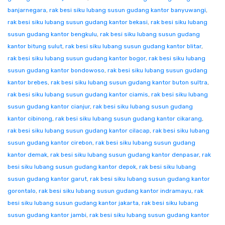
banjarnegara
,
rak besi siku lubang susun gudang kantor banyuwangi
,
rak besi siku lubang susun gudang kantor bekasi
,
rak besi siku lubang
susun gudang kantor bengkulu
,
rak besi siku lubang susun gudang
kantor bitung sulut
,
rak besi siku lubang susun gudang kantor blitar
,
rak besi siku lubang susun gudang kantor bogor
,
rak besi siku lubang
susun gudang kantor bondowoso
,
rak besi siku lubang susun gudang
kantor brebes
,
rak besi siku lubang susun gudang kantor buton sultra
,
rak besi siku lubang susun gudang kantor ciamis
,
rak besi siku lubang
susun gudang kantor cianjur
,
rak besi siku lubang susun gudang
kantor cibinong
,
rak besi siku lubang susun gudang kantor cikarang
,
rak besi siku lubang susun gudang kantor cilacap
,
rak besi siku lubang
susun gudang kantor cirebon
,
rak besi siku lubang susun gudang
kantor demak
,
rak besi siku lubang susun gudang kantor denpasar
,
rak
besi siku lubang susun gudang kantor depok
,
rak besi siku lubang
susun gudang kantor garut
,
rak besi siku lubang susun gudang kantor
gorontalo
,
rak besi siku lubang susun gudang kantor indramayu
,
rak
besi siku lubang susun gudang kantor jakarta
,
rak besi siku lubang
susun gudang kantor jambi
,
rak besi siku lubang susun gudang kantor