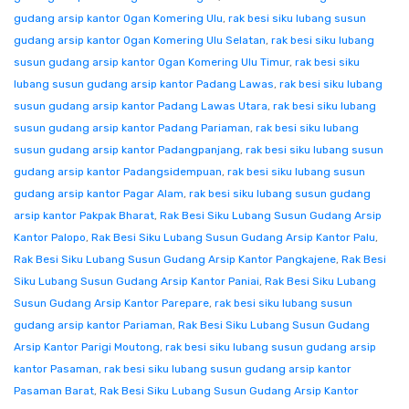
gudang arsip kantor Ogan Komering Ulu
,
rak besi siku lubang susun
gudang arsip kantor Ogan Komering Ulu Selatan
,
rak besi siku lubang
susun gudang arsip kantor Ogan Komering Ulu Timur
,
rak besi siku
lubang susun gudang arsip kantor Padang Lawas
,
rak besi siku lubang
susun gudang arsip kantor Padang Lawas Utara
,
rak besi siku lubang
susun gudang arsip kantor Padang Pariaman
,
rak besi siku lubang
susun gudang arsip kantor Padangpanjang
,
rak besi siku lubang susun
gudang arsip kantor Padangsidempuan
,
rak besi siku lubang susun
gudang arsip kantor Pagar Alam
,
rak besi siku lubang susun gudang
arsip kantor Pakpak Bharat
,
Rak Besi Siku Lubang Susun Gudang Arsip
Kantor Palopo
,
Rak Besi Siku Lubang Susun Gudang Arsip Kantor Palu
,
Rak Besi Siku Lubang Susun Gudang Arsip Kantor Pangkajene
,
Rak Besi
Siku Lubang Susun Gudang Arsip Kantor Paniai
,
Rak Besi Siku Lubang
Susun Gudang Arsip Kantor Parepare
,
rak besi siku lubang susun
gudang arsip kantor Pariaman
,
Rak Besi Siku Lubang Susun Gudang
Arsip Kantor Parigi Moutong
,
rak besi siku lubang susun gudang arsip
kantor Pasaman
,
rak besi siku lubang susun gudang arsip kantor
Pasaman Barat
,
Rak Besi Siku Lubang Susun Gudang Arsip Kantor