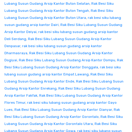
Lubang Susun Gudang Arsip Kantor Buton Selatan
,
Rak Besi Siku
Lubang Susun Gudang Arsip Kantor Buton Tengah
,
Rak Besi Siku
Lubang Susun Gudang Arsip Kantor Buton Utara
,
rak besi siku lubang
susun gudang arsip kantor Dairi
,
Rak Besi Siku Lubang Susun Gudang
Arsip Kantor Deiyai
,
rak besi siku lubang susun gudang arsip kantor
Deli Serdang
,
Rak Besi Siku Lubang Susun Gudang Arsip Kantor
Denpasar
,
rak besi siku lubang susun gudang arsip kantor
Dharmasraya
,
Rak Besi Siku Lubang Susun Gudang Arsip Kantor
Dogiyai
,
Rak Besi Siku Lubang Susun Gudang Arsip Kantor Dompu
,
Rak
Besi Siku Lubang Susun Gudang Arsip Kantor Donggala
,
rak besi siku
lubang susun gudang arsip kantor Empat Lawang
,
Rak Besi Siku
Lubang Susun Gudang Arsip Kantor Ende
,
Rak Besi Siku Lubang Susun
Gudang Arsip Kantor Enrekang
,
Rak Besi Siku Lubang Susun Gudang
Arsip Kantor Fakfak
,
Rak Besi Siku Lubang Susun Gudang Arsip Kantor
Flores Timur
,
rak besi siku lubang susun gudang arsip kantor Gayo
Lues
,
Rak Besi Siku Lubang Susun Gudang Arsip Kantor Gianyar
,
Rak
Besi Siku Lubang Susun Gudang Arsip Kantor Gorontalo
,
Rak Besi Siku
Lubang Susun Gudang Arsip Kantor Gorontalo Utara
,
Rak Besi Siku
Lubang Susun Gudang Arsip Kantor Gowa
,
rak besi siku lubang susun