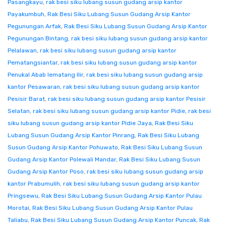
Pasangkayu
,
rak besi siku lubang susun gudang arsip kantor
Payakumbuh
,
Rak Besi Siku Lubang Susun Gudang Arsip Kantor
Pegunungan Arfak
,
Rak Besi Siku Lubang Susun Gudang Arsip Kantor
Pegunungan Bintang
,
rak besi siku lubang susun gudang arsip kantor
Pelalawan
,
rak besi siku lubang susun gudang arsip kantor
Pematangsiantar
,
rak besi siku lubang susun gudang arsip kantor
Penukal Abab lematang Ilir
,
rak besi siku lubang susun gudang arsip
kantor Pesawaran
,
rak besi siku lubang susun gudang arsip kantor
Pesisir Barat
,
rak besi siku lubang susun gudang arsip kantor Pesisir
Selatan
,
rak besi siku lubang susun gudang arsip kantor Pidie
,
rak besi
siku lubang susun gudang arsip kantor Pidie Jaya
,
Rak Besi Siku
Lubang Susun Gudang Arsip Kantor Pinrang
,
Rak Besi Siku Lubang
Susun Gudang Arsip Kantor Pohuwato
,
Rak Besi Siku Lubang Susun
Gudang Arsip Kantor Polewali Mandar
,
Rak Besi Siku Lubang Susun
Gudang Arsip Kantor Poso
,
rak besi siku lubang susun gudang arsip
kantor Prabumulih
,
rak besi siku lubang susun gudang arsip kantor
Pringsewu
,
Rak Besi Siku Lubang Susun Gudang Arsip Kantor Pulau
Morotai
,
Rak Besi Siku Lubang Susun Gudang Arsip Kantor Pulau
Taliabu
,
Rak Besi Siku Lubang Susun Gudang Arsip Kantor Puncak
,
Rak