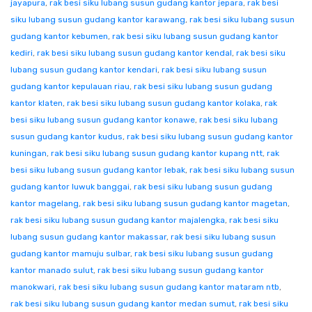
jayapura
,
rak besi siku lubang susun gudang kantor jepara
,
rak besi
siku lubang susun gudang kantor karawang
,
rak besi siku lubang susun
gudang kantor kebumen
,
rak besi siku lubang susun gudang kantor
kediri
,
rak besi siku lubang susun gudang kantor kendal
,
rak besi siku
lubang susun gudang kantor kendari
,
rak besi siku lubang susun
gudang kantor kepulauan riau
,
rak besi siku lubang susun gudang
kantor klaten
,
rak besi siku lubang susun gudang kantor kolaka
,
rak
besi siku lubang susun gudang kantor konawe
,
rak besi siku lubang
susun gudang kantor kudus
,
rak besi siku lubang susun gudang kantor
kuningan
,
rak besi siku lubang susun gudang kantor kupang ntt
,
rak
besi siku lubang susun gudang kantor lebak
,
rak besi siku lubang susun
gudang kantor luwuk banggai
,
rak besi siku lubang susun gudang
kantor magelang
,
rak besi siku lubang susun gudang kantor magetan
,
rak besi siku lubang susun gudang kantor majalengka
,
rak besi siku
lubang susun gudang kantor makassar
,
rak besi siku lubang susun
gudang kantor mamuju sulbar
,
rak besi siku lubang susun gudang
kantor manado sulut
,
rak besi siku lubang susun gudang kantor
manokwari
,
rak besi siku lubang susun gudang kantor mataram ntb
,
rak besi siku lubang susun gudang kantor medan sumut
,
rak besi siku