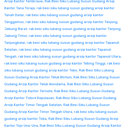
Arsip Kantor Tambrauw
,
Rak Besi Siku Lubang Susun Gudang Arsip
Kantor Tana Toraja
,
rak besi siku lubang susun gudang arsip kantor
Tanah Datar
,
rak besi siku lubang susun gudang arsip kantor
Tanggamus
,
rak besi siku lubang susun gudang arsip kantor Tanjung
Jabung Barat
,
rak besi siku lubang susun gudang arsip kantor Tanjung
Jabung Timur
,
rak besi siku lubang susun gudang arsip kantor
Tanjungbalai
,
rak besi siku lubang susun gudang arsip kantor Tapanuli
Selatan
,
rak besi siku lubang susun gudang arsip kantor Tapanuli
Tengah
,
rak besi siku lubang susun gudang arsip kantor Tapanuli Utara
,
rak besi siku lubang susun gudang arsip kantor Tebing Tinggi
,
rak besi
siku lubang susun gudang arsip kantor Tebo
,
Rak Besi Siku Lubang
Susun Gudang Arsip Kantor Teluk Bintuni
,
Rak Besi Siku Lubang Susun
Gudang Arsip Kantor Teluk Wondama
,
Rak Besi Siku Lubang Susun
Gudang Arsip Kantor Ternate
,
Rak Besi Siku Lubang Susun Gudang
Arsip Kantor Tidore Kepulauan
,
Rak Besi Siku Lubang Susun Gudang
Arsip Kantor Timor Tengah Selatan
,
Rak Besi Siku Lubang Susun
Gudang Arsip Kantor Timor Tengah Utara
,
rak besi siku lubang susun
gudang arsip kantor Toba
,
Rak Besi Siku Lubang Susun Gudang Arsip
Kantor Tojo Una-Una
,
Rak Besi Siku Lubang Susun Gudang Arsip Kantor