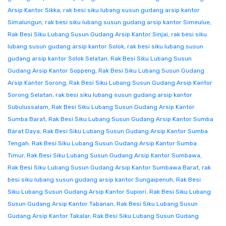
Arsip Kantor Sikka
,
rak besi siku lubang susun gudang arsip kantor
Simalungun
,
rak besi siku lubang susun gudang arsip kantor Simeulue
,
Rak Besi Siku Lubang Susun Gudang Arsip Kantor Sinjai
,
rak besi siku
lubang susun gudang arsip kantor Solok
,
rak besi siku lubang susun
gudang arsip kantor Solok Selatan
,
Rak Besi Siku Lubang Susun
Gudang Arsip Kantor Soppeng
,
Rak Besi Siku Lubang Susun Gudang
Arsip Kantor Sorong
,
Rak Besi Siku Lubang Susun Gudang Arsip Kantor
Sorong Selatan
,
rak besi siku lubang susun gudang arsip kantor
Subulussalam
,
Rak Besi Siku Lubang Susun Gudang Arsip Kantor
Sumba Barat
,
Rak Besi Siku Lubang Susun Gudang Arsip Kantor Sumba
Barat Daya
,
Rak Besi Siku Lubang Susun Gudang Arsip Kantor Sumba
Tengah
,
Rak Besi Siku Lubang Susun Gudang Arsip Kantor Sumba
Timur
,
Rak Besi Siku Lubang Susun Gudang Arsip Kantor Sumbawa
,
Rak Besi Siku Lubang Susun Gudang Arsip Kantor Sumbawa Barat
,
rak
besi siku lubang susun gudang arsip kantor Sungaipenuh
,
Rak Besi
Siku Lubang Susun Gudang Arsip Kantor Supiori
,
Rak Besi Siku Lubang
Susun Gudang Arsip Kantor Tabanan
,
Rak Besi Siku Lubang Susun
Gudang Arsip Kantor Takalar
,
Rak Besi Siku Lubang Susun Gudang