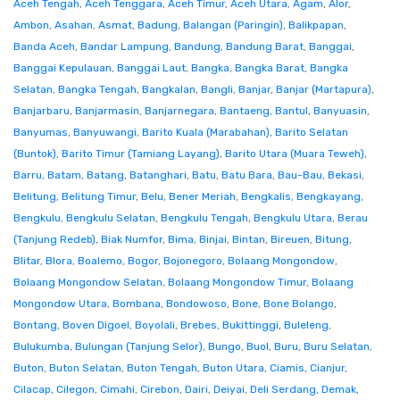
Aceh Tengah
,
Aceh Tenggara
,
Aceh Timur
,
Aceh Utara
,
Agam
,
Alor
,
Ambon
,
Asahan
,
Asmat
,
Badung
,
Balangan (Paringin)
,
Balikpapan
,
Banda Aceh
,
Bandar Lampung
,
Bandung
,
Bandung Barat
,
Banggai
,
Banggai Kepulauan
,
Banggai Laut
,
Bangka
,
Bangka Barat
,
Bangka
Selatan
,
Bangka Tengah
,
Bangkalan
,
Bangli
,
Banjar
,
Banjar (Martapura)
,
Banjarbaru
,
Banjarmasin
,
Banjarnegara
,
Bantaeng
,
Bantul
,
Banyuasin
,
Banyumas
,
Banyuwangi
,
Barito Kuala (Marabahan)
,
Barito Selatan
(Buntok)
,
Barito Timur (Tamiang Layang)
,
Barito Utara (Muara Teweh)
,
Barru
,
Batam
,
Batang
,
Batanghari
,
Batu
,
Batu Bara
,
Bau-Bau
,
Bekasi
,
Belitung
,
Belitung Timur
,
Belu
,
Bener Meriah
,
Bengkalis
,
Bengkayang
,
Bengkulu
,
Bengkulu Selatan
,
Bengkulu Tengah
,
Bengkulu Utara
,
Berau
(Tanjung Redeb)
,
Biak Numfor
,
Bima
,
Binjai
,
Bintan
,
Bireuen
,
Bitung
,
Blitar
,
Blora
,
Boalemo
,
Bogor
,
Bojonegoro
,
Bolaang Mongondow
,
Bolaang Mongondow Selatan
,
Bolaang Mongondow Timur
,
Bolaang
Mongondow Utara
,
Bombana
,
Bondowoso
,
Bone
,
Bone Bolango
,
Bontang
,
Boven Digoel
,
Boyolali
,
Brebes
,
Bukittinggi
,
Buleleng
,
Bulukumba
,
Bulungan (Tanjung Selor)
,
Bungo
,
Buol
,
Buru
,
Buru Selatan
,
Buton
,
Buton Selatan
,
Buton Tengah
,
Buton Utara
,
Ciamis
,
Cianjur
,
Cilacap
,
Cilegon
,
Cimahi
,
Cirebon
,
Dairi
,
Deiyai
,
Deli Serdang
,
Demak
,