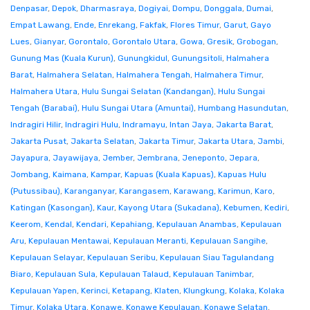
Denpasar
,
Depok
,
Dharmasraya
,
Dogiyai
,
Dompu
,
Donggala
,
Dumai
,
Empat Lawang
,
Ende
,
Enrekang
,
Fakfak
,
Flores Timur
,
Garut
,
Gayo
Lues
,
Gianyar
,
Gorontalo
,
Gorontalo Utara
,
Gowa
,
Gresik
,
Grobogan
,
Gunung Mas (Kuala Kurun)
,
Gunungkidul
,
Gunungsitoli
,
Halmahera
Barat
,
Halmahera Selatan
,
Halmahera Tengah
,
Halmahera Timur
,
Halmahera Utara
,
Hulu Sungai Selatan (Kandangan)
,
Hulu Sungai
Tengah (Barabai)
,
Hulu Sungai Utara (Amuntai)
,
Humbang Hasundutan
,
Indragiri Hilir
,
Indragiri Hulu
,
Indramayu
,
Intan Jaya
,
Jakarta Barat
,
Jakarta Pusat
,
Jakarta Selatan
,
Jakarta Timur
,
Jakarta Utara
,
Jambi
,
Jayapura
,
Jayawijaya
,
Jember
,
Jembrana
,
Jeneponto
,
Jepara
,
Jombang
,
Kaimana
,
Kampar
,
Kapuas (Kuala Kapuas)
,
Kapuas Hulu
(Putussibau)
,
Karanganyar
,
Karangasem
,
Karawang
,
Karimun
,
Karo
,
Katingan (Kasongan)
,
Kaur
,
Kayong Utara (Sukadana)
,
Kebumen
,
Kediri
,
Keerom
,
Kendal
,
Kendari
,
Kepahiang
,
Kepulauan Anambas
,
Kepulauan
Aru
,
Kepulauan Mentawai
,
Kepulauan Meranti
,
Kepulauan Sangihe
,
Kepulauan Selayar
,
Kepulauan Seribu
,
Kepulauan Siau Tagulandang
Biaro
,
Kepulauan Sula
,
Kepulauan Talaud
,
Kepulauan Tanimbar
,
Kepulauan Yapen
,
Kerinci
,
Ketapang
,
Klaten
,
Klungkung
,
Kolaka
,
Kolaka
Timur
,
Kolaka Utara
,
Konawe
,
Konawe Kepulauan
,
Konawe Selatan
,