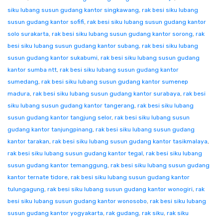
siku lubang susun gudang kantor singkawang
,
rak besi siku lubang
susun gudang kantor sofifi
,
rak besi siku lubang susun gudang kantor
solo surakarta
,
rak besi siku lubang susun gudang kantor sorong
,
rak
besi siku lubang susun gudang kantor subang
,
rak besi siku lubang
susun gudang kantor sukabumi
,
rak besi siku lubang susun gudang
kantor sumba ntt
,
rak besi siku lubang susun gudang kantor
sumedang
,
rak besi siku lubang susun gudang kantor sumenep
madura
,
rak besi siku lubang susun gudang kantor surabaya
,
rak besi
siku lubang susun gudang kantor tangerang
,
rak besi siku lubang
susun gudang kantor tangjung selor
,
rak besi siku lubang susun
gudang kantor tanjungpinang
,
rak besi siku lubang susun gudang
kantor tarakan
,
rak besi siku lubang susun gudang kantor tasikmalaya
,
rak besi siku lubang susun gudang kantor tegal
,
rak besi siku lubang
susun gudang kantor temanggung
,
rak besi siku lubang susun gudang
kantor ternate tidore
,
rak besi siku lubang susun gudang kantor
tulungagung
,
rak besi siku lubang susun gudang kantor wonogiri
,
rak
besi siku lubang susun gudang kantor wonosobo
,
rak besi siku lubang
susun gudang kantor yogyakarta
,
rak gudang
,
rak siku
,
rak siku