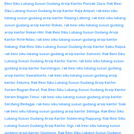
Besi Siku Lubang Susun Gudang Arsip Kantor Puncak Jaya
,
Rak Besi
Siku Lubang Susun Gudang Arsip Kantor Raja Ampat
,
rak besi siku
lubang susun gudang arsip kantor Rejang Lebong
,
rak besi siku lubang
susun gudang arsip kantor Rokan
,
rak besi siku lubang susun gudang
arsip kantor Rokan Hilir
,
Rak Besi Siku Lubang Susun Gudang Arsip
Kantor Rote Ndao
,
rak besi siku lubang susun gudang arsip kantor
Sabang
,
Rak Besi Siku Lubang Susun Gudang Arsip Kantor Sabu Raijua
,
rak besi siku lubang susun gudang arsip kantor Samosir
,
Rak Besi Siku
Lubang Susun Gudang Arsip Kantor Sarmi
,
rak besi siku lubang susun
gudang arsip kantor Sarolangun
,
rak besi siku lubang susun gudang
arsip kantor Sawahlunto
,
rak besi siku lubang susun gudang arsip
kantor Seluma
,
Rak Besi Siku Lubang Susun Gudang Arsip Kantor
Seram Bagian Barat
,
Rak Besi Siku Lubang Susun Gudang Arsip Kantor
Seram Bagian Timur
,
rak besi siku lubang susun gudang arsip kantor
Serdang Bedagai
,
rak besi siku lubang susun gudang arsip kantor Siak
,
rak besi siku lubang susun gudang arsip kantor Sibolga
,
Rak Besi Siku
Lubang Susun Gudang Arsip Kantor Sidenreng Rappang
,
Rak Besi Siku
Lubang Susun Gudang Arsip Kantor Sigi
,
rak besi siku lubang susun
gudang arsip kantor Sijunjung
,
Rak Besi Siku Lubang Susun Gudang