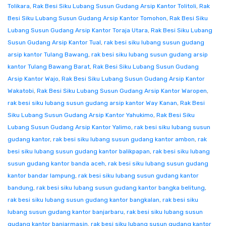
Tolikara
,
Rak Besi Siku Lubang Susun Gudang Arsip Kantor Tolitoli
,
Rak
Besi Siku Lubang Susun Gudang Arsip Kantor Tomohon
,
Rak Besi Siku
Lubang Susun Gudang Arsip Kantor Toraja Utara
,
Rak Besi Siku Lubang
Susun Gudang Arsip Kantor Tual
,
rak besi siku lubang susun gudang
arsip kantor Tulang Bawang
,
rak besi siku lubang susun gudang arsip
kantor Tulang Bawang Barat
,
Rak Besi Siku Lubang Susun Gudang
Arsip Kantor Wajo
,
Rak Besi Siku Lubang Susun Gudang Arsip Kantor
Wakatobi
,
Rak Besi Siku Lubang Susun Gudang Arsip Kantor Waropen
,
rak besi siku lubang susun gudang arsip kantor Way Kanan
,
Rak Besi
Siku Lubang Susun Gudang Arsip Kantor Yahukimo
,
Rak Besi Siku
Lubang Susun Gudang Arsip Kantor Yalimo
,
rak besi siku lubang susun
gudang kantor
,
rak besi siku lubang susun gudang kantor ambon
,
rak
besi siku lubang susun gudang kantor balikpapan
,
rak besi siku lubang
susun gudang kantor banda aceh
,
rak besi siku lubang susun gudang
kantor bandar lampung
,
rak besi siku lubang susun gudang kantor
bandung
,
rak besi siku lubang susun gudang kantor bangka belitung
,
rak besi siku lubang susun gudang kantor bangkalan
,
rak besi siku
lubang susun gudang kantor banjarbaru
,
rak besi siku lubang susun
gudang kantor banjarmasin
,
rak besi siku lubang susun gudang kantor