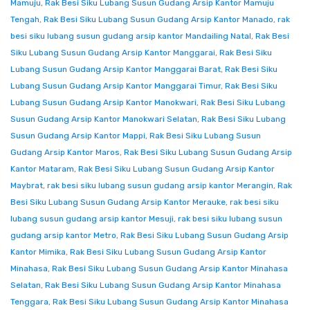
Mamuju
,
Rak Besi Siku Lubang Susun Gudang Arsip Kantor Mamuju
Tengah
,
Rak Besi Siku Lubang Susun Gudang Arsip Kantor Manado
,
rak
besi siku lubang susun gudang arsip kantor Mandailing Natal
,
Rak Besi
Siku Lubang Susun Gudang Arsip Kantor Manggarai
,
Rak Besi Siku
Lubang Susun Gudang Arsip Kantor Manggarai Barat
,
Rak Besi Siku
Lubang Susun Gudang Arsip Kantor Manggarai Timur
,
Rak Besi Siku
Lubang Susun Gudang Arsip Kantor Manokwari
,
Rak Besi Siku Lubang
Susun Gudang Arsip Kantor Manokwari Selatan
,
Rak Besi Siku Lubang
Susun Gudang Arsip Kantor Mappi
,
Rak Besi Siku Lubang Susun
Gudang Arsip Kantor Maros
,
Rak Besi Siku Lubang Susun Gudang Arsip
Kantor Mataram
,
Rak Besi Siku Lubang Susun Gudang Arsip Kantor
Maybrat
,
rak besi siku lubang susun gudang arsip kantor Merangin
,
Rak
Besi Siku Lubang Susun Gudang Arsip Kantor Merauke
,
rak besi siku
lubang susun gudang arsip kantor Mesuji
,
rak besi siku lubang susun
gudang arsip kantor Metro
,
Rak Besi Siku Lubang Susun Gudang Arsip
Kantor Mimika
,
Rak Besi Siku Lubang Susun Gudang Arsip Kantor
Minahasa
,
Rak Besi Siku Lubang Susun Gudang Arsip Kantor Minahasa
Selatan
,
Rak Besi Siku Lubang Susun Gudang Arsip Kantor Minahasa
Tenggara
,
Rak Besi Siku Lubang Susun Gudang Arsip Kantor Minahasa