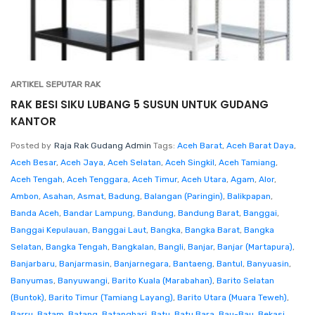
ARTIKEL SEPUTAR RAK
RAK BESI SIKU LUBANG 5 SUSUN UNTUK GUDANG
KANTOR
Posted by
Raja Rak Gudang Admin
Tags:
Aceh Barat
,
Aceh Barat Daya
,
Aceh Besar
,
Aceh Jaya
,
Aceh Selatan
,
Aceh Singkil
,
Aceh Tamiang
,
Aceh Tengah
,
Aceh Tenggara
,
Aceh Timur
,
Aceh Utara
,
Agam
,
Alor
,
Ambon
,
Asahan
,
Asmat
,
Badung
,
Balangan (Paringin)
,
Balikpapan
,
Banda Aceh
,
Bandar Lampung
,
Bandung
,
Bandung Barat
,
Banggai
,
Banggai Kepulauan
,
Banggai Laut
,
Bangka
,
Bangka Barat
,
Bangka
Selatan
,
Bangka Tengah
,
Bangkalan
,
Bangli
,
Banjar
,
Banjar (Martapura)
,
Banjarbaru
,
Banjarmasin
,
Banjarnegara
,
Bantaeng
,
Bantul
,
Banyuasin
,
Banyumas
,
Banyuwangi
,
Barito Kuala (Marabahan)
,
Barito Selatan
(Buntok)
,
Barito Timur (Tamiang Layang)
,
Barito Utara (Muara Teweh)
,
Barru
,
Batam
,
Batang
,
Batanghari
,
Batu
,
Batu Bara
,
Bau-Bau
,
Bekasi
,