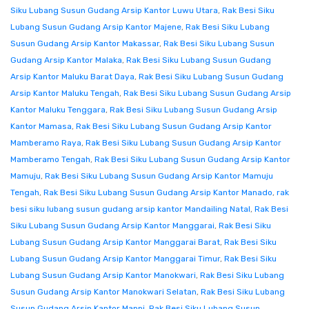
Siku Lubang Susun Gudang Arsip Kantor Luwu Utara
,
Rak Besi Siku
Lubang Susun Gudang Arsip Kantor Majene
,
Rak Besi Siku Lubang
Susun Gudang Arsip Kantor Makassar
,
Rak Besi Siku Lubang Susun
Gudang Arsip Kantor Malaka
,
Rak Besi Siku Lubang Susun Gudang
Arsip Kantor Maluku Barat Daya
,
Rak Besi Siku Lubang Susun Gudang
Arsip Kantor Maluku Tengah
,
Rak Besi Siku Lubang Susun Gudang Arsip
Kantor Maluku Tenggara
,
Rak Besi Siku Lubang Susun Gudang Arsip
Kantor Mamasa
,
Rak Besi Siku Lubang Susun Gudang Arsip Kantor
Mamberamo Raya
,
Rak Besi Siku Lubang Susun Gudang Arsip Kantor
Mamberamo Tengah
,
Rak Besi Siku Lubang Susun Gudang Arsip Kantor
Mamuju
,
Rak Besi Siku Lubang Susun Gudang Arsip Kantor Mamuju
Tengah
,
Rak Besi Siku Lubang Susun Gudang Arsip Kantor Manado
,
rak
besi siku lubang susun gudang arsip kantor Mandailing Natal
,
Rak Besi
Siku Lubang Susun Gudang Arsip Kantor Manggarai
,
Rak Besi Siku
Lubang Susun Gudang Arsip Kantor Manggarai Barat
,
Rak Besi Siku
Lubang Susun Gudang Arsip Kantor Manggarai Timur
,
Rak Besi Siku
Lubang Susun Gudang Arsip Kantor Manokwari
,
Rak Besi Siku Lubang
Susun Gudang Arsip Kantor Manokwari Selatan
,
Rak Besi Siku Lubang
Susun Gudang Arsip Kantor Mappi
,
Rak Besi Siku Lubang Susun