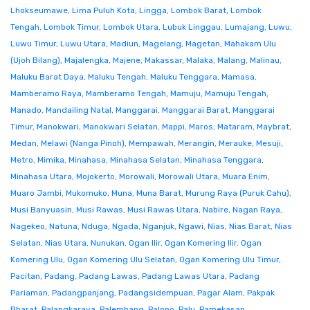
Lhokseumawe
,
Lima Puluh Kota
,
Lingga
,
Lombok Barat
,
Lombok
Tengah
,
Lombok Timur
,
Lombok Utara
,
Lubuk Linggau
,
Lumajang
,
Luwu
,
Luwu Timur
,
Luwu Utara
,
Madiun
,
Magelang
,
Magetan
,
Mahakam Ulu
(Ujoh Bilang)
,
Majalengka
,
Majene
,
Makassar
,
Malaka
,
Malang
,
Malinau
,
Maluku Barat Daya
,
Maluku Tengah
,
Maluku Tenggara
,
Mamasa
,
Mamberamo Raya
,
Mamberamo Tengah
,
Mamuju
,
Mamuju Tengah
,
Manado
,
Mandailing Natal
,
Manggarai
,
Manggarai Barat
,
Manggarai
Timur
,
Manokwari
,
Manokwari Selatan
,
Mappi
,
Maros
,
Mataram
,
Maybrat
,
Medan
,
Melawi (Nanga Pinoh)
,
Mempawah
,
Merangin
,
Merauke
,
Mesuji
,
Metro
,
Mimika
,
Minahasa
,
Minahasa Selatan
,
Minahasa Tenggara
,
Minahasa Utara
,
Mojokerto
,
Morowali
,
Morowali Utara
,
Muara Enim
,
Muaro Jambi
,
Mukomuko
,
Muna
,
Muna Barat
,
Murung Raya (Puruk Cahu)
,
Musi Banyuasin
,
Musi Rawas
,
Musi Rawas Utara
,
Nabire
,
Nagan Raya
,
Nagekeo
,
Natuna
,
Nduga
,
Ngada
,
Nganjuk
,
Ngawi
,
Nias
,
Nias Barat
,
Nias
Selatan
,
Nias Utara
,
Nunukan
,
Ogan Ilir
,
Ogan Komering Ilir
,
Ogan
Komering Ulu
,
Ogan Komering Ulu Selatan
,
Ogan Komering Ulu Timur
,
Pacitan
,
Padang
,
Padang Lawas
,
Padang Lawas Utara
,
Padang
Pariaman
,
Padangpanjang
,
Padangsidempuan
,
Pagar Alam
,
Pakpak
Bharat
,
Palangkaraya
,
Palembang
,
Palopo
,
Palu
,
Pamekasan
,