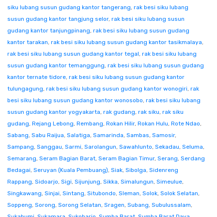
siku lubang susun gudang kantor tangerang
,
rak besi siku lubang
susun gudang kantor tangjung selor
,
rak besi siku lubang susun
gudang kantor tanjungpinang
,
rak besi siku lubang susun gudang
kantor tarakan
,
rak besi siku lubang susun gudang kantor tasikmalaya
,
rak besi siku lubang susun gudang kantor tegal
,
rak besi siku lubang
susun gudang kantor temanggung
,
rak besi siku lubang susun gudang
kantor ternate tidore
,
rak besi siku lubang susun gudang kantor
tulungagung
,
rak besi siku lubang susun gudang kantor wonogiri
,
rak
besi siku lubang susun gudang kantor wonosobo
,
rak besi siku lubang
susun gudang kantor yogyakarta
,
rak gudang
,
rak siku
,
rak siku
gudang
,
Rejang Lebong
,
Rembang
,
Rokan Hilir
,
Rokan Hulu
,
Rote Ndao
,
Sabang
,
Sabu Raijua
,
Salatiga
,
Samarinda
,
Sambas
,
Samosir
,
Sampang
,
Sanggau
,
Sarmi
,
Sarolangun
,
Sawahlunto
,
Sekadau
,
Seluma
,
Semarang
,
Seram Bagian Barat
,
Seram Bagian Timur
,
Serang
,
Serdang
Bedagai
,
Seruyan (Kuala Pembuang)
,
Siak
,
Sibolga
,
Sidenreng
Rappang
,
Sidoarjo
,
Sigi
,
Sijunjung
,
Sikka
,
Simalungun
,
Simeulue
,
Singkawang
,
Sinjai
,
Sintang
,
Situbondo
,
Sleman
,
Solok
,
Solok Selatan
,
Soppeng
,
Sorong
,
Sorong Selatan
,
Sragen
,
Subang
,
Subulussalam
,
Sukabumi
,
Sukamara
,
Sukoharjo
,
Sumba Barat
,
Sumba Barat Daya
,