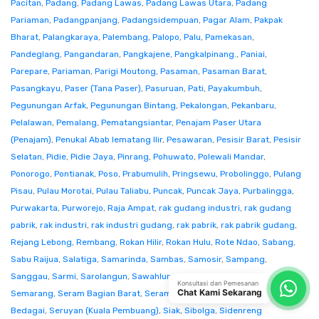
Pacitan
,
Padang
,
Padang Lawas
,
Padang Lawas Utara
,
Padang
Pariaman
,
Padangpanjang
,
Padangsidempuan
,
Pagar Alam
,
Pakpak
Bharat
,
Palangkaraya
,
Palembang
,
Palopo
,
Palu
,
Pamekasan
,
Pandeglang
,
Pangandaran
,
Pangkajene
,
Pangkalpinang.
,
Paniai
,
Parepare
,
Pariaman
,
Parigi Moutong
,
Pasaman
,
Pasaman Barat
,
Pasangkayu
,
Paser (Tana Paser)
,
Pasuruan
,
Pati
,
Payakumbuh
,
Pegunungan Arfak
,
Pegunungan Bintang
,
Pekalongan
,
Pekanbaru
,
Pelalawan
,
Pemalang
,
Pematangsiantar
,
Penajam Paser Utara
(Penajam)
,
Penukal Abab lematang Ilir
,
Pesawaran
,
Pesisir Barat
,
Pesisir
Selatan
,
Pidie
,
Pidie Jaya
,
Pinrang
,
Pohuwato
,
Polewali Mandar
,
Ponorogo
,
Pontianak
,
Poso
,
Prabumulih
,
Pringsewu
,
Probolinggo
,
Pulang
Pisau
,
Pulau Morotai
,
Pulau Taliabu
,
Puncak
,
Puncak Jaya
,
Purbalingga
,
Purwakarta
,
Purworejo
,
Raja Ampat
,
rak gudang industri
,
rak gudang
pabrik
,
rak industri
,
rak industri gudang
,
rak pabrik
,
rak pabrik gudang
,
Rejang Lebong
,
Rembang
,
Rokan Hilir
,
Rokan Hulu
,
Rote Ndao
,
Sabang
,
Sabu Raijua
,
Salatiga
,
Samarinda
,
Sambas
,
Samosir
,
Sampang
,
Sanggau
,
Sarmi
,
Sarolangun
,
Sawahlunto
,
Sekadau
,
Seluma
,
Konsultasi dan Pemesanan
Chat Kami Sekarang
Semarang
,
Seram Bagian Barat
,
Seram Bagian Timur
,
Serang
,
Serdang
Bedagai
,
Seruyan (Kuala Pembuang)
,
Siak
,
Sibolga
,
Sidenreng