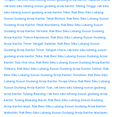
rak besi siku lubang susun gudang arsip kantor Tebing Tinggi
,
rak besi
siku lubang susun gudang arsip kantor Tebo
,
Rak Besi Siku Lubang
Susun Gudang Arsip Kantor Teluk Bintuni
,
Rak Besi Siku Lubang Susun
Gudang Arsip Kantor Teluk Wondama
,
Rak Besi Siku Lubang Susun
Gudang Arsip Kantor Ternate
,
Rak Besi Siku Lubang Susun Gudang
Arsip Kantor Tidore Kepulauan
,
Rak Besi Siku Lubang Susun Gudang
Arsip Kantor Timor Tengah Selatan
,
Rak Besi Siku Lubang Susun
Gudang Arsip Kantor Timor Tengah Utara
,
rak besi siku lubang susun
gudang arsip kantor Toba
,
Rak Besi Siku Lubang Susun Gudang Arsip
Kantor Tojo Una-Una
,
Rak Besi Siku Lubang Susun Gudang Arsip Kantor
Tolikara
,
Rak Besi Siku Lubang Susun Gudang Arsip Kantor Tolitoli
,
Rak
Besi Siku Lubang Susun Gudang Arsip Kantor Tomohon
,
Rak Besi Siku
Lubang Susun Gudang Arsip Kantor Toraja Utara
,
Rak Besi Siku Lubang
Susun Gudang Arsip Kantor Tual
,
rak besi siku lubang susun gudang
arsip kantor Tulang Bawang
,
rak besi siku lubang susun gudang arsip
kantor Tulang Bawang Barat
,
Rak Besi Siku Lubang Susun Gudang
Arsip Kantor Wajo
,
Rak Besi Siku Lubang Susun Gudang Arsip Kantor
Wakatobi
,
Rak Besi Siku Lubang Susun Gudang Arsip Kantor Waropen
,