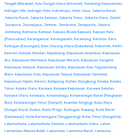
Tengah (Barabai)
,
Hulu Sungai Utara (Amuntai)
,
Humbang Hasundutan
,
Indragiri Hilir
,
Indragiri Hulu
,
Indramayu
,
Intan Jaya
,
Jakarta Barat
,
Jakarta Pusat
,
Jakarta Selatan
,
Jakarta Timur
,
Jakarta Utara
,
Jambi
,
Jayapura
,
Jayawijaya
,
Jember
,
Jembrana
,
Jeneponto
,
Jepara
,
Jombang
,
Kaimana
,
Kampar
,
Kapuas (Kuala Kapuas)
,
Kapuas Hulu
(Putussibau)
,
Karanganyar
,
Karangasem
,
Karawang
,
Karimun
,
Karo
,
Katingan (Kasongan)
,
Kaur
,
Kayong Utara (Sukadana)
,
Kebumen
,
Kediri
,
Keerom
,
Kendal
,
Kendari
,
Kepahiang
,
Kepulauan Anambas
,
Kepulauan
Aru
,
Kepulauan Mentawai
,
Kepulauan Meranti
,
Kepulauan Sangihe
,
Kepulauan Selayar
,
Kepulauan Seribu
,
Kepulauan Siau Tagulandang
Biaro
,
Kepulauan Sula
,
Kepulauan Talaud
,
Kepulauan Tanimbar
,
Kepulauan Yapen
,
Kerinci
,
Ketapang
,
Klaten
,
Klungkung
,
Kolaka
,
Kolaka
Timur
,
Kolaka Utara
,
Konawe
,
Konawe Kepulauan
,
Konawe Selatan
,
Konawe Utara
,
Kotabaru
,
Kotamobagu
,
Kotawaringin Barat (Pangkalan
Bun)
,
Kotawaringin Timur (Sampit)
,
Kuantan Singingi
,
Kubu Raya
(Sungai Raya)
,
Kudus
,
Kulon Progo
,
Kuningan
,
Kupang
,
Kutai Barat
(Sendawar)
,
Kutai Kartanegara (Tenggarong)
,
Kutai Timur (Sangatta)
,
Labuhanbatu
,
Labuhanbatu Selatan
,
Labuhanbatu Utara
,
Lahat
,
Lamandau (Nanga Bulik)
,
Lamongan
,
Lampung Barat
,
Lampung