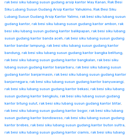
rak besi siku lubang susun gudang arsip kantor Way Kanan
,
Rak Besi
Siku Lubang Susun Gudang Arsip Kantor Yahukimo
,
Rak Besi Siku
Lubang Susun Gudang Arsip Kantor Yalimo
,
rak besi siku lubang susun
gudang kantor
,
rak besi siku lubang susun gudang kantor ambon
,
rak
besi siku lubang susun gudang kantor balikpapan
,
rak besi siku lubang
susun gudang kantor banda aceh
,
rak besi siku lubang susun gudang
kantor bandar lampung
,
rak besi siku lubang susun gudang kantor
bandung
,
rak besi siku lubang susun gudang kantor bangka belitung
,
rak besi siku lubang susun gudang kantor bangkalan
,
rak besi siku
lubang susun gudang kantor banjarbaru
,
rak besi siku lubang susun
gudang kantor banjarmasin
,
rak besi siku lubang susun gudang kantor
banjarnegara
,
rak besi siku lubang susun gudang kantor banyuwangi
,
rak besi siku lubang susun gudang kantor bekasi
,
rak besi siku lubang
susun gudang kantor bengkulu
,
rak besi siku lubang susun gudang
kantor bitung sulut
,
rak besi siku lubang susun gudang kantor blitar
,
rak besi siku lubang susun gudang kantor bogor
,
rak besi siku lubang
susun gudang kantor bondowoso
,
rak besi siku lubang susun gudang
kantor brebes
,
rak besi siku lubang susun gudang kantor buton sultra
,
rak besi siku lubang susun gudang kantor ciamis
,
rak besi siku lubang