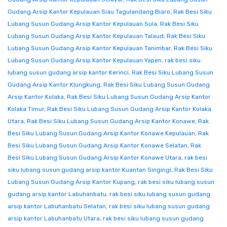
Gudang Arsip Kantor Kepulauan Siau Tagulandang Biaro
,
Rak Besi Siku
Lubang Susun Gudang Arsip Kantor Kepulauan Sula
,
Rak Besi Siku
Lubang Susun Gudang Arsip Kantor Kepulauan Talaud
,
Rak Besi Siku
Lubang Susun Gudang Arsip Kantor Kepulauan Tanimbar
,
Rak Besi Siku
Lubang Susun Gudang Arsip Kantor Kepulauan Yapen
,
rak besi siku
lubang susun gudang arsip kantor Kerinci
,
Rak Besi Siku Lubang Susun
Gudang Arsip Kantor Klungkung
,
Rak Besi Siku Lubang Susun Gudang
Arsip Kantor Kolaka
,
Rak Besi Siku Lubang Susun Gudang Arsip Kantor
Kolaka Timur
,
Rak Besi Siku Lubang Susun Gudang Arsip Kantor Kolaka
Utara
,
Rak Besi Siku Lubang Susun Gudang Arsip Kantor Konawe
,
Rak
Besi Siku Lubang Susun Gudang Arsip Kantor Konawe Kepulauan
,
Rak
Besi Siku Lubang Susun Gudang Arsip Kantor Konawe Selatan
,
Rak
Besi Siku Lubang Susun Gudang Arsip Kantor Konawe Utara
,
rak besi
siku lubang susun gudang arsip kantor Kuantan Singingi
,
Rak Besi Siku
Lubang Susun Gudang Arsip Kantor Kupang
,
rak besi siku lubang susun
gudang arsip kantor Labuhanbatu
,
rak besi siku lubang susun gudang
arsip kantor Labuhanbatu Selatan
,
rak besi siku lubang susun gudang
arsip kantor Labuhanbatu Utara
,
rak besi siku lubang susun gudang