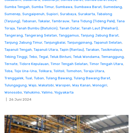
Sumba Tengah
,
Sumba Timur
,
Sumbawa
,
Sumbawa Barat
,
Sumedang
,
Sumenep
,
Sungaipenuh
,
Supiori
,
Surabaya
,
Surakarta
,
Tabalong
(Tanjung)
,
Tabanan
,
Takalar
,
Tambrauw
,
Tana Tidung (Tideng Pale)
,
Tana
Toraja
,
Tanah Bumbu (Batulicin)
,
Tanah Datar
,
Tanah Laut (Pelaihari)
,
Tangerang
,
Tangerang Selatan
,
Tanggamus
,
Tanjung Jabung Barat
,
Tanjung Jabung Timur
,
Tanjungbalai
,
Tanjungpinang
,
Tapanuli Selatan
,
Tapanuli Tengah
,
Tapanuli Utara
,
Tapin (Rantau)
,
Tarakan
,
Tasikmalaya
,
Tebing Tinggi
,
Tebo
,
Tegal
,
Teluk Bintuni
,
Teluk Wondama
,
Temanggung
,
Ternate
,
Tidore Kepulauan
,
Timor Tengah Selatan
,
Timor Tengah Utara
,
Toba
,
Tojo Una-Una
,
Tolikara
,
Tolitoli
,
Tomohon
,
Toraja Utara
,
Trenggalek
,
Tual
,
Tuban
,
Tulang Bawang
,
Tulang Bawang Barat
,
Tulungagung
,
Wajo
,
Wakatobi
,
Waropen
,
Way Kanan
,
Wonogiri
,
Wonosobo
,
Yahukimo
,
Yalimo
,
Yogyakarta
26 Juni 2024