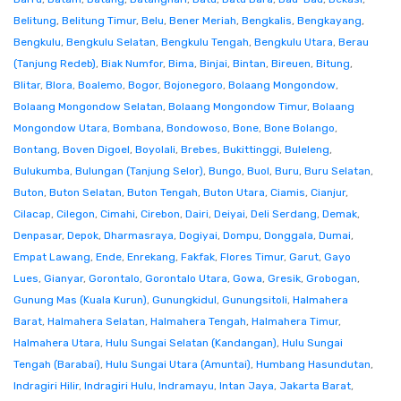
Belitung
,
Belitung Timur
,
Belu
,
Bener Meriah
,
Bengkalis
,
Bengkayang
,
Bengkulu
,
Bengkulu Selatan
,
Bengkulu Tengah
,
Bengkulu Utara
,
Berau
(Tanjung Redeb)
,
Biak Numfor
,
Bima
,
Binjai
,
Bintan
,
Bireuen
,
Bitung
,
Blitar
,
Blora
,
Boalemo
,
Bogor
,
Bojonegoro
,
Bolaang Mongondow
,
Bolaang Mongondow Selatan
,
Bolaang Mongondow Timur
,
Bolaang
Mongondow Utara
,
Bombana
,
Bondowoso
,
Bone
,
Bone Bolango
,
Bontang
,
Boven Digoel
,
Boyolali
,
Brebes
,
Bukittinggi
,
Buleleng
,
Bulukumba
,
Bulungan (Tanjung Selor)
,
Bungo
,
Buol
,
Buru
,
Buru Selatan
,
Buton
,
Buton Selatan
,
Buton Tengah
,
Buton Utara
,
Ciamis
,
Cianjur
,
Cilacap
,
Cilegon
,
Cimahi
,
Cirebon
,
Dairi
,
Deiyai
,
Deli Serdang
,
Demak
,
Denpasar
,
Depok
,
Dharmasraya
,
Dogiyai
,
Dompu
,
Donggala
,
Dumai
,
Empat Lawang
,
Ende
,
Enrekang
,
Fakfak
,
Flores Timur
,
Garut
,
Gayo
Lues
,
Gianyar
,
Gorontalo
,
Gorontalo Utara
,
Gowa
,
Gresik
,
Grobogan
,
Gunung Mas (Kuala Kurun)
,
Gunungkidul
,
Gunungsitoli
,
Halmahera
Barat
,
Halmahera Selatan
,
Halmahera Tengah
,
Halmahera Timur
,
Halmahera Utara
,
Hulu Sungai Selatan (Kandangan)
,
Hulu Sungai
Tengah (Barabai)
,
Hulu Sungai Utara (Amuntai)
,
Humbang Hasundutan
,
Indragiri Hilir
,
Indragiri Hulu
,
Indramayu
,
Intan Jaya
,
Jakarta Barat
,