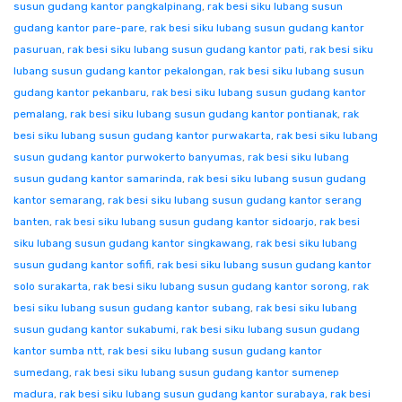
susun gudang kantor pangkalpinang
,
rak besi siku lubang susun
gudang kantor pare-pare
,
rak besi siku lubang susun gudang kantor
pasuruan
,
rak besi siku lubang susun gudang kantor pati
,
rak besi siku
lubang susun gudang kantor pekalongan
,
rak besi siku lubang susun
gudang kantor pekanbaru
,
rak besi siku lubang susun gudang kantor
pemalang
,
rak besi siku lubang susun gudang kantor pontianak
,
rak
besi siku lubang susun gudang kantor purwakarta
,
rak besi siku lubang
susun gudang kantor purwokerto banyumas
,
rak besi siku lubang
susun gudang kantor samarinda
,
rak besi siku lubang susun gudang
kantor semarang
,
rak besi siku lubang susun gudang kantor serang
banten
,
rak besi siku lubang susun gudang kantor sidoarjo
,
rak besi
siku lubang susun gudang kantor singkawang
,
rak besi siku lubang
susun gudang kantor sofifi
,
rak besi siku lubang susun gudang kantor
solo surakarta
,
rak besi siku lubang susun gudang kantor sorong
,
rak
besi siku lubang susun gudang kantor subang
,
rak besi siku lubang
susun gudang kantor sukabumi
,
rak besi siku lubang susun gudang
kantor sumba ntt
,
rak besi siku lubang susun gudang kantor
sumedang
,
rak besi siku lubang susun gudang kantor sumenep
madura
,
rak besi siku lubang susun gudang kantor surabaya
,
rak besi