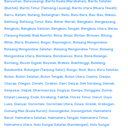
Banyumas
,
Banyuwangi
,
Barito Kuala (Marabahan)
,
Barito Selatan
(Buntok)
,
Barito Timur (Tamiang Layang)
,
Barito Utara (Muara Teweh)
,
Barru
,
Batam
,
Batang
,
Batanghari
,
Batu
,
Batu Bara
,
Bau-Bau
,
Bekasi
,
Belitung
,
Belitung Timur
,
Belu
,
Bener Meriah
,
Bengkalis
,
Bengkayang
,
Bengkulu
,
Bengkulu Selatan
,
Bengkulu Tengah
,
Bengkulu Utara
,
Berau
(Tanjung Redeb)
,
Biak Numfor
,
Bima
,
Binjai
,
Bintan
,
Bireuen
,
Bitung
,
Blitar
,
Blora
,
Boalemo
,
Bogor
,
Bojonegoro
,
Bolaang Mongondow
,
Bolaang Mongondow Selatan
,
Bolaang Mongondow Timur
,
Bolaang
Mongondow Utara
,
Bombana
,
Bondowoso
,
Bone
,
Bone Bolango
,
Bontang
,
Boven Digoel
,
Boyolali
,
Brebes
,
Bukittinggi
,
Buleleng
,
Bulukumba
,
Bulungan (Tanjung Selor)
,
Bungo
,
Buol
,
Buru
,
Buru Selatan
,
Buton
,
Buton Selatan
,
Buton Tengah
,
Buton Utara
,
Ciamis
,
Cianjur
,
Cilacap
,
Cilegon
,
Cimahi
,
Cirebon
,
Dairi
,
Deiyai
,
Deli Serdang
,
Demak
,
Denpasar
,
Depok
,
Dharmasraya
,
Dogiyai
,
Dompu
,
Donggala
,
Dumai
,
Empat Lawang
,
Ende
,
Enrekang
,
Fakfak
,
Flores Timur
,
Garut
,
Gayo
Lues
,
Gianyar
,
Gorontalo
,
Gorontalo Utara
,
Gowa
,
Gresik
,
Grobogan
,
Gunung Mas (Kuala Kurun)
,
Gunungkidul
,
Gunungsitoli
,
Halmahera
Barat
,
Halmahera Selatan
,
Halmahera Tengah
,
Halmahera Timur
,
Halmahera Utara
,
Hulu Sungai Selatan (Kandangan)
,
Hulu Sungai