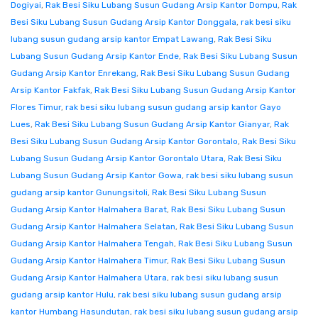
Dogiyai
,
Rak Besi Siku Lubang Susun Gudang Arsip Kantor Dompu
,
Rak
Besi Siku Lubang Susun Gudang Arsip Kantor Donggala
,
rak besi siku
lubang susun gudang arsip kantor Empat Lawang
,
Rak Besi Siku
Lubang Susun Gudang Arsip Kantor Ende
,
Rak Besi Siku Lubang Susun
Gudang Arsip Kantor Enrekang
,
Rak Besi Siku Lubang Susun Gudang
Arsip Kantor Fakfak
,
Rak Besi Siku Lubang Susun Gudang Arsip Kantor
Flores Timur
,
rak besi siku lubang susun gudang arsip kantor Gayo
Lues
,
Rak Besi Siku Lubang Susun Gudang Arsip Kantor Gianyar
,
Rak
Besi Siku Lubang Susun Gudang Arsip Kantor Gorontalo
,
Rak Besi Siku
Lubang Susun Gudang Arsip Kantor Gorontalo Utara
,
Rak Besi Siku
Lubang Susun Gudang Arsip Kantor Gowa
,
rak besi siku lubang susun
gudang arsip kantor Gunungsitoli
,
Rak Besi Siku Lubang Susun
Gudang Arsip Kantor Halmahera Barat
,
Rak Besi Siku Lubang Susun
Gudang Arsip Kantor Halmahera Selatan
,
Rak Besi Siku Lubang Susun
Gudang Arsip Kantor Halmahera Tengah
,
Rak Besi Siku Lubang Susun
Gudang Arsip Kantor Halmahera Timur
,
Rak Besi Siku Lubang Susun
Gudang Arsip Kantor Halmahera Utara
,
rak besi siku lubang susun
gudang arsip kantor Hulu
,
rak besi siku lubang susun gudang arsip
kantor Humbang Hasundutan
,
rak besi siku lubang susun gudang arsip