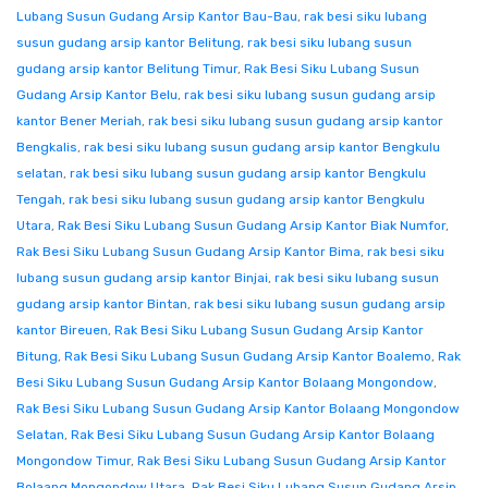
Lubang Susun Gudang Arsip Kantor Bau-Bau
,
rak besi siku lubang
susun gudang arsip kantor Belitung
,
rak besi siku lubang susun
gudang arsip kantor Belitung Timur
,
Rak Besi Siku Lubang Susun
Gudang Arsip Kantor Belu
,
rak besi siku lubang susun gudang arsip
kantor Bener Meriah
,
rak besi siku lubang susun gudang arsip kantor
Bengkalis
,
rak besi siku lubang susun gudang arsip kantor Bengkulu
selatan
,
rak besi siku lubang susun gudang arsip kantor Bengkulu
Tengah
,
rak besi siku lubang susun gudang arsip kantor Bengkulu
Utara
,
Rak Besi Siku Lubang Susun Gudang Arsip Kantor Biak Numfor
,
Rak Besi Siku Lubang Susun Gudang Arsip Kantor Bima
,
rak besi siku
lubang susun gudang arsip kantor Binjai
,
rak besi siku lubang susun
gudang arsip kantor Bintan
,
rak besi siku lubang susun gudang arsip
kantor Bireuen
,
Rak Besi Siku Lubang Susun Gudang Arsip Kantor
Bitung
,
Rak Besi Siku Lubang Susun Gudang Arsip Kantor Boalemo
,
Rak
Besi Siku Lubang Susun Gudang Arsip Kantor Bolaang Mongondow
,
Rak Besi Siku Lubang Susun Gudang Arsip Kantor Bolaang Mongondow
Selatan
,
Rak Besi Siku Lubang Susun Gudang Arsip Kantor Bolaang
Mongondow Timur
,
Rak Besi Siku Lubang Susun Gudang Arsip Kantor
Bolaang Mongondow Utara
,
Rak Besi Siku Lubang Susun Gudang Arsip