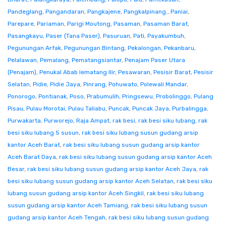
Pandeglang
,
Pangandaran
,
Pangkajene
,
Pangkalpinang.
,
Paniai
,
Parepare
,
Pariaman
,
Parigi Moutong
,
Pasaman
,
Pasaman Barat
,
Pasangkayu
,
Paser (Tana Paser)
,
Pasuruan
,
Pati
,
Payakumbuh
,
Pegunungan Arfak
,
Pegunungan Bintang
,
Pekalongan
,
Pekanbaru
,
Pelalawan
,
Pemalang
,
Pematangsiantar
,
Penajam Paser Utara
(Penajam)
,
Penukal Abab lematang Ilir
,
Pesawaran
,
Pesisir Barat
,
Pesisir
Selatan
,
Pidie
,
Pidie Jaya
,
Pinrang
,
Pohuwato
,
Polewali Mandar
,
Ponorogo
,
Pontianak
,
Poso
,
Prabumulih
,
Pringsewu
,
Probolinggo
,
Pulang
Pisau
,
Pulau Morotai
,
Pulau Taliabu
,
Puncak
,
Puncak Jaya
,
Purbalingga
,
Purwakarta
,
Purworejo
,
Raja Ampat
,
rak besi
,
rak besi siku lubang
,
rak
besi siku lubang 5 susun
,
rak besi siku lubang susun gudang arsip
kantor Aceh Barat
,
rak besi siku lubang susun gudang arsip kantor
Aceh Barat Daya
,
rak besi siku lubang susun gudang arsip kantor Aceh
Besar
,
rak besi siku lubang susun gudang arsip kantor Aceh Jaya
,
rak
besi siku lubang susun gudang arsip kantor Aceh Selatan
,
rak besi siku
lubang susun gudang arsip kantor Aceh Singkil
,
rak besi siku lubang
susun gudang arsip kantor Aceh Tamiang
,
rak besi siku lubang susun
gudang arsip kantor Aceh Tengah
,
rak besi siku lubang susun gudang