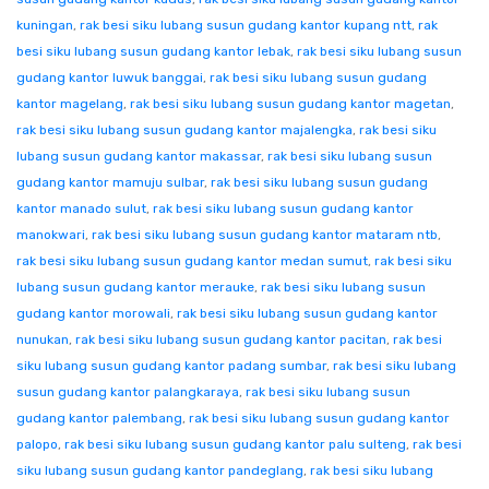
kuningan
,
rak besi siku lubang susun gudang kantor kupang ntt
,
rak
besi siku lubang susun gudang kantor lebak
,
rak besi siku lubang susun
gudang kantor luwuk banggai
,
rak besi siku lubang susun gudang
kantor magelang
,
rak besi siku lubang susun gudang kantor magetan
,
rak besi siku lubang susun gudang kantor majalengka
,
rak besi siku
lubang susun gudang kantor makassar
,
rak besi siku lubang susun
gudang kantor mamuju sulbar
,
rak besi siku lubang susun gudang
kantor manado sulut
,
rak besi siku lubang susun gudang kantor
manokwari
,
rak besi siku lubang susun gudang kantor mataram ntb
,
rak besi siku lubang susun gudang kantor medan sumut
,
rak besi siku
lubang susun gudang kantor merauke
,
rak besi siku lubang susun
gudang kantor morowali
,
rak besi siku lubang susun gudang kantor
nunukan
,
rak besi siku lubang susun gudang kantor pacitan
,
rak besi
siku lubang susun gudang kantor padang sumbar
,
rak besi siku lubang
susun gudang kantor palangkaraya
,
rak besi siku lubang susun
gudang kantor palembang
,
rak besi siku lubang susun gudang kantor
palopo
,
rak besi siku lubang susun gudang kantor palu sulteng
,
rak besi
siku lubang susun gudang kantor pandeglang
,
rak besi siku lubang