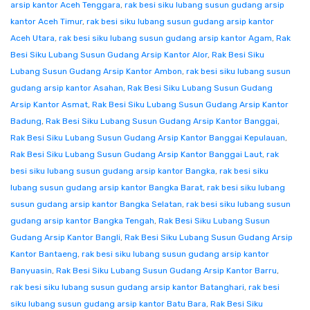
arsip kantor Aceh Tenggara
,
rak besi siku lubang susun gudang arsip
kantor Aceh Timur
,
rak besi siku lubang susun gudang arsip kantor
Aceh Utara
,
rak besi siku lubang susun gudang arsip kantor Agam
,
Rak
Besi Siku Lubang Susun Gudang Arsip Kantor Alor
,
Rak Besi Siku
Lubang Susun Gudang Arsip Kantor Ambon
,
rak besi siku lubang susun
gudang arsip kantor Asahan
,
Rak Besi Siku Lubang Susun Gudang
Arsip Kantor Asmat
,
Rak Besi Siku Lubang Susun Gudang Arsip Kantor
Badung
,
Rak Besi Siku Lubang Susun Gudang Arsip Kantor Banggai
,
Rak Besi Siku Lubang Susun Gudang Arsip Kantor Banggai Kepulauan
,
Rak Besi Siku Lubang Susun Gudang Arsip Kantor Banggai Laut
,
rak
besi siku lubang susun gudang arsip kantor Bangka
,
rak besi siku
lubang susun gudang arsip kantor Bangka Barat
,
rak besi siku lubang
susun gudang arsip kantor Bangka Selatan
,
rak besi siku lubang susun
gudang arsip kantor Bangka Tengah
,
Rak Besi Siku Lubang Susun
Gudang Arsip Kantor Bangli
,
Rak Besi Siku Lubang Susun Gudang Arsip
Kantor Bantaeng
,
rak besi siku lubang susun gudang arsip kantor
Banyuasin
,
Rak Besi Siku Lubang Susun Gudang Arsip Kantor Barru
,
rak besi siku lubang susun gudang arsip kantor Batanghari
,
rak besi
siku lubang susun gudang arsip kantor Batu Bara
,
Rak Besi Siku