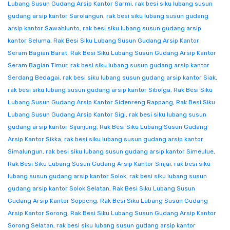
Lubang Susun Gudang Arsip Kantor Sarmi
,
rak besi siku lubang susun
gudang arsip kantor Sarolangun
,
rak besi siku lubang susun gudang
arsip kantor Sawahlunto
,
rak besi siku lubang susun gudang arsip
kantor Seluma
,
Rak Besi Siku Lubang Susun Gudang Arsip Kantor
Seram Bagian Barat
,
Rak Besi Siku Lubang Susun Gudang Arsip Kantor
Seram Bagian Timur
,
rak besi siku lubang susun gudang arsip kantor
Serdang Bedagai
,
rak besi siku lubang susun gudang arsip kantor Siak
,
rak besi siku lubang susun gudang arsip kantor Sibolga
,
Rak Besi Siku
Lubang Susun Gudang Arsip Kantor Sidenreng Rappang
,
Rak Besi Siku
Lubang Susun Gudang Arsip Kantor Sigi
,
rak besi siku lubang susun
gudang arsip kantor Sijunjung
,
Rak Besi Siku Lubang Susun Gudang
Arsip Kantor Sikka
,
rak besi siku lubang susun gudang arsip kantor
Simalungun
,
rak besi siku lubang susun gudang arsip kantor Simeulue
,
Rak Besi Siku Lubang Susun Gudang Arsip Kantor Sinjai
,
rak besi siku
lubang susun gudang arsip kantor Solok
,
rak besi siku lubang susun
gudang arsip kantor Solok Selatan
,
Rak Besi Siku Lubang Susun
Gudang Arsip Kantor Soppeng
,
Rak Besi Siku Lubang Susun Gudang
Arsip Kantor Sorong
,
Rak Besi Siku Lubang Susun Gudang Arsip Kantor
Sorong Selatan
,
rak besi siku lubang susun gudang arsip kantor