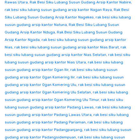
Rawas Utara
,
Rak Besi Siku Lubang Susun Gudang Arsip Kantor Nabire
,
rak besi siku lubang susun gudang arsip kantor Nagan Raya
,
Rak Besi
Siku Lubang Susun Gudang Arsip Kantor Nagekeo
,
rak besi siku lubang
susun gudang arsip kantor Natuna
,
Rak Besi Siku Lubang Susun
Gudang Arsip Kantor Nduga
,
Rak Besi Siku Lubang Susun Gudang
Arsip Kantor Ngada
,
rak besi siku lubang susun gudang arsip kantor
Nias
,
rak besi siku lubang susun gudang arsip kantor Nias Barat
,
rak
besi siku lubang susun gudang arsip kantor Nias Selatan
,
rak besi siku
lubang susun gudang arsip kantor Nias Utara
,
rak besi siku lubang
susun gudang arsip kantor Ogan Ilir
,
rak besi siku lubang susun
gudang arsip kantor Ogan Komering Ilir
,
rak besi siku lubang susun
gudang arsip kantor Ogan Komering Ulu
,
rak besi siku lubang susun
gudang arsip kantor Ogan Komering Ulu Selatan
,
rak besi siku lubang
susun gudang arsip kantor Ogan Komering Ulu Timur
,
rak besi siku
lubang susun gudang arsip kantor Padang Lawas
,
rak besi siku lubang
susun gudang arsip kantor Padang Lawas Utara
,
rak besi siku lubang
susun gudang arsip kantor Padang Pariaman
,
rak besi siku lubang
susun gudang arsip kantor Padangpanjang
,
rak besi siku lubang susun
gudang arsip kantor Padangsidempuan
,
rak besi siku lubang susun