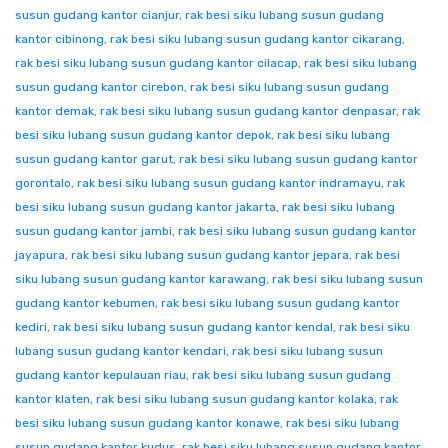
susun gudang kantor cianjur
,
rak besi siku lubang susun gudang
kantor cibinong
,
rak besi siku lubang susun gudang kantor cikarang
,
rak besi siku lubang susun gudang kantor cilacap
,
rak besi siku lubang
susun gudang kantor cirebon
,
rak besi siku lubang susun gudang
kantor demak
,
rak besi siku lubang susun gudang kantor denpasar
,
rak
besi siku lubang susun gudang kantor depok
,
rak besi siku lubang
susun gudang kantor garut
,
rak besi siku lubang susun gudang kantor
gorontalo
,
rak besi siku lubang susun gudang kantor indramayu
,
rak
besi siku lubang susun gudang kantor jakarta
,
rak besi siku lubang
susun gudang kantor jambi
,
rak besi siku lubang susun gudang kantor
jayapura
,
rak besi siku lubang susun gudang kantor jepara
,
rak besi
siku lubang susun gudang kantor karawang
,
rak besi siku lubang susun
gudang kantor kebumen
,
rak besi siku lubang susun gudang kantor
kediri
,
rak besi siku lubang susun gudang kantor kendal
,
rak besi siku
lubang susun gudang kantor kendari
,
rak besi siku lubang susun
gudang kantor kepulauan riau
,
rak besi siku lubang susun gudang
kantor klaten
,
rak besi siku lubang susun gudang kantor kolaka
,
rak
besi siku lubang susun gudang kantor konawe
,
rak besi siku lubang
susun gudang kantor kudus
,
rak besi siku lubang susun gudang kantor