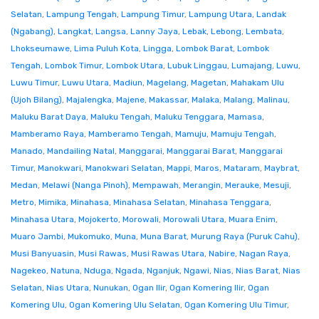
Selatan
,
Lampung Tengah
,
Lampung Timur
,
Lampung Utara
,
Landak
(Ngabang)
,
Langkat
,
Langsa
,
Lanny Jaya
,
Lebak
,
Lebong
,
Lembata
,
Lhokseumawe
,
Lima Puluh Kota
,
Lingga
,
Lombok Barat
,
Lombok
Tengah
,
Lombok Timur
,
Lombok Utara
,
Lubuk Linggau
,
Lumajang
,
Luwu
,
Luwu Timur
,
Luwu Utara
,
Madiun
,
Magelang
,
Magetan
,
Mahakam Ulu
(Ujoh Bilang)
,
Majalengka
,
Majene
,
Makassar
,
Malaka
,
Malang
,
Malinau
,
Maluku Barat Daya
,
Maluku Tengah
,
Maluku Tenggara
,
Mamasa
,
Mamberamo Raya
,
Mamberamo Tengah
,
Mamuju
,
Mamuju Tengah
,
Manado
,
Mandailing Natal
,
Manggarai
,
Manggarai Barat
,
Manggarai
Timur
,
Manokwari
,
Manokwari Selatan
,
Mappi
,
Maros
,
Mataram
,
Maybrat
,
Medan
,
Melawi (Nanga Pinoh)
,
Mempawah
,
Merangin
,
Merauke
,
Mesuji
,
Metro
,
Mimika
,
Minahasa
,
Minahasa Selatan
,
Minahasa Tenggara
,
Minahasa Utara
,
Mojokerto
,
Morowali
,
Morowali Utara
,
Muara Enim
,
Muaro Jambi
,
Mukomuko
,
Muna
,
Muna Barat
,
Murung Raya (Puruk Cahu)
,
Musi Banyuasin
,
Musi Rawas
,
Musi Rawas Utara
,
Nabire
,
Nagan Raya
,
Nagekeo
,
Natuna
,
Nduga
,
Ngada
,
Nganjuk
,
Ngawi
,
Nias
,
Nias Barat
,
Nias
Selatan
,
Nias Utara
,
Nunukan
,
Ogan Ilir
,
Ogan Komering Ilir
,
Ogan
Komering Ulu
,
Ogan Komering Ulu Selatan
,
Ogan Komering Ulu Timur
,