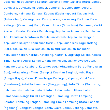
Jakarta Pusat
,
Jakarta Selatan
,
Jakarta Timur
,
Jakarta Utara
,
Jambi
,
Jayapura
,
Jayawijaya
,
Jember
,
Jembrana
,
Jeneponto
,
Jepara
,
Jombang
,
Kaimana
,
Kampar
,
Kapuas (Kuala Kapuas)
,
Kapuas Hulu
(Putussibau)
,
Karanganyar
,
Karangasem
,
Karawang
,
Karimun
,
Karo
,
Katingan (Kasongan)
,
Kaur
,
Kayong Utara (Sukadana)
,
Kebumen
,
Kediri
,
Keerom
,
Kendal
,
Kendari
,
Kepahiang
,
Kepulauan Anambas
,
Kepulauan
Aru
,
Kepulauan Mentawai
,
Kepulauan Meranti
,
Kepulauan Sangihe
,
Kepulauan Selayar
,
Kepulauan Seribu
,
Kepulauan Siau Tagulandang
Biaro
,
Kepulauan Sula
,
Kepulauan Talaud
,
Kepulauan Tanimbar
,
Kepulauan Yapen
,
Kerinci
,
Ketapang
,
Klaten
,
Klungkung
,
Kolaka
,
Kolaka
Timur
,
Kolaka Utara
,
Konawe
,
Konawe Kepulauan
,
Konawe Selatan
,
Konawe Utara
,
Kotabaru
,
Kotamobagu
,
Kotawaringin Barat (Pangkalan
Bun)
,
Kotawaringin Timur (Sampit)
,
Kuantan Singingi
,
Kubu Raya
(Sungai Raya)
,
Kudus
,
Kulon Progo
,
Kuningan
,
Kupang
,
Kutai Barat
(Sendawar)
,
Kutai Kartanegara (Tenggarong)
,
Kutai Timur (Sangatta)
,
Labuhanbatu
,
Labuhanbatu Selatan
,
Labuhanbatu Utara
,
Lahat
,
Lamandau (Nanga Bulik)
,
Lamongan
,
Lampung Barat
,
Lampung
Selatan
,
Lampung Tengah
,
Lampung Timur
,
Lampung Utara
,
Landak
(Ngabang)
,
Langkat
,
Langsa
,
Lanny Jaya
,
Lebak
,
Lebong
,
Lembata
,