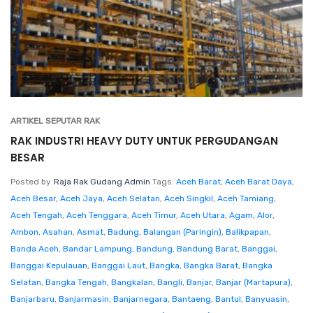
ARTIKEL SEPUTAR RAK
RAK INDUSTRI HEAVY DUTY UNTUK PERGUDANGAN
BESAR
Posted by
Raja Rak Gudang Admin
Tags:
Aceh Barat
,
Aceh Barat Daya
,
Aceh Besar
,
Aceh Jaya
,
Aceh Selatan
,
Aceh Singkil
,
Aceh Tamiang
,
Aceh Tengah
,
Aceh Tenggara
,
Aceh Timur
,
Aceh Utara
,
Agam
,
Alor
,
Ambon
,
Asahan
,
Asmat
,
Badung
,
Balangan (Paringin)
,
Balikpapan
,
Banda Aceh
,
Bandar Lampung
,
Bandung
,
Bandung Barat
,
Banggai
,
Banggai Kepulauan
,
Banggai Laut
,
Bangka
,
Bangka Barat
,
Bangka
Selatan
,
Bangka Tengah
,
Bangkalan
,
Bangli
,
Banjar
,
Banjar (Martapura)
,
Banjarbaru
,
Banjarmasin
,
Banjarnegara
,
Bantaeng
,
Bantul
,
Banyuasin
,