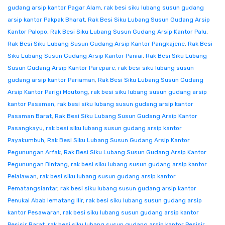
gudang arsip kantor Pagar Alam
,
rak besi siku lubang susun gudang
arsip kantor Pakpak Bharat
,
Rak Besi Siku Lubang Susun Gudang Arsip
Kantor Palopo
,
Rak Besi Siku Lubang Susun Gudang Arsip Kantor Palu
,
Rak Besi Siku Lubang Susun Gudang Arsip Kantor Pangkajene
,
Rak Besi
Siku Lubang Susun Gudang Arsip Kantor Paniai
,
Rak Besi Siku Lubang
Susun Gudang Arsip Kantor Parepare
,
rak besi siku lubang susun
gudang arsip kantor Pariaman
,
Rak Besi Siku Lubang Susun Gudang
Arsip Kantor Parigi Moutong
,
rak besi siku lubang susun gudang arsip
kantor Pasaman
,
rak besi siku lubang susun gudang arsip kantor
Pasaman Barat
,
Rak Besi Siku Lubang Susun Gudang Arsip Kantor
Pasangkayu
,
rak besi siku lubang susun gudang arsip kantor
Payakumbuh
,
Rak Besi Siku Lubang Susun Gudang Arsip Kantor
Pegunungan Arfak
,
Rak Besi Siku Lubang Susun Gudang Arsip Kantor
Pegunungan Bintang
,
rak besi siku lubang susun gudang arsip kantor
Pelalawan
,
rak besi siku lubang susun gudang arsip kantor
Pematangsiantar
,
rak besi siku lubang susun gudang arsip kantor
Penukal Abab lematang Ilir
,
rak besi siku lubang susun gudang arsip
kantor Pesawaran
,
rak besi siku lubang susun gudang arsip kantor
Pesisir Barat
,
rak besi siku lubang susun gudang arsip kantor Pesisir