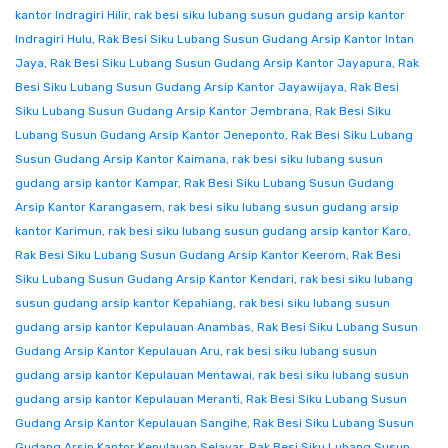
kantor Indragiri Hilir
,
rak besi siku lubang susun gudang arsip kantor
Indragiri Hulu
,
Rak Besi Siku Lubang Susun Gudang Arsip Kantor Intan
Jaya
,
Rak Besi Siku Lubang Susun Gudang Arsip Kantor Jayapura
,
Rak
Besi Siku Lubang Susun Gudang Arsip Kantor Jayawijaya
,
Rak Besi
Siku Lubang Susun Gudang Arsip Kantor Jembrana
,
Rak Besi Siku
Lubang Susun Gudang Arsip Kantor Jeneponto
,
Rak Besi Siku Lubang
Susun Gudang Arsip Kantor Kaimana
,
rak besi siku lubang susun
gudang arsip kantor Kampar
,
Rak Besi Siku Lubang Susun Gudang
Arsip Kantor Karangasem
,
rak besi siku lubang susun gudang arsip
kantor Karimun
,
rak besi siku lubang susun gudang arsip kantor Karo
,
Rak Besi Siku Lubang Susun Gudang Arsip Kantor Keerom
,
Rak Besi
Siku Lubang Susun Gudang Arsip Kantor Kendari
,
rak besi siku lubang
susun gudang arsip kantor Kepahiang
,
rak besi siku lubang susun
gudang arsip kantor Kepulauan Anambas
,
Rak Besi Siku Lubang Susun
Gudang Arsip Kantor Kepulauan Aru
,
rak besi siku lubang susun
gudang arsip kantor Kepulauan Mentawai
,
rak besi siku lubang susun
gudang arsip kantor Kepulauan Meranti
,
Rak Besi Siku Lubang Susun
Gudang Arsip Kantor Kepulauan Sangihe
,
Rak Besi Siku Lubang Susun
Gudang Arsip Kantor Kepulauan Selayar
,
Rak Besi Siku Lubang Susun