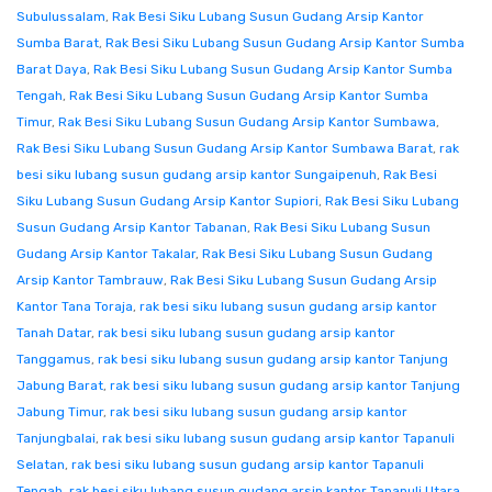
Subulussalam
,
Rak Besi Siku Lubang Susun Gudang Arsip Kantor
Sumba Barat
,
Rak Besi Siku Lubang Susun Gudang Arsip Kantor Sumba
Barat Daya
,
Rak Besi Siku Lubang Susun Gudang Arsip Kantor Sumba
Tengah
,
Rak Besi Siku Lubang Susun Gudang Arsip Kantor Sumba
Timur
,
Rak Besi Siku Lubang Susun Gudang Arsip Kantor Sumbawa
,
Rak Besi Siku Lubang Susun Gudang Arsip Kantor Sumbawa Barat
,
rak
besi siku lubang susun gudang arsip kantor Sungaipenuh
,
Rak Besi
Siku Lubang Susun Gudang Arsip Kantor Supiori
,
Rak Besi Siku Lubang
Susun Gudang Arsip Kantor Tabanan
,
Rak Besi Siku Lubang Susun
Gudang Arsip Kantor Takalar
,
Rak Besi Siku Lubang Susun Gudang
Arsip Kantor Tambrauw
,
Rak Besi Siku Lubang Susun Gudang Arsip
Kantor Tana Toraja
,
rak besi siku lubang susun gudang arsip kantor
Tanah Datar
,
rak besi siku lubang susun gudang arsip kantor
Tanggamus
,
rak besi siku lubang susun gudang arsip kantor Tanjung
Jabung Barat
,
rak besi siku lubang susun gudang arsip kantor Tanjung
Jabung Timur
,
rak besi siku lubang susun gudang arsip kantor
Tanjungbalai
,
rak besi siku lubang susun gudang arsip kantor Tapanuli
Selatan
,
rak besi siku lubang susun gudang arsip kantor Tapanuli
Tengah
,
rak besi siku lubang susun gudang arsip kantor Tapanuli Utara
,