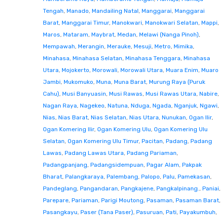
Tengah
,
Manado
,
Mandailing Natal
,
Manggarai
,
Manggarai
Barat
,
Manggarai Timur
,
Manokwari
,
Manokwari Selatan
,
Mappi
,
Maros
,
Mataram
,
Maybrat
,
Medan
,
Melawi (Nanga Pinoh)
,
Mempawah
,
Merangin
,
Merauke
,
Mesuji
,
Metro
,
Mimika
,
Minahasa
,
Minahasa Selatan
,
Minahasa Tenggara
,
Minahasa
Utara
,
Mojokerto
,
Morowali
,
Morowali Utara
,
Muara Enim
,
Muaro
Jambi
,
Mukomuko
,
Muna
,
Muna Barat
,
Murung Raya (Puruk
Cahu)
,
Musi Banyuasin
,
Musi Rawas
,
Musi Rawas Utara
,
Nabire
,
Nagan Raya
,
Nagekeo
,
Natuna
,
Nduga
,
Ngada
,
Nganjuk
,
Ngawi
,
Nias
,
Nias Barat
,
Nias Selatan
,
Nias Utara
,
Nunukan
,
Ogan Ilir
,
Ogan Komering Ilir
,
Ogan Komering Ulu
,
Ogan Komering Ulu
Selatan
,
Ogan Komering Ulu Timur
,
Pacitan
,
Padang
,
Padang
Lawas
,
Padang Lawas Utara
,
Padang Pariaman
,
Padangpanjang
,
Padangsidempuan
,
Pagar Alam
,
Pakpak
Bharat
,
Palangkaraya
,
Palembang
,
Palopo
,
Palu
,
Pamekasan
,
Pandeglang
,
Pangandaran
,
Pangkajene
,
Pangkalpinang.
,
Paniai
,
Parepare
,
Pariaman
,
Parigi Moutong
,
Pasaman
,
Pasaman Barat
,
Pasangkayu
,
Paser (Tana Paser)
,
Pasuruan
,
Pati
,
Payakumbuh
,