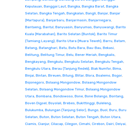
Kepulauan
,
Banggai Laut
,
Bangka
,
Bangka Barat
,
Bangka
Selatan
,
Bangka Tengah
,
Bangkalan
,
Bangli
,
Banjar
,
Banjar
(Martapura)
,
Banjarbaru
,
Banjarmasin
,
Banjarnegara
,
Bantaeng
,
Bantul
,
Banyuasin
,
Banyumas
,
Banyuwangi
,
Barito
Kuala (Marabahan)
,
Barito Selatan (Buntok)
,
Barito Timur
(Tamiang Layang)
,
Barito Utara (Muara Teweh)
,
Barru
,
Batam
,
Batang
,
Batanghari
,
Batu
,
Batu Bara
,
Bau-Bau
,
Bekasi
,
Belitung
,
Belitung Timur
,
Belu
,
Bener Meriah
,
Bengkalis
,
Bengkayang
,
Bengkulu
,
Bengkulu Selatan
,
Bengkulu Tengah
,
Bengkulu Utara
,
Berau (Tanjung Redeb)
,
Biak Numfor
,
Bima
,
Binjai
,
Bintan
,
Bireuen
,
Bitung
,
Blitar
,
Blora
,
Boalemo
,
Bogor
,
Bojonegoro
,
Bolaang Mongondow
,
Bolaang Mongondow
Selatan
,
Bolaang Mongondow Timur
,
Bolaang Mongondow
Utara
,
Bombana
,
Bondowoso
,
Bone
,
Bone Bolango
,
Bontang
,
Boven Digoel
,
Boyolali
,
Brebes
,
Bukittinggi
,
Buleleng
,
Bulukumba
,
Bulungan (Tanjung Selor)
,
Bungo
,
Buol
,
Buru
,
Buru
Selatan
,
Buton
,
Buton Selatan
,
Buton Tengah
,
Buton Utara
,
Ciamis
,
Cianjur
,
Cilacap
,
Cilegon
,
Cimahi
,
Cirebon
,
Dairi
,
Deiyai
,