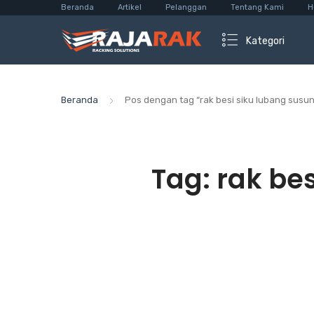
Beranda
Artikel
Pelanggan
Tentang Kami
H
Kategori
Beranda
Pos dengan tag “rak besi siku lubang susu
Tag:
rak be