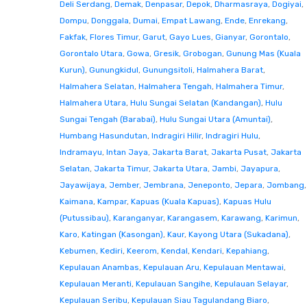
Deli Serdang
,
Demak
,
Denpasar
,
Depok
,
Dharmasraya
,
Dogiyai
,
Dompu
,
Donggala
,
Dumai
,
Empat Lawang
,
Ende
,
Enrekang
,
Fakfak
,
Flores Timur
,
Garut
,
Gayo Lues
,
Gianyar
,
Gorontalo
,
Gorontalo Utara
,
Gowa
,
Gresik
,
Grobogan
,
Gunung Mas (Kuala
Kurun)
,
Gunungkidul
,
Gunungsitoli
,
Halmahera Barat
,
Halmahera Selatan
,
Halmahera Tengah
,
Halmahera Timur
,
Halmahera Utara
,
Hulu Sungai Selatan (Kandangan)
,
Hulu
Sungai Tengah (Barabai)
,
Hulu Sungai Utara (Amuntai)
,
Humbang Hasundutan
,
Indragiri Hilir
,
Indragiri Hulu
,
Indramayu
,
Intan Jaya
,
Jakarta Barat
,
Jakarta Pusat
,
Jakarta
Selatan
,
Jakarta Timur
,
Jakarta Utara
,
Jambi
,
Jayapura
,
Jayawijaya
,
Jember
,
Jembrana
,
Jeneponto
,
Jepara
,
Jombang
,
Kaimana
,
Kampar
,
Kapuas (Kuala Kapuas)
,
Kapuas Hulu
(Putussibau)
,
Karanganyar
,
Karangasem
,
Karawang
,
Karimun
,
Karo
,
Katingan (Kasongan)
,
Kaur
,
Kayong Utara (Sukadana)
,
Kebumen
,
Kediri
,
Keerom
,
Kendal
,
Kendari
,
Kepahiang
,
Kepulauan Anambas
,
Kepulauan Aru
,
Kepulauan Mentawai
,
Kepulauan Meranti
,
Kepulauan Sangihe
,
Kepulauan Selayar
,
Kepulauan Seribu
,
Kepulauan Siau Tagulandang Biaro
,