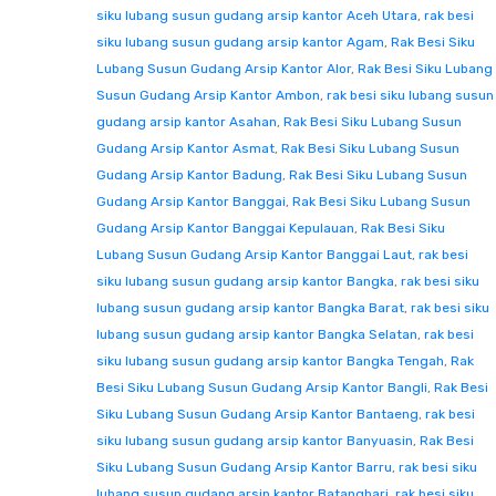
siku lubang susun gudang arsip kantor Aceh Utara
,
rak besi
siku lubang susun gudang arsip kantor Agam
,
Rak Besi Siku
Lubang Susun Gudang Arsip Kantor Alor
,
Rak Besi Siku Lubang
Susun Gudang Arsip Kantor Ambon
,
rak besi siku lubang susun
gudang arsip kantor Asahan
,
Rak Besi Siku Lubang Susun
Gudang Arsip Kantor Asmat
,
Rak Besi Siku Lubang Susun
Gudang Arsip Kantor Badung
,
Rak Besi Siku Lubang Susun
Gudang Arsip Kantor Banggai
,
Rak Besi Siku Lubang Susun
Gudang Arsip Kantor Banggai Kepulauan
,
Rak Besi Siku
Lubang Susun Gudang Arsip Kantor Banggai Laut
,
rak besi
siku lubang susun gudang arsip kantor Bangka
,
rak besi siku
lubang susun gudang arsip kantor Bangka Barat
,
rak besi siku
lubang susun gudang arsip kantor Bangka Selatan
,
rak besi
siku lubang susun gudang arsip kantor Bangka Tengah
,
Rak
Besi Siku Lubang Susun Gudang Arsip Kantor Bangli
,
Rak Besi
Siku Lubang Susun Gudang Arsip Kantor Bantaeng
,
rak besi
siku lubang susun gudang arsip kantor Banyuasin
,
Rak Besi
Siku Lubang Susun Gudang Arsip Kantor Barru
,
rak besi siku
lubang susun gudang arsip kantor Batanghari
,
rak besi siku