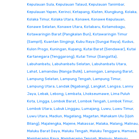
Kepulauan Sula
,
Kepulauan Talaud
,
Kepulauan Tanimbar
,
Kepulauan Yapen
,
Kerinci
,
Ketapang
,
Klaten
,
Klungkung
,
Kolaka
,
Kolaka Timur
,
Kolaka Utara
,
Konawe
,
Konawe Kepulauan
,
Konawe Selatan
,
Konawe Utara
,
Kotabaru
,
Kotamobagu
,
Kotawaringin Barat (Pangkalan Bun)
,
Kotawaringin Timur
(Sampit)
,
Kuantan Singingi
,
Kubu Raya (Sungai Raya)
,
Kudus
,
Kulon Progo
,
Kuningan
,
Kupang
,
Kutai Barat (Sendawar)
,
Kutai
Kartanegara (Tenggarong)
,
Kutai Timur (Sangatta)
,
Labuhanbatu
,
Labuhanbatu Selatan
,
Labuhanbatu Utara
,
Lahat
,
Lamandau (Nanga Bulik)
,
Lamongan
,
Lampung Barat
,
Lampung Selatan
,
Lampung Tengah
,
Lampung Timur
,
Lampung Utara
,
Landak (Ngabang)
,
Langkat
,
Langsa
,
Lanny
Jaya
,
Lebak
,
Lebong
,
Lembata
,
Lhokseumawe
,
Lima Puluh
Kota
,
Lingga
,
Lombok Barat
,
Lombok Tengah
,
Lombok Timur
,
Lombok Utara
,
Lubuk Linggau
,
Lumajang
,
Luwu
,
Luwu Timur
,
Luwu Utara
,
Madiun
,
Magelang
,
Magetan
,
Mahakam Ulu (Ujoh
Bilang)
,
Majalengka
,
Majene
,
Makassar
,
Malaka
,
Malang
,
Malinau
,
Maluku Barat Daya
,
Maluku Tengah
,
Maluku Tenggara
,
Mamasa
,
Mamberamo Raya
,
Mamberamo Tengah
,
Mamuju
,
Mamuju