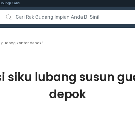
ubungi Kami
Search for:
n gudang kantor depok”
si siku lubang susun g
depok