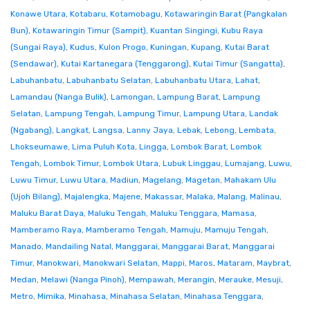
Konawe Utara
,
Kotabaru
,
Kotamobagu
,
Kotawaringin Barat (Pangkalan
Bun)
,
Kotawaringin Timur (Sampit)
,
Kuantan Singingi
,
Kubu Raya
(Sungai Raya)
,
Kudus
,
Kulon Progo
,
Kuningan
,
Kupang
,
Kutai Barat
(Sendawar)
,
Kutai Kartanegara (Tenggarong)
,
Kutai Timur (Sangatta)
,
Labuhanbatu
,
Labuhanbatu Selatan
,
Labuhanbatu Utara
,
Lahat
,
Lamandau (Nanga Bulik)
,
Lamongan
,
Lampung Barat
,
Lampung
Selatan
,
Lampung Tengah
,
Lampung Timur
,
Lampung Utara
,
Landak
(Ngabang)
,
Langkat
,
Langsa
,
Lanny Jaya
,
Lebak
,
Lebong
,
Lembata
,
Lhokseumawe
,
Lima Puluh Kota
,
Lingga
,
Lombok Barat
,
Lombok
Tengah
,
Lombok Timur
,
Lombok Utara
,
Lubuk Linggau
,
Lumajang
,
Luwu
,
Luwu Timur
,
Luwu Utara
,
Madiun
,
Magelang
,
Magetan
,
Mahakam Ulu
(Ujoh Bilang)
,
Majalengka
,
Majene
,
Makassar
,
Malaka
,
Malang
,
Malinau
,
Maluku Barat Daya
,
Maluku Tengah
,
Maluku Tenggara
,
Mamasa
,
Mamberamo Raya
,
Mamberamo Tengah
,
Mamuju
,
Mamuju Tengah
,
Manado
,
Mandailing Natal
,
Manggarai
,
Manggarai Barat
,
Manggarai
Timur
,
Manokwari
,
Manokwari Selatan
,
Mappi
,
Maros
,
Mataram
,
Maybrat
,
Medan
,
Melawi (Nanga Pinoh)
,
Mempawah
,
Merangin
,
Merauke
,
Mesuji
,
Metro
,
Mimika
,
Minahasa
,
Minahasa Selatan
,
Minahasa Tenggara
,