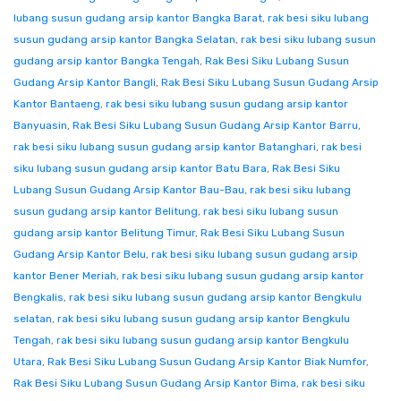
lubang susun gudang arsip kantor Bangka Barat
,
rak besi siku lubang
susun gudang arsip kantor Bangka Selatan
,
rak besi siku lubang susun
gudang arsip kantor Bangka Tengah
,
Rak Besi Siku Lubang Susun
Gudang Arsip Kantor Bangli
,
Rak Besi Siku Lubang Susun Gudang Arsip
Kantor Bantaeng
,
rak besi siku lubang susun gudang arsip kantor
Banyuasin
,
Rak Besi Siku Lubang Susun Gudang Arsip Kantor Barru
,
rak besi siku lubang susun gudang arsip kantor Batanghari
,
rak besi
siku lubang susun gudang arsip kantor Batu Bara
,
Rak Besi Siku
Lubang Susun Gudang Arsip Kantor Bau-Bau
,
rak besi siku lubang
susun gudang arsip kantor Belitung
,
rak besi siku lubang susun
gudang arsip kantor Belitung Timur
,
Rak Besi Siku Lubang Susun
Gudang Arsip Kantor Belu
,
rak besi siku lubang susun gudang arsip
kantor Bener Meriah
,
rak besi siku lubang susun gudang arsip kantor
Bengkalis
,
rak besi siku lubang susun gudang arsip kantor Bengkulu
selatan
,
rak besi siku lubang susun gudang arsip kantor Bengkulu
Tengah
,
rak besi siku lubang susun gudang arsip kantor Bengkulu
Utara
,
Rak Besi Siku Lubang Susun Gudang Arsip Kantor Biak Numfor
,
Rak Besi Siku Lubang Susun Gudang Arsip Kantor Bima
,
rak besi siku