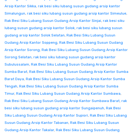
Arsip Kantor Sikka
,
rak besi siku lubang susun gudang arsip kantor
Simalungun
,
rak besi siku lubang susun gudang arsip kantor Simeulue
,
Rak Besi Siku Lubang Susun Gudang Arsip Kantor Sinjai
,
rak besi siku
lubang susun gudang arsip kantor Solok
,
rak besi siku lubang susun
gudang arsip kantor Solok Selatan
,
Rak Besi Siku Lubang Susun
Gudang Arsip Kantor Soppeng
,
Rak Besi Siku Lubang Susun Gudang
Arsip Kantor Sorong
,
Rak Besi Siku Lubang Susun Gudang Arsip Kantor
Sorong Selatan
,
rak besi siku lubang susun gudang arsip kantor
Subulussalam
,
Rak Besi Siku Lubang Susun Gudang Arsip Kantor
Sumba Barat
,
Rak Besi Siku Lubang Susun Gudang Arsip Kantor Sumba
Barat Daya
,
Rak Besi Siku Lubang Susun Gudang Arsip Kantor Sumba
Tengah
,
Rak Besi Siku Lubang Susun Gudang Arsip Kantor Sumba
Timur
,
Rak Besi Siku Lubang Susun Gudang Arsip Kantor Sumbawa
,
Rak Besi Siku Lubang Susun Gudang Arsip Kantor Sumbawa Barat
,
rak
besi siku lubang susun gudang arsip kantor Sungaipenuh
,
Rak Besi
Siku Lubang Susun Gudang Arsip Kantor Supiori
,
Rak Besi Siku Lubang
Susun Gudang Arsip Kantor Tabanan
,
Rak Besi Siku Lubang Susun
Gudang Arsip Kantor Takalar
,
Rak Besi Siku Lubang Susun Gudang