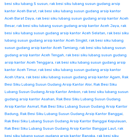
besi siku lubang 5 susun
,
rak besi siku lubang susun gudang arsip
kantor Aceh Barat
,
rak besi siku lubang susun gudang arsip kantor
Aceh Barat Daya
,
rak besi siku lubang susun gudang arsip kantor Aceh
Besar
,
rak besi siku lubang susun gudang arsip kantor Aceh Jaya
,
rak
besi siku lubang susun gudang arsip kantor Aceh Selatan
,
rak besi siku
lubang susun gudang arsip kantor Aceh Singkil
,
rak besi siku lubang
susun gudang arsip kantor Aceh Tamiang
,
rak besi siku lubang susun
gudang arsip kantor Aceh Tengah
,
rak besi siku lubang susun gudang
arsip kantor Aceh Tenggara
,
rak besi siku lubang susun gudang arsip
kantor Aceh Timur
,
rak besi siku lubang susun gudang arsip kantor
Aceh Utara
,
rak besi siku lubang susun gudang arsip kantor Agam
,
Rak
Besi Siku Lubang Susun Gudang Arsip Kantor Alor
,
Rak Besi Siku
Lubang Susun Gudang Arsip Kantor Ambon
,
rak besi siku lubang susun
gudang arsip kantor Asahan
,
Rak Besi Siku Lubang Susun Gudang
Arsip Kantor Asmat
,
Rak Besi Siku Lubang Susun Gudang Arsip Kantor
Badung
,
Rak Besi Siku Lubang Susun Gudang Arsip Kantor Banggai
,
Rak Besi Siku Lubang Susun Gudang Arsip Kantor Banggai Kepulauan
,
Rak Besi Siku Lubang Susun Gudang Arsip Kantor Banggai Laut
,
rak
besi siku lubang susun gudang arsip kantor Bangka
,
rak besi siku