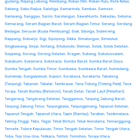
gudang
,
Rejang Lebong
,
Rembang
,
Rokan Hilir
,
Rokan Hulu
,
Rote Ndao
,
Sabang
,
Sabu Raijua
,
Salatiga
,
Samarinda
,
Sambas
,
Samosir
,
Sampang
,
Sanggau
,
Sarmi
,
Sarolangun
,
Sawahlunto
,
Sekadau
,
Seluma
,
Semarang
,
Seram Bagian Barat
,
Seram Bagian Timur
,
Serang
,
Serdang
Bedagai
,
Seruyan (Kuala Pembuang)
,
Siak
,
Sibolga
,
Sidenreng
Rappang
,
Sidoarjo
,
Sigi
,
Sijunjung
,
Sikka
,
Simalungun
,
Simeulue
,
Singkawang
,
Sinjai
,
Sintang
,
Situbondo
,
Sleman
,
Solok
,
Solok Selatan
,
Soppeng
,
Sorong
,
Sorong Selatan
,
Sragen
,
Subang
,
Subulussalam
,
Sukabumi
,
Sukamara
,
Sukoharjo
,
Sumba Barat
,
Sumba Barat Daya
,
Sumba Tengah
,
Sumba Timur
,
Sumbawa
,
Sumbawa Barat
,
Sumedang
,
Sumenep
,
Sungaipenuh
,
Supiori
,
Surabaya
,
Surakarta
,
Tabalong
(Tanjung)
,
Tabanan
,
Takalar
,
Tambrauw
,
Tana Tidung (Tideng Pale)
,
Tana
Toraja
,
Tanah Bumbu (Batulicin)
,
Tanah Datar
,
Tanah Laut (Pelaihari)
,
Tangerang
,
Tangerang Selatan
,
Tanggamus
,
Tanjung Jabung Barat
,
Tanjung Jabung Timur
,
Tanjungbalai
,
Tanjungpinang
,
Tapanuli Selatan
,
Tapanuli Tengah
,
Tapanuli Utara
,
Tapin (Rantau)
,
Tarakan
,
Tasikmalaya
,
Tebing Tinggi
,
Tebo
,
Tegal
,
Teluk Bintuni
,
Teluk Wondama
,
Temanggung
,
Ternate
,
Tidore Kepulauan
,
Timor Tengah Selatan
,
Timor Tengah Utara
,
Toba
,
Tojo Una-Una
,
Tolikara
,
Tolitoli
,
Tomohon
,
Toraja Utara
,