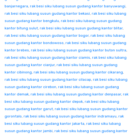
banjarnegara
,
rak besi siku lubang susun gudang kantor banyuwangi
,
rak besi siku lubang susun gudang kantor bekasi
,
rak besi siku lubang
susun gudang kantor bengkulu
,
rak besi siku lubang susun gudang
kantor bitung sulut
,
rak besi siku lubang susun gudang kantor blitar
,
rak besi siku lubang susun gudang kantor bogor
,
rak besi siku lubang
susun gudang kantor bondowoso
,
rak besi siku lubang susun gudang
kantor brebes
,
rak besi siku lubang susun gudang kantor buton sultra
,
rak besi siku lubang susun gudang kantor ciamis
,
rak besi siku lubang
susun gudang kantor cianjur
,
rak besi siku lubang susun gudang
kantor cibinong
,
rak besi siku lubang susun gudang kantor cikarang
,
rak besi siku lubang susun gudang kantor cilacap
,
rak besi siku lubang
susun gudang kantor cirebon
,
rak besi siku lubang susun gudang
kantor demak
,
rak besi siku lubang susun gudang kantor denpasar
,
rak
besi siku lubang susun gudang kantor depok
,
rak besi siku lubang
susun gudang kantor garut
,
rak besi siku lubang susun gudang kantor
gorontalo
,
rak besi siku lubang susun gudang kantor indramayu
,
rak
besi siku lubang susun gudang kantor jakarta
,
rak besi siku lubang
susun gudang kantor jambi
,
rak besi siku lubang susun gudang kantor