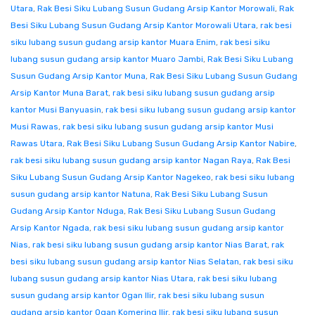
Utara
,
Rak Besi Siku Lubang Susun Gudang Arsip Kantor Morowali
,
Rak
Besi Siku Lubang Susun Gudang Arsip Kantor Morowali Utara
,
rak besi
siku lubang susun gudang arsip kantor Muara Enim
,
rak besi siku
lubang susun gudang arsip kantor Muaro Jambi
,
Rak Besi Siku Lubang
Susun Gudang Arsip Kantor Muna
,
Rak Besi Siku Lubang Susun Gudang
Arsip Kantor Muna Barat
,
rak besi siku lubang susun gudang arsip
kantor Musi Banyuasin
,
rak besi siku lubang susun gudang arsip kantor
Musi Rawas
,
rak besi siku lubang susun gudang arsip kantor Musi
Rawas Utara
,
Rak Besi Siku Lubang Susun Gudang Arsip Kantor Nabire
,
rak besi siku lubang susun gudang arsip kantor Nagan Raya
,
Rak Besi
Siku Lubang Susun Gudang Arsip Kantor Nagekeo
,
rak besi siku lubang
susun gudang arsip kantor Natuna
,
Rak Besi Siku Lubang Susun
Gudang Arsip Kantor Nduga
,
Rak Besi Siku Lubang Susun Gudang
Arsip Kantor Ngada
,
rak besi siku lubang susun gudang arsip kantor
Nias
,
rak besi siku lubang susun gudang arsip kantor Nias Barat
,
rak
besi siku lubang susun gudang arsip kantor Nias Selatan
,
rak besi siku
lubang susun gudang arsip kantor Nias Utara
,
rak besi siku lubang
susun gudang arsip kantor Ogan Ilir
,
rak besi siku lubang susun
gudang arsip kantor Ogan Komering Ilir
,
rak besi siku lubang susun