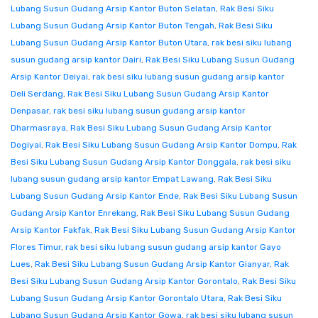
Lubang Susun Gudang Arsip Kantor Buton Selatan
,
Rak Besi Siku
Lubang Susun Gudang Arsip Kantor Buton Tengah
,
Rak Besi Siku
Lubang Susun Gudang Arsip Kantor Buton Utara
,
rak besi siku lubang
susun gudang arsip kantor Dairi
,
Rak Besi Siku Lubang Susun Gudang
Arsip Kantor Deiyai
,
rak besi siku lubang susun gudang arsip kantor
Deli Serdang
,
Rak Besi Siku Lubang Susun Gudang Arsip Kantor
Denpasar
,
rak besi siku lubang susun gudang arsip kantor
Dharmasraya
,
Rak Besi Siku Lubang Susun Gudang Arsip Kantor
Dogiyai
,
Rak Besi Siku Lubang Susun Gudang Arsip Kantor Dompu
,
Rak
Besi Siku Lubang Susun Gudang Arsip Kantor Donggala
,
rak besi siku
lubang susun gudang arsip kantor Empat Lawang
,
Rak Besi Siku
Lubang Susun Gudang Arsip Kantor Ende
,
Rak Besi Siku Lubang Susun
Gudang Arsip Kantor Enrekang
,
Rak Besi Siku Lubang Susun Gudang
Arsip Kantor Fakfak
,
Rak Besi Siku Lubang Susun Gudang Arsip Kantor
Flores Timur
,
rak besi siku lubang susun gudang arsip kantor Gayo
Lues
,
Rak Besi Siku Lubang Susun Gudang Arsip Kantor Gianyar
,
Rak
Besi Siku Lubang Susun Gudang Arsip Kantor Gorontalo
,
Rak Besi Siku
Lubang Susun Gudang Arsip Kantor Gorontalo Utara
,
Rak Besi Siku
Lubang Susun Gudang Arsip Kantor Gowa
,
rak besi siku lubang susun