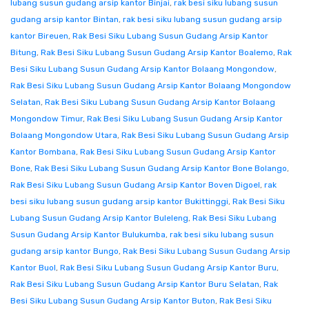
lubang susun gudang arsip kantor Binjai
,
rak besi siku lubang susun
gudang arsip kantor Bintan
,
rak besi siku lubang susun gudang arsip
kantor Bireuen
,
Rak Besi Siku Lubang Susun Gudang Arsip Kantor
Bitung
,
Rak Besi Siku Lubang Susun Gudang Arsip Kantor Boalemo
,
Rak
Besi Siku Lubang Susun Gudang Arsip Kantor Bolaang Mongondow
,
Rak Besi Siku Lubang Susun Gudang Arsip Kantor Bolaang Mongondow
Selatan
,
Rak Besi Siku Lubang Susun Gudang Arsip Kantor Bolaang
Mongondow Timur
,
Rak Besi Siku Lubang Susun Gudang Arsip Kantor
Bolaang Mongondow Utara
,
Rak Besi Siku Lubang Susun Gudang Arsip
Kantor Bombana
,
Rak Besi Siku Lubang Susun Gudang Arsip Kantor
Bone
,
Rak Besi Siku Lubang Susun Gudang Arsip Kantor Bone Bolango
,
Rak Besi Siku Lubang Susun Gudang Arsip Kantor Boven Digoel
,
rak
besi siku lubang susun gudang arsip kantor Bukittinggi
,
Rak Besi Siku
Lubang Susun Gudang Arsip Kantor Buleleng
,
Rak Besi Siku Lubang
Susun Gudang Arsip Kantor Bulukumba
,
rak besi siku lubang susun
gudang arsip kantor Bungo
,
Rak Besi Siku Lubang Susun Gudang Arsip
Kantor Buol
,
Rak Besi Siku Lubang Susun Gudang Arsip Kantor Buru
,
Rak Besi Siku Lubang Susun Gudang Arsip Kantor Buru Selatan
,
Rak
Besi Siku Lubang Susun Gudang Arsip Kantor Buton
,
Rak Besi Siku