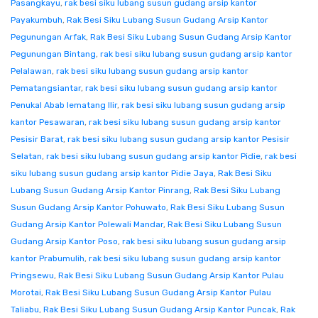
Pasangkayu
,
rak besi siku lubang susun gudang arsip kantor
Payakumbuh
,
Rak Besi Siku Lubang Susun Gudang Arsip Kantor
Pegunungan Arfak
,
Rak Besi Siku Lubang Susun Gudang Arsip Kantor
Pegunungan Bintang
,
rak besi siku lubang susun gudang arsip kantor
Pelalawan
,
rak besi siku lubang susun gudang arsip kantor
Pematangsiantar
,
rak besi siku lubang susun gudang arsip kantor
Penukal Abab lematang Ilir
,
rak besi siku lubang susun gudang arsip
kantor Pesawaran
,
rak besi siku lubang susun gudang arsip kantor
Pesisir Barat
,
rak besi siku lubang susun gudang arsip kantor Pesisir
Selatan
,
rak besi siku lubang susun gudang arsip kantor Pidie
,
rak besi
siku lubang susun gudang arsip kantor Pidie Jaya
,
Rak Besi Siku
Lubang Susun Gudang Arsip Kantor Pinrang
,
Rak Besi Siku Lubang
Susun Gudang Arsip Kantor Pohuwato
,
Rak Besi Siku Lubang Susun
Gudang Arsip Kantor Polewali Mandar
,
Rak Besi Siku Lubang Susun
Gudang Arsip Kantor Poso
,
rak besi siku lubang susun gudang arsip
kantor Prabumulih
,
rak besi siku lubang susun gudang arsip kantor
Pringsewu
,
Rak Besi Siku Lubang Susun Gudang Arsip Kantor Pulau
Morotai
,
Rak Besi Siku Lubang Susun Gudang Arsip Kantor Pulau
Taliabu
,
Rak Besi Siku Lubang Susun Gudang Arsip Kantor Puncak
,
Rak