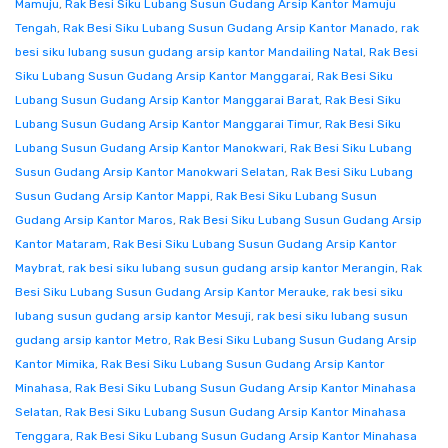
Mamuju
,
Rak Besi Siku Lubang Susun Gudang Arsip Kantor Mamuju
Tengah
,
Rak Besi Siku Lubang Susun Gudang Arsip Kantor Manado
,
rak
besi siku lubang susun gudang arsip kantor Mandailing Natal
,
Rak Besi
Siku Lubang Susun Gudang Arsip Kantor Manggarai
,
Rak Besi Siku
Lubang Susun Gudang Arsip Kantor Manggarai Barat
,
Rak Besi Siku
Lubang Susun Gudang Arsip Kantor Manggarai Timur
,
Rak Besi Siku
Lubang Susun Gudang Arsip Kantor Manokwari
,
Rak Besi Siku Lubang
Susun Gudang Arsip Kantor Manokwari Selatan
,
Rak Besi Siku Lubang
Susun Gudang Arsip Kantor Mappi
,
Rak Besi Siku Lubang Susun
Gudang Arsip Kantor Maros
,
Rak Besi Siku Lubang Susun Gudang Arsip
Kantor Mataram
,
Rak Besi Siku Lubang Susun Gudang Arsip Kantor
Maybrat
,
rak besi siku lubang susun gudang arsip kantor Merangin
,
Rak
Besi Siku Lubang Susun Gudang Arsip Kantor Merauke
,
rak besi siku
lubang susun gudang arsip kantor Mesuji
,
rak besi siku lubang susun
gudang arsip kantor Metro
,
Rak Besi Siku Lubang Susun Gudang Arsip
Kantor Mimika
,
Rak Besi Siku Lubang Susun Gudang Arsip Kantor
Minahasa
,
Rak Besi Siku Lubang Susun Gudang Arsip Kantor Minahasa
Selatan
,
Rak Besi Siku Lubang Susun Gudang Arsip Kantor Minahasa
Tenggara
,
Rak Besi Siku Lubang Susun Gudang Arsip Kantor Minahasa