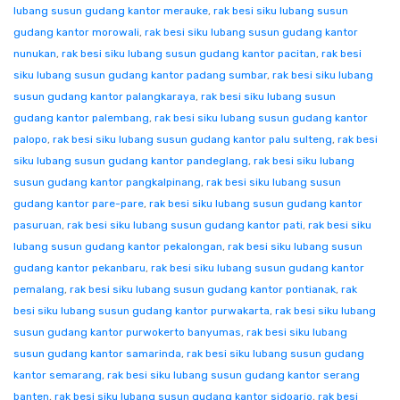
lubang susun gudang kantor merauke
,
rak besi siku lubang susun
gudang kantor morowali
,
rak besi siku lubang susun gudang kantor
nunukan
,
rak besi siku lubang susun gudang kantor pacitan
,
rak besi
siku lubang susun gudang kantor padang sumbar
,
rak besi siku lubang
susun gudang kantor palangkaraya
,
rak besi siku lubang susun
gudang kantor palembang
,
rak besi siku lubang susun gudang kantor
palopo
,
rak besi siku lubang susun gudang kantor palu sulteng
,
rak besi
siku lubang susun gudang kantor pandeglang
,
rak besi siku lubang
susun gudang kantor pangkalpinang
,
rak besi siku lubang susun
gudang kantor pare-pare
,
rak besi siku lubang susun gudang kantor
pasuruan
,
rak besi siku lubang susun gudang kantor pati
,
rak besi siku
lubang susun gudang kantor pekalongan
,
rak besi siku lubang susun
gudang kantor pekanbaru
,
rak besi siku lubang susun gudang kantor
pemalang
,
rak besi siku lubang susun gudang kantor pontianak
,
rak
besi siku lubang susun gudang kantor purwakarta
,
rak besi siku lubang
susun gudang kantor purwokerto banyumas
,
rak besi siku lubang
susun gudang kantor samarinda
,
rak besi siku lubang susun gudang
kantor semarang
,
rak besi siku lubang susun gudang kantor serang
banten
,
rak besi siku lubang susun gudang kantor sidoarjo
,
rak besi