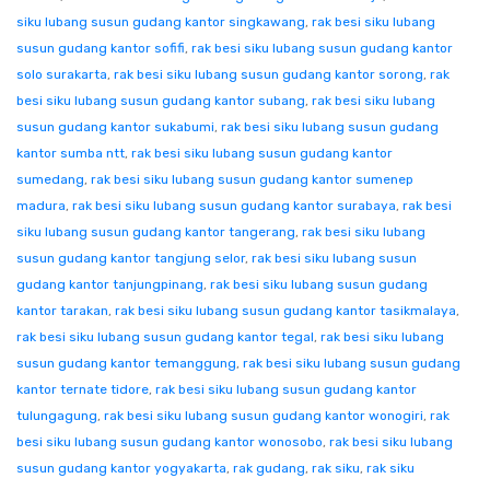
siku lubang susun gudang kantor singkawang
,
rak besi siku lubang
susun gudang kantor sofifi
,
rak besi siku lubang susun gudang kantor
solo surakarta
,
rak besi siku lubang susun gudang kantor sorong
,
rak
besi siku lubang susun gudang kantor subang
,
rak besi siku lubang
susun gudang kantor sukabumi
,
rak besi siku lubang susun gudang
kantor sumba ntt
,
rak besi siku lubang susun gudang kantor
sumedang
,
rak besi siku lubang susun gudang kantor sumenep
madura
,
rak besi siku lubang susun gudang kantor surabaya
,
rak besi
siku lubang susun gudang kantor tangerang
,
rak besi siku lubang
susun gudang kantor tangjung selor
,
rak besi siku lubang susun
gudang kantor tanjungpinang
,
rak besi siku lubang susun gudang
kantor tarakan
,
rak besi siku lubang susun gudang kantor tasikmalaya
,
rak besi siku lubang susun gudang kantor tegal
,
rak besi siku lubang
susun gudang kantor temanggung
,
rak besi siku lubang susun gudang
kantor ternate tidore
,
rak besi siku lubang susun gudang kantor
tulungagung
,
rak besi siku lubang susun gudang kantor wonogiri
,
rak
besi siku lubang susun gudang kantor wonosobo
,
rak besi siku lubang
susun gudang kantor yogyakarta
,
rak gudang
,
rak siku
,
rak siku