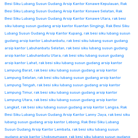
Besi Siku Lubang Susun Gudang Arsip Kantor Konawe Kepulauan
,
Rak
Besi Siku Lubang Susun Gudang Arsip Kantor Konawe Selatan
,
Rak
Besi Siku Lubang Susun Gudang Arsip Kantor Konawe Utara
,
rak besi
siku lubang susun gudang arsip kantor Kuantan Singingi
,
Rak Besi Siku
Lubang Susun Gudang Arsip Kantor Kupang
,
rak besi siku lubang susun
gudang arsip kantor Labuhanbatu
,
rak besi siku lubang susun gudang
arsip kantor Labuhanbatu Selatan
,
rak besi siku lubang susun gudang
arsip kantor Labuhanbatu Utara
,
rak besi siku lubang susun gudang
arsip kantor Lahat
,
rak besi siku lubang susun gudang arsip kantor
Lampung Barat
,
rak besi siku lubang susun gudang arsip kantor
Lampung Selatan
,
rak besi siku lubang susun gudang arsip kantor
Lampung Tengah
,
rak besi siku lubang susun gudang arsip kantor
Lampung Timur
,
rak besi siku lubang susun gudang arsip kantor
Lampung Utara
,
rak besi siku lubang susun gudang arsip kantor
Langkat
,
rak besi siku lubang susun gudang arsip kantor Langsa
,
Rak
Besi Siku Lubang Susun Gudang Arsip Kantor Lanny Jaya
,
rak besi siku
lubang susun gudang arsip kantor Lebong
,
Rak Besi Siku Lubang
Susun Gudang Arsip Kantor Lembata
,
rak besi siku lubang susun
gudang arsip kantor Lhokseumawe
,
rak besi siku lubang susun gudang