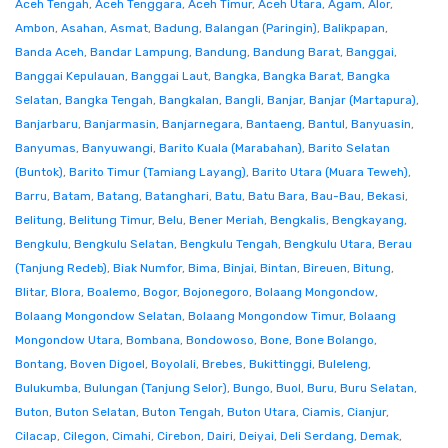
Aceh Tengah
,
Aceh Tenggara
,
Aceh Timur
,
Aceh Utara
,
Agam
,
Alor
,
Ambon
,
Asahan
,
Asmat
,
Badung
,
Balangan (Paringin)
,
Balikpapan
,
Banda Aceh
,
Bandar Lampung
,
Bandung
,
Bandung Barat
,
Banggai
,
Banggai Kepulauan
,
Banggai Laut
,
Bangka
,
Bangka Barat
,
Bangka
Selatan
,
Bangka Tengah
,
Bangkalan
,
Bangli
,
Banjar
,
Banjar (Martapura)
,
Banjarbaru
,
Banjarmasin
,
Banjarnegara
,
Bantaeng
,
Bantul
,
Banyuasin
,
Banyumas
,
Banyuwangi
,
Barito Kuala (Marabahan)
,
Barito Selatan
(Buntok)
,
Barito Timur (Tamiang Layang)
,
Barito Utara (Muara Teweh)
,
Barru
,
Batam
,
Batang
,
Batanghari
,
Batu
,
Batu Bara
,
Bau-Bau
,
Bekasi
,
Belitung
,
Belitung Timur
,
Belu
,
Bener Meriah
,
Bengkalis
,
Bengkayang
,
Bengkulu
,
Bengkulu Selatan
,
Bengkulu Tengah
,
Bengkulu Utara
,
Berau
(Tanjung Redeb)
,
Biak Numfor
,
Bima
,
Binjai
,
Bintan
,
Bireuen
,
Bitung
,
Blitar
,
Blora
,
Boalemo
,
Bogor
,
Bojonegoro
,
Bolaang Mongondow
,
Bolaang Mongondow Selatan
,
Bolaang Mongondow Timur
,
Bolaang
Mongondow Utara
,
Bombana
,
Bondowoso
,
Bone
,
Bone Bolango
,
Bontang
,
Boven Digoel
,
Boyolali
,
Brebes
,
Bukittinggi
,
Buleleng
,
Bulukumba
,
Bulungan (Tanjung Selor)
,
Bungo
,
Buol
,
Buru
,
Buru Selatan
,
Buton
,
Buton Selatan
,
Buton Tengah
,
Buton Utara
,
Ciamis
,
Cianjur
,
Cilacap
,
Cilegon
,
Cimahi
,
Cirebon
,
Dairi
,
Deiyai
,
Deli Serdang
,
Demak
,