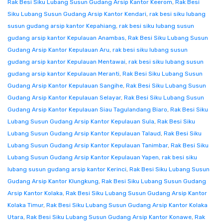
Rak Besi Siku Lubang Susun Gudang Arsip Kantor Keerom
,
Rak Besi
Siku Lubang Susun Gudang Arsip Kantor Kendari
,
rak besi siku lubang
susun gudang arsip kantor Kepahiang
,
rak besi siku lubang susun
gudang arsip kantor Kepulauan Anambas
,
Rak Besi Siku Lubang Susun
Gudang Arsip Kantor Kepulauan Aru
,
rak besi siku lubang susun
gudang arsip kantor Kepulauan Mentawai
,
rak besi siku lubang susun
gudang arsip kantor Kepulauan Meranti
,
Rak Besi Siku Lubang Susun
Gudang Arsip Kantor Kepulauan Sangihe
,
Rak Besi Siku Lubang Susun
Gudang Arsip Kantor Kepulauan Selayar
,
Rak Besi Siku Lubang Susun
Gudang Arsip Kantor Kepulauan Siau Tagulandang Biaro
,
Rak Besi Siku
Lubang Susun Gudang Arsip Kantor Kepulauan Sula
,
Rak Besi Siku
Lubang Susun Gudang Arsip Kantor Kepulauan Talaud
,
Rak Besi Siku
Lubang Susun Gudang Arsip Kantor Kepulauan Tanimbar
,
Rak Besi Siku
Lubang Susun Gudang Arsip Kantor Kepulauan Yapen
,
rak besi siku
lubang susun gudang arsip kantor Kerinci
,
Rak Besi Siku Lubang Susun
Gudang Arsip Kantor Klungkung
,
Rak Besi Siku Lubang Susun Gudang
Arsip Kantor Kolaka
,
Rak Besi Siku Lubang Susun Gudang Arsip Kantor
Kolaka Timur
,
Rak Besi Siku Lubang Susun Gudang Arsip Kantor Kolaka
Utara
,
Rak Besi Siku Lubang Susun Gudang Arsip Kantor Konawe
,
Rak