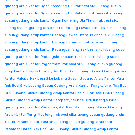
gudang arsip kantor Ogan Komering Ulu
,
rak besi siku lubang susun
gudang arsip kantor Ogan Komering Ulu Selatan
,
rak besi siku lubang
susun gudang arsip kantor Ogan Komering Ulu Timur
,
rak besi siku
lubang susun gudang arsip kantor Padang Lawas
,
rak besi siku lubang
susun gudang arsip kantor Padang Lawas Utara
,
rak besi siku lubang
susun gudang arsip kantor Padang Pariaman
,
rak besi siku lubang
susun gudang arsip kantor Padangpanjang
,
rak besi siku lubang susun
gudang arsip kantor Padangsidempuan
,
rak besi siku lubang susun
gudang arsip kantor Pagar Alam
,
rak besi siku lubang susun gudang
arsip kantor Pakpak Bharat
,
Rak Besi Siku Lubang Susun Gudang Arsip
Kantor Palopo
,
Rak Besi Siku Lubang Susun Gudang Arsip Kantor Palu
,
Rak Besi Siku Lubang Susun Gudang Arsip Kantor Pangkajene
,
Rak Besi
Siku Lubang Susun Gudang Arsip Kantor Paniai
,
Rak Besi Siku Lubang
Susun Gudang Arsip Kantor Parepare
,
rak besi siku lubang susun
gudang arsip kantor Pariaman
,
Rak Besi Siku Lubang Susun Gudang
Arsip Kantor Parigi Moutong
,
rak besi siku lubang susun gudang arsip
kantor Pasaman
,
rak besi siku lubang susun gudang arsip kantor
Pasaman Barat
,
Rak Besi Siku Lubang Susun Gudang Arsip Kantor