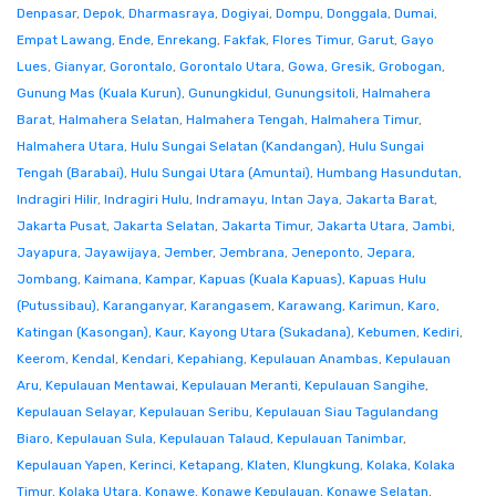
Denpasar
,
Depok
,
Dharmasraya
,
Dogiyai
,
Dompu
,
Donggala
,
Dumai
,
Empat Lawang
,
Ende
,
Enrekang
,
Fakfak
,
Flores Timur
,
Garut
,
Gayo
Lues
,
Gianyar
,
Gorontalo
,
Gorontalo Utara
,
Gowa
,
Gresik
,
Grobogan
,
Gunung Mas (Kuala Kurun)
,
Gunungkidul
,
Gunungsitoli
,
Halmahera
Barat
,
Halmahera Selatan
,
Halmahera Tengah
,
Halmahera Timur
,
Halmahera Utara
,
Hulu Sungai Selatan (Kandangan)
,
Hulu Sungai
Tengah (Barabai)
,
Hulu Sungai Utara (Amuntai)
,
Humbang Hasundutan
,
Indragiri Hilir
,
Indragiri Hulu
,
Indramayu
,
Intan Jaya
,
Jakarta Barat
,
Jakarta Pusat
,
Jakarta Selatan
,
Jakarta Timur
,
Jakarta Utara
,
Jambi
,
Jayapura
,
Jayawijaya
,
Jember
,
Jembrana
,
Jeneponto
,
Jepara
,
Jombang
,
Kaimana
,
Kampar
,
Kapuas (Kuala Kapuas)
,
Kapuas Hulu
(Putussibau)
,
Karanganyar
,
Karangasem
,
Karawang
,
Karimun
,
Karo
,
Katingan (Kasongan)
,
Kaur
,
Kayong Utara (Sukadana)
,
Kebumen
,
Kediri
,
Keerom
,
Kendal
,
Kendari
,
Kepahiang
,
Kepulauan Anambas
,
Kepulauan
Aru
,
Kepulauan Mentawai
,
Kepulauan Meranti
,
Kepulauan Sangihe
,
Kepulauan Selayar
,
Kepulauan Seribu
,
Kepulauan Siau Tagulandang
Biaro
,
Kepulauan Sula
,
Kepulauan Talaud
,
Kepulauan Tanimbar
,
Kepulauan Yapen
,
Kerinci
,
Ketapang
,
Klaten
,
Klungkung
,
Kolaka
,
Kolaka
Timur
,
Kolaka Utara
,
Konawe
,
Konawe Kepulauan
,
Konawe Selatan
,