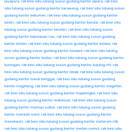
jayapura
,
rak besi siku lubang susun gudang kantor jepara
,
rak besi
siku lubang susun gudang kantor karawang
,
rak besi siku lubang susun
gudang kantor kebumen
,
rak besi siku lubang susun gudang kantor
kediri
,
rak besi siku lubang susun gudang kantor kendal
,
rak besi siku
lubang susun gudang kantor kendari
,
rak besi siku lubang susun
gudang kantor kepulauan riau
,
rak besi siku lubang susun gudang
kantor klaten
,
rak besi siku lubang susun gudang kantor kolaka
,
rak
besi siku lubang susun gudang kantor konawe
,
rak besi siku lubang
susun gudang kantor kudus
,
rak besi siku lubang susun gudang kantor
kuningan
,
rak besi siku lubang susun gudang kantor kupang ntt
,
rak
besi siku lubang susun gudang kantor lebak
,
rak besi siku lubang susun
gudang kantor luwuk banggai
,
rak besi siku lubang susun gudang
kantor magelang
,
rak besi siku lubang susun gudang kantor magetan
,
rak besi siku lubang susun gudang kantor majalengka
,
rak besi siku
lubang susun gudang kantor makassar
,
rak besi siku lubang susun
gudang kantor mamuju sulbar
,
rak besi siku lubang susun gudang
kantor manado sulut
,
rak besi siku lubang susun gudang kantor
manokwari
,
rak besi siku lubang susun gudang kantor mataram ntb
,
rak besi siku lubang susun gudang kantor medan sumut
,
rak besi siku