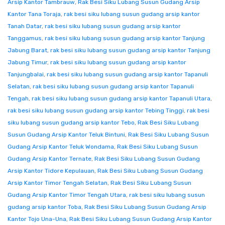
Arsip Kantor Tambrauw
,
Rak Besi Siku Lubang Susun Gudang Arsip
Kantor Tana Toraja
,
rak besi siku lubang susun gudang arsip kantor
Tanah Datar
,
rak besi siku lubang susun gudang arsip kantor
Tanggamus
,
rak besi siku lubang susun gudang arsip kantor Tanjung
Jabung Barat
,
rak besi siku lubang susun gudang arsip kantor Tanjung
Jabung Timur
,
rak besi siku lubang susun gudang arsip kantor
Tanjungbalai
,
rak besi siku lubang susun gudang arsip kantor Tapanuli
Selatan
,
rak besi siku lubang susun gudang arsip kantor Tapanuli
Tengah
,
rak besi siku lubang susun gudang arsip kantor Tapanuli Utara
,
rak besi siku lubang susun gudang arsip kantor Tebing Tinggi
,
rak besi
siku lubang susun gudang arsip kantor Tebo
,
Rak Besi Siku Lubang
Susun Gudang Arsip Kantor Teluk Bintuni
,
Rak Besi Siku Lubang Susun
Gudang Arsip Kantor Teluk Wondama
,
Rak Besi Siku Lubang Susun
Gudang Arsip Kantor Ternate
,
Rak Besi Siku Lubang Susun Gudang
Arsip Kantor Tidore Kepulauan
,
Rak Besi Siku Lubang Susun Gudang
Arsip Kantor Timor Tengah Selatan
,
Rak Besi Siku Lubang Susun
Gudang Arsip Kantor Timor Tengah Utara
,
rak besi siku lubang susun
gudang arsip kantor Toba
,
Rak Besi Siku Lubang Susun Gudang Arsip
Kantor Tojo Una-Una
,
Rak Besi Siku Lubang Susun Gudang Arsip Kantor