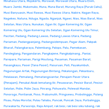
Minahasa Utara
,
Mojokerto
,
Morowali
,
Morowali Utara
,
Muara Enim
,
Muaro Jambi
,
Mukomuko
,
Muna
,
Muna Barat
,
Murung Raya (Puruk Cahu)
,
Musi Banyuasin
,
Musi Rawas
,
Musi Rawas Utara
,
Nabire
,
Nagan Raya
,
Nagekeo
,
Natuna
,
Nduga
,
Ngada
,
Nganjuk
,
Ngawi
,
Nias
,
Nias Barat
,
Nias
Selatan
,
Nias Utara
,
Nunukan
,
Ogan Ilir
,
Ogan Komering Ilir
,
Ogan
Komering Ulu
,
Ogan Komering Ulu Selatan
,
Ogan Komering Ulu Timur
,
Pacitan
,
Padang
,
Padang Lawas
,
Padang Lawas Utara
,
Padang
Pariaman
,
Padangpanjang
,
Padangsidempuan
,
Pagar Alam
,
Pakpak
Bharat
,
Palangkaraya
,
Palembang
,
Palopo
,
Palu
,
Pamekasan
,
Pandeglang
,
Pangandaran
,
Pangkajene
,
Pangkalpinang.
,
Paniai
,
Parepare
,
Pariaman
,
Parigi Moutong
,
Pasaman
,
Pasaman Barat
,
Pasangkayu
,
Paser (Tana Paser)
,
Pasuruan
,
Pati
,
Payakumbuh
,
Pegunungan Arfak
,
Pegunungan Bintang
,
Pekalongan
,
Pekanbaru
,
Pelalawan
,
Pemalang
,
Pematangsiantar
,
Penajam Paser Utara
(Penajam)
,
Penukal Abab lematang Ilir
,
Pesawaran
,
Pesisir Barat
,
Pesisir
Selatan
,
Pidie
,
Pidie Jaya
,
Pinrang
,
Pohuwato
,
Polewali Mandar
,
Ponorogo
,
Pontianak
,
Poso
,
Prabumulih
,
Pringsewu
,
Probolinggo
,
Pulang
Pisau
,
Pulau Morotai
,
Pulau Taliabu
,
Puncak
,
Puncak Jaya
,
Purbalingga
,
Purwakarta
,
Purworejo
,
Raja Ampat
,
rak besi
,
rak besi siku lubang
,
rak