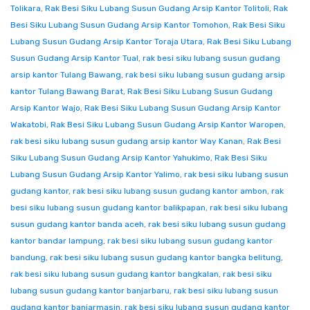
Tolikara
,
Rak Besi Siku Lubang Susun Gudang Arsip Kantor Tolitoli
,
Rak
Besi Siku Lubang Susun Gudang Arsip Kantor Tomohon
,
Rak Besi Siku
Lubang Susun Gudang Arsip Kantor Toraja Utara
,
Rak Besi Siku Lubang
Susun Gudang Arsip Kantor Tual
,
rak besi siku lubang susun gudang
arsip kantor Tulang Bawang
,
rak besi siku lubang susun gudang arsip
kantor Tulang Bawang Barat
,
Rak Besi Siku Lubang Susun Gudang
Arsip Kantor Wajo
,
Rak Besi Siku Lubang Susun Gudang Arsip Kantor
Wakatobi
,
Rak Besi Siku Lubang Susun Gudang Arsip Kantor Waropen
,
rak besi siku lubang susun gudang arsip kantor Way Kanan
,
Rak Besi
Siku Lubang Susun Gudang Arsip Kantor Yahukimo
,
Rak Besi Siku
Lubang Susun Gudang Arsip Kantor Yalimo
,
rak besi siku lubang susun
gudang kantor
,
rak besi siku lubang susun gudang kantor ambon
,
rak
besi siku lubang susun gudang kantor balikpapan
,
rak besi siku lubang
susun gudang kantor banda aceh
,
rak besi siku lubang susun gudang
kantor bandar lampung
,
rak besi siku lubang susun gudang kantor
bandung
,
rak besi siku lubang susun gudang kantor bangka belitung
,
rak besi siku lubang susun gudang kantor bangkalan
,
rak besi siku
lubang susun gudang kantor banjarbaru
,
rak besi siku lubang susun
gudang kantor banjarmasin
,
rak besi siku lubang susun gudang kantor