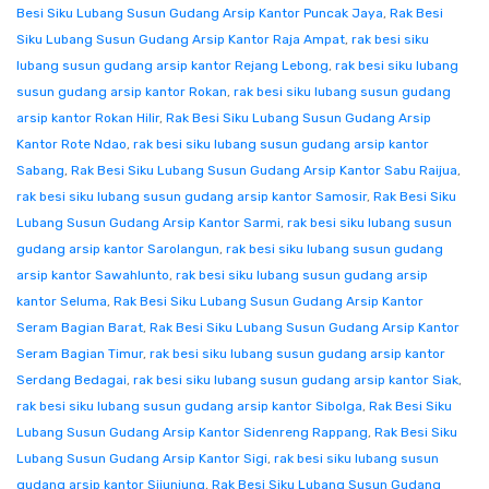
Besi Siku Lubang Susun Gudang Arsip Kantor Puncak Jaya
,
Rak Besi
Siku Lubang Susun Gudang Arsip Kantor Raja Ampat
,
rak besi siku
lubang susun gudang arsip kantor Rejang Lebong
,
rak besi siku lubang
susun gudang arsip kantor Rokan
,
rak besi siku lubang susun gudang
arsip kantor Rokan Hilir
,
Rak Besi Siku Lubang Susun Gudang Arsip
Kantor Rote Ndao
,
rak besi siku lubang susun gudang arsip kantor
Sabang
,
Rak Besi Siku Lubang Susun Gudang Arsip Kantor Sabu Raijua
,
rak besi siku lubang susun gudang arsip kantor Samosir
,
Rak Besi Siku
Lubang Susun Gudang Arsip Kantor Sarmi
,
rak besi siku lubang susun
gudang arsip kantor Sarolangun
,
rak besi siku lubang susun gudang
arsip kantor Sawahlunto
,
rak besi siku lubang susun gudang arsip
kantor Seluma
,
Rak Besi Siku Lubang Susun Gudang Arsip Kantor
Seram Bagian Barat
,
Rak Besi Siku Lubang Susun Gudang Arsip Kantor
Seram Bagian Timur
,
rak besi siku lubang susun gudang arsip kantor
Serdang Bedagai
,
rak besi siku lubang susun gudang arsip kantor Siak
,
rak besi siku lubang susun gudang arsip kantor Sibolga
,
Rak Besi Siku
Lubang Susun Gudang Arsip Kantor Sidenreng Rappang
,
Rak Besi Siku
Lubang Susun Gudang Arsip Kantor Sigi
,
rak besi siku lubang susun
gudang arsip kantor Sijunjung
,
Rak Besi Siku Lubang Susun Gudang