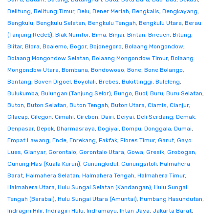
Belitung
,
Belitung Timur
,
Belu
,
Bener Meriah
,
Bengkalis
,
Bengkayang
,
Bengkulu
,
Bengkulu Selatan
,
Bengkulu Tengah
,
Bengkulu Utara
,
Berau
(Tanjung Redeb)
,
Biak Numfor
,
Bima
,
Binjai
,
Bintan
,
Bireuen
,
Bitung
,
Blitar
,
Blora
,
Boalemo
,
Bogor
,
Bojonegoro
,
Bolaang Mongondow
,
Bolaang Mongondow Selatan
,
Bolaang Mongondow Timur
,
Bolaang
Mongondow Utara
,
Bombana
,
Bondowoso
,
Bone
,
Bone Bolango
,
Bontang
,
Boven Digoel
,
Boyolali
,
Brebes
,
Bukittinggi
,
Buleleng
,
Bulukumba
,
Bulungan (Tanjung Selor)
,
Bungo
,
Buol
,
Buru
,
Buru Selatan
,
Buton
,
Buton Selatan
,
Buton Tengah
,
Buton Utara
,
Ciamis
,
Cianjur
,
Cilacap
,
Cilegon
,
Cimahi
,
Cirebon
,
Dairi
,
Deiyai
,
Deli Serdang
,
Demak
,
Denpasar
,
Depok
,
Dharmasraya
,
Dogiyai
,
Dompu
,
Donggala
,
Dumai
,
Empat Lawang
,
Ende
,
Enrekang
,
Fakfak
,
Flores Timur
,
Garut
,
Gayo
Lues
,
Gianyar
,
Gorontalo
,
Gorontalo Utara
,
Gowa
,
Gresik
,
Grobogan
,
Gunung Mas (Kuala Kurun)
,
Gunungkidul
,
Gunungsitoli
,
Halmahera
Barat
,
Halmahera Selatan
,
Halmahera Tengah
,
Halmahera Timur
,
Halmahera Utara
,
Hulu Sungai Selatan (Kandangan)
,
Hulu Sungai
Tengah (Barabai)
,
Hulu Sungai Utara (Amuntai)
,
Humbang Hasundutan
,
Indragiri Hilir
,
Indragiri Hulu
,
Indramayu
,
Intan Jaya
,
Jakarta Barat
,