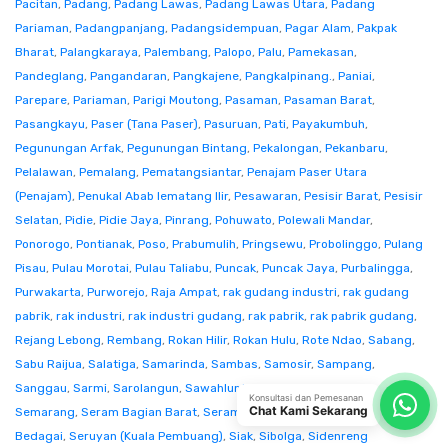
Pacitan
,
Padang
,
Padang Lawas
,
Padang Lawas Utara
,
Padang
Pariaman
,
Padangpanjang
,
Padangsidempuan
,
Pagar Alam
,
Pakpak
Bharat
,
Palangkaraya
,
Palembang
,
Palopo
,
Palu
,
Pamekasan
,
Pandeglang
,
Pangandaran
,
Pangkajene
,
Pangkalpinang.
,
Paniai
,
Parepare
,
Pariaman
,
Parigi Moutong
,
Pasaman
,
Pasaman Barat
,
Pasangkayu
,
Paser (Tana Paser)
,
Pasuruan
,
Pati
,
Payakumbuh
,
Pegunungan Arfak
,
Pegunungan Bintang
,
Pekalongan
,
Pekanbaru
,
Pelalawan
,
Pemalang
,
Pematangsiantar
,
Penajam Paser Utara
(Penajam)
,
Penukal Abab lematang Ilir
,
Pesawaran
,
Pesisir Barat
,
Pesisir
Selatan
,
Pidie
,
Pidie Jaya
,
Pinrang
,
Pohuwato
,
Polewali Mandar
,
Ponorogo
,
Pontianak
,
Poso
,
Prabumulih
,
Pringsewu
,
Probolinggo
,
Pulang
Pisau
,
Pulau Morotai
,
Pulau Taliabu
,
Puncak
,
Puncak Jaya
,
Purbalingga
,
Purwakarta
,
Purworejo
,
Raja Ampat
,
rak gudang industri
,
rak gudang
pabrik
,
rak industri
,
rak industri gudang
,
rak pabrik
,
rak pabrik gudang
,
Rejang Lebong
,
Rembang
,
Rokan Hilir
,
Rokan Hulu
,
Rote Ndao
,
Sabang
,
Sabu Raijua
,
Salatiga
,
Samarinda
,
Sambas
,
Samosir
,
Sampang
,
Sanggau
,
Sarmi
,
Sarolangun
,
Sawahlunto
,
Sekadau
,
Seluma
,
Konsultasi dan Pemesanan
Chat Kami Sekarang
Semarang
,
Seram Bagian Barat
,
Seram Bagian Timur
,
Serang
,
Serdang
Bedagai
,
Seruyan (Kuala Pembuang)
,
Siak
,
Sibolga
,
Sidenreng