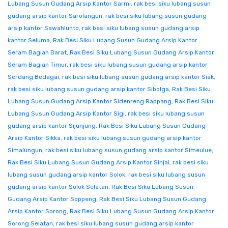
Lubang Susun Gudang Arsip Kantor Sarmi
,
rak besi siku lubang susun
gudang arsip kantor Sarolangun
,
rak besi siku lubang susun gudang
arsip kantor Sawahlunto
,
rak besi siku lubang susun gudang arsip
kantor Seluma
,
Rak Besi Siku Lubang Susun Gudang Arsip Kantor
Seram Bagian Barat
,
Rak Besi Siku Lubang Susun Gudang Arsip Kantor
Seram Bagian Timur
,
rak besi siku lubang susun gudang arsip kantor
Serdang Bedagai
,
rak besi siku lubang susun gudang arsip kantor Siak
,
rak besi siku lubang susun gudang arsip kantor Sibolga
,
Rak Besi Siku
Lubang Susun Gudang Arsip Kantor Sidenreng Rappang
,
Rak Besi Siku
Lubang Susun Gudang Arsip Kantor Sigi
,
rak besi siku lubang susun
gudang arsip kantor Sijunjung
,
Rak Besi Siku Lubang Susun Gudang
Arsip Kantor Sikka
,
rak besi siku lubang susun gudang arsip kantor
Simalungun
,
rak besi siku lubang susun gudang arsip kantor Simeulue
,
Rak Besi Siku Lubang Susun Gudang Arsip Kantor Sinjai
,
rak besi siku
lubang susun gudang arsip kantor Solok
,
rak besi siku lubang susun
gudang arsip kantor Solok Selatan
,
Rak Besi Siku Lubang Susun
Gudang Arsip Kantor Soppeng
,
Rak Besi Siku Lubang Susun Gudang
Arsip Kantor Sorong
,
Rak Besi Siku Lubang Susun Gudang Arsip Kantor
Sorong Selatan
,
rak besi siku lubang susun gudang arsip kantor