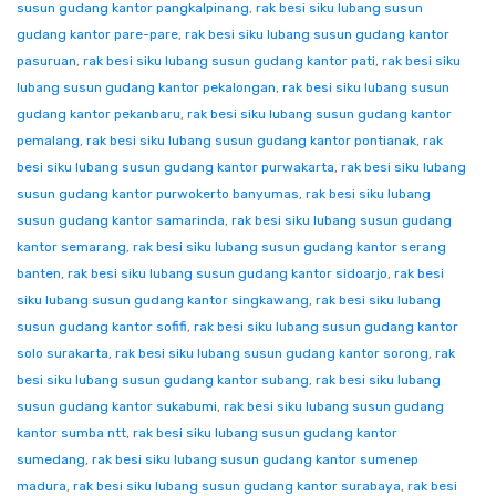
susun gudang kantor pangkalpinang
,
rak besi siku lubang susun
gudang kantor pare-pare
,
rak besi siku lubang susun gudang kantor
pasuruan
,
rak besi siku lubang susun gudang kantor pati
,
rak besi siku
lubang susun gudang kantor pekalongan
,
rak besi siku lubang susun
gudang kantor pekanbaru
,
rak besi siku lubang susun gudang kantor
pemalang
,
rak besi siku lubang susun gudang kantor pontianak
,
rak
besi siku lubang susun gudang kantor purwakarta
,
rak besi siku lubang
susun gudang kantor purwokerto banyumas
,
rak besi siku lubang
susun gudang kantor samarinda
,
rak besi siku lubang susun gudang
kantor semarang
,
rak besi siku lubang susun gudang kantor serang
banten
,
rak besi siku lubang susun gudang kantor sidoarjo
,
rak besi
siku lubang susun gudang kantor singkawang
,
rak besi siku lubang
susun gudang kantor sofifi
,
rak besi siku lubang susun gudang kantor
solo surakarta
,
rak besi siku lubang susun gudang kantor sorong
,
rak
besi siku lubang susun gudang kantor subang
,
rak besi siku lubang
susun gudang kantor sukabumi
,
rak besi siku lubang susun gudang
kantor sumba ntt
,
rak besi siku lubang susun gudang kantor
sumedang
,
rak besi siku lubang susun gudang kantor sumenep
madura
,
rak besi siku lubang susun gudang kantor surabaya
,
rak besi