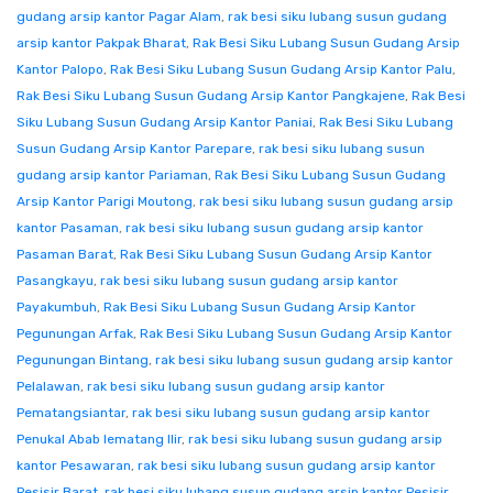
gudang arsip kantor Pagar Alam
,
rak besi siku lubang susun gudang
arsip kantor Pakpak Bharat
,
Rak Besi Siku Lubang Susun Gudang Arsip
Kantor Palopo
,
Rak Besi Siku Lubang Susun Gudang Arsip Kantor Palu
,
Rak Besi Siku Lubang Susun Gudang Arsip Kantor Pangkajene
,
Rak Besi
Siku Lubang Susun Gudang Arsip Kantor Paniai
,
Rak Besi Siku Lubang
Susun Gudang Arsip Kantor Parepare
,
rak besi siku lubang susun
gudang arsip kantor Pariaman
,
Rak Besi Siku Lubang Susun Gudang
Arsip Kantor Parigi Moutong
,
rak besi siku lubang susun gudang arsip
kantor Pasaman
,
rak besi siku lubang susun gudang arsip kantor
Pasaman Barat
,
Rak Besi Siku Lubang Susun Gudang Arsip Kantor
Pasangkayu
,
rak besi siku lubang susun gudang arsip kantor
Payakumbuh
,
Rak Besi Siku Lubang Susun Gudang Arsip Kantor
Pegunungan Arfak
,
Rak Besi Siku Lubang Susun Gudang Arsip Kantor
Pegunungan Bintang
,
rak besi siku lubang susun gudang arsip kantor
Pelalawan
,
rak besi siku lubang susun gudang arsip kantor
Pematangsiantar
,
rak besi siku lubang susun gudang arsip kantor
Penukal Abab lematang Ilir
,
rak besi siku lubang susun gudang arsip
kantor Pesawaran
,
rak besi siku lubang susun gudang arsip kantor
Pesisir Barat
,
rak besi siku lubang susun gudang arsip kantor Pesisir