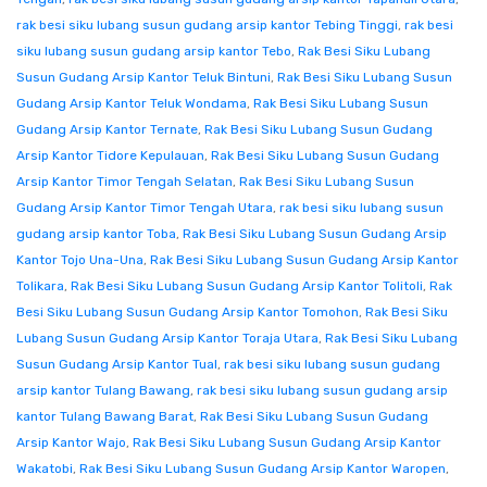
rak besi siku lubang susun gudang arsip kantor Tebing Tinggi
,
rak besi
siku lubang susun gudang arsip kantor Tebo
,
Rak Besi Siku Lubang
Susun Gudang Arsip Kantor Teluk Bintuni
,
Rak Besi Siku Lubang Susun
Gudang Arsip Kantor Teluk Wondama
,
Rak Besi Siku Lubang Susun
Gudang Arsip Kantor Ternate
,
Rak Besi Siku Lubang Susun Gudang
Arsip Kantor Tidore Kepulauan
,
Rak Besi Siku Lubang Susun Gudang
Arsip Kantor Timor Tengah Selatan
,
Rak Besi Siku Lubang Susun
Gudang Arsip Kantor Timor Tengah Utara
,
rak besi siku lubang susun
gudang arsip kantor Toba
,
Rak Besi Siku Lubang Susun Gudang Arsip
Kantor Tojo Una-Una
,
Rak Besi Siku Lubang Susun Gudang Arsip Kantor
Tolikara
,
Rak Besi Siku Lubang Susun Gudang Arsip Kantor Tolitoli
,
Rak
Besi Siku Lubang Susun Gudang Arsip Kantor Tomohon
,
Rak Besi Siku
Lubang Susun Gudang Arsip Kantor Toraja Utara
,
Rak Besi Siku Lubang
Susun Gudang Arsip Kantor Tual
,
rak besi siku lubang susun gudang
arsip kantor Tulang Bawang
,
rak besi siku lubang susun gudang arsip
kantor Tulang Bawang Barat
,
Rak Besi Siku Lubang Susun Gudang
Arsip Kantor Wajo
,
Rak Besi Siku Lubang Susun Gudang Arsip Kantor
Wakatobi
,
Rak Besi Siku Lubang Susun Gudang Arsip Kantor Waropen
,