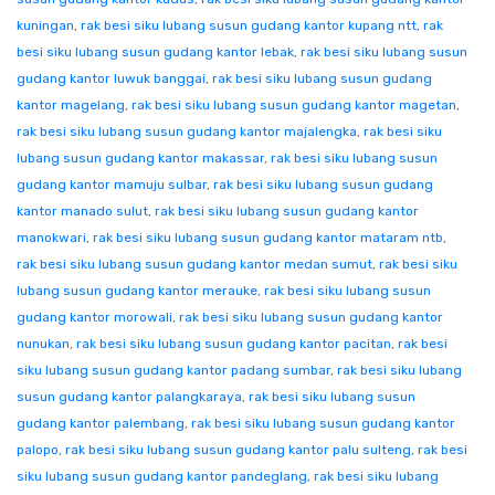
kuningan
,
rak besi siku lubang susun gudang kantor kupang ntt
,
rak
besi siku lubang susun gudang kantor lebak
,
rak besi siku lubang susun
gudang kantor luwuk banggai
,
rak besi siku lubang susun gudang
kantor magelang
,
rak besi siku lubang susun gudang kantor magetan
,
rak besi siku lubang susun gudang kantor majalengka
,
rak besi siku
lubang susun gudang kantor makassar
,
rak besi siku lubang susun
gudang kantor mamuju sulbar
,
rak besi siku lubang susun gudang
kantor manado sulut
,
rak besi siku lubang susun gudang kantor
manokwari
,
rak besi siku lubang susun gudang kantor mataram ntb
,
rak besi siku lubang susun gudang kantor medan sumut
,
rak besi siku
lubang susun gudang kantor merauke
,
rak besi siku lubang susun
gudang kantor morowali
,
rak besi siku lubang susun gudang kantor
nunukan
,
rak besi siku lubang susun gudang kantor pacitan
,
rak besi
siku lubang susun gudang kantor padang sumbar
,
rak besi siku lubang
susun gudang kantor palangkaraya
,
rak besi siku lubang susun
gudang kantor palembang
,
rak besi siku lubang susun gudang kantor
palopo
,
rak besi siku lubang susun gudang kantor palu sulteng
,
rak besi
siku lubang susun gudang kantor pandeglang
,
rak besi siku lubang