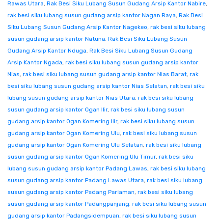
Rawas Utara
,
Rak Besi Siku Lubang Susun Gudang Arsip Kantor Nabire
,
rak besi siku lubang susun gudang arsip kantor Nagan Raya
,
Rak Besi
Siku Lubang Susun Gudang Arsip Kantor Nagekeo
,
rak besi siku lubang
susun gudang arsip kantor Natuna
,
Rak Besi Siku Lubang Susun
Gudang Arsip Kantor Nduga
,
Rak Besi Siku Lubang Susun Gudang
Arsip Kantor Ngada
,
rak besi siku lubang susun gudang arsip kantor
Nias
,
rak besi siku lubang susun gudang arsip kantor Nias Barat
,
rak
besi siku lubang susun gudang arsip kantor Nias Selatan
,
rak besi siku
lubang susun gudang arsip kantor Nias Utara
,
rak besi siku lubang
susun gudang arsip kantor Ogan Ilir
,
rak besi siku lubang susun
gudang arsip kantor Ogan Komering Ilir
,
rak besi siku lubang susun
gudang arsip kantor Ogan Komering Ulu
,
rak besi siku lubang susun
gudang arsip kantor Ogan Komering Ulu Selatan
,
rak besi siku lubang
susun gudang arsip kantor Ogan Komering Ulu Timur
,
rak besi siku
lubang susun gudang arsip kantor Padang Lawas
,
rak besi siku lubang
susun gudang arsip kantor Padang Lawas Utara
,
rak besi siku lubang
susun gudang arsip kantor Padang Pariaman
,
rak besi siku lubang
susun gudang arsip kantor Padangpanjang
,
rak besi siku lubang susun
gudang arsip kantor Padangsidempuan
,
rak besi siku lubang susun