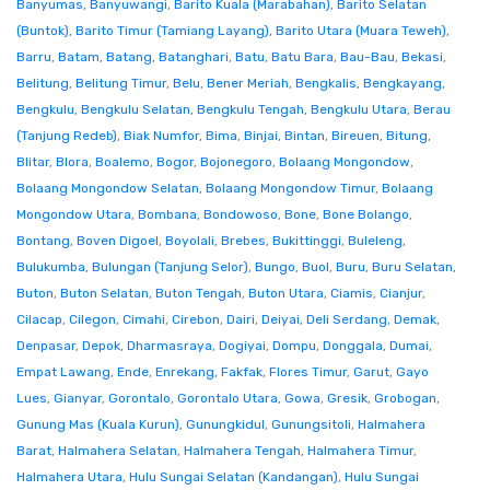
Banyumas
,
Banyuwangi
,
Barito Kuala (Marabahan)
,
Barito Selatan
(Buntok)
,
Barito Timur (Tamiang Layang)
,
Barito Utara (Muara Teweh)
,
Barru
,
Batam
,
Batang
,
Batanghari
,
Batu
,
Batu Bara
,
Bau-Bau
,
Bekasi
,
Belitung
,
Belitung Timur
,
Belu
,
Bener Meriah
,
Bengkalis
,
Bengkayang
,
Bengkulu
,
Bengkulu Selatan
,
Bengkulu Tengah
,
Bengkulu Utara
,
Berau
(Tanjung Redeb)
,
Biak Numfor
,
Bima
,
Binjai
,
Bintan
,
Bireuen
,
Bitung
,
Blitar
,
Blora
,
Boalemo
,
Bogor
,
Bojonegoro
,
Bolaang Mongondow
,
Bolaang Mongondow Selatan
,
Bolaang Mongondow Timur
,
Bolaang
Mongondow Utara
,
Bombana
,
Bondowoso
,
Bone
,
Bone Bolango
,
Bontang
,
Boven Digoel
,
Boyolali
,
Brebes
,
Bukittinggi
,
Buleleng
,
Bulukumba
,
Bulungan (Tanjung Selor)
,
Bungo
,
Buol
,
Buru
,
Buru Selatan
,
Buton
,
Buton Selatan
,
Buton Tengah
,
Buton Utara
,
Ciamis
,
Cianjur
,
Cilacap
,
Cilegon
,
Cimahi
,
Cirebon
,
Dairi
,
Deiyai
,
Deli Serdang
,
Demak
,
Denpasar
,
Depok
,
Dharmasraya
,
Dogiyai
,
Dompu
,
Donggala
,
Dumai
,
Empat Lawang
,
Ende
,
Enrekang
,
Fakfak
,
Flores Timur
,
Garut
,
Gayo
Lues
,
Gianyar
,
Gorontalo
,
Gorontalo Utara
,
Gowa
,
Gresik
,
Grobogan
,
Gunung Mas (Kuala Kurun)
,
Gunungkidul
,
Gunungsitoli
,
Halmahera
Barat
,
Halmahera Selatan
,
Halmahera Tengah
,
Halmahera Timur
,
Halmahera Utara
,
Hulu Sungai Selatan (Kandangan)
,
Hulu Sungai