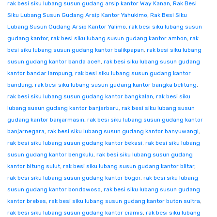
rak besi siku lubang susun gudang arsip kantor Way Kanan
,
Rak Besi
Siku Lubang Susun Gudang Arsip Kantor Yahukimo
,
Rak Besi Siku
Lubang Susun Gudang Arsip Kantor Yalimo
,
rak besi siku lubang susun
gudang kantor
,
rak besi siku lubang susun gudang kantor ambon
,
rak
besi siku lubang susun gudang kantor balikpapan
,
rak besi siku lubang
susun gudang kantor banda aceh
,
rak besi siku lubang susun gudang
kantor bandar lampung
,
rak besi siku lubang susun gudang kantor
bandung
,
rak besi siku lubang susun gudang kantor bangka belitung
,
rak besi siku lubang susun gudang kantor bangkalan
,
rak besi siku
lubang susun gudang kantor banjarbaru
,
rak besi siku lubang susun
gudang kantor banjarmasin
,
rak besi siku lubang susun gudang kantor
banjarnegara
,
rak besi siku lubang susun gudang kantor banyuwangi
,
rak besi siku lubang susun gudang kantor bekasi
,
rak besi siku lubang
susun gudang kantor bengkulu
,
rak besi siku lubang susun gudang
kantor bitung sulut
,
rak besi siku lubang susun gudang kantor blitar
,
rak besi siku lubang susun gudang kantor bogor
,
rak besi siku lubang
susun gudang kantor bondowoso
,
rak besi siku lubang susun gudang
kantor brebes
,
rak besi siku lubang susun gudang kantor buton sultra
,
rak besi siku lubang susun gudang kantor ciamis
,
rak besi siku lubang