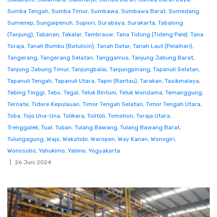
Sumba Tengah
,
Sumba Timur
,
Sumbawa
,
Sumbawa Barat
,
Sumedang
,
Sumenep
,
Sungaipenuh
,
Supiori
,
Surabaya
,
Surakarta
,
Tabalong
(Tanjung)
,
Tabanan
,
Takalar
,
Tambrauw
,
Tana Tidung (Tideng Pale)
,
Tana
Toraja
,
Tanah Bumbu (Batulicin)
,
Tanah Datar
,
Tanah Laut (Pelaihari)
,
Tangerang
,
Tangerang Selatan
,
Tanggamus
,
Tanjung Jabung Barat
,
Tanjung Jabung Timur
,
Tanjungbalai
,
Tanjungpinang
,
Tapanuli Selatan
,
Tapanuli Tengah
,
Tapanuli Utara
,
Tapin (Rantau)
,
Tarakan
,
Tasikmalaya
,
Tebing Tinggi
,
Tebo
,
Tegal
,
Teluk Bintuni
,
Teluk Wondama
,
Temanggung
,
Ternate
,
Tidore Kepulauan
,
Timor Tengah Selatan
,
Timor Tengah Utara
,
Toba
,
Tojo Una-Una
,
Tolikara
,
Tolitoli
,
Tomohon
,
Toraja Utara
,
Trenggalek
,
Tual
,
Tuban
,
Tulang Bawang
,
Tulang Bawang Barat
,
Tulungagung
,
Wajo
,
Wakatobi
,
Waropen
,
Way Kanan
,
Wonogiri
,
Wonosobo
,
Yahukimo
,
Yalimo
,
Yogyakarta
26 Juni 2024