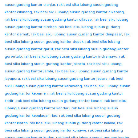
susun gudang kantor cianjur
,
rak besi siku lubang susun gudang
kantor cibinong
,
rak besi siku lubang susun gudang kantor cikarang
,
rak besi siku lubang susun gudang kantor cilacap
,
rak besi siku lubang
susun gudang kantor cirebon
,
rak besi siku lubang susun gudang
kantor demak
,
rak besi siku lubang susun gudang kantor denpasar
,
rak
besi siku lubang susun gudang kantor depok
,
rak besi siku lubang
susun gudang kantor garut
,
rak besi siku lubang susun gudang kantor
gorontalo
,
rak besi siku lubang susun gudang kantor indramayu
,
rak
besi siku lubang susun gudang kantor jakarta
,
rak besi siku lubang
susun gudang kantor jambi
,
rak besi siku lubang susun gudang kantor
jayapura
,
rak besi siku lubang susun gudang kantor jepara
,
rak besi
siku lubang susun gudang kantor karawang
,
rak besi siku lubang susun
gudang kantor kebumen
,
rak besi siku lubang susun gudang kantor
kediri
,
rak besi siku lubang susun gudang kantor kendal
,
rak besi siku
lubang susun gudang kantor kendari
,
rak besi siku lubang susun
gudang kantor kepulauan riau
,
rak besi siku lubang susun gudang
kantor klaten
,
rak besi siku lubang susun gudang kantor kolaka
,
rak
besi siku lubang susun gudang kantor konawe
,
rak besi siku lubang
susun gudang kantor kudus
,
rak besi siku lubang susun gudang kantor