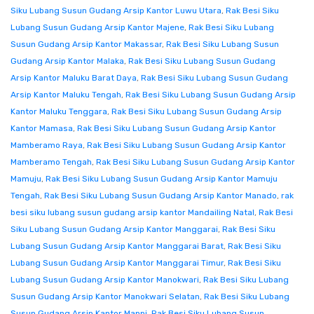
Siku Lubang Susun Gudang Arsip Kantor Luwu Utara
,
Rak Besi Siku
Lubang Susun Gudang Arsip Kantor Majene
,
Rak Besi Siku Lubang
Susun Gudang Arsip Kantor Makassar
,
Rak Besi Siku Lubang Susun
Gudang Arsip Kantor Malaka
,
Rak Besi Siku Lubang Susun Gudang
Arsip Kantor Maluku Barat Daya
,
Rak Besi Siku Lubang Susun Gudang
Arsip Kantor Maluku Tengah
,
Rak Besi Siku Lubang Susun Gudang Arsip
Kantor Maluku Tenggara
,
Rak Besi Siku Lubang Susun Gudang Arsip
Kantor Mamasa
,
Rak Besi Siku Lubang Susun Gudang Arsip Kantor
Mamberamo Raya
,
Rak Besi Siku Lubang Susun Gudang Arsip Kantor
Mamberamo Tengah
,
Rak Besi Siku Lubang Susun Gudang Arsip Kantor
Mamuju
,
Rak Besi Siku Lubang Susun Gudang Arsip Kantor Mamuju
Tengah
,
Rak Besi Siku Lubang Susun Gudang Arsip Kantor Manado
,
rak
besi siku lubang susun gudang arsip kantor Mandailing Natal
,
Rak Besi
Siku Lubang Susun Gudang Arsip Kantor Manggarai
,
Rak Besi Siku
Lubang Susun Gudang Arsip Kantor Manggarai Barat
,
Rak Besi Siku
Lubang Susun Gudang Arsip Kantor Manggarai Timur
,
Rak Besi Siku
Lubang Susun Gudang Arsip Kantor Manokwari
,
Rak Besi Siku Lubang
Susun Gudang Arsip Kantor Manokwari Selatan
,
Rak Besi Siku Lubang
Susun Gudang Arsip Kantor Mappi
,
Rak Besi Siku Lubang Susun