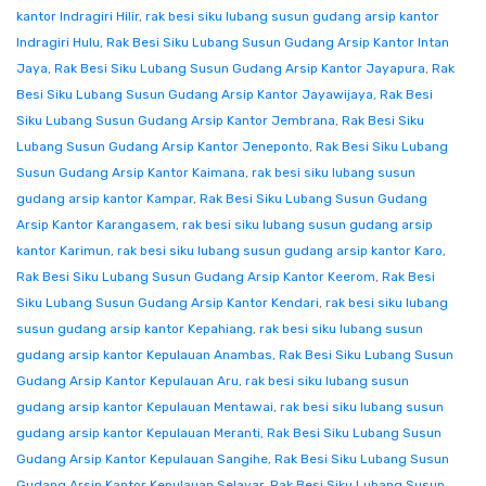
kantor Indragiri Hilir
,
rak besi siku lubang susun gudang arsip kantor
Indragiri Hulu
,
Rak Besi Siku Lubang Susun Gudang Arsip Kantor Intan
Jaya
,
Rak Besi Siku Lubang Susun Gudang Arsip Kantor Jayapura
,
Rak
Besi Siku Lubang Susun Gudang Arsip Kantor Jayawijaya
,
Rak Besi
Siku Lubang Susun Gudang Arsip Kantor Jembrana
,
Rak Besi Siku
Lubang Susun Gudang Arsip Kantor Jeneponto
,
Rak Besi Siku Lubang
Susun Gudang Arsip Kantor Kaimana
,
rak besi siku lubang susun
gudang arsip kantor Kampar
,
Rak Besi Siku Lubang Susun Gudang
Arsip Kantor Karangasem
,
rak besi siku lubang susun gudang arsip
kantor Karimun
,
rak besi siku lubang susun gudang arsip kantor Karo
,
Rak Besi Siku Lubang Susun Gudang Arsip Kantor Keerom
,
Rak Besi
Siku Lubang Susun Gudang Arsip Kantor Kendari
,
rak besi siku lubang
susun gudang arsip kantor Kepahiang
,
rak besi siku lubang susun
gudang arsip kantor Kepulauan Anambas
,
Rak Besi Siku Lubang Susun
Gudang Arsip Kantor Kepulauan Aru
,
rak besi siku lubang susun
gudang arsip kantor Kepulauan Mentawai
,
rak besi siku lubang susun
gudang arsip kantor Kepulauan Meranti
,
Rak Besi Siku Lubang Susun
Gudang Arsip Kantor Kepulauan Sangihe
,
Rak Besi Siku Lubang Susun
Gudang Arsip Kantor Kepulauan Selayar
,
Rak Besi Siku Lubang Susun