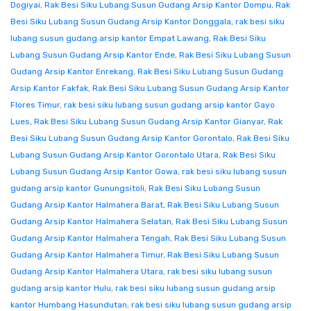
Dogiyai
,
Rak Besi Siku Lubang Susun Gudang Arsip Kantor Dompu
,
Rak
Besi Siku Lubang Susun Gudang Arsip Kantor Donggala
,
rak besi siku
lubang susun gudang arsip kantor Empat Lawang
,
Rak Besi Siku
Lubang Susun Gudang Arsip Kantor Ende
,
Rak Besi Siku Lubang Susun
Gudang Arsip Kantor Enrekang
,
Rak Besi Siku Lubang Susun Gudang
Arsip Kantor Fakfak
,
Rak Besi Siku Lubang Susun Gudang Arsip Kantor
Flores Timur
,
rak besi siku lubang susun gudang arsip kantor Gayo
Lues
,
Rak Besi Siku Lubang Susun Gudang Arsip Kantor Gianyar
,
Rak
Besi Siku Lubang Susun Gudang Arsip Kantor Gorontalo
,
Rak Besi Siku
Lubang Susun Gudang Arsip Kantor Gorontalo Utara
,
Rak Besi Siku
Lubang Susun Gudang Arsip Kantor Gowa
,
rak besi siku lubang susun
gudang arsip kantor Gunungsitoli
,
Rak Besi Siku Lubang Susun
Gudang Arsip Kantor Halmahera Barat
,
Rak Besi Siku Lubang Susun
Gudang Arsip Kantor Halmahera Selatan
,
Rak Besi Siku Lubang Susun
Gudang Arsip Kantor Halmahera Tengah
,
Rak Besi Siku Lubang Susun
Gudang Arsip Kantor Halmahera Timur
,
Rak Besi Siku Lubang Susun
Gudang Arsip Kantor Halmahera Utara
,
rak besi siku lubang susun
gudang arsip kantor Hulu
,
rak besi siku lubang susun gudang arsip
kantor Humbang Hasundutan
,
rak besi siku lubang susun gudang arsip