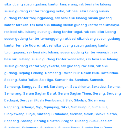
siku lubang susun gudang kantor tangerang
,
rak besi siku lubang
susun gudang kantor tangjung selor
,
rak besi siku lubang susun
gudang kantor tanjungpinang
,
rak besi siku lubang susun gudang
kantor tarakan
,
rak besi siku lubang susun gudang kantor tasikmalaya
,
rak besi siku lubang susun gudang kantor tegal
,
rak besi siku lubang
susun gudang kantor temanggung
,
rak besi siku lubang susun gudang
kantor ternate tidore
,
rak besi siku lubang susun gudang kantor
tulungagung
,
rak besi siku lubang susun gudang kantor wonogiri
,
rak
besi siku lubang susun gudang kantor wonosobo
,
rak besi siku lubang
susun gudang kantor yogyakarta
,
rak gudang
,
rak siku
,
rak siku
gudang
,
Rejang Lebong
,
Rembang
,
Rokan Hilir
,
Rokan Hulu
,
Rote Ndao
,
Sabang
,
Sabu Raijua
,
Salatiga
,
Samarinda
,
Sambas
,
Samosir
,
Sampang
,
Sanggau
,
Sarmi
,
Sarolangun
,
Sawahlunto
,
Sekadau
,
Seluma
,
Semarang
,
Seram Bagian Barat
,
Seram Bagian Timur
,
Serang
,
Serdang
Bedagai
,
Seruyan (Kuala Pembuang)
,
Siak
,
Sibolga
,
Sidenreng
Rappang
,
Sidoarjo
,
Sigi
,
Sijunjung
,
Sikka
,
Simalungun
,
Simeulue
,
Singkawang
,
Sinjai
,
Sintang
,
Situbondo
,
Sleman
,
Solok
,
Solok Selatan
,
Soppeng
,
Sorong
,
Sorong Selatan
,
Sragen
,
Subang
,
Subulussalam
,
Sukabumi
,
Sukamara
,
Sukoharjo
,
Sumba Barat
,
Sumba Barat Daya
,