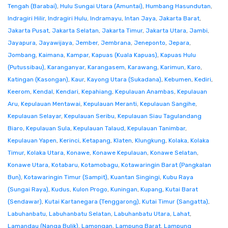
Tengah (Barabai)
,
Hulu Sungai Utara (Amuntai)
,
Humbang Hasundutan
,
Indragiri Hilir
,
Indragiri Hulu
,
Indramayu
,
Intan Jaya
,
Jakarta Barat
,
Jakarta Pusat
,
Jakarta Selatan
,
Jakarta Timur
,
Jakarta Utara
,
Jambi
,
Jayapura
,
Jayawijaya
,
Jember
,
Jembrana
,
Jeneponto
,
Jepara
,
Jombang
,
Kaimana
,
Kampar
,
Kapuas (Kuala Kapuas)
,
Kapuas Hulu
(Putussibau)
,
Karanganyar
,
Karangasem
,
Karawang
,
Karimun
,
Karo
,
Katingan (Kasongan)
,
Kaur
,
Kayong Utara (Sukadana)
,
Kebumen
,
Kediri
,
Keerom
,
Kendal
,
Kendari
,
Kepahiang
,
Kepulauan Anambas
,
Kepulauan
Aru
,
Kepulauan Mentawai
,
Kepulauan Meranti
,
Kepulauan Sangihe
,
Kepulauan Selayar
,
Kepulauan Seribu
,
Kepulauan Siau Tagulandang
Biaro
,
Kepulauan Sula
,
Kepulauan Talaud
,
Kepulauan Tanimbar
,
Kepulauan Yapen
,
Kerinci
,
Ketapang
,
Klaten
,
Klungkung
,
Kolaka
,
Kolaka
Timur
,
Kolaka Utara
,
Konawe
,
Konawe Kepulauan
,
Konawe Selatan
,
Konawe Utara
,
Kotabaru
,
Kotamobagu
,
Kotawaringin Barat (Pangkalan
Bun)
,
Kotawaringin Timur (Sampit)
,
Kuantan Singingi
,
Kubu Raya
(Sungai Raya)
,
Kudus
,
Kulon Progo
,
Kuningan
,
Kupang
,
Kutai Barat
(Sendawar)
,
Kutai Kartanegara (Tenggarong)
,
Kutai Timur (Sangatta)
,
Labuhanbatu
,
Labuhanbatu Selatan
,
Labuhanbatu Utara
,
Lahat
,
Lamandau (Nanga Bulik)
,
Lamongan
,
Lampung Barat
,
Lampung