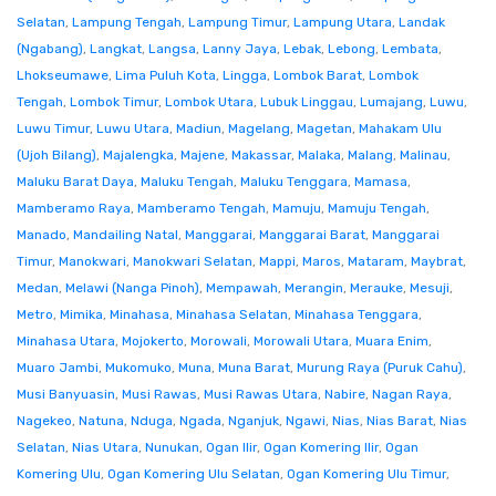
Selatan
,
Lampung Tengah
,
Lampung Timur
,
Lampung Utara
,
Landak
(Ngabang)
,
Langkat
,
Langsa
,
Lanny Jaya
,
Lebak
,
Lebong
,
Lembata
,
Lhokseumawe
,
Lima Puluh Kota
,
Lingga
,
Lombok Barat
,
Lombok
Tengah
,
Lombok Timur
,
Lombok Utara
,
Lubuk Linggau
,
Lumajang
,
Luwu
,
Luwu Timur
,
Luwu Utara
,
Madiun
,
Magelang
,
Magetan
,
Mahakam Ulu
(Ujoh Bilang)
,
Majalengka
,
Majene
,
Makassar
,
Malaka
,
Malang
,
Malinau
,
Maluku Barat Daya
,
Maluku Tengah
,
Maluku Tenggara
,
Mamasa
,
Mamberamo Raya
,
Mamberamo Tengah
,
Mamuju
,
Mamuju Tengah
,
Manado
,
Mandailing Natal
,
Manggarai
,
Manggarai Barat
,
Manggarai
Timur
,
Manokwari
,
Manokwari Selatan
,
Mappi
,
Maros
,
Mataram
,
Maybrat
,
Medan
,
Melawi (Nanga Pinoh)
,
Mempawah
,
Merangin
,
Merauke
,
Mesuji
,
Metro
,
Mimika
,
Minahasa
,
Minahasa Selatan
,
Minahasa Tenggara
,
Minahasa Utara
,
Mojokerto
,
Morowali
,
Morowali Utara
,
Muara Enim
,
Muaro Jambi
,
Mukomuko
,
Muna
,
Muna Barat
,
Murung Raya (Puruk Cahu)
,
Musi Banyuasin
,
Musi Rawas
,
Musi Rawas Utara
,
Nabire
,
Nagan Raya
,
Nagekeo
,
Natuna
,
Nduga
,
Ngada
,
Nganjuk
,
Ngawi
,
Nias
,
Nias Barat
,
Nias
Selatan
,
Nias Utara
,
Nunukan
,
Ogan Ilir
,
Ogan Komering Ilir
,
Ogan
Komering Ulu
,
Ogan Komering Ulu Selatan
,
Ogan Komering Ulu Timur
,