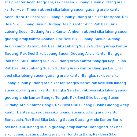
arsip kantor Aceh Tenggara
,
rak besi siku lubang susun gudang arsip
kantor Aceh Timur
,
rak besi siku lubang susun gudang arsip kantor
Aceh Utara
,
rak besi siku lubang susun gudang arsip kantor Agam
,
Rak
Besi Siku Lubang Susun Gudang Arsip Kantor Alor
,
Rak Besi Siku
Lubang Susun Gudang Arsip Kantor Ambon
,
rak besi siku lubang susun
gudang arsip kantor Asahan
,
Rak Besi Siku Lubang Susun Gudang
Arsip Kantor Asmat
,
Rak Besi Siku Lubang Susun Gudang Arsip Kantor
Badung
,
Rak Besi Siku Lubang Susun Gudang Arsip Kantor Banggai
,
Rak Besi Siku Lubang Susun Gudang Arsip Kantor Banggai Kepulauan
,
Rak Besi Siku Lubang Susun Gudang Arsip Kantor Banggai Laut
,
rak
besi siku lubang susun gudang arsip kantor Bangka
,
rak besi siku
lubang susun gudang arsip kantor Bangka Barat
,
rak besi siku lubang
susun gudang arsip kantor Bangka Selatan
,
rak besi siku lubang susun
gudang arsip kantor Bangka Tengah
,
Rak Besi Siku Lubang Susun
Gudang Arsip Kantor Bangli
,
Rak Besi Siku Lubang Susun Gudang Arsip
Kantor Bantaeng
,
rak besi siku lubang susun gudang arsip kantor
Banyuasin
,
Rak Besi Siku Lubang Susun Gudang Arsip Kantor Barru
,
rak besi siku lubang susun gudang arsip kantor Batanghari
,
rak besi
siku lubang susun gudang arsip kantor Batu Bara
,
Rak Besi Siku