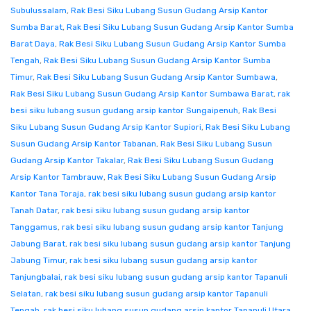
Subulussalam
,
Rak Besi Siku Lubang Susun Gudang Arsip Kantor
Sumba Barat
,
Rak Besi Siku Lubang Susun Gudang Arsip Kantor Sumba
Barat Daya
,
Rak Besi Siku Lubang Susun Gudang Arsip Kantor Sumba
Tengah
,
Rak Besi Siku Lubang Susun Gudang Arsip Kantor Sumba
Timur
,
Rak Besi Siku Lubang Susun Gudang Arsip Kantor Sumbawa
,
Rak Besi Siku Lubang Susun Gudang Arsip Kantor Sumbawa Barat
,
rak
besi siku lubang susun gudang arsip kantor Sungaipenuh
,
Rak Besi
Siku Lubang Susun Gudang Arsip Kantor Supiori
,
Rak Besi Siku Lubang
Susun Gudang Arsip Kantor Tabanan
,
Rak Besi Siku Lubang Susun
Gudang Arsip Kantor Takalar
,
Rak Besi Siku Lubang Susun Gudang
Arsip Kantor Tambrauw
,
Rak Besi Siku Lubang Susun Gudang Arsip
Kantor Tana Toraja
,
rak besi siku lubang susun gudang arsip kantor
Tanah Datar
,
rak besi siku lubang susun gudang arsip kantor
Tanggamus
,
rak besi siku lubang susun gudang arsip kantor Tanjung
Jabung Barat
,
rak besi siku lubang susun gudang arsip kantor Tanjung
Jabung Timur
,
rak besi siku lubang susun gudang arsip kantor
Tanjungbalai
,
rak besi siku lubang susun gudang arsip kantor Tapanuli
Selatan
,
rak besi siku lubang susun gudang arsip kantor Tapanuli
Tengah
,
rak besi siku lubang susun gudang arsip kantor Tapanuli Utara
,