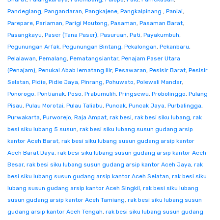
Pandeglang
,
Pangandaran
,
Pangkajene
,
Pangkalpinang.
,
Paniai
,
Parepare
,
Pariaman
,
Parigi Moutong
,
Pasaman
,
Pasaman Barat
,
Pasangkayu
,
Paser (Tana Paser)
,
Pasuruan
,
Pati
,
Payakumbuh
,
Pegunungan Arfak
,
Pegunungan Bintang
,
Pekalongan
,
Pekanbaru
,
Pelalawan
,
Pemalang
,
Pematangsiantar
,
Penajam Paser Utara
(Penajam)
,
Penukal Abab lematang Ilir
,
Pesawaran
,
Pesisir Barat
,
Pesisir
Selatan
,
Pidie
,
Pidie Jaya
,
Pinrang
,
Pohuwato
,
Polewali Mandar
,
Ponorogo
,
Pontianak
,
Poso
,
Prabumulih
,
Pringsewu
,
Probolinggo
,
Pulang
Pisau
,
Pulau Morotai
,
Pulau Taliabu
,
Puncak
,
Puncak Jaya
,
Purbalingga
,
Purwakarta
,
Purworejo
,
Raja Ampat
,
rak besi
,
rak besi siku lubang
,
rak
besi siku lubang 5 susun
,
rak besi siku lubang susun gudang arsip
kantor Aceh Barat
,
rak besi siku lubang susun gudang arsip kantor
Aceh Barat Daya
,
rak besi siku lubang susun gudang arsip kantor Aceh
Besar
,
rak besi siku lubang susun gudang arsip kantor Aceh Jaya
,
rak
besi siku lubang susun gudang arsip kantor Aceh Selatan
,
rak besi siku
lubang susun gudang arsip kantor Aceh Singkil
,
rak besi siku lubang
susun gudang arsip kantor Aceh Tamiang
,
rak besi siku lubang susun
gudang arsip kantor Aceh Tengah
,
rak besi siku lubang susun gudang