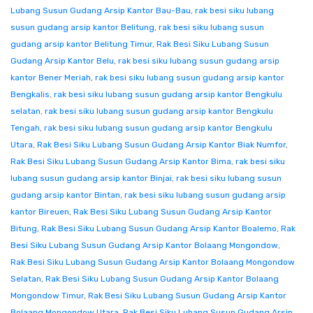
Lubang Susun Gudang Arsip Kantor Bau-Bau
,
rak besi siku lubang
susun gudang arsip kantor Belitung
,
rak besi siku lubang susun
gudang arsip kantor Belitung Timur
,
Rak Besi Siku Lubang Susun
Gudang Arsip Kantor Belu
,
rak besi siku lubang susun gudang arsip
kantor Bener Meriah
,
rak besi siku lubang susun gudang arsip kantor
Bengkalis
,
rak besi siku lubang susun gudang arsip kantor Bengkulu
selatan
,
rak besi siku lubang susun gudang arsip kantor Bengkulu
Tengah
,
rak besi siku lubang susun gudang arsip kantor Bengkulu
Utara
,
Rak Besi Siku Lubang Susun Gudang Arsip Kantor Biak Numfor
,
Rak Besi Siku Lubang Susun Gudang Arsip Kantor Bima
,
rak besi siku
lubang susun gudang arsip kantor Binjai
,
rak besi siku lubang susun
gudang arsip kantor Bintan
,
rak besi siku lubang susun gudang arsip
kantor Bireuen
,
Rak Besi Siku Lubang Susun Gudang Arsip Kantor
Bitung
,
Rak Besi Siku Lubang Susun Gudang Arsip Kantor Boalemo
,
Rak
Besi Siku Lubang Susun Gudang Arsip Kantor Bolaang Mongondow
,
Rak Besi Siku Lubang Susun Gudang Arsip Kantor Bolaang Mongondow
Selatan
,
Rak Besi Siku Lubang Susun Gudang Arsip Kantor Bolaang
Mongondow Timur
,
Rak Besi Siku Lubang Susun Gudang Arsip Kantor
Bolaang Mongondow Utara
,
Rak Besi Siku Lubang Susun Gudang Arsip