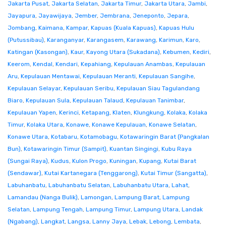
Jakarta Pusat
,
Jakarta Selatan
,
Jakarta Timur
,
Jakarta Utara
,
Jambi
,
Jayapura
,
Jayawijaya
,
Jember
,
Jembrana
,
Jeneponto
,
Jepara
,
Jombang
,
Kaimana
,
Kampar
,
Kapuas (Kuala Kapuas)
,
Kapuas Hulu
(Putussibau)
,
Karanganyar
,
Karangasem
,
Karawang
,
Karimun
,
Karo
,
Katingan (Kasongan)
,
Kaur
,
Kayong Utara (Sukadana)
,
Kebumen
,
Kediri
,
Keerom
,
Kendal
,
Kendari
,
Kepahiang
,
Kepulauan Anambas
,
Kepulauan
Aru
,
Kepulauan Mentawai
,
Kepulauan Meranti
,
Kepulauan Sangihe
,
Kepulauan Selayar
,
Kepulauan Seribu
,
Kepulauan Siau Tagulandang
Biaro
,
Kepulauan Sula
,
Kepulauan Talaud
,
Kepulauan Tanimbar
,
Kepulauan Yapen
,
Kerinci
,
Ketapang
,
Klaten
,
Klungkung
,
Kolaka
,
Kolaka
Timur
,
Kolaka Utara
,
Konawe
,
Konawe Kepulauan
,
Konawe Selatan
,
Konawe Utara
,
Kotabaru
,
Kotamobagu
,
Kotawaringin Barat (Pangkalan
Bun)
,
Kotawaringin Timur (Sampit)
,
Kuantan Singingi
,
Kubu Raya
(Sungai Raya)
,
Kudus
,
Kulon Progo
,
Kuningan
,
Kupang
,
Kutai Barat
(Sendawar)
,
Kutai Kartanegara (Tenggarong)
,
Kutai Timur (Sangatta)
,
Labuhanbatu
,
Labuhanbatu Selatan
,
Labuhanbatu Utara
,
Lahat
,
Lamandau (Nanga Bulik)
,
Lamongan
,
Lampung Barat
,
Lampung
Selatan
,
Lampung Tengah
,
Lampung Timur
,
Lampung Utara
,
Landak
(Ngabang)
,
Langkat
,
Langsa
,
Lanny Jaya
,
Lebak
,
Lebong
,
Lembata
,