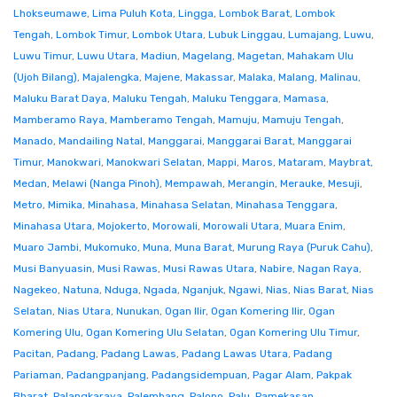
Lhokseumawe
,
Lima Puluh Kota
,
Lingga
,
Lombok Barat
,
Lombok
Tengah
,
Lombok Timur
,
Lombok Utara
,
Lubuk Linggau
,
Lumajang
,
Luwu
,
Luwu Timur
,
Luwu Utara
,
Madiun
,
Magelang
,
Magetan
,
Mahakam Ulu
(Ujoh Bilang)
,
Majalengka
,
Majene
,
Makassar
,
Malaka
,
Malang
,
Malinau
,
Maluku Barat Daya
,
Maluku Tengah
,
Maluku Tenggara
,
Mamasa
,
Mamberamo Raya
,
Mamberamo Tengah
,
Mamuju
,
Mamuju Tengah
,
Manado
,
Mandailing Natal
,
Manggarai
,
Manggarai Barat
,
Manggarai
Timur
,
Manokwari
,
Manokwari Selatan
,
Mappi
,
Maros
,
Mataram
,
Maybrat
,
Medan
,
Melawi (Nanga Pinoh)
,
Mempawah
,
Merangin
,
Merauke
,
Mesuji
,
Metro
,
Mimika
,
Minahasa
,
Minahasa Selatan
,
Minahasa Tenggara
,
Minahasa Utara
,
Mojokerto
,
Morowali
,
Morowali Utara
,
Muara Enim
,
Muaro Jambi
,
Mukomuko
,
Muna
,
Muna Barat
,
Murung Raya (Puruk Cahu)
,
Musi Banyuasin
,
Musi Rawas
,
Musi Rawas Utara
,
Nabire
,
Nagan Raya
,
Nagekeo
,
Natuna
,
Nduga
,
Ngada
,
Nganjuk
,
Ngawi
,
Nias
,
Nias Barat
,
Nias
Selatan
,
Nias Utara
,
Nunukan
,
Ogan Ilir
,
Ogan Komering Ilir
,
Ogan
Komering Ulu
,
Ogan Komering Ulu Selatan
,
Ogan Komering Ulu Timur
,
Pacitan
,
Padang
,
Padang Lawas
,
Padang Lawas Utara
,
Padang
Pariaman
,
Padangpanjang
,
Padangsidempuan
,
Pagar Alam
,
Pakpak
Bharat
,
Palangkaraya
,
Palembang
,
Palopo
,
Palu
,
Pamekasan
,