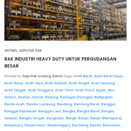
ARTIKEL SEPUTAR RAK
RAK INDUSTRI HEAVY DUTY UNTUK PERGUDANGAN
BESAR
Posted by
Raja Rak Gudang Admin
Tags:
Aceh Barat
,
Aceh Barat Daya
,
Aceh Besar
,
Aceh Jaya
,
Aceh Selatan
,
Aceh Singkil
,
Aceh Tamiang
,
Aceh Tengah
,
Aceh Tenggara
,
Aceh Timur
,
Aceh Utara
,
Agam
,
Alor
,
Ambon
,
Asahan
,
Asmat
,
Badung
,
Balangan (Paringin)
,
Balikpapan
,
Banda Aceh
,
Bandar Lampung
,
Bandung
,
Bandung Barat
,
Banggai
,
Banggai Kepulauan
,
Banggai Laut
,
Bangka
,
Bangka Barat
,
Bangka
Selatan
,
Bangka Tengah
,
Bangkalan
,
Bangli
,
Banjar
,
Banjar (Martapura)
,
Banjarbaru
,
Banjarmasin
,
Banjarnegara
,
Bantaeng
,
Bantul
,
Banyuasin
,