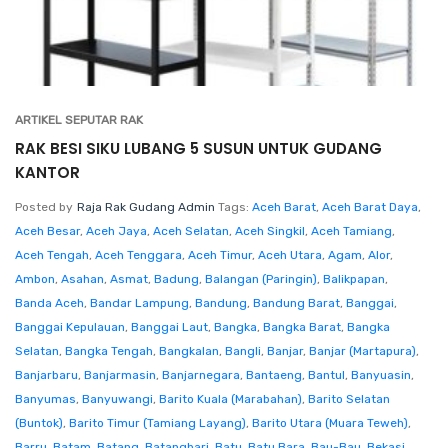
ARTIKEL SEPUTAR RAK
RAK BESI SIKU LUBANG 5 SUSUN UNTUK GUDANG
KANTOR
Posted by
Raja Rak Gudang Admin
Tags:
Aceh Barat
,
Aceh Barat Daya
,
Aceh Besar
,
Aceh Jaya
,
Aceh Selatan
,
Aceh Singkil
,
Aceh Tamiang
,
Aceh Tengah
,
Aceh Tenggara
,
Aceh Timur
,
Aceh Utara
,
Agam
,
Alor
,
Ambon
,
Asahan
,
Asmat
,
Badung
,
Balangan (Paringin)
,
Balikpapan
,
Banda Aceh
,
Bandar Lampung
,
Bandung
,
Bandung Barat
,
Banggai
,
Banggai Kepulauan
,
Banggai Laut
,
Bangka
,
Bangka Barat
,
Bangka
Selatan
,
Bangka Tengah
,
Bangkalan
,
Bangli
,
Banjar
,
Banjar (Martapura)
,
Banjarbaru
,
Banjarmasin
,
Banjarnegara
,
Bantaeng
,
Bantul
,
Banyuasin
,
Banyumas
,
Banyuwangi
,
Barito Kuala (Marabahan)
,
Barito Selatan
(Buntok)
,
Barito Timur (Tamiang Layang)
,
Barito Utara (Muara Teweh)
,
Barru
,
Batam
,
Batang
,
Batanghari
,
Batu
,
Batu Bara
,
Bau-Bau
,
Bekasi
,