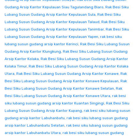
Gudang Arsip Kantor Kepulauan Siau Tagulandang Biaro
,
Rak Besi Siku
Lubang Susun Gudang Arsip Kantor Kepulauan Sula
,
Rak Besi Siku
Lubang Susun Gudang Arsip Kantor Kepulauan Talaud
,
Rak Besi Siku
Lubang Susun Gudang Arsip Kantor Kepulauan Tanimbar
,
Rak Besi Siku
Lubang Susun Gudang Arsip Kantor Kepulauan Yapen
,
rak besi siku
lubang susun gudang arsip kantor Kerinci
,
Rak Besi Siku Lubang Susun
Gudang Arsip Kantor Klungkung
,
Rak Besi Siku Lubang Susun Gudang
Arsip Kantor Kolaka
,
Rak Besi Siku Lubang Susun Gudang Arsip Kantor
Kolaka Timur
,
Rak Besi Siku Lubang Susun Gudang Arsip Kantor Kolaka
Utara
,
Rak Besi Siku Lubang Susun Gudang Arsip Kantor Konawe
,
Rak
Besi Siku Lubang Susun Gudang Arsip Kantor Konawe Kepulauan
,
Rak
Besi Siku Lubang Susun Gudang Arsip Kantor Konawe Selatan
,
Rak
Besi Siku Lubang Susun Gudang Arsip Kantor Konawe Utara
,
rak besi
siku lubang susun gudang arsip kantor Kuantan Singingi
,
Rak Besi Siku
Lubang Susun Gudang Arsip Kantor Kupang
,
rak besi siku lubang susun
gudang arsip kantor Labuhanbatu
,
rak besi siku lubang susun gudang
arsip kantor Labuhanbatu Selatan
,
rak besi siku lubang susun gudang
arsip kantor Labuhanbatu Utara
,
rak besi siku lubang susun gudang