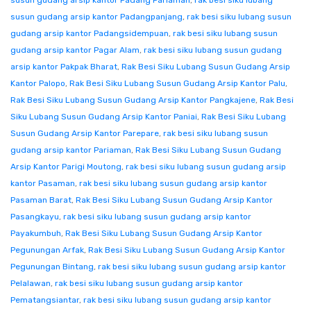
susun gudang arsip kantor Padang Pariaman
,
rak besi siku lubang
susun gudang arsip kantor Padangpanjang
,
rak besi siku lubang susun
gudang arsip kantor Padangsidempuan
,
rak besi siku lubang susun
gudang arsip kantor Pagar Alam
,
rak besi siku lubang susun gudang
arsip kantor Pakpak Bharat
,
Rak Besi Siku Lubang Susun Gudang Arsip
Kantor Palopo
,
Rak Besi Siku Lubang Susun Gudang Arsip Kantor Palu
,
Rak Besi Siku Lubang Susun Gudang Arsip Kantor Pangkajene
,
Rak Besi
Siku Lubang Susun Gudang Arsip Kantor Paniai
,
Rak Besi Siku Lubang
Susun Gudang Arsip Kantor Parepare
,
rak besi siku lubang susun
gudang arsip kantor Pariaman
,
Rak Besi Siku Lubang Susun Gudang
Arsip Kantor Parigi Moutong
,
rak besi siku lubang susun gudang arsip
kantor Pasaman
,
rak besi siku lubang susun gudang arsip kantor
Pasaman Barat
,
Rak Besi Siku Lubang Susun Gudang Arsip Kantor
Pasangkayu
,
rak besi siku lubang susun gudang arsip kantor
Payakumbuh
,
Rak Besi Siku Lubang Susun Gudang Arsip Kantor
Pegunungan Arfak
,
Rak Besi Siku Lubang Susun Gudang Arsip Kantor
Pegunungan Bintang
,
rak besi siku lubang susun gudang arsip kantor
Pelalawan
,
rak besi siku lubang susun gudang arsip kantor
Pematangsiantar
,
rak besi siku lubang susun gudang arsip kantor