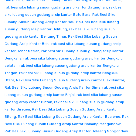
Banyuasin
,
Rak Besi Siku Lubang Susun Gudang Arsip Kantor Barru
,
rak besi siku lubang susun gudang arsip kantor Batanghari
,
rak besi
siku lubang susun gudang arsip kantor Batu Bara
,
Rak Besi Siku
Lubang Susun Gudang Arsip Kantor Bau-Bau
,
rak besi siku lubang
susun gudang arsip kantor Belitung
,
rak besi siku lubang susun
gudang arsip kantor Belitung Timur
,
Rak Besi Siku Lubang Susun
Gudang Arsip Kantor Belu
,
rak besi siku lubang susun gudang arsip
kantor Bener Meriah
,
rak besi siku lubang susun gudang arsip kantor
Bengkalis
,
rak besi siku lubang susun gudang arsip kantor Bengkulu
selatan
,
rak besi siku lubang susun gudang arsip kantor Bengkulu
Tengah
,
rak besi siku lubang susun gudang arsip kantor Bengkulu
Utara
,
Rak Besi Siku Lubang Susun Gudang Arsip Kantor Biak Numfor
,
Rak Besi Siku Lubang Susun Gudang Arsip Kantor Bima
,
rak besi siku
lubang susun gudang arsip kantor Binjai
,
rak besi siku lubang susun
gudang arsip kantor Bintan
,
rak besi siku lubang susun gudang arsip
kantor Bireuen
,
Rak Besi Siku Lubang Susun Gudang Arsip Kantor
Bitung
,
Rak Besi Siku Lubang Susun Gudang Arsip Kantor Boalemo
,
Rak
Besi Siku Lubang Susun Gudang Arsip Kantor Bolaang Mongondow
,
Rak Besi Siku Lubang Susun Gudang Arsip Kantor Bolaang Mongondow