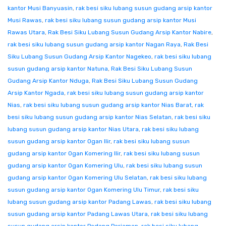
kantor Musi Banyuasin
,
rak besi siku lubang susun gudang arsip kantor
Musi Rawas
,
rak besi siku lubang susun gudang arsip kantor Musi
Rawas Utara
,
Rak Besi Siku Lubang Susun Gudang Arsip Kantor Nabire
,
rak besi siku lubang susun gudang arsip kantor Nagan Raya
,
Rak Besi
Siku Lubang Susun Gudang Arsip Kantor Nagekeo
,
rak besi siku lubang
susun gudang arsip kantor Natuna
,
Rak Besi Siku Lubang Susun
Gudang Arsip Kantor Nduga
,
Rak Besi Siku Lubang Susun Gudang
Arsip Kantor Ngada
,
rak besi siku lubang susun gudang arsip kantor
Nias
,
rak besi siku lubang susun gudang arsip kantor Nias Barat
,
rak
besi siku lubang susun gudang arsip kantor Nias Selatan
,
rak besi siku
lubang susun gudang arsip kantor Nias Utara
,
rak besi siku lubang
susun gudang arsip kantor Ogan Ilir
,
rak besi siku lubang susun
gudang arsip kantor Ogan Komering Ilir
,
rak besi siku lubang susun
gudang arsip kantor Ogan Komering Ulu
,
rak besi siku lubang susun
gudang arsip kantor Ogan Komering Ulu Selatan
,
rak besi siku lubang
susun gudang arsip kantor Ogan Komering Ulu Timur
,
rak besi siku
lubang susun gudang arsip kantor Padang Lawas
,
rak besi siku lubang
susun gudang arsip kantor Padang Lawas Utara
,
rak besi siku lubang