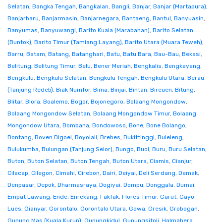
Selatan
,
Bangka Tengah
,
Bangkalan
,
Bangli
,
Banjar
,
Banjar (Martapura)
,
Banjarbaru
,
Banjarmasin
,
Banjarnegara
,
Bantaeng
,
Bantul
,
Banyuasin
,
Banyumas
,
Banyuwangi
,
Barito Kuala (Marabahan)
,
Barito Selatan
(Buntok)
,
Barito Timur (Tamiang Layang)
,
Barito Utara (Muara Teweh)
,
Barru
,
Batam
,
Batang
,
Batanghari
,
Batu
,
Batu Bara
,
Bau-Bau
,
Bekasi
,
Belitung
,
Belitung Timur
,
Belu
,
Bener Meriah
,
Bengkalis
,
Bengkayang
,
Bengkulu
,
Bengkulu Selatan
,
Bengkulu Tengah
,
Bengkulu Utara
,
Berau
(Tanjung Redeb)
,
Biak Numfor
,
Bima
,
Binjai
,
Bintan
,
Bireuen
,
Bitung
,
Blitar
,
Blora
,
Boalemo
,
Bogor
,
Bojonegoro
,
Bolaang Mongondow
,
Bolaang Mongondow Selatan
,
Bolaang Mongondow Timur
,
Bolaang
Mongondow Utara
,
Bombana
,
Bondowoso
,
Bone
,
Bone Bolango
,
Bontang
,
Boven Digoel
,
Boyolali
,
Brebes
,
Bukittinggi
,
Buleleng
,
Bulukumba
,
Bulungan (Tanjung Selor)
,
Bungo
,
Buol
,
Buru
,
Buru Selatan
,
Buton
,
Buton Selatan
,
Buton Tengah
,
Buton Utara
,
Ciamis
,
Cianjur
,
Cilacap
,
Cilegon
,
Cimahi
,
Cirebon
,
Dairi
,
Deiyai
,
Deli Serdang
,
Demak
,
Denpasar
,
Depok
,
Dharmasraya
,
Dogiyai
,
Dompu
,
Donggala
,
Dumai
,
Empat Lawang
,
Ende
,
Enrekang
,
Fakfak
,
Flores Timur
,
Garut
,
Gayo
Lues
,
Gianyar
,
Gorontalo
,
Gorontalo Utara
,
Gowa
,
Gresik
,
Grobogan
,
Gunung Mas (Kuala Kurun)
,
Gunungkidul
,
Gunungsitoli
,
Halmahera