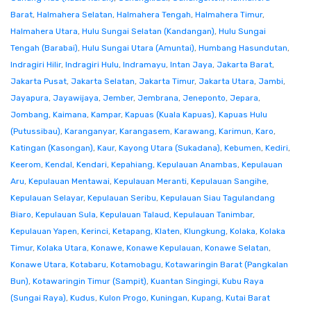
Barat
,
Halmahera Selatan
,
Halmahera Tengah
,
Halmahera Timur
,
Halmahera Utara
,
Hulu Sungai Selatan (Kandangan)
,
Hulu Sungai
Tengah (Barabai)
,
Hulu Sungai Utara (Amuntai)
,
Humbang Hasundutan
,
Indragiri Hilir
,
Indragiri Hulu
,
Indramayu
,
Intan Jaya
,
Jakarta Barat
,
Jakarta Pusat
,
Jakarta Selatan
,
Jakarta Timur
,
Jakarta Utara
,
Jambi
,
Jayapura
,
Jayawijaya
,
Jember
,
Jembrana
,
Jeneponto
,
Jepara
,
Jombang
,
Kaimana
,
Kampar
,
Kapuas (Kuala Kapuas)
,
Kapuas Hulu
(Putussibau)
,
Karanganyar
,
Karangasem
,
Karawang
,
Karimun
,
Karo
,
Katingan (Kasongan)
,
Kaur
,
Kayong Utara (Sukadana)
,
Kebumen
,
Kediri
,
Keerom
,
Kendal
,
Kendari
,
Kepahiang
,
Kepulauan Anambas
,
Kepulauan
Aru
,
Kepulauan Mentawai
,
Kepulauan Meranti
,
Kepulauan Sangihe
,
Kepulauan Selayar
,
Kepulauan Seribu
,
Kepulauan Siau Tagulandang
Biaro
,
Kepulauan Sula
,
Kepulauan Talaud
,
Kepulauan Tanimbar
,
Kepulauan Yapen
,
Kerinci
,
Ketapang
,
Klaten
,
Klungkung
,
Kolaka
,
Kolaka
Timur
,
Kolaka Utara
,
Konawe
,
Konawe Kepulauan
,
Konawe Selatan
,
Konawe Utara
,
Kotabaru
,
Kotamobagu
,
Kotawaringin Barat (Pangkalan
Bun)
,
Kotawaringin Timur (Sampit)
,
Kuantan Singingi
,
Kubu Raya
(Sungai Raya)
,
Kudus
,
Kulon Progo
,
Kuningan
,
Kupang
,
Kutai Barat