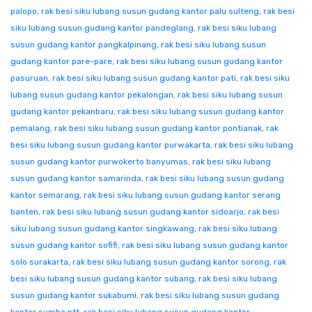
palopo
,
rak besi siku lubang susun gudang kantor palu sulteng
,
rak besi
siku lubang susun gudang kantor pandeglang
,
rak besi siku lubang
susun gudang kantor pangkalpinang
,
rak besi siku lubang susun
gudang kantor pare-pare
,
rak besi siku lubang susun gudang kantor
pasuruan
,
rak besi siku lubang susun gudang kantor pati
,
rak besi siku
lubang susun gudang kantor pekalongan
,
rak besi siku lubang susun
gudang kantor pekanbaru
,
rak besi siku lubang susun gudang kantor
pemalang
,
rak besi siku lubang susun gudang kantor pontianak
,
rak
besi siku lubang susun gudang kantor purwakarta
,
rak besi siku lubang
susun gudang kantor purwokerto banyumas
,
rak besi siku lubang
susun gudang kantor samarinda
,
rak besi siku lubang susun gudang
kantor semarang
,
rak besi siku lubang susun gudang kantor serang
banten
,
rak besi siku lubang susun gudang kantor sidoarjo
,
rak besi
siku lubang susun gudang kantor singkawang
,
rak besi siku lubang
susun gudang kantor sofifi
,
rak besi siku lubang susun gudang kantor
solo surakarta
,
rak besi siku lubang susun gudang kantor sorong
,
rak
besi siku lubang susun gudang kantor subang
,
rak besi siku lubang
susun gudang kantor sukabumi
,
rak besi siku lubang susun gudang