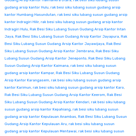
Gudang Arsip Kantor Halmahera Utara
,
rak besi siku lubang susun
gudang arsip kantor Hulu
,
rak besi siku lubang susun gudang arsip
kantor Humbang Hasundutan
,
rak besi siku lubang susun gudang arsip
kantor Indragiri Hilir
,
rak besi siku lubang susun gudang arsip kantor
Indragiri Hulu
,
Rak Besi Siku Lubang Susun Gudang Arsip Kantor Intan
Jaya
,
Rak Besi Siku Lubang Susun Gudang Arsip Kantor Jayapura
,
Rak
Besi Siku Lubang Susun Gudang Arsip Kantor Jayawijaya
,
Rak Besi
Siku Lubang Susun Gudang Arsip Kantor Jembrana
,
Rak Besi Siku
Lubang Susun Gudang Arsip Kantor Jeneponto
,
Rak Besi Siku Lubang
Susun Gudang Arsip Kantor Kaimana
,
rak besi siku lubang susun
gudang arsip kantor Kampar
,
Rak Besi Siku Lubang Susun Gudang
Arsip Kantor Karangasem
,
rak besi siku lubang susun gudang arsip
kantor Karimun
,
rak besi siku lubang susun gudang arsip kantor Karo
,
Rak Besi Siku Lubang Susun Gudang Arsip Kantor Keerom
,
Rak Besi
Siku Lubang Susun Gudang Arsip Kantor Kendari
,
rak besi siku lubang
susun gudang arsip kantor Kepahiang
,
rak besi siku lubang susun
gudang arsip kantor Kepulauan Anambas
,
Rak Besi Siku Lubang Susun
Gudang Arsip Kantor Kepulauan Aru
,
rak besi siku lubang susun
gudang arsip kantor Kepulauan Mentawai
,
rak besi siku lubang susun