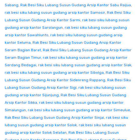
Sabang
,
Rak Besi Siku Lubang Susun Gudang Arsip Kantor Sabu Raijua
,
rak besi siku lubang susun gudang arsip kantor Samosir
,
Rak Besi Siku
Lubang Susun Gudang Arsip Kantor Sarmi
,
rak besi siku lubang susun
gudang arsip kantor Sarolangun
,
rak besi siku lubang susun gudang
arsip kantor Sawahlunto
,
rak besi siku lubang susun gudang arsip
kantor Seluma
,
Rak Besi Siku Lubang Susun Gudang Arsip Kantor
Seram Bagian Barat
,
Rak Besi Siku Lubang Susun Gudang Arsip Kantor
Seram Bagian Timur
,
rak besi siku lubang susun gudang arsip kantor
Serdang Bedagai
,
rak besi siku lubang susun gudang arsip kantor Siak
,
rak besi siku lubang susun gudang arsip kantor Sibolga
,
Rak Besi Siku
Lubang Susun Gudang Arsip Kantor Sidenreng Rappang
,
Rak Besi Siku
Lubang Susun Gudang Arsip Kantor Sigi
,
rak besi siku lubang susun
gudang arsip kantor Sijunjung
,
Rak Besi Siku Lubang Susun Gudang
Arsip Kantor Sikka
,
rak besi siku lubang susun gudang arsip kantor
Simalungun
,
rak besi siku lubang susun gudang arsip kantor Simeulue
,
Rak Besi Siku Lubang Susun Gudang Arsip Kantor Sinjai
,
rak besi siku
lubang susun gudang arsip kantor Solok
,
rak besi siku lubang susun
gudang arsip kantor Solok Selatan
,
Rak Besi Siku Lubang Susun