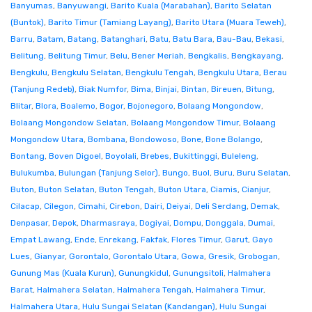
Banyumas
,
Banyuwangi
,
Barito Kuala (Marabahan)
,
Barito Selatan
(Buntok)
,
Barito Timur (Tamiang Layang)
,
Barito Utara (Muara Teweh)
,
Barru
,
Batam
,
Batang
,
Batanghari
,
Batu
,
Batu Bara
,
Bau-Bau
,
Bekasi
,
Belitung
,
Belitung Timur
,
Belu
,
Bener Meriah
,
Bengkalis
,
Bengkayang
,
Bengkulu
,
Bengkulu Selatan
,
Bengkulu Tengah
,
Bengkulu Utara
,
Berau
(Tanjung Redeb)
,
Biak Numfor
,
Bima
,
Binjai
,
Bintan
,
Bireuen
,
Bitung
,
Blitar
,
Blora
,
Boalemo
,
Bogor
,
Bojonegoro
,
Bolaang Mongondow
,
Bolaang Mongondow Selatan
,
Bolaang Mongondow Timur
,
Bolaang
Mongondow Utara
,
Bombana
,
Bondowoso
,
Bone
,
Bone Bolango
,
Bontang
,
Boven Digoel
,
Boyolali
,
Brebes
,
Bukittinggi
,
Buleleng
,
Bulukumba
,
Bulungan (Tanjung Selor)
,
Bungo
,
Buol
,
Buru
,
Buru Selatan
,
Buton
,
Buton Selatan
,
Buton Tengah
,
Buton Utara
,
Ciamis
,
Cianjur
,
Cilacap
,
Cilegon
,
Cimahi
,
Cirebon
,
Dairi
,
Deiyai
,
Deli Serdang
,
Demak
,
Denpasar
,
Depok
,
Dharmasraya
,
Dogiyai
,
Dompu
,
Donggala
,
Dumai
,
Empat Lawang
,
Ende
,
Enrekang
,
Fakfak
,
Flores Timur
,
Garut
,
Gayo
Lues
,
Gianyar
,
Gorontalo
,
Gorontalo Utara
,
Gowa
,
Gresik
,
Grobogan
,
Gunung Mas (Kuala Kurun)
,
Gunungkidul
,
Gunungsitoli
,
Halmahera
Barat
,
Halmahera Selatan
,
Halmahera Tengah
,
Halmahera Timur
,
Halmahera Utara
,
Hulu Sungai Selatan (Kandangan)
,
Hulu Sungai