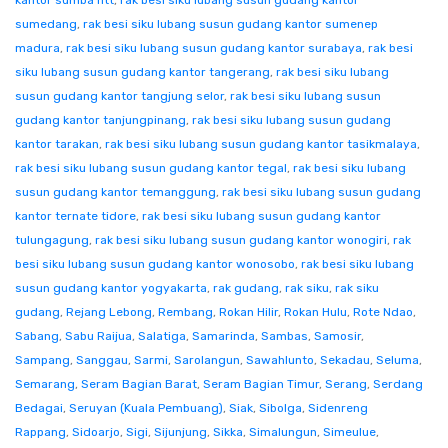
kantor sumba ntt
,
rak besi siku lubang susun gudang kantor
sumedang
,
rak besi siku lubang susun gudang kantor sumenep
madura
,
rak besi siku lubang susun gudang kantor surabaya
,
rak besi
siku lubang susun gudang kantor tangerang
,
rak besi siku lubang
susun gudang kantor tangjung selor
,
rak besi siku lubang susun
gudang kantor tanjungpinang
,
rak besi siku lubang susun gudang
kantor tarakan
,
rak besi siku lubang susun gudang kantor tasikmalaya
,
rak besi siku lubang susun gudang kantor tegal
,
rak besi siku lubang
susun gudang kantor temanggung
,
rak besi siku lubang susun gudang
kantor ternate tidore
,
rak besi siku lubang susun gudang kantor
tulungagung
,
rak besi siku lubang susun gudang kantor wonogiri
,
rak
besi siku lubang susun gudang kantor wonosobo
,
rak besi siku lubang
susun gudang kantor yogyakarta
,
rak gudang
,
rak siku
,
rak siku
gudang
,
Rejang Lebong
,
Rembang
,
Rokan Hilir
,
Rokan Hulu
,
Rote Ndao
,
Sabang
,
Sabu Raijua
,
Salatiga
,
Samarinda
,
Sambas
,
Samosir
,
Sampang
,
Sanggau
,
Sarmi
,
Sarolangun
,
Sawahlunto
,
Sekadau
,
Seluma
,
Semarang
,
Seram Bagian Barat
,
Seram Bagian Timur
,
Serang
,
Serdang
Bedagai
,
Seruyan (Kuala Pembuang)
,
Siak
,
Sibolga
,
Sidenreng
Rappang
,
Sidoarjo
,
Sigi
,
Sijunjung
,
Sikka
,
Simalungun
,
Simeulue
,