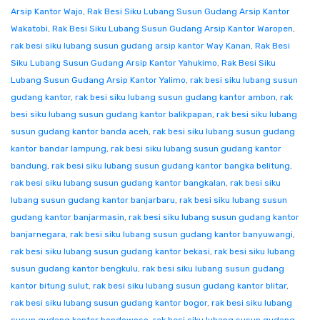
Arsip Kantor Wajo
,
Rak Besi Siku Lubang Susun Gudang Arsip Kantor
Wakatobi
,
Rak Besi Siku Lubang Susun Gudang Arsip Kantor Waropen
,
rak besi siku lubang susun gudang arsip kantor Way Kanan
,
Rak Besi
Siku Lubang Susun Gudang Arsip Kantor Yahukimo
,
Rak Besi Siku
Lubang Susun Gudang Arsip Kantor Yalimo
,
rak besi siku lubang susun
gudang kantor
,
rak besi siku lubang susun gudang kantor ambon
,
rak
besi siku lubang susun gudang kantor balikpapan
,
rak besi siku lubang
susun gudang kantor banda aceh
,
rak besi siku lubang susun gudang
kantor bandar lampung
,
rak besi siku lubang susun gudang kantor
bandung
,
rak besi siku lubang susun gudang kantor bangka belitung
,
rak besi siku lubang susun gudang kantor bangkalan
,
rak besi siku
lubang susun gudang kantor banjarbaru
,
rak besi siku lubang susun
gudang kantor banjarmasin
,
rak besi siku lubang susun gudang kantor
banjarnegara
,
rak besi siku lubang susun gudang kantor banyuwangi
,
rak besi siku lubang susun gudang kantor bekasi
,
rak besi siku lubang
susun gudang kantor bengkulu
,
rak besi siku lubang susun gudang
kantor bitung sulut
,
rak besi siku lubang susun gudang kantor blitar
,
rak besi siku lubang susun gudang kantor bogor
,
rak besi siku lubang