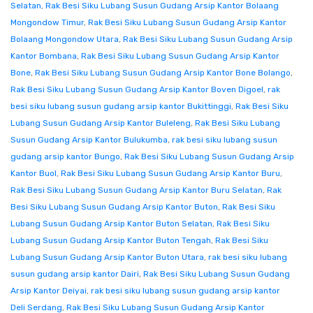
Selatan
,
Rak Besi Siku Lubang Susun Gudang Arsip Kantor Bolaang
Mongondow Timur
,
Rak Besi Siku Lubang Susun Gudang Arsip Kantor
Bolaang Mongondow Utara
,
Rak Besi Siku Lubang Susun Gudang Arsip
Kantor Bombana
,
Rak Besi Siku Lubang Susun Gudang Arsip Kantor
Bone
,
Rak Besi Siku Lubang Susun Gudang Arsip Kantor Bone Bolango
,
Rak Besi Siku Lubang Susun Gudang Arsip Kantor Boven Digoel
,
rak
besi siku lubang susun gudang arsip kantor Bukittinggi
,
Rak Besi Siku
Lubang Susun Gudang Arsip Kantor Buleleng
,
Rak Besi Siku Lubang
Susun Gudang Arsip Kantor Bulukumba
,
rak besi siku lubang susun
gudang arsip kantor Bungo
,
Rak Besi Siku Lubang Susun Gudang Arsip
Kantor Buol
,
Rak Besi Siku Lubang Susun Gudang Arsip Kantor Buru
,
Rak Besi Siku Lubang Susun Gudang Arsip Kantor Buru Selatan
,
Rak
Besi Siku Lubang Susun Gudang Arsip Kantor Buton
,
Rak Besi Siku
Lubang Susun Gudang Arsip Kantor Buton Selatan
,
Rak Besi Siku
Lubang Susun Gudang Arsip Kantor Buton Tengah
,
Rak Besi Siku
Lubang Susun Gudang Arsip Kantor Buton Utara
,
rak besi siku lubang
susun gudang arsip kantor Dairi
,
Rak Besi Siku Lubang Susun Gudang
Arsip Kantor Deiyai
,
rak besi siku lubang susun gudang arsip kantor
Deli Serdang
,
Rak Besi Siku Lubang Susun Gudang Arsip Kantor