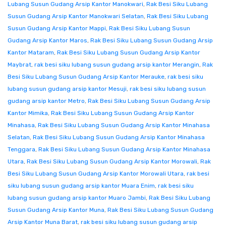
Lubang Susun Gudang Arsip Kantor Manokwari
,
Rak Besi Siku Lubang
Susun Gudang Arsip Kantor Manokwari Selatan
,
Rak Besi Siku Lubang
Susun Gudang Arsip Kantor Mappi
,
Rak Besi Siku Lubang Susun
Gudang Arsip Kantor Maros
,
Rak Besi Siku Lubang Susun Gudang Arsip
Kantor Mataram
,
Rak Besi Siku Lubang Susun Gudang Arsip Kantor
Maybrat
,
rak besi siku lubang susun gudang arsip kantor Merangin
,
Rak
Besi Siku Lubang Susun Gudang Arsip Kantor Merauke
,
rak besi siku
lubang susun gudang arsip kantor Mesuji
,
rak besi siku lubang susun
gudang arsip kantor Metro
,
Rak Besi Siku Lubang Susun Gudang Arsip
Kantor Mimika
,
Rak Besi Siku Lubang Susun Gudang Arsip Kantor
Minahasa
,
Rak Besi Siku Lubang Susun Gudang Arsip Kantor Minahasa
Selatan
,
Rak Besi Siku Lubang Susun Gudang Arsip Kantor Minahasa
Tenggara
,
Rak Besi Siku Lubang Susun Gudang Arsip Kantor Minahasa
Utara
,
Rak Besi Siku Lubang Susun Gudang Arsip Kantor Morowali
,
Rak
Besi Siku Lubang Susun Gudang Arsip Kantor Morowali Utara
,
rak besi
siku lubang susun gudang arsip kantor Muara Enim
,
rak besi siku
lubang susun gudang arsip kantor Muaro Jambi
,
Rak Besi Siku Lubang
Susun Gudang Arsip Kantor Muna
,
Rak Besi Siku Lubang Susun Gudang
Arsip Kantor Muna Barat
,
rak besi siku lubang susun gudang arsip