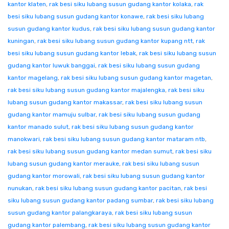
kantor klaten
,
rak besi siku lubang susun gudang kantor kolaka
,
rak
besi siku lubang susun gudang kantor konawe
,
rak besi siku lubang
susun gudang kantor kudus
,
rak besi siku lubang susun gudang kantor
kuningan
,
rak besi siku lubang susun gudang kantor kupang ntt
,
rak
besi siku lubang susun gudang kantor lebak
,
rak besi siku lubang susun
gudang kantor luwuk banggai
,
rak besi siku lubang susun gudang
kantor magelang
,
rak besi siku lubang susun gudang kantor magetan
,
rak besi siku lubang susun gudang kantor majalengka
,
rak besi siku
lubang susun gudang kantor makassar
,
rak besi siku lubang susun
gudang kantor mamuju sulbar
,
rak besi siku lubang susun gudang
kantor manado sulut
,
rak besi siku lubang susun gudang kantor
manokwari
,
rak besi siku lubang susun gudang kantor mataram ntb
,
rak besi siku lubang susun gudang kantor medan sumut
,
rak besi siku
lubang susun gudang kantor merauke
,
rak besi siku lubang susun
gudang kantor morowali
,
rak besi siku lubang susun gudang kantor
nunukan
,
rak besi siku lubang susun gudang kantor pacitan
,
rak besi
siku lubang susun gudang kantor padang sumbar
,
rak besi siku lubang
susun gudang kantor palangkaraya
,
rak besi siku lubang susun
gudang kantor palembang
,
rak besi siku lubang susun gudang kantor