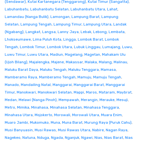
(Sendawar)
,
Kutai Kartanegara (Tenggarong)
,
Kutai Timur (Sangatta)
,
Labuhanbatu
,
Labuhanbatu Selatan
,
Labuhanbatu Utara
,
Lahat
,
Lamandau (Nanga Bulik)
,
Lamongan
,
Lampung Barat
,
Lampung
Selatan
,
Lampung Tengah
,
Lampung Timur
,
Lampung Utara
,
Landak
(Ngabang)
,
Langkat
,
Langsa
,
Lanny Jaya
,
Lebak
,
Lebong
,
Lembata
,
Lhokseumawe
,
Lima Puluh Kota
,
Lingga
,
Lombok Barat
,
Lombok
Tengah
,
Lombok Timur
,
Lombok Utara
,
Lubuk Linggau
,
Lumajang
,
Luwu
,
Luwu Timur
,
Luwu Utara
,
Madiun
,
Magelang
,
Magetan
,
Mahakam Ulu
(Ujoh Bilang)
,
Majalengka
,
Majene
,
Makassar
,
Malaka
,
Malang
,
Malinau
,
Maluku Barat Daya
,
Maluku Tengah
,
Maluku Tenggara
,
Mamasa
,
Mamberamo Raya
,
Mamberamo Tengah
,
Mamuju
,
Mamuju Tengah
,
Manado
,
Mandailing Natal
,
Manggarai
,
Manggarai Barat
,
Manggarai
Timur
,
Manokwari
,
Manokwari Selatan
,
Mappi
,
Maros
,
Mataram
,
Maybrat
,
Medan
,
Melawi (Nanga Pinoh)
,
Mempawah
,
Merangin
,
Merauke
,
Mesuji
,
Metro
,
Mimika
,
Minahasa
,
Minahasa Selatan
,
Minahasa Tenggara
,
Minahasa Utara
,
Mojokerto
,
Morowali
,
Morowali Utara
,
Muara Enim
,
Muaro Jambi
,
Mukomuko
,
Muna
,
Muna Barat
,
Murung Raya (Puruk Cahu)
,
Musi Banyuasin
,
Musi Rawas
,
Musi Rawas Utara
,
Nabire
,
Nagan Raya
,
Nagekeo
,
Natuna
,
Nduga
,
Ngada
,
Nganjuk
,
Ngawi
,
Nias
,
Nias Barat
,
Nias