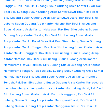
Lombok Utara
,
rak besi siku lubang susun gudang arsip kantor Lubuk
Linggau
,
Rak Besi Siku Lubang Susun Gudang Arsip Kantor Luwu
,
Rak
Besi Siku Lubang Susun Gudang Arsip Kantor Luwu Timur
,
Rak Besi
Siku Lubang Susun Gudang Arsip Kantor Luwu Utara
,
Rak Besi Siku
Lubang Susun Gudang Arsip Kantor Majene
,
Rak Besi Siku Lubang
Susun Gudang Arsip Kantor Makassar
,
Rak Besi Siku Lubang Susun
Gudang Arsip Kantor Malaka
,
Rak Besi Siku Lubang Susun Gudang
Arsip Kantor Maluku Barat Daya
,
Rak Besi Siku Lubang Susun Gudang
Arsip Kantor Maluku Tengah
,
Rak Besi Siku Lubang Susun Gudang Arsip
Kantor Maluku Tenggara
,
Rak Besi Siku Lubang Susun Gudang Arsip
Kantor Mamasa
,
Rak Besi Siku Lubang Susun Gudang Arsip Kantor
Mamberamo Raya
,
Rak Besi Siku Lubang Susun Gudang Arsip Kantor
Mamberamo Tengah
,
Rak Besi Siku Lubang Susun Gudang Arsip Kantor
Mamuju
,
Rak Besi Siku Lubang Susun Gudang Arsip Kantor Mamuju
Tengah
,
Rak Besi Siku Lubang Susun Gudang Arsip Kantor Manado
,
rak
besi siku lubang susun gudang arsip kantor Mandailing Natal
,
Rak Besi
Siku Lubang Susun Gudang Arsip Kantor Manggarai
,
Rak Besi Siku
Lubang Susun Gudang Arsip Kantor Manggarai Barat
,
Rak Besi Siku
Lubang Susun Gudang Arsip Kantor Manggarai Timur
,
Rak Besi Siku