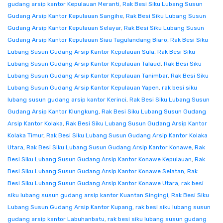
gudang arsip kantor Kepulauan Meranti
,
Rak Besi Siku Lubang Susun
Gudang Arsip Kantor Kepulauan Sangihe
,
Rak Besi Siku Lubang Susun
Gudang Arsip Kantor Kepulauan Selayar
,
Rak Besi Siku Lubang Susun
Gudang Arsip Kantor Kepulauan Siau Tagulandang Biaro
,
Rak Besi Siku
Lubang Susun Gudang Arsip Kantor Kepulauan Sula
,
Rak Besi Siku
Lubang Susun Gudang Arsip Kantor Kepulauan Talaud
,
Rak Besi Siku
Lubang Susun Gudang Arsip Kantor Kepulauan Tanimbar
,
Rak Besi Siku
Lubang Susun Gudang Arsip Kantor Kepulauan Yapen
,
rak besi siku
lubang susun gudang arsip kantor Kerinci
,
Rak Besi Siku Lubang Susun
Gudang Arsip Kantor Klungkung
,
Rak Besi Siku Lubang Susun Gudang
Arsip Kantor Kolaka
,
Rak Besi Siku Lubang Susun Gudang Arsip Kantor
Kolaka Timur
,
Rak Besi Siku Lubang Susun Gudang Arsip Kantor Kolaka
Utara
,
Rak Besi Siku Lubang Susun Gudang Arsip Kantor Konawe
,
Rak
Besi Siku Lubang Susun Gudang Arsip Kantor Konawe Kepulauan
,
Rak
Besi Siku Lubang Susun Gudang Arsip Kantor Konawe Selatan
,
Rak
Besi Siku Lubang Susun Gudang Arsip Kantor Konawe Utara
,
rak besi
siku lubang susun gudang arsip kantor Kuantan Singingi
,
Rak Besi Siku
Lubang Susun Gudang Arsip Kantor Kupang
,
rak besi siku lubang susun
gudang arsip kantor Labuhanbatu
,
rak besi siku lubang susun gudang