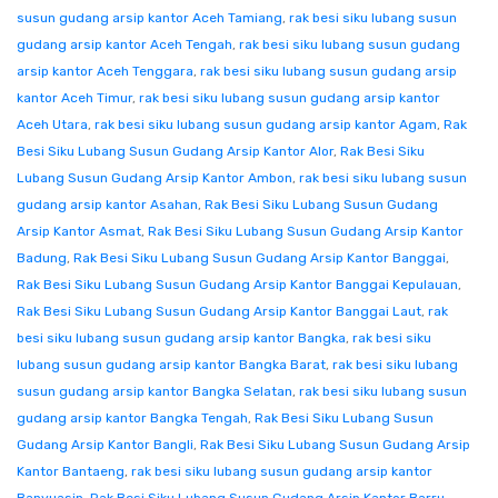
susun gudang arsip kantor Aceh Tamiang
,
rak besi siku lubang susun
gudang arsip kantor Aceh Tengah
,
rak besi siku lubang susun gudang
arsip kantor Aceh Tenggara
,
rak besi siku lubang susun gudang arsip
kantor Aceh Timur
,
rak besi siku lubang susun gudang arsip kantor
Aceh Utara
,
rak besi siku lubang susun gudang arsip kantor Agam
,
Rak
Besi Siku Lubang Susun Gudang Arsip Kantor Alor
,
Rak Besi Siku
Lubang Susun Gudang Arsip Kantor Ambon
,
rak besi siku lubang susun
gudang arsip kantor Asahan
,
Rak Besi Siku Lubang Susun Gudang
Arsip Kantor Asmat
,
Rak Besi Siku Lubang Susun Gudang Arsip Kantor
Badung
,
Rak Besi Siku Lubang Susun Gudang Arsip Kantor Banggai
,
Rak Besi Siku Lubang Susun Gudang Arsip Kantor Banggai Kepulauan
,
Rak Besi Siku Lubang Susun Gudang Arsip Kantor Banggai Laut
,
rak
besi siku lubang susun gudang arsip kantor Bangka
,
rak besi siku
lubang susun gudang arsip kantor Bangka Barat
,
rak besi siku lubang
susun gudang arsip kantor Bangka Selatan
,
rak besi siku lubang susun
gudang arsip kantor Bangka Tengah
,
Rak Besi Siku Lubang Susun
Gudang Arsip Kantor Bangli
,
Rak Besi Siku Lubang Susun Gudang Arsip
Kantor Bantaeng
,
rak besi siku lubang susun gudang arsip kantor