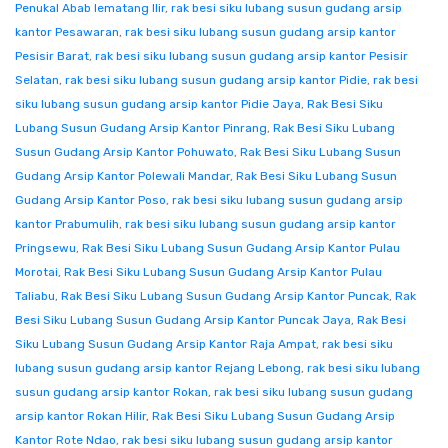
Penukal Abab lematang Ilir
,
rak besi siku lubang susun gudang arsip
kantor Pesawaran
,
rak besi siku lubang susun gudang arsip kantor
Pesisir Barat
,
rak besi siku lubang susun gudang arsip kantor Pesisir
Selatan
,
rak besi siku lubang susun gudang arsip kantor Pidie
,
rak besi
siku lubang susun gudang arsip kantor Pidie Jaya
,
Rak Besi Siku
Lubang Susun Gudang Arsip Kantor Pinrang
,
Rak Besi Siku Lubang
Susun Gudang Arsip Kantor Pohuwato
,
Rak Besi Siku Lubang Susun
Gudang Arsip Kantor Polewali Mandar
,
Rak Besi Siku Lubang Susun
Gudang Arsip Kantor Poso
,
rak besi siku lubang susun gudang arsip
kantor Prabumulih
,
rak besi siku lubang susun gudang arsip kantor
Pringsewu
,
Rak Besi Siku Lubang Susun Gudang Arsip Kantor Pulau
Morotai
,
Rak Besi Siku Lubang Susun Gudang Arsip Kantor Pulau
Taliabu
,
Rak Besi Siku Lubang Susun Gudang Arsip Kantor Puncak
,
Rak
Besi Siku Lubang Susun Gudang Arsip Kantor Puncak Jaya
,
Rak Besi
Siku Lubang Susun Gudang Arsip Kantor Raja Ampat
,
rak besi siku
lubang susun gudang arsip kantor Rejang Lebong
,
rak besi siku lubang
susun gudang arsip kantor Rokan
,
rak besi siku lubang susun gudang
arsip kantor Rokan Hilir
,
Rak Besi Siku Lubang Susun Gudang Arsip
Kantor Rote Ndao
,
rak besi siku lubang susun gudang arsip kantor