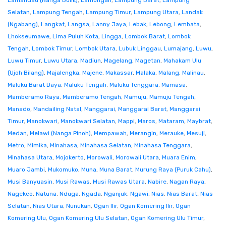
Lamandau (Nanga Bulik)
,
Lamongan
,
Lampung Barat
,
Lampung
Selatan
,
Lampung Tengah
,
Lampung Timur
,
Lampung Utara
,
Landak
(Ngabang)
,
Langkat
,
Langsa
,
Lanny Jaya
,
Lebak
,
Lebong
,
Lembata
,
Lhokseumawe
,
Lima Puluh Kota
,
Lingga
,
Lombok Barat
,
Lombok
Tengah
,
Lombok Timur
,
Lombok Utara
,
Lubuk Linggau
,
Lumajang
,
Luwu
,
Luwu Timur
,
Luwu Utara
,
Madiun
,
Magelang
,
Magetan
,
Mahakam Ulu
(Ujoh Bilang)
,
Majalengka
,
Majene
,
Makassar
,
Malaka
,
Malang
,
Malinau
,
Maluku Barat Daya
,
Maluku Tengah
,
Maluku Tenggara
,
Mamasa
,
Mamberamo Raya
,
Mamberamo Tengah
,
Mamuju
,
Mamuju Tengah
,
Manado
,
Mandailing Natal
,
Manggarai
,
Manggarai Barat
,
Manggarai
Timur
,
Manokwari
,
Manokwari Selatan
,
Mappi
,
Maros
,
Mataram
,
Maybrat
,
Medan
,
Melawi (Nanga Pinoh)
,
Mempawah
,
Merangin
,
Merauke
,
Mesuji
,
Metro
,
Mimika
,
Minahasa
,
Minahasa Selatan
,
Minahasa Tenggara
,
Minahasa Utara
,
Mojokerto
,
Morowali
,
Morowali Utara
,
Muara Enim
,
Muaro Jambi
,
Mukomuko
,
Muna
,
Muna Barat
,
Murung Raya (Puruk Cahu)
,
Musi Banyuasin
,
Musi Rawas
,
Musi Rawas Utara
,
Nabire
,
Nagan Raya
,
Nagekeo
,
Natuna
,
Nduga
,
Ngada
,
Nganjuk
,
Ngawi
,
Nias
,
Nias Barat
,
Nias
Selatan
,
Nias Utara
,
Nunukan
,
Ogan Ilir
,
Ogan Komering Ilir
,
Ogan
Komering Ulu
,
Ogan Komering Ulu Selatan
,
Ogan Komering Ulu Timur
,