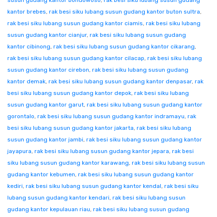
susun gudang kantor bondowoso
,
rak besi siku lubang susun gudang
kantor brebes
,
rak besi siku lubang susun gudang kantor buton sultra
,
rak besi siku lubang susun gudang kantor ciamis
,
rak besi siku lubang
susun gudang kantor cianjur
,
rak besi siku lubang susun gudang
kantor cibinong
,
rak besi siku lubang susun gudang kantor cikarang
,
rak besi siku lubang susun gudang kantor cilacap
,
rak besi siku lubang
susun gudang kantor cirebon
,
rak besi siku lubang susun gudang
kantor demak
,
rak besi siku lubang susun gudang kantor denpasar
,
rak
besi siku lubang susun gudang kantor depok
,
rak besi siku lubang
susun gudang kantor garut
,
rak besi siku lubang susun gudang kantor
gorontalo
,
rak besi siku lubang susun gudang kantor indramayu
,
rak
besi siku lubang susun gudang kantor jakarta
,
rak besi siku lubang
susun gudang kantor jambi
,
rak besi siku lubang susun gudang kantor
jayapura
,
rak besi siku lubang susun gudang kantor jepara
,
rak besi
siku lubang susun gudang kantor karawang
,
rak besi siku lubang susun
gudang kantor kebumen
,
rak besi siku lubang susun gudang kantor
kediri
,
rak besi siku lubang susun gudang kantor kendal
,
rak besi siku
lubang susun gudang kantor kendari
,
rak besi siku lubang susun
gudang kantor kepulauan riau
,
rak besi siku lubang susun gudang