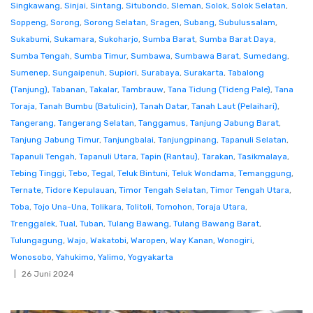
Singkawang
,
Sinjai
,
Sintang
,
Situbondo
,
Sleman
,
Solok
,
Solok Selatan
,
Soppeng
,
Sorong
,
Sorong Selatan
,
Sragen
,
Subang
,
Subulussalam
,
Sukabumi
,
Sukamara
,
Sukoharjo
,
Sumba Barat
,
Sumba Barat Daya
,
Sumba Tengah
,
Sumba Timur
,
Sumbawa
,
Sumbawa Barat
,
Sumedang
,
Sumenep
,
Sungaipenuh
,
Supiori
,
Surabaya
,
Surakarta
,
Tabalong
(Tanjung)
,
Tabanan
,
Takalar
,
Tambrauw
,
Tana Tidung (Tideng Pale)
,
Tana
Toraja
,
Tanah Bumbu (Batulicin)
,
Tanah Datar
,
Tanah Laut (Pelaihari)
,
Tangerang
,
Tangerang Selatan
,
Tanggamus
,
Tanjung Jabung Barat
,
Tanjung Jabung Timur
,
Tanjungbalai
,
Tanjungpinang
,
Tapanuli Selatan
,
Tapanuli Tengah
,
Tapanuli Utara
,
Tapin (Rantau)
,
Tarakan
,
Tasikmalaya
,
Tebing Tinggi
,
Tebo
,
Tegal
,
Teluk Bintuni
,
Teluk Wondama
,
Temanggung
,
Ternate
,
Tidore Kepulauan
,
Timor Tengah Selatan
,
Timor Tengah Utara
,
Toba
,
Tojo Una-Una
,
Tolikara
,
Tolitoli
,
Tomohon
,
Toraja Utara
,
Trenggalek
,
Tual
,
Tuban
,
Tulang Bawang
,
Tulang Bawang Barat
,
Tulungagung
,
Wajo
,
Wakatobi
,
Waropen
,
Way Kanan
,
Wonogiri
,
Wonosobo
,
Yahukimo
,
Yalimo
,
Yogyakarta
26 Juni 2024