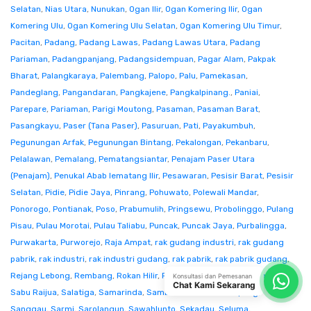
Selatan
,
Nias Utara
,
Nunukan
,
Ogan Ilir
,
Ogan Komering Ilir
,
Ogan
Komering Ulu
,
Ogan Komering Ulu Selatan
,
Ogan Komering Ulu Timur
,
Pacitan
,
Padang
,
Padang Lawas
,
Padang Lawas Utara
,
Padang
Pariaman
,
Padangpanjang
,
Padangsidempuan
,
Pagar Alam
,
Pakpak
Bharat
,
Palangkaraya
,
Palembang
,
Palopo
,
Palu
,
Pamekasan
,
Pandeglang
,
Pangandaran
,
Pangkajene
,
Pangkalpinang.
,
Paniai
,
Parepare
,
Pariaman
,
Parigi Moutong
,
Pasaman
,
Pasaman Barat
,
Pasangkayu
,
Paser (Tana Paser)
,
Pasuruan
,
Pati
,
Payakumbuh
,
Pegunungan Arfak
,
Pegunungan Bintang
,
Pekalongan
,
Pekanbaru
,
Pelalawan
,
Pemalang
,
Pematangsiantar
,
Penajam Paser Utara
(Penajam)
,
Penukal Abab lematang Ilir
,
Pesawaran
,
Pesisir Barat
,
Pesisir
Selatan
,
Pidie
,
Pidie Jaya
,
Pinrang
,
Pohuwato
,
Polewali Mandar
,
Ponorogo
,
Pontianak
,
Poso
,
Prabumulih
,
Pringsewu
,
Probolinggo
,
Pulang
Pisau
,
Pulau Morotai
,
Pulau Taliabu
,
Puncak
,
Puncak Jaya
,
Purbalingga
,
Purwakarta
,
Purworejo
,
Raja Ampat
,
rak gudang industri
,
rak gudang
pabrik
,
rak industri
,
rak industri gudang
,
rak pabrik
,
rak pabrik gudang
,
Rejang Lebong
,
Rembang
,
Rokan Hilir
,
Rokan Hulu
,
Rote Ndao
,
Sabang
,
Konsultasi dan Pemesanan
Chat Kami Sekarang
Sabu Raijua
,
Salatiga
,
Samarinda
,
Sambas
,
Samosir
,
Sampang
,
Sanggau
,
Sarmi
,
Sarolangun
,
Sawahlunto
,
Sekadau
,
Seluma
,