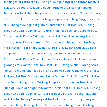
Tanjungbalai
,
rak besi siku lubang susun gudang arsip kantor Tapanuli
Selatan
,
rak besi siku lubang susun gudang arsip kantor Tapanuli
Tengah
,
rak besi siku lubang susun gudang arsip kantor Tapanuli Utara
,
rak besi siku lubang susun gudang arsip kantor Tebing Tinggi
,
rak besi
siku lubang susun gudang arsip kantor Tebo
,
Rak Besi Siku Lubang
Susun Gudang Arsip Kantor Teluk Bintuni
,
Rak Besi Siku Lubang Susun
Gudang Arsip Kantor Teluk Wondama
,
Rak Besi Siku Lubang Susun
Gudang Arsip Kantor Ternate
,
Rak Besi Siku Lubang Susun Gudang
Arsip Kantor Tidore Kepulauan
,
Rak Besi Siku Lubang Susun Gudang
Arsip Kantor Timor Tengah Selatan
,
Rak Besi Siku Lubang Susun
Gudang Arsip Kantor Timor Tengah Utara
,
rak besi siku lubang susun
gudang arsip kantor Toba
,
Rak Besi Siku Lubang Susun Gudang Arsip
Kantor Tojo Una-Una
,
Rak Besi Siku Lubang Susun Gudang Arsip Kantor
Tolikara
,
Rak Besi Siku Lubang Susun Gudang Arsip Kantor Tolitoli
,
Rak
Besi Siku Lubang Susun Gudang Arsip Kantor Tomohon
,
Rak Besi Siku
Lubang Susun Gudang Arsip Kantor Toraja Utara
,
Rak Besi Siku Lubang
Susun Gudang Arsip Kantor Tual
,
rak besi siku lubang susun gudang
arsip kantor Tulang Bawang
,
rak besi siku lubang susun gudang arsip
kantor Tulang Bawang Barat
,
Rak Besi Siku Lubang Susun Gudang