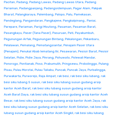
Pacitan
,
Padang
,
Padang Lawas
,
Padang Lawas Utara
,
Padang
Pariaman
,
Padangpanjang
,
Padangsidempuan
,
Pagar Alam
,
Pakpak
Bharat
,
Palangkaraya
,
Palembang
,
Palopo
,
Palu
,
Pamekasan
,
Pandeglang
,
Pangandaran
,
Pangkajene
,
Pangkalpinang.
,
Paniai
,
Parepare
,
Pariaman
,
Parigi Moutong
,
Pasaman
,
Pasaman Barat
,
Pasangkayu
,
Paser (Tana Paser)
,
Pasuruan
,
Pati
,
Payakumbuh
,
Pegunungan Arfak
,
Pegunungan Bintang
,
Pekalongan
,
Pekanbaru
,
Pelalawan
,
Pemalang
,
Pematangsiantar
,
Penajam Paser Utara
(Penajam)
,
Penukal Abab lematang Ilir
,
Pesawaran
,
Pesisir Barat
,
Pesisir
Selatan
,
Pidie
,
Pidie Jaya
,
Pinrang
,
Pohuwato
,
Polewali Mandar
,
Ponorogo
,
Pontianak
,
Poso
,
Prabumulih
,
Pringsewu
,
Probolinggo
,
Pulang
Pisau
,
Pulau Morotai
,
Pulau Taliabu
,
Puncak
,
Puncak Jaya
,
Purbalingga
,
Purwakarta
,
Purworejo
,
Raja Ampat
,
rak besi
,
rak besi siku lubang
,
rak
besi siku lubang 5 susun
,
rak besi siku lubang susun gudang arsip
kantor Aceh Barat
,
rak besi siku lubang susun gudang arsip kantor
Aceh Barat Daya
,
rak besi siku lubang susun gudang arsip kantor Aceh
Besar
,
rak besi siku lubang susun gudang arsip kantor Aceh Jaya
,
rak
besi siku lubang susun gudang arsip kantor Aceh Selatan
,
rak besi siku
lubang susun gudang arsip kantor Aceh Singkil
,
rak besi siku lubang