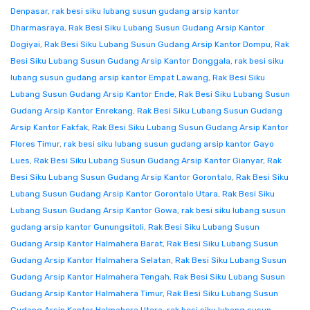
Denpasar
,
rak besi siku lubang susun gudang arsip kantor
Dharmasraya
,
Rak Besi Siku Lubang Susun Gudang Arsip Kantor
Dogiyai
,
Rak Besi Siku Lubang Susun Gudang Arsip Kantor Dompu
,
Rak
Besi Siku Lubang Susun Gudang Arsip Kantor Donggala
,
rak besi siku
lubang susun gudang arsip kantor Empat Lawang
,
Rak Besi Siku
Lubang Susun Gudang Arsip Kantor Ende
,
Rak Besi Siku Lubang Susun
Gudang Arsip Kantor Enrekang
,
Rak Besi Siku Lubang Susun Gudang
Arsip Kantor Fakfak
,
Rak Besi Siku Lubang Susun Gudang Arsip Kantor
Flores Timur
,
rak besi siku lubang susun gudang arsip kantor Gayo
Lues
,
Rak Besi Siku Lubang Susun Gudang Arsip Kantor Gianyar
,
Rak
Besi Siku Lubang Susun Gudang Arsip Kantor Gorontalo
,
Rak Besi Siku
Lubang Susun Gudang Arsip Kantor Gorontalo Utara
,
Rak Besi Siku
Lubang Susun Gudang Arsip Kantor Gowa
,
rak besi siku lubang susun
gudang arsip kantor Gunungsitoli
,
Rak Besi Siku Lubang Susun
Gudang Arsip Kantor Halmahera Barat
,
Rak Besi Siku Lubang Susun
Gudang Arsip Kantor Halmahera Selatan
,
Rak Besi Siku Lubang Susun
Gudang Arsip Kantor Halmahera Tengah
,
Rak Besi Siku Lubang Susun
Gudang Arsip Kantor Halmahera Timur
,
Rak Besi Siku Lubang Susun