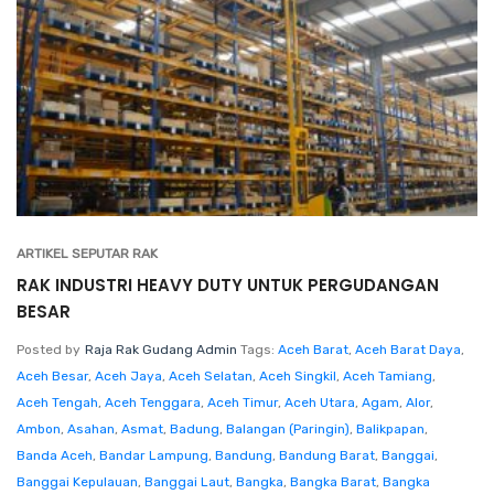
ARTIKEL SEPUTAR RAK
RAK INDUSTRI HEAVY DUTY UNTUK PERGUDANGAN
BESAR
Posted by
Raja Rak Gudang Admin
Tags:
Aceh Barat
,
Aceh Barat Daya
,
Aceh Besar
,
Aceh Jaya
,
Aceh Selatan
,
Aceh Singkil
,
Aceh Tamiang
,
Aceh Tengah
,
Aceh Tenggara
,
Aceh Timur
,
Aceh Utara
,
Agam
,
Alor
,
Ambon
,
Asahan
,
Asmat
,
Badung
,
Balangan (Paringin)
,
Balikpapan
,
Banda Aceh
,
Bandar Lampung
,
Bandung
,
Bandung Barat
,
Banggai
,
Banggai Kepulauan
,
Banggai Laut
,
Bangka
,
Bangka Barat
,
Bangka