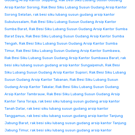
Gudang Arsip Kantor Soppeng
,
Rak Besi Siku Lubang Susun Gudang
Arsip Kantor Sorong
,
Rak Besi Siku Lubang Susun Gudang Arsip Kantor
Sorong Selatan
,
rak besi siku lubang susun gudang arsip kantor
Subulussalam
,
Rak Besi Siku Lubang Susun Gudang Arsip Kantor
Sumba Barat
,
Rak Besi Siku Lubang Susun Gudang Arsip Kantor Sumba
Barat Daya
,
Rak Besi Siku Lubang Susun Gudang Arsip Kantor Sumba
Tengah
,
Rak Besi Siku Lubang Susun Gudang Arsip Kantor Sumba
Timur
,
Rak Besi Siku Lubang Susun Gudang Arsip Kantor Sumbawa
,
Rak Besi Siku Lubang Susun Gudang Arsip Kantor Sumbawa Barat
,
rak
besi siku lubang susun gudang arsip kantor Sungaipenuh
,
Rak Besi
Siku Lubang Susun Gudang Arsip Kantor Supiori
,
Rak Besi Siku Lubang
Susun Gudang Arsip Kantor Tabanan
,
Rak Besi Siku Lubang Susun
Gudang Arsip Kantor Takalar
,
Rak Besi Siku Lubang Susun Gudang
Arsip Kantor Tambrauw
,
Rak Besi Siku Lubang Susun Gudang Arsip
Kantor Tana Toraja
,
rak besi siku lubang susun gudang arsip kantor
Tanah Datar
,
rak besi siku lubang susun gudang arsip kantor
Tanggamus
,
rak besi siku lubang susun gudang arsip kantor Tanjung
Jabung Barat
,
rak besi siku lubang susun gudang arsip kantor Tanjung
Jabung Timur
,
rak besi siku lubang susun gudang arsip kantor