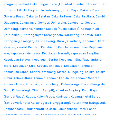
Tengah (Barabai)
,
Hulu Sungai Utara (Amuntai)
,
Humbang Hasundutan
,
Indragiri Hilir
,
Indragiri Hulu
,
Indramayu
,
Intan Jaya
,
Jakarta Barat
,
Jakarta Pusat
,
Jakarta Selatan
,
Jakarta Timur
,
Jakarta Utara
,
Jambi
,
Jayapura
,
Jayawijaya
,
Jember
,
Jembrana
,
Jeneponto
,
Jepara
,
Jombang
,
Kaimana
,
Kampar
,
Kapuas (Kuala Kapuas)
,
Kapuas Hulu
(Putussibau)
,
Karanganyar
,
Karangasem
,
Karawang
,
Karimun
,
Karo
,
Katingan (Kasongan)
,
Kaur
,
Kayong Utara (Sukadana)
,
Kebumen
,
Kediri
,
Keerom
,
Kendal
,
Kendari
,
Kepahiang
,
Kepulauan Anambas
,
Kepulauan
Aru
,
Kepulauan Mentawai
,
Kepulauan Meranti
,
Kepulauan Sangihe
,
Kepulauan Selayar
,
Kepulauan Seribu
,
Kepulauan Siau Tagulandang
Biaro
,
Kepulauan Sula
,
Kepulauan Talaud
,
Kepulauan Tanimbar
,
Kepulauan Yapen
,
Kerinci
,
Ketapang
,
Klaten
,
Klungkung
,
Kolaka
,
Kolaka
Timur
,
Kolaka Utara
,
Konawe
,
Konawe Kepulauan
,
Konawe Selatan
,
Konawe Utara
,
Kotabaru
,
Kotamobagu
,
Kotawaringin Barat (Pangkalan
Bun)
,
Kotawaringin Timur (Sampit)
,
Kuantan Singingi
,
Kubu Raya
(Sungai Raya)
,
Kudus
,
Kulon Progo
,
Kuningan
,
Kupang
,
Kutai Barat
(Sendawar)
,
Kutai Kartanegara (Tenggarong)
,
Kutai Timur (Sangatta)
,
Labuhanbatu
,
Labuhanbatu Selatan
,
Labuhanbatu Utara
,
Lahat
,