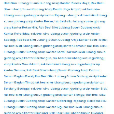
Besi Siku Lubang Susun Gudang Arsip Kantor Puncak Jaya
,
Rak Besi
Siku Lubang Susun Gudang Arsip Kantor Raja Ampat
,
rak besi siku
lubang susun gudang arsip kantor Rejang Lebong
,
rak besi siku lubang
susun gudang arsip kantor Rokan
,
rak besi siku lubang susun gudang
arsip kantor Rokan Hilir
,
Rak Besi Siku Lubang Susun Gudang Arsip
Kantor Rote Ndao
,
rak besi siku lubang susun gudang arsip kantor
Sabang
,
Rak Besi Siku Lubang Susun Gudang Arsip Kantor Sabu Raijua
,
rak besi siku lubang susun gudang arsip kantor Samosir
,
Rak Besi Siku
Lubang Susun Gudang Arsip Kantor Sarmi
,
rak besi siku lubang susun
gudang arsip kantor Sarolangun
,
rak besi siku lubang susun gudang
arsip kantor Sawahlunto
,
rak besi siku lubang susun gudang arsip
kantor Seluma
,
Rak Besi Siku Lubang Susun Gudang Arsip Kantor
Seram Bagian Barat
,
Rak Besi Siku Lubang Susun Gudang Arsip Kantor
Seram Bagian Timur
,
rak besi siku lubang susun gudang arsip kantor
Serdang Bedagai
,
rak besi siku lubang susun gudang arsip kantor Siak
,
rak besi siku lubang susun gudang arsip kantor Sibolga
,
Rak Besi Siku
Lubang Susun Gudang Arsip Kantor Sidenreng Rappang
,
Rak Besi Siku
Lubang Susun Gudang Arsip Kantor Sigi
,
rak besi siku lubang susun
gudang arsip kantor Sijunjung
,
Rak Besi Siku Lubang Susun Gudang