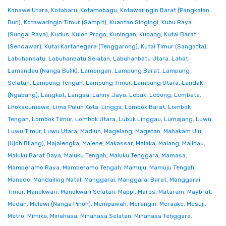
Konawe Utara
,
Kotabaru
,
Kotamobagu
,
Kotawaringin Barat (Pangkalan
Bun)
,
Kotawaringin Timur (Sampit)
,
Kuantan Singingi
,
Kubu Raya
(Sungai Raya)
,
Kudus
,
Kulon Progo
,
Kuningan
,
Kupang
,
Kutai Barat
(Sendawar)
,
Kutai Kartanegara (Tenggarong)
,
Kutai Timur (Sangatta)
,
Labuhanbatu
,
Labuhanbatu Selatan
,
Labuhanbatu Utara
,
Lahat
,
Lamandau (Nanga Bulik)
,
Lamongan
,
Lampung Barat
,
Lampung
Selatan
,
Lampung Tengah
,
Lampung Timur
,
Lampung Utara
,
Landak
(Ngabang)
,
Langkat
,
Langsa
,
Lanny Jaya
,
Lebak
,
Lebong
,
Lembata
,
Lhokseumawe
,
Lima Puluh Kota
,
Lingga
,
Lombok Barat
,
Lombok
Tengah
,
Lombok Timur
,
Lombok Utara
,
Lubuk Linggau
,
Lumajang
,
Luwu
,
Luwu Timur
,
Luwu Utara
,
Madiun
,
Magelang
,
Magetan
,
Mahakam Ulu
(Ujoh Bilang)
,
Majalengka
,
Majene
,
Makassar
,
Malaka
,
Malang
,
Malinau
,
Maluku Barat Daya
,
Maluku Tengah
,
Maluku Tenggara
,
Mamasa
,
Mamberamo Raya
,
Mamberamo Tengah
,
Mamuju
,
Mamuju Tengah
,
Manado
,
Mandailing Natal
,
Manggarai
,
Manggarai Barat
,
Manggarai
Timur
,
Manokwari
,
Manokwari Selatan
,
Mappi
,
Maros
,
Mataram
,
Maybrat
,
Medan
,
Melawi (Nanga Pinoh)
,
Mempawah
,
Merangin
,
Merauke
,
Mesuji
,
Metro
,
Mimika
,
Minahasa
,
Minahasa Selatan
,
Minahasa Tenggara
,