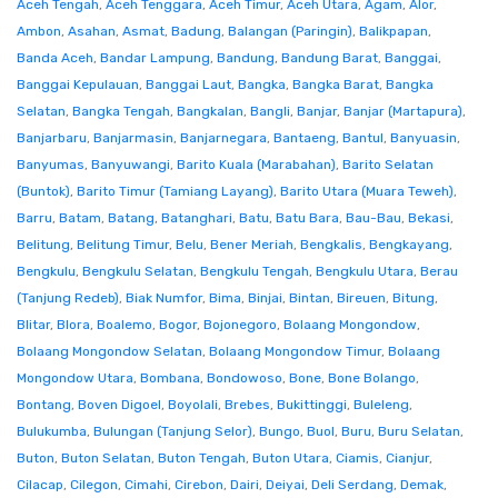
Aceh Tengah
,
Aceh Tenggara
,
Aceh Timur
,
Aceh Utara
,
Agam
,
Alor
,
Ambon
,
Asahan
,
Asmat
,
Badung
,
Balangan (Paringin)
,
Balikpapan
,
Banda Aceh
,
Bandar Lampung
,
Bandung
,
Bandung Barat
,
Banggai
,
Banggai Kepulauan
,
Banggai Laut
,
Bangka
,
Bangka Barat
,
Bangka
Selatan
,
Bangka Tengah
,
Bangkalan
,
Bangli
,
Banjar
,
Banjar (Martapura)
,
Banjarbaru
,
Banjarmasin
,
Banjarnegara
,
Bantaeng
,
Bantul
,
Banyuasin
,
Banyumas
,
Banyuwangi
,
Barito Kuala (Marabahan)
,
Barito Selatan
(Buntok)
,
Barito Timur (Tamiang Layang)
,
Barito Utara (Muara Teweh)
,
Barru
,
Batam
,
Batang
,
Batanghari
,
Batu
,
Batu Bara
,
Bau-Bau
,
Bekasi
,
Belitung
,
Belitung Timur
,
Belu
,
Bener Meriah
,
Bengkalis
,
Bengkayang
,
Bengkulu
,
Bengkulu Selatan
,
Bengkulu Tengah
,
Bengkulu Utara
,
Berau
(Tanjung Redeb)
,
Biak Numfor
,
Bima
,
Binjai
,
Bintan
,
Bireuen
,
Bitung
,
Blitar
,
Blora
,
Boalemo
,
Bogor
,
Bojonegoro
,
Bolaang Mongondow
,
Bolaang Mongondow Selatan
,
Bolaang Mongondow Timur
,
Bolaang
Mongondow Utara
,
Bombana
,
Bondowoso
,
Bone
,
Bone Bolango
,
Bontang
,
Boven Digoel
,
Boyolali
,
Brebes
,
Bukittinggi
,
Buleleng
,
Bulukumba
,
Bulungan (Tanjung Selor)
,
Bungo
,
Buol
,
Buru
,
Buru Selatan
,
Buton
,
Buton Selatan
,
Buton Tengah
,
Buton Utara
,
Ciamis
,
Cianjur
,
Cilacap
,
Cilegon
,
Cimahi
,
Cirebon
,
Dairi
,
Deiyai
,
Deli Serdang
,
Demak
,