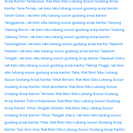
Arsip Kantor Tambrauw
,
Rak Besi Siku Lubang Susun Gudang Arsip
Kantor Tana Toraja
,
rak besi siku lubang susun gudang arsip kantor
Tanah Datar
,
rak besi siku lubang susun gudang arsip kantor
Tanggamus
,
rak besi siku lubang susun gudang arsip kantor Tanjung
Jabung Barat
,
rak besi siku lubang susun gudang arsip kantor Tanjung
Jabung Timur
,
rak besi siku lubang susun gudang arsip kantor
Tanjungbalai
,
rak besi siku lubang susun gudang arsip kantor Tapanuli
Selatan
,
rak besi siku lubang susun gudang arsip kantor Tapanuli
Tengah
,
rak besi siku lubang susun gudang arsip kantor Tapanuli Utara
,
rak besi siku lubang susun gudang arsip kantor Tebing Tinggi
,
rak besi
siku lubang susun gudang arsip kantor Tebo
,
Rak Besi Siku Lubang
Susun Gudang Arsip Kantor Teluk Bintuni
,
Rak Besi Siku Lubang Susun
Gudang Arsip Kantor Teluk Wondama
,
Rak Besi Siku Lubang Susun
Gudang Arsip Kantor Ternate
,
Rak Besi Siku Lubang Susun Gudang
Arsip Kantor Tidore Kepulauan
,
Rak Besi Siku Lubang Susun Gudang
Arsip Kantor Timor Tengah Selatan
,
Rak Besi Siku Lubang Susun
Gudang Arsip Kantor Timor Tengah Utara
,
rak besi siku lubang susun
gudang arsip kantor Toba
,
Rak Besi Siku Lubang Susun Gudang Arsip
Kantor Tojo Una-Una
,
Rak Besi Siku Lubang Susun Gudang Arsip Kantor