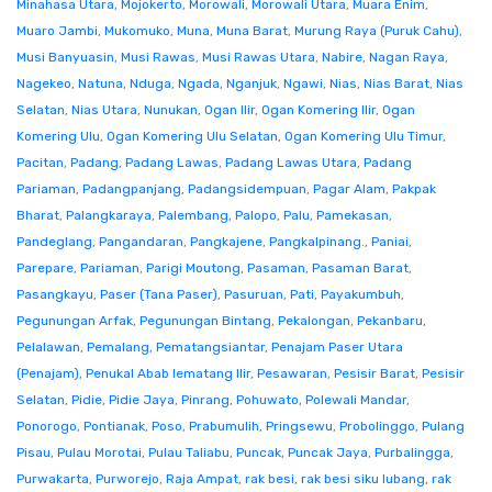
Minahasa Utara
,
Mojokerto
,
Morowali
,
Morowali Utara
,
Muara Enim
,
Muaro Jambi
,
Mukomuko
,
Muna
,
Muna Barat
,
Murung Raya (Puruk Cahu)
,
Musi Banyuasin
,
Musi Rawas
,
Musi Rawas Utara
,
Nabire
,
Nagan Raya
,
Nagekeo
,
Natuna
,
Nduga
,
Ngada
,
Nganjuk
,
Ngawi
,
Nias
,
Nias Barat
,
Nias
Selatan
,
Nias Utara
,
Nunukan
,
Ogan Ilir
,
Ogan Komering Ilir
,
Ogan
Komering Ulu
,
Ogan Komering Ulu Selatan
,
Ogan Komering Ulu Timur
,
Pacitan
,
Padang
,
Padang Lawas
,
Padang Lawas Utara
,
Padang
Pariaman
,
Padangpanjang
,
Padangsidempuan
,
Pagar Alam
,
Pakpak
Bharat
,
Palangkaraya
,
Palembang
,
Palopo
,
Palu
,
Pamekasan
,
Pandeglang
,
Pangandaran
,
Pangkajene
,
Pangkalpinang.
,
Paniai
,
Parepare
,
Pariaman
,
Parigi Moutong
,
Pasaman
,
Pasaman Barat
,
Pasangkayu
,
Paser (Tana Paser)
,
Pasuruan
,
Pati
,
Payakumbuh
,
Pegunungan Arfak
,
Pegunungan Bintang
,
Pekalongan
,
Pekanbaru
,
Pelalawan
,
Pemalang
,
Pematangsiantar
,
Penajam Paser Utara
(Penajam)
,
Penukal Abab lematang Ilir
,
Pesawaran
,
Pesisir Barat
,
Pesisir
Selatan
,
Pidie
,
Pidie Jaya
,
Pinrang
,
Pohuwato
,
Polewali Mandar
,
Ponorogo
,
Pontianak
,
Poso
,
Prabumulih
,
Pringsewu
,
Probolinggo
,
Pulang
Pisau
,
Pulau Morotai
,
Pulau Taliabu
,
Puncak
,
Puncak Jaya
,
Purbalingga
,
Purwakarta
,
Purworejo
,
Raja Ampat
,
rak besi
,
rak besi siku lubang
,
rak