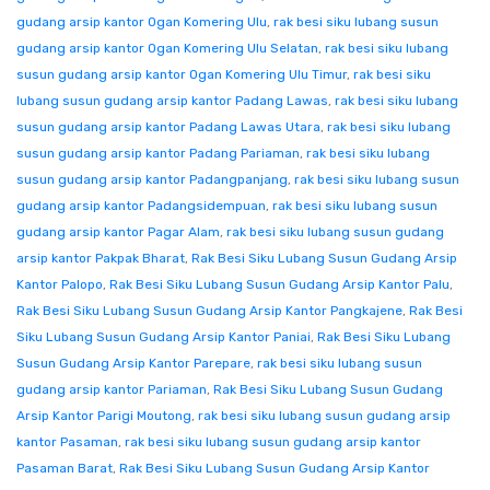
gudang arsip kantor Ogan Komering Ulu
,
rak besi siku lubang susun
gudang arsip kantor Ogan Komering Ulu Selatan
,
rak besi siku lubang
susun gudang arsip kantor Ogan Komering Ulu Timur
,
rak besi siku
lubang susun gudang arsip kantor Padang Lawas
,
rak besi siku lubang
susun gudang arsip kantor Padang Lawas Utara
,
rak besi siku lubang
susun gudang arsip kantor Padang Pariaman
,
rak besi siku lubang
susun gudang arsip kantor Padangpanjang
,
rak besi siku lubang susun
gudang arsip kantor Padangsidempuan
,
rak besi siku lubang susun
gudang arsip kantor Pagar Alam
,
rak besi siku lubang susun gudang
arsip kantor Pakpak Bharat
,
Rak Besi Siku Lubang Susun Gudang Arsip
Kantor Palopo
,
Rak Besi Siku Lubang Susun Gudang Arsip Kantor Palu
,
Rak Besi Siku Lubang Susun Gudang Arsip Kantor Pangkajene
,
Rak Besi
Siku Lubang Susun Gudang Arsip Kantor Paniai
,
Rak Besi Siku Lubang
Susun Gudang Arsip Kantor Parepare
,
rak besi siku lubang susun
gudang arsip kantor Pariaman
,
Rak Besi Siku Lubang Susun Gudang
Arsip Kantor Parigi Moutong
,
rak besi siku lubang susun gudang arsip
kantor Pasaman
,
rak besi siku lubang susun gudang arsip kantor
Pasaman Barat
,
Rak Besi Siku Lubang Susun Gudang Arsip Kantor