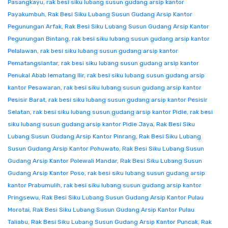
Pasangkayu
,
rak besi siku lubang susun gudang arsip kantor
Payakumbuh
,
Rak Besi Siku Lubang Susun Gudang Arsip Kantor
Pegunungan Arfak
,
Rak Besi Siku Lubang Susun Gudang Arsip Kantor
Pegunungan Bintang
,
rak besi siku lubang susun gudang arsip kantor
Pelalawan
,
rak besi siku lubang susun gudang arsip kantor
Pematangsiantar
,
rak besi siku lubang susun gudang arsip kantor
Penukal Abab lematang Ilir
,
rak besi siku lubang susun gudang arsip
kantor Pesawaran
,
rak besi siku lubang susun gudang arsip kantor
Pesisir Barat
,
rak besi siku lubang susun gudang arsip kantor Pesisir
Selatan
,
rak besi siku lubang susun gudang arsip kantor Pidie
,
rak besi
siku lubang susun gudang arsip kantor Pidie Jaya
,
Rak Besi Siku
Lubang Susun Gudang Arsip Kantor Pinrang
,
Rak Besi Siku Lubang
Susun Gudang Arsip Kantor Pohuwato
,
Rak Besi Siku Lubang Susun
Gudang Arsip Kantor Polewali Mandar
,
Rak Besi Siku Lubang Susun
Gudang Arsip Kantor Poso
,
rak besi siku lubang susun gudang arsip
kantor Prabumulih
,
rak besi siku lubang susun gudang arsip kantor
Pringsewu
,
Rak Besi Siku Lubang Susun Gudang Arsip Kantor Pulau
Morotai
,
Rak Besi Siku Lubang Susun Gudang Arsip Kantor Pulau
Taliabu
,
Rak Besi Siku Lubang Susun Gudang Arsip Kantor Puncak
,
Rak