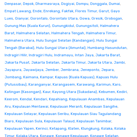
Denpasar
,
Depok
,
Dharmasraya
,
Dogiyai
,
Dompu
,
Donggala
,
Dumai
,
Empat Lawang
,
Ende
,
Enrekang
,
Fakfak
,
Flores Timur
,
Garut
,
Gayo
Lues
,
Gianyar
,
Gorontalo
,
Gorontalo Utara
,
Gowa
,
Gresik
,
Grobogan
,
Gunung Mas (Kuala Kurun)
,
Gunungkidul
,
Gunungsitoli
,
Halmahera
Barat
,
Halmahera Selatan
,
Halmahera Tengah
,
Halmahera Timur
,
Halmahera Utara
,
Hulu Sungai Selatan (Kandangan)
,
Hulu Sungai
Tengah (Barabai)
,
Hulu Sungai Utara (Amuntai)
,
Humbang Hasundutan
,
Indragiri Hilir
,
Indragiri Hulu
,
Indramayu
,
Intan Jaya
,
Jakarta Barat
,
Jakarta Pusat
,
Jakarta Selatan
,
Jakarta Timur
,
Jakarta Utara
,
Jambi
,
Jayapura
,
Jayawijaya
,
Jember
,
Jembrana
,
Jeneponto
,
Jepara
,
Jombang
,
Kaimana
,
Kampar
,
Kapuas (Kuala Kapuas)
,
Kapuas Hulu
(Putussibau)
,
Karanganyar
,
Karangasem
,
Karawang
,
Karimun
,
Karo
,
Katingan (Kasongan)
,
Kaur
,
Kayong Utara (Sukadana)
,
Kebumen
,
Kediri
,
Keerom
,
Kendal
,
Kendari
,
Kepahiang
,
Kepulauan Anambas
,
Kepulauan
Aru
,
Kepulauan Mentawai
,
Kepulauan Meranti
,
Kepulauan Sangihe
,
Kepulauan Selayar
,
Kepulauan Seribu
,
Kepulauan Siau Tagulandang
Biaro
,
Kepulauan Sula
,
Kepulauan Talaud
,
Kepulauan Tanimbar
,
Kepulauan Yapen
,
Kerinci
,
Ketapang
,
Klaten
,
Klungkung
,
Kolaka
,
Kolaka
Timur
,
Kolaka Utara
,
Konawe
,
Konawe Kepulauan
,
Konawe Selatan
,