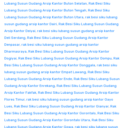
Lubang Susun Gudang Arsip Kantor Buton Selatan
,
Rak Besi Siku
Lubang Susun Gudang Arsip Kantor Buton Tengah
,
Rak Besi Siku
Lubang Susun Gudang Arsip Kantor Buton Utara
,
rak besi siku lubang
susun gudang arsip kantor Dairi
,
Rak Besi Siku Lubang Susun Gudang
Arsip Kantor Deiyai
,
rak besi siku lubang susun gudang arsip kantor
Deli Serdang
,
Rak Besi Siku Lubang Susun Gudang Arsip Kantor
Denpasar
,
rak besi siku lubang susun gudang arsip kantor
Dharmasraya
,
Rak Besi Siku Lubang Susun Gudang Arsip Kantor
Dogiyai
,
Rak Besi Siku Lubang Susun Gudang Arsip Kantor Dompu
,
Rak
Besi Siku Lubang Susun Gudang Arsip Kantor Donggala
,
rak besi siku
lubang susun gudang arsip kantor Empat Lawang
,
Rak Besi Siku
Lubang Susun Gudang Arsip Kantor Ende
,
Rak Besi Siku Lubang Susun
Gudang Arsip Kantor Enrekang
,
Rak Besi Siku Lubang Susun Gudang
Arsip Kantor Fakfak
,
Rak Besi Siku Lubang Susun Gudang Arsip Kantor
Flores Timur
,
rak besi siku lubang susun gudang arsip kantor Gayo
Lues
,
Rak Besi Siku Lubang Susun Gudang Arsip Kantor Gianyar
,
Rak
Besi Siku Lubang Susun Gudang Arsip Kantor Gorontalo
,
Rak Besi Siku
Lubang Susun Gudang Arsip Kantor Gorontalo Utara
,
Rak Besi Siku
Lubang Susun Gudang Arsip Kantor Gowa
,
rak besi siku lubang susun