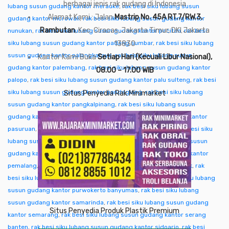
berbagai jenis rak gudang di Indonesia
lubang susun gudang kantor merauke
,
rak besi siku lubang susun
Alamat Kami : Jalan
Mastrip No. 45A RT.7/RW.3,
gudang kantor morowali
,
rak besi siku lubang susun gudang kantor
Rambutan
, Kec. Ciracas, Jakarta Timur, DKI Jakarta
nunukan
,
rak besi siku lubang susun gudang kantor pacitan
,
rak besi
siku lubang susun gudang kantor padang sumbar
13830
,
rak besi siku lubang
susun gudang kantor palangkaraya
,
rak besi siku lubang susun
Kantor Kami Buka
Setiap Hari (Kecuali Libur Nasional),
gudang kantor palembang
,
rak besi siku lubang susun gudang kantor
08.00 – 17.00 WIB
palopo
,
rak besi siku lubang susun gudang kantor palu sulteng
,
rak besi
siku lubang susun gudang kantor pandeglang
,
rak besi siku lubang
Situs Penyedia Rak Minimarket
susun gudang kantor pangkalpinang
,
rak besi siku lubang susun
gudang kantor pare-pare
,
rak besi siku lubang susun gudang kantor
pasuruan
,
rak besi siku lubang susun gudang kantor pati
,
rak besi siku
lubang susun gudang kantor pekalongan
,
rak besi siku lubang susun
gudang kantor pekanbaru
,
rak besi siku lubang susun gudang kantor
pemalang
,
rak besi siku lubang susun gudang kantor pontianak
,
rak
besi siku lubang susun gudang kantor purwakarta
,
rak besi siku lubang
susun gudang kantor purwokerto banyumas
,
rak besi siku lubang
susun gudang kantor samarinda
,
rak besi siku lubang susun gudang
Situs Penyedia Produk Plastik Premium
kantor semarang
,
rak besi siku lubang susun gudang kantor serang
banten
,
rak besi siku lubang susun gudang kantor sidoarjo
,
rak besi