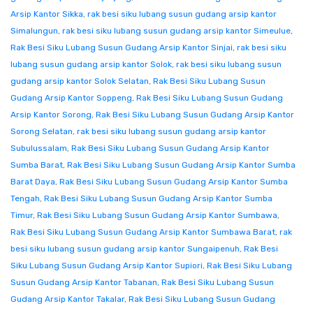
Arsip Kantor Sikka
,
rak besi siku lubang susun gudang arsip kantor
Simalungun
,
rak besi siku lubang susun gudang arsip kantor Simeulue
,
Rak Besi Siku Lubang Susun Gudang Arsip Kantor Sinjai
,
rak besi siku
lubang susun gudang arsip kantor Solok
,
rak besi siku lubang susun
gudang arsip kantor Solok Selatan
,
Rak Besi Siku Lubang Susun
Gudang Arsip Kantor Soppeng
,
Rak Besi Siku Lubang Susun Gudang
Arsip Kantor Sorong
,
Rak Besi Siku Lubang Susun Gudang Arsip Kantor
Sorong Selatan
,
rak besi siku lubang susun gudang arsip kantor
Subulussalam
,
Rak Besi Siku Lubang Susun Gudang Arsip Kantor
Sumba Barat
,
Rak Besi Siku Lubang Susun Gudang Arsip Kantor Sumba
Barat Daya
,
Rak Besi Siku Lubang Susun Gudang Arsip Kantor Sumba
Tengah
,
Rak Besi Siku Lubang Susun Gudang Arsip Kantor Sumba
Timur
,
Rak Besi Siku Lubang Susun Gudang Arsip Kantor Sumbawa
,
Rak Besi Siku Lubang Susun Gudang Arsip Kantor Sumbawa Barat
,
rak
besi siku lubang susun gudang arsip kantor Sungaipenuh
,
Rak Besi
Siku Lubang Susun Gudang Arsip Kantor Supiori
,
Rak Besi Siku Lubang
Susun Gudang Arsip Kantor Tabanan
,
Rak Besi Siku Lubang Susun
Gudang Arsip Kantor Takalar
,
Rak Besi Siku Lubang Susun Gudang