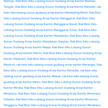
Mamuju
,
Rak Besi Siku Lubang Susun Gudang Arsip Kantor Mamuju
Tengah
,
Rak Besi Siku Lubang Susun Gudang Arsip Kantor Manado
,
rak
besi siku lubang susun gudang arsip kantor Mandailing Natal
,
Rak Besi
Siku Lubang Susun Gudang Arsip Kantor Manggarai
,
Rak Besi Siku
Lubang Susun Gudang Arsip Kantor Manggarai Barat
,
Rak Besi Siku
Lubang Susun Gudang Arsip Kantor Manggarai Timur
,
Rak Besi Siku
Lubang Susun Gudang Arsip Kantor Manokwari
,
Rak Besi Siku Lubang
Susun Gudang Arsip Kantor Manokwari Selatan
,
Rak Besi Siku Lubang
Susun Gudang Arsip Kantor Mappi
,
Rak Besi Siku Lubang Susun
Gudang Arsip Kantor Maros
,
Rak Besi Siku Lubang Susun Gudang Arsip
Kantor Mataram
,
Rak Besi Siku Lubang Susun Gudang Arsip Kantor
Maybrat
,
rak besi siku lubang susun gudang arsip kantor Merangin
,
Rak
Besi Siku Lubang Susun Gudang Arsip Kantor Merauke
,
rak besi siku
lubang susun gudang arsip kantor Mesuji
,
rak besi siku lubang susun
gudang arsip kantor Metro
,
Rak Besi Siku Lubang Susun Gudang Arsip
Kantor Mimika
,
Rak Besi Siku Lubang Susun Gudang Arsip Kantor
Minahasa
,
Rak Besi Siku Lubang Susun Gudang Arsip Kantor Minahasa
Selatan
,
Rak Besi Siku Lubang Susun Gudang Arsip Kantor Minahasa
Tenggara
,
Rak Besi Siku Lubang Susun Gudang Arsip Kantor Minahasa