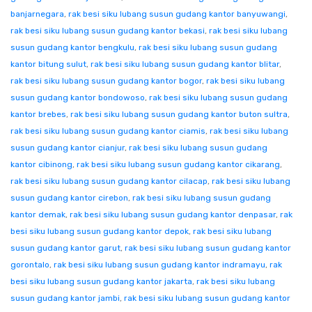
banjarnegara
,
rak besi siku lubang susun gudang kantor banyuwangi
,
rak besi siku lubang susun gudang kantor bekasi
,
rak besi siku lubang
susun gudang kantor bengkulu
,
rak besi siku lubang susun gudang
kantor bitung sulut
,
rak besi siku lubang susun gudang kantor blitar
,
rak besi siku lubang susun gudang kantor bogor
,
rak besi siku lubang
susun gudang kantor bondowoso
,
rak besi siku lubang susun gudang
kantor brebes
,
rak besi siku lubang susun gudang kantor buton sultra
,
rak besi siku lubang susun gudang kantor ciamis
,
rak besi siku lubang
susun gudang kantor cianjur
,
rak besi siku lubang susun gudang
kantor cibinong
,
rak besi siku lubang susun gudang kantor cikarang
,
rak besi siku lubang susun gudang kantor cilacap
,
rak besi siku lubang
susun gudang kantor cirebon
,
rak besi siku lubang susun gudang
kantor demak
,
rak besi siku lubang susun gudang kantor denpasar
,
rak
besi siku lubang susun gudang kantor depok
,
rak besi siku lubang
susun gudang kantor garut
,
rak besi siku lubang susun gudang kantor
gorontalo
,
rak besi siku lubang susun gudang kantor indramayu
,
rak
besi siku lubang susun gudang kantor jakarta
,
rak besi siku lubang
susun gudang kantor jambi
,
rak besi siku lubang susun gudang kantor