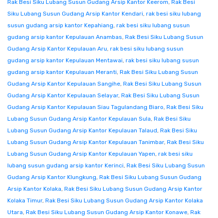
Rak Besi Siku Lubang Susun Gudang Arsip Kantor Keerom
,
Rak Besi
Siku Lubang Susun Gudang Arsip Kantor Kendari
,
rak besi siku lubang
susun gudang arsip kantor Kepahiang
,
rak besi siku lubang susun
gudang arsip kantor Kepulauan Anambas
,
Rak Besi Siku Lubang Susun
Gudang Arsip Kantor Kepulauan Aru
,
rak besi siku lubang susun
gudang arsip kantor Kepulauan Mentawai
,
rak besi siku lubang susun
gudang arsip kantor Kepulauan Meranti
,
Rak Besi Siku Lubang Susun
Gudang Arsip Kantor Kepulauan Sangihe
,
Rak Besi Siku Lubang Susun
Gudang Arsip Kantor Kepulauan Selayar
,
Rak Besi Siku Lubang Susun
Gudang Arsip Kantor Kepulauan Siau Tagulandang Biaro
,
Rak Besi Siku
Lubang Susun Gudang Arsip Kantor Kepulauan Sula
,
Rak Besi Siku
Lubang Susun Gudang Arsip Kantor Kepulauan Talaud
,
Rak Besi Siku
Lubang Susun Gudang Arsip Kantor Kepulauan Tanimbar
,
Rak Besi Siku
Lubang Susun Gudang Arsip Kantor Kepulauan Yapen
,
rak besi siku
lubang susun gudang arsip kantor Kerinci
,
Rak Besi Siku Lubang Susun
Gudang Arsip Kantor Klungkung
,
Rak Besi Siku Lubang Susun Gudang
Arsip Kantor Kolaka
,
Rak Besi Siku Lubang Susun Gudang Arsip Kantor
Kolaka Timur
,
Rak Besi Siku Lubang Susun Gudang Arsip Kantor Kolaka
Utara
,
Rak Besi Siku Lubang Susun Gudang Arsip Kantor Konawe
,
Rak