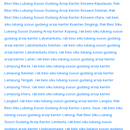
Besi Siku Lubang Susun Gudang Arsip Kantor Konawe Kepulauan
,
Rak
Besi Siku Lubang Susun Gudang Arsip Kantor Konawe Selatan
,
Rak
Besi Siku Lubang Susun Gudang Arsip Kantor Konawe Utara
,
rak besi
siku lubang susun gudang arsip kantor Kuantan Singingi
,
Rak Besi Siku
Lubang Susun Gudang Arsip Kantor Kupang
,
rak besi siku lubang susun
gudang arsip kantor Labuhanbatu
,
rak besi siku lubang susun gudang
arsip kantor Labuhanbatu Selatan
,
rak besi siku lubang susun gudang
arsip kantor Labuhanbatu Utara
,
rak besi siku lubang susun gudang
arsip kantor Lahat
,
rak besi siku lubang susun gudang arsip kantor
Lampung Barat
,
rak besi siku lubang susun gudang arsip kantor
Lampung Selatan
,
rak besi siku lubang susun gudang arsip kantor
Lampung Tengah
,
rak besi siku lubang susun gudang arsip kantor
Lampung Timur
,
rak besi siku lubang susun gudang arsip kantor
Lampung Utara
,
rak besi siku lubang susun gudang arsip kantor
Langkat
,
rak besi siku lubang susun gudang arsip kantor Langsa
,
Rak
Besi Siku Lubang Susun Gudang Arsip Kantor Lanny Jaya
,
rak besi siku
lubang susun gudang arsip kantor Lebong
,
Rak Besi Siku Lubang
Susun Gudang Arsip Kantor Lembata
,
rak besi siku lubang susun
gudang arsip kantor Lhokseumawe
,
rak besi siku lubang susun gudang