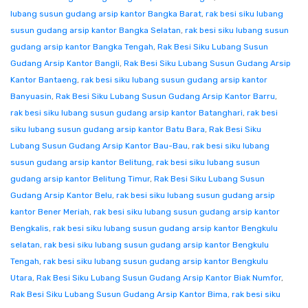
lubang susun gudang arsip kantor Bangka Barat
,
rak besi siku lubang
susun gudang arsip kantor Bangka Selatan
,
rak besi siku lubang susun
gudang arsip kantor Bangka Tengah
,
Rak Besi Siku Lubang Susun
Gudang Arsip Kantor Bangli
,
Rak Besi Siku Lubang Susun Gudang Arsip
Kantor Bantaeng
,
rak besi siku lubang susun gudang arsip kantor
Banyuasin
,
Rak Besi Siku Lubang Susun Gudang Arsip Kantor Barru
,
rak besi siku lubang susun gudang arsip kantor Batanghari
,
rak besi
siku lubang susun gudang arsip kantor Batu Bara
,
Rak Besi Siku
Lubang Susun Gudang Arsip Kantor Bau-Bau
,
rak besi siku lubang
susun gudang arsip kantor Belitung
,
rak besi siku lubang susun
gudang arsip kantor Belitung Timur
,
Rak Besi Siku Lubang Susun
Gudang Arsip Kantor Belu
,
rak besi siku lubang susun gudang arsip
kantor Bener Meriah
,
rak besi siku lubang susun gudang arsip kantor
Bengkalis
,
rak besi siku lubang susun gudang arsip kantor Bengkulu
selatan
,
rak besi siku lubang susun gudang arsip kantor Bengkulu
Tengah
,
rak besi siku lubang susun gudang arsip kantor Bengkulu
Utara
,
Rak Besi Siku Lubang Susun Gudang Arsip Kantor Biak Numfor
,
Rak Besi Siku Lubang Susun Gudang Arsip Kantor Bima
,
rak besi siku