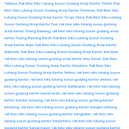
Tolikara
,
Rak Besi Siku Lubang Susun Gudang Arsip Kantor Tolitoli
,
Rak
Besi Siku Lubang Susun Gudang Arsip Kantor Tomohon
,
Rak Besi Siku
Lubang Susun Gudang Arsip Kantor Toraja Utara
,
Rak Besi Siku Lubang
Susun Gudang Arsip Kantor Tual
,
rak besi siku lubang susun gudang
arsip kantor Tulang Bawang
,
rak besi siku lubang susun gudang arsip
kantor Tulang Bawang Barat
,
Rak Besi Siku Lubang Susun Gudang
Arsip Kantor Wajo
,
Rak Besi Siku Lubang Susun Gudang Arsip Kantor
Wakatobi
,
Rak Besi Siku Lubang Susun Gudang Arsip Kantor Waropen
,
rak besi siku lubang susun gudang arsip kantor Way Kanan
,
Rak Besi
Siku Lubang Susun Gudang Arsip Kantor Yahukimo
,
Rak Besi Siku
Lubang Susun Gudang Arsip Kantor Yalimo
,
rak besi siku lubang susun
gudang kantor
,
rak besi siku lubang susun gudang kantor ambon
,
rak
besi siku lubang susun gudang kantor balikpapan
,
rak besi siku lubang
susun gudang kantor banda aceh
,
rak besi siku lubang susun gudang
kantor bandar lampung
,
rak besi siku lubang susun gudang kantor
bandung
,
rak besi siku lubang susun gudang kantor bangka belitung
,
rak besi siku lubang susun gudang kantor bangkalan
,
rak besi siku
lubang susun gudang kantor banjarbaru
,
rak besi siku lubang susun
gudang kantor banjarmasin
,
rak besi siku lubang susun gudang kantor