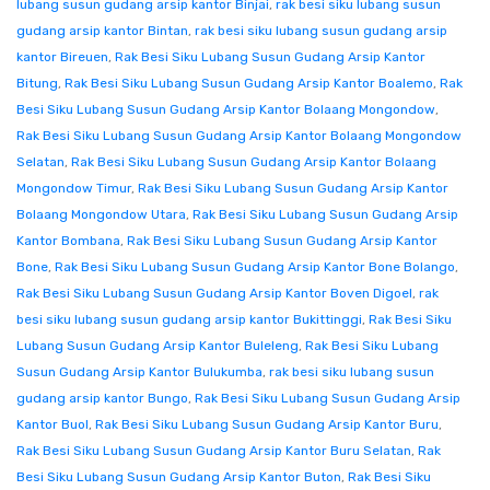
lubang susun gudang arsip kantor Binjai
,
rak besi siku lubang susun
gudang arsip kantor Bintan
,
rak besi siku lubang susun gudang arsip
kantor Bireuen
,
Rak Besi Siku Lubang Susun Gudang Arsip Kantor
Bitung
,
Rak Besi Siku Lubang Susun Gudang Arsip Kantor Boalemo
,
Rak
Besi Siku Lubang Susun Gudang Arsip Kantor Bolaang Mongondow
,
Rak Besi Siku Lubang Susun Gudang Arsip Kantor Bolaang Mongondow
Selatan
,
Rak Besi Siku Lubang Susun Gudang Arsip Kantor Bolaang
Mongondow Timur
,
Rak Besi Siku Lubang Susun Gudang Arsip Kantor
Bolaang Mongondow Utara
,
Rak Besi Siku Lubang Susun Gudang Arsip
Kantor Bombana
,
Rak Besi Siku Lubang Susun Gudang Arsip Kantor
Bone
,
Rak Besi Siku Lubang Susun Gudang Arsip Kantor Bone Bolango
,
Rak Besi Siku Lubang Susun Gudang Arsip Kantor Boven Digoel
,
rak
besi siku lubang susun gudang arsip kantor Bukittinggi
,
Rak Besi Siku
Lubang Susun Gudang Arsip Kantor Buleleng
,
Rak Besi Siku Lubang
Susun Gudang Arsip Kantor Bulukumba
,
rak besi siku lubang susun
gudang arsip kantor Bungo
,
Rak Besi Siku Lubang Susun Gudang Arsip
Kantor Buol
,
Rak Besi Siku Lubang Susun Gudang Arsip Kantor Buru
,
Rak Besi Siku Lubang Susun Gudang Arsip Kantor Buru Selatan
,
Rak
Besi Siku Lubang Susun Gudang Arsip Kantor Buton
,
Rak Besi Siku