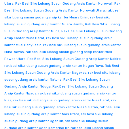
Utara
,
Rak Besi Siku Lubang Susun Gudang Arsip Kantor Morowali
,
Rak
Besi Siku Lubang Susun Gudang Arsip Kantor Morowali Utara
,
rak besi
siku lubang susun gudang arsip kantor Muara Enim
,
rak besi siku
lubang susun gudang arsip kantor Muaro Jambi
,
Rak Besi Siku Lubang
Susun Gudang Arsip Kantor Muna
,
Rak Besi Siku Lubang Susun Gudang
Arsip Kantor Muna Barat
,
rak besi siku lubang susun gudang arsip
kantor Musi Banyuasin
,
rak besi siku lubang susun gudang arsip kantor
Musi Rawas
,
rak besi siku lubang susun gudang arsip kantor Musi
Rawas Utara
,
Rak Besi Siku Lubang Susun Gudang Arsip Kantor Nabire
,
rak besi siku lubang susun gudang arsip kantor Nagan Raya
,
Rak Besi
Siku Lubang Susun Gudang Arsip Kantor Nagekeo
,
rak besi siku lubang
susun gudang arsip kantor Natuna
,
Rak Besi Siku Lubang Susun
Gudang Arsip Kantor Nduga
,
Rak Besi Siku Lubang Susun Gudang
Arsip Kantor Ngada
,
rak besi siku lubang susun gudang arsip kantor
Nias
,
rak besi siku lubang susun gudang arsip kantor Nias Barat
,
rak
besi siku lubang susun gudang arsip kantor Nias Selatan
,
rak besi siku
lubang susun gudang arsip kantor Nias Utara
,
rak besi siku lubang
susun gudang arsip kantor Ogan Ilir
,
rak besi siku lubang susun
gudang arsip kantor Ogan Komering Ilir
,
rak besi siku lubang susun