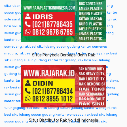
siku lubang susun gudang kantor singkawang
,
rak besi siku lubang
susun gudang kantor sofifi
,
rak besi siku lubang susun gudang kantor
solo surakarta
,
rak besi siku lubang susun gudang kantor sorong
,
rak
besi siku lubang susun gudang kantor subang
,
rak besi siku lubang
susun gudang kantor sukabumi
,
rak besi siku lubang susun gudang
kantor sumba ntt
,
rak besi siku lubang susun gudang kantor
sumedang
,
rak besi siku lubang susun gudang kantor sumenep
madura
,
rak besi siku lubang susun gudang kantor surabaya
,
rak besi
Situs Penyedia Berbagai Jenis Rak
siku lubang susun gudang kantor tangerang
,
rak besi siku lubang
susun gudang kantor tangjung selor
,
rak besi siku lubang susun
gudang kantor tanjungpinang
,
rak besi siku lubang susun gudang
kantor tarakan
,
rak besi siku lubang susun gudang kantor tasikmalaya
,
rak besi siku lubang susun gudang kantor tegal
,
rak besi siku lubang
susun gudang kantor temanggung
,
rak besi siku lubang susun gudang
kantor ternate tidore
,
rak besi siku lubang susun gudang kantor
tulungagung
,
rak besi siku lubang susun gudang kantor wonogiri
,
rak
besi siku lubang susun gudang kantor wonosobo
,
rak besi siku lubang
Situs Distributor Rak No. 1 di Indonesia
susun gudang kantor yogyakarta
,
rak gudang
,
rak siku
,
rak siku