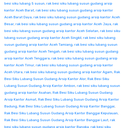
besi siku lubang 5 susun
,
rak besi siku lubang susun gudang arsip
kantor Aceh Barat
,
rak besi siku lubang susun gudang arsip kantor
Aceh Barat Daya
,
rak besi siku lubang susun gudang arsip kantor Aceh
Besar
,
rak besi siku lubang susun gudang arsip kantor Aceh Jaya
,
rak
besi siku lubang susun gudang arsip kantor Aceh Selatan
,
rak besi siku
lubang susun gudang arsip kantor Aceh Singkil
,
rak besi siku lubang
susun gudang arsip kantor Aceh Tamiang
,
rak besi siku lubang susun
gudang arsip kantor Aceh Tengah
,
rak besi siku lubang susun gudang
arsip kantor Aceh Tenggara
,
rak besi siku lubang susun gudang arsip
kantor Aceh Timur
,
rak besi siku lubang susun gudang arsip kantor
Aceh Utara
,
rak besi siku lubang susun gudang arsip kantor Agam
,
Rak
Besi Siku Lubang Susun Gudang Arsip Kantor Alor
,
Rak Besi Siku
Lubang Susun Gudang Arsip Kantor Ambon
,
rak besi siku lubang susun
gudang arsip kantor Asahan
,
Rak Besi Siku Lubang Susun Gudang
Arsip Kantor Asmat
,
Rak Besi Siku Lubang Susun Gudang Arsip Kantor
Badung
,
Rak Besi Siku Lubang Susun Gudang Arsip Kantor Banggai
,
Rak Besi Siku Lubang Susun Gudang Arsip Kantor Banggai Kepulauan
,
Rak Besi Siku Lubang Susun Gudang Arsip Kantor Banggai Laut
,
rak
besi siku lubang susun gudang arsip kantor Bangka
,
rak besi siku