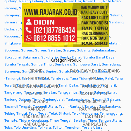
gudang
,
Rejang Lebong
,
Rembang
,
Rokan Hilir
,
Rokan Hulu
,
Rote Ndao
,
Sabang
,
Sabu Raijua
,
Salatiga
,
Samarinda
,
Sambas
,
Samosir
,
Sampang
,
Sanggau
,
Sarmi
,
Sarolangun
,
Sawahlunto
,
Sekadau
,
Seluma
,
Semarang
,
Seram Bagian Barat
,
Seram Bagian Timur
,
Serang
,
Serdang
Bedagai
,
Seruyan (Kuala Pembuang)
,
Siak
,
Sibolga
,
Sidenreng
Rappang
,
Sidoarjo
,
Sigi
,
Sijunjung
,
Sikka
,
Simalungun
,
Simeulue
,
Singkawang
,
Sinjai
,
Sintang
,
Situbondo
,
Sleman
,
Solok
,
Solok Selatan
,
Soppeng
,
Sorong
,
Sorong Selatan
,
Sragen
,
Subang
,
Subulussalam
,
Sukabumi
,
Sukamara
,
Sukoharjo
,
Sumba Barat
,
Sumba Barat Daya
,
Kategori Produk
Sumba Tengah
,
Sumba Timur
,
Sumbawa
,
Sumbawa Barat
,
Sumedang
,
BRAND
RAK HEAVY DUTY GUDANG
Sumenep
,
Sungaipenuh
,
Supiori
,
Surabaya
,
Surakarta
,
Tabalong
(Tanjung)
,
Tabanan
LEMARI ARSIP
,
Takalar
,
Tambrauw
,
Tana Tidung (Tideng Pale)
BESAR
,
Tana
Toraja
,
Tanah Bumbu (Batulicin)
,
Tanah Datar
,
Tanah Laut (Pelaihari)
,
PERLENGKAPAN GUDANG
RAK INDUSTRI
Tangerang
,
Tangerang Selatan
,
Tanggamus
,
Tanjung Jabung Barat
,
RAK ARSIP
RAK LIGHT DUTY
Tanjung Jabung Timur
,
Tanjungbalai
,
Tanjungpinang
,
Tapanuli Selatan
,
RAK BARANG
RAK MEDIUM DUTY
Tapanuli Tengah
,
Tapanuli Utara
,
Tapin (Rantau)
,
Tarakan
,
Tasikmalaya
,
RAK BESI
RAK MINIMARKET
Tebing Tinggi
,
Tebo
,
Tegal
,
Teluk Bintuni
,
Teluk Wondama
,
Temanggung
,
RAK GONDOLA
RAK PALLET
Ternate
,
Tidore Kepulauan
,
Timor Tengah Selatan
,
Timor Tengah Utara
,
RAK GUDANG
RAK PLASTIK
Toba
,
Tojo Una-Una
,
Tolikara
,
Tolitoli
,
Tomohon
,
Toraja Utara
,