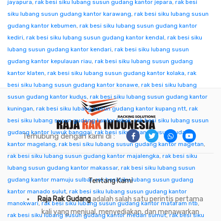
jayapura
,
rak besi siku lubang susun gudang kantor jepara
,
rak besi
siku lubang susun gudang kantor karawang
,
rak besi siku lubang susun
gudang kantor kebumen
,
rak besi siku lubang susun gudang kantor
kediri
,
rak besi siku lubang susun gudang kantor kendal
,
rak besi siku
lubang susun gudang kantor kendari
,
rak besi siku lubang susun
gudang kantor kepulauan riau
,
rak besi siku lubang susun gudang
kantor klaten
,
rak besi siku lubang susun gudang kantor kolaka
,
rak
besi siku lubang susun gudang kantor konawe
,
rak besi siku lubang
susun gudang kantor kudus
,
rak besi siku lubang susun gudang kantor
kuningan
,
rak besi siku lubang susun gudang kantor kupang ntt
,
rak
besi siku lubang susun gudang kantor lebak
,
rak besi siku lubang susun
gudang kantor luwuk banggai
,
rak besi siku lubang susun gudang
Terhubung dengan kami di :
kantor magelang
,
rak besi siku lubang susun gudang kantor magetan
,
rak besi siku lubang susun gudang kantor majalengka
,
rak besi siku
lubang susun gudang kantor makassar
,
rak besi siku lubang susun
gudang kantor mamuju sulbar
,
rak besi siku lubang susun gudang
Tentang Kami
kantor manado sulut
,
rak besi siku lubang susun gudang kantor
Raja Rak Gudang
adalah salah satu perintis pertama
manokwari
,
rak besi siku lubang susun gudang kantor mataram ntb
,
kali yang menjual, menyediakan, dan menawarkan
rak besi siku lubang susun gudang kantor medan sumut
,
rak besi siku