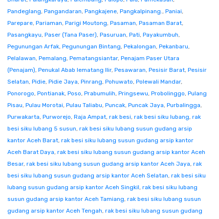
Pandeglang
,
Pangandaran
,
Pangkajene
,
Pangkalpinang.
,
Paniai
,
Parepare
,
Pariaman
,
Parigi Moutong
,
Pasaman
,
Pasaman Barat
,
Pasangkayu
,
Paser (Tana Paser)
,
Pasuruan
,
Pati
,
Payakumbuh
,
Pegunungan Arfak
,
Pegunungan Bintang
,
Pekalongan
,
Pekanbaru
,
Pelalawan
,
Pemalang
,
Pematangsiantar
,
Penajam Paser Utara
(Penajam)
,
Penukal Abab lematang Ilir
,
Pesawaran
,
Pesisir Barat
,
Pesisir
Selatan
,
Pidie
,
Pidie Jaya
,
Pinrang
,
Pohuwato
,
Polewali Mandar
,
Ponorogo
,
Pontianak
,
Poso
,
Prabumulih
,
Pringsewu
,
Probolinggo
,
Pulang
Pisau
,
Pulau Morotai
,
Pulau Taliabu
,
Puncak
,
Puncak Jaya
,
Purbalingga
,
Purwakarta
,
Purworejo
,
Raja Ampat
,
rak besi
,
rak besi siku lubang
,
rak
besi siku lubang 5 susun
,
rak besi siku lubang susun gudang arsip
kantor Aceh Barat
,
rak besi siku lubang susun gudang arsip kantor
Aceh Barat Daya
,
rak besi siku lubang susun gudang arsip kantor Aceh
Besar
,
rak besi siku lubang susun gudang arsip kantor Aceh Jaya
,
rak
besi siku lubang susun gudang arsip kantor Aceh Selatan
,
rak besi siku
lubang susun gudang arsip kantor Aceh Singkil
,
rak besi siku lubang
susun gudang arsip kantor Aceh Tamiang
,
rak besi siku lubang susun
gudang arsip kantor Aceh Tengah
,
rak besi siku lubang susun gudang