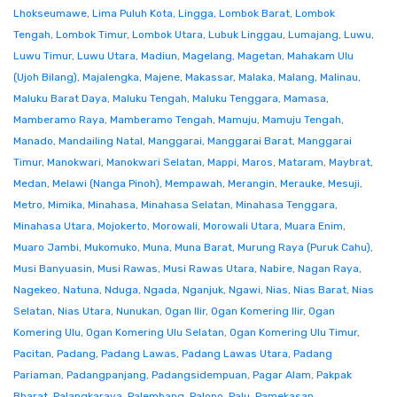
Lhokseumawe
,
Lima Puluh Kota
,
Lingga
,
Lombok Barat
,
Lombok
Tengah
,
Lombok Timur
,
Lombok Utara
,
Lubuk Linggau
,
Lumajang
,
Luwu
,
Luwu Timur
,
Luwu Utara
,
Madiun
,
Magelang
,
Magetan
,
Mahakam Ulu
(Ujoh Bilang)
,
Majalengka
,
Majene
,
Makassar
,
Malaka
,
Malang
,
Malinau
,
Maluku Barat Daya
,
Maluku Tengah
,
Maluku Tenggara
,
Mamasa
,
Mamberamo Raya
,
Mamberamo Tengah
,
Mamuju
,
Mamuju Tengah
,
Manado
,
Mandailing Natal
,
Manggarai
,
Manggarai Barat
,
Manggarai
Timur
,
Manokwari
,
Manokwari Selatan
,
Mappi
,
Maros
,
Mataram
,
Maybrat
,
Medan
,
Melawi (Nanga Pinoh)
,
Mempawah
,
Merangin
,
Merauke
,
Mesuji
,
Metro
,
Mimika
,
Minahasa
,
Minahasa Selatan
,
Minahasa Tenggara
,
Minahasa Utara
,
Mojokerto
,
Morowali
,
Morowali Utara
,
Muara Enim
,
Muaro Jambi
,
Mukomuko
,
Muna
,
Muna Barat
,
Murung Raya (Puruk Cahu)
,
Musi Banyuasin
,
Musi Rawas
,
Musi Rawas Utara
,
Nabire
,
Nagan Raya
,
Nagekeo
,
Natuna
,
Nduga
,
Ngada
,
Nganjuk
,
Ngawi
,
Nias
,
Nias Barat
,
Nias
Selatan
,
Nias Utara
,
Nunukan
,
Ogan Ilir
,
Ogan Komering Ilir
,
Ogan
Komering Ulu
,
Ogan Komering Ulu Selatan
,
Ogan Komering Ulu Timur
,
Pacitan
,
Padang
,
Padang Lawas
,
Padang Lawas Utara
,
Padang
Pariaman
,
Padangpanjang
,
Padangsidempuan
,
Pagar Alam
,
Pakpak
Bharat
,
Palangkaraya
,
Palembang
,
Palopo
,
Palu
,
Pamekasan
,