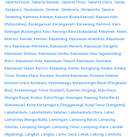
Jakarta Pusat
,
Jakarta Selatan
,
Jakarta Timur
,
Jakarta Utara
,
Jambi
,
Jayapura
,
Jayawijaya
,
Jember
,
Jembrana
,
Jeneponto
,
Jepara
,
Jombang
,
Kaimana
,
Kampar
,
Kapuas (Kuala Kapuas)
,
Kapuas Hulu
(Putussibau)
,
Karanganyar
,
Karangasem
,
Karawang
,
Karimun
,
Karo
,
Katingan (Kasongan)
,
Kaur
,
Kayong Utara (Sukadana)
,
Kebumen
,
Kediri
,
Keerom
,
Kendal
,
Kendari
,
Kepahiang
,
Kepulauan Anambas
,
Kepulauan
Aru
,
Kepulauan Mentawai
,
Kepulauan Meranti
,
Kepulauan Sangihe
,
Kepulauan Selayar
,
Kepulauan Seribu
,
Kepulauan Siau Tagulandang
Biaro
,
Kepulauan Sula
,
Kepulauan Talaud
,
Kepulauan Tanimbar
,
Kepulauan Yapen
,
Kerinci
,
Ketapang
,
Klaten
,
Klungkung
,
Kolaka
,
Kolaka
Timur
,
Kolaka Utara
,
Konawe
,
Konawe Kepulauan
,
Konawe Selatan
,
Konawe Utara
,
Kotabaru
,
Kotamobagu
,
Kotawaringin Barat (Pangkalan
Bun)
,
Kotawaringin Timur (Sampit)
,
Kuantan Singingi
,
Kubu Raya
(Sungai Raya)
,
Kudus
,
Kulon Progo
,
Kuningan
,
Kupang
,
Kutai Barat
(Sendawar)
,
Kutai Kartanegara (Tenggarong)
,
Kutai Timur (Sangatta)
,
Labuhanbatu
,
Labuhanbatu Selatan
,
Labuhanbatu Utara
,
Lahat
,
Lamandau (Nanga Bulik)
,
Lamongan
,
Lampung Barat
,
Lampung
Selatan
,
Lampung Tengah
,
Lampung Timur
,
Lampung Utara
,
Landak
(Ngabang)
,
Langkat
,
Langsa
,
Lanny Jaya
,
Lebak
,
Lebong
,
Lembata
,