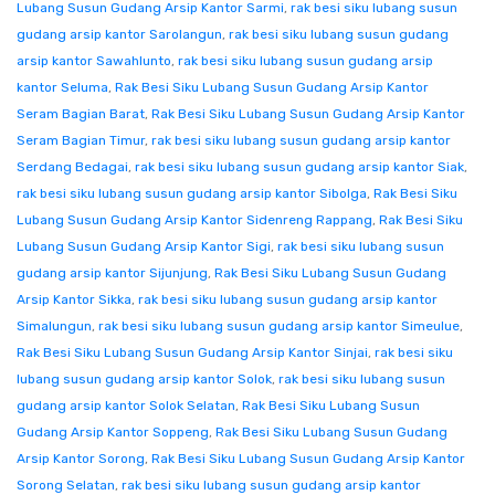
Lubang Susun Gudang Arsip Kantor Sarmi
,
rak besi siku lubang susun
gudang arsip kantor Sarolangun
,
rak besi siku lubang susun gudang
arsip kantor Sawahlunto
,
rak besi siku lubang susun gudang arsip
kantor Seluma
,
Rak Besi Siku Lubang Susun Gudang Arsip Kantor
Seram Bagian Barat
,
Rak Besi Siku Lubang Susun Gudang Arsip Kantor
Seram Bagian Timur
,
rak besi siku lubang susun gudang arsip kantor
Serdang Bedagai
,
rak besi siku lubang susun gudang arsip kantor Siak
,
rak besi siku lubang susun gudang arsip kantor Sibolga
,
Rak Besi Siku
Lubang Susun Gudang Arsip Kantor Sidenreng Rappang
,
Rak Besi Siku
Lubang Susun Gudang Arsip Kantor Sigi
,
rak besi siku lubang susun
gudang arsip kantor Sijunjung
,
Rak Besi Siku Lubang Susun Gudang
Arsip Kantor Sikka
,
rak besi siku lubang susun gudang arsip kantor
Simalungun
,
rak besi siku lubang susun gudang arsip kantor Simeulue
,
Rak Besi Siku Lubang Susun Gudang Arsip Kantor Sinjai
,
rak besi siku
lubang susun gudang arsip kantor Solok
,
rak besi siku lubang susun
gudang arsip kantor Solok Selatan
,
Rak Besi Siku Lubang Susun
Gudang Arsip Kantor Soppeng
,
Rak Besi Siku Lubang Susun Gudang
Arsip Kantor Sorong
,
Rak Besi Siku Lubang Susun Gudang Arsip Kantor
Sorong Selatan
,
rak besi siku lubang susun gudang arsip kantor