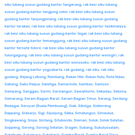
siku lubang susun gudang kantor tangerang
,
rak besi siku lubang
susun gudang kantor tangjung selor
,
rak besi siku lubang susun
gudang kantor tanjungpinang
,
rak besi siku lubang susun gudang
kantor tarakan
,
rak besi siku lubang susun gudang kantor tasikmalaya
,
rak besi siku lubang susun gudang kantor tegal
,
rak besi siku lubang
susun gudang kantor temanggung
,
rak besi siku lubang susun gudang
kantor ternate tidore
,
rak besi siku lubang susun gudang kantor
tulungagung
,
rak besi siku lubang susun gudang kantor wonogiri
,
rak
besi siku lubang susun gudang kantor wonosobo
,
rak besi siku lubang
susun gudang kantor yogyakarta
,
rak gudang
,
rak siku
,
rak siku
gudang
,
Rejang Lebong
,
Rembang
,
Rokan Hilir
,
Rokan Hulu
,
Rote Ndao
,
Sabang
,
Sabu Raijua
,
Salatiga
,
Samarinda
,
Sambas
,
Samosir
,
Sampang
,
Sanggau
,
Sarmi
,
Sarolangun
,
Sawahlunto
,
Sekadau
,
Seluma
,
Semarang
,
Seram Bagian Barat
,
Seram Bagian Timur
,
Serang
,
Serdang
Bedagai
,
Seruyan (Kuala Pembuang)
,
Siak
,
Sibolga
,
Sidenreng
Rappang
,
Sidoarjo
,
Sigi
,
Sijunjung
,
Sikka
,
Simalungun
,
Simeulue
,
Singkawang
,
Sinjai
,
Sintang
,
Situbondo
,
Sleman
,
Solok
,
Solok Selatan
,
Soppeng
,
Sorong
,
Sorong Selatan
,
Sragen
,
Subang
,
Subulussalam
,
Sukabumi
,
Sukamara
,
Sukoharjo
,
Sumba Barat
,
Sumba Barat Daya
,