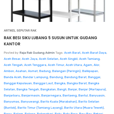
ARTIKEL SEPUTAR RAK
RAK BESI SIKU LUBANG 5 SUSUN UNTUK GUDANG
KANTOR
Posted by
Raja Rak Gudang Admin
Tags:
Aceh Barat
,
Aceh Barat Daya
,
Aceh Besar
,
Aceh Jaya
,
Aceh Selatan
,
Aceh Singkil
,
Aceh Tamiang
,
Aceh Tengah
,
Aceh Tenggara
,
Aceh Timur
,
Aceh Utara
,
Agam
,
Alor
,
Ambon
,
Asahan
,
Asmat
,
Badung
,
Balangan (Paringin)
,
Balikpapan
,
Banda Aceh
,
Bandar Lampung
,
Bandung
,
Bandung Barat
,
Banggai
,
Banggai Kepulauan
,
Banggai Laut
,
Bangka
,
Bangka Barat
,
Bangka
Selatan
,
Bangka Tengah
,
Bangkalan
,
Bangli
,
Banjar
,
Banjar (Martapura)
,
Banjarbaru
,
Banjarmasin
,
Banjarnegara
,
Bantaeng
,
Bantul
,
Banyuasin
,
Banyumas
,
Banyuwangi
,
Barito Kuala (Marabahan)
,
Barito Selatan
(Buntok)
,
Barito Timur (Tamiang Layang)
,
Barito Utara (Muara Teweh)
,
Barru
,
Batam
,
Batang
,
Batanghari
,
Batu
,
Batu Bara
,
Bau-Bau
,
Bekasi
,