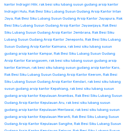
kantor Indragiri Hilir
,
rak besi siku lubang susun gudang arsip kantor
Indragiri Hulu
,
Rak Besi Siku Lubang Susun Gudang Arsip Kantor Intan
Jaya
,
Rak Besi Siku Lubang Susun Gudang Arsip Kantor Jayapura
,
Rak
Besi Siku Lubang Susun Gudang Arsip Kantor Jayawijaya
,
Rak Besi
Siku Lubang Susun Gudang Arsip Kantor Jembrana
,
Rak Besi Siku
Lubang Susun Gudang Arsip Kantor Jeneponto
,
Rak Besi Siku Lubang
Susun Gudang Arsip Kantor Kaimana
,
rak besi siku lubang susun
gudang arsip kantor Kampar
,
Rak Besi Siku Lubang Susun Gudang
Arsip Kantor Karangasem
,
rak besi siku lubang susun gudang arsip
kantor Karimun
,
rak besi siku lubang susun gudang arsip kantor Karo
,
Rak Besi Siku Lubang Susun Gudang Arsip Kantor Keerom
,
Rak Besi
Siku Lubang Susun Gudang Arsip Kantor Kendari
,
rak besi siku lubang
susun gudang arsip kantor Kepahiang
,
rak besi siku lubang susun
gudang arsip kantor Kepulauan Anambas
,
Rak Besi Siku Lubang Susun
Gudang Arsip Kantor Kepulauan Aru
,
rak besi siku lubang susun
gudang arsip kantor Kepulauan Mentawai
,
rak besi siku lubang susun
gudang arsip kantor Kepulauan Meranti
,
Rak Besi Siku Lubang Susun
Gudang Arsip Kantor Kepulauan Sangihe
,
Rak Besi Siku Lubang Susun
Gudang Arsip Kantor Kepulauan Selayar
,
Rak Besi Siku Lubang Susun