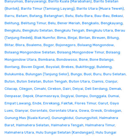
Banyumas
,
Banyuwangi
,
Barito Kuala (Marabahan)
,
Barito Selatan
(Buntok)
,
Barito Timur (Tamiang Layang)
,
Barito Utara (Muara Teweh)
,
Barru
,
Batam
,
Batang
,
Batanghari
,
Batu
,
Batu Bara
,
Bau-Bau
,
Bekasi
,
Belitung
,
Belitung Timur
,
Belu
,
Bener Meriah
,
Bengkalis
,
Bengkayang
,
Bengkulu
,
Bengkulu Selatan
,
Bengkulu Tengah
,
Bengkulu Utara
,
Berau
(Tanjung Redeb)
,
Biak Numfor
,
Bima
,
Binjai
,
Bintan
,
Bireuen
,
Bitung
,
Blitar
,
Blora
,
Boalemo
,
Bogor
,
Bojonegoro
,
Bolaang Mongondow
,
Bolaang Mongondow Selatan
,
Bolaang Mongondow Timur
,
Bolaang
Mongondow Utara
,
Bombana
,
Bondowoso
,
Bone
,
Bone Bolango
,
Bontang
,
Boven Digoel
,
Boyolali
,
Brebes
,
Bukittinggi
,
Buleleng
,
Bulukumba
,
Bulungan (Tanjung Selor)
,
Bungo
,
Buol
,
Buru
,
Buru Selatan
,
Buton
,
Buton Selatan
,
Buton Tengah
,
Buton Utara
,
Ciamis
,
Cianjur
,
Cilacap
,
Cilegon
,
Cimahi
,
Cirebon
,
Dairi
,
Deiyai
,
Deli Serdang
,
Demak
,
Denpasar
,
Depok
,
Dharmasraya
,
Dogiyai
,
Dompu
,
Donggala
,
Dumai
,
Empat Lawang
,
Ende
,
Enrekang
,
Fakfak
,
Flores Timur
,
Garut
,
Gayo
Lues
,
Gianyar
,
Gorontalo
,
Gorontalo Utara
,
Gowa
,
Gresik
,
Grobogan
,
Gunung Mas (Kuala Kurun)
,
Gunungkidul
,
Gunungsitoli
,
Halmahera
Barat
,
Halmahera Selatan
,
Halmahera Tengah
,
Halmahera Timur
,
Halmahera Utara
,
Hulu Sungai Selatan (Kandangan)
,
Hulu Sungai