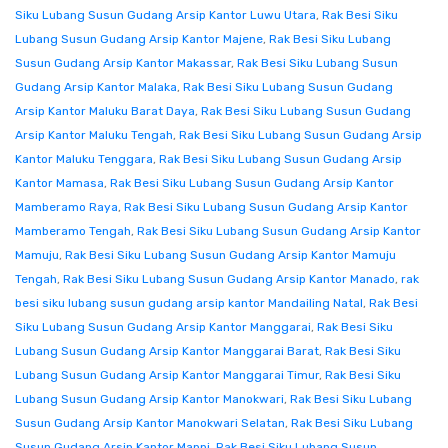
Siku Lubang Susun Gudang Arsip Kantor Luwu Utara
,
Rak Besi Siku
Lubang Susun Gudang Arsip Kantor Majene
,
Rak Besi Siku Lubang
Susun Gudang Arsip Kantor Makassar
,
Rak Besi Siku Lubang Susun
Gudang Arsip Kantor Malaka
,
Rak Besi Siku Lubang Susun Gudang
Arsip Kantor Maluku Barat Daya
,
Rak Besi Siku Lubang Susun Gudang
Arsip Kantor Maluku Tengah
,
Rak Besi Siku Lubang Susun Gudang Arsip
Kantor Maluku Tenggara
,
Rak Besi Siku Lubang Susun Gudang Arsip
Kantor Mamasa
,
Rak Besi Siku Lubang Susun Gudang Arsip Kantor
Mamberamo Raya
,
Rak Besi Siku Lubang Susun Gudang Arsip Kantor
Mamberamo Tengah
,
Rak Besi Siku Lubang Susun Gudang Arsip Kantor
Mamuju
,
Rak Besi Siku Lubang Susun Gudang Arsip Kantor Mamuju
Tengah
,
Rak Besi Siku Lubang Susun Gudang Arsip Kantor Manado
,
rak
besi siku lubang susun gudang arsip kantor Mandailing Natal
,
Rak Besi
Siku Lubang Susun Gudang Arsip Kantor Manggarai
,
Rak Besi Siku
Lubang Susun Gudang Arsip Kantor Manggarai Barat
,
Rak Besi Siku
Lubang Susun Gudang Arsip Kantor Manggarai Timur
,
Rak Besi Siku
Lubang Susun Gudang Arsip Kantor Manokwari
,
Rak Besi Siku Lubang
Susun Gudang Arsip Kantor Manokwari Selatan
,
Rak Besi Siku Lubang
Susun Gudang Arsip Kantor Mappi
,
Rak Besi Siku Lubang Susun