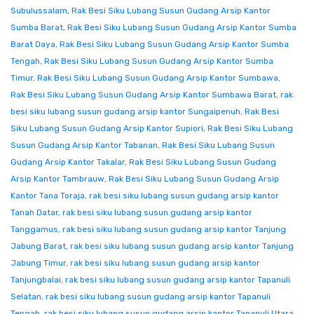
Subulussalam
,
Rak Besi Siku Lubang Susun Gudang Arsip Kantor
Sumba Barat
,
Rak Besi Siku Lubang Susun Gudang Arsip Kantor Sumba
Barat Daya
,
Rak Besi Siku Lubang Susun Gudang Arsip Kantor Sumba
Tengah
,
Rak Besi Siku Lubang Susun Gudang Arsip Kantor Sumba
Timur
,
Rak Besi Siku Lubang Susun Gudang Arsip Kantor Sumbawa
,
Rak Besi Siku Lubang Susun Gudang Arsip Kantor Sumbawa Barat
,
rak
besi siku lubang susun gudang arsip kantor Sungaipenuh
,
Rak Besi
Siku Lubang Susun Gudang Arsip Kantor Supiori
,
Rak Besi Siku Lubang
Susun Gudang Arsip Kantor Tabanan
,
Rak Besi Siku Lubang Susun
Gudang Arsip Kantor Takalar
,
Rak Besi Siku Lubang Susun Gudang
Arsip Kantor Tambrauw
,
Rak Besi Siku Lubang Susun Gudang Arsip
Kantor Tana Toraja
,
rak besi siku lubang susun gudang arsip kantor
Tanah Datar
,
rak besi siku lubang susun gudang arsip kantor
Tanggamus
,
rak besi siku lubang susun gudang arsip kantor Tanjung
Jabung Barat
,
rak besi siku lubang susun gudang arsip kantor Tanjung
Jabung Timur
,
rak besi siku lubang susun gudang arsip kantor
Tanjungbalai
,
rak besi siku lubang susun gudang arsip kantor Tapanuli
Selatan
,
rak besi siku lubang susun gudang arsip kantor Tapanuli
Tengah
,
rak besi siku lubang susun gudang arsip kantor Tapanuli Utara
,