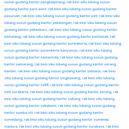
susun gudang kantor pangkalpinang
,
rak besi siku lubang susun
gudang kantor pare-pare
,
rak besi siku lubang susun gudang kantor
pasuruan
,
rak besi siku lubang susun gudang kantor pati
,
rak besi siku
lubang susun gudang kantor pekalongan
,
rak besi siku lubang susun
gudang kantor pekanbaru
,
rak besi siku lubang susun gudang kantor
pemalang
,
rak besi siku lubang susun gudang kantor pontianak
,
rak
besi siku lubang susun gudang kantor purwakarta
,
rak besi siku lubang
susun gudang kantor purwokerto banyumas
,
rak besi siku lubang
susun gudang kantor samarinda
,
rak besi siku lubang susun gudang
kantor semarang
,
rak besi siku lubang susun gudang kantor serang
banten
,
rak besi siku lubang susun gudang kantor sidoarjo
,
rak besi
siku lubang susun gudang kantor singkawang
,
rak besi siku lubang
susun gudang kantor sofifi
,
rak besi siku lubang susun gudang kantor
solo surakarta
,
rak besi siku lubang susun gudang kantor sorong
,
rak
besi siku lubang susun gudang kantor subang
,
rak besi siku lubang
susun gudang kantor sukabumi
,
rak besi siku lubang susun gudang
kantor sumba ntt
,
rak besi siku lubang susun gudang kantor
sumedang
,
rak besi siku lubang susun gudang kantor sumenep
madura
,
rak besi siku lubang susun gudang kantor surabaya
,
rak besi