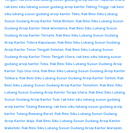
rak besi siku lubang susun gudang arsip kantor Tebing Tinggi
,
rak besi
siku lubang susun gudang arsip kantor Tebo
,
Rak Besi Siku Lubang
Susun Gudang Arsip Kantor Teluk Bintuni
,
Rak Besi Siku Lubang Susun
Gudang Arsip Kantor Teluk Wondama
,
Rak Besi Siku Lubang Susun
Gudang Arsip Kantor Ternate
,
Rak Besi Siku Lubang Susun Gudang
Arsip Kantor Tidore Kepulauan
,
Rak Besi Siku Lubang Susun Gudang
Arsip Kantor Timor Tengah Selatan
,
Rak Besi Siku Lubang Susun
Gudang Arsip Kantor Timor Tengah Utara
,
rak besi siku lubang susun
gudang arsip kantor Toba
,
Rak Besi Siku Lubang Susun Gudang Arsip
Kantor Tojo Una-Una
,
Rak Besi Siku Lubang Susun Gudang Arsip Kantor
Tolikara
,
Rak Besi Siku Lubang Susun Gudang Arsip Kantor Tolitoli
,
Rak
Besi Siku Lubang Susun Gudang Arsip Kantor Tomohon
,
Rak Besi Siku
Lubang Susun Gudang Arsip Kantor Toraja Utara
,
Rak Besi Siku Lubang
Susun Gudang Arsip Kantor Tual
,
rak besi siku lubang susun gudang
arsip kantor Tulang Bawang
,
rak besi siku lubang susun gudang arsip
kantor Tulang Bawang Barat
,
Rak Besi Siku Lubang Susun Gudang
Arsip Kantor Wajo
,
Rak Besi Siku Lubang Susun Gudang Arsip Kantor
Wakatobi
,
Rak Besi Siku Lubang Susun Gudang Arsip Kantor Waropen
,