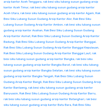
arsip kantor Aceh Tenggara
,
rak besi siku lubang susun gudang arsip
kantor Aceh Timur
,
rak besi siku lubang susun gudang arsip kantor
Aceh Utara
,
rak besi siku lubang susun gudang arsip kantor Agam
,
Rak
Besi Siku Lubang Susun Gudang Arsip Kantor Alor
,
Rak Besi Siku
Lubang Susun Gudang Arsip Kantor Ambon
,
rak besi siku lubang susun
gudang arsip kantor Asahan
,
Rak Besi Siku Lubang Susun Gudang
Arsip Kantor Asmat
,
Rak Besi Siku Lubang Susun Gudang Arsip Kantor
Badung
,
Rak Besi Siku Lubang Susun Gudang Arsip Kantor Banggai
,
Rak Besi Siku Lubang Susun Gudang Arsip Kantor Banggai Kepulauan
,
Rak Besi Siku Lubang Susun Gudang Arsip Kantor Banggai Laut
,
rak
besi siku lubang susun gudang arsip kantor Bangka
,
rak besi siku
lubang susun gudang arsip kantor Bangka Barat
,
rak besi siku lubang
susun gudang arsip kantor Bangka Selatan
,
rak besi siku lubang susun
gudang arsip kantor Bangka Tengah
,
Rak Besi Siku Lubang Susun
Gudang Arsip Kantor Bangli
,
Rak Besi Siku Lubang Susun Gudang Arsip
Kantor Bantaeng
,
rak besi siku lubang susun gudang arsip kantor
Banyuasin
,
Rak Besi Siku Lubang Susun Gudang Arsip Kantor Barru
,
rak besi siku lubang susun gudang arsip kantor Batanghari
,
rak besi
siku lubang susun gudang arsip kantor Batu Bara
,
Rak Besi Siku