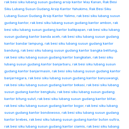
rak besi siku lubang susun gudang arsip kantor Way Kanan
,
Rak Besi
Siku Lubang Susun Gudang Arsip Kantor Yahukimo
,
Rak Besi Siku
Lubang Susun Gudang Arsip Kantor Yalimo
,
rak besi siku lubang susun
gudang kantor
,
rak besi siku lubang susun gudang kantor ambon
,
rak
besi siku lubang susun gudang kantor balikpapan
,
rak besi siku lubang
susun gudang kantor banda aceh
,
rak besi siku lubang susun gudang
kantor bandar lampung
,
rak besi siku lubang susun gudang kantor
bandung
,
rak besi siku lubang susun gudang kantor bangka belitung
,
rak besi siku lubang susun gudang kantor bangkalan
,
rak besi siku
lubang susun gudang kantor banjarbaru
,
rak besi siku lubang susun
gudang kantor banjarmasin
,
rak besi siku lubang susun gudang kantor
banjarnegara
,
rak besi siku lubang susun gudang kantor banyuwangi
,
rak besi siku lubang susun gudang kantor bekasi
,
rak besi siku lubang
susun gudang kantor bengkulu
,
rak besi siku lubang susun gudang
kantor bitung sulut
,
rak besi siku lubang susun gudang kantor blitar
,
rak besi siku lubang susun gudang kantor bogor
,
rak besi siku lubang
susun gudang kantor bondowoso
,
rak besi siku lubang susun gudang
kantor brebes
,
rak besi siku lubang susun gudang kantor buton sultra
,
rak besi siku lubang susun gudang kantor ciamis
,
rak besi siku lubang