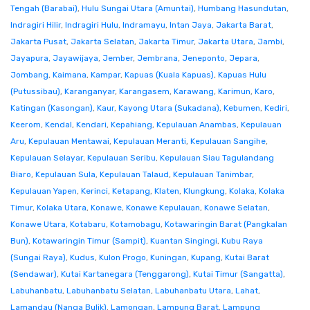
Tengah (Barabai)
,
Hulu Sungai Utara (Amuntai)
,
Humbang Hasundutan
,
Indragiri Hilir
,
Indragiri Hulu
,
Indramayu
,
Intan Jaya
,
Jakarta Barat
,
Jakarta Pusat
,
Jakarta Selatan
,
Jakarta Timur
,
Jakarta Utara
,
Jambi
,
Jayapura
,
Jayawijaya
,
Jember
,
Jembrana
,
Jeneponto
,
Jepara
,
Jombang
,
Kaimana
,
Kampar
,
Kapuas (Kuala Kapuas)
,
Kapuas Hulu
(Putussibau)
,
Karanganyar
,
Karangasem
,
Karawang
,
Karimun
,
Karo
,
Katingan (Kasongan)
,
Kaur
,
Kayong Utara (Sukadana)
,
Kebumen
,
Kediri
,
Keerom
,
Kendal
,
Kendari
,
Kepahiang
,
Kepulauan Anambas
,
Kepulauan
Aru
,
Kepulauan Mentawai
,
Kepulauan Meranti
,
Kepulauan Sangihe
,
Kepulauan Selayar
,
Kepulauan Seribu
,
Kepulauan Siau Tagulandang
Biaro
,
Kepulauan Sula
,
Kepulauan Talaud
,
Kepulauan Tanimbar
,
Kepulauan Yapen
,
Kerinci
,
Ketapang
,
Klaten
,
Klungkung
,
Kolaka
,
Kolaka
Timur
,
Kolaka Utara
,
Konawe
,
Konawe Kepulauan
,
Konawe Selatan
,
Konawe Utara
,
Kotabaru
,
Kotamobagu
,
Kotawaringin Barat (Pangkalan
Bun)
,
Kotawaringin Timur (Sampit)
,
Kuantan Singingi
,
Kubu Raya
(Sungai Raya)
,
Kudus
,
Kulon Progo
,
Kuningan
,
Kupang
,
Kutai Barat
(Sendawar)
,
Kutai Kartanegara (Tenggarong)
,
Kutai Timur (Sangatta)
,
Labuhanbatu
,
Labuhanbatu Selatan
,
Labuhanbatu Utara
,
Lahat
,
Lamandau (Nanga Bulik)
,
Lamongan
,
Lampung Barat
,
Lampung