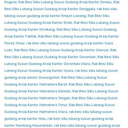
Dogiyai
,
Rak Besi Siku Lubang Susun Gudang Arsip Kantor Dompu
,
Rak
Besi Siku Lubang Susun Gudang Arsip Kantor Donggala
,
rak besi siku
lubang susun gudang arsip kantor Empat Lawang
,
Rak Besi Siku
Lubang Susun Gudang Arsip Kantor Ende
,
Rak Besi Siku Lubang Susun
Gudang Arsip Kantor Enrekang
,
Rak Besi Siku Lubang Susun Gudang
Arsip Kantor Fakfak
,
Rak Besi Siku Lubang Susun Gudang Arsip Kantor
Flores Timur
,
rak besi siku lubang susun gudang arsip kantor Gayo
Lues
,
Rak Besi Siku Lubang Susun Gudang Arsip Kantor Gianyar
,
Rak
Besi Siku Lubang Susun Gudang Arsip Kantor Gorontalo
,
Rak Besi Siku
Lubang Susun Gudang Arsip Kantor Gorontalo Utara
,
Rak Besi Siku
Lubang Susun Gudang Arsip Kantor Gowa
,
rak besi siku lubang susun
gudang arsip kantor Gunungsitoli
,
Rak Besi Siku Lubang Susun
Gudang Arsip Kantor Halmahera Barat
,
Rak Besi Siku Lubang Susun
Gudang Arsip Kantor Halmahera Selatan
,
Rak Besi Siku Lubang Susun
Gudang Arsip Kantor Halmahera Tengah
,
Rak Besi Siku Lubang Susun
Gudang Arsip Kantor Halmahera Timur
,
Rak Besi Siku Lubang Susun
Gudang Arsip Kantor Halmahera Utara
,
rak besi siku lubang susun
gudang arsip kantor Hulu
,
rak besi siku lubang susun gudang arsip
kantor Humbang Hasundutan
,
rak besi siku lubang susun gudang arsip