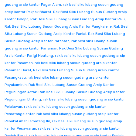
gudang arsip kantor Pagar Alam
,
rak besi siku lubang susun gudang
arsip kantor Pakpak Bharat
,
Rak Besi Siku Lubang Susun Gudang Arsip
Kantor Palopo
,
Rak Besi Siku Lubang Susun Gudang Arsip Kantor Palu
,
Rak Besi Siku Lubang Susun Gudang Arsip Kantor Pangkajene
,
Rak Besi
Siku Lubang Susun Gudang Arsip Kantor Paniai
,
Rak Besi Siku Lubang
Susun Gudang Arsip Kantor Parepare
,
rak besi siku lubang susun
gudang arsip kantor Pariaman
,
Rak Besi Siku Lubang Susun Gudang
Arsip Kantor Parigi Moutong
,
rak besi siku lubang susun gudang arsip
kantor Pasaman
,
rak besi siku lubang susun gudang arsip kantor
Pasaman Barat
,
Rak Besi Siku Lubang Susun Gudang Arsip Kantor
Pasangkayu
,
rak besi siku lubang susun gudang arsip kantor
Payakumbuh
,
Rak Besi Siku Lubang Susun Gudang Arsip Kantor
Pegunungan Arfak
,
Rak Besi Siku Lubang Susun Gudang Arsip Kantor
Pegunungan Bintang
,
rak besi siku lubang susun gudang arsip kantor
Pelalawan
,
rak besi siku lubang susun gudang arsip kantor
Pematangsiantar
,
rak besi siku lubang susun gudang arsip kantor
Penukal Abab lematang Ilir
,
rak besi siku lubang susun gudang arsip
kantor Pesawaran
,
rak besi siku lubang susun gudang arsip kantor
Pesisir Barat
,
rak besi siku lubang susun gudang arsip kantor Pesisir