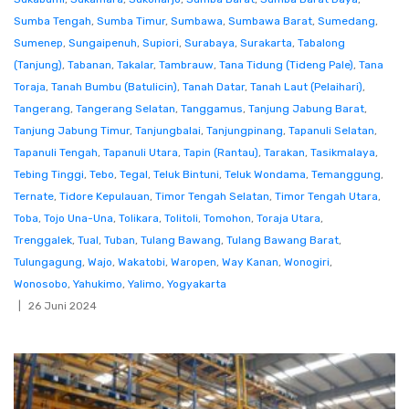
Sumba Tengah
,
Sumba Timur
,
Sumbawa
,
Sumbawa Barat
,
Sumedang
,
Sumenep
,
Sungaipenuh
,
Supiori
,
Surabaya
,
Surakarta
,
Tabalong
(Tanjung)
,
Tabanan
,
Takalar
,
Tambrauw
,
Tana Tidung (Tideng Pale)
,
Tana
Toraja
,
Tanah Bumbu (Batulicin)
,
Tanah Datar
,
Tanah Laut (Pelaihari)
,
Tangerang
,
Tangerang Selatan
,
Tanggamus
,
Tanjung Jabung Barat
,
Tanjung Jabung Timur
,
Tanjungbalai
,
Tanjungpinang
,
Tapanuli Selatan
,
Tapanuli Tengah
,
Tapanuli Utara
,
Tapin (Rantau)
,
Tarakan
,
Tasikmalaya
,
Tebing Tinggi
,
Tebo
,
Tegal
,
Teluk Bintuni
,
Teluk Wondama
,
Temanggung
,
Ternate
,
Tidore Kepulauan
,
Timor Tengah Selatan
,
Timor Tengah Utara
,
Toba
,
Tojo Una-Una
,
Tolikara
,
Tolitoli
,
Tomohon
,
Toraja Utara
,
Trenggalek
,
Tual
,
Tuban
,
Tulang Bawang
,
Tulang Bawang Barat
,
Tulungagung
,
Wajo
,
Wakatobi
,
Waropen
,
Way Kanan
,
Wonogiri
,
Wonosobo
,
Yahukimo
,
Yalimo
,
Yogyakarta
26 Juni 2024