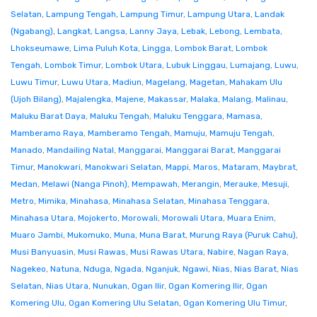
Selatan
,
Lampung Tengah
,
Lampung Timur
,
Lampung Utara
,
Landak
(Ngabang)
,
Langkat
,
Langsa
,
Lanny Jaya
,
Lebak
,
Lebong
,
Lembata
,
Lhokseumawe
,
Lima Puluh Kota
,
Lingga
,
Lombok Barat
,
Lombok
Tengah
,
Lombok Timur
,
Lombok Utara
,
Lubuk Linggau
,
Lumajang
,
Luwu
,
Luwu Timur
,
Luwu Utara
,
Madiun
,
Magelang
,
Magetan
,
Mahakam Ulu
(Ujoh Bilang)
,
Majalengka
,
Majene
,
Makassar
,
Malaka
,
Malang
,
Malinau
,
Maluku Barat Daya
,
Maluku Tengah
,
Maluku Tenggara
,
Mamasa
,
Mamberamo Raya
,
Mamberamo Tengah
,
Mamuju
,
Mamuju Tengah
,
Manado
,
Mandailing Natal
,
Manggarai
,
Manggarai Barat
,
Manggarai
Timur
,
Manokwari
,
Manokwari Selatan
,
Mappi
,
Maros
,
Mataram
,
Maybrat
,
Medan
,
Melawi (Nanga Pinoh)
,
Mempawah
,
Merangin
,
Merauke
,
Mesuji
,
Metro
,
Mimika
,
Minahasa
,
Minahasa Selatan
,
Minahasa Tenggara
,
Minahasa Utara
,
Mojokerto
,
Morowali
,
Morowali Utara
,
Muara Enim
,
Muaro Jambi
,
Mukomuko
,
Muna
,
Muna Barat
,
Murung Raya (Puruk Cahu)
,
Musi Banyuasin
,
Musi Rawas
,
Musi Rawas Utara
,
Nabire
,
Nagan Raya
,
Nagekeo
,
Natuna
,
Nduga
,
Ngada
,
Nganjuk
,
Ngawi
,
Nias
,
Nias Barat
,
Nias
Selatan
,
Nias Utara
,
Nunukan
,
Ogan Ilir
,
Ogan Komering Ilir
,
Ogan
Komering Ulu
,
Ogan Komering Ulu Selatan
,
Ogan Komering Ulu Timur
,