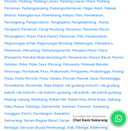
Pacitan
,
Padang
,
Padang Lawas
,
Padang Lawas Utara
,
Padang
Pariaman
,
Padangpanjang
,
Padangsidempuan
,
Pagar Alam
,
Pakpak
Bharat
,
Palangkaraya
,
Palembang
,
Palopo
,
Palu
,
Pamekasan
,
Pandeglang
,
Pangandaran
,
Pangkajene
,
Pangkalpinang.
,
Paniai
,
Parepare
,
Pariaman
,
Parigi Moutong
,
Pasaman
,
Pasaman Barat
,
Pasangkayu
,
Paser (Tana Paser)
,
Pasuruan
,
Pati
,
Payakumbuh
,
Pegunungan Arfak
,
Pegunungan Bintang
,
Pekalongan
,
Pekanbaru
,
Pelalawan
,
Pemalang
,
Pematangsiantar
,
Penajam Paser Utara
(Penajam)
,
Penukal Abab lematang Ilir
,
Pesawaran
,
Pesisir Barat
,
Pesisir
Selatan
,
Pidie
,
Pidie Jaya
,
Pinrang
,
Pohuwato
,
Polewali Mandar
,
Ponorogo
,
Pontianak
,
Poso
,
Prabumulih
,
Pringsewu
,
Probolinggo
,
Pulang
Pisau
,
Pulau Morotai
,
Pulau Taliabu
,
Puncak
,
Puncak Jaya
,
Purbalingga
,
Purwakarta
,
Purworejo
,
Raja Ampat
,
rak gudang industri
,
rak gudang
pabrik
,
rak industri
,
rak industri gudang
,
rak pabrik
,
rak pabrik gudang
,
Rejang Lebong
,
Rembang
,
Rokan Hilir
,
Rokan Hulu
,
Rote Ndao
,
Sabang
,
Sabu Raijua
,
Salatiga
,
Samarinda
,
Sambas
,
Samosir
,
Sampang
,
Sanggau
,
Sarmi
,
Sarolangun
,
Sawahlunto
,
Sekadau
,
Seluma
,
Konsultasi dan Pemesanan
Chat Kami Sekarang
Semarang
,
Seram Bagian Barat
,
Seram Bagian Timur
,
Serang
,
Serdang
Bedagai
,
Seruyan (Kuala Pembuang)
,
Siak
,
Sibolga
,
Sidenreng