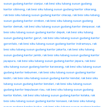
susun gudang kantor cianjur
,
rak besi siku lubang susun gudang
kantor cibinong
,
rak besi siku lubang susun gudang kantor cikarang
,
rak besi siku lubang susun gudang kantor cilacap
,
rak besi siku lubang
susun gudang kantor cirebon
,
rak besi siku lubang susun gudang
kantor demak
,
rak besi siku lubang susun gudang kantor denpasar
,
rak
besi siku lubang susun gudang kantor depok
,
rak besi siku lubang
susun gudang kantor garut
,
rak besi siku lubang susun gudang kantor
gorontalo
,
rak besi siku lubang susun gudang kantor indramayu
,
rak
besi siku lubang susun gudang kantor jakarta
,
rak besi siku lubang
susun gudang kantor jambi
,
rak besi siku lubang susun gudang kantor
jayapura
,
rak besi siku lubang susun gudang kantor jepara
,
rak besi
siku lubang susun gudang kantor karawang
,
rak besi siku lubang susun
gudang kantor kebumen
,
rak besi siku lubang susun gudang kantor
kediri
,
rak besi siku lubang susun gudang kantor kendal
,
rak besi siku
lubang susun gudang kantor kendari
,
rak besi siku lubang susun
gudang kantor kepulauan riau
,
rak besi siku lubang susun gudang
kantor klaten
,
rak besi siku lubang susun gudang kantor kolaka
,
rak
besi siku lubang susun gudang kantor konawe
,
rak besi siku lubang
susun gudang kantor kudus
,
rak besi siku lubang susun gudang kantor