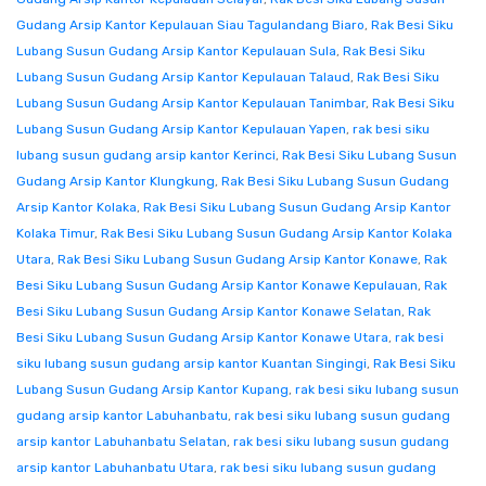
Gudang Arsip Kantor Kepulauan Siau Tagulandang Biaro
,
Rak Besi Siku
Lubang Susun Gudang Arsip Kantor Kepulauan Sula
,
Rak Besi Siku
Lubang Susun Gudang Arsip Kantor Kepulauan Talaud
,
Rak Besi Siku
Lubang Susun Gudang Arsip Kantor Kepulauan Tanimbar
,
Rak Besi Siku
Lubang Susun Gudang Arsip Kantor Kepulauan Yapen
,
rak besi siku
lubang susun gudang arsip kantor Kerinci
,
Rak Besi Siku Lubang Susun
Gudang Arsip Kantor Klungkung
,
Rak Besi Siku Lubang Susun Gudang
Arsip Kantor Kolaka
,
Rak Besi Siku Lubang Susun Gudang Arsip Kantor
Kolaka Timur
,
Rak Besi Siku Lubang Susun Gudang Arsip Kantor Kolaka
Utara
,
Rak Besi Siku Lubang Susun Gudang Arsip Kantor Konawe
,
Rak
Besi Siku Lubang Susun Gudang Arsip Kantor Konawe Kepulauan
,
Rak
Besi Siku Lubang Susun Gudang Arsip Kantor Konawe Selatan
,
Rak
Besi Siku Lubang Susun Gudang Arsip Kantor Konawe Utara
,
rak besi
siku lubang susun gudang arsip kantor Kuantan Singingi
,
Rak Besi Siku
Lubang Susun Gudang Arsip Kantor Kupang
,
rak besi siku lubang susun
gudang arsip kantor Labuhanbatu
,
rak besi siku lubang susun gudang
arsip kantor Labuhanbatu Selatan
,
rak besi siku lubang susun gudang
arsip kantor Labuhanbatu Utara
,
rak besi siku lubang susun gudang