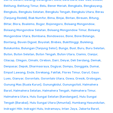
Belitung
,
Belitung Timur
,
Belu
,
Bener Meriah
,
Bengkalis
,
Bengkayang
,
Bengkulu
,
Bengkulu Selatan
,
Bengkulu Tengah
,
Bengkulu Utara
,
Berau
(Tanjung Redeb)
,
Biak Numfor
,
Bima
,
Binjai
,
Bintan
,
Bireuen
,
Bitung
,
Blitar
,
Blora
,
Boalemo
,
Bogor
,
Bojonegoro
,
Bolaang Mongondow
,
Bolaang Mongondow Selatan
,
Bolaang Mongondow Timur
,
Bolaang
Mongondow Utara
,
Bombana
,
Bondowoso
,
Bone
,
Bone Bolango
,
Bontang
,
Boven Digoel
,
Boyolali
,
Brebes
,
Bukittinggi
,
Buleleng
,
Bulukumba
,
Bulungan (Tanjung Selor)
,
Bungo
,
Buol
,
Buru
,
Buru Selatan
,
Buton
,
Buton Selatan
,
Buton Tengah
,
Buton Utara
,
Ciamis
,
Cianjur
,
Cilacap
,
Cilegon
,
Cimahi
,
Cirebon
,
Dairi
,
Deiyai
,
Deli Serdang
,
Demak
,
Denpasar
,
Depok
,
Dharmasraya
,
Dogiyai
,
Dompu
,
Donggala
,
Dumai
,
Empat Lawang
,
Ende
,
Enrekang
,
Fakfak
,
Flores Timur
,
Garut
,
Gayo
Lues
,
Gianyar
,
Gorontalo
,
Gorontalo Utara
,
Gowa
,
Gresik
,
Grobogan
,
Gunung Mas (Kuala Kurun)
,
Gunungkidul
,
Gunungsitoli
,
Halmahera
Barat
,
Halmahera Selatan
,
Halmahera Tengah
,
Halmahera Timur
,
Halmahera Utara
,
Hulu Sungai Selatan (Kandangan)
,
Hulu Sungai
Tengah (Barabai)
,
Hulu Sungai Utara (Amuntai)
,
Humbang Hasundutan
,
Indragiri Hilir
,
Indragiri Hulu
,
Indramayu
,
Intan Jaya
,
Jakarta Barat
,