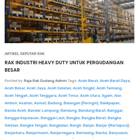
ARTIKEL SEPUTAR RAK
RAK INDUSTRI HEAVY DUTY UNTUK PERGUDANGAN
BESAR
Posted by
Raja Rak Gudang Admin
Tags:
Aceh Barat
,
Aceh Barat Daya
,
Aceh Besar
,
Aceh Jaya
,
Aceh Selatan
,
Aceh Singkil
,
Aceh Tamiang
,
Aceh Tengah
,
Aceh Tenggara
,
Aceh Timur
,
Aceh Utara
,
Agam
,
Alor
,
Ambon
,
Asahan
,
Asmat
,
Badung
,
Balangan (Paringin)
,
Balikpapan
,
Banda Aceh
,
Bandar Lampung
,
Bandung
,
Bandung Barat
,
Banggai
,
Banggai Kepulauan
,
Banggai Laut
,
Bangka
,
Bangka Barat
,
Bangka
Selatan
,
Bangka Tengah
,
Bangkalan
,
Bangli
,
Banjar
,
Banjar (Martapura)
,
Banjarbaru
,
Banjarmasin
,
Banjarnegara
,
Bantaeng
,
Bantul
,
Banyuasin
,