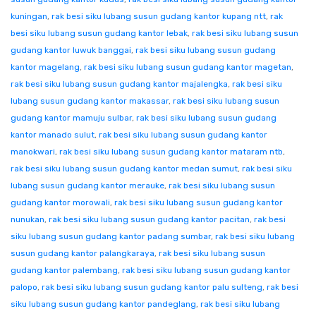
kuningan
,
rak besi siku lubang susun gudang kantor kupang ntt
,
rak
besi siku lubang susun gudang kantor lebak
,
rak besi siku lubang susun
gudang kantor luwuk banggai
,
rak besi siku lubang susun gudang
kantor magelang
,
rak besi siku lubang susun gudang kantor magetan
,
rak besi siku lubang susun gudang kantor majalengka
,
rak besi siku
lubang susun gudang kantor makassar
,
rak besi siku lubang susun
gudang kantor mamuju sulbar
,
rak besi siku lubang susun gudang
kantor manado sulut
,
rak besi siku lubang susun gudang kantor
manokwari
,
rak besi siku lubang susun gudang kantor mataram ntb
,
rak besi siku lubang susun gudang kantor medan sumut
,
rak besi siku
lubang susun gudang kantor merauke
,
rak besi siku lubang susun
gudang kantor morowali
,
rak besi siku lubang susun gudang kantor
nunukan
,
rak besi siku lubang susun gudang kantor pacitan
,
rak besi
siku lubang susun gudang kantor padang sumbar
,
rak besi siku lubang
susun gudang kantor palangkaraya
,
rak besi siku lubang susun
gudang kantor palembang
,
rak besi siku lubang susun gudang kantor
palopo
,
rak besi siku lubang susun gudang kantor palu sulteng
,
rak besi
siku lubang susun gudang kantor pandeglang
,
rak besi siku lubang