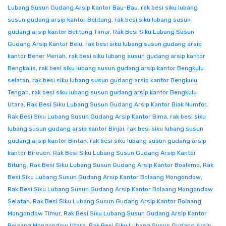
Lubang Susun Gudang Arsip Kantor Bau-Bau
,
rak besi siku lubang
susun gudang arsip kantor Belitung
,
rak besi siku lubang susun
gudang arsip kantor Belitung Timur
,
Rak Besi Siku Lubang Susun
Gudang Arsip Kantor Belu
,
rak besi siku lubang susun gudang arsip
kantor Bener Meriah
,
rak besi siku lubang susun gudang arsip kantor
Bengkalis
,
rak besi siku lubang susun gudang arsip kantor Bengkulu
selatan
,
rak besi siku lubang susun gudang arsip kantor Bengkulu
Tengah
,
rak besi siku lubang susun gudang arsip kantor Bengkulu
Utara
,
Rak Besi Siku Lubang Susun Gudang Arsip Kantor Biak Numfor
,
Rak Besi Siku Lubang Susun Gudang Arsip Kantor Bima
,
rak besi siku
lubang susun gudang arsip kantor Binjai
,
rak besi siku lubang susun
gudang arsip kantor Bintan
,
rak besi siku lubang susun gudang arsip
kantor Bireuen
,
Rak Besi Siku Lubang Susun Gudang Arsip Kantor
Bitung
,
Rak Besi Siku Lubang Susun Gudang Arsip Kantor Boalemo
,
Rak
Besi Siku Lubang Susun Gudang Arsip Kantor Bolaang Mongondow
,
Rak Besi Siku Lubang Susun Gudang Arsip Kantor Bolaang Mongondow
Selatan
,
Rak Besi Siku Lubang Susun Gudang Arsip Kantor Bolaang
Mongondow Timur
,
Rak Besi Siku Lubang Susun Gudang Arsip Kantor
Bolaang Mongondow Utara
,
Rak Besi Siku Lubang Susun Gudang Arsip