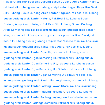
Rawas Utara
,
Rak Besi Siku Lubang Susun Gudang Arsip Kantor Nabire
,
rak besi siku lubang susun gudang arsip kantor Nagan Raya
,
Rak Besi
Siku Lubang Susun Gudang Arsip Kantor Nagekeo
,
rak besi siku lubang
susun gudang arsip kantor Natuna
,
Rak Besi Siku Lubang Susun
Gudang Arsip Kantor Nduga
,
Rak Besi Siku Lubang Susun Gudang
Arsip Kantor Ngada
,
rak besi siku lubang susun gudang arsip kantor
Nias
,
rak besi siku lubang susun gudang arsip kantor Nias Barat
,
rak
besi siku lubang susun gudang arsip kantor Nias Selatan
,
rak besi siku
lubang susun gudang arsip kantor Nias Utara
,
rak besi siku lubang
susun gudang arsip kantor Ogan Ilir
,
rak besi siku lubang susun
gudang arsip kantor Ogan Komering Ilir
,
rak besi siku lubang susun
gudang arsip kantor Ogan Komering Ulu
,
rak besi siku lubang susun
gudang arsip kantor Ogan Komering Ulu Selatan
,
rak besi siku lubang
susun gudang arsip kantor Ogan Komering Ulu Timur
,
rak besi siku
lubang susun gudang arsip kantor Padang Lawas
,
rak besi siku lubang
susun gudang arsip kantor Padang Lawas Utara
,
rak besi siku lubang
susun gudang arsip kantor Padang Pariaman
,
rak besi siku lubang
susun gudang arsip kantor Padangpanjang
,
rak besi siku lubang susun
gudang arsip kantor Padangsidempuan
,
rak besi siku lubang susun