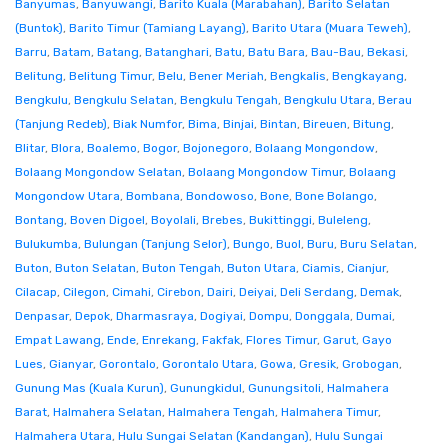
Banyumas
,
Banyuwangi
,
Barito Kuala (Marabahan)
,
Barito Selatan
(Buntok)
,
Barito Timur (Tamiang Layang)
,
Barito Utara (Muara Teweh)
,
Barru
,
Batam
,
Batang
,
Batanghari
,
Batu
,
Batu Bara
,
Bau-Bau
,
Bekasi
,
Belitung
,
Belitung Timur
,
Belu
,
Bener Meriah
,
Bengkalis
,
Bengkayang
,
Bengkulu
,
Bengkulu Selatan
,
Bengkulu Tengah
,
Bengkulu Utara
,
Berau
(Tanjung Redeb)
,
Biak Numfor
,
Bima
,
Binjai
,
Bintan
,
Bireuen
,
Bitung
,
Blitar
,
Blora
,
Boalemo
,
Bogor
,
Bojonegoro
,
Bolaang Mongondow
,
Bolaang Mongondow Selatan
,
Bolaang Mongondow Timur
,
Bolaang
Mongondow Utara
,
Bombana
,
Bondowoso
,
Bone
,
Bone Bolango
,
Bontang
,
Boven Digoel
,
Boyolali
,
Brebes
,
Bukittinggi
,
Buleleng
,
Bulukumba
,
Bulungan (Tanjung Selor)
,
Bungo
,
Buol
,
Buru
,
Buru Selatan
,
Buton
,
Buton Selatan
,
Buton Tengah
,
Buton Utara
,
Ciamis
,
Cianjur
,
Cilacap
,
Cilegon
,
Cimahi
,
Cirebon
,
Dairi
,
Deiyai
,
Deli Serdang
,
Demak
,
Denpasar
,
Depok
,
Dharmasraya
,
Dogiyai
,
Dompu
,
Donggala
,
Dumai
,
Empat Lawang
,
Ende
,
Enrekang
,
Fakfak
,
Flores Timur
,
Garut
,
Gayo
Lues
,
Gianyar
,
Gorontalo
,
Gorontalo Utara
,
Gowa
,
Gresik
,
Grobogan
,
Gunung Mas (Kuala Kurun)
,
Gunungkidul
,
Gunungsitoli
,
Halmahera
Barat
,
Halmahera Selatan
,
Halmahera Tengah
,
Halmahera Timur
,
Halmahera Utara
,
Hulu Sungai Selatan (Kandangan)
,
Hulu Sungai