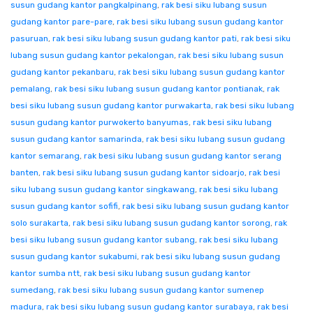
susun gudang kantor pangkalpinang
,
rak besi siku lubang susun
gudang kantor pare-pare
,
rak besi siku lubang susun gudang kantor
pasuruan
,
rak besi siku lubang susun gudang kantor pati
,
rak besi siku
lubang susun gudang kantor pekalongan
,
rak besi siku lubang susun
gudang kantor pekanbaru
,
rak besi siku lubang susun gudang kantor
pemalang
,
rak besi siku lubang susun gudang kantor pontianak
,
rak
besi siku lubang susun gudang kantor purwakarta
,
rak besi siku lubang
susun gudang kantor purwokerto banyumas
,
rak besi siku lubang
susun gudang kantor samarinda
,
rak besi siku lubang susun gudang
kantor semarang
,
rak besi siku lubang susun gudang kantor serang
banten
,
rak besi siku lubang susun gudang kantor sidoarjo
,
rak besi
siku lubang susun gudang kantor singkawang
,
rak besi siku lubang
susun gudang kantor sofifi
,
rak besi siku lubang susun gudang kantor
solo surakarta
,
rak besi siku lubang susun gudang kantor sorong
,
rak
besi siku lubang susun gudang kantor subang
,
rak besi siku lubang
susun gudang kantor sukabumi
,
rak besi siku lubang susun gudang
kantor sumba ntt
,
rak besi siku lubang susun gudang kantor
sumedang
,
rak besi siku lubang susun gudang kantor sumenep
madura
,
rak besi siku lubang susun gudang kantor surabaya
,
rak besi