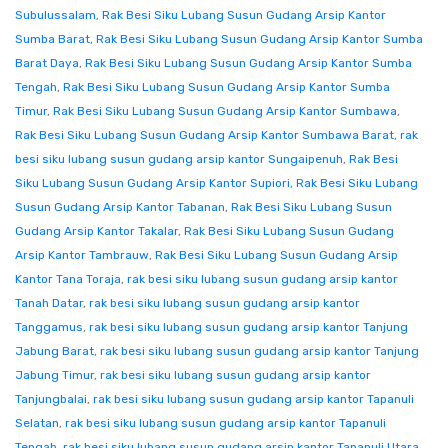
Subulussalam
,
Rak Besi Siku Lubang Susun Gudang Arsip Kantor
Sumba Barat
,
Rak Besi Siku Lubang Susun Gudang Arsip Kantor Sumba
Barat Daya
,
Rak Besi Siku Lubang Susun Gudang Arsip Kantor Sumba
Tengah
,
Rak Besi Siku Lubang Susun Gudang Arsip Kantor Sumba
Timur
,
Rak Besi Siku Lubang Susun Gudang Arsip Kantor Sumbawa
,
Rak Besi Siku Lubang Susun Gudang Arsip Kantor Sumbawa Barat
,
rak
besi siku lubang susun gudang arsip kantor Sungaipenuh
,
Rak Besi
Siku Lubang Susun Gudang Arsip Kantor Supiori
,
Rak Besi Siku Lubang
Susun Gudang Arsip Kantor Tabanan
,
Rak Besi Siku Lubang Susun
Gudang Arsip Kantor Takalar
,
Rak Besi Siku Lubang Susun Gudang
Arsip Kantor Tambrauw
,
Rak Besi Siku Lubang Susun Gudang Arsip
Kantor Tana Toraja
,
rak besi siku lubang susun gudang arsip kantor
Tanah Datar
,
rak besi siku lubang susun gudang arsip kantor
Tanggamus
,
rak besi siku lubang susun gudang arsip kantor Tanjung
Jabung Barat
,
rak besi siku lubang susun gudang arsip kantor Tanjung
Jabung Timur
,
rak besi siku lubang susun gudang arsip kantor
Tanjungbalai
,
rak besi siku lubang susun gudang arsip kantor Tapanuli
Selatan
,
rak besi siku lubang susun gudang arsip kantor Tapanuli
Tengah
,
rak besi siku lubang susun gudang arsip kantor Tapanuli Utara
,