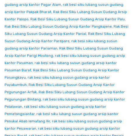
gudang arsip kantor Pagar Alam
,
rak besi siku lubang susun gudang
arsip kantor Pakpak Bharat
,
Rak Besi Siku Lubang Susun Gudang Arsip
Kantor Palopo
,
Rak Besi Siku Lubang Susun Gudang Arsip Kantor Palu
,
Rak Besi Siku Lubang Susun Gudang Arsip Kantor Pangkajene
,
Rak Besi
Siku Lubang Susun Gudang Arsip Kantor Paniai
,
Rak Besi Siku Lubang
Susun Gudang Arsip Kantor Parepare
,
rak besi siku lubang susun
gudang arsip kantor Pariaman
,
Rak Besi Siku Lubang Susun Gudang
Arsip Kantor Parigi Moutong
,
rak besi siku lubang susun gudang arsip
kantor Pasaman
,
rak besi siku lubang susun gudang arsip kantor
Pasaman Barat
,
Rak Besi Siku Lubang Susun Gudang Arsip Kantor
Pasangkayu
,
rak besi siku lubang susun gudang arsip kantor
Payakumbuh
,
Rak Besi Siku Lubang Susun Gudang Arsip Kantor
Pegunungan Arfak
,
Rak Besi Siku Lubang Susun Gudang Arsip Kantor
Pegunungan Bintang
,
rak besi siku lubang susun gudang arsip kantor
Pelalawan
,
rak besi siku lubang susun gudang arsip kantor
Pematangsiantar
,
rak besi siku lubang susun gudang arsip kantor
Penukal Abab lematang Ilir
,
rak besi siku lubang susun gudang arsip
kantor Pesawaran
,
rak besi siku lubang susun gudang arsip kantor
Pesisir Barat
,
rak besi siku lubang susun gudang arsip kantor Pesisir