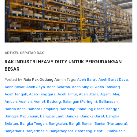
ARTIKEL SEPUTAR RAK
RAK INDUSTRI HEAVY DUTY UNTUK PERGUDANGAN
BESAR
Posted by
Raja Rak Gudang Admin
Tags:
Aceh Barat
,
Aceh Barat Daya
,
Aceh Besar
,
Aceh Jaya
,
Aceh Selatan
,
Aceh Singkil
,
Aceh Tamiang
,
Aceh Tengah
,
Aceh Tenggara
,
Aceh Timur
,
Aceh Utara
,
Agam
,
Alor
,
Ambon
,
Asahan
,
Asmat
,
Badung
,
Balangan (Paringin)
,
Balikpapan
,
Banda Aceh
,
Bandar Lampung
,
Bandung
,
Bandung Barat
,
Banggai
,
Banggai Kepulauan
,
Banggai Laut
,
Bangka
,
Bangka Barat
,
Bangka
Selatan
,
Bangka Tengah
,
Bangkalan
,
Bangli
,
Banjar
,
Banjar (Martapura)
,
Banjarbaru
,
Banjarmasin
,
Banjarnegara
,
Bantaeng
,
Bantul
,
Banyuasin
,