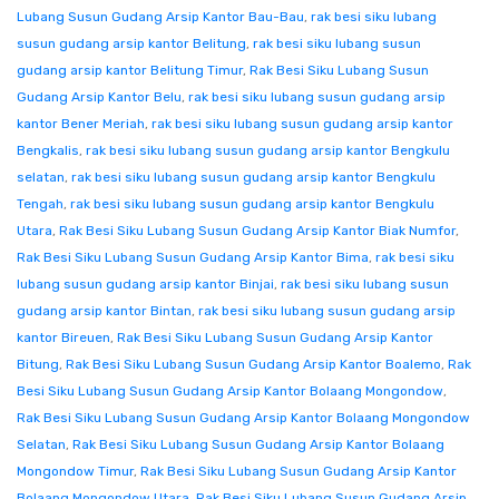
Lubang Susun Gudang Arsip Kantor Bau-Bau
,
rak besi siku lubang
susun gudang arsip kantor Belitung
,
rak besi siku lubang susun
gudang arsip kantor Belitung Timur
,
Rak Besi Siku Lubang Susun
Gudang Arsip Kantor Belu
,
rak besi siku lubang susun gudang arsip
kantor Bener Meriah
,
rak besi siku lubang susun gudang arsip kantor
Bengkalis
,
rak besi siku lubang susun gudang arsip kantor Bengkulu
selatan
,
rak besi siku lubang susun gudang arsip kantor Bengkulu
Tengah
,
rak besi siku lubang susun gudang arsip kantor Bengkulu
Utara
,
Rak Besi Siku Lubang Susun Gudang Arsip Kantor Biak Numfor
,
Rak Besi Siku Lubang Susun Gudang Arsip Kantor Bima
,
rak besi siku
lubang susun gudang arsip kantor Binjai
,
rak besi siku lubang susun
gudang arsip kantor Bintan
,
rak besi siku lubang susun gudang arsip
kantor Bireuen
,
Rak Besi Siku Lubang Susun Gudang Arsip Kantor
Bitung
,
Rak Besi Siku Lubang Susun Gudang Arsip Kantor Boalemo
,
Rak
Besi Siku Lubang Susun Gudang Arsip Kantor Bolaang Mongondow
,
Rak Besi Siku Lubang Susun Gudang Arsip Kantor Bolaang Mongondow
Selatan
,
Rak Besi Siku Lubang Susun Gudang Arsip Kantor Bolaang
Mongondow Timur
,
Rak Besi Siku Lubang Susun Gudang Arsip Kantor
Bolaang Mongondow Utara
,
Rak Besi Siku Lubang Susun Gudang Arsip