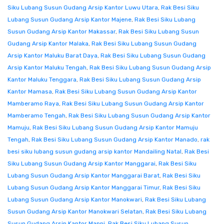
Siku Lubang Susun Gudang Arsip Kantor Luwu Utara
,
Rak Besi Siku
Lubang Susun Gudang Arsip Kantor Majene
,
Rak Besi Siku Lubang
Susun Gudang Arsip Kantor Makassar
,
Rak Besi Siku Lubang Susun
Gudang Arsip Kantor Malaka
,
Rak Besi Siku Lubang Susun Gudang
Arsip Kantor Maluku Barat Daya
,
Rak Besi Siku Lubang Susun Gudang
Arsip Kantor Maluku Tengah
,
Rak Besi Siku Lubang Susun Gudang Arsip
Kantor Maluku Tenggara
,
Rak Besi Siku Lubang Susun Gudang Arsip
Kantor Mamasa
,
Rak Besi Siku Lubang Susun Gudang Arsip Kantor
Mamberamo Raya
,
Rak Besi Siku Lubang Susun Gudang Arsip Kantor
Mamberamo Tengah
,
Rak Besi Siku Lubang Susun Gudang Arsip Kantor
Mamuju
,
Rak Besi Siku Lubang Susun Gudang Arsip Kantor Mamuju
Tengah
,
Rak Besi Siku Lubang Susun Gudang Arsip Kantor Manado
,
rak
besi siku lubang susun gudang arsip kantor Mandailing Natal
,
Rak Besi
Siku Lubang Susun Gudang Arsip Kantor Manggarai
,
Rak Besi Siku
Lubang Susun Gudang Arsip Kantor Manggarai Barat
,
Rak Besi Siku
Lubang Susun Gudang Arsip Kantor Manggarai Timur
,
Rak Besi Siku
Lubang Susun Gudang Arsip Kantor Manokwari
,
Rak Besi Siku Lubang
Susun Gudang Arsip Kantor Manokwari Selatan
,
Rak Besi Siku Lubang
Susun Gudang Arsip Kantor Mappi
,
Rak Besi Siku Lubang Susun