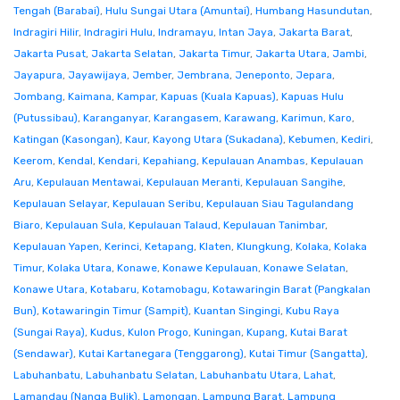
Tengah (Barabai)
,
Hulu Sungai Utara (Amuntai)
,
Humbang Hasundutan
,
Indragiri Hilir
,
Indragiri Hulu
,
Indramayu
,
Intan Jaya
,
Jakarta Barat
,
Jakarta Pusat
,
Jakarta Selatan
,
Jakarta Timur
,
Jakarta Utara
,
Jambi
,
Jayapura
,
Jayawijaya
,
Jember
,
Jembrana
,
Jeneponto
,
Jepara
,
Jombang
,
Kaimana
,
Kampar
,
Kapuas (Kuala Kapuas)
,
Kapuas Hulu
(Putussibau)
,
Karanganyar
,
Karangasem
,
Karawang
,
Karimun
,
Karo
,
Katingan (Kasongan)
,
Kaur
,
Kayong Utara (Sukadana)
,
Kebumen
,
Kediri
,
Keerom
,
Kendal
,
Kendari
,
Kepahiang
,
Kepulauan Anambas
,
Kepulauan
Aru
,
Kepulauan Mentawai
,
Kepulauan Meranti
,
Kepulauan Sangihe
,
Kepulauan Selayar
,
Kepulauan Seribu
,
Kepulauan Siau Tagulandang
Biaro
,
Kepulauan Sula
,
Kepulauan Talaud
,
Kepulauan Tanimbar
,
Kepulauan Yapen
,
Kerinci
,
Ketapang
,
Klaten
,
Klungkung
,
Kolaka
,
Kolaka
Timur
,
Kolaka Utara
,
Konawe
,
Konawe Kepulauan
,
Konawe Selatan
,
Konawe Utara
,
Kotabaru
,
Kotamobagu
,
Kotawaringin Barat (Pangkalan
Bun)
,
Kotawaringin Timur (Sampit)
,
Kuantan Singingi
,
Kubu Raya
(Sungai Raya)
,
Kudus
,
Kulon Progo
,
Kuningan
,
Kupang
,
Kutai Barat
(Sendawar)
,
Kutai Kartanegara (Tenggarong)
,
Kutai Timur (Sangatta)
,
Labuhanbatu
,
Labuhanbatu Selatan
,
Labuhanbatu Utara
,
Lahat
,
Lamandau (Nanga Bulik)
,
Lamongan
,
Lampung Barat
,
Lampung