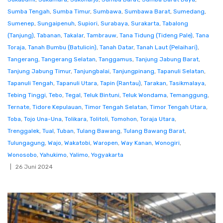
Sumba Tengah
,
Sumba Timur
,
Sumbawa
,
Sumbawa Barat
,
Sumedang
,
Sumenep
,
Sungaipenuh
,
Supiori
,
Surabaya
,
Surakarta
,
Tabalong
(Tanjung)
,
Tabanan
,
Takalar
,
Tambrauw
,
Tana Tidung (Tideng Pale)
,
Tana
Toraja
,
Tanah Bumbu (Batulicin)
,
Tanah Datar
,
Tanah Laut (Pelaihari)
,
Tangerang
,
Tangerang Selatan
,
Tanggamus
,
Tanjung Jabung Barat
,
Tanjung Jabung Timur
,
Tanjungbalai
,
Tanjungpinang
,
Tapanuli Selatan
,
Tapanuli Tengah
,
Tapanuli Utara
,
Tapin (Rantau)
,
Tarakan
,
Tasikmalaya
,
Tebing Tinggi
,
Tebo
,
Tegal
,
Teluk Bintuni
,
Teluk Wondama
,
Temanggung
,
Ternate
,
Tidore Kepulauan
,
Timor Tengah Selatan
,
Timor Tengah Utara
,
Toba
,
Tojo Una-Una
,
Tolikara
,
Tolitoli
,
Tomohon
,
Toraja Utara
,
Trenggalek
,
Tual
,
Tuban
,
Tulang Bawang
,
Tulang Bawang Barat
,
Tulungagung
,
Wajo
,
Wakatobi
,
Waropen
,
Way Kanan
,
Wonogiri
,
Wonosobo
,
Yahukimo
,
Yalimo
,
Yogyakarta
26 Juni 2024