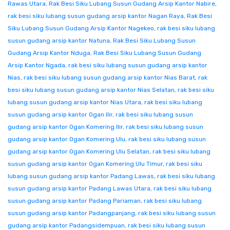
Rawas Utara
,
Rak Besi Siku Lubang Susun Gudang Arsip Kantor Nabire
,
rak besi siku lubang susun gudang arsip kantor Nagan Raya
,
Rak Besi
Siku Lubang Susun Gudang Arsip Kantor Nagekeo
,
rak besi siku lubang
susun gudang arsip kantor Natuna
,
Rak Besi Siku Lubang Susun
Gudang Arsip Kantor Nduga
,
Rak Besi Siku Lubang Susun Gudang
Arsip Kantor Ngada
,
rak besi siku lubang susun gudang arsip kantor
Nias
,
rak besi siku lubang susun gudang arsip kantor Nias Barat
,
rak
besi siku lubang susun gudang arsip kantor Nias Selatan
,
rak besi siku
lubang susun gudang arsip kantor Nias Utara
,
rak besi siku lubang
susun gudang arsip kantor Ogan Ilir
,
rak besi siku lubang susun
gudang arsip kantor Ogan Komering Ilir
,
rak besi siku lubang susun
gudang arsip kantor Ogan Komering Ulu
,
rak besi siku lubang susun
gudang arsip kantor Ogan Komering Ulu Selatan
,
rak besi siku lubang
susun gudang arsip kantor Ogan Komering Ulu Timur
,
rak besi siku
lubang susun gudang arsip kantor Padang Lawas
,
rak besi siku lubang
susun gudang arsip kantor Padang Lawas Utara
,
rak besi siku lubang
susun gudang arsip kantor Padang Pariaman
,
rak besi siku lubang
susun gudang arsip kantor Padangpanjang
,
rak besi siku lubang susun
gudang arsip kantor Padangsidempuan
,
rak besi siku lubang susun