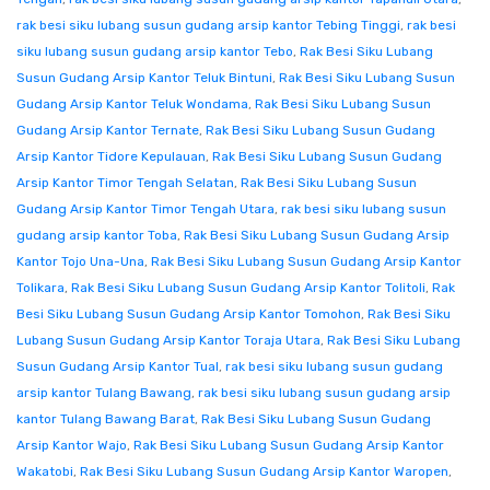
rak besi siku lubang susun gudang arsip kantor Tebing Tinggi
,
rak besi
siku lubang susun gudang arsip kantor Tebo
,
Rak Besi Siku Lubang
Susun Gudang Arsip Kantor Teluk Bintuni
,
Rak Besi Siku Lubang Susun
Gudang Arsip Kantor Teluk Wondama
,
Rak Besi Siku Lubang Susun
Gudang Arsip Kantor Ternate
,
Rak Besi Siku Lubang Susun Gudang
Arsip Kantor Tidore Kepulauan
,
Rak Besi Siku Lubang Susun Gudang
Arsip Kantor Timor Tengah Selatan
,
Rak Besi Siku Lubang Susun
Gudang Arsip Kantor Timor Tengah Utara
,
rak besi siku lubang susun
gudang arsip kantor Toba
,
Rak Besi Siku Lubang Susun Gudang Arsip
Kantor Tojo Una-Una
,
Rak Besi Siku Lubang Susun Gudang Arsip Kantor
Tolikara
,
Rak Besi Siku Lubang Susun Gudang Arsip Kantor Tolitoli
,
Rak
Besi Siku Lubang Susun Gudang Arsip Kantor Tomohon
,
Rak Besi Siku
Lubang Susun Gudang Arsip Kantor Toraja Utara
,
Rak Besi Siku Lubang
Susun Gudang Arsip Kantor Tual
,
rak besi siku lubang susun gudang
arsip kantor Tulang Bawang
,
rak besi siku lubang susun gudang arsip
kantor Tulang Bawang Barat
,
Rak Besi Siku Lubang Susun Gudang
Arsip Kantor Wajo
,
Rak Besi Siku Lubang Susun Gudang Arsip Kantor
Wakatobi
,
Rak Besi Siku Lubang Susun Gudang Arsip Kantor Waropen
,