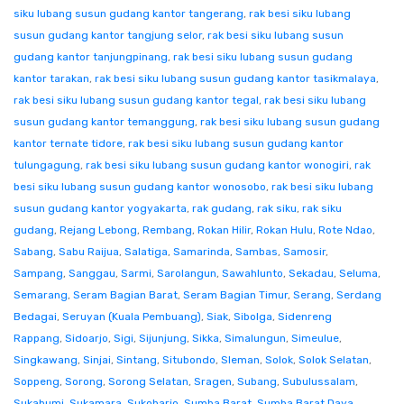
siku lubang susun gudang kantor tangerang
,
rak besi siku lubang
susun gudang kantor tangjung selor
,
rak besi siku lubang susun
gudang kantor tanjungpinang
,
rak besi siku lubang susun gudang
kantor tarakan
,
rak besi siku lubang susun gudang kantor tasikmalaya
,
rak besi siku lubang susun gudang kantor tegal
,
rak besi siku lubang
susun gudang kantor temanggung
,
rak besi siku lubang susun gudang
kantor ternate tidore
,
rak besi siku lubang susun gudang kantor
tulungagung
,
rak besi siku lubang susun gudang kantor wonogiri
,
rak
besi siku lubang susun gudang kantor wonosobo
,
rak besi siku lubang
susun gudang kantor yogyakarta
,
rak gudang
,
rak siku
,
rak siku
gudang
,
Rejang Lebong
,
Rembang
,
Rokan Hilir
,
Rokan Hulu
,
Rote Ndao
,
Sabang
,
Sabu Raijua
,
Salatiga
,
Samarinda
,
Sambas
,
Samosir
,
Sampang
,
Sanggau
,
Sarmi
,
Sarolangun
,
Sawahlunto
,
Sekadau
,
Seluma
,
Semarang
,
Seram Bagian Barat
,
Seram Bagian Timur
,
Serang
,
Serdang
Bedagai
,
Seruyan (Kuala Pembuang)
,
Siak
,
Sibolga
,
Sidenreng
Rappang
,
Sidoarjo
,
Sigi
,
Sijunjung
,
Sikka
,
Simalungun
,
Simeulue
,
Singkawang
,
Sinjai
,
Sintang
,
Situbondo
,
Sleman
,
Solok
,
Solok Selatan
,
Soppeng
,
Sorong
,
Sorong Selatan
,
Sragen
,
Subang
,
Subulussalam
,
Sukabumi
,
Sukamara
,
Sukoharjo
,
Sumba Barat
,
Sumba Barat Daya
,