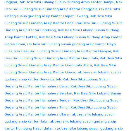
Dogiyai
,
Rak Besi Siku Lubang Susun Gudang Arsip Kantor Dompu
,
Rak
Besi Siku Lubang Susun Gudang Arsip Kantor Donggala
,
rak besi siku
lubang susun gudang arsip kantor Empat Lawang
,
Rak Besi Siku
Lubang Susun Gudang Arsip Kantor Ende
,
Rak Besi Siku Lubang Susun
Gudang Arsip Kantor Enrekang
,
Rak Besi Siku Lubang Susun Gudang
Arsip Kantor Fakfak
,
Rak Besi Siku Lubang Susun Gudang Arsip Kantor
Flores Timur
,
rak besi siku lubang susun gudang arsip kantor Gayo
Lues
,
Rak Besi Siku Lubang Susun Gudang Arsip Kantor Gianyar
,
Rak
Besi Siku Lubang Susun Gudang Arsip Kantor Gorontalo
,
Rak Besi Siku
Lubang Susun Gudang Arsip Kantor Gorontalo Utara
,
Rak Besi Siku
Lubang Susun Gudang Arsip Kantor Gowa
,
rak besi siku lubang susun
gudang arsip kantor Gunungsitoli
,
Rak Besi Siku Lubang Susun
Gudang Arsip Kantor Halmahera Barat
,
Rak Besi Siku Lubang Susun
Gudang Arsip Kantor Halmahera Selatan
,
Rak Besi Siku Lubang Susun
Gudang Arsip Kantor Halmahera Tengah
,
Rak Besi Siku Lubang Susun
Gudang Arsip Kantor Halmahera Timur
,
Rak Besi Siku Lubang Susun
Gudang Arsip Kantor Halmahera Utara
,
rak besi siku lubang susun
gudang arsip kantor Hulu
,
rak besi siku lubang susun gudang arsip
kantor Humbang Hasundutan
,
rak besi siku lubang susun gudang arsip