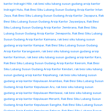
kantor Indragiri Hilir
,
rak besi siku lubang susun gudang arsip kantor
Indragiri Hulu
,
Rak Besi Siku Lubang Susun Gudang Arsip Kantor Intan
Jaya
,
Rak Besi Siku Lubang Susun Gudang Arsip Kantor Jayapura
,
Rak
Besi Siku Lubang Susun Gudang Arsip Kantor Jayawijaya
,
Rak Besi
Siku Lubang Susun Gudang Arsip Kantor Jembrana
,
Rak Besi Siku
Lubang Susun Gudang Arsip Kantor Jeneponto
,
Rak Besi Siku Lubang
Susun Gudang Arsip Kantor Kaimana
,
rak besi siku lubang susun
gudang arsip kantor Kampar
,
Rak Besi Siku Lubang Susun Gudang
Arsip Kantor Karangasem
,
rak besi siku lubang susun gudang arsip
kantor Karimun
,
rak besi siku lubang susun gudang arsip kantor Karo
,
Rak Besi Siku Lubang Susun Gudang Arsip Kantor Keerom
,
Rak Besi
Siku Lubang Susun Gudang Arsip Kantor Kendari
,
rak besi siku lubang
susun gudang arsip kantor Kepahiang
,
rak besi siku lubang susun
gudang arsip kantor Kepulauan Anambas
,
Rak Besi Siku Lubang Susun
Gudang Arsip Kantor Kepulauan Aru
,
rak besi siku lubang susun
gudang arsip kantor Kepulauan Mentawai
,
rak besi siku lubang susun
gudang arsip kantor Kepulauan Meranti
,
Rak Besi Siku Lubang Susun
Gudang Arsip Kantor Kepulauan Sangihe
,
Rak Besi Siku Lubang Susun
Gudang Arsip Kantor Kepulauan Selayar
,
Rak Besi Siku Lubang Susun