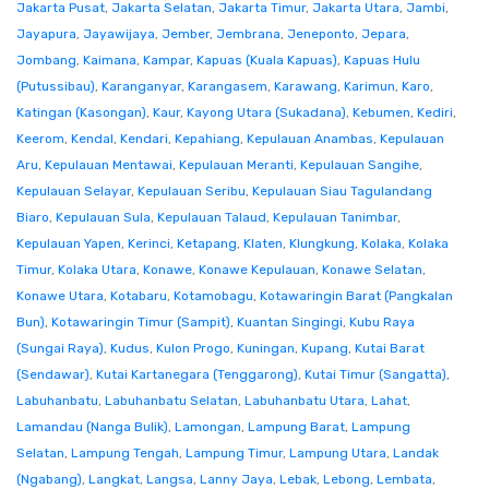
Jakarta Pusat
,
Jakarta Selatan
,
Jakarta Timur
,
Jakarta Utara
,
Jambi
,
Jayapura
,
Jayawijaya
,
Jember
,
Jembrana
,
Jeneponto
,
Jepara
,
Jombang
,
Kaimana
,
Kampar
,
Kapuas (Kuala Kapuas)
,
Kapuas Hulu
(Putussibau)
,
Karanganyar
,
Karangasem
,
Karawang
,
Karimun
,
Karo
,
Katingan (Kasongan)
,
Kaur
,
Kayong Utara (Sukadana)
,
Kebumen
,
Kediri
,
Keerom
,
Kendal
,
Kendari
,
Kepahiang
,
Kepulauan Anambas
,
Kepulauan
Aru
,
Kepulauan Mentawai
,
Kepulauan Meranti
,
Kepulauan Sangihe
,
Kepulauan Selayar
,
Kepulauan Seribu
,
Kepulauan Siau Tagulandang
Biaro
,
Kepulauan Sula
,
Kepulauan Talaud
,
Kepulauan Tanimbar
,
Kepulauan Yapen
,
Kerinci
,
Ketapang
,
Klaten
,
Klungkung
,
Kolaka
,
Kolaka
Timur
,
Kolaka Utara
,
Konawe
,
Konawe Kepulauan
,
Konawe Selatan
,
Konawe Utara
,
Kotabaru
,
Kotamobagu
,
Kotawaringin Barat (Pangkalan
Bun)
,
Kotawaringin Timur (Sampit)
,
Kuantan Singingi
,
Kubu Raya
(Sungai Raya)
,
Kudus
,
Kulon Progo
,
Kuningan
,
Kupang
,
Kutai Barat
(Sendawar)
,
Kutai Kartanegara (Tenggarong)
,
Kutai Timur (Sangatta)
,
Labuhanbatu
,
Labuhanbatu Selatan
,
Labuhanbatu Utara
,
Lahat
,
Lamandau (Nanga Bulik)
,
Lamongan
,
Lampung Barat
,
Lampung
Selatan
,
Lampung Tengah
,
Lampung Timur
,
Lampung Utara
,
Landak
(Ngabang)
,
Langkat
,
Langsa
,
Lanny Jaya
,
Lebak
,
Lebong
,
Lembata
,