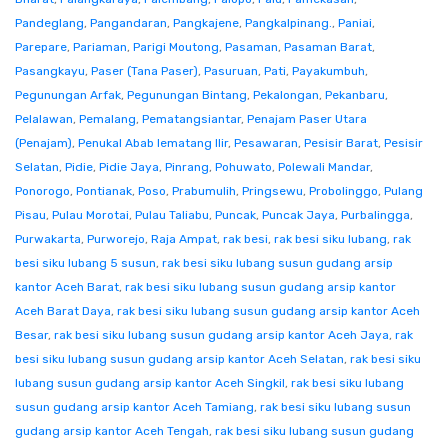
Pandeglang
,
Pangandaran
,
Pangkajene
,
Pangkalpinang.
,
Paniai
,
Parepare
,
Pariaman
,
Parigi Moutong
,
Pasaman
,
Pasaman Barat
,
Pasangkayu
,
Paser (Tana Paser)
,
Pasuruan
,
Pati
,
Payakumbuh
,
Pegunungan Arfak
,
Pegunungan Bintang
,
Pekalongan
,
Pekanbaru
,
Pelalawan
,
Pemalang
,
Pematangsiantar
,
Penajam Paser Utara
(Penajam)
,
Penukal Abab lematang Ilir
,
Pesawaran
,
Pesisir Barat
,
Pesisir
Selatan
,
Pidie
,
Pidie Jaya
,
Pinrang
,
Pohuwato
,
Polewali Mandar
,
Ponorogo
,
Pontianak
,
Poso
,
Prabumulih
,
Pringsewu
,
Probolinggo
,
Pulang
Pisau
,
Pulau Morotai
,
Pulau Taliabu
,
Puncak
,
Puncak Jaya
,
Purbalingga
,
Purwakarta
,
Purworejo
,
Raja Ampat
,
rak besi
,
rak besi siku lubang
,
rak
besi siku lubang 5 susun
,
rak besi siku lubang susun gudang arsip
kantor Aceh Barat
,
rak besi siku lubang susun gudang arsip kantor
Aceh Barat Daya
,
rak besi siku lubang susun gudang arsip kantor Aceh
Besar
,
rak besi siku lubang susun gudang arsip kantor Aceh Jaya
,
rak
besi siku lubang susun gudang arsip kantor Aceh Selatan
,
rak besi siku
lubang susun gudang arsip kantor Aceh Singkil
,
rak besi siku lubang
susun gudang arsip kantor Aceh Tamiang
,
rak besi siku lubang susun
gudang arsip kantor Aceh Tengah
,
rak besi siku lubang susun gudang