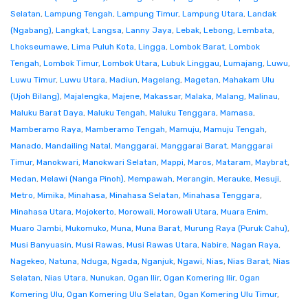
Selatan
,
Lampung Tengah
,
Lampung Timur
,
Lampung Utara
,
Landak
(Ngabang)
,
Langkat
,
Langsa
,
Lanny Jaya
,
Lebak
,
Lebong
,
Lembata
,
Lhokseumawe
,
Lima Puluh Kota
,
Lingga
,
Lombok Barat
,
Lombok
Tengah
,
Lombok Timur
,
Lombok Utara
,
Lubuk Linggau
,
Lumajang
,
Luwu
,
Luwu Timur
,
Luwu Utara
,
Madiun
,
Magelang
,
Magetan
,
Mahakam Ulu
(Ujoh Bilang)
,
Majalengka
,
Majene
,
Makassar
,
Malaka
,
Malang
,
Malinau
,
Maluku Barat Daya
,
Maluku Tengah
,
Maluku Tenggara
,
Mamasa
,
Mamberamo Raya
,
Mamberamo Tengah
,
Mamuju
,
Mamuju Tengah
,
Manado
,
Mandailing Natal
,
Manggarai
,
Manggarai Barat
,
Manggarai
Timur
,
Manokwari
,
Manokwari Selatan
,
Mappi
,
Maros
,
Mataram
,
Maybrat
,
Medan
,
Melawi (Nanga Pinoh)
,
Mempawah
,
Merangin
,
Merauke
,
Mesuji
,
Metro
,
Mimika
,
Minahasa
,
Minahasa Selatan
,
Minahasa Tenggara
,
Minahasa Utara
,
Mojokerto
,
Morowali
,
Morowali Utara
,
Muara Enim
,
Muaro Jambi
,
Mukomuko
,
Muna
,
Muna Barat
,
Murung Raya (Puruk Cahu)
,
Musi Banyuasin
,
Musi Rawas
,
Musi Rawas Utara
,
Nabire
,
Nagan Raya
,
Nagekeo
,
Natuna
,
Nduga
,
Ngada
,
Nganjuk
,
Ngawi
,
Nias
,
Nias Barat
,
Nias
Selatan
,
Nias Utara
,
Nunukan
,
Ogan Ilir
,
Ogan Komering Ilir
,
Ogan
Komering Ulu
,
Ogan Komering Ulu Selatan
,
Ogan Komering Ulu Timur
,