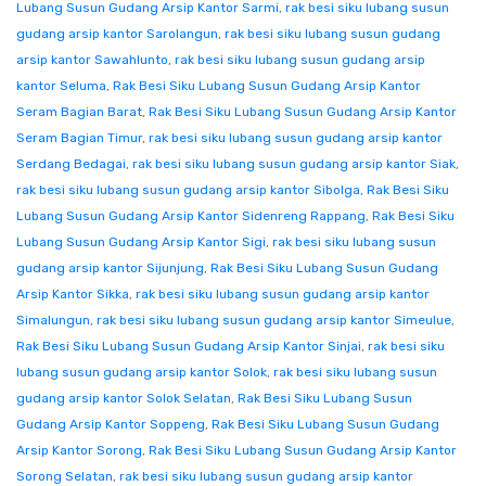
Lubang Susun Gudang Arsip Kantor Sarmi
,
rak besi siku lubang susun
gudang arsip kantor Sarolangun
,
rak besi siku lubang susun gudang
arsip kantor Sawahlunto
,
rak besi siku lubang susun gudang arsip
kantor Seluma
,
Rak Besi Siku Lubang Susun Gudang Arsip Kantor
Seram Bagian Barat
,
Rak Besi Siku Lubang Susun Gudang Arsip Kantor
Seram Bagian Timur
,
rak besi siku lubang susun gudang arsip kantor
Serdang Bedagai
,
rak besi siku lubang susun gudang arsip kantor Siak
,
rak besi siku lubang susun gudang arsip kantor Sibolga
,
Rak Besi Siku
Lubang Susun Gudang Arsip Kantor Sidenreng Rappang
,
Rak Besi Siku
Lubang Susun Gudang Arsip Kantor Sigi
,
rak besi siku lubang susun
gudang arsip kantor Sijunjung
,
Rak Besi Siku Lubang Susun Gudang
Arsip Kantor Sikka
,
rak besi siku lubang susun gudang arsip kantor
Simalungun
,
rak besi siku lubang susun gudang arsip kantor Simeulue
,
Rak Besi Siku Lubang Susun Gudang Arsip Kantor Sinjai
,
rak besi siku
lubang susun gudang arsip kantor Solok
,
rak besi siku lubang susun
gudang arsip kantor Solok Selatan
,
Rak Besi Siku Lubang Susun
Gudang Arsip Kantor Soppeng
,
Rak Besi Siku Lubang Susun Gudang
Arsip Kantor Sorong
,
Rak Besi Siku Lubang Susun Gudang Arsip Kantor
Sorong Selatan
,
rak besi siku lubang susun gudang arsip kantor