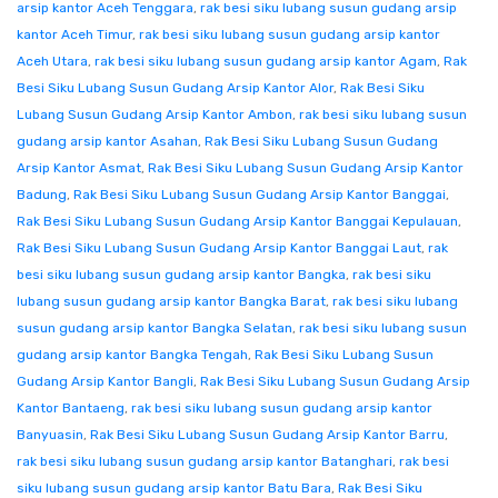
arsip kantor Aceh Tenggara
,
rak besi siku lubang susun gudang arsip
kantor Aceh Timur
,
rak besi siku lubang susun gudang arsip kantor
Aceh Utara
,
rak besi siku lubang susun gudang arsip kantor Agam
,
Rak
Besi Siku Lubang Susun Gudang Arsip Kantor Alor
,
Rak Besi Siku
Lubang Susun Gudang Arsip Kantor Ambon
,
rak besi siku lubang susun
gudang arsip kantor Asahan
,
Rak Besi Siku Lubang Susun Gudang
Arsip Kantor Asmat
,
Rak Besi Siku Lubang Susun Gudang Arsip Kantor
Badung
,
Rak Besi Siku Lubang Susun Gudang Arsip Kantor Banggai
,
Rak Besi Siku Lubang Susun Gudang Arsip Kantor Banggai Kepulauan
,
Rak Besi Siku Lubang Susun Gudang Arsip Kantor Banggai Laut
,
rak
besi siku lubang susun gudang arsip kantor Bangka
,
rak besi siku
lubang susun gudang arsip kantor Bangka Barat
,
rak besi siku lubang
susun gudang arsip kantor Bangka Selatan
,
rak besi siku lubang susun
gudang arsip kantor Bangka Tengah
,
Rak Besi Siku Lubang Susun
Gudang Arsip Kantor Bangli
,
Rak Besi Siku Lubang Susun Gudang Arsip
Kantor Bantaeng
,
rak besi siku lubang susun gudang arsip kantor
Banyuasin
,
Rak Besi Siku Lubang Susun Gudang Arsip Kantor Barru
,
rak besi siku lubang susun gudang arsip kantor Batanghari
,
rak besi
siku lubang susun gudang arsip kantor Batu Bara
,
Rak Besi Siku