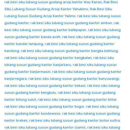
rak besi siku lubang susun gudang arsip kantor Way Kanan
,
Rak Besi
Siku Lubang Susun Gudang Arsip Kantor Yahukimo
,
Rak Besi Siku
Lubang Susun Gudang Arsip Kantor Yalimo
,
rak besi siku lubang susun
gudang kantor
,
rak besi siku lubang susun gudang kantor ambon
,
rak
besi siku lubang susun gudang kantor balikpapan
,
rak besi siku lubang
susun gudang kantor banda aceh
,
rak besi siku lubang susun gudang
kantor bandar lampung
,
rak besi siku lubang susun gudang kantor
bandung
,
rak besi siku lubang susun gudang kantor bangka belitung
,
rak besi siku lubang susun gudang kantor bangkalan
,
rak besi siku
lubang susun gudang kantor banjarbaru
,
rak besi siku lubang susun
gudang kantor banjarmasin
,
rak besi siku lubang susun gudang kantor
banjarnegara
,
rak besi siku lubang susun gudang kantor banyuwangi
,
rak besi siku lubang susun gudang kantor bekasi
,
rak besi siku lubang
susun gudang kantor bengkulu
,
rak besi siku lubang susun gudang
kantor bitung sulut
,
rak besi siku lubang susun gudang kantor blitar
,
rak besi siku lubang susun gudang kantor bogor
,
rak besi siku lubang
susun gudang kantor bondowoso
,
rak besi siku lubang susun gudang
kantor brebes
,
rak besi siku lubang susun gudang kantor buton sultra
,
rak besi siku lubang susun gudang kantor ciamis
,
rak besi siku lubang