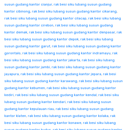
susun gudang kantor cianjur
,
rak besi siku lubang susun gudang
kantor cibinong
,
rak besi siku lubang susun gudang kantor cikarang
,
rak besi siku lubang susun gudang kantor cilacap
,
rak besi siku lubang
susun gudang kantor cirebon
,
rak besi siku lubang susun gudang
kantor demak
,
rak besi siku lubang susun gudang kantor denpasar
,
rak
besi siku lubang susun gudang kantor depok
,
rak besi siku lubang
susun gudang kantor garut
,
rak besi siku lubang susun gudang kantor
gorontalo
,
rak besi siku lubang susun gudang kantor indramayu
,
rak
besi siku lubang susun gudang kantor jakarta
,
rak besi siku lubang
susun gudang kantor jambi
,
rak besi siku lubang susun gudang kantor
jayapura
,
rak besi siku lubang susun gudang kantor jepara
,
rak besi
siku lubang susun gudang kantor karawang
,
rak besi siku lubang susun
gudang kantor kebumen
,
rak besi siku lubang susun gudang kantor
kediri
,
rak besi siku lubang susun gudang kantor kendal
,
rak besi siku
lubang susun gudang kantor kendari
,
rak besi siku lubang susun
gudang kantor kepulauan riau
,
rak besi siku lubang susun gudang
kantor klaten
,
rak besi siku lubang susun gudang kantor kolaka
,
rak
besi siku lubang susun gudang kantor konawe
,
rak besi siku lubang
susun gudang kantor kudus
,
rak besi siku lubang susun gudang kantor