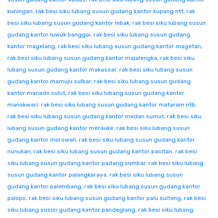
kuningan
,
rak besi siku lubang susun gudang kantor kupang ntt
,
rak
besi siku lubang susun gudang kantor lebak
,
rak besi siku lubang susun
gudang kantor luwuk banggai
,
rak besi siku lubang susun gudang
kantor magelang
,
rak besi siku lubang susun gudang kantor magetan
,
rak besi siku lubang susun gudang kantor majalengka
,
rak besi siku
lubang susun gudang kantor makassar
,
rak besi siku lubang susun
gudang kantor mamuju sulbar
,
rak besi siku lubang susun gudang
kantor manado sulut
,
rak besi siku lubang susun gudang kantor
manokwari
,
rak besi siku lubang susun gudang kantor mataram ntb
,
rak besi siku lubang susun gudang kantor medan sumut
,
rak besi siku
lubang susun gudang kantor merauke
,
rak besi siku lubang susun
gudang kantor morowali
,
rak besi siku lubang susun gudang kantor
nunukan
,
rak besi siku lubang susun gudang kantor pacitan
,
rak besi
siku lubang susun gudang kantor padang sumbar
,
rak besi siku lubang
susun gudang kantor palangkaraya
,
rak besi siku lubang susun
gudang kantor palembang
,
rak besi siku lubang susun gudang kantor
palopo
,
rak besi siku lubang susun gudang kantor palu sulteng
,
rak besi
siku lubang susun gudang kantor pandeglang
,
rak besi siku lubang