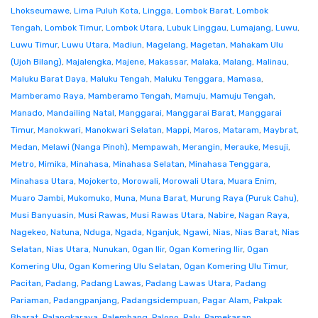
Lhokseumawe
,
Lima Puluh Kota
,
Lingga
,
Lombok Barat
,
Lombok
Tengah
,
Lombok Timur
,
Lombok Utara
,
Lubuk Linggau
,
Lumajang
,
Luwu
,
Luwu Timur
,
Luwu Utara
,
Madiun
,
Magelang
,
Magetan
,
Mahakam Ulu
(Ujoh Bilang)
,
Majalengka
,
Majene
,
Makassar
,
Malaka
,
Malang
,
Malinau
,
Maluku Barat Daya
,
Maluku Tengah
,
Maluku Tenggara
,
Mamasa
,
Mamberamo Raya
,
Mamberamo Tengah
,
Mamuju
,
Mamuju Tengah
,
Manado
,
Mandailing Natal
,
Manggarai
,
Manggarai Barat
,
Manggarai
Timur
,
Manokwari
,
Manokwari Selatan
,
Mappi
,
Maros
,
Mataram
,
Maybrat
,
Medan
,
Melawi (Nanga Pinoh)
,
Mempawah
,
Merangin
,
Merauke
,
Mesuji
,
Metro
,
Mimika
,
Minahasa
,
Minahasa Selatan
,
Minahasa Tenggara
,
Minahasa Utara
,
Mojokerto
,
Morowali
,
Morowali Utara
,
Muara Enim
,
Muaro Jambi
,
Mukomuko
,
Muna
,
Muna Barat
,
Murung Raya (Puruk Cahu)
,
Musi Banyuasin
,
Musi Rawas
,
Musi Rawas Utara
,
Nabire
,
Nagan Raya
,
Nagekeo
,
Natuna
,
Nduga
,
Ngada
,
Nganjuk
,
Ngawi
,
Nias
,
Nias Barat
,
Nias
Selatan
,
Nias Utara
,
Nunukan
,
Ogan Ilir
,
Ogan Komering Ilir
,
Ogan
Komering Ulu
,
Ogan Komering Ulu Selatan
,
Ogan Komering Ulu Timur
,
Pacitan
,
Padang
,
Padang Lawas
,
Padang Lawas Utara
,
Padang
Pariaman
,
Padangpanjang
,
Padangsidempuan
,
Pagar Alam
,
Pakpak
Bharat
,
Palangkaraya
,
Palembang
,
Palopo
,
Palu
,
Pamekasan
,