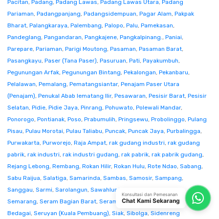
Pacitan
,
Padang
,
Padang Lawas
,
Padang Lawas Utara
,
Padang
Pariaman
,
Padangpanjang
,
Padangsidempuan
,
Pagar Alam
,
Pakpak
Bharat
,
Palangkaraya
,
Palembang
,
Palopo
,
Palu
,
Pamekasan
,
Pandeglang
,
Pangandaran
,
Pangkajene
,
Pangkalpinang.
,
Paniai
,
Parepare
,
Pariaman
,
Parigi Moutong
,
Pasaman
,
Pasaman Barat
,
Pasangkayu
,
Paser (Tana Paser)
,
Pasuruan
,
Pati
,
Payakumbuh
,
Pegunungan Arfak
,
Pegunungan Bintang
,
Pekalongan
,
Pekanbaru
,
Pelalawan
,
Pemalang
,
Pematangsiantar
,
Penajam Paser Utara
(Penajam)
,
Penukal Abab lematang Ilir
,
Pesawaran
,
Pesisir Barat
,
Pesisir
Selatan
,
Pidie
,
Pidie Jaya
,
Pinrang
,
Pohuwato
,
Polewali Mandar
,
Ponorogo
,
Pontianak
,
Poso
,
Prabumulih
,
Pringsewu
,
Probolinggo
,
Pulang
Pisau
,
Pulau Morotai
,
Pulau Taliabu
,
Puncak
,
Puncak Jaya
,
Purbalingga
,
Purwakarta
,
Purworejo
,
Raja Ampat
,
rak gudang industri
,
rak gudang
pabrik
,
rak industri
,
rak industri gudang
,
rak pabrik
,
rak pabrik gudang
,
Rejang Lebong
,
Rembang
,
Rokan Hilir
,
Rokan Hulu
,
Rote Ndao
,
Sabang
,
Sabu Raijua
,
Salatiga
,
Samarinda
,
Sambas
,
Samosir
,
Sampang
,
Sanggau
,
Sarmi
,
Sarolangun
,
Sawahlunto
,
Sekadau
,
Seluma
,
Konsultasi dan Pemesanan
Chat Kami Sekarang
Semarang
,
Seram Bagian Barat
,
Seram Bagian Timur
,
Serang
,
Serdang
Bedagai
,
Seruyan (Kuala Pembuang)
,
Siak
,
Sibolga
,
Sidenreng