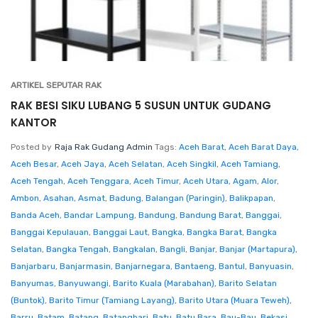
ARTIKEL SEPUTAR RAK
RAK BESI SIKU LUBANG 5 SUSUN UNTUK GUDANG
KANTOR
Posted by
Raja Rak Gudang Admin
Tags:
Aceh Barat
,
Aceh Barat Daya
,
Aceh Besar
,
Aceh Jaya
,
Aceh Selatan
,
Aceh Singkil
,
Aceh Tamiang
,
Aceh Tengah
,
Aceh Tenggara
,
Aceh Timur
,
Aceh Utara
,
Agam
,
Alor
,
Ambon
,
Asahan
,
Asmat
,
Badung
,
Balangan (Paringin)
,
Balikpapan
,
Banda Aceh
,
Bandar Lampung
,
Bandung
,
Bandung Barat
,
Banggai
,
Banggai Kepulauan
,
Banggai Laut
,
Bangka
,
Bangka Barat
,
Bangka
Selatan
,
Bangka Tengah
,
Bangkalan
,
Bangli
,
Banjar
,
Banjar (Martapura)
,
Banjarbaru
,
Banjarmasin
,
Banjarnegara
,
Bantaeng
,
Bantul
,
Banyuasin
,
Banyumas
,
Banyuwangi
,
Barito Kuala (Marabahan)
,
Barito Selatan
(Buntok)
,
Barito Timur (Tamiang Layang)
,
Barito Utara (Muara Teweh)
,
Barru
,
Batam
,
Batang
,
Batanghari
,
Batu
,
Batu Bara
,
Bau-Bau
,
Bekasi
,