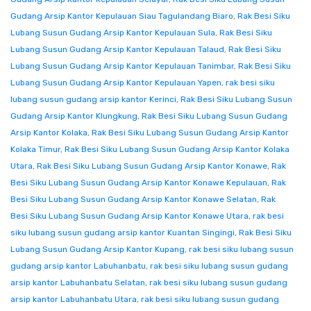
Gudang Arsip Kantor Kepulauan Siau Tagulandang Biaro
,
Rak Besi Siku
Lubang Susun Gudang Arsip Kantor Kepulauan Sula
,
Rak Besi Siku
Lubang Susun Gudang Arsip Kantor Kepulauan Talaud
,
Rak Besi Siku
Lubang Susun Gudang Arsip Kantor Kepulauan Tanimbar
,
Rak Besi Siku
Lubang Susun Gudang Arsip Kantor Kepulauan Yapen
,
rak besi siku
lubang susun gudang arsip kantor Kerinci
,
Rak Besi Siku Lubang Susun
Gudang Arsip Kantor Klungkung
,
Rak Besi Siku Lubang Susun Gudang
Arsip Kantor Kolaka
,
Rak Besi Siku Lubang Susun Gudang Arsip Kantor
Kolaka Timur
,
Rak Besi Siku Lubang Susun Gudang Arsip Kantor Kolaka
Utara
,
Rak Besi Siku Lubang Susun Gudang Arsip Kantor Konawe
,
Rak
Besi Siku Lubang Susun Gudang Arsip Kantor Konawe Kepulauan
,
Rak
Besi Siku Lubang Susun Gudang Arsip Kantor Konawe Selatan
,
Rak
Besi Siku Lubang Susun Gudang Arsip Kantor Konawe Utara
,
rak besi
siku lubang susun gudang arsip kantor Kuantan Singingi
,
Rak Besi Siku
Lubang Susun Gudang Arsip Kantor Kupang
,
rak besi siku lubang susun
gudang arsip kantor Labuhanbatu
,
rak besi siku lubang susun gudang
arsip kantor Labuhanbatu Selatan
,
rak besi siku lubang susun gudang
arsip kantor Labuhanbatu Utara
,
rak besi siku lubang susun gudang