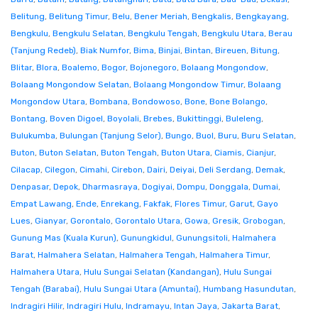
Belitung
,
Belitung Timur
,
Belu
,
Bener Meriah
,
Bengkalis
,
Bengkayang
,
Bengkulu
,
Bengkulu Selatan
,
Bengkulu Tengah
,
Bengkulu Utara
,
Berau
(Tanjung Redeb)
,
Biak Numfor
,
Bima
,
Binjai
,
Bintan
,
Bireuen
,
Bitung
,
Blitar
,
Blora
,
Boalemo
,
Bogor
,
Bojonegoro
,
Bolaang Mongondow
,
Bolaang Mongondow Selatan
,
Bolaang Mongondow Timur
,
Bolaang
Mongondow Utara
,
Bombana
,
Bondowoso
,
Bone
,
Bone Bolango
,
Bontang
,
Boven Digoel
,
Boyolali
,
Brebes
,
Bukittinggi
,
Buleleng
,
Bulukumba
,
Bulungan (Tanjung Selor)
,
Bungo
,
Buol
,
Buru
,
Buru Selatan
,
Buton
,
Buton Selatan
,
Buton Tengah
,
Buton Utara
,
Ciamis
,
Cianjur
,
Cilacap
,
Cilegon
,
Cimahi
,
Cirebon
,
Dairi
,
Deiyai
,
Deli Serdang
,
Demak
,
Denpasar
,
Depok
,
Dharmasraya
,
Dogiyai
,
Dompu
,
Donggala
,
Dumai
,
Empat Lawang
,
Ende
,
Enrekang
,
Fakfak
,
Flores Timur
,
Garut
,
Gayo
Lues
,
Gianyar
,
Gorontalo
,
Gorontalo Utara
,
Gowa
,
Gresik
,
Grobogan
,
Gunung Mas (Kuala Kurun)
,
Gunungkidul
,
Gunungsitoli
,
Halmahera
Barat
,
Halmahera Selatan
,
Halmahera Tengah
,
Halmahera Timur
,
Halmahera Utara
,
Hulu Sungai Selatan (Kandangan)
,
Hulu Sungai
Tengah (Barabai)
,
Hulu Sungai Utara (Amuntai)
,
Humbang Hasundutan
,
Indragiri Hilir
,
Indragiri Hulu
,
Indramayu
,
Intan Jaya
,
Jakarta Barat
,