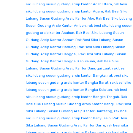
siku lubang susun gudang arsip kantor Aceh Utara
,
rak besi
siku lubang susun gudang arsip kantor Agam
,
Rak Besi Siku
Lubang Susun Gudang Arsip Kantor Alor
,
Rak Besi Siku Lubang
Susun Gudang Arsip Kantor Ambon
,
rak besi siku lubang susun
gudang arsip kantor Asahan
,
Rak Besi Siku Lubang Susun
Gudang Arsip Kantor Asmat
,
Rak Besi Siku Lubang Susun
Gudang Arsip Kantor Badung
,
Rak Besi Siku Lubang Susun
Gudang Arsip Kantor Banggai
,
Rak Besi Siku Lubang Susun
Gudang Arsip Kantor Banggai Kepulauan
,
Rak Besi Siku
Lubang Susun Gudang Arsip Kantor Banggai Laut
,
rak besi
siku lubang susun gudang arsip kantor Bangka
,
rak besi siku
lubang susun gudang arsip kantor Bangka Barat
,
rak besi siku
lubang susun gudang arsip kantor Bangka Selatan
,
rak besi
siku lubang susun gudang arsip kantor Bangka Tengah
,
Rak
Besi Siku Lubang Susun Gudang Arsip Kantor Bangli
,
Rak Besi
Siku Lubang Susun Gudang Arsip Kantor Bantaeng
,
rak besi
siku lubang susun gudang arsip kantor Banyuasin
,
Rak Besi
Siku Lubang Susun Gudang Arsip Kantor Barru
,
rak besi siku
lubang susun gudang arsip kantor Batanghari
,
rak besi siku