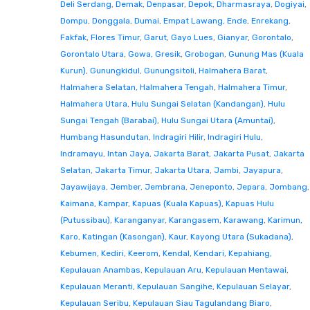
Deli Serdang
,
Demak
,
Denpasar
,
Depok
,
Dharmasraya
,
Dogiyai
,
Dompu
,
Donggala
,
Dumai
,
Empat Lawang
,
Ende
,
Enrekang
,
Fakfak
,
Flores Timur
,
Garut
,
Gayo Lues
,
Gianyar
,
Gorontalo
,
Gorontalo Utara
,
Gowa
,
Gresik
,
Grobogan
,
Gunung Mas (Kuala
Kurun)
,
Gunungkidul
,
Gunungsitoli
,
Halmahera Barat
,
Halmahera Selatan
,
Halmahera Tengah
,
Halmahera Timur
,
Halmahera Utara
,
Hulu Sungai Selatan (Kandangan)
,
Hulu
Sungai Tengah (Barabai)
,
Hulu Sungai Utara (Amuntai)
,
Humbang Hasundutan
,
Indragiri Hilir
,
Indragiri Hulu
,
Indramayu
,
Intan Jaya
,
Jakarta Barat
,
Jakarta Pusat
,
Jakarta
Selatan
,
Jakarta Timur
,
Jakarta Utara
,
Jambi
,
Jayapura
,
Jayawijaya
,
Jember
,
Jembrana
,
Jeneponto
,
Jepara
,
Jombang
,
Kaimana
,
Kampar
,
Kapuas (Kuala Kapuas)
,
Kapuas Hulu
(Putussibau)
,
Karanganyar
,
Karangasem
,
Karawang
,
Karimun
,
Karo
,
Katingan (Kasongan)
,
Kaur
,
Kayong Utara (Sukadana)
,
Kebumen
,
Kediri
,
Keerom
,
Kendal
,
Kendari
,
Kepahiang
,
Kepulauan Anambas
,
Kepulauan Aru
,
Kepulauan Mentawai
,
Kepulauan Meranti
,
Kepulauan Sangihe
,
Kepulauan Selayar
,
Kepulauan Seribu
,
Kepulauan Siau Tagulandang Biaro
,