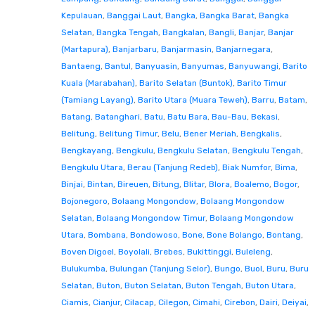
Kepulauan
,
Banggai Laut
,
Bangka
,
Bangka Barat
,
Bangka
Selatan
,
Bangka Tengah
,
Bangkalan
,
Bangli
,
Banjar
,
Banjar
(Martapura)
,
Banjarbaru
,
Banjarmasin
,
Banjarnegara
,
Bantaeng
,
Bantul
,
Banyuasin
,
Banyumas
,
Banyuwangi
,
Barito
Kuala (Marabahan)
,
Barito Selatan (Buntok)
,
Barito Timur
(Tamiang Layang)
,
Barito Utara (Muara Teweh)
,
Barru
,
Batam
,
Batang
,
Batanghari
,
Batu
,
Batu Bara
,
Bau-Bau
,
Bekasi
,
Belitung
,
Belitung Timur
,
Belu
,
Bener Meriah
,
Bengkalis
,
Bengkayang
,
Bengkulu
,
Bengkulu Selatan
,
Bengkulu Tengah
,
Bengkulu Utara
,
Berau (Tanjung Redeb)
,
Biak Numfor
,
Bima
,
Binjai
,
Bintan
,
Bireuen
,
Bitung
,
Blitar
,
Blora
,
Boalemo
,
Bogor
,
Bojonegoro
,
Bolaang Mongondow
,
Bolaang Mongondow
Selatan
,
Bolaang Mongondow Timur
,
Bolaang Mongondow
Utara
,
Bombana
,
Bondowoso
,
Bone
,
Bone Bolango
,
Bontang
,
Boven Digoel
,
Boyolali
,
Brebes
,
Bukittinggi
,
Buleleng
,
Bulukumba
,
Bulungan (Tanjung Selor)
,
Bungo
,
Buol
,
Buru
,
Buru
Selatan
,
Buton
,
Buton Selatan
,
Buton Tengah
,
Buton Utara
,
Ciamis
,
Cianjur
,
Cilacap
,
Cilegon
,
Cimahi
,
Cirebon
,
Dairi
,
Deiyai
,