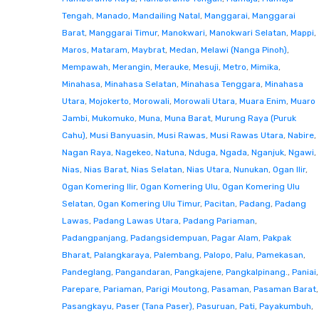
Tengah
,
Manado
,
Mandailing Natal
,
Manggarai
,
Manggarai
Barat
,
Manggarai Timur
,
Manokwari
,
Manokwari Selatan
,
Mappi
,
Maros
,
Mataram
,
Maybrat
,
Medan
,
Melawi (Nanga Pinoh)
,
Mempawah
,
Merangin
,
Merauke
,
Mesuji
,
Metro
,
Mimika
,
Minahasa
,
Minahasa Selatan
,
Minahasa Tenggara
,
Minahasa
Utara
,
Mojokerto
,
Morowali
,
Morowali Utara
,
Muara Enim
,
Muaro
Jambi
,
Mukomuko
,
Muna
,
Muna Barat
,
Murung Raya (Puruk
Cahu)
,
Musi Banyuasin
,
Musi Rawas
,
Musi Rawas Utara
,
Nabire
,
Nagan Raya
,
Nagekeo
,
Natuna
,
Nduga
,
Ngada
,
Nganjuk
,
Ngawi
,
Nias
,
Nias Barat
,
Nias Selatan
,
Nias Utara
,
Nunukan
,
Ogan Ilir
,
Ogan Komering Ilir
,
Ogan Komering Ulu
,
Ogan Komering Ulu
Selatan
,
Ogan Komering Ulu Timur
,
Pacitan
,
Padang
,
Padang
Lawas
,
Padang Lawas Utara
,
Padang Pariaman
,
Padangpanjang
,
Padangsidempuan
,
Pagar Alam
,
Pakpak
Bharat
,
Palangkaraya
,
Palembang
,
Palopo
,
Palu
,
Pamekasan
,
Pandeglang
,
Pangandaran
,
Pangkajene
,
Pangkalpinang.
,
Paniai
,
Parepare
,
Pariaman
,
Parigi Moutong
,
Pasaman
,
Pasaman Barat
,
Pasangkayu
,
Paser (Tana Paser)
,
Pasuruan
,
Pati
,
Payakumbuh
,