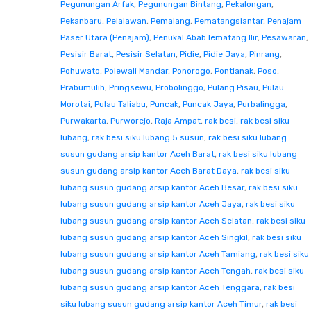
Pegunungan Arfak
,
Pegunungan Bintang
,
Pekalongan
,
Pekanbaru
,
Pelalawan
,
Pemalang
,
Pematangsiantar
,
Penajam
Paser Utara (Penajam)
,
Penukal Abab lematang Ilir
,
Pesawaran
,
Pesisir Barat
,
Pesisir Selatan
,
Pidie
,
Pidie Jaya
,
Pinrang
,
Pohuwato
,
Polewali Mandar
,
Ponorogo
,
Pontianak
,
Poso
,
Prabumulih
,
Pringsewu
,
Probolinggo
,
Pulang Pisau
,
Pulau
Morotai
,
Pulau Taliabu
,
Puncak
,
Puncak Jaya
,
Purbalingga
,
Purwakarta
,
Purworejo
,
Raja Ampat
,
rak besi
,
rak besi siku
lubang
,
rak besi siku lubang 5 susun
,
rak besi siku lubang
susun gudang arsip kantor Aceh Barat
,
rak besi siku lubang
susun gudang arsip kantor Aceh Barat Daya
,
rak besi siku
lubang susun gudang arsip kantor Aceh Besar
,
rak besi siku
lubang susun gudang arsip kantor Aceh Jaya
,
rak besi siku
lubang susun gudang arsip kantor Aceh Selatan
,
rak besi siku
lubang susun gudang arsip kantor Aceh Singkil
,
rak besi siku
lubang susun gudang arsip kantor Aceh Tamiang
,
rak besi siku
lubang susun gudang arsip kantor Aceh Tengah
,
rak besi siku
lubang susun gudang arsip kantor Aceh Tenggara
,
rak besi
siku lubang susun gudang arsip kantor Aceh Timur
,
rak besi