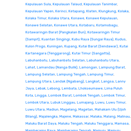
Kepulauan Sula
,
Kepulauan Talaud
,
Kepulauan Tanimbar
,
Kepulauan Yapen
,
Kerinci
,
Ketapang
,
Klaten
,
Klungkung
,
Kolaka
,
Kolaka Timur
,
Kolaka Utara
,
Konawe
,
Konawe Kepulauan
,
Konawe Selatan
,
Konawe Utara
,
Kotabaru
,
Kotamobagu
,
Kotawaringin Barat (Pangkalan Bun)
,
Kotawaringin Timur
(Sampit)
,
Kuantan Singingi
,
Kubu Raya (Sungai Raya)
,
Kudus
,
Kulon Progo
,
Kuningan
,
Kupang
,
Kutai Barat (Sendawar)
,
Kutai
Kartanegara (Tenggarong)
,
Kutai Timur (Sangatta)
,
Labuhanbatu
,
Labuhanbatu Selatan
,
Labuhanbatu Utara
,
Lahat
,
Lamandau (Nanga Bulik)
,
Lamongan
,
Lampung Barat
,
Lampung Selatan
,
Lampung Tengah
,
Lampung Timur
,
Lampung Utara
,
Landak (Ngabang)
,
Langkat
,
Langsa
,
Lanny
Jaya
,
Lebak
,
Lebong
,
Lembata
,
Lhokseumawe
,
Lima Puluh
Kota
,
Lingga
,
Lombok Barat
,
Lombok Tengah
,
Lombok Timur
,
Lombok Utara
,
Lubuk Linggau
,
Lumajang
,
Luwu
,
Luwu Timur
,
Luwu Utara
,
Madiun
,
Magelang
,
Magetan
,
Mahakam Ulu (Ujoh
Bilang)
,
Majalengka
,
Majene
,
Makassar
,
Malaka
,
Malang
,
Malinau
,
Maluku Barat Daya
,
Maluku Tengah
,
Maluku Tenggara
,
Mamasa
,
Mamberamo Raya
,
Mamberamo Tengah
,
Mamuju
,
Mamuju