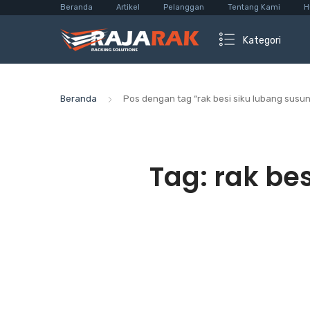
Beranda
Artikel
Pelanggan
Tentang Kami
H
Kategori
Beranda
Pos dengan tag “rak besi siku lubang susun
Tag:
rak be