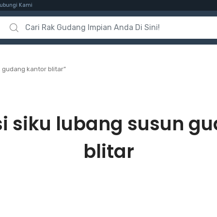
ubungi Kami
Search for:
 gudang kantor blitar”
si siku lubang susun g
blitar