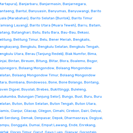
Martapura)
,
Banjarbaru
,
Banjarmasin
,
Banjarnegara
,
antaeng
,
Bantul
,
Banyuasin
,
Banyumas
,
Banyuwangi
,
Barito
uala (Marabahan)
,
Barito Selatan (Buntok)
,
Barito Timur
Tamiang Layang)
,
Barito Utara (Muara Teweh)
,
Barru
,
Batam
,
atang
,
Batanghari
,
Batu
,
Batu Bara
,
Bau-Bau
,
Bekasi
,
elitung
,
Belitung Timur
,
Belu
,
Bener Meriah
,
Bengkalis
,
engkayang
,
Bengkulu
,
Bengkulu Selatan
,
Bengkulu Tengah
,
engkulu Utara
,
Berau (Tanjung Redeb)
,
Biak Numfor
,
Bima
,
injai
,
Bintan
,
Bireuen
,
Bitung
,
Blitar
,
Blora
,
Boalemo
,
Bogor
,
ojonegoro
,
Bolaang Mongondow
,
Bolaang Mongondow
elatan
,
Bolaang Mongondow Timur
,
Bolaang Mongondow
tara
,
Bombana
,
Bondowoso
,
Bone
,
Bone Bolango
,
Bontang
,
oven Digoel
,
Boyolali
,
Brebes
,
Bukittinggi
,
Buleleng
,
ulukumba
,
Bulungan (Tanjung Selor)
,
Bungo
,
Buol
,
Buru
,
Buru
elatan
,
Buton
,
Buton Selatan
,
Buton Tengah
,
Buton Utara
,
iamis
,
Cianjur
,
Cilacap
,
Cilegon
,
Cimahi
,
Cirebon
,
Dairi
,
Deiyai
,
eli Serdang
,
Demak
,
Denpasar
,
Depok
,
Dharmasraya
,
Dogiyai
,
ompu
,
Donggala
,
Dumai
,
Empat Lawang
,
Ende
,
Enrekang
,
akfak
,
Flores Timur
,
Garut
,
Gayo Lues
,
Gianyar
,
Gorontalo
,