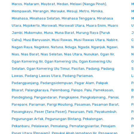
Maros
,
Mataram
,
Maybrat
,
Medan
,
Melawi (Nanga Pinoh)
,
M
Mempawah
,
Merangin
,
Merauke
,
Mesuji
,
Metro
,
Mimika
,
M
Minahasa
,
Minahasa Selatan
,
Minahasa Tenggara
,
Minahasa
M
Utara
,
Mojokerto
,
Morowali
,
Morowali Utara
,
Muara Enim
,
Muaro
U
Jambi
,
Mukomuko
,
Muna
,
Muna Barat
,
Murung Raya (Puruk
J
Cahu)
,
Musi Banyuasin
,
Musi Rawas
,
Musi Rawas Utara
,
Nabire
,
C
Nagan Raya
,
Nagekeo
,
Natuna
,
Nduga
,
Ngada
,
Nganjuk
,
Ngawi
,
N
Nias
,
Nias Barat
,
Nias Selatan
,
Nias Utara
,
Nunukan
,
Ogan Ilir
,
N
Ogan Komering Ilir
,
Ogan Komering Ulu
,
Ogan Komering Ulu
O
Selatan
,
Ogan Komering Ulu Timur
,
Pacitan
,
Padang
,
Padang
S
Lawas
,
Padang Lawas Utara
,
Padang Pariaman
,
L
Padangpanjang
,
Padangsidempuan
,
Pagar Alam
,
Pakpak
P
Bharat
,
Palangkaraya
,
Palembang
,
Palopo
,
Palu
,
Pamekasan
,
B
Pandeglang
,
Pangandaran
,
Pangkajene
,
Pangkalpinang.
,
Paniai
,
P
Parepare
,
Pariaman
,
Parigi Moutong
,
Pasaman
,
Pasaman Barat
,
P
Pasangkayu
,
Paser (Tana Paser)
,
Pasuruan
,
Pati
,
Payakumbuh
,
P
Pegunungan Arfak
,
Pegunungan Bintang
,
Pekalongan
,
P
Pekanbaru
,
Pelalawan
,
Pemalang
,
Pematangsiantar
,
Penajam
P
Paser Utara (Penajam)
,
Penukal Abab lematang Ilir
,
Pesawaran
,
P