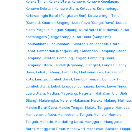
Kolaka Timur
,
Kolaka Utara
,
Konawe
,
Konawe Kepulauan
,
Konawe Selatan
,
Konawe Utara
,
Kotabaru
,
Kotamobagu
,
Kotawaringin Barat (Pangkalan Bun)
,
Kotawaringin Timur
(Sampit)
,
Kuantan Singingi
,
Kubu Raya (Sungai Raya)
,
Kudus
,
Kulon Progo
,
Kuningan
,
Kupang
,
Kutai Barat (Sendawar)
,
Kutai
Kartanegara (Tenggarong)
,
Kutai Timur (Sangatta)
,
Labuhanbatu
,
Labuhanbatu Selatan
,
Labuhanbatu Utara
,
Lahat
,
Lamandau (Nanga Bulik)
,
Lamongan
,
Lampung Barat
,
Lampung Selatan
,
Lampung Tengah
,
Lampung Timur
,
Lampung Utara
,
Landak (Ngabang)
,
Langkat
,
Langsa
,
Lanny
Jaya
,
Lebak
,
Lebong
,
Lembata
,
Lhokseumawe
,
Lima Puluh
Kota
,
Lingga
,
Lombok Barat
,
Lombok Tengah
,
Lombok Timur
,
Lombok Utara
,
Lubuk Linggau
,
Lumajang
,
Luwu
,
Luwu Timur
,
Luwu Utara
,
Madiun
,
Magelang
,
Magetan
,
Mahakam Ulu (Ujoh
Bilang)
,
Majalengka
,
Majene
,
Makassar
,
Malaka
,
Malang
,
Malinau
,
Maluku Barat Daya
,
Maluku Tengah
,
Maluku Tenggara
,
Mamasa
,
Mamberamo Raya
,
Mamberamo Tengah
,
Mamuju
,
Mamuju
Tengah
,
Manado
,
Mandailing Natal
,
Manggarai
,
Manggarai
Barat
,
Manggarai Timur
,
Manokwari
,
Manokwari Selatan
,
Mappi
,