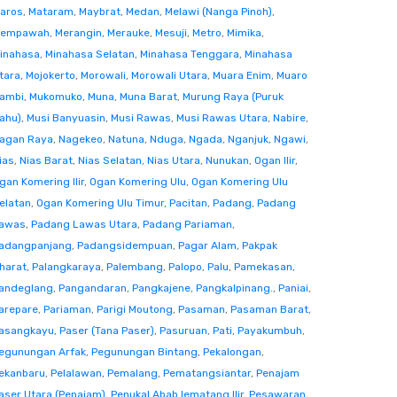
aros
,
Mataram
,
Maybrat
,
Medan
,
Melawi (Nanga Pinoh)
,
empawah
,
Merangin
,
Merauke
,
Mesuji
,
Metro
,
Mimika
,
inahasa
,
Minahasa Selatan
,
Minahasa Tenggara
,
Minahasa
tara
,
Mojokerto
,
Morowali
,
Morowali Utara
,
Muara Enim
,
Muaro
ambi
,
Mukomuko
,
Muna
,
Muna Barat
,
Murung Raya (Puruk
ahu)
,
Musi Banyuasin
,
Musi Rawas
,
Musi Rawas Utara
,
Nabire
,
agan Raya
,
Nagekeo
,
Natuna
,
Nduga
,
Ngada
,
Nganjuk
,
Ngawi
,
ias
,
Nias Barat
,
Nias Selatan
,
Nias Utara
,
Nunukan
,
Ogan Ilir
,
gan Komering Ilir
,
Ogan Komering Ulu
,
Ogan Komering Ulu
elatan
,
Ogan Komering Ulu Timur
,
Pacitan
,
Padang
,
Padang
awas
,
Padang Lawas Utara
,
Padang Pariaman
,
adangpanjang
,
Padangsidempuan
,
Pagar Alam
,
Pakpak
harat
,
Palangkaraya
,
Palembang
,
Palopo
,
Palu
,
Pamekasan
,
andeglang
,
Pangandaran
,
Pangkajene
,
Pangkalpinang.
,
Paniai
,
arepare
,
Pariaman
,
Parigi Moutong
,
Pasaman
,
Pasaman Barat
,
asangkayu
,
Paser (Tana Paser)
,
Pasuruan
,
Pati
,
Payakumbuh
,
egunungan Arfak
,
Pegunungan Bintang
,
Pekalongan
,
ekanbaru
,
Pelalawan
,
Pemalang
,
Pematangsiantar
,
Penajam
aser Utara (Penajam)
,
Penukal Abab lematang Ilir
,
Pesawaran
,