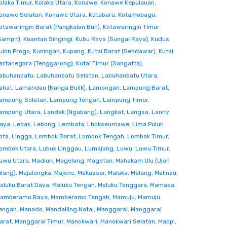
olaka Timur
,
Kolaka Utara
,
Konawe
,
Konawe Kepulauan
,
onawe Selatan
,
Konawe Utara
,
Kotabaru
,
Kotamobagu
,
otawaringin Barat (Pangkalan Bun)
,
Kotawaringin Timur
Sampit)
,
Kuantan Singingi
,
Kubu Raya (Sungai Raya)
,
Kudus
,
ulon Progo
,
Kuningan
,
Kupang
,
Kutai Barat (Sendawar)
,
Kutai
artanegara (Tenggarong)
,
Kutai Timur (Sangatta)
,
abuhanbatu
,
Labuhanbatu Selatan
,
Labuhanbatu Utara
,
ahat
,
Lamandau (Nanga Bulik)
,
Lamongan
,
Lampung Barat
,
ampung Selatan
,
Lampung Tengah
,
Lampung Timur
,
ampung Utara
,
Landak (Ngabang)
,
Langkat
,
Langsa
,
Lanny
aya
,
Lebak
,
Lebong
,
Lembata
,
Lhokseumawe
,
Lima Puluh
ota
,
Lingga
,
Lombok Barat
,
Lombok Tengah
,
Lombok Timur
,
ombok Utara
,
Lubuk Linggau
,
Lumajang
,
Luwu
,
Luwu Timur
,
uwu Utara
,
Madiun
,
Magelang
,
Magetan
,
Mahakam Ulu (Ujoh
ilang)
,
Majalengka
,
Majene
,
Makassar
,
Malaka
,
Malang
,
Malinau
,
aluku Barat Daya
,
Maluku Tengah
,
Maluku Tenggara
,
Mamasa
,
amberamo Raya
,
Mamberamo Tengah
,
Mamuju
,
Mamuju
engah
,
Manado
,
Mandailing Natal
,
Manggarai
,
Manggarai
arat
,
Manggarai Timur
,
Manokwari
,
Manokwari Selatan
,
Mappi
,