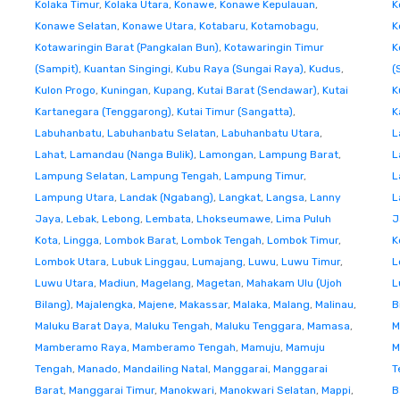
Kolaka Timur
,
Kolaka Utara
,
Konawe
,
Konawe Kepulauan
,
K
Konawe Selatan
,
Konawe Utara
,
Kotabaru
,
Kotamobagu
,
K
Kotawaringin Barat (Pangkalan Bun)
,
Kotawaringin Timur
K
(Sampit)
,
Kuantan Singingi
,
Kubu Raya (Sungai Raya)
,
Kudus
,
(
Kulon Progo
,
Kuningan
,
Kupang
,
Kutai Barat (Sendawar)
,
Kutai
K
Kartanegara (Tenggarong)
,
Kutai Timur (Sangatta)
,
K
Labuhanbatu
,
Labuhanbatu Selatan
,
Labuhanbatu Utara
,
L
Lahat
,
Lamandau (Nanga Bulik)
,
Lamongan
,
Lampung Barat
,
L
Lampung Selatan
,
Lampung Tengah
,
Lampung Timur
,
L
Lampung Utara
,
Landak (Ngabang)
,
Langkat
,
Langsa
,
Lanny
L
Jaya
,
Lebak
,
Lebong
,
Lembata
,
Lhokseumawe
,
Lima Puluh
J
Kota
,
Lingga
,
Lombok Barat
,
Lombok Tengah
,
Lombok Timur
,
K
Lombok Utara
,
Lubuk Linggau
,
Lumajang
,
Luwu
,
Luwu Timur
,
L
Luwu Utara
,
Madiun
,
Magelang
,
Magetan
,
Mahakam Ulu (Ujoh
L
Bilang)
,
Majalengka
,
Majene
,
Makassar
,
Malaka
,
Malang
,
Malinau
,
B
Maluku Barat Daya
,
Maluku Tengah
,
Maluku Tenggara
,
Mamasa
,
M
Mamberamo Raya
,
Mamberamo Tengah
,
Mamuju
,
Mamuju
M
Tengah
,
Manado
,
Mandailing Natal
,
Manggarai
,
Manggarai
T
Barat
,
Manggarai Timur
,
Manokwari
,
Manokwari Selatan
,
Mappi
,
B