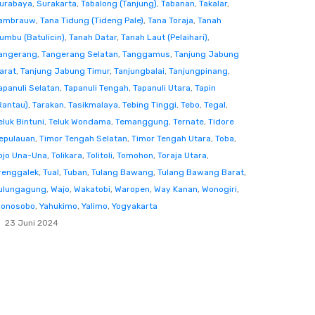
urabaya
,
Surakarta
,
Tabalong (Tanjung)
,
Tabanan
,
Takalar
,
ambrauw
,
Tana Tidung (Tideng Pale)
,
Tana Toraja
,
Tanah
umbu (Batulicin)
,
Tanah Datar
,
Tanah Laut (Pelaihari)
,
angerang
,
Tangerang Selatan
,
Tanggamus
,
Tanjung Jabung
arat
,
Tanjung Jabung Timur
,
Tanjungbalai
,
Tanjungpinang
,
apanuli Selatan
,
Tapanuli Tengah
,
Tapanuli Utara
,
Tapin
Rantau)
,
Tarakan
,
Tasikmalaya
,
Tebing Tinggi
,
Tebo
,
Tegal
,
eluk Bintuni
,
Teluk Wondama
,
Temanggung
,
Ternate
,
Tidore
epulauan
,
Timor Tengah Selatan
,
Timor Tengah Utara
,
Toba
,
ojo Una-Una
,
Tolikara
,
Tolitoli
,
Tomohon
,
Toraja Utara
,
renggalek
,
Tual
,
Tuban
,
Tulang Bawang
,
Tulang Bawang Barat
,
ulungagung
,
Wajo
,
Wakatobi
,
Waropen
,
Way Kanan
,
Wonogiri
,
onosobo
,
Yahukimo
,
Yalimo
,
Yogyakarta
23 Juni 2024