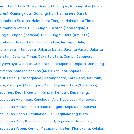
orontalo Utara
,
Gowa
,
Gresik
,
Grobogan
,
Gunung Mas (Kuala
urun)
,
Gunungkidul
,
Gunungsitoli
,
Halmahera Barat
,
almahera Selatan
,
Halmahera Tengah
,
Halmahera Timur
,
almahera Utara
,
Hulu Sungai Selatan (Kandangan)
,
Hulu
ungai Tengah (Barabai)
,
Hulu Sungai Utara (Amuntai)
,
umbang Hasundutan
,
Indragiri Hilir
,
Indragiri Hulu
,
ndramayu
,
Intan Jaya
,
Jakarta Barat
,
Jakarta Pusat
,
Jakarta
elatan
,
Jakarta Timur
,
Jakarta Utara
,
Jambi
,
Jayapura
,
ayawijaya
,
Jember
,
Jembrana
,
Jeneponto
,
Jepara
,
Jombang
,
aimana
,
Kampar
,
Kapuas (Kuala Kapuas)
,
Kapuas Hulu
Putussibau)
,
Karanganyar
,
Karangasem
,
Karawang
,
Karimun
,
aro
,
Katingan (Kasongan)
,
Kaur
,
Kayong Utara (Sukadana)
,
ebumen
,
Kediri
,
Keerom
,
Kendal
,
Kendari
,
Kepahiang
,
epulauan Anambas
,
Kepulauan Aru
,
Kepulauan Mentawai
,
epulauan Meranti
,
Kepulauan Sangihe
,
Kepulauan Selayar
,
epulauan Seribu
,
Kepulauan Siau Tagulandang Biaro
,
epulauan Sula
,
Kepulauan Talaud
,
Kepulauan Tanimbar
,
epulauan Yapen
,
Kerinci
,
Ketapang
,
Klaten
,
Klungkung
,
Kolaka
,