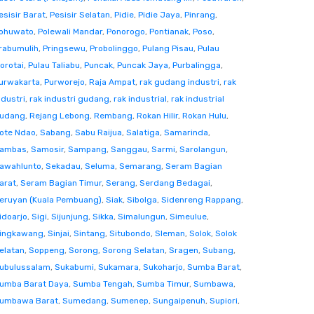
esisir Barat
,
Pesisir Selatan
,
Pidie
,
Pidie Jaya
,
Pinrang
,
ohuwato
,
Polewali Mandar
,
Ponorogo
,
Pontianak
,
Poso
,
rabumulih
,
Pringsewu
,
Probolinggo
,
Pulang Pisau
,
Pulau
orotai
,
Pulau Taliabu
,
Puncak
,
Puncak Jaya
,
Purbalingga
,
urwakarta
,
Purworejo
,
Raja Ampat
,
rak gudang industri
,
rak
ndustri
,
rak industri gudang
,
rak industrial
,
rak industrial
udang
,
Rejang Lebong
,
Rembang
,
Rokan Hilir
,
Rokan Hulu
,
ote Ndao
,
Sabang
,
Sabu Raijua
,
Salatiga
,
Samarinda
,
ambas
,
Samosir
,
Sampang
,
Sanggau
,
Sarmi
,
Sarolangun
,
awahlunto
,
Sekadau
,
Seluma
,
Semarang
,
Seram Bagian
arat
,
Seram Bagian Timur
,
Serang
,
Serdang Bedagai
,
eruyan (Kuala Pembuang)
,
Siak
,
Sibolga
,
Sidenreng Rappang
,
idoarjo
,
Sigi
,
Sijunjung
,
Sikka
,
Simalungun
,
Simeulue
,
ingkawang
,
Sinjai
,
Sintang
,
Situbondo
,
Sleman
,
Solok
,
Solok
elatan
,
Soppeng
,
Sorong
,
Sorong Selatan
,
Sragen
,
Subang
,
ubulussalam
,
Sukabumi
,
Sukamara
,
Sukoharjo
,
Sumba Barat
,
umba Barat Daya
,
Sumba Tengah
,
Sumba Timur
,
Sumbawa
,
umbawa Barat
,
Sumedang
,
Sumenep
,
Sungaipenuh
,
Supiori
,