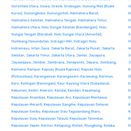
Gorontalo Utara
,
Gowa
,
Gresik
,
Grobogan
,
Gunung Mas (Kuala
G
Kurun)
,
Gunungkidul
,
Gunungsitoli
,
Halmahera Barat
,
K
Halmahera Selatan
,
Halmahera Tengah
,
Halmahera Timur
,
H
Halmahera Utara
,
Hulu Sungai Selatan (Kandangan)
,
Hulu
H
Sungai Tengah (Barabai)
,
Hulu Sungai Utara (Amuntai)
,
S
Humbang Hasundutan
,
Indragiri Hilir
,
Indragiri Hulu
,
H
Indramayu
,
Intan Jaya
,
Jakarta Barat
,
Jakarta Pusat
,
Jakarta
I
Selatan
,
Jakarta Timur
,
Jakarta Utara
,
Jambi
,
Jayapura
,
S
Jayawijaya
,
Jember
,
Jembrana
,
Jeneponto
,
Jepara
,
Jombang
,
J
Kaimana
,
Kampar
,
Kapuas (Kuala Kapuas)
,
Kapuas Hulu
K
(Putussibau)
,
Karanganyar
,
Karangasem
,
Karawang
,
Karimun
,
(
Karo
,
Katingan (Kasongan)
,
Kaur
,
Kayong Utara (Sukadana)
,
K
Kebumen
,
Kediri
,
Keerom
,
Kendal
,
Kendari
,
Kepahiang
,
K
Kepulauan Anambas
,
Kepulauan Aru
,
Kepulauan Mentawai
,
K
Kepulauan Meranti
,
Kepulauan Sangihe
,
Kepulauan Selayar
,
K
Kepulauan Seribu
,
Kepulauan Siau Tagulandang Biaro
,
K
Kepulauan Sula
,
Kepulauan Talaud
,
Kepulauan Tanimbar
,
K
Kepulauan Yapen
,
Kerinci
,
Ketapang
,
Klaten
,
Klungkung
,
Kolaka
,
K