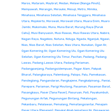
Maros
,
Mataram
,
Maybrat
,
Medan
,
Melawi (Nanga Pinoh)
,
Mempawah
,
Merangin
,
Merauke
,
Mesuji
,
Metro
,
Mimika
,
Minahasa
,
Minahasa Selatan
,
Minahasa Tenggara
,
Minahasa
Utara
,
Mojokerto
,
Morowali
,
Morowali Utara
,
Muara Enim
,
Muaro
Jambi
,
Mukomuko
,
Muna
,
Muna Barat
,
Murung Raya (Puruk
Cahu)
,
Musi Banyuasin
,
Musi Rawas
,
Musi Rawas Utara
,
Nabire
,
Nagan Raya
,
Nagekeo
,
Natuna
,
Nduga
,
Ngada
,
Nganjuk
,
Ngawi
,
Nias
,
Nias Barat
,
Nias Selatan
,
Nias Utara
,
Nunukan
,
Ogan Ilir
,
Ogan Komering Ilir
,
Ogan Komering Ulu
,
Ogan Komering Ulu
Selatan
,
Ogan Komering Ulu Timur
,
Pacitan
,
Padang
,
Padang
Lawas
,
Padang Lawas Utara
,
Padang Pariaman
,
Padangpanjang
,
Padangsidempuan
,
Pagar Alam
,
Pakpak
Bharat
,
Palangkaraya
,
Palembang
,
Palopo
,
Palu
,
Pamekasan
,
Pandeglang
,
Pangandaran
,
Pangkajene
,
Pangkalpinang.
,
Paniai
,
Parepare
,
Pariaman
,
Parigi Moutong
,
Pasaman
,
Pasaman Barat
,
Pasangkayu
,
Paser (Tana Paser)
,
Pasuruan
,
Pati
,
Payakumbuh
,
Pegunungan Arfak
,
Pegunungan Bintang
,
Pekalongan
,
Pekanbaru
,
Pelalawan
,
Pemalang
,
Pematangsiantar
,
Penajam
Paser Utara (Penajam)
,
Penukal Abab lematang Ilir
,
Pesawaran
,