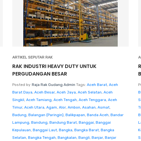
ARTIKEL SEPUTAR RAK
A
RAK INDUSTRI HEAVY DUTY UNTUK
PERGUDANGAN BESAR
Posted by
Raja Rak Gudang Admin
Tags:
Aceh Barat
,
Aceh
P
Barat Daya
,
Aceh Besar
,
Aceh Jaya
,
Aceh Selatan
,
Aceh
B
Singkil
,
Aceh Tamiang
,
Aceh Tengah
,
Aceh Tenggara
,
Aceh
S
Timur
,
Aceh Utara
,
Agam
,
Alor
,
Ambon
,
Asahan
,
Asmat
,
T
Badung
,
Balangan (Paringin)
,
Balikpapan
,
Banda Aceh
,
Bandar
B
Lampung
,
Bandung
,
Bandung Barat
,
Banggai
,
Banggai
L
Kepulauan
,
Banggai Laut
,
Bangka
,
Bangka Barat
,
Bangka
K
Selatan
,
Bangka Tengah
,
Bangkalan
,
Bangli
,
Banjar
,
Banjar
S