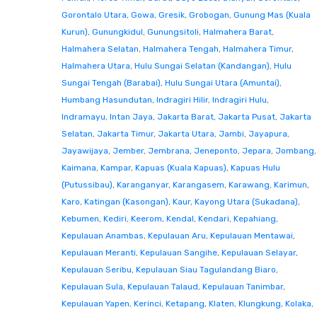
Gorontalo Utara
,
Gowa
,
Gresik
,
Grobogan
,
Gunung Mas (Kuala
Kurun)
,
Gunungkidul
,
Gunungsitoli
,
Halmahera Barat
,
Halmahera Selatan
,
Halmahera Tengah
,
Halmahera Timur
,
Halmahera Utara
,
Hulu Sungai Selatan (Kandangan)
,
Hulu
Sungai Tengah (Barabai)
,
Hulu Sungai Utara (Amuntai)
,
Humbang Hasundutan
,
Indragiri Hilir
,
Indragiri Hulu
,
Indramayu
,
Intan Jaya
,
Jakarta Barat
,
Jakarta Pusat
,
Jakarta
Selatan
,
Jakarta Timur
,
Jakarta Utara
,
Jambi
,
Jayapura
,
Jayawijaya
,
Jember
,
Jembrana
,
Jeneponto
,
Jepara
,
Jombang
,
Kaimana
,
Kampar
,
Kapuas (Kuala Kapuas)
,
Kapuas Hulu
(Putussibau)
,
Karanganyar
,
Karangasem
,
Karawang
,
Karimun
,
Karo
,
Katingan (Kasongan)
,
Kaur
,
Kayong Utara (Sukadana)
,
Kebumen
,
Kediri
,
Keerom
,
Kendal
,
Kendari
,
Kepahiang
,
Kepulauan Anambas
,
Kepulauan Aru
,
Kepulauan Mentawai
,
Kepulauan Meranti
,
Kepulauan Sangihe
,
Kepulauan Selayar
,
Kepulauan Seribu
,
Kepulauan Siau Tagulandang Biaro
,
Kepulauan Sula
,
Kepulauan Talaud
,
Kepulauan Tanimbar
,
Kepulauan Yapen
,
Kerinci
,
Ketapang
,
Klaten
,
Klungkung
,
Kolaka
,