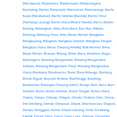
(Martapura)
,
Banjarbaru
,
Banjarmasin
,
Banjarnegara
,
Bantaeng
,
Bantul
,
Banyuasin
,
Banyumas
,
Banyuwangi
,
Barito
Kuala (Marabahan)
,
Barito Selatan (Buntok)
,
Barito Timur
(Tamiang Layang)
,
Barito Utara (Muara Teweh)
,
Barru
,
Batam
,
Batang
,
Batanghari
,
Batu
,
Batu Bara
,
Bau-Bau
,
Bekasi
,
Belitung
,
Belitung Timur
,
Belu
,
Bener Meriah
,
Bengkalis
,
Bengkayang
,
Bengkulu
,
Bengkulu Selatan
,
Bengkulu Tengah
,
Bengkulu Utara
,
Berau (Tanjung Redeb)
,
Biak Numfor
,
Bima
,
Binjai
,
Bintan
,
Bireuen
,
Bitung
,
Blitar
,
Blora
,
Boalemo
,
Bogor
,
Bojonegoro
,
Bolaang Mongondow
,
Bolaang Mongondow
Selatan
,
Bolaang Mongondow Timur
,
Bolaang Mongondow
Utara
,
Bombana
,
Bondowoso
,
Bone
,
Bone Bolango
,
Bontang
,
Boven Digoel
,
Boyolali
,
Brebes
,
Bukittinggi
,
Buleleng
,
Bulukumba
,
Bulungan (Tanjung Selor)
,
Bungo
,
Buol
,
Buru
,
Buru
Selatan
,
Buton
,
Buton Selatan
,
Buton Tengah
,
Buton Utara
,
Ciamis
,
Cianjur
,
Cilacap
,
Cilegon
,
Cimahi
,
Cirebon
,
Dairi
,
Deiyai
,
Deli Serdang
,
Demak
,
Denpasar
,
Depok
,
Dharmasraya
,
Dogiyai
,
Dompu
,
Donggala
,
Dumai
,
Empat Lawang
,
Ende
,
Enrekang
,
Fakfak
,
Flores Timur
,
Garut
,
Gayo Lues
,
Gianyar
,
Gorontalo
,