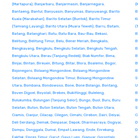
(Martapura)
,
Banjarbaru
,
Banjarmasin
,
Banjarnegara
,
(
Bantaeng
,
Bantul
,
Banyuasin
,
Banyumas
,
Banyuwangi
,
Barito
B
Kuala (Marabahan)
,
Barito Selatan (Buntok)
,
Barito Timur
K
(Tamiang Layang)
,
Barito Utara (Muara Teweh)
,
Barru
,
Batam
,
(
Batang
,
Batanghari
,
Batu
,
Batu Bara
,
Bau-Bau
,
Bekasi
,
B
Belitung
,
Belitung Timur
,
Belu
,
Bener Meriah
,
Bengkalis
,
B
Bengkayang
,
Bengkulu
,
Bengkulu Selatan
,
Bengkulu Tengah
,
B
Bengkulu Utara
,
Berau (Tanjung Redeb)
,
Biak Numfor
,
Bima
,
B
Binjai
,
Bintan
,
Bireuen
,
Bitung
,
Blitar
,
Blora
,
Boalemo
,
Bogor
,
B
Bojonegoro
,
Bolaang Mongondow
,
Bolaang Mongondow
B
Selatan
,
Bolaang Mongondow Timur
,
Bolaang Mongondow
S
Utara
,
Bombana
,
Bondowoso
,
Bone
,
Bone Bolango
,
Bontang
,
U
Boven Digoel
,
Boyolali
,
Brebes
,
Bukittinggi
,
Buleleng
,
B
Bulukumba
,
Bulungan (Tanjung Selor)
,
Bungo
,
Buol
,
Buru
,
Buru
B
Selatan
,
Buton
,
Buton Selatan
,
Buton Tengah
,
Buton Utara
,
S
Ciamis
,
Cianjur
,
Cilacap
,
Cilegon
,
Cimahi
,
Cirebon
,
Dairi
,
Deiyai
,
C
Deli Serdang
,
Demak
,
Denpasar
,
Depok
,
Dharmasraya
,
Dogiyai
,
D
Dompu
,
Donggala
,
Dumai
,
Empat Lawang
,
Ende
,
Enrekang
,
D
Fakfak
,
Flores Timur
,
Garut
,
Gayo Lues
,
Gianyar
,
Gorontalo
,
F