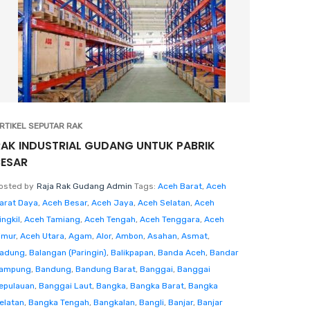
RTIKEL SEPUTAR RAK
RAK INDUSTRIAL GUDANG UNTUK PABRIK
BESAR
osted by
Raja Rak Gudang Admin
Tags:
Aceh Barat
,
Aceh
arat Daya
,
Aceh Besar
,
Aceh Jaya
,
Aceh Selatan
,
Aceh
ingkil
,
Aceh Tamiang
,
Aceh Tengah
,
Aceh Tenggara
,
Aceh
imur
,
Aceh Utara
,
Agam
,
Alor
,
Ambon
,
Asahan
,
Asmat
,
adung
,
Balangan (Paringin)
,
Balikpapan
,
Banda Aceh
,
Bandar
ampung
,
Bandung
,
Bandung Barat
,
Banggai
,
Banggai
epulauan
,
Banggai Laut
,
Bangka
,
Bangka Barat
,
Bangka
elatan
,
Bangka Tengah
,
Bangkalan
,
Bangli
,
Banjar
,
Banjar