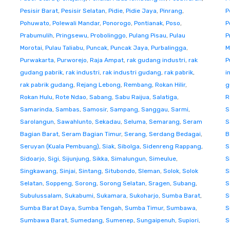
Pesisir Barat
,
Pesisir Selatan
,
Pidie
,
Pidie Jaya
,
Pinrang
,
P
Pohuwato
,
Polewali Mandar
,
Ponorogo
,
Pontianak
,
Poso
,
P
Prabumulih
,
Pringsewu
,
Probolinggo
,
Pulang Pisau
,
Pulau
P
Morotai
,
Pulau Taliabu
,
Puncak
,
Puncak Jaya
,
Purbalingga
,
M
Purwakarta
,
Purworejo
,
Raja Ampat
,
rak gudang industri
,
rak
P
gudang pabrik
,
rak industri
,
rak industri gudang
,
rak pabrik
,
i
rak pabrik gudang
,
Rejang Lebong
,
Rembang
,
Rokan Hilir
,
g
Rokan Hulu
,
Rote Ndao
,
Sabang
,
Sabu Raijua
,
Salatiga
,
R
Samarinda
,
Sambas
,
Samosir
,
Sampang
,
Sanggau
,
Sarmi
,
S
Sarolangun
,
Sawahlunto
,
Sekadau
,
Seluma
,
Semarang
,
Seram
S
Bagian Barat
,
Seram Bagian Timur
,
Serang
,
Serdang Bedagai
,
B
Seruyan (Kuala Pembuang)
,
Siak
,
Sibolga
,
Sidenreng Rappang
,
S
Sidoarjo
,
Sigi
,
Sijunjung
,
Sikka
,
Simalungun
,
Simeulue
,
S
Singkawang
,
Sinjai
,
Sintang
,
Situbondo
,
Sleman
,
Solok
,
Solok
S
Selatan
,
Soppeng
,
Sorong
,
Sorong Selatan
,
Sragen
,
Subang
,
S
Subulussalam
,
Sukabumi
,
Sukamara
,
Sukoharjo
,
Sumba Barat
,
S
Sumba Barat Daya
,
Sumba Tengah
,
Sumba Timur
,
Sumbawa
,
S
Sumbawa Barat
,
Sumedang
,
Sumenep
,
Sungaipenuh
,
Supiori
,
S