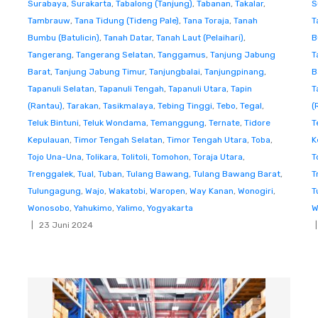
Surabaya
,
Surakarta
,
Tabalong (Tanjung)
,
Tabanan
,
Takalar
,
S
Tambrauw
,
Tana Tidung (Tideng Pale)
,
Tana Toraja
,
Tanah
T
Bumbu (Batulicin)
,
Tanah Datar
,
Tanah Laut (Pelaihari)
,
B
Tangerang
,
Tangerang Selatan
,
Tanggamus
,
Tanjung Jabung
T
Barat
,
Tanjung Jabung Timur
,
Tanjungbalai
,
Tanjungpinang
,
B
Tapanuli Selatan
,
Tapanuli Tengah
,
Tapanuli Utara
,
Tapin
T
(Rantau)
,
Tarakan
,
Tasikmalaya
,
Tebing Tinggi
,
Tebo
,
Tegal
,
(
Teluk Bintuni
,
Teluk Wondama
,
Temanggung
,
Ternate
,
Tidore
T
Kepulauan
,
Timor Tengah Selatan
,
Timor Tengah Utara
,
Toba
,
K
Tojo Una-Una
,
Tolikara
,
Tolitoli
,
Tomohon
,
Toraja Utara
,
T
Trenggalek
,
Tual
,
Tuban
,
Tulang Bawang
,
Tulang Bawang Barat
,
T
Tulungagung
,
Wajo
,
Wakatobi
,
Waropen
,
Way Kanan
,
Wonogiri
,
T
Wonosobo
,
Yahukimo
,
Yalimo
,
Yogyakarta
W
23 Juni 2024