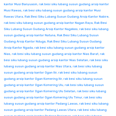
kantor Musi Banyuasin
,
rak besi siku lubang susun gudang arsip kantor
Musi Rawas
,
rak besi siku lubang susun gudang arsip kantor Musi
Rawas Utara
,
Rak Besi Siku Lubang Susun Gudang Arsip Kantor Nabire
,
rak besi siku lubang susun gudang arsip kantor Nagan Raya
,
Rak Besi
Siku Lubang Susun Gudang Arsip Kantor Nagekeo
,
rak besi siku lubang
susun gudang arsip kantor Natuna
,
Rak Besi Siku Lubang Susun
Gudang Arsip Kantor Nduga
,
Rak Besi Siku Lubang Susun Gudang
Arsip Kantor Ngada
,
rak besi siku lubang susun gudang arsip kantor
Nias
,
rak besi siku lubang susun gudang arsip kantor Nias Barat
,
rak
besi siku lubang susun gudang arsip kantor Nias Selatan
,
rak besi siku
lubang susun gudang arsip kantor Nias Utara
,
rak besi siku lubang
susun gudang arsip kantor Ogan Ilir
,
rak besi siku lubang susun
gudang arsip kantor Ogan Komering Ilir
,
rak besi siku lubang susun
gudang arsip kantor Ogan Komering Ulu
,
rak besi siku lubang susun
gudang arsip kantor Ogan Komering Ulu Selatan
,
rak besi siku lubang
susun gudang arsip kantor Ogan Komering Ulu Timur
,
rak besi siku
lubang susun gudang arsip kantor Padang Lawas
,
rak besi siku lubang
susun gudang arsip kantor Padang Lawas Utara
,
rak besi siku lubang