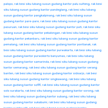
palopo
,
rak besi siku lubang susun gudang kantor palu sulteng
,
rak besi
siku lubang susun gudang kantor pandeglang
,
rak besi siku lubang
susun gudang kantor pangkalpinang
,
rak besi siku lubang susun
gudang kantor pare-pare
,
rak besi siku lubang susun gudang kantor
pasuruan
,
rak besi siku lubang susun gudang kantor pati
,
rak besi siku
lubang susun gudang kantor pekalongan
,
rak besi siku lubang susun
gudang kantor pekanbaru
,
rak besi siku lubang susun gudang kantor
pemalang
,
rak besi siku lubang susun gudang kantor pontianak
,
rak
besi siku lubang susun gudang kantor purwakarta
,
rak besi siku lubang
susun gudang kantor purwokerto banyumas
,
rak besi siku lubang
susun gudang kantor samarinda
,
rak besi siku lubang susun gudang
kantor semarang
,
rak besi siku lubang susun gudang kantor serang
banten
,
rak besi siku lubang susun gudang kantor sidoarjo
,
rak besi
siku lubang susun gudang kantor singkawang
,
rak besi siku lubang
susun gudang kantor sofifi
,
rak besi siku lubang susun gudang kantor
solo surakarta
,
rak besi siku lubang susun gudang kantor sorong
,
rak
besi siku lubang susun gudang kantor subang
,
rak besi siku lubang
susun gudang kantor sukabumi
,
rak besi siku lubang susun gudang