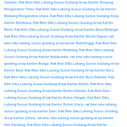
Selatan
,
Rak Besi Siku Lubang Susun Gudang Arsip Kantor Bolaang
Mongondow Timur
,
Rak Besi Siku Lubang Susun Gudang Arsip Kantor
Bolaang Mongondow Utara
,
Rak Besi Siku Lubang Susun Gudang Arsip
Kantor Bombana
,
Rak Besi Siku Lubang Susun Gudang Arsip Kantor
Bone
,
Rak Besi Siku Lubang Susun Gudang Arsip Kantor Bone Bolango
,
Rak Besi Siku Lubang Susun Gudang Arsip Kantor Boven Digoel
,
rak
besi siku lubang susun gudang arsip kantor Bukittinggi
,
Rak Besi Siku
Lubang Susun Gudang Arsip Kantor Buleleng
,
Rak Besi Siku Lubang
Susun Gudang Arsip Kantor Bulukumba
,
rak besi siku lubang susun
gudang arsip kantor Bungo
,
Rak Besi Siku Lubang Susun Gudang Arsip
Kantor Buol
,
Rak Besi Siku Lubang Susun Gudang Arsip Kantor Buru
,
Rak Besi Siku Lubang Susun Gudang Arsip Kantor Buru Selatan
,
Rak
Besi Siku Lubang Susun Gudang Arsip Kantor Buton
,
Rak Besi Siku
Lubang Susun Gudang Arsip Kantor Buton Selatan
,
Rak Besi Siku
Lubang Susun Gudang Arsip Kantor Buton Tengah
,
Rak Besi Siku
Lubang Susun Gudang Arsip Kantor Buton Utara
,
rak besi siku lubang
susun gudang arsip kantor Dairi
,
Rak Besi Siku Lubang Susun Gudang
Arsip Kantor Deiyai
,
rak besi siku lubang susun gudang arsip kantor
Deli Serdang
,
Rak Besi Siku Lubang Susun Gudang Arsip Kantor