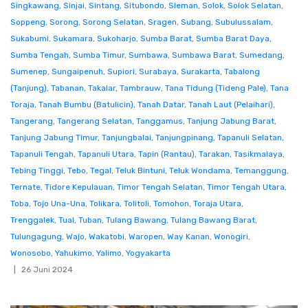
Singkawang
,
Sinjai
,
Sintang
,
Situbondo
,
Sleman
,
Solok
,
Solok Selatan
,
Soppeng
,
Sorong
,
Sorong Selatan
,
Sragen
,
Subang
,
Subulussalam
,
Sukabumi
,
Sukamara
,
Sukoharjo
,
Sumba Barat
,
Sumba Barat Daya
,
Sumba Tengah
,
Sumba Timur
,
Sumbawa
,
Sumbawa Barat
,
Sumedang
,
Sumenep
,
Sungaipenuh
,
Supiori
,
Surabaya
,
Surakarta
,
Tabalong
(Tanjung)
,
Tabanan
,
Takalar
,
Tambrauw
,
Tana Tidung (Tideng Pale)
,
Tana
Toraja
,
Tanah Bumbu (Batulicin)
,
Tanah Datar
,
Tanah Laut (Pelaihari)
,
Tangerang
,
Tangerang Selatan
,
Tanggamus
,
Tanjung Jabung Barat
,
Tanjung Jabung Timur
,
Tanjungbalai
,
Tanjungpinang
,
Tapanuli Selatan
,
Tapanuli Tengah
,
Tapanuli Utara
,
Tapin (Rantau)
,
Tarakan
,
Tasikmalaya
,
Tebing Tinggi
,
Tebo
,
Tegal
,
Teluk Bintuni
,
Teluk Wondama
,
Temanggung
,
Ternate
,
Tidore Kepulauan
,
Timor Tengah Selatan
,
Timor Tengah Utara
,
Toba
,
Tojo Una-Una
,
Tolikara
,
Tolitoli
,
Tomohon
,
Toraja Utara
,
Trenggalek
,
Tual
,
Tuban
,
Tulang Bawang
,
Tulang Bawang Barat
,
Tulungagung
,
Wajo
,
Wakatobi
,
Waropen
,
Way Kanan
,
Wonogiri
,
Wonosobo
,
Yahukimo
,
Yalimo
,
Yogyakarta
26 Juni 2024