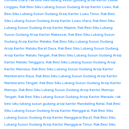
Lombok Utara
,
rak besi siku lubang susun gudang arsip kantor Lubuk
Linggau
,
Rak Besi Siku Lubang Susun Gudang Arsip Kantor Luwu
,
Rak
Besi Siku Lubang Susun Gudang Arsip Kantor Luwu Timur
,
Rak Besi
Siku Lubang Susun Gudang Arsip Kantor Luwu Utara
,
Rak Besi Siku
Lubang Susun Gudang Arsip Kantor Majene
,
Rak Besi Siku Lubang
Susun Gudang Arsip Kantor Makassar
,
Rak Besi Siku Lubang Susun
Gudang Arsip Kantor Malaka
,
Rak Besi Siku Lubang Susun Gudang
Arsip Kantor Maluku Barat Daya
,
Rak Besi Siku Lubang Susun Gudang
Arsip Kantor Maluku Tengah
,
Rak Besi Siku Lubang Susun Gudang Arsip
Kantor Maluku Tenggara
,
Rak Besi Siku Lubang Susun Gudang Arsip
Kantor Mamasa
,
Rak Besi Siku Lubang Susun Gudang Arsip Kantor
Mamberamo Raya
,
Rak Besi Siku Lubang Susun Gudang Arsip Kantor
Mamberamo Tengah
,
Rak Besi Siku Lubang Susun Gudang Arsip Kantor
Mamuju
,
Rak Besi Siku Lubang Susun Gudang Arsip Kantor Mamuju
Tengah
,
Rak Besi Siku Lubang Susun Gudang Arsip Kantor Manado
,
rak
besi siku lubang susun gudang arsip kantor Mandailing Natal
,
Rak Besi
Siku Lubang Susun Gudang Arsip Kantor Manggarai
,
Rak Besi Siku
Lubang Susun Gudang Arsip Kantor Manggarai Barat
,
Rak Besi Siku
Lubang Susun Gudang Arsip Kantor Manggarai Timur
,
Rak Besi Siku