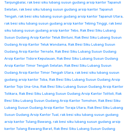
Tanjungbalai
,
rak besi siku lubang susun gudang arsip kantor Tapanuli
Selatan
,
rak besi siku lubang susun gudang arsip kantor Tapanuli
Tengah
,
rak besi siku lubang susun gudang arsip kantor Tapanuli Utara
,
rak besi siku lubang susun gudang arsip kantor Tebing Tinggi
,
rak besi
siku lubang susun gudang arsip kantor Tebo
,
Rak Besi Siku Lubang
Susun Gudang Arsip Kantor Teluk Bintuni
,
Rak Besi Siku Lubang Susun
Gudang Arsip Kantor Teluk Wondama
,
Rak Besi Siku Lubang Susun
Gudang Arsip Kantor Ternate
,
Rak Besi Siku Lubang Susun Gudang
Arsip Kantor Tidore Kepulauan
,
Rak Besi Siku Lubang Susun Gudang
Arsip Kantor Timor Tengah Selatan
,
Rak Besi Siku Lubang Susun
Gudang Arsip Kantor Timor Tengah Utara
,
rak besi siku lubang susun
gudang arsip kantor Toba
,
Rak Besi Siku Lubang Susun Gudang Arsip
Kantor Tojo Una-Una
,
Rak Besi Siku Lubang Susun Gudang Arsip Kantor
Tolikara
,
Rak Besi Siku Lubang Susun Gudang Arsip Kantor Tolitoli
,
Rak
Besi Siku Lubang Susun Gudang Arsip Kantor Tomohon
,
Rak Besi Siku
Lubang Susun Gudang Arsip Kantor Toraja Utara
,
Rak Besi Siku Lubang
Susun Gudang Arsip Kantor Tual
,
rak besi siku lubang susun gudang
arsip kantor Tulang Bawang
,
rak besi siku lubang susun gudang arsip
kantor Tulang Bawang Barat
,
Rak Besi Siku Lubang Susun Gudang