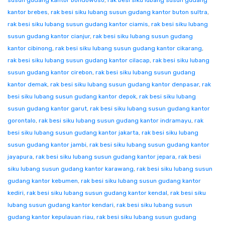
susun gudang kantor bondowoso
,
rak besi siku lubang susun gudang
kantor brebes
,
rak besi siku lubang susun gudang kantor buton sultra
,
rak besi siku lubang susun gudang kantor ciamis
,
rak besi siku lubang
susun gudang kantor cianjur
,
rak besi siku lubang susun gudang
kantor cibinong
,
rak besi siku lubang susun gudang kantor cikarang
,
rak besi siku lubang susun gudang kantor cilacap
,
rak besi siku lubang
susun gudang kantor cirebon
,
rak besi siku lubang susun gudang
kantor demak
,
rak besi siku lubang susun gudang kantor denpasar
,
rak
besi siku lubang susun gudang kantor depok
,
rak besi siku lubang
susun gudang kantor garut
,
rak besi siku lubang susun gudang kantor
gorontalo
,
rak besi siku lubang susun gudang kantor indramayu
,
rak
besi siku lubang susun gudang kantor jakarta
,
rak besi siku lubang
susun gudang kantor jambi
,
rak besi siku lubang susun gudang kantor
jayapura
,
rak besi siku lubang susun gudang kantor jepara
,
rak besi
siku lubang susun gudang kantor karawang
,
rak besi siku lubang susun
gudang kantor kebumen
,
rak besi siku lubang susun gudang kantor
kediri
,
rak besi siku lubang susun gudang kantor kendal
,
rak besi siku
lubang susun gudang kantor kendari
,
rak besi siku lubang susun
gudang kantor kepulauan riau
,
rak besi siku lubang susun gudang