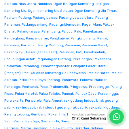
Selatan
,
Nias Utara
,
Nunukan
,
Ogan Ilir
,
Ogan Komering Ilir
,
Ogan
Komering Ulu
,
Ogan Komering Ulu Selatan
,
Ogan Komering Ulu Timur
,
Pacitan
,
Padang
,
Padang Lawas
,
Padang Lawas Utara
,
Padang
Pariaman
,
Padangpanjang
,
Padangsidempuan
,
Pagar Alam
,
Pakpak
Bharat
,
Palangkaraya
,
Palembang
,
Palopo
,
Palu
,
Pamekasan
,
Pandeglang
,
Pangandaran
,
Pangkajene
,
Pangkalpinang.
,
Paniai
,
Parepare
,
Pariaman
,
Parigi Moutong
,
Pasaman
,
Pasaman Barat
,
Pasangkayu
,
Paser (Tana Paser)
,
Pasuruan
,
Pati
,
Payakumbuh
,
Pegunungan Arfak
,
Pegunungan Bintang
,
Pekalongan
,
Pekanbaru
,
Pelalawan
,
Pemalang
,
Pematangsiantar
,
Penajam Paser Utara
(Penajam)
,
Penukal Abab lematang Ilir
,
Pesawaran
,
Pesisir Barat
,
Pesisir
Selatan
,
Pidie
,
Pidie Jaya
,
Pinrang
,
Pohuwato
,
Polewali Mandar
,
Ponorogo
,
Pontianak
,
Poso
,
Prabumulih
,
Pringsewu
,
Probolinggo
,
Pulang
Pisau
,
Pulau Morotai
,
Pulau Taliabu
,
Puncak
,
Puncak Jaya
,
Purbalingga
,
Purwakarta
,
Purworejo
,
Raja Ampat
,
rak gudang industri
,
rak gudang
pabrik
,
rak industri
,
rak industri gudang
,
rak pabrik
,
rak pabrik gudang
,
Rejang Lebong
,
Rembang
,
Rokan Hilir
,
Rokan Hulu
,
Rote Ndao
,
Sabang
,
Konsultasi dan Pemesanan
Chat Kami Sekarang
Sabu Raijua
,
Salatiga
,
Samarinda
,
Sambas
,
Samosir
,
Sampang
,
Sanggau
,
Sarmi
,
Sarolangun
,
Sawahlunto
,
Sekadau
,
Seluma
,