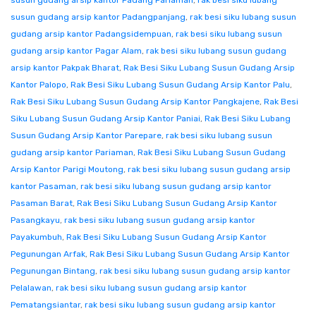
susun gudang arsip kantor Padang Pariaman
,
rak besi siku lubang
susun gudang arsip kantor Padangpanjang
,
rak besi siku lubang susun
gudang arsip kantor Padangsidempuan
,
rak besi siku lubang susun
gudang arsip kantor Pagar Alam
,
rak besi siku lubang susun gudang
arsip kantor Pakpak Bharat
,
Rak Besi Siku Lubang Susun Gudang Arsip
Kantor Palopo
,
Rak Besi Siku Lubang Susun Gudang Arsip Kantor Palu
,
Rak Besi Siku Lubang Susun Gudang Arsip Kantor Pangkajene
,
Rak Besi
Siku Lubang Susun Gudang Arsip Kantor Paniai
,
Rak Besi Siku Lubang
Susun Gudang Arsip Kantor Parepare
,
rak besi siku lubang susun
gudang arsip kantor Pariaman
,
Rak Besi Siku Lubang Susun Gudang
Arsip Kantor Parigi Moutong
,
rak besi siku lubang susun gudang arsip
kantor Pasaman
,
rak besi siku lubang susun gudang arsip kantor
Pasaman Barat
,
Rak Besi Siku Lubang Susun Gudang Arsip Kantor
Pasangkayu
,
rak besi siku lubang susun gudang arsip kantor
Payakumbuh
,
Rak Besi Siku Lubang Susun Gudang Arsip Kantor
Pegunungan Arfak
,
Rak Besi Siku Lubang Susun Gudang Arsip Kantor
Pegunungan Bintang
,
rak besi siku lubang susun gudang arsip kantor
Pelalawan
,
rak besi siku lubang susun gudang arsip kantor
Pematangsiantar
,
rak besi siku lubang susun gudang arsip kantor