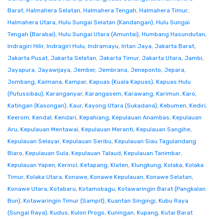
Barat
,
Halmahera Selatan
,
Halmahera Tengah
,
Halmahera Timur
,
Halmahera Utara
,
Hulu Sungai Selatan (Kandangan)
,
Hulu Sungai
Tengah (Barabai)
,
Hulu Sungai Utara (Amuntai)
,
Humbang Hasundutan
,
Indragiri Hilir
,
Indragiri Hulu
,
Indramayu
,
Intan Jaya
,
Jakarta Barat
,
Jakarta Pusat
,
Jakarta Selatan
,
Jakarta Timur
,
Jakarta Utara
,
Jambi
,
Jayapura
,
Jayawijaya
,
Jember
,
Jembrana
,
Jeneponto
,
Jepara
,
Jombang
,
Kaimana
,
Kampar
,
Kapuas (Kuala Kapuas)
,
Kapuas Hulu
(Putussibau)
,
Karanganyar
,
Karangasem
,
Karawang
,
Karimun
,
Karo
,
Katingan (Kasongan)
,
Kaur
,
Kayong Utara (Sukadana)
,
Kebumen
,
Kediri
,
Keerom
,
Kendal
,
Kendari
,
Kepahiang
,
Kepulauan Anambas
,
Kepulauan
Aru
,
Kepulauan Mentawai
,
Kepulauan Meranti
,
Kepulauan Sangihe
,
Kepulauan Selayar
,
Kepulauan Seribu
,
Kepulauan Siau Tagulandang
Biaro
,
Kepulauan Sula
,
Kepulauan Talaud
,
Kepulauan Tanimbar
,
Kepulauan Yapen
,
Kerinci
,
Ketapang
,
Klaten
,
Klungkung
,
Kolaka
,
Kolaka
Timur
,
Kolaka Utara
,
Konawe
,
Konawe Kepulauan
,
Konawe Selatan
,
Konawe Utara
,
Kotabaru
,
Kotamobagu
,
Kotawaringin Barat (Pangkalan
Bun)
,
Kotawaringin Timur (Sampit)
,
Kuantan Singingi
,
Kubu Raya
(Sungai Raya)
,
Kudus
,
Kulon Progo
,
Kuningan
,
Kupang
,
Kutai Barat