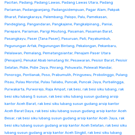
Pacitan
,
Padang
,
Padang Lawas
,
Padang Lawas Utara
,
Padang
Pariaman
,
Padangpanjang
,
Padangsidempuan
,
Pagar Alam
,
Pakpak
Bharat
,
Palangkaraya
,
Palembang
,
Palopo
,
Palu
,
Pamekasan
,
Pandeglang
,
Pangandaran
,
Pangkajene
,
Pangkalpinang.
,
Paniai
,
Parepare
,
Pariaman
,
Parigi Moutong
,
Pasaman
,
Pasaman Barat
,
Pasangkayu
,
Paser (Tana Paser)
,
Pasuruan
,
Pati
,
Payakumbuh
,
Pegunungan Arfak
,
Pegunungan Bintang
,
Pekalongan
,
Pekanbaru
,
Pelalawan
,
Pemalang
,
Pematangsiantar
,
Penajam Paser Utara
(Penajam)
,
Penukal Abab lematang Ilir
,
Pesawaran
,
Pesisir Barat
,
Pesisir
Selatan
,
Pidie
,
Pidie Jaya
,
Pinrang
,
Pohuwato
,
Polewali Mandar
,
Ponorogo
,
Pontianak
,
Poso
,
Prabumulih
,
Pringsewu
,
Probolinggo
,
Pulang
Pisau
,
Pulau Morotai
,
Pulau Taliabu
,
Puncak
,
Puncak Jaya
,
Purbalingga
,
Purwakarta
,
Purworejo
,
Raja Ampat
,
rak besi
,
rak besi siku lubang
,
rak
besi siku lubang 5 susun
,
rak besi siku lubang susun gudang arsip
kantor Aceh Barat
,
rak besi siku lubang susun gudang arsip kantor
Aceh Barat Daya
,
rak besi siku lubang susun gudang arsip kantor Aceh
Besar
,
rak besi siku lubang susun gudang arsip kantor Aceh Jaya
,
rak
besi siku lubang susun gudang arsip kantor Aceh Selatan
,
rak besi siku
lubang susun gudang arsip kantor Aceh Singkil
,
rak besi siku lubang