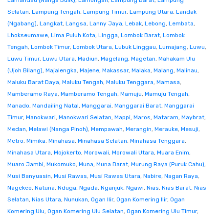
Lamandau (Nanga Bulik)
,
Lamongan
,
Lampung Barat
,
Lampung
Selatan
,
Lampung Tengah
,
Lampung Timur
,
Lampung Utara
,
Landak
(Ngabang)
,
Langkat
,
Langsa
,
Lanny Jaya
,
Lebak
,
Lebong
,
Lembata
,
Lhokseumawe
,
Lima Puluh Kota
,
Lingga
,
Lombok Barat
,
Lombok
Tengah
,
Lombok Timur
,
Lombok Utara
,
Lubuk Linggau
,
Lumajang
,
Luwu
,
Luwu Timur
,
Luwu Utara
,
Madiun
,
Magelang
,
Magetan
,
Mahakam Ulu
(Ujoh Bilang)
,
Majalengka
,
Majene
,
Makassar
,
Malaka
,
Malang
,
Malinau
,
Maluku Barat Daya
,
Maluku Tengah
,
Maluku Tenggara
,
Mamasa
,
Mamberamo Raya
,
Mamberamo Tengah
,
Mamuju
,
Mamuju Tengah
,
Manado
,
Mandailing Natal
,
Manggarai
,
Manggarai Barat
,
Manggarai
Timur
,
Manokwari
,
Manokwari Selatan
,
Mappi
,
Maros
,
Mataram
,
Maybrat
,
Medan
,
Melawi (Nanga Pinoh)
,
Mempawah
,
Merangin
,
Merauke
,
Mesuji
,
Metro
,
Mimika
,
Minahasa
,
Minahasa Selatan
,
Minahasa Tenggara
,
Minahasa Utara
,
Mojokerto
,
Morowali
,
Morowali Utara
,
Muara Enim
,
Muaro Jambi
,
Mukomuko
,
Muna
,
Muna Barat
,
Murung Raya (Puruk Cahu)
,
Musi Banyuasin
,
Musi Rawas
,
Musi Rawas Utara
,
Nabire
,
Nagan Raya
,
Nagekeo
,
Natuna
,
Nduga
,
Ngada
,
Nganjuk
,
Ngawi
,
Nias
,
Nias Barat
,
Nias
Selatan
,
Nias Utara
,
Nunukan
,
Ogan Ilir
,
Ogan Komering Ilir
,
Ogan
Komering Ulu
,
Ogan Komering Ulu Selatan
,
Ogan Komering Ulu Timur
,