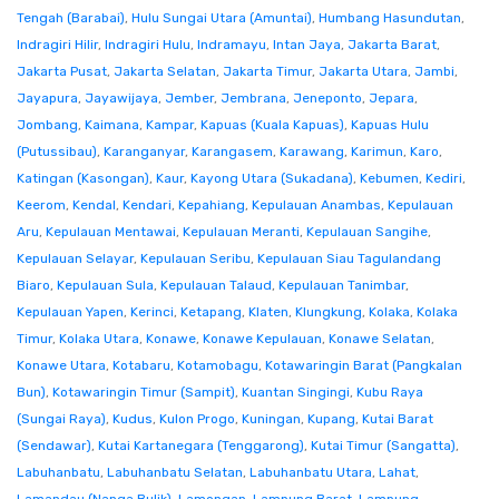
Tengah (Barabai)
,
Hulu Sungai Utara (Amuntai)
,
Humbang Hasundutan
,
Indragiri Hilir
,
Indragiri Hulu
,
Indramayu
,
Intan Jaya
,
Jakarta Barat
,
Jakarta Pusat
,
Jakarta Selatan
,
Jakarta Timur
,
Jakarta Utara
,
Jambi
,
Jayapura
,
Jayawijaya
,
Jember
,
Jembrana
,
Jeneponto
,
Jepara
,
Jombang
,
Kaimana
,
Kampar
,
Kapuas (Kuala Kapuas)
,
Kapuas Hulu
(Putussibau)
,
Karanganyar
,
Karangasem
,
Karawang
,
Karimun
,
Karo
,
Katingan (Kasongan)
,
Kaur
,
Kayong Utara (Sukadana)
,
Kebumen
,
Kediri
,
Keerom
,
Kendal
,
Kendari
,
Kepahiang
,
Kepulauan Anambas
,
Kepulauan
Aru
,
Kepulauan Mentawai
,
Kepulauan Meranti
,
Kepulauan Sangihe
,
Kepulauan Selayar
,
Kepulauan Seribu
,
Kepulauan Siau Tagulandang
Biaro
,
Kepulauan Sula
,
Kepulauan Talaud
,
Kepulauan Tanimbar
,
Kepulauan Yapen
,
Kerinci
,
Ketapang
,
Klaten
,
Klungkung
,
Kolaka
,
Kolaka
Timur
,
Kolaka Utara
,
Konawe
,
Konawe Kepulauan
,
Konawe Selatan
,
Konawe Utara
,
Kotabaru
,
Kotamobagu
,
Kotawaringin Barat (Pangkalan
Bun)
,
Kotawaringin Timur (Sampit)
,
Kuantan Singingi
,
Kubu Raya
(Sungai Raya)
,
Kudus
,
Kulon Progo
,
Kuningan
,
Kupang
,
Kutai Barat
(Sendawar)
,
Kutai Kartanegara (Tenggarong)
,
Kutai Timur (Sangatta)
,
Labuhanbatu
,
Labuhanbatu Selatan
,
Labuhanbatu Utara
,
Lahat
,