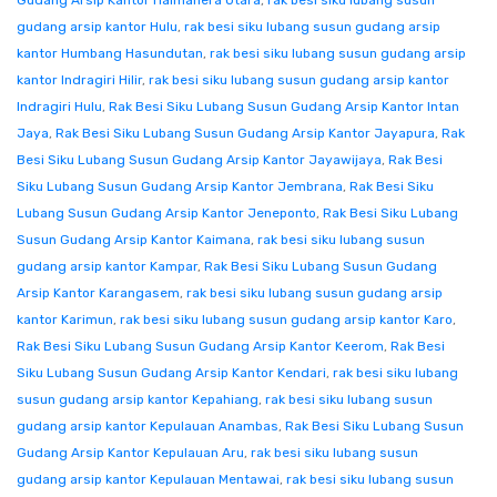
Gudang Arsip Kantor Halmahera Utara
,
rak besi siku lubang susun
gudang arsip kantor Hulu
,
rak besi siku lubang susun gudang arsip
kantor Humbang Hasundutan
,
rak besi siku lubang susun gudang arsip
kantor Indragiri Hilir
,
rak besi siku lubang susun gudang arsip kantor
Indragiri Hulu
,
Rak Besi Siku Lubang Susun Gudang Arsip Kantor Intan
Jaya
,
Rak Besi Siku Lubang Susun Gudang Arsip Kantor Jayapura
,
Rak
Besi Siku Lubang Susun Gudang Arsip Kantor Jayawijaya
,
Rak Besi
Siku Lubang Susun Gudang Arsip Kantor Jembrana
,
Rak Besi Siku
Lubang Susun Gudang Arsip Kantor Jeneponto
,
Rak Besi Siku Lubang
Susun Gudang Arsip Kantor Kaimana
,
rak besi siku lubang susun
gudang arsip kantor Kampar
,
Rak Besi Siku Lubang Susun Gudang
Arsip Kantor Karangasem
,
rak besi siku lubang susun gudang arsip
kantor Karimun
,
rak besi siku lubang susun gudang arsip kantor Karo
,
Rak Besi Siku Lubang Susun Gudang Arsip Kantor Keerom
,
Rak Besi
Siku Lubang Susun Gudang Arsip Kantor Kendari
,
rak besi siku lubang
susun gudang arsip kantor Kepahiang
,
rak besi siku lubang susun
gudang arsip kantor Kepulauan Anambas
,
Rak Besi Siku Lubang Susun
Gudang Arsip Kantor Kepulauan Aru
,
rak besi siku lubang susun
gudang arsip kantor Kepulauan Mentawai
,
rak besi siku lubang susun