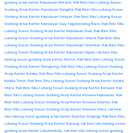
gudang arsip kantor Kepulauan Meranti
,
Rak Besi Siku Lubang Susun
Gudang Arsip Kantor Kepulauan Sangihe
,
Rak Besi Siku Lubang Susun
Gudang Arsip Kantor Kepulauan Selayar
,
Rak Besi Siku Lubang Susun
Gudang Arsip Kantor Kepulauan Siau Tagulandang Biaro
,
Rak Besi Siku
Lubang Susun Gudang Arsip Kantor Kepulauan Sula
,
Rak Besi Siku
Lubang Susun Gudang Arsip Kantor Kepulauan Talaud
,
Rak Besi Siku
Lubang Susun Gudang Arsip Kantor Kepulauan Tanimbar
,
Rak Besi Siku
Lubang Susun Gudang Arsip Kantor Kepulauan Yapen
,
rak besi siku
lubang susun gudang arsip kantor Kerinci
,
Rak Besi Siku Lubang Susun
Gudang Arsip Kantor Klungkung
,
Rak Besi Siku Lubang Susun Gudang
Arsip Kantor Kolaka
,
Rak Besi Siku Lubang Susun Gudang Arsip Kantor
Kolaka Timur
,
Rak Besi Siku Lubang Susun Gudang Arsip Kantor Kolaka
Utara
,
Rak Besi Siku Lubang Susun Gudang Arsip Kantor Konawe
,
Rak
Besi Siku Lubang Susun Gudang Arsip Kantor Konawe Kepulauan
,
Rak
Besi Siku Lubang Susun Gudang Arsip Kantor Konawe Selatan
,
Rak
Besi Siku Lubang Susun Gudang Arsip Kantor Konawe Utara
,
rak besi
siku lubang susun gudang arsip kantor Kuantan Singingi
,
Rak Besi Siku
Lubang Susun Gudang Arsip Kantor Kupang
,
rak besi siku lubang susun
gudang arsip kantor Labuhanbatu
,
rak besi siku lubang susun gudang