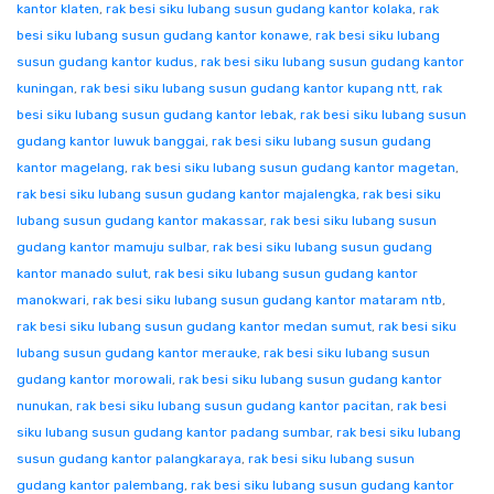
kantor klaten
,
rak besi siku lubang susun gudang kantor kolaka
,
rak
besi siku lubang susun gudang kantor konawe
,
rak besi siku lubang
susun gudang kantor kudus
,
rak besi siku lubang susun gudang kantor
kuningan
,
rak besi siku lubang susun gudang kantor kupang ntt
,
rak
besi siku lubang susun gudang kantor lebak
,
rak besi siku lubang susun
gudang kantor luwuk banggai
,
rak besi siku lubang susun gudang
kantor magelang
,
rak besi siku lubang susun gudang kantor magetan
,
rak besi siku lubang susun gudang kantor majalengka
,
rak besi siku
lubang susun gudang kantor makassar
,
rak besi siku lubang susun
gudang kantor mamuju sulbar
,
rak besi siku lubang susun gudang
kantor manado sulut
,
rak besi siku lubang susun gudang kantor
manokwari
,
rak besi siku lubang susun gudang kantor mataram ntb
,
rak besi siku lubang susun gudang kantor medan sumut
,
rak besi siku
lubang susun gudang kantor merauke
,
rak besi siku lubang susun
gudang kantor morowali
,
rak besi siku lubang susun gudang kantor
nunukan
,
rak besi siku lubang susun gudang kantor pacitan
,
rak besi
siku lubang susun gudang kantor padang sumbar
,
rak besi siku lubang
susun gudang kantor palangkaraya
,
rak besi siku lubang susun
gudang kantor palembang
,
rak besi siku lubang susun gudang kantor