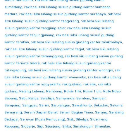
kantor sumba ntt
,
rak besi siku lubang susun gudang kantor
sumedang
,
rak besi siku lubang susun gudang kantor sumenep
madura
,
rak besi siku lubang susun gudang kantor surabaya
,
rak besi
siku lubang susun gudang kantor tangerang
,
rak besi siku lubang
susun gudang kantor tangjung selor
,
rak besi siku lubang susun
gudang kantor tanjungpinang
,
rak besi siku lubang susun gudang
kantor tarakan
,
rak besi siku lubang susun gudang kantor tasikmalaya
,
rak besi siku lubang susun gudang kantor tegal
,
rak besi siku lubang
susun gudang kantor temanggung
,
rak besi siku lubang susun gudang
kantor ternate tidore
,
rak besi siku lubang susun gudang kantor
tulungagung
,
rak besi siku lubang susun gudang kantor wonogiri
,
rak
besi siku lubang susun gudang kantor wonosobo
,
rak besi siku lubang
susun gudang kantor yogyakarta
,
rak gudang
,
rak siku
,
rak siku
gudang
,
Rejang Lebong
,
Rembang
,
Rokan Hilir
,
Rokan Hulu
,
Rote Ndao
,
Sabang
,
Sabu Raijua
,
Salatiga
,
Samarinda
,
Sambas
,
Samosir
,
Sampang
,
Sanggau
,
Sarmi
,
Sarolangun
,
Sawahlunto
,
Sekadau
,
Seluma
,
Semarang
,
Seram Bagian Barat
,
Seram Bagian Timur
,
Serang
,
Serdang
Bedagai
,
Seruyan (Kuala Pembuang)
,
Siak
,
Sibolga
,
Sidenreng
Rappang
,
Sidoarjo
,
Sigi
,
Sijunjung
,
Sikka
,
Simalungun
,
Simeulue
,