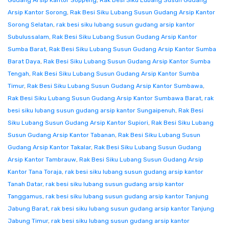
Gudang Arsip Kantor Soppeng
,
Rak Besi Siku Lubang Susun Gudang
Arsip Kantor Sorong
,
Rak Besi Siku Lubang Susun Gudang Arsip Kantor
Sorong Selatan
,
rak besi siku lubang susun gudang arsip kantor
Subulussalam
,
Rak Besi Siku Lubang Susun Gudang Arsip Kantor
Sumba Barat
,
Rak Besi Siku Lubang Susun Gudang Arsip Kantor Sumba
Barat Daya
,
Rak Besi Siku Lubang Susun Gudang Arsip Kantor Sumba
Tengah
,
Rak Besi Siku Lubang Susun Gudang Arsip Kantor Sumba
Timur
,
Rak Besi Siku Lubang Susun Gudang Arsip Kantor Sumbawa
,
Rak Besi Siku Lubang Susun Gudang Arsip Kantor Sumbawa Barat
,
rak
besi siku lubang susun gudang arsip kantor Sungaipenuh
,
Rak Besi
Siku Lubang Susun Gudang Arsip Kantor Supiori
,
Rak Besi Siku Lubang
Susun Gudang Arsip Kantor Tabanan
,
Rak Besi Siku Lubang Susun
Gudang Arsip Kantor Takalar
,
Rak Besi Siku Lubang Susun Gudang
Arsip Kantor Tambrauw
,
Rak Besi Siku Lubang Susun Gudang Arsip
Kantor Tana Toraja
,
rak besi siku lubang susun gudang arsip kantor
Tanah Datar
,
rak besi siku lubang susun gudang arsip kantor
Tanggamus
,
rak besi siku lubang susun gudang arsip kantor Tanjung
Jabung Barat
,
rak besi siku lubang susun gudang arsip kantor Tanjung
Jabung Timur
,
rak besi siku lubang susun gudang arsip kantor