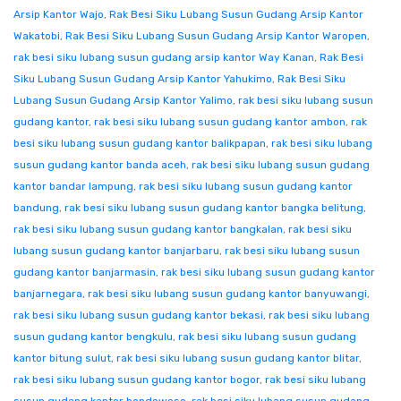
Arsip Kantor Wajo
,
Rak Besi Siku Lubang Susun Gudang Arsip Kantor
Wakatobi
,
Rak Besi Siku Lubang Susun Gudang Arsip Kantor Waropen
,
rak besi siku lubang susun gudang arsip kantor Way Kanan
,
Rak Besi
Siku Lubang Susun Gudang Arsip Kantor Yahukimo
,
Rak Besi Siku
Lubang Susun Gudang Arsip Kantor Yalimo
,
rak besi siku lubang susun
gudang kantor
,
rak besi siku lubang susun gudang kantor ambon
,
rak
besi siku lubang susun gudang kantor balikpapan
,
rak besi siku lubang
susun gudang kantor banda aceh
,
rak besi siku lubang susun gudang
kantor bandar lampung
,
rak besi siku lubang susun gudang kantor
bandung
,
rak besi siku lubang susun gudang kantor bangka belitung
,
rak besi siku lubang susun gudang kantor bangkalan
,
rak besi siku
lubang susun gudang kantor banjarbaru
,
rak besi siku lubang susun
gudang kantor banjarmasin
,
rak besi siku lubang susun gudang kantor
banjarnegara
,
rak besi siku lubang susun gudang kantor banyuwangi
,
rak besi siku lubang susun gudang kantor bekasi
,
rak besi siku lubang
susun gudang kantor bengkulu
,
rak besi siku lubang susun gudang
kantor bitung sulut
,
rak besi siku lubang susun gudang kantor blitar
,
rak besi siku lubang susun gudang kantor bogor
,
rak besi siku lubang