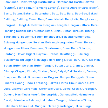
Banyumas
,
Banyuwangi
,
Barito Kuala (Marabahan)
,
Barito Selatan
(Buntok)
,
Barito Timur (Tamiang Layang)
,
Barito Utara (Muara Teweh)
,
Barru
,
Batam
,
Batang
,
Batanghari
,
Batu
,
Batu Bara
,
Bau-Bau
,
Bekasi
,
Belitung
,
Belitung Timur
,
Belu
,
Bener Meriah
,
Bengkalis
,
Bengkayang
,
Bengkulu
,
Bengkulu Selatan
,
Bengkulu Tengah
,
Bengkulu Utara
,
Berau
(Tanjung Redeb)
,
Biak Numfor
,
Bima
,
Binjai
,
Bintan
,
Bireuen
,
Bitung
,
Blitar
,
Blora
,
Boalemo
,
Bogor
,
Bojonegoro
,
Bolaang Mongondow
,
Bolaang Mongondow Selatan
,
Bolaang Mongondow Timur
,
Bolaang
Mongondow Utara
,
Bombana
,
Bondowoso
,
Bone
,
Bone Bolango
,
Bontang
,
Boven Digoel
,
Boyolali
,
Brebes
,
Bukittinggi
,
Buleleng
,
Bulukumba
,
Bulungan (Tanjung Selor)
,
Bungo
,
Buol
,
Buru
,
Buru Selatan
,
Buton
,
Buton Selatan
,
Buton Tengah
,
Buton Utara
,
Ciamis
,
Cianjur
,
Cilacap
,
Cilegon
,
Cimahi
,
Cirebon
,
Dairi
,
Deiyai
,
Deli Serdang
,
Demak
,
Denpasar
,
Depok
,
Dharmasraya
,
Dogiyai
,
Dompu
,
Donggala
,
Dumai
,
Empat Lawang
,
Ende
,
Enrekang
,
Fakfak
,
Flores Timur
,
Garut
,
Gayo
Lues
,
Gianyar
,
Gorontalo
,
Gorontalo Utara
,
Gowa
,
Gresik
,
Grobogan
,
Gunung Mas (Kuala Kurun)
,
Gunungkidul
,
Gunungsitoli
,
Halmahera
Barat
,
Halmahera Selatan
,
Halmahera Tengah
,
Halmahera Timur
,
Halmahera Utara
,
Hulu Sungai Selatan (Kandangan)
,
Hulu Sungai