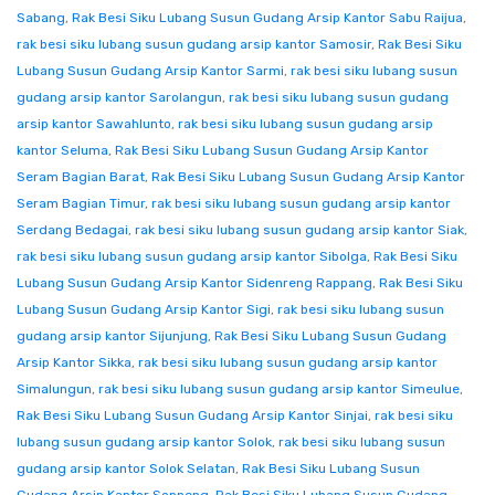
Sabang
,
Rak Besi Siku Lubang Susun Gudang Arsip Kantor Sabu Raijua
,
rak besi siku lubang susun gudang arsip kantor Samosir
,
Rak Besi Siku
Lubang Susun Gudang Arsip Kantor Sarmi
,
rak besi siku lubang susun
gudang arsip kantor Sarolangun
,
rak besi siku lubang susun gudang
arsip kantor Sawahlunto
,
rak besi siku lubang susun gudang arsip
kantor Seluma
,
Rak Besi Siku Lubang Susun Gudang Arsip Kantor
Seram Bagian Barat
,
Rak Besi Siku Lubang Susun Gudang Arsip Kantor
Seram Bagian Timur
,
rak besi siku lubang susun gudang arsip kantor
Serdang Bedagai
,
rak besi siku lubang susun gudang arsip kantor Siak
,
rak besi siku lubang susun gudang arsip kantor Sibolga
,
Rak Besi Siku
Lubang Susun Gudang Arsip Kantor Sidenreng Rappang
,
Rak Besi Siku
Lubang Susun Gudang Arsip Kantor Sigi
,
rak besi siku lubang susun
gudang arsip kantor Sijunjung
,
Rak Besi Siku Lubang Susun Gudang
Arsip Kantor Sikka
,
rak besi siku lubang susun gudang arsip kantor
Simalungun
,
rak besi siku lubang susun gudang arsip kantor Simeulue
,
Rak Besi Siku Lubang Susun Gudang Arsip Kantor Sinjai
,
rak besi siku
lubang susun gudang arsip kantor Solok
,
rak besi siku lubang susun
gudang arsip kantor Solok Selatan
,
Rak Besi Siku Lubang Susun