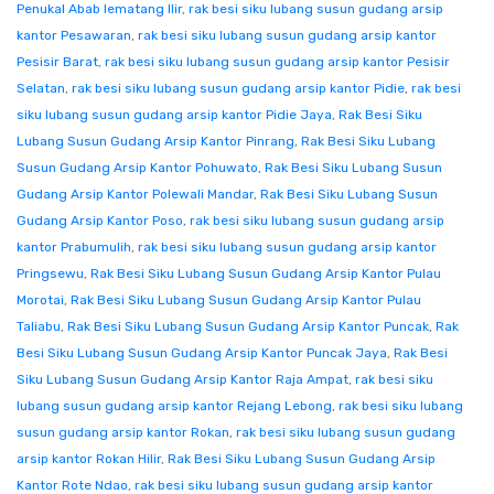
Penukal Abab lematang Ilir
,
rak besi siku lubang susun gudang arsip
kantor Pesawaran
,
rak besi siku lubang susun gudang arsip kantor
Pesisir Barat
,
rak besi siku lubang susun gudang arsip kantor Pesisir
Selatan
,
rak besi siku lubang susun gudang arsip kantor Pidie
,
rak besi
siku lubang susun gudang arsip kantor Pidie Jaya
,
Rak Besi Siku
Lubang Susun Gudang Arsip Kantor Pinrang
,
Rak Besi Siku Lubang
Susun Gudang Arsip Kantor Pohuwato
,
Rak Besi Siku Lubang Susun
Gudang Arsip Kantor Polewali Mandar
,
Rak Besi Siku Lubang Susun
Gudang Arsip Kantor Poso
,
rak besi siku lubang susun gudang arsip
kantor Prabumulih
,
rak besi siku lubang susun gudang arsip kantor
Pringsewu
,
Rak Besi Siku Lubang Susun Gudang Arsip Kantor Pulau
Morotai
,
Rak Besi Siku Lubang Susun Gudang Arsip Kantor Pulau
Taliabu
,
Rak Besi Siku Lubang Susun Gudang Arsip Kantor Puncak
,
Rak
Besi Siku Lubang Susun Gudang Arsip Kantor Puncak Jaya
,
Rak Besi
Siku Lubang Susun Gudang Arsip Kantor Raja Ampat
,
rak besi siku
lubang susun gudang arsip kantor Rejang Lebong
,
rak besi siku lubang
susun gudang arsip kantor Rokan
,
rak besi siku lubang susun gudang
arsip kantor Rokan Hilir
,
Rak Besi Siku Lubang Susun Gudang Arsip
Kantor Rote Ndao
,
rak besi siku lubang susun gudang arsip kantor