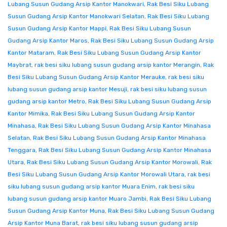
Lubang Susun Gudang Arsip Kantor Manokwari
,
Rak Besi Siku Lubang
Susun Gudang Arsip Kantor Manokwari Selatan
,
Rak Besi Siku Lubang
Susun Gudang Arsip Kantor Mappi
,
Rak Besi Siku Lubang Susun
Gudang Arsip Kantor Maros
,
Rak Besi Siku Lubang Susun Gudang Arsip
Kantor Mataram
,
Rak Besi Siku Lubang Susun Gudang Arsip Kantor
Maybrat
,
rak besi siku lubang susun gudang arsip kantor Merangin
,
Rak
Besi Siku Lubang Susun Gudang Arsip Kantor Merauke
,
rak besi siku
lubang susun gudang arsip kantor Mesuji
,
rak besi siku lubang susun
gudang arsip kantor Metro
,
Rak Besi Siku Lubang Susun Gudang Arsip
Kantor Mimika
,
Rak Besi Siku Lubang Susun Gudang Arsip Kantor
Minahasa
,
Rak Besi Siku Lubang Susun Gudang Arsip Kantor Minahasa
Selatan
,
Rak Besi Siku Lubang Susun Gudang Arsip Kantor Minahasa
Tenggara
,
Rak Besi Siku Lubang Susun Gudang Arsip Kantor Minahasa
Utara
,
Rak Besi Siku Lubang Susun Gudang Arsip Kantor Morowali
,
Rak
Besi Siku Lubang Susun Gudang Arsip Kantor Morowali Utara
,
rak besi
siku lubang susun gudang arsip kantor Muara Enim
,
rak besi siku
lubang susun gudang arsip kantor Muaro Jambi
,
Rak Besi Siku Lubang
Susun Gudang Arsip Kantor Muna
,
Rak Besi Siku Lubang Susun Gudang
Arsip Kantor Muna Barat
,
rak besi siku lubang susun gudang arsip