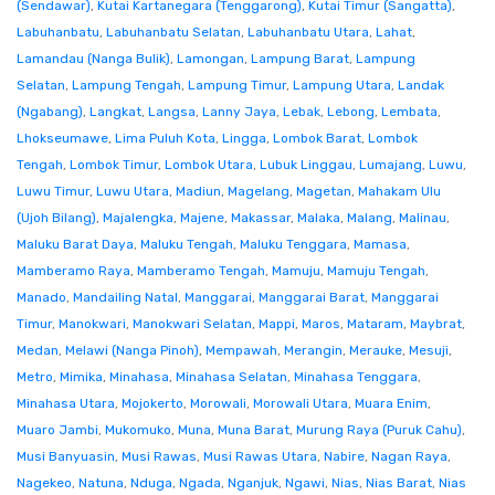
(Sendawar)
,
Kutai Kartanegara (Tenggarong)
,
Kutai Timur (Sangatta)
,
Labuhanbatu
,
Labuhanbatu Selatan
,
Labuhanbatu Utara
,
Lahat
,
Lamandau (Nanga Bulik)
,
Lamongan
,
Lampung Barat
,
Lampung
Selatan
,
Lampung Tengah
,
Lampung Timur
,
Lampung Utara
,
Landak
(Ngabang)
,
Langkat
,
Langsa
,
Lanny Jaya
,
Lebak
,
Lebong
,
Lembata
,
Lhokseumawe
,
Lima Puluh Kota
,
Lingga
,
Lombok Barat
,
Lombok
Tengah
,
Lombok Timur
,
Lombok Utara
,
Lubuk Linggau
,
Lumajang
,
Luwu
,
Luwu Timur
,
Luwu Utara
,
Madiun
,
Magelang
,
Magetan
,
Mahakam Ulu
(Ujoh Bilang)
,
Majalengka
,
Majene
,
Makassar
,
Malaka
,
Malang
,
Malinau
,
Maluku Barat Daya
,
Maluku Tengah
,
Maluku Tenggara
,
Mamasa
,
Mamberamo Raya
,
Mamberamo Tengah
,
Mamuju
,
Mamuju Tengah
,
Manado
,
Mandailing Natal
,
Manggarai
,
Manggarai Barat
,
Manggarai
Timur
,
Manokwari
,
Manokwari Selatan
,
Mappi
,
Maros
,
Mataram
,
Maybrat
,
Medan
,
Melawi (Nanga Pinoh)
,
Mempawah
,
Merangin
,
Merauke
,
Mesuji
,
Metro
,
Mimika
,
Minahasa
,
Minahasa Selatan
,
Minahasa Tenggara
,
Minahasa Utara
,
Mojokerto
,
Morowali
,
Morowali Utara
,
Muara Enim
,
Muaro Jambi
,
Mukomuko
,
Muna
,
Muna Barat
,
Murung Raya (Puruk Cahu)
,
Musi Banyuasin
,
Musi Rawas
,
Musi Rawas Utara
,
Nabire
,
Nagan Raya
,
Nagekeo
,
Natuna
,
Nduga
,
Ngada
,
Nganjuk
,
Ngawi
,
Nias
,
Nias Barat
,
Nias