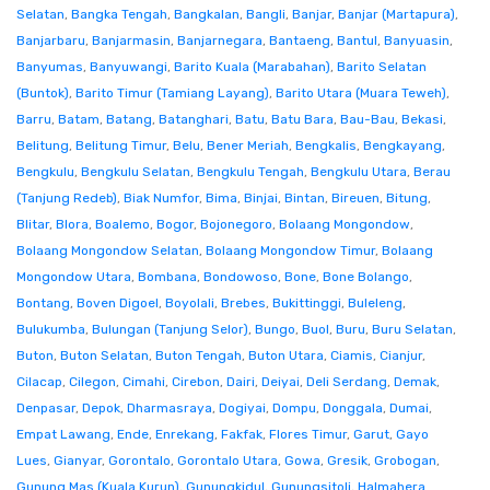
Selatan
,
Bangka Tengah
,
Bangkalan
,
Bangli
,
Banjar
,
Banjar (Martapura)
,
Banjarbaru
,
Banjarmasin
,
Banjarnegara
,
Bantaeng
,
Bantul
,
Banyuasin
,
Banyumas
,
Banyuwangi
,
Barito Kuala (Marabahan)
,
Barito Selatan
(Buntok)
,
Barito Timur (Tamiang Layang)
,
Barito Utara (Muara Teweh)
,
Barru
,
Batam
,
Batang
,
Batanghari
,
Batu
,
Batu Bara
,
Bau-Bau
,
Bekasi
,
Belitung
,
Belitung Timur
,
Belu
,
Bener Meriah
,
Bengkalis
,
Bengkayang
,
Bengkulu
,
Bengkulu Selatan
,
Bengkulu Tengah
,
Bengkulu Utara
,
Berau
(Tanjung Redeb)
,
Biak Numfor
,
Bima
,
Binjai
,
Bintan
,
Bireuen
,
Bitung
,
Blitar
,
Blora
,
Boalemo
,
Bogor
,
Bojonegoro
,
Bolaang Mongondow
,
Bolaang Mongondow Selatan
,
Bolaang Mongondow Timur
,
Bolaang
Mongondow Utara
,
Bombana
,
Bondowoso
,
Bone
,
Bone Bolango
,
Bontang
,
Boven Digoel
,
Boyolali
,
Brebes
,
Bukittinggi
,
Buleleng
,
Bulukumba
,
Bulungan (Tanjung Selor)
,
Bungo
,
Buol
,
Buru
,
Buru Selatan
,
Buton
,
Buton Selatan
,
Buton Tengah
,
Buton Utara
,
Ciamis
,
Cianjur
,
Cilacap
,
Cilegon
,
Cimahi
,
Cirebon
,
Dairi
,
Deiyai
,
Deli Serdang
,
Demak
,
Denpasar
,
Depok
,
Dharmasraya
,
Dogiyai
,
Dompu
,
Donggala
,
Dumai
,
Empat Lawang
,
Ende
,
Enrekang
,
Fakfak
,
Flores Timur
,
Garut
,
Gayo
Lues
,
Gianyar
,
Gorontalo
,
Gorontalo Utara
,
Gowa
,
Gresik
,
Grobogan
,
Gunung Mas (Kuala Kurun)
,
Gunungkidul
,
Gunungsitoli
,
Halmahera