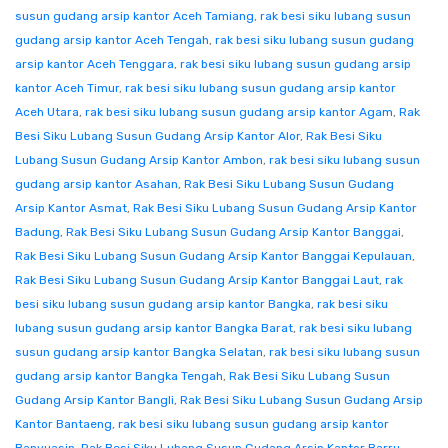
susun gudang arsip kantor Aceh Tamiang
,
rak besi siku lubang susun
gudang arsip kantor Aceh Tengah
,
rak besi siku lubang susun gudang
arsip kantor Aceh Tenggara
,
rak besi siku lubang susun gudang arsip
kantor Aceh Timur
,
rak besi siku lubang susun gudang arsip kantor
Aceh Utara
,
rak besi siku lubang susun gudang arsip kantor Agam
,
Rak
Besi Siku Lubang Susun Gudang Arsip Kantor Alor
,
Rak Besi Siku
Lubang Susun Gudang Arsip Kantor Ambon
,
rak besi siku lubang susun
gudang arsip kantor Asahan
,
Rak Besi Siku Lubang Susun Gudang
Arsip Kantor Asmat
,
Rak Besi Siku Lubang Susun Gudang Arsip Kantor
Badung
,
Rak Besi Siku Lubang Susun Gudang Arsip Kantor Banggai
,
Rak Besi Siku Lubang Susun Gudang Arsip Kantor Banggai Kepulauan
,
Rak Besi Siku Lubang Susun Gudang Arsip Kantor Banggai Laut
,
rak
besi siku lubang susun gudang arsip kantor Bangka
,
rak besi siku
lubang susun gudang arsip kantor Bangka Barat
,
rak besi siku lubang
susun gudang arsip kantor Bangka Selatan
,
rak besi siku lubang susun
gudang arsip kantor Bangka Tengah
,
Rak Besi Siku Lubang Susun
Gudang Arsip Kantor Bangli
,
Rak Besi Siku Lubang Susun Gudang Arsip
Kantor Bantaeng
,
rak besi siku lubang susun gudang arsip kantor