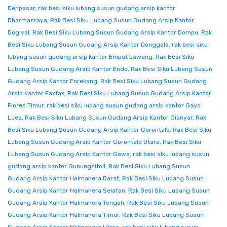
Denpasar
,
rak besi siku lubang susun gudang arsip kantor
Dharmasraya
,
Rak Besi Siku Lubang Susun Gudang Arsip Kantor
Dogiyai
,
Rak Besi Siku Lubang Susun Gudang Arsip Kantor Dompu
,
Rak
Besi Siku Lubang Susun Gudang Arsip Kantor Donggala
,
rak besi siku
lubang susun gudang arsip kantor Empat Lawang
,
Rak Besi Siku
Lubang Susun Gudang Arsip Kantor Ende
,
Rak Besi Siku Lubang Susun
Gudang Arsip Kantor Enrekang
,
Rak Besi Siku Lubang Susun Gudang
Arsip Kantor Fakfak
,
Rak Besi Siku Lubang Susun Gudang Arsip Kantor
Flores Timur
,
rak besi siku lubang susun gudang arsip kantor Gayo
Lues
,
Rak Besi Siku Lubang Susun Gudang Arsip Kantor Gianyar
,
Rak
Besi Siku Lubang Susun Gudang Arsip Kantor Gorontalo
,
Rak Besi Siku
Lubang Susun Gudang Arsip Kantor Gorontalo Utara
,
Rak Besi Siku
Lubang Susun Gudang Arsip Kantor Gowa
,
rak besi siku lubang susun
gudang arsip kantor Gunungsitoli
,
Rak Besi Siku Lubang Susun
Gudang Arsip Kantor Halmahera Barat
,
Rak Besi Siku Lubang Susun
Gudang Arsip Kantor Halmahera Selatan
,
Rak Besi Siku Lubang Susun
Gudang Arsip Kantor Halmahera Tengah
,
Rak Besi Siku Lubang Susun
Gudang Arsip Kantor Halmahera Timur
,
Rak Besi Siku Lubang Susun