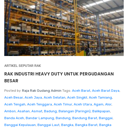
ARTIKEL SEPUTAR RAK
RAK INDUSTRI HEAVY DUTY UNTUK PERGUDANGAN
BESAR
Posted by
Raja Rak Gudang Admin
Tags:
Aceh Barat
,
Aceh Barat Daya
,
Aceh Besar
,
Aceh Jaya
,
Aceh Selatan
,
Aceh Singkil
,
Aceh Tamiang
,
Aceh Tengah
,
Aceh Tenggara
,
Aceh Timur
,
Aceh Utara
,
Agam
,
Alor
,
Ambon
,
Asahan
,
Asmat
,
Badung
,
Balangan (Paringin)
,
Balikpapan
,
Banda Aceh
,
Bandar Lampung
,
Bandung
,
Bandung Barat
,
Banggai
,
Banggai Kepulauan
,
Banggai Laut
,
Bangka
,
Bangka Barat
,
Bangka