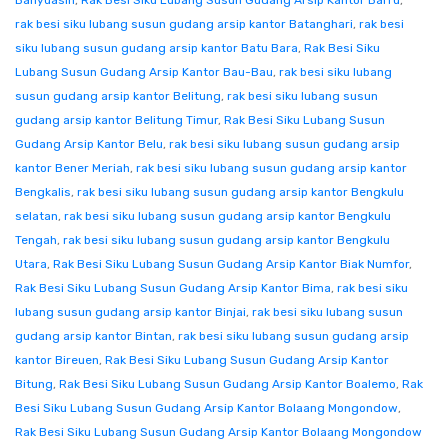
Banyuasin
,
Rak Besi Siku Lubang Susun Gudang Arsip Kantor Barru
,
rak besi siku lubang susun gudang arsip kantor Batanghari
,
rak besi
siku lubang susun gudang arsip kantor Batu Bara
,
Rak Besi Siku
Lubang Susun Gudang Arsip Kantor Bau-Bau
,
rak besi siku lubang
susun gudang arsip kantor Belitung
,
rak besi siku lubang susun
gudang arsip kantor Belitung Timur
,
Rak Besi Siku Lubang Susun
Gudang Arsip Kantor Belu
,
rak besi siku lubang susun gudang arsip
kantor Bener Meriah
,
rak besi siku lubang susun gudang arsip kantor
Bengkalis
,
rak besi siku lubang susun gudang arsip kantor Bengkulu
selatan
,
rak besi siku lubang susun gudang arsip kantor Bengkulu
Tengah
,
rak besi siku lubang susun gudang arsip kantor Bengkulu
Utara
,
Rak Besi Siku Lubang Susun Gudang Arsip Kantor Biak Numfor
,
Rak Besi Siku Lubang Susun Gudang Arsip Kantor Bima
,
rak besi siku
lubang susun gudang arsip kantor Binjai
,
rak besi siku lubang susun
gudang arsip kantor Bintan
,
rak besi siku lubang susun gudang arsip
kantor Bireuen
,
Rak Besi Siku Lubang Susun Gudang Arsip Kantor
Bitung
,
Rak Besi Siku Lubang Susun Gudang Arsip Kantor Boalemo
,
Rak
Besi Siku Lubang Susun Gudang Arsip Kantor Bolaang Mongondow
,
Rak Besi Siku Lubang Susun Gudang Arsip Kantor Bolaang Mongondow