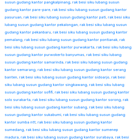
susun gudang kantor pangkalpinang
,
rak besi siku lubang susun
gudang kantor pare-pare
,
rak besi siku lubang susun gudang kantor
pasuruan
,
rak besi siku lubang susun gudang kantor pati
,
rak besi siku
lubang susun gudang kantor pekalongan
,
rak besi siku lubang susun
gudang kantor pekanbaru
,
rak besi siku lubang susun gudang kantor
pemalang
,
rak besi siku lubang susun gudang kantor pontianak
,
rak
besi siku lubang susun gudang kantor purwakarta
,
rak besi siku lubang
susun gudang kantor purwokerto banyumas
,
rak besi siku lubang
susun gudang kantor samarinda
,
rak besi siku lubang susun gudang
kantor semarang
,
rak besi siku lubang susun gudang kantor serang
banten
,
rak besi siku lubang susun gudang kantor sidoarjo
,
rak besi
siku lubang susun gudang kantor singkawang
,
rak besi siku lubang
susun gudang kantor sofifi
,
rak besi siku lubang susun gudang kantor
solo surakarta
,
rak besi siku lubang susun gudang kantor sorong
,
rak
besi siku lubang susun gudang kantor subang
,
rak besi siku lubang
susun gudang kantor sukabumi
,
rak besi siku lubang susun gudang
kantor sumba ntt
,
rak besi siku lubang susun gudang kantor
sumedang
,
rak besi siku lubang susun gudang kantor sumenep
madura
,
rak besi siku lubang susun gudang kantor surabaya
,
rak besi