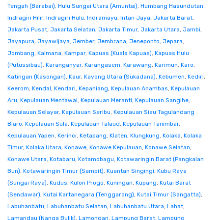
Tengah (Barabai)
,
Hulu Sungai Utara (Amuntai)
,
Humbang Hasundutan
,
Indragiri Hilir
,
Indragiri Hulu
,
Indramayu
,
Intan Jaya
,
Jakarta Barat
,
Jakarta Pusat
,
Jakarta Selatan
,
Jakarta Timur
,
Jakarta Utara
,
Jambi
,
Jayapura
,
Jayawijaya
,
Jember
,
Jembrana
,
Jeneponto
,
Jepara
,
Jombang
,
Kaimana
,
Kampar
,
Kapuas (Kuala Kapuas)
,
Kapuas Hulu
(Putussibau)
,
Karanganyar
,
Karangasem
,
Karawang
,
Karimun
,
Karo
,
Katingan (Kasongan)
,
Kaur
,
Kayong Utara (Sukadana)
,
Kebumen
,
Kediri
,
Keerom
,
Kendal
,
Kendari
,
Kepahiang
,
Kepulauan Anambas
,
Kepulauan
Aru
,
Kepulauan Mentawai
,
Kepulauan Meranti
,
Kepulauan Sangihe
,
Kepulauan Selayar
,
Kepulauan Seribu
,
Kepulauan Siau Tagulandang
Biaro
,
Kepulauan Sula
,
Kepulauan Talaud
,
Kepulauan Tanimbar
,
Kepulauan Yapen
,
Kerinci
,
Ketapang
,
Klaten
,
Klungkung
,
Kolaka
,
Kolaka
Timur
,
Kolaka Utara
,
Konawe
,
Konawe Kepulauan
,
Konawe Selatan
,
Konawe Utara
,
Kotabaru
,
Kotamobagu
,
Kotawaringin Barat (Pangkalan
Bun)
,
Kotawaringin Timur (Sampit)
,
Kuantan Singingi
,
Kubu Raya
(Sungai Raya)
,
Kudus
,
Kulon Progo
,
Kuningan
,
Kupang
,
Kutai Barat
(Sendawar)
,
Kutai Kartanegara (Tenggarong)
,
Kutai Timur (Sangatta)
,
Labuhanbatu
,
Labuhanbatu Selatan
,
Labuhanbatu Utara
,
Lahat
,
Lamandau (Nanga Bulik)
,
Lamongan
,
Lampung Barat
,
Lampung