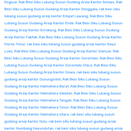
Dogiyai
,
Rak Besi Siku Lubang Susun Gudang Arsip Kantor Dompu
,
Rak
Besi Siku Lubang Susun Gudang Arsip Kantor Donggala
,
rak besi siku
lubang susun gudang arsip kantor Empat Lawang
,
Rak Besi Siku
Lubang Susun Gudang Arsip Kantor Ende
,
Rak Besi Siku Lubang Susun
Gudang Arsip Kantor Enrekang
,
Rak Besi Siku Lubang Susun Gudang
Arsip Kantor Fakfak
,
Rak Besi Siku Lubang Susun Gudang Arsip Kantor
Flores Timur
,
rak besi siku lubang susun gudang arsip kantor Gayo
Lues
,
Rak Besi Siku Lubang Susun Gudang Arsip Kantor Gianyar
,
Rak
Besi Siku Lubang Susun Gudang Arsip Kantor Gorontalo
,
Rak Besi Siku
Lubang Susun Gudang Arsip Kantor Gorontalo Utara
,
Rak Besi Siku
Lubang Susun Gudang Arsip Kantor Gowa
,
rak besi siku lubang susun
gudang arsip kantor Gunungsitoli
,
Rak Besi Siku Lubang Susun
Gudang Arsip Kantor Halmahera Barat
,
Rak Besi Siku Lubang Susun
Gudang Arsip Kantor Halmahera Selatan
,
Rak Besi Siku Lubang Susun
Gudang Arsip Kantor Halmahera Tengah
,
Rak Besi Siku Lubang Susun
Gudang Arsip Kantor Halmahera Timur
,
Rak Besi Siku Lubang Susun
Gudang Arsip Kantor Halmahera Utara
,
rak besi siku lubang susun
gudang arsip kantor Hulu
,
rak besi siku lubang susun gudang arsip
kantor Humbang Hasundutan
,
rak besi siku lubang susun gudang arsip