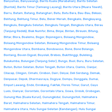
Banyumas
,
Banyuwangi
,
Barito Kuala (Marabahan)
,
Barito Selatan
(Buntok)
,
Barito Timur (Tamiang Layang)
,
Barito Utara (Muara Teweh)
,
Barru
,
Batam
,
Batang
,
Batanghari
,
Batu
,
Batu Bara
,
Bau-Bau
,
Bekasi
,
Belitung
,
Belitung Timur
,
Belu
,
Bener Meriah
,
Bengkalis
,
Bengkayang
,
Bengkulu
,
Bengkulu Selatan
,
Bengkulu Tengah
,
Bengkulu Utara
,
Berau
(Tanjung Redeb)
,
Biak Numfor
,
Bima
,
Binjai
,
Bintan
,
Bireuen
,
Bitung
,
Blitar
,
Blora
,
Boalemo
,
Bogor
,
Bojonegoro
,
Bolaang Mongondow
,
Bolaang Mongondow Selatan
,
Bolaang Mongondow Timur
,
Bolaang
Mongondow Utara
,
Bombana
,
Bondowoso
,
Bone
,
Bone Bolango
,
Bontang
,
Boven Digoel
,
Boyolali
,
Brebes
,
Bukittinggi
,
Buleleng
,
Bulukumba
,
Bulungan (Tanjung Selor)
,
Bungo
,
Buol
,
Buru
,
Buru Selatan
,
Buton
,
Buton Selatan
,
Buton Tengah
,
Buton Utara
,
Ciamis
,
Cianjur
,
Cilacap
,
Cilegon
,
Cimahi
,
Cirebon
,
Dairi
,
Deiyai
,
Deli Serdang
,
Demak
,
Denpasar
,
Depok
,
Dharmasraya
,
Dogiyai
,
Dompu
,
Donggala
,
Dumai
,
Empat Lawang
,
Ende
,
Enrekang
,
Fakfak
,
Flores Timur
,
Garut
,
Gayo
Lues
,
Gianyar
,
Gorontalo
,
Gorontalo Utara
,
Gowa
,
Gresik
,
Grobogan
,
Gunung Mas (Kuala Kurun)
,
Gunungkidul
,
Gunungsitoli
,
Halmahera
Barat
,
Halmahera Selatan
,
Halmahera Tengah
,
Halmahera Timur
,
Halmahera Utara
,
Hulu Sungai Selatan (Kandangan)
,
Hulu Sungai