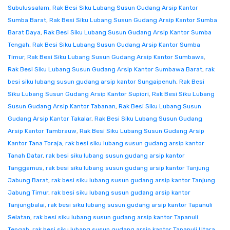
Subulussalam
,
Rak Besi Siku Lubang Susun Gudang Arsip Kantor
Sumba Barat
,
Rak Besi Siku Lubang Susun Gudang Arsip Kantor Sumba
Barat Daya
,
Rak Besi Siku Lubang Susun Gudang Arsip Kantor Sumba
Tengah
,
Rak Besi Siku Lubang Susun Gudang Arsip Kantor Sumba
Timur
,
Rak Besi Siku Lubang Susun Gudang Arsip Kantor Sumbawa
,
Rak Besi Siku Lubang Susun Gudang Arsip Kantor Sumbawa Barat
,
rak
besi siku lubang susun gudang arsip kantor Sungaipenuh
,
Rak Besi
Siku Lubang Susun Gudang Arsip Kantor Supiori
,
Rak Besi Siku Lubang
Susun Gudang Arsip Kantor Tabanan
,
Rak Besi Siku Lubang Susun
Gudang Arsip Kantor Takalar
,
Rak Besi Siku Lubang Susun Gudang
Arsip Kantor Tambrauw
,
Rak Besi Siku Lubang Susun Gudang Arsip
Kantor Tana Toraja
,
rak besi siku lubang susun gudang arsip kantor
Tanah Datar
,
rak besi siku lubang susun gudang arsip kantor
Tanggamus
,
rak besi siku lubang susun gudang arsip kantor Tanjung
Jabung Barat
,
rak besi siku lubang susun gudang arsip kantor Tanjung
Jabung Timur
,
rak besi siku lubang susun gudang arsip kantor
Tanjungbalai
,
rak besi siku lubang susun gudang arsip kantor Tapanuli
Selatan
,
rak besi siku lubang susun gudang arsip kantor Tapanuli
Tengah
,
rak besi siku lubang susun gudang arsip kantor Tapanuli Utara
,