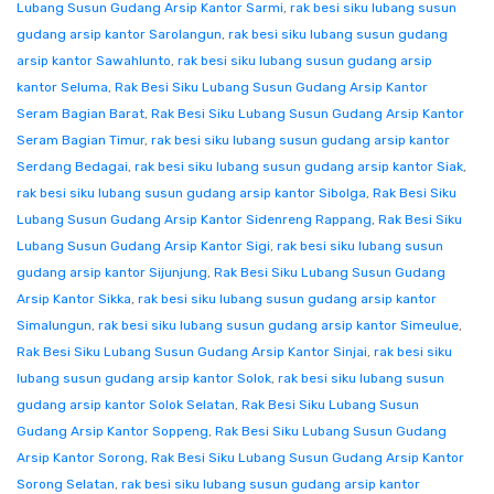
Lubang Susun Gudang Arsip Kantor Sarmi
,
rak besi siku lubang susun
gudang arsip kantor Sarolangun
,
rak besi siku lubang susun gudang
arsip kantor Sawahlunto
,
rak besi siku lubang susun gudang arsip
kantor Seluma
,
Rak Besi Siku Lubang Susun Gudang Arsip Kantor
Seram Bagian Barat
,
Rak Besi Siku Lubang Susun Gudang Arsip Kantor
Seram Bagian Timur
,
rak besi siku lubang susun gudang arsip kantor
Serdang Bedagai
,
rak besi siku lubang susun gudang arsip kantor Siak
,
rak besi siku lubang susun gudang arsip kantor Sibolga
,
Rak Besi Siku
Lubang Susun Gudang Arsip Kantor Sidenreng Rappang
,
Rak Besi Siku
Lubang Susun Gudang Arsip Kantor Sigi
,
rak besi siku lubang susun
gudang arsip kantor Sijunjung
,
Rak Besi Siku Lubang Susun Gudang
Arsip Kantor Sikka
,
rak besi siku lubang susun gudang arsip kantor
Simalungun
,
rak besi siku lubang susun gudang arsip kantor Simeulue
,
Rak Besi Siku Lubang Susun Gudang Arsip Kantor Sinjai
,
rak besi siku
lubang susun gudang arsip kantor Solok
,
rak besi siku lubang susun
gudang arsip kantor Solok Selatan
,
Rak Besi Siku Lubang Susun
Gudang Arsip Kantor Soppeng
,
Rak Besi Siku Lubang Susun Gudang
Arsip Kantor Sorong
,
Rak Besi Siku Lubang Susun Gudang Arsip Kantor
Sorong Selatan
,
rak besi siku lubang susun gudang arsip kantor