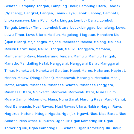
Selatan
,
Lampung Tengah
,
Lampung Timur
,
Lampung Utara
,
Landak
(Ngabang)
,
Langkat
,
Langsa
,
Lanny Jaya
,
Lebak
,
Lebong
,
Lembata
,
Lhokseumawe
,
Lima Puluh Kota
,
Lingga
,
Lombok Barat
,
Lombok
Tengah
,
Lombok Timur
,
Lombok Utara
,
Lubuk Linggau
,
Lumajang
,
Luwu
,
Luwu Timur
,
Luwu Utara
,
Madiun
,
Magelang
,
Magetan
,
Mahakam Ulu
(Ujoh Bilang)
,
Majalengka
,
Majene
,
Makassar
,
Malaka
,
Malang
,
Malinau
,
Maluku Barat Daya
,
Maluku Tengah
,
Maluku Tenggara
,
Mamasa
,
Mamberamo Raya
,
Mamberamo Tengah
,
Mamuju
,
Mamuju Tengah
,
Manado
,
Mandailing Natal
,
Manggarai
,
Manggarai Barat
,
Manggarai
Timur
,
Manokwari
,
Manokwari Selatan
,
Mappi
,
Maros
,
Mataram
,
Maybrat
,
Medan
,
Melawi (Nanga Pinoh)
,
Mempawah
,
Merangin
,
Merauke
,
Mesuji
,
Metro
,
Mimika
,
Minahasa
,
Minahasa Selatan
,
Minahasa Tenggara
,
Minahasa Utara
,
Mojokerto
,
Morowali
,
Morowali Utara
,
Muara Enim
,
Muaro Jambi
,
Mukomuko
,
Muna
,
Muna Barat
,
Murung Raya (Puruk Cahu)
,
Musi Banyuasin
,
Musi Rawas
,
Musi Rawas Utara
,
Nabire
,
Nagan Raya
,
Nagekeo
,
Natuna
,
Nduga
,
Ngada
,
Nganjuk
,
Ngawi
,
Nias
,
Nias Barat
,
Nias
Selatan
,
Nias Utara
,
Nunukan
,
Ogan Ilir
,
Ogan Komering Ilir
,
Ogan
Komering Ulu
,
Ogan Komering Ulu Selatan
,
Ogan Komering Ulu Timur
,