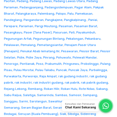
Pacitan
,
Padang
,
Padang Lawas
,
Padang Lawas Utara
,
Padang
Pariaman
,
Padangpanjang
,
Padangsidempuan
,
Pagar Alam
,
Pakpak
Bharat
,
Palangkaraya
,
Palembang
,
Palopo
,
Palu
,
Pamekasan
,
Pandeglang
,
Pangandaran
,
Pangkajene
,
Pangkalpinang.
,
Paniai
,
Parepare
,
Pariaman
,
Parigi Moutong
,
Pasaman
,
Pasaman Barat
,
Pasangkayu
,
Paser (Tana Paser)
,
Pasuruan
,
Pati
,
Payakumbuh
,
Pegunungan Arfak
,
Pegunungan Bintang
,
Pekalongan
,
Pekanbaru
,
Pelalawan
,
Pemalang
,
Pematangsiantar
,
Penajam Paser Utara
(Penajam)
,
Penukal Abab lematang Ilir
,
Pesawaran
,
Pesisir Barat
,
Pesisir
Selatan
,
Pidie
,
Pidie Jaya
,
Pinrang
,
Pohuwato
,
Polewali Mandar
,
Ponorogo
,
Pontianak
,
Poso
,
Prabumulih
,
Pringsewu
,
Probolinggo
,
Pulang
Pisau
,
Pulau Morotai
,
Pulau Taliabu
,
Puncak
,
Puncak Jaya
,
Purbalingga
,
Purwakarta
,
Purworejo
,
Raja Ampat
,
rak gudang industri
,
rak gudang
pabrik
,
rak industri
,
rak industri gudang
,
rak pabrik
,
rak pabrik gudang
,
Rejang Lebong
,
Rembang
,
Rokan Hilir
,
Rokan Hulu
,
Rote Ndao
,
Sabang
,
Sabu Raijua
,
Salatiga
,
Samarinda
,
Sambas
,
Samosir
,
Sampang
,
Sanggau
,
Sarmi
,
Sarolangun
,
Sawahlunto
,
Sekadau
,
Seluma
,
Konsultasi dan Pemesanan
Chat Kami Sekarang
Semarang
,
Seram Bagian Barat
,
Seram Bagian Timur
,
Serang
,
Serdang
Bedagai
,
Seruyan (Kuala Pembuang)
,
Siak
,
Sibolga
,
Sidenreng