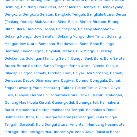
Belitung
,
Belitung Timur
,
Belu
,
Bener Meriah
,
Bengkalis
,
Bengkayang
,
Bengkulu
,
Bengkulu Selatan
,
Bengkulu Tengah
,
Bengkulu Utara
,
Berau
(Tanjung Redeb)
,
Biak Numfor
,
Bima
,
Binjai
,
Bintan
,
Bireuen
,
Bitung
,
Blitar
,
Blora
,
Boalemo
,
Bogor
,
Bojonegoro
,
Bolaang Mongondow
,
Bolaang Mongondow Selatan
,
Bolaang Mongondow Timur
,
Bolaang
Mongondow Utara
,
Bombana
,
Bondowoso
,
Bone
,
Bone Bolango
,
Bontang
,
Boven Digoel
,
Boyolali
,
Brebes
,
Bukittinggi
,
Buleleng
,
Bulukumba
,
Bulungan (Tanjung Selor)
,
Bungo
,
Buol
,
Buru
,
Buru Selatan
,
Buton
,
Buton Selatan
,
Buton Tengah
,
Buton Utara
,
Ciamis
,
Cianjur
,
Cilacap
,
Cilegon
,
Cimahi
,
Cirebon
,
Dairi
,
Deiyai
,
Deli Serdang
,
Demak
,
Denpasar
,
Depok
,
Dharmasraya
,
Dogiyai
,
Dompu
,
Donggala
,
Dumai
,
Empat Lawang
,
Ende
,
Enrekang
,
Fakfak
,
Flores Timur
,
Garut
,
Gayo
Lues
,
Gianyar
,
Gorontalo
,
Gorontalo Utara
,
Gowa
,
Gresik
,
Grobogan
,
Gunung Mas (Kuala Kurun)
,
Gunungkidul
,
Gunungsitoli
,
Halmahera
Barat
,
Halmahera Selatan
,
Halmahera Tengah
,
Halmahera Timur
,
Halmahera Utara
,
Hulu Sungai Selatan (Kandangan)
,
Hulu Sungai
Tengah (Barabai)
,
Hulu Sungai Utara (Amuntai)
,
Humbang Hasundutan
,
Indragiri Hilir
,
Indragiri Hulu
,
Indramayu
,
Intan Jaya
,
Jakarta Barat
,