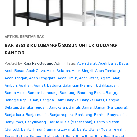
ARTIKEL SEPUTAR RAK
RAK BESI SIKU LUBANG 5 SUSUN UNTUK GUDANG
KANTOR
Posted by
Raja Rak Gudang Admin
Tags:
Aceh Barat
,
Aceh Barat Daya
,
Aceh Besar
,
Aceh Jaya
,
Aceh Selatan
,
Aceh Singkil
,
Aceh Tamiang
,
Aceh Tengah
,
Aceh Tenggara
,
Aceh Timur
,
Aceh Utara
,
Agam
,
Alor
,
Ambon
,
Asahan
,
Asmat
,
Badung
,
Balangan (Paringin)
,
Balikpapan
,
Banda Aceh
,
Bandar Lampung
,
Bandung
,
Bandung Barat
,
Banggai
,
Banggai Kepulauan
,
Banggai Laut
,
Bangka
,
Bangka Barat
,
Bangka
Selatan
,
Bangka Tengah
,
Bangkalan
,
Bangli
,
Banjar
,
Banjar (Martapura)
,
Banjarbaru
,
Banjarmasin
,
Banjarnegara
,
Bantaeng
,
Bantul
,
Banyuasin
,
Banyumas
,
Banyuwangi
,
Barito Kuala (Marabahan)
,
Barito Selatan
(Buntok)
,
Barito Timur (Tamiang Layang)
,
Barito Utara (Muara Teweh)
,
Barru
,
Batam
,
Batang
,
Batanghari
,
Batu
,
Batu Bara
,
Bau-Bau
,
Bekasi
,