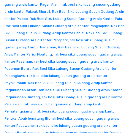
gudang arsip kantor Pagar Alam
,
rak besi siku lubang susun gudang
arsip kantor Pakpak Bharat
,
Rak Besi Siku Lubang Susun Gudang Arsip
Kantor Palopo
,
Rak Besi Siku Lubang Susun Gudang Arsip Kantor Palu
,
Rak Besi Siku Lubang Susun Gudang Arsip Kantor Pangkajene
,
Rak Besi
Siku Lubang Susun Gudang Arsip Kantor Paniai
,
Rak Besi Siku Lubang
Susun Gudang Arsip Kantor Parepare
,
rak besi siku lubang susun
gudang arsip kantor Pariaman
,
Rak Besi Siku Lubang Susun Gudang
Arsip Kantor Parigi Moutong
,
rak besi siku lubang susun gudang arsip
kantor Pasaman
,
rak besi siku lubang susun gudang arsip kantor
Pasaman Barat
,
Rak Besi Siku Lubang Susun Gudang Arsip Kantor
Pasangkayu
,
rak besi siku lubang susun gudang arsip kantor
Payakumbuh
,
Rak Besi Siku Lubang Susun Gudang Arsip Kantor
Pegunungan Arfak
,
Rak Besi Siku Lubang Susun Gudang Arsip Kantor
Pegunungan Bintang
,
rak besi siku lubang susun gudang arsip kantor
Pelalawan
,
rak besi siku lubang susun gudang arsip kantor
Pematangsiantar
,
rak besi siku lubang susun gudang arsip kantor
Penukal Abab lematang Ilir
,
rak besi siku lubang susun gudang arsip
kantor Pesawaran
,
rak besi siku lubang susun gudang arsip kantor
Pesisir Barat
,
rak besi siku lubang susun gudang arsip kantor Pesisir