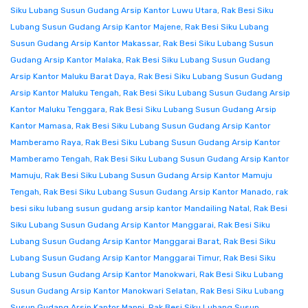
Siku Lubang Susun Gudang Arsip Kantor Luwu Utara
,
Rak Besi Siku
Lubang Susun Gudang Arsip Kantor Majene
,
Rak Besi Siku Lubang
Susun Gudang Arsip Kantor Makassar
,
Rak Besi Siku Lubang Susun
Gudang Arsip Kantor Malaka
,
Rak Besi Siku Lubang Susun Gudang
Arsip Kantor Maluku Barat Daya
,
Rak Besi Siku Lubang Susun Gudang
Arsip Kantor Maluku Tengah
,
Rak Besi Siku Lubang Susun Gudang Arsip
Kantor Maluku Tenggara
,
Rak Besi Siku Lubang Susun Gudang Arsip
Kantor Mamasa
,
Rak Besi Siku Lubang Susun Gudang Arsip Kantor
Mamberamo Raya
,
Rak Besi Siku Lubang Susun Gudang Arsip Kantor
Mamberamo Tengah
,
Rak Besi Siku Lubang Susun Gudang Arsip Kantor
Mamuju
,
Rak Besi Siku Lubang Susun Gudang Arsip Kantor Mamuju
Tengah
,
Rak Besi Siku Lubang Susun Gudang Arsip Kantor Manado
,
rak
besi siku lubang susun gudang arsip kantor Mandailing Natal
,
Rak Besi
Siku Lubang Susun Gudang Arsip Kantor Manggarai
,
Rak Besi Siku
Lubang Susun Gudang Arsip Kantor Manggarai Barat
,
Rak Besi Siku
Lubang Susun Gudang Arsip Kantor Manggarai Timur
,
Rak Besi Siku
Lubang Susun Gudang Arsip Kantor Manokwari
,
Rak Besi Siku Lubang
Susun Gudang Arsip Kantor Manokwari Selatan
,
Rak Besi Siku Lubang
Susun Gudang Arsip Kantor Mappi
,
Rak Besi Siku Lubang Susun