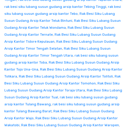
rak besi siku lubang susun gudang arsip kantor Tebing Tinggi
,
rak besi
siku lubang susun gudang arsip kantor Tebo
,
Rak Besi Siku Lubang
Susun Gudang Arsip Kantor Teluk Bintuni
,
Rak Besi Siku Lubang Susun
Gudang Arsip Kantor Teluk Wondama
,
Rak Besi Siku Lubang Susun
Gudang Arsip Kantor Ternate
,
Rak Besi Siku Lubang Susun Gudang
Arsip Kantor Tidore Kepulauan
,
Rak Besi Siku Lubang Susun Gudang
Arsip Kantor Timor Tengah Selatan
,
Rak Besi Siku Lubang Susun
Gudang Arsip Kantor Timor Tengah Utara
,
rak besi siku lubang susun
gudang arsip kantor Toba
,
Rak Besi Siku Lubang Susun Gudang Arsip
Kantor Tojo Una-Una
,
Rak Besi Siku Lubang Susun Gudang Arsip Kantor
Tolikara
,
Rak Besi Siku Lubang Susun Gudang Arsip Kantor Tolitoli
,
Rak
Besi Siku Lubang Susun Gudang Arsip Kantor Tomohon
,
Rak Besi Siku
Lubang Susun Gudang Arsip Kantor Toraja Utara
,
Rak Besi Siku Lubang
Susun Gudang Arsip Kantor Tual
,
rak besi siku lubang susun gudang
arsip kantor Tulang Bawang
,
rak besi siku lubang susun gudang arsip
kantor Tulang Bawang Barat
,
Rak Besi Siku Lubang Susun Gudang
Arsip Kantor Wajo
,
Rak Besi Siku Lubang Susun Gudang Arsip Kantor
Wakatobi
,
Rak Besi Siku Lubang Susun Gudang Arsip Kantor Waropen
,