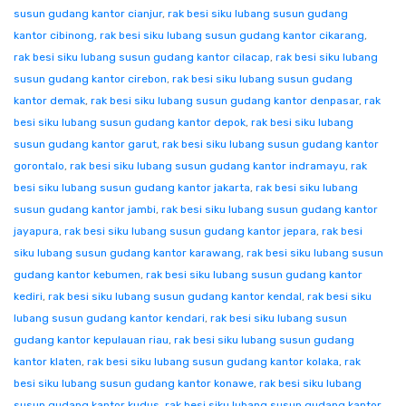
susun gudang kantor cianjur
,
rak besi siku lubang susun gudang
kantor cibinong
,
rak besi siku lubang susun gudang kantor cikarang
,
rak besi siku lubang susun gudang kantor cilacap
,
rak besi siku lubang
susun gudang kantor cirebon
,
rak besi siku lubang susun gudang
kantor demak
,
rak besi siku lubang susun gudang kantor denpasar
,
rak
besi siku lubang susun gudang kantor depok
,
rak besi siku lubang
susun gudang kantor garut
,
rak besi siku lubang susun gudang kantor
gorontalo
,
rak besi siku lubang susun gudang kantor indramayu
,
rak
besi siku lubang susun gudang kantor jakarta
,
rak besi siku lubang
susun gudang kantor jambi
,
rak besi siku lubang susun gudang kantor
jayapura
,
rak besi siku lubang susun gudang kantor jepara
,
rak besi
siku lubang susun gudang kantor karawang
,
rak besi siku lubang susun
gudang kantor kebumen
,
rak besi siku lubang susun gudang kantor
kediri
,
rak besi siku lubang susun gudang kantor kendal
,
rak besi siku
lubang susun gudang kantor kendari
,
rak besi siku lubang susun
gudang kantor kepulauan riau
,
rak besi siku lubang susun gudang
kantor klaten
,
rak besi siku lubang susun gudang kantor kolaka
,
rak
besi siku lubang susun gudang kantor konawe
,
rak besi siku lubang
susun gudang kantor kudus
,
rak besi siku lubang susun gudang kantor