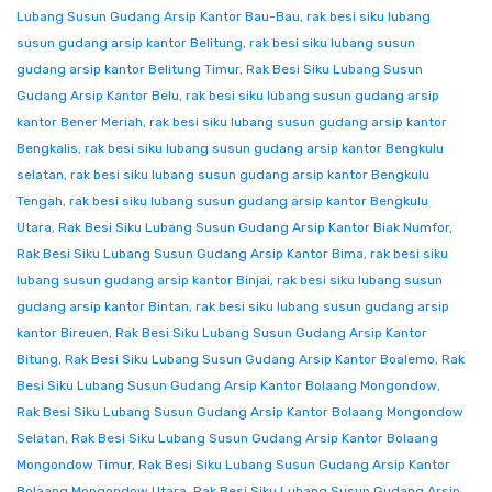
Lubang Susun Gudang Arsip Kantor Bau-Bau
,
rak besi siku lubang
susun gudang arsip kantor Belitung
,
rak besi siku lubang susun
gudang arsip kantor Belitung Timur
,
Rak Besi Siku Lubang Susun
Gudang Arsip Kantor Belu
,
rak besi siku lubang susun gudang arsip
kantor Bener Meriah
,
rak besi siku lubang susun gudang arsip kantor
Bengkalis
,
rak besi siku lubang susun gudang arsip kantor Bengkulu
selatan
,
rak besi siku lubang susun gudang arsip kantor Bengkulu
Tengah
,
rak besi siku lubang susun gudang arsip kantor Bengkulu
Utara
,
Rak Besi Siku Lubang Susun Gudang Arsip Kantor Biak Numfor
,
Rak Besi Siku Lubang Susun Gudang Arsip Kantor Bima
,
rak besi siku
lubang susun gudang arsip kantor Binjai
,
rak besi siku lubang susun
gudang arsip kantor Bintan
,
rak besi siku lubang susun gudang arsip
kantor Bireuen
,
Rak Besi Siku Lubang Susun Gudang Arsip Kantor
Bitung
,
Rak Besi Siku Lubang Susun Gudang Arsip Kantor Boalemo
,
Rak
Besi Siku Lubang Susun Gudang Arsip Kantor Bolaang Mongondow
,
Rak Besi Siku Lubang Susun Gudang Arsip Kantor Bolaang Mongondow
Selatan
,
Rak Besi Siku Lubang Susun Gudang Arsip Kantor Bolaang
Mongondow Timur
,
Rak Besi Siku Lubang Susun Gudang Arsip Kantor
Bolaang Mongondow Utara
,
Rak Besi Siku Lubang Susun Gudang Arsip