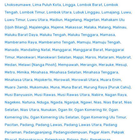
Lhokseumawe
,
Lima Puluh Kota
,
Lingga
,
Lombok Barat
,
Lombok
Tengah
,
Lombok Timur
,
Lombok Utara
,
Lubuk Linggau
,
Lumajang
,
Luwu
,
Luwu Timur
,
Luwu Utara
,
Madiun
,
Magelang
,
Magetan
,
Mahakam Ulu
(Ujoh Bilang)
,
Majalengka
,
Majene
,
Makassar
,
Malaka
,
Malang
,
Malinau
,
Maluku Barat Daya
,
Maluku Tengah
,
Maluku Tenggara
,
Mamasa
,
Mamberamo Raya
,
Mamberamo Tengah
,
Mamuju
,
Mamuju Tengah
,
Manado
,
Mandailing Natal
,
Manggarai
,
Manggarai Barat
,
Manggarai
Timur
,
Manokwari
,
Manokwari Selatan
,
Mappi
,
Maros
,
Mataram
,
Maybrat
,
Medan
,
Melawi (Nanga Pinoh)
,
Mempawah
,
Merangin
,
Merauke
,
Mesuji
,
Metro
,
Mimika
,
Minahasa
,
Minahasa Selatan
,
Minahasa Tenggara
,
Minahasa Utara
,
Mojokerto
,
Morowali
,
Morowali Utara
,
Muara Enim
,
Muaro Jambi
,
Mukomuko
,
Muna
,
Muna Barat
,
Murung Raya (Puruk Cahu)
,
Musi Banyuasin
,
Musi Rawas
,
Musi Rawas Utara
,
Nabire
,
Nagan Raya
,
Nagekeo
,
Natuna
,
Nduga
,
Ngada
,
Nganjuk
,
Ngawi
,
Nias
,
Nias Barat
,
Nias
Selatan
,
Nias Utara
,
Nunukan
,
Ogan Ilir
,
Ogan Komering Ilir
,
Ogan
Komering Ulu
,
Ogan Komering Ulu Selatan
,
Ogan Komering Ulu Timur
,
Pacitan
,
Padang
,
Padang Lawas
,
Padang Lawas Utara
,
Padang
Pariaman
,
Padangpanjang
,
Padangsidempuan
,
Pagar Alam
,
Pakpak
Bharat
,
Palangkaraya
,
Palembang
,
Palopo
,
Palu
,
Pamekasan
,