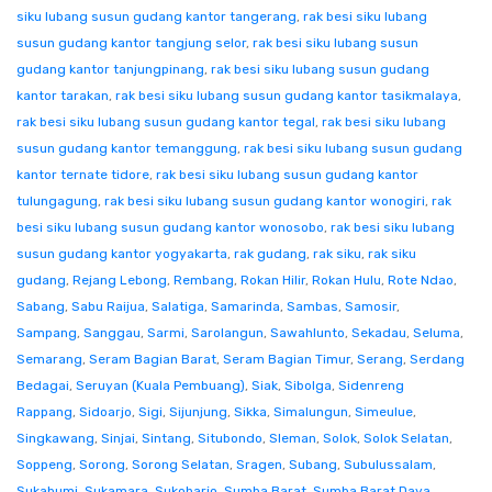
siku lubang susun gudang kantor tangerang
,
rak besi siku lubang
susun gudang kantor tangjung selor
,
rak besi siku lubang susun
gudang kantor tanjungpinang
,
rak besi siku lubang susun gudang
kantor tarakan
,
rak besi siku lubang susun gudang kantor tasikmalaya
,
rak besi siku lubang susun gudang kantor tegal
,
rak besi siku lubang
susun gudang kantor temanggung
,
rak besi siku lubang susun gudang
kantor ternate tidore
,
rak besi siku lubang susun gudang kantor
tulungagung
,
rak besi siku lubang susun gudang kantor wonogiri
,
rak
besi siku lubang susun gudang kantor wonosobo
,
rak besi siku lubang
susun gudang kantor yogyakarta
,
rak gudang
,
rak siku
,
rak siku
gudang
,
Rejang Lebong
,
Rembang
,
Rokan Hilir
,
Rokan Hulu
,
Rote Ndao
,
Sabang
,
Sabu Raijua
,
Salatiga
,
Samarinda
,
Sambas
,
Samosir
,
Sampang
,
Sanggau
,
Sarmi
,
Sarolangun
,
Sawahlunto
,
Sekadau
,
Seluma
,
Semarang
,
Seram Bagian Barat
,
Seram Bagian Timur
,
Serang
,
Serdang
Bedagai
,
Seruyan (Kuala Pembuang)
,
Siak
,
Sibolga
,
Sidenreng
Rappang
,
Sidoarjo
,
Sigi
,
Sijunjung
,
Sikka
,
Simalungun
,
Simeulue
,
Singkawang
,
Sinjai
,
Sintang
,
Situbondo
,
Sleman
,
Solok
,
Solok Selatan
,
Soppeng
,
Sorong
,
Sorong Selatan
,
Sragen
,
Subang
,
Subulussalam
,
Sukabumi
,
Sukamara
,
Sukoharjo
,
Sumba Barat
,
Sumba Barat Daya
,