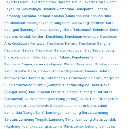
Jakarta Pusat
,
Jakarta Selatan
,
Jakarta Timur
,
Jakarta Utara
,
Jambi
,
Jayapura
,
Jayawijaya
,
Jember
,
Jembrana
,
Jeneponto
,
Jepara
,
Jombang
,
Kaimana
,
Kampar
,
Kapuas (Kuala Kapuas)
,
Kapuas Hulu
(Putussibau)
,
Karanganyar
,
Karangasem
,
Karawang
,
Karimun
,
Karo
,
Katingan (Kasongan)
,
Kaur
,
Kayong Utara (Sukadana)
,
Kebumen
,
Kediri
,
Keerom
,
Kendal
,
Kendari
,
Kepahiang
,
Kepulauan Anambas
,
Kepulauan
Aru
,
Kepulauan Mentawai
,
Kepulauan Meranti
,
Kepulauan Sangihe
,
Kepulauan Selayar
,
Kepulauan Seribu
,
Kepulauan Siau Tagulandang
Biaro
,
Kepulauan Sula
,
Kepulauan Talaud
,
Kepulauan Tanimbar
,
Kepulauan Yapen
,
Kerinci
,
Ketapang
,
Klaten
,
Klungkung
,
Kolaka
,
Kolaka
Timur
,
Kolaka Utara
,
Konawe
,
Konawe Kepulauan
,
Konawe Selatan
,
Konawe Utara
,
Kotabaru
,
Kotamobagu
,
Kotawaringin Barat (Pangkalan
Bun)
,
Kotawaringin Timur (Sampit)
,
Kuantan Singingi
,
Kubu Raya
(Sungai Raya)
,
Kudus
,
Kulon Progo
,
Kuningan
,
Kupang
,
Kutai Barat
(Sendawar)
,
Kutai Kartanegara (Tenggarong)
,
Kutai Timur (Sangatta)
,
Labuhanbatu
,
Labuhanbatu Selatan
,
Labuhanbatu Utara
,
Lahat
,
Lamandau (Nanga Bulik)
,
Lamongan
,
Lampung Barat
,
Lampung
Selatan
,
Lampung Tengah
,
Lampung Timur
,
Lampung Utara
,
Landak
(Ngabang)
,
Langkat
,
Langsa
,
Lanny Jaya
,
Lebak
,
Lebong
,
Lembata
,