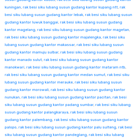
kuningan
,
rak besi siku lubang susun gudang kantor kupang ntt
,
rak
besi siku lubang susun gudang kantor lebak
,
rak besi siku lubang susun
gudang kantor luwuk banggai
,
rak besi siku lubang susun gudang
kantor magelang
,
rak besi siku lubang susun gudang kantor magetan
,
rak besi siku lubang susun gudang kantor majalengka
,
rak besi siku
lubang susun gudang kantor makassar
,
rak besi siku lubang susun
gudang kantor mamuju sulbar
,
rak besi siku lubang susun gudang
kantor manado sulut
,
rak besi siku lubang susun gudang kantor
manokwari
,
rak besi siku lubang susun gudang kantor mataram ntb
,
rak besi siku lubang susun gudang kantor medan sumut
,
rak besi siku
lubang susun gudang kantor merauke
,
rak besi siku lubang susun
gudang kantor morowali
,
rak besi siku lubang susun gudang kantor
nunukan
,
rak besi siku lubang susun gudang kantor pacitan
,
rak besi
siku lubang susun gudang kantor padang sumbar
,
rak besi siku lubang
susun gudang kantor palangkaraya
,
rak besi siku lubang susun
gudang kantor palembang
,
rak besi siku lubang susun gudang kantor
palopo
,
rak besi siku lubang susun gudang kantor palu sulteng
,
rak besi
siku lubang susun gudang kantor pandeglang
,
rak besi siku lubang