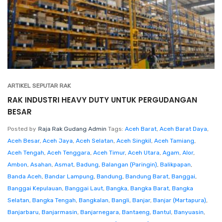
ARTIKEL SEPUTAR RAK
RAK INDUSTRI HEAVY DUTY UNTUK PERGUDANGAN
BESAR
Posted by
Raja Rak Gudang Admin
Tags:
Aceh Barat
,
Aceh Barat Daya
,
Aceh Besar
,
Aceh Jaya
,
Aceh Selatan
,
Aceh Singkil
,
Aceh Tamiang
,
Aceh Tengah
,
Aceh Tenggara
,
Aceh Timur
,
Aceh Utara
,
Agam
,
Alor
,
Ambon
,
Asahan
,
Asmat
,
Badung
,
Balangan (Paringin)
,
Balikpapan
,
Banda Aceh
,
Bandar Lampung
,
Bandung
,
Bandung Barat
,
Banggai
,
Banggai Kepulauan
,
Banggai Laut
,
Bangka
,
Bangka Barat
,
Bangka
Selatan
,
Bangka Tengah
,
Bangkalan
,
Bangli
,
Banjar
,
Banjar (Martapura)
,
Banjarbaru
,
Banjarmasin
,
Banjarnegara
,
Bantaeng
,
Bantul
,
Banyuasin
,