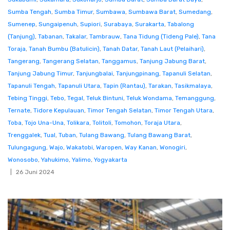
Sumba Tengah
,
Sumba Timur
,
Sumbawa
,
Sumbawa Barat
,
Sumedang
,
Sumenep
,
Sungaipenuh
,
Supiori
,
Surabaya
,
Surakarta
,
Tabalong
(Tanjung)
,
Tabanan
,
Takalar
,
Tambrauw
,
Tana Tidung (Tideng Pale)
,
Tana
Toraja
,
Tanah Bumbu (Batulicin)
,
Tanah Datar
,
Tanah Laut (Pelaihari)
,
Tangerang
,
Tangerang Selatan
,
Tanggamus
,
Tanjung Jabung Barat
,
Tanjung Jabung Timur
,
Tanjungbalai
,
Tanjungpinang
,
Tapanuli Selatan
,
Tapanuli Tengah
,
Tapanuli Utara
,
Tapin (Rantau)
,
Tarakan
,
Tasikmalaya
,
Tebing Tinggi
,
Tebo
,
Tegal
,
Teluk Bintuni
,
Teluk Wondama
,
Temanggung
,
Ternate
,
Tidore Kepulauan
,
Timor Tengah Selatan
,
Timor Tengah Utara
,
Toba
,
Tojo Una-Una
,
Tolikara
,
Tolitoli
,
Tomohon
,
Toraja Utara
,
Trenggalek
,
Tual
,
Tuban
,
Tulang Bawang
,
Tulang Bawang Barat
,
Tulungagung
,
Wajo
,
Wakatobi
,
Waropen
,
Way Kanan
,
Wonogiri
,
Wonosobo
,
Yahukimo
,
Yalimo
,
Yogyakarta
26 Juni 2024