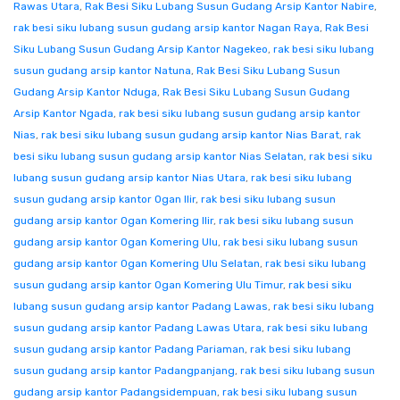
Rawas Utara
,
Rak Besi Siku Lubang Susun Gudang Arsip Kantor Nabire
,
rak besi siku lubang susun gudang arsip kantor Nagan Raya
,
Rak Besi
Siku Lubang Susun Gudang Arsip Kantor Nagekeo
,
rak besi siku lubang
susun gudang arsip kantor Natuna
,
Rak Besi Siku Lubang Susun
Gudang Arsip Kantor Nduga
,
Rak Besi Siku Lubang Susun Gudang
Arsip Kantor Ngada
,
rak besi siku lubang susun gudang arsip kantor
Nias
,
rak besi siku lubang susun gudang arsip kantor Nias Barat
,
rak
besi siku lubang susun gudang arsip kantor Nias Selatan
,
rak besi siku
lubang susun gudang arsip kantor Nias Utara
,
rak besi siku lubang
susun gudang arsip kantor Ogan Ilir
,
rak besi siku lubang susun
gudang arsip kantor Ogan Komering Ilir
,
rak besi siku lubang susun
gudang arsip kantor Ogan Komering Ulu
,
rak besi siku lubang susun
gudang arsip kantor Ogan Komering Ulu Selatan
,
rak besi siku lubang
susun gudang arsip kantor Ogan Komering Ulu Timur
,
rak besi siku
lubang susun gudang arsip kantor Padang Lawas
,
rak besi siku lubang
susun gudang arsip kantor Padang Lawas Utara
,
rak besi siku lubang
susun gudang arsip kantor Padang Pariaman
,
rak besi siku lubang
susun gudang arsip kantor Padangpanjang
,
rak besi siku lubang susun
gudang arsip kantor Padangsidempuan
,
rak besi siku lubang susun