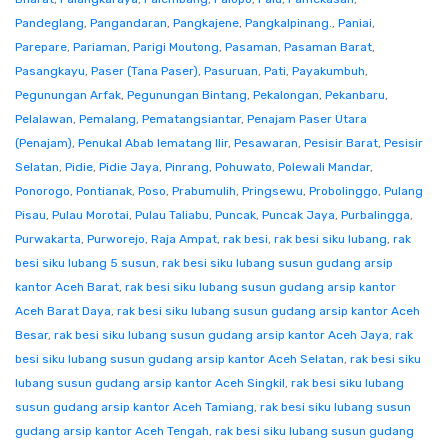
Pandeglang
,
Pangandaran
,
Pangkajene
,
Pangkalpinang.
,
Paniai
,
Parepare
,
Pariaman
,
Parigi Moutong
,
Pasaman
,
Pasaman Barat
,
Pasangkayu
,
Paser (Tana Paser)
,
Pasuruan
,
Pati
,
Payakumbuh
,
Pegunungan Arfak
,
Pegunungan Bintang
,
Pekalongan
,
Pekanbaru
,
Pelalawan
,
Pemalang
,
Pematangsiantar
,
Penajam Paser Utara
(Penajam)
,
Penukal Abab lematang Ilir
,
Pesawaran
,
Pesisir Barat
,
Pesisir
Selatan
,
Pidie
,
Pidie Jaya
,
Pinrang
,
Pohuwato
,
Polewali Mandar
,
Ponorogo
,
Pontianak
,
Poso
,
Prabumulih
,
Pringsewu
,
Probolinggo
,
Pulang
Pisau
,
Pulau Morotai
,
Pulau Taliabu
,
Puncak
,
Puncak Jaya
,
Purbalingga
,
Purwakarta
,
Purworejo
,
Raja Ampat
,
rak besi
,
rak besi siku lubang
,
rak
besi siku lubang 5 susun
,
rak besi siku lubang susun gudang arsip
kantor Aceh Barat
,
rak besi siku lubang susun gudang arsip kantor
Aceh Barat Daya
,
rak besi siku lubang susun gudang arsip kantor Aceh
Besar
,
rak besi siku lubang susun gudang arsip kantor Aceh Jaya
,
rak
besi siku lubang susun gudang arsip kantor Aceh Selatan
,
rak besi siku
lubang susun gudang arsip kantor Aceh Singkil
,
rak besi siku lubang
susun gudang arsip kantor Aceh Tamiang
,
rak besi siku lubang susun
gudang arsip kantor Aceh Tengah
,
rak besi siku lubang susun gudang