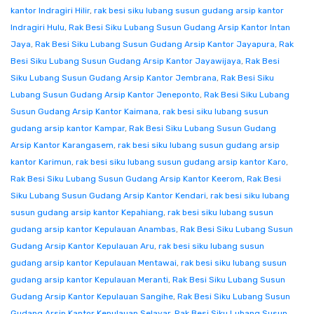
kantor Indragiri Hilir
,
rak besi siku lubang susun gudang arsip kantor
Indragiri Hulu
,
Rak Besi Siku Lubang Susun Gudang Arsip Kantor Intan
Jaya
,
Rak Besi Siku Lubang Susun Gudang Arsip Kantor Jayapura
,
Rak
Besi Siku Lubang Susun Gudang Arsip Kantor Jayawijaya
,
Rak Besi
Siku Lubang Susun Gudang Arsip Kantor Jembrana
,
Rak Besi Siku
Lubang Susun Gudang Arsip Kantor Jeneponto
,
Rak Besi Siku Lubang
Susun Gudang Arsip Kantor Kaimana
,
rak besi siku lubang susun
gudang arsip kantor Kampar
,
Rak Besi Siku Lubang Susun Gudang
Arsip Kantor Karangasem
,
rak besi siku lubang susun gudang arsip
kantor Karimun
,
rak besi siku lubang susun gudang arsip kantor Karo
,
Rak Besi Siku Lubang Susun Gudang Arsip Kantor Keerom
,
Rak Besi
Siku Lubang Susun Gudang Arsip Kantor Kendari
,
rak besi siku lubang
susun gudang arsip kantor Kepahiang
,
rak besi siku lubang susun
gudang arsip kantor Kepulauan Anambas
,
Rak Besi Siku Lubang Susun
Gudang Arsip Kantor Kepulauan Aru
,
rak besi siku lubang susun
gudang arsip kantor Kepulauan Mentawai
,
rak besi siku lubang susun
gudang arsip kantor Kepulauan Meranti
,
Rak Besi Siku Lubang Susun
Gudang Arsip Kantor Kepulauan Sangihe
,
Rak Besi Siku Lubang Susun
Gudang Arsip Kantor Kepulauan Selayar
,
Rak Besi Siku Lubang Susun