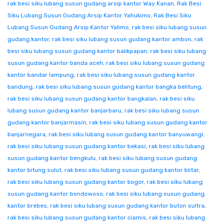
rak besi siku lubang susun gudang arsip kantor Way Kanan
,
Rak Besi
Siku Lubang Susun Gudang Arsip Kantor Yahukimo
,
Rak Besi Siku
Lubang Susun Gudang Arsip Kantor Yalimo
,
rak besi siku lubang susun
gudang kantor
,
rak besi siku lubang susun gudang kantor ambon
,
rak
besi siku lubang susun gudang kantor balikpapan
,
rak besi siku lubang
susun gudang kantor banda aceh
,
rak besi siku lubang susun gudang
kantor bandar lampung
,
rak besi siku lubang susun gudang kantor
bandung
,
rak besi siku lubang susun gudang kantor bangka belitung
,
rak besi siku lubang susun gudang kantor bangkalan
,
rak besi siku
lubang susun gudang kantor banjarbaru
,
rak besi siku lubang susun
gudang kantor banjarmasin
,
rak besi siku lubang susun gudang kantor
banjarnegara
,
rak besi siku lubang susun gudang kantor banyuwangi
,
rak besi siku lubang susun gudang kantor bekasi
,
rak besi siku lubang
susun gudang kantor bengkulu
,
rak besi siku lubang susun gudang
kantor bitung sulut
,
rak besi siku lubang susun gudang kantor blitar
,
rak besi siku lubang susun gudang kantor bogor
,
rak besi siku lubang
susun gudang kantor bondowoso
,
rak besi siku lubang susun gudang
kantor brebes
,
rak besi siku lubang susun gudang kantor buton sultra
,
rak besi siku lubang susun gudang kantor ciamis
,
rak besi siku lubang