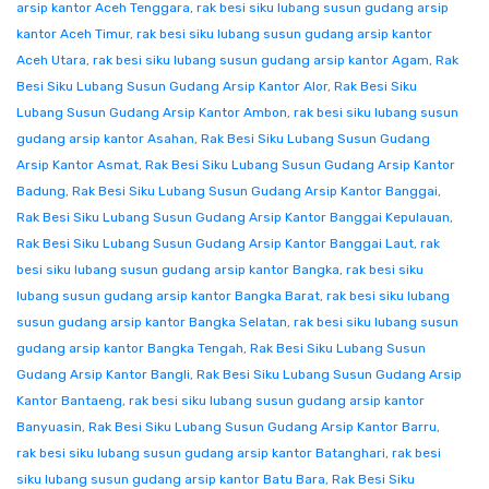
arsip kantor Aceh Tenggara
,
rak besi siku lubang susun gudang arsip
kantor Aceh Timur
,
rak besi siku lubang susun gudang arsip kantor
Aceh Utara
,
rak besi siku lubang susun gudang arsip kantor Agam
,
Rak
Besi Siku Lubang Susun Gudang Arsip Kantor Alor
,
Rak Besi Siku
Lubang Susun Gudang Arsip Kantor Ambon
,
rak besi siku lubang susun
gudang arsip kantor Asahan
,
Rak Besi Siku Lubang Susun Gudang
Arsip Kantor Asmat
,
Rak Besi Siku Lubang Susun Gudang Arsip Kantor
Badung
,
Rak Besi Siku Lubang Susun Gudang Arsip Kantor Banggai
,
Rak Besi Siku Lubang Susun Gudang Arsip Kantor Banggai Kepulauan
,
Rak Besi Siku Lubang Susun Gudang Arsip Kantor Banggai Laut
,
rak
besi siku lubang susun gudang arsip kantor Bangka
,
rak besi siku
lubang susun gudang arsip kantor Bangka Barat
,
rak besi siku lubang
susun gudang arsip kantor Bangka Selatan
,
rak besi siku lubang susun
gudang arsip kantor Bangka Tengah
,
Rak Besi Siku Lubang Susun
Gudang Arsip Kantor Bangli
,
Rak Besi Siku Lubang Susun Gudang Arsip
Kantor Bantaeng
,
rak besi siku lubang susun gudang arsip kantor
Banyuasin
,
Rak Besi Siku Lubang Susun Gudang Arsip Kantor Barru
,
rak besi siku lubang susun gudang arsip kantor Batanghari
,
rak besi
siku lubang susun gudang arsip kantor Batu Bara
,
Rak Besi Siku