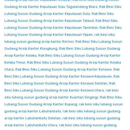
Gudang Arsip Kantor Kepulauan Siau Tagulandang Biaro
,
Rak Besi Siku
Lubang Susun Gudang Arsip Kantor Kepulauan Sula
,
Rak Besi Siku
Lubang Susun Gudang Arsip Kantor Kepulauan Talaud
,
Rak Besi Siku
Lubang Susun Gudang Arsip Kantor Kepulauan Tanimbar
,
Rak Besi Siku
Lubang Susun Gudang Arsip Kantor Kepulauan Yapen
,
rak besi siku
lubang susun gudang arsip kantor Kerinci
,
Rak Besi Siku Lubang Susun
Gudang Arsip Kantor Klungkung
,
Rak Besi Siku Lubang Susun Gudang
Arsip Kantor Kolaka
,
Rak Besi Siku Lubang Susun Gudang Arsip Kantor
Kolaka Timur
,
Rak Besi Siku Lubang Susun Gudang Arsip Kantor Kolaka
Utara
,
Rak Besi Siku Lubang Susun Gudang Arsip Kantor Konawe
,
Rak
Besi Siku Lubang Susun Gudang Arsip Kantor Konawe Kepulauan
,
Rak
Besi Siku Lubang Susun Gudang Arsip Kantor Konawe Selatan
,
Rak
Besi Siku Lubang Susun Gudang Arsip Kantor Konawe Utara
,
rak besi
siku lubang susun gudang arsip kantor Kuantan Singingi
,
Rak Besi Siku
Lubang Susun Gudang Arsip Kantor Kupang
,
rak besi siku lubang susun
gudang arsip kantor Labuhanbatu
,
rak besi siku lubang susun gudang
arsip kantor Labuhanbatu Selatan
,
rak besi siku lubang susun gudang
arsip kantor Labuhanbatu Utara
,
rak besi siku lubang susun gudang