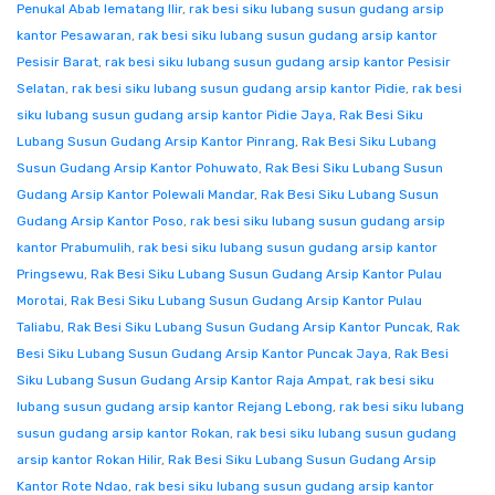
Penukal Abab lematang Ilir
,
rak besi siku lubang susun gudang arsip
kantor Pesawaran
,
rak besi siku lubang susun gudang arsip kantor
Pesisir Barat
,
rak besi siku lubang susun gudang arsip kantor Pesisir
Selatan
,
rak besi siku lubang susun gudang arsip kantor Pidie
,
rak besi
siku lubang susun gudang arsip kantor Pidie Jaya
,
Rak Besi Siku
Lubang Susun Gudang Arsip Kantor Pinrang
,
Rak Besi Siku Lubang
Susun Gudang Arsip Kantor Pohuwato
,
Rak Besi Siku Lubang Susun
Gudang Arsip Kantor Polewali Mandar
,
Rak Besi Siku Lubang Susun
Gudang Arsip Kantor Poso
,
rak besi siku lubang susun gudang arsip
kantor Prabumulih
,
rak besi siku lubang susun gudang arsip kantor
Pringsewu
,
Rak Besi Siku Lubang Susun Gudang Arsip Kantor Pulau
Morotai
,
Rak Besi Siku Lubang Susun Gudang Arsip Kantor Pulau
Taliabu
,
Rak Besi Siku Lubang Susun Gudang Arsip Kantor Puncak
,
Rak
Besi Siku Lubang Susun Gudang Arsip Kantor Puncak Jaya
,
Rak Besi
Siku Lubang Susun Gudang Arsip Kantor Raja Ampat
,
rak besi siku
lubang susun gudang arsip kantor Rejang Lebong
,
rak besi siku lubang
susun gudang arsip kantor Rokan
,
rak besi siku lubang susun gudang
arsip kantor Rokan Hilir
,
Rak Besi Siku Lubang Susun Gudang Arsip
Kantor Rote Ndao
,
rak besi siku lubang susun gudang arsip kantor