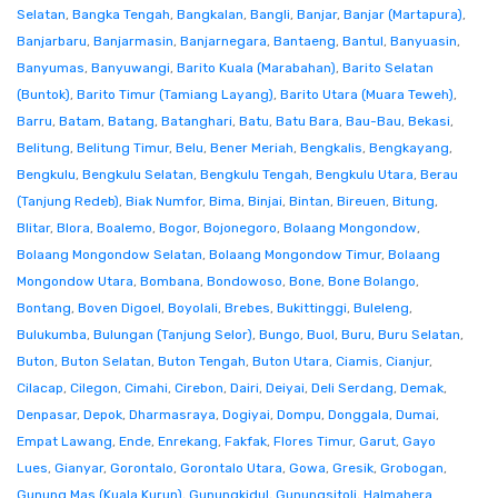
Selatan
,
Bangka Tengah
,
Bangkalan
,
Bangli
,
Banjar
,
Banjar (Martapura)
,
Banjarbaru
,
Banjarmasin
,
Banjarnegara
,
Bantaeng
,
Bantul
,
Banyuasin
,
Banyumas
,
Banyuwangi
,
Barito Kuala (Marabahan)
,
Barito Selatan
(Buntok)
,
Barito Timur (Tamiang Layang)
,
Barito Utara (Muara Teweh)
,
Barru
,
Batam
,
Batang
,
Batanghari
,
Batu
,
Batu Bara
,
Bau-Bau
,
Bekasi
,
Belitung
,
Belitung Timur
,
Belu
,
Bener Meriah
,
Bengkalis
,
Bengkayang
,
Bengkulu
,
Bengkulu Selatan
,
Bengkulu Tengah
,
Bengkulu Utara
,
Berau
(Tanjung Redeb)
,
Biak Numfor
,
Bima
,
Binjai
,
Bintan
,
Bireuen
,
Bitung
,
Blitar
,
Blora
,
Boalemo
,
Bogor
,
Bojonegoro
,
Bolaang Mongondow
,
Bolaang Mongondow Selatan
,
Bolaang Mongondow Timur
,
Bolaang
Mongondow Utara
,
Bombana
,
Bondowoso
,
Bone
,
Bone Bolango
,
Bontang
,
Boven Digoel
,
Boyolali
,
Brebes
,
Bukittinggi
,
Buleleng
,
Bulukumba
,
Bulungan (Tanjung Selor)
,
Bungo
,
Buol
,
Buru
,
Buru Selatan
,
Buton
,
Buton Selatan
,
Buton Tengah
,
Buton Utara
,
Ciamis
,
Cianjur
,
Cilacap
,
Cilegon
,
Cimahi
,
Cirebon
,
Dairi
,
Deiyai
,
Deli Serdang
,
Demak
,
Denpasar
,
Depok
,
Dharmasraya
,
Dogiyai
,
Dompu
,
Donggala
,
Dumai
,
Empat Lawang
,
Ende
,
Enrekang
,
Fakfak
,
Flores Timur
,
Garut
,
Gayo
Lues
,
Gianyar
,
Gorontalo
,
Gorontalo Utara
,
Gowa
,
Gresik
,
Grobogan
,
Gunung Mas (Kuala Kurun)
,
Gunungkidul
,
Gunungsitoli
,
Halmahera