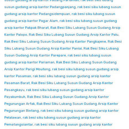
susun gudang arsip kantor Padang Pariaman
,
rak besi siku lubang
susun gudang arsip kantor Padangpanjang
,
rak besi siku lubang susun
gudang arsip kantor Padangsidempuan
,
rak besi siku lubang susun
gudang arsip kantor Pagar Alam
,
rak besi siku lubang susun gudang
arsip kantor Pakpak Bharat
,
Rak Besi Siku Lubang Susun Gudang Arsip
Kantor Palopo
,
Rak Besi Siku Lubang Susun Gudang Arsip Kantor Palu
,
Rak Besi Siku Lubang Susun Gudang Arsip Kantor Pangkajene
,
Rak Besi
Siku Lubang Susun Gudang Arsip Kantor Paniai
,
Rak Besi Siku Lubang
Susun Gudang Arsip Kantor Parepare
,
rak besi siku lubang susun
gudang arsip kantor Pariaman
,
Rak Besi Siku Lubang Susun Gudang
Arsip Kantor Parigi Moutong
,
rak besi siku lubang susun gudang arsip
kantor Pasaman
,
rak besi siku lubang susun gudang arsip kantor
Pasaman Barat
,
Rak Besi Siku Lubang Susun Gudang Arsip Kantor
Pasangkayu
,
rak besi siku lubang susun gudang arsip kantor
Payakumbuh
,
Rak Besi Siku Lubang Susun Gudang Arsip Kantor
Pegunungan Arfak
,
Rak Besi Siku Lubang Susun Gudang Arsip Kantor
Pegunungan Bintang
,
rak besi siku lubang susun gudang arsip kantor
Pelalawan
,
rak besi siku lubang susun gudang arsip kantor
Pematangsiantar
,
rak besi siku lubang susun gudang arsip kantor