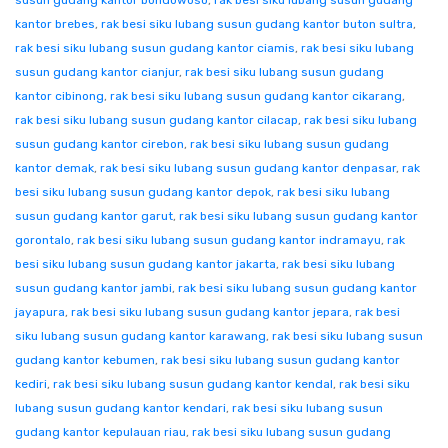
susun gudang kantor bondowoso
,
rak besi siku lubang susun gudang
kantor brebes
,
rak besi siku lubang susun gudang kantor buton sultra
,
rak besi siku lubang susun gudang kantor ciamis
,
rak besi siku lubang
susun gudang kantor cianjur
,
rak besi siku lubang susun gudang
kantor cibinong
,
rak besi siku lubang susun gudang kantor cikarang
,
rak besi siku lubang susun gudang kantor cilacap
,
rak besi siku lubang
susun gudang kantor cirebon
,
rak besi siku lubang susun gudang
kantor demak
,
rak besi siku lubang susun gudang kantor denpasar
,
rak
besi siku lubang susun gudang kantor depok
,
rak besi siku lubang
susun gudang kantor garut
,
rak besi siku lubang susun gudang kantor
gorontalo
,
rak besi siku lubang susun gudang kantor indramayu
,
rak
besi siku lubang susun gudang kantor jakarta
,
rak besi siku lubang
susun gudang kantor jambi
,
rak besi siku lubang susun gudang kantor
jayapura
,
rak besi siku lubang susun gudang kantor jepara
,
rak besi
siku lubang susun gudang kantor karawang
,
rak besi siku lubang susun
gudang kantor kebumen
,
rak besi siku lubang susun gudang kantor
kediri
,
rak besi siku lubang susun gudang kantor kendal
,
rak besi siku
lubang susun gudang kantor kendari
,
rak besi siku lubang susun
gudang kantor kepulauan riau
,
rak besi siku lubang susun gudang