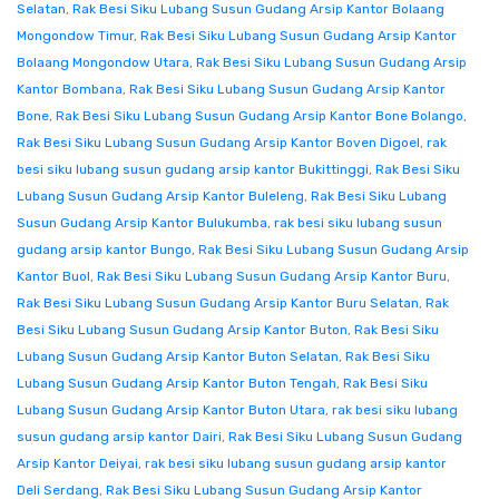
Selatan
,
Rak Besi Siku Lubang Susun Gudang Arsip Kantor Bolaang
Mongondow Timur
,
Rak Besi Siku Lubang Susun Gudang Arsip Kantor
Bolaang Mongondow Utara
,
Rak Besi Siku Lubang Susun Gudang Arsip
Kantor Bombana
,
Rak Besi Siku Lubang Susun Gudang Arsip Kantor
Bone
,
Rak Besi Siku Lubang Susun Gudang Arsip Kantor Bone Bolango
,
Rak Besi Siku Lubang Susun Gudang Arsip Kantor Boven Digoel
,
rak
besi siku lubang susun gudang arsip kantor Bukittinggi
,
Rak Besi Siku
Lubang Susun Gudang Arsip Kantor Buleleng
,
Rak Besi Siku Lubang
Susun Gudang Arsip Kantor Bulukumba
,
rak besi siku lubang susun
gudang arsip kantor Bungo
,
Rak Besi Siku Lubang Susun Gudang Arsip
Kantor Buol
,
Rak Besi Siku Lubang Susun Gudang Arsip Kantor Buru
,
Rak Besi Siku Lubang Susun Gudang Arsip Kantor Buru Selatan
,
Rak
Besi Siku Lubang Susun Gudang Arsip Kantor Buton
,
Rak Besi Siku
Lubang Susun Gudang Arsip Kantor Buton Selatan
,
Rak Besi Siku
Lubang Susun Gudang Arsip Kantor Buton Tengah
,
Rak Besi Siku
Lubang Susun Gudang Arsip Kantor Buton Utara
,
rak besi siku lubang
susun gudang arsip kantor Dairi
,
Rak Besi Siku Lubang Susun Gudang
Arsip Kantor Deiyai
,
rak besi siku lubang susun gudang arsip kantor
Deli Serdang
,
Rak Besi Siku Lubang Susun Gudang Arsip Kantor