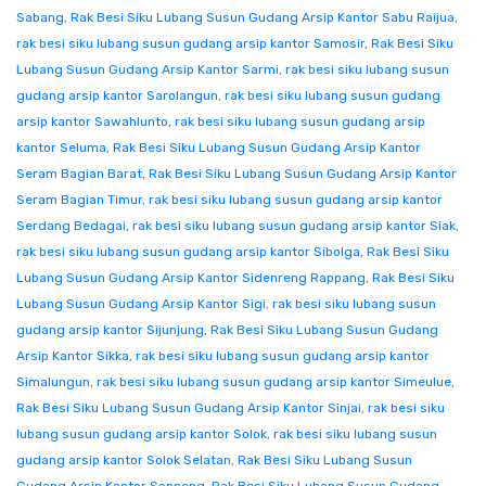
Sabang
,
Rak Besi Siku Lubang Susun Gudang Arsip Kantor Sabu Raijua
,
rak besi siku lubang susun gudang arsip kantor Samosir
,
Rak Besi Siku
Lubang Susun Gudang Arsip Kantor Sarmi
,
rak besi siku lubang susun
gudang arsip kantor Sarolangun
,
rak besi siku lubang susun gudang
arsip kantor Sawahlunto
,
rak besi siku lubang susun gudang arsip
kantor Seluma
,
Rak Besi Siku Lubang Susun Gudang Arsip Kantor
Seram Bagian Barat
,
Rak Besi Siku Lubang Susun Gudang Arsip Kantor
Seram Bagian Timur
,
rak besi siku lubang susun gudang arsip kantor
Serdang Bedagai
,
rak besi siku lubang susun gudang arsip kantor Siak
,
rak besi siku lubang susun gudang arsip kantor Sibolga
,
Rak Besi Siku
Lubang Susun Gudang Arsip Kantor Sidenreng Rappang
,
Rak Besi Siku
Lubang Susun Gudang Arsip Kantor Sigi
,
rak besi siku lubang susun
gudang arsip kantor Sijunjung
,
Rak Besi Siku Lubang Susun Gudang
Arsip Kantor Sikka
,
rak besi siku lubang susun gudang arsip kantor
Simalungun
,
rak besi siku lubang susun gudang arsip kantor Simeulue
,
Rak Besi Siku Lubang Susun Gudang Arsip Kantor Sinjai
,
rak besi siku
lubang susun gudang arsip kantor Solok
,
rak besi siku lubang susun
gudang arsip kantor Solok Selatan
,
Rak Besi Siku Lubang Susun