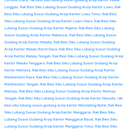
Lombok Utara
,
rak besi siku lubang susun gudang arsip kantor Lubuk
Linggau
,
Rak Besi Siku Lubang Susun Gudang Arsip Kantor Luwu
,
Rak
Besi Siku Lubang Susun Gudang Arsip Kantor Luwu Timur
,
Rak Besi
Siku Lubang Susun Gudang Arsip Kantor Luwu Utara
,
Rak Besi Siku
Lubang Susun Gudang Arsip Kantor Majene
,
Rak Besi Siku Lubang
Susun Gudang Arsip Kantor Makassar
,
Rak Besi Siku Lubang Susun
Gudang Arsip Kantor Malaka
,
Rak Besi Siku Lubang Susun Gudang
Arsip Kantor Maluku Barat Daya
,
Rak Besi Siku Lubang Susun Gudang
Arsip Kantor Maluku Tengah
,
Rak Besi Siku Lubang Susun Gudang Arsip
Kantor Maluku Tenggara
,
Rak Besi Siku Lubang Susun Gudang Arsip
Kantor Mamasa
,
Rak Besi Siku Lubang Susun Gudang Arsip Kantor
Mamberamo Raya
,
Rak Besi Siku Lubang Susun Gudang Arsip Kantor
Mamberamo Tengah
,
Rak Besi Siku Lubang Susun Gudang Arsip Kantor
Mamuju
,
Rak Besi Siku Lubang Susun Gudang Arsip Kantor Mamuju
Tengah
,
Rak Besi Siku Lubang Susun Gudang Arsip Kantor Manado
,
rak
besi siku lubang susun gudang arsip kantor Mandailing Natal
,
Rak Besi
Siku Lubang Susun Gudang Arsip Kantor Manggarai
,
Rak Besi Siku
Lubang Susun Gudang Arsip Kantor Manggarai Barat
,
Rak Besi Siku
Lubang Susun Gudang Arsip Kantor Manggarai Timur
,
Rak Besi Siku