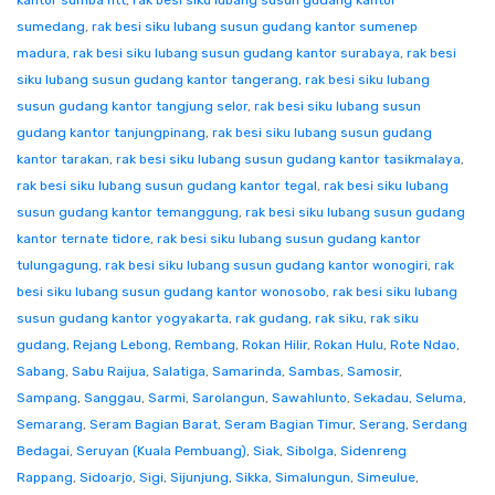
kantor sumba ntt
,
rak besi siku lubang susun gudang kantor
sumedang
,
rak besi siku lubang susun gudang kantor sumenep
madura
,
rak besi siku lubang susun gudang kantor surabaya
,
rak besi
siku lubang susun gudang kantor tangerang
,
rak besi siku lubang
susun gudang kantor tangjung selor
,
rak besi siku lubang susun
gudang kantor tanjungpinang
,
rak besi siku lubang susun gudang
kantor tarakan
,
rak besi siku lubang susun gudang kantor tasikmalaya
,
rak besi siku lubang susun gudang kantor tegal
,
rak besi siku lubang
susun gudang kantor temanggung
,
rak besi siku lubang susun gudang
kantor ternate tidore
,
rak besi siku lubang susun gudang kantor
tulungagung
,
rak besi siku lubang susun gudang kantor wonogiri
,
rak
besi siku lubang susun gudang kantor wonosobo
,
rak besi siku lubang
susun gudang kantor yogyakarta
,
rak gudang
,
rak siku
,
rak siku
gudang
,
Rejang Lebong
,
Rembang
,
Rokan Hilir
,
Rokan Hulu
,
Rote Ndao
,
Sabang
,
Sabu Raijua
,
Salatiga
,
Samarinda
,
Sambas
,
Samosir
,
Sampang
,
Sanggau
,
Sarmi
,
Sarolangun
,
Sawahlunto
,
Sekadau
,
Seluma
,
Semarang
,
Seram Bagian Barat
,
Seram Bagian Timur
,
Serang
,
Serdang
Bedagai
,
Seruyan (Kuala Pembuang)
,
Siak
,
Sibolga
,
Sidenreng
Rappang
,
Sidoarjo
,
Sigi
,
Sijunjung
,
Sikka
,
Simalungun
,
Simeulue
,