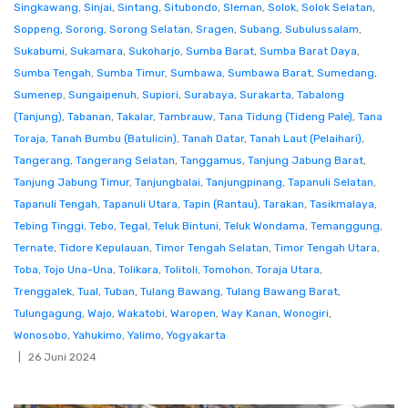
Singkawang
,
Sinjai
,
Sintang
,
Situbondo
,
Sleman
,
Solok
,
Solok Selatan
,
Soppeng
,
Sorong
,
Sorong Selatan
,
Sragen
,
Subang
,
Subulussalam
,
Sukabumi
,
Sukamara
,
Sukoharjo
,
Sumba Barat
,
Sumba Barat Daya
,
Sumba Tengah
,
Sumba Timur
,
Sumbawa
,
Sumbawa Barat
,
Sumedang
,
Sumenep
,
Sungaipenuh
,
Supiori
,
Surabaya
,
Surakarta
,
Tabalong
(Tanjung)
,
Tabanan
,
Takalar
,
Tambrauw
,
Tana Tidung (Tideng Pale)
,
Tana
Toraja
,
Tanah Bumbu (Batulicin)
,
Tanah Datar
,
Tanah Laut (Pelaihari)
,
Tangerang
,
Tangerang Selatan
,
Tanggamus
,
Tanjung Jabung Barat
,
Tanjung Jabung Timur
,
Tanjungbalai
,
Tanjungpinang
,
Tapanuli Selatan
,
Tapanuli Tengah
,
Tapanuli Utara
,
Tapin (Rantau)
,
Tarakan
,
Tasikmalaya
,
Tebing Tinggi
,
Tebo
,
Tegal
,
Teluk Bintuni
,
Teluk Wondama
,
Temanggung
,
Ternate
,
Tidore Kepulauan
,
Timor Tengah Selatan
,
Timor Tengah Utara
,
Toba
,
Tojo Una-Una
,
Tolikara
,
Tolitoli
,
Tomohon
,
Toraja Utara
,
Trenggalek
,
Tual
,
Tuban
,
Tulang Bawang
,
Tulang Bawang Barat
,
Tulungagung
,
Wajo
,
Wakatobi
,
Waropen
,
Way Kanan
,
Wonogiri
,
Wonosobo
,
Yahukimo
,
Yalimo
,
Yogyakarta
26 Juni 2024