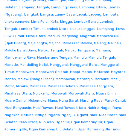
Lamandau (Nanga Bulik)
,
Lamongan
,
Lampung Barat
,
Lampung
Selatan
,
Lampung Tengah
,
Lampung Timur
,
Lampung Utara
,
Landak
(Ngabang)
,
Langkat
,
Langsa
,
Lanny Jaya
,
Lebak
,
Lebong
,
Lembata
,
Lhokseumawe
,
Lima Puluh Kota
,
Lingga
,
Lombok Barat
,
Lombok
Tengah
,
Lombok Timur
,
Lombok Utara
,
Lubuk Linggau
,
Lumajang
,
Luwu
,
Luwu Timur
,
Luwu Utara
,
Madiun
,
Magelang
,
Magetan
,
Mahakam Ulu
(Ujoh Bilang)
,
Majalengka
,
Majene
,
Makassar
,
Malaka
,
Malang
,
Malinau
,
Maluku Barat Daya
,
Maluku Tengah
,
Maluku Tenggara
,
Mamasa
,
Mamberamo Raya
,
Mamberamo Tengah
,
Mamuju
,
Mamuju Tengah
,
Manado
,
Mandailing Natal
,
Manggarai
,
Manggarai Barat
,
Manggarai
Timur
,
Manokwari
,
Manokwari Selatan
,
Mappi
,
Maros
,
Mataram
,
Maybrat
,
Medan
,
Melawi (Nanga Pinoh)
,
Mempawah
,
Merangin
,
Merauke
,
Mesuji
,
Metro
,
Mimika
,
Minahasa
,
Minahasa Selatan
,
Minahasa Tenggara
,
Minahasa Utara
,
Mojokerto
,
Morowali
,
Morowali Utara
,
Muara Enim
,
Muaro Jambi
,
Mukomuko
,
Muna
,
Muna Barat
,
Murung Raya (Puruk Cahu)
,
Musi Banyuasin
,
Musi Rawas
,
Musi Rawas Utara
,
Nabire
,
Nagan Raya
,
Nagekeo
,
Natuna
,
Nduga
,
Ngada
,
Nganjuk
,
Ngawi
,
Nias
,
Nias Barat
,
Nias
Selatan
,
Nias Utara
,
Nunukan
,
Ogan Ilir
,
Ogan Komering Ilir
,
Ogan
Komering Ulu
,
Ogan Komering Ulu Selatan
,
Ogan Komering Ulu Timur
,