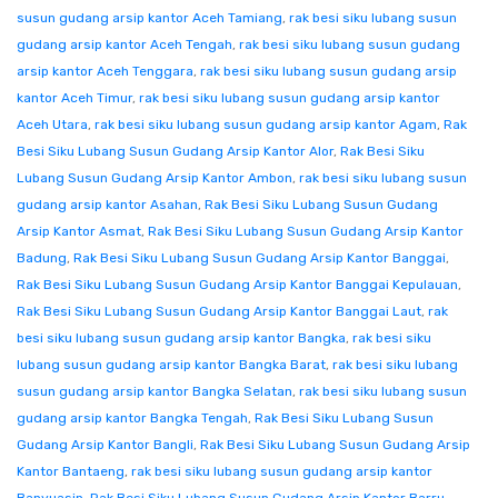
susun gudang arsip kantor Aceh Tamiang
,
rak besi siku lubang susun
gudang arsip kantor Aceh Tengah
,
rak besi siku lubang susun gudang
arsip kantor Aceh Tenggara
,
rak besi siku lubang susun gudang arsip
kantor Aceh Timur
,
rak besi siku lubang susun gudang arsip kantor
Aceh Utara
,
rak besi siku lubang susun gudang arsip kantor Agam
,
Rak
Besi Siku Lubang Susun Gudang Arsip Kantor Alor
,
Rak Besi Siku
Lubang Susun Gudang Arsip Kantor Ambon
,
rak besi siku lubang susun
gudang arsip kantor Asahan
,
Rak Besi Siku Lubang Susun Gudang
Arsip Kantor Asmat
,
Rak Besi Siku Lubang Susun Gudang Arsip Kantor
Badung
,
Rak Besi Siku Lubang Susun Gudang Arsip Kantor Banggai
,
Rak Besi Siku Lubang Susun Gudang Arsip Kantor Banggai Kepulauan
,
Rak Besi Siku Lubang Susun Gudang Arsip Kantor Banggai Laut
,
rak
besi siku lubang susun gudang arsip kantor Bangka
,
rak besi siku
lubang susun gudang arsip kantor Bangka Barat
,
rak besi siku lubang
susun gudang arsip kantor Bangka Selatan
,
rak besi siku lubang susun
gudang arsip kantor Bangka Tengah
,
Rak Besi Siku Lubang Susun
Gudang Arsip Kantor Bangli
,
Rak Besi Siku Lubang Susun Gudang Arsip
Kantor Bantaeng
,
rak besi siku lubang susun gudang arsip kantor