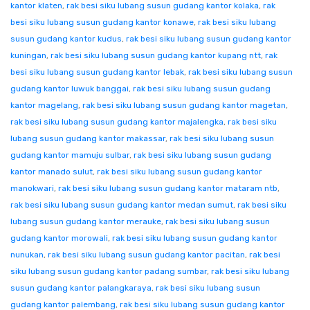
kantor klaten
,
rak besi siku lubang susun gudang kantor kolaka
,
rak
besi siku lubang susun gudang kantor konawe
,
rak besi siku lubang
susun gudang kantor kudus
,
rak besi siku lubang susun gudang kantor
kuningan
,
rak besi siku lubang susun gudang kantor kupang ntt
,
rak
besi siku lubang susun gudang kantor lebak
,
rak besi siku lubang susun
gudang kantor luwuk banggai
,
rak besi siku lubang susun gudang
kantor magelang
,
rak besi siku lubang susun gudang kantor magetan
,
rak besi siku lubang susun gudang kantor majalengka
,
rak besi siku
lubang susun gudang kantor makassar
,
rak besi siku lubang susun
gudang kantor mamuju sulbar
,
rak besi siku lubang susun gudang
kantor manado sulut
,
rak besi siku lubang susun gudang kantor
manokwari
,
rak besi siku lubang susun gudang kantor mataram ntb
,
rak besi siku lubang susun gudang kantor medan sumut
,
rak besi siku
lubang susun gudang kantor merauke
,
rak besi siku lubang susun
gudang kantor morowali
,
rak besi siku lubang susun gudang kantor
nunukan
,
rak besi siku lubang susun gudang kantor pacitan
,
rak besi
siku lubang susun gudang kantor padang sumbar
,
rak besi siku lubang
susun gudang kantor palangkaraya
,
rak besi siku lubang susun
gudang kantor palembang
,
rak besi siku lubang susun gudang kantor