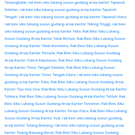
Tanjungbalai
,
rak besi siku lubang susun gudang arsip kantor Tapanuli
Selatan
,
rak besi siku lubang susun gudang arsip kantor Tapanuli
Tengah
,
rak besi siku lubang susun gudang arsip kantor Tapanuli Utara
,
rak besi siku lubang susun gudang arsip kantor Tebing Tinggi
,
rak besi
siku lubang susun gudang arsip kantor Tebo
,
Rak Besi Siku Lubang
Susun Gudang Arsip Kantor Teluk Bintuni
,
Rak Besi Siku Lubang Susun
Gudang Arsip Kantor Teluk Wondama
,
Rak Besi Siku Lubang Susun
Gudang Arsip Kantor Ternate
,
Rak Besi Siku Lubang Susun Gudang
Arsip Kantor Tidore Kepulauan
,
Rak Besi Siku Lubang Susun Gudang
Arsip Kantor Timor Tengah Selatan
,
Rak Besi Siku Lubang Susun
Gudang Arsip Kantor Timor Tengah Utara
,
rak besi siku lubang susun
gudang arsip kantor Toba
,
Rak Besi Siku Lubang Susun Gudang Arsip
Kantor Tojo Una-Una
,
Rak Besi Siku Lubang Susun Gudang Arsip Kantor
Tolikara
,
Rak Besi Siku Lubang Susun Gudang Arsip Kantor Tolitoli
,
Rak
Besi Siku Lubang Susun Gudang Arsip Kantor Tomohon
,
Rak Besi Siku
Lubang Susun Gudang Arsip Kantor Toraja Utara
,
Rak Besi Siku Lubang
Susun Gudang Arsip Kantor Tual
,
rak besi siku lubang susun gudang
arsip kantor Tulang Bawang
,
rak besi siku lubang susun gudang arsip
kantor Tulang Bawang Barat
,
Rak Besi Siku Lubang Susun Gudang