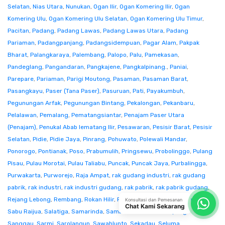
Selatan
,
Nias Utara
,
Nunukan
,
Ogan Ilir
,
Ogan Komering Ilir
,
Ogan
Komering Ulu
,
Ogan Komering Ulu Selatan
,
Ogan Komering Ulu Timur
,
Pacitan
,
Padang
,
Padang Lawas
,
Padang Lawas Utara
,
Padang
Pariaman
,
Padangpanjang
,
Padangsidempuan
,
Pagar Alam
,
Pakpak
Bharat
,
Palangkaraya
,
Palembang
,
Palopo
,
Palu
,
Pamekasan
,
Pandeglang
,
Pangandaran
,
Pangkajene
,
Pangkalpinang.
,
Paniai
,
Parepare
,
Pariaman
,
Parigi Moutong
,
Pasaman
,
Pasaman Barat
,
Pasangkayu
,
Paser (Tana Paser)
,
Pasuruan
,
Pati
,
Payakumbuh
,
Pegunungan Arfak
,
Pegunungan Bintang
,
Pekalongan
,
Pekanbaru
,
Pelalawan
,
Pemalang
,
Pematangsiantar
,
Penajam Paser Utara
(Penajam)
,
Penukal Abab lematang Ilir
,
Pesawaran
,
Pesisir Barat
,
Pesisir
Selatan
,
Pidie
,
Pidie Jaya
,
Pinrang
,
Pohuwato
,
Polewali Mandar
,
Ponorogo
,
Pontianak
,
Poso
,
Prabumulih
,
Pringsewu
,
Probolinggo
,
Pulang
Pisau
,
Pulau Morotai
,
Pulau Taliabu
,
Puncak
,
Puncak Jaya
,
Purbalingga
,
Purwakarta
,
Purworejo
,
Raja Ampat
,
rak gudang industri
,
rak gudang
pabrik
,
rak industri
,
rak industri gudang
,
rak pabrik
,
rak pabrik gudang
,
Rejang Lebong
,
Rembang
,
Rokan Hilir
,
Rokan Hulu
,
Rote Ndao
,
Sabang
,
Konsultasi dan Pemesanan
Chat Kami Sekarang
Sabu Raijua
,
Salatiga
,
Samarinda
,
Sambas
,
Samosir
,
Sampang
,
Sanggau
,
Sarmi
,
Sarolangun
,
Sawahlunto
,
Sekadau
,
Seluma
,