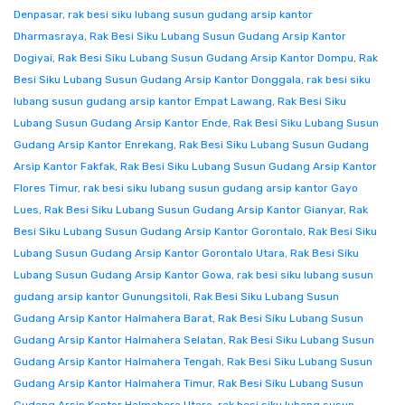
Denpasar
,
rak besi siku lubang susun gudang arsip kantor
Dharmasraya
,
Rak Besi Siku Lubang Susun Gudang Arsip Kantor
Dogiyai
,
Rak Besi Siku Lubang Susun Gudang Arsip Kantor Dompu
,
Rak
Besi Siku Lubang Susun Gudang Arsip Kantor Donggala
,
rak besi siku
lubang susun gudang arsip kantor Empat Lawang
,
Rak Besi Siku
Lubang Susun Gudang Arsip Kantor Ende
,
Rak Besi Siku Lubang Susun
Gudang Arsip Kantor Enrekang
,
Rak Besi Siku Lubang Susun Gudang
Arsip Kantor Fakfak
,
Rak Besi Siku Lubang Susun Gudang Arsip Kantor
Flores Timur
,
rak besi siku lubang susun gudang arsip kantor Gayo
Lues
,
Rak Besi Siku Lubang Susun Gudang Arsip Kantor Gianyar
,
Rak
Besi Siku Lubang Susun Gudang Arsip Kantor Gorontalo
,
Rak Besi Siku
Lubang Susun Gudang Arsip Kantor Gorontalo Utara
,
Rak Besi Siku
Lubang Susun Gudang Arsip Kantor Gowa
,
rak besi siku lubang susun
gudang arsip kantor Gunungsitoli
,
Rak Besi Siku Lubang Susun
Gudang Arsip Kantor Halmahera Barat
,
Rak Besi Siku Lubang Susun
Gudang Arsip Kantor Halmahera Selatan
,
Rak Besi Siku Lubang Susun
Gudang Arsip Kantor Halmahera Tengah
,
Rak Besi Siku Lubang Susun
Gudang Arsip Kantor Halmahera Timur
,
Rak Besi Siku Lubang Susun