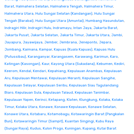
Barat
,
Halmahera Selatan
,
Halmahera Tengah
,
Halmahera Timur
,
Halmahera Utara
,
Hulu Sungai Selatan (Kandangan)
,
Hulu Sungai
Tengah (Barabai)
,
Hulu Sungai Utara (Amuntai)
,
Humbang Hasundutan
,
Indragiri Hilir
,
Indragiri Hulu
,
Indramayu
,
Intan Jaya
,
Jakarta Barat
,
Jakarta Pusat
,
Jakarta Selatan
,
Jakarta Timur
,
Jakarta Utara
,
Jambi
,
Jayapura
,
Jayawijaya
,
Jember
,
Jembrana
,
Jeneponto
,
Jepara
,
Jombang
,
Kaimana
,
Kampar
,
Kapuas (Kuala Kapuas)
,
Kapuas Hulu
(Putussibau)
,
Karanganyar
,
Karangasem
,
Karawang
,
Karimun
,
Karo
,
Katingan (Kasongan)
,
Kaur
,
Kayong Utara (Sukadana)
,
Kebumen
,
Kediri
,
Keerom
,
Kendal
,
Kendari
,
Kepahiang
,
Kepulauan Anambas
,
Kepulauan
Aru
,
Kepulauan Mentawai
,
Kepulauan Meranti
,
Kepulauan Sangihe
,
Kepulauan Selayar
,
Kepulauan Seribu
,
Kepulauan Siau Tagulandang
Biaro
,
Kepulauan Sula
,
Kepulauan Talaud
,
Kepulauan Tanimbar
,
Kepulauan Yapen
,
Kerinci
,
Ketapang
,
Klaten
,
Klungkung
,
Kolaka
,
Kolaka
Timur
,
Kolaka Utara
,
Konawe
,
Konawe Kepulauan
,
Konawe Selatan
,
Konawe Utara
,
Kotabaru
,
Kotamobagu
,
Kotawaringin Barat (Pangkalan
Bun)
,
Kotawaringin Timur (Sampit)
,
Kuantan Singingi
,
Kubu Raya
(Sungai Raya)
,
Kudus
,
Kulon Progo
,
Kuningan
,
Kupang
,
Kutai Barat