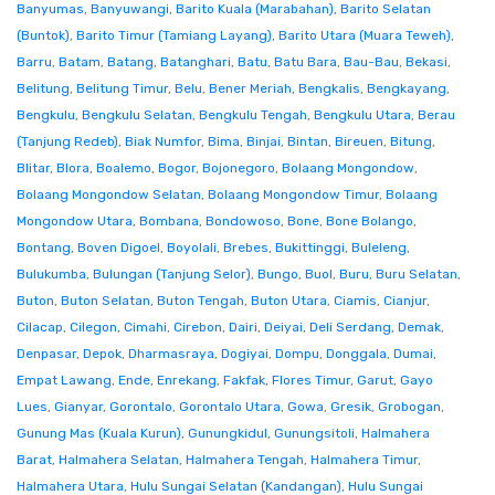
Banyumas
,
Banyuwangi
,
Barito Kuala (Marabahan)
,
Barito Selatan
(Buntok)
,
Barito Timur (Tamiang Layang)
,
Barito Utara (Muara Teweh)
,
Barru
,
Batam
,
Batang
,
Batanghari
,
Batu
,
Batu Bara
,
Bau-Bau
,
Bekasi
,
Belitung
,
Belitung Timur
,
Belu
,
Bener Meriah
,
Bengkalis
,
Bengkayang
,
Bengkulu
,
Bengkulu Selatan
,
Bengkulu Tengah
,
Bengkulu Utara
,
Berau
(Tanjung Redeb)
,
Biak Numfor
,
Bima
,
Binjai
,
Bintan
,
Bireuen
,
Bitung
,
Blitar
,
Blora
,
Boalemo
,
Bogor
,
Bojonegoro
,
Bolaang Mongondow
,
Bolaang Mongondow Selatan
,
Bolaang Mongondow Timur
,
Bolaang
Mongondow Utara
,
Bombana
,
Bondowoso
,
Bone
,
Bone Bolango
,
Bontang
,
Boven Digoel
,
Boyolali
,
Brebes
,
Bukittinggi
,
Buleleng
,
Bulukumba
,
Bulungan (Tanjung Selor)
,
Bungo
,
Buol
,
Buru
,
Buru Selatan
,
Buton
,
Buton Selatan
,
Buton Tengah
,
Buton Utara
,
Ciamis
,
Cianjur
,
Cilacap
,
Cilegon
,
Cimahi
,
Cirebon
,
Dairi
,
Deiyai
,
Deli Serdang
,
Demak
,
Denpasar
,
Depok
,
Dharmasraya
,
Dogiyai
,
Dompu
,
Donggala
,
Dumai
,
Empat Lawang
,
Ende
,
Enrekang
,
Fakfak
,
Flores Timur
,
Garut
,
Gayo
Lues
,
Gianyar
,
Gorontalo
,
Gorontalo Utara
,
Gowa
,
Gresik
,
Grobogan
,
Gunung Mas (Kuala Kurun)
,
Gunungkidul
,
Gunungsitoli
,
Halmahera
Barat
,
Halmahera Selatan
,
Halmahera Tengah
,
Halmahera Timur
,
Halmahera Utara
,
Hulu Sungai Selatan (Kandangan)
,
Hulu Sungai