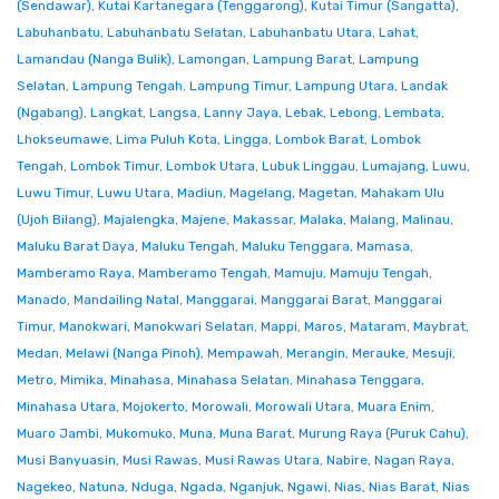
(Sendawar)
,
Kutai Kartanegara (Tenggarong)
,
Kutai Timur (Sangatta)
,
Labuhanbatu
,
Labuhanbatu Selatan
,
Labuhanbatu Utara
,
Lahat
,
Lamandau (Nanga Bulik)
,
Lamongan
,
Lampung Barat
,
Lampung
Selatan
,
Lampung Tengah
,
Lampung Timur
,
Lampung Utara
,
Landak
(Ngabang)
,
Langkat
,
Langsa
,
Lanny Jaya
,
Lebak
,
Lebong
,
Lembata
,
Lhokseumawe
,
Lima Puluh Kota
,
Lingga
,
Lombok Barat
,
Lombok
Tengah
,
Lombok Timur
,
Lombok Utara
,
Lubuk Linggau
,
Lumajang
,
Luwu
,
Luwu Timur
,
Luwu Utara
,
Madiun
,
Magelang
,
Magetan
,
Mahakam Ulu
(Ujoh Bilang)
,
Majalengka
,
Majene
,
Makassar
,
Malaka
,
Malang
,
Malinau
,
Maluku Barat Daya
,
Maluku Tengah
,
Maluku Tenggara
,
Mamasa
,
Mamberamo Raya
,
Mamberamo Tengah
,
Mamuju
,
Mamuju Tengah
,
Manado
,
Mandailing Natal
,
Manggarai
,
Manggarai Barat
,
Manggarai
Timur
,
Manokwari
,
Manokwari Selatan
,
Mappi
,
Maros
,
Mataram
,
Maybrat
,
Medan
,
Melawi (Nanga Pinoh)
,
Mempawah
,
Merangin
,
Merauke
,
Mesuji
,
Metro
,
Mimika
,
Minahasa
,
Minahasa Selatan
,
Minahasa Tenggara
,
Minahasa Utara
,
Mojokerto
,
Morowali
,
Morowali Utara
,
Muara Enim
,
Muaro Jambi
,
Mukomuko
,
Muna
,
Muna Barat
,
Murung Raya (Puruk Cahu)
,
Musi Banyuasin
,
Musi Rawas
,
Musi Rawas Utara
,
Nabire
,
Nagan Raya
,
Nagekeo
,
Natuna
,
Nduga
,
Ngada
,
Nganjuk
,
Ngawi
,
Nias
,
Nias Barat
,
Nias