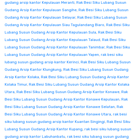
gudang arsip kantor Kepulauan Meranti
,
Rak Besi Siku Lubang Susun
Gudang Arsip Kantor Kepulauan Sangihe
,
Rak Besi Siku Lubang Susun
Gudang Arsip Kantor Kepulauan Selayar
,
Rak Besi Siku Lubang Susun
Gudang Arsip Kantor Kepulauan Siau Tagulandang Biaro
,
Rak Besi Siku
Lubang Susun Gudang Arsip Kantor Kepulauan Sula
,
Rak Besi Siku
Lubang Susun Gudang Arsip Kantor Kepulauan Talaud
,
Rak Besi Siku
Lubang Susun Gudang Arsip Kantor Kepulauan Tanimbar
,
Rak Besi Siku
Lubang Susun Gudang Arsip Kantor Kepulauan Yapen
,
rak besi siku
lubang susun gudang arsip kantor Kerinci
,
Rak Besi Siku Lubang Susun
Gudang Arsip Kantor Klungkung
,
Rak Besi Siku Lubang Susun Gudang
Arsip Kantor Kolaka
,
Rak Besi Siku Lubang Susun Gudang Arsip Kantor
Kolaka Timur
,
Rak Besi Siku Lubang Susun Gudang Arsip Kantor Kolaka
Utara
,
Rak Besi Siku Lubang Susun Gudang Arsip Kantor Konawe
,
Rak
Besi Siku Lubang Susun Gudang Arsip Kantor Konawe Kepulauan
,
Rak
Besi Siku Lubang Susun Gudang Arsip Kantor Konawe Selatan
,
Rak
Besi Siku Lubang Susun Gudang Arsip Kantor Konawe Utara
,
rak besi
siku lubang susun gudang arsip kantor Kuantan Singingi
,
Rak Besi Siku
Lubang Susun Gudang Arsip Kantor Kupang
,
rak besi siku lubang susun
gudang arsip kantor Labuhanbatu
,
rak besi siku lubang susun gudang