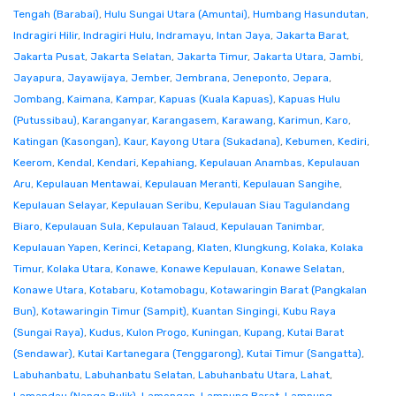
Tengah (Barabai)
,
Hulu Sungai Utara (Amuntai)
,
Humbang Hasundutan
,
Indragiri Hilir
,
Indragiri Hulu
,
Indramayu
,
Intan Jaya
,
Jakarta Barat
,
Jakarta Pusat
,
Jakarta Selatan
,
Jakarta Timur
,
Jakarta Utara
,
Jambi
,
Jayapura
,
Jayawijaya
,
Jember
,
Jembrana
,
Jeneponto
,
Jepara
,
Jombang
,
Kaimana
,
Kampar
,
Kapuas (Kuala Kapuas)
,
Kapuas Hulu
(Putussibau)
,
Karanganyar
,
Karangasem
,
Karawang
,
Karimun
,
Karo
,
Katingan (Kasongan)
,
Kaur
,
Kayong Utara (Sukadana)
,
Kebumen
,
Kediri
,
Keerom
,
Kendal
,
Kendari
,
Kepahiang
,
Kepulauan Anambas
,
Kepulauan
Aru
,
Kepulauan Mentawai
,
Kepulauan Meranti
,
Kepulauan Sangihe
,
Kepulauan Selayar
,
Kepulauan Seribu
,
Kepulauan Siau Tagulandang
Biaro
,
Kepulauan Sula
,
Kepulauan Talaud
,
Kepulauan Tanimbar
,
Kepulauan Yapen
,
Kerinci
,
Ketapang
,
Klaten
,
Klungkung
,
Kolaka
,
Kolaka
Timur
,
Kolaka Utara
,
Konawe
,
Konawe Kepulauan
,
Konawe Selatan
,
Konawe Utara
,
Kotabaru
,
Kotamobagu
,
Kotawaringin Barat (Pangkalan
Bun)
,
Kotawaringin Timur (Sampit)
,
Kuantan Singingi
,
Kubu Raya
(Sungai Raya)
,
Kudus
,
Kulon Progo
,
Kuningan
,
Kupang
,
Kutai Barat
(Sendawar)
,
Kutai Kartanegara (Tenggarong)
,
Kutai Timur (Sangatta)
,
Labuhanbatu
,
Labuhanbatu Selatan
,
Labuhanbatu Utara
,
Lahat
,