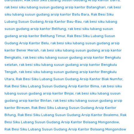
Banyuasin
,
Rak Besi Siku Lubang Susun Gudang Arsip Kantor Barru
,
rak besi siku lubang susun gudang arsip kantor Batanghari
,
rak besi
siku lubang susun gudang arsip kantor Batu Bara
,
Rak Besi Siku
Lubang Susun Gudang Arsip Kantor Bau-Bau
,
rak besi siku lubang
susun gudang arsip kantor Belitung
,
rak besi siku lubang susun
gudang arsip kantor Belitung Timur
,
Rak Besi Siku Lubang Susun
Gudang Arsip Kantor Belu
,
rak besi siku lubang susun gudang arsip
kantor Bener Meriah
,
rak besi siku lubang susun gudang arsip kantor
Bengkalis
,
rak besi siku lubang susun gudang arsip kantor Bengkulu
selatan
,
rak besi siku lubang susun gudang arsip kantor Bengkulu
Tengah
,
rak besi siku lubang susun gudang arsip kantor Bengkulu
Utara
,
Rak Besi Siku Lubang Susun Gudang Arsip Kantor Biak Numfor
,
Rak Besi Siku Lubang Susun Gudang Arsip Kantor Bima
,
rak besi siku
lubang susun gudang arsip kantor Binjai
,
rak besi siku lubang susun
gudang arsip kantor Bintan
,
rak besi siku lubang susun gudang arsip
kantor Bireuen
,
Rak Besi Siku Lubang Susun Gudang Arsip Kantor
Bitung
,
Rak Besi Siku Lubang Susun Gudang Arsip Kantor Boalemo
,
Rak
Besi Siku Lubang Susun Gudang Arsip Kantor Bolaang Mongondow
,
Rak Besi Siku Lubang Susun Gudang Arsip Kantor Bolaang Mongondow