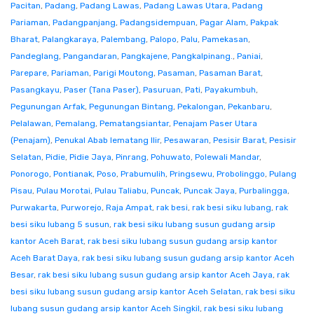
Pacitan
,
Padang
,
Padang Lawas
,
Padang Lawas Utara
,
Padang
Pariaman
,
Padangpanjang
,
Padangsidempuan
,
Pagar Alam
,
Pakpak
Bharat
,
Palangkaraya
,
Palembang
,
Palopo
,
Palu
,
Pamekasan
,
Pandeglang
,
Pangandaran
,
Pangkajene
,
Pangkalpinang.
,
Paniai
,
Parepare
,
Pariaman
,
Parigi Moutong
,
Pasaman
,
Pasaman Barat
,
Pasangkayu
,
Paser (Tana Paser)
,
Pasuruan
,
Pati
,
Payakumbuh
,
Pegunungan Arfak
,
Pegunungan Bintang
,
Pekalongan
,
Pekanbaru
,
Pelalawan
,
Pemalang
,
Pematangsiantar
,
Penajam Paser Utara
(Penajam)
,
Penukal Abab lematang Ilir
,
Pesawaran
,
Pesisir Barat
,
Pesisir
Selatan
,
Pidie
,
Pidie Jaya
,
Pinrang
,
Pohuwato
,
Polewali Mandar
,
Ponorogo
,
Pontianak
,
Poso
,
Prabumulih
,
Pringsewu
,
Probolinggo
,
Pulang
Pisau
,
Pulau Morotai
,
Pulau Taliabu
,
Puncak
,
Puncak Jaya
,
Purbalingga
,
Purwakarta
,
Purworejo
,
Raja Ampat
,
rak besi
,
rak besi siku lubang
,
rak
besi siku lubang 5 susun
,
rak besi siku lubang susun gudang arsip
kantor Aceh Barat
,
rak besi siku lubang susun gudang arsip kantor
Aceh Barat Daya
,
rak besi siku lubang susun gudang arsip kantor Aceh
Besar
,
rak besi siku lubang susun gudang arsip kantor Aceh Jaya
,
rak
besi siku lubang susun gudang arsip kantor Aceh Selatan
,
rak besi siku
lubang susun gudang arsip kantor Aceh Singkil
,
rak besi siku lubang