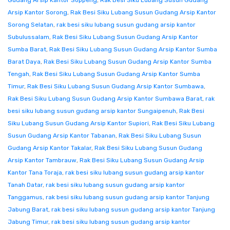
Gudang Arsip Kantor Soppeng
,
Rak Besi Siku Lubang Susun Gudang
Arsip Kantor Sorong
,
Rak Besi Siku Lubang Susun Gudang Arsip Kantor
Sorong Selatan
,
rak besi siku lubang susun gudang arsip kantor
Subulussalam
,
Rak Besi Siku Lubang Susun Gudang Arsip Kantor
Sumba Barat
,
Rak Besi Siku Lubang Susun Gudang Arsip Kantor Sumba
Barat Daya
,
Rak Besi Siku Lubang Susun Gudang Arsip Kantor Sumba
Tengah
,
Rak Besi Siku Lubang Susun Gudang Arsip Kantor Sumba
Timur
,
Rak Besi Siku Lubang Susun Gudang Arsip Kantor Sumbawa
,
Rak Besi Siku Lubang Susun Gudang Arsip Kantor Sumbawa Barat
,
rak
besi siku lubang susun gudang arsip kantor Sungaipenuh
,
Rak Besi
Siku Lubang Susun Gudang Arsip Kantor Supiori
,
Rak Besi Siku Lubang
Susun Gudang Arsip Kantor Tabanan
,
Rak Besi Siku Lubang Susun
Gudang Arsip Kantor Takalar
,
Rak Besi Siku Lubang Susun Gudang
Arsip Kantor Tambrauw
,
Rak Besi Siku Lubang Susun Gudang Arsip
Kantor Tana Toraja
,
rak besi siku lubang susun gudang arsip kantor
Tanah Datar
,
rak besi siku lubang susun gudang arsip kantor
Tanggamus
,
rak besi siku lubang susun gudang arsip kantor Tanjung
Jabung Barat
,
rak besi siku lubang susun gudang arsip kantor Tanjung
Jabung Timur
,
rak besi siku lubang susun gudang arsip kantor