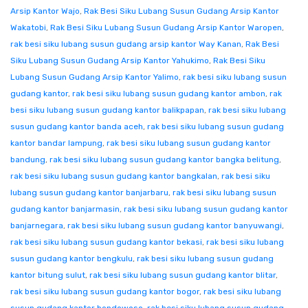
Arsip Kantor Wajo
,
Rak Besi Siku Lubang Susun Gudang Arsip Kantor
Wakatobi
,
Rak Besi Siku Lubang Susun Gudang Arsip Kantor Waropen
,
rak besi siku lubang susun gudang arsip kantor Way Kanan
,
Rak Besi
Siku Lubang Susun Gudang Arsip Kantor Yahukimo
,
Rak Besi Siku
Lubang Susun Gudang Arsip Kantor Yalimo
,
rak besi siku lubang susun
gudang kantor
,
rak besi siku lubang susun gudang kantor ambon
,
rak
besi siku lubang susun gudang kantor balikpapan
,
rak besi siku lubang
susun gudang kantor banda aceh
,
rak besi siku lubang susun gudang
kantor bandar lampung
,
rak besi siku lubang susun gudang kantor
bandung
,
rak besi siku lubang susun gudang kantor bangka belitung
,
rak besi siku lubang susun gudang kantor bangkalan
,
rak besi siku
lubang susun gudang kantor banjarbaru
,
rak besi siku lubang susun
gudang kantor banjarmasin
,
rak besi siku lubang susun gudang kantor
banjarnegara
,
rak besi siku lubang susun gudang kantor banyuwangi
,
rak besi siku lubang susun gudang kantor bekasi
,
rak besi siku lubang
susun gudang kantor bengkulu
,
rak besi siku lubang susun gudang
kantor bitung sulut
,
rak besi siku lubang susun gudang kantor blitar
,
rak besi siku lubang susun gudang kantor bogor
,
rak besi siku lubang