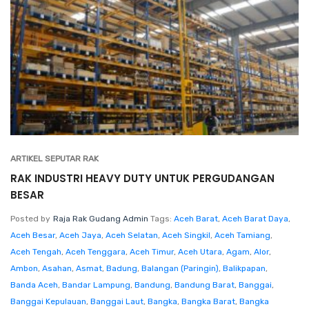
ARTIKEL SEPUTAR RAK
RAK INDUSTRI HEAVY DUTY UNTUK PERGUDANGAN
BESAR
Posted by
Raja Rak Gudang Admin
Tags:
Aceh Barat
,
Aceh Barat Daya
,
Aceh Besar
,
Aceh Jaya
,
Aceh Selatan
,
Aceh Singkil
,
Aceh Tamiang
,
Aceh Tengah
,
Aceh Tenggara
,
Aceh Timur
,
Aceh Utara
,
Agam
,
Alor
,
Ambon
,
Asahan
,
Asmat
,
Badung
,
Balangan (Paringin)
,
Balikpapan
,
Banda Aceh
,
Bandar Lampung
,
Bandung
,
Bandung Barat
,
Banggai
,
Banggai Kepulauan
,
Banggai Laut
,
Bangka
,
Bangka Barat
,
Bangka