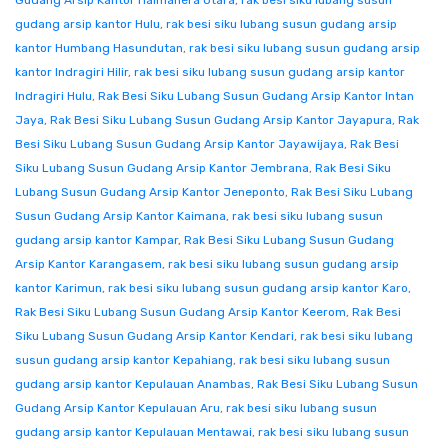
Gudang Arsip Kantor Halmahera Utara
,
rak besi siku lubang susun
gudang arsip kantor Hulu
,
rak besi siku lubang susun gudang arsip
kantor Humbang Hasundutan
,
rak besi siku lubang susun gudang arsip
kantor Indragiri Hilir
,
rak besi siku lubang susun gudang arsip kantor
Indragiri Hulu
,
Rak Besi Siku Lubang Susun Gudang Arsip Kantor Intan
Jaya
,
Rak Besi Siku Lubang Susun Gudang Arsip Kantor Jayapura
,
Rak
Besi Siku Lubang Susun Gudang Arsip Kantor Jayawijaya
,
Rak Besi
Siku Lubang Susun Gudang Arsip Kantor Jembrana
,
Rak Besi Siku
Lubang Susun Gudang Arsip Kantor Jeneponto
,
Rak Besi Siku Lubang
Susun Gudang Arsip Kantor Kaimana
,
rak besi siku lubang susun
gudang arsip kantor Kampar
,
Rak Besi Siku Lubang Susun Gudang
Arsip Kantor Karangasem
,
rak besi siku lubang susun gudang arsip
kantor Karimun
,
rak besi siku lubang susun gudang arsip kantor Karo
,
Rak Besi Siku Lubang Susun Gudang Arsip Kantor Keerom
,
Rak Besi
Siku Lubang Susun Gudang Arsip Kantor Kendari
,
rak besi siku lubang
susun gudang arsip kantor Kepahiang
,
rak besi siku lubang susun
gudang arsip kantor Kepulauan Anambas
,
Rak Besi Siku Lubang Susun
Gudang Arsip Kantor Kepulauan Aru
,
rak besi siku lubang susun
gudang arsip kantor Kepulauan Mentawai
,
rak besi siku lubang susun