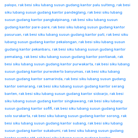
palopo
,
rak besi siku lubang susun gudang kantor palu sulteng
,
rak besi
siku lubang susun gudang kantor pandeglang
,
rak besi siku lubang
susun gudang kantor pangkalpinang
,
rak besi siku lubang susun
gudang kantor pare-pare
,
rak besi siku lubang susun gudang kantor
pasuruan
,
rak besi siku lubang susun gudang kantor pati
,
rak besi siku
lubang susun gudang kantor pekalongan
,
rak besi siku lubang susun
gudang kantor pekanbaru
,
rak besi siku lubang susun gudang kantor
pemalang
,
rak besi siku lubang susun gudang kantor pontianak
,
rak
besi siku lubang susun gudang kantor purwakarta
,
rak besi siku lubang
susun gudang kantor purwokerto banyumas
,
rak besi siku lubang
susun gudang kantor samarinda
,
rak besi siku lubang susun gudang
kantor semarang
,
rak besi siku lubang susun gudang kantor serang
banten
,
rak besi siku lubang susun gudang kantor sidoarjo
,
rak besi
siku lubang susun gudang kantor singkawang
,
rak besi siku lubang
susun gudang kantor sofifi
,
rak besi siku lubang susun gudang kantor
solo surakarta
,
rak besi siku lubang susun gudang kantor sorong
,
rak
besi siku lubang susun gudang kantor subang
,
rak besi siku lubang
susun gudang kantor sukabumi
,
rak besi siku lubang susun gudang