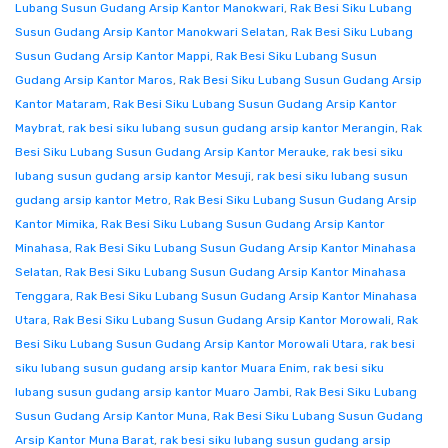
Lubang Susun Gudang Arsip Kantor Manokwari
,
Rak Besi Siku Lubang
Susun Gudang Arsip Kantor Manokwari Selatan
,
Rak Besi Siku Lubang
Susun Gudang Arsip Kantor Mappi
,
Rak Besi Siku Lubang Susun
Gudang Arsip Kantor Maros
,
Rak Besi Siku Lubang Susun Gudang Arsip
Kantor Mataram
,
Rak Besi Siku Lubang Susun Gudang Arsip Kantor
Maybrat
,
rak besi siku lubang susun gudang arsip kantor Merangin
,
Rak
Besi Siku Lubang Susun Gudang Arsip Kantor Merauke
,
rak besi siku
lubang susun gudang arsip kantor Mesuji
,
rak besi siku lubang susun
gudang arsip kantor Metro
,
Rak Besi Siku Lubang Susun Gudang Arsip
Kantor Mimika
,
Rak Besi Siku Lubang Susun Gudang Arsip Kantor
Minahasa
,
Rak Besi Siku Lubang Susun Gudang Arsip Kantor Minahasa
Selatan
,
Rak Besi Siku Lubang Susun Gudang Arsip Kantor Minahasa
Tenggara
,
Rak Besi Siku Lubang Susun Gudang Arsip Kantor Minahasa
Utara
,
Rak Besi Siku Lubang Susun Gudang Arsip Kantor Morowali
,
Rak
Besi Siku Lubang Susun Gudang Arsip Kantor Morowali Utara
,
rak besi
siku lubang susun gudang arsip kantor Muara Enim
,
rak besi siku
lubang susun gudang arsip kantor Muaro Jambi
,
Rak Besi Siku Lubang
Susun Gudang Arsip Kantor Muna
,
Rak Besi Siku Lubang Susun Gudang
Arsip Kantor Muna Barat
,
rak besi siku lubang susun gudang arsip