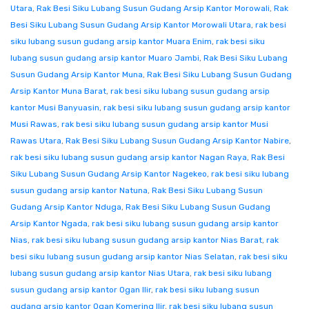
Utara
,
Rak Besi Siku Lubang Susun Gudang Arsip Kantor Morowali
,
Rak
Besi Siku Lubang Susun Gudang Arsip Kantor Morowali Utara
,
rak besi
siku lubang susun gudang arsip kantor Muara Enim
,
rak besi siku
lubang susun gudang arsip kantor Muaro Jambi
,
Rak Besi Siku Lubang
Susun Gudang Arsip Kantor Muna
,
Rak Besi Siku Lubang Susun Gudang
Arsip Kantor Muna Barat
,
rak besi siku lubang susun gudang arsip
kantor Musi Banyuasin
,
rak besi siku lubang susun gudang arsip kantor
Musi Rawas
,
rak besi siku lubang susun gudang arsip kantor Musi
Rawas Utara
,
Rak Besi Siku Lubang Susun Gudang Arsip Kantor Nabire
,
rak besi siku lubang susun gudang arsip kantor Nagan Raya
,
Rak Besi
Siku Lubang Susun Gudang Arsip Kantor Nagekeo
,
rak besi siku lubang
susun gudang arsip kantor Natuna
,
Rak Besi Siku Lubang Susun
Gudang Arsip Kantor Nduga
,
Rak Besi Siku Lubang Susun Gudang
Arsip Kantor Ngada
,
rak besi siku lubang susun gudang arsip kantor
Nias
,
rak besi siku lubang susun gudang arsip kantor Nias Barat
,
rak
besi siku lubang susun gudang arsip kantor Nias Selatan
,
rak besi siku
lubang susun gudang arsip kantor Nias Utara
,
rak besi siku lubang
susun gudang arsip kantor Ogan Ilir
,
rak besi siku lubang susun
gudang arsip kantor Ogan Komering Ilir
,
rak besi siku lubang susun