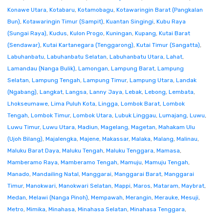
Konawe Utara
,
Kotabaru
,
Kotamobagu
,
Kotawaringin Barat (Pangkalan
Bun)
,
Kotawaringin Timur (Sampit)
,
Kuantan Singingi
,
Kubu Raya
(Sungai Raya)
,
Kudus
,
Kulon Progo
,
Kuningan
,
Kupang
,
Kutai Barat
(Sendawar)
,
Kutai Kartanegara (Tenggarong)
,
Kutai Timur (Sangatta)
,
Labuhanbatu
,
Labuhanbatu Selatan
,
Labuhanbatu Utara
,
Lahat
,
Lamandau (Nanga Bulik)
,
Lamongan
,
Lampung Barat
,
Lampung
Selatan
,
Lampung Tengah
,
Lampung Timur
,
Lampung Utara
,
Landak
(Ngabang)
,
Langkat
,
Langsa
,
Lanny Jaya
,
Lebak
,
Lebong
,
Lembata
,
Lhokseumawe
,
Lima Puluh Kota
,
Lingga
,
Lombok Barat
,
Lombok
Tengah
,
Lombok Timur
,
Lombok Utara
,
Lubuk Linggau
,
Lumajang
,
Luwu
,
Luwu Timur
,
Luwu Utara
,
Madiun
,
Magelang
,
Magetan
,
Mahakam Ulu
(Ujoh Bilang)
,
Majalengka
,
Majene
,
Makassar
,
Malaka
,
Malang
,
Malinau
,
Maluku Barat Daya
,
Maluku Tengah
,
Maluku Tenggara
,
Mamasa
,
Mamberamo Raya
,
Mamberamo Tengah
,
Mamuju
,
Mamuju Tengah
,
Manado
,
Mandailing Natal
,
Manggarai
,
Manggarai Barat
,
Manggarai
Timur
,
Manokwari
,
Manokwari Selatan
,
Mappi
,
Maros
,
Mataram
,
Maybrat
,
Medan
,
Melawi (Nanga Pinoh)
,
Mempawah
,
Merangin
,
Merauke
,
Mesuji
,
Metro
,
Mimika
,
Minahasa
,
Minahasa Selatan
,
Minahasa Tenggara
,