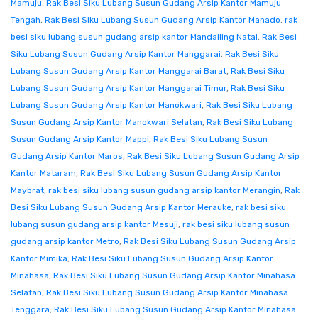
Mamuju
,
Rak Besi Siku Lubang Susun Gudang Arsip Kantor Mamuju
Tengah
,
Rak Besi Siku Lubang Susun Gudang Arsip Kantor Manado
,
rak
besi siku lubang susun gudang arsip kantor Mandailing Natal
,
Rak Besi
Siku Lubang Susun Gudang Arsip Kantor Manggarai
,
Rak Besi Siku
Lubang Susun Gudang Arsip Kantor Manggarai Barat
,
Rak Besi Siku
Lubang Susun Gudang Arsip Kantor Manggarai Timur
,
Rak Besi Siku
Lubang Susun Gudang Arsip Kantor Manokwari
,
Rak Besi Siku Lubang
Susun Gudang Arsip Kantor Manokwari Selatan
,
Rak Besi Siku Lubang
Susun Gudang Arsip Kantor Mappi
,
Rak Besi Siku Lubang Susun
Gudang Arsip Kantor Maros
,
Rak Besi Siku Lubang Susun Gudang Arsip
Kantor Mataram
,
Rak Besi Siku Lubang Susun Gudang Arsip Kantor
Maybrat
,
rak besi siku lubang susun gudang arsip kantor Merangin
,
Rak
Besi Siku Lubang Susun Gudang Arsip Kantor Merauke
,
rak besi siku
lubang susun gudang arsip kantor Mesuji
,
rak besi siku lubang susun
gudang arsip kantor Metro
,
Rak Besi Siku Lubang Susun Gudang Arsip
Kantor Mimika
,
Rak Besi Siku Lubang Susun Gudang Arsip Kantor
Minahasa
,
Rak Besi Siku Lubang Susun Gudang Arsip Kantor Minahasa
Selatan
,
Rak Besi Siku Lubang Susun Gudang Arsip Kantor Minahasa
Tenggara
,
Rak Besi Siku Lubang Susun Gudang Arsip Kantor Minahasa