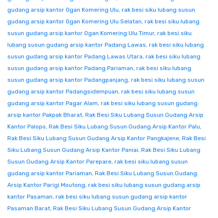
gudang arsip kantor Ogan Komering Ulu
,
rak besi siku lubang susun
gudang arsip kantor Ogan Komering Ulu Selatan
,
rak besi siku lubang
susun gudang arsip kantor Ogan Komering Ulu Timur
,
rak besi siku
lubang susun gudang arsip kantor Padang Lawas
,
rak besi siku lubang
susun gudang arsip kantor Padang Lawas Utara
,
rak besi siku lubang
susun gudang arsip kantor Padang Pariaman
,
rak besi siku lubang
susun gudang arsip kantor Padangpanjang
,
rak besi siku lubang susun
gudang arsip kantor Padangsidempuan
,
rak besi siku lubang susun
gudang arsip kantor Pagar Alam
,
rak besi siku lubang susun gudang
arsip kantor Pakpak Bharat
,
Rak Besi Siku Lubang Susun Gudang Arsip
Kantor Palopo
,
Rak Besi Siku Lubang Susun Gudang Arsip Kantor Palu
,
Rak Besi Siku Lubang Susun Gudang Arsip Kantor Pangkajene
,
Rak Besi
Siku Lubang Susun Gudang Arsip Kantor Paniai
,
Rak Besi Siku Lubang
Susun Gudang Arsip Kantor Parepare
,
rak besi siku lubang susun
gudang arsip kantor Pariaman
,
Rak Besi Siku Lubang Susun Gudang
Arsip Kantor Parigi Moutong
,
rak besi siku lubang susun gudang arsip
kantor Pasaman
,
rak besi siku lubang susun gudang arsip kantor
Pasaman Barat
,
Rak Besi Siku Lubang Susun Gudang Arsip Kantor