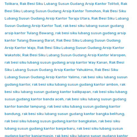
Tolikara
,
Rak Besi Siku Lubang Susun Gudang Arsip Kantor Tolitoli
,
Rak
Besi Siku Lubang Susun Gudang Arsip Kantor Tomohon
,
Rak Besi Siku
Lubang Susun Gudang Arsip Kantor Toraja Utara
,
Rak Besi Siku Lubang
Susun Gudang Arsip Kantor Tual
,
rak besi siku lubang susun gudang
arsip kantor Tulang Bawang
,
rak besi siku lubang susun gudang arsip
kantor Tulang Bawang Barat
,
Rak Besi Siku Lubang Susun Gudang
Arsip Kantor Wajo
,
Rak Besi Siku Lubang Susun Gudang Arsip Kantor
Wakatobi
,
Rak Besi Siku Lubang Susun Gudang Arsip Kantor Waropen
,
rak besi siku lubang susun gudang arsip kantor Way Kanan
,
Rak Besi
Siku Lubang Susun Gudang Arsip Kantor Yahukimo
,
Rak Besi Siku
Lubang Susun Gudang Arsip Kantor Yalimo
,
rak besi siku lubang susun
gudang kantor
,
rak besi siku lubang susun gudang kantor ambon
,
rak
besi siku lubang susun gudang kantor balikpapan
,
rak besi siku lubang
susun gudang kantor banda aceh
,
rak besi siku lubang susun gudang
kantor bandar lampung
,
rak besi siku lubang susun gudang kantor
bandung
,
rak besi siku lubang susun gudang kantor bangka belitung
,
rak besi siku lubang susun gudang kantor bangkalan
,
rak besi siku
lubang susun gudang kantor banjarbaru
,
rak besi siku lubang susun
gudang kantor banjarmasin
,
rak besi siku lubang susun gudang kantor