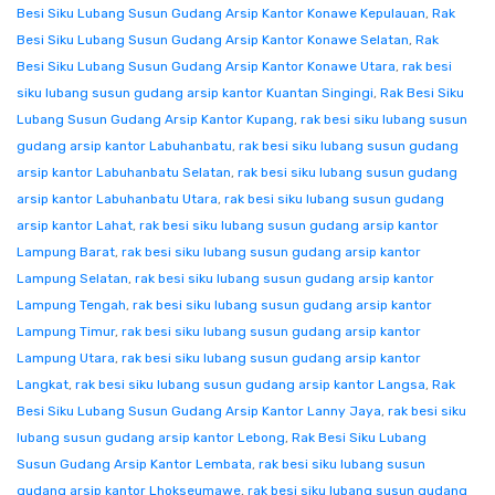
Besi Siku Lubang Susun Gudang Arsip Kantor Konawe Kepulauan
,
Rak
Besi Siku Lubang Susun Gudang Arsip Kantor Konawe Selatan
,
Rak
Besi Siku Lubang Susun Gudang Arsip Kantor Konawe Utara
,
rak besi
siku lubang susun gudang arsip kantor Kuantan Singingi
,
Rak Besi Siku
Lubang Susun Gudang Arsip Kantor Kupang
,
rak besi siku lubang susun
gudang arsip kantor Labuhanbatu
,
rak besi siku lubang susun gudang
arsip kantor Labuhanbatu Selatan
,
rak besi siku lubang susun gudang
arsip kantor Labuhanbatu Utara
,
rak besi siku lubang susun gudang
arsip kantor Lahat
,
rak besi siku lubang susun gudang arsip kantor
Lampung Barat
,
rak besi siku lubang susun gudang arsip kantor
Lampung Selatan
,
rak besi siku lubang susun gudang arsip kantor
Lampung Tengah
,
rak besi siku lubang susun gudang arsip kantor
Lampung Timur
,
rak besi siku lubang susun gudang arsip kantor
Lampung Utara
,
rak besi siku lubang susun gudang arsip kantor
Langkat
,
rak besi siku lubang susun gudang arsip kantor Langsa
,
Rak
Besi Siku Lubang Susun Gudang Arsip Kantor Lanny Jaya
,
rak besi siku
lubang susun gudang arsip kantor Lebong
,
Rak Besi Siku Lubang
Susun Gudang Arsip Kantor Lembata
,
rak besi siku lubang susun
gudang arsip kantor Lhokseumawe
,
rak besi siku lubang susun gudang