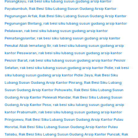
Pasangkayu
,
rak besi siku lubang susun gudang arsip kantor
Payakumbuh
,
Rak Besi Siku Lubang Susun Gudang Arsip Kantor
Pegunungan Arfak
,
Rak Besi Siku Lubang Susun Gudang Arsip Kantor
Pegunungan Bintang
,
rak besi siku lubang susun gudang arsip kantor
Pelalawan
,
rak besi siku lubang susun gudang arsip kantor
Pematangsiantar
,
rak besi siku lubang susun gudang arsip kantor
Penukal Abab lematang Ilir
,
rak besi siku lubang susun gudang arsip
kantor Pesawaran
,
rak besi siku lubang susun gudang arsip kantor
Pesisir Barat
,
rak besi siku lubang susun gudang arsip kantor Pesisir
Selatan
,
rak besi siku lubang susun gudang arsip kantor Pidie
,
rak besi
siku lubang susun gudang arsip kantor Pidie Jaya
,
Rak Besi Siku
Lubang Susun Gudang Arsip Kantor Pinrang
,
Rak Besi Siku Lubang
Susun Gudang Arsip Kantor Pohuwato
,
Rak Besi Siku Lubang Susun
Gudang Arsip Kantor Polewali Mandar
,
Rak Besi Siku Lubang Susun
Gudang Arsip Kantor Poso
,
rak besi siku lubang susun gudang arsip
kantor Prabumulih
,
rak besi siku lubang susun gudang arsip kantor
Pringsewu
,
Rak Besi Siku Lubang Susun Gudang Arsip Kantor Pulau
Morotai
,
Rak Besi Siku Lubang Susun Gudang Arsip Kantor Pulau
Taliabu
,
Rak Besi Siku Lubang Susun Gudang Arsip Kantor Puncak
,
Rak