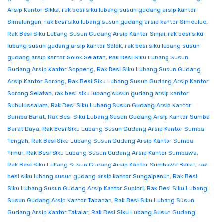
Arsip Kantor Sikka
,
rak besi siku lubang susun gudang arsip kantor
Simalungun
,
rak besi siku lubang susun gudang arsip kantor Simeulue
,
Rak Besi Siku Lubang Susun Gudang Arsip Kantor Sinjai
,
rak besi siku
lubang susun gudang arsip kantor Solok
,
rak besi siku lubang susun
gudang arsip kantor Solok Selatan
,
Rak Besi Siku Lubang Susun
Gudang Arsip Kantor Soppeng
,
Rak Besi Siku Lubang Susun Gudang
Arsip Kantor Sorong
,
Rak Besi Siku Lubang Susun Gudang Arsip Kantor
Sorong Selatan
,
rak besi siku lubang susun gudang arsip kantor
Subulussalam
,
Rak Besi Siku Lubang Susun Gudang Arsip Kantor
Sumba Barat
,
Rak Besi Siku Lubang Susun Gudang Arsip Kantor Sumba
Barat Daya
,
Rak Besi Siku Lubang Susun Gudang Arsip Kantor Sumba
Tengah
,
Rak Besi Siku Lubang Susun Gudang Arsip Kantor Sumba
Timur
,
Rak Besi Siku Lubang Susun Gudang Arsip Kantor Sumbawa
,
Rak Besi Siku Lubang Susun Gudang Arsip Kantor Sumbawa Barat
,
rak
besi siku lubang susun gudang arsip kantor Sungaipenuh
,
Rak Besi
Siku Lubang Susun Gudang Arsip Kantor Supiori
,
Rak Besi Siku Lubang
Susun Gudang Arsip Kantor Tabanan
,
Rak Besi Siku Lubang Susun
Gudang Arsip Kantor Takalar
,
Rak Besi Siku Lubang Susun Gudang