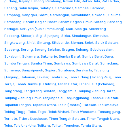
gudang
,
Rejang Lebong
,
Rembang
,
Rokan Hilir
,
Rokan Hulu
,
Rote Ndao
,
Sabang
,
Sabu Raijua
,
Salatiga
,
Samarinda
,
Sambas
,
Samosir
,
Sampang
,
Sanggau
,
Sarmi
,
Sarolangun
,
Sawahlunto
,
Sekadau
,
Seluma
,
Semarang
,
Seram Bagian Barat
,
Seram Bagian Timur
,
Serang
,
Serdang
Bedagai
,
Seruyan (Kuala Pembuang)
,
Siak
,
Sibolga
,
Sidenreng
Rappang
,
Sidoarjo
,
Sigi
,
Sijunjung
,
Sikka
,
Simalungun
,
Simeulue
,
Singkawang
,
Sinjai
,
Sintang
,
Situbondo
,
Sleman
,
Solok
,
Solok Selatan
,
Soppeng
,
Sorong
,
Sorong Selatan
,
Sragen
,
Subang
,
Subulussalam
,
Sukabumi
,
Sukamara
,
Sukoharjo
,
Sumba Barat
,
Sumba Barat Daya
,
Sumba Tengah
,
Sumba Timur
,
Sumbawa
,
Sumbawa Barat
,
Sumedang
,
Sumenep
,
Sungaipenuh
,
Supiori
,
Surabaya
,
Surakarta
,
Tabalong
(Tanjung)
,
Tabanan
,
Takalar
,
Tambrauw
,
Tana Tidung (Tideng Pale)
,
Tana
Toraja
,
Tanah Bumbu (Batulicin)
,
Tanah Datar
,
Tanah Laut (Pelaihari)
,
Tangerang
,
Tangerang Selatan
,
Tanggamus
,
Tanjung Jabung Barat
,
Tanjung Jabung Timur
,
Tanjungbalai
,
Tanjungpinang
,
Tapanuli Selatan
,
Tapanuli Tengah
,
Tapanuli Utara
,
Tapin (Rantau)
,
Tarakan
,
Tasikmalaya
,
Tebing Tinggi
,
Tebo
,
Tegal
,
Teluk Bintuni
,
Teluk Wondama
,
Temanggung
,
Ternate
,
Tidore Kepulauan
,
Timor Tengah Selatan
,
Timor Tengah Utara
,
Toba
,
Tojo Una-Una
,
Tolikara
,
Tolitoli
,
Tomohon
,
Toraja Utara
,