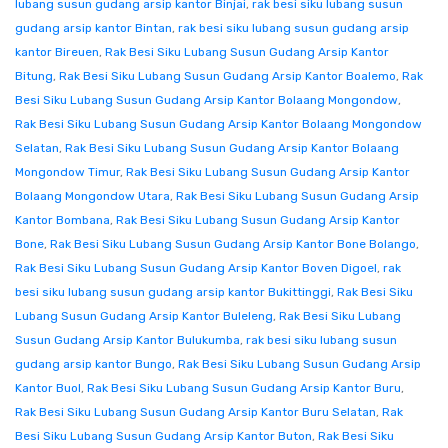
lubang susun gudang arsip kantor Binjai
,
rak besi siku lubang susun
gudang arsip kantor Bintan
,
rak besi siku lubang susun gudang arsip
kantor Bireuen
,
Rak Besi Siku Lubang Susun Gudang Arsip Kantor
Bitung
,
Rak Besi Siku Lubang Susun Gudang Arsip Kantor Boalemo
,
Rak
Besi Siku Lubang Susun Gudang Arsip Kantor Bolaang Mongondow
,
Rak Besi Siku Lubang Susun Gudang Arsip Kantor Bolaang Mongondow
Selatan
,
Rak Besi Siku Lubang Susun Gudang Arsip Kantor Bolaang
Mongondow Timur
,
Rak Besi Siku Lubang Susun Gudang Arsip Kantor
Bolaang Mongondow Utara
,
Rak Besi Siku Lubang Susun Gudang Arsip
Kantor Bombana
,
Rak Besi Siku Lubang Susun Gudang Arsip Kantor
Bone
,
Rak Besi Siku Lubang Susun Gudang Arsip Kantor Bone Bolango
,
Rak Besi Siku Lubang Susun Gudang Arsip Kantor Boven Digoel
,
rak
besi siku lubang susun gudang arsip kantor Bukittinggi
,
Rak Besi Siku
Lubang Susun Gudang Arsip Kantor Buleleng
,
Rak Besi Siku Lubang
Susun Gudang Arsip Kantor Bulukumba
,
rak besi siku lubang susun
gudang arsip kantor Bungo
,
Rak Besi Siku Lubang Susun Gudang Arsip
Kantor Buol
,
Rak Besi Siku Lubang Susun Gudang Arsip Kantor Buru
,
Rak Besi Siku Lubang Susun Gudang Arsip Kantor Buru Selatan
,
Rak
Besi Siku Lubang Susun Gudang Arsip Kantor Buton
,
Rak Besi Siku