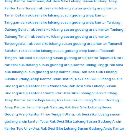
Arsip Kantor Tambrauw
,
Rak Besi Siku Lubang Susun Gudang Arsip
Kantor Tana Toraja
,
rak besi siku lubang susun gudang arsip kantor
Tanah Datar
,
rak besi siku lubang susun gudang arsip kantor
Tanggamus
,
rak besi siku lubang susun gudang arsip kantor Tanjung
Jabung Barat
,
rak besi siku lubang susun gudang arsip kantor Tanjung
Jabung Timur
,
rak besi siku lubang susun gudang arsip kantor
Tanjungbalai
,
rak besi siku lubang susun gudang arsip kantor Tapanuli
Selatan
,
rak besi siku lubang susun gudang arsip kantor Tapanuli
Tengah
,
rak besi siku lubang susun gudang arsip kantor Tapanuli Utara
,
rak besi siku lubang susun gudang arsip kantor Tebing Tinggi
,
rak besi
siku lubang susun gudang arsip kantor Tebo
,
Rak Besi Siku Lubang
Susun Gudang Arsip Kantor Teluk Bintuni
,
Rak Besi Siku Lubang Susun
Gudang Arsip Kantor Teluk Wondama
,
Rak Besi Siku Lubang Susun
Gudang Arsip Kantor Ternate
,
Rak Besi Siku Lubang Susun Gudang
Arsip Kantor Tidore Kepulauan
,
Rak Besi Siku Lubang Susun Gudang
Arsip Kantor Timor Tengah Selatan
,
Rak Besi Siku Lubang Susun
Gudang Arsip Kantor Timor Tengah Utara
,
rak besi siku lubang susun
gudang arsip kantor Toba
,
Rak Besi Siku Lubang Susun Gudang Arsip
Kantor Tojo Una-Una
,
Rak Besi Siku Lubang Susun Gudang Arsip Kantor