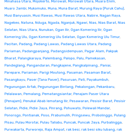
Minahasa Utara
,
Mojokerto
,
Morowali
,
Morowali Utara
,
Muara Enim
,
Muaro Jambi
,
Mukomuko
,
Muna
,
Muna Barat
,
Murung Raya (Puruk Cahu)
,
Musi Banyuasin
,
Musi Rawas
,
Musi Rawas Utara
,
Nabire
,
Nagan Raya
,
Nagekeo
,
Natuna
,
Nduga
,
Ngada
,
Nganjuk
,
Ngawi
,
Nias
,
Nias Barat
,
Nias
Selatan
,
Nias Utara
,
Nunukan
,
Ogan Ilir
,
Ogan Komering Ilir
,
Ogan
Komering Ulu
,
Ogan Komering Ulu Selatan
,
Ogan Komering Ulu Timur
,
Pacitan
,
Padang
,
Padang Lawas
,
Padang Lawas Utara
,
Padang
Pariaman
,
Padangpanjang
,
Padangsidempuan
,
Pagar Alam
,
Pakpak
Bharat
,
Palangkaraya
,
Palembang
,
Palopo
,
Palu
,
Pamekasan
,
Pandeglang
,
Pangandaran
,
Pangkajene
,
Pangkalpinang.
,
Paniai
,
Parepare
,
Pariaman
,
Parigi Moutong
,
Pasaman
,
Pasaman Barat
,
Pasangkayu
,
Paser (Tana Paser)
,
Pasuruan
,
Pati
,
Payakumbuh
,
Pegunungan Arfak
,
Pegunungan Bintang
,
Pekalongan
,
Pekanbaru
,
Pelalawan
,
Pemalang
,
Pematangsiantar
,
Penajam Paser Utara
(Penajam)
,
Penukal Abab lematang Ilir
,
Pesawaran
,
Pesisir Barat
,
Pesisir
Selatan
,
Pidie
,
Pidie Jaya
,
Pinrang
,
Pohuwato
,
Polewali Mandar
,
Ponorogo
,
Pontianak
,
Poso
,
Prabumulih
,
Pringsewu
,
Probolinggo
,
Pulang
Pisau
,
Pulau Morotai
,
Pulau Taliabu
,
Puncak
,
Puncak Jaya
,
Purbalingga
,
Purwakarta
,
Purworejo
,
Raja Ampat
,
rak besi
,
rak besi siku lubang
,
rak