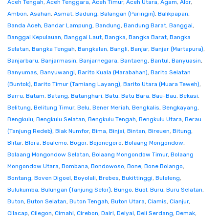
Aceh Tengah
,
Aceh Tenggara
,
Aceh Timur
,
Aceh Utara
,
Agam
,
Alor
,
Ambon
,
Asahan
,
Asmat
,
Badung
,
Balangan (Paringin)
,
Balikpapan
,
Banda Aceh
,
Bandar Lampung
,
Bandung
,
Bandung Barat
,
Banggai
,
Banggai Kepulauan
,
Banggai Laut
,
Bangka
,
Bangka Barat
,
Bangka
Selatan
,
Bangka Tengah
,
Bangkalan
,
Bangli
,
Banjar
,
Banjar (Martapura)
,
Banjarbaru
,
Banjarmasin
,
Banjarnegara
,
Bantaeng
,
Bantul
,
Banyuasin
,
Banyumas
,
Banyuwangi
,
Barito Kuala (Marabahan)
,
Barito Selatan
(Buntok)
,
Barito Timur (Tamiang Layang)
,
Barito Utara (Muara Teweh)
,
Barru
,
Batam
,
Batang
,
Batanghari
,
Batu
,
Batu Bara
,
Bau-Bau
,
Bekasi
,
Belitung
,
Belitung Timur
,
Belu
,
Bener Meriah
,
Bengkalis
,
Bengkayang
,
Bengkulu
,
Bengkulu Selatan
,
Bengkulu Tengah
,
Bengkulu Utara
,
Berau
(Tanjung Redeb)
,
Biak Numfor
,
Bima
,
Binjai
,
Bintan
,
Bireuen
,
Bitung
,
Blitar
,
Blora
,
Boalemo
,
Bogor
,
Bojonegoro
,
Bolaang Mongondow
,
Bolaang Mongondow Selatan
,
Bolaang Mongondow Timur
,
Bolaang
Mongondow Utara
,
Bombana
,
Bondowoso
,
Bone
,
Bone Bolango
,
Bontang
,
Boven Digoel
,
Boyolali
,
Brebes
,
Bukittinggi
,
Buleleng
,
Bulukumba
,
Bulungan (Tanjung Selor)
,
Bungo
,
Buol
,
Buru
,
Buru Selatan
,
Buton
,
Buton Selatan
,
Buton Tengah
,
Buton Utara
,
Ciamis
,
Cianjur
,
Cilacap
,
Cilegon
,
Cimahi
,
Cirebon
,
Dairi
,
Deiyai
,
Deli Serdang
,
Demak
,