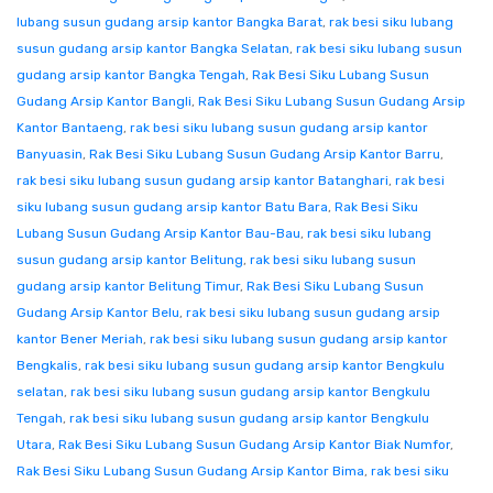
lubang susun gudang arsip kantor Bangka Barat
,
rak besi siku lubang
susun gudang arsip kantor Bangka Selatan
,
rak besi siku lubang susun
gudang arsip kantor Bangka Tengah
,
Rak Besi Siku Lubang Susun
Gudang Arsip Kantor Bangli
,
Rak Besi Siku Lubang Susun Gudang Arsip
Kantor Bantaeng
,
rak besi siku lubang susun gudang arsip kantor
Banyuasin
,
Rak Besi Siku Lubang Susun Gudang Arsip Kantor Barru
,
rak besi siku lubang susun gudang arsip kantor Batanghari
,
rak besi
siku lubang susun gudang arsip kantor Batu Bara
,
Rak Besi Siku
Lubang Susun Gudang Arsip Kantor Bau-Bau
,
rak besi siku lubang
susun gudang arsip kantor Belitung
,
rak besi siku lubang susun
gudang arsip kantor Belitung Timur
,
Rak Besi Siku Lubang Susun
Gudang Arsip Kantor Belu
,
rak besi siku lubang susun gudang arsip
kantor Bener Meriah
,
rak besi siku lubang susun gudang arsip kantor
Bengkalis
,
rak besi siku lubang susun gudang arsip kantor Bengkulu
selatan
,
rak besi siku lubang susun gudang arsip kantor Bengkulu
Tengah
,
rak besi siku lubang susun gudang arsip kantor Bengkulu
Utara
,
Rak Besi Siku Lubang Susun Gudang Arsip Kantor Biak Numfor
,
Rak Besi Siku Lubang Susun Gudang Arsip Kantor Bima
,
rak besi siku