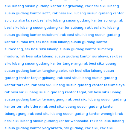
siku lubang susun gudang kantor singkawang
,
rak besi siku lubang
susun gudang kantor sofifi
,
rak besi siku lubang susun gudang kantor
solo surakarta
,
rak besi siku lubang susun gudang kantor sorong
,
rak
besi siku lubang susun gudang kantor subang
,
rak besi siku lubang
susun gudang kantor sukabumi
,
rak besi siku lubang susun gudang
kantor sumba ntt
,
rak besi siku lubang susun gudang kantor
sumedang
,
rak besi siku lubang susun gudang kantor sumenep
madura
,
rak besi siku lubang susun gudang kantor surabaya
,
rak besi
siku lubang susun gudang kantor tangerang
,
rak besi siku lubang
susun gudang kantor tangjung selor
,
rak besi siku lubang susun
gudang kantor tanjungpinang
,
rak besi siku lubang susun gudang
kantor tarakan
,
rak besi siku lubang susun gudang kantor tasikmalaya
,
rak besi siku lubang susun gudang kantor tegal
,
rak besi siku lubang
susun gudang kantor temanggung
,
rak besi siku lubang susun gudang
kantor ternate tidore
,
rak besi siku lubang susun gudang kantor
tulungagung
,
rak besi siku lubang susun gudang kantor wonogiri
,
rak
besi siku lubang susun gudang kantor wonosobo
,
rak besi siku lubang
susun gudang kantor yogyakarta
,
rak gudang
,
rak siku
,
rak siku