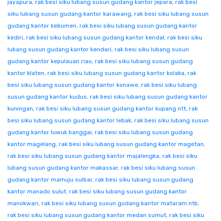
jayapura
,
rak besi siku lubang susun gudang kantor jepara
,
rak besi
siku lubang susun gudang kantor karawang
,
rak besi siku lubang susun
gudang kantor kebumen
,
rak besi siku lubang susun gudang kantor
kediri
,
rak besi siku lubang susun gudang kantor kendal
,
rak besi siku
lubang susun gudang kantor kendari
,
rak besi siku lubang susun
gudang kantor kepulauan riau
,
rak besi siku lubang susun gudang
kantor klaten
,
rak besi siku lubang susun gudang kantor kolaka
,
rak
besi siku lubang susun gudang kantor konawe
,
rak besi siku lubang
susun gudang kantor kudus
,
rak besi siku lubang susun gudang kantor
kuningan
,
rak besi siku lubang susun gudang kantor kupang ntt
,
rak
besi siku lubang susun gudang kantor lebak
,
rak besi siku lubang susun
gudang kantor luwuk banggai
,
rak besi siku lubang susun gudang
kantor magelang
,
rak besi siku lubang susun gudang kantor magetan
,
rak besi siku lubang susun gudang kantor majalengka
,
rak besi siku
lubang susun gudang kantor makassar
,
rak besi siku lubang susun
gudang kantor mamuju sulbar
,
rak besi siku lubang susun gudang
kantor manado sulut
,
rak besi siku lubang susun gudang kantor
manokwari
,
rak besi siku lubang susun gudang kantor mataram ntb
,
rak besi siku lubang susun gudang kantor medan sumut
,
rak besi siku