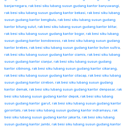
banjarnegara
,
rak besi siku lubang susun gudang kantor banyuwangi
,
rak besi siku lubang susun gudang kantor bekasi
,
rak besi siku lubang
susun gudang kantor bengkulu
,
rak besi siku lubang susun gudang
kantor bitung sulut
,
rak besi siku lubang susun gudang kantor blitar
,
rak besi siku lubang susun gudang kantor bogor
,
rak besi siku lubang
susun gudang kantor bondowoso
,
rak besi siku lubang susun gudang
kantor brebes
,
rak besi siku lubang susun gudang kantor buton sultra
,
rak besi siku lubang susun gudang kantor ciamis
,
rak besi siku lubang
susun gudang kantor cianjur
,
rak besi siku lubang susun gudang
kantor cibinong
,
rak besi siku lubang susun gudang kantor cikarang
,
rak besi siku lubang susun gudang kantor cilacap
,
rak besi siku lubang
susun gudang kantor cirebon
,
rak besi siku lubang susun gudang
kantor demak
,
rak besi siku lubang susun gudang kantor denpasar
,
rak
besi siku lubang susun gudang kantor depok
,
rak besi siku lubang
susun gudang kantor garut
,
rak besi siku lubang susun gudang kantor
gorontalo
,
rak besi siku lubang susun gudang kantor indramayu
,
rak
besi siku lubang susun gudang kantor jakarta
,
rak besi siku lubang
susun gudang kantor jambi
,
rak besi siku lubang susun gudang kantor