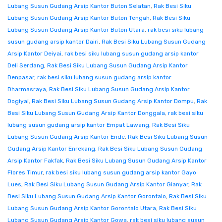
Lubang Susun Gudang Arsip Kantor Buton Selatan
,
Rak Besi Siku
Lubang Susun Gudang Arsip Kantor Buton Tengah
,
Rak Besi Siku
Lubang Susun Gudang Arsip Kantor Buton Utara
,
rak besi siku lubang
susun gudang arsip kantor Dairi
,
Rak Besi Siku Lubang Susun Gudang
Arsip Kantor Deiyai
,
rak besi siku lubang susun gudang arsip kantor
Deli Serdang
,
Rak Besi Siku Lubang Susun Gudang Arsip Kantor
Denpasar
,
rak besi siku lubang susun gudang arsip kantor
Dharmasraya
,
Rak Besi Siku Lubang Susun Gudang Arsip Kantor
Dogiyai
,
Rak Besi Siku Lubang Susun Gudang Arsip Kantor Dompu
,
Rak
Besi Siku Lubang Susun Gudang Arsip Kantor Donggala
,
rak besi siku
lubang susun gudang arsip kantor Empat Lawang
,
Rak Besi Siku
Lubang Susun Gudang Arsip Kantor Ende
,
Rak Besi Siku Lubang Susun
Gudang Arsip Kantor Enrekang
,
Rak Besi Siku Lubang Susun Gudang
Arsip Kantor Fakfak
,
Rak Besi Siku Lubang Susun Gudang Arsip Kantor
Flores Timur
,
rak besi siku lubang susun gudang arsip kantor Gayo
Lues
,
Rak Besi Siku Lubang Susun Gudang Arsip Kantor Gianyar
,
Rak
Besi Siku Lubang Susun Gudang Arsip Kantor Gorontalo
,
Rak Besi Siku
Lubang Susun Gudang Arsip Kantor Gorontalo Utara
,
Rak Besi Siku
Lubang Susun Gudang Arsip Kantor Gowa
,
rak besi siku lubang susun