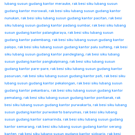
lubang susun gudang kantor merauke
,
rak besi siku lubang susun
gudang kantor morowali
,
rak besi siku lubang susun gudang kantor
nunukan
,
rak besi siku lubang susun gudang kantor pacitan
,
rak besi
siku lubang susun gudang kantor padang sumbar
,
rak besi siku lubang
susun gudang kantor palangkaraya
,
rak besi siku lubang susun
gudang kantor palembang
,
rak besi siku lubang susun gudang kantor
palopo
,
rak besi siku lubang susun gudang kantor palu sulteng
,
rak besi
siku lubang susun gudang kantor pandeglang
,
rak besi siku lubang
susun gudang kantor pangkalpinang
,
rak besi siku lubang susun
gudang kantor pare-pare
,
rak besi siku lubang susun gudang kantor
pasuruan
,
rak besi siku lubang susun gudang kantor pati
,
rak besi siku
lubang susun gudang kantor pekalongan
,
rak besi siku lubang susun
gudang kantor pekanbaru
,
rak besi siku lubang susun gudang kantor
pemalang
,
rak besi siku lubang susun gudang kantor pontianak
,
rak
besi siku lubang susun gudang kantor purwakarta
,
rak besi siku lubang
susun gudang kantor purwokerto banyumas
,
rak besi siku lubang
susun gudang kantor samarinda
,
rak besi siku lubang susun gudang
kantor semarang
,
rak besi siku lubang susun gudang kantor serang
banten
,
rak besi siku lubang susun gudang kantor sidoarjo
,
rak besi