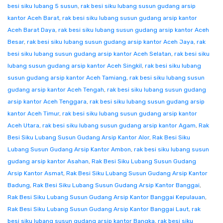
besi siku lubang 5 susun
,
rak besi siku lubang susun gudang arsip
kantor Aceh Barat
,
rak besi siku lubang susun gudang arsip kantor
Aceh Barat Daya
,
rak besi siku lubang susun gudang arsip kantor Aceh
Besar
,
rak besi siku lubang susun gudang arsip kantor Aceh Jaya
,
rak
besi siku lubang susun gudang arsip kantor Aceh Selatan
,
rak besi siku
lubang susun gudang arsip kantor Aceh Singkil
,
rak besi siku lubang
susun gudang arsip kantor Aceh Tamiang
,
rak besi siku lubang susun
gudang arsip kantor Aceh Tengah
,
rak besi siku lubang susun gudang
arsip kantor Aceh Tenggara
,
rak besi siku lubang susun gudang arsip
kantor Aceh Timur
,
rak besi siku lubang susun gudang arsip kantor
Aceh Utara
,
rak besi siku lubang susun gudang arsip kantor Agam
,
Rak
Besi Siku Lubang Susun Gudang Arsip Kantor Alor
,
Rak Besi Siku
Lubang Susun Gudang Arsip Kantor Ambon
,
rak besi siku lubang susun
gudang arsip kantor Asahan
,
Rak Besi Siku Lubang Susun Gudang
Arsip Kantor Asmat
,
Rak Besi Siku Lubang Susun Gudang Arsip Kantor
Badung
,
Rak Besi Siku Lubang Susun Gudang Arsip Kantor Banggai
,
Rak Besi Siku Lubang Susun Gudang Arsip Kantor Banggai Kepulauan
,
Rak Besi Siku Lubang Susun Gudang Arsip Kantor Banggai Laut
,
rak
besi siku lubang susun gudang arsip kantor Bangka
,
rak besi siku