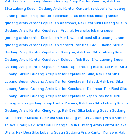
Rak Besi Siku Lubang Susun Gudang Arsip Kantor Keerom
,
Rak Besi
Siku Lubang Susun Gudang Arsip Kantor Kendari
,
rak besi siku lubang
susun gudang arsip kantor Kepahiang
,
rak besi siku lubang susun
gudang arsip kantor Kepulauan Anambas
,
Rak Besi Siku Lubang Susun
Gudang Arsip Kantor Kepulauan Aru
,
rak besi siku lubang susun
gudang arsip kantor Kepulauan Mentawai
,
rak besi siku lubang susun
gudang arsip kantor Kepulauan Meranti
,
Rak Besi Siku Lubang Susun
Gudang Arsip Kantor Kepulauan Sangihe
,
Rak Besi Siku Lubang Susun
Gudang Arsip Kantor Kepulauan Selayar
,
Rak Besi Siku Lubang Susun
Gudang Arsip Kantor Kepulauan Siau Tagulandang Biaro
,
Rak Besi Siku
Lubang Susun Gudang Arsip Kantor Kepulauan Sula
,
Rak Besi Siku
Lubang Susun Gudang Arsip Kantor Kepulauan Talaud
,
Rak Besi Siku
Lubang Susun Gudang Arsip Kantor Kepulauan Tanimbar
,
Rak Besi Siku
Lubang Susun Gudang Arsip Kantor Kepulauan Yapen
,
rak besi siku
lubang susun gudang arsip kantor Kerinci
,
Rak Besi Siku Lubang Susun
Gudang Arsip Kantor Klungkung
,
Rak Besi Siku Lubang Susun Gudang
Arsip Kantor Kolaka
,
Rak Besi Siku Lubang Susun Gudang Arsip Kantor
Kolaka Timur
,
Rak Besi Siku Lubang Susun Gudang Arsip Kantor Kolaka
Utara
,
Rak Besi Siku Lubang Susun Gudang Arsip Kantor Konawe
,
Rak