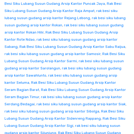
Besi Siku Lubang Susun Gudang Arsip Kantor Puncak Jaya
,
Rak Besi
Siku Lubang Susun Gudang Arsip Kantor Raja Ampat
,
rak besi siku
lubang susun gudang arsip kantor Rejang Lebong
,
rak besi siku lubang
susun gudang arsip kantor Rokan
,
rak besi siku lubang susun gudang
arsip kantor Rokan Hilir
,
Rak Besi Siku Lubang Susun Gudang Arsip
Kantor Rote Ndao
,
rak besi siku lubang susun gudang arsip kantor
Sabang
,
Rak Besi Siku Lubang Susun Gudang Arsip Kantor Sabu Raijua
,
rak besi siku lubang susun gudang arsip kantor Samosir
,
Rak Besi Siku
Lubang Susun Gudang Arsip Kantor Sarmi
,
rak besi siku lubang susun
gudang arsip kantor Sarolangun
,
rak besi siku lubang susun gudang
arsip kantor Sawahlunto
,
rak besi siku lubang susun gudang arsip
kantor Seluma
,
Rak Besi Siku Lubang Susun Gudang Arsip Kantor
Seram Bagian Barat
,
Rak Besi Siku Lubang Susun Gudang Arsip Kantor
Seram Bagian Timur
,
rak besi siku lubang susun gudang arsip kantor
Serdang Bedagai
,
rak besi siku lubang susun gudang arsip kantor Siak
,
rak besi siku lubang susun gudang arsip kantor Sibolga
,
Rak Besi Siku
Lubang Susun Gudang Arsip Kantor Sidenreng Rappang
,
Rak Besi Siku
Lubang Susun Gudang Arsip Kantor Sigi
,
rak besi siku lubang susun
gudang arsip kantor Sijunjung
,
Rak Besi Siku Lubang Susun Gudang