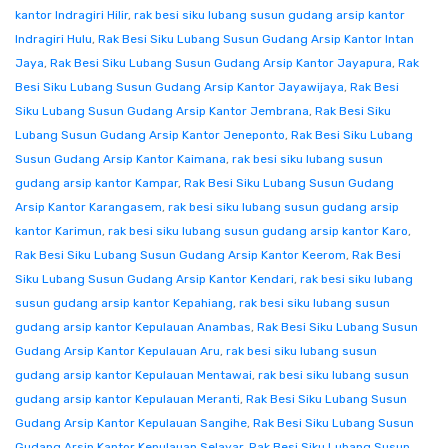
kantor Indragiri Hilir
,
rak besi siku lubang susun gudang arsip kantor
Indragiri Hulu
,
Rak Besi Siku Lubang Susun Gudang Arsip Kantor Intan
Jaya
,
Rak Besi Siku Lubang Susun Gudang Arsip Kantor Jayapura
,
Rak
Besi Siku Lubang Susun Gudang Arsip Kantor Jayawijaya
,
Rak Besi
Siku Lubang Susun Gudang Arsip Kantor Jembrana
,
Rak Besi Siku
Lubang Susun Gudang Arsip Kantor Jeneponto
,
Rak Besi Siku Lubang
Susun Gudang Arsip Kantor Kaimana
,
rak besi siku lubang susun
gudang arsip kantor Kampar
,
Rak Besi Siku Lubang Susun Gudang
Arsip Kantor Karangasem
,
rak besi siku lubang susun gudang arsip
kantor Karimun
,
rak besi siku lubang susun gudang arsip kantor Karo
,
Rak Besi Siku Lubang Susun Gudang Arsip Kantor Keerom
,
Rak Besi
Siku Lubang Susun Gudang Arsip Kantor Kendari
,
rak besi siku lubang
susun gudang arsip kantor Kepahiang
,
rak besi siku lubang susun
gudang arsip kantor Kepulauan Anambas
,
Rak Besi Siku Lubang Susun
Gudang Arsip Kantor Kepulauan Aru
,
rak besi siku lubang susun
gudang arsip kantor Kepulauan Mentawai
,
rak besi siku lubang susun
gudang arsip kantor Kepulauan Meranti
,
Rak Besi Siku Lubang Susun
Gudang Arsip Kantor Kepulauan Sangihe
,
Rak Besi Siku Lubang Susun
Gudang Arsip Kantor Kepulauan Selayar
,
Rak Besi Siku Lubang Susun