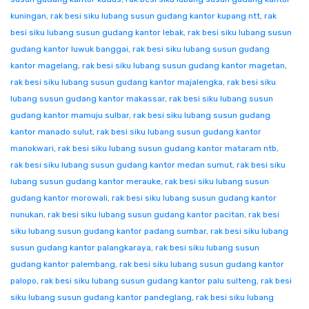
kuningan
,
rak besi siku lubang susun gudang kantor kupang ntt
,
rak
besi siku lubang susun gudang kantor lebak
,
rak besi siku lubang susun
gudang kantor luwuk banggai
,
rak besi siku lubang susun gudang
kantor magelang
,
rak besi siku lubang susun gudang kantor magetan
,
rak besi siku lubang susun gudang kantor majalengka
,
rak besi siku
lubang susun gudang kantor makassar
,
rak besi siku lubang susun
gudang kantor mamuju sulbar
,
rak besi siku lubang susun gudang
kantor manado sulut
,
rak besi siku lubang susun gudang kantor
manokwari
,
rak besi siku lubang susun gudang kantor mataram ntb
,
rak besi siku lubang susun gudang kantor medan sumut
,
rak besi siku
lubang susun gudang kantor merauke
,
rak besi siku lubang susun
gudang kantor morowali
,
rak besi siku lubang susun gudang kantor
nunukan
,
rak besi siku lubang susun gudang kantor pacitan
,
rak besi
siku lubang susun gudang kantor padang sumbar
,
rak besi siku lubang
susun gudang kantor palangkaraya
,
rak besi siku lubang susun
gudang kantor palembang
,
rak besi siku lubang susun gudang kantor
palopo
,
rak besi siku lubang susun gudang kantor palu sulteng
,
rak besi
siku lubang susun gudang kantor pandeglang
,
rak besi siku lubang