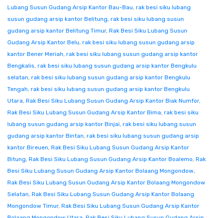
Lubang Susun Gudang Arsip Kantor Bau-Bau
,
rak besi siku lubang
susun gudang arsip kantor Belitung
,
rak besi siku lubang susun
gudang arsip kantor Belitung Timur
,
Rak Besi Siku Lubang Susun
Gudang Arsip Kantor Belu
,
rak besi siku lubang susun gudang arsip
kantor Bener Meriah
,
rak besi siku lubang susun gudang arsip kantor
Bengkalis
,
rak besi siku lubang susun gudang arsip kantor Bengkulu
selatan
,
rak besi siku lubang susun gudang arsip kantor Bengkulu
Tengah
,
rak besi siku lubang susun gudang arsip kantor Bengkulu
Utara
,
Rak Besi Siku Lubang Susun Gudang Arsip Kantor Biak Numfor
,
Rak Besi Siku Lubang Susun Gudang Arsip Kantor Bima
,
rak besi siku
lubang susun gudang arsip kantor Binjai
,
rak besi siku lubang susun
gudang arsip kantor Bintan
,
rak besi siku lubang susun gudang arsip
kantor Bireuen
,
Rak Besi Siku Lubang Susun Gudang Arsip Kantor
Bitung
,
Rak Besi Siku Lubang Susun Gudang Arsip Kantor Boalemo
,
Rak
Besi Siku Lubang Susun Gudang Arsip Kantor Bolaang Mongondow
,
Rak Besi Siku Lubang Susun Gudang Arsip Kantor Bolaang Mongondow
Selatan
,
Rak Besi Siku Lubang Susun Gudang Arsip Kantor Bolaang
Mongondow Timur
,
Rak Besi Siku Lubang Susun Gudang Arsip Kantor
Bolaang Mongondow Utara
,
Rak Besi Siku Lubang Susun Gudang Arsip