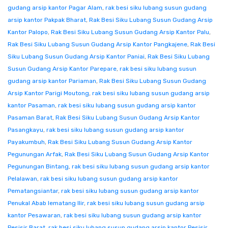
gudang arsip kantor Pagar Alam
,
rak besi siku lubang susun gudang
arsip kantor Pakpak Bharat
,
Rak Besi Siku Lubang Susun Gudang Arsip
Kantor Palopo
,
Rak Besi Siku Lubang Susun Gudang Arsip Kantor Palu
,
Rak Besi Siku Lubang Susun Gudang Arsip Kantor Pangkajene
,
Rak Besi
Siku Lubang Susun Gudang Arsip Kantor Paniai
,
Rak Besi Siku Lubang
Susun Gudang Arsip Kantor Parepare
,
rak besi siku lubang susun
gudang arsip kantor Pariaman
,
Rak Besi Siku Lubang Susun Gudang
Arsip Kantor Parigi Moutong
,
rak besi siku lubang susun gudang arsip
kantor Pasaman
,
rak besi siku lubang susun gudang arsip kantor
Pasaman Barat
,
Rak Besi Siku Lubang Susun Gudang Arsip Kantor
Pasangkayu
,
rak besi siku lubang susun gudang arsip kantor
Payakumbuh
,
Rak Besi Siku Lubang Susun Gudang Arsip Kantor
Pegunungan Arfak
,
Rak Besi Siku Lubang Susun Gudang Arsip Kantor
Pegunungan Bintang
,
rak besi siku lubang susun gudang arsip kantor
Pelalawan
,
rak besi siku lubang susun gudang arsip kantor
Pematangsiantar
,
rak besi siku lubang susun gudang arsip kantor
Penukal Abab lematang Ilir
,
rak besi siku lubang susun gudang arsip
kantor Pesawaran
,
rak besi siku lubang susun gudang arsip kantor
Pesisir Barat
,
rak besi siku lubang susun gudang arsip kantor Pesisir