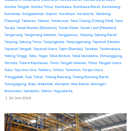
Sumba Tengah
,
Sumba Timur
,
Sumbawa
,
Sumbawa Barat
,
Sumedang
,
Sumenep
,
Sungaipenuh
,
Supiori
,
Surabaya
,
Surakarta
,
Tabalong
(Tanjung)
,
Tabanan
,
Takalar
,
Tambrauw
,
Tana Tidung (Tideng Pale)
,
Tana
Toraja
,
Tanah Bumbu (Batulicin)
,
Tanah Datar
,
Tanah Laut (Pelaihari)
,
Tangerang
,
Tangerang Selatan
,
Tanggamus
,
Tanjung Jabung Barat
,
Tanjung Jabung Timur
,
Tanjungbalai
,
Tanjungpinang
,
Tapanuli Selatan
,
Tapanuli Tengah
,
Tapanuli Utara
,
Tapin (Rantau)
,
Tarakan
,
Tasikmalaya
,
Tebing Tinggi
,
Tebo
,
Tegal
,
Teluk Bintuni
,
Teluk Wondama
,
Temanggung
,
Ternate
,
Tidore Kepulauan
,
Timor Tengah Selatan
,
Timor Tengah Utara
,
Toba
,
Tojo Una-Una
,
Tolikara
,
Tolitoli
,
Tomohon
,
Toraja Utara
,
Trenggalek
,
Tual
,
Tuban
,
Tulang Bawang
,
Tulang Bawang Barat
,
Tulungagung
,
Wajo
,
Wakatobi
,
Waropen
,
Way Kanan
,
Wonogiri
,
Wonosobo
,
Yahukimo
,
Yalimo
,
Yogyakarta
26 Juni 2024