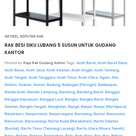
ARTIKEL SEPUTAR RAK
RAK BESI SIKU LUBANG 5 SUSUN UNTUK GUDANG
KANTOR
Posted by
Raja Rak Gudang Admin
Tags:
Aceh Barat
,
Aceh Barat Daya
,
Aceh Besar
,
Aceh Jaya
,
Aceh Selatan
,
Aceh Singkil
,
Aceh Tamiang
,
Aceh Tengah
,
Aceh Tenggara
,
Aceh Timur
,
Aceh Utara
,
Agam
,
Alor
,
Ambon
,
Asahan
,
Asmat
,
Badung
,
Balangan (Paringin)
,
Balikpapan
,
Banda Aceh
,
Bandar Lampung
,
Bandung
,
Bandung Barat
,
Banggai
,
Banggai Kepulauan
,
Banggai Laut
,
Bangka
,
Bangka Barat
,
Bangka
Selatan
,
Bangka Tengah
,
Bangkalan
,
Bangli
,
Banjar
,
Banjar (Martapura)
,
Banjarbaru
,
Banjarmasin
,
Banjarnegara
,
Bantaeng
,
Bantul
,
Banyuasin
,
Banyumas
,
Banyuwangi
,
Barito Kuala (Marabahan)
,
Barito Selatan
(Buntok)
,
Barito Timur (Tamiang Layang)
,
Barito Utara (Muara Teweh)
,
Barru
,
Batam
,
Batang
,
Batanghari
,
Batu
,
Batu Bara
,
Bau-Bau
,
Bekasi
,