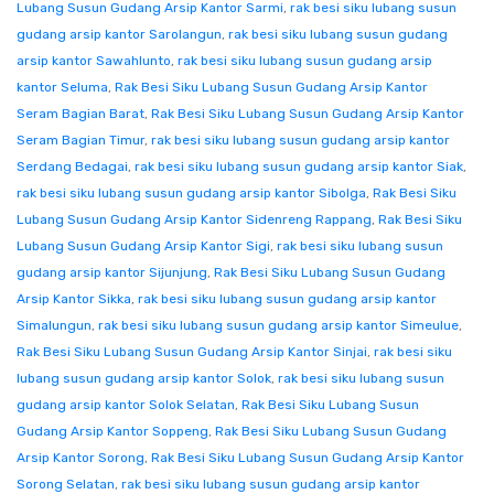
Lubang Susun Gudang Arsip Kantor Sarmi
,
rak besi siku lubang susun
gudang arsip kantor Sarolangun
,
rak besi siku lubang susun gudang
arsip kantor Sawahlunto
,
rak besi siku lubang susun gudang arsip
kantor Seluma
,
Rak Besi Siku Lubang Susun Gudang Arsip Kantor
Seram Bagian Barat
,
Rak Besi Siku Lubang Susun Gudang Arsip Kantor
Seram Bagian Timur
,
rak besi siku lubang susun gudang arsip kantor
Serdang Bedagai
,
rak besi siku lubang susun gudang arsip kantor Siak
,
rak besi siku lubang susun gudang arsip kantor Sibolga
,
Rak Besi Siku
Lubang Susun Gudang Arsip Kantor Sidenreng Rappang
,
Rak Besi Siku
Lubang Susun Gudang Arsip Kantor Sigi
,
rak besi siku lubang susun
gudang arsip kantor Sijunjung
,
Rak Besi Siku Lubang Susun Gudang
Arsip Kantor Sikka
,
rak besi siku lubang susun gudang arsip kantor
Simalungun
,
rak besi siku lubang susun gudang arsip kantor Simeulue
,
Rak Besi Siku Lubang Susun Gudang Arsip Kantor Sinjai
,
rak besi siku
lubang susun gudang arsip kantor Solok
,
rak besi siku lubang susun
gudang arsip kantor Solok Selatan
,
Rak Besi Siku Lubang Susun
Gudang Arsip Kantor Soppeng
,
Rak Besi Siku Lubang Susun Gudang
Arsip Kantor Sorong
,
Rak Besi Siku Lubang Susun Gudang Arsip Kantor
Sorong Selatan
,
rak besi siku lubang susun gudang arsip kantor