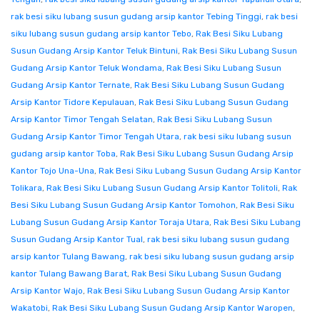
rak besi siku lubang susun gudang arsip kantor Tebing Tinggi
,
rak besi
siku lubang susun gudang arsip kantor Tebo
,
Rak Besi Siku Lubang
Susun Gudang Arsip Kantor Teluk Bintuni
,
Rak Besi Siku Lubang Susun
Gudang Arsip Kantor Teluk Wondama
,
Rak Besi Siku Lubang Susun
Gudang Arsip Kantor Ternate
,
Rak Besi Siku Lubang Susun Gudang
Arsip Kantor Tidore Kepulauan
,
Rak Besi Siku Lubang Susun Gudang
Arsip Kantor Timor Tengah Selatan
,
Rak Besi Siku Lubang Susun
Gudang Arsip Kantor Timor Tengah Utara
,
rak besi siku lubang susun
gudang arsip kantor Toba
,
Rak Besi Siku Lubang Susun Gudang Arsip
Kantor Tojo Una-Una
,
Rak Besi Siku Lubang Susun Gudang Arsip Kantor
Tolikara
,
Rak Besi Siku Lubang Susun Gudang Arsip Kantor Tolitoli
,
Rak
Besi Siku Lubang Susun Gudang Arsip Kantor Tomohon
,
Rak Besi Siku
Lubang Susun Gudang Arsip Kantor Toraja Utara
,
Rak Besi Siku Lubang
Susun Gudang Arsip Kantor Tual
,
rak besi siku lubang susun gudang
arsip kantor Tulang Bawang
,
rak besi siku lubang susun gudang arsip
kantor Tulang Bawang Barat
,
Rak Besi Siku Lubang Susun Gudang
Arsip Kantor Wajo
,
Rak Besi Siku Lubang Susun Gudang Arsip Kantor
Wakatobi
,
Rak Besi Siku Lubang Susun Gudang Arsip Kantor Waropen
,