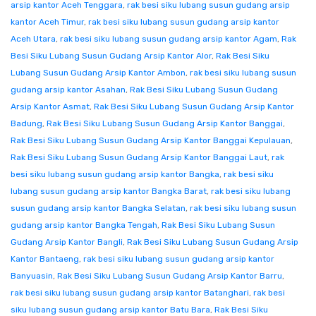
arsip kantor Aceh Tenggara
,
rak besi siku lubang susun gudang arsip
kantor Aceh Timur
,
rak besi siku lubang susun gudang arsip kantor
Aceh Utara
,
rak besi siku lubang susun gudang arsip kantor Agam
,
Rak
Besi Siku Lubang Susun Gudang Arsip Kantor Alor
,
Rak Besi Siku
Lubang Susun Gudang Arsip Kantor Ambon
,
rak besi siku lubang susun
gudang arsip kantor Asahan
,
Rak Besi Siku Lubang Susun Gudang
Arsip Kantor Asmat
,
Rak Besi Siku Lubang Susun Gudang Arsip Kantor
Badung
,
Rak Besi Siku Lubang Susun Gudang Arsip Kantor Banggai
,
Rak Besi Siku Lubang Susun Gudang Arsip Kantor Banggai Kepulauan
,
Rak Besi Siku Lubang Susun Gudang Arsip Kantor Banggai Laut
,
rak
besi siku lubang susun gudang arsip kantor Bangka
,
rak besi siku
lubang susun gudang arsip kantor Bangka Barat
,
rak besi siku lubang
susun gudang arsip kantor Bangka Selatan
,
rak besi siku lubang susun
gudang arsip kantor Bangka Tengah
,
Rak Besi Siku Lubang Susun
Gudang Arsip Kantor Bangli
,
Rak Besi Siku Lubang Susun Gudang Arsip
Kantor Bantaeng
,
rak besi siku lubang susun gudang arsip kantor
Banyuasin
,
Rak Besi Siku Lubang Susun Gudang Arsip Kantor Barru
,
rak besi siku lubang susun gudang arsip kantor Batanghari
,
rak besi
siku lubang susun gudang arsip kantor Batu Bara
,
Rak Besi Siku