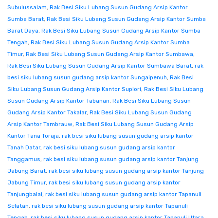
Subulussalam
,
Rak Besi Siku Lubang Susun Gudang Arsip Kantor
Sumba Barat
,
Rak Besi Siku Lubang Susun Gudang Arsip Kantor Sumba
Barat Daya
,
Rak Besi Siku Lubang Susun Gudang Arsip Kantor Sumba
Tengah
,
Rak Besi Siku Lubang Susun Gudang Arsip Kantor Sumba
Timur
,
Rak Besi Siku Lubang Susun Gudang Arsip Kantor Sumbawa
,
Rak Besi Siku Lubang Susun Gudang Arsip Kantor Sumbawa Barat
,
rak
besi siku lubang susun gudang arsip kantor Sungaipenuh
,
Rak Besi
Siku Lubang Susun Gudang Arsip Kantor Supiori
,
Rak Besi Siku Lubang
Susun Gudang Arsip Kantor Tabanan
,
Rak Besi Siku Lubang Susun
Gudang Arsip Kantor Takalar
,
Rak Besi Siku Lubang Susun Gudang
Arsip Kantor Tambrauw
,
Rak Besi Siku Lubang Susun Gudang Arsip
Kantor Tana Toraja
,
rak besi siku lubang susun gudang arsip kantor
Tanah Datar
,
rak besi siku lubang susun gudang arsip kantor
Tanggamus
,
rak besi siku lubang susun gudang arsip kantor Tanjung
Jabung Barat
,
rak besi siku lubang susun gudang arsip kantor Tanjung
Jabung Timur
,
rak besi siku lubang susun gudang arsip kantor
Tanjungbalai
,
rak besi siku lubang susun gudang arsip kantor Tapanuli
Selatan
,
rak besi siku lubang susun gudang arsip kantor Tapanuli
Tengah
,
rak besi siku lubang susun gudang arsip kantor Tapanuli Utara
,