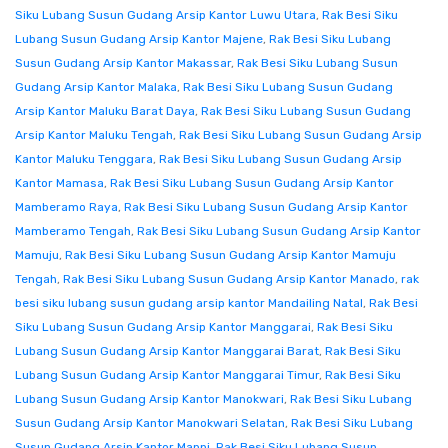
Siku Lubang Susun Gudang Arsip Kantor Luwu Utara
,
Rak Besi Siku
Lubang Susun Gudang Arsip Kantor Majene
,
Rak Besi Siku Lubang
Susun Gudang Arsip Kantor Makassar
,
Rak Besi Siku Lubang Susun
Gudang Arsip Kantor Malaka
,
Rak Besi Siku Lubang Susun Gudang
Arsip Kantor Maluku Barat Daya
,
Rak Besi Siku Lubang Susun Gudang
Arsip Kantor Maluku Tengah
,
Rak Besi Siku Lubang Susun Gudang Arsip
Kantor Maluku Tenggara
,
Rak Besi Siku Lubang Susun Gudang Arsip
Kantor Mamasa
,
Rak Besi Siku Lubang Susun Gudang Arsip Kantor
Mamberamo Raya
,
Rak Besi Siku Lubang Susun Gudang Arsip Kantor
Mamberamo Tengah
,
Rak Besi Siku Lubang Susun Gudang Arsip Kantor
Mamuju
,
Rak Besi Siku Lubang Susun Gudang Arsip Kantor Mamuju
Tengah
,
Rak Besi Siku Lubang Susun Gudang Arsip Kantor Manado
,
rak
besi siku lubang susun gudang arsip kantor Mandailing Natal
,
Rak Besi
Siku Lubang Susun Gudang Arsip Kantor Manggarai
,
Rak Besi Siku
Lubang Susun Gudang Arsip Kantor Manggarai Barat
,
Rak Besi Siku
Lubang Susun Gudang Arsip Kantor Manggarai Timur
,
Rak Besi Siku
Lubang Susun Gudang Arsip Kantor Manokwari
,
Rak Besi Siku Lubang
Susun Gudang Arsip Kantor Manokwari Selatan
,
Rak Besi Siku Lubang
Susun Gudang Arsip Kantor Mappi
,
Rak Besi Siku Lubang Susun