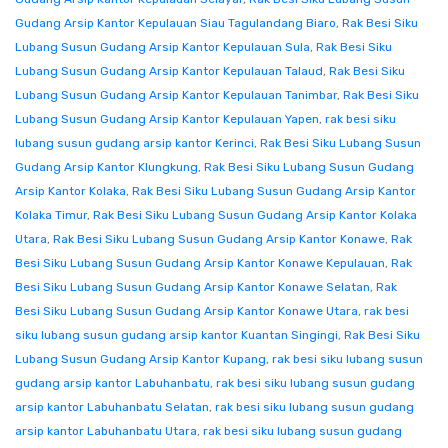
Gudang Arsip Kantor Kepulauan Siau Tagulandang Biaro
,
Rak Besi Siku
Lubang Susun Gudang Arsip Kantor Kepulauan Sula
,
Rak Besi Siku
Lubang Susun Gudang Arsip Kantor Kepulauan Talaud
,
Rak Besi Siku
Lubang Susun Gudang Arsip Kantor Kepulauan Tanimbar
,
Rak Besi Siku
Lubang Susun Gudang Arsip Kantor Kepulauan Yapen
,
rak besi siku
lubang susun gudang arsip kantor Kerinci
,
Rak Besi Siku Lubang Susun
Gudang Arsip Kantor Klungkung
,
Rak Besi Siku Lubang Susun Gudang
Arsip Kantor Kolaka
,
Rak Besi Siku Lubang Susun Gudang Arsip Kantor
Kolaka Timur
,
Rak Besi Siku Lubang Susun Gudang Arsip Kantor Kolaka
Utara
,
Rak Besi Siku Lubang Susun Gudang Arsip Kantor Konawe
,
Rak
Besi Siku Lubang Susun Gudang Arsip Kantor Konawe Kepulauan
,
Rak
Besi Siku Lubang Susun Gudang Arsip Kantor Konawe Selatan
,
Rak
Besi Siku Lubang Susun Gudang Arsip Kantor Konawe Utara
,
rak besi
siku lubang susun gudang arsip kantor Kuantan Singingi
,
Rak Besi Siku
Lubang Susun Gudang Arsip Kantor Kupang
,
rak besi siku lubang susun
gudang arsip kantor Labuhanbatu
,
rak besi siku lubang susun gudang
arsip kantor Labuhanbatu Selatan
,
rak besi siku lubang susun gudang
arsip kantor Labuhanbatu Utara
,
rak besi siku lubang susun gudang