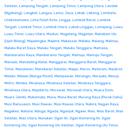
Selatan
,
Lampung Tengah
,
Lampung Timur
,
Lampung Utara
,
Landak
(Ngabang)
,
Langkat
,
Langsa
,
Lanny Jaya
,
Lebak
,
Lebong
,
Lembata
,
Lhokseumawe
,
Lima Puluh Kota
,
Lingga
,
Lombok Barat
,
Lombok
Tengah
,
Lombok Timur
,
Lombok Utara
,
Lubuk Linggau
,
Lumajang
,
Luwu
,
Luwu Timur
,
Luwu Utara
,
Madiun
,
Magelang
,
Magetan
,
Mahakam Ulu
(Ujoh Bilang)
,
Majalengka
,
Majene
,
Makassar
,
Malaka
,
Malang
,
Malinau
,
Maluku Barat Daya
,
Maluku Tengah
,
Maluku Tenggara
,
Mamasa
,
Mamberamo Raya
,
Mamberamo Tengah
,
Mamuju
,
Mamuju Tengah
,
Manado
,
Mandailing Natal
,
Manggarai
,
Manggarai Barat
,
Manggarai
Timur
,
Manokwari
,
Manokwari Selatan
,
Mappi
,
Maros
,
Mataram
,
Maybrat
,
Medan
,
Melawi (Nanga Pinoh)
,
Mempawah
,
Merangin
,
Merauke
,
Mesuji
,
Metro
,
Mimika
,
Minahasa
,
Minahasa Selatan
,
Minahasa Tenggara
,
Minahasa Utara
,
Mojokerto
,
Morowali
,
Morowali Utara
,
Muara Enim
,
Muaro Jambi
,
Mukomuko
,
Muna
,
Muna Barat
,
Murung Raya (Puruk Cahu)
,
Musi Banyuasin
,
Musi Rawas
,
Musi Rawas Utara
,
Nabire
,
Nagan Raya
,
Nagekeo
,
Natuna
,
Nduga
,
Ngada
,
Nganjuk
,
Ngawi
,
Nias
,
Nias Barat
,
Nias
Selatan
,
Nias Utara
,
Nunukan
,
Ogan Ilir
,
Ogan Komering Ilir
,
Ogan
Komering Ulu
,
Ogan Komering Ulu Selatan
,
Ogan Komering Ulu Timur
,