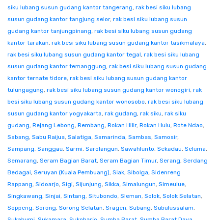
siku lubang susun gudang kantor tangerang
,
rak besi siku lubang
susun gudang kantor tangjung selor
,
rak besi siku lubang susun
gudang kantor tanjungpinang
,
rak besi siku lubang susun gudang
kantor tarakan
,
rak besi siku lubang susun gudang kantor tasikmalaya
,
rak besi siku lubang susun gudang kantor tegal
,
rak besi siku lubang
susun gudang kantor temanggung
,
rak besi siku lubang susun gudang
kantor ternate tidore
,
rak besi siku lubang susun gudang kantor
tulungagung
,
rak besi siku lubang susun gudang kantor wonogiri
,
rak
besi siku lubang susun gudang kantor wonosobo
,
rak besi siku lubang
susun gudang kantor yogyakarta
,
rak gudang
,
rak siku
,
rak siku
gudang
,
Rejang Lebong
,
Rembang
,
Rokan Hilir
,
Rokan Hulu
,
Rote Ndao
,
Sabang
,
Sabu Raijua
,
Salatiga
,
Samarinda
,
Sambas
,
Samosir
,
Sampang
,
Sanggau
,
Sarmi
,
Sarolangun
,
Sawahlunto
,
Sekadau
,
Seluma
,
Semarang
,
Seram Bagian Barat
,
Seram Bagian Timur
,
Serang
,
Serdang
Bedagai
,
Seruyan (Kuala Pembuang)
,
Siak
,
Sibolga
,
Sidenreng
Rappang
,
Sidoarjo
,
Sigi
,
Sijunjung
,
Sikka
,
Simalungun
,
Simeulue
,
Singkawang
,
Sinjai
,
Sintang
,
Situbondo
,
Sleman
,
Solok
,
Solok Selatan
,
Soppeng
,
Sorong
,
Sorong Selatan
,
Sragen
,
Subang
,
Subulussalam
,
Sukabumi
,
Sukamara
,
Sukoharjo
,
Sumba Barat
,
Sumba Barat Daya
,