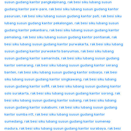
susun gudang kantor pangkalpinang
,
rak besi siku lubang susun
gudang kantor pare-pare
,
rak besi siku lubang susun gudang kantor
pasuruan
,
rak besi siku lubang susun gudang kantor pati
,
rak besi siku
lubang susun gudang kantor pekalongan
,
rak besi siku lubang susun
gudang kantor pekanbaru
,
rak besi siku lubang susun gudang kantor
pemalang
,
rak besi siku lubang susun gudang kantor pontianak
,
rak
besi siku lubang susun gudang kantor purwakarta
,
rak besi siku lubang
susun gudang kantor purwokerto banyumas
,
rak besi siku lubang
susun gudang kantor samarinda
,
rak besi siku lubang susun gudang
kantor semarang
,
rak besi siku lubang susun gudang kantor serang
banten
,
rak besi siku lubang susun gudang kantor sidoarjo
,
rak besi
siku lubang susun gudang kantor singkawang
,
rak besi siku lubang
susun gudang kantor sofifi
,
rak besi siku lubang susun gudang kantor
solo surakarta
,
rak besi siku lubang susun gudang kantor sorong
,
rak
besi siku lubang susun gudang kantor subang
,
rak besi siku lubang
susun gudang kantor sukabumi
,
rak besi siku lubang susun gudang
kantor sumba ntt
,
rak besi siku lubang susun gudang kantor
sumedang
,
rak besi siku lubang susun gudang kantor sumenep
madura
,
rak besi siku lubang susun gudang kantor surabaya
,
rak besi