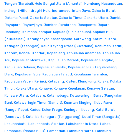
Tengah (Barabai)
,
Hulu Sungai Utara (Amuntai)
,
Humbang Hasundutan
,
Indragiri Hilir
,
Indragiri Hulu
,
Indramayu
,
Intan Jaya
,
Jakarta Barat
,
Jakarta Pusat
,
Jakarta Selatan
,
Jakarta Timur
,
Jakarta Utara
,
Jambi
,
Jayapura
,
Jayawijaya
,
Jember
,
Jembrana
,
Jeneponto
,
Jepara
,
Jombang
,
Kaimana
,
Kampar
,
Kapuas (Kuala Kapuas)
,
Kapuas Hulu
(Putussibau)
,
Karanganyar
,
Karangasem
,
Karawang
,
Karimun
,
Karo
,
Katingan (Kasongan)
,
Kaur
,
Kayong Utara (Sukadana)
,
Kebumen
,
Kediri
,
Keerom
,
Kendal
,
Kendari
,
Kepahiang
,
Kepulauan Anambas
,
Kepulauan
Aru
,
Kepulauan Mentawai
,
Kepulauan Meranti
,
Kepulauan Sangihe
,
Kepulauan Selayar
,
Kepulauan Seribu
,
Kepulauan Siau Tagulandang
Biaro
,
Kepulauan Sula
,
Kepulauan Talaud
,
Kepulauan Tanimbar
,
Kepulauan Yapen
,
Kerinci
,
Ketapang
,
Klaten
,
Klungkung
,
Kolaka
,
Kolaka
Timur
,
Kolaka Utara
,
Konawe
,
Konawe Kepulauan
,
Konawe Selatan
,
Konawe Utara
,
Kotabaru
,
Kotamobagu
,
Kotawaringin Barat (Pangkalan
Bun)
,
Kotawaringin Timur (Sampit)
,
Kuantan Singingi
,
Kubu Raya
(Sungai Raya)
,
Kudus
,
Kulon Progo
,
Kuningan
,
Kupang
,
Kutai Barat
(Sendawar)
,
Kutai Kartanegara (Tenggarong)
,
Kutai Timur (Sangatta)
,
Labuhanbatu
,
Labuhanbatu Selatan
,
Labuhanbatu Utara
,
Lahat
,
Lamandau (Nanga Bulik)
,
Lamongan
,
Lampung Barat
,
Lampung