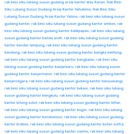
rak besi siku lubang susun gudang arsip kantor Way Kanan
,
Rak Besi
Siku Lubang Susun Gudang Arsip Kantor Yahukimo
,
Rak Besi Siku
Lubang Susun Gudang Arsip Kantor Yalimo
,
rak besi siku lubang susun
gudang kantor
,
rak besi siku lubang susun gudang kantor ambon
,
rak
besi siku lubang susun gudang kantor balikpapan
,
rak besi siku lubang
susun gudang kantor banda aceh
,
rak besi siku lubang susun gudang
kantor bandar lampung
,
rak besi siku lubang susun gudang kantor
bandung
,
rak besi siku lubang susun gudang kantor bangka belitung
,
rak besi siku lubang susun gudang kantor bangkalan
,
rak besi siku
lubang susun gudang kantor banjarbaru
,
rak besi siku lubang susun
gudang kantor banjarmasin
,
rak besi siku lubang susun gudang kantor
banjarnegara
,
rak besi siku lubang susun gudang kantor banyuwangi
,
rak besi siku lubang susun gudang kantor bekasi
,
rak besi siku lubang
susun gudang kantor bengkulu
,
rak besi siku lubang susun gudang
kantor bitung sulut
,
rak besi siku lubang susun gudang kantor blitar
,
rak besi siku lubang susun gudang kantor bogor
,
rak besi siku lubang
susun gudang kantor bondowoso
,
rak besi siku lubang susun gudang
kantor brebes
,
rak besi siku lubang susun gudang kantor buton sultra
,
rak besi siku lubang susun gudang kantor ciamis
,
rak besi siku lubang