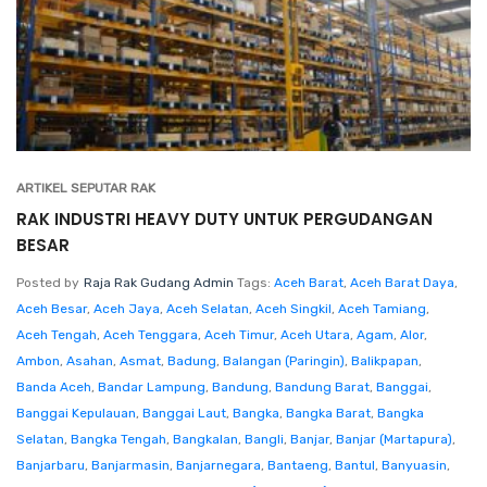
ARTIKEL SEPUTAR RAK
RAK INDUSTRI HEAVY DUTY UNTUK PERGUDANGAN
BESAR
Posted by
Raja Rak Gudang Admin
Tags:
Aceh Barat
,
Aceh Barat Daya
,
Aceh Besar
,
Aceh Jaya
,
Aceh Selatan
,
Aceh Singkil
,
Aceh Tamiang
,
Aceh Tengah
,
Aceh Tenggara
,
Aceh Timur
,
Aceh Utara
,
Agam
,
Alor
,
Ambon
,
Asahan
,
Asmat
,
Badung
,
Balangan (Paringin)
,
Balikpapan
,
Banda Aceh
,
Bandar Lampung
,
Bandung
,
Bandung Barat
,
Banggai
,
Banggai Kepulauan
,
Banggai Laut
,
Bangka
,
Bangka Barat
,
Bangka
Selatan
,
Bangka Tengah
,
Bangkalan
,
Bangli
,
Banjar
,
Banjar (Martapura)
,
Banjarbaru
,
Banjarmasin
,
Banjarnegara
,
Bantaeng
,
Bantul
,
Banyuasin
,