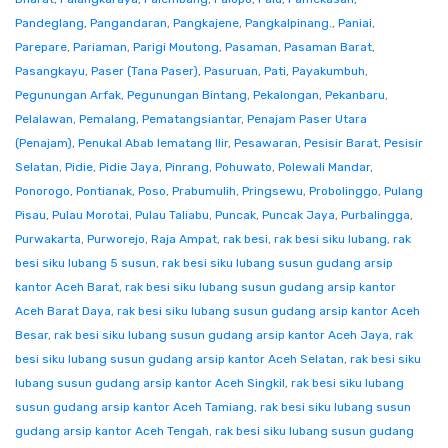
Pandeglang
,
Pangandaran
,
Pangkajene
,
Pangkalpinang.
,
Paniai
,
Parepare
,
Pariaman
,
Parigi Moutong
,
Pasaman
,
Pasaman Barat
,
Pasangkayu
,
Paser (Tana Paser)
,
Pasuruan
,
Pati
,
Payakumbuh
,
Pegunungan Arfak
,
Pegunungan Bintang
,
Pekalongan
,
Pekanbaru
,
Pelalawan
,
Pemalang
,
Pematangsiantar
,
Penajam Paser Utara
(Penajam)
,
Penukal Abab lematang Ilir
,
Pesawaran
,
Pesisir Barat
,
Pesisir
Selatan
,
Pidie
,
Pidie Jaya
,
Pinrang
,
Pohuwato
,
Polewali Mandar
,
Ponorogo
,
Pontianak
,
Poso
,
Prabumulih
,
Pringsewu
,
Probolinggo
,
Pulang
Pisau
,
Pulau Morotai
,
Pulau Taliabu
,
Puncak
,
Puncak Jaya
,
Purbalingga
,
Purwakarta
,
Purworejo
,
Raja Ampat
,
rak besi
,
rak besi siku lubang
,
rak
besi siku lubang 5 susun
,
rak besi siku lubang susun gudang arsip
kantor Aceh Barat
,
rak besi siku lubang susun gudang arsip kantor
Aceh Barat Daya
,
rak besi siku lubang susun gudang arsip kantor Aceh
Besar
,
rak besi siku lubang susun gudang arsip kantor Aceh Jaya
,
rak
besi siku lubang susun gudang arsip kantor Aceh Selatan
,
rak besi siku
lubang susun gudang arsip kantor Aceh Singkil
,
rak besi siku lubang
susun gudang arsip kantor Aceh Tamiang
,
rak besi siku lubang susun
gudang arsip kantor Aceh Tengah
,
rak besi siku lubang susun gudang