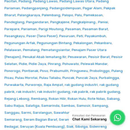
Pacitan
,
Padang
,
Padang Lawas
,
Padang Lawas Utara
,
Padang
Pariaman
,
Padangpanjang
,
Padangsidempuan
,
Pagar Alam
,
Pakpak
Bharat
,
Palangkaraya
,
Palembang
,
Palopo
,
Palu
,
Pamekasan
,
Pandeglang
,
Pangandaran
,
Pangkajene
,
Pangkalpinang.
,
Paniai
,
Parepare
,
Pariaman
,
Parigi Moutong
,
Pasaman
,
Pasaman Barat
,
Pasangkayu
,
Paser (Tana Paser)
,
Pasuruan
,
Pati
,
Payakumbuh
,
Pegunungan Arfak
,
Pegunungan Bintang
,
Pekalongan
,
Pekanbaru
,
Pelalawan
,
Pemalang
,
Pematangsiantar
,
Penajam Paser Utara
(Penajam)
,
Penukal Abab lematang Ilir
,
Pesawaran
,
Pesisir Barat
,
Pesisir
Selatan
,
Pidie
,
Pidie Jaya
,
Pinrang
,
Pohuwato
,
Polewali Mandar
,
Ponorogo
,
Pontianak
,
Poso
,
Prabumulih
,
Pringsewu
,
Probolinggo
,
Pulang
Pisau
,
Pulau Morotai
,
Pulau Taliabu
,
Puncak
,
Puncak Jaya
,
Purbalingga
,
Purwakarta
,
Purworejo
,
Raja Ampat
,
rak gudang industri
,
rak gudang
pabrik
,
rak industri
,
rak industri gudang
,
rak pabrik
,
rak pabrik gudang
,
Rejang Lebong
,
Rembang
,
Rokan Hilir
,
Rokan Hulu
,
Rote Ndao
,
Sabang
,
Sabu Raijua
,
Salatiga
,
Samarinda
,
Sambas
,
Samosir
,
Sampang
,
Sanggau
,
Sarmi
,
Sarolangun
,
Sawahlunto
,
Sekadau
,
Seluma
,
Konsultasi dan Pemesanan
Chat Kami Sekarang
Semarang
,
Seram Bagian Barat
,
Seram Bagian Timur
,
Serang
,
Serdang
Bedagai
,
Seruyan (Kuala Pembuang)
,
Siak
,
Sibolga
,
Sidenreng