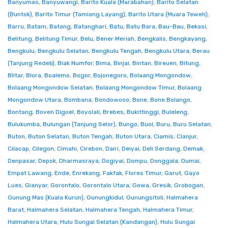
Banyumas
,
Banyuwangi
,
Barito Kuala (Marabahan)
,
Barito Selatan
(Buntok)
,
Barito Timur (Tamiang Layang)
,
Barito Utara (Muara Teweh)
,
Barru
,
Batam
,
Batang
,
Batanghari
,
Batu
,
Batu Bara
,
Bau-Bau
,
Bekasi
,
Belitung
,
Belitung Timur
,
Belu
,
Bener Meriah
,
Bengkalis
,
Bengkayang
,
Bengkulu
,
Bengkulu Selatan
,
Bengkulu Tengah
,
Bengkulu Utara
,
Berau
(Tanjung Redeb)
,
Biak Numfor
,
Bima
,
Binjai
,
Bintan
,
Bireuen
,
Bitung
,
Blitar
,
Blora
,
Boalemo
,
Bogor
,
Bojonegoro
,
Bolaang Mongondow
,
Bolaang Mongondow Selatan
,
Bolaang Mongondow Timur
,
Bolaang
Mongondow Utara
,
Bombana
,
Bondowoso
,
Bone
,
Bone Bolango
,
Bontang
,
Boven Digoel
,
Boyolali
,
Brebes
,
Bukittinggi
,
Buleleng
,
Bulukumba
,
Bulungan (Tanjung Selor)
,
Bungo
,
Buol
,
Buru
,
Buru Selatan
,
Buton
,
Buton Selatan
,
Buton Tengah
,
Buton Utara
,
Ciamis
,
Cianjur
,
Cilacap
,
Cilegon
,
Cimahi
,
Cirebon
,
Dairi
,
Deiyai
,
Deli Serdang
,
Demak
,
Denpasar
,
Depok
,
Dharmasraya
,
Dogiyai
,
Dompu
,
Donggala
,
Dumai
,
Empat Lawang
,
Ende
,
Enrekang
,
Fakfak
,
Flores Timur
,
Garut
,
Gayo
Lues
,
Gianyar
,
Gorontalo
,
Gorontalo Utara
,
Gowa
,
Gresik
,
Grobogan
,
Gunung Mas (Kuala Kurun)
,
Gunungkidul
,
Gunungsitoli
,
Halmahera
Barat
,
Halmahera Selatan
,
Halmahera Tengah
,
Halmahera Timur
,
Halmahera Utara
,
Hulu Sungai Selatan (Kandangan)
,
Hulu Sungai