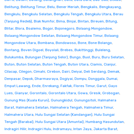
Belitung
,
Belitung Timur
,
Belu
,
Bener Meriah
,
Bengkalis
,
Bengkayang
,
Bengkulu
,
Bengkulu Selatan
,
Bengkulu Tengah
,
Bengkulu Utara
,
Berau
(Tanjung Redeb)
,
Biak Numfor
,
Bima
,
Binjai
,
Bintan
,
Bireuen
,
Bitung
,
Blitar
,
Blora
,
Boalemo
,
Bogor
,
Bojonegoro
,
Bolaang Mongondow
,
Bolaang Mongondow Selatan
,
Bolaang Mongondow Timur
,
Bolaang
Mongondow Utara
,
Bombana
,
Bondowoso
,
Bone
,
Bone Bolango
,
Bontang
,
Boven Digoel
,
Boyolali
,
Brebes
,
Bukittinggi
,
Buleleng
,
Bulukumba
,
Bulungan (Tanjung Selor)
,
Bungo
,
Buol
,
Buru
,
Buru Selatan
,
Buton
,
Buton Selatan
,
Buton Tengah
,
Buton Utara
,
Ciamis
,
Cianjur
,
Cilacap
,
Cilegon
,
Cimahi
,
Cirebon
,
Dairi
,
Deiyai
,
Deli Serdang
,
Demak
,
Denpasar
,
Depok
,
Dharmasraya
,
Dogiyai
,
Dompu
,
Donggala
,
Dumai
,
Empat Lawang
,
Ende
,
Enrekang
,
Fakfak
,
Flores Timur
,
Garut
,
Gayo
Lues
,
Gianyar
,
Gorontalo
,
Gorontalo Utara
,
Gowa
,
Gresik
,
Grobogan
,
Gunung Mas (Kuala Kurun)
,
Gunungkidul
,
Gunungsitoli
,
Halmahera
Barat
,
Halmahera Selatan
,
Halmahera Tengah
,
Halmahera Timur
,
Halmahera Utara
,
Hulu Sungai Selatan (Kandangan)
,
Hulu Sungai
Tengah (Barabai)
,
Hulu Sungai Utara (Amuntai)
,
Humbang Hasundutan
,
Indragiri Hilir
,
Indragiri Hulu
,
Indramayu
,
Intan Jaya
,
Jakarta Barat
,