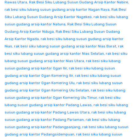
Rawas Utara
,
Rak Besi Siku Lubang Susun Gudang Arsip Kantor Nabire
,
rak besi siku lubang susun gudang arsip kantor Nagan Raya
,
Rak Besi
Siku Lubang Susun Gudang Arsip Kantor Nagekeo
,
rak besi siku lubang
susun gudang arsip kantor Natuna
,
Rak Besi Siku Lubang Susun
Gudang Arsip Kantor Nduga
,
Rak Besi Siku Lubang Susun Gudang
Arsip Kantor Ngada
,
rak besi siku lubang susun gudang arsip kantor
Nias
,
rak besi siku lubang susun gudang arsip kantor Nias Barat
,
rak
besi siku lubang susun gudang arsip kantor Nias Selatan
,
rak besi siku
lubang susun gudang arsip kantor Nias Utara
,
rak besi siku lubang
susun gudang arsip kantor Ogan Ilir
,
rak besi siku lubang susun
gudang arsip kantor Ogan Komering Ilir
,
rak besi siku lubang susun
gudang arsip kantor Ogan Komering Ulu
,
rak besi siku lubang susun
gudang arsip kantor Ogan Komering Ulu Selatan
,
rak besi siku lubang
susun gudang arsip kantor Ogan Komering Ulu Timur
,
rak besi siku
lubang susun gudang arsip kantor Padang Lawas
,
rak besi siku lubang
susun gudang arsip kantor Padang Lawas Utara
,
rak besi siku lubang
susun gudang arsip kantor Padang Pariaman
,
rak besi siku lubang
susun gudang arsip kantor Padangpanjang
,
rak besi siku lubang susun
gudang arsip kantor Padangsidempuan
,
rak besi siku lubang susun