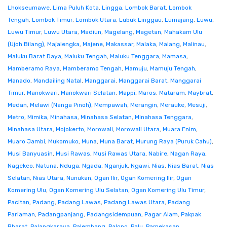
Lhokseumawe
,
Lima Puluh Kota
,
Lingga
,
Lombok Barat
,
Lombok
Tengah
,
Lombok Timur
,
Lombok Utara
,
Lubuk Linggau
,
Lumajang
,
Luwu
,
Luwu Timur
,
Luwu Utara
,
Madiun
,
Magelang
,
Magetan
,
Mahakam Ulu
(Ujoh Bilang)
,
Majalengka
,
Majene
,
Makassar
,
Malaka
,
Malang
,
Malinau
,
Maluku Barat Daya
,
Maluku Tengah
,
Maluku Tenggara
,
Mamasa
,
Mamberamo Raya
,
Mamberamo Tengah
,
Mamuju
,
Mamuju Tengah
,
Manado
,
Mandailing Natal
,
Manggarai
,
Manggarai Barat
,
Manggarai
Timur
,
Manokwari
,
Manokwari Selatan
,
Mappi
,
Maros
,
Mataram
,
Maybrat
,
Medan
,
Melawi (Nanga Pinoh)
,
Mempawah
,
Merangin
,
Merauke
,
Mesuji
,
Metro
,
Mimika
,
Minahasa
,
Minahasa Selatan
,
Minahasa Tenggara
,
Minahasa Utara
,
Mojokerto
,
Morowali
,
Morowali Utara
,
Muara Enim
,
Muaro Jambi
,
Mukomuko
,
Muna
,
Muna Barat
,
Murung Raya (Puruk Cahu)
,
Musi Banyuasin
,
Musi Rawas
,
Musi Rawas Utara
,
Nabire
,
Nagan Raya
,
Nagekeo
,
Natuna
,
Nduga
,
Ngada
,
Nganjuk
,
Ngawi
,
Nias
,
Nias Barat
,
Nias
Selatan
,
Nias Utara
,
Nunukan
,
Ogan Ilir
,
Ogan Komering Ilir
,
Ogan
Komering Ulu
,
Ogan Komering Ulu Selatan
,
Ogan Komering Ulu Timur
,
Pacitan
,
Padang
,
Padang Lawas
,
Padang Lawas Utara
,
Padang
Pariaman
,
Padangpanjang
,
Padangsidempuan
,
Pagar Alam
,
Pakpak
Bharat
,
Palangkaraya
,
Palembang
,
Palopo
,
Palu
,
Pamekasan
,