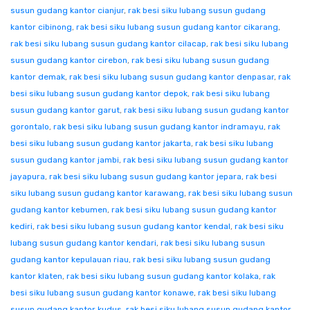
susun gudang kantor cianjur
,
rak besi siku lubang susun gudang
kantor cibinong
,
rak besi siku lubang susun gudang kantor cikarang
,
rak besi siku lubang susun gudang kantor cilacap
,
rak besi siku lubang
susun gudang kantor cirebon
,
rak besi siku lubang susun gudang
kantor demak
,
rak besi siku lubang susun gudang kantor denpasar
,
rak
besi siku lubang susun gudang kantor depok
,
rak besi siku lubang
susun gudang kantor garut
,
rak besi siku lubang susun gudang kantor
gorontalo
,
rak besi siku lubang susun gudang kantor indramayu
,
rak
besi siku lubang susun gudang kantor jakarta
,
rak besi siku lubang
susun gudang kantor jambi
,
rak besi siku lubang susun gudang kantor
jayapura
,
rak besi siku lubang susun gudang kantor jepara
,
rak besi
siku lubang susun gudang kantor karawang
,
rak besi siku lubang susun
gudang kantor kebumen
,
rak besi siku lubang susun gudang kantor
kediri
,
rak besi siku lubang susun gudang kantor kendal
,
rak besi siku
lubang susun gudang kantor kendari
,
rak besi siku lubang susun
gudang kantor kepulauan riau
,
rak besi siku lubang susun gudang
kantor klaten
,
rak besi siku lubang susun gudang kantor kolaka
,
rak
besi siku lubang susun gudang kantor konawe
,
rak besi siku lubang
susun gudang kantor kudus
,
rak besi siku lubang susun gudang kantor