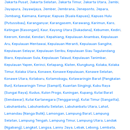
Jakarta Pusat
,
Jakarta Selatan
,
Jakarta Timur
,
Jakarta Utara
,
Jambi
,
Jayapura
,
Jayawijaya
,
Jember
,
Jembrana
,
Jeneponto
,
Jepara
,
Jombang
,
Kaimana
,
Kampar
,
Kapuas (Kuala Kapuas)
,
Kapuas Hulu
(Putussibau)
,
Karanganyar
,
Karangasem
,
Karawang
,
Karimun
,
Karo
,
Katingan (Kasongan)
,
Kaur
,
Kayong Utara (Sukadana)
,
Kebumen
,
Kediri
,
Keerom
,
Kendal
,
Kendari
,
Kepahiang
,
Kepulauan Anambas
,
Kepulauan
Aru
,
Kepulauan Mentawai
,
Kepulauan Meranti
,
Kepulauan Sangihe
,
Kepulauan Selayar
,
Kepulauan Seribu
,
Kepulauan Siau Tagulandang
Biaro
,
Kepulauan Sula
,
Kepulauan Talaud
,
Kepulauan Tanimbar
,
Kepulauan Yapen
,
Kerinci
,
Ketapang
,
Klaten
,
Klungkung
,
Kolaka
,
Kolaka
Timur
,
Kolaka Utara
,
Konawe
,
Konawe Kepulauan
,
Konawe Selatan
,
Konawe Utara
,
Kotabaru
,
Kotamobagu
,
Kotawaringin Barat (Pangkalan
Bun)
,
Kotawaringin Timur (Sampit)
,
Kuantan Singingi
,
Kubu Raya
(Sungai Raya)
,
Kudus
,
Kulon Progo
,
Kuningan
,
Kupang
,
Kutai Barat
(Sendawar)
,
Kutai Kartanegara (Tenggarong)
,
Kutai Timur (Sangatta)
,
Labuhanbatu
,
Labuhanbatu Selatan
,
Labuhanbatu Utara
,
Lahat
,
Lamandau (Nanga Bulik)
,
Lamongan
,
Lampung Barat
,
Lampung
Selatan
,
Lampung Tengah
,
Lampung Timur
,
Lampung Utara
,
Landak
(Ngabang)
,
Langkat
,
Langsa
,
Lanny Jaya
,
Lebak
,
Lebong
,
Lembata
,