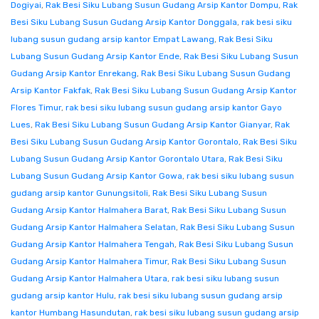
Dogiyai
,
Rak Besi Siku Lubang Susun Gudang Arsip Kantor Dompu
,
Rak
Besi Siku Lubang Susun Gudang Arsip Kantor Donggala
,
rak besi siku
lubang susun gudang arsip kantor Empat Lawang
,
Rak Besi Siku
Lubang Susun Gudang Arsip Kantor Ende
,
Rak Besi Siku Lubang Susun
Gudang Arsip Kantor Enrekang
,
Rak Besi Siku Lubang Susun Gudang
Arsip Kantor Fakfak
,
Rak Besi Siku Lubang Susun Gudang Arsip Kantor
Flores Timur
,
rak besi siku lubang susun gudang arsip kantor Gayo
Lues
,
Rak Besi Siku Lubang Susun Gudang Arsip Kantor Gianyar
,
Rak
Besi Siku Lubang Susun Gudang Arsip Kantor Gorontalo
,
Rak Besi Siku
Lubang Susun Gudang Arsip Kantor Gorontalo Utara
,
Rak Besi Siku
Lubang Susun Gudang Arsip Kantor Gowa
,
rak besi siku lubang susun
gudang arsip kantor Gunungsitoli
,
Rak Besi Siku Lubang Susun
Gudang Arsip Kantor Halmahera Barat
,
Rak Besi Siku Lubang Susun
Gudang Arsip Kantor Halmahera Selatan
,
Rak Besi Siku Lubang Susun
Gudang Arsip Kantor Halmahera Tengah
,
Rak Besi Siku Lubang Susun
Gudang Arsip Kantor Halmahera Timur
,
Rak Besi Siku Lubang Susun
Gudang Arsip Kantor Halmahera Utara
,
rak besi siku lubang susun
gudang arsip kantor Hulu
,
rak besi siku lubang susun gudang arsip
kantor Humbang Hasundutan
,
rak besi siku lubang susun gudang arsip