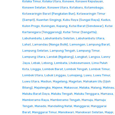
Kolaka Timur
,
Kolaka Utara
,
Konawe
,
Konawe Kepulauan
,
Konawe Selatan
,
Konawe Utara
,
Kotabaru
,
Kotamobagu
,
Kotawaringin Barat (Pangkalan Bun)
,
Kotawaringin Timur
(Sampit)
,
Kuantan Singingi
,
Kubu Raya (Sungai Raya)
,
Kudus
,
Kulon Progo
,
Kuningan
,
Kupang
,
Kutai Barat (Sendawar)
,
Kutai
Kartanegara (Tenggarong)
,
Kutai Timur (Sangatta)
,
Labuhanbatu
,
Labuhanbatu Selatan
,
Labuhanbatu Utara
,
Lahat
,
Lamandau (Nanga Bulik)
,
Lamongan
,
Lampung Barat
,
Lampung Selatan
,
Lampung Tengah
,
Lampung Timur
,
Lampung Utara
,
Landak (Ngabang)
,
Langkat
,
Langsa
,
Lanny
Jaya
,
Lebak
,
Lebong
,
Lembata
,
Lhokseumawe
,
Lima Puluh
Kota
,
Lingga
,
Lombok Barat
,
Lombok Tengah
,
Lombok Timur
,
Lombok Utara
,
Lubuk Linggau
,
Lumajang
,
Luwu
,
Luwu Timur
,
Luwu Utara
,
Madiun
,
Magelang
,
Magetan
,
Mahakam Ulu (Ujoh
Bilang)
,
Majalengka
,
Majene
,
Makassar
,
Malaka
,
Malang
,
Malinau
,
Maluku Barat Daya
,
Maluku Tengah
,
Maluku Tenggara
,
Mamasa
,
Mamberamo Raya
,
Mamberamo Tengah
,
Mamuju
,
Mamuju
Tengah
,
Manado
,
Mandailing Natal
,
Manggarai
,
Manggarai
Barat
,
Manggarai Timur
,
Manokwari
,
Manokwari Selatan
,
Mappi
,