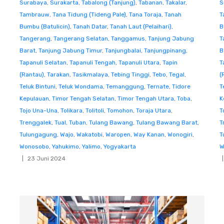
Surabaya
,
Surakarta
,
Tabalong (Tanjung)
,
Tabanan
,
Takalar
,
S
Tambrauw
,
Tana Tidung (Tideng Pale)
,
Tana Toraja
,
Tanah
T
Bumbu (Batulicin)
,
Tanah Datar
,
Tanah Laut (Pelaihari)
,
B
Tangerang
,
Tangerang Selatan
,
Tanggamus
,
Tanjung Jabung
T
Barat
,
Tanjung Jabung Timur
,
Tanjungbalai
,
Tanjungpinang
,
B
Tapanuli Selatan
,
Tapanuli Tengah
,
Tapanuli Utara
,
Tapin
T
(Rantau)
,
Tarakan
,
Tasikmalaya
,
Tebing Tinggi
,
Tebo
,
Tegal
,
(
Teluk Bintuni
,
Teluk Wondama
,
Temanggung
,
Ternate
,
Tidore
T
Kepulauan
,
Timor Tengah Selatan
,
Timor Tengah Utara
,
Toba
,
K
Tojo Una-Una
,
Tolikara
,
Tolitoli
,
Tomohon
,
Toraja Utara
,
T
Trenggalek
,
Tual
,
Tuban
,
Tulang Bawang
,
Tulang Bawang Barat
,
T
Tulungagung
,
Wajo
,
Wakatobi
,
Waropen
,
Way Kanan
,
Wonogiri
,
T
Wonosobo
,
Yahukimo
,
Yalimo
,
Yogyakarta
W
23 Juni 2024