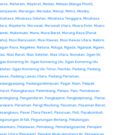
aros
,
Mataram
,
Maybrat
,
Medan
,
Melawi (Nanga Pinoh)
,
empawah
,
Merangin
,
Merauke
,
Mesuji
,
Metro
,
Mimika
,
inahasa
,
Minahasa Selatan
,
Minahasa Tenggara
,
Minahasa
tara
,
Mojokerto
,
Morowali
,
Morowali Utara
,
Muara Enim
,
Muaro
ambi
,
Mukomuko
,
Muna
,
Muna Barat
,
Murung Raya (Puruk
ahu)
,
Musi Banyuasin
,
Musi Rawas
,
Musi Rawas Utara
,
Nabire
,
agan Raya
,
Nagekeo
,
Natuna
,
Nduga
,
Ngada
,
Nganjuk
,
Ngawi
,
ias
,
Nias Barat
,
Nias Selatan
,
Nias Utara
,
Nunukan
,
Ogan Ilir
,
gan Komering Ilir
,
Ogan Komering Ulu
,
Ogan Komering Ulu
elatan
,
Ogan Komering Ulu Timur
,
Pacitan
,
Padang
,
Padang
awas
,
Padang Lawas Utara
,
Padang Pariaman
,
adangpanjang
,
Padangsidempuan
,
Pagar Alam
,
Pakpak
harat
,
Palangkaraya
,
Palembang
,
Palopo
,
Palu
,
Pamekasan
,
andeglang
,
Pangandaran
,
Pangkajene
,
Pangkalpinang.
,
Paniai
,
arepare
,
Pariaman
,
Parigi Moutong
,
Pasaman
,
Pasaman Barat
,
asangkayu
,
Paser (Tana Paser)
,
Pasuruan
,
Pati
,
Payakumbuh
,
egunungan Arfak
,
Pegunungan Bintang
,
Pekalongan
,
ekanbaru
,
Pelalawan
,
Pemalang
,
Pematangsiantar
,
Penajam
aser Utara (Penajam)
,
Penukal Abab lematang Ilir
,
Pesawaran
,