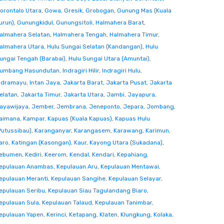
orontalo Utara
,
Gowa
,
Gresik
,
Grobogan
,
Gunung Mas (Kuala
urun)
,
Gunungkidul
,
Gunungsitoli
,
Halmahera Barat
,
almahera Selatan
,
Halmahera Tengah
,
Halmahera Timur
,
almahera Utara
,
Hulu Sungai Selatan (Kandangan)
,
Hulu
ungai Tengah (Barabai)
,
Hulu Sungai Utara (Amuntai)
,
umbang Hasundutan
,
Indragiri Hilir
,
Indragiri Hulu
,
ndramayu
,
Intan Jaya
,
Jakarta Barat
,
Jakarta Pusat
,
Jakarta
elatan
,
Jakarta Timur
,
Jakarta Utara
,
Jambi
,
Jayapura
,
ayawijaya
,
Jember
,
Jembrana
,
Jeneponto
,
Jepara
,
Jombang
,
aimana
,
Kampar
,
Kapuas (Kuala Kapuas)
,
Kapuas Hulu
Putussibau)
,
Karanganyar
,
Karangasem
,
Karawang
,
Karimun
,
aro
,
Katingan (Kasongan)
,
Kaur
,
Kayong Utara (Sukadana)
,
ebumen
,
Kediri
,
Keerom
,
Kendal
,
Kendari
,
Kepahiang
,
epulauan Anambas
,
Kepulauan Aru
,
Kepulauan Mentawai
,
epulauan Meranti
,
Kepulauan Sangihe
,
Kepulauan Selayar
,
epulauan Seribu
,
Kepulauan Siau Tagulandang Biaro
,
epulauan Sula
,
Kepulauan Talaud
,
Kepulauan Tanimbar
,
epulauan Yapen
,
Kerinci
,
Ketapang
,
Klaten
,
Klungkung
,
Kolaka
,