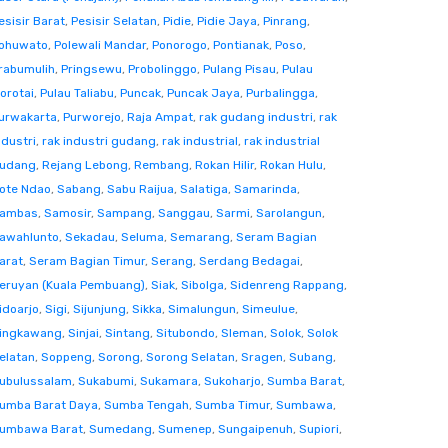
esisir Barat
,
Pesisir Selatan
,
Pidie
,
Pidie Jaya
,
Pinrang
,
ohuwato
,
Polewali Mandar
,
Ponorogo
,
Pontianak
,
Poso
,
rabumulih
,
Pringsewu
,
Probolinggo
,
Pulang Pisau
,
Pulau
orotai
,
Pulau Taliabu
,
Puncak
,
Puncak Jaya
,
Purbalingga
,
urwakarta
,
Purworejo
,
Raja Ampat
,
rak gudang industri
,
rak
ndustri
,
rak industri gudang
,
rak industrial
,
rak industrial
udang
,
Rejang Lebong
,
Rembang
,
Rokan Hilir
,
Rokan Hulu
,
ote Ndao
,
Sabang
,
Sabu Raijua
,
Salatiga
,
Samarinda
,
ambas
,
Samosir
,
Sampang
,
Sanggau
,
Sarmi
,
Sarolangun
,
awahlunto
,
Sekadau
,
Seluma
,
Semarang
,
Seram Bagian
arat
,
Seram Bagian Timur
,
Serang
,
Serdang Bedagai
,
eruyan (Kuala Pembuang)
,
Siak
,
Sibolga
,
Sidenreng Rappang
,
idoarjo
,
Sigi
,
Sijunjung
,
Sikka
,
Simalungun
,
Simeulue
,
ingkawang
,
Sinjai
,
Sintang
,
Situbondo
,
Sleman
,
Solok
,
Solok
elatan
,
Soppeng
,
Sorong
,
Sorong Selatan
,
Sragen
,
Subang
,
ubulussalam
,
Sukabumi
,
Sukamara
,
Sukoharjo
,
Sumba Barat
,
umba Barat Daya
,
Sumba Tengah
,
Sumba Timur
,
Sumbawa
,
umbawa Barat
,
Sumedang
,
Sumenep
,
Sungaipenuh
,
Supiori
,