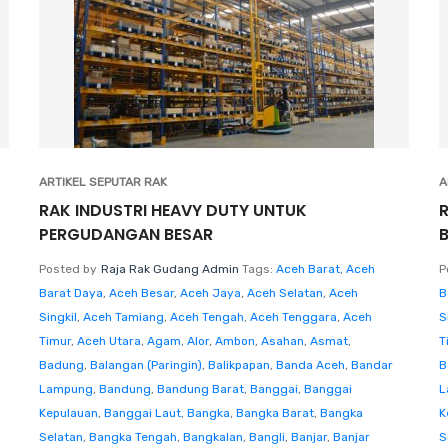
ARTIKEL SEPUTAR RAK
A
RAK INDUSTRI HEAVY DUTY UNTUK
PERGUDANGAN BESAR
Posted by
Raja Rak Gudang Admin
Tags:
Aceh Barat
,
Aceh
P
Barat Daya
,
Aceh Besar
,
Aceh Jaya
,
Aceh Selatan
,
Aceh
B
Singkil
,
Aceh Tamiang
,
Aceh Tengah
,
Aceh Tenggara
,
Aceh
S
Timur
,
Aceh Utara
,
Agam
,
Alor
,
Ambon
,
Asahan
,
Asmat
,
T
Badung
,
Balangan (Paringin)
,
Balikpapan
,
Banda Aceh
,
Bandar
B
Lampung
,
Bandung
,
Bandung Barat
,
Banggai
,
Banggai
L
Kepulauan
,
Banggai Laut
,
Bangka
,
Bangka Barat
,
Bangka
K
Selatan
,
Bangka Tengah
,
Bangkalan
,
Bangli
,
Banjar
,
Banjar
S