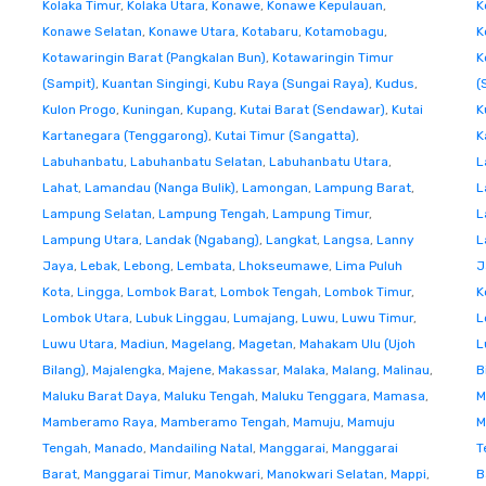
Kolaka Timur
,
Kolaka Utara
,
Konawe
,
Konawe Kepulauan
,
K
Konawe Selatan
,
Konawe Utara
,
Kotabaru
,
Kotamobagu
,
K
Kotawaringin Barat (Pangkalan Bun)
,
Kotawaringin Timur
K
(Sampit)
,
Kuantan Singingi
,
Kubu Raya (Sungai Raya)
,
Kudus
,
(
Kulon Progo
,
Kuningan
,
Kupang
,
Kutai Barat (Sendawar)
,
Kutai
K
Kartanegara (Tenggarong)
,
Kutai Timur (Sangatta)
,
K
Labuhanbatu
,
Labuhanbatu Selatan
,
Labuhanbatu Utara
,
L
Lahat
,
Lamandau (Nanga Bulik)
,
Lamongan
,
Lampung Barat
,
L
Lampung Selatan
,
Lampung Tengah
,
Lampung Timur
,
L
Lampung Utara
,
Landak (Ngabang)
,
Langkat
,
Langsa
,
Lanny
L
Jaya
,
Lebak
,
Lebong
,
Lembata
,
Lhokseumawe
,
Lima Puluh
J
Kota
,
Lingga
,
Lombok Barat
,
Lombok Tengah
,
Lombok Timur
,
K
Lombok Utara
,
Lubuk Linggau
,
Lumajang
,
Luwu
,
Luwu Timur
,
L
Luwu Utara
,
Madiun
,
Magelang
,
Magetan
,
Mahakam Ulu (Ujoh
L
Bilang)
,
Majalengka
,
Majene
,
Makassar
,
Malaka
,
Malang
,
Malinau
,
B
Maluku Barat Daya
,
Maluku Tengah
,
Maluku Tenggara
,
Mamasa
,
M
Mamberamo Raya
,
Mamberamo Tengah
,
Mamuju
,
Mamuju
M
Tengah
,
Manado
,
Mandailing Natal
,
Manggarai
,
Manggarai
T
Barat
,
Manggarai Timur
,
Manokwari
,
Manokwari Selatan
,
Mappi
,
B