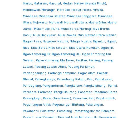
Maros
,
Mataram
,
Maybrat
,
Medan
,
Melawi (Nanga Pinoh)
,
Mempawah
,
Merangin
,
Merauke
,
Mesuji
,
Metro
,
Mimika
,
Minahasa
,
Minahasa Selatan
,
Minahasa Tenggara
,
Minahasa
Utara
,
Mojokerto
,
Morowali
,
Morowali Utara
,
Muara Enim
,
Muaro
Jambi
,
Mukomuko
,
Muna
,
Muna Barat
,
Murung Raya (Puruk
Cahu)
,
Musi Banyuasin
,
Musi Rawas
,
Musi Rawas Utara
,
Nabire
,
Nagan Raya
,
Nagekeo
,
Natuna
,
Nduga
,
Ngada
,
Nganjuk
,
Ngawi
,
Nias
,
Nias Barat
,
Nias Selatan
,
Nias Utara
,
Nunukan
,
Ogan Ilir
,
Ogan Komering Ilir
,
Ogan Komering Ulu
,
Ogan Komering Ulu
Selatan
,
Ogan Komering Ulu Timur
,
Pacitan
,
Padang
,
Padang
Lawas
,
Padang Lawas Utara
,
Padang Pariaman
,
Padangpanjang
,
Padangsidempuan
,
Pagar Alam
,
Pakpak
Bharat
,
Palangkaraya
,
Palembang
,
Palopo
,
Palu
,
Pamekasan
,
Pandeglang
,
Pangandaran
,
Pangkajene
,
Pangkalpinang.
,
Paniai
,
Parepare
,
Pariaman
,
Parigi Moutong
,
Pasaman
,
Pasaman Barat
,
Pasangkayu
,
Paser (Tana Paser)
,
Pasuruan
,
Pati
,
Payakumbuh
,
Pegunungan Arfak
,
Pegunungan Bintang
,
Pekalongan
,
Pekanbaru
,
Pelalawan
,
Pemalang
,
Pematangsiantar
,
Penajam
Paser Utara (Penajam)
,
Penukal Abab lematang Ilir
,
Pesawaran
,