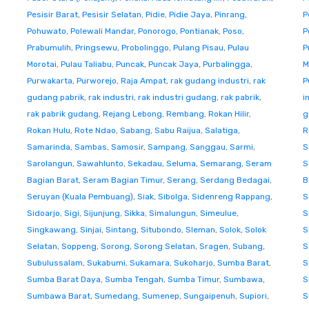
Pesisir Barat
,
Pesisir Selatan
,
Pidie
,
Pidie Jaya
,
Pinrang
,
P
Pohuwato
,
Polewali Mandar
,
Ponorogo
,
Pontianak
,
Poso
,
P
Prabumulih
,
Pringsewu
,
Probolinggo
,
Pulang Pisau
,
Pulau
P
Morotai
,
Pulau Taliabu
,
Puncak
,
Puncak Jaya
,
Purbalingga
,
M
Purwakarta
,
Purworejo
,
Raja Ampat
,
rak gudang industri
,
rak
P
gudang pabrik
,
rak industri
,
rak industri gudang
,
rak pabrik
,
i
rak pabrik gudang
,
Rejang Lebong
,
Rembang
,
Rokan Hilir
,
g
Rokan Hulu
,
Rote Ndao
,
Sabang
,
Sabu Raijua
,
Salatiga
,
R
Samarinda
,
Sambas
,
Samosir
,
Sampang
,
Sanggau
,
Sarmi
,
S
Sarolangun
,
Sawahlunto
,
Sekadau
,
Seluma
,
Semarang
,
Seram
S
Bagian Barat
,
Seram Bagian Timur
,
Serang
,
Serdang Bedagai
,
B
Seruyan (Kuala Pembuang)
,
Siak
,
Sibolga
,
Sidenreng Rappang
,
S
Sidoarjo
,
Sigi
,
Sijunjung
,
Sikka
,
Simalungun
,
Simeulue
,
S
Singkawang
,
Sinjai
,
Sintang
,
Situbondo
,
Sleman
,
Solok
,
Solok
S
Selatan
,
Soppeng
,
Sorong
,
Sorong Selatan
,
Sragen
,
Subang
,
S
Subulussalam
,
Sukabumi
,
Sukamara
,
Sukoharjo
,
Sumba Barat
,
S
Sumba Barat Daya
,
Sumba Tengah
,
Sumba Timur
,
Sumbawa
,
S
Sumbawa Barat
,
Sumedang
,
Sumenep
,
Sungaipenuh
,
Supiori
,
S