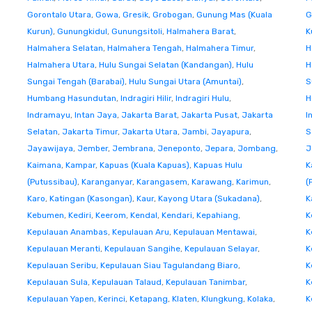
Gorontalo Utara
,
Gowa
,
Gresik
,
Grobogan
,
Gunung Mas (Kuala
G
Kurun)
,
Gunungkidul
,
Gunungsitoli
,
Halmahera Barat
,
K
Halmahera Selatan
,
Halmahera Tengah
,
Halmahera Timur
,
H
Halmahera Utara
,
Hulu Sungai Selatan (Kandangan)
,
Hulu
H
Sungai Tengah (Barabai)
,
Hulu Sungai Utara (Amuntai)
,
S
Humbang Hasundutan
,
Indragiri Hilir
,
Indragiri Hulu
,
H
Indramayu
,
Intan Jaya
,
Jakarta Barat
,
Jakarta Pusat
,
Jakarta
I
Selatan
,
Jakarta Timur
,
Jakarta Utara
,
Jambi
,
Jayapura
,
S
Jayawijaya
,
Jember
,
Jembrana
,
Jeneponto
,
Jepara
,
Jombang
,
J
Kaimana
,
Kampar
,
Kapuas (Kuala Kapuas)
,
Kapuas Hulu
K
(Putussibau)
,
Karanganyar
,
Karangasem
,
Karawang
,
Karimun
,
(
Karo
,
Katingan (Kasongan)
,
Kaur
,
Kayong Utara (Sukadana)
,
K
Kebumen
,
Kediri
,
Keerom
,
Kendal
,
Kendari
,
Kepahiang
,
K
Kepulauan Anambas
,
Kepulauan Aru
,
Kepulauan Mentawai
,
K
Kepulauan Meranti
,
Kepulauan Sangihe
,
Kepulauan Selayar
,
K
Kepulauan Seribu
,
Kepulauan Siau Tagulandang Biaro
,
K
Kepulauan Sula
,
Kepulauan Talaud
,
Kepulauan Tanimbar
,
K
Kepulauan Yapen
,
Kerinci
,
Ketapang
,
Klaten
,
Klungkung
,
Kolaka
,
K