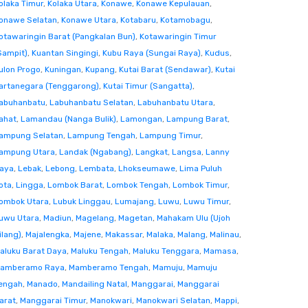
olaka Timur
,
Kolaka Utara
,
Konawe
,
Konawe Kepulauan
,
onawe Selatan
,
Konawe Utara
,
Kotabaru
,
Kotamobagu
,
otawaringin Barat (Pangkalan Bun)
,
Kotawaringin Timur
Sampit)
,
Kuantan Singingi
,
Kubu Raya (Sungai Raya)
,
Kudus
,
ulon Progo
,
Kuningan
,
Kupang
,
Kutai Barat (Sendawar)
,
Kutai
artanegara (Tenggarong)
,
Kutai Timur (Sangatta)
,
abuhanbatu
,
Labuhanbatu Selatan
,
Labuhanbatu Utara
,
ahat
,
Lamandau (Nanga Bulik)
,
Lamongan
,
Lampung Barat
,
ampung Selatan
,
Lampung Tengah
,
Lampung Timur
,
ampung Utara
,
Landak (Ngabang)
,
Langkat
,
Langsa
,
Lanny
aya
,
Lebak
,
Lebong
,
Lembata
,
Lhokseumawe
,
Lima Puluh
ota
,
Lingga
,
Lombok Barat
,
Lombok Tengah
,
Lombok Timur
,
ombok Utara
,
Lubuk Linggau
,
Lumajang
,
Luwu
,
Luwu Timur
,
uwu Utara
,
Madiun
,
Magelang
,
Magetan
,
Mahakam Ulu (Ujoh
ilang)
,
Majalengka
,
Majene
,
Makassar
,
Malaka
,
Malang
,
Malinau
,
aluku Barat Daya
,
Maluku Tengah
,
Maluku Tenggara
,
Mamasa
,
amberamo Raya
,
Mamberamo Tengah
,
Mamuju
,
Mamuju
engah
,
Manado
,
Mandailing Natal
,
Manggarai
,
Manggarai
arat
,
Manggarai Timur
,
Manokwari
,
Manokwari Selatan
,
Mappi
,