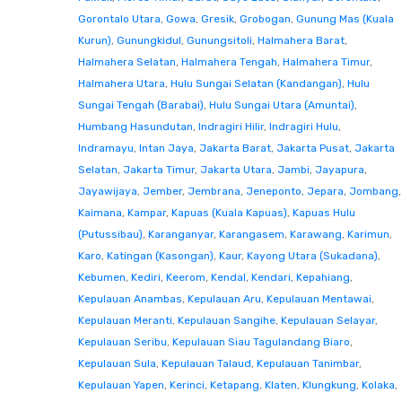
Gorontalo Utara
,
Gowa
,
Gresik
,
Grobogan
,
Gunung Mas (Kuala
Kurun)
,
Gunungkidul
,
Gunungsitoli
,
Halmahera Barat
,
Halmahera Selatan
,
Halmahera Tengah
,
Halmahera Timur
,
Halmahera Utara
,
Hulu Sungai Selatan (Kandangan)
,
Hulu
Sungai Tengah (Barabai)
,
Hulu Sungai Utara (Amuntai)
,
Humbang Hasundutan
,
Indragiri Hilir
,
Indragiri Hulu
,
Indramayu
,
Intan Jaya
,
Jakarta Barat
,
Jakarta Pusat
,
Jakarta
Selatan
,
Jakarta Timur
,
Jakarta Utara
,
Jambi
,
Jayapura
,
Jayawijaya
,
Jember
,
Jembrana
,
Jeneponto
,
Jepara
,
Jombang
,
Kaimana
,
Kampar
,
Kapuas (Kuala Kapuas)
,
Kapuas Hulu
(Putussibau)
,
Karanganyar
,
Karangasem
,
Karawang
,
Karimun
,
Karo
,
Katingan (Kasongan)
,
Kaur
,
Kayong Utara (Sukadana)
,
Kebumen
,
Kediri
,
Keerom
,
Kendal
,
Kendari
,
Kepahiang
,
Kepulauan Anambas
,
Kepulauan Aru
,
Kepulauan Mentawai
,
Kepulauan Meranti
,
Kepulauan Sangihe
,
Kepulauan Selayar
,
Kepulauan Seribu
,
Kepulauan Siau Tagulandang Biaro
,
Kepulauan Sula
,
Kepulauan Talaud
,
Kepulauan Tanimbar
,
Kepulauan Yapen
,
Kerinci
,
Ketapang
,
Klaten
,
Klungkung
,
Kolaka
,