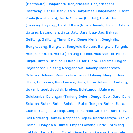
(Martapura)
,
Banjarbaru
,
Banjarmasin
,
Banjarnegara
,
Bantaeng
,
Bantul
,
Banyuasin
,
Banyumas
,
Banyuwangi
,
Barito
Kuala (Marabahan)
,
Barito Selatan (Buntok)
,
Barito Timur
(Tamiang Layang)
,
Barito Utara (Muara Teweh)
,
Barru
,
Batam
,
Batang
,
Batanghari
,
Batu
,
Batu Bara
,
Bau-Bau
,
Bekasi
,
Belitung
,
Belitung Timur
,
Belu
,
Bener Meriah
,
Bengkalis
,
Bengkayang
,
Bengkulu
,
Bengkulu Selatan
,
Bengkulu Tengah
,
Bengkulu Utara
,
Berau (Tanjung Redeb)
,
Biak Numfor
,
Bima
,
Binjai
,
Bintan
,
Bireuen
,
Bitung
,
Blitar
,
Blora
,
Boalemo
,
Bogor
,
Bojonegoro
,
Bolaang Mongondow
,
Bolaang Mongondow
Selatan
,
Bolaang Mongondow Timur
,
Bolaang Mongondow
Utara
,
Bombana
,
Bondowoso
,
Bone
,
Bone Bolango
,
Bontang
,
Boven Digoel
,
Boyolali
,
Brebes
,
Bukittinggi
,
Buleleng
,
Bulukumba
,
Bulungan (Tanjung Selor)
,
Bungo
,
Buol
,
Buru
,
Buru
Selatan
,
Buton
,
Buton Selatan
,
Buton Tengah
,
Buton Utara
,
Ciamis
,
Cianjur
,
Cilacap
,
Cilegon
,
Cimahi
,
Cirebon
,
Dairi
,
Deiyai
,
Deli Serdang
,
Demak
,
Denpasar
,
Depok
,
Dharmasraya
,
Dogiyai
,
Dompu
,
Donggala
,
Dumai
,
Empat Lawang
,
Ende
,
Enrekang
,
Fakfak
,
Flores Timur
,
Garut
,
Gayo Lues
,
Gianyar
,
Gorontalo
,