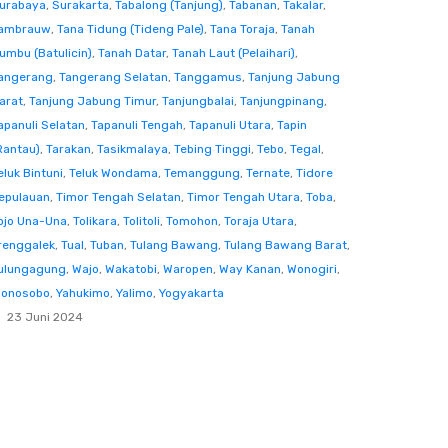
urabaya
,
Surakarta
,
Tabalong (Tanjung)
,
Tabanan
,
Takalar
,
ambrauw
,
Tana Tidung (Tideng Pale)
,
Tana Toraja
,
Tanah
umbu (Batulicin)
,
Tanah Datar
,
Tanah Laut (Pelaihari)
,
angerang
,
Tangerang Selatan
,
Tanggamus
,
Tanjung Jabung
arat
,
Tanjung Jabung Timur
,
Tanjungbalai
,
Tanjungpinang
,
apanuli Selatan
,
Tapanuli Tengah
,
Tapanuli Utara
,
Tapin
Rantau)
,
Tarakan
,
Tasikmalaya
,
Tebing Tinggi
,
Tebo
,
Tegal
,
eluk Bintuni
,
Teluk Wondama
,
Temanggung
,
Ternate
,
Tidore
epulauan
,
Timor Tengah Selatan
,
Timor Tengah Utara
,
Toba
,
ojo Una-Una
,
Tolikara
,
Tolitoli
,
Tomohon
,
Toraja Utara
,
renggalek
,
Tual
,
Tuban
,
Tulang Bawang
,
Tulang Bawang Barat
,
ulungagung
,
Wajo
,
Wakatobi
,
Waropen
,
Way Kanan
,
Wonogiri
,
onosobo
,
Yahukimo
,
Yalimo
,
Yogyakarta
23 Juni 2024