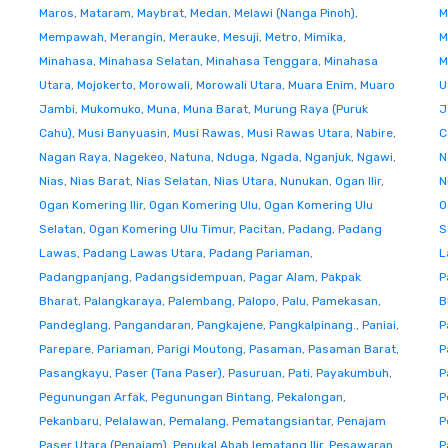
Maros
,
Mataram
,
Maybrat
,
Medan
,
Melawi (Nanga Pinoh)
,
M
Mempawah
,
Merangin
,
Merauke
,
Mesuji
,
Metro
,
Mimika
,
M
Minahasa
,
Minahasa Selatan
,
Minahasa Tenggara
,
Minahasa
M
Utara
,
Mojokerto
,
Morowali
,
Morowali Utara
,
Muara Enim
,
Muaro
U
Jambi
,
Mukomuko
,
Muna
,
Muna Barat
,
Murung Raya (Puruk
J
Cahu)
,
Musi Banyuasin
,
Musi Rawas
,
Musi Rawas Utara
,
Nabire
,
C
Nagan Raya
,
Nagekeo
,
Natuna
,
Nduga
,
Ngada
,
Nganjuk
,
Ngawi
,
N
Nias
,
Nias Barat
,
Nias Selatan
,
Nias Utara
,
Nunukan
,
Ogan Ilir
,
N
Ogan Komering Ilir
,
Ogan Komering Ulu
,
Ogan Komering Ulu
O
Selatan
,
Ogan Komering Ulu Timur
,
Pacitan
,
Padang
,
Padang
S
Lawas
,
Padang Lawas Utara
,
Padang Pariaman
,
L
Padangpanjang
,
Padangsidempuan
,
Pagar Alam
,
Pakpak
P
Bharat
,
Palangkaraya
,
Palembang
,
Palopo
,
Palu
,
Pamekasan
,
B
Pandeglang
,
Pangandaran
,
Pangkajene
,
Pangkalpinang.
,
Paniai
,
P
Parepare
,
Pariaman
,
Parigi Moutong
,
Pasaman
,
Pasaman Barat
,
P
Pasangkayu
,
Paser (Tana Paser)
,
Pasuruan
,
Pati
,
Payakumbuh
,
P
Pegunungan Arfak
,
Pegunungan Bintang
,
Pekalongan
,
P
Pekanbaru
,
Pelalawan
,
Pemalang
,
Pematangsiantar
,
Penajam
P
Paser Utara (Penajam)
,
Penukal Abab lematang Ilir
,
Pesawaran
,
P