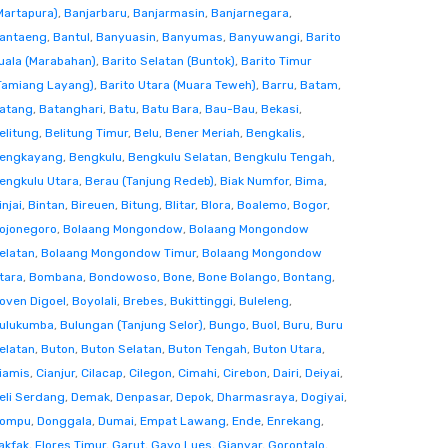
Martapura)
,
Banjarbaru
,
Banjarmasin
,
Banjarnegara
,
antaeng
,
Bantul
,
Banyuasin
,
Banyumas
,
Banyuwangi
,
Barito
uala (Marabahan)
,
Barito Selatan (Buntok)
,
Barito Timur
Tamiang Layang)
,
Barito Utara (Muara Teweh)
,
Barru
,
Batam
,
atang
,
Batanghari
,
Batu
,
Batu Bara
,
Bau-Bau
,
Bekasi
,
elitung
,
Belitung Timur
,
Belu
,
Bener Meriah
,
Bengkalis
,
engkayang
,
Bengkulu
,
Bengkulu Selatan
,
Bengkulu Tengah
,
engkulu Utara
,
Berau (Tanjung Redeb)
,
Biak Numfor
,
Bima
,
injai
,
Bintan
,
Bireuen
,
Bitung
,
Blitar
,
Blora
,
Boalemo
,
Bogor
,
ojonegoro
,
Bolaang Mongondow
,
Bolaang Mongondow
elatan
,
Bolaang Mongondow Timur
,
Bolaang Mongondow
tara
,
Bombana
,
Bondowoso
,
Bone
,
Bone Bolango
,
Bontang
,
oven Digoel
,
Boyolali
,
Brebes
,
Bukittinggi
,
Buleleng
,
ulukumba
,
Bulungan (Tanjung Selor)
,
Bungo
,
Buol
,
Buru
,
Buru
elatan
,
Buton
,
Buton Selatan
,
Buton Tengah
,
Buton Utara
,
iamis
,
Cianjur
,
Cilacap
,
Cilegon
,
Cimahi
,
Cirebon
,
Dairi
,
Deiyai
,
eli Serdang
,
Demak
,
Denpasar
,
Depok
,
Dharmasraya
,
Dogiyai
,
ompu
,
Donggala
,
Dumai
,
Empat Lawang
,
Ende
,
Enrekang
,
akfak
,
Flores Timur
,
Garut
,
Gayo Lues
,
Gianyar
,
Gorontalo
,