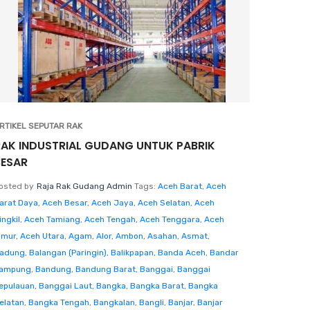
RTIKEL SEPUTAR RAK
RAK INDUSTRIAL GUDANG UNTUK PABRIK
BESAR
osted by
Raja Rak Gudang Admin
Tags:
Aceh Barat
,
Aceh
arat Daya
,
Aceh Besar
,
Aceh Jaya
,
Aceh Selatan
,
Aceh
ingkil
,
Aceh Tamiang
,
Aceh Tengah
,
Aceh Tenggara
,
Aceh
imur
,
Aceh Utara
,
Agam
,
Alor
,
Ambon
,
Asahan
,
Asmat
,
adung
,
Balangan (Paringin)
,
Balikpapan
,
Banda Aceh
,
Bandar
ampung
,
Bandung
,
Bandung Barat
,
Banggai
,
Banggai
epulauan
,
Banggai Laut
,
Bangka
,
Bangka Barat
,
Bangka
elatan
,
Bangka Tengah
,
Bangkalan
,
Bangli
,
Banjar
,
Banjar