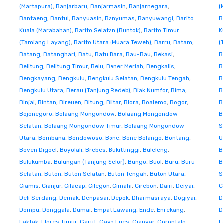
(Martapura)
,
Banjarbaru
,
Banjarmasin
,
Banjarnegara
,
(
Bantaeng
,
Bantul
,
Banyuasin
,
Banyumas
,
Banyuwangi
,
Barito
B
Kuala (Marabahan)
,
Barito Selatan (Buntok)
,
Barito Timur
K
(Tamiang Layang)
,
Barito Utara (Muara Teweh)
,
Barru
,
Batam
,
(
Batang
,
Batanghari
,
Batu
,
Batu Bara
,
Bau-Bau
,
Bekasi
,
B
Belitung
,
Belitung Timur
,
Belu
,
Bener Meriah
,
Bengkalis
,
B
Bengkayang
,
Bengkulu
,
Bengkulu Selatan
,
Bengkulu Tengah
,
B
Bengkulu Utara
,
Berau (Tanjung Redeb)
,
Biak Numfor
,
Bima
,
B
Binjai
,
Bintan
,
Bireuen
,
Bitung
,
Blitar
,
Blora
,
Boalemo
,
Bogor
,
B
Bojonegoro
,
Bolaang Mongondow
,
Bolaang Mongondow
B
Selatan
,
Bolaang Mongondow Timur
,
Bolaang Mongondow
S
Utara
,
Bombana
,
Bondowoso
,
Bone
,
Bone Bolango
,
Bontang
,
U
Boven Digoel
,
Boyolali
,
Brebes
,
Bukittinggi
,
Buleleng
,
B
Bulukumba
,
Bulungan (Tanjung Selor)
,
Bungo
,
Buol
,
Buru
,
Buru
B
Selatan
,
Buton
,
Buton Selatan
,
Buton Tengah
,
Buton Utara
,
S
Ciamis
,
Cianjur
,
Cilacap
,
Cilegon
,
Cimahi
,
Cirebon
,
Dairi
,
Deiyai
,
C
Deli Serdang
,
Demak
,
Denpasar
,
Depok
,
Dharmasraya
,
Dogiyai
,
D
Dompu
,
Donggala
,
Dumai
,
Empat Lawang
,
Ende
,
Enrekang
,
D
Fakfak
,
Flores Timur
,
Garut
,
Gayo Lues
,
Gianyar
,
Gorontalo
,
F