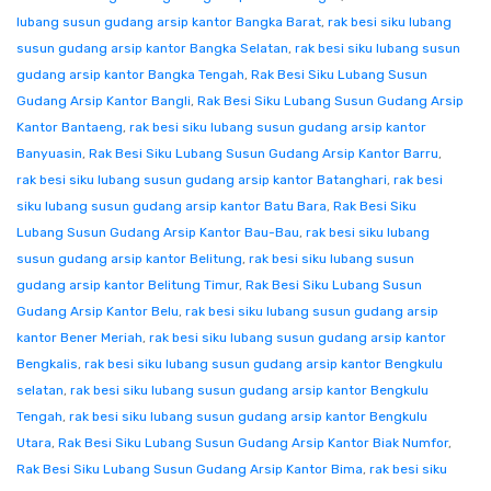
lubang susun gudang arsip kantor Bangka Barat
,
rak besi siku lubang
susun gudang arsip kantor Bangka Selatan
,
rak besi siku lubang susun
gudang arsip kantor Bangka Tengah
,
Rak Besi Siku Lubang Susun
Gudang Arsip Kantor Bangli
,
Rak Besi Siku Lubang Susun Gudang Arsip
Kantor Bantaeng
,
rak besi siku lubang susun gudang arsip kantor
Banyuasin
,
Rak Besi Siku Lubang Susun Gudang Arsip Kantor Barru
,
rak besi siku lubang susun gudang arsip kantor Batanghari
,
rak besi
siku lubang susun gudang arsip kantor Batu Bara
,
Rak Besi Siku
Lubang Susun Gudang Arsip Kantor Bau-Bau
,
rak besi siku lubang
susun gudang arsip kantor Belitung
,
rak besi siku lubang susun
gudang arsip kantor Belitung Timur
,
Rak Besi Siku Lubang Susun
Gudang Arsip Kantor Belu
,
rak besi siku lubang susun gudang arsip
kantor Bener Meriah
,
rak besi siku lubang susun gudang arsip kantor
Bengkalis
,
rak besi siku lubang susun gudang arsip kantor Bengkulu
selatan
,
rak besi siku lubang susun gudang arsip kantor Bengkulu
Tengah
,
rak besi siku lubang susun gudang arsip kantor Bengkulu
Utara
,
Rak Besi Siku Lubang Susun Gudang Arsip Kantor Biak Numfor
,
Rak Besi Siku Lubang Susun Gudang Arsip Kantor Bima
,
rak besi siku