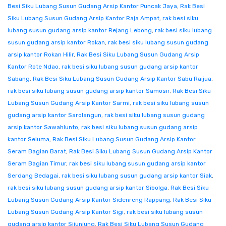
Besi Siku Lubang Susun Gudang Arsip Kantor Puncak Jaya
,
Rak Besi
Siku Lubang Susun Gudang Arsip Kantor Raja Ampat
,
rak besi siku
lubang susun gudang arsip kantor Rejang Lebong
,
rak besi siku lubang
susun gudang arsip kantor Rokan
,
rak besi siku lubang susun gudang
arsip kantor Rokan Hilir
,
Rak Besi Siku Lubang Susun Gudang Arsip
Kantor Rote Ndao
,
rak besi siku lubang susun gudang arsip kantor
Sabang
,
Rak Besi Siku Lubang Susun Gudang Arsip Kantor Sabu Raijua
,
rak besi siku lubang susun gudang arsip kantor Samosir
,
Rak Besi Siku
Lubang Susun Gudang Arsip Kantor Sarmi
,
rak besi siku lubang susun
gudang arsip kantor Sarolangun
,
rak besi siku lubang susun gudang
arsip kantor Sawahlunto
,
rak besi siku lubang susun gudang arsip
kantor Seluma
,
Rak Besi Siku Lubang Susun Gudang Arsip Kantor
Seram Bagian Barat
,
Rak Besi Siku Lubang Susun Gudang Arsip Kantor
Seram Bagian Timur
,
rak besi siku lubang susun gudang arsip kantor
Serdang Bedagai
,
rak besi siku lubang susun gudang arsip kantor Siak
,
rak besi siku lubang susun gudang arsip kantor Sibolga
,
Rak Besi Siku
Lubang Susun Gudang Arsip Kantor Sidenreng Rappang
,
Rak Besi Siku
Lubang Susun Gudang Arsip Kantor Sigi
,
rak besi siku lubang susun
gudang arsip kantor Sijunjung
,
Rak Besi Siku Lubang Susun Gudang