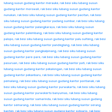
lubang susun gudang kantor merauke
,
rak besi siku lubang susun
gudang kantor morowali
,
rak besi siku lubang susun gudang kantor
nunukan
,
rak besi siku lubang susun gudang kantor pacitan
,
rak besi
siku lubang susun gudang kantor padang sumbar
,
rak besi siku lubang
susun gudang kantor palangkaraya
,
rak besi siku lubang susun
gudang kantor palembang
,
rak besi siku lubang susun gudang kantor
palopo
,
rak besi siku lubang susun gudang kantor palu sulteng
,
rak besi
siku lubang susun gudang kantor pandeglang
,
rak besi siku lubang
susun gudang kantor pangkalpinang
,
rak besi siku lubang susun
gudang kantor pare-pare
,
rak besi siku lubang susun gudang kantor
pasuruan
,
rak besi siku lubang susun gudang kantor pati
,
rak besi siku
lubang susun gudang kantor pekalongan
,
rak besi siku lubang susun
gudang kantor pekanbaru
,
rak besi siku lubang susun gudang kantor
pemalang
,
rak besi siku lubang susun gudang kantor pontianak
,
rak
besi siku lubang susun gudang kantor purwakarta
,
rak besi siku lubang
susun gudang kantor purwokerto banyumas
,
rak besi siku lubang
susun gudang kantor samarinda
,
rak besi siku lubang susun gudang
kantor semarang
,
rak besi siku lubang susun gudang kantor serang
banten
,
rak besi siku lubang susun gudang kantor sidoarjo
,
rak besi