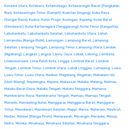
Konawe Utara
,
Kotabaru
,
Kotamobagu
,
Kotawaringin Barat (Pangkalan
Bun)
,
Kotawaringin Timur (Sampit)
,
Kuantan Singingi
,
Kubu Raya
(Sungai Raya)
,
Kudus
,
Kulon Progo
,
Kuningan
,
Kupang
,
Kutai Barat
(Sendawar)
,
Kutai Kartanegara (Tenggarong)
,
Kutai Timur (Sangatta)
,
Labuhanbatu
,
Labuhanbatu Selatan
,
Labuhanbatu Utara
,
Lahat
,
Lamandau (Nanga Bulik)
,
Lamongan
,
Lampung Barat
,
Lampung
Selatan
,
Lampung Tengah
,
Lampung Timur
,
Lampung Utara
,
Landak
(Ngabang)
,
Langkat
,
Langsa
,
Lanny Jaya
,
Lebak
,
Lebong
,
Lembata
,
Lhokseumawe
,
Lima Puluh Kota
,
Lingga
,
Lombok Barat
,
Lombok
Tengah
,
Lombok Timur
,
Lombok Utara
,
Lubuk Linggau
,
Lumajang
,
Luwu
,
Luwu Timur
,
Luwu Utara
,
Madiun
,
Magelang
,
Magetan
,
Mahakam Ulu
(Ujoh Bilang)
,
Majalengka
,
Majene
,
Makassar
,
Malaka
,
Malang
,
Malinau
,
Maluku Barat Daya
,
Maluku Tengah
,
Maluku Tenggara
,
Mamasa
,
Mamberamo Raya
,
Mamberamo Tengah
,
Mamuju
,
Mamuju Tengah
,
Manado
,
Mandailing Natal
,
Manggarai
,
Manggarai Barat
,
Manggarai
Timur
,
Manokwari
,
Manokwari Selatan
,
Mappi
,
Maros
,
Mataram
,
Maybrat
,
Medan
,
Melawi (Nanga Pinoh)
,
Mempawah
,
Merangin
,
Merauke
,
Mesuji
,
Metro
,
Mimika
,
Minahasa
,
Minahasa Selatan
,
Minahasa Tenggara
,