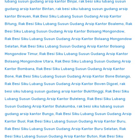
lubang susun gudang arsip kantor Binjai
,
rak besi siku lubang susun
gudang arsip kantor Bintan
,
rak besi siku lubang susun gudang arsip
kantor Bireuen
,
Rak Besi Siku Lubang Susun Gudang Arsip Kantor
Bitung
,
Rak Besi Siku Lubang Susun Gudang Arsip Kantor Boalemo
,
Rak
Besi Siku Lubang Susun Gudang Arsip Kantor Bolaang Mongondow
,
Rak Besi Siku Lubang Susun Gudang Arsip Kantor Bolaang Mongondow
Selatan
,
Rak Besi Siku Lubang Susun Gudang Arsip Kantor Bolaang
Mongondow Timur
,
Rak Besi Siku Lubang Susun Gudang Arsip Kantor
Bolaang Mongondow Utara
,
Rak Besi Siku Lubang Susun Gudang Arsip
Kantor Bombana
,
Rak Besi Siku Lubang Susun Gudang Arsip Kantor
Bone
,
Rak Besi Siku Lubang Susun Gudang Arsip Kantor Bone Bolango
,
Rak Besi Siku Lubang Susun Gudang Arsip Kantor Boven Digoel
,
rak
besi siku lubang susun gudang arsip kantor Bukittinggi
,
Rak Besi Siku
Lubang Susun Gudang Arsip Kantor Buleleng
,
Rak Besi Siku Lubang
Susun Gudang Arsip Kantor Bulukumba
,
rak besi siku lubang susun
gudang arsip kantor Bungo
,
Rak Besi Siku Lubang Susun Gudang Arsip
Kantor Buol
,
Rak Besi Siku Lubang Susun Gudang Arsip Kantor Buru
,
Rak Besi Siku Lubang Susun Gudang Arsip Kantor Buru Selatan
,
Rak
Besi Siku Lubang Susun Gudang Arsip Kantor Buton
,
Rak Besi Siku