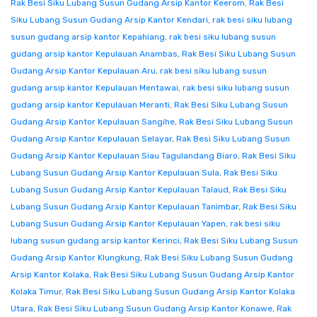
Rak Besi Siku Lubang Susun Gudang Arsip Kantor Keerom
,
Rak Besi
Siku Lubang Susun Gudang Arsip Kantor Kendari
,
rak besi siku lubang
susun gudang arsip kantor Kepahiang
,
rak besi siku lubang susun
gudang arsip kantor Kepulauan Anambas
,
Rak Besi Siku Lubang Susun
Gudang Arsip Kantor Kepulauan Aru
,
rak besi siku lubang susun
gudang arsip kantor Kepulauan Mentawai
,
rak besi siku lubang susun
gudang arsip kantor Kepulauan Meranti
,
Rak Besi Siku Lubang Susun
Gudang Arsip Kantor Kepulauan Sangihe
,
Rak Besi Siku Lubang Susun
Gudang Arsip Kantor Kepulauan Selayar
,
Rak Besi Siku Lubang Susun
Gudang Arsip Kantor Kepulauan Siau Tagulandang Biaro
,
Rak Besi Siku
Lubang Susun Gudang Arsip Kantor Kepulauan Sula
,
Rak Besi Siku
Lubang Susun Gudang Arsip Kantor Kepulauan Talaud
,
Rak Besi Siku
Lubang Susun Gudang Arsip Kantor Kepulauan Tanimbar
,
Rak Besi Siku
Lubang Susun Gudang Arsip Kantor Kepulauan Yapen
,
rak besi siku
lubang susun gudang arsip kantor Kerinci
,
Rak Besi Siku Lubang Susun
Gudang Arsip Kantor Klungkung
,
Rak Besi Siku Lubang Susun Gudang
Arsip Kantor Kolaka
,
Rak Besi Siku Lubang Susun Gudang Arsip Kantor
Kolaka Timur
,
Rak Besi Siku Lubang Susun Gudang Arsip Kantor Kolaka
Utara
,
Rak Besi Siku Lubang Susun Gudang Arsip Kantor Konawe
,
Rak