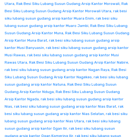
Utara
,
Rak Besi Siku Lubang Susun Gudang Arsip Kantor Morowali
,
Rak
Besi Siku Lubang Susun Gudang Arsip Kantor Morowali Utara
,
rak besi
siku lubang susun gudang arsip kantor Muara Enim
,
rak besi siku
lubang susun gudang arsip kantor Muaro Jambi
,
Rak Besi Siku Lubang
Susun Gudang Arsip Kantor Muna
,
Rak Besi Siku Lubang Susun Gudang
Arsip Kantor Muna Barat
,
rak besi siku lubang susun gudang arsip
kantor Musi Banyuasin
,
rak besi siku lubang susun gudang arsip kantor
Musi Rawas
,
rak besi siku lubang susun gudang arsip kantor Musi
Rawas Utara
,
Rak Besi Siku Lubang Susun Gudang Arsip Kantor Nabire
,
rak besi siku lubang susun gudang arsip kantor Nagan Raya
,
Rak Besi
Siku Lubang Susun Gudang Arsip Kantor Nagekeo
,
rak besi siku lubang
susun gudang arsip kantor Natuna
,
Rak Besi Siku Lubang Susun
Gudang Arsip Kantor Nduga
,
Rak Besi Siku Lubang Susun Gudang
Arsip Kantor Ngada
,
rak besi siku lubang susun gudang arsip kantor
Nias
,
rak besi siku lubang susun gudang arsip kantor Nias Barat
,
rak
besi siku lubang susun gudang arsip kantor Nias Selatan
,
rak besi siku
lubang susun gudang arsip kantor Nias Utara
,
rak besi siku lubang
susun gudang arsip kantor Ogan Ilir
,
rak besi siku lubang susun
gudang arsip kantor Ogan Komering Ilir
,
rak besi siku lubang susun