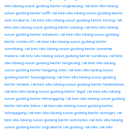
siku lubang susun gudang kantor singkawang
,
rak besi siku lubang
susun gudang kantor sofifi
,
rak besi siku lubang susun gudang kantor
solo surakarta
,
rak besi siku lubang susun gudang kantor sorong
,
rak
besi siku lubang susun gudang kantor subang
,
rak besi siku lubang
susun gudang kantor sukabumi
,
rak besi siku lubang susun gudang
kantor sumba ntt
,
rak besi siku lubang susun gudang kantor
sumedang
,
rak besi siku lubang susun gudang kantor sumenep
madura
,
rak besi siku lubang susun gudang kantor surabaya
,
rak besi
siku lubang susun gudang kantor tangerang
,
rak besi siku lubang
susun gudang kantor tangjung selor
,
rak besi siku lubang susun
gudang kantor tanjungpinang
,
rak besi siku lubang susun gudang
kantor tarakan
,
rak besi siku lubang susun gudang kantor tasikmalaya
,
rak besi siku lubang susun gudang kantor tegal
,
rak besi siku lubang
susun gudang kantor temanggung
,
rak besi siku lubang susun gudang
kantor ternate tidore
,
rak besi siku lubang susun gudang kantor
tulungagung
,
rak besi siku lubang susun gudang kantor wonogiri
,
rak
besi siku lubang susun gudang kantor wonosobo
,
rak besi siku lubang
susun gudang kantor yogyakarta
,
rak gudang
,
rak siku
,
rak siku