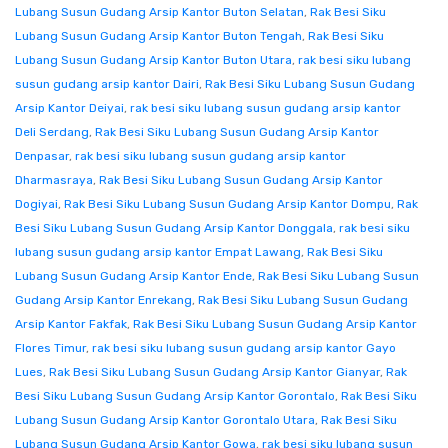
Lubang Susun Gudang Arsip Kantor Buton Selatan
,
Rak Besi Siku
Lubang Susun Gudang Arsip Kantor Buton Tengah
,
Rak Besi Siku
Lubang Susun Gudang Arsip Kantor Buton Utara
,
rak besi siku lubang
susun gudang arsip kantor Dairi
,
Rak Besi Siku Lubang Susun Gudang
Arsip Kantor Deiyai
,
rak besi siku lubang susun gudang arsip kantor
Deli Serdang
,
Rak Besi Siku Lubang Susun Gudang Arsip Kantor
Denpasar
,
rak besi siku lubang susun gudang arsip kantor
Dharmasraya
,
Rak Besi Siku Lubang Susun Gudang Arsip Kantor
Dogiyai
,
Rak Besi Siku Lubang Susun Gudang Arsip Kantor Dompu
,
Rak
Besi Siku Lubang Susun Gudang Arsip Kantor Donggala
,
rak besi siku
lubang susun gudang arsip kantor Empat Lawang
,
Rak Besi Siku
Lubang Susun Gudang Arsip Kantor Ende
,
Rak Besi Siku Lubang Susun
Gudang Arsip Kantor Enrekang
,
Rak Besi Siku Lubang Susun Gudang
Arsip Kantor Fakfak
,
Rak Besi Siku Lubang Susun Gudang Arsip Kantor
Flores Timur
,
rak besi siku lubang susun gudang arsip kantor Gayo
Lues
,
Rak Besi Siku Lubang Susun Gudang Arsip Kantor Gianyar
,
Rak
Besi Siku Lubang Susun Gudang Arsip Kantor Gorontalo
,
Rak Besi Siku
Lubang Susun Gudang Arsip Kantor Gorontalo Utara
,
Rak Besi Siku
Lubang Susun Gudang Arsip Kantor Gowa
,
rak besi siku lubang susun