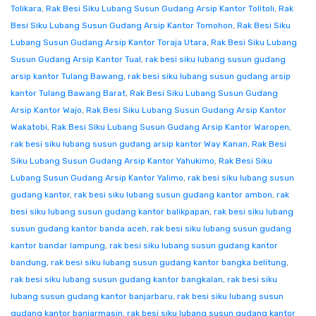
Tolikara
,
Rak Besi Siku Lubang Susun Gudang Arsip Kantor Tolitoli
,
Rak
Besi Siku Lubang Susun Gudang Arsip Kantor Tomohon
,
Rak Besi Siku
Lubang Susun Gudang Arsip Kantor Toraja Utara
,
Rak Besi Siku Lubang
Susun Gudang Arsip Kantor Tual
,
rak besi siku lubang susun gudang
arsip kantor Tulang Bawang
,
rak besi siku lubang susun gudang arsip
kantor Tulang Bawang Barat
,
Rak Besi Siku Lubang Susun Gudang
Arsip Kantor Wajo
,
Rak Besi Siku Lubang Susun Gudang Arsip Kantor
Wakatobi
,
Rak Besi Siku Lubang Susun Gudang Arsip Kantor Waropen
,
rak besi siku lubang susun gudang arsip kantor Way Kanan
,
Rak Besi
Siku Lubang Susun Gudang Arsip Kantor Yahukimo
,
Rak Besi Siku
Lubang Susun Gudang Arsip Kantor Yalimo
,
rak besi siku lubang susun
gudang kantor
,
rak besi siku lubang susun gudang kantor ambon
,
rak
besi siku lubang susun gudang kantor balikpapan
,
rak besi siku lubang
susun gudang kantor banda aceh
,
rak besi siku lubang susun gudang
kantor bandar lampung
,
rak besi siku lubang susun gudang kantor
bandung
,
rak besi siku lubang susun gudang kantor bangka belitung
,
rak besi siku lubang susun gudang kantor bangkalan
,
rak besi siku
lubang susun gudang kantor banjarbaru
,
rak besi siku lubang susun
gudang kantor banjarmasin
,
rak besi siku lubang susun gudang kantor