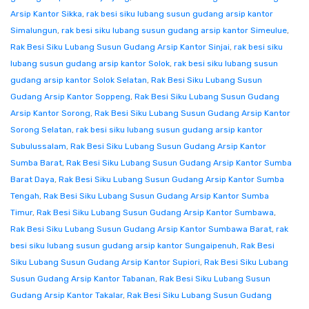
Arsip Kantor Sikka
,
rak besi siku lubang susun gudang arsip kantor
Simalungun
,
rak besi siku lubang susun gudang arsip kantor Simeulue
,
Rak Besi Siku Lubang Susun Gudang Arsip Kantor Sinjai
,
rak besi siku
lubang susun gudang arsip kantor Solok
,
rak besi siku lubang susun
gudang arsip kantor Solok Selatan
,
Rak Besi Siku Lubang Susun
Gudang Arsip Kantor Soppeng
,
Rak Besi Siku Lubang Susun Gudang
Arsip Kantor Sorong
,
Rak Besi Siku Lubang Susun Gudang Arsip Kantor
Sorong Selatan
,
rak besi siku lubang susun gudang arsip kantor
Subulussalam
,
Rak Besi Siku Lubang Susun Gudang Arsip Kantor
Sumba Barat
,
Rak Besi Siku Lubang Susun Gudang Arsip Kantor Sumba
Barat Daya
,
Rak Besi Siku Lubang Susun Gudang Arsip Kantor Sumba
Tengah
,
Rak Besi Siku Lubang Susun Gudang Arsip Kantor Sumba
Timur
,
Rak Besi Siku Lubang Susun Gudang Arsip Kantor Sumbawa
,
Rak Besi Siku Lubang Susun Gudang Arsip Kantor Sumbawa Barat
,
rak
besi siku lubang susun gudang arsip kantor Sungaipenuh
,
Rak Besi
Siku Lubang Susun Gudang Arsip Kantor Supiori
,
Rak Besi Siku Lubang
Susun Gudang Arsip Kantor Tabanan
,
Rak Besi Siku Lubang Susun
Gudang Arsip Kantor Takalar
,
Rak Besi Siku Lubang Susun Gudang