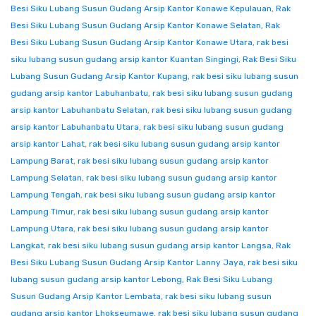
Besi Siku Lubang Susun Gudang Arsip Kantor Konawe Kepulauan
,
Rak
Besi Siku Lubang Susun Gudang Arsip Kantor Konawe Selatan
,
Rak
Besi Siku Lubang Susun Gudang Arsip Kantor Konawe Utara
,
rak besi
siku lubang susun gudang arsip kantor Kuantan Singingi
,
Rak Besi Siku
Lubang Susun Gudang Arsip Kantor Kupang
,
rak besi siku lubang susun
gudang arsip kantor Labuhanbatu
,
rak besi siku lubang susun gudang
arsip kantor Labuhanbatu Selatan
,
rak besi siku lubang susun gudang
arsip kantor Labuhanbatu Utara
,
rak besi siku lubang susun gudang
arsip kantor Lahat
,
rak besi siku lubang susun gudang arsip kantor
Lampung Barat
,
rak besi siku lubang susun gudang arsip kantor
Lampung Selatan
,
rak besi siku lubang susun gudang arsip kantor
Lampung Tengah
,
rak besi siku lubang susun gudang arsip kantor
Lampung Timur
,
rak besi siku lubang susun gudang arsip kantor
Lampung Utara
,
rak besi siku lubang susun gudang arsip kantor
Langkat
,
rak besi siku lubang susun gudang arsip kantor Langsa
,
Rak
Besi Siku Lubang Susun Gudang Arsip Kantor Lanny Jaya
,
rak besi siku
lubang susun gudang arsip kantor Lebong
,
Rak Besi Siku Lubang
Susun Gudang Arsip Kantor Lembata
,
rak besi siku lubang susun
gudang arsip kantor Lhokseumawe
,
rak besi siku lubang susun gudang