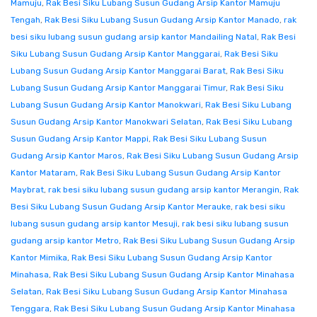
Mamuju
,
Rak Besi Siku Lubang Susun Gudang Arsip Kantor Mamuju
Tengah
,
Rak Besi Siku Lubang Susun Gudang Arsip Kantor Manado
,
rak
besi siku lubang susun gudang arsip kantor Mandailing Natal
,
Rak Besi
Siku Lubang Susun Gudang Arsip Kantor Manggarai
,
Rak Besi Siku
Lubang Susun Gudang Arsip Kantor Manggarai Barat
,
Rak Besi Siku
Lubang Susun Gudang Arsip Kantor Manggarai Timur
,
Rak Besi Siku
Lubang Susun Gudang Arsip Kantor Manokwari
,
Rak Besi Siku Lubang
Susun Gudang Arsip Kantor Manokwari Selatan
,
Rak Besi Siku Lubang
Susun Gudang Arsip Kantor Mappi
,
Rak Besi Siku Lubang Susun
Gudang Arsip Kantor Maros
,
Rak Besi Siku Lubang Susun Gudang Arsip
Kantor Mataram
,
Rak Besi Siku Lubang Susun Gudang Arsip Kantor
Maybrat
,
rak besi siku lubang susun gudang arsip kantor Merangin
,
Rak
Besi Siku Lubang Susun Gudang Arsip Kantor Merauke
,
rak besi siku
lubang susun gudang arsip kantor Mesuji
,
rak besi siku lubang susun
gudang arsip kantor Metro
,
Rak Besi Siku Lubang Susun Gudang Arsip
Kantor Mimika
,
Rak Besi Siku Lubang Susun Gudang Arsip Kantor
Minahasa
,
Rak Besi Siku Lubang Susun Gudang Arsip Kantor Minahasa
Selatan
,
Rak Besi Siku Lubang Susun Gudang Arsip Kantor Minahasa
Tenggara
,
Rak Besi Siku Lubang Susun Gudang Arsip Kantor Minahasa