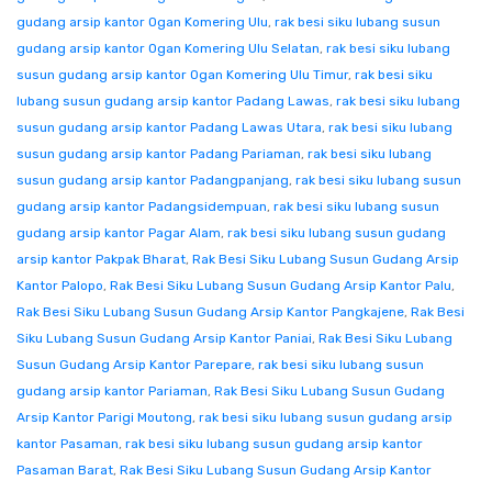
gudang arsip kantor Ogan Komering Ulu
,
rak besi siku lubang susun
gudang arsip kantor Ogan Komering Ulu Selatan
,
rak besi siku lubang
susun gudang arsip kantor Ogan Komering Ulu Timur
,
rak besi siku
lubang susun gudang arsip kantor Padang Lawas
,
rak besi siku lubang
susun gudang arsip kantor Padang Lawas Utara
,
rak besi siku lubang
susun gudang arsip kantor Padang Pariaman
,
rak besi siku lubang
susun gudang arsip kantor Padangpanjang
,
rak besi siku lubang susun
gudang arsip kantor Padangsidempuan
,
rak besi siku lubang susun
gudang arsip kantor Pagar Alam
,
rak besi siku lubang susun gudang
arsip kantor Pakpak Bharat
,
Rak Besi Siku Lubang Susun Gudang Arsip
Kantor Palopo
,
Rak Besi Siku Lubang Susun Gudang Arsip Kantor Palu
,
Rak Besi Siku Lubang Susun Gudang Arsip Kantor Pangkajene
,
Rak Besi
Siku Lubang Susun Gudang Arsip Kantor Paniai
,
Rak Besi Siku Lubang
Susun Gudang Arsip Kantor Parepare
,
rak besi siku lubang susun
gudang arsip kantor Pariaman
,
Rak Besi Siku Lubang Susun Gudang
Arsip Kantor Parigi Moutong
,
rak besi siku lubang susun gudang arsip
kantor Pasaman
,
rak besi siku lubang susun gudang arsip kantor
Pasaman Barat
,
Rak Besi Siku Lubang Susun Gudang Arsip Kantor