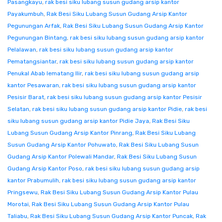
Pasangkayu
,
rak besi siku lubang susun gudang arsip kantor
Payakumbuh
,
Rak Besi Siku Lubang Susun Gudang Arsip Kantor
Pegunungan Arfak
,
Rak Besi Siku Lubang Susun Gudang Arsip Kantor
Pegunungan Bintang
,
rak besi siku lubang susun gudang arsip kantor
Pelalawan
,
rak besi siku lubang susun gudang arsip kantor
Pematangsiantar
,
rak besi siku lubang susun gudang arsip kantor
Penukal Abab lematang Ilir
,
rak besi siku lubang susun gudang arsip
kantor Pesawaran
,
rak besi siku lubang susun gudang arsip kantor
Pesisir Barat
,
rak besi siku lubang susun gudang arsip kantor Pesisir
Selatan
,
rak besi siku lubang susun gudang arsip kantor Pidie
,
rak besi
siku lubang susun gudang arsip kantor Pidie Jaya
,
Rak Besi Siku
Lubang Susun Gudang Arsip Kantor Pinrang
,
Rak Besi Siku Lubang
Susun Gudang Arsip Kantor Pohuwato
,
Rak Besi Siku Lubang Susun
Gudang Arsip Kantor Polewali Mandar
,
Rak Besi Siku Lubang Susun
Gudang Arsip Kantor Poso
,
rak besi siku lubang susun gudang arsip
kantor Prabumulih
,
rak besi siku lubang susun gudang arsip kantor
Pringsewu
,
Rak Besi Siku Lubang Susun Gudang Arsip Kantor Pulau
Morotai
,
Rak Besi Siku Lubang Susun Gudang Arsip Kantor Pulau
Taliabu
,
Rak Besi Siku Lubang Susun Gudang Arsip Kantor Puncak
,
Rak