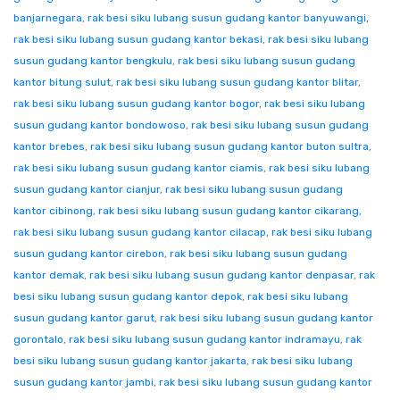
banjarnegara
,
rak besi siku lubang susun gudang kantor banyuwangi
,
rak besi siku lubang susun gudang kantor bekasi
,
rak besi siku lubang
susun gudang kantor bengkulu
,
rak besi siku lubang susun gudang
kantor bitung sulut
,
rak besi siku lubang susun gudang kantor blitar
,
rak besi siku lubang susun gudang kantor bogor
,
rak besi siku lubang
susun gudang kantor bondowoso
,
rak besi siku lubang susun gudang
kantor brebes
,
rak besi siku lubang susun gudang kantor buton sultra
,
rak besi siku lubang susun gudang kantor ciamis
,
rak besi siku lubang
susun gudang kantor cianjur
,
rak besi siku lubang susun gudang
kantor cibinong
,
rak besi siku lubang susun gudang kantor cikarang
,
rak besi siku lubang susun gudang kantor cilacap
,
rak besi siku lubang
susun gudang kantor cirebon
,
rak besi siku lubang susun gudang
kantor demak
,
rak besi siku lubang susun gudang kantor denpasar
,
rak
besi siku lubang susun gudang kantor depok
,
rak besi siku lubang
susun gudang kantor garut
,
rak besi siku lubang susun gudang kantor
gorontalo
,
rak besi siku lubang susun gudang kantor indramayu
,
rak
besi siku lubang susun gudang kantor jakarta
,
rak besi siku lubang
susun gudang kantor jambi
,
rak besi siku lubang susun gudang kantor