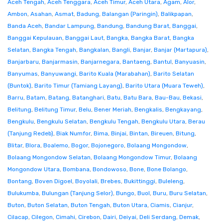
Aceh Tengah
,
Aceh Tenggara
,
Aceh Timur
,
Aceh Utara
,
Agam
,
Alor
,
Ambon
,
Asahan
,
Asmat
,
Badung
,
Balangan (Paringin)
,
Balikpapan
,
Banda Aceh
,
Bandar Lampung
,
Bandung
,
Bandung Barat
,
Banggai
,
Banggai Kepulauan
,
Banggai Laut
,
Bangka
,
Bangka Barat
,
Bangka
Selatan
,
Bangka Tengah
,
Bangkalan
,
Bangli
,
Banjar
,
Banjar (Martapura)
,
Banjarbaru
,
Banjarmasin
,
Banjarnegara
,
Bantaeng
,
Bantul
,
Banyuasin
,
Banyumas
,
Banyuwangi
,
Barito Kuala (Marabahan)
,
Barito Selatan
(Buntok)
,
Barito Timur (Tamiang Layang)
,
Barito Utara (Muara Teweh)
,
Barru
,
Batam
,
Batang
,
Batanghari
,
Batu
,
Batu Bara
,
Bau-Bau
,
Bekasi
,
Belitung
,
Belitung Timur
,
Belu
,
Bener Meriah
,
Bengkalis
,
Bengkayang
,
Bengkulu
,
Bengkulu Selatan
,
Bengkulu Tengah
,
Bengkulu Utara
,
Berau
(Tanjung Redeb)
,
Biak Numfor
,
Bima
,
Binjai
,
Bintan
,
Bireuen
,
Bitung
,
Blitar
,
Blora
,
Boalemo
,
Bogor
,
Bojonegoro
,
Bolaang Mongondow
,
Bolaang Mongondow Selatan
,
Bolaang Mongondow Timur
,
Bolaang
Mongondow Utara
,
Bombana
,
Bondowoso
,
Bone
,
Bone Bolango
,
Bontang
,
Boven Digoel
,
Boyolali
,
Brebes
,
Bukittinggi
,
Buleleng
,
Bulukumba
,
Bulungan (Tanjung Selor)
,
Bungo
,
Buol
,
Buru
,
Buru Selatan
,
Buton
,
Buton Selatan
,
Buton Tengah
,
Buton Utara
,
Ciamis
,
Cianjur
,
Cilacap
,
Cilegon
,
Cimahi
,
Cirebon
,
Dairi
,
Deiyai
,
Deli Serdang
,
Demak
,