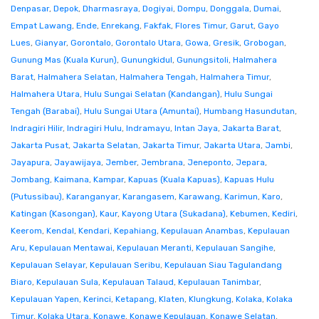
Denpasar
,
Depok
,
Dharmasraya
,
Dogiyai
,
Dompu
,
Donggala
,
Dumai
,
Empat Lawang
,
Ende
,
Enrekang
,
Fakfak
,
Flores Timur
,
Garut
,
Gayo
Lues
,
Gianyar
,
Gorontalo
,
Gorontalo Utara
,
Gowa
,
Gresik
,
Grobogan
,
Gunung Mas (Kuala Kurun)
,
Gunungkidul
,
Gunungsitoli
,
Halmahera
Barat
,
Halmahera Selatan
,
Halmahera Tengah
,
Halmahera Timur
,
Halmahera Utara
,
Hulu Sungai Selatan (Kandangan)
,
Hulu Sungai
Tengah (Barabai)
,
Hulu Sungai Utara (Amuntai)
,
Humbang Hasundutan
,
Indragiri Hilir
,
Indragiri Hulu
,
Indramayu
,
Intan Jaya
,
Jakarta Barat
,
Jakarta Pusat
,
Jakarta Selatan
,
Jakarta Timur
,
Jakarta Utara
,
Jambi
,
Jayapura
,
Jayawijaya
,
Jember
,
Jembrana
,
Jeneponto
,
Jepara
,
Jombang
,
Kaimana
,
Kampar
,
Kapuas (Kuala Kapuas)
,
Kapuas Hulu
(Putussibau)
,
Karanganyar
,
Karangasem
,
Karawang
,
Karimun
,
Karo
,
Katingan (Kasongan)
,
Kaur
,
Kayong Utara (Sukadana)
,
Kebumen
,
Kediri
,
Keerom
,
Kendal
,
Kendari
,
Kepahiang
,
Kepulauan Anambas
,
Kepulauan
Aru
,
Kepulauan Mentawai
,
Kepulauan Meranti
,
Kepulauan Sangihe
,
Kepulauan Selayar
,
Kepulauan Seribu
,
Kepulauan Siau Tagulandang
Biaro
,
Kepulauan Sula
,
Kepulauan Talaud
,
Kepulauan Tanimbar
,
Kepulauan Yapen
,
Kerinci
,
Ketapang
,
Klaten
,
Klungkung
,
Kolaka
,
Kolaka
Timur
,
Kolaka Utara
,
Konawe
,
Konawe Kepulauan
,
Konawe Selatan
,