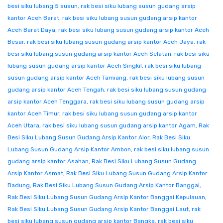
besi siku lubang 5 susun
,
rak besi siku lubang susun gudang arsip
kantor Aceh Barat
,
rak besi siku lubang susun gudang arsip kantor
Aceh Barat Daya
,
rak besi siku lubang susun gudang arsip kantor Aceh
Besar
,
rak besi siku lubang susun gudang arsip kantor Aceh Jaya
,
rak
besi siku lubang susun gudang arsip kantor Aceh Selatan
,
rak besi siku
lubang susun gudang arsip kantor Aceh Singkil
,
rak besi siku lubang
susun gudang arsip kantor Aceh Tamiang
,
rak besi siku lubang susun
gudang arsip kantor Aceh Tengah
,
rak besi siku lubang susun gudang
arsip kantor Aceh Tenggara
,
rak besi siku lubang susun gudang arsip
kantor Aceh Timur
,
rak besi siku lubang susun gudang arsip kantor
Aceh Utara
,
rak besi siku lubang susun gudang arsip kantor Agam
,
Rak
Besi Siku Lubang Susun Gudang Arsip Kantor Alor
,
Rak Besi Siku
Lubang Susun Gudang Arsip Kantor Ambon
,
rak besi siku lubang susun
gudang arsip kantor Asahan
,
Rak Besi Siku Lubang Susun Gudang
Arsip Kantor Asmat
,
Rak Besi Siku Lubang Susun Gudang Arsip Kantor
Badung
,
Rak Besi Siku Lubang Susun Gudang Arsip Kantor Banggai
,
Rak Besi Siku Lubang Susun Gudang Arsip Kantor Banggai Kepulauan
,
Rak Besi Siku Lubang Susun Gudang Arsip Kantor Banggai Laut
,
rak
besi siku lubang susun gudang arsip kantor Bangka
,
rak besi siku