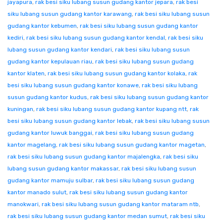
jayapura
,
rak besi siku lubang susun gudang kantor jepara
,
rak besi
siku lubang susun gudang kantor karawang
,
rak besi siku lubang susun
gudang kantor kebumen
,
rak besi siku lubang susun gudang kantor
kediri
,
rak besi siku lubang susun gudang kantor kendal
,
rak besi siku
lubang susun gudang kantor kendari
,
rak besi siku lubang susun
gudang kantor kepulauan riau
,
rak besi siku lubang susun gudang
kantor klaten
,
rak besi siku lubang susun gudang kantor kolaka
,
rak
besi siku lubang susun gudang kantor konawe
,
rak besi siku lubang
susun gudang kantor kudus
,
rak besi siku lubang susun gudang kantor
kuningan
,
rak besi siku lubang susun gudang kantor kupang ntt
,
rak
besi siku lubang susun gudang kantor lebak
,
rak besi siku lubang susun
gudang kantor luwuk banggai
,
rak besi siku lubang susun gudang
kantor magelang
,
rak besi siku lubang susun gudang kantor magetan
,
rak besi siku lubang susun gudang kantor majalengka
,
rak besi siku
lubang susun gudang kantor makassar
,
rak besi siku lubang susun
gudang kantor mamuju sulbar
,
rak besi siku lubang susun gudang
kantor manado sulut
,
rak besi siku lubang susun gudang kantor
manokwari
,
rak besi siku lubang susun gudang kantor mataram ntb
,
rak besi siku lubang susun gudang kantor medan sumut
,
rak besi siku