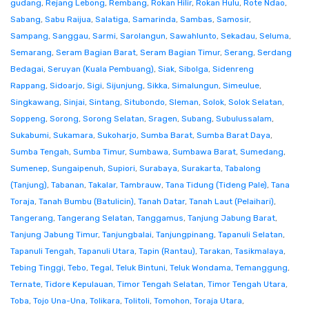
gudang
,
Rejang Lebong
,
Rembang
,
Rokan Hilir
,
Rokan Hulu
,
Rote Ndao
,
Sabang
,
Sabu Raijua
,
Salatiga
,
Samarinda
,
Sambas
,
Samosir
,
Sampang
,
Sanggau
,
Sarmi
,
Sarolangun
,
Sawahlunto
,
Sekadau
,
Seluma
,
Semarang
,
Seram Bagian Barat
,
Seram Bagian Timur
,
Serang
,
Serdang
Bedagai
,
Seruyan (Kuala Pembuang)
,
Siak
,
Sibolga
,
Sidenreng
Rappang
,
Sidoarjo
,
Sigi
,
Sijunjung
,
Sikka
,
Simalungun
,
Simeulue
,
Singkawang
,
Sinjai
,
Sintang
,
Situbondo
,
Sleman
,
Solok
,
Solok Selatan
,
Soppeng
,
Sorong
,
Sorong Selatan
,
Sragen
,
Subang
,
Subulussalam
,
Sukabumi
,
Sukamara
,
Sukoharjo
,
Sumba Barat
,
Sumba Barat Daya
,
Sumba Tengah
,
Sumba Timur
,
Sumbawa
,
Sumbawa Barat
,
Sumedang
,
Sumenep
,
Sungaipenuh
,
Supiori
,
Surabaya
,
Surakarta
,
Tabalong
(Tanjung)
,
Tabanan
,
Takalar
,
Tambrauw
,
Tana Tidung (Tideng Pale)
,
Tana
Toraja
,
Tanah Bumbu (Batulicin)
,
Tanah Datar
,
Tanah Laut (Pelaihari)
,
Tangerang
,
Tangerang Selatan
,
Tanggamus
,
Tanjung Jabung Barat
,
Tanjung Jabung Timur
,
Tanjungbalai
,
Tanjungpinang
,
Tapanuli Selatan
,
Tapanuli Tengah
,
Tapanuli Utara
,
Tapin (Rantau)
,
Tarakan
,
Tasikmalaya
,
Tebing Tinggi
,
Tebo
,
Tegal
,
Teluk Bintuni
,
Teluk Wondama
,
Temanggung
,
Ternate
,
Tidore Kepulauan
,
Timor Tengah Selatan
,
Timor Tengah Utara
,
Toba
,
Tojo Una-Una
,
Tolikara
,
Tolitoli
,
Tomohon
,
Toraja Utara
,