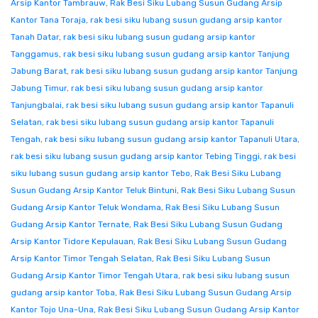
Arsip Kantor Tambrauw
,
Rak Besi Siku Lubang Susun Gudang Arsip
Kantor Tana Toraja
,
rak besi siku lubang susun gudang arsip kantor
Tanah Datar
,
rak besi siku lubang susun gudang arsip kantor
Tanggamus
,
rak besi siku lubang susun gudang arsip kantor Tanjung
Jabung Barat
,
rak besi siku lubang susun gudang arsip kantor Tanjung
Jabung Timur
,
rak besi siku lubang susun gudang arsip kantor
Tanjungbalai
,
rak besi siku lubang susun gudang arsip kantor Tapanuli
Selatan
,
rak besi siku lubang susun gudang arsip kantor Tapanuli
Tengah
,
rak besi siku lubang susun gudang arsip kantor Tapanuli Utara
,
rak besi siku lubang susun gudang arsip kantor Tebing Tinggi
,
rak besi
siku lubang susun gudang arsip kantor Tebo
,
Rak Besi Siku Lubang
Susun Gudang Arsip Kantor Teluk Bintuni
,
Rak Besi Siku Lubang Susun
Gudang Arsip Kantor Teluk Wondama
,
Rak Besi Siku Lubang Susun
Gudang Arsip Kantor Ternate
,
Rak Besi Siku Lubang Susun Gudang
Arsip Kantor Tidore Kepulauan
,
Rak Besi Siku Lubang Susun Gudang
Arsip Kantor Timor Tengah Selatan
,
Rak Besi Siku Lubang Susun
Gudang Arsip Kantor Timor Tengah Utara
,
rak besi siku lubang susun
gudang arsip kantor Toba
,
Rak Besi Siku Lubang Susun Gudang Arsip
Kantor Tojo Una-Una
,
Rak Besi Siku Lubang Susun Gudang Arsip Kantor