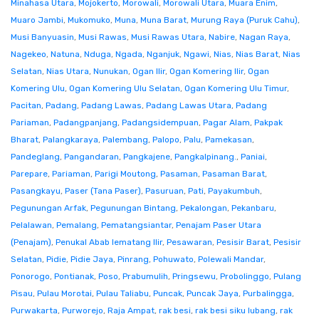
Minahasa Utara
,
Mojokerto
,
Morowali
,
Morowali Utara
,
Muara Enim
,
Muaro Jambi
,
Mukomuko
,
Muna
,
Muna Barat
,
Murung Raya (Puruk Cahu)
,
Musi Banyuasin
,
Musi Rawas
,
Musi Rawas Utara
,
Nabire
,
Nagan Raya
,
Nagekeo
,
Natuna
,
Nduga
,
Ngada
,
Nganjuk
,
Ngawi
,
Nias
,
Nias Barat
,
Nias
Selatan
,
Nias Utara
,
Nunukan
,
Ogan Ilir
,
Ogan Komering Ilir
,
Ogan
Komering Ulu
,
Ogan Komering Ulu Selatan
,
Ogan Komering Ulu Timur
,
Pacitan
,
Padang
,
Padang Lawas
,
Padang Lawas Utara
,
Padang
Pariaman
,
Padangpanjang
,
Padangsidempuan
,
Pagar Alam
,
Pakpak
Bharat
,
Palangkaraya
,
Palembang
,
Palopo
,
Palu
,
Pamekasan
,
Pandeglang
,
Pangandaran
,
Pangkajene
,
Pangkalpinang.
,
Paniai
,
Parepare
,
Pariaman
,
Parigi Moutong
,
Pasaman
,
Pasaman Barat
,
Pasangkayu
,
Paser (Tana Paser)
,
Pasuruan
,
Pati
,
Payakumbuh
,
Pegunungan Arfak
,
Pegunungan Bintang
,
Pekalongan
,
Pekanbaru
,
Pelalawan
,
Pemalang
,
Pematangsiantar
,
Penajam Paser Utara
(Penajam)
,
Penukal Abab lematang Ilir
,
Pesawaran
,
Pesisir Barat
,
Pesisir
Selatan
,
Pidie
,
Pidie Jaya
,
Pinrang
,
Pohuwato
,
Polewali Mandar
,
Ponorogo
,
Pontianak
,
Poso
,
Prabumulih
,
Pringsewu
,
Probolinggo
,
Pulang
Pisau
,
Pulau Morotai
,
Pulau Taliabu
,
Puncak
,
Puncak Jaya
,
Purbalingga
,
Purwakarta
,
Purworejo
,
Raja Ampat
,
rak besi
,
rak besi siku lubang
,
rak