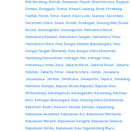
Deli Serdang
,
Demak
,
Denpasar
,
Depok
,
Dharmasraya
,
Dogiyai
,
Dompu
,
Donggala
,
Dumai
,
Empat Lawang
,
Ende
,
Enrekang
,
Fakfak
,
Flores Timur
,
Garut
,
Gayo Lues
,
Gianyar
,
Gorontalo
,
Gorontalo Utara
,
Gowa
,
Gresik
,
Grobogan
,
Gunung Mas (Kuala
Kurun)
,
Gunungkidul
,
Gunungsitoli
,
Halmahera Barat
,
Halmahera Selatan
,
Halmahera Tengah
,
Halmahera Timur
,
Halmahera Utara
,
Hulu Sungai Selatan (Kandangan)
,
Hulu
Sungai Tengah (Barabai)
,
Hulu Sungai Utara (Amuntai)
,
Humbang Hasundutan
,
Indragiri Hilir
,
Indragiri Hulu
,
Indramayu
,
Intan Jaya
,
Jakarta Barat
,
Jakarta Pusat
,
Jakarta
Selatan
,
Jakarta Timur
,
Jakarta Utara
,
Jambi
,
Jayapura
,
Jayawijaya
,
Jember
,
Jembrana
,
Jeneponto
,
Jepara
,
Jombang
,
Kaimana
,
Kampar
,
Kapuas (Kuala Kapuas)
,
Kapuas Hulu
(Putussibau)
,
Karanganyar
,
Karangasem
,
Karawang
,
Karimun
,
Karo
,
Katingan (Kasongan)
,
Kaur
,
Kayong Utara (Sukadana)
,
Kebumen
,
Kediri
,
Keerom
,
Kendal
,
Kendari
,
Kepahiang
,
Kepulauan Anambas
,
Kepulauan Aru
,
Kepulauan Mentawai
,
Kepulauan Meranti
,
Kepulauan Sangihe
,
Kepulauan Selayar
,
Kepulauan Seribu
,
Kepulauan Siau Tagulandang Biaro
,