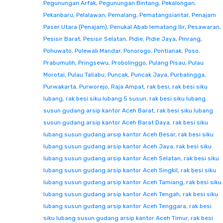
Pegunungan Arfak
,
Pegunungan Bintang
,
Pekalongan
,
Pekanbaru
,
Pelalawan
,
Pemalang
,
Pematangsiantar
,
Penajam
Paser Utara (Penajam)
,
Penukal Abab lematang Ilir
,
Pesawaran
,
Pesisir Barat
,
Pesisir Selatan
,
Pidie
,
Pidie Jaya
,
Pinrang
,
Pohuwato
,
Polewali Mandar
,
Ponorogo
,
Pontianak
,
Poso
,
Prabumulih
,
Pringsewu
,
Probolinggo
,
Pulang Pisau
,
Pulau
Morotai
,
Pulau Taliabu
,
Puncak
,
Puncak Jaya
,
Purbalingga
,
Purwakarta
,
Purworejo
,
Raja Ampat
,
rak besi
,
rak besi siku
lubang
,
rak besi siku lubang 5 susun
,
rak besi siku lubang
susun gudang arsip kantor Aceh Barat
,
rak besi siku lubang
susun gudang arsip kantor Aceh Barat Daya
,
rak besi siku
lubang susun gudang arsip kantor Aceh Besar
,
rak besi siku
lubang susun gudang arsip kantor Aceh Jaya
,
rak besi siku
lubang susun gudang arsip kantor Aceh Selatan
,
rak besi siku
lubang susun gudang arsip kantor Aceh Singkil
,
rak besi siku
lubang susun gudang arsip kantor Aceh Tamiang
,
rak besi siku
lubang susun gudang arsip kantor Aceh Tengah
,
rak besi siku
lubang susun gudang arsip kantor Aceh Tenggara
,
rak besi
siku lubang susun gudang arsip kantor Aceh Timur
,
rak besi