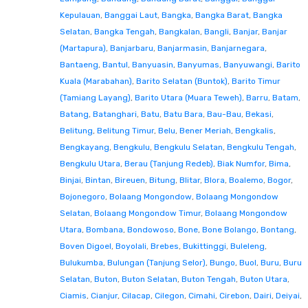
Kepulauan
,
Banggai Laut
,
Bangka
,
Bangka Barat
,
Bangka
Selatan
,
Bangka Tengah
,
Bangkalan
,
Bangli
,
Banjar
,
Banjar
(Martapura)
,
Banjarbaru
,
Banjarmasin
,
Banjarnegara
,
Bantaeng
,
Bantul
,
Banyuasin
,
Banyumas
,
Banyuwangi
,
Barito
Kuala (Marabahan)
,
Barito Selatan (Buntok)
,
Barito Timur
(Tamiang Layang)
,
Barito Utara (Muara Teweh)
,
Barru
,
Batam
,
Batang
,
Batanghari
,
Batu
,
Batu Bara
,
Bau-Bau
,
Bekasi
,
Belitung
,
Belitung Timur
,
Belu
,
Bener Meriah
,
Bengkalis
,
Bengkayang
,
Bengkulu
,
Bengkulu Selatan
,
Bengkulu Tengah
,
Bengkulu Utara
,
Berau (Tanjung Redeb)
,
Biak Numfor
,
Bima
,
Binjai
,
Bintan
,
Bireuen
,
Bitung
,
Blitar
,
Blora
,
Boalemo
,
Bogor
,
Bojonegoro
,
Bolaang Mongondow
,
Bolaang Mongondow
Selatan
,
Bolaang Mongondow Timur
,
Bolaang Mongondow
Utara
,
Bombana
,
Bondowoso
,
Bone
,
Bone Bolango
,
Bontang
,
Boven Digoel
,
Boyolali
,
Brebes
,
Bukittinggi
,
Buleleng
,
Bulukumba
,
Bulungan (Tanjung Selor)
,
Bungo
,
Buol
,
Buru
,
Buru
Selatan
,
Buton
,
Buton Selatan
,
Buton Tengah
,
Buton Utara
,
Ciamis
,
Cianjur
,
Cilacap
,
Cilegon
,
Cimahi
,
Cirebon
,
Dairi
,
Deiyai
,