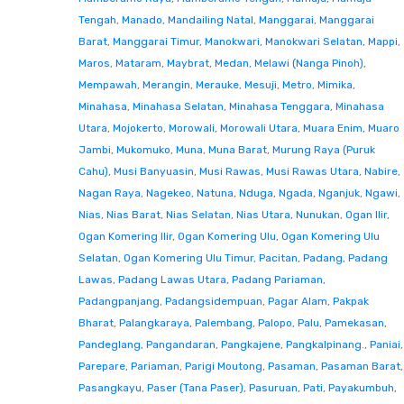
Tengah
,
Manado
,
Mandailing Natal
,
Manggarai
,
Manggarai
Barat
,
Manggarai Timur
,
Manokwari
,
Manokwari Selatan
,
Mappi
,
Maros
,
Mataram
,
Maybrat
,
Medan
,
Melawi (Nanga Pinoh)
,
Mempawah
,
Merangin
,
Merauke
,
Mesuji
,
Metro
,
Mimika
,
Minahasa
,
Minahasa Selatan
,
Minahasa Tenggara
,
Minahasa
Utara
,
Mojokerto
,
Morowali
,
Morowali Utara
,
Muara Enim
,
Muaro
Jambi
,
Mukomuko
,
Muna
,
Muna Barat
,
Murung Raya (Puruk
Cahu)
,
Musi Banyuasin
,
Musi Rawas
,
Musi Rawas Utara
,
Nabire
,
Nagan Raya
,
Nagekeo
,
Natuna
,
Nduga
,
Ngada
,
Nganjuk
,
Ngawi
,
Nias
,
Nias Barat
,
Nias Selatan
,
Nias Utara
,
Nunukan
,
Ogan Ilir
,
Ogan Komering Ilir
,
Ogan Komering Ulu
,
Ogan Komering Ulu
Selatan
,
Ogan Komering Ulu Timur
,
Pacitan
,
Padang
,
Padang
Lawas
,
Padang Lawas Utara
,
Padang Pariaman
,
Padangpanjang
,
Padangsidempuan
,
Pagar Alam
,
Pakpak
Bharat
,
Palangkaraya
,
Palembang
,
Palopo
,
Palu
,
Pamekasan
,
Pandeglang
,
Pangandaran
,
Pangkajene
,
Pangkalpinang.
,
Paniai
,
Parepare
,
Pariaman
,
Parigi Moutong
,
Pasaman
,
Pasaman Barat
,
Pasangkayu
,
Paser (Tana Paser)
,
Pasuruan
,
Pati
,
Payakumbuh
,