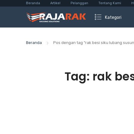
Beranda
Artikel
Pelanggan
Tentang Kami
H
Kategori
Beranda
Pos dengan tag “rak besi siku lubang sus
Tag:
rak be