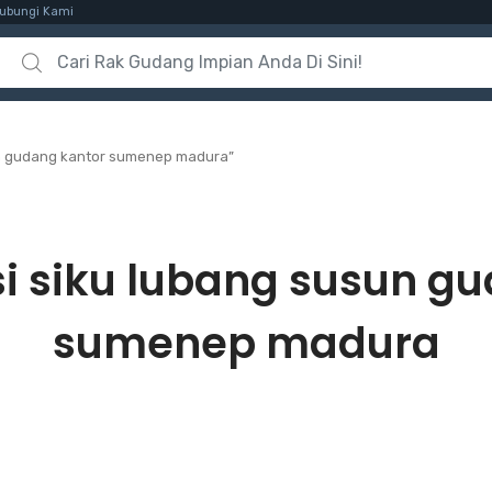
ubungi Kami
Search for:
un gudang kantor sumenep madura”
si siku lubang susun g
sumenep madura