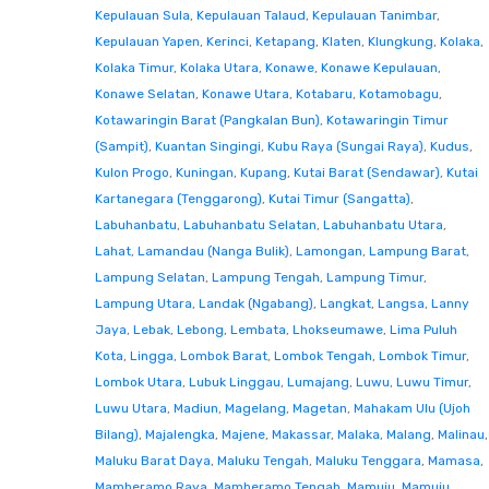
Kepulauan Sula
,
Kepulauan Talaud
,
Kepulauan Tanimbar
,
Kepulauan Yapen
,
Kerinci
,
Ketapang
,
Klaten
,
Klungkung
,
Kolaka
,
Kolaka Timur
,
Kolaka Utara
,
Konawe
,
Konawe Kepulauan
,
Konawe Selatan
,
Konawe Utara
,
Kotabaru
,
Kotamobagu
,
Kotawaringin Barat (Pangkalan Bun)
,
Kotawaringin Timur
(Sampit)
,
Kuantan Singingi
,
Kubu Raya (Sungai Raya)
,
Kudus
,
Kulon Progo
,
Kuningan
,
Kupang
,
Kutai Barat (Sendawar)
,
Kutai
Kartanegara (Tenggarong)
,
Kutai Timur (Sangatta)
,
Labuhanbatu
,
Labuhanbatu Selatan
,
Labuhanbatu Utara
,
Lahat
,
Lamandau (Nanga Bulik)
,
Lamongan
,
Lampung Barat
,
Lampung Selatan
,
Lampung Tengah
,
Lampung Timur
,
Lampung Utara
,
Landak (Ngabang)
,
Langkat
,
Langsa
,
Lanny
Jaya
,
Lebak
,
Lebong
,
Lembata
,
Lhokseumawe
,
Lima Puluh
Kota
,
Lingga
,
Lombok Barat
,
Lombok Tengah
,
Lombok Timur
,
Lombok Utara
,
Lubuk Linggau
,
Lumajang
,
Luwu
,
Luwu Timur
,
Luwu Utara
,
Madiun
,
Magelang
,
Magetan
,
Mahakam Ulu (Ujoh
Bilang)
,
Majalengka
,
Majene
,
Makassar
,
Malaka
,
Malang
,
Malinau
,
Maluku Barat Daya
,
Maluku Tengah
,
Maluku Tenggara
,
Mamasa
,
Mamberamo Raya
,
Mamberamo Tengah
,
Mamuju
,
Mamuju