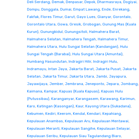
Deli Serdang
,
Demak
,
Denpasar
,
Depok
,
Dharmasraya
,
Dogiyai
,
Dompu
,
Donggala
,
Dumai
,
Empat Lawang
,
Ende
,
Enrekang
,
Fakfak
,
Flores Timur
,
Garut
,
Gayo Lues
,
Gianyar
,
Gorontalo
,
Gorontalo Utara
,
Gowa
,
Gresik
,
Grobogan
,
Gunung Mas (Kuala
Kurun)
,
Gunungkidul
,
Gunungsitoli
,
Halmahera Barat
,
Halmahera Selatan
,
Halmahera Tengah
,
Halmahera Timur
,
Halmahera Utara
,
Hulu Sungai Selatan (Kandangan)
,
Hulu
Sungai Tengah (Barabai)
,
Hulu Sungai Utara (Amuntai)
,
Humbang Hasundutan
,
Indragiri Hilir
,
Indragiri Hulu
,
Indramayu
,
Intan Jaya
,
Jakarta Barat
,
Jakarta Pusat
,
Jakarta
Selatan
,
Jakarta Timur
,
Jakarta Utara
,
Jambi
,
Jayapura
,
Jayawijaya
,
Jember
,
Jembrana
,
Jeneponto
,
Jepara
,
Jombang
,
Kaimana
,
Kampar
,
Kapuas (Kuala Kapuas)
,
Kapuas Hulu
(Putussibau)
,
Karanganyar
,
Karangasem
,
Karawang
,
Karimun
,
Karo
,
Katingan (Kasongan)
,
Kaur
,
Kayong Utara (Sukadana)
,
Kebumen
,
Kediri
,
Keerom
,
Kendal
,
Kendari
,
Kepahiang
,
Kepulauan Anambas
,
Kepulauan Aru
,
Kepulauan Mentawai
,
Kepulauan Meranti
,
Kepulauan Sangihe
,
Kepulauan Selayar
,
Kepulauan Seribu
,
Kepulauan Siau Tagulandang Biaro
,