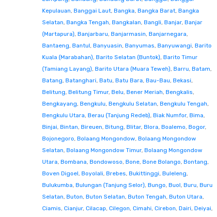
Kepulauan
,
Banggai Laut
,
Bangka
,
Bangka Barat
,
Bangka
Selatan
,
Bangka Tengah
,
Bangkalan
,
Bangli
,
Banjar
,
Banjar
(Martapura)
,
Banjarbaru
,
Banjarmasin
,
Banjarnegara
,
Bantaeng
,
Bantul
,
Banyuasin
,
Banyumas
,
Banyuwangi
,
Barito
Kuala (Marabahan)
,
Barito Selatan (Buntok)
,
Barito Timur
(Tamiang Layang)
,
Barito Utara (Muara Teweh)
,
Barru
,
Batam
,
Batang
,
Batanghari
,
Batu
,
Batu Bara
,
Bau-Bau
,
Bekasi
,
Belitung
,
Belitung Timur
,
Belu
,
Bener Meriah
,
Bengkalis
,
Bengkayang
,
Bengkulu
,
Bengkulu Selatan
,
Bengkulu Tengah
,
Bengkulu Utara
,
Berau (Tanjung Redeb)
,
Biak Numfor
,
Bima
,
Binjai
,
Bintan
,
Bireuen
,
Bitung
,
Blitar
,
Blora
,
Boalemo
,
Bogor
,
Bojonegoro
,
Bolaang Mongondow
,
Bolaang Mongondow
Selatan
,
Bolaang Mongondow Timur
,
Bolaang Mongondow
Utara
,
Bombana
,
Bondowoso
,
Bone
,
Bone Bolango
,
Bontang
,
Boven Digoel
,
Boyolali
,
Brebes
,
Bukittinggi
,
Buleleng
,
Bulukumba
,
Bulungan (Tanjung Selor)
,
Bungo
,
Buol
,
Buru
,
Buru
Selatan
,
Buton
,
Buton Selatan
,
Buton Tengah
,
Buton Utara
,
Ciamis
,
Cianjur
,
Cilacap
,
Cilegon
,
Cimahi
,
Cirebon
,
Dairi
,
Deiyai
,