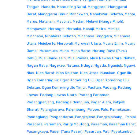
Tengah
,
Manado
,
Mandailing Natal
,
Manggarai
,
Manggarai
Barat
,
Manggarai Timur
,
Manokwari
,
Manokwari Selatan
,
Mappi
,
Maros
,
Mataram
,
Maybrat
,
Medan
,
Melawi (Nanga Pinoh)
,
Mempawah
,
Merangin
,
Merauke
,
Mesuji
,
Metro
,
Mimika
,
Minahasa
,
Minahasa Selatan
,
Minahasa Tenggara
,
Minahasa
Utara
,
Mojokerto
,
Morowali
,
Morowali Utara
,
Muara Enim
,
Muaro
Jambi
,
Mukomuko
,
Muna
,
Muna Barat
,
Murung Raya (Puruk
Cahu)
,
Musi Banyuasin
,
Musi Rawas
,
Musi Rawas Utara
,
Nabire
,
Nagan Raya
,
Nagekeo
,
Natuna
,
Nduga
,
Ngada
,
Nganjuk
,
Ngawi
,
Nias
,
Nias Barat
,
Nias Selatan
,
Nias Utara
,
Nunukan
,
Ogan Ilir
,
Ogan Komering Ilir
,
Ogan Komering Ulu
,
Ogan Komering Ulu
Selatan
,
Ogan Komering Ulu Timur
,
Pacitan
,
Padang
,
Padang
Lawas
,
Padang Lawas Utara
,
Padang Pariaman
,
Padangpanjang
,
Padangsidempuan
,
Pagar Alam
,
Pakpak
Bharat
,
Palangkaraya
,
Palembang
,
Palopo
,
Palu
,
Pamekasan
,
Pandeglang
,
Pangandaran
,
Pangkajene
,
Pangkalpinang.
,
Paniai
,
Parepare
,
Pariaman
,
Parigi Moutong
,
Pasaman
,
Pasaman Barat
,
Pasangkayu
,
Paser (Tana Paser)
,
Pasuruan
,
Pati
,
Payakumbuh
,