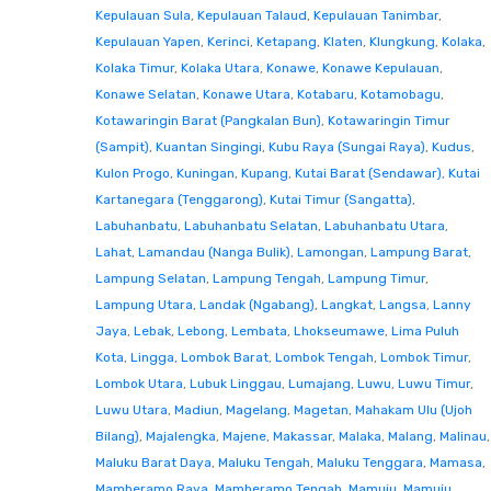
Kepulauan Sula
,
Kepulauan Talaud
,
Kepulauan Tanimbar
,
Kepulauan Yapen
,
Kerinci
,
Ketapang
,
Klaten
,
Klungkung
,
Kolaka
,
Kolaka Timur
,
Kolaka Utara
,
Konawe
,
Konawe Kepulauan
,
Konawe Selatan
,
Konawe Utara
,
Kotabaru
,
Kotamobagu
,
Kotawaringin Barat (Pangkalan Bun)
,
Kotawaringin Timur
(Sampit)
,
Kuantan Singingi
,
Kubu Raya (Sungai Raya)
,
Kudus
,
Kulon Progo
,
Kuningan
,
Kupang
,
Kutai Barat (Sendawar)
,
Kutai
Kartanegara (Tenggarong)
,
Kutai Timur (Sangatta)
,
Labuhanbatu
,
Labuhanbatu Selatan
,
Labuhanbatu Utara
,
Lahat
,
Lamandau (Nanga Bulik)
,
Lamongan
,
Lampung Barat
,
Lampung Selatan
,
Lampung Tengah
,
Lampung Timur
,
Lampung Utara
,
Landak (Ngabang)
,
Langkat
,
Langsa
,
Lanny
Jaya
,
Lebak
,
Lebong
,
Lembata
,
Lhokseumawe
,
Lima Puluh
Kota
,
Lingga
,
Lombok Barat
,
Lombok Tengah
,
Lombok Timur
,
Lombok Utara
,
Lubuk Linggau
,
Lumajang
,
Luwu
,
Luwu Timur
,
Luwu Utara
,
Madiun
,
Magelang
,
Magetan
,
Mahakam Ulu (Ujoh
Bilang)
,
Majalengka
,
Majene
,
Makassar
,
Malaka
,
Malang
,
Malinau
,
Maluku Barat Daya
,
Maluku Tengah
,
Maluku Tenggara
,
Mamasa
,
Mamberamo Raya
,
Mamberamo Tengah
,
Mamuju
,
Mamuju