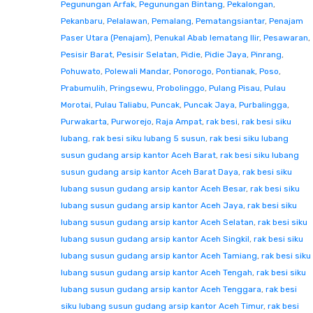
Pegunungan Arfak
,
Pegunungan Bintang
,
Pekalongan
,
Pekanbaru
,
Pelalawan
,
Pemalang
,
Pematangsiantar
,
Penajam
Paser Utara (Penajam)
,
Penukal Abab lematang Ilir
,
Pesawaran
,
Pesisir Barat
,
Pesisir Selatan
,
Pidie
,
Pidie Jaya
,
Pinrang
,
Pohuwato
,
Polewali Mandar
,
Ponorogo
,
Pontianak
,
Poso
,
Prabumulih
,
Pringsewu
,
Probolinggo
,
Pulang Pisau
,
Pulau
Morotai
,
Pulau Taliabu
,
Puncak
,
Puncak Jaya
,
Purbalingga
,
Purwakarta
,
Purworejo
,
Raja Ampat
,
rak besi
,
rak besi siku
lubang
,
rak besi siku lubang 5 susun
,
rak besi siku lubang
susun gudang arsip kantor Aceh Barat
,
rak besi siku lubang
susun gudang arsip kantor Aceh Barat Daya
,
rak besi siku
lubang susun gudang arsip kantor Aceh Besar
,
rak besi siku
lubang susun gudang arsip kantor Aceh Jaya
,
rak besi siku
lubang susun gudang arsip kantor Aceh Selatan
,
rak besi siku
lubang susun gudang arsip kantor Aceh Singkil
,
rak besi siku
lubang susun gudang arsip kantor Aceh Tamiang
,
rak besi siku
lubang susun gudang arsip kantor Aceh Tengah
,
rak besi siku
lubang susun gudang arsip kantor Aceh Tenggara
,
rak besi
siku lubang susun gudang arsip kantor Aceh Timur
,
rak besi