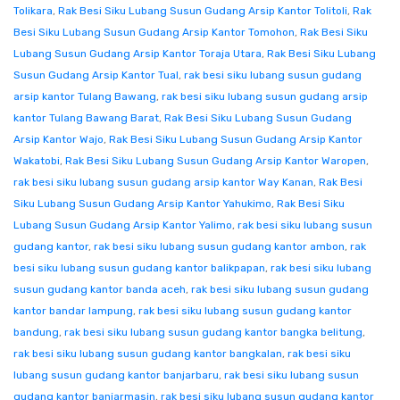
Tolikara
,
Rak Besi Siku Lubang Susun Gudang Arsip Kantor Tolitoli
,
Rak
Besi Siku Lubang Susun Gudang Arsip Kantor Tomohon
,
Rak Besi Siku
Lubang Susun Gudang Arsip Kantor Toraja Utara
,
Rak Besi Siku Lubang
Susun Gudang Arsip Kantor Tual
,
rak besi siku lubang susun gudang
arsip kantor Tulang Bawang
,
rak besi siku lubang susun gudang arsip
kantor Tulang Bawang Barat
,
Rak Besi Siku Lubang Susun Gudang
Arsip Kantor Wajo
,
Rak Besi Siku Lubang Susun Gudang Arsip Kantor
Wakatobi
,
Rak Besi Siku Lubang Susun Gudang Arsip Kantor Waropen
,
rak besi siku lubang susun gudang arsip kantor Way Kanan
,
Rak Besi
Siku Lubang Susun Gudang Arsip Kantor Yahukimo
,
Rak Besi Siku
Lubang Susun Gudang Arsip Kantor Yalimo
,
rak besi siku lubang susun
gudang kantor
,
rak besi siku lubang susun gudang kantor ambon
,
rak
besi siku lubang susun gudang kantor balikpapan
,
rak besi siku lubang
susun gudang kantor banda aceh
,
rak besi siku lubang susun gudang
kantor bandar lampung
,
rak besi siku lubang susun gudang kantor
bandung
,
rak besi siku lubang susun gudang kantor bangka belitung
,
rak besi siku lubang susun gudang kantor bangkalan
,
rak besi siku
lubang susun gudang kantor banjarbaru
,
rak besi siku lubang susun
gudang kantor banjarmasin
,
rak besi siku lubang susun gudang kantor