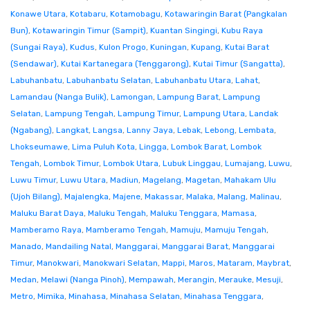
Konawe Utara
,
Kotabaru
,
Kotamobagu
,
Kotawaringin Barat (Pangkalan
Bun)
,
Kotawaringin Timur (Sampit)
,
Kuantan Singingi
,
Kubu Raya
(Sungai Raya)
,
Kudus
,
Kulon Progo
,
Kuningan
,
Kupang
,
Kutai Barat
(Sendawar)
,
Kutai Kartanegara (Tenggarong)
,
Kutai Timur (Sangatta)
,
Labuhanbatu
,
Labuhanbatu Selatan
,
Labuhanbatu Utara
,
Lahat
,
Lamandau (Nanga Bulik)
,
Lamongan
,
Lampung Barat
,
Lampung
Selatan
,
Lampung Tengah
,
Lampung Timur
,
Lampung Utara
,
Landak
(Ngabang)
,
Langkat
,
Langsa
,
Lanny Jaya
,
Lebak
,
Lebong
,
Lembata
,
Lhokseumawe
,
Lima Puluh Kota
,
Lingga
,
Lombok Barat
,
Lombok
Tengah
,
Lombok Timur
,
Lombok Utara
,
Lubuk Linggau
,
Lumajang
,
Luwu
,
Luwu Timur
,
Luwu Utara
,
Madiun
,
Magelang
,
Magetan
,
Mahakam Ulu
(Ujoh Bilang)
,
Majalengka
,
Majene
,
Makassar
,
Malaka
,
Malang
,
Malinau
,
Maluku Barat Daya
,
Maluku Tengah
,
Maluku Tenggara
,
Mamasa
,
Mamberamo Raya
,
Mamberamo Tengah
,
Mamuju
,
Mamuju Tengah
,
Manado
,
Mandailing Natal
,
Manggarai
,
Manggarai Barat
,
Manggarai
Timur
,
Manokwari
,
Manokwari Selatan
,
Mappi
,
Maros
,
Mataram
,
Maybrat
,
Medan
,
Melawi (Nanga Pinoh)
,
Mempawah
,
Merangin
,
Merauke
,
Mesuji
,
Metro
,
Mimika
,
Minahasa
,
Minahasa Selatan
,
Minahasa Tenggara
,