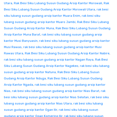
Utara
,
Rak Besi Siku Lubang Susun Gudang Arsip Kantor Morowali
,
Rak
Besi Siku Lubang Susun Gudang Arsip Kantor Morowali Utara
,
rak besi
siku lubang susun gudang arsip kantor Muara Enim
,
rak besi siku
lubang susun gudang arsip kantor Muaro Jambi
,
Rak Besi Siku Lubang
Susun Gudang Arsip Kantor Muna
,
Rak Besi Siku Lubang Susun Gudang
Arsip Kantor Muna Barat
,
rak besi siku lubang susun gudang arsip
kantor Musi Banyuasin
,
rak besi siku lubang susun gudang arsip kantor
Musi Rawas
,
rak besi siku lubang susun gudang arsip kantor Musi
Rawas Utara
,
Rak Besi Siku Lubang Susun Gudang Arsip Kantor Nabire
,
rak besi siku lubang susun gudang arsip kantor Nagan Raya
,
Rak Besi
Siku Lubang Susun Gudang Arsip Kantor Nagekeo
,
rak besi siku lubang
susun gudang arsip kantor Natuna
,
Rak Besi Siku Lubang Susun
Gudang Arsip Kantor Nduga
,
Rak Besi Siku Lubang Susun Gudang
Arsip Kantor Ngada
,
rak besi siku lubang susun gudang arsip kantor
Nias
,
rak besi siku lubang susun gudang arsip kantor Nias Barat
,
rak
besi siku lubang susun gudang arsip kantor Nias Selatan
,
rak besi siku
lubang susun gudang arsip kantor Nias Utara
,
rak besi siku lubang
susun gudang arsip kantor Ogan Ilir
,
rak besi siku lubang susun
gudang arsip kantor Ogan Komering Ilir
,
rak besi siku lubang susun