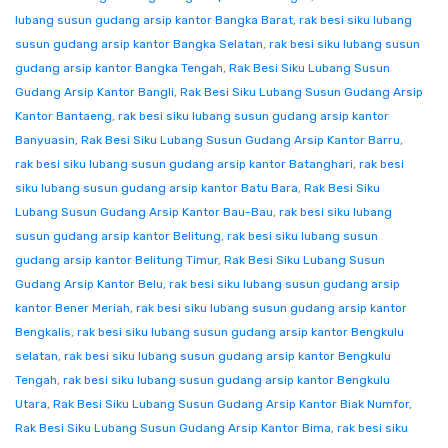
lubang susun gudang arsip kantor Bangka Barat
,
rak besi siku lubang
susun gudang arsip kantor Bangka Selatan
,
rak besi siku lubang susun
gudang arsip kantor Bangka Tengah
,
Rak Besi Siku Lubang Susun
Gudang Arsip Kantor Bangli
,
Rak Besi Siku Lubang Susun Gudang Arsip
Kantor Bantaeng
,
rak besi siku lubang susun gudang arsip kantor
Banyuasin
,
Rak Besi Siku Lubang Susun Gudang Arsip Kantor Barru
,
rak besi siku lubang susun gudang arsip kantor Batanghari
,
rak besi
siku lubang susun gudang arsip kantor Batu Bara
,
Rak Besi Siku
Lubang Susun Gudang Arsip Kantor Bau-Bau
,
rak besi siku lubang
susun gudang arsip kantor Belitung
,
rak besi siku lubang susun
gudang arsip kantor Belitung Timur
,
Rak Besi Siku Lubang Susun
Gudang Arsip Kantor Belu
,
rak besi siku lubang susun gudang arsip
kantor Bener Meriah
,
rak besi siku lubang susun gudang arsip kantor
Bengkalis
,
rak besi siku lubang susun gudang arsip kantor Bengkulu
selatan
,
rak besi siku lubang susun gudang arsip kantor Bengkulu
Tengah
,
rak besi siku lubang susun gudang arsip kantor Bengkulu
Utara
,
Rak Besi Siku Lubang Susun Gudang Arsip Kantor Biak Numfor
,
Rak Besi Siku Lubang Susun Gudang Arsip Kantor Bima
,
rak besi siku