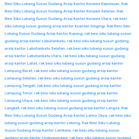
Besi Siku Lubang Susun Gudang Arsip Kantor Konawe Kepulauan
,
Rak
Besi Siku Lubang Susun Gudang Arsip Kantor Konawe Selatan
,
Rak
Besi Siku Lubang Susun Gudang Arsip Kantor Konawe Utara
,
rak besi
siku lubang susun gudang arsip kantor Kuantan Singingi
,
Rak Besi Siku
Lubang Susun Gudang Arsip Kantor Kupang
,
rak besi siku lubang susun
gudang arsip kantor Labuhanbatu
,
rak besi siku lubang susun gudang
arsip kantor Labuhanbatu Selatan
,
rak besi siku lubang susun gudang
arsip kantor Labuhanbatu Utara
,
rak besi siku lubang susun gudang
arsip kantor Lahat
,
rak besi siku lubang susun gudang arsip kantor
Lampung Barat
,
rak besi siku lubang susun gudang arsip kantor
Lampung Selatan
,
rak besi siku lubang susun gudang arsip kantor
Lampung Tengah
,
rak besi siku lubang susun gudang arsip kantor
Lampung Timur
,
rak besi siku lubang susun gudang arsip kantor
Lampung Utara
,
rak besi siku lubang susun gudang arsip kantor
Langkat
,
rak besi siku lubang susun gudang arsip kantor Langsa
,
Rak
Besi Siku Lubang Susun Gudang Arsip Kantor Lanny Jaya
,
rak besi siku
lubang susun gudang arsip kantor Lebong
,
Rak Besi Siku Lubang
Susun Gudang Arsip Kantor Lembata
,
rak besi siku lubang susun
gudang arsip kantor Lhokseumawe
,
rak besi siku lubang susun gudang