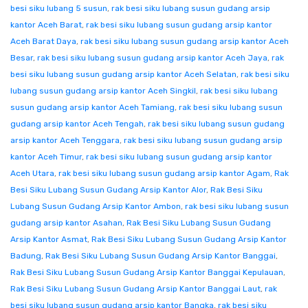
besi siku lubang 5 susun
,
rak besi siku lubang susun gudang arsip
kantor Aceh Barat
,
rak besi siku lubang susun gudang arsip kantor
Aceh Barat Daya
,
rak besi siku lubang susun gudang arsip kantor Aceh
Besar
,
rak besi siku lubang susun gudang arsip kantor Aceh Jaya
,
rak
besi siku lubang susun gudang arsip kantor Aceh Selatan
,
rak besi siku
lubang susun gudang arsip kantor Aceh Singkil
,
rak besi siku lubang
susun gudang arsip kantor Aceh Tamiang
,
rak besi siku lubang susun
gudang arsip kantor Aceh Tengah
,
rak besi siku lubang susun gudang
arsip kantor Aceh Tenggara
,
rak besi siku lubang susun gudang arsip
kantor Aceh Timur
,
rak besi siku lubang susun gudang arsip kantor
Aceh Utara
,
rak besi siku lubang susun gudang arsip kantor Agam
,
Rak
Besi Siku Lubang Susun Gudang Arsip Kantor Alor
,
Rak Besi Siku
Lubang Susun Gudang Arsip Kantor Ambon
,
rak besi siku lubang susun
gudang arsip kantor Asahan
,
Rak Besi Siku Lubang Susun Gudang
Arsip Kantor Asmat
,
Rak Besi Siku Lubang Susun Gudang Arsip Kantor
Badung
,
Rak Besi Siku Lubang Susun Gudang Arsip Kantor Banggai
,
Rak Besi Siku Lubang Susun Gudang Arsip Kantor Banggai Kepulauan
,
Rak Besi Siku Lubang Susun Gudang Arsip Kantor Banggai Laut
,
rak
besi siku lubang susun gudang arsip kantor Bangka
,
rak besi siku