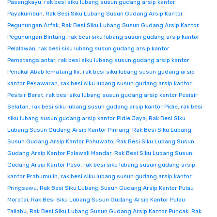
Pasangkayu
,
rak besi siku lubang susun gudang arsip kantor
Payakumbuh
,
Rak Besi Siku Lubang Susun Gudang Arsip Kantor
Pegunungan Arfak
,
Rak Besi Siku Lubang Susun Gudang Arsip Kantor
Pegunungan Bintang
,
rak besi siku lubang susun gudang arsip kantor
Pelalawan
,
rak besi siku lubang susun gudang arsip kantor
Pematangsiantar
,
rak besi siku lubang susun gudang arsip kantor
Penukal Abab lematang Ilir
,
rak besi siku lubang susun gudang arsip
kantor Pesawaran
,
rak besi siku lubang susun gudang arsip kantor
Pesisir Barat
,
rak besi siku lubang susun gudang arsip kantor Pesisir
Selatan
,
rak besi siku lubang susun gudang arsip kantor Pidie
,
rak besi
siku lubang susun gudang arsip kantor Pidie Jaya
,
Rak Besi Siku
Lubang Susun Gudang Arsip Kantor Pinrang
,
Rak Besi Siku Lubang
Susun Gudang Arsip Kantor Pohuwato
,
Rak Besi Siku Lubang Susun
Gudang Arsip Kantor Polewali Mandar
,
Rak Besi Siku Lubang Susun
Gudang Arsip Kantor Poso
,
rak besi siku lubang susun gudang arsip
kantor Prabumulih
,
rak besi siku lubang susun gudang arsip kantor
Pringsewu
,
Rak Besi Siku Lubang Susun Gudang Arsip Kantor Pulau
Morotai
,
Rak Besi Siku Lubang Susun Gudang Arsip Kantor Pulau
Taliabu
,
Rak Besi Siku Lubang Susun Gudang Arsip Kantor Puncak
,
Rak