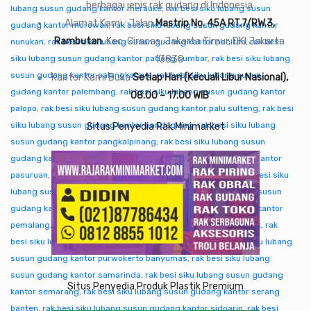
berbagai jenis rak gudang di Indonesia
lubang susun gudang kantor merauke
,
rak besi siku lubang susun
Alamat Kami : Jalan
Mastrip No. 45A RT.7/RW.3,
gudang kantor morowali
,
rak besi siku lubang susun gudang kantor
Rambutan
, Kec. Ciracas, Jakarta Timur, DKI Jakarta
nunukan
,
rak besi siku lubang susun gudang kantor pacitan
,
rak besi
siku lubang susun gudang kantor padang sumbar
13830
,
rak besi siku lubang
susun gudang kantor palangkaraya
,
rak besi siku lubang susun
Kantor Kami Buka
Setiap Hari (Kecuali Libur Nasional),
gudang kantor palembang
,
rak besi siku lubang susun gudang kantor
08.00 – 17.00 WIB
palopo
,
rak besi siku lubang susun gudang kantor palu sulteng
,
rak besi
siku lubang susun gudang kantor pandeglang
,
rak besi siku lubang
Situs Penyedia Rak Minimarket
susun gudang kantor pangkalpinang
,
rak besi siku lubang susun
gudang kantor pare-pare
,
rak besi siku lubang susun gudang kantor
pasuruan
,
rak besi siku lubang susun gudang kantor pati
,
rak besi siku
lubang susun gudang kantor pekalongan
,
rak besi siku lubang susun
gudang kantor pekanbaru
,
rak besi siku lubang susun gudang kantor
pemalang
,
rak besi siku lubang susun gudang kantor pontianak
,
rak
besi siku lubang susun gudang kantor purwakarta
,
rak besi siku lubang
susun gudang kantor purwokerto banyumas
,
rak besi siku lubang
susun gudang kantor samarinda
,
rak besi siku lubang susun gudang
Situs Penyedia Produk Plastik Premium
kantor semarang
,
rak besi siku lubang susun gudang kantor serang
banten
,
rak besi siku lubang susun gudang kantor sidoarjo
,
rak besi