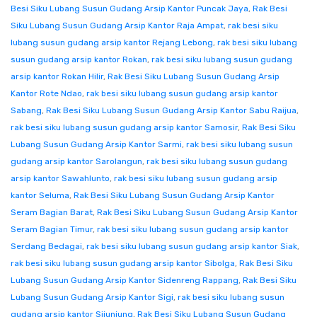
Besi Siku Lubang Susun Gudang Arsip Kantor Puncak Jaya
,
Rak Besi
Siku Lubang Susun Gudang Arsip Kantor Raja Ampat
,
rak besi siku
lubang susun gudang arsip kantor Rejang Lebong
,
rak besi siku lubang
susun gudang arsip kantor Rokan
,
rak besi siku lubang susun gudang
arsip kantor Rokan Hilir
,
Rak Besi Siku Lubang Susun Gudang Arsip
Kantor Rote Ndao
,
rak besi siku lubang susun gudang arsip kantor
Sabang
,
Rak Besi Siku Lubang Susun Gudang Arsip Kantor Sabu Raijua
,
rak besi siku lubang susun gudang arsip kantor Samosir
,
Rak Besi Siku
Lubang Susun Gudang Arsip Kantor Sarmi
,
rak besi siku lubang susun
gudang arsip kantor Sarolangun
,
rak besi siku lubang susun gudang
arsip kantor Sawahlunto
,
rak besi siku lubang susun gudang arsip
kantor Seluma
,
Rak Besi Siku Lubang Susun Gudang Arsip Kantor
Seram Bagian Barat
,
Rak Besi Siku Lubang Susun Gudang Arsip Kantor
Seram Bagian Timur
,
rak besi siku lubang susun gudang arsip kantor
Serdang Bedagai
,
rak besi siku lubang susun gudang arsip kantor Siak
,
rak besi siku lubang susun gudang arsip kantor Sibolga
,
Rak Besi Siku
Lubang Susun Gudang Arsip Kantor Sidenreng Rappang
,
Rak Besi Siku
Lubang Susun Gudang Arsip Kantor Sigi
,
rak besi siku lubang susun
gudang arsip kantor Sijunjung
,
Rak Besi Siku Lubang Susun Gudang