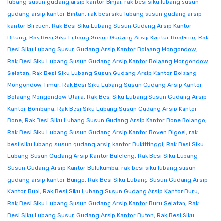
lubang susun gudang arsip kantor Binjai
,
rak besi siku lubang susun
gudang arsip kantor Bintan
,
rak besi siku lubang susun gudang arsip
kantor Bireuen
,
Rak Besi Siku Lubang Susun Gudang Arsip Kantor
Bitung
,
Rak Besi Siku Lubang Susun Gudang Arsip Kantor Boalemo
,
Rak
Besi Siku Lubang Susun Gudang Arsip Kantor Bolaang Mongondow
,
Rak Besi Siku Lubang Susun Gudang Arsip Kantor Bolaang Mongondow
Selatan
,
Rak Besi Siku Lubang Susun Gudang Arsip Kantor Bolaang
Mongondow Timur
,
Rak Besi Siku Lubang Susun Gudang Arsip Kantor
Bolaang Mongondow Utara
,
Rak Besi Siku Lubang Susun Gudang Arsip
Kantor Bombana
,
Rak Besi Siku Lubang Susun Gudang Arsip Kantor
Bone
,
Rak Besi Siku Lubang Susun Gudang Arsip Kantor Bone Bolango
,
Rak Besi Siku Lubang Susun Gudang Arsip Kantor Boven Digoel
,
rak
besi siku lubang susun gudang arsip kantor Bukittinggi
,
Rak Besi Siku
Lubang Susun Gudang Arsip Kantor Buleleng
,
Rak Besi Siku Lubang
Susun Gudang Arsip Kantor Bulukumba
,
rak besi siku lubang susun
gudang arsip kantor Bungo
,
Rak Besi Siku Lubang Susun Gudang Arsip
Kantor Buol
,
Rak Besi Siku Lubang Susun Gudang Arsip Kantor Buru
,
Rak Besi Siku Lubang Susun Gudang Arsip Kantor Buru Selatan
,
Rak
Besi Siku Lubang Susun Gudang Arsip Kantor Buton
,
Rak Besi Siku