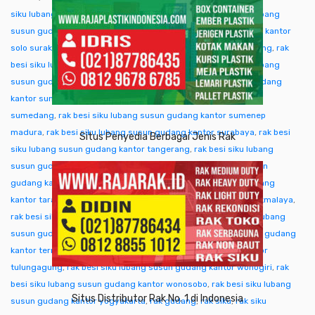
siku lubang susun gudang kantor singkawang
,
rak besi siku lubang
susun gudang kantor sofifi
,
rak besi siku lubang susun gudang kantor
solo surakarta
,
rak besi siku lubang susun gudang kantor sorong
,
rak
besi siku lubang susun gudang kantor subang
,
rak besi siku lubang
susun gudang kantor sukabumi
,
rak besi siku lubang susun gudang
kantor sumba ntt
,
rak besi siku lubang susun gudang kantor
sumedang
,
rak besi siku lubang susun gudang kantor sumenep
madura
,
rak besi siku lubang susun gudang kantor surabaya
,
rak besi
Situs Penyedia Berbagai Jenis Rak
siku lubang susun gudang kantor tangerang
,
rak besi siku lubang
susun gudang kantor tangjung selor
,
rak besi siku lubang susun
gudang kantor tanjungpinang
,
rak besi siku lubang susun gudang
kantor tarakan
,
rak besi siku lubang susun gudang kantor tasikmalaya
,
rak besi siku lubang susun gudang kantor tegal
,
rak besi siku lubang
susun gudang kantor temanggung
,
rak besi siku lubang susun gudang
kantor ternate tidore
,
rak besi siku lubang susun gudang kantor
tulungagung
,
rak besi siku lubang susun gudang kantor wonogiri
,
rak
besi siku lubang susun gudang kantor wonosobo
,
rak besi siku lubang
Situs Distributor Rak No. 1 di Indonesia
susun gudang kantor yogyakarta
,
rak gudang
,
rak siku
,
rak siku