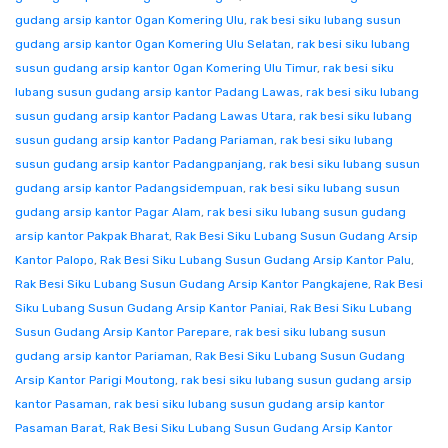
gudang arsip kantor Ogan Komering Ulu
,
rak besi siku lubang susun
gudang arsip kantor Ogan Komering Ulu Selatan
,
rak besi siku lubang
susun gudang arsip kantor Ogan Komering Ulu Timur
,
rak besi siku
lubang susun gudang arsip kantor Padang Lawas
,
rak besi siku lubang
susun gudang arsip kantor Padang Lawas Utara
,
rak besi siku lubang
susun gudang arsip kantor Padang Pariaman
,
rak besi siku lubang
susun gudang arsip kantor Padangpanjang
,
rak besi siku lubang susun
gudang arsip kantor Padangsidempuan
,
rak besi siku lubang susun
gudang arsip kantor Pagar Alam
,
rak besi siku lubang susun gudang
arsip kantor Pakpak Bharat
,
Rak Besi Siku Lubang Susun Gudang Arsip
Kantor Palopo
,
Rak Besi Siku Lubang Susun Gudang Arsip Kantor Palu
,
Rak Besi Siku Lubang Susun Gudang Arsip Kantor Pangkajene
,
Rak Besi
Siku Lubang Susun Gudang Arsip Kantor Paniai
,
Rak Besi Siku Lubang
Susun Gudang Arsip Kantor Parepare
,
rak besi siku lubang susun
gudang arsip kantor Pariaman
,
Rak Besi Siku Lubang Susun Gudang
Arsip Kantor Parigi Moutong
,
rak besi siku lubang susun gudang arsip
kantor Pasaman
,
rak besi siku lubang susun gudang arsip kantor
Pasaman Barat
,
Rak Besi Siku Lubang Susun Gudang Arsip Kantor