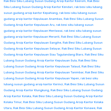
Rak Besi Siku Lubang Susun Gudang Arsip Kantor Keerom
,
Rak Besi
Siku Lubang Susun Gudang Arsip Kantor Kendari
,
rak besi siku lubang
susun gudang arsip kantor Kepahiang
,
rak besi siku lubang susun
gudang arsip kantor Kepulauan Anambas
,
Rak Besi Siku Lubang Susun
Gudang Arsip Kantor Kepulauan Aru
,
rak besi siku lubang susun
gudang arsip kantor Kepulauan Mentawai
,
rak besi siku lubang susun
gudang arsip kantor Kepulauan Meranti
,
Rak Besi Siku Lubang Susun
Gudang Arsip Kantor Kepulauan Sangihe
,
Rak Besi Siku Lubang Susun
Gudang Arsip Kantor Kepulauan Selayar
,
Rak Besi Siku Lubang Susun
Gudang Arsip Kantor Kepulauan Siau Tagulandang Biaro
,
Rak Besi Siku
Lubang Susun Gudang Arsip Kantor Kepulauan Sula
,
Rak Besi Siku
Lubang Susun Gudang Arsip Kantor Kepulauan Talaud
,
Rak Besi Siku
Lubang Susun Gudang Arsip Kantor Kepulauan Tanimbar
,
Rak Besi Siku
Lubang Susun Gudang Arsip Kantor Kepulauan Yapen
,
rak besi siku
lubang susun gudang arsip kantor Kerinci
,
Rak Besi Siku Lubang Susun
Gudang Arsip Kantor Klungkung
,
Rak Besi Siku Lubang Susun Gudang
Arsip Kantor Kolaka
,
Rak Besi Siku Lubang Susun Gudang Arsip Kantor
Kolaka Timur
,
Rak Besi Siku Lubang Susun Gudang Arsip Kantor Kolaka
Utara
,
Rak Besi Siku Lubang Susun Gudang Arsip Kantor Konawe
,
Rak