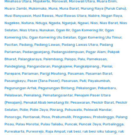
Minahasa Utara
,
Mojokerto
,
Morowali
,
Morowali Utara
,
Muara Enim
,
Muaro Jambi
,
Mukomuko
,
Muna
,
Muna Barat
,
Murung Raya (Puruk Cahu)
,
Musi Banyuasin
,
Musi Rawas
,
Musi Rawas Utara
,
Nabire
,
Nagan Raya
,
Nagekeo
,
Natuna
,
Nduga
,
Ngada
,
Nganjuk
,
Ngawi
,
Nias
,
Nias Barat
,
Nias
Selatan
,
Nias Utara
,
Nunukan
,
Ogan Ilir
,
Ogan Komering Ilir
,
Ogan
Komering Ulu
,
Ogan Komering Ulu Selatan
,
Ogan Komering Ulu Timur
,
Pacitan
,
Padang
,
Padang Lawas
,
Padang Lawas Utara
,
Padang
Pariaman
,
Padangpanjang
,
Padangsidempuan
,
Pagar Alam
,
Pakpak
Bharat
,
Palangkaraya
,
Palembang
,
Palopo
,
Palu
,
Pamekasan
,
Pandeglang
,
Pangandaran
,
Pangkajene
,
Pangkalpinang.
,
Paniai
,
Parepare
,
Pariaman
,
Parigi Moutong
,
Pasaman
,
Pasaman Barat
,
Pasangkayu
,
Paser (Tana Paser)
,
Pasuruan
,
Pati
,
Payakumbuh
,
Pegunungan Arfak
,
Pegunungan Bintang
,
Pekalongan
,
Pekanbaru
,
Pelalawan
,
Pemalang
,
Pematangsiantar
,
Penajam Paser Utara
(Penajam)
,
Penukal Abab lematang Ilir
,
Pesawaran
,
Pesisir Barat
,
Pesisir
Selatan
,
Pidie
,
Pidie Jaya
,
Pinrang
,
Pohuwato
,
Polewali Mandar
,
Ponorogo
,
Pontianak
,
Poso
,
Prabumulih
,
Pringsewu
,
Probolinggo
,
Pulang
Pisau
,
Pulau Morotai
,
Pulau Taliabu
,
Puncak
,
Puncak Jaya
,
Purbalingga
,
Purwakarta
,
Purworejo
,
Raja Ampat
,
rak besi
,
rak besi siku lubang
,
rak