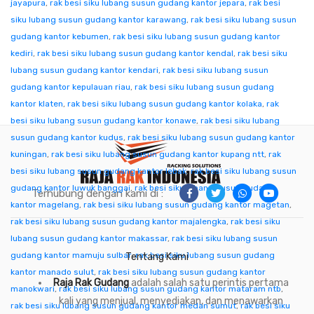
jayapura
,
rak besi siku lubang susun gudang kantor jepara
,
rak besi
siku lubang susun gudang kantor karawang
,
rak besi siku lubang susun
gudang kantor kebumen
,
rak besi siku lubang susun gudang kantor
kediri
,
rak besi siku lubang susun gudang kantor kendal
,
rak besi siku
lubang susun gudang kantor kendari
,
rak besi siku lubang susun
gudang kantor kepulauan riau
,
rak besi siku lubang susun gudang
kantor klaten
,
rak besi siku lubang susun gudang kantor kolaka
,
rak
besi siku lubang susun gudang kantor konawe
,
rak besi siku lubang
susun gudang kantor kudus
,
rak besi siku lubang susun gudang kantor
kuningan
,
rak besi siku lubang susun gudang kantor kupang ntt
,
rak
besi siku lubang susun gudang kantor lebak
,
rak besi siku lubang susun
gudang kantor luwuk banggai
,
rak besi siku lubang susun gudang
Terhubung dengan kami di :
kantor magelang
,
rak besi siku lubang susun gudang kantor magetan
,
rak besi siku lubang susun gudang kantor majalengka
,
rak besi siku
lubang susun gudang kantor makassar
,
rak besi siku lubang susun
gudang kantor mamuju sulbar
,
rak besi siku lubang susun gudang
Tentang Kami
kantor manado sulut
,
rak besi siku lubang susun gudang kantor
Raja Rak Gudang
adalah salah satu perintis pertama
manokwari
,
rak besi siku lubang susun gudang kantor mataram ntb
,
kali yang menjual, menyediakan, dan menawarkan
rak besi siku lubang susun gudang kantor medan sumut
,
rak besi siku