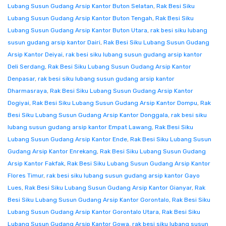
Lubang Susun Gudang Arsip Kantor Buton Selatan
,
Rak Besi Siku
Lubang Susun Gudang Arsip Kantor Buton Tengah
,
Rak Besi Siku
Lubang Susun Gudang Arsip Kantor Buton Utara
,
rak besi siku lubang
susun gudang arsip kantor Dairi
,
Rak Besi Siku Lubang Susun Gudang
Arsip Kantor Deiyai
,
rak besi siku lubang susun gudang arsip kantor
Deli Serdang
,
Rak Besi Siku Lubang Susun Gudang Arsip Kantor
Denpasar
,
rak besi siku lubang susun gudang arsip kantor
Dharmasraya
,
Rak Besi Siku Lubang Susun Gudang Arsip Kantor
Dogiyai
,
Rak Besi Siku Lubang Susun Gudang Arsip Kantor Dompu
,
Rak
Besi Siku Lubang Susun Gudang Arsip Kantor Donggala
,
rak besi siku
lubang susun gudang arsip kantor Empat Lawang
,
Rak Besi Siku
Lubang Susun Gudang Arsip Kantor Ende
,
Rak Besi Siku Lubang Susun
Gudang Arsip Kantor Enrekang
,
Rak Besi Siku Lubang Susun Gudang
Arsip Kantor Fakfak
,
Rak Besi Siku Lubang Susun Gudang Arsip Kantor
Flores Timur
,
rak besi siku lubang susun gudang arsip kantor Gayo
Lues
,
Rak Besi Siku Lubang Susun Gudang Arsip Kantor Gianyar
,
Rak
Besi Siku Lubang Susun Gudang Arsip Kantor Gorontalo
,
Rak Besi Siku
Lubang Susun Gudang Arsip Kantor Gorontalo Utara
,
Rak Besi Siku
Lubang Susun Gudang Arsip Kantor Gowa
,
rak besi siku lubang susun