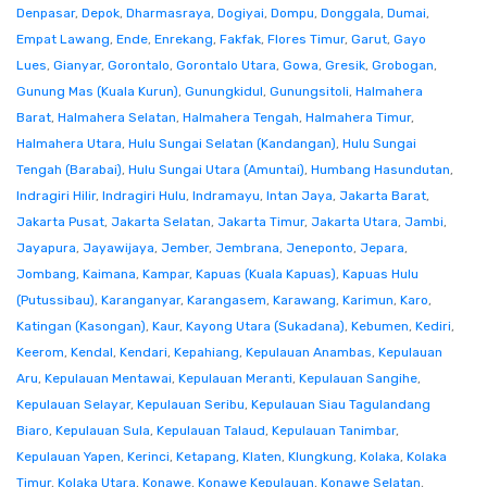
Denpasar
,
Depok
,
Dharmasraya
,
Dogiyai
,
Dompu
,
Donggala
,
Dumai
,
Empat Lawang
,
Ende
,
Enrekang
,
Fakfak
,
Flores Timur
,
Garut
,
Gayo
Lues
,
Gianyar
,
Gorontalo
,
Gorontalo Utara
,
Gowa
,
Gresik
,
Grobogan
,
Gunung Mas (Kuala Kurun)
,
Gunungkidul
,
Gunungsitoli
,
Halmahera
Barat
,
Halmahera Selatan
,
Halmahera Tengah
,
Halmahera Timur
,
Halmahera Utara
,
Hulu Sungai Selatan (Kandangan)
,
Hulu Sungai
Tengah (Barabai)
,
Hulu Sungai Utara (Amuntai)
,
Humbang Hasundutan
,
Indragiri Hilir
,
Indragiri Hulu
,
Indramayu
,
Intan Jaya
,
Jakarta Barat
,
Jakarta Pusat
,
Jakarta Selatan
,
Jakarta Timur
,
Jakarta Utara
,
Jambi
,
Jayapura
,
Jayawijaya
,
Jember
,
Jembrana
,
Jeneponto
,
Jepara
,
Jombang
,
Kaimana
,
Kampar
,
Kapuas (Kuala Kapuas)
,
Kapuas Hulu
(Putussibau)
,
Karanganyar
,
Karangasem
,
Karawang
,
Karimun
,
Karo
,
Katingan (Kasongan)
,
Kaur
,
Kayong Utara (Sukadana)
,
Kebumen
,
Kediri
,
Keerom
,
Kendal
,
Kendari
,
Kepahiang
,
Kepulauan Anambas
,
Kepulauan
Aru
,
Kepulauan Mentawai
,
Kepulauan Meranti
,
Kepulauan Sangihe
,
Kepulauan Selayar
,
Kepulauan Seribu
,
Kepulauan Siau Tagulandang
Biaro
,
Kepulauan Sula
,
Kepulauan Talaud
,
Kepulauan Tanimbar
,
Kepulauan Yapen
,
Kerinci
,
Ketapang
,
Klaten
,
Klungkung
,
Kolaka
,
Kolaka
Timur
,
Kolaka Utara
,
Konawe
,
Konawe Kepulauan
,
Konawe Selatan
,