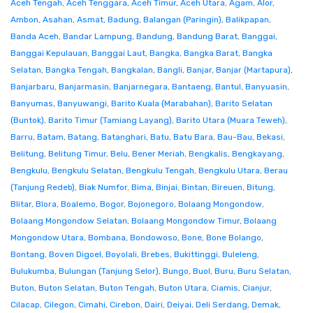
Aceh Tengah
,
Aceh Tenggara
,
Aceh Timur
,
Aceh Utara
,
Agam
,
Alor
,
Ambon
,
Asahan
,
Asmat
,
Badung
,
Balangan (Paringin)
,
Balikpapan
,
Banda Aceh
,
Bandar Lampung
,
Bandung
,
Bandung Barat
,
Banggai
,
Banggai Kepulauan
,
Banggai Laut
,
Bangka
,
Bangka Barat
,
Bangka
Selatan
,
Bangka Tengah
,
Bangkalan
,
Bangli
,
Banjar
,
Banjar (Martapura)
,
Banjarbaru
,
Banjarmasin
,
Banjarnegara
,
Bantaeng
,
Bantul
,
Banyuasin
,
Banyumas
,
Banyuwangi
,
Barito Kuala (Marabahan)
,
Barito Selatan
(Buntok)
,
Barito Timur (Tamiang Layang)
,
Barito Utara (Muara Teweh)
,
Barru
,
Batam
,
Batang
,
Batanghari
,
Batu
,
Batu Bara
,
Bau-Bau
,
Bekasi
,
Belitung
,
Belitung Timur
,
Belu
,
Bener Meriah
,
Bengkalis
,
Bengkayang
,
Bengkulu
,
Bengkulu Selatan
,
Bengkulu Tengah
,
Bengkulu Utara
,
Berau
(Tanjung Redeb)
,
Biak Numfor
,
Bima
,
Binjai
,
Bintan
,
Bireuen
,
Bitung
,
Blitar
,
Blora
,
Boalemo
,
Bogor
,
Bojonegoro
,
Bolaang Mongondow
,
Bolaang Mongondow Selatan
,
Bolaang Mongondow Timur
,
Bolaang
Mongondow Utara
,
Bombana
,
Bondowoso
,
Bone
,
Bone Bolango
,
Bontang
,
Boven Digoel
,
Boyolali
,
Brebes
,
Bukittinggi
,
Buleleng
,
Bulukumba
,
Bulungan (Tanjung Selor)
,
Bungo
,
Buol
,
Buru
,
Buru Selatan
,
Buton
,
Buton Selatan
,
Buton Tengah
,
Buton Utara
,
Ciamis
,
Cianjur
,
Cilacap
,
Cilegon
,
Cimahi
,
Cirebon
,
Dairi
,
Deiyai
,
Deli Serdang
,
Demak
,