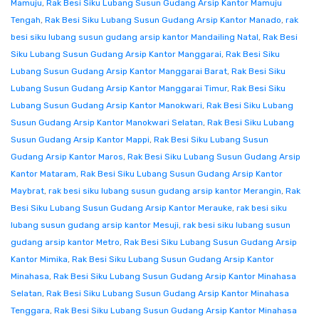
Mamuju
,
Rak Besi Siku Lubang Susun Gudang Arsip Kantor Mamuju
Tengah
,
Rak Besi Siku Lubang Susun Gudang Arsip Kantor Manado
,
rak
besi siku lubang susun gudang arsip kantor Mandailing Natal
,
Rak Besi
Siku Lubang Susun Gudang Arsip Kantor Manggarai
,
Rak Besi Siku
Lubang Susun Gudang Arsip Kantor Manggarai Barat
,
Rak Besi Siku
Lubang Susun Gudang Arsip Kantor Manggarai Timur
,
Rak Besi Siku
Lubang Susun Gudang Arsip Kantor Manokwari
,
Rak Besi Siku Lubang
Susun Gudang Arsip Kantor Manokwari Selatan
,
Rak Besi Siku Lubang
Susun Gudang Arsip Kantor Mappi
,
Rak Besi Siku Lubang Susun
Gudang Arsip Kantor Maros
,
Rak Besi Siku Lubang Susun Gudang Arsip
Kantor Mataram
,
Rak Besi Siku Lubang Susun Gudang Arsip Kantor
Maybrat
,
rak besi siku lubang susun gudang arsip kantor Merangin
,
Rak
Besi Siku Lubang Susun Gudang Arsip Kantor Merauke
,
rak besi siku
lubang susun gudang arsip kantor Mesuji
,
rak besi siku lubang susun
gudang arsip kantor Metro
,
Rak Besi Siku Lubang Susun Gudang Arsip
Kantor Mimika
,
Rak Besi Siku Lubang Susun Gudang Arsip Kantor
Minahasa
,
Rak Besi Siku Lubang Susun Gudang Arsip Kantor Minahasa
Selatan
,
Rak Besi Siku Lubang Susun Gudang Arsip Kantor Minahasa
Tenggara
,
Rak Besi Siku Lubang Susun Gudang Arsip Kantor Minahasa