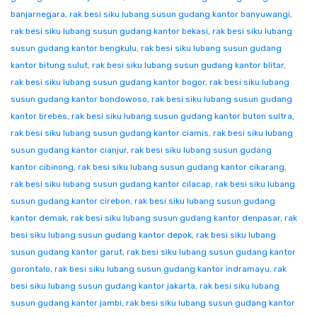
banjarnegara
,
rak besi siku lubang susun gudang kantor banyuwangi
,
rak besi siku lubang susun gudang kantor bekasi
,
rak besi siku lubang
susun gudang kantor bengkulu
,
rak besi siku lubang susun gudang
kantor bitung sulut
,
rak besi siku lubang susun gudang kantor blitar
,
rak besi siku lubang susun gudang kantor bogor
,
rak besi siku lubang
susun gudang kantor bondowoso
,
rak besi siku lubang susun gudang
kantor brebes
,
rak besi siku lubang susun gudang kantor buton sultra
,
rak besi siku lubang susun gudang kantor ciamis
,
rak besi siku lubang
susun gudang kantor cianjur
,
rak besi siku lubang susun gudang
kantor cibinong
,
rak besi siku lubang susun gudang kantor cikarang
,
rak besi siku lubang susun gudang kantor cilacap
,
rak besi siku lubang
susun gudang kantor cirebon
,
rak besi siku lubang susun gudang
kantor demak
,
rak besi siku lubang susun gudang kantor denpasar
,
rak
besi siku lubang susun gudang kantor depok
,
rak besi siku lubang
susun gudang kantor garut
,
rak besi siku lubang susun gudang kantor
gorontalo
,
rak besi siku lubang susun gudang kantor indramayu
,
rak
besi siku lubang susun gudang kantor jakarta
,
rak besi siku lubang
susun gudang kantor jambi
,
rak besi siku lubang susun gudang kantor