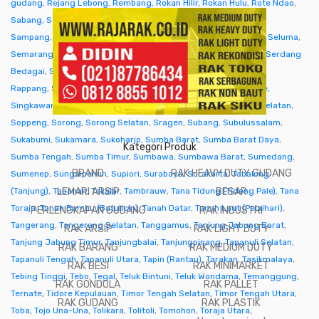
gudang
,
Rejang Lebong
,
Rembang
,
Rokan Hilir
,
Rokan Hulu
,
Rote Ndao
,
Sabang
,
Sabu Raijua
,
Salatiga
,
Samarinda
,
Sambas
,
Samosir
,
Sampang
,
Sanggau
,
Sarmi
,
Sarolangun
,
Sawahlunto
,
Sekadau
,
Seluma
,
Semarang
,
Seram Bagian Barat
,
Seram Bagian Timur
,
Serang
,
Serdang
Bedagai
,
Seruyan (Kuala Pembuang)
,
Siak
,
Sibolga
,
Sidenreng
Rappang
,
Sidoarjo
,
Sigi
,
Sijunjung
,
Sikka
,
Simalungun
,
Simeulue
,
Singkawang
,
Sinjai
,
Sintang
,
Situbondo
,
Sleman
,
Solok
,
Solok Selatan
,
Soppeng
,
Sorong
,
Sorong Selatan
,
Sragen
,
Subang
,
Subulussalam
,
Sukabumi
,
Sukamara
,
Sukoharjo
,
Sumba Barat
,
Sumba Barat Daya
,
Kategori Produk
Sumba Tengah
,
Sumba Timur
,
Sumbawa
,
Sumbawa Barat
,
Sumedang
,
BRAND
RAK HEAVY DUTY GUDANG
Sumenep
,
Sungaipenuh
,
Supiori
,
Surabaya
,
Surakarta
,
Tabalong
(Tanjung)
,
Tabanan
LEMARI ARSIP
,
Takalar
,
Tambrauw
,
Tana Tidung (Tideng Pale)
BESAR
,
Tana
Toraja
,
Tanah Bumbu (Batulicin)
,
Tanah Datar
,
Tanah Laut (Pelaihari)
,
PERLENGKAPAN GUDANG
RAK INDUSTRI
Tangerang
,
Tangerang Selatan
,
Tanggamus
,
Tanjung Jabung Barat
,
RAK ARSIP
RAK LIGHT DUTY
Tanjung Jabung Timur
,
Tanjungbalai
,
Tanjungpinang
,
Tapanuli Selatan
,
RAK BARANG
RAK MEDIUM DUTY
Tapanuli Tengah
,
Tapanuli Utara
,
Tapin (Rantau)
,
Tarakan
,
Tasikmalaya
,
RAK BESI
RAK MINIMARKET
Tebing Tinggi
,
Tebo
,
Tegal
,
Teluk Bintuni
,
Teluk Wondama
,
Temanggung
,
RAK GONDOLA
RAK PALLET
Ternate
,
Tidore Kepulauan
,
Timor Tengah Selatan
,
Timor Tengah Utara
,
RAK GUDANG
RAK PLASTIK
Toba
,
Tojo Una-Una
,
Tolikara
,
Tolitoli
,
Tomohon
,
Toraja Utara
,