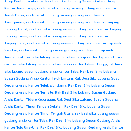
Arsip Kantor Tambrauw
,
Rak Besi Siku Lubang Susun Gudang Arsip
Kantor Tana Toraja
,
rak besi siku lubang susun gudang arsip kantor
Tanah Datar
,
rak besi siku lubang susun gudang arsip kantor
Tanggamus
,
rak besi siku lubang susun gudang arsip kantor Tanjung
Jabung Barat
,
rak besi siku lubang susun gudang arsip kantor Tanjung
Jabung Timur
,
rak besi siku lubang susun gudang arsip kantor
Tanjungbalai
,
rak besi siku lubang susun gudang arsip kantor Tapanuli
Selatan
,
rak besi siku lubang susun gudang arsip kantor Tapanuli
Tengah
,
rak besi siku lubang susun gudang arsip kantor Tapanuli Utara
,
rak besi siku lubang susun gudang arsip kantor Tebing Tinggi
,
rak besi
siku lubang susun gudang arsip kantor Tebo
,
Rak Besi Siku Lubang
Susun Gudang Arsip Kantor Teluk Bintuni
,
Rak Besi Siku Lubang Susun
Gudang Arsip Kantor Teluk Wondama
,
Rak Besi Siku Lubang Susun
Gudang Arsip Kantor Ternate
,
Rak Besi Siku Lubang Susun Gudang
Arsip Kantor Tidore Kepulauan
,
Rak Besi Siku Lubang Susun Gudang
Arsip Kantor Timor Tengah Selatan
,
Rak Besi Siku Lubang Susun
Gudang Arsip Kantor Timor Tengah Utara
,
rak besi siku lubang susun
gudang arsip kantor Toba
,
Rak Besi Siku Lubang Susun Gudang Arsip
Kantor Tojo Una-Una
,
Rak Besi Siku Lubang Susun Gudang Arsip Kantor