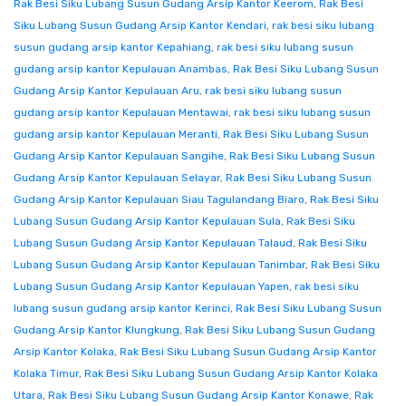
Rak Besi Siku Lubang Susun Gudang Arsip Kantor Keerom
,
Rak Besi
Siku Lubang Susun Gudang Arsip Kantor Kendari
,
rak besi siku lubang
susun gudang arsip kantor Kepahiang
,
rak besi siku lubang susun
gudang arsip kantor Kepulauan Anambas
,
Rak Besi Siku Lubang Susun
Gudang Arsip Kantor Kepulauan Aru
,
rak besi siku lubang susun
gudang arsip kantor Kepulauan Mentawai
,
rak besi siku lubang susun
gudang arsip kantor Kepulauan Meranti
,
Rak Besi Siku Lubang Susun
Gudang Arsip Kantor Kepulauan Sangihe
,
Rak Besi Siku Lubang Susun
Gudang Arsip Kantor Kepulauan Selayar
,
Rak Besi Siku Lubang Susun
Gudang Arsip Kantor Kepulauan Siau Tagulandang Biaro
,
Rak Besi Siku
Lubang Susun Gudang Arsip Kantor Kepulauan Sula
,
Rak Besi Siku
Lubang Susun Gudang Arsip Kantor Kepulauan Talaud
,
Rak Besi Siku
Lubang Susun Gudang Arsip Kantor Kepulauan Tanimbar
,
Rak Besi Siku
Lubang Susun Gudang Arsip Kantor Kepulauan Yapen
,
rak besi siku
lubang susun gudang arsip kantor Kerinci
,
Rak Besi Siku Lubang Susun
Gudang Arsip Kantor Klungkung
,
Rak Besi Siku Lubang Susun Gudang
Arsip Kantor Kolaka
,
Rak Besi Siku Lubang Susun Gudang Arsip Kantor
Kolaka Timur
,
Rak Besi Siku Lubang Susun Gudang Arsip Kantor Kolaka
Utara
,
Rak Besi Siku Lubang Susun Gudang Arsip Kantor Konawe
,
Rak