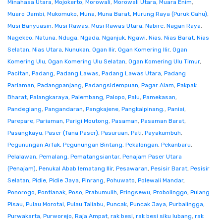
Minahasa Utara
,
Mojokerto
,
Morowali
,
Morowali Utara
,
Muara Enim
,
Muaro Jambi
,
Mukomuko
,
Muna
,
Muna Barat
,
Murung Raya (Puruk Cahu)
,
Musi Banyuasin
,
Musi Rawas
,
Musi Rawas Utara
,
Nabire
,
Nagan Raya
,
Nagekeo
,
Natuna
,
Nduga
,
Ngada
,
Nganjuk
,
Ngawi
,
Nias
,
Nias Barat
,
Nias
Selatan
,
Nias Utara
,
Nunukan
,
Ogan Ilir
,
Ogan Komering Ilir
,
Ogan
Komering Ulu
,
Ogan Komering Ulu Selatan
,
Ogan Komering Ulu Timur
,
Pacitan
,
Padang
,
Padang Lawas
,
Padang Lawas Utara
,
Padang
Pariaman
,
Padangpanjang
,
Padangsidempuan
,
Pagar Alam
,
Pakpak
Bharat
,
Palangkaraya
,
Palembang
,
Palopo
,
Palu
,
Pamekasan
,
Pandeglang
,
Pangandaran
,
Pangkajene
,
Pangkalpinang.
,
Paniai
,
Parepare
,
Pariaman
,
Parigi Moutong
,
Pasaman
,
Pasaman Barat
,
Pasangkayu
,
Paser (Tana Paser)
,
Pasuruan
,
Pati
,
Payakumbuh
,
Pegunungan Arfak
,
Pegunungan Bintang
,
Pekalongan
,
Pekanbaru
,
Pelalawan
,
Pemalang
,
Pematangsiantar
,
Penajam Paser Utara
(Penajam)
,
Penukal Abab lematang Ilir
,
Pesawaran
,
Pesisir Barat
,
Pesisir
Selatan
,
Pidie
,
Pidie Jaya
,
Pinrang
,
Pohuwato
,
Polewali Mandar
,
Ponorogo
,
Pontianak
,
Poso
,
Prabumulih
,
Pringsewu
,
Probolinggo
,
Pulang
Pisau
,
Pulau Morotai
,
Pulau Taliabu
,
Puncak
,
Puncak Jaya
,
Purbalingga
,
Purwakarta
,
Purworejo
,
Raja Ampat
,
rak besi
,
rak besi siku lubang
,
rak