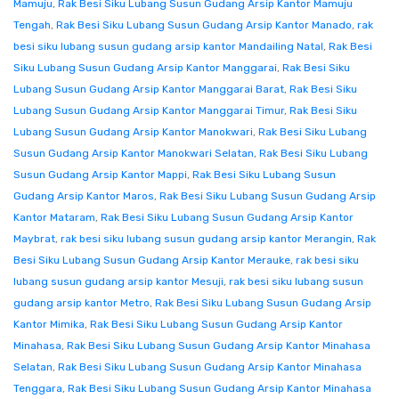
Mamuju
,
Rak Besi Siku Lubang Susun Gudang Arsip Kantor Mamuju
Tengah
,
Rak Besi Siku Lubang Susun Gudang Arsip Kantor Manado
,
rak
besi siku lubang susun gudang arsip kantor Mandailing Natal
,
Rak Besi
Siku Lubang Susun Gudang Arsip Kantor Manggarai
,
Rak Besi Siku
Lubang Susun Gudang Arsip Kantor Manggarai Barat
,
Rak Besi Siku
Lubang Susun Gudang Arsip Kantor Manggarai Timur
,
Rak Besi Siku
Lubang Susun Gudang Arsip Kantor Manokwari
,
Rak Besi Siku Lubang
Susun Gudang Arsip Kantor Manokwari Selatan
,
Rak Besi Siku Lubang
Susun Gudang Arsip Kantor Mappi
,
Rak Besi Siku Lubang Susun
Gudang Arsip Kantor Maros
,
Rak Besi Siku Lubang Susun Gudang Arsip
Kantor Mataram
,
Rak Besi Siku Lubang Susun Gudang Arsip Kantor
Maybrat
,
rak besi siku lubang susun gudang arsip kantor Merangin
,
Rak
Besi Siku Lubang Susun Gudang Arsip Kantor Merauke
,
rak besi siku
lubang susun gudang arsip kantor Mesuji
,
rak besi siku lubang susun
gudang arsip kantor Metro
,
Rak Besi Siku Lubang Susun Gudang Arsip
Kantor Mimika
,
Rak Besi Siku Lubang Susun Gudang Arsip Kantor
Minahasa
,
Rak Besi Siku Lubang Susun Gudang Arsip Kantor Minahasa
Selatan
,
Rak Besi Siku Lubang Susun Gudang Arsip Kantor Minahasa
Tenggara
,
Rak Besi Siku Lubang Susun Gudang Arsip Kantor Minahasa