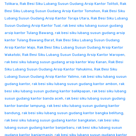
Tolikara
,
Rak Besi Siku Lubang Susun Gudang Arsip Kantor Tolitoli
,
Rak
Besi Siku Lubang Susun Gudang Arsip Kantor Tomohon
,
Rak Besi Siku
Lubang Susun Gudang Arsip Kantor Toraja Utara
,
Rak Besi Siku Lubang
Susun Gudang Arsip Kantor Tual
,
rak besi siku lubang susun gudang
arsip kantor Tulang Bawang
,
rak besi siku lubang susun gudang arsip
kantor Tulang Bawang Barat
,
Rak Besi Siku Lubang Susun Gudang
Arsip Kantor Wajo
,
Rak Besi Siku Lubang Susun Gudang Arsip Kantor
Wakatobi
,
Rak Besi Siku Lubang Susun Gudang Arsip Kantor Waropen
,
rak besi siku lubang susun gudang arsip kantor Way Kanan
,
Rak Besi
Siku Lubang Susun Gudang Arsip Kantor Yahukimo
,
Rak Besi Siku
Lubang Susun Gudang Arsip Kantor Yalimo
,
rak besi siku lubang susun
gudang kantor
,
rak besi siku lubang susun gudang kantor ambon
,
rak
besi siku lubang susun gudang kantor balikpapan
,
rak besi siku lubang
susun gudang kantor banda aceh
,
rak besi siku lubang susun gudang
kantor bandar lampung
,
rak besi siku lubang susun gudang kantor
bandung
,
rak besi siku lubang susun gudang kantor bangka belitung
,
rak besi siku lubang susun gudang kantor bangkalan
,
rak besi siku
lubang susun gudang kantor banjarbaru
,
rak besi siku lubang susun
gudang kantor banjarmasin
,
rak besi siku lubang susun gudang kantor