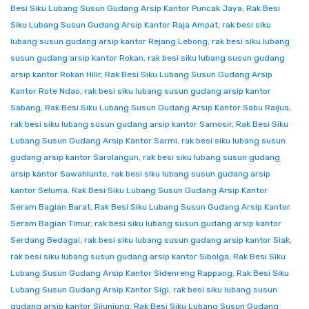
Besi Siku Lubang Susun Gudang Arsip Kantor Puncak Jaya
,
Rak Besi
Siku Lubang Susun Gudang Arsip Kantor Raja Ampat
,
rak besi siku
lubang susun gudang arsip kantor Rejang Lebong
,
rak besi siku lubang
susun gudang arsip kantor Rokan
,
rak besi siku lubang susun gudang
arsip kantor Rokan Hilir
,
Rak Besi Siku Lubang Susun Gudang Arsip
Kantor Rote Ndao
,
rak besi siku lubang susun gudang arsip kantor
Sabang
,
Rak Besi Siku Lubang Susun Gudang Arsip Kantor Sabu Raijua
,
rak besi siku lubang susun gudang arsip kantor Samosir
,
Rak Besi Siku
Lubang Susun Gudang Arsip Kantor Sarmi
,
rak besi siku lubang susun
gudang arsip kantor Sarolangun
,
rak besi siku lubang susun gudang
arsip kantor Sawahlunto
,
rak besi siku lubang susun gudang arsip
kantor Seluma
,
Rak Besi Siku Lubang Susun Gudang Arsip Kantor
Seram Bagian Barat
,
Rak Besi Siku Lubang Susun Gudang Arsip Kantor
Seram Bagian Timur
,
rak besi siku lubang susun gudang arsip kantor
Serdang Bedagai
,
rak besi siku lubang susun gudang arsip kantor Siak
,
rak besi siku lubang susun gudang arsip kantor Sibolga
,
Rak Besi Siku
Lubang Susun Gudang Arsip Kantor Sidenreng Rappang
,
Rak Besi Siku
Lubang Susun Gudang Arsip Kantor Sigi
,
rak besi siku lubang susun
gudang arsip kantor Sijunjung
,
Rak Besi Siku Lubang Susun Gudang