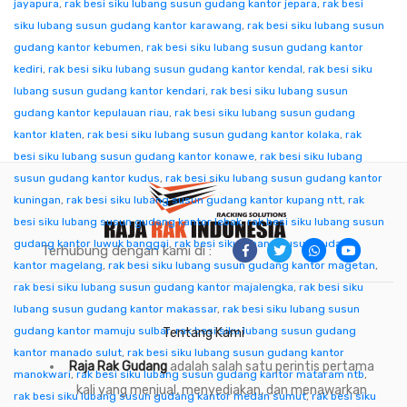
jayapura
,
rak besi siku lubang susun gudang kantor jepara
,
rak besi
siku lubang susun gudang kantor karawang
,
rak besi siku lubang susun
gudang kantor kebumen
,
rak besi siku lubang susun gudang kantor
kediri
,
rak besi siku lubang susun gudang kantor kendal
,
rak besi siku
lubang susun gudang kantor kendari
,
rak besi siku lubang susun
gudang kantor kepulauan riau
,
rak besi siku lubang susun gudang
kantor klaten
,
rak besi siku lubang susun gudang kantor kolaka
,
rak
besi siku lubang susun gudang kantor konawe
,
rak besi siku lubang
susun gudang kantor kudus
,
rak besi siku lubang susun gudang kantor
kuningan
,
rak besi siku lubang susun gudang kantor kupang ntt
,
rak
besi siku lubang susun gudang kantor lebak
,
rak besi siku lubang susun
gudang kantor luwuk banggai
,
rak besi siku lubang susun gudang
Terhubung dengan kami di :
kantor magelang
,
rak besi siku lubang susun gudang kantor magetan
,
rak besi siku lubang susun gudang kantor majalengka
,
rak besi siku
lubang susun gudang kantor makassar
,
rak besi siku lubang susun
gudang kantor mamuju sulbar
,
rak besi siku lubang susun gudang
Tentang Kami
kantor manado sulut
,
rak besi siku lubang susun gudang kantor
Raja Rak Gudang
adalah salah satu perintis pertama
manokwari
,
rak besi siku lubang susun gudang kantor mataram ntb
,
kali yang menjual, menyediakan, dan menawarkan
rak besi siku lubang susun gudang kantor medan sumut
,
rak besi siku