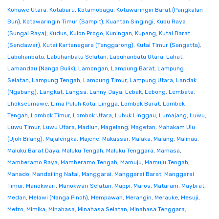
Konawe Utara
,
Kotabaru
,
Kotamobagu
,
Kotawaringin Barat (Pangkalan
Bun)
,
Kotawaringin Timur (Sampit)
,
Kuantan Singingi
,
Kubu Raya
(Sungai Raya)
,
Kudus
,
Kulon Progo
,
Kuningan
,
Kupang
,
Kutai Barat
(Sendawar)
,
Kutai Kartanegara (Tenggarong)
,
Kutai Timur (Sangatta)
,
Labuhanbatu
,
Labuhanbatu Selatan
,
Labuhanbatu Utara
,
Lahat
,
Lamandau (Nanga Bulik)
,
Lamongan
,
Lampung Barat
,
Lampung
Selatan
,
Lampung Tengah
,
Lampung Timur
,
Lampung Utara
,
Landak
(Ngabang)
,
Langkat
,
Langsa
,
Lanny Jaya
,
Lebak
,
Lebong
,
Lembata
,
Lhokseumawe
,
Lima Puluh Kota
,
Lingga
,
Lombok Barat
,
Lombok
Tengah
,
Lombok Timur
,
Lombok Utara
,
Lubuk Linggau
,
Lumajang
,
Luwu
,
Luwu Timur
,
Luwu Utara
,
Madiun
,
Magelang
,
Magetan
,
Mahakam Ulu
(Ujoh Bilang)
,
Majalengka
,
Majene
,
Makassar
,
Malaka
,
Malang
,
Malinau
,
Maluku Barat Daya
,
Maluku Tengah
,
Maluku Tenggara
,
Mamasa
,
Mamberamo Raya
,
Mamberamo Tengah
,
Mamuju
,
Mamuju Tengah
,
Manado
,
Mandailing Natal
,
Manggarai
,
Manggarai Barat
,
Manggarai
Timur
,
Manokwari
,
Manokwari Selatan
,
Mappi
,
Maros
,
Mataram
,
Maybrat
,
Medan
,
Melawi (Nanga Pinoh)
,
Mempawah
,
Merangin
,
Merauke
,
Mesuji
,
Metro
,
Mimika
,
Minahasa
,
Minahasa Selatan
,
Minahasa Tenggara
,