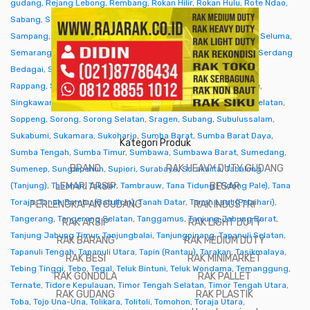
gudang
,
Rejang Lebong
,
Rembang
,
Rokan Hilir
,
Rokan Hulu
,
Rote Ndao
,
Sabang
,
Sabu Raijua
,
Salatiga
,
Samarinda
,
Sambas
,
Samosir
,
Sampang
,
Sanggau
,
Sarmi
,
Sarolangun
,
Sawahlunto
,
Sekadau
,
Seluma
,
Semarang
,
Seram Bagian Barat
,
Seram Bagian Timur
,
Serang
,
Serdang
Bedagai
,
Seruyan (Kuala Pembuang)
,
Siak
,
Sibolga
,
Sidenreng
Rappang
,
Sidoarjo
,
Sigi
,
Sijunjung
,
Sikka
,
Simalungun
,
Simeulue
,
Singkawang
,
Sinjai
,
Sintang
,
Situbondo
,
Sleman
,
Solok
,
Solok Selatan
,
Soppeng
,
Sorong
,
Sorong Selatan
,
Sragen
,
Subang
,
Subulussalam
,
Sukabumi
,
Sukamara
,
Sukoharjo
,
Sumba Barat
,
Sumba Barat Daya
,
Kategori Produk
Sumba Tengah
,
Sumba Timur
,
Sumbawa
,
Sumbawa Barat
,
Sumedang
,
BRAND
RAK HEAVY DUTY GUDANG
Sumenep
,
Sungaipenuh
,
Supiori
,
Surabaya
,
Surakarta
,
Tabalong
(Tanjung)
,
Tabanan
LEMARI ARSIP
,
Takalar
,
Tambrauw
,
Tana Tidung (Tideng Pale)
BESAR
,
Tana
Toraja
,
Tanah Bumbu (Batulicin)
,
Tanah Datar
,
Tanah Laut (Pelaihari)
,
PERLENGKAPAN GUDANG
RAK INDUSTRI
Tangerang
,
Tangerang Selatan
,
Tanggamus
,
Tanjung Jabung Barat
,
RAK ARSIP
RAK LIGHT DUTY
Tanjung Jabung Timur
,
Tanjungbalai
,
Tanjungpinang
,
Tapanuli Selatan
,
RAK BARANG
RAK MEDIUM DUTY
Tapanuli Tengah
,
Tapanuli Utara
,
Tapin (Rantau)
,
Tarakan
,
Tasikmalaya
,
RAK BESI
RAK MINIMARKET
Tebing Tinggi
,
Tebo
,
Tegal
,
Teluk Bintuni
,
Teluk Wondama
,
Temanggung
,
RAK GONDOLA
RAK PALLET
Ternate
,
Tidore Kepulauan
,
Timor Tengah Selatan
,
Timor Tengah Utara
,
RAK GUDANG
RAK PLASTIK
Toba
,
Tojo Una-Una
,
Tolikara
,
Tolitoli
,
Tomohon
,
Toraja Utara
,