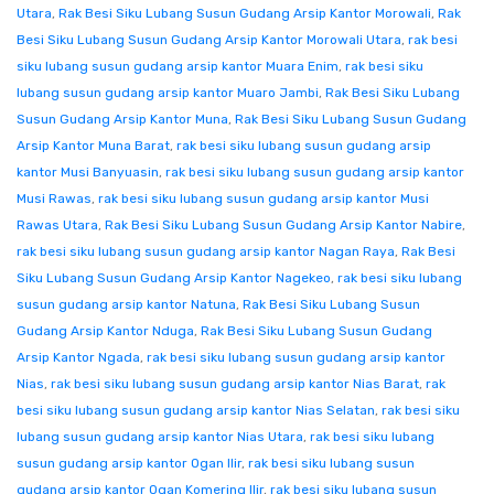
Utara
,
Rak Besi Siku Lubang Susun Gudang Arsip Kantor Morowali
,
Rak
Besi Siku Lubang Susun Gudang Arsip Kantor Morowali Utara
,
rak besi
siku lubang susun gudang arsip kantor Muara Enim
,
rak besi siku
lubang susun gudang arsip kantor Muaro Jambi
,
Rak Besi Siku Lubang
Susun Gudang Arsip Kantor Muna
,
Rak Besi Siku Lubang Susun Gudang
Arsip Kantor Muna Barat
,
rak besi siku lubang susun gudang arsip
kantor Musi Banyuasin
,
rak besi siku lubang susun gudang arsip kantor
Musi Rawas
,
rak besi siku lubang susun gudang arsip kantor Musi
Rawas Utara
,
Rak Besi Siku Lubang Susun Gudang Arsip Kantor Nabire
,
rak besi siku lubang susun gudang arsip kantor Nagan Raya
,
Rak Besi
Siku Lubang Susun Gudang Arsip Kantor Nagekeo
,
rak besi siku lubang
susun gudang arsip kantor Natuna
,
Rak Besi Siku Lubang Susun
Gudang Arsip Kantor Nduga
,
Rak Besi Siku Lubang Susun Gudang
Arsip Kantor Ngada
,
rak besi siku lubang susun gudang arsip kantor
Nias
,
rak besi siku lubang susun gudang arsip kantor Nias Barat
,
rak
besi siku lubang susun gudang arsip kantor Nias Selatan
,
rak besi siku
lubang susun gudang arsip kantor Nias Utara
,
rak besi siku lubang
susun gudang arsip kantor Ogan Ilir
,
rak besi siku lubang susun
gudang arsip kantor Ogan Komering Ilir
,
rak besi siku lubang susun