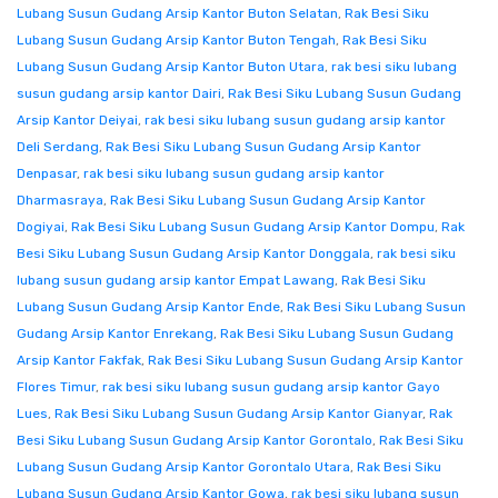
Lubang Susun Gudang Arsip Kantor Buton Selatan
,
Rak Besi Siku
Lubang Susun Gudang Arsip Kantor Buton Tengah
,
Rak Besi Siku
Lubang Susun Gudang Arsip Kantor Buton Utara
,
rak besi siku lubang
susun gudang arsip kantor Dairi
,
Rak Besi Siku Lubang Susun Gudang
Arsip Kantor Deiyai
,
rak besi siku lubang susun gudang arsip kantor
Deli Serdang
,
Rak Besi Siku Lubang Susun Gudang Arsip Kantor
Denpasar
,
rak besi siku lubang susun gudang arsip kantor
Dharmasraya
,
Rak Besi Siku Lubang Susun Gudang Arsip Kantor
Dogiyai
,
Rak Besi Siku Lubang Susun Gudang Arsip Kantor Dompu
,
Rak
Besi Siku Lubang Susun Gudang Arsip Kantor Donggala
,
rak besi siku
lubang susun gudang arsip kantor Empat Lawang
,
Rak Besi Siku
Lubang Susun Gudang Arsip Kantor Ende
,
Rak Besi Siku Lubang Susun
Gudang Arsip Kantor Enrekang
,
Rak Besi Siku Lubang Susun Gudang
Arsip Kantor Fakfak
,
Rak Besi Siku Lubang Susun Gudang Arsip Kantor
Flores Timur
,
rak besi siku lubang susun gudang arsip kantor Gayo
Lues
,
Rak Besi Siku Lubang Susun Gudang Arsip Kantor Gianyar
,
Rak
Besi Siku Lubang Susun Gudang Arsip Kantor Gorontalo
,
Rak Besi Siku
Lubang Susun Gudang Arsip Kantor Gorontalo Utara
,
Rak Besi Siku
Lubang Susun Gudang Arsip Kantor Gowa
,
rak besi siku lubang susun