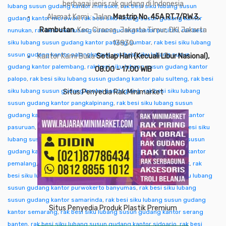
berbagai jenis rak gudang di Indonesia
lubang susun gudang kantor merauke
,
rak besi siku lubang susun
Alamat Kami : Jalan
Mastrip No. 45A RT.7/RW.3,
gudang kantor morowali
,
rak besi siku lubang susun gudang kantor
Rambutan
, Kec. Ciracas, Jakarta Timur, DKI Jakarta
nunukan
,
rak besi siku lubang susun gudang kantor pacitan
,
rak besi
siku lubang susun gudang kantor padang sumbar
13830
,
rak besi siku lubang
susun gudang kantor palangkaraya
,
rak besi siku lubang susun
Kantor Kami Buka
Setiap Hari (Kecuali Libur Nasional),
gudang kantor palembang
,
rak besi siku lubang susun gudang kantor
08.00 – 17.00 WIB
palopo
,
rak besi siku lubang susun gudang kantor palu sulteng
,
rak besi
siku lubang susun gudang kantor pandeglang
,
rak besi siku lubang
Situs Penyedia Rak Minimarket
susun gudang kantor pangkalpinang
,
rak besi siku lubang susun
gudang kantor pare-pare
,
rak besi siku lubang susun gudang kantor
pasuruan
,
rak besi siku lubang susun gudang kantor pati
,
rak besi siku
lubang susun gudang kantor pekalongan
,
rak besi siku lubang susun
gudang kantor pekanbaru
,
rak besi siku lubang susun gudang kantor
pemalang
,
rak besi siku lubang susun gudang kantor pontianak
,
rak
besi siku lubang susun gudang kantor purwakarta
,
rak besi siku lubang
susun gudang kantor purwokerto banyumas
,
rak besi siku lubang
susun gudang kantor samarinda
,
rak besi siku lubang susun gudang
Situs Penyedia Produk Plastik Premium
kantor semarang
,
rak besi siku lubang susun gudang kantor serang
banten
,
rak besi siku lubang susun gudang kantor sidoarjo
,
rak besi