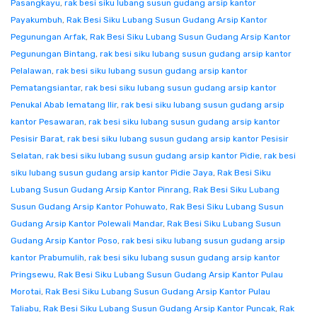
Pasangkayu
,
rak besi siku lubang susun gudang arsip kantor
Payakumbuh
,
Rak Besi Siku Lubang Susun Gudang Arsip Kantor
Pegunungan Arfak
,
Rak Besi Siku Lubang Susun Gudang Arsip Kantor
Pegunungan Bintang
,
rak besi siku lubang susun gudang arsip kantor
Pelalawan
,
rak besi siku lubang susun gudang arsip kantor
Pematangsiantar
,
rak besi siku lubang susun gudang arsip kantor
Penukal Abab lematang Ilir
,
rak besi siku lubang susun gudang arsip
kantor Pesawaran
,
rak besi siku lubang susun gudang arsip kantor
Pesisir Barat
,
rak besi siku lubang susun gudang arsip kantor Pesisir
Selatan
,
rak besi siku lubang susun gudang arsip kantor Pidie
,
rak besi
siku lubang susun gudang arsip kantor Pidie Jaya
,
Rak Besi Siku
Lubang Susun Gudang Arsip Kantor Pinrang
,
Rak Besi Siku Lubang
Susun Gudang Arsip Kantor Pohuwato
,
Rak Besi Siku Lubang Susun
Gudang Arsip Kantor Polewali Mandar
,
Rak Besi Siku Lubang Susun
Gudang Arsip Kantor Poso
,
rak besi siku lubang susun gudang arsip
kantor Prabumulih
,
rak besi siku lubang susun gudang arsip kantor
Pringsewu
,
Rak Besi Siku Lubang Susun Gudang Arsip Kantor Pulau
Morotai
,
Rak Besi Siku Lubang Susun Gudang Arsip Kantor Pulau
Taliabu
,
Rak Besi Siku Lubang Susun Gudang Arsip Kantor Puncak
,
Rak