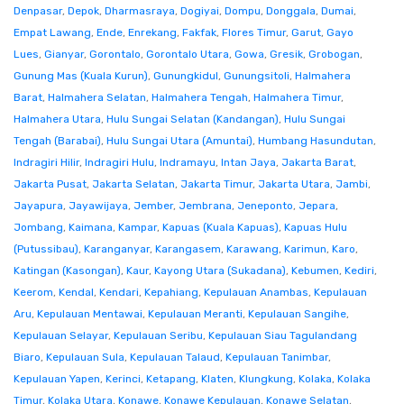
Denpasar
,
Depok
,
Dharmasraya
,
Dogiyai
,
Dompu
,
Donggala
,
Dumai
,
Empat Lawang
,
Ende
,
Enrekang
,
Fakfak
,
Flores Timur
,
Garut
,
Gayo
Lues
,
Gianyar
,
Gorontalo
,
Gorontalo Utara
,
Gowa
,
Gresik
,
Grobogan
,
Gunung Mas (Kuala Kurun)
,
Gunungkidul
,
Gunungsitoli
,
Halmahera
Barat
,
Halmahera Selatan
,
Halmahera Tengah
,
Halmahera Timur
,
Halmahera Utara
,
Hulu Sungai Selatan (Kandangan)
,
Hulu Sungai
Tengah (Barabai)
,
Hulu Sungai Utara (Amuntai)
,
Humbang Hasundutan
,
Indragiri Hilir
,
Indragiri Hulu
,
Indramayu
,
Intan Jaya
,
Jakarta Barat
,
Jakarta Pusat
,
Jakarta Selatan
,
Jakarta Timur
,
Jakarta Utara
,
Jambi
,
Jayapura
,
Jayawijaya
,
Jember
,
Jembrana
,
Jeneponto
,
Jepara
,
Jombang
,
Kaimana
,
Kampar
,
Kapuas (Kuala Kapuas)
,
Kapuas Hulu
(Putussibau)
,
Karanganyar
,
Karangasem
,
Karawang
,
Karimun
,
Karo
,
Katingan (Kasongan)
,
Kaur
,
Kayong Utara (Sukadana)
,
Kebumen
,
Kediri
,
Keerom
,
Kendal
,
Kendari
,
Kepahiang
,
Kepulauan Anambas
,
Kepulauan
Aru
,
Kepulauan Mentawai
,
Kepulauan Meranti
,
Kepulauan Sangihe
,
Kepulauan Selayar
,
Kepulauan Seribu
,
Kepulauan Siau Tagulandang
Biaro
,
Kepulauan Sula
,
Kepulauan Talaud
,
Kepulauan Tanimbar
,
Kepulauan Yapen
,
Kerinci
,
Ketapang
,
Klaten
,
Klungkung
,
Kolaka
,
Kolaka
Timur
,
Kolaka Utara
,
Konawe
,
Konawe Kepulauan
,
Konawe Selatan
,