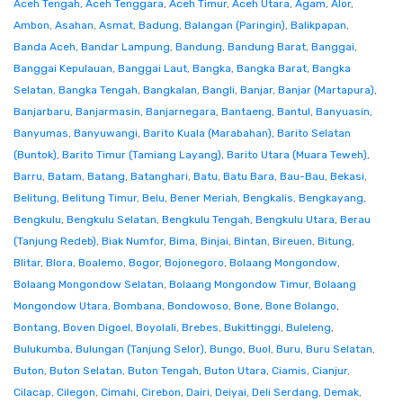
Aceh Tengah
,
Aceh Tenggara
,
Aceh Timur
,
Aceh Utara
,
Agam
,
Alor
,
Ambon
,
Asahan
,
Asmat
,
Badung
,
Balangan (Paringin)
,
Balikpapan
,
Banda Aceh
,
Bandar Lampung
,
Bandung
,
Bandung Barat
,
Banggai
,
Banggai Kepulauan
,
Banggai Laut
,
Bangka
,
Bangka Barat
,
Bangka
Selatan
,
Bangka Tengah
,
Bangkalan
,
Bangli
,
Banjar
,
Banjar (Martapura)
,
Banjarbaru
,
Banjarmasin
,
Banjarnegara
,
Bantaeng
,
Bantul
,
Banyuasin
,
Banyumas
,
Banyuwangi
,
Barito Kuala (Marabahan)
,
Barito Selatan
(Buntok)
,
Barito Timur (Tamiang Layang)
,
Barito Utara (Muara Teweh)
,
Barru
,
Batam
,
Batang
,
Batanghari
,
Batu
,
Batu Bara
,
Bau-Bau
,
Bekasi
,
Belitung
,
Belitung Timur
,
Belu
,
Bener Meriah
,
Bengkalis
,
Bengkayang
,
Bengkulu
,
Bengkulu Selatan
,
Bengkulu Tengah
,
Bengkulu Utara
,
Berau
(Tanjung Redeb)
,
Biak Numfor
,
Bima
,
Binjai
,
Bintan
,
Bireuen
,
Bitung
,
Blitar
,
Blora
,
Boalemo
,
Bogor
,
Bojonegoro
,
Bolaang Mongondow
,
Bolaang Mongondow Selatan
,
Bolaang Mongondow Timur
,
Bolaang
Mongondow Utara
,
Bombana
,
Bondowoso
,
Bone
,
Bone Bolango
,
Bontang
,
Boven Digoel
,
Boyolali
,
Brebes
,
Bukittinggi
,
Buleleng
,
Bulukumba
,
Bulungan (Tanjung Selor)
,
Bungo
,
Buol
,
Buru
,
Buru Selatan
,
Buton
,
Buton Selatan
,
Buton Tengah
,
Buton Utara
,
Ciamis
,
Cianjur
,
Cilacap
,
Cilegon
,
Cimahi
,
Cirebon
,
Dairi
,
Deiyai
,
Deli Serdang
,
Demak
,