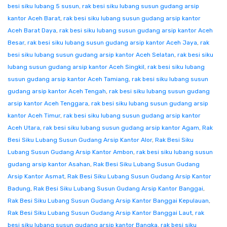
besi siku lubang 5 susun
,
rak besi siku lubang susun gudang arsip
kantor Aceh Barat
,
rak besi siku lubang susun gudang arsip kantor
Aceh Barat Daya
,
rak besi siku lubang susun gudang arsip kantor Aceh
Besar
,
rak besi siku lubang susun gudang arsip kantor Aceh Jaya
,
rak
besi siku lubang susun gudang arsip kantor Aceh Selatan
,
rak besi siku
lubang susun gudang arsip kantor Aceh Singkil
,
rak besi siku lubang
susun gudang arsip kantor Aceh Tamiang
,
rak besi siku lubang susun
gudang arsip kantor Aceh Tengah
,
rak besi siku lubang susun gudang
arsip kantor Aceh Tenggara
,
rak besi siku lubang susun gudang arsip
kantor Aceh Timur
,
rak besi siku lubang susun gudang arsip kantor
Aceh Utara
,
rak besi siku lubang susun gudang arsip kantor Agam
,
Rak
Besi Siku Lubang Susun Gudang Arsip Kantor Alor
,
Rak Besi Siku
Lubang Susun Gudang Arsip Kantor Ambon
,
rak besi siku lubang susun
gudang arsip kantor Asahan
,
Rak Besi Siku Lubang Susun Gudang
Arsip Kantor Asmat
,
Rak Besi Siku Lubang Susun Gudang Arsip Kantor
Badung
,
Rak Besi Siku Lubang Susun Gudang Arsip Kantor Banggai
,
Rak Besi Siku Lubang Susun Gudang Arsip Kantor Banggai Kepulauan
,
Rak Besi Siku Lubang Susun Gudang Arsip Kantor Banggai Laut
,
rak
besi siku lubang susun gudang arsip kantor Bangka
,
rak besi siku