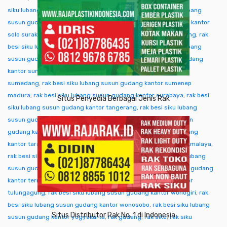
siku lubang susun gudang kantor singkawang
,
rak besi siku lubang
susun gudang kantor sofifi
,
rak besi siku lubang susun gudang kantor
solo surakarta
,
rak besi siku lubang susun gudang kantor sorong
,
rak
besi siku lubang susun gudang kantor subang
,
rak besi siku lubang
susun gudang kantor sukabumi
,
rak besi siku lubang susun gudang
kantor sumba ntt
,
rak besi siku lubang susun gudang kantor
sumedang
,
rak besi siku lubang susun gudang kantor sumenep
madura
,
rak besi siku lubang susun gudang kantor surabaya
,
rak besi
Situs Penyedia Berbagai Jenis Rak
siku lubang susun gudang kantor tangerang
,
rak besi siku lubang
susun gudang kantor tangjung selor
,
rak besi siku lubang susun
gudang kantor tanjungpinang
,
rak besi siku lubang susun gudang
kantor tarakan
,
rak besi siku lubang susun gudang kantor tasikmalaya
,
rak besi siku lubang susun gudang kantor tegal
,
rak besi siku lubang
susun gudang kantor temanggung
,
rak besi siku lubang susun gudang
kantor ternate tidore
,
rak besi siku lubang susun gudang kantor
tulungagung
,
rak besi siku lubang susun gudang kantor wonogiri
,
rak
besi siku lubang susun gudang kantor wonosobo
,
rak besi siku lubang
Situs Distributor Rak No. 1 di Indonesia
susun gudang kantor yogyakarta
,
rak gudang
,
rak siku
,
rak siku