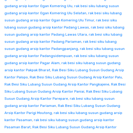
gudang arsip kantor Ogan Komering Ulu
,
rak besi siku lubang susun
gudang arsip kantor Ogan Komering Ulu Selatan
,
rak besi siku lubang
susun gudang arsip kantor Ogan Komering Ulu Timur
,
rak besi siku
lubang susun gudang arsip kantor Padang Lawas
,
rak besi siku lubang
susun gudang arsip kantor Padang Lawas Utara
,
rak besi siku lubang
susun gudang arsip kantor Padang Pariaman
,
rak besi siku lubang
susun gudang arsip kantor Padangpanjang
,
rak besi siku lubang susun
gudang arsip kantor Padangsidempuan
,
rak besi siku lubang susun
gudang arsip kantor Pagar Alam
,
rak besi siku lubang susun gudang
arsip kantor Pakpak Bharat
,
Rak Besi Siku Lubang Susun Gudang Arsip
Kantor Palopo
,
Rak Besi Siku Lubang Susun Gudang Arsip Kantor Palu
,
Rak Besi Siku Lubang Susun Gudang Arsip Kantor Pangkajene
,
Rak Besi
Siku Lubang Susun Gudang Arsip Kantor Paniai
,
Rak Besi Siku Lubang
Susun Gudang Arsip Kantor Parepare
,
rak besi siku lubang susun
gudang arsip kantor Pariaman
,
Rak Besi Siku Lubang Susun Gudang
Arsip Kantor Parigi Moutong
,
rak besi siku lubang susun gudang arsip
kantor Pasaman
,
rak besi siku lubang susun gudang arsip kantor
Pasaman Barat
,
Rak Besi Siku Lubang Susun Gudang Arsip Kantor