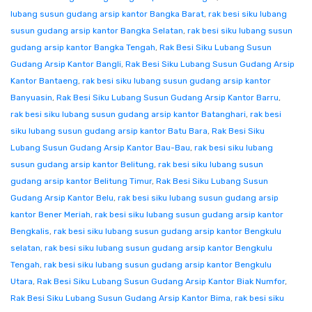
lubang susun gudang arsip kantor Bangka Barat
,
rak besi siku lubang
susun gudang arsip kantor Bangka Selatan
,
rak besi siku lubang susun
gudang arsip kantor Bangka Tengah
,
Rak Besi Siku Lubang Susun
Gudang Arsip Kantor Bangli
,
Rak Besi Siku Lubang Susun Gudang Arsip
Kantor Bantaeng
,
rak besi siku lubang susun gudang arsip kantor
Banyuasin
,
Rak Besi Siku Lubang Susun Gudang Arsip Kantor Barru
,
rak besi siku lubang susun gudang arsip kantor Batanghari
,
rak besi
siku lubang susun gudang arsip kantor Batu Bara
,
Rak Besi Siku
Lubang Susun Gudang Arsip Kantor Bau-Bau
,
rak besi siku lubang
susun gudang arsip kantor Belitung
,
rak besi siku lubang susun
gudang arsip kantor Belitung Timur
,
Rak Besi Siku Lubang Susun
Gudang Arsip Kantor Belu
,
rak besi siku lubang susun gudang arsip
kantor Bener Meriah
,
rak besi siku lubang susun gudang arsip kantor
Bengkalis
,
rak besi siku lubang susun gudang arsip kantor Bengkulu
selatan
,
rak besi siku lubang susun gudang arsip kantor Bengkulu
Tengah
,
rak besi siku lubang susun gudang arsip kantor Bengkulu
Utara
,
Rak Besi Siku Lubang Susun Gudang Arsip Kantor Biak Numfor
,
Rak Besi Siku Lubang Susun Gudang Arsip Kantor Bima
,
rak besi siku