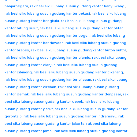
banjarnegara
,
rak besi siku lubang susun gudang kantor banyuwangi
,
rak besi siku lubang susun gudang kantor bekasi
,
rak besi siku lubang
susun gudang kantor bengkulu
,
rak besi siku lubang susun gudang
kantor bitung sulut
,
rak besi siku lubang susun gudang kantor blitar
,
rak besi siku lubang susun gudang kantor bogor
,
rak besi siku lubang
susun gudang kantor bondowoso
,
rak besi siku lubang susun gudang
kantor brebes
,
rak besi siku lubang susun gudang kantor buton sultra
,
rak besi siku lubang susun gudang kantor ciamis
,
rak besi siku lubang
susun gudang kantor cianjur
,
rak besi siku lubang susun gudang
kantor cibinong
,
rak besi siku lubang susun gudang kantor cikarang
,
rak besi siku lubang susun gudang kantor cilacap
,
rak besi siku lubang
susun gudang kantor cirebon
,
rak besi siku lubang susun gudang
kantor demak
,
rak besi siku lubang susun gudang kantor denpasar
,
rak
besi siku lubang susun gudang kantor depok
,
rak besi siku lubang
susun gudang kantor garut
,
rak besi siku lubang susun gudang kantor
gorontalo
,
rak besi siku lubang susun gudang kantor indramayu
,
rak
besi siku lubang susun gudang kantor jakarta
,
rak besi siku lubang
susun gudang kantor jambi
,
rak besi siku lubang susun gudang kantor