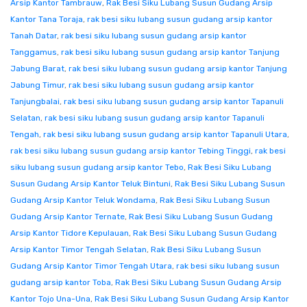
Arsip Kantor Tambrauw
,
Rak Besi Siku Lubang Susun Gudang Arsip
Kantor Tana Toraja
,
rak besi siku lubang susun gudang arsip kantor
Tanah Datar
,
rak besi siku lubang susun gudang arsip kantor
Tanggamus
,
rak besi siku lubang susun gudang arsip kantor Tanjung
Jabung Barat
,
rak besi siku lubang susun gudang arsip kantor Tanjung
Jabung Timur
,
rak besi siku lubang susun gudang arsip kantor
Tanjungbalai
,
rak besi siku lubang susun gudang arsip kantor Tapanuli
Selatan
,
rak besi siku lubang susun gudang arsip kantor Tapanuli
Tengah
,
rak besi siku lubang susun gudang arsip kantor Tapanuli Utara
,
rak besi siku lubang susun gudang arsip kantor Tebing Tinggi
,
rak besi
siku lubang susun gudang arsip kantor Tebo
,
Rak Besi Siku Lubang
Susun Gudang Arsip Kantor Teluk Bintuni
,
Rak Besi Siku Lubang Susun
Gudang Arsip Kantor Teluk Wondama
,
Rak Besi Siku Lubang Susun
Gudang Arsip Kantor Ternate
,
Rak Besi Siku Lubang Susun Gudang
Arsip Kantor Tidore Kepulauan
,
Rak Besi Siku Lubang Susun Gudang
Arsip Kantor Timor Tengah Selatan
,
Rak Besi Siku Lubang Susun
Gudang Arsip Kantor Timor Tengah Utara
,
rak besi siku lubang susun
gudang arsip kantor Toba
,
Rak Besi Siku Lubang Susun Gudang Arsip
Kantor Tojo Una-Una
,
Rak Besi Siku Lubang Susun Gudang Arsip Kantor