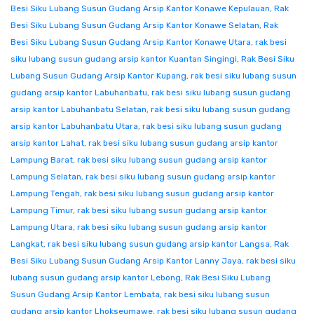
Besi Siku Lubang Susun Gudang Arsip Kantor Konawe Kepulauan
,
Rak
Besi Siku Lubang Susun Gudang Arsip Kantor Konawe Selatan
,
Rak
Besi Siku Lubang Susun Gudang Arsip Kantor Konawe Utara
,
rak besi
siku lubang susun gudang arsip kantor Kuantan Singingi
,
Rak Besi Siku
Lubang Susun Gudang Arsip Kantor Kupang
,
rak besi siku lubang susun
gudang arsip kantor Labuhanbatu
,
rak besi siku lubang susun gudang
arsip kantor Labuhanbatu Selatan
,
rak besi siku lubang susun gudang
arsip kantor Labuhanbatu Utara
,
rak besi siku lubang susun gudang
arsip kantor Lahat
,
rak besi siku lubang susun gudang arsip kantor
Lampung Barat
,
rak besi siku lubang susun gudang arsip kantor
Lampung Selatan
,
rak besi siku lubang susun gudang arsip kantor
Lampung Tengah
,
rak besi siku lubang susun gudang arsip kantor
Lampung Timur
,
rak besi siku lubang susun gudang arsip kantor
Lampung Utara
,
rak besi siku lubang susun gudang arsip kantor
Langkat
,
rak besi siku lubang susun gudang arsip kantor Langsa
,
Rak
Besi Siku Lubang Susun Gudang Arsip Kantor Lanny Jaya
,
rak besi siku
lubang susun gudang arsip kantor Lebong
,
Rak Besi Siku Lubang
Susun Gudang Arsip Kantor Lembata
,
rak besi siku lubang susun
gudang arsip kantor Lhokseumawe
,
rak besi siku lubang susun gudang