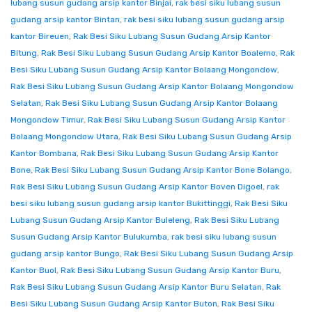
lubang susun gudang arsip kantor Binjai
,
rak besi siku lubang susun
gudang arsip kantor Bintan
,
rak besi siku lubang susun gudang arsip
kantor Bireuen
,
Rak Besi Siku Lubang Susun Gudang Arsip Kantor
Bitung
,
Rak Besi Siku Lubang Susun Gudang Arsip Kantor Boalemo
,
Rak
Besi Siku Lubang Susun Gudang Arsip Kantor Bolaang Mongondow
,
Rak Besi Siku Lubang Susun Gudang Arsip Kantor Bolaang Mongondow
Selatan
,
Rak Besi Siku Lubang Susun Gudang Arsip Kantor Bolaang
Mongondow Timur
,
Rak Besi Siku Lubang Susun Gudang Arsip Kantor
Bolaang Mongondow Utara
,
Rak Besi Siku Lubang Susun Gudang Arsip
Kantor Bombana
,
Rak Besi Siku Lubang Susun Gudang Arsip Kantor
Bone
,
Rak Besi Siku Lubang Susun Gudang Arsip Kantor Bone Bolango
,
Rak Besi Siku Lubang Susun Gudang Arsip Kantor Boven Digoel
,
rak
besi siku lubang susun gudang arsip kantor Bukittinggi
,
Rak Besi Siku
Lubang Susun Gudang Arsip Kantor Buleleng
,
Rak Besi Siku Lubang
Susun Gudang Arsip Kantor Bulukumba
,
rak besi siku lubang susun
gudang arsip kantor Bungo
,
Rak Besi Siku Lubang Susun Gudang Arsip
Kantor Buol
,
Rak Besi Siku Lubang Susun Gudang Arsip Kantor Buru
,
Rak Besi Siku Lubang Susun Gudang Arsip Kantor Buru Selatan
,
Rak
Besi Siku Lubang Susun Gudang Arsip Kantor Buton
,
Rak Besi Siku