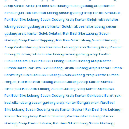
Arsip Kantor Sikka
,
rak besi siku lubang susun gudang arsip kantor
Simalungun
,
rak besi siku lubang susun gudang arsip kantor Simeulue
,
Rak Besi Siku Lubang Susun Gudang Arsip Kantor Sinjai
,
rak besi siku
lubang susun gudang arsip kantor Solok
,
rak besi siku lubang susun
gudang arsip kantor Solok Selatan
,
Rak Besi Siku Lubang Susun
Gudang Arsip Kantor Soppeng
,
Rak Besi Siku Lubang Susun Gudang
Arsip Kantor Sorong
,
Rak Besi Siku Lubang Susun Gudang Arsip Kantor
Sorong Selatan
,
rak besi siku lubang susun gudang arsip kantor
Subulussalam
,
Rak Besi Siku Lubang Susun Gudang Arsip Kantor
Sumba Barat
,
Rak Besi Siku Lubang Susun Gudang Arsip Kantor Sumba
Barat Daya
,
Rak Besi Siku Lubang Susun Gudang Arsip Kantor Sumba
Tengah
,
Rak Besi Siku Lubang Susun Gudang Arsip Kantor Sumba
Timur
,
Rak Besi Siku Lubang Susun Gudang Arsip Kantor Sumbawa
,
Rak Besi Siku Lubang Susun Gudang Arsip Kantor Sumbawa Barat
,
rak
besi siku lubang susun gudang arsip kantor Sungaipenuh
,
Rak Besi
Siku Lubang Susun Gudang Arsip Kantor Supiori
,
Rak Besi Siku Lubang
Susun Gudang Arsip Kantor Tabanan
,
Rak Besi Siku Lubang Susun
Gudang Arsip Kantor Takalar
,
Rak Besi Siku Lubang Susun Gudang