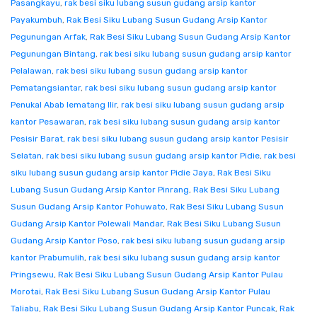
Pasangkayu
,
rak besi siku lubang susun gudang arsip kantor
Payakumbuh
,
Rak Besi Siku Lubang Susun Gudang Arsip Kantor
Pegunungan Arfak
,
Rak Besi Siku Lubang Susun Gudang Arsip Kantor
Pegunungan Bintang
,
rak besi siku lubang susun gudang arsip kantor
Pelalawan
,
rak besi siku lubang susun gudang arsip kantor
Pematangsiantar
,
rak besi siku lubang susun gudang arsip kantor
Penukal Abab lematang Ilir
,
rak besi siku lubang susun gudang arsip
kantor Pesawaran
,
rak besi siku lubang susun gudang arsip kantor
Pesisir Barat
,
rak besi siku lubang susun gudang arsip kantor Pesisir
Selatan
,
rak besi siku lubang susun gudang arsip kantor Pidie
,
rak besi
siku lubang susun gudang arsip kantor Pidie Jaya
,
Rak Besi Siku
Lubang Susun Gudang Arsip Kantor Pinrang
,
Rak Besi Siku Lubang
Susun Gudang Arsip Kantor Pohuwato
,
Rak Besi Siku Lubang Susun
Gudang Arsip Kantor Polewali Mandar
,
Rak Besi Siku Lubang Susun
Gudang Arsip Kantor Poso
,
rak besi siku lubang susun gudang arsip
kantor Prabumulih
,
rak besi siku lubang susun gudang arsip kantor
Pringsewu
,
Rak Besi Siku Lubang Susun Gudang Arsip Kantor Pulau
Morotai
,
Rak Besi Siku Lubang Susun Gudang Arsip Kantor Pulau
Taliabu
,
Rak Besi Siku Lubang Susun Gudang Arsip Kantor Puncak
,
Rak