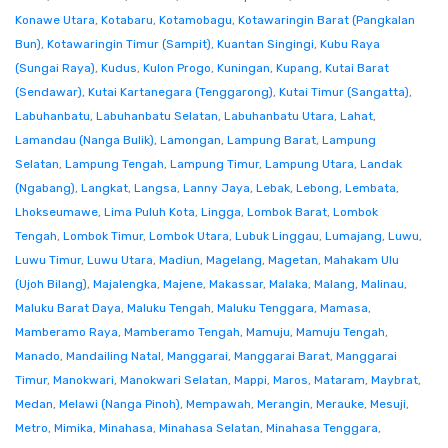
Konawe Utara
,
Kotabaru
,
Kotamobagu
,
Kotawaringin Barat (Pangkalan
Bun)
,
Kotawaringin Timur (Sampit)
,
Kuantan Singingi
,
Kubu Raya
(Sungai Raya)
,
Kudus
,
Kulon Progo
,
Kuningan
,
Kupang
,
Kutai Barat
(Sendawar)
,
Kutai Kartanegara (Tenggarong)
,
Kutai Timur (Sangatta)
,
Labuhanbatu
,
Labuhanbatu Selatan
,
Labuhanbatu Utara
,
Lahat
,
Lamandau (Nanga Bulik)
,
Lamongan
,
Lampung Barat
,
Lampung
Selatan
,
Lampung Tengah
,
Lampung Timur
,
Lampung Utara
,
Landak
(Ngabang)
,
Langkat
,
Langsa
,
Lanny Jaya
,
Lebak
,
Lebong
,
Lembata
,
Lhokseumawe
,
Lima Puluh Kota
,
Lingga
,
Lombok Barat
,
Lombok
Tengah
,
Lombok Timur
,
Lombok Utara
,
Lubuk Linggau
,
Lumajang
,
Luwu
,
Luwu Timur
,
Luwu Utara
,
Madiun
,
Magelang
,
Magetan
,
Mahakam Ulu
(Ujoh Bilang)
,
Majalengka
,
Majene
,
Makassar
,
Malaka
,
Malang
,
Malinau
,
Maluku Barat Daya
,
Maluku Tengah
,
Maluku Tenggara
,
Mamasa
,
Mamberamo Raya
,
Mamberamo Tengah
,
Mamuju
,
Mamuju Tengah
,
Manado
,
Mandailing Natal
,
Manggarai
,
Manggarai Barat
,
Manggarai
Timur
,
Manokwari
,
Manokwari Selatan
,
Mappi
,
Maros
,
Mataram
,
Maybrat
,
Medan
,
Melawi (Nanga Pinoh)
,
Mempawah
,
Merangin
,
Merauke
,
Mesuji
,
Metro
,
Mimika
,
Minahasa
,
Minahasa Selatan
,
Minahasa Tenggara
,