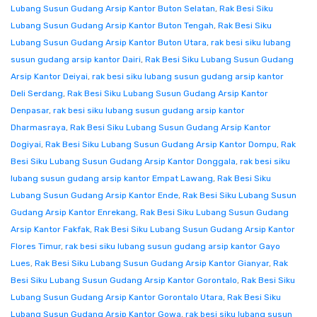
Lubang Susun Gudang Arsip Kantor Buton Selatan
,
Rak Besi Siku
Lubang Susun Gudang Arsip Kantor Buton Tengah
,
Rak Besi Siku
Lubang Susun Gudang Arsip Kantor Buton Utara
,
rak besi siku lubang
susun gudang arsip kantor Dairi
,
Rak Besi Siku Lubang Susun Gudang
Arsip Kantor Deiyai
,
rak besi siku lubang susun gudang arsip kantor
Deli Serdang
,
Rak Besi Siku Lubang Susun Gudang Arsip Kantor
Denpasar
,
rak besi siku lubang susun gudang arsip kantor
Dharmasraya
,
Rak Besi Siku Lubang Susun Gudang Arsip Kantor
Dogiyai
,
Rak Besi Siku Lubang Susun Gudang Arsip Kantor Dompu
,
Rak
Besi Siku Lubang Susun Gudang Arsip Kantor Donggala
,
rak besi siku
lubang susun gudang arsip kantor Empat Lawang
,
Rak Besi Siku
Lubang Susun Gudang Arsip Kantor Ende
,
Rak Besi Siku Lubang Susun
Gudang Arsip Kantor Enrekang
,
Rak Besi Siku Lubang Susun Gudang
Arsip Kantor Fakfak
,
Rak Besi Siku Lubang Susun Gudang Arsip Kantor
Flores Timur
,
rak besi siku lubang susun gudang arsip kantor Gayo
Lues
,
Rak Besi Siku Lubang Susun Gudang Arsip Kantor Gianyar
,
Rak
Besi Siku Lubang Susun Gudang Arsip Kantor Gorontalo
,
Rak Besi Siku
Lubang Susun Gudang Arsip Kantor Gorontalo Utara
,
Rak Besi Siku
Lubang Susun Gudang Arsip Kantor Gowa
,
rak besi siku lubang susun