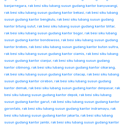
banjarnegara
,
rak besi siku lubang susun gudang kantor banyuwangi
,
rak besi siku lubang susun gudang kantor bekasi
,
rak besi siku lubang
susun gudang kantor bengkulu
,
rak besi siku lubang susun gudang
kantor bitung sulut
,
rak besi siku lubang susun gudang kantor blitar
,
rak besi siku lubang susun gudang kantor bogor
,
rak besi siku lubang
susun gudang kantor bondowoso
,
rak besi siku lubang susun gudang
kantor brebes
,
rak besi siku lubang susun gudang kantor buton sultra
,
rak besi siku lubang susun gudang kantor ciamis
,
rak besi siku lubang
susun gudang kantor cianjur
,
rak besi siku lubang susun gudang
kantor cibinong
,
rak besi siku lubang susun gudang kantor cikarang
,
rak besi siku lubang susun gudang kantor cilacap
,
rak besi siku lubang
susun gudang kantor cirebon
,
rak besi siku lubang susun gudang
kantor demak
,
rak besi siku lubang susun gudang kantor denpasar
,
rak
besi siku lubang susun gudang kantor depok
,
rak besi siku lubang
susun gudang kantor garut
,
rak besi siku lubang susun gudang kantor
gorontalo
,
rak besi siku lubang susun gudang kantor indramayu
,
rak
besi siku lubang susun gudang kantor jakarta
,
rak besi siku lubang
susun gudang kantor jambi
,
rak besi siku lubang susun gudang kantor