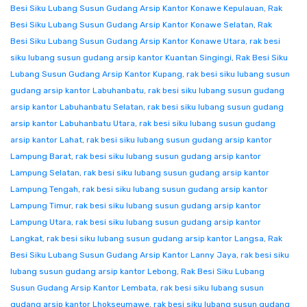
Besi Siku Lubang Susun Gudang Arsip Kantor Konawe Kepulauan
,
Rak
Besi Siku Lubang Susun Gudang Arsip Kantor Konawe Selatan
,
Rak
Besi Siku Lubang Susun Gudang Arsip Kantor Konawe Utara
,
rak besi
siku lubang susun gudang arsip kantor Kuantan Singingi
,
Rak Besi Siku
Lubang Susun Gudang Arsip Kantor Kupang
,
rak besi siku lubang susun
gudang arsip kantor Labuhanbatu
,
rak besi siku lubang susun gudang
arsip kantor Labuhanbatu Selatan
,
rak besi siku lubang susun gudang
arsip kantor Labuhanbatu Utara
,
rak besi siku lubang susun gudang
arsip kantor Lahat
,
rak besi siku lubang susun gudang arsip kantor
Lampung Barat
,
rak besi siku lubang susun gudang arsip kantor
Lampung Selatan
,
rak besi siku lubang susun gudang arsip kantor
Lampung Tengah
,
rak besi siku lubang susun gudang arsip kantor
Lampung Timur
,
rak besi siku lubang susun gudang arsip kantor
Lampung Utara
,
rak besi siku lubang susun gudang arsip kantor
Langkat
,
rak besi siku lubang susun gudang arsip kantor Langsa
,
Rak
Besi Siku Lubang Susun Gudang Arsip Kantor Lanny Jaya
,
rak besi siku
lubang susun gudang arsip kantor Lebong
,
Rak Besi Siku Lubang
Susun Gudang Arsip Kantor Lembata
,
rak besi siku lubang susun
gudang arsip kantor Lhokseumawe
,
rak besi siku lubang susun gudang