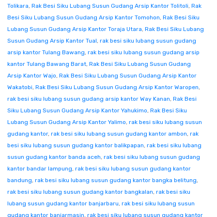
Tolikara
,
Rak Besi Siku Lubang Susun Gudang Arsip Kantor Tolitoli
,
Rak
Besi Siku Lubang Susun Gudang Arsip Kantor Tomohon
,
Rak Besi Siku
Lubang Susun Gudang Arsip Kantor Toraja Utara
,
Rak Besi Siku Lubang
Susun Gudang Arsip Kantor Tual
,
rak besi siku lubang susun gudang
arsip kantor Tulang Bawang
,
rak besi siku lubang susun gudang arsip
kantor Tulang Bawang Barat
,
Rak Besi Siku Lubang Susun Gudang
Arsip Kantor Wajo
,
Rak Besi Siku Lubang Susun Gudang Arsip Kantor
Wakatobi
,
Rak Besi Siku Lubang Susun Gudang Arsip Kantor Waropen
,
rak besi siku lubang susun gudang arsip kantor Way Kanan
,
Rak Besi
Siku Lubang Susun Gudang Arsip Kantor Yahukimo
,
Rak Besi Siku
Lubang Susun Gudang Arsip Kantor Yalimo
,
rak besi siku lubang susun
gudang kantor
,
rak besi siku lubang susun gudang kantor ambon
,
rak
besi siku lubang susun gudang kantor balikpapan
,
rak besi siku lubang
susun gudang kantor banda aceh
,
rak besi siku lubang susun gudang
kantor bandar lampung
,
rak besi siku lubang susun gudang kantor
bandung
,
rak besi siku lubang susun gudang kantor bangka belitung
,
rak besi siku lubang susun gudang kantor bangkalan
,
rak besi siku
lubang susun gudang kantor banjarbaru
,
rak besi siku lubang susun
gudang kantor banjarmasin
,
rak besi siku lubang susun gudang kantor