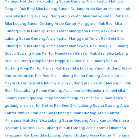
Mamuju
,
Rak Besi Siku Lubang Susun Gudang Arsip Kantor Mamuju
Tengah
,
Rak Besi Siku Lubang Susun Gudang Arsip Kantor Manado
,
rak
besi siku lubang susun gudang arsip kantor Mandailing Natal
,
Rak Besi
Siku Lubang Susun Gudang Arsip Kantor Manggarai
,
Rak Besi Siku
Lubang Susun Gudang Arsip Kantor Manggarai Barat
,
Rak Besi Siku
Lubang Susun Gudang Arsip Kantor Manggarai Timur
,
Rak Besi Siku
Lubang Susun Gudang Arsip Kantor Manokwari
,
Rak Besi Siku Lubang
Susun Gudang Arsip Kantor Manokwari Selatan
,
Rak Besi Siku Lubang
Susun Gudang Arsip Kantor Mappi
,
Rak Besi Siku Lubang Susun
Gudang Arsip Kantor Maros
,
Rak Besi Siku Lubang Susun Gudang Arsip
Kantor Mataram
,
Rak Besi Siku Lubang Susun Gudang Arsip Kantor
Maybrat
,
rak besi siku lubang susun gudang arsip kantor Merangin
,
Rak
Besi Siku Lubang Susun Gudang Arsip Kantor Merauke
,
rak besi siku
lubang susun gudang arsip kantor Mesuji
,
rak besi siku lubang susun
gudang arsip kantor Metro
,
Rak Besi Siku Lubang Susun Gudang Arsip
Kantor Mimika
,
Rak Besi Siku Lubang Susun Gudang Arsip Kantor
Minahasa
,
Rak Besi Siku Lubang Susun Gudang Arsip Kantor Minahasa
Selatan
,
Rak Besi Siku Lubang Susun Gudang Arsip Kantor Minahasa
Tenggara
,
Rak Besi Siku Lubang Susun Gudang Arsip Kantor Minahasa