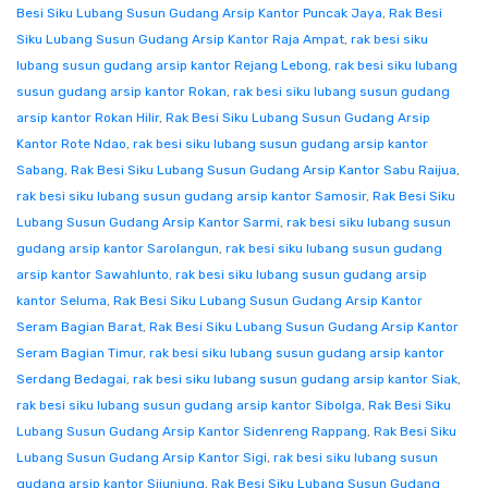
Besi Siku Lubang Susun Gudang Arsip Kantor Puncak Jaya
,
Rak Besi
Siku Lubang Susun Gudang Arsip Kantor Raja Ampat
,
rak besi siku
lubang susun gudang arsip kantor Rejang Lebong
,
rak besi siku lubang
susun gudang arsip kantor Rokan
,
rak besi siku lubang susun gudang
arsip kantor Rokan Hilir
,
Rak Besi Siku Lubang Susun Gudang Arsip
Kantor Rote Ndao
,
rak besi siku lubang susun gudang arsip kantor
Sabang
,
Rak Besi Siku Lubang Susun Gudang Arsip Kantor Sabu Raijua
,
rak besi siku lubang susun gudang arsip kantor Samosir
,
Rak Besi Siku
Lubang Susun Gudang Arsip Kantor Sarmi
,
rak besi siku lubang susun
gudang arsip kantor Sarolangun
,
rak besi siku lubang susun gudang
arsip kantor Sawahlunto
,
rak besi siku lubang susun gudang arsip
kantor Seluma
,
Rak Besi Siku Lubang Susun Gudang Arsip Kantor
Seram Bagian Barat
,
Rak Besi Siku Lubang Susun Gudang Arsip Kantor
Seram Bagian Timur
,
rak besi siku lubang susun gudang arsip kantor
Serdang Bedagai
,
rak besi siku lubang susun gudang arsip kantor Siak
,
rak besi siku lubang susun gudang arsip kantor Sibolga
,
Rak Besi Siku
Lubang Susun Gudang Arsip Kantor Sidenreng Rappang
,
Rak Besi Siku
Lubang Susun Gudang Arsip Kantor Sigi
,
rak besi siku lubang susun
gudang arsip kantor Sijunjung
,
Rak Besi Siku Lubang Susun Gudang