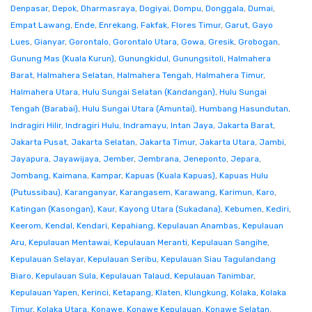
Denpasar
,
Depok
,
Dharmasraya
,
Dogiyai
,
Dompu
,
Donggala
,
Dumai
,
Empat Lawang
,
Ende
,
Enrekang
,
Fakfak
,
Flores Timur
,
Garut
,
Gayo
Lues
,
Gianyar
,
Gorontalo
,
Gorontalo Utara
,
Gowa
,
Gresik
,
Grobogan
,
Gunung Mas (Kuala Kurun)
,
Gunungkidul
,
Gunungsitoli
,
Halmahera
Barat
,
Halmahera Selatan
,
Halmahera Tengah
,
Halmahera Timur
,
Halmahera Utara
,
Hulu Sungai Selatan (Kandangan)
,
Hulu Sungai
Tengah (Barabai)
,
Hulu Sungai Utara (Amuntai)
,
Humbang Hasundutan
,
Indragiri Hilir
,
Indragiri Hulu
,
Indramayu
,
Intan Jaya
,
Jakarta Barat
,
Jakarta Pusat
,
Jakarta Selatan
,
Jakarta Timur
,
Jakarta Utara
,
Jambi
,
Jayapura
,
Jayawijaya
,
Jember
,
Jembrana
,
Jeneponto
,
Jepara
,
Jombang
,
Kaimana
,
Kampar
,
Kapuas (Kuala Kapuas)
,
Kapuas Hulu
(Putussibau)
,
Karanganyar
,
Karangasem
,
Karawang
,
Karimun
,
Karo
,
Katingan (Kasongan)
,
Kaur
,
Kayong Utara (Sukadana)
,
Kebumen
,
Kediri
,
Keerom
,
Kendal
,
Kendari
,
Kepahiang
,
Kepulauan Anambas
,
Kepulauan
Aru
,
Kepulauan Mentawai
,
Kepulauan Meranti
,
Kepulauan Sangihe
,
Kepulauan Selayar
,
Kepulauan Seribu
,
Kepulauan Siau Tagulandang
Biaro
,
Kepulauan Sula
,
Kepulauan Talaud
,
Kepulauan Tanimbar
,
Kepulauan Yapen
,
Kerinci
,
Ketapang
,
Klaten
,
Klungkung
,
Kolaka
,
Kolaka
Timur
,
Kolaka Utara
,
Konawe
,
Konawe Kepulauan
,
Konawe Selatan
,