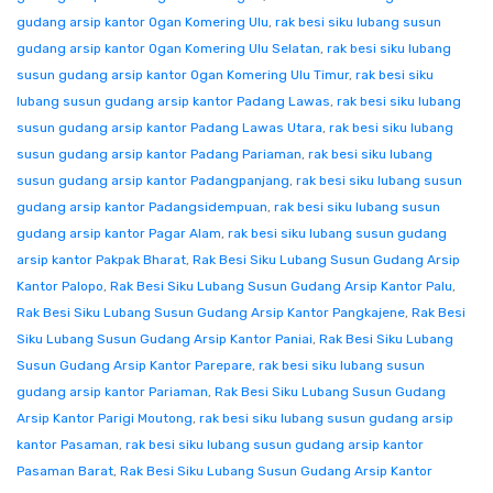
gudang arsip kantor Ogan Komering Ulu
,
rak besi siku lubang susun
gudang arsip kantor Ogan Komering Ulu Selatan
,
rak besi siku lubang
susun gudang arsip kantor Ogan Komering Ulu Timur
,
rak besi siku
lubang susun gudang arsip kantor Padang Lawas
,
rak besi siku lubang
susun gudang arsip kantor Padang Lawas Utara
,
rak besi siku lubang
susun gudang arsip kantor Padang Pariaman
,
rak besi siku lubang
susun gudang arsip kantor Padangpanjang
,
rak besi siku lubang susun
gudang arsip kantor Padangsidempuan
,
rak besi siku lubang susun
gudang arsip kantor Pagar Alam
,
rak besi siku lubang susun gudang
arsip kantor Pakpak Bharat
,
Rak Besi Siku Lubang Susun Gudang Arsip
Kantor Palopo
,
Rak Besi Siku Lubang Susun Gudang Arsip Kantor Palu
,
Rak Besi Siku Lubang Susun Gudang Arsip Kantor Pangkajene
,
Rak Besi
Siku Lubang Susun Gudang Arsip Kantor Paniai
,
Rak Besi Siku Lubang
Susun Gudang Arsip Kantor Parepare
,
rak besi siku lubang susun
gudang arsip kantor Pariaman
,
Rak Besi Siku Lubang Susun Gudang
Arsip Kantor Parigi Moutong
,
rak besi siku lubang susun gudang arsip
kantor Pasaman
,
rak besi siku lubang susun gudang arsip kantor
Pasaman Barat
,
Rak Besi Siku Lubang Susun Gudang Arsip Kantor