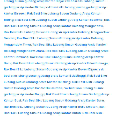
lubang susun gudang arsip kantor Binjai
,
rak besi siku lubang susun
gudang arsip kantor Bintan
,
rak besi siku lubang susun gudang arsip
kantor Bireuen
,
Rak Besi Siku Lubang Susun Gudang Arsip Kantor
Bitung
,
Rak Besi Siku Lubang Susun Gudang Arsip Kantor Boalemo
,
Rak
Besi Siku Lubang Susun Gudang Arsip Kantor Bolaang Mongondow
,
Rak Besi Siku Lubang Susun Gudang Arsip Kantor Bolaang Mongondow
Selatan
,
Rak Besi Siku Lubang Susun Gudang Arsip Kantor Bolaang
Mongondow Timur
,
Rak Besi Siku Lubang Susun Gudang Arsip Kantor
Bolaang Mongondow Utara
,
Rak Besi Siku Lubang Susun Gudang Arsip
Kantor Bombana
,
Rak Besi Siku Lubang Susun Gudang Arsip Kantor
Bone
,
Rak Besi Siku Lubang Susun Gudang Arsip Kantor Bone Bolango
,
Rak Besi Siku Lubang Susun Gudang Arsip Kantor Boven Digoel
,
rak
besi siku lubang susun gudang arsip kantor Bukittinggi
,
Rak Besi Siku
Lubang Susun Gudang Arsip Kantor Buleleng
,
Rak Besi Siku Lubang
Susun Gudang Arsip Kantor Bulukumba
,
rak besi siku lubang susun
gudang arsip kantor Bungo
,
Rak Besi Siku Lubang Susun Gudang Arsip
Kantor Buol
,
Rak Besi Siku Lubang Susun Gudang Arsip Kantor Buru
,
Rak Besi Siku Lubang Susun Gudang Arsip Kantor Buru Selatan
,
Rak
Besi Siku Lubang Susun Gudang Arsip Kantor Buton
,
Rak Besi Siku