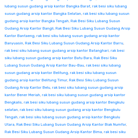
lubang susun gudang arsip kantor Bangka Barat
,
rak besi siku lubang
susun gudang arsip kantor Bangka Selatan
,
rak besi siku lubang susun
gudang arsip kantor Bangka Tengah
,
Rak Besi Siku Lubang Susun
Gudang Arsip Kantor Bangli
,
Rak Besi Siku Lubang Susun Gudang Arsip
Kantor Bantaeng
,
rak besi siku lubang susun gudang arsip kantor
Banyuasin
,
Rak Besi Siku Lubang Susun Gudang Arsip Kantor Barru
,
rak besi siku lubang susun gudang arsip kantor Batanghari
,
rak besi
siku lubang susun gudang arsip kantor Batu Bara
,
Rak Besi Siku
Lubang Susun Gudang Arsip Kantor Bau-Bau
,
rak besi siku lubang
susun gudang arsip kantor Belitung
,
rak besi siku lubang susun
gudang arsip kantor Belitung Timur
,
Rak Besi Siku Lubang Susun
Gudang Arsip Kantor Belu
,
rak besi siku lubang susun gudang arsip
kantor Bener Meriah
,
rak besi siku lubang susun gudang arsip kantor
Bengkalis
,
rak besi siku lubang susun gudang arsip kantor Bengkulu
selatan
,
rak besi siku lubang susun gudang arsip kantor Bengkulu
Tengah
,
rak besi siku lubang susun gudang arsip kantor Bengkulu
Utara
,
Rak Besi Siku Lubang Susun Gudang Arsip Kantor Biak Numfor
,
Rak Besi Siku Lubang Susun Gudang Arsip Kantor Bima
,
rak besi siku