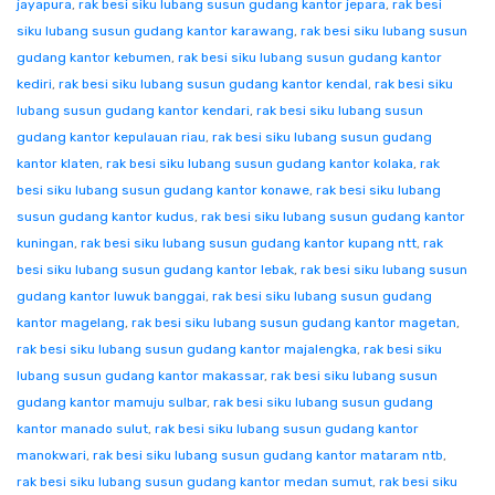
jayapura
,
rak besi siku lubang susun gudang kantor jepara
,
rak besi
siku lubang susun gudang kantor karawang
,
rak besi siku lubang susun
gudang kantor kebumen
,
rak besi siku lubang susun gudang kantor
kediri
,
rak besi siku lubang susun gudang kantor kendal
,
rak besi siku
lubang susun gudang kantor kendari
,
rak besi siku lubang susun
gudang kantor kepulauan riau
,
rak besi siku lubang susun gudang
kantor klaten
,
rak besi siku lubang susun gudang kantor kolaka
,
rak
besi siku lubang susun gudang kantor konawe
,
rak besi siku lubang
susun gudang kantor kudus
,
rak besi siku lubang susun gudang kantor
kuningan
,
rak besi siku lubang susun gudang kantor kupang ntt
,
rak
besi siku lubang susun gudang kantor lebak
,
rak besi siku lubang susun
gudang kantor luwuk banggai
,
rak besi siku lubang susun gudang
kantor magelang
,
rak besi siku lubang susun gudang kantor magetan
,
rak besi siku lubang susun gudang kantor majalengka
,
rak besi siku
lubang susun gudang kantor makassar
,
rak besi siku lubang susun
gudang kantor mamuju sulbar
,
rak besi siku lubang susun gudang
kantor manado sulut
,
rak besi siku lubang susun gudang kantor
manokwari
,
rak besi siku lubang susun gudang kantor mataram ntb
,
rak besi siku lubang susun gudang kantor medan sumut
,
rak besi siku