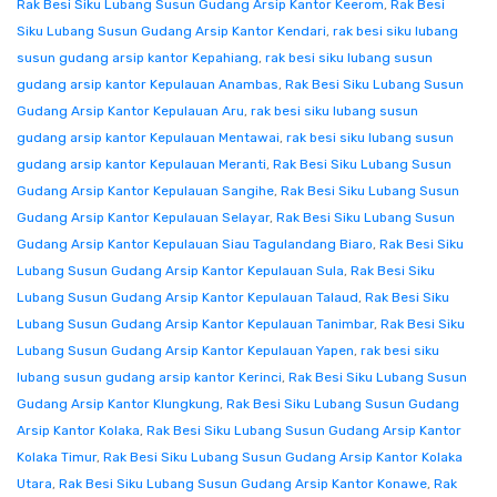
Rak Besi Siku Lubang Susun Gudang Arsip Kantor Keerom
,
Rak Besi
Siku Lubang Susun Gudang Arsip Kantor Kendari
,
rak besi siku lubang
susun gudang arsip kantor Kepahiang
,
rak besi siku lubang susun
gudang arsip kantor Kepulauan Anambas
,
Rak Besi Siku Lubang Susun
Gudang Arsip Kantor Kepulauan Aru
,
rak besi siku lubang susun
gudang arsip kantor Kepulauan Mentawai
,
rak besi siku lubang susun
gudang arsip kantor Kepulauan Meranti
,
Rak Besi Siku Lubang Susun
Gudang Arsip Kantor Kepulauan Sangihe
,
Rak Besi Siku Lubang Susun
Gudang Arsip Kantor Kepulauan Selayar
,
Rak Besi Siku Lubang Susun
Gudang Arsip Kantor Kepulauan Siau Tagulandang Biaro
,
Rak Besi Siku
Lubang Susun Gudang Arsip Kantor Kepulauan Sula
,
Rak Besi Siku
Lubang Susun Gudang Arsip Kantor Kepulauan Talaud
,
Rak Besi Siku
Lubang Susun Gudang Arsip Kantor Kepulauan Tanimbar
,
Rak Besi Siku
Lubang Susun Gudang Arsip Kantor Kepulauan Yapen
,
rak besi siku
lubang susun gudang arsip kantor Kerinci
,
Rak Besi Siku Lubang Susun
Gudang Arsip Kantor Klungkung
,
Rak Besi Siku Lubang Susun Gudang
Arsip Kantor Kolaka
,
Rak Besi Siku Lubang Susun Gudang Arsip Kantor
Kolaka Timur
,
Rak Besi Siku Lubang Susun Gudang Arsip Kantor Kolaka
Utara
,
Rak Besi Siku Lubang Susun Gudang Arsip Kantor Konawe
,
Rak