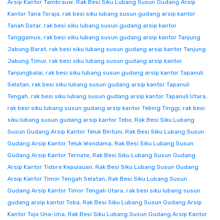
Arsip Kantor Tambrauw
,
Rak Besi Siku Lubang Susun Gudang Arsip
Kantor Tana Toraja
,
rak besi siku lubang susun gudang arsip kantor
Tanah Datar
,
rak besi siku lubang susun gudang arsip kantor
Tanggamus
,
rak besi siku lubang susun gudang arsip kantor Tanjung
Jabung Barat
,
rak besi siku lubang susun gudang arsip kantor Tanjung
Jabung Timur
,
rak besi siku lubang susun gudang arsip kantor
Tanjungbalai
,
rak besi siku lubang susun gudang arsip kantor Tapanuli
Selatan
,
rak besi siku lubang susun gudang arsip kantor Tapanuli
Tengah
,
rak besi siku lubang susun gudang arsip kantor Tapanuli Utara
,
rak besi siku lubang susun gudang arsip kantor Tebing Tinggi
,
rak besi
siku lubang susun gudang arsip kantor Tebo
,
Rak Besi Siku Lubang
Susun Gudang Arsip Kantor Teluk Bintuni
,
Rak Besi Siku Lubang Susun
Gudang Arsip Kantor Teluk Wondama
,
Rak Besi Siku Lubang Susun
Gudang Arsip Kantor Ternate
,
Rak Besi Siku Lubang Susun Gudang
Arsip Kantor Tidore Kepulauan
,
Rak Besi Siku Lubang Susun Gudang
Arsip Kantor Timor Tengah Selatan
,
Rak Besi Siku Lubang Susun
Gudang Arsip Kantor Timor Tengah Utara
,
rak besi siku lubang susun
gudang arsip kantor Toba
,
Rak Besi Siku Lubang Susun Gudang Arsip
Kantor Tojo Una-Una
,
Rak Besi Siku Lubang Susun Gudang Arsip Kantor