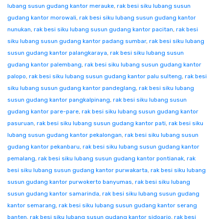
lubang susun gudang kantor merauke
,
rak besi siku lubang susun
gudang kantor morowali
,
rak besi siku lubang susun gudang kantor
nunukan
,
rak besi siku lubang susun gudang kantor pacitan
,
rak besi
siku lubang susun gudang kantor padang sumbar
,
rak besi siku lubang
susun gudang kantor palangkaraya
,
rak besi siku lubang susun
gudang kantor palembang
,
rak besi siku lubang susun gudang kantor
palopo
,
rak besi siku lubang susun gudang kantor palu sulteng
,
rak besi
siku lubang susun gudang kantor pandeglang
,
rak besi siku lubang
susun gudang kantor pangkalpinang
,
rak besi siku lubang susun
gudang kantor pare-pare
,
rak besi siku lubang susun gudang kantor
pasuruan
,
rak besi siku lubang susun gudang kantor pati
,
rak besi siku
lubang susun gudang kantor pekalongan
,
rak besi siku lubang susun
gudang kantor pekanbaru
,
rak besi siku lubang susun gudang kantor
pemalang
,
rak besi siku lubang susun gudang kantor pontianak
,
rak
besi siku lubang susun gudang kantor purwakarta
,
rak besi siku lubang
susun gudang kantor purwokerto banyumas
,
rak besi siku lubang
susun gudang kantor samarinda
,
rak besi siku lubang susun gudang
kantor semarang
,
rak besi siku lubang susun gudang kantor serang
banten
,
rak besi siku lubang susun gudang kantor sidoarjo
,
rak besi