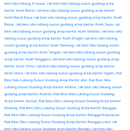
besi siku lubang 5 susun
,
rak besi siku lubang susun gudang arsip
kantor Aceh Barat
,
rak besi siku lubang susun gudang arsip kantor
Aceh Barat Daya
,
rak besi siku lubang susun gudang arsip kantor Aceh
Besar
,
rak besi siku lubang susun gudang arsip kantor Aceh Jaya
,
rak
besi siku lubang susun gudang arsip kantor Aceh Selatan
,
rak besi siku
lubang susun gudang arsip kantor Aceh Singkil
,
rak besi siku lubang
susun gudang arsip kantor Aceh Tamiang
,
rak besi siku lubang susun
gudang arsip kantor Aceh Tengah
,
rak besi siku lubang susun gudang
arsip kantor Aceh Tenggara
,
rak besi siku lubang susun gudang arsip
kantor Aceh Timur
,
rak besi siku lubang susun gudang arsip kantor
Aceh Utara
,
rak besi siku lubang susun gudang arsip kantor Agam
,
Rak
Besi Siku Lubang Susun Gudang Arsip Kantor Alor
,
Rak Besi Siku
Lubang Susun Gudang Arsip Kantor Ambon
,
rak besi siku lubang susun
gudang arsip kantor Asahan
,
Rak Besi Siku Lubang Susun Gudang
Arsip Kantor Asmat
,
Rak Besi Siku Lubang Susun Gudang Arsip Kantor
Badung
,
Rak Besi Siku Lubang Susun Gudang Arsip Kantor Banggai
,
Rak Besi Siku Lubang Susun Gudang Arsip Kantor Banggai Kepulauan
,
Rak Besi Siku Lubang Susun Gudang Arsip Kantor Banggai Laut
,
rak
besi siku lubang susun gudang arsip kantor Bangka
,
rak besi siku