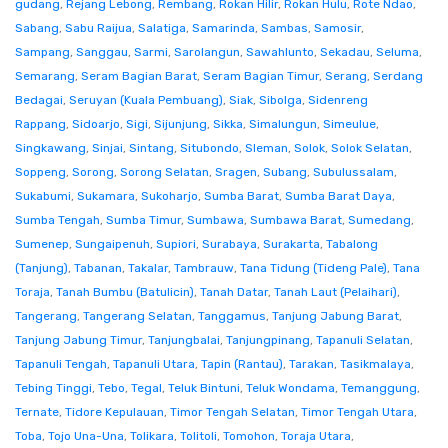
gudang
,
Rejang Lebong
,
Rembang
,
Rokan Hilir
,
Rokan Hulu
,
Rote Ndao
,
Sabang
,
Sabu Raijua
,
Salatiga
,
Samarinda
,
Sambas
,
Samosir
,
Sampang
,
Sanggau
,
Sarmi
,
Sarolangun
,
Sawahlunto
,
Sekadau
,
Seluma
,
Semarang
,
Seram Bagian Barat
,
Seram Bagian Timur
,
Serang
,
Serdang
Bedagai
,
Seruyan (Kuala Pembuang)
,
Siak
,
Sibolga
,
Sidenreng
Rappang
,
Sidoarjo
,
Sigi
,
Sijunjung
,
Sikka
,
Simalungun
,
Simeulue
,
Singkawang
,
Sinjai
,
Sintang
,
Situbondo
,
Sleman
,
Solok
,
Solok Selatan
,
Soppeng
,
Sorong
,
Sorong Selatan
,
Sragen
,
Subang
,
Subulussalam
,
Sukabumi
,
Sukamara
,
Sukoharjo
,
Sumba Barat
,
Sumba Barat Daya
,
Sumba Tengah
,
Sumba Timur
,
Sumbawa
,
Sumbawa Barat
,
Sumedang
,
Sumenep
,
Sungaipenuh
,
Supiori
,
Surabaya
,
Surakarta
,
Tabalong
(Tanjung)
,
Tabanan
,
Takalar
,
Tambrauw
,
Tana Tidung (Tideng Pale)
,
Tana
Toraja
,
Tanah Bumbu (Batulicin)
,
Tanah Datar
,
Tanah Laut (Pelaihari)
,
Tangerang
,
Tangerang Selatan
,
Tanggamus
,
Tanjung Jabung Barat
,
Tanjung Jabung Timur
,
Tanjungbalai
,
Tanjungpinang
,
Tapanuli Selatan
,
Tapanuli Tengah
,
Tapanuli Utara
,
Tapin (Rantau)
,
Tarakan
,
Tasikmalaya
,
Tebing Tinggi
,
Tebo
,
Tegal
,
Teluk Bintuni
,
Teluk Wondama
,
Temanggung
,
Ternate
,
Tidore Kepulauan
,
Timor Tengah Selatan
,
Timor Tengah Utara
,
Toba
,
Tojo Una-Una
,
Tolikara
,
Tolitoli
,
Tomohon
,
Toraja Utara
,