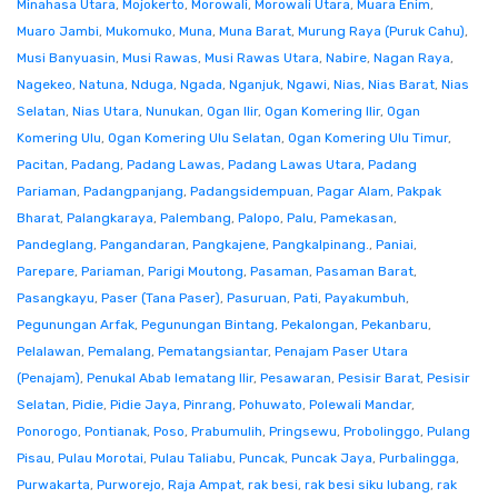
Minahasa Utara
,
Mojokerto
,
Morowali
,
Morowali Utara
,
Muara Enim
,
Muaro Jambi
,
Mukomuko
,
Muna
,
Muna Barat
,
Murung Raya (Puruk Cahu)
,
Musi Banyuasin
,
Musi Rawas
,
Musi Rawas Utara
,
Nabire
,
Nagan Raya
,
Nagekeo
,
Natuna
,
Nduga
,
Ngada
,
Nganjuk
,
Ngawi
,
Nias
,
Nias Barat
,
Nias
Selatan
,
Nias Utara
,
Nunukan
,
Ogan Ilir
,
Ogan Komering Ilir
,
Ogan
Komering Ulu
,
Ogan Komering Ulu Selatan
,
Ogan Komering Ulu Timur
,
Pacitan
,
Padang
,
Padang Lawas
,
Padang Lawas Utara
,
Padang
Pariaman
,
Padangpanjang
,
Padangsidempuan
,
Pagar Alam
,
Pakpak
Bharat
,
Palangkaraya
,
Palembang
,
Palopo
,
Palu
,
Pamekasan
,
Pandeglang
,
Pangandaran
,
Pangkajene
,
Pangkalpinang.
,
Paniai
,
Parepare
,
Pariaman
,
Parigi Moutong
,
Pasaman
,
Pasaman Barat
,
Pasangkayu
,
Paser (Tana Paser)
,
Pasuruan
,
Pati
,
Payakumbuh
,
Pegunungan Arfak
,
Pegunungan Bintang
,
Pekalongan
,
Pekanbaru
,
Pelalawan
,
Pemalang
,
Pematangsiantar
,
Penajam Paser Utara
(Penajam)
,
Penukal Abab lematang Ilir
,
Pesawaran
,
Pesisir Barat
,
Pesisir
Selatan
,
Pidie
,
Pidie Jaya
,
Pinrang
,
Pohuwato
,
Polewali Mandar
,
Ponorogo
,
Pontianak
,
Poso
,
Prabumulih
,
Pringsewu
,
Probolinggo
,
Pulang
Pisau
,
Pulau Morotai
,
Pulau Taliabu
,
Puncak
,
Puncak Jaya
,
Purbalingga
,
Purwakarta
,
Purworejo
,
Raja Ampat
,
rak besi
,
rak besi siku lubang
,
rak