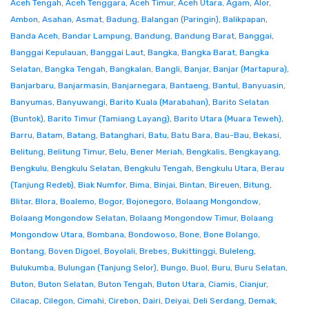
Aceh Tengah
,
Aceh Tenggara
,
Aceh Timur
,
Aceh Utara
,
Agam
,
Alor
,
Ambon
,
Asahan
,
Asmat
,
Badung
,
Balangan (Paringin)
,
Balikpapan
,
Banda Aceh
,
Bandar Lampung
,
Bandung
,
Bandung Barat
,
Banggai
,
Banggai Kepulauan
,
Banggai Laut
,
Bangka
,
Bangka Barat
,
Bangka
Selatan
,
Bangka Tengah
,
Bangkalan
,
Bangli
,
Banjar
,
Banjar (Martapura)
,
Banjarbaru
,
Banjarmasin
,
Banjarnegara
,
Bantaeng
,
Bantul
,
Banyuasin
,
Banyumas
,
Banyuwangi
,
Barito Kuala (Marabahan)
,
Barito Selatan
(Buntok)
,
Barito Timur (Tamiang Layang)
,
Barito Utara (Muara Teweh)
,
Barru
,
Batam
,
Batang
,
Batanghari
,
Batu
,
Batu Bara
,
Bau-Bau
,
Bekasi
,
Belitung
,
Belitung Timur
,
Belu
,
Bener Meriah
,
Bengkalis
,
Bengkayang
,
Bengkulu
,
Bengkulu Selatan
,
Bengkulu Tengah
,
Bengkulu Utara
,
Berau
(Tanjung Redeb)
,
Biak Numfor
,
Bima
,
Binjai
,
Bintan
,
Bireuen
,
Bitung
,
Blitar
,
Blora
,
Boalemo
,
Bogor
,
Bojonegoro
,
Bolaang Mongondow
,
Bolaang Mongondow Selatan
,
Bolaang Mongondow Timur
,
Bolaang
Mongondow Utara
,
Bombana
,
Bondowoso
,
Bone
,
Bone Bolango
,
Bontang
,
Boven Digoel
,
Boyolali
,
Brebes
,
Bukittinggi
,
Buleleng
,
Bulukumba
,
Bulungan (Tanjung Selor)
,
Bungo
,
Buol
,
Buru
,
Buru Selatan
,
Buton
,
Buton Selatan
,
Buton Tengah
,
Buton Utara
,
Ciamis
,
Cianjur
,
Cilacap
,
Cilegon
,
Cimahi
,
Cirebon
,
Dairi
,
Deiyai
,
Deli Serdang
,
Demak
,