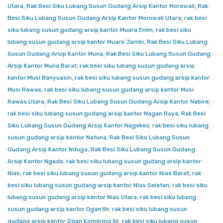
Utara
,
Rak Besi Siku Lubang Susun Gudang Arsip Kantor Morowali
,
Rak
Besi Siku Lubang Susun Gudang Arsip Kantor Morowali Utara
,
rak besi
siku lubang susun gudang arsip kantor Muara Enim
,
rak besi siku
lubang susun gudang arsip kantor Muaro Jambi
,
Rak Besi Siku Lubang
Susun Gudang Arsip Kantor Muna
,
Rak Besi Siku Lubang Susun Gudang
Arsip Kantor Muna Barat
,
rak besi siku lubang susun gudang arsip
kantor Musi Banyuasin
,
rak besi siku lubang susun gudang arsip kantor
Musi Rawas
,
rak besi siku lubang susun gudang arsip kantor Musi
Rawas Utara
,
Rak Besi Siku Lubang Susun Gudang Arsip Kantor Nabire
,
rak besi siku lubang susun gudang arsip kantor Nagan Raya
,
Rak Besi
Siku Lubang Susun Gudang Arsip Kantor Nagekeo
,
rak besi siku lubang
susun gudang arsip kantor Natuna
,
Rak Besi Siku Lubang Susun
Gudang Arsip Kantor Nduga
,
Rak Besi Siku Lubang Susun Gudang
Arsip Kantor Ngada
,
rak besi siku lubang susun gudang arsip kantor
Nias
,
rak besi siku lubang susun gudang arsip kantor Nias Barat
,
rak
besi siku lubang susun gudang arsip kantor Nias Selatan
,
rak besi siku
lubang susun gudang arsip kantor Nias Utara
,
rak besi siku lubang
susun gudang arsip kantor Ogan Ilir
,
rak besi siku lubang susun
gudang arsip kantor Ogan Komering Ilir
,
rak besi siku lubang susun