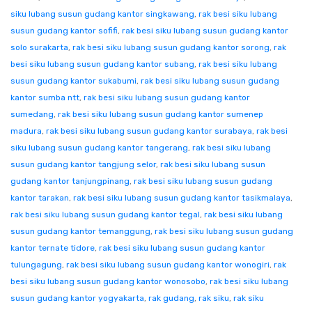
siku lubang susun gudang kantor singkawang
,
rak besi siku lubang
susun gudang kantor sofifi
,
rak besi siku lubang susun gudang kantor
solo surakarta
,
rak besi siku lubang susun gudang kantor sorong
,
rak
besi siku lubang susun gudang kantor subang
,
rak besi siku lubang
susun gudang kantor sukabumi
,
rak besi siku lubang susun gudang
kantor sumba ntt
,
rak besi siku lubang susun gudang kantor
sumedang
,
rak besi siku lubang susun gudang kantor sumenep
madura
,
rak besi siku lubang susun gudang kantor surabaya
,
rak besi
siku lubang susun gudang kantor tangerang
,
rak besi siku lubang
susun gudang kantor tangjung selor
,
rak besi siku lubang susun
gudang kantor tanjungpinang
,
rak besi siku lubang susun gudang
kantor tarakan
,
rak besi siku lubang susun gudang kantor tasikmalaya
,
rak besi siku lubang susun gudang kantor tegal
,
rak besi siku lubang
susun gudang kantor temanggung
,
rak besi siku lubang susun gudang
kantor ternate tidore
,
rak besi siku lubang susun gudang kantor
tulungagung
,
rak besi siku lubang susun gudang kantor wonogiri
,
rak
besi siku lubang susun gudang kantor wonosobo
,
rak besi siku lubang
susun gudang kantor yogyakarta
,
rak gudang
,
rak siku
,
rak siku