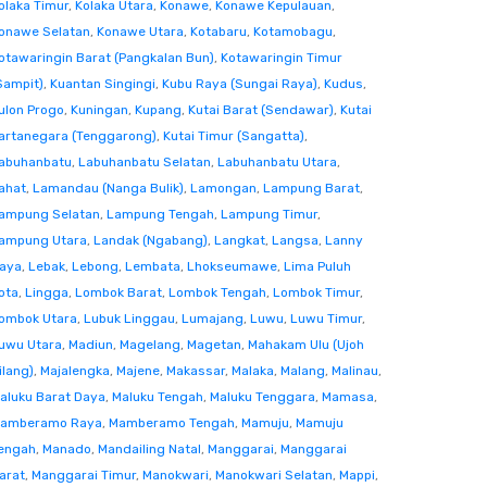
olaka Timur
,
Kolaka Utara
,
Konawe
,
Konawe Kepulauan
,
onawe Selatan
,
Konawe Utara
,
Kotabaru
,
Kotamobagu
,
otawaringin Barat (Pangkalan Bun)
,
Kotawaringin Timur
Sampit)
,
Kuantan Singingi
,
Kubu Raya (Sungai Raya)
,
Kudus
,
ulon Progo
,
Kuningan
,
Kupang
,
Kutai Barat (Sendawar)
,
Kutai
artanegara (Tenggarong)
,
Kutai Timur (Sangatta)
,
abuhanbatu
,
Labuhanbatu Selatan
,
Labuhanbatu Utara
,
ahat
,
Lamandau (Nanga Bulik)
,
Lamongan
,
Lampung Barat
,
ampung Selatan
,
Lampung Tengah
,
Lampung Timur
,
ampung Utara
,
Landak (Ngabang)
,
Langkat
,
Langsa
,
Lanny
aya
,
Lebak
,
Lebong
,
Lembata
,
Lhokseumawe
,
Lima Puluh
ota
,
Lingga
,
Lombok Barat
,
Lombok Tengah
,
Lombok Timur
,
ombok Utara
,
Lubuk Linggau
,
Lumajang
,
Luwu
,
Luwu Timur
,
uwu Utara
,
Madiun
,
Magelang
,
Magetan
,
Mahakam Ulu (Ujoh
ilang)
,
Majalengka
,
Majene
,
Makassar
,
Malaka
,
Malang
,
Malinau
,
aluku Barat Daya
,
Maluku Tengah
,
Maluku Tenggara
,
Mamasa
,
amberamo Raya
,
Mamberamo Tengah
,
Mamuju
,
Mamuju
engah
,
Manado
,
Mandailing Natal
,
Manggarai
,
Manggarai
arat
,
Manggarai Timur
,
Manokwari
,
Manokwari Selatan
,
Mappi
,