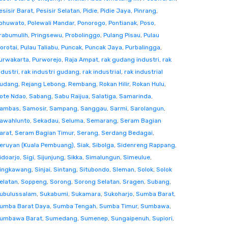
esisir Barat
,
Pesisir Selatan
,
Pidie
,
Pidie Jaya
,
Pinrang
,
ohuwato
,
Polewali Mandar
,
Ponorogo
,
Pontianak
,
Poso
,
rabumulih
,
Pringsewu
,
Probolinggo
,
Pulang Pisau
,
Pulau
orotai
,
Pulau Taliabu
,
Puncak
,
Puncak Jaya
,
Purbalingga
,
urwakarta
,
Purworejo
,
Raja Ampat
,
rak gudang industri
,
rak
ndustri
,
rak industri gudang
,
rak industrial
,
rak industrial
udang
,
Rejang Lebong
,
Rembang
,
Rokan Hilir
,
Rokan Hulu
,
ote Ndao
,
Sabang
,
Sabu Raijua
,
Salatiga
,
Samarinda
,
ambas
,
Samosir
,
Sampang
,
Sanggau
,
Sarmi
,
Sarolangun
,
awahlunto
,
Sekadau
,
Seluma
,
Semarang
,
Seram Bagian
arat
,
Seram Bagian Timur
,
Serang
,
Serdang Bedagai
,
eruyan (Kuala Pembuang)
,
Siak
,
Sibolga
,
Sidenreng Rappang
,
idoarjo
,
Sigi
,
Sijunjung
,
Sikka
,
Simalungun
,
Simeulue
,
ingkawang
,
Sinjai
,
Sintang
,
Situbondo
,
Sleman
,
Solok
,
Solok
elatan
,
Soppeng
,
Sorong
,
Sorong Selatan
,
Sragen
,
Subang
,
ubulussalam
,
Sukabumi
,
Sukamara
,
Sukoharjo
,
Sumba Barat
,
umba Barat Daya
,
Sumba Tengah
,
Sumba Timur
,
Sumbawa
,
umbawa Barat
,
Sumedang
,
Sumenep
,
Sungaipenuh
,
Supiori
,