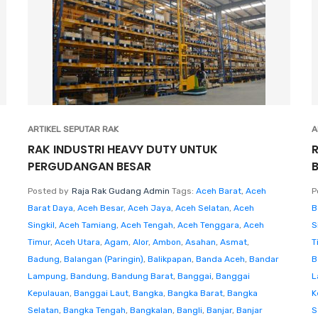
ARTIKEL SEPUTAR RAK
A
RAK INDUSTRI HEAVY DUTY UNTUK
PERGUDANGAN BESAR
Posted by
Raja Rak Gudang Admin
Tags:
Aceh Barat
,
Aceh
P
Barat Daya
,
Aceh Besar
,
Aceh Jaya
,
Aceh Selatan
,
Aceh
B
Singkil
,
Aceh Tamiang
,
Aceh Tengah
,
Aceh Tenggara
,
Aceh
S
Timur
,
Aceh Utara
,
Agam
,
Alor
,
Ambon
,
Asahan
,
Asmat
,
T
Badung
,
Balangan (Paringin)
,
Balikpapan
,
Banda Aceh
,
Bandar
B
Lampung
,
Bandung
,
Bandung Barat
,
Banggai
,
Banggai
L
Kepulauan
,
Banggai Laut
,
Bangka
,
Bangka Barat
,
Bangka
K
Selatan
,
Bangka Tengah
,
Bangkalan
,
Bangli
,
Banjar
,
Banjar
S