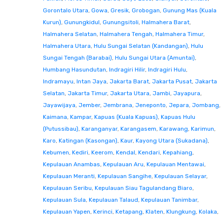
Gorontalo Utara
,
Gowa
,
Gresik
,
Grobogan
,
Gunung Mas (Kuala
Kurun)
,
Gunungkidul
,
Gunungsitoli
,
Halmahera Barat
,
Halmahera Selatan
,
Halmahera Tengah
,
Halmahera Timur
,
Halmahera Utara
,
Hulu Sungai Selatan (Kandangan)
,
Hulu
Sungai Tengah (Barabai)
,
Hulu Sungai Utara (Amuntai)
,
Humbang Hasundutan
,
Indragiri Hilir
,
Indragiri Hulu
,
Indramayu
,
Intan Jaya
,
Jakarta Barat
,
Jakarta Pusat
,
Jakarta
Selatan
,
Jakarta Timur
,
Jakarta Utara
,
Jambi
,
Jayapura
,
Jayawijaya
,
Jember
,
Jembrana
,
Jeneponto
,
Jepara
,
Jombang
,
Kaimana
,
Kampar
,
Kapuas (Kuala Kapuas)
,
Kapuas Hulu
(Putussibau)
,
Karanganyar
,
Karangasem
,
Karawang
,
Karimun
,
Karo
,
Katingan (Kasongan)
,
Kaur
,
Kayong Utara (Sukadana)
,
Kebumen
,
Kediri
,
Keerom
,
Kendal
,
Kendari
,
Kepahiang
,
Kepulauan Anambas
,
Kepulauan Aru
,
Kepulauan Mentawai
,
Kepulauan Meranti
,
Kepulauan Sangihe
,
Kepulauan Selayar
,
Kepulauan Seribu
,
Kepulauan Siau Tagulandang Biaro
,
Kepulauan Sula
,
Kepulauan Talaud
,
Kepulauan Tanimbar
,
Kepulauan Yapen
,
Kerinci
,
Ketapang
,
Klaten
,
Klungkung
,
Kolaka
,