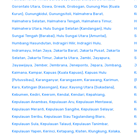
Gorontalo Utara
,
Gowa
,
Gresik
,
Grobogan
,
Gunung Mas (Kuala
G
Kurun)
,
Gunungkidul
,
Gunungsitoli
,
Halmahera Barat
,
K
Halmahera Selatan
,
Halmahera Tengah
,
Halmahera Timur
,
H
Halmahera Utara
,
Hulu Sungai Selatan (Kandangan)
,
Hulu
H
Sungai Tengah (Barabai)
,
Hulu Sungai Utara (Amuntai)
,
S
Humbang Hasundutan
,
Indragiri Hilir
,
Indragiri Hulu
,
H
Indramayu
,
Intan Jaya
,
Jakarta Barat
,
Jakarta Pusat
,
Jakarta
I
Selatan
,
Jakarta Timur
,
Jakarta Utara
,
Jambi
,
Jayapura
,
S
Jayawijaya
,
Jember
,
Jembrana
,
Jeneponto
,
Jepara
,
Jombang
,
J
Kaimana
,
Kampar
,
Kapuas (Kuala Kapuas)
,
Kapuas Hulu
K
(Putussibau)
,
Karanganyar
,
Karangasem
,
Karawang
,
Karimun
,
(
Karo
,
Katingan (Kasongan)
,
Kaur
,
Kayong Utara (Sukadana)
,
K
Kebumen
,
Kediri
,
Keerom
,
Kendal
,
Kendari
,
Kepahiang
,
K
Kepulauan Anambas
,
Kepulauan Aru
,
Kepulauan Mentawai
,
K
Kepulauan Meranti
,
Kepulauan Sangihe
,
Kepulauan Selayar
,
K
Kepulauan Seribu
,
Kepulauan Siau Tagulandang Biaro
,
K
Kepulauan Sula
,
Kepulauan Talaud
,
Kepulauan Tanimbar
,
K
Kepulauan Yapen
,
Kerinci
,
Ketapang
,
Klaten
,
Klungkung
,
Kolaka
,
K