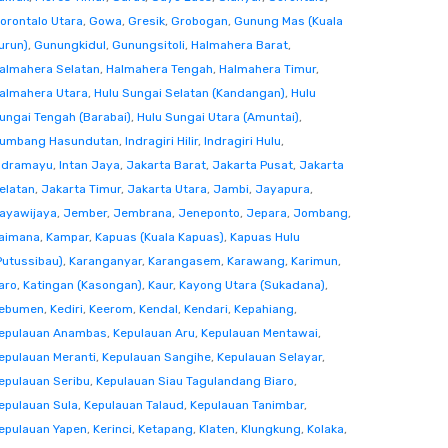
orontalo Utara
,
Gowa
,
Gresik
,
Grobogan
,
Gunung Mas (Kuala
urun)
,
Gunungkidul
,
Gunungsitoli
,
Halmahera Barat
,
almahera Selatan
,
Halmahera Tengah
,
Halmahera Timur
,
almahera Utara
,
Hulu Sungai Selatan (Kandangan)
,
Hulu
ungai Tengah (Barabai)
,
Hulu Sungai Utara (Amuntai)
,
umbang Hasundutan
,
Indragiri Hilir
,
Indragiri Hulu
,
ndramayu
,
Intan Jaya
,
Jakarta Barat
,
Jakarta Pusat
,
Jakarta
elatan
,
Jakarta Timur
,
Jakarta Utara
,
Jambi
,
Jayapura
,
ayawijaya
,
Jember
,
Jembrana
,
Jeneponto
,
Jepara
,
Jombang
,
aimana
,
Kampar
,
Kapuas (Kuala Kapuas)
,
Kapuas Hulu
Putussibau)
,
Karanganyar
,
Karangasem
,
Karawang
,
Karimun
,
aro
,
Katingan (Kasongan)
,
Kaur
,
Kayong Utara (Sukadana)
,
ebumen
,
Kediri
,
Keerom
,
Kendal
,
Kendari
,
Kepahiang
,
epulauan Anambas
,
Kepulauan Aru
,
Kepulauan Mentawai
,
epulauan Meranti
,
Kepulauan Sangihe
,
Kepulauan Selayar
,
epulauan Seribu
,
Kepulauan Siau Tagulandang Biaro
,
epulauan Sula
,
Kepulauan Talaud
,
Kepulauan Tanimbar
,
epulauan Yapen
,
Kerinci
,
Ketapang
,
Klaten
,
Klungkung
,
Kolaka
,