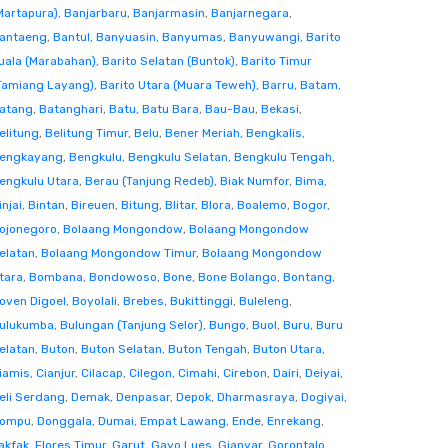
Martapura)
,
Banjarbaru
,
Banjarmasin
,
Banjarnegara
,
antaeng
,
Bantul
,
Banyuasin
,
Banyumas
,
Banyuwangi
,
Barito
uala (Marabahan)
,
Barito Selatan (Buntok)
,
Barito Timur
Tamiang Layang)
,
Barito Utara (Muara Teweh)
,
Barru
,
Batam
,
atang
,
Batanghari
,
Batu
,
Batu Bara
,
Bau-Bau
,
Bekasi
,
elitung
,
Belitung Timur
,
Belu
,
Bener Meriah
,
Bengkalis
,
engkayang
,
Bengkulu
,
Bengkulu Selatan
,
Bengkulu Tengah
,
engkulu Utara
,
Berau (Tanjung Redeb)
,
Biak Numfor
,
Bima
,
injai
,
Bintan
,
Bireuen
,
Bitung
,
Blitar
,
Blora
,
Boalemo
,
Bogor
,
ojonegoro
,
Bolaang Mongondow
,
Bolaang Mongondow
elatan
,
Bolaang Mongondow Timur
,
Bolaang Mongondow
tara
,
Bombana
,
Bondowoso
,
Bone
,
Bone Bolango
,
Bontang
,
oven Digoel
,
Boyolali
,
Brebes
,
Bukittinggi
,
Buleleng
,
ulukumba
,
Bulungan (Tanjung Selor)
,
Bungo
,
Buol
,
Buru
,
Buru
elatan
,
Buton
,
Buton Selatan
,
Buton Tengah
,
Buton Utara
,
iamis
,
Cianjur
,
Cilacap
,
Cilegon
,
Cimahi
,
Cirebon
,
Dairi
,
Deiyai
,
eli Serdang
,
Demak
,
Denpasar
,
Depok
,
Dharmasraya
,
Dogiyai
,
ompu
,
Donggala
,
Dumai
,
Empat Lawang
,
Ende
,
Enrekang
,
akfak
,
Flores Timur
,
Garut
,
Gayo Lues
,
Gianyar
,
Gorontalo
,