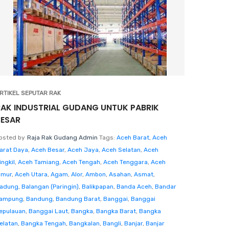
RTIKEL SEPUTAR RAK
RAK INDUSTRIAL GUDANG UNTUK PABRIK
BESAR
osted by
Raja Rak Gudang Admin
Tags:
Aceh Barat
,
Aceh
arat Daya
,
Aceh Besar
,
Aceh Jaya
,
Aceh Selatan
,
Aceh
ingkil
,
Aceh Tamiang
,
Aceh Tengah
,
Aceh Tenggara
,
Aceh
imur
,
Aceh Utara
,
Agam
,
Alor
,
Ambon
,
Asahan
,
Asmat
,
adung
,
Balangan (Paringin)
,
Balikpapan
,
Banda Aceh
,
Bandar
ampung
,
Bandung
,
Bandung Barat
,
Banggai
,
Banggai
epulauan
,
Banggai Laut
,
Bangka
,
Bangka Barat
,
Bangka
elatan
,
Bangka Tengah
,
Bangkalan
,
Bangli
,
Banjar
,
Banjar