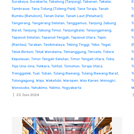
Surabaya
,
Surakarta
,
Tabalong (Tanjung)
,
Tabanan
,
Takalar
,
S
Tambrauw
,
Tana Tidung (Tideng Pale)
,
Tana Toraja
,
Tanah
T
Bumbu (Batulicin)
,
Tanah Datar
,
Tanah Laut (Pelaihari)
,
B
Tangerang
,
Tangerang Selatan
,
Tanggamus
,
Tanjung Jabung
T
Barat
,
Tanjung Jabung Timur
,
Tanjungbalai
,
Tanjungpinang
,
B
Tapanuli Selatan
,
Tapanuli Tengah
,
Tapanuli Utara
,
Tapin
T
(Rantau)
,
Tarakan
,
Tasikmalaya
,
Tebing Tinggi
,
Tebo
,
Tegal
,
(
Teluk Bintuni
,
Teluk Wondama
,
Temanggung
,
Ternate
,
Tidore
T
Kepulauan
,
Timor Tengah Selatan
,
Timor Tengah Utara
,
Toba
,
K
Tojo Una-Una
,
Tolikara
,
Tolitoli
,
Tomohon
,
Toraja Utara
,
T
Trenggalek
,
Tual
,
Tuban
,
Tulang Bawang
,
Tulang Bawang Barat
,
T
Tulungagung
,
Wajo
,
Wakatobi
,
Waropen
,
Way Kanan
,
Wonogiri
,
T
Wonosobo
,
Yahukimo
,
Yalimo
,
Yogyakarta
W
23 Juni 2024