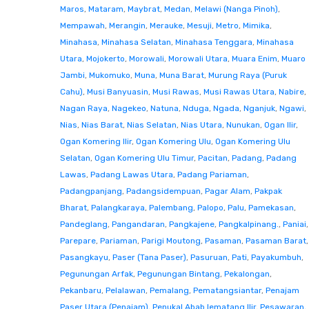
Maros
,
Mataram
,
Maybrat
,
Medan
,
Melawi (Nanga Pinoh)
,
Mempawah
,
Merangin
,
Merauke
,
Mesuji
,
Metro
,
Mimika
,
Minahasa
,
Minahasa Selatan
,
Minahasa Tenggara
,
Minahasa
Utara
,
Mojokerto
,
Morowali
,
Morowali Utara
,
Muara Enim
,
Muaro
Jambi
,
Mukomuko
,
Muna
,
Muna Barat
,
Murung Raya (Puruk
Cahu)
,
Musi Banyuasin
,
Musi Rawas
,
Musi Rawas Utara
,
Nabire
,
Nagan Raya
,
Nagekeo
,
Natuna
,
Nduga
,
Ngada
,
Nganjuk
,
Ngawi
,
Nias
,
Nias Barat
,
Nias Selatan
,
Nias Utara
,
Nunukan
,
Ogan Ilir
,
Ogan Komering Ilir
,
Ogan Komering Ulu
,
Ogan Komering Ulu
Selatan
,
Ogan Komering Ulu Timur
,
Pacitan
,
Padang
,
Padang
Lawas
,
Padang Lawas Utara
,
Padang Pariaman
,
Padangpanjang
,
Padangsidempuan
,
Pagar Alam
,
Pakpak
Bharat
,
Palangkaraya
,
Palembang
,
Palopo
,
Palu
,
Pamekasan
,
Pandeglang
,
Pangandaran
,
Pangkajene
,
Pangkalpinang.
,
Paniai
,
Parepare
,
Pariaman
,
Parigi Moutong
,
Pasaman
,
Pasaman Barat
,
Pasangkayu
,
Paser (Tana Paser)
,
Pasuruan
,
Pati
,
Payakumbuh
,
Pegunungan Arfak
,
Pegunungan Bintang
,
Pekalongan
,
Pekanbaru
,
Pelalawan
,
Pemalang
,
Pematangsiantar
,
Penajam
Paser Utara (Penajam)
,
Penukal Abab lematang Ilir
,
Pesawaran
,