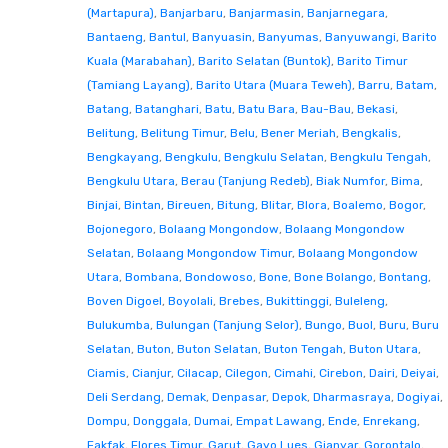
(Martapura)
,
Banjarbaru
,
Banjarmasin
,
Banjarnegara
,
Bantaeng
,
Bantul
,
Banyuasin
,
Banyumas
,
Banyuwangi
,
Barito
Kuala (Marabahan)
,
Barito Selatan (Buntok)
,
Barito Timur
(Tamiang Layang)
,
Barito Utara (Muara Teweh)
,
Barru
,
Batam
,
Batang
,
Batanghari
,
Batu
,
Batu Bara
,
Bau-Bau
,
Bekasi
,
Belitung
,
Belitung Timur
,
Belu
,
Bener Meriah
,
Bengkalis
,
Bengkayang
,
Bengkulu
,
Bengkulu Selatan
,
Bengkulu Tengah
,
Bengkulu Utara
,
Berau (Tanjung Redeb)
,
Biak Numfor
,
Bima
,
Binjai
,
Bintan
,
Bireuen
,
Bitung
,
Blitar
,
Blora
,
Boalemo
,
Bogor
,
Bojonegoro
,
Bolaang Mongondow
,
Bolaang Mongondow
Selatan
,
Bolaang Mongondow Timur
,
Bolaang Mongondow
Utara
,
Bombana
,
Bondowoso
,
Bone
,
Bone Bolango
,
Bontang
,
Boven Digoel
,
Boyolali
,
Brebes
,
Bukittinggi
,
Buleleng
,
Bulukumba
,
Bulungan (Tanjung Selor)
,
Bungo
,
Buol
,
Buru
,
Buru
Selatan
,
Buton
,
Buton Selatan
,
Buton Tengah
,
Buton Utara
,
Ciamis
,
Cianjur
,
Cilacap
,
Cilegon
,
Cimahi
,
Cirebon
,
Dairi
,
Deiyai
,
Deli Serdang
,
Demak
,
Denpasar
,
Depok
,
Dharmasraya
,
Dogiyai
,
Dompu
,
Donggala
,
Dumai
,
Empat Lawang
,
Ende
,
Enrekang
,
Fakfak
,
Flores Timur
,
Garut
,
Gayo Lues
,
Gianyar
,
Gorontalo
,