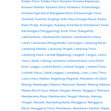
Kolaka Timur
,
Kolaka Utara
,
Konawe
,
Konawe Kepulauan
,
Konawe Selatan
,
Konawe Utara
,
Kotabaru
,
Kotamobagu
,
Kotawaringin Barat (Pangkalan Bun)
,
Kotawaringin Timur
(Sampit)
,
Kuantan Singingi
,
Kubu Raya (Sungai Raya)
,
Kudus
,
Kulon Progo
,
Kuningan
,
Kupang
,
Kutai Barat (Sendawar)
,
Kutai
Kartanegara (Tenggarong)
,
Kutai Timur (Sangatta)
,
Labuhanbatu
,
Labuhanbatu Selatan
,
Labuhanbatu Utara
,
Lahat
,
Lamandau (Nanga Bulik)
,
Lamongan
,
Lampung Barat
,
Lampung Selatan
,
Lampung Tengah
,
Lampung Timur
,
Lampung Utara
,
Landak (Ngabang)
,
Langkat
,
Langsa
,
Lanny
Jaya
,
Lebak
,
Lebong
,
Lembata
,
Lhokseumawe
,
Lima Puluh
Kota
,
Lingga
,
Lombok Barat
,
Lombok Tengah
,
Lombok Timur
,
Lombok Utara
,
Lubuk Linggau
,
Lumajang
,
Luwu
,
Luwu Timur
,
Luwu Utara
,
Madiun
,
Magelang
,
Magetan
,
Mahakam Ulu (Ujoh
Bilang)
,
Majalengka
,
Majene
,
Makassar
,
Malaka
,
Malang
,
Malinau
,
Maluku Barat Daya
,
Maluku Tengah
,
Maluku Tenggara
,
Mamasa
,
Mamberamo Raya
,
Mamberamo Tengah
,
Mamuju
,
Mamuju
Tengah
,
Manado
,
Mandailing Natal
,
Manggarai
,
Manggarai
Barat
,
Manggarai Timur
,
Manokwari
,
Manokwari Selatan
,
Mappi
,