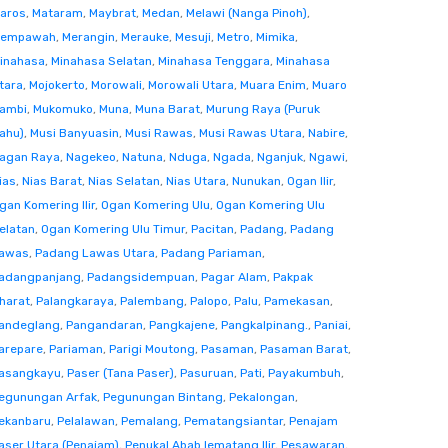
aros
,
Mataram
,
Maybrat
,
Medan
,
Melawi (Nanga Pinoh)
,
empawah
,
Merangin
,
Merauke
,
Mesuji
,
Metro
,
Mimika
,
inahasa
,
Minahasa Selatan
,
Minahasa Tenggara
,
Minahasa
tara
,
Mojokerto
,
Morowali
,
Morowali Utara
,
Muara Enim
,
Muaro
ambi
,
Mukomuko
,
Muna
,
Muna Barat
,
Murung Raya (Puruk
ahu)
,
Musi Banyuasin
,
Musi Rawas
,
Musi Rawas Utara
,
Nabire
,
agan Raya
,
Nagekeo
,
Natuna
,
Nduga
,
Ngada
,
Nganjuk
,
Ngawi
,
ias
,
Nias Barat
,
Nias Selatan
,
Nias Utara
,
Nunukan
,
Ogan Ilir
,
gan Komering Ilir
,
Ogan Komering Ulu
,
Ogan Komering Ulu
elatan
,
Ogan Komering Ulu Timur
,
Pacitan
,
Padang
,
Padang
awas
,
Padang Lawas Utara
,
Padang Pariaman
,
adangpanjang
,
Padangsidempuan
,
Pagar Alam
,
Pakpak
harat
,
Palangkaraya
,
Palembang
,
Palopo
,
Palu
,
Pamekasan
,
andeglang
,
Pangandaran
,
Pangkajene
,
Pangkalpinang.
,
Paniai
,
arepare
,
Pariaman
,
Parigi Moutong
,
Pasaman
,
Pasaman Barat
,
asangkayu
,
Paser (Tana Paser)
,
Pasuruan
,
Pati
,
Payakumbuh
,
egunungan Arfak
,
Pegunungan Bintang
,
Pekalongan
,
ekanbaru
,
Pelalawan
,
Pemalang
,
Pematangsiantar
,
Penajam
aser Utara (Penajam)
,
Penukal Abab lematang Ilir
,
Pesawaran
,