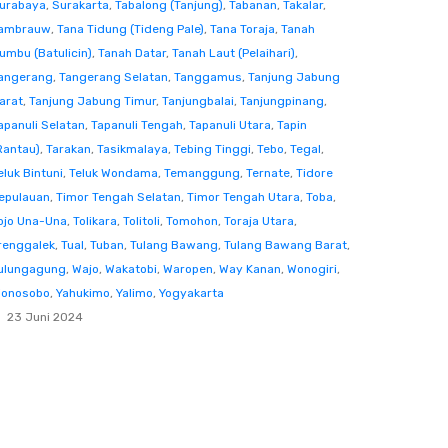
urabaya
,
Surakarta
,
Tabalong (Tanjung)
,
Tabanan
,
Takalar
,
ambrauw
,
Tana Tidung (Tideng Pale)
,
Tana Toraja
,
Tanah
umbu (Batulicin)
,
Tanah Datar
,
Tanah Laut (Pelaihari)
,
angerang
,
Tangerang Selatan
,
Tanggamus
,
Tanjung Jabung
arat
,
Tanjung Jabung Timur
,
Tanjungbalai
,
Tanjungpinang
,
apanuli Selatan
,
Tapanuli Tengah
,
Tapanuli Utara
,
Tapin
Rantau)
,
Tarakan
,
Tasikmalaya
,
Tebing Tinggi
,
Tebo
,
Tegal
,
eluk Bintuni
,
Teluk Wondama
,
Temanggung
,
Ternate
,
Tidore
epulauan
,
Timor Tengah Selatan
,
Timor Tengah Utara
,
Toba
,
ojo Una-Una
,
Tolikara
,
Tolitoli
,
Tomohon
,
Toraja Utara
,
renggalek
,
Tual
,
Tuban
,
Tulang Bawang
,
Tulang Bawang Barat
,
ulungagung
,
Wajo
,
Wakatobi
,
Waropen
,
Way Kanan
,
Wonogiri
,
onosobo
,
Yahukimo
,
Yalimo
,
Yogyakarta
23 Juni 2024