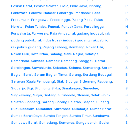
Pesisir Barat
,
Pesisir Selatan
,
Pidie
,
Pidie Jaya
,
Pinrang
,
P
Pohuwato
,
Polewali Mandar
,
Ponorogo
,
Pontianak
,
Poso
,
P
Prabumulih
,
Pringsewu
,
Probolinggo
,
Pulang Pisau
,
Pulau
P
Morotai
,
Pulau Taliabu
,
Puncak
,
Puncak Jaya
,
Purbalingga
,
M
Purwakarta
,
Purworejo
,
Raja Ampat
,
rak gudang industri
,
rak
P
gudang pabrik
,
rak industri
,
rak industri gudang
,
rak pabrik
,
i
rak pabrik gudang
,
Rejang Lebong
,
Rembang
,
Rokan Hilir
,
g
Rokan Hulu
,
Rote Ndao
,
Sabang
,
Sabu Raijua
,
Salatiga
,
R
Samarinda
,
Sambas
,
Samosir
,
Sampang
,
Sanggau
,
Sarmi
,
S
Sarolangun
,
Sawahlunto
,
Sekadau
,
Seluma
,
Semarang
,
Seram
S
Bagian Barat
,
Seram Bagian Timur
,
Serang
,
Serdang Bedagai
,
B
Seruyan (Kuala Pembuang)
,
Siak
,
Sibolga
,
Sidenreng Rappang
,
S
Sidoarjo
,
Sigi
,
Sijunjung
,
Sikka
,
Simalungun
,
Simeulue
,
S
Singkawang
,
Sinjai
,
Sintang
,
Situbondo
,
Sleman
,
Solok
,
Solok
S
Selatan
,
Soppeng
,
Sorong
,
Sorong Selatan
,
Sragen
,
Subang
,
S
Subulussalam
,
Sukabumi
,
Sukamara
,
Sukoharjo
,
Sumba Barat
,
S
Sumba Barat Daya
,
Sumba Tengah
,
Sumba Timur
,
Sumbawa
,
S
Sumbawa Barat
,
Sumedang
,
Sumenep
,
Sungaipenuh
,
Supiori
,
S