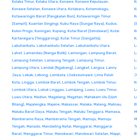
Kolaka Timur
,
Kolaka Utara
,
Konawe
,
Konawe Kepulauan
,
K
Konawe Selatan
,
Konawe Utara
,
Kotabaru
,
Kotamobagu
,
K
Kotawaringin Barat (Pangkalan Bun)
,
Kotawaringin Timur
K
(Sampit)
,
Kuantan Singingi
,
Kubu Raya (Sungai Raya)
,
Kudus
,
(
Kulon Progo
,
Kuningan
,
Kupang
,
Kutai Barat (Sendawar)
,
Kutai
K
Kartanegara (Tenggarong)
,
Kutai Timur (Sangatta)
,
K
Labuhanbatu
,
Labuhanbatu Selatan
,
Labuhanbatu Utara
,
L
Lahat
,
Lamandau (Nanga Bulik)
,
Lamongan
,
Lampung Barat
,
L
Lampung Selatan
,
Lampung Tengah
,
Lampung Timur
,
L
Lampung Utara
,
Landak (Ngabang)
,
Langkat
,
Langsa
,
Lanny
L
Jaya
,
Lebak
,
Lebong
,
Lembata
,
Lhokseumawe
,
Lima Puluh
J
Kota
,
Lingga
,
Lombok Barat
,
Lombok Tengah
,
Lombok Timur
,
K
Lombok Utara
,
Lubuk Linggau
,
Lumajang
,
Luwu
,
Luwu Timur
,
L
Luwu Utara
,
Madiun
,
Magelang
,
Magetan
,
Mahakam Ulu (Ujoh
L
Bilang)
,
Majalengka
,
Majene
,
Makassar
,
Malaka
,
Malang
,
Malinau
,
B
Maluku Barat Daya
,
Maluku Tengah
,
Maluku Tenggara
,
Mamasa
,
M
Mamberamo Raya
,
Mamberamo Tengah
,
Mamuju
,
Mamuju
M
Tengah
,
Manado
,
Mandailing Natal
,
Manggarai
,
Manggarai
T
Barat
,
Manggarai Timur
,
Manokwari
,
Manokwari Selatan
,
Mappi
,
B