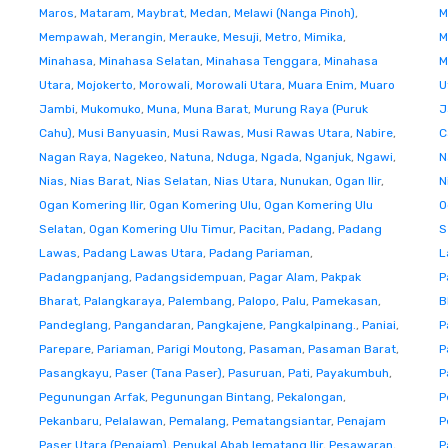
Maros
,
Mataram
,
Maybrat
,
Medan
,
Melawi (Nanga Pinoh)
,
M
Mempawah
,
Merangin
,
Merauke
,
Mesuji
,
Metro
,
Mimika
,
M
Minahasa
,
Minahasa Selatan
,
Minahasa Tenggara
,
Minahasa
M
Utara
,
Mojokerto
,
Morowali
,
Morowali Utara
,
Muara Enim
,
Muaro
U
Jambi
,
Mukomuko
,
Muna
,
Muna Barat
,
Murung Raya (Puruk
J
Cahu)
,
Musi Banyuasin
,
Musi Rawas
,
Musi Rawas Utara
,
Nabire
,
C
Nagan Raya
,
Nagekeo
,
Natuna
,
Nduga
,
Ngada
,
Nganjuk
,
Ngawi
,
N
Nias
,
Nias Barat
,
Nias Selatan
,
Nias Utara
,
Nunukan
,
Ogan Ilir
,
N
Ogan Komering Ilir
,
Ogan Komering Ulu
,
Ogan Komering Ulu
O
Selatan
,
Ogan Komering Ulu Timur
,
Pacitan
,
Padang
,
Padang
S
Lawas
,
Padang Lawas Utara
,
Padang Pariaman
,
L
Padangpanjang
,
Padangsidempuan
,
Pagar Alam
,
Pakpak
P
Bharat
,
Palangkaraya
,
Palembang
,
Palopo
,
Palu
,
Pamekasan
,
B
Pandeglang
,
Pangandaran
,
Pangkajene
,
Pangkalpinang.
,
Paniai
,
P
Parepare
,
Pariaman
,
Parigi Moutong
,
Pasaman
,
Pasaman Barat
,
P
Pasangkayu
,
Paser (Tana Paser)
,
Pasuruan
,
Pati
,
Payakumbuh
,
P
Pegunungan Arfak
,
Pegunungan Bintang
,
Pekalongan
,
P
Pekanbaru
,
Pelalawan
,
Pemalang
,
Pematangsiantar
,
Penajam
P
Paser Utara (Penajam)
,
Penukal Abab lematang Ilir
,
Pesawaran
,
P