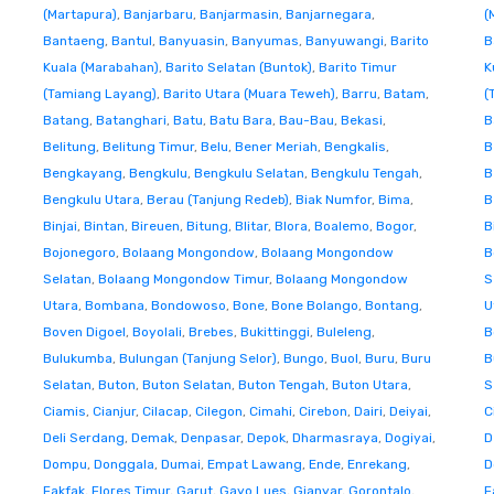
(Martapura)
,
Banjarbaru
,
Banjarmasin
,
Banjarnegara
,
(
Bantaeng
,
Bantul
,
Banyuasin
,
Banyumas
,
Banyuwangi
,
Barito
B
Kuala (Marabahan)
,
Barito Selatan (Buntok)
,
Barito Timur
K
(Tamiang Layang)
,
Barito Utara (Muara Teweh)
,
Barru
,
Batam
,
(
Batang
,
Batanghari
,
Batu
,
Batu Bara
,
Bau-Bau
,
Bekasi
,
B
Belitung
,
Belitung Timur
,
Belu
,
Bener Meriah
,
Bengkalis
,
B
Bengkayang
,
Bengkulu
,
Bengkulu Selatan
,
Bengkulu Tengah
,
B
Bengkulu Utara
,
Berau (Tanjung Redeb)
,
Biak Numfor
,
Bima
,
B
Binjai
,
Bintan
,
Bireuen
,
Bitung
,
Blitar
,
Blora
,
Boalemo
,
Bogor
,
B
Bojonegoro
,
Bolaang Mongondow
,
Bolaang Mongondow
B
Selatan
,
Bolaang Mongondow Timur
,
Bolaang Mongondow
S
Utara
,
Bombana
,
Bondowoso
,
Bone
,
Bone Bolango
,
Bontang
,
U
Boven Digoel
,
Boyolali
,
Brebes
,
Bukittinggi
,
Buleleng
,
B
Bulukumba
,
Bulungan (Tanjung Selor)
,
Bungo
,
Buol
,
Buru
,
Buru
B
Selatan
,
Buton
,
Buton Selatan
,
Buton Tengah
,
Buton Utara
,
S
Ciamis
,
Cianjur
,
Cilacap
,
Cilegon
,
Cimahi
,
Cirebon
,
Dairi
,
Deiyai
,
C
Deli Serdang
,
Demak
,
Denpasar
,
Depok
,
Dharmasraya
,
Dogiyai
,
D
Dompu
,
Donggala
,
Dumai
,
Empat Lawang
,
Ende
,
Enrekang
,
D
Fakfak
,
Flores Timur
,
Garut
,
Gayo Lues
,
Gianyar
,
Gorontalo
,
F