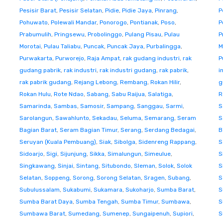
Pesisir Barat
,
Pesisir Selatan
,
Pidie
,
Pidie Jaya
,
Pinrang
,
P
Pohuwato
,
Polewali Mandar
,
Ponorogo
,
Pontianak
,
Poso
,
P
Prabumulih
,
Pringsewu
,
Probolinggo
,
Pulang Pisau
,
Pulau
P
Morotai
,
Pulau Taliabu
,
Puncak
,
Puncak Jaya
,
Purbalingga
,
M
Purwakarta
,
Purworejo
,
Raja Ampat
,
rak gudang industri
,
rak
P
gudang pabrik
,
rak industri
,
rak industri gudang
,
rak pabrik
,
i
rak pabrik gudang
,
Rejang Lebong
,
Rembang
,
Rokan Hilir
,
g
Rokan Hulu
,
Rote Ndao
,
Sabang
,
Sabu Raijua
,
Salatiga
,
R
Samarinda
,
Sambas
,
Samosir
,
Sampang
,
Sanggau
,
Sarmi
,
S
Sarolangun
,
Sawahlunto
,
Sekadau
,
Seluma
,
Semarang
,
Seram
S
Bagian Barat
,
Seram Bagian Timur
,
Serang
,
Serdang Bedagai
,
B
Seruyan (Kuala Pembuang)
,
Siak
,
Sibolga
,
Sidenreng Rappang
,
S
Sidoarjo
,
Sigi
,
Sijunjung
,
Sikka
,
Simalungun
,
Simeulue
,
S
Singkawang
,
Sinjai
,
Sintang
,
Situbondo
,
Sleman
,
Solok
,
Solok
S
Selatan
,
Soppeng
,
Sorong
,
Sorong Selatan
,
Sragen
,
Subang
,
S
Subulussalam
,
Sukabumi
,
Sukamara
,
Sukoharjo
,
Sumba Barat
,
S
Sumba Barat Daya
,
Sumba Tengah
,
Sumba Timur
,
Sumbawa
,
S
Sumbawa Barat
,
Sumedang
,
Sumenep
,
Sungaipenuh
,
Supiori
,
S