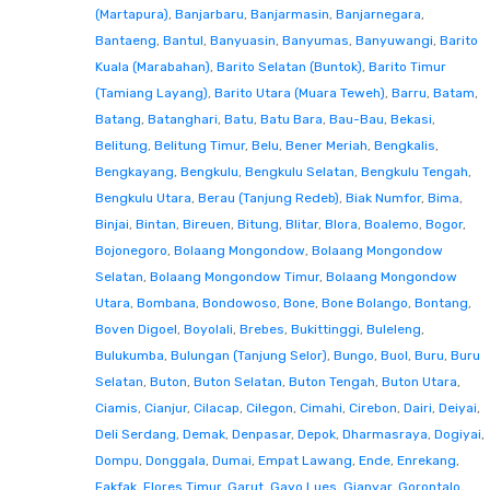
(Martapura)
,
Banjarbaru
,
Banjarmasin
,
Banjarnegara
,
Bantaeng
,
Bantul
,
Banyuasin
,
Banyumas
,
Banyuwangi
,
Barito
Kuala (Marabahan)
,
Barito Selatan (Buntok)
,
Barito Timur
(Tamiang Layang)
,
Barito Utara (Muara Teweh)
,
Barru
,
Batam
,
Batang
,
Batanghari
,
Batu
,
Batu Bara
,
Bau-Bau
,
Bekasi
,
Belitung
,
Belitung Timur
,
Belu
,
Bener Meriah
,
Bengkalis
,
Bengkayang
,
Bengkulu
,
Bengkulu Selatan
,
Bengkulu Tengah
,
Bengkulu Utara
,
Berau (Tanjung Redeb)
,
Biak Numfor
,
Bima
,
Binjai
,
Bintan
,
Bireuen
,
Bitung
,
Blitar
,
Blora
,
Boalemo
,
Bogor
,
Bojonegoro
,
Bolaang Mongondow
,
Bolaang Mongondow
Selatan
,
Bolaang Mongondow Timur
,
Bolaang Mongondow
Utara
,
Bombana
,
Bondowoso
,
Bone
,
Bone Bolango
,
Bontang
,
Boven Digoel
,
Boyolali
,
Brebes
,
Bukittinggi
,
Buleleng
,
Bulukumba
,
Bulungan (Tanjung Selor)
,
Bungo
,
Buol
,
Buru
,
Buru
Selatan
,
Buton
,
Buton Selatan
,
Buton Tengah
,
Buton Utara
,
Ciamis
,
Cianjur
,
Cilacap
,
Cilegon
,
Cimahi
,
Cirebon
,
Dairi
,
Deiyai
,
Deli Serdang
,
Demak
,
Denpasar
,
Depok
,
Dharmasraya
,
Dogiyai
,
Dompu
,
Donggala
,
Dumai
,
Empat Lawang
,
Ende
,
Enrekang
,
Fakfak
,
Flores Timur
,
Garut
,
Gayo Lues
,
Gianyar
,
Gorontalo
,