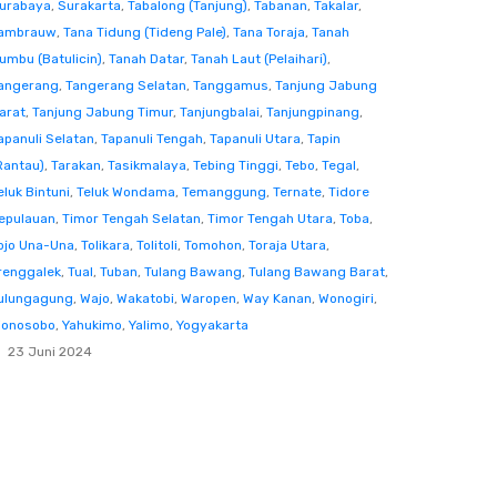
urabaya
,
Surakarta
,
Tabalong (Tanjung)
,
Tabanan
,
Takalar
,
ambrauw
,
Tana Tidung (Tideng Pale)
,
Tana Toraja
,
Tanah
umbu (Batulicin)
,
Tanah Datar
,
Tanah Laut (Pelaihari)
,
angerang
,
Tangerang Selatan
,
Tanggamus
,
Tanjung Jabung
arat
,
Tanjung Jabung Timur
,
Tanjungbalai
,
Tanjungpinang
,
apanuli Selatan
,
Tapanuli Tengah
,
Tapanuli Utara
,
Tapin
Rantau)
,
Tarakan
,
Tasikmalaya
,
Tebing Tinggi
,
Tebo
,
Tegal
,
eluk Bintuni
,
Teluk Wondama
,
Temanggung
,
Ternate
,
Tidore
epulauan
,
Timor Tengah Selatan
,
Timor Tengah Utara
,
Toba
,
ojo Una-Una
,
Tolikara
,
Tolitoli
,
Tomohon
,
Toraja Utara
,
renggalek
,
Tual
,
Tuban
,
Tulang Bawang
,
Tulang Bawang Barat
,
ulungagung
,
Wajo
,
Wakatobi
,
Waropen
,
Way Kanan
,
Wonogiri
,
onosobo
,
Yahukimo
,
Yalimo
,
Yogyakarta
23 Juni 2024