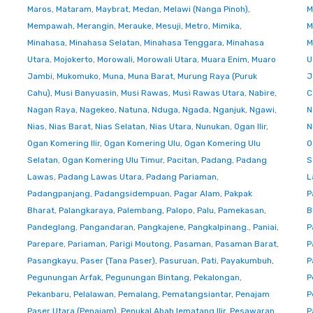
Maros
,
Mataram
,
Maybrat
,
Medan
,
Melawi (Nanga Pinoh)
,
M
Mempawah
,
Merangin
,
Merauke
,
Mesuji
,
Metro
,
Mimika
,
M
Minahasa
,
Minahasa Selatan
,
Minahasa Tenggara
,
Minahasa
M
Utara
,
Mojokerto
,
Morowali
,
Morowali Utara
,
Muara Enim
,
Muaro
U
Jambi
,
Mukomuko
,
Muna
,
Muna Barat
,
Murung Raya (Puruk
J
Cahu)
,
Musi Banyuasin
,
Musi Rawas
,
Musi Rawas Utara
,
Nabire
,
C
Nagan Raya
,
Nagekeo
,
Natuna
,
Nduga
,
Ngada
,
Nganjuk
,
Ngawi
,
N
Nias
,
Nias Barat
,
Nias Selatan
,
Nias Utara
,
Nunukan
,
Ogan Ilir
,
N
Ogan Komering Ilir
,
Ogan Komering Ulu
,
Ogan Komering Ulu
O
Selatan
,
Ogan Komering Ulu Timur
,
Pacitan
,
Padang
,
Padang
S
Lawas
,
Padang Lawas Utara
,
Padang Pariaman
,
L
Padangpanjang
,
Padangsidempuan
,
Pagar Alam
,
Pakpak
P
Bharat
,
Palangkaraya
,
Palembang
,
Palopo
,
Palu
,
Pamekasan
,
B
Pandeglang
,
Pangandaran
,
Pangkajene
,
Pangkalpinang.
,
Paniai
,
P
Parepare
,
Pariaman
,
Parigi Moutong
,
Pasaman
,
Pasaman Barat
,
P
Pasangkayu
,
Paser (Tana Paser)
,
Pasuruan
,
Pati
,
Payakumbuh
,
P
Pegunungan Arfak
,
Pegunungan Bintang
,
Pekalongan
,
P
Pekanbaru
,
Pelalawan
,
Pemalang
,
Pematangsiantar
,
Penajam
P
Paser Utara (Penajam)
,
Penukal Abab lematang Ilir
,
Pesawaran
,
P