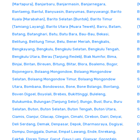
(Martapura)
,
Banjarbaru
,
Banjarmasin
,
Banjarnegara
,
(
Bantaeng
,
Bantul
,
Banyuasin
,
Banyumas
,
Banyuwangi
,
Barito
B
Kuala (Marabahan)
,
Barito Selatan (Buntok)
,
Barito Timur
K
(Tamiang Layang)
,
Barito Utara (Muara Teweh)
,
Barru
,
Batam
,
(
Batang
,
Batanghari
,
Batu
,
Batu Bara
,
Bau-Bau
,
Bekasi
,
B
Belitung
,
Belitung Timur
,
Belu
,
Bener Meriah
,
Bengkalis
,
B
Bengkayang
,
Bengkulu
,
Bengkulu Selatan
,
Bengkulu Tengah
,
B
Bengkulu Utara
,
Berau (Tanjung Redeb)
,
Biak Numfor
,
Bima
,
B
Binjai
,
Bintan
,
Bireuen
,
Bitung
,
Blitar
,
Blora
,
Boalemo
,
Bogor
,
B
Bojonegoro
,
Bolaang Mongondow
,
Bolaang Mongondow
B
Selatan
,
Bolaang Mongondow Timur
,
Bolaang Mongondow
S
Utara
,
Bombana
,
Bondowoso
,
Bone
,
Bone Bolango
,
Bontang
,
U
Boven Digoel
,
Boyolali
,
Brebes
,
Bukittinggi
,
Buleleng
,
B
Bulukumba
,
Bulungan (Tanjung Selor)
,
Bungo
,
Buol
,
Buru
,
Buru
B
Selatan
,
Buton
,
Buton Selatan
,
Buton Tengah
,
Buton Utara
,
S
Ciamis
,
Cianjur
,
Cilacap
,
Cilegon
,
Cimahi
,
Cirebon
,
Dairi
,
Deiyai
,
C
Deli Serdang
,
Demak
,
Denpasar
,
Depok
,
Dharmasraya
,
Dogiyai
,
D
Dompu
,
Donggala
,
Dumai
,
Empat Lawang
,
Ende
,
Enrekang
,
D
Fakfak
,
Flores Timur
,
Garut
,
Gayo Lues
,
Gianyar
,
Gorontalo
,
F