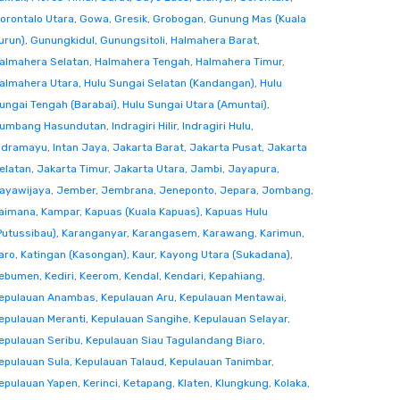
orontalo Utara
,
Gowa
,
Gresik
,
Grobogan
,
Gunung Mas (Kuala
urun)
,
Gunungkidul
,
Gunungsitoli
,
Halmahera Barat
,
almahera Selatan
,
Halmahera Tengah
,
Halmahera Timur
,
almahera Utara
,
Hulu Sungai Selatan (Kandangan)
,
Hulu
ungai Tengah (Barabai)
,
Hulu Sungai Utara (Amuntai)
,
umbang Hasundutan
,
Indragiri Hilir
,
Indragiri Hulu
,
ndramayu
,
Intan Jaya
,
Jakarta Barat
,
Jakarta Pusat
,
Jakarta
elatan
,
Jakarta Timur
,
Jakarta Utara
,
Jambi
,
Jayapura
,
ayawijaya
,
Jember
,
Jembrana
,
Jeneponto
,
Jepara
,
Jombang
,
aimana
,
Kampar
,
Kapuas (Kuala Kapuas)
,
Kapuas Hulu
Putussibau)
,
Karanganyar
,
Karangasem
,
Karawang
,
Karimun
,
aro
,
Katingan (Kasongan)
,
Kaur
,
Kayong Utara (Sukadana)
,
ebumen
,
Kediri
,
Keerom
,
Kendal
,
Kendari
,
Kepahiang
,
epulauan Anambas
,
Kepulauan Aru
,
Kepulauan Mentawai
,
epulauan Meranti
,
Kepulauan Sangihe
,
Kepulauan Selayar
,
epulauan Seribu
,
Kepulauan Siau Tagulandang Biaro
,
epulauan Sula
,
Kepulauan Talaud
,
Kepulauan Tanimbar
,
epulauan Yapen
,
Kerinci
,
Ketapang
,
Klaten
,
Klungkung
,
Kolaka
,