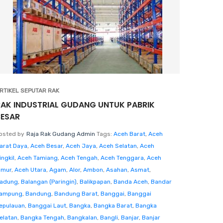
RTIKEL SEPUTAR RAK
RAK INDUSTRIAL GUDANG UNTUK PABRIK
BESAR
osted by
Raja Rak Gudang Admin
Tags:
Aceh Barat
,
Aceh
arat Daya
,
Aceh Besar
,
Aceh Jaya
,
Aceh Selatan
,
Aceh
ingkil
,
Aceh Tamiang
,
Aceh Tengah
,
Aceh Tenggara
,
Aceh
imur
,
Aceh Utara
,
Agam
,
Alor
,
Ambon
,
Asahan
,
Asmat
,
adung
,
Balangan (Paringin)
,
Balikpapan
,
Banda Aceh
,
Bandar
ampung
,
Bandung
,
Bandung Barat
,
Banggai
,
Banggai
epulauan
,
Banggai Laut
,
Bangka
,
Bangka Barat
,
Bangka
elatan
,
Bangka Tengah
,
Bangkalan
,
Bangli
,
Banjar
,
Banjar