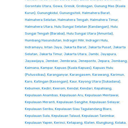
Gorontalo Utara
,
Gowa
,
Gresik
,
Grobogan
,
Gunung Mas (Kuala
Kurun)
,
Gunungkidul
,
Gunungsitoli
,
Halmahera Barat
,
Halmahera Selatan
,
Halmahera Tengah
,
Halmahera Timur
,
Halmahera Utara
,
Hulu Sungai Selatan (Kandangan)
,
Hulu
Sungai Tengah (Barabai)
,
Hulu Sungai Utara (Amuntai)
,
Humbang Hasundutan
,
Indragiri Hilir
,
Indragiri Hulu
,
Indramayu
,
Intan Jaya
,
Jakarta Barat
,
Jakarta Pusat
,
Jakarta
Selatan
,
Jakarta Timur
,
Jakarta Utara
,
Jambi
,
Jayapura
,
Jayawijaya
,
Jember
,
Jembrana
,
Jeneponto
,
Jepara
,
Jombang
,
Kaimana
,
Kampar
,
Kapuas (Kuala Kapuas)
,
Kapuas Hulu
(Putussibau)
,
Karanganyar
,
Karangasem
,
Karawang
,
Karimun
,
Karo
,
Katingan (Kasongan)
,
Kaur
,
Kayong Utara (Sukadana)
,
Kebumen
,
Kediri
,
Keerom
,
Kendal
,
Kendari
,
Kepahiang
,
Kepulauan Anambas
,
Kepulauan Aru
,
Kepulauan Mentawai
,
Kepulauan Meranti
,
Kepulauan Sangihe
,
Kepulauan Selayar
,
Kepulauan Seribu
,
Kepulauan Siau Tagulandang Biaro
,
Kepulauan Sula
,
Kepulauan Talaud
,
Kepulauan Tanimbar
,
Kepulauan Yapen
,
Kerinci
,
Ketapang
,
Klaten
,
Klungkung
,
Kolaka
,