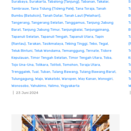
Surabaya
,
Surakarta
,
Tabalong (Tanjung)
,
Tabanan
,
Takalar
,
S
Tambrauw
,
Tana Tidung (Tideng Pale)
,
Tana Toraja
,
Tanah
T
Bumbu (Batulicin)
,
Tanah Datar
,
Tanah Laut (Pelaihari)
,
B
Tangerang
,
Tangerang Selatan
,
Tanggamus
,
Tanjung Jabung
T
Barat
,
Tanjung Jabung Timur
,
Tanjungbalai
,
Tanjungpinang
,
B
Tapanuli Selatan
,
Tapanuli Tengah
,
Tapanuli Utara
,
Tapin
T
(Rantau)
,
Tarakan
,
Tasikmalaya
,
Tebing Tinggi
,
Tebo
,
Tegal
,
(
Teluk Bintuni
,
Teluk Wondama
,
Temanggung
,
Ternate
,
Tidore
T
Kepulauan
,
Timor Tengah Selatan
,
Timor Tengah Utara
,
Toba
,
K
Tojo Una-Una
,
Tolikara
,
Tolitoli
,
Tomohon
,
Toraja Utara
,
T
Trenggalek
,
Tual
,
Tuban
,
Tulang Bawang
,
Tulang Bawang Barat
,
T
Tulungagung
,
Wajo
,
Wakatobi
,
Waropen
,
Way Kanan
,
Wonogiri
,
T
Wonosobo
,
Yahukimo
,
Yalimo
,
Yogyakarta
W
23 Juni 2024