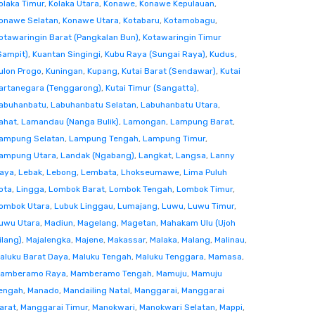
olaka Timur
,
Kolaka Utara
,
Konawe
,
Konawe Kepulauan
,
onawe Selatan
,
Konawe Utara
,
Kotabaru
,
Kotamobagu
,
otawaringin Barat (Pangkalan Bun)
,
Kotawaringin Timur
Sampit)
,
Kuantan Singingi
,
Kubu Raya (Sungai Raya)
,
Kudus
,
ulon Progo
,
Kuningan
,
Kupang
,
Kutai Barat (Sendawar)
,
Kutai
artanegara (Tenggarong)
,
Kutai Timur (Sangatta)
,
abuhanbatu
,
Labuhanbatu Selatan
,
Labuhanbatu Utara
,
ahat
,
Lamandau (Nanga Bulik)
,
Lamongan
,
Lampung Barat
,
ampung Selatan
,
Lampung Tengah
,
Lampung Timur
,
ampung Utara
,
Landak (Ngabang)
,
Langkat
,
Langsa
,
Lanny
aya
,
Lebak
,
Lebong
,
Lembata
,
Lhokseumawe
,
Lima Puluh
ota
,
Lingga
,
Lombok Barat
,
Lombok Tengah
,
Lombok Timur
,
ombok Utara
,
Lubuk Linggau
,
Lumajang
,
Luwu
,
Luwu Timur
,
uwu Utara
,
Madiun
,
Magelang
,
Magetan
,
Mahakam Ulu (Ujoh
ilang)
,
Majalengka
,
Majene
,
Makassar
,
Malaka
,
Malang
,
Malinau
,
aluku Barat Daya
,
Maluku Tengah
,
Maluku Tenggara
,
Mamasa
,
amberamo Raya
,
Mamberamo Tengah
,
Mamuju
,
Mamuju
engah
,
Manado
,
Mandailing Natal
,
Manggarai
,
Manggarai
arat
,
Manggarai Timur
,
Manokwari
,
Manokwari Selatan
,
Mappi
,