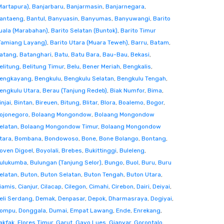
Martapura)
,
Banjarbaru
,
Banjarmasin
,
Banjarnegara
,
antaeng
,
Bantul
,
Banyuasin
,
Banyumas
,
Banyuwangi
,
Barito
uala (Marabahan)
,
Barito Selatan (Buntok)
,
Barito Timur
Tamiang Layang)
,
Barito Utara (Muara Teweh)
,
Barru
,
Batam
,
atang
,
Batanghari
,
Batu
,
Batu Bara
,
Bau-Bau
,
Bekasi
,
elitung
,
Belitung Timur
,
Belu
,
Bener Meriah
,
Bengkalis
,
engkayang
,
Bengkulu
,
Bengkulu Selatan
,
Bengkulu Tengah
,
engkulu Utara
,
Berau (Tanjung Redeb)
,
Biak Numfor
,
Bima
,
injai
,
Bintan
,
Bireuen
,
Bitung
,
Blitar
,
Blora
,
Boalemo
,
Bogor
,
ojonegoro
,
Bolaang Mongondow
,
Bolaang Mongondow
elatan
,
Bolaang Mongondow Timur
,
Bolaang Mongondow
tara
,
Bombana
,
Bondowoso
,
Bone
,
Bone Bolango
,
Bontang
,
oven Digoel
,
Boyolali
,
Brebes
,
Bukittinggi
,
Buleleng
,
ulukumba
,
Bulungan (Tanjung Selor)
,
Bungo
,
Buol
,
Buru
,
Buru
elatan
,
Buton
,
Buton Selatan
,
Buton Tengah
,
Buton Utara
,
iamis
,
Cianjur
,
Cilacap
,
Cilegon
,
Cimahi
,
Cirebon
,
Dairi
,
Deiyai
,
eli Serdang
,
Demak
,
Denpasar
,
Depok
,
Dharmasraya
,
Dogiyai
,
ompu
,
Donggala
,
Dumai
,
Empat Lawang
,
Ende
,
Enrekang
,
akfak
,
Flores Timur
,
Garut
,
Gayo Lues
,
Gianyar
,
Gorontalo
,