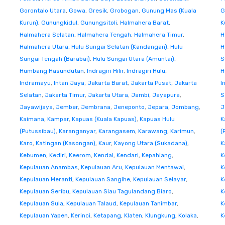
Gorontalo Utara
,
Gowa
,
Gresik
,
Grobogan
,
Gunung Mas (Kuala
G
Kurun)
,
Gunungkidul
,
Gunungsitoli
,
Halmahera Barat
,
K
Halmahera Selatan
,
Halmahera Tengah
,
Halmahera Timur
,
H
Halmahera Utara
,
Hulu Sungai Selatan (Kandangan)
,
Hulu
H
Sungai Tengah (Barabai)
,
Hulu Sungai Utara (Amuntai)
,
S
Humbang Hasundutan
,
Indragiri Hilir
,
Indragiri Hulu
,
H
Indramayu
,
Intan Jaya
,
Jakarta Barat
,
Jakarta Pusat
,
Jakarta
I
Selatan
,
Jakarta Timur
,
Jakarta Utara
,
Jambi
,
Jayapura
,
S
Jayawijaya
,
Jember
,
Jembrana
,
Jeneponto
,
Jepara
,
Jombang
,
J
Kaimana
,
Kampar
,
Kapuas (Kuala Kapuas)
,
Kapuas Hulu
K
(Putussibau)
,
Karanganyar
,
Karangasem
,
Karawang
,
Karimun
,
(
Karo
,
Katingan (Kasongan)
,
Kaur
,
Kayong Utara (Sukadana)
,
K
Kebumen
,
Kediri
,
Keerom
,
Kendal
,
Kendari
,
Kepahiang
,
K
Kepulauan Anambas
,
Kepulauan Aru
,
Kepulauan Mentawai
,
K
Kepulauan Meranti
,
Kepulauan Sangihe
,
Kepulauan Selayar
,
K
Kepulauan Seribu
,
Kepulauan Siau Tagulandang Biaro
,
K
Kepulauan Sula
,
Kepulauan Talaud
,
Kepulauan Tanimbar
,
K
Kepulauan Yapen
,
Kerinci
,
Ketapang
,
Klaten
,
Klungkung
,
Kolaka
,
K