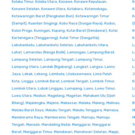
Kolaka Timur
,
Kolaka Utara
,
Konawe
,
Konawe Kepulauan
,
K
Konawe Selatan
,
Konawe Utara
,
Kotabaru
,
Kotamobagu
,
K
Kotawaringin Barat (Pangkalan Bun)
,
Kotawaringin Timur
K
(Sampit)
,
Kuantan Singingi
,
Kubu Raya (Sungai Raya)
,
Kudus
,
(
Kulon Progo
,
Kuningan
,
Kupang
,
Kutai Barat (Sendawar)
,
Kutai
K
Kartanegara (Tenggarong)
,
Kutai Timur (Sangatta)
,
K
Labuhanbatu
,
Labuhanbatu Selatan
,
Labuhanbatu Utara
,
L
Lahat
,
Lamandau (Nanga Bulik)
,
Lamongan
,
Lampung Barat
,
L
Lampung Selatan
,
Lampung Tengah
,
Lampung Timur
,
L
Lampung Utara
,
Landak (Ngabang)
,
Langkat
,
Langsa
,
Lanny
L
Jaya
,
Lebak
,
Lebong
,
Lembata
,
Lhokseumawe
,
Lima Puluh
J
Kota
,
Lingga
,
Lombok Barat
,
Lombok Tengah
,
Lombok Timur
,
K
Lombok Utara
,
Lubuk Linggau
,
Lumajang
,
Luwu
,
Luwu Timur
,
L
Luwu Utara
,
Madiun
,
Magelang
,
Magetan
,
Mahakam Ulu (Ujoh
L
Bilang)
,
Majalengka
,
Majene
,
Makassar
,
Malaka
,
Malang
,
Malinau
,
B
Maluku Barat Daya
,
Maluku Tengah
,
Maluku Tenggara
,
Mamasa
,
M
Mamberamo Raya
,
Mamberamo Tengah
,
Mamuju
,
Mamuju
M
Tengah
,
Manado
,
Mandailing Natal
,
Manggarai
,
Manggarai
T
Barat
,
Manggarai Timur
,
Manokwari
,
Manokwari Selatan
,
Mappi
,
B