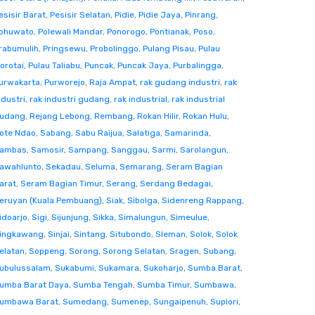
esisir Barat
,
Pesisir Selatan
,
Pidie
,
Pidie Jaya
,
Pinrang
,
ohuwato
,
Polewali Mandar
,
Ponorogo
,
Pontianak
,
Poso
,
rabumulih
,
Pringsewu
,
Probolinggo
,
Pulang Pisau
,
Pulau
orotai
,
Pulau Taliabu
,
Puncak
,
Puncak Jaya
,
Purbalingga
,
urwakarta
,
Purworejo
,
Raja Ampat
,
rak gudang industri
,
rak
ndustri
,
rak industri gudang
,
rak industrial
,
rak industrial
udang
,
Rejang Lebong
,
Rembang
,
Rokan Hilir
,
Rokan Hulu
,
ote Ndao
,
Sabang
,
Sabu Raijua
,
Salatiga
,
Samarinda
,
ambas
,
Samosir
,
Sampang
,
Sanggau
,
Sarmi
,
Sarolangun
,
awahlunto
,
Sekadau
,
Seluma
,
Semarang
,
Seram Bagian
arat
,
Seram Bagian Timur
,
Serang
,
Serdang Bedagai
,
eruyan (Kuala Pembuang)
,
Siak
,
Sibolga
,
Sidenreng Rappang
,
idoarjo
,
Sigi
,
Sijunjung
,
Sikka
,
Simalungun
,
Simeulue
,
ingkawang
,
Sinjai
,
Sintang
,
Situbondo
,
Sleman
,
Solok
,
Solok
elatan
,
Soppeng
,
Sorong
,
Sorong Selatan
,
Sragen
,
Subang
,
ubulussalam
,
Sukabumi
,
Sukamara
,
Sukoharjo
,
Sumba Barat
,
umba Barat Daya
,
Sumba Tengah
,
Sumba Timur
,
Sumbawa
,
umbawa Barat
,
Sumedang
,
Sumenep
,
Sungaipenuh
,
Supiori
,