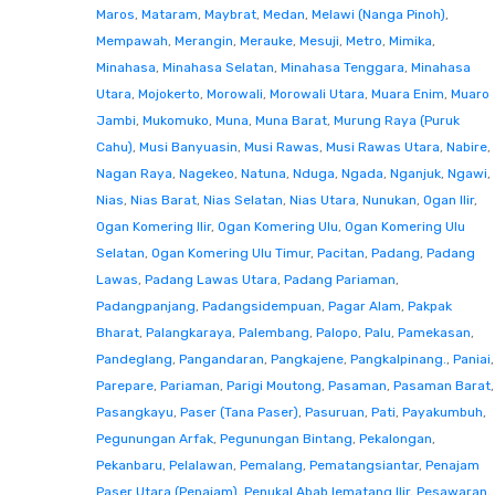
Maros
,
Mataram
,
Maybrat
,
Medan
,
Melawi (Nanga Pinoh)
,
Mempawah
,
Merangin
,
Merauke
,
Mesuji
,
Metro
,
Mimika
,
Minahasa
,
Minahasa Selatan
,
Minahasa Tenggara
,
Minahasa
Utara
,
Mojokerto
,
Morowali
,
Morowali Utara
,
Muara Enim
,
Muaro
Jambi
,
Mukomuko
,
Muna
,
Muna Barat
,
Murung Raya (Puruk
Cahu)
,
Musi Banyuasin
,
Musi Rawas
,
Musi Rawas Utara
,
Nabire
,
Nagan Raya
,
Nagekeo
,
Natuna
,
Nduga
,
Ngada
,
Nganjuk
,
Ngawi
,
Nias
,
Nias Barat
,
Nias Selatan
,
Nias Utara
,
Nunukan
,
Ogan Ilir
,
Ogan Komering Ilir
,
Ogan Komering Ulu
,
Ogan Komering Ulu
Selatan
,
Ogan Komering Ulu Timur
,
Pacitan
,
Padang
,
Padang
Lawas
,
Padang Lawas Utara
,
Padang Pariaman
,
Padangpanjang
,
Padangsidempuan
,
Pagar Alam
,
Pakpak
Bharat
,
Palangkaraya
,
Palembang
,
Palopo
,
Palu
,
Pamekasan
,
Pandeglang
,
Pangandaran
,
Pangkajene
,
Pangkalpinang.
,
Paniai
,
Parepare
,
Pariaman
,
Parigi Moutong
,
Pasaman
,
Pasaman Barat
,
Pasangkayu
,
Paser (Tana Paser)
,
Pasuruan
,
Pati
,
Payakumbuh
,
Pegunungan Arfak
,
Pegunungan Bintang
,
Pekalongan
,
Pekanbaru
,
Pelalawan
,
Pemalang
,
Pematangsiantar
,
Penajam
Paser Utara (Penajam)
,
Penukal Abab lematang Ilir
,
Pesawaran
,