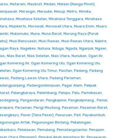
aros
,
Mataram
,
Maybrat
,
Medan
,
Melawi (Nanga Pinoh)
,
empawah
,
Merangin
,
Merauke
,
Mesuji
,
Metro
,
Mimika
,
inahasa
,
Minahasa Selatan
,
Minahasa Tenggara
,
Minahasa
tara
,
Mojokerto
,
Morowali
,
Morowali Utara
,
Muara Enim
,
Muaro
ambi
,
Mukomuko
,
Muna
,
Muna Barat
,
Murung Raya (Puruk
ahu)
,
Musi Banyuasin
,
Musi Rawas
,
Musi Rawas Utara
,
Nabire
,
agan Raya
,
Nagekeo
,
Natuna
,
Nduga
,
Ngada
,
Nganjuk
,
Ngawi
,
ias
,
Nias Barat
,
Nias Selatan
,
Nias Utara
,
Nunukan
,
Ogan Ilir
,
gan Komering Ilir
,
Ogan Komering Ulu
,
Ogan Komering Ulu
elatan
,
Ogan Komering Ulu Timur
,
Pacitan
,
Padang
,
Padang
awas
,
Padang Lawas Utara
,
Padang Pariaman
,
adangpanjang
,
Padangsidempuan
,
Pagar Alam
,
Pakpak
harat
,
Palangkaraya
,
Palembang
,
Palopo
,
Palu
,
Pamekasan
,
andeglang
,
Pangandaran
,
Pangkajene
,
Pangkalpinang.
,
Paniai
,
arepare
,
Pariaman
,
Parigi Moutong
,
Pasaman
,
Pasaman Barat
,
asangkayu
,
Paser (Tana Paser)
,
Pasuruan
,
Pati
,
Payakumbuh
,
egunungan Arfak
,
Pegunungan Bintang
,
Pekalongan
,
ekanbaru
,
Pelalawan
,
Pemalang
,
Pematangsiantar
,
Penajam
aser Utara (Penajam)
,
Penukal Abab lematang Ilir
,
Pesawaran
,