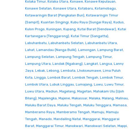
Kolaka Timur
,
Kolaka Utara
,
Konawe
,
Konawe Kepulauan
,
Konawe Selatan
,
Konawe Utara
,
Kotabaru
,
Kotamobagu
,
Kotawaringin Barat (Pangkalan Bun)
,
Kotawaringin Timur
(Sampit)
,
Kuantan Singingi
,
Kubu Raya (Sungai Raya)
,
Kudus
,
Kulon Progo
,
Kuningan
,
Kupang
,
Kutai Barat (Sendawar)
,
Kutai
Kartanegara (Tenggarong)
,
Kutai Timur (Sangatta)
,
Labuhanbatu
,
Labuhanbatu Selatan
,
Labuhanbatu Utara
,
Lahat
,
Lamandau (Nanga Bulik)
,
Lamongan
,
Lampung Barat
,
Lampung Selatan
,
Lampung Tengah
,
Lampung Timur
,
Lampung Utara
,
Landak (Ngabang)
,
Langkat
,
Langsa
,
Lanny
Jaya
,
Lebak
,
Lebong
,
Lembata
,
Lhokseumawe
,
Lima Puluh
Kota
,
Lingga
,
Lombok Barat
,
Lombok Tengah
,
Lombok Timur
,
Lombok Utara
,
Lubuk Linggau
,
Lumajang
,
Luwu
,
Luwu Timur
,
Luwu Utara
,
Madiun
,
Magelang
,
Magetan
,
Mahakam Ulu (Ujoh
Bilang)
,
Majalengka
,
Majene
,
Makassar
,
Malaka
,
Malang
,
Malinau
,
Maluku Barat Daya
,
Maluku Tengah
,
Maluku Tenggara
,
Mamasa
,
Mamberamo Raya
,
Mamberamo Tengah
,
Mamuju
,
Mamuju
Tengah
,
Manado
,
Mandailing Natal
,
Manggarai
,
Manggarai
Barat
,
Manggarai Timur
,
Manokwari
,
Manokwari Selatan
,
Mappi
,