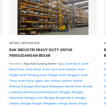
ARTIKEL SEPUTAR RAK
A
RAK INDUSTRI HEAVY DUTY UNTUK
PERGUDANGAN BESAR
Posted by
Raja Rak Gudang Admin
Tags:
Aceh Barat
,
Aceh
P
Barat Daya
,
Aceh Besar
,
Aceh Jaya
,
Aceh Selatan
,
Aceh
B
Singkil
,
Aceh Tamiang
,
Aceh Tengah
,
Aceh Tenggara
,
Aceh
S
Timur
,
Aceh Utara
,
Agam
,
Alor
,
Ambon
,
Asahan
,
Asmat
,
T
Badung
,
Balangan (Paringin)
,
Balikpapan
,
Banda Aceh
,
Bandar
B
Lampung
,
Bandung
,
Bandung Barat
,
Banggai
,
Banggai
L
Kepulauan
,
Banggai Laut
,
Bangka
,
Bangka Barat
,
Bangka
K
Selatan
,
Bangka Tengah
,
Bangkalan
,
Bangli
,
Banjar
,
Banjar
S