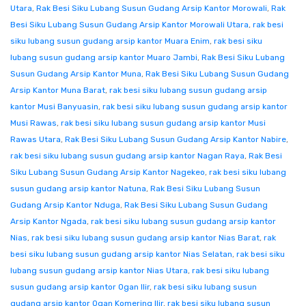
Utara
,
Rak Besi Siku Lubang Susun Gudang Arsip Kantor Morowali
,
Rak
Besi Siku Lubang Susun Gudang Arsip Kantor Morowali Utara
,
rak besi
siku lubang susun gudang arsip kantor Muara Enim
,
rak besi siku
lubang susun gudang arsip kantor Muaro Jambi
,
Rak Besi Siku Lubang
Susun Gudang Arsip Kantor Muna
,
Rak Besi Siku Lubang Susun Gudang
Arsip Kantor Muna Barat
,
rak besi siku lubang susun gudang arsip
kantor Musi Banyuasin
,
rak besi siku lubang susun gudang arsip kantor
Musi Rawas
,
rak besi siku lubang susun gudang arsip kantor Musi
Rawas Utara
,
Rak Besi Siku Lubang Susun Gudang Arsip Kantor Nabire
,
rak besi siku lubang susun gudang arsip kantor Nagan Raya
,
Rak Besi
Siku Lubang Susun Gudang Arsip Kantor Nagekeo
,
rak besi siku lubang
susun gudang arsip kantor Natuna
,
Rak Besi Siku Lubang Susun
Gudang Arsip Kantor Nduga
,
Rak Besi Siku Lubang Susun Gudang
Arsip Kantor Ngada
,
rak besi siku lubang susun gudang arsip kantor
Nias
,
rak besi siku lubang susun gudang arsip kantor Nias Barat
,
rak
besi siku lubang susun gudang arsip kantor Nias Selatan
,
rak besi siku
lubang susun gudang arsip kantor Nias Utara
,
rak besi siku lubang
susun gudang arsip kantor Ogan Ilir
,
rak besi siku lubang susun
gudang arsip kantor Ogan Komering Ilir
,
rak besi siku lubang susun