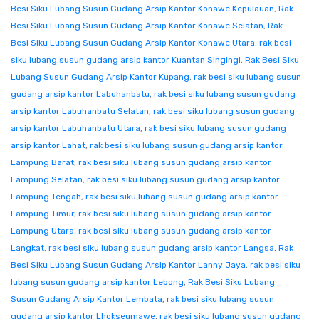
Besi Siku Lubang Susun Gudang Arsip Kantor Konawe Kepulauan
,
Rak
Besi Siku Lubang Susun Gudang Arsip Kantor Konawe Selatan
,
Rak
Besi Siku Lubang Susun Gudang Arsip Kantor Konawe Utara
,
rak besi
siku lubang susun gudang arsip kantor Kuantan Singingi
,
Rak Besi Siku
Lubang Susun Gudang Arsip Kantor Kupang
,
rak besi siku lubang susun
gudang arsip kantor Labuhanbatu
,
rak besi siku lubang susun gudang
arsip kantor Labuhanbatu Selatan
,
rak besi siku lubang susun gudang
arsip kantor Labuhanbatu Utara
,
rak besi siku lubang susun gudang
arsip kantor Lahat
,
rak besi siku lubang susun gudang arsip kantor
Lampung Barat
,
rak besi siku lubang susun gudang arsip kantor
Lampung Selatan
,
rak besi siku lubang susun gudang arsip kantor
Lampung Tengah
,
rak besi siku lubang susun gudang arsip kantor
Lampung Timur
,
rak besi siku lubang susun gudang arsip kantor
Lampung Utara
,
rak besi siku lubang susun gudang arsip kantor
Langkat
,
rak besi siku lubang susun gudang arsip kantor Langsa
,
Rak
Besi Siku Lubang Susun Gudang Arsip Kantor Lanny Jaya
,
rak besi siku
lubang susun gudang arsip kantor Lebong
,
Rak Besi Siku Lubang
Susun Gudang Arsip Kantor Lembata
,
rak besi siku lubang susun
gudang arsip kantor Lhokseumawe
,
rak besi siku lubang susun gudang