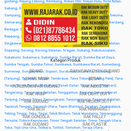
gudang
,
Rejang Lebong
,
Rembang
,
Rokan Hilir
,
Rokan Hulu
,
Rote Ndao
,
Sabang
,
Sabu Raijua
,
Salatiga
,
Samarinda
,
Sambas
,
Samosir
,
Sampang
,
Sanggau
,
Sarmi
,
Sarolangun
,
Sawahlunto
,
Sekadau
,
Seluma
,
Semarang
,
Seram Bagian Barat
,
Seram Bagian Timur
,
Serang
,
Serdang
Bedagai
,
Seruyan (Kuala Pembuang)
,
Siak
,
Sibolga
,
Sidenreng
Rappang
,
Sidoarjo
,
Sigi
,
Sijunjung
,
Sikka
,
Simalungun
,
Simeulue
,
Singkawang
,
Sinjai
,
Sintang
,
Situbondo
,
Sleman
,
Solok
,
Solok Selatan
,
Soppeng
,
Sorong
,
Sorong Selatan
,
Sragen
,
Subang
,
Subulussalam
,
Sukabumi
,
Sukamara
,
Sukoharjo
,
Sumba Barat
,
Sumba Barat Daya
,
Kategori Produk
Sumba Tengah
,
Sumba Timur
,
Sumbawa
,
Sumbawa Barat
,
Sumedang
,
BRAND
RAK HEAVY DUTY GUDANG
Sumenep
,
Sungaipenuh
,
Supiori
,
Surabaya
,
Surakarta
,
Tabalong
(Tanjung)
,
Tabanan
LEMARI ARSIP
,
Takalar
,
Tambrauw
,
Tana Tidung (Tideng Pale)
BESAR
,
Tana
Toraja
,
Tanah Bumbu (Batulicin)
,
Tanah Datar
,
Tanah Laut (Pelaihari)
,
PERLENGKAPAN GUDANG
RAK INDUSTRI
Tangerang
,
Tangerang Selatan
,
Tanggamus
,
Tanjung Jabung Barat
,
RAK ARSIP
RAK LIGHT DUTY
Tanjung Jabung Timur
,
Tanjungbalai
,
Tanjungpinang
,
Tapanuli Selatan
,
RAK BARANG
RAK MEDIUM DUTY
Tapanuli Tengah
,
Tapanuli Utara
,
Tapin (Rantau)
,
Tarakan
,
Tasikmalaya
,
RAK BESI
RAK MINIMARKET
Tebing Tinggi
,
Tebo
,
Tegal
,
Teluk Bintuni
,
Teluk Wondama
,
Temanggung
,
RAK GONDOLA
RAK PALLET
Ternate
,
Tidore Kepulauan
,
Timor Tengah Selatan
,
Timor Tengah Utara
,
RAK GUDANG
RAK PLASTIK
Toba
,
Tojo Una-Una
,
Tolikara
,
Tolitoli
,
Tomohon
,
Toraja Utara
,