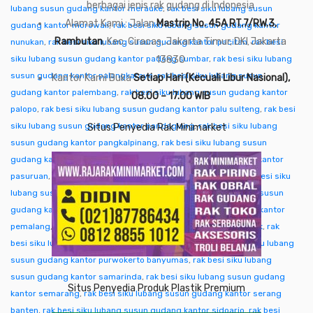
berbagai jenis rak gudang di Indonesia
lubang susun gudang kantor merauke
,
rak besi siku lubang susun
Alamat Kami : Jalan
Mastrip No. 45A RT.7/RW.3,
gudang kantor morowali
,
rak besi siku lubang susun gudang kantor
Rambutan
, Kec. Ciracas, Jakarta Timur, DKI Jakarta
nunukan
,
rak besi siku lubang susun gudang kantor pacitan
,
rak besi
siku lubang susun gudang kantor padang sumbar
13830
,
rak besi siku lubang
susun gudang kantor palangkaraya
,
rak besi siku lubang susun
Kantor Kami Buka
Setiap Hari (Kecuali Libur Nasional),
gudang kantor palembang
,
rak besi siku lubang susun gudang kantor
08.00 – 17.00 WIB
palopo
,
rak besi siku lubang susun gudang kantor palu sulteng
,
rak besi
siku lubang susun gudang kantor pandeglang
,
rak besi siku lubang
Situs Penyedia Rak Minimarket
susun gudang kantor pangkalpinang
,
rak besi siku lubang susun
gudang kantor pare-pare
,
rak besi siku lubang susun gudang kantor
pasuruan
,
rak besi siku lubang susun gudang kantor pati
,
rak besi siku
lubang susun gudang kantor pekalongan
,
rak besi siku lubang susun
gudang kantor pekanbaru
,
rak besi siku lubang susun gudang kantor
pemalang
,
rak besi siku lubang susun gudang kantor pontianak
,
rak
besi siku lubang susun gudang kantor purwakarta
,
rak besi siku lubang
susun gudang kantor purwokerto banyumas
,
rak besi siku lubang
susun gudang kantor samarinda
,
rak besi siku lubang susun gudang
Situs Penyedia Produk Plastik Premium
kantor semarang
,
rak besi siku lubang susun gudang kantor serang
banten
,
rak besi siku lubang susun gudang kantor sidoarjo
,
rak besi