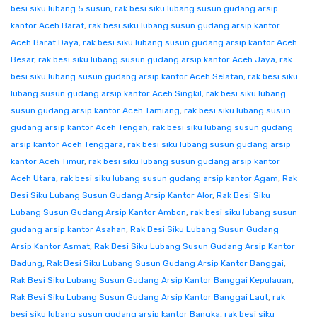
besi siku lubang 5 susun
,
rak besi siku lubang susun gudang arsip
kantor Aceh Barat
,
rak besi siku lubang susun gudang arsip kantor
Aceh Barat Daya
,
rak besi siku lubang susun gudang arsip kantor Aceh
Besar
,
rak besi siku lubang susun gudang arsip kantor Aceh Jaya
,
rak
besi siku lubang susun gudang arsip kantor Aceh Selatan
,
rak besi siku
lubang susun gudang arsip kantor Aceh Singkil
,
rak besi siku lubang
susun gudang arsip kantor Aceh Tamiang
,
rak besi siku lubang susun
gudang arsip kantor Aceh Tengah
,
rak besi siku lubang susun gudang
arsip kantor Aceh Tenggara
,
rak besi siku lubang susun gudang arsip
kantor Aceh Timur
,
rak besi siku lubang susun gudang arsip kantor
Aceh Utara
,
rak besi siku lubang susun gudang arsip kantor Agam
,
Rak
Besi Siku Lubang Susun Gudang Arsip Kantor Alor
,
Rak Besi Siku
Lubang Susun Gudang Arsip Kantor Ambon
,
rak besi siku lubang susun
gudang arsip kantor Asahan
,
Rak Besi Siku Lubang Susun Gudang
Arsip Kantor Asmat
,
Rak Besi Siku Lubang Susun Gudang Arsip Kantor
Badung
,
Rak Besi Siku Lubang Susun Gudang Arsip Kantor Banggai
,
Rak Besi Siku Lubang Susun Gudang Arsip Kantor Banggai Kepulauan
,
Rak Besi Siku Lubang Susun Gudang Arsip Kantor Banggai Laut
,
rak
besi siku lubang susun gudang arsip kantor Bangka
,
rak besi siku