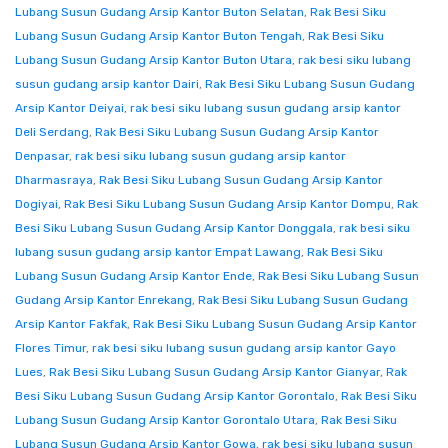
Lubang Susun Gudang Arsip Kantor Buton Selatan
,
Rak Besi Siku
Lubang Susun Gudang Arsip Kantor Buton Tengah
,
Rak Besi Siku
Lubang Susun Gudang Arsip Kantor Buton Utara
,
rak besi siku lubang
susun gudang arsip kantor Dairi
,
Rak Besi Siku Lubang Susun Gudang
Arsip Kantor Deiyai
,
rak besi siku lubang susun gudang arsip kantor
Deli Serdang
,
Rak Besi Siku Lubang Susun Gudang Arsip Kantor
Denpasar
,
rak besi siku lubang susun gudang arsip kantor
Dharmasraya
,
Rak Besi Siku Lubang Susun Gudang Arsip Kantor
Dogiyai
,
Rak Besi Siku Lubang Susun Gudang Arsip Kantor Dompu
,
Rak
Besi Siku Lubang Susun Gudang Arsip Kantor Donggala
,
rak besi siku
lubang susun gudang arsip kantor Empat Lawang
,
Rak Besi Siku
Lubang Susun Gudang Arsip Kantor Ende
,
Rak Besi Siku Lubang Susun
Gudang Arsip Kantor Enrekang
,
Rak Besi Siku Lubang Susun Gudang
Arsip Kantor Fakfak
,
Rak Besi Siku Lubang Susun Gudang Arsip Kantor
Flores Timur
,
rak besi siku lubang susun gudang arsip kantor Gayo
Lues
,
Rak Besi Siku Lubang Susun Gudang Arsip Kantor Gianyar
,
Rak
Besi Siku Lubang Susun Gudang Arsip Kantor Gorontalo
,
Rak Besi Siku
Lubang Susun Gudang Arsip Kantor Gorontalo Utara
,
Rak Besi Siku
Lubang Susun Gudang Arsip Kantor Gowa
,
rak besi siku lubang susun