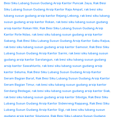
Besi Siku Lubang Susun Gudang Arsip Kantor Puncak Jaya
,
Rak Besi
Siku Lubang Susun Gudang Arsip Kantor Raja Ampat
,
rak besi siku
lubang susun gudang arsip kantor Rejang Lebong
,
rak besi siku lubang
susun gudang arsip kantor Rokan
,
rak besi siku lubang susun gudang
arsip kantor Rokan Hilir
,
Rak Besi Siku Lubang Susun Gudang Arsip
Kantor Rote Ndao
,
rak besi siku lubang susun gudang arsip kantor
Sabang
,
Rak Besi Siku Lubang Susun Gudang Arsip Kantor Sabu Raijua
,
rak besi siku lubang susun gudang arsip kantor Samosir
,
Rak Besi Siku
Lubang Susun Gudang Arsip Kantor Sarmi
,
rak besi siku lubang susun
gudang arsip kantor Sarolangun
,
rak besi siku lubang susun gudang
arsip kantor Sawahlunto
,
rak besi siku lubang susun gudang arsip
kantor Seluma
,
Rak Besi Siku Lubang Susun Gudang Arsip Kantor
Seram Bagian Barat
,
Rak Besi Siku Lubang Susun Gudang Arsip Kantor
Seram Bagian Timur
,
rak besi siku lubang susun gudang arsip kantor
Serdang Bedagai
,
rak besi siku lubang susun gudang arsip kantor Siak
,
rak besi siku lubang susun gudang arsip kantor Sibolga
,
Rak Besi Siku
Lubang Susun Gudang Arsip Kantor Sidenreng Rappang
,
Rak Besi Siku
Lubang Susun Gudang Arsip Kantor Sigi
,
rak besi siku lubang susun
gudang arsip kantor Sijunjung
,
Rak Besi Siku Lubang Susun Gudang