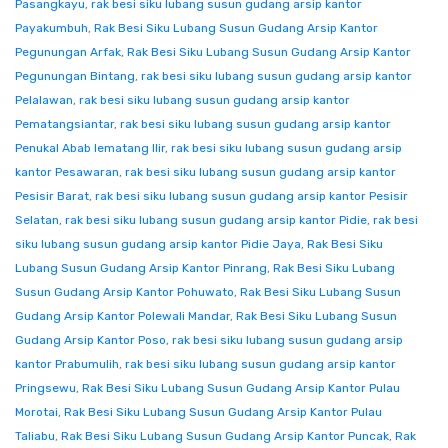
Pasangkayu
,
rak besi siku lubang susun gudang arsip kantor
Payakumbuh
,
Rak Besi Siku Lubang Susun Gudang Arsip Kantor
Pegunungan Arfak
,
Rak Besi Siku Lubang Susun Gudang Arsip Kantor
Pegunungan Bintang
,
rak besi siku lubang susun gudang arsip kantor
Pelalawan
,
rak besi siku lubang susun gudang arsip kantor
Pematangsiantar
,
rak besi siku lubang susun gudang arsip kantor
Penukal Abab lematang Ilir
,
rak besi siku lubang susun gudang arsip
kantor Pesawaran
,
rak besi siku lubang susun gudang arsip kantor
Pesisir Barat
,
rak besi siku lubang susun gudang arsip kantor Pesisir
Selatan
,
rak besi siku lubang susun gudang arsip kantor Pidie
,
rak besi
siku lubang susun gudang arsip kantor Pidie Jaya
,
Rak Besi Siku
Lubang Susun Gudang Arsip Kantor Pinrang
,
Rak Besi Siku Lubang
Susun Gudang Arsip Kantor Pohuwato
,
Rak Besi Siku Lubang Susun
Gudang Arsip Kantor Polewali Mandar
,
Rak Besi Siku Lubang Susun
Gudang Arsip Kantor Poso
,
rak besi siku lubang susun gudang arsip
kantor Prabumulih
,
rak besi siku lubang susun gudang arsip kantor
Pringsewu
,
Rak Besi Siku Lubang Susun Gudang Arsip Kantor Pulau
Morotai
,
Rak Besi Siku Lubang Susun Gudang Arsip Kantor Pulau
Taliabu
,
Rak Besi Siku Lubang Susun Gudang Arsip Kantor Puncak
,
Rak