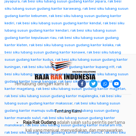
jayapura
,
rak besi siku lubang susun gudang kantor jepara
,
rak besi
siku lubang susun gudang kantor karawang
,
rak besi siku lubang susun
gudang kantor kebumen
,
rak besi siku lubang susun gudang kantor
kediri
,
rak besi siku lubang susun gudang kantor kendal
,
rak besi siku
lubang susun gudang kantor kendari
,
rak besi siku lubang susun
gudang kantor kepulauan riau
,
rak besi siku lubang susun gudang
kantor klaten
,
rak besi siku lubang susun gudang kantor kolaka
,
rak
besi siku lubang susun gudang kantor konawe
,
rak besi siku lubang
susun gudang kantor kudus
,
rak besi siku lubang susun gudang kantor
kuningan
,
rak besi siku lubang susun gudang kantor kupang ntt
,
rak
besi siku lubang susun gudang kantor lebak
,
rak besi siku lubang susun
gudang kantor luwuk banggai
,
rak besi siku lubang susun gudang
Terhubung dengan kami di :
kantor magelang
,
rak besi siku lubang susun gudang kantor magetan
,
rak besi siku lubang susun gudang kantor majalengka
,
rak besi siku
lubang susun gudang kantor makassar
,
rak besi siku lubang susun
gudang kantor mamuju sulbar
,
rak besi siku lubang susun gudang
Tentang Kami
kantor manado sulut
,
rak besi siku lubang susun gudang kantor
Raja Rak Gudang
adalah salah satu perintis pertama
manokwari
,
rak besi siku lubang susun gudang kantor mataram ntb
,
kali yang menjual, menyediakan, dan menawarkan
rak besi siku lubang susun gudang kantor medan sumut
,
rak besi siku