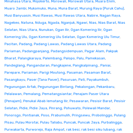
Minahasa Utara
,
Mojokerto
,
Morowali
,
Morowali Utara
,
Muara Enim
,
Muaro Jambi
,
Mukomuko
,
Muna
,
Muna Barat
,
Murung Raya (Puruk Cahu)
,
Musi Banyuasin
,
Musi Rawas
,
Musi Rawas Utara
,
Nabire
,
Nagan Raya
,
Nagekeo
,
Natuna
,
Nduga
,
Ngada
,
Nganjuk
,
Ngawi
,
Nias
,
Nias Barat
,
Nias
Selatan
,
Nias Utara
,
Nunukan
,
Ogan Ilir
,
Ogan Komering Ilir
,
Ogan
Komering Ulu
,
Ogan Komering Ulu Selatan
,
Ogan Komering Ulu Timur
,
Pacitan
,
Padang
,
Padang Lawas
,
Padang Lawas Utara
,
Padang
Pariaman
,
Padangpanjang
,
Padangsidempuan
,
Pagar Alam
,
Pakpak
Bharat
,
Palangkaraya
,
Palembang
,
Palopo
,
Palu
,
Pamekasan
,
Pandeglang
,
Pangandaran
,
Pangkajene
,
Pangkalpinang.
,
Paniai
,
Parepare
,
Pariaman
,
Parigi Moutong
,
Pasaman
,
Pasaman Barat
,
Pasangkayu
,
Paser (Tana Paser)
,
Pasuruan
,
Pati
,
Payakumbuh
,
Pegunungan Arfak
,
Pegunungan Bintang
,
Pekalongan
,
Pekanbaru
,
Pelalawan
,
Pemalang
,
Pematangsiantar
,
Penajam Paser Utara
(Penajam)
,
Penukal Abab lematang Ilir
,
Pesawaran
,
Pesisir Barat
,
Pesisir
Selatan
,
Pidie
,
Pidie Jaya
,
Pinrang
,
Pohuwato
,
Polewali Mandar
,
Ponorogo
,
Pontianak
,
Poso
,
Prabumulih
,
Pringsewu
,
Probolinggo
,
Pulang
Pisau
,
Pulau Morotai
,
Pulau Taliabu
,
Puncak
,
Puncak Jaya
,
Purbalingga
,
Purwakarta
,
Purworejo
,
Raja Ampat
,
rak besi
,
rak besi siku lubang
,
rak