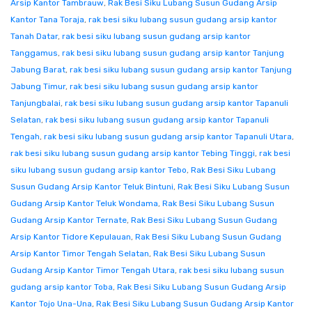
Arsip Kantor Tambrauw
,
Rak Besi Siku Lubang Susun Gudang Arsip
Kantor Tana Toraja
,
rak besi siku lubang susun gudang arsip kantor
Tanah Datar
,
rak besi siku lubang susun gudang arsip kantor
Tanggamus
,
rak besi siku lubang susun gudang arsip kantor Tanjung
Jabung Barat
,
rak besi siku lubang susun gudang arsip kantor Tanjung
Jabung Timur
,
rak besi siku lubang susun gudang arsip kantor
Tanjungbalai
,
rak besi siku lubang susun gudang arsip kantor Tapanuli
Selatan
,
rak besi siku lubang susun gudang arsip kantor Tapanuli
Tengah
,
rak besi siku lubang susun gudang arsip kantor Tapanuli Utara
,
rak besi siku lubang susun gudang arsip kantor Tebing Tinggi
,
rak besi
siku lubang susun gudang arsip kantor Tebo
,
Rak Besi Siku Lubang
Susun Gudang Arsip Kantor Teluk Bintuni
,
Rak Besi Siku Lubang Susun
Gudang Arsip Kantor Teluk Wondama
,
Rak Besi Siku Lubang Susun
Gudang Arsip Kantor Ternate
,
Rak Besi Siku Lubang Susun Gudang
Arsip Kantor Tidore Kepulauan
,
Rak Besi Siku Lubang Susun Gudang
Arsip Kantor Timor Tengah Selatan
,
Rak Besi Siku Lubang Susun
Gudang Arsip Kantor Timor Tengah Utara
,
rak besi siku lubang susun
gudang arsip kantor Toba
,
Rak Besi Siku Lubang Susun Gudang Arsip
Kantor Tojo Una-Una
,
Rak Besi Siku Lubang Susun Gudang Arsip Kantor