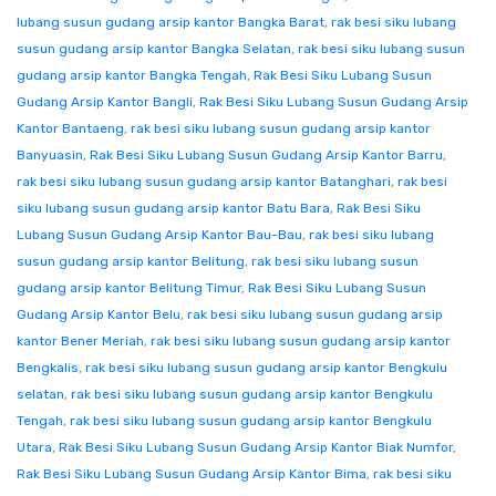
lubang susun gudang arsip kantor Bangka Barat
,
rak besi siku lubang
susun gudang arsip kantor Bangka Selatan
,
rak besi siku lubang susun
gudang arsip kantor Bangka Tengah
,
Rak Besi Siku Lubang Susun
Gudang Arsip Kantor Bangli
,
Rak Besi Siku Lubang Susun Gudang Arsip
Kantor Bantaeng
,
rak besi siku lubang susun gudang arsip kantor
Banyuasin
,
Rak Besi Siku Lubang Susun Gudang Arsip Kantor Barru
,
rak besi siku lubang susun gudang arsip kantor Batanghari
,
rak besi
siku lubang susun gudang arsip kantor Batu Bara
,
Rak Besi Siku
Lubang Susun Gudang Arsip Kantor Bau-Bau
,
rak besi siku lubang
susun gudang arsip kantor Belitung
,
rak besi siku lubang susun
gudang arsip kantor Belitung Timur
,
Rak Besi Siku Lubang Susun
Gudang Arsip Kantor Belu
,
rak besi siku lubang susun gudang arsip
kantor Bener Meriah
,
rak besi siku lubang susun gudang arsip kantor
Bengkalis
,
rak besi siku lubang susun gudang arsip kantor Bengkulu
selatan
,
rak besi siku lubang susun gudang arsip kantor Bengkulu
Tengah
,
rak besi siku lubang susun gudang arsip kantor Bengkulu
Utara
,
Rak Besi Siku Lubang Susun Gudang Arsip Kantor Biak Numfor
,
Rak Besi Siku Lubang Susun Gudang Arsip Kantor Bima
,
rak besi siku