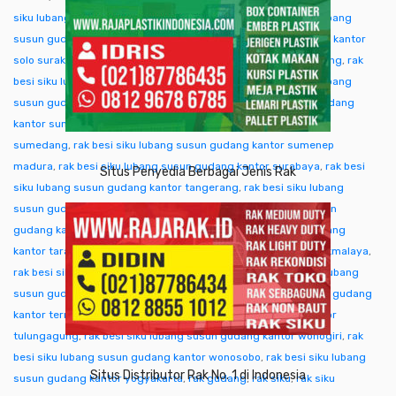
siku lubang susun gudang kantor singkawang
,
rak besi siku lubang
susun gudang kantor sofifi
,
rak besi siku lubang susun gudang kantor
solo surakarta
,
rak besi siku lubang susun gudang kantor sorong
,
rak
besi siku lubang susun gudang kantor subang
,
rak besi siku lubang
susun gudang kantor sukabumi
,
rak besi siku lubang susun gudang
kantor sumba ntt
,
rak besi siku lubang susun gudang kantor
sumedang
,
rak besi siku lubang susun gudang kantor sumenep
madura
,
rak besi siku lubang susun gudang kantor surabaya
,
rak besi
Situs Penyedia Berbagai Jenis Rak
siku lubang susun gudang kantor tangerang
,
rak besi siku lubang
susun gudang kantor tangjung selor
,
rak besi siku lubang susun
gudang kantor tanjungpinang
,
rak besi siku lubang susun gudang
kantor tarakan
,
rak besi siku lubang susun gudang kantor tasikmalaya
,
rak besi siku lubang susun gudang kantor tegal
,
rak besi siku lubang
susun gudang kantor temanggung
,
rak besi siku lubang susun gudang
kantor ternate tidore
,
rak besi siku lubang susun gudang kantor
tulungagung
,
rak besi siku lubang susun gudang kantor wonogiri
,
rak
besi siku lubang susun gudang kantor wonosobo
,
rak besi siku lubang
Situs Distributor Rak No. 1 di Indonesia
susun gudang kantor yogyakarta
,
rak gudang
,
rak siku
,
rak siku