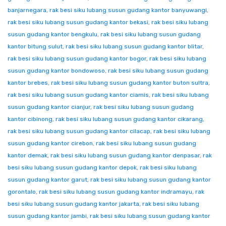
banjarnegara
,
rak besi siku lubang susun gudang kantor banyuwangi
,
rak besi siku lubang susun gudang kantor bekasi
,
rak besi siku lubang
susun gudang kantor bengkulu
,
rak besi siku lubang susun gudang
kantor bitung sulut
,
rak besi siku lubang susun gudang kantor blitar
,
rak besi siku lubang susun gudang kantor bogor
,
rak besi siku lubang
susun gudang kantor bondowoso
,
rak besi siku lubang susun gudang
kantor brebes
,
rak besi siku lubang susun gudang kantor buton sultra
,
rak besi siku lubang susun gudang kantor ciamis
,
rak besi siku lubang
susun gudang kantor cianjur
,
rak besi siku lubang susun gudang
kantor cibinong
,
rak besi siku lubang susun gudang kantor cikarang
,
rak besi siku lubang susun gudang kantor cilacap
,
rak besi siku lubang
susun gudang kantor cirebon
,
rak besi siku lubang susun gudang
kantor demak
,
rak besi siku lubang susun gudang kantor denpasar
,
rak
besi siku lubang susun gudang kantor depok
,
rak besi siku lubang
susun gudang kantor garut
,
rak besi siku lubang susun gudang kantor
gorontalo
,
rak besi siku lubang susun gudang kantor indramayu
,
rak
besi siku lubang susun gudang kantor jakarta
,
rak besi siku lubang
susun gudang kantor jambi
,
rak besi siku lubang susun gudang kantor