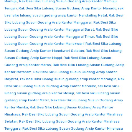
Mamuju
,
Rak Besi Siku Lubang Susun Gudang Arsip Kantor Mamuju
Tengah
,
Rak Besi Siku Lubang Susun Gudang Arsip Kantor Manado
,
rak
besi siku lubang susun gudang arsip kantor Mandailing Natal
,
Rak Besi
Siku Lubang Susun Gudang Arsip Kantor Manggarai
,
Rak Besi Siku
Lubang Susun Gudang Arsip Kantor Manggarai Barat
,
Rak Besi Siku
Lubang Susun Gudang Arsip Kantor Manggarai Timur
,
Rak Besi Siku
Lubang Susun Gudang Arsip Kantor Manokwari
,
Rak Besi Siku Lubang
Susun Gudang Arsip Kantor Manokwari Selatan
,
Rak Besi Siku Lubang
Susun Gudang Arsip Kantor Mappi
,
Rak Besi Siku Lubang Susun
Gudang Arsip Kantor Maros
,
Rak Besi Siku Lubang Susun Gudang Arsip
Kantor Mataram
,
Rak Besi Siku Lubang Susun Gudang Arsip Kantor
Maybrat
,
rak besi siku lubang susun gudang arsip kantor Merangin
,
Rak
Besi Siku Lubang Susun Gudang Arsip Kantor Merauke
,
rak besi siku
lubang susun gudang arsip kantor Mesuji
,
rak besi siku lubang susun
gudang arsip kantor Metro
,
Rak Besi Siku Lubang Susun Gudang Arsip
Kantor Mimika
,
Rak Besi Siku Lubang Susun Gudang Arsip Kantor
Minahasa
,
Rak Besi Siku Lubang Susun Gudang Arsip Kantor Minahasa
Selatan
,
Rak Besi Siku Lubang Susun Gudang Arsip Kantor Minahasa
Tenggara
,
Rak Besi Siku Lubang Susun Gudang Arsip Kantor Minahasa