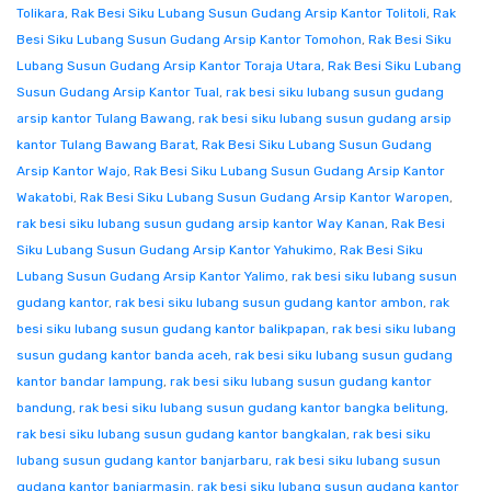
Tolikara
,
Rak Besi Siku Lubang Susun Gudang Arsip Kantor Tolitoli
,
Rak
Besi Siku Lubang Susun Gudang Arsip Kantor Tomohon
,
Rak Besi Siku
Lubang Susun Gudang Arsip Kantor Toraja Utara
,
Rak Besi Siku Lubang
Susun Gudang Arsip Kantor Tual
,
rak besi siku lubang susun gudang
arsip kantor Tulang Bawang
,
rak besi siku lubang susun gudang arsip
kantor Tulang Bawang Barat
,
Rak Besi Siku Lubang Susun Gudang
Arsip Kantor Wajo
,
Rak Besi Siku Lubang Susun Gudang Arsip Kantor
Wakatobi
,
Rak Besi Siku Lubang Susun Gudang Arsip Kantor Waropen
,
rak besi siku lubang susun gudang arsip kantor Way Kanan
,
Rak Besi
Siku Lubang Susun Gudang Arsip Kantor Yahukimo
,
Rak Besi Siku
Lubang Susun Gudang Arsip Kantor Yalimo
,
rak besi siku lubang susun
gudang kantor
,
rak besi siku lubang susun gudang kantor ambon
,
rak
besi siku lubang susun gudang kantor balikpapan
,
rak besi siku lubang
susun gudang kantor banda aceh
,
rak besi siku lubang susun gudang
kantor bandar lampung
,
rak besi siku lubang susun gudang kantor
bandung
,
rak besi siku lubang susun gudang kantor bangka belitung
,
rak besi siku lubang susun gudang kantor bangkalan
,
rak besi siku
lubang susun gudang kantor banjarbaru
,
rak besi siku lubang susun
gudang kantor banjarmasin
,
rak besi siku lubang susun gudang kantor