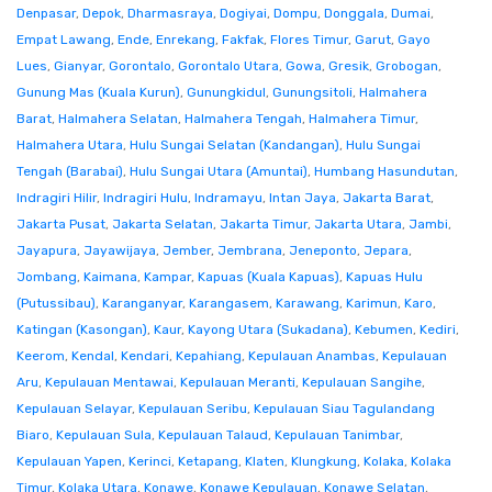
Denpasar
,
Depok
,
Dharmasraya
,
Dogiyai
,
Dompu
,
Donggala
,
Dumai
,
Empat Lawang
,
Ende
,
Enrekang
,
Fakfak
,
Flores Timur
,
Garut
,
Gayo
Lues
,
Gianyar
,
Gorontalo
,
Gorontalo Utara
,
Gowa
,
Gresik
,
Grobogan
,
Gunung Mas (Kuala Kurun)
,
Gunungkidul
,
Gunungsitoli
,
Halmahera
Barat
,
Halmahera Selatan
,
Halmahera Tengah
,
Halmahera Timur
,
Halmahera Utara
,
Hulu Sungai Selatan (Kandangan)
,
Hulu Sungai
Tengah (Barabai)
,
Hulu Sungai Utara (Amuntai)
,
Humbang Hasundutan
,
Indragiri Hilir
,
Indragiri Hulu
,
Indramayu
,
Intan Jaya
,
Jakarta Barat
,
Jakarta Pusat
,
Jakarta Selatan
,
Jakarta Timur
,
Jakarta Utara
,
Jambi
,
Jayapura
,
Jayawijaya
,
Jember
,
Jembrana
,
Jeneponto
,
Jepara
,
Jombang
,
Kaimana
,
Kampar
,
Kapuas (Kuala Kapuas)
,
Kapuas Hulu
(Putussibau)
,
Karanganyar
,
Karangasem
,
Karawang
,
Karimun
,
Karo
,
Katingan (Kasongan)
,
Kaur
,
Kayong Utara (Sukadana)
,
Kebumen
,
Kediri
,
Keerom
,
Kendal
,
Kendari
,
Kepahiang
,
Kepulauan Anambas
,
Kepulauan
Aru
,
Kepulauan Mentawai
,
Kepulauan Meranti
,
Kepulauan Sangihe
,
Kepulauan Selayar
,
Kepulauan Seribu
,
Kepulauan Siau Tagulandang
Biaro
,
Kepulauan Sula
,
Kepulauan Talaud
,
Kepulauan Tanimbar
,
Kepulauan Yapen
,
Kerinci
,
Ketapang
,
Klaten
,
Klungkung
,
Kolaka
,
Kolaka
Timur
,
Kolaka Utara
,
Konawe
,
Konawe Kepulauan
,
Konawe Selatan
,