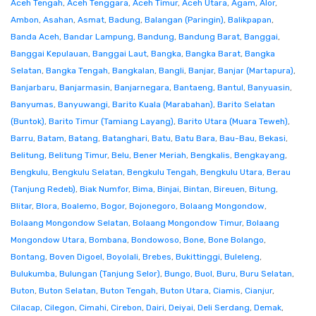
Aceh Tengah
,
Aceh Tenggara
,
Aceh Timur
,
Aceh Utara
,
Agam
,
Alor
,
Ambon
,
Asahan
,
Asmat
,
Badung
,
Balangan (Paringin)
,
Balikpapan
,
Banda Aceh
,
Bandar Lampung
,
Bandung
,
Bandung Barat
,
Banggai
,
Banggai Kepulauan
,
Banggai Laut
,
Bangka
,
Bangka Barat
,
Bangka
Selatan
,
Bangka Tengah
,
Bangkalan
,
Bangli
,
Banjar
,
Banjar (Martapura)
,
Banjarbaru
,
Banjarmasin
,
Banjarnegara
,
Bantaeng
,
Bantul
,
Banyuasin
,
Banyumas
,
Banyuwangi
,
Barito Kuala (Marabahan)
,
Barito Selatan
(Buntok)
,
Barito Timur (Tamiang Layang)
,
Barito Utara (Muara Teweh)
,
Barru
,
Batam
,
Batang
,
Batanghari
,
Batu
,
Batu Bara
,
Bau-Bau
,
Bekasi
,
Belitung
,
Belitung Timur
,
Belu
,
Bener Meriah
,
Bengkalis
,
Bengkayang
,
Bengkulu
,
Bengkulu Selatan
,
Bengkulu Tengah
,
Bengkulu Utara
,
Berau
(Tanjung Redeb)
,
Biak Numfor
,
Bima
,
Binjai
,
Bintan
,
Bireuen
,
Bitung
,
Blitar
,
Blora
,
Boalemo
,
Bogor
,
Bojonegoro
,
Bolaang Mongondow
,
Bolaang Mongondow Selatan
,
Bolaang Mongondow Timur
,
Bolaang
Mongondow Utara
,
Bombana
,
Bondowoso
,
Bone
,
Bone Bolango
,
Bontang
,
Boven Digoel
,
Boyolali
,
Brebes
,
Bukittinggi
,
Buleleng
,
Bulukumba
,
Bulungan (Tanjung Selor)
,
Bungo
,
Buol
,
Buru
,
Buru Selatan
,
Buton
,
Buton Selatan
,
Buton Tengah
,
Buton Utara
,
Ciamis
,
Cianjur
,
Cilacap
,
Cilegon
,
Cimahi
,
Cirebon
,
Dairi
,
Deiyai
,
Deli Serdang
,
Demak
,