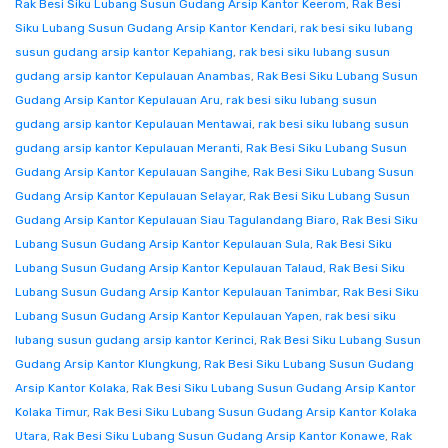
Rak Besi Siku Lubang Susun Gudang Arsip Kantor Keerom
,
Rak Besi
Siku Lubang Susun Gudang Arsip Kantor Kendari
,
rak besi siku lubang
susun gudang arsip kantor Kepahiang
,
rak besi siku lubang susun
gudang arsip kantor Kepulauan Anambas
,
Rak Besi Siku Lubang Susun
Gudang Arsip Kantor Kepulauan Aru
,
rak besi siku lubang susun
gudang arsip kantor Kepulauan Mentawai
,
rak besi siku lubang susun
gudang arsip kantor Kepulauan Meranti
,
Rak Besi Siku Lubang Susun
Gudang Arsip Kantor Kepulauan Sangihe
,
Rak Besi Siku Lubang Susun
Gudang Arsip Kantor Kepulauan Selayar
,
Rak Besi Siku Lubang Susun
Gudang Arsip Kantor Kepulauan Siau Tagulandang Biaro
,
Rak Besi Siku
Lubang Susun Gudang Arsip Kantor Kepulauan Sula
,
Rak Besi Siku
Lubang Susun Gudang Arsip Kantor Kepulauan Talaud
,
Rak Besi Siku
Lubang Susun Gudang Arsip Kantor Kepulauan Tanimbar
,
Rak Besi Siku
Lubang Susun Gudang Arsip Kantor Kepulauan Yapen
,
rak besi siku
lubang susun gudang arsip kantor Kerinci
,
Rak Besi Siku Lubang Susun
Gudang Arsip Kantor Klungkung
,
Rak Besi Siku Lubang Susun Gudang
Arsip Kantor Kolaka
,
Rak Besi Siku Lubang Susun Gudang Arsip Kantor
Kolaka Timur
,
Rak Besi Siku Lubang Susun Gudang Arsip Kantor Kolaka
Utara
,
Rak Besi Siku Lubang Susun Gudang Arsip Kantor Konawe
,
Rak