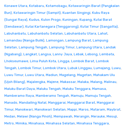
Konawe Utara
,
Kotabaru
,
Kotamobagu
,
Kotawaringin Barat (Pangkalan
Bun)
,
Kotawaringin Timur (Sampit)
,
Kuantan Singingi
,
Kubu Raya
(Sungai Raya)
,
Kudus
,
Kulon Progo
,
Kuningan
,
Kupang
,
Kutai Barat
(Sendawar)
,
Kutai Kartanegara (Tenggarong)
,
Kutai Timur (Sangatta)
,
Labuhanbatu
,
Labuhanbatu Selatan
,
Labuhanbatu Utara
,
Lahat
,
Lamandau (Nanga Bulik)
,
Lamongan
,
Lampung Barat
,
Lampung
Selatan
,
Lampung Tengah
,
Lampung Timur
,
Lampung Utara
,
Landak
(Ngabang)
,
Langkat
,
Langsa
,
Lanny Jaya
,
Lebak
,
Lebong
,
Lembata
,
Lhokseumawe
,
Lima Puluh Kota
,
Lingga
,
Lombok Barat
,
Lombok
Tengah
,
Lombok Timur
,
Lombok Utara
,
Lubuk Linggau
,
Lumajang
,
Luwu
,
Luwu Timur
,
Luwu Utara
,
Madiun
,
Magelang
,
Magetan
,
Mahakam Ulu
(Ujoh Bilang)
,
Majalengka
,
Majene
,
Makassar
,
Malaka
,
Malang
,
Malinau
,
Maluku Barat Daya
,
Maluku Tengah
,
Maluku Tenggara
,
Mamasa
,
Mamberamo Raya
,
Mamberamo Tengah
,
Mamuju
,
Mamuju Tengah
,
Manado
,
Mandailing Natal
,
Manggarai
,
Manggarai Barat
,
Manggarai
Timur
,
Manokwari
,
Manokwari Selatan
,
Mappi
,
Maros
,
Mataram
,
Maybrat
,
Medan
,
Melawi (Nanga Pinoh)
,
Mempawah
,
Merangin
,
Merauke
,
Mesuji
,
Metro
,
Mimika
,
Minahasa
,
Minahasa Selatan
,
Minahasa Tenggara
,