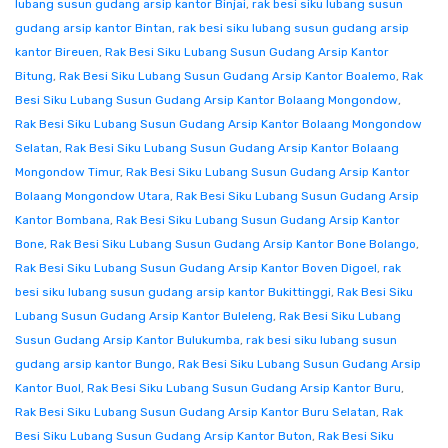
lubang susun gudang arsip kantor Binjai
,
rak besi siku lubang susun
gudang arsip kantor Bintan
,
rak besi siku lubang susun gudang arsip
kantor Bireuen
,
Rak Besi Siku Lubang Susun Gudang Arsip Kantor
Bitung
,
Rak Besi Siku Lubang Susun Gudang Arsip Kantor Boalemo
,
Rak
Besi Siku Lubang Susun Gudang Arsip Kantor Bolaang Mongondow
,
Rak Besi Siku Lubang Susun Gudang Arsip Kantor Bolaang Mongondow
Selatan
,
Rak Besi Siku Lubang Susun Gudang Arsip Kantor Bolaang
Mongondow Timur
,
Rak Besi Siku Lubang Susun Gudang Arsip Kantor
Bolaang Mongondow Utara
,
Rak Besi Siku Lubang Susun Gudang Arsip
Kantor Bombana
,
Rak Besi Siku Lubang Susun Gudang Arsip Kantor
Bone
,
Rak Besi Siku Lubang Susun Gudang Arsip Kantor Bone Bolango
,
Rak Besi Siku Lubang Susun Gudang Arsip Kantor Boven Digoel
,
rak
besi siku lubang susun gudang arsip kantor Bukittinggi
,
Rak Besi Siku
Lubang Susun Gudang Arsip Kantor Buleleng
,
Rak Besi Siku Lubang
Susun Gudang Arsip Kantor Bulukumba
,
rak besi siku lubang susun
gudang arsip kantor Bungo
,
Rak Besi Siku Lubang Susun Gudang Arsip
Kantor Buol
,
Rak Besi Siku Lubang Susun Gudang Arsip Kantor Buru
,
Rak Besi Siku Lubang Susun Gudang Arsip Kantor Buru Selatan
,
Rak
Besi Siku Lubang Susun Gudang Arsip Kantor Buton
,
Rak Besi Siku