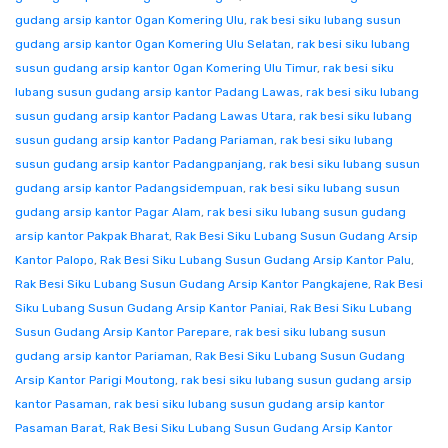
gudang arsip kantor Ogan Komering Ulu
,
rak besi siku lubang susun
gudang arsip kantor Ogan Komering Ulu Selatan
,
rak besi siku lubang
susun gudang arsip kantor Ogan Komering Ulu Timur
,
rak besi siku
lubang susun gudang arsip kantor Padang Lawas
,
rak besi siku lubang
susun gudang arsip kantor Padang Lawas Utara
,
rak besi siku lubang
susun gudang arsip kantor Padang Pariaman
,
rak besi siku lubang
susun gudang arsip kantor Padangpanjang
,
rak besi siku lubang susun
gudang arsip kantor Padangsidempuan
,
rak besi siku lubang susun
gudang arsip kantor Pagar Alam
,
rak besi siku lubang susun gudang
arsip kantor Pakpak Bharat
,
Rak Besi Siku Lubang Susun Gudang Arsip
Kantor Palopo
,
Rak Besi Siku Lubang Susun Gudang Arsip Kantor Palu
,
Rak Besi Siku Lubang Susun Gudang Arsip Kantor Pangkajene
,
Rak Besi
Siku Lubang Susun Gudang Arsip Kantor Paniai
,
Rak Besi Siku Lubang
Susun Gudang Arsip Kantor Parepare
,
rak besi siku lubang susun
gudang arsip kantor Pariaman
,
Rak Besi Siku Lubang Susun Gudang
Arsip Kantor Parigi Moutong
,
rak besi siku lubang susun gudang arsip
kantor Pasaman
,
rak besi siku lubang susun gudang arsip kantor
Pasaman Barat
,
Rak Besi Siku Lubang Susun Gudang Arsip Kantor