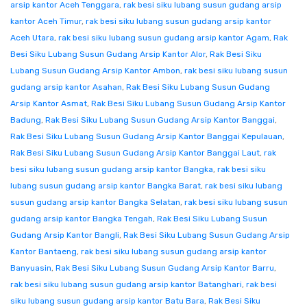
arsip kantor Aceh Tenggara
,
rak besi siku lubang susun gudang arsip
kantor Aceh Timur
,
rak besi siku lubang susun gudang arsip kantor
Aceh Utara
,
rak besi siku lubang susun gudang arsip kantor Agam
,
Rak
Besi Siku Lubang Susun Gudang Arsip Kantor Alor
,
Rak Besi Siku
Lubang Susun Gudang Arsip Kantor Ambon
,
rak besi siku lubang susun
gudang arsip kantor Asahan
,
Rak Besi Siku Lubang Susun Gudang
Arsip Kantor Asmat
,
Rak Besi Siku Lubang Susun Gudang Arsip Kantor
Badung
,
Rak Besi Siku Lubang Susun Gudang Arsip Kantor Banggai
,
Rak Besi Siku Lubang Susun Gudang Arsip Kantor Banggai Kepulauan
,
Rak Besi Siku Lubang Susun Gudang Arsip Kantor Banggai Laut
,
rak
besi siku lubang susun gudang arsip kantor Bangka
,
rak besi siku
lubang susun gudang arsip kantor Bangka Barat
,
rak besi siku lubang
susun gudang arsip kantor Bangka Selatan
,
rak besi siku lubang susun
gudang arsip kantor Bangka Tengah
,
Rak Besi Siku Lubang Susun
Gudang Arsip Kantor Bangli
,
Rak Besi Siku Lubang Susun Gudang Arsip
Kantor Bantaeng
,
rak besi siku lubang susun gudang arsip kantor
Banyuasin
,
Rak Besi Siku Lubang Susun Gudang Arsip Kantor Barru
,
rak besi siku lubang susun gudang arsip kantor Batanghari
,
rak besi
siku lubang susun gudang arsip kantor Batu Bara
,
Rak Besi Siku