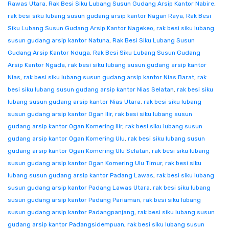
Rawas Utara
,
Rak Besi Siku Lubang Susun Gudang Arsip Kantor Nabire
,
rak besi siku lubang susun gudang arsip kantor Nagan Raya
,
Rak Besi
Siku Lubang Susun Gudang Arsip Kantor Nagekeo
,
rak besi siku lubang
susun gudang arsip kantor Natuna
,
Rak Besi Siku Lubang Susun
Gudang Arsip Kantor Nduga
,
Rak Besi Siku Lubang Susun Gudang
Arsip Kantor Ngada
,
rak besi siku lubang susun gudang arsip kantor
Nias
,
rak besi siku lubang susun gudang arsip kantor Nias Barat
,
rak
besi siku lubang susun gudang arsip kantor Nias Selatan
,
rak besi siku
lubang susun gudang arsip kantor Nias Utara
,
rak besi siku lubang
susun gudang arsip kantor Ogan Ilir
,
rak besi siku lubang susun
gudang arsip kantor Ogan Komering Ilir
,
rak besi siku lubang susun
gudang arsip kantor Ogan Komering Ulu
,
rak besi siku lubang susun
gudang arsip kantor Ogan Komering Ulu Selatan
,
rak besi siku lubang
susun gudang arsip kantor Ogan Komering Ulu Timur
,
rak besi siku
lubang susun gudang arsip kantor Padang Lawas
,
rak besi siku lubang
susun gudang arsip kantor Padang Lawas Utara
,
rak besi siku lubang
susun gudang arsip kantor Padang Pariaman
,
rak besi siku lubang
susun gudang arsip kantor Padangpanjang
,
rak besi siku lubang susun
gudang arsip kantor Padangsidempuan
,
rak besi siku lubang susun