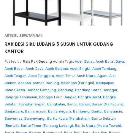
ARTIKEL SEPUTAR RAK
RAK BESI SIKU LUBANG 5 SUSUN UNTUK GUDANG
KANTOR
Posted by
Raja Rak Gudang Admin
Tags:
Aceh Barat
,
Aceh Barat Daya
,
Aceh Besar
,
Aceh Jaya
,
Aceh Selatan
,
Aceh Singkil
,
Aceh Tamiang
,
Aceh Tengah
,
Aceh Tenggara
,
Aceh Timur
,
Aceh Utara
,
Agam
,
Alor
,
Ambon
,
Asahan
,
Asmat
,
Badung
,
Balangan (Paringin)
,
Balikpapan
,
Banda Aceh
,
Bandar Lampung
,
Bandung
,
Bandung Barat
,
Banggai
,
Banggai Kepulauan
,
Banggai Laut
,
Bangka
,
Bangka Barat
,
Bangka
Selatan
,
Bangka Tengah
,
Bangkalan
,
Bangli
,
Banjar
,
Banjar (Martapura)
,
Banjarbaru
,
Banjarmasin
,
Banjarnegara
,
Bantaeng
,
Bantul
,
Banyuasin
,
Banyumas
,
Banyuwangi
,
Barito Kuala (Marabahan)
,
Barito Selatan
(Buntok)
,
Barito Timur (Tamiang Layang)
,
Barito Utara (Muara Teweh)
,
Barru
,
Batam
,
Batang
,
Batanghari
,
Batu
,
Batu Bara
,
Bau-Bau
,
Bekasi
,