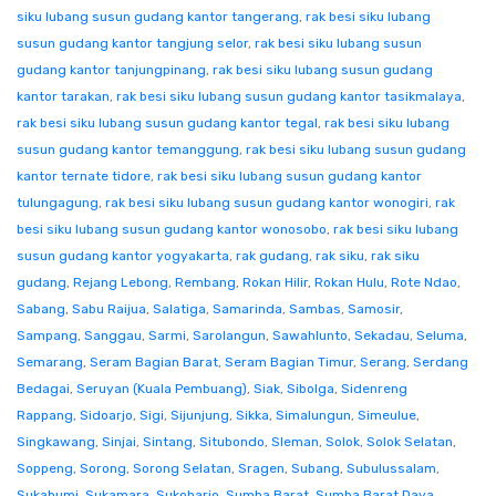
siku lubang susun gudang kantor tangerang
,
rak besi siku lubang
susun gudang kantor tangjung selor
,
rak besi siku lubang susun
gudang kantor tanjungpinang
,
rak besi siku lubang susun gudang
kantor tarakan
,
rak besi siku lubang susun gudang kantor tasikmalaya
,
rak besi siku lubang susun gudang kantor tegal
,
rak besi siku lubang
susun gudang kantor temanggung
,
rak besi siku lubang susun gudang
kantor ternate tidore
,
rak besi siku lubang susun gudang kantor
tulungagung
,
rak besi siku lubang susun gudang kantor wonogiri
,
rak
besi siku lubang susun gudang kantor wonosobo
,
rak besi siku lubang
susun gudang kantor yogyakarta
,
rak gudang
,
rak siku
,
rak siku
gudang
,
Rejang Lebong
,
Rembang
,
Rokan Hilir
,
Rokan Hulu
,
Rote Ndao
,
Sabang
,
Sabu Raijua
,
Salatiga
,
Samarinda
,
Sambas
,
Samosir
,
Sampang
,
Sanggau
,
Sarmi
,
Sarolangun
,
Sawahlunto
,
Sekadau
,
Seluma
,
Semarang
,
Seram Bagian Barat
,
Seram Bagian Timur
,
Serang
,
Serdang
Bedagai
,
Seruyan (Kuala Pembuang)
,
Siak
,
Sibolga
,
Sidenreng
Rappang
,
Sidoarjo
,
Sigi
,
Sijunjung
,
Sikka
,
Simalungun
,
Simeulue
,
Singkawang
,
Sinjai
,
Sintang
,
Situbondo
,
Sleman
,
Solok
,
Solok Selatan
,
Soppeng
,
Sorong
,
Sorong Selatan
,
Sragen
,
Subang
,
Subulussalam
,
Sukabumi
,
Sukamara
,
Sukoharjo
,
Sumba Barat
,
Sumba Barat Daya
,