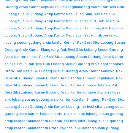
Gudang Arsip Kantor Kepulauan Siau Tagulandang Biaro
,
Rak Besi Siku
Lubang Susun Gudang Arsip Kantor Kepulauan Sula
,
Rak Besi Siku
Lubang Susun Gudang Arsip Kantor Kepulauan Talaud
,
Rak Besi Siku
Lubang Susun Gudang Arsip Kantor Kepulauan Tanimbar
,
Rak Besi Siku
Lubang Susun Gudang Arsip Kantor Kepulauan Yapen
,
rak besi siku
lubang susun gudang arsip kantor Kerinci
,
Rak Besi Siku Lubang Susun
Gudang Arsip Kantor Klungkung
,
Rak Besi Siku Lubang Susun Gudang
Arsip Kantor Kolaka
,
Rak Besi Siku Lubang Susun Gudang Arsip Kantor
Kolaka Timur
,
Rak Besi Siku Lubang Susun Gudang Arsip Kantor Kolaka
Utara
,
Rak Besi Siku Lubang Susun Gudang Arsip Kantor Konawe
,
Rak
Besi Siku Lubang Susun Gudang Arsip Kantor Konawe Kepulauan
,
Rak
Besi Siku Lubang Susun Gudang Arsip Kantor Konawe Selatan
,
Rak
Besi Siku Lubang Susun Gudang Arsip Kantor Konawe Utara
,
rak besi
siku lubang susun gudang arsip kantor Kuantan Singingi
,
Rak Besi Siku
Lubang Susun Gudang Arsip Kantor Kupang
,
rak besi siku lubang susun
gudang arsip kantor Labuhanbatu
,
rak besi siku lubang susun gudang
arsip kantor Labuhanbatu Selatan
,
rak besi siku lubang susun gudang
arsip kantor Labuhanbatu Utara
,
rak besi siku lubang susun gudang