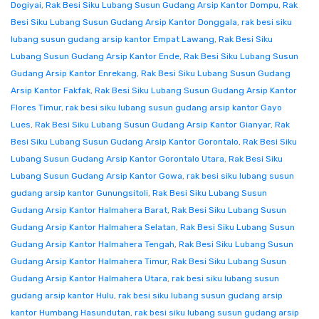
Dogiyai
,
Rak Besi Siku Lubang Susun Gudang Arsip Kantor Dompu
,
Rak
Besi Siku Lubang Susun Gudang Arsip Kantor Donggala
,
rak besi siku
lubang susun gudang arsip kantor Empat Lawang
,
Rak Besi Siku
Lubang Susun Gudang Arsip Kantor Ende
,
Rak Besi Siku Lubang Susun
Gudang Arsip Kantor Enrekang
,
Rak Besi Siku Lubang Susun Gudang
Arsip Kantor Fakfak
,
Rak Besi Siku Lubang Susun Gudang Arsip Kantor
Flores Timur
,
rak besi siku lubang susun gudang arsip kantor Gayo
Lues
,
Rak Besi Siku Lubang Susun Gudang Arsip Kantor Gianyar
,
Rak
Besi Siku Lubang Susun Gudang Arsip Kantor Gorontalo
,
Rak Besi Siku
Lubang Susun Gudang Arsip Kantor Gorontalo Utara
,
Rak Besi Siku
Lubang Susun Gudang Arsip Kantor Gowa
,
rak besi siku lubang susun
gudang arsip kantor Gunungsitoli
,
Rak Besi Siku Lubang Susun
Gudang Arsip Kantor Halmahera Barat
,
Rak Besi Siku Lubang Susun
Gudang Arsip Kantor Halmahera Selatan
,
Rak Besi Siku Lubang Susun
Gudang Arsip Kantor Halmahera Tengah
,
Rak Besi Siku Lubang Susun
Gudang Arsip Kantor Halmahera Timur
,
Rak Besi Siku Lubang Susun
Gudang Arsip Kantor Halmahera Utara
,
rak besi siku lubang susun
gudang arsip kantor Hulu
,
rak besi siku lubang susun gudang arsip
kantor Humbang Hasundutan
,
rak besi siku lubang susun gudang arsip