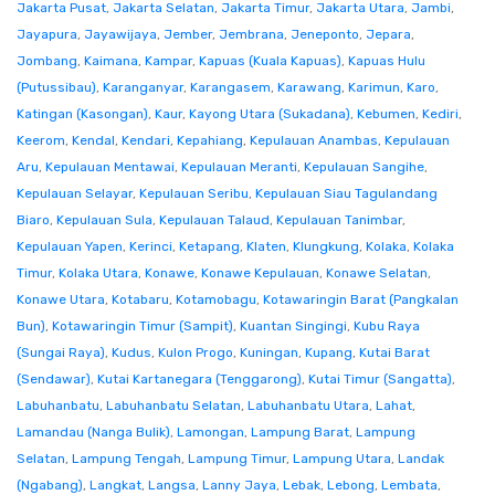
Jakarta Pusat
,
Jakarta Selatan
,
Jakarta Timur
,
Jakarta Utara
,
Jambi
,
Jayapura
,
Jayawijaya
,
Jember
,
Jembrana
,
Jeneponto
,
Jepara
,
Jombang
,
Kaimana
,
Kampar
,
Kapuas (Kuala Kapuas)
,
Kapuas Hulu
(Putussibau)
,
Karanganyar
,
Karangasem
,
Karawang
,
Karimun
,
Karo
,
Katingan (Kasongan)
,
Kaur
,
Kayong Utara (Sukadana)
,
Kebumen
,
Kediri
,
Keerom
,
Kendal
,
Kendari
,
Kepahiang
,
Kepulauan Anambas
,
Kepulauan
Aru
,
Kepulauan Mentawai
,
Kepulauan Meranti
,
Kepulauan Sangihe
,
Kepulauan Selayar
,
Kepulauan Seribu
,
Kepulauan Siau Tagulandang
Biaro
,
Kepulauan Sula
,
Kepulauan Talaud
,
Kepulauan Tanimbar
,
Kepulauan Yapen
,
Kerinci
,
Ketapang
,
Klaten
,
Klungkung
,
Kolaka
,
Kolaka
Timur
,
Kolaka Utara
,
Konawe
,
Konawe Kepulauan
,
Konawe Selatan
,
Konawe Utara
,
Kotabaru
,
Kotamobagu
,
Kotawaringin Barat (Pangkalan
Bun)
,
Kotawaringin Timur (Sampit)
,
Kuantan Singingi
,
Kubu Raya
(Sungai Raya)
,
Kudus
,
Kulon Progo
,
Kuningan
,
Kupang
,
Kutai Barat
(Sendawar)
,
Kutai Kartanegara (Tenggarong)
,
Kutai Timur (Sangatta)
,
Labuhanbatu
,
Labuhanbatu Selatan
,
Labuhanbatu Utara
,
Lahat
,
Lamandau (Nanga Bulik)
,
Lamongan
,
Lampung Barat
,
Lampung
Selatan
,
Lampung Tengah
,
Lampung Timur
,
Lampung Utara
,
Landak
(Ngabang)
,
Langkat
,
Langsa
,
Lanny Jaya
,
Lebak
,
Lebong
,
Lembata
,