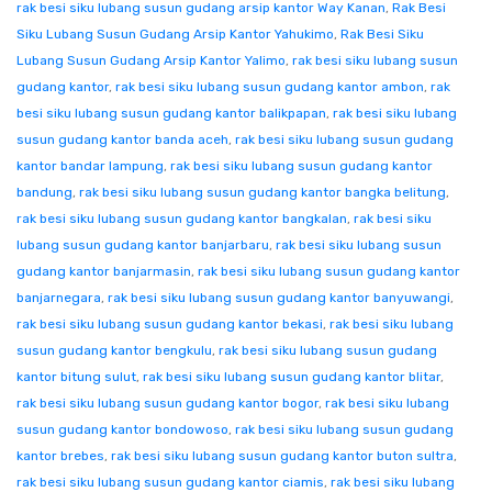
rak besi siku lubang susun gudang arsip kantor Way Kanan
,
Rak Besi
Siku Lubang Susun Gudang Arsip Kantor Yahukimo
,
Rak Besi Siku
Lubang Susun Gudang Arsip Kantor Yalimo
,
rak besi siku lubang susun
gudang kantor
,
rak besi siku lubang susun gudang kantor ambon
,
rak
besi siku lubang susun gudang kantor balikpapan
,
rak besi siku lubang
susun gudang kantor banda aceh
,
rak besi siku lubang susun gudang
kantor bandar lampung
,
rak besi siku lubang susun gudang kantor
bandung
,
rak besi siku lubang susun gudang kantor bangka belitung
,
rak besi siku lubang susun gudang kantor bangkalan
,
rak besi siku
lubang susun gudang kantor banjarbaru
,
rak besi siku lubang susun
gudang kantor banjarmasin
,
rak besi siku lubang susun gudang kantor
banjarnegara
,
rak besi siku lubang susun gudang kantor banyuwangi
,
rak besi siku lubang susun gudang kantor bekasi
,
rak besi siku lubang
susun gudang kantor bengkulu
,
rak besi siku lubang susun gudang
kantor bitung sulut
,
rak besi siku lubang susun gudang kantor blitar
,
rak besi siku lubang susun gudang kantor bogor
,
rak besi siku lubang
susun gudang kantor bondowoso
,
rak besi siku lubang susun gudang
kantor brebes
,
rak besi siku lubang susun gudang kantor buton sultra
,
rak besi siku lubang susun gudang kantor ciamis
,
rak besi siku lubang