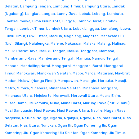
Selatan
,
Lampung Tengah
,
Lampung Timur
,
Lampung Utara
,
Landak
(Ngabang)
,
Langkat
,
Langsa
,
Lanny Jaya
,
Lebak
,
Lebong
,
Lembata
,
Lhokseumawe
,
Lima Puluh Kota
,
Lingga
,
Lombok Barat
,
Lombok
Tengah
,
Lombok Timur
,
Lombok Utara
,
Lubuk Linggau
,
Lumajang
,
Luwu
,
Luwu Timur
,
Luwu Utara
,
Madiun
,
Magelang
,
Magetan
,
Mahakam Ulu
(Ujoh Bilang)
,
Majalengka
,
Majene
,
Makassar
,
Malaka
,
Malang
,
Malinau
,
Maluku Barat Daya
,
Maluku Tengah
,
Maluku Tenggara
,
Mamasa
,
Mamberamo Raya
,
Mamberamo Tengah
,
Mamuju
,
Mamuju Tengah
,
Manado
,
Mandailing Natal
,
Manggarai
,
Manggarai Barat
,
Manggarai
Timur
,
Manokwari
,
Manokwari Selatan
,
Mappi
,
Maros
,
Mataram
,
Maybrat
,
Medan
,
Melawi (Nanga Pinoh)
,
Mempawah
,
Merangin
,
Merauke
,
Mesuji
,
Metro
,
Mimika
,
Minahasa
,
Minahasa Selatan
,
Minahasa Tenggara
,
Minahasa Utara
,
Mojokerto
,
Morowali
,
Morowali Utara
,
Muara Enim
,
Muaro Jambi
,
Mukomuko
,
Muna
,
Muna Barat
,
Murung Raya (Puruk Cahu)
,
Musi Banyuasin
,
Musi Rawas
,
Musi Rawas Utara
,
Nabire
,
Nagan Raya
,
Nagekeo
,
Natuna
,
Nduga
,
Ngada
,
Nganjuk
,
Ngawi
,
Nias
,
Nias Barat
,
Nias
Selatan
,
Nias Utara
,
Nunukan
,
Ogan Ilir
,
Ogan Komering Ilir
,
Ogan
Komering Ulu
,
Ogan Komering Ulu Selatan
,
Ogan Komering Ulu Timur
,