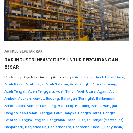
ARTIKEL SEPUTAR RAK
RAK INDUSTRI HEAVY DUTY UNTUK PERGUDANGAN
BESAR
Posted by
Raja Rak Gudang Admin
Tags:
Aceh Barat
,
Aceh Barat Daya
,
Aceh Besar
,
Aceh Jaya
,
Aceh Selatan
,
Aceh Singkil
,
Aceh Tamiang
,
Aceh Tengah
,
Aceh Tenggara
,
Aceh Timur
,
Aceh Utara
,
Agam
,
Alor
,
Ambon
,
Asahan
,
Asmat
,
Badung
,
Balangan (Paringin)
,
Balikpapan
,
Banda Aceh
,
Bandar Lampung
,
Bandung
,
Bandung Barat
,
Banggai
,
Banggai Kepulauan
,
Banggai Laut
,
Bangka
,
Bangka Barat
,
Bangka
Selatan
,
Bangka Tengah
,
Bangkalan
,
Bangli
,
Banjar
,
Banjar (Martapura)
,
Banjarbaru
,
Banjarmasin
,
Banjarnegara
,
Bantaeng
,
Bantul
,
Banyuasin
,