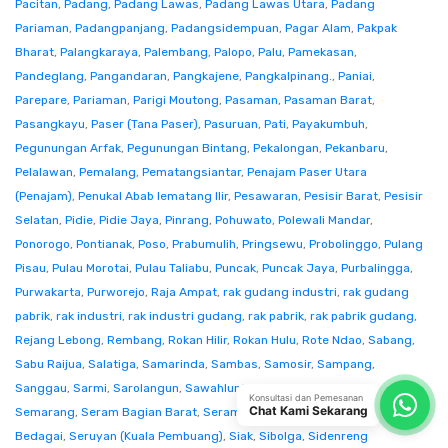
Pacitan
,
Padang
,
Padang Lawas
,
Padang Lawas Utara
,
Padang
Pariaman
,
Padangpanjang
,
Padangsidempuan
,
Pagar Alam
,
Pakpak
Bharat
,
Palangkaraya
,
Palembang
,
Palopo
,
Palu
,
Pamekasan
,
Pandeglang
,
Pangandaran
,
Pangkajene
,
Pangkalpinang.
,
Paniai
,
Parepare
,
Pariaman
,
Parigi Moutong
,
Pasaman
,
Pasaman Barat
,
Pasangkayu
,
Paser (Tana Paser)
,
Pasuruan
,
Pati
,
Payakumbuh
,
Pegunungan Arfak
,
Pegunungan Bintang
,
Pekalongan
,
Pekanbaru
,
Pelalawan
,
Pemalang
,
Pematangsiantar
,
Penajam Paser Utara
(Penajam)
,
Penukal Abab lematang Ilir
,
Pesawaran
,
Pesisir Barat
,
Pesisir
Selatan
,
Pidie
,
Pidie Jaya
,
Pinrang
,
Pohuwato
,
Polewali Mandar
,
Ponorogo
,
Pontianak
,
Poso
,
Prabumulih
,
Pringsewu
,
Probolinggo
,
Pulang
Pisau
,
Pulau Morotai
,
Pulau Taliabu
,
Puncak
,
Puncak Jaya
,
Purbalingga
,
Purwakarta
,
Purworejo
,
Raja Ampat
,
rak gudang industri
,
rak gudang
pabrik
,
rak industri
,
rak industri gudang
,
rak pabrik
,
rak pabrik gudang
,
Rejang Lebong
,
Rembang
,
Rokan Hilir
,
Rokan Hulu
,
Rote Ndao
,
Sabang
,
Sabu Raijua
,
Salatiga
,
Samarinda
,
Sambas
,
Samosir
,
Sampang
,
Sanggau
,
Sarmi
,
Sarolangun
,
Sawahlunto
,
Sekadau
,
Seluma
,
Konsultasi dan Pemesanan
Chat Kami Sekarang
Semarang
,
Seram Bagian Barat
,
Seram Bagian Timur
,
Serang
,
Serdang
Bedagai
,
Seruyan (Kuala Pembuang)
,
Siak
,
Sibolga
,
Sidenreng