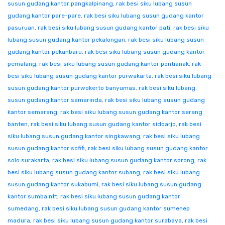
susun gudang kantor pangkalpinang
,
rak besi siku lubang susun
gudang kantor pare-pare
,
rak besi siku lubang susun gudang kantor
pasuruan
,
rak besi siku lubang susun gudang kantor pati
,
rak besi siku
lubang susun gudang kantor pekalongan
,
rak besi siku lubang susun
gudang kantor pekanbaru
,
rak besi siku lubang susun gudang kantor
pemalang
,
rak besi siku lubang susun gudang kantor pontianak
,
rak
besi siku lubang susun gudang kantor purwakarta
,
rak besi siku lubang
susun gudang kantor purwokerto banyumas
,
rak besi siku lubang
susun gudang kantor samarinda
,
rak besi siku lubang susun gudang
kantor semarang
,
rak besi siku lubang susun gudang kantor serang
banten
,
rak besi siku lubang susun gudang kantor sidoarjo
,
rak besi
siku lubang susun gudang kantor singkawang
,
rak besi siku lubang
susun gudang kantor sofifi
,
rak besi siku lubang susun gudang kantor
solo surakarta
,
rak besi siku lubang susun gudang kantor sorong
,
rak
besi siku lubang susun gudang kantor subang
,
rak besi siku lubang
susun gudang kantor sukabumi
,
rak besi siku lubang susun gudang
kantor sumba ntt
,
rak besi siku lubang susun gudang kantor
sumedang
,
rak besi siku lubang susun gudang kantor sumenep
madura
,
rak besi siku lubang susun gudang kantor surabaya
,
rak besi