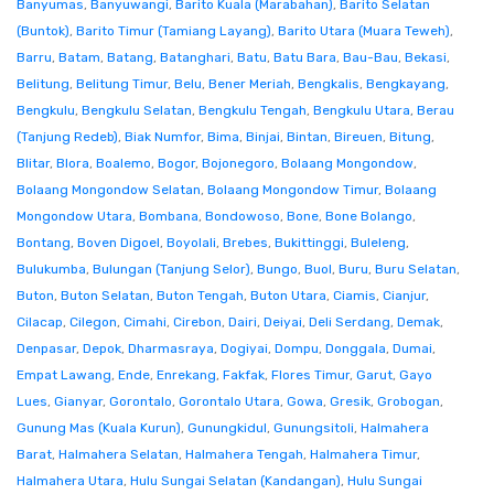
Banyumas
,
Banyuwangi
,
Barito Kuala (Marabahan)
,
Barito Selatan
(Buntok)
,
Barito Timur (Tamiang Layang)
,
Barito Utara (Muara Teweh)
,
Barru
,
Batam
,
Batang
,
Batanghari
,
Batu
,
Batu Bara
,
Bau-Bau
,
Bekasi
,
Belitung
,
Belitung Timur
,
Belu
,
Bener Meriah
,
Bengkalis
,
Bengkayang
,
Bengkulu
,
Bengkulu Selatan
,
Bengkulu Tengah
,
Bengkulu Utara
,
Berau
(Tanjung Redeb)
,
Biak Numfor
,
Bima
,
Binjai
,
Bintan
,
Bireuen
,
Bitung
,
Blitar
,
Blora
,
Boalemo
,
Bogor
,
Bojonegoro
,
Bolaang Mongondow
,
Bolaang Mongondow Selatan
,
Bolaang Mongondow Timur
,
Bolaang
Mongondow Utara
,
Bombana
,
Bondowoso
,
Bone
,
Bone Bolango
,
Bontang
,
Boven Digoel
,
Boyolali
,
Brebes
,
Bukittinggi
,
Buleleng
,
Bulukumba
,
Bulungan (Tanjung Selor)
,
Bungo
,
Buol
,
Buru
,
Buru Selatan
,
Buton
,
Buton Selatan
,
Buton Tengah
,
Buton Utara
,
Ciamis
,
Cianjur
,
Cilacap
,
Cilegon
,
Cimahi
,
Cirebon
,
Dairi
,
Deiyai
,
Deli Serdang
,
Demak
,
Denpasar
,
Depok
,
Dharmasraya
,
Dogiyai
,
Dompu
,
Donggala
,
Dumai
,
Empat Lawang
,
Ende
,
Enrekang
,
Fakfak
,
Flores Timur
,
Garut
,
Gayo
Lues
,
Gianyar
,
Gorontalo
,
Gorontalo Utara
,
Gowa
,
Gresik
,
Grobogan
,
Gunung Mas (Kuala Kurun)
,
Gunungkidul
,
Gunungsitoli
,
Halmahera
Barat
,
Halmahera Selatan
,
Halmahera Tengah
,
Halmahera Timur
,
Halmahera Utara
,
Hulu Sungai Selatan (Kandangan)
,
Hulu Sungai