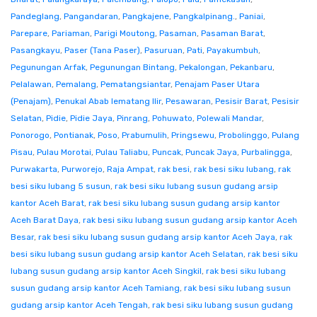
Pandeglang
,
Pangandaran
,
Pangkajene
,
Pangkalpinang.
,
Paniai
,
Parepare
,
Pariaman
,
Parigi Moutong
,
Pasaman
,
Pasaman Barat
,
Pasangkayu
,
Paser (Tana Paser)
,
Pasuruan
,
Pati
,
Payakumbuh
,
Pegunungan Arfak
,
Pegunungan Bintang
,
Pekalongan
,
Pekanbaru
,
Pelalawan
,
Pemalang
,
Pematangsiantar
,
Penajam Paser Utara
(Penajam)
,
Penukal Abab lematang Ilir
,
Pesawaran
,
Pesisir Barat
,
Pesisir
Selatan
,
Pidie
,
Pidie Jaya
,
Pinrang
,
Pohuwato
,
Polewali Mandar
,
Ponorogo
,
Pontianak
,
Poso
,
Prabumulih
,
Pringsewu
,
Probolinggo
,
Pulang
Pisau
,
Pulau Morotai
,
Pulau Taliabu
,
Puncak
,
Puncak Jaya
,
Purbalingga
,
Purwakarta
,
Purworejo
,
Raja Ampat
,
rak besi
,
rak besi siku lubang
,
rak
besi siku lubang 5 susun
,
rak besi siku lubang susun gudang arsip
kantor Aceh Barat
,
rak besi siku lubang susun gudang arsip kantor
Aceh Barat Daya
,
rak besi siku lubang susun gudang arsip kantor Aceh
Besar
,
rak besi siku lubang susun gudang arsip kantor Aceh Jaya
,
rak
besi siku lubang susun gudang arsip kantor Aceh Selatan
,
rak besi siku
lubang susun gudang arsip kantor Aceh Singkil
,
rak besi siku lubang
susun gudang arsip kantor Aceh Tamiang
,
rak besi siku lubang susun
gudang arsip kantor Aceh Tengah
,
rak besi siku lubang susun gudang