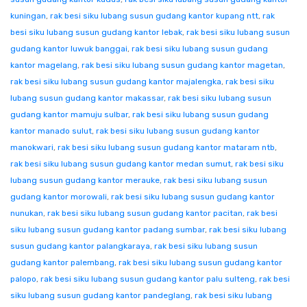
kuningan
,
rak besi siku lubang susun gudang kantor kupang ntt
,
rak
besi siku lubang susun gudang kantor lebak
,
rak besi siku lubang susun
gudang kantor luwuk banggai
,
rak besi siku lubang susun gudang
kantor magelang
,
rak besi siku lubang susun gudang kantor magetan
,
rak besi siku lubang susun gudang kantor majalengka
,
rak besi siku
lubang susun gudang kantor makassar
,
rak besi siku lubang susun
gudang kantor mamuju sulbar
,
rak besi siku lubang susun gudang
kantor manado sulut
,
rak besi siku lubang susun gudang kantor
manokwari
,
rak besi siku lubang susun gudang kantor mataram ntb
,
rak besi siku lubang susun gudang kantor medan sumut
,
rak besi siku
lubang susun gudang kantor merauke
,
rak besi siku lubang susun
gudang kantor morowali
,
rak besi siku lubang susun gudang kantor
nunukan
,
rak besi siku lubang susun gudang kantor pacitan
,
rak besi
siku lubang susun gudang kantor padang sumbar
,
rak besi siku lubang
susun gudang kantor palangkaraya
,
rak besi siku lubang susun
gudang kantor palembang
,
rak besi siku lubang susun gudang kantor
palopo
,
rak besi siku lubang susun gudang kantor palu sulteng
,
rak besi
siku lubang susun gudang kantor pandeglang
,
rak besi siku lubang