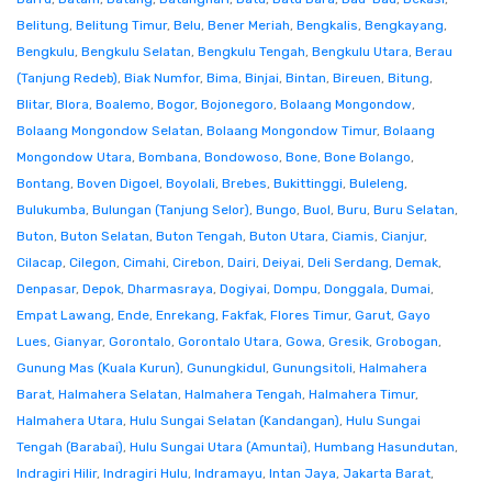
Belitung
,
Belitung Timur
,
Belu
,
Bener Meriah
,
Bengkalis
,
Bengkayang
,
Bengkulu
,
Bengkulu Selatan
,
Bengkulu Tengah
,
Bengkulu Utara
,
Berau
(Tanjung Redeb)
,
Biak Numfor
,
Bima
,
Binjai
,
Bintan
,
Bireuen
,
Bitung
,
Blitar
,
Blora
,
Boalemo
,
Bogor
,
Bojonegoro
,
Bolaang Mongondow
,
Bolaang Mongondow Selatan
,
Bolaang Mongondow Timur
,
Bolaang
Mongondow Utara
,
Bombana
,
Bondowoso
,
Bone
,
Bone Bolango
,
Bontang
,
Boven Digoel
,
Boyolali
,
Brebes
,
Bukittinggi
,
Buleleng
,
Bulukumba
,
Bulungan (Tanjung Selor)
,
Bungo
,
Buol
,
Buru
,
Buru Selatan
,
Buton
,
Buton Selatan
,
Buton Tengah
,
Buton Utara
,
Ciamis
,
Cianjur
,
Cilacap
,
Cilegon
,
Cimahi
,
Cirebon
,
Dairi
,
Deiyai
,
Deli Serdang
,
Demak
,
Denpasar
,
Depok
,
Dharmasraya
,
Dogiyai
,
Dompu
,
Donggala
,
Dumai
,
Empat Lawang
,
Ende
,
Enrekang
,
Fakfak
,
Flores Timur
,
Garut
,
Gayo
Lues
,
Gianyar
,
Gorontalo
,
Gorontalo Utara
,
Gowa
,
Gresik
,
Grobogan
,
Gunung Mas (Kuala Kurun)
,
Gunungkidul
,
Gunungsitoli
,
Halmahera
Barat
,
Halmahera Selatan
,
Halmahera Tengah
,
Halmahera Timur
,
Halmahera Utara
,
Hulu Sungai Selatan (Kandangan)
,
Hulu Sungai
Tengah (Barabai)
,
Hulu Sungai Utara (Amuntai)
,
Humbang Hasundutan
,
Indragiri Hilir
,
Indragiri Hulu
,
Indramayu
,
Intan Jaya
,
Jakarta Barat
,