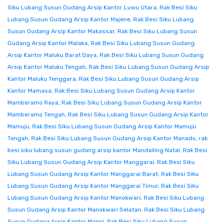
Siku Lubang Susun Gudang Arsip Kantor Luwu Utara
,
Rak Besi Siku
Lubang Susun Gudang Arsip Kantor Majene
,
Rak Besi Siku Lubang
Susun Gudang Arsip Kantor Makassar
,
Rak Besi Siku Lubang Susun
Gudang Arsip Kantor Malaka
,
Rak Besi Siku Lubang Susun Gudang
Arsip Kantor Maluku Barat Daya
,
Rak Besi Siku Lubang Susun Gudang
Arsip Kantor Maluku Tengah
,
Rak Besi Siku Lubang Susun Gudang Arsip
Kantor Maluku Tenggara
,
Rak Besi Siku Lubang Susun Gudang Arsip
Kantor Mamasa
,
Rak Besi Siku Lubang Susun Gudang Arsip Kantor
Mamberamo Raya
,
Rak Besi Siku Lubang Susun Gudang Arsip Kantor
Mamberamo Tengah
,
Rak Besi Siku Lubang Susun Gudang Arsip Kantor
Mamuju
,
Rak Besi Siku Lubang Susun Gudang Arsip Kantor Mamuju
Tengah
,
Rak Besi Siku Lubang Susun Gudang Arsip Kantor Manado
,
rak
besi siku lubang susun gudang arsip kantor Mandailing Natal
,
Rak Besi
Siku Lubang Susun Gudang Arsip Kantor Manggarai
,
Rak Besi Siku
Lubang Susun Gudang Arsip Kantor Manggarai Barat
,
Rak Besi Siku
Lubang Susun Gudang Arsip Kantor Manggarai Timur
,
Rak Besi Siku
Lubang Susun Gudang Arsip Kantor Manokwari
,
Rak Besi Siku Lubang
Susun Gudang Arsip Kantor Manokwari Selatan
,
Rak Besi Siku Lubang
Susun Gudang Arsip Kantor Mappi
,
Rak Besi Siku Lubang Susun