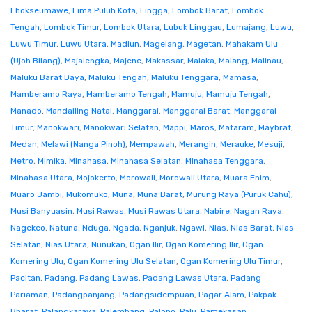
Lhokseumawe
,
Lima Puluh Kota
,
Lingga
,
Lombok Barat
,
Lombok
Tengah
,
Lombok Timur
,
Lombok Utara
,
Lubuk Linggau
,
Lumajang
,
Luwu
,
Luwu Timur
,
Luwu Utara
,
Madiun
,
Magelang
,
Magetan
,
Mahakam Ulu
(Ujoh Bilang)
,
Majalengka
,
Majene
,
Makassar
,
Malaka
,
Malang
,
Malinau
,
Maluku Barat Daya
,
Maluku Tengah
,
Maluku Tenggara
,
Mamasa
,
Mamberamo Raya
,
Mamberamo Tengah
,
Mamuju
,
Mamuju Tengah
,
Manado
,
Mandailing Natal
,
Manggarai
,
Manggarai Barat
,
Manggarai
Timur
,
Manokwari
,
Manokwari Selatan
,
Mappi
,
Maros
,
Mataram
,
Maybrat
,
Medan
,
Melawi (Nanga Pinoh)
,
Mempawah
,
Merangin
,
Merauke
,
Mesuji
,
Metro
,
Mimika
,
Minahasa
,
Minahasa Selatan
,
Minahasa Tenggara
,
Minahasa Utara
,
Mojokerto
,
Morowali
,
Morowali Utara
,
Muara Enim
,
Muaro Jambi
,
Mukomuko
,
Muna
,
Muna Barat
,
Murung Raya (Puruk Cahu)
,
Musi Banyuasin
,
Musi Rawas
,
Musi Rawas Utara
,
Nabire
,
Nagan Raya
,
Nagekeo
,
Natuna
,
Nduga
,
Ngada
,
Nganjuk
,
Ngawi
,
Nias
,
Nias Barat
,
Nias
Selatan
,
Nias Utara
,
Nunukan
,
Ogan Ilir
,
Ogan Komering Ilir
,
Ogan
Komering Ulu
,
Ogan Komering Ulu Selatan
,
Ogan Komering Ulu Timur
,
Pacitan
,
Padang
,
Padang Lawas
,
Padang Lawas Utara
,
Padang
Pariaman
,
Padangpanjang
,
Padangsidempuan
,
Pagar Alam
,
Pakpak
Bharat
,
Palangkaraya
,
Palembang
,
Palopo
,
Palu
,
Pamekasan
,