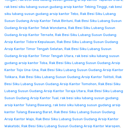
rak besi siku lubang susun gudang arsip kantor Tebing Tinggi
,
rak besi
siku lubang susun gudang arsip kantor Tebo
,
Rak Besi Siku Lubang
Susun Gudang Arsip Kantor Teluk Bintuni
,
Rak Besi Siku Lubang Susun
Gudang Arsip Kantor Teluk Wondama
,
Rak Besi Siku Lubang Susun
Gudang Arsip Kantor Ternate
,
Rak Besi Siku Lubang Susun Gudang
Arsip Kantor Tidore Kepulauan
,
Rak Besi Siku Lubang Susun Gudang
Arsip Kantor Timor Tengah Selatan
,
Rak Besi Siku Lubang Susun
Gudang Arsip Kantor Timor Tengah Utara
,
rak besi siku lubang susun
gudang arsip kantor Toba
,
Rak Besi Siku Lubang Susun Gudang Arsip
Kantor Tojo Una-Una
,
Rak Besi Siku Lubang Susun Gudang Arsip Kantor
Tolikara
,
Rak Besi Siku Lubang Susun Gudang Arsip Kantor Tolitoli
,
Rak
Besi Siku Lubang Susun Gudang Arsip Kantor Tomohon
,
Rak Besi Siku
Lubang Susun Gudang Arsip Kantor Toraja Utara
,
Rak Besi Siku Lubang
Susun Gudang Arsip Kantor Tual
,
rak besi siku lubang susun gudang
arsip kantor Tulang Bawang
,
rak besi siku lubang susun gudang arsip
kantor Tulang Bawang Barat
,
Rak Besi Siku Lubang Susun Gudang
Arsip Kantor Wajo
,
Rak Besi Siku Lubang Susun Gudang Arsip Kantor
Wakatobi
,
Rak Besi Siku Lubang Susun Gudang Arsip Kantor Waropen
,