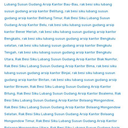
Lubang Susun Gudang Arsip Kantor Bau-Bau
,
rak besi siku lubang
susun gudang arsip kantor Belitung
,
rak besi siku lubang susun
gudang arsip kantor Belitung Timur
,
Rak Besi Siku Lubang Susun
Gudang Arsip Kantor Belu
,
rak besi siku lubang susun gudang arsip
kantor Bener Meriah
,
rak besi siku lubang susun gudang arsip kantor
Bengkalis
,
rak besi siku lubang susun gudang arsip kantor Bengkulu
selatan
,
rak besi siku lubang susun gudang arsip kantor Bengkulu
Tengah
,
rak besi siku lubang susun gudang arsip kantor Bengkulu
Utara
,
Rak Besi Siku Lubang Susun Gudang Arsip Kantor Biak Numfor
,
Rak Besi Siku Lubang Susun Gudang Arsip Kantor Bima
,
rak besi siku
lubang susun gudang arsip kantor Binjai
,
rak besi siku lubang susun
gudang arsip kantor Bintan
,
rak besi siku lubang susun gudang arsip
kantor Bireuen
,
Rak Besi Siku Lubang Susun Gudang Arsip Kantor
Bitung
,
Rak Besi Siku Lubang Susun Gudang Arsip Kantor Boalemo
,
Rak
Besi Siku Lubang Susun Gudang Arsip Kantor Bolaang Mongondow
,
Rak Besi Siku Lubang Susun Gudang Arsip Kantor Bolaang Mongondow
Selatan
,
Rak Besi Siku Lubang Susun Gudang Arsip Kantor Bolaang
Mongondow Timur
,
Rak Besi Siku Lubang Susun Gudang Arsip Kantor
Bolaang Mongondow Utara
,
Rak Besi Siku Lubang Susun Gudang Arsip