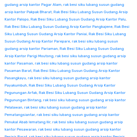
gudang arsip kantor Pagar Alam
,
rak besi siku lubang susun gudang
arsip kantor Pakpak Bharat
,
Rak Besi Siku Lubang Susun Gudang Arsip
Kantor Palopo
,
Rak Besi Siku Lubang Susun Gudang Arsip Kantor Palu
,
Rak Besi Siku Lubang Susun Gudang Arsip Kantor Pangkajene
,
Rak Besi
Siku Lubang Susun Gudang Arsip Kantor Paniai
,
Rak Besi Siku Lubang
Susun Gudang Arsip Kantor Parepare
,
rak besi siku lubang susun
gudang arsip kantor Pariaman
,
Rak Besi Siku Lubang Susun Gudang
Arsip Kantor Parigi Moutong
,
rak besi siku lubang susun gudang arsip
kantor Pasaman
,
rak besi siku lubang susun gudang arsip kantor
Pasaman Barat
,
Rak Besi Siku Lubang Susun Gudang Arsip Kantor
Pasangkayu
,
rak besi siku lubang susun gudang arsip kantor
Payakumbuh
,
Rak Besi Siku Lubang Susun Gudang Arsip Kantor
Pegunungan Arfak
,
Rak Besi Siku Lubang Susun Gudang Arsip Kantor
Pegunungan Bintang
,
rak besi siku lubang susun gudang arsip kantor
Pelalawan
,
rak besi siku lubang susun gudang arsip kantor
Pematangsiantar
,
rak besi siku lubang susun gudang arsip kantor
Penukal Abab lematang Ilir
,
rak besi siku lubang susun gudang arsip
kantor Pesawaran
,
rak besi siku lubang susun gudang arsip kantor
Pesisir Barat
,
rak besi siku lubang susun gudang arsip kantor Pesisir