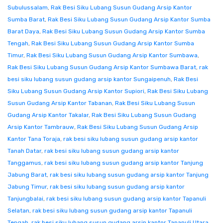
Subulussalam
,
Rak Besi Siku Lubang Susun Gudang Arsip Kantor
Sumba Barat
,
Rak Besi Siku Lubang Susun Gudang Arsip Kantor Sumba
Barat Daya
,
Rak Besi Siku Lubang Susun Gudang Arsip Kantor Sumba
Tengah
,
Rak Besi Siku Lubang Susun Gudang Arsip Kantor Sumba
Timur
,
Rak Besi Siku Lubang Susun Gudang Arsip Kantor Sumbawa
,
Rak Besi Siku Lubang Susun Gudang Arsip Kantor Sumbawa Barat
,
rak
besi siku lubang susun gudang arsip kantor Sungaipenuh
,
Rak Besi
Siku Lubang Susun Gudang Arsip Kantor Supiori
,
Rak Besi Siku Lubang
Susun Gudang Arsip Kantor Tabanan
,
Rak Besi Siku Lubang Susun
Gudang Arsip Kantor Takalar
,
Rak Besi Siku Lubang Susun Gudang
Arsip Kantor Tambrauw
,
Rak Besi Siku Lubang Susun Gudang Arsip
Kantor Tana Toraja
,
rak besi siku lubang susun gudang arsip kantor
Tanah Datar
,
rak besi siku lubang susun gudang arsip kantor
Tanggamus
,
rak besi siku lubang susun gudang arsip kantor Tanjung
Jabung Barat
,
rak besi siku lubang susun gudang arsip kantor Tanjung
Jabung Timur
,
rak besi siku lubang susun gudang arsip kantor
Tanjungbalai
,
rak besi siku lubang susun gudang arsip kantor Tapanuli
Selatan
,
rak besi siku lubang susun gudang arsip kantor Tapanuli
Tengah
,
rak besi siku lubang susun gudang arsip kantor Tapanuli Utara
,