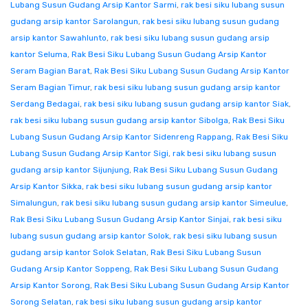
Lubang Susun Gudang Arsip Kantor Sarmi
,
rak besi siku lubang susun
gudang arsip kantor Sarolangun
,
rak besi siku lubang susun gudang
arsip kantor Sawahlunto
,
rak besi siku lubang susun gudang arsip
kantor Seluma
,
Rak Besi Siku Lubang Susun Gudang Arsip Kantor
Seram Bagian Barat
,
Rak Besi Siku Lubang Susun Gudang Arsip Kantor
Seram Bagian Timur
,
rak besi siku lubang susun gudang arsip kantor
Serdang Bedagai
,
rak besi siku lubang susun gudang arsip kantor Siak
,
rak besi siku lubang susun gudang arsip kantor Sibolga
,
Rak Besi Siku
Lubang Susun Gudang Arsip Kantor Sidenreng Rappang
,
Rak Besi Siku
Lubang Susun Gudang Arsip Kantor Sigi
,
rak besi siku lubang susun
gudang arsip kantor Sijunjung
,
Rak Besi Siku Lubang Susun Gudang
Arsip Kantor Sikka
,
rak besi siku lubang susun gudang arsip kantor
Simalungun
,
rak besi siku lubang susun gudang arsip kantor Simeulue
,
Rak Besi Siku Lubang Susun Gudang Arsip Kantor Sinjai
,
rak besi siku
lubang susun gudang arsip kantor Solok
,
rak besi siku lubang susun
gudang arsip kantor Solok Selatan
,
Rak Besi Siku Lubang Susun
Gudang Arsip Kantor Soppeng
,
Rak Besi Siku Lubang Susun Gudang
Arsip Kantor Sorong
,
Rak Besi Siku Lubang Susun Gudang Arsip Kantor
Sorong Selatan
,
rak besi siku lubang susun gudang arsip kantor