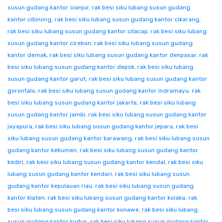
susun gudang kantor cianjur
,
rak besi siku lubang susun gudang
kantor cibinong
,
rak besi siku lubang susun gudang kantor cikarang
,
rak besi siku lubang susun gudang kantor cilacap
,
rak besi siku lubang
susun gudang kantor cirebon
,
rak besi siku lubang susun gudang
kantor demak
,
rak besi siku lubang susun gudang kantor denpasar
,
rak
besi siku lubang susun gudang kantor depok
,
rak besi siku lubang
susun gudang kantor garut
,
rak besi siku lubang susun gudang kantor
gorontalo
,
rak besi siku lubang susun gudang kantor indramayu
,
rak
besi siku lubang susun gudang kantor jakarta
,
rak besi siku lubang
susun gudang kantor jambi
,
rak besi siku lubang susun gudang kantor
jayapura
,
rak besi siku lubang susun gudang kantor jepara
,
rak besi
siku lubang susun gudang kantor karawang
,
rak besi siku lubang susun
gudang kantor kebumen
,
rak besi siku lubang susun gudang kantor
kediri
,
rak besi siku lubang susun gudang kantor kendal
,
rak besi siku
lubang susun gudang kantor kendari
,
rak besi siku lubang susun
gudang kantor kepulauan riau
,
rak besi siku lubang susun gudang
kantor klaten
,
rak besi siku lubang susun gudang kantor kolaka
,
rak
besi siku lubang susun gudang kantor konawe
,
rak besi siku lubang
susun gudang kantor kudus
,
rak besi siku lubang susun gudang kantor