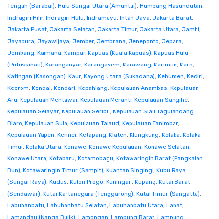
Tengah (Barabai)
,
Hulu Sungai Utara (Amuntai)
,
Humbang Hasundutan
,
Indragiri Hilir
,
Indragiri Hulu
,
Indramayu
,
Intan Jaya
,
Jakarta Barat
,
Jakarta Pusat
,
Jakarta Selatan
,
Jakarta Timur
,
Jakarta Utara
,
Jambi
,
Jayapura
,
Jayawijaya
,
Jember
,
Jembrana
,
Jeneponto
,
Jepara
,
Jombang
,
Kaimana
,
Kampar
,
Kapuas (Kuala Kapuas)
,
Kapuas Hulu
(Putussibau)
,
Karanganyar
,
Karangasem
,
Karawang
,
Karimun
,
Karo
,
Katingan (Kasongan)
,
Kaur
,
Kayong Utara (Sukadana)
,
Kebumen
,
Kediri
,
Keerom
,
Kendal
,
Kendari
,
Kepahiang
,
Kepulauan Anambas
,
Kepulauan
Aru
,
Kepulauan Mentawai
,
Kepulauan Meranti
,
Kepulauan Sangihe
,
Kepulauan Selayar
,
Kepulauan Seribu
,
Kepulauan Siau Tagulandang
Biaro
,
Kepulauan Sula
,
Kepulauan Talaud
,
Kepulauan Tanimbar
,
Kepulauan Yapen
,
Kerinci
,
Ketapang
,
Klaten
,
Klungkung
,
Kolaka
,
Kolaka
Timur
,
Kolaka Utara
,
Konawe
,
Konawe Kepulauan
,
Konawe Selatan
,
Konawe Utara
,
Kotabaru
,
Kotamobagu
,
Kotawaringin Barat (Pangkalan
Bun)
,
Kotawaringin Timur (Sampit)
,
Kuantan Singingi
,
Kubu Raya
(Sungai Raya)
,
Kudus
,
Kulon Progo
,
Kuningan
,
Kupang
,
Kutai Barat
(Sendawar)
,
Kutai Kartanegara (Tenggarong)
,
Kutai Timur (Sangatta)
,
Labuhanbatu
,
Labuhanbatu Selatan
,
Labuhanbatu Utara
,
Lahat
,
Lamandau (Nanga Bulik)
,
Lamongan
,
Lampung Barat
,
Lampung