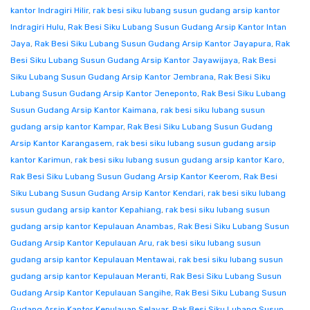
kantor Indragiri Hilir
,
rak besi siku lubang susun gudang arsip kantor
Indragiri Hulu
,
Rak Besi Siku Lubang Susun Gudang Arsip Kantor Intan
Jaya
,
Rak Besi Siku Lubang Susun Gudang Arsip Kantor Jayapura
,
Rak
Besi Siku Lubang Susun Gudang Arsip Kantor Jayawijaya
,
Rak Besi
Siku Lubang Susun Gudang Arsip Kantor Jembrana
,
Rak Besi Siku
Lubang Susun Gudang Arsip Kantor Jeneponto
,
Rak Besi Siku Lubang
Susun Gudang Arsip Kantor Kaimana
,
rak besi siku lubang susun
gudang arsip kantor Kampar
,
Rak Besi Siku Lubang Susun Gudang
Arsip Kantor Karangasem
,
rak besi siku lubang susun gudang arsip
kantor Karimun
,
rak besi siku lubang susun gudang arsip kantor Karo
,
Rak Besi Siku Lubang Susun Gudang Arsip Kantor Keerom
,
Rak Besi
Siku Lubang Susun Gudang Arsip Kantor Kendari
,
rak besi siku lubang
susun gudang arsip kantor Kepahiang
,
rak besi siku lubang susun
gudang arsip kantor Kepulauan Anambas
,
Rak Besi Siku Lubang Susun
Gudang Arsip Kantor Kepulauan Aru
,
rak besi siku lubang susun
gudang arsip kantor Kepulauan Mentawai
,
rak besi siku lubang susun
gudang arsip kantor Kepulauan Meranti
,
Rak Besi Siku Lubang Susun
Gudang Arsip Kantor Kepulauan Sangihe
,
Rak Besi Siku Lubang Susun
Gudang Arsip Kantor Kepulauan Selayar
,
Rak Besi Siku Lubang Susun