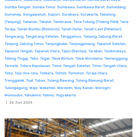
Sumba Tengah
,
Sumba Timur
,
Sumbawa
,
Sumbawa Barat
,
Sumedang
,
Sumenep
,
Sungaipenuh
,
Supiori
,
Surabaya
,
Surakarta
,
Tabalong
(Tanjung)
,
Tabanan
,
Takalar
,
Tambrauw
,
Tana Tidung (Tideng Pale)
,
Tana
Toraja
,
Tanah Bumbu (Batulicin)
,
Tanah Datar
,
Tanah Laut (Pelaihari)
,
Tangerang
,
Tangerang Selatan
,
Tanggamus
,
Tanjung Jabung Barat
,
Tanjung Jabung Timur
,
Tanjungbalai
,
Tanjungpinang
,
Tapanuli Selatan
,
Tapanuli Tengah
,
Tapanuli Utara
,
Tapin (Rantau)
,
Tarakan
,
Tasikmalaya
,
Tebing Tinggi
,
Tebo
,
Tegal
,
Teluk Bintuni
,
Teluk Wondama
,
Temanggung
,
Ternate
,
Tidore Kepulauan
,
Timor Tengah Selatan
,
Timor Tengah Utara
,
Toba
,
Tojo Una-Una
,
Tolikara
,
Tolitoli
,
Tomohon
,
Toraja Utara
,
Trenggalek
,
Tual
,
Tuban
,
Tulang Bawang
,
Tulang Bawang Barat
,
Tulungagung
,
Wajo
,
Wakatobi
,
Waropen
,
Way Kanan
,
Wonogiri
,
Wonosobo
,
Yahukimo
,
Yalimo
,
Yogyakarta
26 Juni 2024