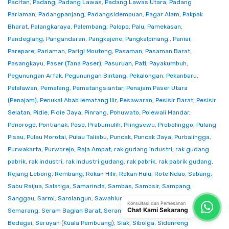
Pacitan
,
Padang
,
Padang Lawas
,
Padang Lawas Utara
,
Padang
Pariaman
,
Padangpanjang
,
Padangsidempuan
,
Pagar Alam
,
Pakpak
Bharat
,
Palangkaraya
,
Palembang
,
Palopo
,
Palu
,
Pamekasan
,
Pandeglang
,
Pangandaran
,
Pangkajene
,
Pangkalpinang.
,
Paniai
,
Parepare
,
Pariaman
,
Parigi Moutong
,
Pasaman
,
Pasaman Barat
,
Pasangkayu
,
Paser (Tana Paser)
,
Pasuruan
,
Pati
,
Payakumbuh
,
Pegunungan Arfak
,
Pegunungan Bintang
,
Pekalongan
,
Pekanbaru
,
Pelalawan
,
Pemalang
,
Pematangsiantar
,
Penajam Paser Utara
(Penajam)
,
Penukal Abab lematang Ilir
,
Pesawaran
,
Pesisir Barat
,
Pesisir
Selatan
,
Pidie
,
Pidie Jaya
,
Pinrang
,
Pohuwato
,
Polewali Mandar
,
Ponorogo
,
Pontianak
,
Poso
,
Prabumulih
,
Pringsewu
,
Probolinggo
,
Pulang
Pisau
,
Pulau Morotai
,
Pulau Taliabu
,
Puncak
,
Puncak Jaya
,
Purbalingga
,
Purwakarta
,
Purworejo
,
Raja Ampat
,
rak gudang industri
,
rak gudang
pabrik
,
rak industri
,
rak industri gudang
,
rak pabrik
,
rak pabrik gudang
,
Rejang Lebong
,
Rembang
,
Rokan Hilir
,
Rokan Hulu
,
Rote Ndao
,
Sabang
,
Sabu Raijua
,
Salatiga
,
Samarinda
,
Sambas
,
Samosir
,
Sampang
,
Sanggau
,
Sarmi
,
Sarolangun
,
Sawahlunto
,
Sekadau
,
Seluma
,
Konsultasi dan Pemesanan
Chat Kami Sekarang
Semarang
,
Seram Bagian Barat
,
Seram Bagian Timur
,
Serang
,
Serdang
Bedagai
,
Seruyan (Kuala Pembuang)
,
Siak
,
Sibolga
,
Sidenreng