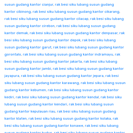
susun gudang kantor cianjur
,
rak besi siku lubang susun gudang
kantor cibinong
,
rak besi siku lubang susun gudang kantor cikarang
,
rak besi siku lubang susun gudang kantor cilacap
,
rak besi siku lubang
susun gudang kantor cirebon
,
rak besi siku lubang susun gudang
kantor demak
,
rak besi siku lubang susun gudang kantor denpasar
,
rak
besi siku lubang susun gudang kantor depok
,
rak besi siku lubang
susun gudang kantor garut
,
rak besi siku lubang susun gudang kantor
gorontalo
,
rak besi siku lubang susun gudang kantor indramayu
,
rak
besi siku lubang susun gudang kantor jakarta
,
rak besi siku lubang
susun gudang kantor jambi
,
rak besi siku lubang susun gudang kantor
jayapura
,
rak besi siku lubang susun gudang kantor jepara
,
rak besi
siku lubang susun gudang kantor karawang
,
rak besi siku lubang susun
gudang kantor kebumen
,
rak besi siku lubang susun gudang kantor
kediri
,
rak besi siku lubang susun gudang kantor kendal
,
rak besi siku
lubang susun gudang kantor kendari
,
rak besi siku lubang susun
gudang kantor kepulauan riau
,
rak besi siku lubang susun gudang
kantor klaten
,
rak besi siku lubang susun gudang kantor kolaka
,
rak
besi siku lubang susun gudang kantor konawe
,
rak besi siku lubang
susun gudang kantor kudus
,
rak besi siku lubang susun gudang kantor