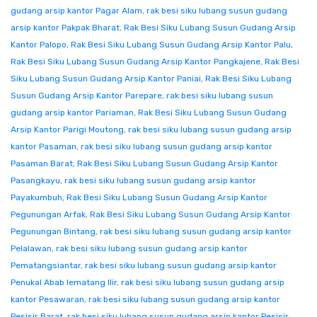
gudang arsip kantor Pagar Alam
,
rak besi siku lubang susun gudang
arsip kantor Pakpak Bharat
,
Rak Besi Siku Lubang Susun Gudang Arsip
Kantor Palopo
,
Rak Besi Siku Lubang Susun Gudang Arsip Kantor Palu
,
Rak Besi Siku Lubang Susun Gudang Arsip Kantor Pangkajene
,
Rak Besi
Siku Lubang Susun Gudang Arsip Kantor Paniai
,
Rak Besi Siku Lubang
Susun Gudang Arsip Kantor Parepare
,
rak besi siku lubang susun
gudang arsip kantor Pariaman
,
Rak Besi Siku Lubang Susun Gudang
Arsip Kantor Parigi Moutong
,
rak besi siku lubang susun gudang arsip
kantor Pasaman
,
rak besi siku lubang susun gudang arsip kantor
Pasaman Barat
,
Rak Besi Siku Lubang Susun Gudang Arsip Kantor
Pasangkayu
,
rak besi siku lubang susun gudang arsip kantor
Payakumbuh
,
Rak Besi Siku Lubang Susun Gudang Arsip Kantor
Pegunungan Arfak
,
Rak Besi Siku Lubang Susun Gudang Arsip Kantor
Pegunungan Bintang
,
rak besi siku lubang susun gudang arsip kantor
Pelalawan
,
rak besi siku lubang susun gudang arsip kantor
Pematangsiantar
,
rak besi siku lubang susun gudang arsip kantor
Penukal Abab lematang Ilir
,
rak besi siku lubang susun gudang arsip
kantor Pesawaran
,
rak besi siku lubang susun gudang arsip kantor
Pesisir Barat
,
rak besi siku lubang susun gudang arsip kantor Pesisir