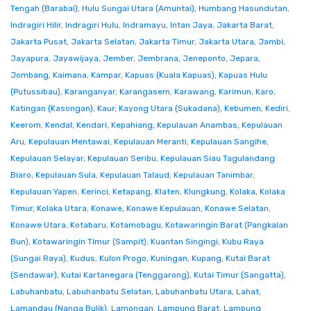
Tengah (Barabai)
,
Hulu Sungai Utara (Amuntai)
,
Humbang Hasundutan
,
Indragiri Hilir
,
Indragiri Hulu
,
Indramayu
,
Intan Jaya
,
Jakarta Barat
,
Jakarta Pusat
,
Jakarta Selatan
,
Jakarta Timur
,
Jakarta Utara
,
Jambi
,
Jayapura
,
Jayawijaya
,
Jember
,
Jembrana
,
Jeneponto
,
Jepara
,
Jombang
,
Kaimana
,
Kampar
,
Kapuas (Kuala Kapuas)
,
Kapuas Hulu
(Putussibau)
,
Karanganyar
,
Karangasem
,
Karawang
,
Karimun
,
Karo
,
Katingan (Kasongan)
,
Kaur
,
Kayong Utara (Sukadana)
,
Kebumen
,
Kediri
,
Keerom
,
Kendal
,
Kendari
,
Kepahiang
,
Kepulauan Anambas
,
Kepulauan
Aru
,
Kepulauan Mentawai
,
Kepulauan Meranti
,
Kepulauan Sangihe
,
Kepulauan Selayar
,
Kepulauan Seribu
,
Kepulauan Siau Tagulandang
Biaro
,
Kepulauan Sula
,
Kepulauan Talaud
,
Kepulauan Tanimbar
,
Kepulauan Yapen
,
Kerinci
,
Ketapang
,
Klaten
,
Klungkung
,
Kolaka
,
Kolaka
Timur
,
Kolaka Utara
,
Konawe
,
Konawe Kepulauan
,
Konawe Selatan
,
Konawe Utara
,
Kotabaru
,
Kotamobagu
,
Kotawaringin Barat (Pangkalan
Bun)
,
Kotawaringin Timur (Sampit)
,
Kuantan Singingi
,
Kubu Raya
(Sungai Raya)
,
Kudus
,
Kulon Progo
,
Kuningan
,
Kupang
,
Kutai Barat
(Sendawar)
,
Kutai Kartanegara (Tenggarong)
,
Kutai Timur (Sangatta)
,
Labuhanbatu
,
Labuhanbatu Selatan
,
Labuhanbatu Utara
,
Lahat
,
Lamandau (Nanga Bulik)
,
Lamongan
,
Lampung Barat
,
Lampung