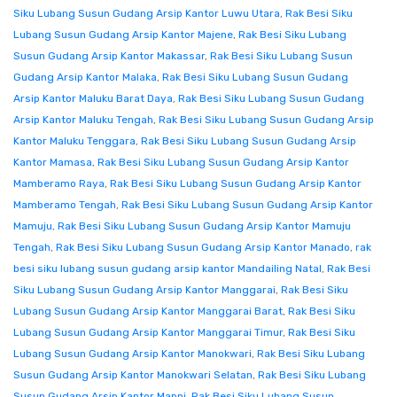
Siku Lubang Susun Gudang Arsip Kantor Luwu Utara
,
Rak Besi Siku
Lubang Susun Gudang Arsip Kantor Majene
,
Rak Besi Siku Lubang
Susun Gudang Arsip Kantor Makassar
,
Rak Besi Siku Lubang Susun
Gudang Arsip Kantor Malaka
,
Rak Besi Siku Lubang Susun Gudang
Arsip Kantor Maluku Barat Daya
,
Rak Besi Siku Lubang Susun Gudang
Arsip Kantor Maluku Tengah
,
Rak Besi Siku Lubang Susun Gudang Arsip
Kantor Maluku Tenggara
,
Rak Besi Siku Lubang Susun Gudang Arsip
Kantor Mamasa
,
Rak Besi Siku Lubang Susun Gudang Arsip Kantor
Mamberamo Raya
,
Rak Besi Siku Lubang Susun Gudang Arsip Kantor
Mamberamo Tengah
,
Rak Besi Siku Lubang Susun Gudang Arsip Kantor
Mamuju
,
Rak Besi Siku Lubang Susun Gudang Arsip Kantor Mamuju
Tengah
,
Rak Besi Siku Lubang Susun Gudang Arsip Kantor Manado
,
rak
besi siku lubang susun gudang arsip kantor Mandailing Natal
,
Rak Besi
Siku Lubang Susun Gudang Arsip Kantor Manggarai
,
Rak Besi Siku
Lubang Susun Gudang Arsip Kantor Manggarai Barat
,
Rak Besi Siku
Lubang Susun Gudang Arsip Kantor Manggarai Timur
,
Rak Besi Siku
Lubang Susun Gudang Arsip Kantor Manokwari
,
Rak Besi Siku Lubang
Susun Gudang Arsip Kantor Manokwari Selatan
,
Rak Besi Siku Lubang
Susun Gudang Arsip Kantor Mappi
,
Rak Besi Siku Lubang Susun