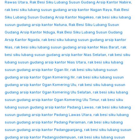
Rawas Utara
,
Rak Besi Siku Lubang Susun Gudang Arsip Kantor Nabire
,
rak besi siku lubang susun gudang arsip kantor Nagan Raya
,
Rak Besi
Siku Lubang Susun Gudang Arsip Kantor Nagekeo
,
rak besi siku lubang
susun gudang arsip kantor Natuna
,
Rak Besi Siku Lubang Susun
Gudang Arsip Kantor Nduga
,
Rak Besi Siku Lubang Susun Gudang
Arsip Kantor Ngada
,
rak besi siku lubang susun gudang arsip kantor
Nias
,
rak besi siku lubang susun gudang arsip kantor Nias Barat
,
rak
besi siku lubang susun gudang arsip kantor Nias Selatan
,
rak besi siku
lubang susun gudang arsip kantor Nias Utara
,
rak besi siku lubang
susun gudang arsip kantor Ogan Ilir
,
rak besi siku lubang susun
gudang arsip kantor Ogan Komering Ilir
,
rak besi siku lubang susun
gudang arsip kantor Ogan Komering Ulu
,
rak besi siku lubang susun
gudang arsip kantor Ogan Komering Ulu Selatan
,
rak besi siku lubang
susun gudang arsip kantor Ogan Komering Ulu Timur
,
rak besi siku
lubang susun gudang arsip kantor Padang Lawas
,
rak besi siku lubang
susun gudang arsip kantor Padang Lawas Utara
,
rak besi siku lubang
susun gudang arsip kantor Padang Pariaman
,
rak besi siku lubang
susun gudang arsip kantor Padangpanjang
,
rak besi siku lubang susun
gudang arsip kantor Padangsidempuan
,
rak besi siku lubang susun