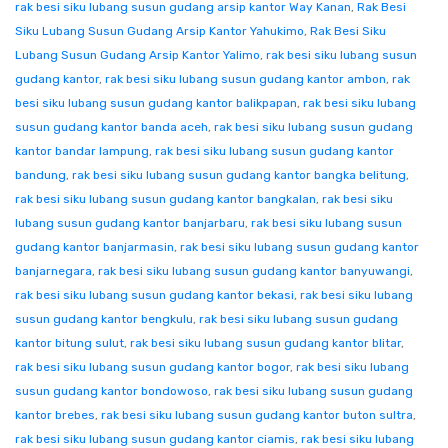
rak besi siku lubang susun gudang arsip kantor Way Kanan
,
Rak Besi
Siku Lubang Susun Gudang Arsip Kantor Yahukimo
,
Rak Besi Siku
Lubang Susun Gudang Arsip Kantor Yalimo
,
rak besi siku lubang susun
gudang kantor
,
rak besi siku lubang susun gudang kantor ambon
,
rak
besi siku lubang susun gudang kantor balikpapan
,
rak besi siku lubang
susun gudang kantor banda aceh
,
rak besi siku lubang susun gudang
kantor bandar lampung
,
rak besi siku lubang susun gudang kantor
bandung
,
rak besi siku lubang susun gudang kantor bangka belitung
,
rak besi siku lubang susun gudang kantor bangkalan
,
rak besi siku
lubang susun gudang kantor banjarbaru
,
rak besi siku lubang susun
gudang kantor banjarmasin
,
rak besi siku lubang susun gudang kantor
banjarnegara
,
rak besi siku lubang susun gudang kantor banyuwangi
,
rak besi siku lubang susun gudang kantor bekasi
,
rak besi siku lubang
susun gudang kantor bengkulu
,
rak besi siku lubang susun gudang
kantor bitung sulut
,
rak besi siku lubang susun gudang kantor blitar
,
rak besi siku lubang susun gudang kantor bogor
,
rak besi siku lubang
susun gudang kantor bondowoso
,
rak besi siku lubang susun gudang
kantor brebes
,
rak besi siku lubang susun gudang kantor buton sultra
,
rak besi siku lubang susun gudang kantor ciamis
,
rak besi siku lubang