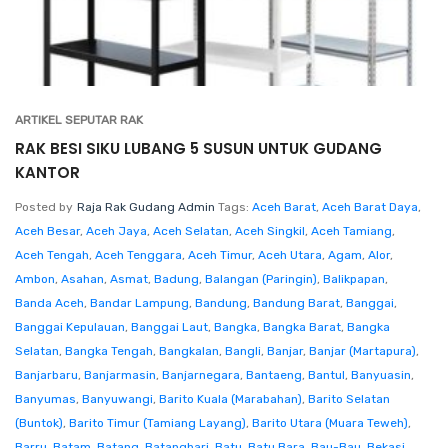
ARTIKEL SEPUTAR RAK
RAK BESI SIKU LUBANG 5 SUSUN UNTUK GUDANG
KANTOR
Posted by
Raja Rak Gudang Admin
Tags:
Aceh Barat
,
Aceh Barat Daya
,
Aceh Besar
,
Aceh Jaya
,
Aceh Selatan
,
Aceh Singkil
,
Aceh Tamiang
,
Aceh Tengah
,
Aceh Tenggara
,
Aceh Timur
,
Aceh Utara
,
Agam
,
Alor
,
Ambon
,
Asahan
,
Asmat
,
Badung
,
Balangan (Paringin)
,
Balikpapan
,
Banda Aceh
,
Bandar Lampung
,
Bandung
,
Bandung Barat
,
Banggai
,
Banggai Kepulauan
,
Banggai Laut
,
Bangka
,
Bangka Barat
,
Bangka
Selatan
,
Bangka Tengah
,
Bangkalan
,
Bangli
,
Banjar
,
Banjar (Martapura)
,
Banjarbaru
,
Banjarmasin
,
Banjarnegara
,
Bantaeng
,
Bantul
,
Banyuasin
,
Banyumas
,
Banyuwangi
,
Barito Kuala (Marabahan)
,
Barito Selatan
(Buntok)
,
Barito Timur (Tamiang Layang)
,
Barito Utara (Muara Teweh)
,
Barru
,
Batam
,
Batang
,
Batanghari
,
Batu
,
Batu Bara
,
Bau-Bau
,
Bekasi
,