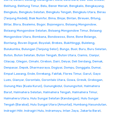
Belitung
,
Belitung Timur
,
Belu
,
Bener Meriah
,
Bengkalis
,
Bengkayang
,
Bengkulu
,
Bengkulu Selatan
,
Bengkulu Tengah
,
Bengkulu Utara
,
Berau
(Tanjung Redeb)
,
Biak Numfor
,
Bima
,
Binjai
,
Bintan
,
Bireuen
,
Bitung
,
Blitar
,
Blora
,
Boalemo
,
Bogor
,
Bojonegoro
,
Bolaang Mongondow
,
Bolaang Mongondow Selatan
,
Bolaang Mongondow Timur
,
Bolaang
Mongondow Utara
,
Bombana
,
Bondowoso
,
Bone
,
Bone Bolango
,
Bontang
,
Boven Digoel
,
Boyolali
,
Brebes
,
Bukittinggi
,
Buleleng
,
Bulukumba
,
Bulungan (Tanjung Selor)
,
Bungo
,
Buol
,
Buru
,
Buru Selatan
,
Buton
,
Buton Selatan
,
Buton Tengah
,
Buton Utara
,
Ciamis
,
Cianjur
,
Cilacap
,
Cilegon
,
Cimahi
,
Cirebon
,
Dairi
,
Deiyai
,
Deli Serdang
,
Demak
,
Denpasar
,
Depok
,
Dharmasraya
,
Dogiyai
,
Dompu
,
Donggala
,
Dumai
,
Empat Lawang
,
Ende
,
Enrekang
,
Fakfak
,
Flores Timur
,
Garut
,
Gayo
Lues
,
Gianyar
,
Gorontalo
,
Gorontalo Utara
,
Gowa
,
Gresik
,
Grobogan
,
Gunung Mas (Kuala Kurun)
,
Gunungkidul
,
Gunungsitoli
,
Halmahera
Barat
,
Halmahera Selatan
,
Halmahera Tengah
,
Halmahera Timur
,
Halmahera Utara
,
Hulu Sungai Selatan (Kandangan)
,
Hulu Sungai
Tengah (Barabai)
,
Hulu Sungai Utara (Amuntai)
,
Humbang Hasundutan
,
Indragiri Hilir
,
Indragiri Hulu
,
Indramayu
,
Intan Jaya
,
Jakarta Barat
,