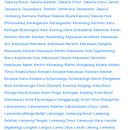
Jakarta Pusat
,
Jakarta Selatan
,
Jakarta Timur
,
Jakarta Utara
,
Jambi
,
Jayapura
,
Jayawijaya
,
Jember
,
Jembrana
,
Jeneponto
,
Jepara
,
Jombang
,
Kaimana
,
Kampar
,
Kapuas (Kuala Kapuas)
,
Kapuas Hulu
(Putussibau)
,
Karanganyar
,
Karangasem
,
Karawang
,
Karimun
,
Karo
,
Katingan (Kasongan)
,
Kaur
,
Kayong Utara (Sukadana)
,
Kebumen
,
Kediri
,
Keerom
,
Kendal
,
Kendari
,
Kepahiang
,
Kepulauan Anambas
,
Kepulauan
Aru
,
Kepulauan Mentawai
,
Kepulauan Meranti
,
Kepulauan Sangihe
,
Kepulauan Selayar
,
Kepulauan Seribu
,
Kepulauan Siau Tagulandang
Biaro
,
Kepulauan Sula
,
Kepulauan Talaud
,
Kepulauan Tanimbar
,
Kepulauan Yapen
,
Kerinci
,
Ketapang
,
Klaten
,
Klungkung
,
Kolaka
,
Kolaka
Timur
,
Kolaka Utara
,
Konawe
,
Konawe Kepulauan
,
Konawe Selatan
,
Konawe Utara
,
Kotabaru
,
Kotamobagu
,
Kotawaringin Barat (Pangkalan
Bun)
,
Kotawaringin Timur (Sampit)
,
Kuantan Singingi
,
Kubu Raya
(Sungai Raya)
,
Kudus
,
Kulon Progo
,
Kuningan
,
Kupang
,
Kutai Barat
(Sendawar)
,
Kutai Kartanegara (Tenggarong)
,
Kutai Timur (Sangatta)
,
Labuhanbatu
,
Labuhanbatu Selatan
,
Labuhanbatu Utara
,
Lahat
,
Lamandau (Nanga Bulik)
,
Lamongan
,
Lampung Barat
,
Lampung
Selatan
,
Lampung Tengah
,
Lampung Timur
,
Lampung Utara
,
Landak
(Ngabang)
,
Langkat
,
Langsa
,
Lanny Jaya
,
Lebak
,
Lebong
,
Lembata
,