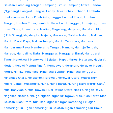
Selatan
,
Lampung Tengah
,
Lampung Timur
,
Lampung Utara
,
Landak
(Ngabang)
,
Langkat
,
Langsa
,
Lanny Jaya
,
Lebak
,
Lebong
,
Lembata
,
Lhokseumawe
,
Lima Puluh Kota
,
Lingga
,
Lombok Barat
,
Lombok
Tengah
,
Lombok Timur
,
Lombok Utara
,
Lubuk Linggau
,
Lumajang
,
Luwu
,
Luwu Timur
,
Luwu Utara
,
Madiun
,
Magelang
,
Magetan
,
Mahakam Ulu
(Ujoh Bilang)
,
Majalengka
,
Majene
,
Makassar
,
Malaka
,
Malang
,
Malinau
,
Maluku Barat Daya
,
Maluku Tengah
,
Maluku Tenggara
,
Mamasa
,
Mamberamo Raya
,
Mamberamo Tengah
,
Mamuju
,
Mamuju Tengah
,
Manado
,
Mandailing Natal
,
Manggarai
,
Manggarai Barat
,
Manggarai
Timur
,
Manokwari
,
Manokwari Selatan
,
Mappi
,
Maros
,
Mataram
,
Maybrat
,
Medan
,
Melawi (Nanga Pinoh)
,
Mempawah
,
Merangin
,
Merauke
,
Mesuji
,
Metro
,
Mimika
,
Minahasa
,
Minahasa Selatan
,
Minahasa Tenggara
,
Minahasa Utara
,
Mojokerto
,
Morowali
,
Morowali Utara
,
Muara Enim
,
Muaro Jambi
,
Mukomuko
,
Muna
,
Muna Barat
,
Murung Raya (Puruk Cahu)
,
Musi Banyuasin
,
Musi Rawas
,
Musi Rawas Utara
,
Nabire
,
Nagan Raya
,
Nagekeo
,
Natuna
,
Nduga
,
Ngada
,
Nganjuk
,
Ngawi
,
Nias
,
Nias Barat
,
Nias
Selatan
,
Nias Utara
,
Nunukan
,
Ogan Ilir
,
Ogan Komering Ilir
,
Ogan
Komering Ulu
,
Ogan Komering Ulu Selatan
,
Ogan Komering Ulu Timur
,