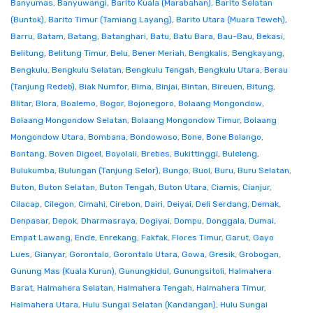
Banyumas
,
Banyuwangi
,
Barito Kuala (Marabahan)
,
Barito Selatan
(Buntok)
,
Barito Timur (Tamiang Layang)
,
Barito Utara (Muara Teweh)
,
Barru
,
Batam
,
Batang
,
Batanghari
,
Batu
,
Batu Bara
,
Bau-Bau
,
Bekasi
,
Belitung
,
Belitung Timur
,
Belu
,
Bener Meriah
,
Bengkalis
,
Bengkayang
,
Bengkulu
,
Bengkulu Selatan
,
Bengkulu Tengah
,
Bengkulu Utara
,
Berau
(Tanjung Redeb)
,
Biak Numfor
,
Bima
,
Binjai
,
Bintan
,
Bireuen
,
Bitung
,
Blitar
,
Blora
,
Boalemo
,
Bogor
,
Bojonegoro
,
Bolaang Mongondow
,
Bolaang Mongondow Selatan
,
Bolaang Mongondow Timur
,
Bolaang
Mongondow Utara
,
Bombana
,
Bondowoso
,
Bone
,
Bone Bolango
,
Bontang
,
Boven Digoel
,
Boyolali
,
Brebes
,
Bukittinggi
,
Buleleng
,
Bulukumba
,
Bulungan (Tanjung Selor)
,
Bungo
,
Buol
,
Buru
,
Buru Selatan
,
Buton
,
Buton Selatan
,
Buton Tengah
,
Buton Utara
,
Ciamis
,
Cianjur
,
Cilacap
,
Cilegon
,
Cimahi
,
Cirebon
,
Dairi
,
Deiyai
,
Deli Serdang
,
Demak
,
Denpasar
,
Depok
,
Dharmasraya
,
Dogiyai
,
Dompu
,
Donggala
,
Dumai
,
Empat Lawang
,
Ende
,
Enrekang
,
Fakfak
,
Flores Timur
,
Garut
,
Gayo
Lues
,
Gianyar
,
Gorontalo
,
Gorontalo Utara
,
Gowa
,
Gresik
,
Grobogan
,
Gunung Mas (Kuala Kurun)
,
Gunungkidul
,
Gunungsitoli
,
Halmahera
Barat
,
Halmahera Selatan
,
Halmahera Tengah
,
Halmahera Timur
,
Halmahera Utara
,
Hulu Sungai Selatan (Kandangan)
,
Hulu Sungai