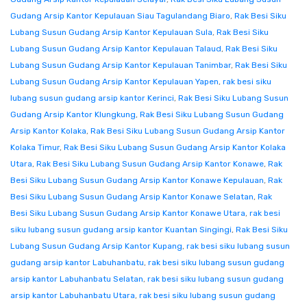
Gudang Arsip Kantor Kepulauan Siau Tagulandang Biaro
,
Rak Besi Siku
Lubang Susun Gudang Arsip Kantor Kepulauan Sula
,
Rak Besi Siku
Lubang Susun Gudang Arsip Kantor Kepulauan Talaud
,
Rak Besi Siku
Lubang Susun Gudang Arsip Kantor Kepulauan Tanimbar
,
Rak Besi Siku
Lubang Susun Gudang Arsip Kantor Kepulauan Yapen
,
rak besi siku
lubang susun gudang arsip kantor Kerinci
,
Rak Besi Siku Lubang Susun
Gudang Arsip Kantor Klungkung
,
Rak Besi Siku Lubang Susun Gudang
Arsip Kantor Kolaka
,
Rak Besi Siku Lubang Susun Gudang Arsip Kantor
Kolaka Timur
,
Rak Besi Siku Lubang Susun Gudang Arsip Kantor Kolaka
Utara
,
Rak Besi Siku Lubang Susun Gudang Arsip Kantor Konawe
,
Rak
Besi Siku Lubang Susun Gudang Arsip Kantor Konawe Kepulauan
,
Rak
Besi Siku Lubang Susun Gudang Arsip Kantor Konawe Selatan
,
Rak
Besi Siku Lubang Susun Gudang Arsip Kantor Konawe Utara
,
rak besi
siku lubang susun gudang arsip kantor Kuantan Singingi
,
Rak Besi Siku
Lubang Susun Gudang Arsip Kantor Kupang
,
rak besi siku lubang susun
gudang arsip kantor Labuhanbatu
,
rak besi siku lubang susun gudang
arsip kantor Labuhanbatu Selatan
,
rak besi siku lubang susun gudang
arsip kantor Labuhanbatu Utara
,
rak besi siku lubang susun gudang