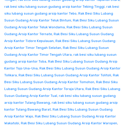
rak besi siku lubang susun gudang arsip kantor Tebing Tinggi
,
rak besi
siku lubang susun gudang arsip kantor Tebo
,
Rak Besi Siku Lubang
Susun Gudang Arsip Kantor Teluk Bintuni
,
Rak Besi Siku Lubang Susun
Gudang Arsip Kantor Teluk Wondama
,
Rak Besi Siku Lubang Susun
Gudang Arsip Kantor Ternate
,
Rak Besi Siku Lubang Susun Gudang
Arsip Kantor Tidore Kepulauan
,
Rak Besi Siku Lubang Susun Gudang
Arsip Kantor Timor Tengah Selatan
,
Rak Besi Siku Lubang Susun
Gudang Arsip Kantor Timor Tengah Utara
,
rak besi siku lubang susun
gudang arsip kantor Toba
,
Rak Besi Siku Lubang Susun Gudang Arsip
Kantor Tojo Una-Una
,
Rak Besi Siku Lubang Susun Gudang Arsip Kantor
Tolikara
,
Rak Besi Siku Lubang Susun Gudang Arsip Kantor Tolitoli
,
Rak
Besi Siku Lubang Susun Gudang Arsip Kantor Tomohon
,
Rak Besi Siku
Lubang Susun Gudang Arsip Kantor Toraja Utara
,
Rak Besi Siku Lubang
Susun Gudang Arsip Kantor Tual
,
rak besi siku lubang susun gudang
arsip kantor Tulang Bawang
,
rak besi siku lubang susun gudang arsip
kantor Tulang Bawang Barat
,
Rak Besi Siku Lubang Susun Gudang
Arsip Kantor Wajo
,
Rak Besi Siku Lubang Susun Gudang Arsip Kantor
Wakatobi
,
Rak Besi Siku Lubang Susun Gudang Arsip Kantor Waropen
,