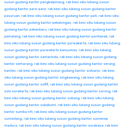
susun gudang kantor pangkalpinang
,
rak besi siku lubang susun
gudang kantor pare-pare
,
rak besi siku lubang susun gudang kantor
pasuruan
,
rak besi siku lubang susun gudang kantor pati
,
rak besi siku
lubang susun gudang kantor pekalongan
,
rak besi siku lubang susun
gudang kantor pekanbaru
,
rak besi siku lubang susun gudang kantor
pemalang
,
rak besi siku lubang susun gudang kantor pontianak
,
rak
besi siku lubang susun gudang kantor purwakarta
,
rak besi siku lubang
susun gudang kantor purwokerto banyumas
,
rak besi siku lubang
susun gudang kantor samarinda
,
rak besi siku lubang susun gudang
kantor semarang
,
rak besi siku lubang susun gudang kantor serang
banten
,
rak besi siku lubang susun gudang kantor sidoarjo
,
rak besi
siku lubang susun gudang kantor singkawang
,
rak besi siku lubang
susun gudang kantor sofifi
,
rak besi siku lubang susun gudang kantor
solo surakarta
,
rak besi siku lubang susun gudang kantor sorong
,
rak
besi siku lubang susun gudang kantor subang
,
rak besi siku lubang
susun gudang kantor sukabumi
,
rak besi siku lubang susun gudang
kantor sumba ntt
,
rak besi siku lubang susun gudang kantor
sumedang
,
rak besi siku lubang susun gudang kantor sumenep
madura
,
rak besi siku lubang susun gudang kantor surabaya
,
rak besi