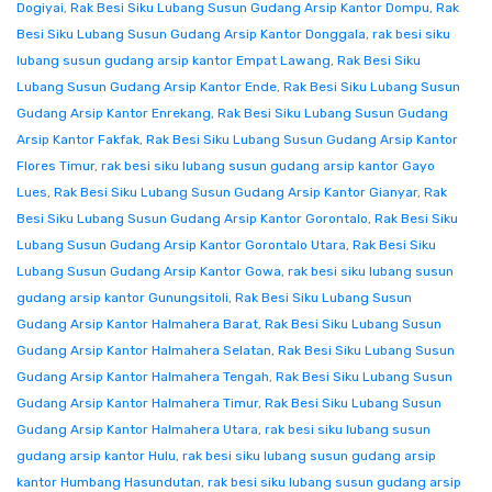
Dogiyai
,
Rak Besi Siku Lubang Susun Gudang Arsip Kantor Dompu
,
Rak
Besi Siku Lubang Susun Gudang Arsip Kantor Donggala
,
rak besi siku
lubang susun gudang arsip kantor Empat Lawang
,
Rak Besi Siku
Lubang Susun Gudang Arsip Kantor Ende
,
Rak Besi Siku Lubang Susun
Gudang Arsip Kantor Enrekang
,
Rak Besi Siku Lubang Susun Gudang
Arsip Kantor Fakfak
,
Rak Besi Siku Lubang Susun Gudang Arsip Kantor
Flores Timur
,
rak besi siku lubang susun gudang arsip kantor Gayo
Lues
,
Rak Besi Siku Lubang Susun Gudang Arsip Kantor Gianyar
,
Rak
Besi Siku Lubang Susun Gudang Arsip Kantor Gorontalo
,
Rak Besi Siku
Lubang Susun Gudang Arsip Kantor Gorontalo Utara
,
Rak Besi Siku
Lubang Susun Gudang Arsip Kantor Gowa
,
rak besi siku lubang susun
gudang arsip kantor Gunungsitoli
,
Rak Besi Siku Lubang Susun
Gudang Arsip Kantor Halmahera Barat
,
Rak Besi Siku Lubang Susun
Gudang Arsip Kantor Halmahera Selatan
,
Rak Besi Siku Lubang Susun
Gudang Arsip Kantor Halmahera Tengah
,
Rak Besi Siku Lubang Susun
Gudang Arsip Kantor Halmahera Timur
,
Rak Besi Siku Lubang Susun
Gudang Arsip Kantor Halmahera Utara
,
rak besi siku lubang susun
gudang arsip kantor Hulu
,
rak besi siku lubang susun gudang arsip
kantor Humbang Hasundutan
,
rak besi siku lubang susun gudang arsip