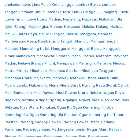
Lhokseumawe
,
Lima Puluh Kota
,
Lingga
,
Lombok Barat
,
Lombok
Tengah
,
Lombok Timur
,
Lombok Utara
,
Lubuk Linggau
,
Lumajang
,
Luwu
,
Luwu Timur
,
Luwu Utara
,
Madiun
,
Magelang
,
Magetan
,
Mahakam Ulu
(Ujoh Bilang)
,
Majalengka
,
Majene
,
Makassar
,
Malaka
,
Malang
,
Malinau
,
Maluku Barat Daya
,
Maluku Tengah
,
Maluku Tenggara
,
Mamasa
,
Mamberamo Raya
,
Mamberamo Tengah
,
Mamuju
,
Mamuju Tengah
,
Manado
,
Mandailing Natal
,
Manggarai
,
Manggarai Barat
,
Manggarai
Timur
,
Manokwari
,
Manokwari Selatan
,
Mappi
,
Maros
,
Mataram
,
Maybrat
,
Medan
,
Melawi (Nanga Pinoh)
,
Mempawah
,
Merangin
,
Merauke
,
Mesuji
,
Metro
,
Mimika
,
Minahasa
,
Minahasa Selatan
,
Minahasa Tenggara
,
Minahasa Utara
,
Mojokerto
,
Morowali
,
Morowali Utara
,
Muara Enim
,
Muaro Jambi
,
Mukomuko
,
Muna
,
Muna Barat
,
Murung Raya (Puruk Cahu)
,
Musi Banyuasin
,
Musi Rawas
,
Musi Rawas Utara
,
Nabire
,
Nagan Raya
,
Nagekeo
,
Natuna
,
Nduga
,
Ngada
,
Nganjuk
,
Ngawi
,
Nias
,
Nias Barat
,
Nias
Selatan
,
Nias Utara
,
Nunukan
,
Ogan Ilir
,
Ogan Komering Ilir
,
Ogan
Komering Ulu
,
Ogan Komering Ulu Selatan
,
Ogan Komering Ulu Timur
,
Pacitan
,
Padang
,
Padang Lawas
,
Padang Lawas Utara
,
Padang
Pariaman
,
Padangpanjang
,
Padangsidempuan
,
Pagar Alam
,
Pakpak
Bharat
,
Palangkaraya
,
Palembang
,
Palopo
,
Palu
,
Pamekasan
,