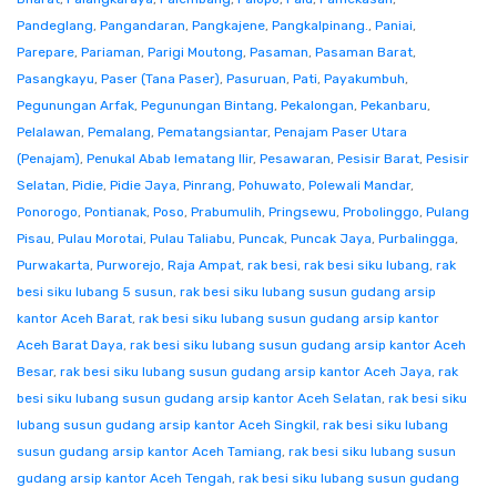
Pandeglang
,
Pangandaran
,
Pangkajene
,
Pangkalpinang.
,
Paniai
,
Parepare
,
Pariaman
,
Parigi Moutong
,
Pasaman
,
Pasaman Barat
,
Pasangkayu
,
Paser (Tana Paser)
,
Pasuruan
,
Pati
,
Payakumbuh
,
Pegunungan Arfak
,
Pegunungan Bintang
,
Pekalongan
,
Pekanbaru
,
Pelalawan
,
Pemalang
,
Pematangsiantar
,
Penajam Paser Utara
(Penajam)
,
Penukal Abab lematang Ilir
,
Pesawaran
,
Pesisir Barat
,
Pesisir
Selatan
,
Pidie
,
Pidie Jaya
,
Pinrang
,
Pohuwato
,
Polewali Mandar
,
Ponorogo
,
Pontianak
,
Poso
,
Prabumulih
,
Pringsewu
,
Probolinggo
,
Pulang
Pisau
,
Pulau Morotai
,
Pulau Taliabu
,
Puncak
,
Puncak Jaya
,
Purbalingga
,
Purwakarta
,
Purworejo
,
Raja Ampat
,
rak besi
,
rak besi siku lubang
,
rak
besi siku lubang 5 susun
,
rak besi siku lubang susun gudang arsip
kantor Aceh Barat
,
rak besi siku lubang susun gudang arsip kantor
Aceh Barat Daya
,
rak besi siku lubang susun gudang arsip kantor Aceh
Besar
,
rak besi siku lubang susun gudang arsip kantor Aceh Jaya
,
rak
besi siku lubang susun gudang arsip kantor Aceh Selatan
,
rak besi siku
lubang susun gudang arsip kantor Aceh Singkil
,
rak besi siku lubang
susun gudang arsip kantor Aceh Tamiang
,
rak besi siku lubang susun
gudang arsip kantor Aceh Tengah
,
rak besi siku lubang susun gudang