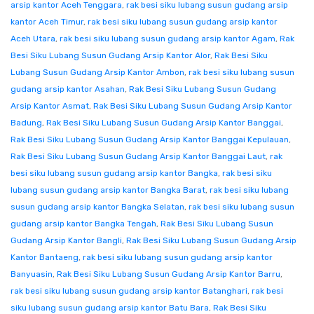
arsip kantor Aceh Tenggara
,
rak besi siku lubang susun gudang arsip
kantor Aceh Timur
,
rak besi siku lubang susun gudang arsip kantor
Aceh Utara
,
rak besi siku lubang susun gudang arsip kantor Agam
,
Rak
Besi Siku Lubang Susun Gudang Arsip Kantor Alor
,
Rak Besi Siku
Lubang Susun Gudang Arsip Kantor Ambon
,
rak besi siku lubang susun
gudang arsip kantor Asahan
,
Rak Besi Siku Lubang Susun Gudang
Arsip Kantor Asmat
,
Rak Besi Siku Lubang Susun Gudang Arsip Kantor
Badung
,
Rak Besi Siku Lubang Susun Gudang Arsip Kantor Banggai
,
Rak Besi Siku Lubang Susun Gudang Arsip Kantor Banggai Kepulauan
,
Rak Besi Siku Lubang Susun Gudang Arsip Kantor Banggai Laut
,
rak
besi siku lubang susun gudang arsip kantor Bangka
,
rak besi siku
lubang susun gudang arsip kantor Bangka Barat
,
rak besi siku lubang
susun gudang arsip kantor Bangka Selatan
,
rak besi siku lubang susun
gudang arsip kantor Bangka Tengah
,
Rak Besi Siku Lubang Susun
Gudang Arsip Kantor Bangli
,
Rak Besi Siku Lubang Susun Gudang Arsip
Kantor Bantaeng
,
rak besi siku lubang susun gudang arsip kantor
Banyuasin
,
Rak Besi Siku Lubang Susun Gudang Arsip Kantor Barru
,
rak besi siku lubang susun gudang arsip kantor Batanghari
,
rak besi
siku lubang susun gudang arsip kantor Batu Bara
,
Rak Besi Siku