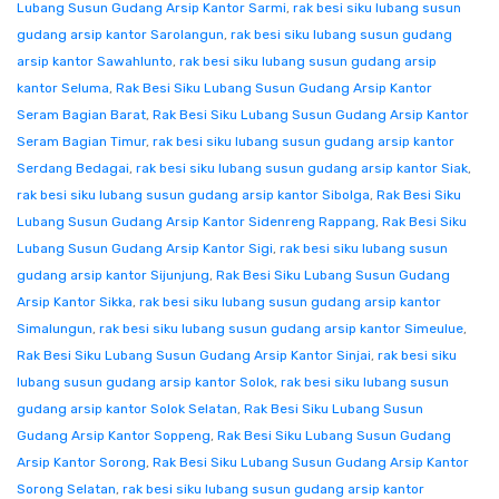
Lubang Susun Gudang Arsip Kantor Sarmi
,
rak besi siku lubang susun
gudang arsip kantor Sarolangun
,
rak besi siku lubang susun gudang
arsip kantor Sawahlunto
,
rak besi siku lubang susun gudang arsip
kantor Seluma
,
Rak Besi Siku Lubang Susun Gudang Arsip Kantor
Seram Bagian Barat
,
Rak Besi Siku Lubang Susun Gudang Arsip Kantor
Seram Bagian Timur
,
rak besi siku lubang susun gudang arsip kantor
Serdang Bedagai
,
rak besi siku lubang susun gudang arsip kantor Siak
,
rak besi siku lubang susun gudang arsip kantor Sibolga
,
Rak Besi Siku
Lubang Susun Gudang Arsip Kantor Sidenreng Rappang
,
Rak Besi Siku
Lubang Susun Gudang Arsip Kantor Sigi
,
rak besi siku lubang susun
gudang arsip kantor Sijunjung
,
Rak Besi Siku Lubang Susun Gudang
Arsip Kantor Sikka
,
rak besi siku lubang susun gudang arsip kantor
Simalungun
,
rak besi siku lubang susun gudang arsip kantor Simeulue
,
Rak Besi Siku Lubang Susun Gudang Arsip Kantor Sinjai
,
rak besi siku
lubang susun gudang arsip kantor Solok
,
rak besi siku lubang susun
gudang arsip kantor Solok Selatan
,
Rak Besi Siku Lubang Susun
Gudang Arsip Kantor Soppeng
,
Rak Besi Siku Lubang Susun Gudang
Arsip Kantor Sorong
,
Rak Besi Siku Lubang Susun Gudang Arsip Kantor
Sorong Selatan
,
rak besi siku lubang susun gudang arsip kantor