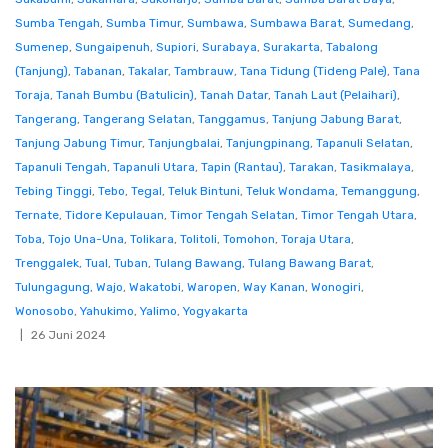
Sumba Tengah
,
Sumba Timur
,
Sumbawa
,
Sumbawa Barat
,
Sumedang
,
Sumenep
,
Sungaipenuh
,
Supiori
,
Surabaya
,
Surakarta
,
Tabalong
(Tanjung)
,
Tabanan
,
Takalar
,
Tambrauw
,
Tana Tidung (Tideng Pale)
,
Tana
Toraja
,
Tanah Bumbu (Batulicin)
,
Tanah Datar
,
Tanah Laut (Pelaihari)
,
Tangerang
,
Tangerang Selatan
,
Tanggamus
,
Tanjung Jabung Barat
,
Tanjung Jabung Timur
,
Tanjungbalai
,
Tanjungpinang
,
Tapanuli Selatan
,
Tapanuli Tengah
,
Tapanuli Utara
,
Tapin (Rantau)
,
Tarakan
,
Tasikmalaya
,
Tebing Tinggi
,
Tebo
,
Tegal
,
Teluk Bintuni
,
Teluk Wondama
,
Temanggung
,
Ternate
,
Tidore Kepulauan
,
Timor Tengah Selatan
,
Timor Tengah Utara
,
Toba
,
Tojo Una-Una
,
Tolikara
,
Tolitoli
,
Tomohon
,
Toraja Utara
,
Trenggalek
,
Tual
,
Tuban
,
Tulang Bawang
,
Tulang Bawang Barat
,
Tulungagung
,
Wajo
,
Wakatobi
,
Waropen
,
Way Kanan
,
Wonogiri
,
Wonosobo
,
Yahukimo
,
Yalimo
,
Yogyakarta
26 Juni 2024