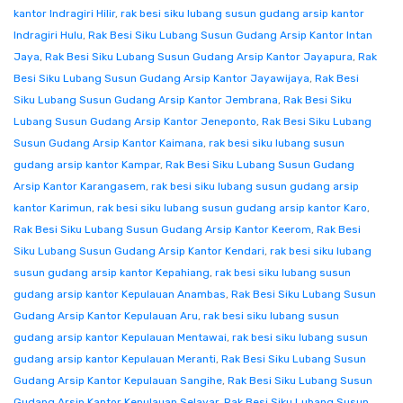
kantor Indragiri Hilir
,
rak besi siku lubang susun gudang arsip kantor
Indragiri Hulu
,
Rak Besi Siku Lubang Susun Gudang Arsip Kantor Intan
Jaya
,
Rak Besi Siku Lubang Susun Gudang Arsip Kantor Jayapura
,
Rak
Besi Siku Lubang Susun Gudang Arsip Kantor Jayawijaya
,
Rak Besi
Siku Lubang Susun Gudang Arsip Kantor Jembrana
,
Rak Besi Siku
Lubang Susun Gudang Arsip Kantor Jeneponto
,
Rak Besi Siku Lubang
Susun Gudang Arsip Kantor Kaimana
,
rak besi siku lubang susun
gudang arsip kantor Kampar
,
Rak Besi Siku Lubang Susun Gudang
Arsip Kantor Karangasem
,
rak besi siku lubang susun gudang arsip
kantor Karimun
,
rak besi siku lubang susun gudang arsip kantor Karo
,
Rak Besi Siku Lubang Susun Gudang Arsip Kantor Keerom
,
Rak Besi
Siku Lubang Susun Gudang Arsip Kantor Kendari
,
rak besi siku lubang
susun gudang arsip kantor Kepahiang
,
rak besi siku lubang susun
gudang arsip kantor Kepulauan Anambas
,
Rak Besi Siku Lubang Susun
Gudang Arsip Kantor Kepulauan Aru
,
rak besi siku lubang susun
gudang arsip kantor Kepulauan Mentawai
,
rak besi siku lubang susun
gudang arsip kantor Kepulauan Meranti
,
Rak Besi Siku Lubang Susun
Gudang Arsip Kantor Kepulauan Sangihe
,
Rak Besi Siku Lubang Susun
Gudang Arsip Kantor Kepulauan Selayar
,
Rak Besi Siku Lubang Susun