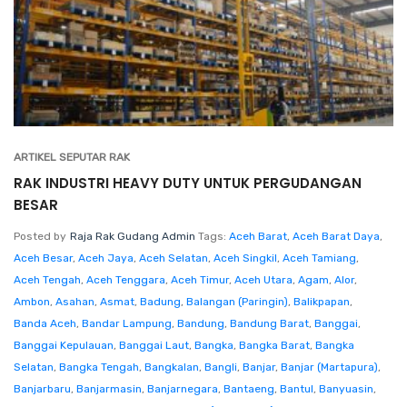
ARTIKEL SEPUTAR RAK
RAK INDUSTRI HEAVY DUTY UNTUK PERGUDANGAN
BESAR
Posted by
Raja Rak Gudang Admin
Tags:
Aceh Barat
,
Aceh Barat Daya
,
Aceh Besar
,
Aceh Jaya
,
Aceh Selatan
,
Aceh Singkil
,
Aceh Tamiang
,
Aceh Tengah
,
Aceh Tenggara
,
Aceh Timur
,
Aceh Utara
,
Agam
,
Alor
,
Ambon
,
Asahan
,
Asmat
,
Badung
,
Balangan (Paringin)
,
Balikpapan
,
Banda Aceh
,
Bandar Lampung
,
Bandung
,
Bandung Barat
,
Banggai
,
Banggai Kepulauan
,
Banggai Laut
,
Bangka
,
Bangka Barat
,
Bangka
Selatan
,
Bangka Tengah
,
Bangkalan
,
Bangli
,
Banjar
,
Banjar (Martapura)
,
Banjarbaru
,
Banjarmasin
,
Banjarnegara
,
Bantaeng
,
Bantul
,
Banyuasin
,