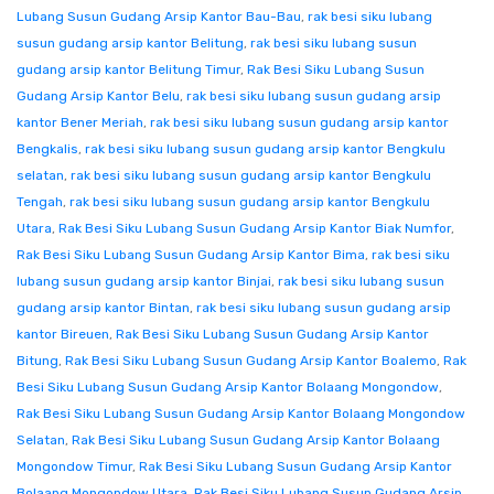
Lubang Susun Gudang Arsip Kantor Bau-Bau
,
rak besi siku lubang
susun gudang arsip kantor Belitung
,
rak besi siku lubang susun
gudang arsip kantor Belitung Timur
,
Rak Besi Siku Lubang Susun
Gudang Arsip Kantor Belu
,
rak besi siku lubang susun gudang arsip
kantor Bener Meriah
,
rak besi siku lubang susun gudang arsip kantor
Bengkalis
,
rak besi siku lubang susun gudang arsip kantor Bengkulu
selatan
,
rak besi siku lubang susun gudang arsip kantor Bengkulu
Tengah
,
rak besi siku lubang susun gudang arsip kantor Bengkulu
Utara
,
Rak Besi Siku Lubang Susun Gudang Arsip Kantor Biak Numfor
,
Rak Besi Siku Lubang Susun Gudang Arsip Kantor Bima
,
rak besi siku
lubang susun gudang arsip kantor Binjai
,
rak besi siku lubang susun
gudang arsip kantor Bintan
,
rak besi siku lubang susun gudang arsip
kantor Bireuen
,
Rak Besi Siku Lubang Susun Gudang Arsip Kantor
Bitung
,
Rak Besi Siku Lubang Susun Gudang Arsip Kantor Boalemo
,
Rak
Besi Siku Lubang Susun Gudang Arsip Kantor Bolaang Mongondow
,
Rak Besi Siku Lubang Susun Gudang Arsip Kantor Bolaang Mongondow
Selatan
,
Rak Besi Siku Lubang Susun Gudang Arsip Kantor Bolaang
Mongondow Timur
,
Rak Besi Siku Lubang Susun Gudang Arsip Kantor
Bolaang Mongondow Utara
,
Rak Besi Siku Lubang Susun Gudang Arsip