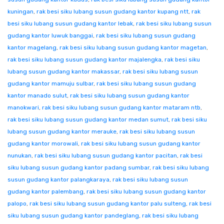
kuningan
,
rak besi siku lubang susun gudang kantor kupang ntt
,
rak
besi siku lubang susun gudang kantor lebak
,
rak besi siku lubang susun
gudang kantor luwuk banggai
,
rak besi siku lubang susun gudang
kantor magelang
,
rak besi siku lubang susun gudang kantor magetan
,
rak besi siku lubang susun gudang kantor majalengka
,
rak besi siku
lubang susun gudang kantor makassar
,
rak besi siku lubang susun
gudang kantor mamuju sulbar
,
rak besi siku lubang susun gudang
kantor manado sulut
,
rak besi siku lubang susun gudang kantor
manokwari
,
rak besi siku lubang susun gudang kantor mataram ntb
,
rak besi siku lubang susun gudang kantor medan sumut
,
rak besi siku
lubang susun gudang kantor merauke
,
rak besi siku lubang susun
gudang kantor morowali
,
rak besi siku lubang susun gudang kantor
nunukan
,
rak besi siku lubang susun gudang kantor pacitan
,
rak besi
siku lubang susun gudang kantor padang sumbar
,
rak besi siku lubang
susun gudang kantor palangkaraya
,
rak besi siku lubang susun
gudang kantor palembang
,
rak besi siku lubang susun gudang kantor
palopo
,
rak besi siku lubang susun gudang kantor palu sulteng
,
rak besi
siku lubang susun gudang kantor pandeglang
,
rak besi siku lubang