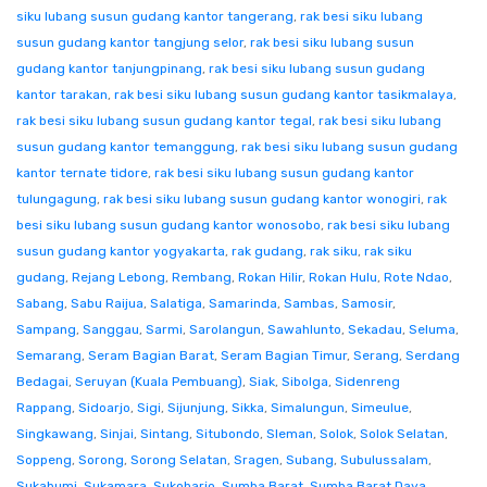
siku lubang susun gudang kantor tangerang
,
rak besi siku lubang
susun gudang kantor tangjung selor
,
rak besi siku lubang susun
gudang kantor tanjungpinang
,
rak besi siku lubang susun gudang
kantor tarakan
,
rak besi siku lubang susun gudang kantor tasikmalaya
,
rak besi siku lubang susun gudang kantor tegal
,
rak besi siku lubang
susun gudang kantor temanggung
,
rak besi siku lubang susun gudang
kantor ternate tidore
,
rak besi siku lubang susun gudang kantor
tulungagung
,
rak besi siku lubang susun gudang kantor wonogiri
,
rak
besi siku lubang susun gudang kantor wonosobo
,
rak besi siku lubang
susun gudang kantor yogyakarta
,
rak gudang
,
rak siku
,
rak siku
gudang
,
Rejang Lebong
,
Rembang
,
Rokan Hilir
,
Rokan Hulu
,
Rote Ndao
,
Sabang
,
Sabu Raijua
,
Salatiga
,
Samarinda
,
Sambas
,
Samosir
,
Sampang
,
Sanggau
,
Sarmi
,
Sarolangun
,
Sawahlunto
,
Sekadau
,
Seluma
,
Semarang
,
Seram Bagian Barat
,
Seram Bagian Timur
,
Serang
,
Serdang
Bedagai
,
Seruyan (Kuala Pembuang)
,
Siak
,
Sibolga
,
Sidenreng
Rappang
,
Sidoarjo
,
Sigi
,
Sijunjung
,
Sikka
,
Simalungun
,
Simeulue
,
Singkawang
,
Sinjai
,
Sintang
,
Situbondo
,
Sleman
,
Solok
,
Solok Selatan
,
Soppeng
,
Sorong
,
Sorong Selatan
,
Sragen
,
Subang
,
Subulussalam
,
Sukabumi
,
Sukamara
,
Sukoharjo
,
Sumba Barat
,
Sumba Barat Daya
,