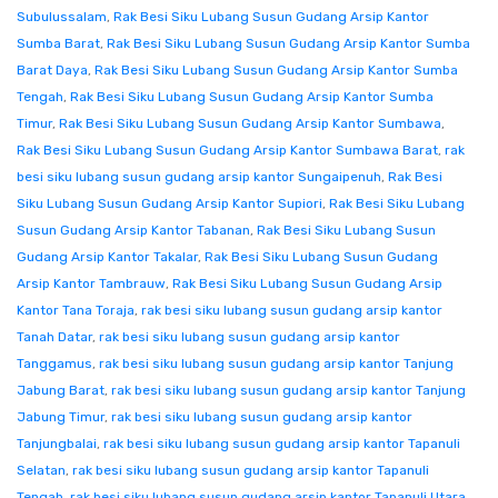
Subulussalam
,
Rak Besi Siku Lubang Susun Gudang Arsip Kantor
Sumba Barat
,
Rak Besi Siku Lubang Susun Gudang Arsip Kantor Sumba
Barat Daya
,
Rak Besi Siku Lubang Susun Gudang Arsip Kantor Sumba
Tengah
,
Rak Besi Siku Lubang Susun Gudang Arsip Kantor Sumba
Timur
,
Rak Besi Siku Lubang Susun Gudang Arsip Kantor Sumbawa
,
Rak Besi Siku Lubang Susun Gudang Arsip Kantor Sumbawa Barat
,
rak
besi siku lubang susun gudang arsip kantor Sungaipenuh
,
Rak Besi
Siku Lubang Susun Gudang Arsip Kantor Supiori
,
Rak Besi Siku Lubang
Susun Gudang Arsip Kantor Tabanan
,
Rak Besi Siku Lubang Susun
Gudang Arsip Kantor Takalar
,
Rak Besi Siku Lubang Susun Gudang
Arsip Kantor Tambrauw
,
Rak Besi Siku Lubang Susun Gudang Arsip
Kantor Tana Toraja
,
rak besi siku lubang susun gudang arsip kantor
Tanah Datar
,
rak besi siku lubang susun gudang arsip kantor
Tanggamus
,
rak besi siku lubang susun gudang arsip kantor Tanjung
Jabung Barat
,
rak besi siku lubang susun gudang arsip kantor Tanjung
Jabung Timur
,
rak besi siku lubang susun gudang arsip kantor
Tanjungbalai
,
rak besi siku lubang susun gudang arsip kantor Tapanuli
Selatan
,
rak besi siku lubang susun gudang arsip kantor Tapanuli
Tengah
,
rak besi siku lubang susun gudang arsip kantor Tapanuli Utara
,