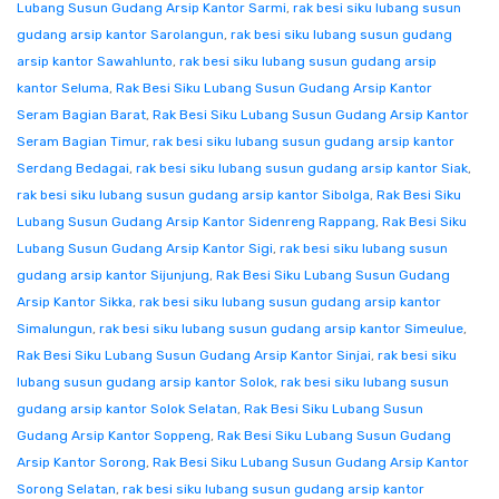
Lubang Susun Gudang Arsip Kantor Sarmi
,
rak besi siku lubang susun
gudang arsip kantor Sarolangun
,
rak besi siku lubang susun gudang
arsip kantor Sawahlunto
,
rak besi siku lubang susun gudang arsip
kantor Seluma
,
Rak Besi Siku Lubang Susun Gudang Arsip Kantor
Seram Bagian Barat
,
Rak Besi Siku Lubang Susun Gudang Arsip Kantor
Seram Bagian Timur
,
rak besi siku lubang susun gudang arsip kantor
Serdang Bedagai
,
rak besi siku lubang susun gudang arsip kantor Siak
,
rak besi siku lubang susun gudang arsip kantor Sibolga
,
Rak Besi Siku
Lubang Susun Gudang Arsip Kantor Sidenreng Rappang
,
Rak Besi Siku
Lubang Susun Gudang Arsip Kantor Sigi
,
rak besi siku lubang susun
gudang arsip kantor Sijunjung
,
Rak Besi Siku Lubang Susun Gudang
Arsip Kantor Sikka
,
rak besi siku lubang susun gudang arsip kantor
Simalungun
,
rak besi siku lubang susun gudang arsip kantor Simeulue
,
Rak Besi Siku Lubang Susun Gudang Arsip Kantor Sinjai
,
rak besi siku
lubang susun gudang arsip kantor Solok
,
rak besi siku lubang susun
gudang arsip kantor Solok Selatan
,
Rak Besi Siku Lubang Susun
Gudang Arsip Kantor Soppeng
,
Rak Besi Siku Lubang Susun Gudang
Arsip Kantor Sorong
,
Rak Besi Siku Lubang Susun Gudang Arsip Kantor
Sorong Selatan
,
rak besi siku lubang susun gudang arsip kantor