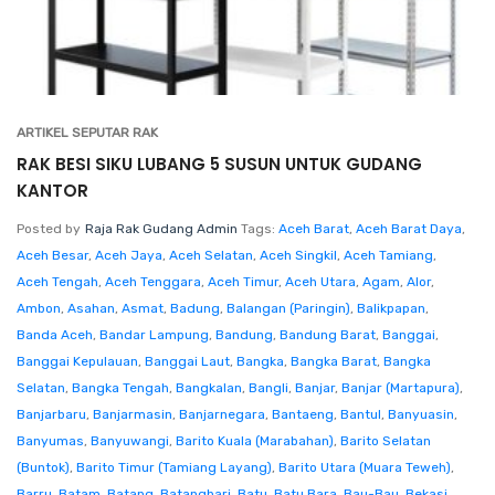
ARTIKEL SEPUTAR RAK
RAK BESI SIKU LUBANG 5 SUSUN UNTUK GUDANG
KANTOR
Posted by
Raja Rak Gudang Admin
Tags:
Aceh Barat
,
Aceh Barat Daya
,
Aceh Besar
,
Aceh Jaya
,
Aceh Selatan
,
Aceh Singkil
,
Aceh Tamiang
,
Aceh Tengah
,
Aceh Tenggara
,
Aceh Timur
,
Aceh Utara
,
Agam
,
Alor
,
Ambon
,
Asahan
,
Asmat
,
Badung
,
Balangan (Paringin)
,
Balikpapan
,
Banda Aceh
,
Bandar Lampung
,
Bandung
,
Bandung Barat
,
Banggai
,
Banggai Kepulauan
,
Banggai Laut
,
Bangka
,
Bangka Barat
,
Bangka
Selatan
,
Bangka Tengah
,
Bangkalan
,
Bangli
,
Banjar
,
Banjar (Martapura)
,
Banjarbaru
,
Banjarmasin
,
Banjarnegara
,
Bantaeng
,
Bantul
,
Banyuasin
,
Banyumas
,
Banyuwangi
,
Barito Kuala (Marabahan)
,
Barito Selatan
(Buntok)
,
Barito Timur (Tamiang Layang)
,
Barito Utara (Muara Teweh)
,
Barru
,
Batam
,
Batang
,
Batanghari
,
Batu
,
Batu Bara
,
Bau-Bau
,
Bekasi
,