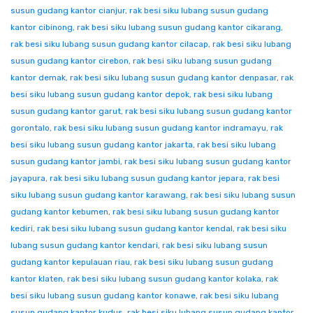
susun gudang kantor cianjur
,
rak besi siku lubang susun gudang
kantor cibinong
,
rak besi siku lubang susun gudang kantor cikarang
,
rak besi siku lubang susun gudang kantor cilacap
,
rak besi siku lubang
susun gudang kantor cirebon
,
rak besi siku lubang susun gudang
kantor demak
,
rak besi siku lubang susun gudang kantor denpasar
,
rak
besi siku lubang susun gudang kantor depok
,
rak besi siku lubang
susun gudang kantor garut
,
rak besi siku lubang susun gudang kantor
gorontalo
,
rak besi siku lubang susun gudang kantor indramayu
,
rak
besi siku lubang susun gudang kantor jakarta
,
rak besi siku lubang
susun gudang kantor jambi
,
rak besi siku lubang susun gudang kantor
jayapura
,
rak besi siku lubang susun gudang kantor jepara
,
rak besi
siku lubang susun gudang kantor karawang
,
rak besi siku lubang susun
gudang kantor kebumen
,
rak besi siku lubang susun gudang kantor
kediri
,
rak besi siku lubang susun gudang kantor kendal
,
rak besi siku
lubang susun gudang kantor kendari
,
rak besi siku lubang susun
gudang kantor kepulauan riau
,
rak besi siku lubang susun gudang
kantor klaten
,
rak besi siku lubang susun gudang kantor kolaka
,
rak
besi siku lubang susun gudang kantor konawe
,
rak besi siku lubang
susun gudang kantor kudus
,
rak besi siku lubang susun gudang kantor