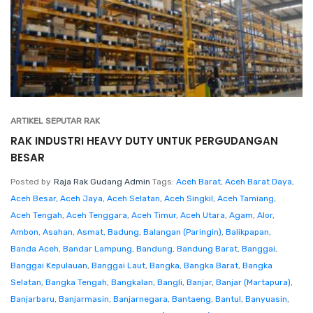
ARTIKEL SEPUTAR RAK
RAK INDUSTRI HEAVY DUTY UNTUK PERGUDANGAN
BESAR
Posted by
Raja Rak Gudang Admin
Tags:
Aceh Barat
,
Aceh Barat Daya
,
Aceh Besar
,
Aceh Jaya
,
Aceh Selatan
,
Aceh Singkil
,
Aceh Tamiang
,
Aceh Tengah
,
Aceh Tenggara
,
Aceh Timur
,
Aceh Utara
,
Agam
,
Alor
,
Ambon
,
Asahan
,
Asmat
,
Badung
,
Balangan (Paringin)
,
Balikpapan
,
Banda Aceh
,
Bandar Lampung
,
Bandung
,
Bandung Barat
,
Banggai
,
Banggai Kepulauan
,
Banggai Laut
,
Bangka
,
Bangka Barat
,
Bangka
Selatan
,
Bangka Tengah
,
Bangkalan
,
Bangli
,
Banjar
,
Banjar (Martapura)
,
Banjarbaru
,
Banjarmasin
,
Banjarnegara
,
Bantaeng
,
Bantul
,
Banyuasin
,