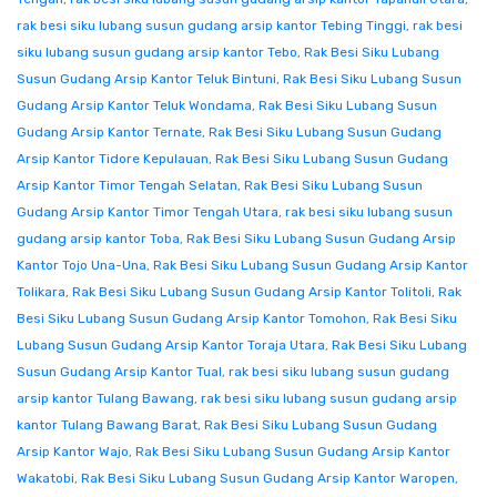
rak besi siku lubang susun gudang arsip kantor Tebing Tinggi
,
rak besi
siku lubang susun gudang arsip kantor Tebo
,
Rak Besi Siku Lubang
Susun Gudang Arsip Kantor Teluk Bintuni
,
Rak Besi Siku Lubang Susun
Gudang Arsip Kantor Teluk Wondama
,
Rak Besi Siku Lubang Susun
Gudang Arsip Kantor Ternate
,
Rak Besi Siku Lubang Susun Gudang
Arsip Kantor Tidore Kepulauan
,
Rak Besi Siku Lubang Susun Gudang
Arsip Kantor Timor Tengah Selatan
,
Rak Besi Siku Lubang Susun
Gudang Arsip Kantor Timor Tengah Utara
,
rak besi siku lubang susun
gudang arsip kantor Toba
,
Rak Besi Siku Lubang Susun Gudang Arsip
Kantor Tojo Una-Una
,
Rak Besi Siku Lubang Susun Gudang Arsip Kantor
Tolikara
,
Rak Besi Siku Lubang Susun Gudang Arsip Kantor Tolitoli
,
Rak
Besi Siku Lubang Susun Gudang Arsip Kantor Tomohon
,
Rak Besi Siku
Lubang Susun Gudang Arsip Kantor Toraja Utara
,
Rak Besi Siku Lubang
Susun Gudang Arsip Kantor Tual
,
rak besi siku lubang susun gudang
arsip kantor Tulang Bawang
,
rak besi siku lubang susun gudang arsip
kantor Tulang Bawang Barat
,
Rak Besi Siku Lubang Susun Gudang
Arsip Kantor Wajo
,
Rak Besi Siku Lubang Susun Gudang Arsip Kantor
Wakatobi
,
Rak Besi Siku Lubang Susun Gudang Arsip Kantor Waropen
,