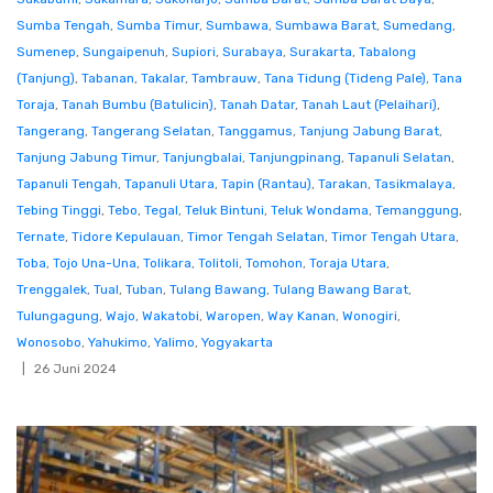
Sumba Tengah
,
Sumba Timur
,
Sumbawa
,
Sumbawa Barat
,
Sumedang
,
Sumenep
,
Sungaipenuh
,
Supiori
,
Surabaya
,
Surakarta
,
Tabalong
(Tanjung)
,
Tabanan
,
Takalar
,
Tambrauw
,
Tana Tidung (Tideng Pale)
,
Tana
Toraja
,
Tanah Bumbu (Batulicin)
,
Tanah Datar
,
Tanah Laut (Pelaihari)
,
Tangerang
,
Tangerang Selatan
,
Tanggamus
,
Tanjung Jabung Barat
,
Tanjung Jabung Timur
,
Tanjungbalai
,
Tanjungpinang
,
Tapanuli Selatan
,
Tapanuli Tengah
,
Tapanuli Utara
,
Tapin (Rantau)
,
Tarakan
,
Tasikmalaya
,
Tebing Tinggi
,
Tebo
,
Tegal
,
Teluk Bintuni
,
Teluk Wondama
,
Temanggung
,
Ternate
,
Tidore Kepulauan
,
Timor Tengah Selatan
,
Timor Tengah Utara
,
Toba
,
Tojo Una-Una
,
Tolikara
,
Tolitoli
,
Tomohon
,
Toraja Utara
,
Trenggalek
,
Tual
,
Tuban
,
Tulang Bawang
,
Tulang Bawang Barat
,
Tulungagung
,
Wajo
,
Wakatobi
,
Waropen
,
Way Kanan
,
Wonogiri
,
Wonosobo
,
Yahukimo
,
Yalimo
,
Yogyakarta
26 Juni 2024