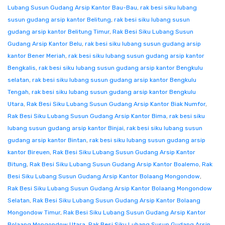
Lubang Susun Gudang Arsip Kantor Bau-Bau
,
rak besi siku lubang
susun gudang arsip kantor Belitung
,
rak besi siku lubang susun
gudang arsip kantor Belitung Timur
,
Rak Besi Siku Lubang Susun
Gudang Arsip Kantor Belu
,
rak besi siku lubang susun gudang arsip
kantor Bener Meriah
,
rak besi siku lubang susun gudang arsip kantor
Bengkalis
,
rak besi siku lubang susun gudang arsip kantor Bengkulu
selatan
,
rak besi siku lubang susun gudang arsip kantor Bengkulu
Tengah
,
rak besi siku lubang susun gudang arsip kantor Bengkulu
Utara
,
Rak Besi Siku Lubang Susun Gudang Arsip Kantor Biak Numfor
,
Rak Besi Siku Lubang Susun Gudang Arsip Kantor Bima
,
rak besi siku
lubang susun gudang arsip kantor Binjai
,
rak besi siku lubang susun
gudang arsip kantor Bintan
,
rak besi siku lubang susun gudang arsip
kantor Bireuen
,
Rak Besi Siku Lubang Susun Gudang Arsip Kantor
Bitung
,
Rak Besi Siku Lubang Susun Gudang Arsip Kantor Boalemo
,
Rak
Besi Siku Lubang Susun Gudang Arsip Kantor Bolaang Mongondow
,
Rak Besi Siku Lubang Susun Gudang Arsip Kantor Bolaang Mongondow
Selatan
,
Rak Besi Siku Lubang Susun Gudang Arsip Kantor Bolaang
Mongondow Timur
,
Rak Besi Siku Lubang Susun Gudang Arsip Kantor
Bolaang Mongondow Utara
,
Rak Besi Siku Lubang Susun Gudang Arsip