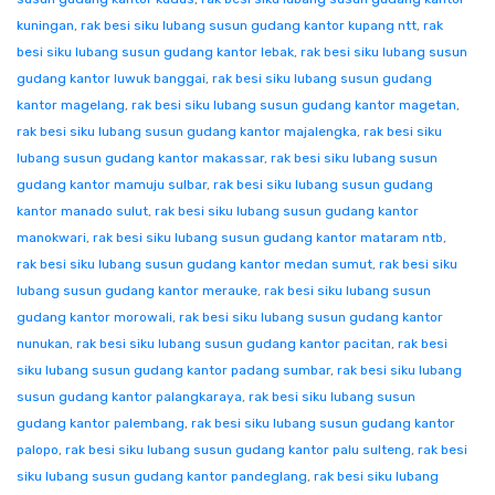
kuningan
,
rak besi siku lubang susun gudang kantor kupang ntt
,
rak
besi siku lubang susun gudang kantor lebak
,
rak besi siku lubang susun
gudang kantor luwuk banggai
,
rak besi siku lubang susun gudang
kantor magelang
,
rak besi siku lubang susun gudang kantor magetan
,
rak besi siku lubang susun gudang kantor majalengka
,
rak besi siku
lubang susun gudang kantor makassar
,
rak besi siku lubang susun
gudang kantor mamuju sulbar
,
rak besi siku lubang susun gudang
kantor manado sulut
,
rak besi siku lubang susun gudang kantor
manokwari
,
rak besi siku lubang susun gudang kantor mataram ntb
,
rak besi siku lubang susun gudang kantor medan sumut
,
rak besi siku
lubang susun gudang kantor merauke
,
rak besi siku lubang susun
gudang kantor morowali
,
rak besi siku lubang susun gudang kantor
nunukan
,
rak besi siku lubang susun gudang kantor pacitan
,
rak besi
siku lubang susun gudang kantor padang sumbar
,
rak besi siku lubang
susun gudang kantor palangkaraya
,
rak besi siku lubang susun
gudang kantor palembang
,
rak besi siku lubang susun gudang kantor
palopo
,
rak besi siku lubang susun gudang kantor palu sulteng
,
rak besi
siku lubang susun gudang kantor pandeglang
,
rak besi siku lubang