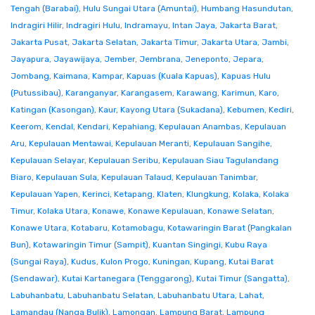
Tengah (Barabai)
,
Hulu Sungai Utara (Amuntai)
,
Humbang Hasundutan
,
Indragiri Hilir
,
Indragiri Hulu
,
Indramayu
,
Intan Jaya
,
Jakarta Barat
,
Jakarta Pusat
,
Jakarta Selatan
,
Jakarta Timur
,
Jakarta Utara
,
Jambi
,
Jayapura
,
Jayawijaya
,
Jember
,
Jembrana
,
Jeneponto
,
Jepara
,
Jombang
,
Kaimana
,
Kampar
,
Kapuas (Kuala Kapuas)
,
Kapuas Hulu
(Putussibau)
,
Karanganyar
,
Karangasem
,
Karawang
,
Karimun
,
Karo
,
Katingan (Kasongan)
,
Kaur
,
Kayong Utara (Sukadana)
,
Kebumen
,
Kediri
,
Keerom
,
Kendal
,
Kendari
,
Kepahiang
,
Kepulauan Anambas
,
Kepulauan
Aru
,
Kepulauan Mentawai
,
Kepulauan Meranti
,
Kepulauan Sangihe
,
Kepulauan Selayar
,
Kepulauan Seribu
,
Kepulauan Siau Tagulandang
Biaro
,
Kepulauan Sula
,
Kepulauan Talaud
,
Kepulauan Tanimbar
,
Kepulauan Yapen
,
Kerinci
,
Ketapang
,
Klaten
,
Klungkung
,
Kolaka
,
Kolaka
Timur
,
Kolaka Utara
,
Konawe
,
Konawe Kepulauan
,
Konawe Selatan
,
Konawe Utara
,
Kotabaru
,
Kotamobagu
,
Kotawaringin Barat (Pangkalan
Bun)
,
Kotawaringin Timur (Sampit)
,
Kuantan Singingi
,
Kubu Raya
(Sungai Raya)
,
Kudus
,
Kulon Progo
,
Kuningan
,
Kupang
,
Kutai Barat
(Sendawar)
,
Kutai Kartanegara (Tenggarong)
,
Kutai Timur (Sangatta)
,
Labuhanbatu
,
Labuhanbatu Selatan
,
Labuhanbatu Utara
,
Lahat
,
Lamandau (Nanga Bulik)
,
Lamongan
,
Lampung Barat
,
Lampung