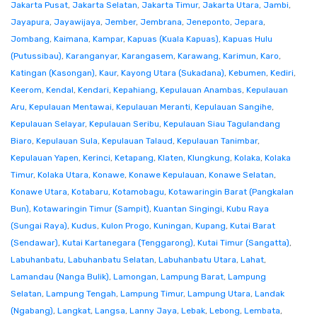
Jakarta Pusat
,
Jakarta Selatan
,
Jakarta Timur
,
Jakarta Utara
,
Jambi
,
Jayapura
,
Jayawijaya
,
Jember
,
Jembrana
,
Jeneponto
,
Jepara
,
Jombang
,
Kaimana
,
Kampar
,
Kapuas (Kuala Kapuas)
,
Kapuas Hulu
(Putussibau)
,
Karanganyar
,
Karangasem
,
Karawang
,
Karimun
,
Karo
,
Katingan (Kasongan)
,
Kaur
,
Kayong Utara (Sukadana)
,
Kebumen
,
Kediri
,
Keerom
,
Kendal
,
Kendari
,
Kepahiang
,
Kepulauan Anambas
,
Kepulauan
Aru
,
Kepulauan Mentawai
,
Kepulauan Meranti
,
Kepulauan Sangihe
,
Kepulauan Selayar
,
Kepulauan Seribu
,
Kepulauan Siau Tagulandang
Biaro
,
Kepulauan Sula
,
Kepulauan Talaud
,
Kepulauan Tanimbar
,
Kepulauan Yapen
,
Kerinci
,
Ketapang
,
Klaten
,
Klungkung
,
Kolaka
,
Kolaka
Timur
,
Kolaka Utara
,
Konawe
,
Konawe Kepulauan
,
Konawe Selatan
,
Konawe Utara
,
Kotabaru
,
Kotamobagu
,
Kotawaringin Barat (Pangkalan
Bun)
,
Kotawaringin Timur (Sampit)
,
Kuantan Singingi
,
Kubu Raya
(Sungai Raya)
,
Kudus
,
Kulon Progo
,
Kuningan
,
Kupang
,
Kutai Barat
(Sendawar)
,
Kutai Kartanegara (Tenggarong)
,
Kutai Timur (Sangatta)
,
Labuhanbatu
,
Labuhanbatu Selatan
,
Labuhanbatu Utara
,
Lahat
,
Lamandau (Nanga Bulik)
,
Lamongan
,
Lampung Barat
,
Lampung
Selatan
,
Lampung Tengah
,
Lampung Timur
,
Lampung Utara
,
Landak
(Ngabang)
,
Langkat
,
Langsa
,
Lanny Jaya
,
Lebak
,
Lebong
,
Lembata
,