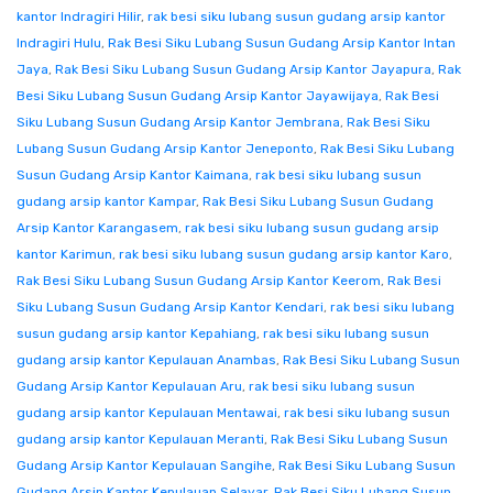
kantor Indragiri Hilir
,
rak besi siku lubang susun gudang arsip kantor
Indragiri Hulu
,
Rak Besi Siku Lubang Susun Gudang Arsip Kantor Intan
Jaya
,
Rak Besi Siku Lubang Susun Gudang Arsip Kantor Jayapura
,
Rak
Besi Siku Lubang Susun Gudang Arsip Kantor Jayawijaya
,
Rak Besi
Siku Lubang Susun Gudang Arsip Kantor Jembrana
,
Rak Besi Siku
Lubang Susun Gudang Arsip Kantor Jeneponto
,
Rak Besi Siku Lubang
Susun Gudang Arsip Kantor Kaimana
,
rak besi siku lubang susun
gudang arsip kantor Kampar
,
Rak Besi Siku Lubang Susun Gudang
Arsip Kantor Karangasem
,
rak besi siku lubang susun gudang arsip
kantor Karimun
,
rak besi siku lubang susun gudang arsip kantor Karo
,
Rak Besi Siku Lubang Susun Gudang Arsip Kantor Keerom
,
Rak Besi
Siku Lubang Susun Gudang Arsip Kantor Kendari
,
rak besi siku lubang
susun gudang arsip kantor Kepahiang
,
rak besi siku lubang susun
gudang arsip kantor Kepulauan Anambas
,
Rak Besi Siku Lubang Susun
Gudang Arsip Kantor Kepulauan Aru
,
rak besi siku lubang susun
gudang arsip kantor Kepulauan Mentawai
,
rak besi siku lubang susun
gudang arsip kantor Kepulauan Meranti
,
Rak Besi Siku Lubang Susun
Gudang Arsip Kantor Kepulauan Sangihe
,
Rak Besi Siku Lubang Susun
Gudang Arsip Kantor Kepulauan Selayar
,
Rak Besi Siku Lubang Susun