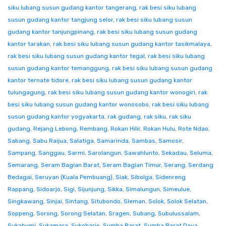
siku lubang susun gudang kantor tangerang
,
rak besi siku lubang
susun gudang kantor tangjung selor
,
rak besi siku lubang susun
gudang kantor tanjungpinang
,
rak besi siku lubang susun gudang
kantor tarakan
,
rak besi siku lubang susun gudang kantor tasikmalaya
,
rak besi siku lubang susun gudang kantor tegal
,
rak besi siku lubang
susun gudang kantor temanggung
,
rak besi siku lubang susun gudang
kantor ternate tidore
,
rak besi siku lubang susun gudang kantor
tulungagung
,
rak besi siku lubang susun gudang kantor wonogiri
,
rak
besi siku lubang susun gudang kantor wonosobo
,
rak besi siku lubang
susun gudang kantor yogyakarta
,
rak gudang
,
rak siku
,
rak siku
gudang
,
Rejang Lebong
,
Rembang
,
Rokan Hilir
,
Rokan Hulu
,
Rote Ndao
,
Sabang
,
Sabu Raijua
,
Salatiga
,
Samarinda
,
Sambas
,
Samosir
,
Sampang
,
Sanggau
,
Sarmi
,
Sarolangun
,
Sawahlunto
,
Sekadau
,
Seluma
,
Semarang
,
Seram Bagian Barat
,
Seram Bagian Timur
,
Serang
,
Serdang
Bedagai
,
Seruyan (Kuala Pembuang)
,
Siak
,
Sibolga
,
Sidenreng
Rappang
,
Sidoarjo
,
Sigi
,
Sijunjung
,
Sikka
,
Simalungun
,
Simeulue
,
Singkawang
,
Sinjai
,
Sintang
,
Situbondo
,
Sleman
,
Solok
,
Solok Selatan
,
Soppeng
,
Sorong
,
Sorong Selatan
,
Sragen
,
Subang
,
Subulussalam
,
Sukabumi
,
Sukamara
,
Sukoharjo
,
Sumba Barat
,
Sumba Barat Daya
,