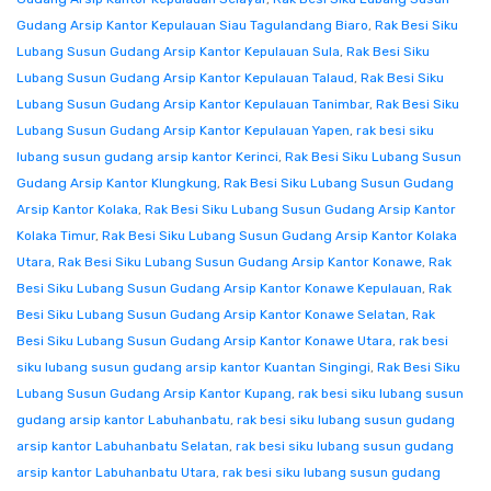
Gudang Arsip Kantor Kepulauan Siau Tagulandang Biaro
,
Rak Besi Siku
Lubang Susun Gudang Arsip Kantor Kepulauan Sula
,
Rak Besi Siku
Lubang Susun Gudang Arsip Kantor Kepulauan Talaud
,
Rak Besi Siku
Lubang Susun Gudang Arsip Kantor Kepulauan Tanimbar
,
Rak Besi Siku
Lubang Susun Gudang Arsip Kantor Kepulauan Yapen
,
rak besi siku
lubang susun gudang arsip kantor Kerinci
,
Rak Besi Siku Lubang Susun
Gudang Arsip Kantor Klungkung
,
Rak Besi Siku Lubang Susun Gudang
Arsip Kantor Kolaka
,
Rak Besi Siku Lubang Susun Gudang Arsip Kantor
Kolaka Timur
,
Rak Besi Siku Lubang Susun Gudang Arsip Kantor Kolaka
Utara
,
Rak Besi Siku Lubang Susun Gudang Arsip Kantor Konawe
,
Rak
Besi Siku Lubang Susun Gudang Arsip Kantor Konawe Kepulauan
,
Rak
Besi Siku Lubang Susun Gudang Arsip Kantor Konawe Selatan
,
Rak
Besi Siku Lubang Susun Gudang Arsip Kantor Konawe Utara
,
rak besi
siku lubang susun gudang arsip kantor Kuantan Singingi
,
Rak Besi Siku
Lubang Susun Gudang Arsip Kantor Kupang
,
rak besi siku lubang susun
gudang arsip kantor Labuhanbatu
,
rak besi siku lubang susun gudang
arsip kantor Labuhanbatu Selatan
,
rak besi siku lubang susun gudang
arsip kantor Labuhanbatu Utara
,
rak besi siku lubang susun gudang