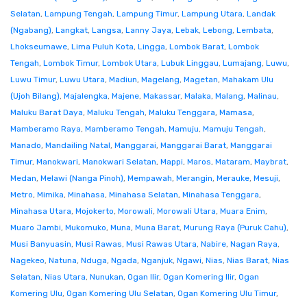
Selatan
,
Lampung Tengah
,
Lampung Timur
,
Lampung Utara
,
Landak
(Ngabang)
,
Langkat
,
Langsa
,
Lanny Jaya
,
Lebak
,
Lebong
,
Lembata
,
Lhokseumawe
,
Lima Puluh Kota
,
Lingga
,
Lombok Barat
,
Lombok
Tengah
,
Lombok Timur
,
Lombok Utara
,
Lubuk Linggau
,
Lumajang
,
Luwu
,
Luwu Timur
,
Luwu Utara
,
Madiun
,
Magelang
,
Magetan
,
Mahakam Ulu
(Ujoh Bilang)
,
Majalengka
,
Majene
,
Makassar
,
Malaka
,
Malang
,
Malinau
,
Maluku Barat Daya
,
Maluku Tengah
,
Maluku Tenggara
,
Mamasa
,
Mamberamo Raya
,
Mamberamo Tengah
,
Mamuju
,
Mamuju Tengah
,
Manado
,
Mandailing Natal
,
Manggarai
,
Manggarai Barat
,
Manggarai
Timur
,
Manokwari
,
Manokwari Selatan
,
Mappi
,
Maros
,
Mataram
,
Maybrat
,
Medan
,
Melawi (Nanga Pinoh)
,
Mempawah
,
Merangin
,
Merauke
,
Mesuji
,
Metro
,
Mimika
,
Minahasa
,
Minahasa Selatan
,
Minahasa Tenggara
,
Minahasa Utara
,
Mojokerto
,
Morowali
,
Morowali Utara
,
Muara Enim
,
Muaro Jambi
,
Mukomuko
,
Muna
,
Muna Barat
,
Murung Raya (Puruk Cahu)
,
Musi Banyuasin
,
Musi Rawas
,
Musi Rawas Utara
,
Nabire
,
Nagan Raya
,
Nagekeo
,
Natuna
,
Nduga
,
Ngada
,
Nganjuk
,
Ngawi
,
Nias
,
Nias Barat
,
Nias
Selatan
,
Nias Utara
,
Nunukan
,
Ogan Ilir
,
Ogan Komering Ilir
,
Ogan
Komering Ulu
,
Ogan Komering Ulu Selatan
,
Ogan Komering Ulu Timur
,