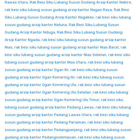
Rawas Utara
,
Rak Besi Siku Lubang Susun Gudang Arsip Kantor Nabire
,
rak besi siku lubang susun gudang arsip kantor Nagan Raya
,
Rak Besi
Siku Lubang Susun Gudang Arsip Kantor Nagekeo
,
rak besi siku lubang
susun gudang arsip kantor Natuna
,
Rak Besi Siku Lubang Susun
Gudang Arsip Kantor Nduga
,
Rak Besi Siku Lubang Susun Gudang
Arsip Kantor Ngada
,
rak besi siku lubang susun gudang arsip kantor
Nias
,
rak besi siku lubang susun gudang arsip kantor Nias Barat
,
rak
besi siku lubang susun gudang arsip kantor Nias Selatan
,
rak besi siku
lubang susun gudang arsip kantor Nias Utara
,
rak besi siku lubang
susun gudang arsip kantor Ogan Ilir
,
rak besi siku lubang susun
gudang arsip kantor Ogan Komering Ilir
,
rak besi siku lubang susun
gudang arsip kantor Ogan Komering Ulu
,
rak besi siku lubang susun
gudang arsip kantor Ogan Komering Ulu Selatan
,
rak besi siku lubang
susun gudang arsip kantor Ogan Komering Ulu Timur
,
rak besi siku
lubang susun gudang arsip kantor Padang Lawas
,
rak besi siku lubang
susun gudang arsip kantor Padang Lawas Utara
,
rak besi siku lubang
susun gudang arsip kantor Padang Pariaman
,
rak besi siku lubang
susun gudang arsip kantor Padangpanjang
,
rak besi siku lubang susun
gudang arsip kantor Padangsidempuan
,
rak besi siku lubang susun