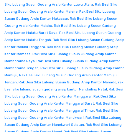
Siku Lubang Susun Gudang Arsip Kantor Luwu Utara
,
Rak Besi Siku
Lubang Susun Gudang Arsip Kantor Majene
,
Rak Besi Siku Lubang
Susun Gudang Arsip Kantor Makassar
,
Rak Besi Siku Lubang Susun
Gudang Arsip Kantor Malaka
,
Rak Besi Siku Lubang Susun Gudang
Arsip Kantor Maluku Barat Daya
,
Rak Besi Siku Lubang Susun Gudang
Arsip Kantor Maluku Tengah
,
Rak Besi Siku Lubang Susun Gudang Arsip
Kantor Maluku Tenggara
,
Rak Besi Siku Lubang Susun Gudang Arsip
Kantor Mamasa
,
Rak Besi Siku Lubang Susun Gudang Arsip Kantor
Mamberamo Raya
,
Rak Besi Siku Lubang Susun Gudang Arsip Kantor
Mamberamo Tengah
,
Rak Besi Siku Lubang Susun Gudang Arsip Kantor
Mamuju
,
Rak Besi Siku Lubang Susun Gudang Arsip Kantor Mamuju
Tengah
,
Rak Besi Siku Lubang Susun Gudang Arsip Kantor Manado
,
rak
besi siku lubang susun gudang arsip kantor Mandailing Natal
,
Rak Besi
Siku Lubang Susun Gudang Arsip Kantor Manggarai
,
Rak Besi Siku
Lubang Susun Gudang Arsip Kantor Manggarai Barat
,
Rak Besi Siku
Lubang Susun Gudang Arsip Kantor Manggarai Timur
,
Rak Besi Siku
Lubang Susun Gudang Arsip Kantor Manokwari
,
Rak Besi Siku Lubang
Susun Gudang Arsip Kantor Manokwari Selatan
,
Rak Besi Siku Lubang
Susun Gudang Arsip Kantor Mappi
,
Rak Besi Siku Lubang Susun