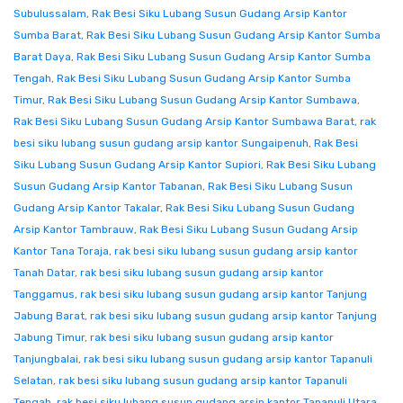
Subulussalam
,
Rak Besi Siku Lubang Susun Gudang Arsip Kantor
Sumba Barat
,
Rak Besi Siku Lubang Susun Gudang Arsip Kantor Sumba
Barat Daya
,
Rak Besi Siku Lubang Susun Gudang Arsip Kantor Sumba
Tengah
,
Rak Besi Siku Lubang Susun Gudang Arsip Kantor Sumba
Timur
,
Rak Besi Siku Lubang Susun Gudang Arsip Kantor Sumbawa
,
Rak Besi Siku Lubang Susun Gudang Arsip Kantor Sumbawa Barat
,
rak
besi siku lubang susun gudang arsip kantor Sungaipenuh
,
Rak Besi
Siku Lubang Susun Gudang Arsip Kantor Supiori
,
Rak Besi Siku Lubang
Susun Gudang Arsip Kantor Tabanan
,
Rak Besi Siku Lubang Susun
Gudang Arsip Kantor Takalar
,
Rak Besi Siku Lubang Susun Gudang
Arsip Kantor Tambrauw
,
Rak Besi Siku Lubang Susun Gudang Arsip
Kantor Tana Toraja
,
rak besi siku lubang susun gudang arsip kantor
Tanah Datar
,
rak besi siku lubang susun gudang arsip kantor
Tanggamus
,
rak besi siku lubang susun gudang arsip kantor Tanjung
Jabung Barat
,
rak besi siku lubang susun gudang arsip kantor Tanjung
Jabung Timur
,
rak besi siku lubang susun gudang arsip kantor
Tanjungbalai
,
rak besi siku lubang susun gudang arsip kantor Tapanuli
Selatan
,
rak besi siku lubang susun gudang arsip kantor Tapanuli
Tengah
,
rak besi siku lubang susun gudang arsip kantor Tapanuli Utara
,