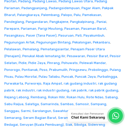
Pacitan
,
Padang
,
Padang Lawas
,
Padang Lawas Utara
,
Padang
Pariaman
,
Padangpanjang
,
Padangsidempuan
,
Pagar Alam
,
Pakpak
Bharat
,
Palangkaraya
,
Palembang
,
Palopo
,
Palu
,
Pamekasan
,
Pandeglang
,
Pangandaran
,
Pangkajene
,
Pangkalpinang.
,
Paniai
,
Parepare
,
Pariaman
,
Parigi Moutong
,
Pasaman
,
Pasaman Barat
,
Pasangkayu
,
Paser (Tana Paser)
,
Pasuruan
,
Pati
,
Payakumbuh
,
Pegunungan Arfak
,
Pegunungan Bintang
,
Pekalongan
,
Pekanbaru
,
Pelalawan
,
Pemalang
,
Pematangsiantar
,
Penajam Paser Utara
(Penajam)
,
Penukal Abab lematang Ilir
,
Pesawaran
,
Pesisir Barat
,
Pesisir
Selatan
,
Pidie
,
Pidie Jaya
,
Pinrang
,
Pohuwato
,
Polewali Mandar
,
Ponorogo
,
Pontianak
,
Poso
,
Prabumulih
,
Pringsewu
,
Probolinggo
,
Pulang
Pisau
,
Pulau Morotai
,
Pulau Taliabu
,
Puncak
,
Puncak Jaya
,
Purbalingga
,
Purwakarta
,
Purworejo
,
Raja Ampat
,
rak gudang industri
,
rak gudang
pabrik
,
rak industri
,
rak industri gudang
,
rak pabrik
,
rak pabrik gudang
,
Rejang Lebong
,
Rembang
,
Rokan Hilir
,
Rokan Hulu
,
Rote Ndao
,
Sabang
,
Sabu Raijua
,
Salatiga
,
Samarinda
,
Sambas
,
Samosir
,
Sampang
,
Sanggau
,
Sarmi
,
Sarolangun
,
Sawahlunto
,
Sekadau
,
Seluma
,
Konsultasi dan Pemesanan
Chat Kami Sekarang
Semarang
,
Seram Bagian Barat
,
Seram Bagian Timur
,
Serang
,
Serdang
Bedagai
,
Seruyan (Kuala Pembuang)
,
Siak
,
Sibolga
,
Sidenreng