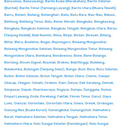
Banyumas
,
Banyuwangi
,
Barito Kuala (Marabahan)
,
Barito Selatan
(Buntok)
,
Barito Timur (Tamiang Layang)
,
Barito Utara (Muara Teweh)
,
Barru
,
Batam
,
Batang
,
Batanghari
,
Batu
,
Batu Bara
,
Bau-Bau
,
Bekasi
,
Belitung
,
Belitung Timur
,
Belu
,
Bener Meriah
,
Bengkalis
,
Bengkayang
,
Bengkulu
,
Bengkulu Selatan
,
Bengkulu Tengah
,
Bengkulu Utara
,
Berau
(Tanjung Redeb)
,
Biak Numfor
,
Bima
,
Binjai
,
Bintan
,
Bireuen
,
Bitung
,
Blitar
,
Blora
,
Boalemo
,
Bogor
,
Bojonegoro
,
Bolaang Mongondow
,
Bolaang Mongondow Selatan
,
Bolaang Mongondow Timur
,
Bolaang
Mongondow Utara
,
Bombana
,
Bondowoso
,
Bone
,
Bone Bolango
,
Bontang
,
Boven Digoel
,
Boyolali
,
Brebes
,
Bukittinggi
,
Buleleng
,
Bulukumba
,
Bulungan (Tanjung Selor)
,
Bungo
,
Buol
,
Buru
,
Buru Selatan
,
Buton
,
Buton Selatan
,
Buton Tengah
,
Buton Utara
,
Ciamis
,
Cianjur
,
Cilacap
,
Cilegon
,
Cimahi
,
Cirebon
,
Dairi
,
Deiyai
,
Deli Serdang
,
Demak
,
Denpasar
,
Depok
,
Dharmasraya
,
Dogiyai
,
Dompu
,
Donggala
,
Dumai
,
Empat Lawang
,
Ende
,
Enrekang
,
Fakfak
,
Flores Timur
,
Garut
,
Gayo
Lues
,
Gianyar
,
Gorontalo
,
Gorontalo Utara
,
Gowa
,
Gresik
,
Grobogan
,
Gunung Mas (Kuala Kurun)
,
Gunungkidul
,
Gunungsitoli
,
Halmahera
Barat
,
Halmahera Selatan
,
Halmahera Tengah
,
Halmahera Timur
,
Halmahera Utara
,
Hulu Sungai Selatan (Kandangan)
,
Hulu Sungai