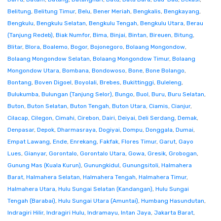
Belitung
,
Belitung Timur
,
Belu
,
Bener Meriah
,
Bengkalis
,
Bengkayang
,
Bengkulu
,
Bengkulu Selatan
,
Bengkulu Tengah
,
Bengkulu Utara
,
Berau
(Tanjung Redeb)
,
Biak Numfor
,
Bima
,
Binjai
,
Bintan
,
Bireuen
,
Bitung
,
Blitar
,
Blora
,
Boalemo
,
Bogor
,
Bojonegoro
,
Bolaang Mongondow
,
Bolaang Mongondow Selatan
,
Bolaang Mongondow Timur
,
Bolaang
Mongondow Utara
,
Bombana
,
Bondowoso
,
Bone
,
Bone Bolango
,
Bontang
,
Boven Digoel
,
Boyolali
,
Brebes
,
Bukittinggi
,
Buleleng
,
Bulukumba
,
Bulungan (Tanjung Selor)
,
Bungo
,
Buol
,
Buru
,
Buru Selatan
,
Buton
,
Buton Selatan
,
Buton Tengah
,
Buton Utara
,
Ciamis
,
Cianjur
,
Cilacap
,
Cilegon
,
Cimahi
,
Cirebon
,
Dairi
,
Deiyai
,
Deli Serdang
,
Demak
,
Denpasar
,
Depok
,
Dharmasraya
,
Dogiyai
,
Dompu
,
Donggala
,
Dumai
,
Empat Lawang
,
Ende
,
Enrekang
,
Fakfak
,
Flores Timur
,
Garut
,
Gayo
Lues
,
Gianyar
,
Gorontalo
,
Gorontalo Utara
,
Gowa
,
Gresik
,
Grobogan
,
Gunung Mas (Kuala Kurun)
,
Gunungkidul
,
Gunungsitoli
,
Halmahera
Barat
,
Halmahera Selatan
,
Halmahera Tengah
,
Halmahera Timur
,
Halmahera Utara
,
Hulu Sungai Selatan (Kandangan)
,
Hulu Sungai
Tengah (Barabai)
,
Hulu Sungai Utara (Amuntai)
,
Humbang Hasundutan
,
Indragiri Hilir
,
Indragiri Hulu
,
Indramayu
,
Intan Jaya
,
Jakarta Barat
,