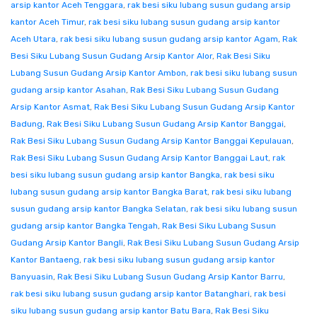
arsip kantor Aceh Tenggara
,
rak besi siku lubang susun gudang arsip
kantor Aceh Timur
,
rak besi siku lubang susun gudang arsip kantor
Aceh Utara
,
rak besi siku lubang susun gudang arsip kantor Agam
,
Rak
Besi Siku Lubang Susun Gudang Arsip Kantor Alor
,
Rak Besi Siku
Lubang Susun Gudang Arsip Kantor Ambon
,
rak besi siku lubang susun
gudang arsip kantor Asahan
,
Rak Besi Siku Lubang Susun Gudang
Arsip Kantor Asmat
,
Rak Besi Siku Lubang Susun Gudang Arsip Kantor
Badung
,
Rak Besi Siku Lubang Susun Gudang Arsip Kantor Banggai
,
Rak Besi Siku Lubang Susun Gudang Arsip Kantor Banggai Kepulauan
,
Rak Besi Siku Lubang Susun Gudang Arsip Kantor Banggai Laut
,
rak
besi siku lubang susun gudang arsip kantor Bangka
,
rak besi siku
lubang susun gudang arsip kantor Bangka Barat
,
rak besi siku lubang
susun gudang arsip kantor Bangka Selatan
,
rak besi siku lubang susun
gudang arsip kantor Bangka Tengah
,
Rak Besi Siku Lubang Susun
Gudang Arsip Kantor Bangli
,
Rak Besi Siku Lubang Susun Gudang Arsip
Kantor Bantaeng
,
rak besi siku lubang susun gudang arsip kantor
Banyuasin
,
Rak Besi Siku Lubang Susun Gudang Arsip Kantor Barru
,
rak besi siku lubang susun gudang arsip kantor Batanghari
,
rak besi
siku lubang susun gudang arsip kantor Batu Bara
,
Rak Besi Siku