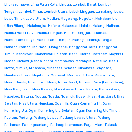
Lhokseumawe
,
Lima Puluh Kota
,
Lingga
,
Lombok Barat
,
Lombok
Tengah
,
Lombok Timur
,
Lombok Utara
,
Lubuk Linggau
,
Lumajang
,
Luwu
,
Luwu Timur
,
Luwu Utara
,
Madiun
,
Magelang
,
Magetan
,
Mahakam Ulu
(Ujoh Bilang)
,
Majalengka
,
Majene
,
Makassar
,
Malaka
,
Malang
,
Malinau
,
Maluku Barat Daya
,
Maluku Tengah
,
Maluku Tenggara
,
Mamasa
,
Mamberamo Raya
,
Mamberamo Tengah
,
Mamuju
,
Mamuju Tengah
,
Manado
,
Mandailing Natal
,
Manggarai
,
Manggarai Barat
,
Manggarai
Timur
,
Manokwari
,
Manokwari Selatan
,
Mappi
,
Maros
,
Mataram
,
Maybrat
,
Medan
,
Melawi (Nanga Pinoh)
,
Mempawah
,
Merangin
,
Merauke
,
Mesuji
,
Metro
,
Mimika
,
Minahasa
,
Minahasa Selatan
,
Minahasa Tenggara
,
Minahasa Utara
,
Mojokerto
,
Morowali
,
Morowali Utara
,
Muara Enim
,
Muaro Jambi
,
Mukomuko
,
Muna
,
Muna Barat
,
Murung Raya (Puruk Cahu)
,
Musi Banyuasin
,
Musi Rawas
,
Musi Rawas Utara
,
Nabire
,
Nagan Raya
,
Nagekeo
,
Natuna
,
Nduga
,
Ngada
,
Nganjuk
,
Ngawi
,
Nias
,
Nias Barat
,
Nias
Selatan
,
Nias Utara
,
Nunukan
,
Ogan Ilir
,
Ogan Komering Ilir
,
Ogan
Komering Ulu
,
Ogan Komering Ulu Selatan
,
Ogan Komering Ulu Timur
,
Pacitan
,
Padang
,
Padang Lawas
,
Padang Lawas Utara
,
Padang
Pariaman
,
Padangpanjang
,
Padangsidempuan
,
Pagar Alam
,
Pakpak
Bharat
,
Palangkaraya
,
Palembang
,
Palopo
,
Palu
,
Pamekasan
,