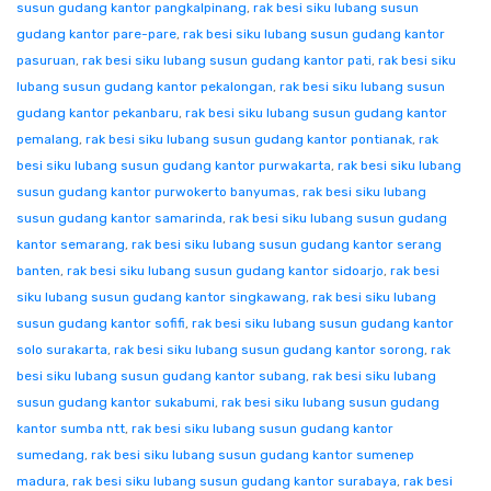
susun gudang kantor pangkalpinang
,
rak besi siku lubang susun
gudang kantor pare-pare
,
rak besi siku lubang susun gudang kantor
pasuruan
,
rak besi siku lubang susun gudang kantor pati
,
rak besi siku
lubang susun gudang kantor pekalongan
,
rak besi siku lubang susun
gudang kantor pekanbaru
,
rak besi siku lubang susun gudang kantor
pemalang
,
rak besi siku lubang susun gudang kantor pontianak
,
rak
besi siku lubang susun gudang kantor purwakarta
,
rak besi siku lubang
susun gudang kantor purwokerto banyumas
,
rak besi siku lubang
susun gudang kantor samarinda
,
rak besi siku lubang susun gudang
kantor semarang
,
rak besi siku lubang susun gudang kantor serang
banten
,
rak besi siku lubang susun gudang kantor sidoarjo
,
rak besi
siku lubang susun gudang kantor singkawang
,
rak besi siku lubang
susun gudang kantor sofifi
,
rak besi siku lubang susun gudang kantor
solo surakarta
,
rak besi siku lubang susun gudang kantor sorong
,
rak
besi siku lubang susun gudang kantor subang
,
rak besi siku lubang
susun gudang kantor sukabumi
,
rak besi siku lubang susun gudang
kantor sumba ntt
,
rak besi siku lubang susun gudang kantor
sumedang
,
rak besi siku lubang susun gudang kantor sumenep
madura
,
rak besi siku lubang susun gudang kantor surabaya
,
rak besi