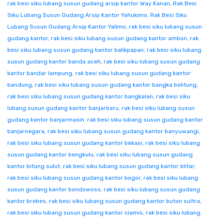
rak besi siku lubang susun gudang arsip kantor Way Kanan
,
Rak Besi
Siku Lubang Susun Gudang Arsip Kantor Yahukimo
,
Rak Besi Siku
Lubang Susun Gudang Arsip Kantor Yalimo
,
rak besi siku lubang susun
gudang kantor
,
rak besi siku lubang susun gudang kantor ambon
,
rak
besi siku lubang susun gudang kantor balikpapan
,
rak besi siku lubang
susun gudang kantor banda aceh
,
rak besi siku lubang susun gudang
kantor bandar lampung
,
rak besi siku lubang susun gudang kantor
bandung
,
rak besi siku lubang susun gudang kantor bangka belitung
,
rak besi siku lubang susun gudang kantor bangkalan
,
rak besi siku
lubang susun gudang kantor banjarbaru
,
rak besi siku lubang susun
gudang kantor banjarmasin
,
rak besi siku lubang susun gudang kantor
banjarnegara
,
rak besi siku lubang susun gudang kantor banyuwangi
,
rak besi siku lubang susun gudang kantor bekasi
,
rak besi siku lubang
susun gudang kantor bengkulu
,
rak besi siku lubang susun gudang
kantor bitung sulut
,
rak besi siku lubang susun gudang kantor blitar
,
rak besi siku lubang susun gudang kantor bogor
,
rak besi siku lubang
susun gudang kantor bondowoso
,
rak besi siku lubang susun gudang
kantor brebes
,
rak besi siku lubang susun gudang kantor buton sultra
,
rak besi siku lubang susun gudang kantor ciamis
,
rak besi siku lubang