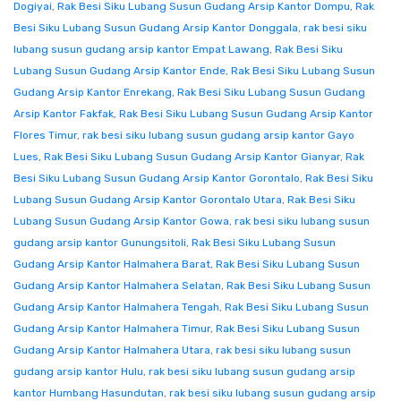
Dogiyai
,
Rak Besi Siku Lubang Susun Gudang Arsip Kantor Dompu
,
Rak
Besi Siku Lubang Susun Gudang Arsip Kantor Donggala
,
rak besi siku
lubang susun gudang arsip kantor Empat Lawang
,
Rak Besi Siku
Lubang Susun Gudang Arsip Kantor Ende
,
Rak Besi Siku Lubang Susun
Gudang Arsip Kantor Enrekang
,
Rak Besi Siku Lubang Susun Gudang
Arsip Kantor Fakfak
,
Rak Besi Siku Lubang Susun Gudang Arsip Kantor
Flores Timur
,
rak besi siku lubang susun gudang arsip kantor Gayo
Lues
,
Rak Besi Siku Lubang Susun Gudang Arsip Kantor Gianyar
,
Rak
Besi Siku Lubang Susun Gudang Arsip Kantor Gorontalo
,
Rak Besi Siku
Lubang Susun Gudang Arsip Kantor Gorontalo Utara
,
Rak Besi Siku
Lubang Susun Gudang Arsip Kantor Gowa
,
rak besi siku lubang susun
gudang arsip kantor Gunungsitoli
,
Rak Besi Siku Lubang Susun
Gudang Arsip Kantor Halmahera Barat
,
Rak Besi Siku Lubang Susun
Gudang Arsip Kantor Halmahera Selatan
,
Rak Besi Siku Lubang Susun
Gudang Arsip Kantor Halmahera Tengah
,
Rak Besi Siku Lubang Susun
Gudang Arsip Kantor Halmahera Timur
,
Rak Besi Siku Lubang Susun
Gudang Arsip Kantor Halmahera Utara
,
rak besi siku lubang susun
gudang arsip kantor Hulu
,
rak besi siku lubang susun gudang arsip
kantor Humbang Hasundutan
,
rak besi siku lubang susun gudang arsip