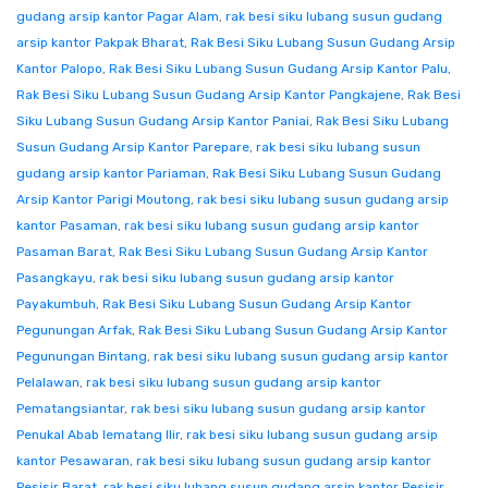
gudang arsip kantor Pagar Alam
,
rak besi siku lubang susun gudang
arsip kantor Pakpak Bharat
,
Rak Besi Siku Lubang Susun Gudang Arsip
Kantor Palopo
,
Rak Besi Siku Lubang Susun Gudang Arsip Kantor Palu
,
Rak Besi Siku Lubang Susun Gudang Arsip Kantor Pangkajene
,
Rak Besi
Siku Lubang Susun Gudang Arsip Kantor Paniai
,
Rak Besi Siku Lubang
Susun Gudang Arsip Kantor Parepare
,
rak besi siku lubang susun
gudang arsip kantor Pariaman
,
Rak Besi Siku Lubang Susun Gudang
Arsip Kantor Parigi Moutong
,
rak besi siku lubang susun gudang arsip
kantor Pasaman
,
rak besi siku lubang susun gudang arsip kantor
Pasaman Barat
,
Rak Besi Siku Lubang Susun Gudang Arsip Kantor
Pasangkayu
,
rak besi siku lubang susun gudang arsip kantor
Payakumbuh
,
Rak Besi Siku Lubang Susun Gudang Arsip Kantor
Pegunungan Arfak
,
Rak Besi Siku Lubang Susun Gudang Arsip Kantor
Pegunungan Bintang
,
rak besi siku lubang susun gudang arsip kantor
Pelalawan
,
rak besi siku lubang susun gudang arsip kantor
Pematangsiantar
,
rak besi siku lubang susun gudang arsip kantor
Penukal Abab lematang Ilir
,
rak besi siku lubang susun gudang arsip
kantor Pesawaran
,
rak besi siku lubang susun gudang arsip kantor
Pesisir Barat
,
rak besi siku lubang susun gudang arsip kantor Pesisir