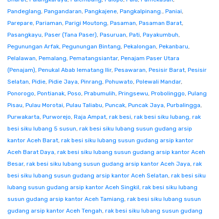
Pandeglang
,
Pangandaran
,
Pangkajene
,
Pangkalpinang.
,
Paniai
,
Parepare
,
Pariaman
,
Parigi Moutong
,
Pasaman
,
Pasaman Barat
,
Pasangkayu
,
Paser (Tana Paser)
,
Pasuruan
,
Pati
,
Payakumbuh
,
Pegunungan Arfak
,
Pegunungan Bintang
,
Pekalongan
,
Pekanbaru
,
Pelalawan
,
Pemalang
,
Pematangsiantar
,
Penajam Paser Utara
(Penajam)
,
Penukal Abab lematang Ilir
,
Pesawaran
,
Pesisir Barat
,
Pesisir
Selatan
,
Pidie
,
Pidie Jaya
,
Pinrang
,
Pohuwato
,
Polewali Mandar
,
Ponorogo
,
Pontianak
,
Poso
,
Prabumulih
,
Pringsewu
,
Probolinggo
,
Pulang
Pisau
,
Pulau Morotai
,
Pulau Taliabu
,
Puncak
,
Puncak Jaya
,
Purbalingga
,
Purwakarta
,
Purworejo
,
Raja Ampat
,
rak besi
,
rak besi siku lubang
,
rak
besi siku lubang 5 susun
,
rak besi siku lubang susun gudang arsip
kantor Aceh Barat
,
rak besi siku lubang susun gudang arsip kantor
Aceh Barat Daya
,
rak besi siku lubang susun gudang arsip kantor Aceh
Besar
,
rak besi siku lubang susun gudang arsip kantor Aceh Jaya
,
rak
besi siku lubang susun gudang arsip kantor Aceh Selatan
,
rak besi siku
lubang susun gudang arsip kantor Aceh Singkil
,
rak besi siku lubang
susun gudang arsip kantor Aceh Tamiang
,
rak besi siku lubang susun
gudang arsip kantor Aceh Tengah
,
rak besi siku lubang susun gudang