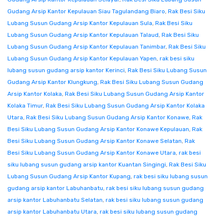
Gudang Arsip Kantor Kepulauan Siau Tagulandang Biaro
,
Rak Besi Siku
Lubang Susun Gudang Arsip Kantor Kepulauan Sula
,
Rak Besi Siku
Lubang Susun Gudang Arsip Kantor Kepulauan Talaud
,
Rak Besi Siku
Lubang Susun Gudang Arsip Kantor Kepulauan Tanimbar
,
Rak Besi Siku
Lubang Susun Gudang Arsip Kantor Kepulauan Yapen
,
rak besi siku
lubang susun gudang arsip kantor Kerinci
,
Rak Besi Siku Lubang Susun
Gudang Arsip Kantor Klungkung
,
Rak Besi Siku Lubang Susun Gudang
Arsip Kantor Kolaka
,
Rak Besi Siku Lubang Susun Gudang Arsip Kantor
Kolaka Timur
,
Rak Besi Siku Lubang Susun Gudang Arsip Kantor Kolaka
Utara
,
Rak Besi Siku Lubang Susun Gudang Arsip Kantor Konawe
,
Rak
Besi Siku Lubang Susun Gudang Arsip Kantor Konawe Kepulauan
,
Rak
Besi Siku Lubang Susun Gudang Arsip Kantor Konawe Selatan
,
Rak
Besi Siku Lubang Susun Gudang Arsip Kantor Konawe Utara
,
rak besi
siku lubang susun gudang arsip kantor Kuantan Singingi
,
Rak Besi Siku
Lubang Susun Gudang Arsip Kantor Kupang
,
rak besi siku lubang susun
gudang arsip kantor Labuhanbatu
,
rak besi siku lubang susun gudang
arsip kantor Labuhanbatu Selatan
,
rak besi siku lubang susun gudang
arsip kantor Labuhanbatu Utara
,
rak besi siku lubang susun gudang