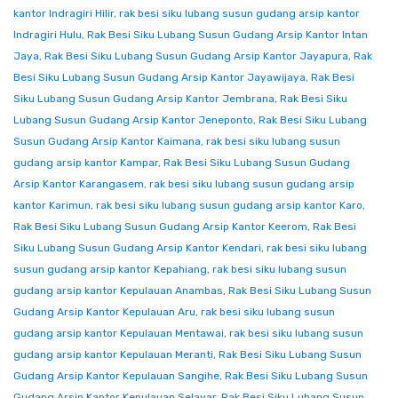
kantor Indragiri Hilir
,
rak besi siku lubang susun gudang arsip kantor
Indragiri Hulu
,
Rak Besi Siku Lubang Susun Gudang Arsip Kantor Intan
Jaya
,
Rak Besi Siku Lubang Susun Gudang Arsip Kantor Jayapura
,
Rak
Besi Siku Lubang Susun Gudang Arsip Kantor Jayawijaya
,
Rak Besi
Siku Lubang Susun Gudang Arsip Kantor Jembrana
,
Rak Besi Siku
Lubang Susun Gudang Arsip Kantor Jeneponto
,
Rak Besi Siku Lubang
Susun Gudang Arsip Kantor Kaimana
,
rak besi siku lubang susun
gudang arsip kantor Kampar
,
Rak Besi Siku Lubang Susun Gudang
Arsip Kantor Karangasem
,
rak besi siku lubang susun gudang arsip
kantor Karimun
,
rak besi siku lubang susun gudang arsip kantor Karo
,
Rak Besi Siku Lubang Susun Gudang Arsip Kantor Keerom
,
Rak Besi
Siku Lubang Susun Gudang Arsip Kantor Kendari
,
rak besi siku lubang
susun gudang arsip kantor Kepahiang
,
rak besi siku lubang susun
gudang arsip kantor Kepulauan Anambas
,
Rak Besi Siku Lubang Susun
Gudang Arsip Kantor Kepulauan Aru
,
rak besi siku lubang susun
gudang arsip kantor Kepulauan Mentawai
,
rak besi siku lubang susun
gudang arsip kantor Kepulauan Meranti
,
Rak Besi Siku Lubang Susun
Gudang Arsip Kantor Kepulauan Sangihe
,
Rak Besi Siku Lubang Susun
Gudang Arsip Kantor Kepulauan Selayar
,
Rak Besi Siku Lubang Susun