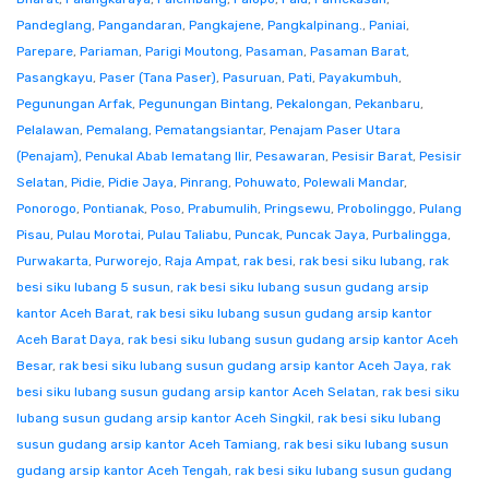
Pandeglang
,
Pangandaran
,
Pangkajene
,
Pangkalpinang.
,
Paniai
,
Parepare
,
Pariaman
,
Parigi Moutong
,
Pasaman
,
Pasaman Barat
,
Pasangkayu
,
Paser (Tana Paser)
,
Pasuruan
,
Pati
,
Payakumbuh
,
Pegunungan Arfak
,
Pegunungan Bintang
,
Pekalongan
,
Pekanbaru
,
Pelalawan
,
Pemalang
,
Pematangsiantar
,
Penajam Paser Utara
(Penajam)
,
Penukal Abab lematang Ilir
,
Pesawaran
,
Pesisir Barat
,
Pesisir
Selatan
,
Pidie
,
Pidie Jaya
,
Pinrang
,
Pohuwato
,
Polewali Mandar
,
Ponorogo
,
Pontianak
,
Poso
,
Prabumulih
,
Pringsewu
,
Probolinggo
,
Pulang
Pisau
,
Pulau Morotai
,
Pulau Taliabu
,
Puncak
,
Puncak Jaya
,
Purbalingga
,
Purwakarta
,
Purworejo
,
Raja Ampat
,
rak besi
,
rak besi siku lubang
,
rak
besi siku lubang 5 susun
,
rak besi siku lubang susun gudang arsip
kantor Aceh Barat
,
rak besi siku lubang susun gudang arsip kantor
Aceh Barat Daya
,
rak besi siku lubang susun gudang arsip kantor Aceh
Besar
,
rak besi siku lubang susun gudang arsip kantor Aceh Jaya
,
rak
besi siku lubang susun gudang arsip kantor Aceh Selatan
,
rak besi siku
lubang susun gudang arsip kantor Aceh Singkil
,
rak besi siku lubang
susun gudang arsip kantor Aceh Tamiang
,
rak besi siku lubang susun
gudang arsip kantor Aceh Tengah
,
rak besi siku lubang susun gudang