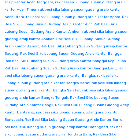
arsip kantor Aceh Tenggara
,
rak besi siku lubang susun gudang arsip
kantor Aceh Timur
,
rak besi siku lubang susun gudang arsip kantor
Aceh Utara
,
rak besi siku lubang susun gudang arsip kantor Agam
,
Rak
Besi Siku Lubang Susun Gudang Arsip Kantor Alor
,
Rak Besi Siku
Lubang Susun Gudang Arsip Kantor Ambon
,
rak besi siku lubang susun
gudang arsip kantor Asahan
,
Rak Besi Siku Lubang Susun Gudang
Arsip Kantor Asmat
,
Rak Besi Siku Lubang Susun Gudang Arsip Kantor
Badung
,
Rak Besi Siku Lubang Susun Gudang Arsip Kantor Banggai
,
Rak Besi Siku Lubang Susun Gudang Arsip Kantor Banggai Kepulauan
,
Rak Besi Siku Lubang Susun Gudang Arsip Kantor Banggai Laut
,
rak
besi siku lubang susun gudang arsip kantor Bangka
,
rak besi siku
lubang susun gudang arsip kantor Bangka Barat
,
rak besi siku lubang
susun gudang arsip kantor Bangka Selatan
,
rak besi siku lubang susun
gudang arsip kantor Bangka Tengah
,
Rak Besi Siku Lubang Susun
Gudang Arsip Kantor Bangli
,
Rak Besi Siku Lubang Susun Gudang Arsip
Kantor Bantaeng
,
rak besi siku lubang susun gudang arsip kantor
Banyuasin
,
Rak Besi Siku Lubang Susun Gudang Arsip Kantor Barru
,
rak besi siku lubang susun gudang arsip kantor Batanghari
,
rak besi
siku lubang susun gudang arsip kantor Batu Bara
,
Rak Besi Siku