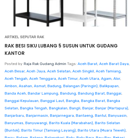
ARTIKEL SEPUTAR RAK
RAK BESI SIKU LUBANG 5 SUSUN UNTUK GUDANG
KANTOR
Posted by
Raja Rak Gudang Admin
Tags:
Aceh Barat
,
Aceh Barat Daya
,
Aceh Besar
,
Aceh Jaya
,
Aceh Selatan
,
Aceh Singkil
,
Aceh Tamiang
,
Aceh Tengah
,
Aceh Tenggara
,
Aceh Timur
,
Aceh Utara
,
Agam
,
Alor
,
Ambon
,
Asahan
,
Asmat
,
Badung
,
Balangan (Paringin)
,
Balikpapan
,
Banda Aceh
,
Bandar Lampung
,
Bandung
,
Bandung Barat
,
Banggai
,
Banggai Kepulauan
,
Banggai Laut
,
Bangka
,
Bangka Barat
,
Bangka
Selatan
,
Bangka Tengah
,
Bangkalan
,
Bangli
,
Banjar
,
Banjar (Martapura)
,
Banjarbaru
,
Banjarmasin
,
Banjarnegara
,
Bantaeng
,
Bantul
,
Banyuasin
,
Banyumas
,
Banyuwangi
,
Barito Kuala (Marabahan)
,
Barito Selatan
(Buntok)
,
Barito Timur (Tamiang Layang)
,
Barito Utara (Muara Teweh)
,
Barru
,
Batam
,
Batang
,
Batanghari
,
Batu
,
Batu Bara
,
Bau-Bau
,
Bekasi
,