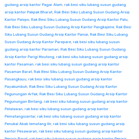
gudang arsip kantor Pagar Alam
,
rak besi siku lubang susun gudang
arsip kantor Pakpak Bharat
,
Rak Besi Siku Lubang Susun Gudang Arsip
Kantor Palopo
,
Rak Besi Siku Lubang Susun Gudang Arsip Kantor Palu
,
Rak Besi Siku Lubang Susun Gudang Arsip Kantor Pangkajene
,
Rak Besi
Siku Lubang Susun Gudang Arsip Kantor Paniai
,
Rak Besi Siku Lubang
Susun Gudang Arsip Kantor Parepare
,
rak besi siku lubang susun
gudang arsip kantor Pariaman
,
Rak Besi Siku Lubang Susun Gudang
Arsip Kantor Parigi Moutong
,
rak besi siku lubang susun gudang arsip
kantor Pasaman
,
rak besi siku lubang susun gudang arsip kantor
Pasaman Barat
,
Rak Besi Siku Lubang Susun Gudang Arsip Kantor
Pasangkayu
,
rak besi siku lubang susun gudang arsip kantor
Payakumbuh
,
Rak Besi Siku Lubang Susun Gudang Arsip Kantor
Pegunungan Arfak
,
Rak Besi Siku Lubang Susun Gudang Arsip Kantor
Pegunungan Bintang
,
rak besi siku lubang susun gudang arsip kantor
Pelalawan
,
rak besi siku lubang susun gudang arsip kantor
Pematangsiantar
,
rak besi siku lubang susun gudang arsip kantor
Penukal Abab lematang Ilir
,
rak besi siku lubang susun gudang arsip
kantor Pesawaran
,
rak besi siku lubang susun gudang arsip kantor
Pesisir Barat
,
rak besi siku lubang susun gudang arsip kantor Pesisir