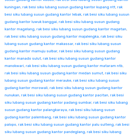
kuningan
,
rak besi siku lubang susun gudang kantor kupang ntt
,
rak
besi siku lubang susun gudang kantor lebak
,
rak besi siku lubang susun
gudang kantor luwuk banggai
,
rak besi siku lubang susun gudang
kantor magelang
,
rak besi siku lubang susun gudang kantor magetan
,
rak besi siku lubang susun gudang kantor majalengka
,
rak besi siku
lubang susun gudang kantor makassar
,
rak besi siku lubang susun
gudang kantor mamuju sulbar
,
rak besi siku lubang susun gudang
kantor manado sulut
,
rak besi siku lubang susun gudang kantor
manokwari
,
rak besi siku lubang susun gudang kantor mataram ntb
,
rak besi siku lubang susun gudang kantor medan sumut
,
rak besi siku
lubang susun gudang kantor merauke
,
rak besi siku lubang susun
gudang kantor morowali
,
rak besi siku lubang susun gudang kantor
nunukan
,
rak besi siku lubang susun gudang kantor pacitan
,
rak besi
siku lubang susun gudang kantor padang sumbar
,
rak besi siku lubang
susun gudang kantor palangkaraya
,
rak besi siku lubang susun
gudang kantor palembang
,
rak besi siku lubang susun gudang kantor
palopo
,
rak besi siku lubang susun gudang kantor palu sulteng
,
rak besi
siku lubang susun gudang kantor pandeglang
,
rak besi siku lubang