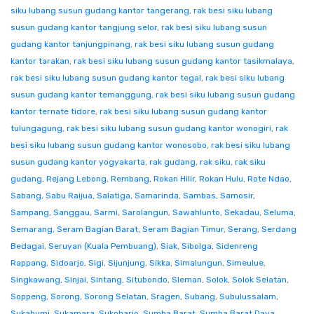
siku lubang susun gudang kantor tangerang
,
rak besi siku lubang
susun gudang kantor tangjung selor
,
rak besi siku lubang susun
gudang kantor tanjungpinang
,
rak besi siku lubang susun gudang
kantor tarakan
,
rak besi siku lubang susun gudang kantor tasikmalaya
,
rak besi siku lubang susun gudang kantor tegal
,
rak besi siku lubang
susun gudang kantor temanggung
,
rak besi siku lubang susun gudang
kantor ternate tidore
,
rak besi siku lubang susun gudang kantor
tulungagung
,
rak besi siku lubang susun gudang kantor wonogiri
,
rak
besi siku lubang susun gudang kantor wonosobo
,
rak besi siku lubang
susun gudang kantor yogyakarta
,
rak gudang
,
rak siku
,
rak siku
gudang
,
Rejang Lebong
,
Rembang
,
Rokan Hilir
,
Rokan Hulu
,
Rote Ndao
,
Sabang
,
Sabu Raijua
,
Salatiga
,
Samarinda
,
Sambas
,
Samosir
,
Sampang
,
Sanggau
,
Sarmi
,
Sarolangun
,
Sawahlunto
,
Sekadau
,
Seluma
,
Semarang
,
Seram Bagian Barat
,
Seram Bagian Timur
,
Serang
,
Serdang
Bedagai
,
Seruyan (Kuala Pembuang)
,
Siak
,
Sibolga
,
Sidenreng
Rappang
,
Sidoarjo
,
Sigi
,
Sijunjung
,
Sikka
,
Simalungun
,
Simeulue
,
Singkawang
,
Sinjai
,
Sintang
,
Situbondo
,
Sleman
,
Solok
,
Solok Selatan
,
Soppeng
,
Sorong
,
Sorong Selatan
,
Sragen
,
Subang
,
Subulussalam
,
Sukabumi
,
Sukamara
,
Sukoharjo
,
Sumba Barat
,
Sumba Barat Daya
,