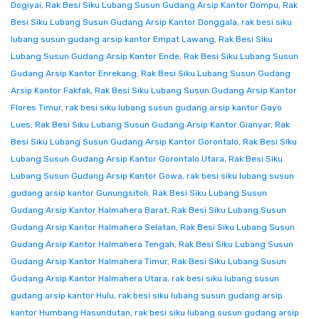
Dogiyai
,
Rak Besi Siku Lubang Susun Gudang Arsip Kantor Dompu
,
Rak
Besi Siku Lubang Susun Gudang Arsip Kantor Donggala
,
rak besi siku
lubang susun gudang arsip kantor Empat Lawang
,
Rak Besi Siku
Lubang Susun Gudang Arsip Kantor Ende
,
Rak Besi Siku Lubang Susun
Gudang Arsip Kantor Enrekang
,
Rak Besi Siku Lubang Susun Gudang
Arsip Kantor Fakfak
,
Rak Besi Siku Lubang Susun Gudang Arsip Kantor
Flores Timur
,
rak besi siku lubang susun gudang arsip kantor Gayo
Lues
,
Rak Besi Siku Lubang Susun Gudang Arsip Kantor Gianyar
,
Rak
Besi Siku Lubang Susun Gudang Arsip Kantor Gorontalo
,
Rak Besi Siku
Lubang Susun Gudang Arsip Kantor Gorontalo Utara
,
Rak Besi Siku
Lubang Susun Gudang Arsip Kantor Gowa
,
rak besi siku lubang susun
gudang arsip kantor Gunungsitoli
,
Rak Besi Siku Lubang Susun
Gudang Arsip Kantor Halmahera Barat
,
Rak Besi Siku Lubang Susun
Gudang Arsip Kantor Halmahera Selatan
,
Rak Besi Siku Lubang Susun
Gudang Arsip Kantor Halmahera Tengah
,
Rak Besi Siku Lubang Susun
Gudang Arsip Kantor Halmahera Timur
,
Rak Besi Siku Lubang Susun
Gudang Arsip Kantor Halmahera Utara
,
rak besi siku lubang susun
gudang arsip kantor Hulu
,
rak besi siku lubang susun gudang arsip
kantor Humbang Hasundutan
,
rak besi siku lubang susun gudang arsip