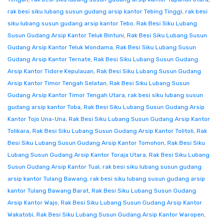
rak besi siku lubang susun gudang arsip kantor Tebing Tinggi
,
rak besi
siku lubang susun gudang arsip kantor Tebo
,
Rak Besi Siku Lubang
Susun Gudang Arsip Kantor Teluk Bintuni
,
Rak Besi Siku Lubang Susun
Gudang Arsip Kantor Teluk Wondama
,
Rak Besi Siku Lubang Susun
Gudang Arsip Kantor Ternate
,
Rak Besi Siku Lubang Susun Gudang
Arsip Kantor Tidore Kepulauan
,
Rak Besi Siku Lubang Susun Gudang
Arsip Kantor Timor Tengah Selatan
,
Rak Besi Siku Lubang Susun
Gudang Arsip Kantor Timor Tengah Utara
,
rak besi siku lubang susun
gudang arsip kantor Toba
,
Rak Besi Siku Lubang Susun Gudang Arsip
Kantor Tojo Una-Una
,
Rak Besi Siku Lubang Susun Gudang Arsip Kantor
Tolikara
,
Rak Besi Siku Lubang Susun Gudang Arsip Kantor Tolitoli
,
Rak
Besi Siku Lubang Susun Gudang Arsip Kantor Tomohon
,
Rak Besi Siku
Lubang Susun Gudang Arsip Kantor Toraja Utara
,
Rak Besi Siku Lubang
Susun Gudang Arsip Kantor Tual
,
rak besi siku lubang susun gudang
arsip kantor Tulang Bawang
,
rak besi siku lubang susun gudang arsip
kantor Tulang Bawang Barat
,
Rak Besi Siku Lubang Susun Gudang
Arsip Kantor Wajo
,
Rak Besi Siku Lubang Susun Gudang Arsip Kantor
Wakatobi
,
Rak Besi Siku Lubang Susun Gudang Arsip Kantor Waropen
,