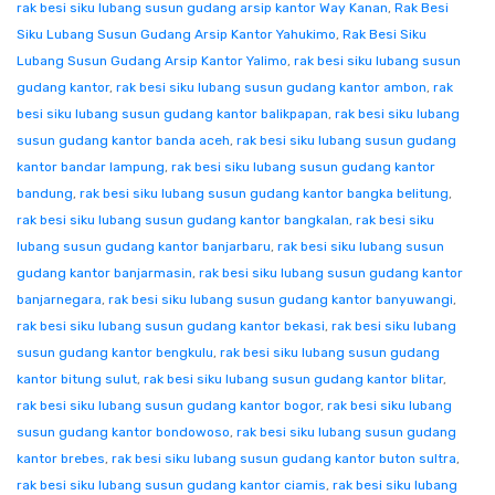
rak besi siku lubang susun gudang arsip kantor Way Kanan
,
Rak Besi
Siku Lubang Susun Gudang Arsip Kantor Yahukimo
,
Rak Besi Siku
Lubang Susun Gudang Arsip Kantor Yalimo
,
rak besi siku lubang susun
gudang kantor
,
rak besi siku lubang susun gudang kantor ambon
,
rak
besi siku lubang susun gudang kantor balikpapan
,
rak besi siku lubang
susun gudang kantor banda aceh
,
rak besi siku lubang susun gudang
kantor bandar lampung
,
rak besi siku lubang susun gudang kantor
bandung
,
rak besi siku lubang susun gudang kantor bangka belitung
,
rak besi siku lubang susun gudang kantor bangkalan
,
rak besi siku
lubang susun gudang kantor banjarbaru
,
rak besi siku lubang susun
gudang kantor banjarmasin
,
rak besi siku lubang susun gudang kantor
banjarnegara
,
rak besi siku lubang susun gudang kantor banyuwangi
,
rak besi siku lubang susun gudang kantor bekasi
,
rak besi siku lubang
susun gudang kantor bengkulu
,
rak besi siku lubang susun gudang
kantor bitung sulut
,
rak besi siku lubang susun gudang kantor blitar
,
rak besi siku lubang susun gudang kantor bogor
,
rak besi siku lubang
susun gudang kantor bondowoso
,
rak besi siku lubang susun gudang
kantor brebes
,
rak besi siku lubang susun gudang kantor buton sultra
,
rak besi siku lubang susun gudang kantor ciamis
,
rak besi siku lubang