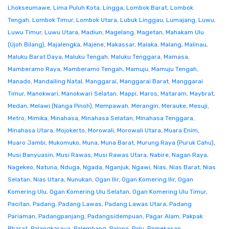
Lhokseumawe
,
Lima Puluh Kota
,
Lingga
,
Lombok Barat
,
Lombok
Tengah
,
Lombok Timur
,
Lombok Utara
,
Lubuk Linggau
,
Lumajang
,
Luwu
,
Luwu Timur
,
Luwu Utara
,
Madiun
,
Magelang
,
Magetan
,
Mahakam Ulu
(Ujoh Bilang)
,
Majalengka
,
Majene
,
Makassar
,
Malaka
,
Malang
,
Malinau
,
Maluku Barat Daya
,
Maluku Tengah
,
Maluku Tenggara
,
Mamasa
,
Mamberamo Raya
,
Mamberamo Tengah
,
Mamuju
,
Mamuju Tengah
,
Manado
,
Mandailing Natal
,
Manggarai
,
Manggarai Barat
,
Manggarai
Timur
,
Manokwari
,
Manokwari Selatan
,
Mappi
,
Maros
,
Mataram
,
Maybrat
,
Medan
,
Melawi (Nanga Pinoh)
,
Mempawah
,
Merangin
,
Merauke
,
Mesuji
,
Metro
,
Mimika
,
Minahasa
,
Minahasa Selatan
,
Minahasa Tenggara
,
Minahasa Utara
,
Mojokerto
,
Morowali
,
Morowali Utara
,
Muara Enim
,
Muaro Jambi
,
Mukomuko
,
Muna
,
Muna Barat
,
Murung Raya (Puruk Cahu)
,
Musi Banyuasin
,
Musi Rawas
,
Musi Rawas Utara
,
Nabire
,
Nagan Raya
,
Nagekeo
,
Natuna
,
Nduga
,
Ngada
,
Nganjuk
,
Ngawi
,
Nias
,
Nias Barat
,
Nias
Selatan
,
Nias Utara
,
Nunukan
,
Ogan Ilir
,
Ogan Komering Ilir
,
Ogan
Komering Ulu
,
Ogan Komering Ulu Selatan
,
Ogan Komering Ulu Timur
,
Pacitan
,
Padang
,
Padang Lawas
,
Padang Lawas Utara
,
Padang
Pariaman
,
Padangpanjang
,
Padangsidempuan
,
Pagar Alam
,
Pakpak
Bharat
,
Palangkaraya
,
Palembang
,
Palopo
,
Palu
,
Pamekasan
,