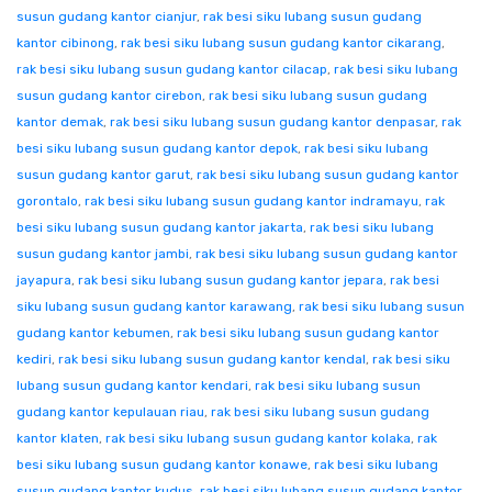
susun gudang kantor cianjur
,
rak besi siku lubang susun gudang
kantor cibinong
,
rak besi siku lubang susun gudang kantor cikarang
,
rak besi siku lubang susun gudang kantor cilacap
,
rak besi siku lubang
susun gudang kantor cirebon
,
rak besi siku lubang susun gudang
kantor demak
,
rak besi siku lubang susun gudang kantor denpasar
,
rak
besi siku lubang susun gudang kantor depok
,
rak besi siku lubang
susun gudang kantor garut
,
rak besi siku lubang susun gudang kantor
gorontalo
,
rak besi siku lubang susun gudang kantor indramayu
,
rak
besi siku lubang susun gudang kantor jakarta
,
rak besi siku lubang
susun gudang kantor jambi
,
rak besi siku lubang susun gudang kantor
jayapura
,
rak besi siku lubang susun gudang kantor jepara
,
rak besi
siku lubang susun gudang kantor karawang
,
rak besi siku lubang susun
gudang kantor kebumen
,
rak besi siku lubang susun gudang kantor
kediri
,
rak besi siku lubang susun gudang kantor kendal
,
rak besi siku
lubang susun gudang kantor kendari
,
rak besi siku lubang susun
gudang kantor kepulauan riau
,
rak besi siku lubang susun gudang
kantor klaten
,
rak besi siku lubang susun gudang kantor kolaka
,
rak
besi siku lubang susun gudang kantor konawe
,
rak besi siku lubang
susun gudang kantor kudus
,
rak besi siku lubang susun gudang kantor