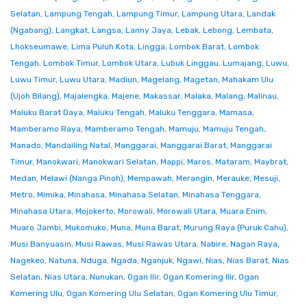
Selatan
,
Lampung Tengah
,
Lampung Timur
,
Lampung Utara
,
Landak
(Ngabang)
,
Langkat
,
Langsa
,
Lanny Jaya
,
Lebak
,
Lebong
,
Lembata
,
Lhokseumawe
,
Lima Puluh Kota
,
Lingga
,
Lombok Barat
,
Lombok
Tengah
,
Lombok Timur
,
Lombok Utara
,
Lubuk Linggau
,
Lumajang
,
Luwu
,
Luwu Timur
,
Luwu Utara
,
Madiun
,
Magelang
,
Magetan
,
Mahakam Ulu
(Ujoh Bilang)
,
Majalengka
,
Majene
,
Makassar
,
Malaka
,
Malang
,
Malinau
,
Maluku Barat Daya
,
Maluku Tengah
,
Maluku Tenggara
,
Mamasa
,
Mamberamo Raya
,
Mamberamo Tengah
,
Mamuju
,
Mamuju Tengah
,
Manado
,
Mandailing Natal
,
Manggarai
,
Manggarai Barat
,
Manggarai
Timur
,
Manokwari
,
Manokwari Selatan
,
Mappi
,
Maros
,
Mataram
,
Maybrat
,
Medan
,
Melawi (Nanga Pinoh)
,
Mempawah
,
Merangin
,
Merauke
,
Mesuji
,
Metro
,
Mimika
,
Minahasa
,
Minahasa Selatan
,
Minahasa Tenggara
,
Minahasa Utara
,
Mojokerto
,
Morowali
,
Morowali Utara
,
Muara Enim
,
Muaro Jambi
,
Mukomuko
,
Muna
,
Muna Barat
,
Murung Raya (Puruk Cahu)
,
Musi Banyuasin
,
Musi Rawas
,
Musi Rawas Utara
,
Nabire
,
Nagan Raya
,
Nagekeo
,
Natuna
,
Nduga
,
Ngada
,
Nganjuk
,
Ngawi
,
Nias
,
Nias Barat
,
Nias
Selatan
,
Nias Utara
,
Nunukan
,
Ogan Ilir
,
Ogan Komering Ilir
,
Ogan
Komering Ulu
,
Ogan Komering Ulu Selatan
,
Ogan Komering Ulu Timur
,