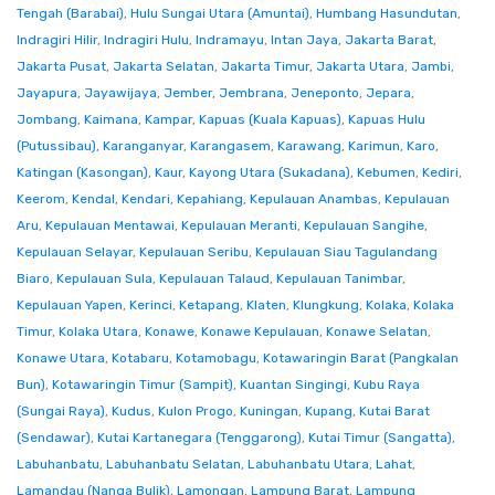
Tengah (Barabai)
,
Hulu Sungai Utara (Amuntai)
,
Humbang Hasundutan
,
Indragiri Hilir
,
Indragiri Hulu
,
Indramayu
,
Intan Jaya
,
Jakarta Barat
,
Jakarta Pusat
,
Jakarta Selatan
,
Jakarta Timur
,
Jakarta Utara
,
Jambi
,
Jayapura
,
Jayawijaya
,
Jember
,
Jembrana
,
Jeneponto
,
Jepara
,
Jombang
,
Kaimana
,
Kampar
,
Kapuas (Kuala Kapuas)
,
Kapuas Hulu
(Putussibau)
,
Karanganyar
,
Karangasem
,
Karawang
,
Karimun
,
Karo
,
Katingan (Kasongan)
,
Kaur
,
Kayong Utara (Sukadana)
,
Kebumen
,
Kediri
,
Keerom
,
Kendal
,
Kendari
,
Kepahiang
,
Kepulauan Anambas
,
Kepulauan
Aru
,
Kepulauan Mentawai
,
Kepulauan Meranti
,
Kepulauan Sangihe
,
Kepulauan Selayar
,
Kepulauan Seribu
,
Kepulauan Siau Tagulandang
Biaro
,
Kepulauan Sula
,
Kepulauan Talaud
,
Kepulauan Tanimbar
,
Kepulauan Yapen
,
Kerinci
,
Ketapang
,
Klaten
,
Klungkung
,
Kolaka
,
Kolaka
Timur
,
Kolaka Utara
,
Konawe
,
Konawe Kepulauan
,
Konawe Selatan
,
Konawe Utara
,
Kotabaru
,
Kotamobagu
,
Kotawaringin Barat (Pangkalan
Bun)
,
Kotawaringin Timur (Sampit)
,
Kuantan Singingi
,
Kubu Raya
(Sungai Raya)
,
Kudus
,
Kulon Progo
,
Kuningan
,
Kupang
,
Kutai Barat
(Sendawar)
,
Kutai Kartanegara (Tenggarong)
,
Kutai Timur (Sangatta)
,
Labuhanbatu
,
Labuhanbatu Selatan
,
Labuhanbatu Utara
,
Lahat
,
Lamandau (Nanga Bulik)
,
Lamongan
,
Lampung Barat
,
Lampung