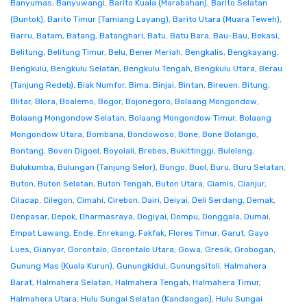
Banyumas
,
Banyuwangi
,
Barito Kuala (Marabahan)
,
Barito Selatan
(Buntok)
,
Barito Timur (Tamiang Layang)
,
Barito Utara (Muara Teweh)
,
Barru
,
Batam
,
Batang
,
Batanghari
,
Batu
,
Batu Bara
,
Bau-Bau
,
Bekasi
,
Belitung
,
Belitung Timur
,
Belu
,
Bener Meriah
,
Bengkalis
,
Bengkayang
,
Bengkulu
,
Bengkulu Selatan
,
Bengkulu Tengah
,
Bengkulu Utara
,
Berau
(Tanjung Redeb)
,
Biak Numfor
,
Bima
,
Binjai
,
Bintan
,
Bireuen
,
Bitung
,
Blitar
,
Blora
,
Boalemo
,
Bogor
,
Bojonegoro
,
Bolaang Mongondow
,
Bolaang Mongondow Selatan
,
Bolaang Mongondow Timur
,
Bolaang
Mongondow Utara
,
Bombana
,
Bondowoso
,
Bone
,
Bone Bolango
,
Bontang
,
Boven Digoel
,
Boyolali
,
Brebes
,
Bukittinggi
,
Buleleng
,
Bulukumba
,
Bulungan (Tanjung Selor)
,
Bungo
,
Buol
,
Buru
,
Buru Selatan
,
Buton
,
Buton Selatan
,
Buton Tengah
,
Buton Utara
,
Ciamis
,
Cianjur
,
Cilacap
,
Cilegon
,
Cimahi
,
Cirebon
,
Dairi
,
Deiyai
,
Deli Serdang
,
Demak
,
Denpasar
,
Depok
,
Dharmasraya
,
Dogiyai
,
Dompu
,
Donggala
,
Dumai
,
Empat Lawang
,
Ende
,
Enrekang
,
Fakfak
,
Flores Timur
,
Garut
,
Gayo
Lues
,
Gianyar
,
Gorontalo
,
Gorontalo Utara
,
Gowa
,
Gresik
,
Grobogan
,
Gunung Mas (Kuala Kurun)
,
Gunungkidul
,
Gunungsitoli
,
Halmahera
Barat
,
Halmahera Selatan
,
Halmahera Tengah
,
Halmahera Timur
,
Halmahera Utara
,
Hulu Sungai Selatan (Kandangan)
,
Hulu Sungai