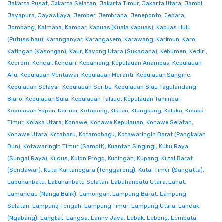
Jakarta Pusat
,
Jakarta Selatan
,
Jakarta Timur
,
Jakarta Utara
,
Jambi
,
Jayapura
,
Jayawijaya
,
Jember
,
Jembrana
,
Jeneponto
,
Jepara
,
Jombang
,
Kaimana
,
Kampar
,
Kapuas (Kuala Kapuas)
,
Kapuas Hulu
(Putussibau)
,
Karanganyar
,
Karangasem
,
Karawang
,
Karimun
,
Karo
,
Katingan (Kasongan)
,
Kaur
,
Kayong Utara (Sukadana)
,
Kebumen
,
Kediri
,
Keerom
,
Kendal
,
Kendari
,
Kepahiang
,
Kepulauan Anambas
,
Kepulauan
Aru
,
Kepulauan Mentawai
,
Kepulauan Meranti
,
Kepulauan Sangihe
,
Kepulauan Selayar
,
Kepulauan Seribu
,
Kepulauan Siau Tagulandang
Biaro
,
Kepulauan Sula
,
Kepulauan Talaud
,
Kepulauan Tanimbar
,
Kepulauan Yapen
,
Kerinci
,
Ketapang
,
Klaten
,
Klungkung
,
Kolaka
,
Kolaka
Timur
,
Kolaka Utara
,
Konawe
,
Konawe Kepulauan
,
Konawe Selatan
,
Konawe Utara
,
Kotabaru
,
Kotamobagu
,
Kotawaringin Barat (Pangkalan
Bun)
,
Kotawaringin Timur (Sampit)
,
Kuantan Singingi
,
Kubu Raya
(Sungai Raya)
,
Kudus
,
Kulon Progo
,
Kuningan
,
Kupang
,
Kutai Barat
(Sendawar)
,
Kutai Kartanegara (Tenggarong)
,
Kutai Timur (Sangatta)
,
Labuhanbatu
,
Labuhanbatu Selatan
,
Labuhanbatu Utara
,
Lahat
,
Lamandau (Nanga Bulik)
,
Lamongan
,
Lampung Barat
,
Lampung
Selatan
,
Lampung Tengah
,
Lampung Timur
,
Lampung Utara
,
Landak
(Ngabang)
,
Langkat
,
Langsa
,
Lanny Jaya
,
Lebak
,
Lebong
,
Lembata
,