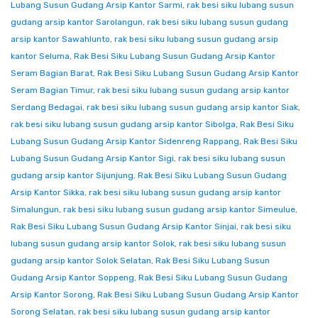
Lubang Susun Gudang Arsip Kantor Sarmi
,
rak besi siku lubang susun
gudang arsip kantor Sarolangun
,
rak besi siku lubang susun gudang
arsip kantor Sawahlunto
,
rak besi siku lubang susun gudang arsip
kantor Seluma
,
Rak Besi Siku Lubang Susun Gudang Arsip Kantor
Seram Bagian Barat
,
Rak Besi Siku Lubang Susun Gudang Arsip Kantor
Seram Bagian Timur
,
rak besi siku lubang susun gudang arsip kantor
Serdang Bedagai
,
rak besi siku lubang susun gudang arsip kantor Siak
,
rak besi siku lubang susun gudang arsip kantor Sibolga
,
Rak Besi Siku
Lubang Susun Gudang Arsip Kantor Sidenreng Rappang
,
Rak Besi Siku
Lubang Susun Gudang Arsip Kantor Sigi
,
rak besi siku lubang susun
gudang arsip kantor Sijunjung
,
Rak Besi Siku Lubang Susun Gudang
Arsip Kantor Sikka
,
rak besi siku lubang susun gudang arsip kantor
Simalungun
,
rak besi siku lubang susun gudang arsip kantor Simeulue
,
Rak Besi Siku Lubang Susun Gudang Arsip Kantor Sinjai
,
rak besi siku
lubang susun gudang arsip kantor Solok
,
rak besi siku lubang susun
gudang arsip kantor Solok Selatan
,
Rak Besi Siku Lubang Susun
Gudang Arsip Kantor Soppeng
,
Rak Besi Siku Lubang Susun Gudang
Arsip Kantor Sorong
,
Rak Besi Siku Lubang Susun Gudang Arsip Kantor
Sorong Selatan
,
rak besi siku lubang susun gudang arsip kantor