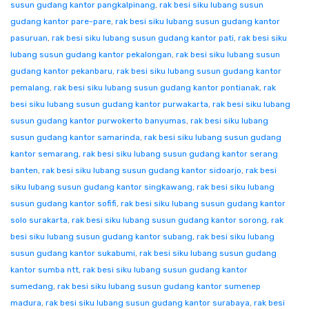
susun gudang kantor pangkalpinang
,
rak besi siku lubang susun
gudang kantor pare-pare
,
rak besi siku lubang susun gudang kantor
pasuruan
,
rak besi siku lubang susun gudang kantor pati
,
rak besi siku
lubang susun gudang kantor pekalongan
,
rak besi siku lubang susun
gudang kantor pekanbaru
,
rak besi siku lubang susun gudang kantor
pemalang
,
rak besi siku lubang susun gudang kantor pontianak
,
rak
besi siku lubang susun gudang kantor purwakarta
,
rak besi siku lubang
susun gudang kantor purwokerto banyumas
,
rak besi siku lubang
susun gudang kantor samarinda
,
rak besi siku lubang susun gudang
kantor semarang
,
rak besi siku lubang susun gudang kantor serang
banten
,
rak besi siku lubang susun gudang kantor sidoarjo
,
rak besi
siku lubang susun gudang kantor singkawang
,
rak besi siku lubang
susun gudang kantor sofifi
,
rak besi siku lubang susun gudang kantor
solo surakarta
,
rak besi siku lubang susun gudang kantor sorong
,
rak
besi siku lubang susun gudang kantor subang
,
rak besi siku lubang
susun gudang kantor sukabumi
,
rak besi siku lubang susun gudang
kantor sumba ntt
,
rak besi siku lubang susun gudang kantor
sumedang
,
rak besi siku lubang susun gudang kantor sumenep
madura
,
rak besi siku lubang susun gudang kantor surabaya
,
rak besi