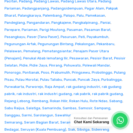
Pacitan
,
Padang
,
Padang Lawas
,
Padang Lawas Utara
,
Padang
Pariaman
,
Padangpanjang
,
Padangsidempuan
,
Pagar Alam
,
Pakpak
Bharat
,
Palangkaraya
,
Palembang
,
Palopo
,
Palu
,
Pamekasan
,
Pandeglang
,
Pangandaran
,
Pangkajene
,
Pangkalpinang.
,
Paniai
,
Parepare
,
Pariaman
,
Parigi Moutong
,
Pasaman
,
Pasaman Barat
,
Pasangkayu
,
Paser (Tana Paser)
,
Pasuruan
,
Pati
,
Payakumbuh
,
Pegunungan Arfak
,
Pegunungan Bintang
,
Pekalongan
,
Pekanbaru
,
Pelalawan
,
Pemalang
,
Pematangsiantar
,
Penajam Paser Utara
(Penajam)
,
Penukal Abab lematang Ilir
,
Pesawaran
,
Pesisir Barat
,
Pesisir
Selatan
,
Pidie
,
Pidie Jaya
,
Pinrang
,
Pohuwato
,
Polewali Mandar
,
Ponorogo
,
Pontianak
,
Poso
,
Prabumulih
,
Pringsewu
,
Probolinggo
,
Pulang
Pisau
,
Pulau Morotai
,
Pulau Taliabu
,
Puncak
,
Puncak Jaya
,
Purbalingga
,
Purwakarta
,
Purworejo
,
Raja Ampat
,
rak gudang industri
,
rak gudang
pabrik
,
rak industri
,
rak industri gudang
,
rak pabrik
,
rak pabrik gudang
,
Rejang Lebong
,
Rembang
,
Rokan Hilir
,
Rokan Hulu
,
Rote Ndao
,
Sabang
,
Sabu Raijua
,
Salatiga
,
Samarinda
,
Sambas
,
Samosir
,
Sampang
,
Sanggau
,
Sarmi
,
Sarolangun
,
Sawahlunto
,
Sekadau
,
Seluma
,
Konsultasi dan Pemesanan
Chat Kami Sekarang
Semarang
,
Seram Bagian Barat
,
Seram Bagian Timur
,
Serang
,
Serdang
Bedagai
,
Seruyan (Kuala Pembuang)
,
Siak
,
Sibolga
,
Sidenreng