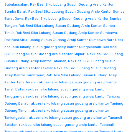
Subulussalam
,
Rak Besi Siku Lubang Susun Gudang Arsip Kantor
Sumba Barat
,
Rak Besi Siku Lubang Susun Gudang Arsip Kantor Sumba
Barat Daya
,
Rak Besi Siku Lubang Susun Gudang Arsip Kantor Sumba
Tengah
,
Rak Besi Siku Lubang Susun Gudang Arsip Kantor Sumba
Timur
,
Rak Besi Siku Lubang Susun Gudang Arsip Kantor Sumbawa
,
Rak Besi Siku Lubang Susun Gudang Arsip Kantor Sumbawa Barat
,
rak
besi siku lubang susun gudang arsip kantor Sungaipenuh
,
Rak Besi
Siku Lubang Susun Gudang Arsip Kantor Supiori
,
Rak Besi Siku Lubang
Susun Gudang Arsip Kantor Tabanan
,
Rak Besi Siku Lubang Susun
Gudang Arsip Kantor Takalar
,
Rak Besi Siku Lubang Susun Gudang
Arsip Kantor Tambrauw
,
Rak Besi Siku Lubang Susun Gudang Arsip
Kantor Tana Toraja
,
rak besi siku lubang susun gudang arsip kantor
Tanah Datar
,
rak besi siku lubang susun gudang arsip kantor
Tanggamus
,
rak besi siku lubang susun gudang arsip kantor Tanjung
Jabung Barat
,
rak besi siku lubang susun gudang arsip kantor Tanjung
Jabung Timur
,
rak besi siku lubang susun gudang arsip kantor
Tanjungbalai
,
rak besi siku lubang susun gudang arsip kantor Tapanuli
Selatan
,
rak besi siku lubang susun gudang arsip kantor Tapanuli
Tengah
,
rak besi siku lubang susun gudang arsip kantor Tapanuli Utara
,