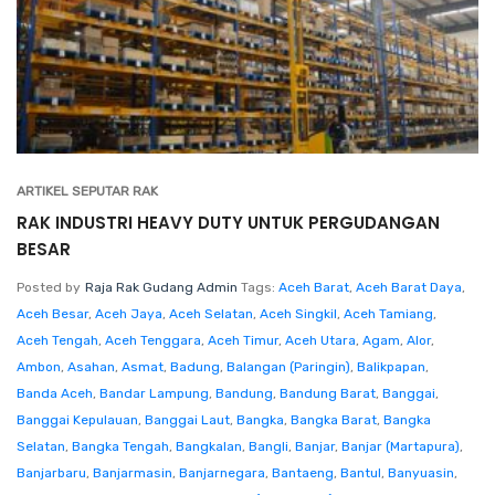
ARTIKEL SEPUTAR RAK
RAK INDUSTRI HEAVY DUTY UNTUK PERGUDANGAN
BESAR
Posted by
Raja Rak Gudang Admin
Tags:
Aceh Barat
,
Aceh Barat Daya
,
Aceh Besar
,
Aceh Jaya
,
Aceh Selatan
,
Aceh Singkil
,
Aceh Tamiang
,
Aceh Tengah
,
Aceh Tenggara
,
Aceh Timur
,
Aceh Utara
,
Agam
,
Alor
,
Ambon
,
Asahan
,
Asmat
,
Badung
,
Balangan (Paringin)
,
Balikpapan
,
Banda Aceh
,
Bandar Lampung
,
Bandung
,
Bandung Barat
,
Banggai
,
Banggai Kepulauan
,
Banggai Laut
,
Bangka
,
Bangka Barat
,
Bangka
Selatan
,
Bangka Tengah
,
Bangkalan
,
Bangli
,
Banjar
,
Banjar (Martapura)
,
Banjarbaru
,
Banjarmasin
,
Banjarnegara
,
Bantaeng
,
Bantul
,
Banyuasin
,