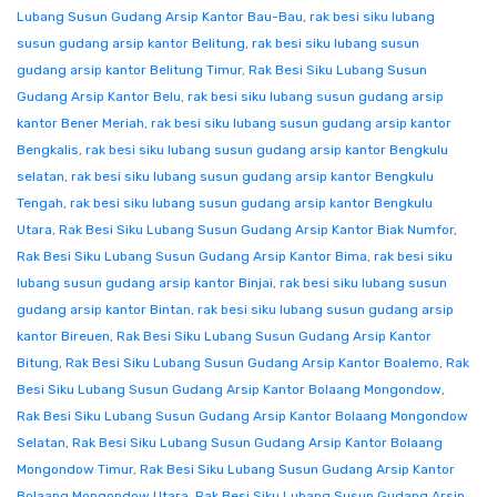
Lubang Susun Gudang Arsip Kantor Bau-Bau
,
rak besi siku lubang
susun gudang arsip kantor Belitung
,
rak besi siku lubang susun
gudang arsip kantor Belitung Timur
,
Rak Besi Siku Lubang Susun
Gudang Arsip Kantor Belu
,
rak besi siku lubang susun gudang arsip
kantor Bener Meriah
,
rak besi siku lubang susun gudang arsip kantor
Bengkalis
,
rak besi siku lubang susun gudang arsip kantor Bengkulu
selatan
,
rak besi siku lubang susun gudang arsip kantor Bengkulu
Tengah
,
rak besi siku lubang susun gudang arsip kantor Bengkulu
Utara
,
Rak Besi Siku Lubang Susun Gudang Arsip Kantor Biak Numfor
,
Rak Besi Siku Lubang Susun Gudang Arsip Kantor Bima
,
rak besi siku
lubang susun gudang arsip kantor Binjai
,
rak besi siku lubang susun
gudang arsip kantor Bintan
,
rak besi siku lubang susun gudang arsip
kantor Bireuen
,
Rak Besi Siku Lubang Susun Gudang Arsip Kantor
Bitung
,
Rak Besi Siku Lubang Susun Gudang Arsip Kantor Boalemo
,
Rak
Besi Siku Lubang Susun Gudang Arsip Kantor Bolaang Mongondow
,
Rak Besi Siku Lubang Susun Gudang Arsip Kantor Bolaang Mongondow
Selatan
,
Rak Besi Siku Lubang Susun Gudang Arsip Kantor Bolaang
Mongondow Timur
,
Rak Besi Siku Lubang Susun Gudang Arsip Kantor
Bolaang Mongondow Utara
,
Rak Besi Siku Lubang Susun Gudang Arsip