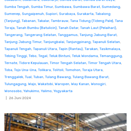
Sumba Tengah
,
Sumba Timur
,
Sumbawa
,
Sumbawa Barat
,
Sumedang
,
Sumenep
,
Sungaipenuh
,
Supiori
,
Surabaya
,
Surakarta
,
Tabalong
(Tanjung)
,
Tabanan
,
Takalar
,
Tambrauw
,
Tana Tidung (Tideng Pale)
,
Tana
Toraja
,
Tanah Bumbu (Batulicin)
,
Tanah Datar
,
Tanah Laut (Pelaihari)
,
Tangerang
,
Tangerang Selatan
,
Tanggamus
,
Tanjung Jabung Barat
,
Tanjung Jabung Timur
,
Tanjungbalai
,
Tanjungpinang
,
Tapanuli Selatan
,
Tapanuli Tengah
,
Tapanuli Utara
,
Tapin (Rantau)
,
Tarakan
,
Tasikmalaya
,
Tebing Tinggi
,
Tebo
,
Tegal
,
Teluk Bintuni
,
Teluk Wondama
,
Temanggung
,
Ternate
,
Tidore Kepulauan
,
Timor Tengah Selatan
,
Timor Tengah Utara
,
Toba
,
Tojo Una-Una
,
Tolikara
,
Tolitoli
,
Tomohon
,
Toraja Utara
,
Trenggalek
,
Tual
,
Tuban
,
Tulang Bawang
,
Tulang Bawang Barat
,
Tulungagung
,
Wajo
,
Wakatobi
,
Waropen
,
Way Kanan
,
Wonogiri
,
Wonosobo
,
Yahukimo
,
Yalimo
,
Yogyakarta
26 Juni 2024