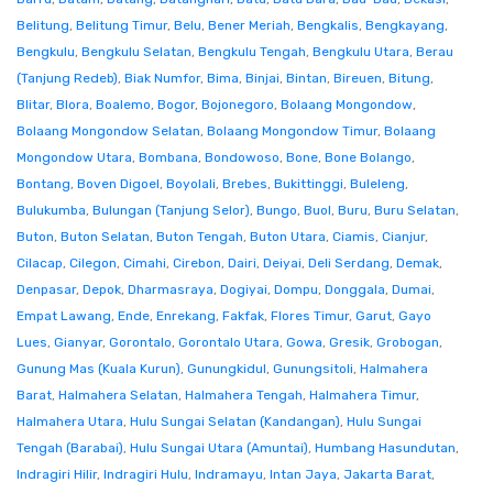
Belitung
,
Belitung Timur
,
Belu
,
Bener Meriah
,
Bengkalis
,
Bengkayang
,
Bengkulu
,
Bengkulu Selatan
,
Bengkulu Tengah
,
Bengkulu Utara
,
Berau
(Tanjung Redeb)
,
Biak Numfor
,
Bima
,
Binjai
,
Bintan
,
Bireuen
,
Bitung
,
Blitar
,
Blora
,
Boalemo
,
Bogor
,
Bojonegoro
,
Bolaang Mongondow
,
Bolaang Mongondow Selatan
,
Bolaang Mongondow Timur
,
Bolaang
Mongondow Utara
,
Bombana
,
Bondowoso
,
Bone
,
Bone Bolango
,
Bontang
,
Boven Digoel
,
Boyolali
,
Brebes
,
Bukittinggi
,
Buleleng
,
Bulukumba
,
Bulungan (Tanjung Selor)
,
Bungo
,
Buol
,
Buru
,
Buru Selatan
,
Buton
,
Buton Selatan
,
Buton Tengah
,
Buton Utara
,
Ciamis
,
Cianjur
,
Cilacap
,
Cilegon
,
Cimahi
,
Cirebon
,
Dairi
,
Deiyai
,
Deli Serdang
,
Demak
,
Denpasar
,
Depok
,
Dharmasraya
,
Dogiyai
,
Dompu
,
Donggala
,
Dumai
,
Empat Lawang
,
Ende
,
Enrekang
,
Fakfak
,
Flores Timur
,
Garut
,
Gayo
Lues
,
Gianyar
,
Gorontalo
,
Gorontalo Utara
,
Gowa
,
Gresik
,
Grobogan
,
Gunung Mas (Kuala Kurun)
,
Gunungkidul
,
Gunungsitoli
,
Halmahera
Barat
,
Halmahera Selatan
,
Halmahera Tengah
,
Halmahera Timur
,
Halmahera Utara
,
Hulu Sungai Selatan (Kandangan)
,
Hulu Sungai
Tengah (Barabai)
,
Hulu Sungai Utara (Amuntai)
,
Humbang Hasundutan
,
Indragiri Hilir
,
Indragiri Hulu
,
Indramayu
,
Intan Jaya
,
Jakarta Barat
,