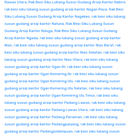
Rawas Utara
,
Rak Besi Siku Lubang Susun Gudang Arsip Kantor Nabire
,
rak besi siku lubang susun gudang arsip kantor Nagan Raya
,
Rak Besi
Siku Lubang Susun Gudang Arsip Kantor Nagekeo
,
rak besi siku lubang
susun gudang arsip kantor Natuna
,
Rak Besi Siku Lubang Susun
Gudang Arsip Kantor Nduga
,
Rak Besi Siku Lubang Susun Gudang
Arsip Kantor Ngada
,
rak besi siku lubang susun gudang arsip kantor
Nias
,
rak besi siku lubang susun gudang arsip kantor Nias Barat
,
rak
besi siku lubang susun gudang arsip kantor Nias Selatan
,
rak besi siku
lubang susun gudang arsip kantor Nias Utara
,
rak besi siku lubang
susun gudang arsip kantor Ogan Ilir
,
rak besi siku lubang susun
gudang arsip kantor Ogan Komering Ilir
,
rak besi siku lubang susun
gudang arsip kantor Ogan Komering Ulu
,
rak besi siku lubang susun
gudang arsip kantor Ogan Komering Ulu Selatan
,
rak besi siku lubang
susun gudang arsip kantor Ogan Komering Ulu Timur
,
rak besi siku
lubang susun gudang arsip kantor Padang Lawas
,
rak besi siku lubang
susun gudang arsip kantor Padang Lawas Utara
,
rak besi siku lubang
susun gudang arsip kantor Padang Pariaman
,
rak besi siku lubang
susun gudang arsip kantor Padangpanjang
,
rak besi siku lubang susun
gudang arsip kantor Padangsidempuan
,
rak besi siku lubang susun