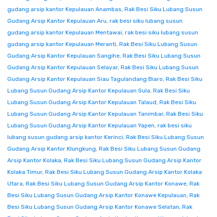
gudang arsip kantor Kepulauan Anambas
,
Rak Besi Siku Lubang Susun
Gudang Arsip Kantor Kepulauan Aru
,
rak besi siku lubang susun
gudang arsip kantor Kepulauan Mentawai
,
rak besi siku lubang susun
gudang arsip kantor Kepulauan Meranti
,
Rak Besi Siku Lubang Susun
Gudang Arsip Kantor Kepulauan Sangihe
,
Rak Besi Siku Lubang Susun
Gudang Arsip Kantor Kepulauan Selayar
,
Rak Besi Siku Lubang Susun
Gudang Arsip Kantor Kepulauan Siau Tagulandang Biaro
,
Rak Besi Siku
Lubang Susun Gudang Arsip Kantor Kepulauan Sula
,
Rak Besi Siku
Lubang Susun Gudang Arsip Kantor Kepulauan Talaud
,
Rak Besi Siku
Lubang Susun Gudang Arsip Kantor Kepulauan Tanimbar
,
Rak Besi Siku
Lubang Susun Gudang Arsip Kantor Kepulauan Yapen
,
rak besi siku
lubang susun gudang arsip kantor Kerinci
,
Rak Besi Siku Lubang Susun
Gudang Arsip Kantor Klungkung
,
Rak Besi Siku Lubang Susun Gudang
Arsip Kantor Kolaka
,
Rak Besi Siku Lubang Susun Gudang Arsip Kantor
Kolaka Timur
,
Rak Besi Siku Lubang Susun Gudang Arsip Kantor Kolaka
Utara
,
Rak Besi Siku Lubang Susun Gudang Arsip Kantor Konawe
,
Rak
Besi Siku Lubang Susun Gudang Arsip Kantor Konawe Kepulauan
,
Rak
Besi Siku Lubang Susun Gudang Arsip Kantor Konawe Selatan
,
Rak