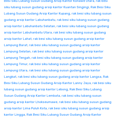
Besi Siku Lubang Susun Gudang Arsip Kantor Konawe Utara
,
rak besi
siku lubang susun gudang arsip kantor Kuantan Singingi
,
Rak Besi Siku
Lubang Susun Gudang Arsip Kantor Kupang
,
rak besi siku lubang susun
gudang arsip kantor Labuhanbatu
,
rak besi siku lubang susun gudang
arsip kantor Labuhanbatu Selatan
,
rak besi siku lubang susun gudang
arsip kantor Labuhanbatu Utara
,
rak besi siku lubang susun gudang
arsip kantor Lahat
,
rak besi siku lubang susun gudang arsip kantor
Lampung Barat
,
rak besi siku lubang susun gudang arsip kantor
Lampung Selatan
,
rak besi siku lubang susun gudang arsip kantor
Lampung Tengah
,
rak besi siku lubang susun gudang arsip kantor
Lampung Timur
,
rak besi siku lubang susun gudang arsip kantor
Lampung Utara
,
rak besi siku lubang susun gudang arsip kantor
Langkat
,
rak besi siku lubang susun gudang arsip kantor Langsa
,
Rak
Besi Siku Lubang Susun Gudang Arsip Kantor Lanny Jaya
,
rak besi siku
lubang susun gudang arsip kantor Lebong
,
Rak Besi Siku Lubang
Susun Gudang Arsip Kantor Lembata
,
rak besi siku lubang susun
gudang arsip kantor Lhokseumawe
,
rak besi siku lubang susun gudang
arsip kantor Lima Puluh Kota
,
rak besi siku lubang susun gudang arsip
kantor Lingga
,
Rak Besi Siku Lubang Susun Gudang Arsip Kantor