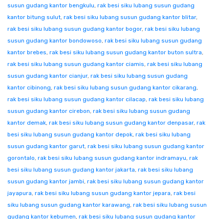
susun gudang kantor bengkulu
,
rak besi siku lubang susun gudang
kantor bitung sulut
,
rak besi siku lubang susun gudang kantor blitar
,
rak besi siku lubang susun gudang kantor bogor
,
rak besi siku lubang
susun gudang kantor bondowoso
,
rak besi siku lubang susun gudang
kantor brebes
,
rak besi siku lubang susun gudang kantor buton sultra
,
rak besi siku lubang susun gudang kantor ciamis
,
rak besi siku lubang
susun gudang kantor cianjur
,
rak besi siku lubang susun gudang
kantor cibinong
,
rak besi siku lubang susun gudang kantor cikarang
,
rak besi siku lubang susun gudang kantor cilacap
,
rak besi siku lubang
susun gudang kantor cirebon
,
rak besi siku lubang susun gudang
kantor demak
,
rak besi siku lubang susun gudang kantor denpasar
,
rak
besi siku lubang susun gudang kantor depok
,
rak besi siku lubang
susun gudang kantor garut
,
rak besi siku lubang susun gudang kantor
gorontalo
,
rak besi siku lubang susun gudang kantor indramayu
,
rak
besi siku lubang susun gudang kantor jakarta
,
rak besi siku lubang
susun gudang kantor jambi
,
rak besi siku lubang susun gudang kantor
jayapura
,
rak besi siku lubang susun gudang kantor jepara
,
rak besi
siku lubang susun gudang kantor karawang
,
rak besi siku lubang susun
gudang kantor kebumen
,
rak besi siku lubang susun gudang kantor