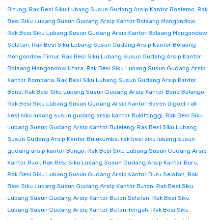
Bitung
,
Rak Besi Siku Lubang Susun Gudang Arsip Kantor Boalemo
,
Rak
Besi Siku Lubang Susun Gudang Arsip Kantor Bolaang Mongondow
,
Rak Besi Siku Lubang Susun Gudang Arsip Kantor Bolaang Mongondow
Selatan
,
Rak Besi Siku Lubang Susun Gudang Arsip Kantor Bolaang
Mongondow Timur
,
Rak Besi Siku Lubang Susun Gudang Arsip Kantor
Bolaang Mongondow Utara
,
Rak Besi Siku Lubang Susun Gudang Arsip
Kantor Bombana
,
Rak Besi Siku Lubang Susun Gudang Arsip Kantor
Bone
,
Rak Besi Siku Lubang Susun Gudang Arsip Kantor Bone Bolango
,
Rak Besi Siku Lubang Susun Gudang Arsip Kantor Boven Digoel
,
rak
besi siku lubang susun gudang arsip kantor Bukittinggi
,
Rak Besi Siku
Lubang Susun Gudang Arsip Kantor Buleleng
,
Rak Besi Siku Lubang
Susun Gudang Arsip Kantor Bulukumba
,
rak besi siku lubang susun
gudang arsip kantor Bungo
,
Rak Besi Siku Lubang Susun Gudang Arsip
Kantor Buol
,
Rak Besi Siku Lubang Susun Gudang Arsip Kantor Buru
,
Rak Besi Siku Lubang Susun Gudang Arsip Kantor Buru Selatan
,
Rak
Besi Siku Lubang Susun Gudang Arsip Kantor Buton
,
Rak Besi Siku
Lubang Susun Gudang Arsip Kantor Buton Selatan
,
Rak Besi Siku
Lubang Susun Gudang Arsip Kantor Buton Tengah
,
Rak Besi Siku