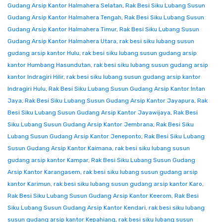
Gudang Arsip Kantor Halmahera Selatan
,
Rak Besi Siku Lubang Susun
Gudang Arsip Kantor Halmahera Tengah
,
Rak Besi Siku Lubang Susun
Gudang Arsip Kantor Halmahera Timur
,
Rak Besi Siku Lubang Susun
Gudang Arsip Kantor Halmahera Utara
,
rak besi siku lubang susun
gudang arsip kantor Hulu
,
rak besi siku lubang susun gudang arsip
kantor Humbang Hasundutan
,
rak besi siku lubang susun gudang arsip
kantor Indragiri Hilir
,
rak besi siku lubang susun gudang arsip kantor
Indragiri Hulu
,
Rak Besi Siku Lubang Susun Gudang Arsip Kantor Intan
Jaya
,
Rak Besi Siku Lubang Susun Gudang Arsip Kantor Jayapura
,
Rak
Besi Siku Lubang Susun Gudang Arsip Kantor Jayawijaya
,
Rak Besi
Siku Lubang Susun Gudang Arsip Kantor Jembrana
,
Rak Besi Siku
Lubang Susun Gudang Arsip Kantor Jeneponto
,
Rak Besi Siku Lubang
Susun Gudang Arsip Kantor Kaimana
,
rak besi siku lubang susun
gudang arsip kantor Kampar
,
Rak Besi Siku Lubang Susun Gudang
Arsip Kantor Karangasem
,
rak besi siku lubang susun gudang arsip
kantor Karimun
,
rak besi siku lubang susun gudang arsip kantor Karo
,
Rak Besi Siku Lubang Susun Gudang Arsip Kantor Keerom
,
Rak Besi
Siku Lubang Susun Gudang Arsip Kantor Kendari
,
rak besi siku lubang
susun gudang arsip kantor Kepahiang
,
rak besi siku lubang susun