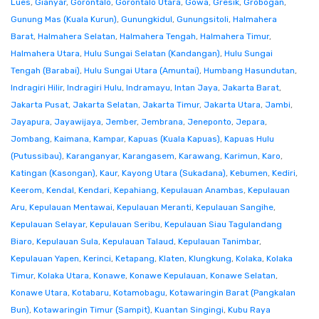
Lues
,
Gianyar
,
Gorontalo
,
Gorontalo Utara
,
Gowa
,
Gresik
,
Grobogan
,
Gunung Mas (Kuala Kurun)
,
Gunungkidul
,
Gunungsitoli
,
Halmahera
Barat
,
Halmahera Selatan
,
Halmahera Tengah
,
Halmahera Timur
,
Halmahera Utara
,
Hulu Sungai Selatan (Kandangan)
,
Hulu Sungai
Tengah (Barabai)
,
Hulu Sungai Utara (Amuntai)
,
Humbang Hasundutan
,
Indragiri Hilir
,
Indragiri Hulu
,
Indramayu
,
Intan Jaya
,
Jakarta Barat
,
Jakarta Pusat
,
Jakarta Selatan
,
Jakarta Timur
,
Jakarta Utara
,
Jambi
,
Jayapura
,
Jayawijaya
,
Jember
,
Jembrana
,
Jeneponto
,
Jepara
,
Jombang
,
Kaimana
,
Kampar
,
Kapuas (Kuala Kapuas)
,
Kapuas Hulu
(Putussibau)
,
Karanganyar
,
Karangasem
,
Karawang
,
Karimun
,
Karo
,
Katingan (Kasongan)
,
Kaur
,
Kayong Utara (Sukadana)
,
Kebumen
,
Kediri
,
Keerom
,
Kendal
,
Kendari
,
Kepahiang
,
Kepulauan Anambas
,
Kepulauan
Aru
,
Kepulauan Mentawai
,
Kepulauan Meranti
,
Kepulauan Sangihe
,
Kepulauan Selayar
,
Kepulauan Seribu
,
Kepulauan Siau Tagulandang
Biaro
,
Kepulauan Sula
,
Kepulauan Talaud
,
Kepulauan Tanimbar
,
Kepulauan Yapen
,
Kerinci
,
Ketapang
,
Klaten
,
Klungkung
,
Kolaka
,
Kolaka
Timur
,
Kolaka Utara
,
Konawe
,
Konawe Kepulauan
,
Konawe Selatan
,
Konawe Utara
,
Kotabaru
,
Kotamobagu
,
Kotawaringin Barat (Pangkalan
Bun)
,
Kotawaringin Timur (Sampit)
,
Kuantan Singingi
,
Kubu Raya