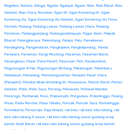
Nagekeo
,
Natuna
,
Nduga
,
Ngada
,
Nganjuk
,
Ngawi
,
Nias
,
Nias Barat
,
Nias
Selatan
,
Nias Utara
,
Nunukan
,
Ogan Ilir
,
Ogan Komering Ilir
,
Ogan
Komering Ulu
,
Ogan Komering Ulu Selatan
,
Ogan Komering Ulu Timur
,
Pacitan
,
Padang
,
Padang Lawas
,
Padang Lawas Utara
,
Padang
Pariaman
,
Padangpanjang
,
Padangsidempuan
,
Pagar Alam
,
Pakpak
Bharat
,
Palangkaraya
,
Palembang
,
Palopo
,
Palu
,
Pamekasan
,
Pandeglang
,
Pangandaran
,
Pangkajene
,
Pangkalpinang.
,
Paniai
,
Parepare
,
Pariaman
,
Parigi Moutong
,
Pasaman
,
Pasaman Barat
,
Pasangkayu
,
Paser (Tana Paser)
,
Pasuruan
,
Pati
,
Payakumbuh
,
Pegunungan Arfak
,
Pegunungan Bintang
,
Pekalongan
,
Pekanbaru
,
Pelalawan
,
Pemalang
,
Pematangsiantar
,
Penajam Paser Utara
(Penajam)
,
Penukal Abab lematang Ilir
,
Pesawaran
,
Pesisir Barat
,
Pesisir
Selatan
,
Pidie
,
Pidie Jaya
,
Pinrang
,
Pohuwato
,
Polewali Mandar
,
Ponorogo
,
Pontianak
,
Poso
,
Prabumulih
,
Pringsewu
,
Probolinggo
,
Pulang
Pisau
,
Pulau Morotai
,
Pulau Taliabu
,
Puncak
,
Puncak Jaya
,
Purbalingga
,
Purwakarta
,
Purworejo
,
Raja Ampat
,
rak besi
,
rak besi siku lubang
,
rak
besi siku lubang 5 susun
,
rak besi siku lubang susun gudang arsip
kantor Aceh Barat
,
rak besi siku lubang susun gudang arsip kantor