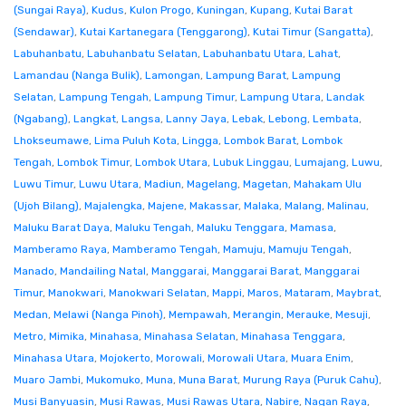
(Sungai Raya)
,
Kudus
,
Kulon Progo
,
Kuningan
,
Kupang
,
Kutai Barat
(Sendawar)
,
Kutai Kartanegara (Tenggarong)
,
Kutai Timur (Sangatta)
,
Labuhanbatu
,
Labuhanbatu Selatan
,
Labuhanbatu Utara
,
Lahat
,
Lamandau (Nanga Bulik)
,
Lamongan
,
Lampung Barat
,
Lampung
Selatan
,
Lampung Tengah
,
Lampung Timur
,
Lampung Utara
,
Landak
(Ngabang)
,
Langkat
,
Langsa
,
Lanny Jaya
,
Lebak
,
Lebong
,
Lembata
,
Lhokseumawe
,
Lima Puluh Kota
,
Lingga
,
Lombok Barat
,
Lombok
Tengah
,
Lombok Timur
,
Lombok Utara
,
Lubuk Linggau
,
Lumajang
,
Luwu
,
Luwu Timur
,
Luwu Utara
,
Madiun
,
Magelang
,
Magetan
,
Mahakam Ulu
(Ujoh Bilang)
,
Majalengka
,
Majene
,
Makassar
,
Malaka
,
Malang
,
Malinau
,
Maluku Barat Daya
,
Maluku Tengah
,
Maluku Tenggara
,
Mamasa
,
Mamberamo Raya
,
Mamberamo Tengah
,
Mamuju
,
Mamuju Tengah
,
Manado
,
Mandailing Natal
,
Manggarai
,
Manggarai Barat
,
Manggarai
Timur
,
Manokwari
,
Manokwari Selatan
,
Mappi
,
Maros
,
Mataram
,
Maybrat
,
Medan
,
Melawi (Nanga Pinoh)
,
Mempawah
,
Merangin
,
Merauke
,
Mesuji
,
Metro
,
Mimika
,
Minahasa
,
Minahasa Selatan
,
Minahasa Tenggara
,
Minahasa Utara
,
Mojokerto
,
Morowali
,
Morowali Utara
,
Muara Enim
,
Muaro Jambi
,
Mukomuko
,
Muna
,
Muna Barat
,
Murung Raya (Puruk Cahu)
,
Musi Banyuasin
,
Musi Rawas
,
Musi Rawas Utara
,
Nabire
,
Nagan Raya
,