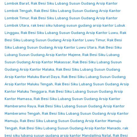
Lombok Barat
,
Rak Besi Siku Lubang Susun Gudang Arsip Kantor
Lombok Tengah
,
Rak Besi Siku Lubang Susun Gudang Arsip Kantor
Lombok Timur
,
Rak Besi Siku Lubang Susun Gudang Arsip Kantor
Lombok Utara
,
rak besi siku lubang susun gudang arsip kantor Lubuk
Linggau
,
Rak Besi Siku Lubang Susun Gudang Arsip Kantor Luwu
,
Rak
Besi Siku Lubang Susun Gudang Arsip Kantor Luwu Timur
,
Rak Besi
Siku Lubang Susun Gudang Arsip Kantor Luwu Utara
,
Rak Besi Siku
Lubang Susun Gudang Arsip Kantor Majene
,
Rak Besi Siku Lubang
Susun Gudang Arsip Kantor Makassar
,
Rak Besi Siku Lubang Susun
Gudang Arsip Kantor Malaka
,
Rak Besi Siku Lubang Susun Gudang
Arsip Kantor Maluku Barat Daya
,
Rak Besi Siku Lubang Susun Gudang
Arsip Kantor Maluku Tengah
,
Rak Besi Siku Lubang Susun Gudang Arsip
Kantor Maluku Tenggara
,
Rak Besi Siku Lubang Susun Gudang Arsip
Kantor Mamasa
,
Rak Besi Siku Lubang Susun Gudang Arsip Kantor
Mamberamo Raya
,
Rak Besi Siku Lubang Susun Gudang Arsip Kantor
Mamberamo Tengah
,
Rak Besi Siku Lubang Susun Gudang Arsip Kantor
Mamuju
,
Rak Besi Siku Lubang Susun Gudang Arsip Kantor Mamuju
Tengah
,
Rak Besi Siku Lubang Susun Gudang Arsip Kantor Manado
,
rak
besi siku lubang susun gudang arsip kantor Mandailing Natal
,
Rak Besi