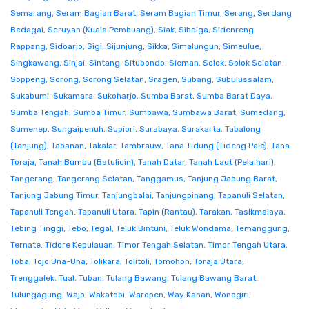
Semarang
,
Seram Bagian Barat
,
Seram Bagian Timur
,
Serang
,
Serdang
Bedagai
,
Seruyan (Kuala Pembuang)
,
Siak
,
Sibolga
,
Sidenreng
Rappang
,
Sidoarjo
,
Sigi
,
Sijunjung
,
Sikka
,
Simalungun
,
Simeulue
,
Singkawang
,
Sinjai
,
Sintang
,
Situbondo
,
Sleman
,
Solok
,
Solok Selatan
,
Soppeng
,
Sorong
,
Sorong Selatan
,
Sragen
,
Subang
,
Subulussalam
,
Sukabumi
,
Sukamara
,
Sukoharjo
,
Sumba Barat
,
Sumba Barat Daya
,
Sumba Tengah
,
Sumba Timur
,
Sumbawa
,
Sumbawa Barat
,
Sumedang
,
Sumenep
,
Sungaipenuh
,
Supiori
,
Surabaya
,
Surakarta
,
Tabalong
(Tanjung)
,
Tabanan
,
Takalar
,
Tambrauw
,
Tana Tidung (Tideng Pale)
,
Tana
Toraja
,
Tanah Bumbu (Batulicin)
,
Tanah Datar
,
Tanah Laut (Pelaihari)
,
Tangerang
,
Tangerang Selatan
,
Tanggamus
,
Tanjung Jabung Barat
,
Tanjung Jabung Timur
,
Tanjungbalai
,
Tanjungpinang
,
Tapanuli Selatan
,
Tapanuli Tengah
,
Tapanuli Utara
,
Tapin (Rantau)
,
Tarakan
,
Tasikmalaya
,
Tebing Tinggi
,
Tebo
,
Tegal
,
Teluk Bintuni
,
Teluk Wondama
,
Temanggung
,
Ternate
,
Tidore Kepulauan
,
Timor Tengah Selatan
,
Timor Tengah Utara
,
Toba
,
Tojo Una-Una
,
Tolikara
,
Tolitoli
,
Tomohon
,
Toraja Utara
,
Trenggalek
,
Tual
,
Tuban
,
Tulang Bawang
,
Tulang Bawang Barat
,
Tulungagung
,
Wajo
,
Wakatobi
,
Waropen
,
Way Kanan
,
Wonogiri
,