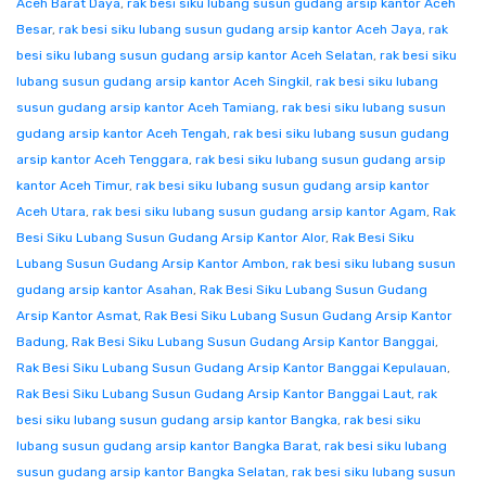
Aceh Barat Daya
,
rak besi siku lubang susun gudang arsip kantor Aceh
Besar
,
rak besi siku lubang susun gudang arsip kantor Aceh Jaya
,
rak
besi siku lubang susun gudang arsip kantor Aceh Selatan
,
rak besi siku
lubang susun gudang arsip kantor Aceh Singkil
,
rak besi siku lubang
susun gudang arsip kantor Aceh Tamiang
,
rak besi siku lubang susun
gudang arsip kantor Aceh Tengah
,
rak besi siku lubang susun gudang
arsip kantor Aceh Tenggara
,
rak besi siku lubang susun gudang arsip
kantor Aceh Timur
,
rak besi siku lubang susun gudang arsip kantor
Aceh Utara
,
rak besi siku lubang susun gudang arsip kantor Agam
,
Rak
Besi Siku Lubang Susun Gudang Arsip Kantor Alor
,
Rak Besi Siku
Lubang Susun Gudang Arsip Kantor Ambon
,
rak besi siku lubang susun
gudang arsip kantor Asahan
,
Rak Besi Siku Lubang Susun Gudang
Arsip Kantor Asmat
,
Rak Besi Siku Lubang Susun Gudang Arsip Kantor
Badung
,
Rak Besi Siku Lubang Susun Gudang Arsip Kantor Banggai
,
Rak Besi Siku Lubang Susun Gudang Arsip Kantor Banggai Kepulauan
,
Rak Besi Siku Lubang Susun Gudang Arsip Kantor Banggai Laut
,
rak
besi siku lubang susun gudang arsip kantor Bangka
,
rak besi siku
lubang susun gudang arsip kantor Bangka Barat
,
rak besi siku lubang
susun gudang arsip kantor Bangka Selatan
,
rak besi siku lubang susun