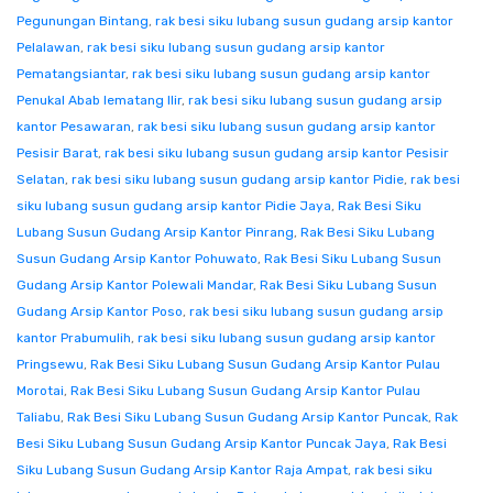
Pegunungan Bintang
,
rak besi siku lubang susun gudang arsip kantor
Pelalawan
,
rak besi siku lubang susun gudang arsip kantor
Pematangsiantar
,
rak besi siku lubang susun gudang arsip kantor
Penukal Abab lematang Ilir
,
rak besi siku lubang susun gudang arsip
kantor Pesawaran
,
rak besi siku lubang susun gudang arsip kantor
Pesisir Barat
,
rak besi siku lubang susun gudang arsip kantor Pesisir
Selatan
,
rak besi siku lubang susun gudang arsip kantor Pidie
,
rak besi
siku lubang susun gudang arsip kantor Pidie Jaya
,
Rak Besi Siku
Lubang Susun Gudang Arsip Kantor Pinrang
,
Rak Besi Siku Lubang
Susun Gudang Arsip Kantor Pohuwato
,
Rak Besi Siku Lubang Susun
Gudang Arsip Kantor Polewali Mandar
,
Rak Besi Siku Lubang Susun
Gudang Arsip Kantor Poso
,
rak besi siku lubang susun gudang arsip
kantor Prabumulih
,
rak besi siku lubang susun gudang arsip kantor
Pringsewu
,
Rak Besi Siku Lubang Susun Gudang Arsip Kantor Pulau
Morotai
,
Rak Besi Siku Lubang Susun Gudang Arsip Kantor Pulau
Taliabu
,
Rak Besi Siku Lubang Susun Gudang Arsip Kantor Puncak
,
Rak
Besi Siku Lubang Susun Gudang Arsip Kantor Puncak Jaya
,
Rak Besi
Siku Lubang Susun Gudang Arsip Kantor Raja Ampat
,
rak besi siku