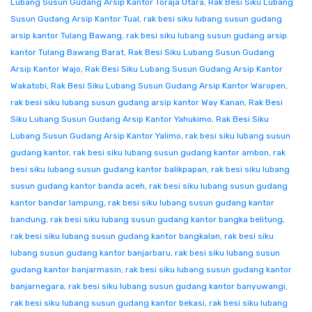
Lubang Susun Gudang Arsip Kantor Toraja Utara
,
Rak Besi Siku Lubang
Susun Gudang Arsip Kantor Tual
,
rak besi siku lubang susun gudang
arsip kantor Tulang Bawang
,
rak besi siku lubang susun gudang arsip
kantor Tulang Bawang Barat
,
Rak Besi Siku Lubang Susun Gudang
Arsip Kantor Wajo
,
Rak Besi Siku Lubang Susun Gudang Arsip Kantor
Wakatobi
,
Rak Besi Siku Lubang Susun Gudang Arsip Kantor Waropen
,
rak besi siku lubang susun gudang arsip kantor Way Kanan
,
Rak Besi
Siku Lubang Susun Gudang Arsip Kantor Yahukimo
,
Rak Besi Siku
Lubang Susun Gudang Arsip Kantor Yalimo
,
rak besi siku lubang susun
gudang kantor
,
rak besi siku lubang susun gudang kantor ambon
,
rak
besi siku lubang susun gudang kantor balikpapan
,
rak besi siku lubang
susun gudang kantor banda aceh
,
rak besi siku lubang susun gudang
kantor bandar lampung
,
rak besi siku lubang susun gudang kantor
bandung
,
rak besi siku lubang susun gudang kantor bangka belitung
,
rak besi siku lubang susun gudang kantor bangkalan
,
rak besi siku
lubang susun gudang kantor banjarbaru
,
rak besi siku lubang susun
gudang kantor banjarmasin
,
rak besi siku lubang susun gudang kantor
banjarnegara
,
rak besi siku lubang susun gudang kantor banyuwangi
,
rak besi siku lubang susun gudang kantor bekasi
,
rak besi siku lubang