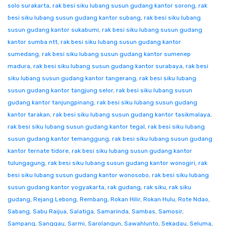
solo surakarta
,
rak besi siku lubang susun gudang kantor sorong
,
rak
besi siku lubang susun gudang kantor subang
,
rak besi siku lubang
susun gudang kantor sukabumi
,
rak besi siku lubang susun gudang
kantor sumba ntt
,
rak besi siku lubang susun gudang kantor
sumedang
,
rak besi siku lubang susun gudang kantor sumenep
madura
,
rak besi siku lubang susun gudang kantor surabaya
,
rak besi
siku lubang susun gudang kantor tangerang
,
rak besi siku lubang
susun gudang kantor tangjung selor
,
rak besi siku lubang susun
gudang kantor tanjungpinang
,
rak besi siku lubang susun gudang
kantor tarakan
,
rak besi siku lubang susun gudang kantor tasikmalaya
,
rak besi siku lubang susun gudang kantor tegal
,
rak besi siku lubang
susun gudang kantor temanggung
,
rak besi siku lubang susun gudang
kantor ternate tidore
,
rak besi siku lubang susun gudang kantor
tulungagung
,
rak besi siku lubang susun gudang kantor wonogiri
,
rak
besi siku lubang susun gudang kantor wonosobo
,
rak besi siku lubang
susun gudang kantor yogyakarta
,
rak gudang
,
rak siku
,
rak siku
gudang
,
Rejang Lebong
,
Rembang
,
Rokan Hilir
,
Rokan Hulu
,
Rote Ndao
,
Sabang
,
Sabu Raijua
,
Salatiga
,
Samarinda
,
Sambas
,
Samosir
,
Sampang
,
Sanggau
,
Sarmi
,
Sarolangun
,
Sawahlunto
,
Sekadau
,
Seluma
,