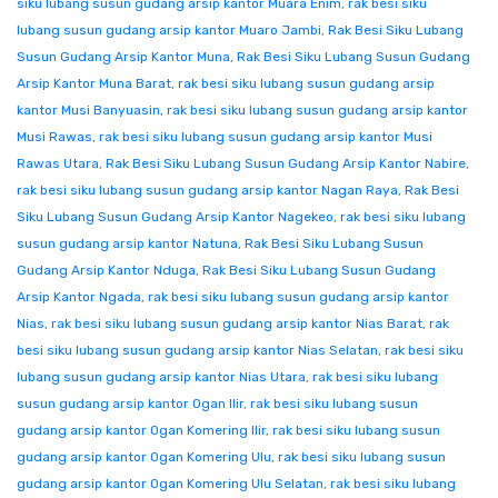
siku lubang susun gudang arsip kantor Muara Enim
,
rak besi siku
lubang susun gudang arsip kantor Muaro Jambi
,
Rak Besi Siku Lubang
Susun Gudang Arsip Kantor Muna
,
Rak Besi Siku Lubang Susun Gudang
Arsip Kantor Muna Barat
,
rak besi siku lubang susun gudang arsip
kantor Musi Banyuasin
,
rak besi siku lubang susun gudang arsip kantor
Musi Rawas
,
rak besi siku lubang susun gudang arsip kantor Musi
Rawas Utara
,
Rak Besi Siku Lubang Susun Gudang Arsip Kantor Nabire
,
rak besi siku lubang susun gudang arsip kantor Nagan Raya
,
Rak Besi
Siku Lubang Susun Gudang Arsip Kantor Nagekeo
,
rak besi siku lubang
susun gudang arsip kantor Natuna
,
Rak Besi Siku Lubang Susun
Gudang Arsip Kantor Nduga
,
Rak Besi Siku Lubang Susun Gudang
Arsip Kantor Ngada
,
rak besi siku lubang susun gudang arsip kantor
Nias
,
rak besi siku lubang susun gudang arsip kantor Nias Barat
,
rak
besi siku lubang susun gudang arsip kantor Nias Selatan
,
rak besi siku
lubang susun gudang arsip kantor Nias Utara
,
rak besi siku lubang
susun gudang arsip kantor Ogan Ilir
,
rak besi siku lubang susun
gudang arsip kantor Ogan Komering Ilir
,
rak besi siku lubang susun
gudang arsip kantor Ogan Komering Ulu
,
rak besi siku lubang susun
gudang arsip kantor Ogan Komering Ulu Selatan
,
rak besi siku lubang