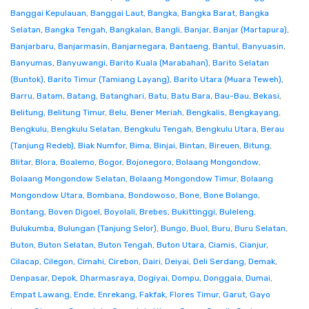
Banggai Kepulauan
,
Banggai Laut
,
Bangka
,
Bangka Barat
,
Bangka
Selatan
,
Bangka Tengah
,
Bangkalan
,
Bangli
,
Banjar
,
Banjar (Martapura)
,
Banjarbaru
,
Banjarmasin
,
Banjarnegara
,
Bantaeng
,
Bantul
,
Banyuasin
,
Banyumas
,
Banyuwangi
,
Barito Kuala (Marabahan)
,
Barito Selatan
(Buntok)
,
Barito Timur (Tamiang Layang)
,
Barito Utara (Muara Teweh)
,
Barru
,
Batam
,
Batang
,
Batanghari
,
Batu
,
Batu Bara
,
Bau-Bau
,
Bekasi
,
Belitung
,
Belitung Timur
,
Belu
,
Bener Meriah
,
Bengkalis
,
Bengkayang
,
Bengkulu
,
Bengkulu Selatan
,
Bengkulu Tengah
,
Bengkulu Utara
,
Berau
(Tanjung Redeb)
,
Biak Numfor
,
Bima
,
Binjai
,
Bintan
,
Bireuen
,
Bitung
,
Blitar
,
Blora
,
Boalemo
,
Bogor
,
Bojonegoro
,
Bolaang Mongondow
,
Bolaang Mongondow Selatan
,
Bolaang Mongondow Timur
,
Bolaang
Mongondow Utara
,
Bombana
,
Bondowoso
,
Bone
,
Bone Bolango
,
Bontang
,
Boven Digoel
,
Boyolali
,
Brebes
,
Bukittinggi
,
Buleleng
,
Bulukumba
,
Bulungan (Tanjung Selor)
,
Bungo
,
Buol
,
Buru
,
Buru Selatan
,
Buton
,
Buton Selatan
,
Buton Tengah
,
Buton Utara
,
Ciamis
,
Cianjur
,
Cilacap
,
Cilegon
,
Cimahi
,
Cirebon
,
Dairi
,
Deiyai
,
Deli Serdang
,
Demak
,
Denpasar
,
Depok
,
Dharmasraya
,
Dogiyai
,
Dompu
,
Donggala
,
Dumai
,
Empat Lawang
,
Ende
,
Enrekang
,
Fakfak
,
Flores Timur
,
Garut
,
Gayo