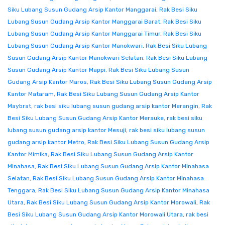
Siku Lubang Susun Gudang Arsip Kantor Manggarai
,
Rak Besi Siku
Lubang Susun Gudang Arsip Kantor Manggarai Barat
,
Rak Besi Siku
Lubang Susun Gudang Arsip Kantor Manggarai Timur
,
Rak Besi Siku
Lubang Susun Gudang Arsip Kantor Manokwari
,
Rak Besi Siku Lubang
Susun Gudang Arsip Kantor Manokwari Selatan
,
Rak Besi Siku Lubang
Susun Gudang Arsip Kantor Mappi
,
Rak Besi Siku Lubang Susun
Gudang Arsip Kantor Maros
,
Rak Besi Siku Lubang Susun Gudang Arsip
Kantor Mataram
,
Rak Besi Siku Lubang Susun Gudang Arsip Kantor
Maybrat
,
rak besi siku lubang susun gudang arsip kantor Merangin
,
Rak
Besi Siku Lubang Susun Gudang Arsip Kantor Merauke
,
rak besi siku
lubang susun gudang arsip kantor Mesuji
,
rak besi siku lubang susun
gudang arsip kantor Metro
,
Rak Besi Siku Lubang Susun Gudang Arsip
Kantor Mimika
,
Rak Besi Siku Lubang Susun Gudang Arsip Kantor
Minahasa
,
Rak Besi Siku Lubang Susun Gudang Arsip Kantor Minahasa
Selatan
,
Rak Besi Siku Lubang Susun Gudang Arsip Kantor Minahasa
Tenggara
,
Rak Besi Siku Lubang Susun Gudang Arsip Kantor Minahasa
Utara
,
Rak Besi Siku Lubang Susun Gudang Arsip Kantor Morowali
,
Rak
Besi Siku Lubang Susun Gudang Arsip Kantor Morowali Utara
,
rak besi