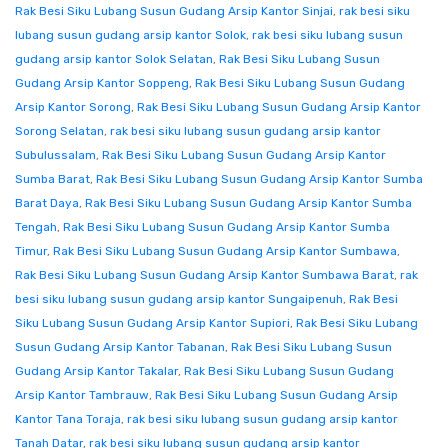
Rak Besi Siku Lubang Susun Gudang Arsip Kantor Sinjai
,
rak besi siku
lubang susun gudang arsip kantor Solok
,
rak besi siku lubang susun
gudang arsip kantor Solok Selatan
,
Rak Besi Siku Lubang Susun
Gudang Arsip Kantor Soppeng
,
Rak Besi Siku Lubang Susun Gudang
Arsip Kantor Sorong
,
Rak Besi Siku Lubang Susun Gudang Arsip Kantor
Sorong Selatan
,
rak besi siku lubang susun gudang arsip kantor
Subulussalam
,
Rak Besi Siku Lubang Susun Gudang Arsip Kantor
Sumba Barat
,
Rak Besi Siku Lubang Susun Gudang Arsip Kantor Sumba
Barat Daya
,
Rak Besi Siku Lubang Susun Gudang Arsip Kantor Sumba
Tengah
,
Rak Besi Siku Lubang Susun Gudang Arsip Kantor Sumba
Timur
,
Rak Besi Siku Lubang Susun Gudang Arsip Kantor Sumbawa
,
Rak Besi Siku Lubang Susun Gudang Arsip Kantor Sumbawa Barat
,
rak
besi siku lubang susun gudang arsip kantor Sungaipenuh
,
Rak Besi
Siku Lubang Susun Gudang Arsip Kantor Supiori
,
Rak Besi Siku Lubang
Susun Gudang Arsip Kantor Tabanan
,
Rak Besi Siku Lubang Susun
Gudang Arsip Kantor Takalar
,
Rak Besi Siku Lubang Susun Gudang
Arsip Kantor Tambrauw
,
Rak Besi Siku Lubang Susun Gudang Arsip
Kantor Tana Toraja
,
rak besi siku lubang susun gudang arsip kantor
Tanah Datar
,
rak besi siku lubang susun gudang arsip kantor