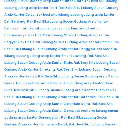
Lubang Susun Gudang Arsip Kantor Buton Utara
,
rak besi siku lubang
susun gudang arsip kantor Dairi
,
Rak Besi Siku Lubang Susun Gudang
Arsip Kantor Deiyai
,
rak besi siku lubang susun gudang arsip kantor
Deli Serdang
,
Rak Besi Siku Lubang Susun Gudang Arsip Kantor
Denpasar
,
rak besi siku lubang susun gudang arsip kantor
Dharmasraya
,
Rak Besi Siku Lubang Susun Gudang Arsip Kantor
Dogiyai
,
Rak Besi Siku Lubang Susun Gudang Arsip Kantor Dompu
,
Rak
Besi Siku Lubang Susun Gudang Arsip Kantor Donggala
,
rak besi siku
lubang susun gudang arsip kantor Empat Lawang
,
Rak Besi Siku
Lubang Susun Gudang Arsip Kantor Ende
,
Rak Besi Siku Lubang Susun
Gudang Arsip Kantor Enrekang
,
Rak Besi Siku Lubang Susun Gudang
Arsip Kantor Fakfak
,
Rak Besi Siku Lubang Susun Gudang Arsip Kantor
Flores Timur
,
rak besi siku lubang susun gudang arsip kantor Gayo
Lues
,
Rak Besi Siku Lubang Susun Gudang Arsip Kantor Gianyar
,
Rak
Besi Siku Lubang Susun Gudang Arsip Kantor Gorontalo
,
Rak Besi Siku
Lubang Susun Gudang Arsip Kantor Gorontalo Utara
,
Rak Besi Siku
Lubang Susun Gudang Arsip Kantor Gowa
,
rak besi siku lubang susun
gudang arsip kantor Gunungsitoli
,
Rak Besi Siku Lubang Susun
Gudang Arsip Kantor Halmahera Barat
,
Rak Besi Siku Lubang Susun