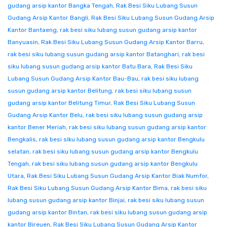
gudang arsip kantor Bangka Tengah
,
Rak Besi Siku Lubang Susun
Gudang Arsip Kantor Bangli
,
Rak Besi Siku Lubang Susun Gudang Arsip
Kantor Bantaeng
,
rak besi siku lubang susun gudang arsip kantor
Banyuasin
,
Rak Besi Siku Lubang Susun Gudang Arsip Kantor Barru
,
rak besi siku lubang susun gudang arsip kantor Batanghari
,
rak besi
siku lubang susun gudang arsip kantor Batu Bara
,
Rak Besi Siku
Lubang Susun Gudang Arsip Kantor Bau-Bau
,
rak besi siku lubang
susun gudang arsip kantor Belitung
,
rak besi siku lubang susun
gudang arsip kantor Belitung Timur
,
Rak Besi Siku Lubang Susun
Gudang Arsip Kantor Belu
,
rak besi siku lubang susun gudang arsip
kantor Bener Meriah
,
rak besi siku lubang susun gudang arsip kantor
Bengkalis
,
rak besi siku lubang susun gudang arsip kantor Bengkulu
selatan
,
rak besi siku lubang susun gudang arsip kantor Bengkulu
Tengah
,
rak besi siku lubang susun gudang arsip kantor Bengkulu
Utara
,
Rak Besi Siku Lubang Susun Gudang Arsip Kantor Biak Numfor
,
Rak Besi Siku Lubang Susun Gudang Arsip Kantor Bima
,
rak besi siku
lubang susun gudang arsip kantor Binjai
,
rak besi siku lubang susun
gudang arsip kantor Bintan
,
rak besi siku lubang susun gudang arsip
kantor Bireuen
,
Rak Besi Siku Lubang Susun Gudang Arsip Kantor