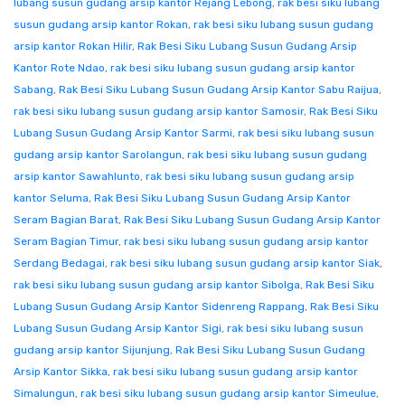
lubang susun gudang arsip kantor Rejang Lebong
,
rak besi siku lubang
susun gudang arsip kantor Rokan
,
rak besi siku lubang susun gudang
arsip kantor Rokan Hilir
,
Rak Besi Siku Lubang Susun Gudang Arsip
Kantor Rote Ndao
,
rak besi siku lubang susun gudang arsip kantor
Sabang
,
Rak Besi Siku Lubang Susun Gudang Arsip Kantor Sabu Raijua
,
rak besi siku lubang susun gudang arsip kantor Samosir
,
Rak Besi Siku
Lubang Susun Gudang Arsip Kantor Sarmi
,
rak besi siku lubang susun
gudang arsip kantor Sarolangun
,
rak besi siku lubang susun gudang
arsip kantor Sawahlunto
,
rak besi siku lubang susun gudang arsip
kantor Seluma
,
Rak Besi Siku Lubang Susun Gudang Arsip Kantor
Seram Bagian Barat
,
Rak Besi Siku Lubang Susun Gudang Arsip Kantor
Seram Bagian Timur
,
rak besi siku lubang susun gudang arsip kantor
Serdang Bedagai
,
rak besi siku lubang susun gudang arsip kantor Siak
,
rak besi siku lubang susun gudang arsip kantor Sibolga
,
Rak Besi Siku
Lubang Susun Gudang Arsip Kantor Sidenreng Rappang
,
Rak Besi Siku
Lubang Susun Gudang Arsip Kantor Sigi
,
rak besi siku lubang susun
gudang arsip kantor Sijunjung
,
Rak Besi Siku Lubang Susun Gudang
Arsip Kantor Sikka
,
rak besi siku lubang susun gudang arsip kantor
Simalungun
,
rak besi siku lubang susun gudang arsip kantor Simeulue
,