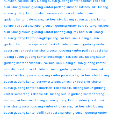
nunukan
,
rak besi siku lubang susun gudang kantor pacitan
,
rak besi
siku lubang susun gudang kantor padang sumbar
,
rak besi siku lubang
susun gudang kantor palangkaraya
,
rak besi siku lubang susun
gudang kantor palembang
,
rak besi siku lubang susun gudang kantor
palopo
,
rak besi siku lubang susun gudang kantor palu sulteng
,
rak besi
siku lubang susun gudang kantor pandeglang
,
rak besi siku lubang
susun gudang kantor pangkalpinang
,
rak besi siku lubang susun
gudang kantor pare-pare
,
rak besi siku lubang susun gudang kantor
pasuruan
,
rak besi siku lubang susun gudang kantor pati
,
rak besi siku
lubang susun gudang kantor pekalongan
,
rak besi siku lubang susun
gudang kantor pekanbaru
,
rak besi siku lubang susun gudang kantor
pemalang
,
rak besi siku lubang susun gudang kantor pontianak
,
rak
besi siku lubang susun gudang kantor purwakarta
,
rak besi siku lubang
susun gudang kantor purwokerto banyumas
,
rak besi siku lubang
susun gudang kantor samarinda
,
rak besi siku lubang susun gudang
kantor semarang
,
rak besi siku lubang susun gudang kantor serang
banten
,
rak besi siku lubang susun gudang kantor sidoarjo
,
rak besi
siku lubang susun gudang kantor singkawang
,
rak besi siku lubang
susun gudang kantor sofifi
,
rak besi siku lubang susun gudang kantor