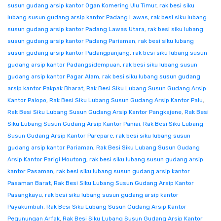
susun gudang arsip kantor Ogan Komering Ulu Timur
,
rak besi siku
lubang susun gudang arsip kantor Padang Lawas
,
rak besi siku lubang
susun gudang arsip kantor Padang Lawas Utara
,
rak besi siku lubang
susun gudang arsip kantor Padang Pariaman
,
rak besi siku lubang
susun gudang arsip kantor Padangpanjang
,
rak besi siku lubang susun
gudang arsip kantor Padangsidempuan
,
rak besi siku lubang susun
gudang arsip kantor Pagar Alam
,
rak besi siku lubang susun gudang
arsip kantor Pakpak Bharat
,
Rak Besi Siku Lubang Susun Gudang Arsip
Kantor Palopo
,
Rak Besi Siku Lubang Susun Gudang Arsip Kantor Palu
,
Rak Besi Siku Lubang Susun Gudang Arsip Kantor Pangkajene
,
Rak Besi
Siku Lubang Susun Gudang Arsip Kantor Paniai
,
Rak Besi Siku Lubang
Susun Gudang Arsip Kantor Parepare
,
rak besi siku lubang susun
gudang arsip kantor Pariaman
,
Rak Besi Siku Lubang Susun Gudang
Arsip Kantor Parigi Moutong
,
rak besi siku lubang susun gudang arsip
kantor Pasaman
,
rak besi siku lubang susun gudang arsip kantor
Pasaman Barat
,
Rak Besi Siku Lubang Susun Gudang Arsip Kantor
Pasangkayu
,
rak besi siku lubang susun gudang arsip kantor
Payakumbuh
,
Rak Besi Siku Lubang Susun Gudang Arsip Kantor
Pegunungan Arfak
,
Rak Besi Siku Lubang Susun Gudang Arsip Kantor