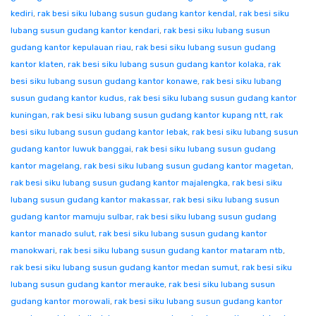
kediri
,
rak besi siku lubang susun gudang kantor kendal
,
rak besi siku
lubang susun gudang kantor kendari
,
rak besi siku lubang susun
gudang kantor kepulauan riau
,
rak besi siku lubang susun gudang
kantor klaten
,
rak besi siku lubang susun gudang kantor kolaka
,
rak
besi siku lubang susun gudang kantor konawe
,
rak besi siku lubang
susun gudang kantor kudus
,
rak besi siku lubang susun gudang kantor
kuningan
,
rak besi siku lubang susun gudang kantor kupang ntt
,
rak
besi siku lubang susun gudang kantor lebak
,
rak besi siku lubang susun
gudang kantor luwuk banggai
,
rak besi siku lubang susun gudang
kantor magelang
,
rak besi siku lubang susun gudang kantor magetan
,
rak besi siku lubang susun gudang kantor majalengka
,
rak besi siku
lubang susun gudang kantor makassar
,
rak besi siku lubang susun
gudang kantor mamuju sulbar
,
rak besi siku lubang susun gudang
kantor manado sulut
,
rak besi siku lubang susun gudang kantor
manokwari
,
rak besi siku lubang susun gudang kantor mataram ntb
,
rak besi siku lubang susun gudang kantor medan sumut
,
rak besi siku
lubang susun gudang kantor merauke
,
rak besi siku lubang susun
gudang kantor morowali
,
rak besi siku lubang susun gudang kantor