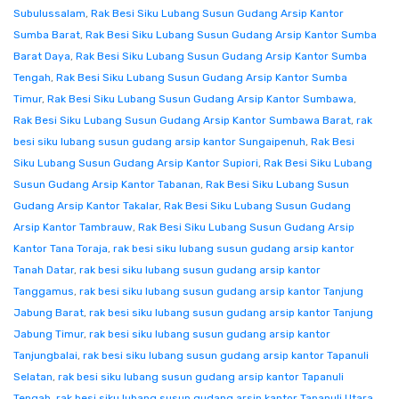
Subulussalam
,
Rak Besi Siku Lubang Susun Gudang Arsip Kantor
Sumba Barat
,
Rak Besi Siku Lubang Susun Gudang Arsip Kantor Sumba
Barat Daya
,
Rak Besi Siku Lubang Susun Gudang Arsip Kantor Sumba
Tengah
,
Rak Besi Siku Lubang Susun Gudang Arsip Kantor Sumba
Timur
,
Rak Besi Siku Lubang Susun Gudang Arsip Kantor Sumbawa
,
Rak Besi Siku Lubang Susun Gudang Arsip Kantor Sumbawa Barat
,
rak
besi siku lubang susun gudang arsip kantor Sungaipenuh
,
Rak Besi
Siku Lubang Susun Gudang Arsip Kantor Supiori
,
Rak Besi Siku Lubang
Susun Gudang Arsip Kantor Tabanan
,
Rak Besi Siku Lubang Susun
Gudang Arsip Kantor Takalar
,
Rak Besi Siku Lubang Susun Gudang
Arsip Kantor Tambrauw
,
Rak Besi Siku Lubang Susun Gudang Arsip
Kantor Tana Toraja
,
rak besi siku lubang susun gudang arsip kantor
Tanah Datar
,
rak besi siku lubang susun gudang arsip kantor
Tanggamus
,
rak besi siku lubang susun gudang arsip kantor Tanjung
Jabung Barat
,
rak besi siku lubang susun gudang arsip kantor Tanjung
Jabung Timur
,
rak besi siku lubang susun gudang arsip kantor
Tanjungbalai
,
rak besi siku lubang susun gudang arsip kantor Tapanuli
Selatan
,
rak besi siku lubang susun gudang arsip kantor Tapanuli
Tengah
,
rak besi siku lubang susun gudang arsip kantor Tapanuli Utara
,