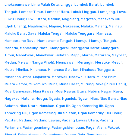
Lhokseumawe
,
Lima Puluh Kota
,
Lingga
,
Lombok Barat
,
Lombok
Tengah
,
Lombok Timur
,
Lombok Utara
,
Lubuk Linggau
,
Lumajang
,
Luwu
,
Luwu Timur
,
Luwu Utara
,
Madiun
,
Magelang
,
Magetan
,
Mahakam Ulu
(Ujoh Bilang)
,
Majalengka
,
Majene
,
Makassar
,
Malaka
,
Malang
,
Malinau
,
Maluku Barat Daya
,
Maluku Tengah
,
Maluku Tenggara
,
Mamasa
,
Mamberamo Raya
,
Mamberamo Tengah
,
Mamuju
,
Mamuju Tengah
,
Manado
,
Mandailing Natal
,
Manggarai
,
Manggarai Barat
,
Manggarai
Timur
,
Manokwari
,
Manokwari Selatan
,
Mappi
,
Maros
,
Mataram
,
Maybrat
,
Medan
,
Melawi (Nanga Pinoh)
,
Mempawah
,
Merangin
,
Merauke
,
Mesuji
,
Metro
,
Mimika
,
Minahasa
,
Minahasa Selatan
,
Minahasa Tenggara
,
Minahasa Utara
,
Mojokerto
,
Morowali
,
Morowali Utara
,
Muara Enim
,
Muaro Jambi
,
Mukomuko
,
Muna
,
Muna Barat
,
Murung Raya (Puruk Cahu)
,
Musi Banyuasin
,
Musi Rawas
,
Musi Rawas Utara
,
Nabire
,
Nagan Raya
,
Nagekeo
,
Natuna
,
Nduga
,
Ngada
,
Nganjuk
,
Ngawi
,
Nias
,
Nias Barat
,
Nias
Selatan
,
Nias Utara
,
Nunukan
,
Ogan Ilir
,
Ogan Komering Ilir
,
Ogan
Komering Ulu
,
Ogan Komering Ulu Selatan
,
Ogan Komering Ulu Timur
,
Pacitan
,
Padang
,
Padang Lawas
,
Padang Lawas Utara
,
Padang
Pariaman
,
Padangpanjang
,
Padangsidempuan
,
Pagar Alam
,
Pakpak
Bharat
,
Palangkaraya
,
Palembang
,
Palopo
,
Palu
,
Pamekasan
,