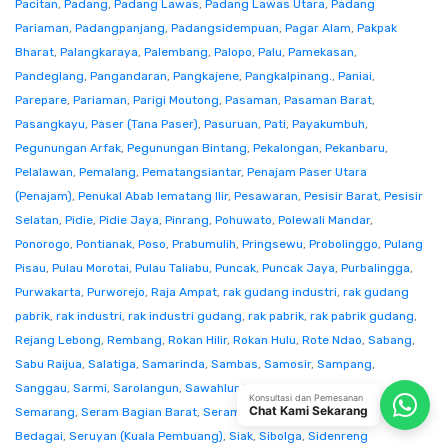
Pacitan
,
Padang
,
Padang Lawas
,
Padang Lawas Utara
,
Padang
Pariaman
,
Padangpanjang
,
Padangsidempuan
,
Pagar Alam
,
Pakpak
Bharat
,
Palangkaraya
,
Palembang
,
Palopo
,
Palu
,
Pamekasan
,
Pandeglang
,
Pangandaran
,
Pangkajene
,
Pangkalpinang.
,
Paniai
,
Parepare
,
Pariaman
,
Parigi Moutong
,
Pasaman
,
Pasaman Barat
,
Pasangkayu
,
Paser (Tana Paser)
,
Pasuruan
,
Pati
,
Payakumbuh
,
Pegunungan Arfak
,
Pegunungan Bintang
,
Pekalongan
,
Pekanbaru
,
Pelalawan
,
Pemalang
,
Pematangsiantar
,
Penajam Paser Utara
(Penajam)
,
Penukal Abab lematang Ilir
,
Pesawaran
,
Pesisir Barat
,
Pesisir
Selatan
,
Pidie
,
Pidie Jaya
,
Pinrang
,
Pohuwato
,
Polewali Mandar
,
Ponorogo
,
Pontianak
,
Poso
,
Prabumulih
,
Pringsewu
,
Probolinggo
,
Pulang
Pisau
,
Pulau Morotai
,
Pulau Taliabu
,
Puncak
,
Puncak Jaya
,
Purbalingga
,
Purwakarta
,
Purworejo
,
Raja Ampat
,
rak gudang industri
,
rak gudang
pabrik
,
rak industri
,
rak industri gudang
,
rak pabrik
,
rak pabrik gudang
,
Rejang Lebong
,
Rembang
,
Rokan Hilir
,
Rokan Hulu
,
Rote Ndao
,
Sabang
,
Sabu Raijua
,
Salatiga
,
Samarinda
,
Sambas
,
Samosir
,
Sampang
,
Sanggau
,
Sarmi
,
Sarolangun
,
Sawahlunto
,
Sekadau
,
Seluma
,
Konsultasi dan Pemesanan
Chat Kami Sekarang
Semarang
,
Seram Bagian Barat
,
Seram Bagian Timur
,
Serang
,
Serdang
Bedagai
,
Seruyan (Kuala Pembuang)
,
Siak
,
Sibolga
,
Sidenreng