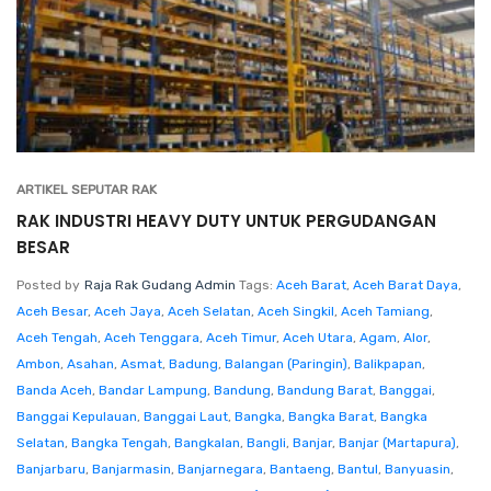
ARTIKEL SEPUTAR RAK
RAK INDUSTRI HEAVY DUTY UNTUK PERGUDANGAN
BESAR
Posted by
Raja Rak Gudang Admin
Tags:
Aceh Barat
,
Aceh Barat Daya
,
Aceh Besar
,
Aceh Jaya
,
Aceh Selatan
,
Aceh Singkil
,
Aceh Tamiang
,
Aceh Tengah
,
Aceh Tenggara
,
Aceh Timur
,
Aceh Utara
,
Agam
,
Alor
,
Ambon
,
Asahan
,
Asmat
,
Badung
,
Balangan (Paringin)
,
Balikpapan
,
Banda Aceh
,
Bandar Lampung
,
Bandung
,
Bandung Barat
,
Banggai
,
Banggai Kepulauan
,
Banggai Laut
,
Bangka
,
Bangka Barat
,
Bangka
Selatan
,
Bangka Tengah
,
Bangkalan
,
Bangli
,
Banjar
,
Banjar (Martapura)
,
Banjarbaru
,
Banjarmasin
,
Banjarnegara
,
Bantaeng
,
Bantul
,
Banyuasin
,