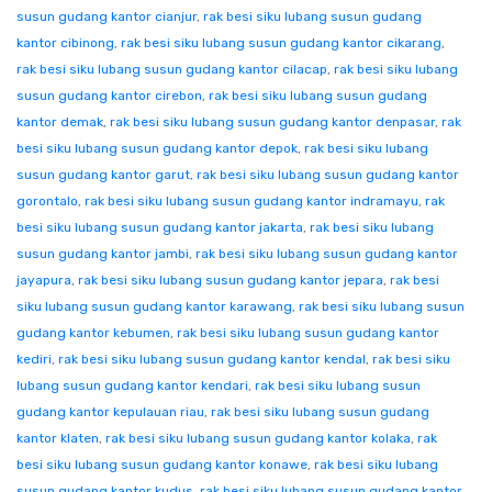
susun gudang kantor cianjur
,
rak besi siku lubang susun gudang
kantor cibinong
,
rak besi siku lubang susun gudang kantor cikarang
,
rak besi siku lubang susun gudang kantor cilacap
,
rak besi siku lubang
susun gudang kantor cirebon
,
rak besi siku lubang susun gudang
kantor demak
,
rak besi siku lubang susun gudang kantor denpasar
,
rak
besi siku lubang susun gudang kantor depok
,
rak besi siku lubang
susun gudang kantor garut
,
rak besi siku lubang susun gudang kantor
gorontalo
,
rak besi siku lubang susun gudang kantor indramayu
,
rak
besi siku lubang susun gudang kantor jakarta
,
rak besi siku lubang
susun gudang kantor jambi
,
rak besi siku lubang susun gudang kantor
jayapura
,
rak besi siku lubang susun gudang kantor jepara
,
rak besi
siku lubang susun gudang kantor karawang
,
rak besi siku lubang susun
gudang kantor kebumen
,
rak besi siku lubang susun gudang kantor
kediri
,
rak besi siku lubang susun gudang kantor kendal
,
rak besi siku
lubang susun gudang kantor kendari
,
rak besi siku lubang susun
gudang kantor kepulauan riau
,
rak besi siku lubang susun gudang
kantor klaten
,
rak besi siku lubang susun gudang kantor kolaka
,
rak
besi siku lubang susun gudang kantor konawe
,
rak besi siku lubang
susun gudang kantor kudus
,
rak besi siku lubang susun gudang kantor