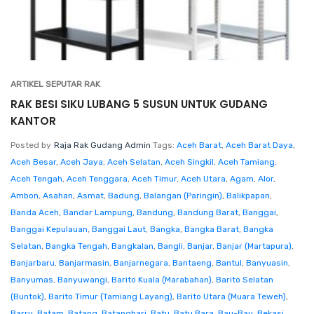
ARTIKEL SEPUTAR RAK
RAK BESI SIKU LUBANG 5 SUSUN UNTUK GUDANG
KANTOR
Posted by
Raja Rak Gudang Admin
Tags:
Aceh Barat
,
Aceh Barat Daya
,
Aceh Besar
,
Aceh Jaya
,
Aceh Selatan
,
Aceh Singkil
,
Aceh Tamiang
,
Aceh Tengah
,
Aceh Tenggara
,
Aceh Timur
,
Aceh Utara
,
Agam
,
Alor
,
Ambon
,
Asahan
,
Asmat
,
Badung
,
Balangan (Paringin)
,
Balikpapan
,
Banda Aceh
,
Bandar Lampung
,
Bandung
,
Bandung Barat
,
Banggai
,
Banggai Kepulauan
,
Banggai Laut
,
Bangka
,
Bangka Barat
,
Bangka
Selatan
,
Bangka Tengah
,
Bangkalan
,
Bangli
,
Banjar
,
Banjar (Martapura)
,
Banjarbaru
,
Banjarmasin
,
Banjarnegara
,
Bantaeng
,
Bantul
,
Banyuasin
,
Banyumas
,
Banyuwangi
,
Barito Kuala (Marabahan)
,
Barito Selatan
(Buntok)
,
Barito Timur (Tamiang Layang)
,
Barito Utara (Muara Teweh)
,
Barru
,
Batam
,
Batang
,
Batanghari
,
Batu
,
Batu Bara
,
Bau-Bau
,
Bekasi
,