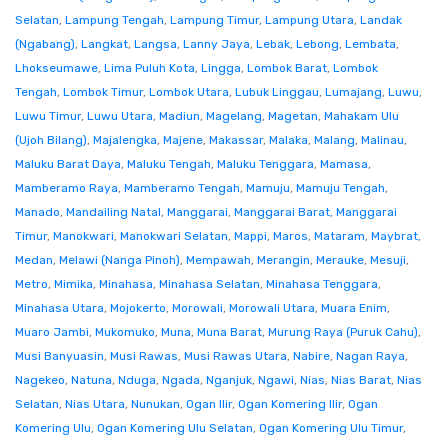
Selatan
,
Lampung Tengah
,
Lampung Timur
,
Lampung Utara
,
Landak
(Ngabang)
,
Langkat
,
Langsa
,
Lanny Jaya
,
Lebak
,
Lebong
,
Lembata
,
Lhokseumawe
,
Lima Puluh Kota
,
Lingga
,
Lombok Barat
,
Lombok
Tengah
,
Lombok Timur
,
Lombok Utara
,
Lubuk Linggau
,
Lumajang
,
Luwu
,
Luwu Timur
,
Luwu Utara
,
Madiun
,
Magelang
,
Magetan
,
Mahakam Ulu
(Ujoh Bilang)
,
Majalengka
,
Majene
,
Makassar
,
Malaka
,
Malang
,
Malinau
,
Maluku Barat Daya
,
Maluku Tengah
,
Maluku Tenggara
,
Mamasa
,
Mamberamo Raya
,
Mamberamo Tengah
,
Mamuju
,
Mamuju Tengah
,
Manado
,
Mandailing Natal
,
Manggarai
,
Manggarai Barat
,
Manggarai
Timur
,
Manokwari
,
Manokwari Selatan
,
Mappi
,
Maros
,
Mataram
,
Maybrat
,
Medan
,
Melawi (Nanga Pinoh)
,
Mempawah
,
Merangin
,
Merauke
,
Mesuji
,
Metro
,
Mimika
,
Minahasa
,
Minahasa Selatan
,
Minahasa Tenggara
,
Minahasa Utara
,
Mojokerto
,
Morowali
,
Morowali Utara
,
Muara Enim
,
Muaro Jambi
,
Mukomuko
,
Muna
,
Muna Barat
,
Murung Raya (Puruk Cahu)
,
Musi Banyuasin
,
Musi Rawas
,
Musi Rawas Utara
,
Nabire
,
Nagan Raya
,
Nagekeo
,
Natuna
,
Nduga
,
Ngada
,
Nganjuk
,
Ngawi
,
Nias
,
Nias Barat
,
Nias
Selatan
,
Nias Utara
,
Nunukan
,
Ogan Ilir
,
Ogan Komering Ilir
,
Ogan
Komering Ulu
,
Ogan Komering Ulu Selatan
,
Ogan Komering Ulu Timur
,