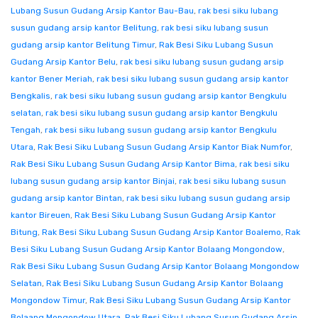
Lubang Susun Gudang Arsip Kantor Bau-Bau
,
rak besi siku lubang
susun gudang arsip kantor Belitung
,
rak besi siku lubang susun
gudang arsip kantor Belitung Timur
,
Rak Besi Siku Lubang Susun
Gudang Arsip Kantor Belu
,
rak besi siku lubang susun gudang arsip
kantor Bener Meriah
,
rak besi siku lubang susun gudang arsip kantor
Bengkalis
,
rak besi siku lubang susun gudang arsip kantor Bengkulu
selatan
,
rak besi siku lubang susun gudang arsip kantor Bengkulu
Tengah
,
rak besi siku lubang susun gudang arsip kantor Bengkulu
Utara
,
Rak Besi Siku Lubang Susun Gudang Arsip Kantor Biak Numfor
,
Rak Besi Siku Lubang Susun Gudang Arsip Kantor Bima
,
rak besi siku
lubang susun gudang arsip kantor Binjai
,
rak besi siku lubang susun
gudang arsip kantor Bintan
,
rak besi siku lubang susun gudang arsip
kantor Bireuen
,
Rak Besi Siku Lubang Susun Gudang Arsip Kantor
Bitung
,
Rak Besi Siku Lubang Susun Gudang Arsip Kantor Boalemo
,
Rak
Besi Siku Lubang Susun Gudang Arsip Kantor Bolaang Mongondow
,
Rak Besi Siku Lubang Susun Gudang Arsip Kantor Bolaang Mongondow
Selatan
,
Rak Besi Siku Lubang Susun Gudang Arsip Kantor Bolaang
Mongondow Timur
,
Rak Besi Siku Lubang Susun Gudang Arsip Kantor
Bolaang Mongondow Utara
,
Rak Besi Siku Lubang Susun Gudang Arsip