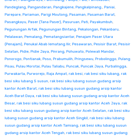
Pandeglang
,
Pangandaran
,
Pangkajene
,
Pangkalpinang.
,
Paniai
,
Parepare
,
Pariaman
,
Parigi Moutong
,
Pasaman
,
Pasaman Barat
,
Pasangkayu
,
Paser (Tana Paser)
,
Pasuruan
,
Pati
,
Payakumbuh
,
Pegunungan Arfak
,
Pegunungan Bintang
,
Pekalongan
,
Pekanbaru
,
Pelalawan
,
Pemalang
,
Pematangsiantar
,
Penajam Paser Utara
(Penajam)
,
Penukal Abab lematang Ilir
,
Pesawaran
,
Pesisir Barat
,
Pesisir
Selatan
,
Pidie
,
Pidie Jaya
,
Pinrang
,
Pohuwato
,
Polewali Mandar
,
Ponorogo
,
Pontianak
,
Poso
,
Prabumulih
,
Pringsewu
,
Probolinggo
,
Pulang
Pisau
,
Pulau Morotai
,
Pulau Taliabu
,
Puncak
,
Puncak Jaya
,
Purbalingga
,
Purwakarta
,
Purworejo
,
Raja Ampat
,
rak besi
,
rak besi siku lubang
,
rak
besi siku lubang 5 susun
,
rak besi siku lubang susun gudang arsip
kantor Aceh Barat
,
rak besi siku lubang susun gudang arsip kantor
Aceh Barat Daya
,
rak besi siku lubang susun gudang arsip kantor Aceh
Besar
,
rak besi siku lubang susun gudang arsip kantor Aceh Jaya
,
rak
besi siku lubang susun gudang arsip kantor Aceh Selatan
,
rak besi siku
lubang susun gudang arsip kantor Aceh Singkil
,
rak besi siku lubang
susun gudang arsip kantor Aceh Tamiang
,
rak besi siku lubang susun
gudang arsip kantor Aceh Tengah
,
rak besi siku lubang susun gudang