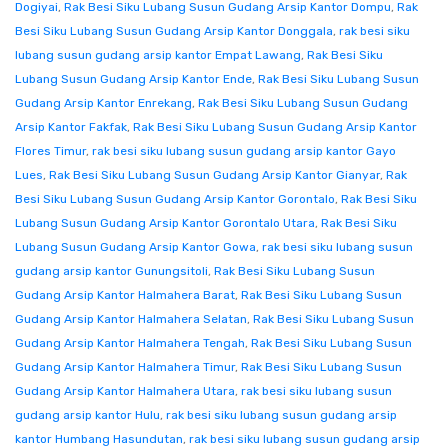
Dogiyai
,
Rak Besi Siku Lubang Susun Gudang Arsip Kantor Dompu
,
Rak
Besi Siku Lubang Susun Gudang Arsip Kantor Donggala
,
rak besi siku
lubang susun gudang arsip kantor Empat Lawang
,
Rak Besi Siku
Lubang Susun Gudang Arsip Kantor Ende
,
Rak Besi Siku Lubang Susun
Gudang Arsip Kantor Enrekang
,
Rak Besi Siku Lubang Susun Gudang
Arsip Kantor Fakfak
,
Rak Besi Siku Lubang Susun Gudang Arsip Kantor
Flores Timur
,
rak besi siku lubang susun gudang arsip kantor Gayo
Lues
,
Rak Besi Siku Lubang Susun Gudang Arsip Kantor Gianyar
,
Rak
Besi Siku Lubang Susun Gudang Arsip Kantor Gorontalo
,
Rak Besi Siku
Lubang Susun Gudang Arsip Kantor Gorontalo Utara
,
Rak Besi Siku
Lubang Susun Gudang Arsip Kantor Gowa
,
rak besi siku lubang susun
gudang arsip kantor Gunungsitoli
,
Rak Besi Siku Lubang Susun
Gudang Arsip Kantor Halmahera Barat
,
Rak Besi Siku Lubang Susun
Gudang Arsip Kantor Halmahera Selatan
,
Rak Besi Siku Lubang Susun
Gudang Arsip Kantor Halmahera Tengah
,
Rak Besi Siku Lubang Susun
Gudang Arsip Kantor Halmahera Timur
,
Rak Besi Siku Lubang Susun
Gudang Arsip Kantor Halmahera Utara
,
rak besi siku lubang susun
gudang arsip kantor Hulu
,
rak besi siku lubang susun gudang arsip
kantor Humbang Hasundutan
,
rak besi siku lubang susun gudang arsip