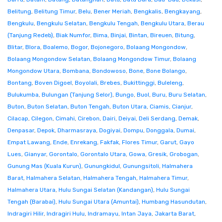
Belitung
,
Belitung Timur
,
Belu
,
Bener Meriah
,
Bengkalis
,
Bengkayang
,
Bengkulu
,
Bengkulu Selatan
,
Bengkulu Tengah
,
Bengkulu Utara
,
Berau
(Tanjung Redeb)
,
Biak Numfor
,
Bima
,
Binjai
,
Bintan
,
Bireuen
,
Bitung
,
Blitar
,
Blora
,
Boalemo
,
Bogor
,
Bojonegoro
,
Bolaang Mongondow
,
Bolaang Mongondow Selatan
,
Bolaang Mongondow Timur
,
Bolaang
Mongondow Utara
,
Bombana
,
Bondowoso
,
Bone
,
Bone Bolango
,
Bontang
,
Boven Digoel
,
Boyolali
,
Brebes
,
Bukittinggi
,
Buleleng
,
Bulukumba
,
Bulungan (Tanjung Selor)
,
Bungo
,
Buol
,
Buru
,
Buru Selatan
,
Buton
,
Buton Selatan
,
Buton Tengah
,
Buton Utara
,
Ciamis
,
Cianjur
,
Cilacap
,
Cilegon
,
Cimahi
,
Cirebon
,
Dairi
,
Deiyai
,
Deli Serdang
,
Demak
,
Denpasar
,
Depok
,
Dharmasraya
,
Dogiyai
,
Dompu
,
Donggala
,
Dumai
,
Empat Lawang
,
Ende
,
Enrekang
,
Fakfak
,
Flores Timur
,
Garut
,
Gayo
Lues
,
Gianyar
,
Gorontalo
,
Gorontalo Utara
,
Gowa
,
Gresik
,
Grobogan
,
Gunung Mas (Kuala Kurun)
,
Gunungkidul
,
Gunungsitoli
,
Halmahera
Barat
,
Halmahera Selatan
,
Halmahera Tengah
,
Halmahera Timur
,
Halmahera Utara
,
Hulu Sungai Selatan (Kandangan)
,
Hulu Sungai
Tengah (Barabai)
,
Hulu Sungai Utara (Amuntai)
,
Humbang Hasundutan
,
Indragiri Hilir
,
Indragiri Hulu
,
Indramayu
,
Intan Jaya
,
Jakarta Barat
,