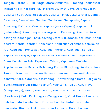
Tengah (Barabai)
,
Hulu Sungai Utara (Amuntai)
,
Humbang Hasundutan
,
Indragiri Hilir
,
Indragiri Hulu
,
Indramayu
,
Intan Jaya
,
Jakarta Barat
,
Jakarta Pusat
,
Jakarta Selatan
,
Jakarta Timur
,
Jakarta Utara
,
Jambi
,
Jayapura
,
Jayawijaya
,
Jember
,
Jembrana
,
Jeneponto
,
Jepara
,
Jombang
,
Kaimana
,
Kampar
,
Kapuas (Kuala Kapuas)
,
Kapuas Hulu
(Putussibau)
,
Karanganyar
,
Karangasem
,
Karawang
,
Karimun
,
Karo
,
Katingan (Kasongan)
,
Kaur
,
Kayong Utara (Sukadana)
,
Kebumen
,
Kediri
,
Keerom
,
Kendal
,
Kendari
,
Kepahiang
,
Kepulauan Anambas
,
Kepulauan
Aru
,
Kepulauan Mentawai
,
Kepulauan Meranti
,
Kepulauan Sangihe
,
Kepulauan Selayar
,
Kepulauan Seribu
,
Kepulauan Siau Tagulandang
Biaro
,
Kepulauan Sula
,
Kepulauan Talaud
,
Kepulauan Tanimbar
,
Kepulauan Yapen
,
Kerinci
,
Ketapang
,
Klaten
,
Klungkung
,
Kolaka
,
Kolaka
Timur
,
Kolaka Utara
,
Konawe
,
Konawe Kepulauan
,
Konawe Selatan
,
Konawe Utara
,
Kotabaru
,
Kotamobagu
,
Kotawaringin Barat (Pangkalan
Bun)
,
Kotawaringin Timur (Sampit)
,
Kuantan Singingi
,
Kubu Raya
(Sungai Raya)
,
Kudus
,
Kulon Progo
,
Kuningan
,
Kupang
,
Kutai Barat
(Sendawar)
,
Kutai Kartanegara (Tenggarong)
,
Kutai Timur (Sangatta)
,
Labuhanbatu
,
Labuhanbatu Selatan
,
Labuhanbatu Utara
,
Lahat
,
Lamandau (Nanga Bulik)
,
Lamongan
,
Lampung Barat
,
Lampung