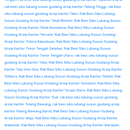
rak besi siku lubang susun gudang arsip kantor Tebing Tinggi
,
rak besi
siku lubang susun gudang arsip kantor Tebo
,
Rak Besi Siku Lubang
Susun Gudang Arsip Kantor Teluk Bintuni
,
Rak Besi Siku Lubang Susun
Gudang Arsip Kantor Teluk Wondama
,
Rak Besi Siku Lubang Susun
Gudang Arsip Kantor Ternate
,
Rak Besi Siku Lubang Susun Gudang
Arsip Kantor Tidore Kepulauan
,
Rak Besi Siku Lubang Susun Gudang
Arsip Kantor Timor Tengah Selatan
,
Rak Besi Siku Lubang Susun
Gudang Arsip Kantor Timor Tengah Utara
,
rak besi siku lubang susun
gudang arsip kantor Toba
,
Rak Besi Siku Lubang Susun Gudang Arsip
Kantor Tojo Una-Una
,
Rak Besi Siku Lubang Susun Gudang Arsip Kantor
Tolikara
,
Rak Besi Siku Lubang Susun Gudang Arsip Kantor Tolitoli
,
Rak
Besi Siku Lubang Susun Gudang Arsip Kantor Tomohon
,
Rak Besi Siku
Lubang Susun Gudang Arsip Kantor Toraja Utara
,
Rak Besi Siku Lubang
Susun Gudang Arsip Kantor Tual
,
rak besi siku lubang susun gudang
arsip kantor Tulang Bawang
,
rak besi siku lubang susun gudang arsip
kantor Tulang Bawang Barat
,
Rak Besi Siku Lubang Susun Gudang
Arsip Kantor Wajo
,
Rak Besi Siku Lubang Susun Gudang Arsip Kantor
Wakatobi
,
Rak Besi Siku Lubang Susun Gudang Arsip Kantor Waropen
,