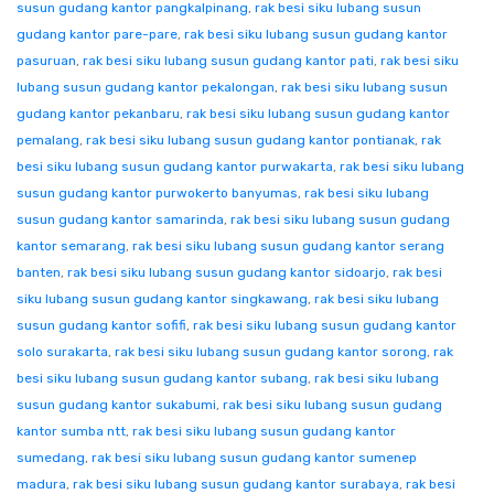
susun gudang kantor pangkalpinang
,
rak besi siku lubang susun
gudang kantor pare-pare
,
rak besi siku lubang susun gudang kantor
pasuruan
,
rak besi siku lubang susun gudang kantor pati
,
rak besi siku
lubang susun gudang kantor pekalongan
,
rak besi siku lubang susun
gudang kantor pekanbaru
,
rak besi siku lubang susun gudang kantor
pemalang
,
rak besi siku lubang susun gudang kantor pontianak
,
rak
besi siku lubang susun gudang kantor purwakarta
,
rak besi siku lubang
susun gudang kantor purwokerto banyumas
,
rak besi siku lubang
susun gudang kantor samarinda
,
rak besi siku lubang susun gudang
kantor semarang
,
rak besi siku lubang susun gudang kantor serang
banten
,
rak besi siku lubang susun gudang kantor sidoarjo
,
rak besi
siku lubang susun gudang kantor singkawang
,
rak besi siku lubang
susun gudang kantor sofifi
,
rak besi siku lubang susun gudang kantor
solo surakarta
,
rak besi siku lubang susun gudang kantor sorong
,
rak
besi siku lubang susun gudang kantor subang
,
rak besi siku lubang
susun gudang kantor sukabumi
,
rak besi siku lubang susun gudang
kantor sumba ntt
,
rak besi siku lubang susun gudang kantor
sumedang
,
rak besi siku lubang susun gudang kantor sumenep
madura
,
rak besi siku lubang susun gudang kantor surabaya
,
rak besi