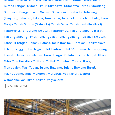
Sumba Tengah
,
Sumba Timur
,
Sumbawa
,
Sumbawa Barat
,
Sumedang
,
Sumenep
,
Sungaipenuh
,
Supiori
,
Surabaya
,
Surakarta
,
Tabalong
(Tanjung)
,
Tabanan
,
Takalar
,
Tambrauw
,
Tana Tidung (Tideng Pale)
,
Tana
Toraja
,
Tanah Bumbu (Batulicin)
,
Tanah Datar
,
Tanah Laut (Pelaihari)
,
Tangerang
,
Tangerang Selatan
,
Tanggamus
,
Tanjung Jabung Barat
,
Tanjung Jabung Timur
,
Tanjungbalai
,
Tanjungpinang
,
Tapanuli Selatan
,
Tapanuli Tengah
,
Tapanuli Utara
,
Tapin (Rantau)
,
Tarakan
,
Tasikmalaya
,
Tebing Tinggi
,
Tebo
,
Tegal
,
Teluk Bintuni
,
Teluk Wondama
,
Temanggung
,
Ternate
,
Tidore Kepulauan
,
Timor Tengah Selatan
,
Timor Tengah Utara
,
Toba
,
Tojo Una-Una
,
Tolikara
,
Tolitoli
,
Tomohon
,
Toraja Utara
,
Trenggalek
,
Tual
,
Tuban
,
Tulang Bawang
,
Tulang Bawang Barat
,
Tulungagung
,
Wajo
,
Wakatobi
,
Waropen
,
Way Kanan
,
Wonogiri
,
Wonosobo
,
Yahukimo
,
Yalimo
,
Yogyakarta
26 Juni 2024