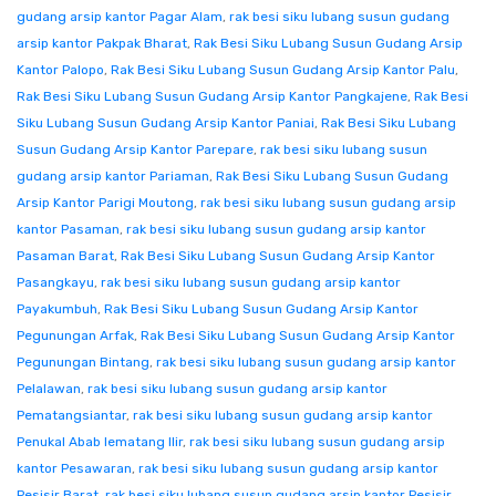
gudang arsip kantor Pagar Alam
,
rak besi siku lubang susun gudang
arsip kantor Pakpak Bharat
,
Rak Besi Siku Lubang Susun Gudang Arsip
Kantor Palopo
,
Rak Besi Siku Lubang Susun Gudang Arsip Kantor Palu
,
Rak Besi Siku Lubang Susun Gudang Arsip Kantor Pangkajene
,
Rak Besi
Siku Lubang Susun Gudang Arsip Kantor Paniai
,
Rak Besi Siku Lubang
Susun Gudang Arsip Kantor Parepare
,
rak besi siku lubang susun
gudang arsip kantor Pariaman
,
Rak Besi Siku Lubang Susun Gudang
Arsip Kantor Parigi Moutong
,
rak besi siku lubang susun gudang arsip
kantor Pasaman
,
rak besi siku lubang susun gudang arsip kantor
Pasaman Barat
,
Rak Besi Siku Lubang Susun Gudang Arsip Kantor
Pasangkayu
,
rak besi siku lubang susun gudang arsip kantor
Payakumbuh
,
Rak Besi Siku Lubang Susun Gudang Arsip Kantor
Pegunungan Arfak
,
Rak Besi Siku Lubang Susun Gudang Arsip Kantor
Pegunungan Bintang
,
rak besi siku lubang susun gudang arsip kantor
Pelalawan
,
rak besi siku lubang susun gudang arsip kantor
Pematangsiantar
,
rak besi siku lubang susun gudang arsip kantor
Penukal Abab lematang Ilir
,
rak besi siku lubang susun gudang arsip
kantor Pesawaran
,
rak besi siku lubang susun gudang arsip kantor
Pesisir Barat
,
rak besi siku lubang susun gudang arsip kantor Pesisir