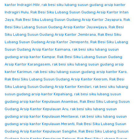
kantor Indragiri Hilir
,
rak besi siku lubang susun gudang arsip kantor
Indragiri Hulu
,
Rak Besi Siku Lubang Susun Gudang Arsip Kantor Intan
Jaya
,
Rak Besi Siku Lubang Susun Gudang Arsip Kantor Jayapura
,
Rak
Besi Siku Lubang Susun Gudang Arsip Kantor Jayawijaya
,
Rak Besi
Siku Lubang Susun Gudang Arsip Kantor Jembrana
,
Rak Besi Siku
Lubang Susun Gudang Arsip Kantor Jeneponto
,
Rak Besi Siku Lubang
Susun Gudang Arsip Kantor Kaimana
,
rak besi siku lubang susun
gudang arsip kantor Kampar
,
Rak Besi Siku Lubang Susun Gudang
Arsip Kantor Karangasem
,
rak besi siku lubang susun gudang arsip
kantor Karimun
,
rak besi siku lubang susun gudang arsip kantor Karo
,
Rak Besi Siku Lubang Susun Gudang Arsip Kantor Keerom
,
Rak Besi
Siku Lubang Susun Gudang Arsip Kantor Kendari
,
rak besi siku lubang
susun gudang arsip kantor Kepahiang
,
rak besi siku lubang susun
gudang arsip kantor Kepulauan Anambas
,
Rak Besi Siku Lubang Susun
Gudang Arsip Kantor Kepulauan Aru
,
rak besi siku lubang susun
gudang arsip kantor Kepulauan Mentawai
,
rak besi siku lubang susun
gudang arsip kantor Kepulauan Meranti
,
Rak Besi Siku Lubang Susun
Gudang Arsip Kantor Kepulauan Sangihe
,
Rak Besi Siku Lubang Susun
Gudang Arsip Kantor Kepulauan Selayar
,
Rak Besi Siku Lubang Susun