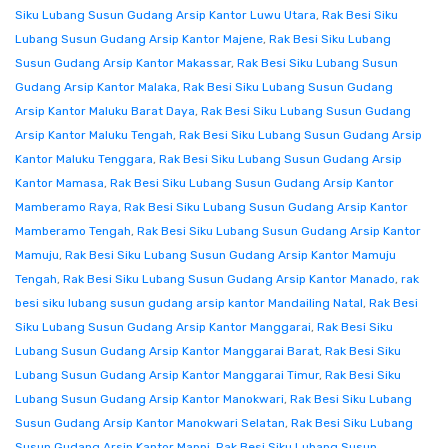
Siku Lubang Susun Gudang Arsip Kantor Luwu Utara
,
Rak Besi Siku
Lubang Susun Gudang Arsip Kantor Majene
,
Rak Besi Siku Lubang
Susun Gudang Arsip Kantor Makassar
,
Rak Besi Siku Lubang Susun
Gudang Arsip Kantor Malaka
,
Rak Besi Siku Lubang Susun Gudang
Arsip Kantor Maluku Barat Daya
,
Rak Besi Siku Lubang Susun Gudang
Arsip Kantor Maluku Tengah
,
Rak Besi Siku Lubang Susun Gudang Arsip
Kantor Maluku Tenggara
,
Rak Besi Siku Lubang Susun Gudang Arsip
Kantor Mamasa
,
Rak Besi Siku Lubang Susun Gudang Arsip Kantor
Mamberamo Raya
,
Rak Besi Siku Lubang Susun Gudang Arsip Kantor
Mamberamo Tengah
,
Rak Besi Siku Lubang Susun Gudang Arsip Kantor
Mamuju
,
Rak Besi Siku Lubang Susun Gudang Arsip Kantor Mamuju
Tengah
,
Rak Besi Siku Lubang Susun Gudang Arsip Kantor Manado
,
rak
besi siku lubang susun gudang arsip kantor Mandailing Natal
,
Rak Besi
Siku Lubang Susun Gudang Arsip Kantor Manggarai
,
Rak Besi Siku
Lubang Susun Gudang Arsip Kantor Manggarai Barat
,
Rak Besi Siku
Lubang Susun Gudang Arsip Kantor Manggarai Timur
,
Rak Besi Siku
Lubang Susun Gudang Arsip Kantor Manokwari
,
Rak Besi Siku Lubang
Susun Gudang Arsip Kantor Manokwari Selatan
,
Rak Besi Siku Lubang
Susun Gudang Arsip Kantor Mappi
,
Rak Besi Siku Lubang Susun