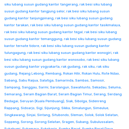
siku lubang susun gudang kantor tangerang
,
rak besi siku lubang
susun gudang kantor tangjung selor
,
rak besi siku lubang susun
gudang kantor tanjungpinang
,
rak besi siku lubang susun gudang
kantor tarakan
,
rak besi siku lubang susun gudang kantor tasikmalaya
,
rak besi siku lubang susun gudang kantor tegal
,
rak besi siku lubang
susun gudang kantor temanggung
,
rak besi siku lubang susun gudang
kantor ternate tidore
,
rak besi siku lubang susun gudang kantor
tulungagung
,
rak besi siku lubang susun gudang kantor wonogiri
,
rak
besi siku lubang susun gudang kantor wonosobo
,
rak besi siku lubang
susun gudang kantor yogyakarta
,
rak gudang
,
rak siku
,
rak siku
gudang
,
Rejang Lebong
,
Rembang
,
Rokan Hilir
,
Rokan Hulu
,
Rote Ndao
,
Sabang
,
Sabu Raijua
,
Salatiga
,
Samarinda
,
Sambas
,
Samosir
,
Sampang
,
Sanggau
,
Sarmi
,
Sarolangun
,
Sawahlunto
,
Sekadau
,
Seluma
,
Semarang
,
Seram Bagian Barat
,
Seram Bagian Timur
,
Serang
,
Serdang
Bedagai
,
Seruyan (Kuala Pembuang)
,
Siak
,
Sibolga
,
Sidenreng
Rappang
,
Sidoarjo
,
Sigi
,
Sijunjung
,
Sikka
,
Simalungun
,
Simeulue
,
Singkawang
,
Sinjai
,
Sintang
,
Situbondo
,
Sleman
,
Solok
,
Solok Selatan
,
Soppeng
,
Sorong
,
Sorong Selatan
,
Sragen
,
Subang
,
Subulussalam
,
Sukabumi
,
Sukamara
,
Sukoharjo
,
Sumba Barat
,
Sumba Barat Daya
,