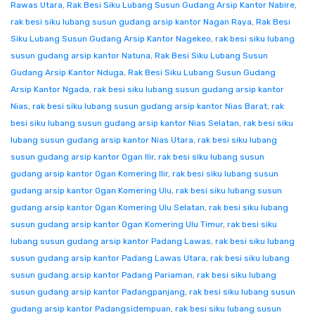
Rawas Utara
,
Rak Besi Siku Lubang Susun Gudang Arsip Kantor Nabire
,
rak besi siku lubang susun gudang arsip kantor Nagan Raya
,
Rak Besi
Siku Lubang Susun Gudang Arsip Kantor Nagekeo
,
rak besi siku lubang
susun gudang arsip kantor Natuna
,
Rak Besi Siku Lubang Susun
Gudang Arsip Kantor Nduga
,
Rak Besi Siku Lubang Susun Gudang
Arsip Kantor Ngada
,
rak besi siku lubang susun gudang arsip kantor
Nias
,
rak besi siku lubang susun gudang arsip kantor Nias Barat
,
rak
besi siku lubang susun gudang arsip kantor Nias Selatan
,
rak besi siku
lubang susun gudang arsip kantor Nias Utara
,
rak besi siku lubang
susun gudang arsip kantor Ogan Ilir
,
rak besi siku lubang susun
gudang arsip kantor Ogan Komering Ilir
,
rak besi siku lubang susun
gudang arsip kantor Ogan Komering Ulu
,
rak besi siku lubang susun
gudang arsip kantor Ogan Komering Ulu Selatan
,
rak besi siku lubang
susun gudang arsip kantor Ogan Komering Ulu Timur
,
rak besi siku
lubang susun gudang arsip kantor Padang Lawas
,
rak besi siku lubang
susun gudang arsip kantor Padang Lawas Utara
,
rak besi siku lubang
susun gudang arsip kantor Padang Pariaman
,
rak besi siku lubang
susun gudang arsip kantor Padangpanjang
,
rak besi siku lubang susun
gudang arsip kantor Padangsidempuan
,
rak besi siku lubang susun