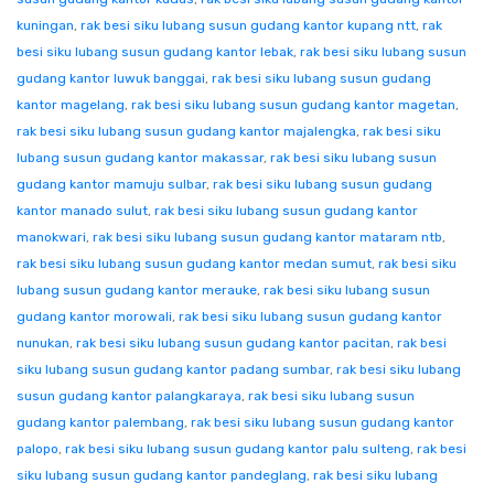
kuningan
,
rak besi siku lubang susun gudang kantor kupang ntt
,
rak
besi siku lubang susun gudang kantor lebak
,
rak besi siku lubang susun
gudang kantor luwuk banggai
,
rak besi siku lubang susun gudang
kantor magelang
,
rak besi siku lubang susun gudang kantor magetan
,
rak besi siku lubang susun gudang kantor majalengka
,
rak besi siku
lubang susun gudang kantor makassar
,
rak besi siku lubang susun
gudang kantor mamuju sulbar
,
rak besi siku lubang susun gudang
kantor manado sulut
,
rak besi siku lubang susun gudang kantor
manokwari
,
rak besi siku lubang susun gudang kantor mataram ntb
,
rak besi siku lubang susun gudang kantor medan sumut
,
rak besi siku
lubang susun gudang kantor merauke
,
rak besi siku lubang susun
gudang kantor morowali
,
rak besi siku lubang susun gudang kantor
nunukan
,
rak besi siku lubang susun gudang kantor pacitan
,
rak besi
siku lubang susun gudang kantor padang sumbar
,
rak besi siku lubang
susun gudang kantor palangkaraya
,
rak besi siku lubang susun
gudang kantor palembang
,
rak besi siku lubang susun gudang kantor
palopo
,
rak besi siku lubang susun gudang kantor palu sulteng
,
rak besi
siku lubang susun gudang kantor pandeglang
,
rak besi siku lubang