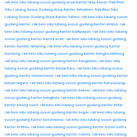
rak besi siku lubang susun gudang arsip kantor Way Kanan
,
Rak Besi
Siku Lubang Susun Gudang Arsip Kantor Yahukimo
,
Rak Besi Siku
Lubang Susun Gudang Arsip Kantor Yalimo
,
rak besi siku lubang susun
gudang kantor
,
rak besi siku lubang susun gudang kantor ambon
,
rak
besi siku lubang susun gudang kantor balikpapan
,
rak besi siku lubang
susun gudang kantor banda aceh
,
rak besi siku lubang susun gudang
kantor bandar lampung
,
rak besi siku lubang susun gudang kantor
bandung
,
rak besi siku lubang susun gudang kantor bangka belitung
,
rak besi siku lubang susun gudang kantor bangkalan
,
rak besi siku
lubang susun gudang kantor banjarbaru
,
rak besi siku lubang susun
gudang kantor banjarmasin
,
rak besi siku lubang susun gudang kantor
banjarnegara
,
rak besi siku lubang susun gudang kantor banyuwangi
,
rak besi siku lubang susun gudang kantor bekasi
,
rak besi siku lubang
susun gudang kantor bengkulu
,
rak besi siku lubang susun gudang
kantor bitung sulut
,
rak besi siku lubang susun gudang kantor blitar
,
rak besi siku lubang susun gudang kantor bogor
,
rak besi siku lubang
susun gudang kantor bondowoso
,
rak besi siku lubang susun gudang
kantor brebes
,
rak besi siku lubang susun gudang kantor buton sultra
,
rak besi siku lubang susun gudang kantor ciamis
,
rak besi siku lubang