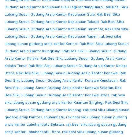
Gudang Arsip Kantor Kepulauan Siau Tagulandang Biaro
,
Rak Besi Siku
Lubang Susun Gudang Arsip Kantor Kepulauan Sula
,
Rak Besi Siku
Lubang Susun Gudang Arsip Kantor Kepulauan Talaud
,
Rak Besi Siku
Lubang Susun Gudang Arsip Kantor Kepulauan Tanimbar
,
Rak Besi Siku
Lubang Susun Gudang Arsip Kantor Kepulauan Yapen
,
rak besi siku
lubang susun gudang arsip kantor Kerinci
,
Rak Besi Siku Lubang Susun
Gudang Arsip Kantor Klungkung
,
Rak Besi Siku Lubang Susun Gudang
Arsip Kantor Kolaka
,
Rak Besi Siku Lubang Susun Gudang Arsip Kantor
Kolaka Timur
,
Rak Besi Siku Lubang Susun Gudang Arsip Kantor Kolaka
Utara
,
Rak Besi Siku Lubang Susun Gudang Arsip Kantor Konawe
,
Rak
Besi Siku Lubang Susun Gudang Arsip Kantor Konawe Kepulauan
,
Rak
Besi Siku Lubang Susun Gudang Arsip Kantor Konawe Selatan
,
Rak
Besi Siku Lubang Susun Gudang Arsip Kantor Konawe Utara
,
rak besi
siku lubang susun gudang arsip kantor Kuantan Singingi
,
Rak Besi Siku
Lubang Susun Gudang Arsip Kantor Kupang
,
rak besi siku lubang susun
gudang arsip kantor Labuhanbatu
,
rak besi siku lubang susun gudang
arsip kantor Labuhanbatu Selatan
,
rak besi siku lubang susun gudang
arsip kantor Labuhanbatu Utara
,
rak besi siku lubang susun gudang