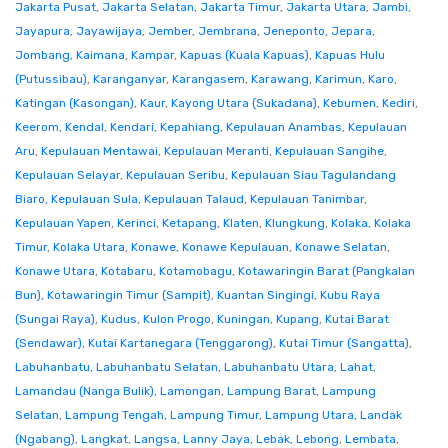
Jakarta Pusat
,
Jakarta Selatan
,
Jakarta Timur
,
Jakarta Utara
,
Jambi
,
Jayapura
,
Jayawijaya
,
Jember
,
Jembrana
,
Jeneponto
,
Jepara
,
Jombang
,
Kaimana
,
Kampar
,
Kapuas (Kuala Kapuas)
,
Kapuas Hulu
(Putussibau)
,
Karanganyar
,
Karangasem
,
Karawang
,
Karimun
,
Karo
,
Katingan (Kasongan)
,
Kaur
,
Kayong Utara (Sukadana)
,
Kebumen
,
Kediri
,
Keerom
,
Kendal
,
Kendari
,
Kepahiang
,
Kepulauan Anambas
,
Kepulauan
Aru
,
Kepulauan Mentawai
,
Kepulauan Meranti
,
Kepulauan Sangihe
,
Kepulauan Selayar
,
Kepulauan Seribu
,
Kepulauan Siau Tagulandang
Biaro
,
Kepulauan Sula
,
Kepulauan Talaud
,
Kepulauan Tanimbar
,
Kepulauan Yapen
,
Kerinci
,
Ketapang
,
Klaten
,
Klungkung
,
Kolaka
,
Kolaka
Timur
,
Kolaka Utara
,
Konawe
,
Konawe Kepulauan
,
Konawe Selatan
,
Konawe Utara
,
Kotabaru
,
Kotamobagu
,
Kotawaringin Barat (Pangkalan
Bun)
,
Kotawaringin Timur (Sampit)
,
Kuantan Singingi
,
Kubu Raya
(Sungai Raya)
,
Kudus
,
Kulon Progo
,
Kuningan
,
Kupang
,
Kutai Barat
(Sendawar)
,
Kutai Kartanegara (Tenggarong)
,
Kutai Timur (Sangatta)
,
Labuhanbatu
,
Labuhanbatu Selatan
,
Labuhanbatu Utara
,
Lahat
,
Lamandau (Nanga Bulik)
,
Lamongan
,
Lampung Barat
,
Lampung
Selatan
,
Lampung Tengah
,
Lampung Timur
,
Lampung Utara
,
Landak
(Ngabang)
,
Langkat
,
Langsa
,
Lanny Jaya
,
Lebak
,
Lebong
,
Lembata
,