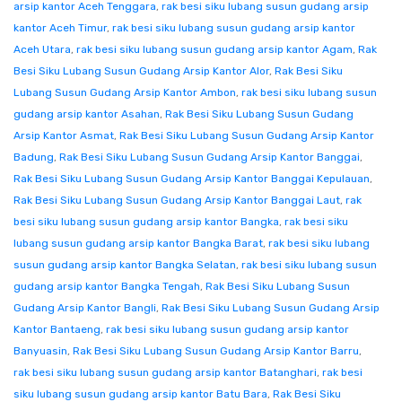
arsip kantor Aceh Tenggara
,
rak besi siku lubang susun gudang arsip
kantor Aceh Timur
,
rak besi siku lubang susun gudang arsip kantor
Aceh Utara
,
rak besi siku lubang susun gudang arsip kantor Agam
,
Rak
Besi Siku Lubang Susun Gudang Arsip Kantor Alor
,
Rak Besi Siku
Lubang Susun Gudang Arsip Kantor Ambon
,
rak besi siku lubang susun
gudang arsip kantor Asahan
,
Rak Besi Siku Lubang Susun Gudang
Arsip Kantor Asmat
,
Rak Besi Siku Lubang Susun Gudang Arsip Kantor
Badung
,
Rak Besi Siku Lubang Susun Gudang Arsip Kantor Banggai
,
Rak Besi Siku Lubang Susun Gudang Arsip Kantor Banggai Kepulauan
,
Rak Besi Siku Lubang Susun Gudang Arsip Kantor Banggai Laut
,
rak
besi siku lubang susun gudang arsip kantor Bangka
,
rak besi siku
lubang susun gudang arsip kantor Bangka Barat
,
rak besi siku lubang
susun gudang arsip kantor Bangka Selatan
,
rak besi siku lubang susun
gudang arsip kantor Bangka Tengah
,
Rak Besi Siku Lubang Susun
Gudang Arsip Kantor Bangli
,
Rak Besi Siku Lubang Susun Gudang Arsip
Kantor Bantaeng
,
rak besi siku lubang susun gudang arsip kantor
Banyuasin
,
Rak Besi Siku Lubang Susun Gudang Arsip Kantor Barru
,
rak besi siku lubang susun gudang arsip kantor Batanghari
,
rak besi
siku lubang susun gudang arsip kantor Batu Bara
,
Rak Besi Siku