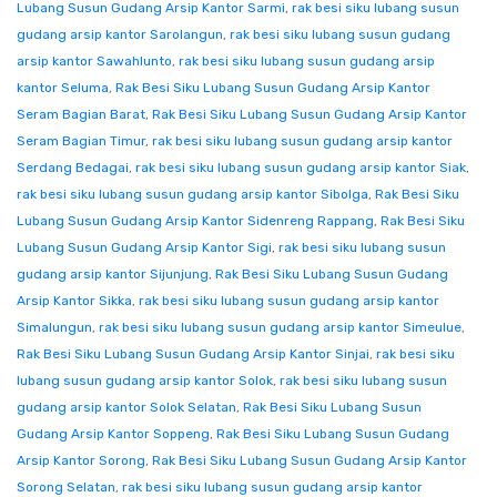
Lubang Susun Gudang Arsip Kantor Sarmi
,
rak besi siku lubang susun
gudang arsip kantor Sarolangun
,
rak besi siku lubang susun gudang
arsip kantor Sawahlunto
,
rak besi siku lubang susun gudang arsip
kantor Seluma
,
Rak Besi Siku Lubang Susun Gudang Arsip Kantor
Seram Bagian Barat
,
Rak Besi Siku Lubang Susun Gudang Arsip Kantor
Seram Bagian Timur
,
rak besi siku lubang susun gudang arsip kantor
Serdang Bedagai
,
rak besi siku lubang susun gudang arsip kantor Siak
,
rak besi siku lubang susun gudang arsip kantor Sibolga
,
Rak Besi Siku
Lubang Susun Gudang Arsip Kantor Sidenreng Rappang
,
Rak Besi Siku
Lubang Susun Gudang Arsip Kantor Sigi
,
rak besi siku lubang susun
gudang arsip kantor Sijunjung
,
Rak Besi Siku Lubang Susun Gudang
Arsip Kantor Sikka
,
rak besi siku lubang susun gudang arsip kantor
Simalungun
,
rak besi siku lubang susun gudang arsip kantor Simeulue
,
Rak Besi Siku Lubang Susun Gudang Arsip Kantor Sinjai
,
rak besi siku
lubang susun gudang arsip kantor Solok
,
rak besi siku lubang susun
gudang arsip kantor Solok Selatan
,
Rak Besi Siku Lubang Susun
Gudang Arsip Kantor Soppeng
,
Rak Besi Siku Lubang Susun Gudang
Arsip Kantor Sorong
,
Rak Besi Siku Lubang Susun Gudang Arsip Kantor
Sorong Selatan
,
rak besi siku lubang susun gudang arsip kantor