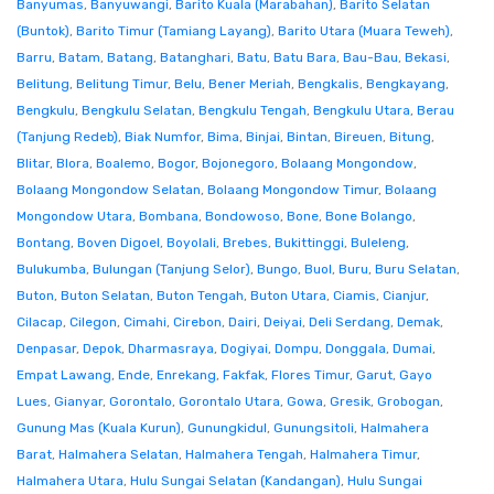
Banyumas
,
Banyuwangi
,
Barito Kuala (Marabahan)
,
Barito Selatan
(Buntok)
,
Barito Timur (Tamiang Layang)
,
Barito Utara (Muara Teweh)
,
Barru
,
Batam
,
Batang
,
Batanghari
,
Batu
,
Batu Bara
,
Bau-Bau
,
Bekasi
,
Belitung
,
Belitung Timur
,
Belu
,
Bener Meriah
,
Bengkalis
,
Bengkayang
,
Bengkulu
,
Bengkulu Selatan
,
Bengkulu Tengah
,
Bengkulu Utara
,
Berau
(Tanjung Redeb)
,
Biak Numfor
,
Bima
,
Binjai
,
Bintan
,
Bireuen
,
Bitung
,
Blitar
,
Blora
,
Boalemo
,
Bogor
,
Bojonegoro
,
Bolaang Mongondow
,
Bolaang Mongondow Selatan
,
Bolaang Mongondow Timur
,
Bolaang
Mongondow Utara
,
Bombana
,
Bondowoso
,
Bone
,
Bone Bolango
,
Bontang
,
Boven Digoel
,
Boyolali
,
Brebes
,
Bukittinggi
,
Buleleng
,
Bulukumba
,
Bulungan (Tanjung Selor)
,
Bungo
,
Buol
,
Buru
,
Buru Selatan
,
Buton
,
Buton Selatan
,
Buton Tengah
,
Buton Utara
,
Ciamis
,
Cianjur
,
Cilacap
,
Cilegon
,
Cimahi
,
Cirebon
,
Dairi
,
Deiyai
,
Deli Serdang
,
Demak
,
Denpasar
,
Depok
,
Dharmasraya
,
Dogiyai
,
Dompu
,
Donggala
,
Dumai
,
Empat Lawang
,
Ende
,
Enrekang
,
Fakfak
,
Flores Timur
,
Garut
,
Gayo
Lues
,
Gianyar
,
Gorontalo
,
Gorontalo Utara
,
Gowa
,
Gresik
,
Grobogan
,
Gunung Mas (Kuala Kurun)
,
Gunungkidul
,
Gunungsitoli
,
Halmahera
Barat
,
Halmahera Selatan
,
Halmahera Tengah
,
Halmahera Timur
,
Halmahera Utara
,
Hulu Sungai Selatan (Kandangan)
,
Hulu Sungai