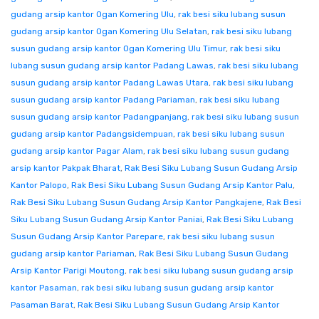
gudang arsip kantor Ogan Komering Ulu
,
rak besi siku lubang susun
gudang arsip kantor Ogan Komering Ulu Selatan
,
rak besi siku lubang
susun gudang arsip kantor Ogan Komering Ulu Timur
,
rak besi siku
lubang susun gudang arsip kantor Padang Lawas
,
rak besi siku lubang
susun gudang arsip kantor Padang Lawas Utara
,
rak besi siku lubang
susun gudang arsip kantor Padang Pariaman
,
rak besi siku lubang
susun gudang arsip kantor Padangpanjang
,
rak besi siku lubang susun
gudang arsip kantor Padangsidempuan
,
rak besi siku lubang susun
gudang arsip kantor Pagar Alam
,
rak besi siku lubang susun gudang
arsip kantor Pakpak Bharat
,
Rak Besi Siku Lubang Susun Gudang Arsip
Kantor Palopo
,
Rak Besi Siku Lubang Susun Gudang Arsip Kantor Palu
,
Rak Besi Siku Lubang Susun Gudang Arsip Kantor Pangkajene
,
Rak Besi
Siku Lubang Susun Gudang Arsip Kantor Paniai
,
Rak Besi Siku Lubang
Susun Gudang Arsip Kantor Parepare
,
rak besi siku lubang susun
gudang arsip kantor Pariaman
,
Rak Besi Siku Lubang Susun Gudang
Arsip Kantor Parigi Moutong
,
rak besi siku lubang susun gudang arsip
kantor Pasaman
,
rak besi siku lubang susun gudang arsip kantor
Pasaman Barat
,
Rak Besi Siku Lubang Susun Gudang Arsip Kantor