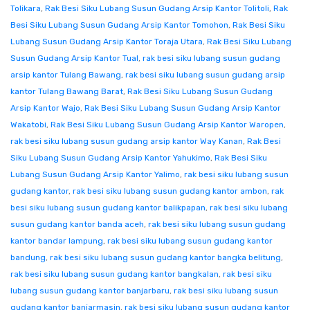
Tolikara
,
Rak Besi Siku Lubang Susun Gudang Arsip Kantor Tolitoli
,
Rak
Besi Siku Lubang Susun Gudang Arsip Kantor Tomohon
,
Rak Besi Siku
Lubang Susun Gudang Arsip Kantor Toraja Utara
,
Rak Besi Siku Lubang
Susun Gudang Arsip Kantor Tual
,
rak besi siku lubang susun gudang
arsip kantor Tulang Bawang
,
rak besi siku lubang susun gudang arsip
kantor Tulang Bawang Barat
,
Rak Besi Siku Lubang Susun Gudang
Arsip Kantor Wajo
,
Rak Besi Siku Lubang Susun Gudang Arsip Kantor
Wakatobi
,
Rak Besi Siku Lubang Susun Gudang Arsip Kantor Waropen
,
rak besi siku lubang susun gudang arsip kantor Way Kanan
,
Rak Besi
Siku Lubang Susun Gudang Arsip Kantor Yahukimo
,
Rak Besi Siku
Lubang Susun Gudang Arsip Kantor Yalimo
,
rak besi siku lubang susun
gudang kantor
,
rak besi siku lubang susun gudang kantor ambon
,
rak
besi siku lubang susun gudang kantor balikpapan
,
rak besi siku lubang
susun gudang kantor banda aceh
,
rak besi siku lubang susun gudang
kantor bandar lampung
,
rak besi siku lubang susun gudang kantor
bandung
,
rak besi siku lubang susun gudang kantor bangka belitung
,
rak besi siku lubang susun gudang kantor bangkalan
,
rak besi siku
lubang susun gudang kantor banjarbaru
,
rak besi siku lubang susun
gudang kantor banjarmasin
,
rak besi siku lubang susun gudang kantor