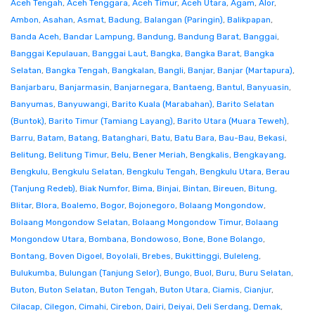
Aceh Tengah
,
Aceh Tenggara
,
Aceh Timur
,
Aceh Utara
,
Agam
,
Alor
,
Ambon
,
Asahan
,
Asmat
,
Badung
,
Balangan (Paringin)
,
Balikpapan
,
Banda Aceh
,
Bandar Lampung
,
Bandung
,
Bandung Barat
,
Banggai
,
Banggai Kepulauan
,
Banggai Laut
,
Bangka
,
Bangka Barat
,
Bangka
Selatan
,
Bangka Tengah
,
Bangkalan
,
Bangli
,
Banjar
,
Banjar (Martapura)
,
Banjarbaru
,
Banjarmasin
,
Banjarnegara
,
Bantaeng
,
Bantul
,
Banyuasin
,
Banyumas
,
Banyuwangi
,
Barito Kuala (Marabahan)
,
Barito Selatan
(Buntok)
,
Barito Timur (Tamiang Layang)
,
Barito Utara (Muara Teweh)
,
Barru
,
Batam
,
Batang
,
Batanghari
,
Batu
,
Batu Bara
,
Bau-Bau
,
Bekasi
,
Belitung
,
Belitung Timur
,
Belu
,
Bener Meriah
,
Bengkalis
,
Bengkayang
,
Bengkulu
,
Bengkulu Selatan
,
Bengkulu Tengah
,
Bengkulu Utara
,
Berau
(Tanjung Redeb)
,
Biak Numfor
,
Bima
,
Binjai
,
Bintan
,
Bireuen
,
Bitung
,
Blitar
,
Blora
,
Boalemo
,
Bogor
,
Bojonegoro
,
Bolaang Mongondow
,
Bolaang Mongondow Selatan
,
Bolaang Mongondow Timur
,
Bolaang
Mongondow Utara
,
Bombana
,
Bondowoso
,
Bone
,
Bone Bolango
,
Bontang
,
Boven Digoel
,
Boyolali
,
Brebes
,
Bukittinggi
,
Buleleng
,
Bulukumba
,
Bulungan (Tanjung Selor)
,
Bungo
,
Buol
,
Buru
,
Buru Selatan
,
Buton
,
Buton Selatan
,
Buton Tengah
,
Buton Utara
,
Ciamis
,
Cianjur
,
Cilacap
,
Cilegon
,
Cimahi
,
Cirebon
,
Dairi
,
Deiyai
,
Deli Serdang
,
Demak
,