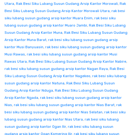
Utara
,
Rak Besi Siku Lubang Susun Gudang Arsip Kantor Morowali
,
Rak
Besi Siku Lubang Susun Gudang Arsip Kantor Morowali Utara
,
rak besi
siku lubang susun gudang arsip kantor Muara Enim
,
rak besi siku
lubang susun gudang arsip kantor Muaro Jambi
,
Rak Besi Siku Lubang
Susun Gudang Arsip Kantor Muna
,
Rak Besi Siku Lubang Susun Gudang
Arsip Kantor Muna Barat
,
rak besi siku lubang susun gudang arsip
kantor Musi Banyuasin
,
rak besi siku lubang susun gudang arsip kantor
Musi Rawas
,
rak besi siku lubang susun gudang arsip kantor Musi
Rawas Utara
,
Rak Besi Siku Lubang Susun Gudang Arsip Kantor Nabire
,
rak besi siku lubang susun gudang arsip kantor Nagan Raya
,
Rak Besi
Siku Lubang Susun Gudang Arsip Kantor Nagekeo
,
rak besi siku lubang
susun gudang arsip kantor Natuna
,
Rak Besi Siku Lubang Susun
Gudang Arsip Kantor Nduga
,
Rak Besi Siku Lubang Susun Gudang
Arsip Kantor Ngada
,
rak besi siku lubang susun gudang arsip kantor
Nias
,
rak besi siku lubang susun gudang arsip kantor Nias Barat
,
rak
besi siku lubang susun gudang arsip kantor Nias Selatan
,
rak besi siku
lubang susun gudang arsip kantor Nias Utara
,
rak besi siku lubang
susun gudang arsip kantor Ogan Ilir
,
rak besi siku lubang susun
gudang arsip kantor Ogan Komering Ilir
,
rak besi siku lubang susun