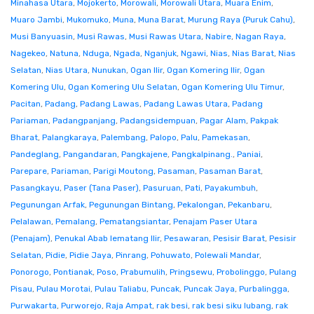
Minahasa Utara
,
Mojokerto
,
Morowali
,
Morowali Utara
,
Muara Enim
,
Muaro Jambi
,
Mukomuko
,
Muna
,
Muna Barat
,
Murung Raya (Puruk Cahu)
,
Musi Banyuasin
,
Musi Rawas
,
Musi Rawas Utara
,
Nabire
,
Nagan Raya
,
Nagekeo
,
Natuna
,
Nduga
,
Ngada
,
Nganjuk
,
Ngawi
,
Nias
,
Nias Barat
,
Nias
Selatan
,
Nias Utara
,
Nunukan
,
Ogan Ilir
,
Ogan Komering Ilir
,
Ogan
Komering Ulu
,
Ogan Komering Ulu Selatan
,
Ogan Komering Ulu Timur
,
Pacitan
,
Padang
,
Padang Lawas
,
Padang Lawas Utara
,
Padang
Pariaman
,
Padangpanjang
,
Padangsidempuan
,
Pagar Alam
,
Pakpak
Bharat
,
Palangkaraya
,
Palembang
,
Palopo
,
Palu
,
Pamekasan
,
Pandeglang
,
Pangandaran
,
Pangkajene
,
Pangkalpinang.
,
Paniai
,
Parepare
,
Pariaman
,
Parigi Moutong
,
Pasaman
,
Pasaman Barat
,
Pasangkayu
,
Paser (Tana Paser)
,
Pasuruan
,
Pati
,
Payakumbuh
,
Pegunungan Arfak
,
Pegunungan Bintang
,
Pekalongan
,
Pekanbaru
,
Pelalawan
,
Pemalang
,
Pematangsiantar
,
Penajam Paser Utara
(Penajam)
,
Penukal Abab lematang Ilir
,
Pesawaran
,
Pesisir Barat
,
Pesisir
Selatan
,
Pidie
,
Pidie Jaya
,
Pinrang
,
Pohuwato
,
Polewali Mandar
,
Ponorogo
,
Pontianak
,
Poso
,
Prabumulih
,
Pringsewu
,
Probolinggo
,
Pulang
Pisau
,
Pulau Morotai
,
Pulau Taliabu
,
Puncak
,
Puncak Jaya
,
Purbalingga
,
Purwakarta
,
Purworejo
,
Raja Ampat
,
rak besi
,
rak besi siku lubang
,
rak