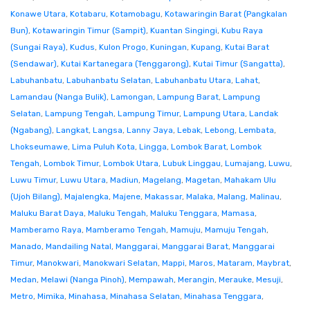
Konawe Utara
,
Kotabaru
,
Kotamobagu
,
Kotawaringin Barat (Pangkalan
Bun)
,
Kotawaringin Timur (Sampit)
,
Kuantan Singingi
,
Kubu Raya
(Sungai Raya)
,
Kudus
,
Kulon Progo
,
Kuningan
,
Kupang
,
Kutai Barat
(Sendawar)
,
Kutai Kartanegara (Tenggarong)
,
Kutai Timur (Sangatta)
,
Labuhanbatu
,
Labuhanbatu Selatan
,
Labuhanbatu Utara
,
Lahat
,
Lamandau (Nanga Bulik)
,
Lamongan
,
Lampung Barat
,
Lampung
Selatan
,
Lampung Tengah
,
Lampung Timur
,
Lampung Utara
,
Landak
(Ngabang)
,
Langkat
,
Langsa
,
Lanny Jaya
,
Lebak
,
Lebong
,
Lembata
,
Lhokseumawe
,
Lima Puluh Kota
,
Lingga
,
Lombok Barat
,
Lombok
Tengah
,
Lombok Timur
,
Lombok Utara
,
Lubuk Linggau
,
Lumajang
,
Luwu
,
Luwu Timur
,
Luwu Utara
,
Madiun
,
Magelang
,
Magetan
,
Mahakam Ulu
(Ujoh Bilang)
,
Majalengka
,
Majene
,
Makassar
,
Malaka
,
Malang
,
Malinau
,
Maluku Barat Daya
,
Maluku Tengah
,
Maluku Tenggara
,
Mamasa
,
Mamberamo Raya
,
Mamberamo Tengah
,
Mamuju
,
Mamuju Tengah
,
Manado
,
Mandailing Natal
,
Manggarai
,
Manggarai Barat
,
Manggarai
Timur
,
Manokwari
,
Manokwari Selatan
,
Mappi
,
Maros
,
Mataram
,
Maybrat
,
Medan
,
Melawi (Nanga Pinoh)
,
Mempawah
,
Merangin
,
Merauke
,
Mesuji
,
Metro
,
Mimika
,
Minahasa
,
Minahasa Selatan
,
Minahasa Tenggara
,