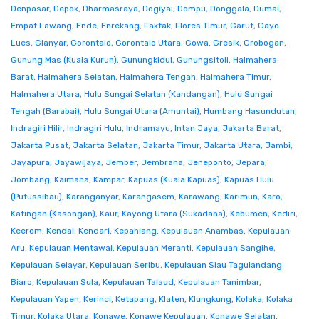
Denpasar
,
Depok
,
Dharmasraya
,
Dogiyai
,
Dompu
,
Donggala
,
Dumai
,
Empat Lawang
,
Ende
,
Enrekang
,
Fakfak
,
Flores Timur
,
Garut
,
Gayo
Lues
,
Gianyar
,
Gorontalo
,
Gorontalo Utara
,
Gowa
,
Gresik
,
Grobogan
,
Gunung Mas (Kuala Kurun)
,
Gunungkidul
,
Gunungsitoli
,
Halmahera
Barat
,
Halmahera Selatan
,
Halmahera Tengah
,
Halmahera Timur
,
Halmahera Utara
,
Hulu Sungai Selatan (Kandangan)
,
Hulu Sungai
Tengah (Barabai)
,
Hulu Sungai Utara (Amuntai)
,
Humbang Hasundutan
,
Indragiri Hilir
,
Indragiri Hulu
,
Indramayu
,
Intan Jaya
,
Jakarta Barat
,
Jakarta Pusat
,
Jakarta Selatan
,
Jakarta Timur
,
Jakarta Utara
,
Jambi
,
Jayapura
,
Jayawijaya
,
Jember
,
Jembrana
,
Jeneponto
,
Jepara
,
Jombang
,
Kaimana
,
Kampar
,
Kapuas (Kuala Kapuas)
,
Kapuas Hulu
(Putussibau)
,
Karanganyar
,
Karangasem
,
Karawang
,
Karimun
,
Karo
,
Katingan (Kasongan)
,
Kaur
,
Kayong Utara (Sukadana)
,
Kebumen
,
Kediri
,
Keerom
,
Kendal
,
Kendari
,
Kepahiang
,
Kepulauan Anambas
,
Kepulauan
Aru
,
Kepulauan Mentawai
,
Kepulauan Meranti
,
Kepulauan Sangihe
,
Kepulauan Selayar
,
Kepulauan Seribu
,
Kepulauan Siau Tagulandang
Biaro
,
Kepulauan Sula
,
Kepulauan Talaud
,
Kepulauan Tanimbar
,
Kepulauan Yapen
,
Kerinci
,
Ketapang
,
Klaten
,
Klungkung
,
Kolaka
,
Kolaka
Timur
,
Kolaka Utara
,
Konawe
,
Konawe Kepulauan
,
Konawe Selatan
,