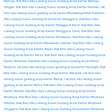
Mamuju
,
Rak Besi Siku Lubang Susun Gudang Arsip Kantor Mamuju
Tengah
,
Rak Besi Siku Lubang Susun Gudang Arsip Kantor Manado
,
rak
besi siku lubang susun gudang arsip kantor Mandailing Natal
,
Rak Besi
Siku Lubang Susun Gudang Arsip Kantor Manggarai
,
Rak Besi Siku
Lubang Susun Gudang Arsip Kantor Manggarai Barat
,
Rak Besi Siku
Lubang Susun Gudang Arsip Kantor Manggarai Timur
,
Rak Besi Siku
Lubang Susun Gudang Arsip Kantor Manokwari
,
Rak Besi Siku Lubang
Susun Gudang Arsip Kantor Manokwari Selatan
,
Rak Besi Siku Lubang
Susun Gudang Arsip Kantor Mappi
,
Rak Besi Siku Lubang Susun
Gudang Arsip Kantor Maros
,
Rak Besi Siku Lubang Susun Gudang Arsip
Kantor Mataram
,
Rak Besi Siku Lubang Susun Gudang Arsip Kantor
Maybrat
,
rak besi siku lubang susun gudang arsip kantor Merangin
,
Rak
Besi Siku Lubang Susun Gudang Arsip Kantor Merauke
,
rak besi siku
lubang susun gudang arsip kantor Mesuji
,
rak besi siku lubang susun
gudang arsip kantor Metro
,
Rak Besi Siku Lubang Susun Gudang Arsip
Kantor Mimika
,
Rak Besi Siku Lubang Susun Gudang Arsip Kantor
Minahasa
,
Rak Besi Siku Lubang Susun Gudang Arsip Kantor Minahasa
Selatan
,
Rak Besi Siku Lubang Susun Gudang Arsip Kantor Minahasa
Tenggara
,
Rak Besi Siku Lubang Susun Gudang Arsip Kantor Minahasa