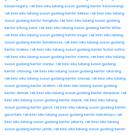
banjarnegara
,
rak besi siku lubang susun gudang kantor banyuwangi
,
rak besi siku lubang susun gudang kantor bekasi
,
rak besi siku lubang
susun gudang kantor bengkulu
,
rak besi siku lubang susun gudang
kantor bitung sulut
,
rak besi siku lubang susun gudang kantor blitar
,
rak besi siku lubang susun gudang kantor bogor
,
rak besi siku lubang
susun gudang kantor bondowoso
,
rak besi siku lubang susun gudang
kantor brebes
,
rak besi siku lubang susun gudang kantor buton sultra
,
rak besi siku lubang susun gudang kantor ciamis
,
rak besi siku lubang
susun gudang kantor cianjur
,
rak besi siku lubang susun gudang
kantor cibinong
,
rak besi siku lubang susun gudang kantor cikarang
,
rak besi siku lubang susun gudang kantor cilacap
,
rak besi siku lubang
susun gudang kantor cirebon
,
rak besi siku lubang susun gudang
kantor demak
,
rak besi siku lubang susun gudang kantor denpasar
,
rak
besi siku lubang susun gudang kantor depok
,
rak besi siku lubang
susun gudang kantor garut
,
rak besi siku lubang susun gudang kantor
gorontalo
,
rak besi siku lubang susun gudang kantor indramayu
,
rak
besi siku lubang susun gudang kantor jakarta
,
rak besi siku lubang
susun gudang kantor jambi
,
rak besi siku lubang susun gudang kantor