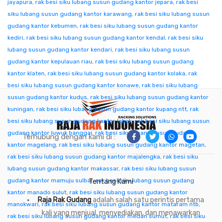
jayapura
,
rak besi siku lubang susun gudang kantor jepara
,
rak besi
siku lubang susun gudang kantor karawang
,
rak besi siku lubang susun
gudang kantor kebumen
,
rak besi siku lubang susun gudang kantor
kediri
,
rak besi siku lubang susun gudang kantor kendal
,
rak besi siku
lubang susun gudang kantor kendari
,
rak besi siku lubang susun
gudang kantor kepulauan riau
,
rak besi siku lubang susun gudang
kantor klaten
,
rak besi siku lubang susun gudang kantor kolaka
,
rak
besi siku lubang susun gudang kantor konawe
,
rak besi siku lubang
susun gudang kantor kudus
,
rak besi siku lubang susun gudang kantor
kuningan
,
rak besi siku lubang susun gudang kantor kupang ntt
,
rak
besi siku lubang susun gudang kantor lebak
,
rak besi siku lubang susun
gudang kantor luwuk banggai
,
rak besi siku lubang susun gudang
Terhubung dengan kami di :
kantor magelang
,
rak besi siku lubang susun gudang kantor magetan
,
rak besi siku lubang susun gudang kantor majalengka
,
rak besi siku
lubang susun gudang kantor makassar
,
rak besi siku lubang susun
gudang kantor mamuju sulbar
,
rak besi siku lubang susun gudang
Tentang Kami
kantor manado sulut
,
rak besi siku lubang susun gudang kantor
Raja Rak Gudang
adalah salah satu perintis pertama
manokwari
,
rak besi siku lubang susun gudang kantor mataram ntb
,
kali yang menjual, menyediakan, dan menawarkan
rak besi siku lubang susun gudang kantor medan sumut
,
rak besi siku