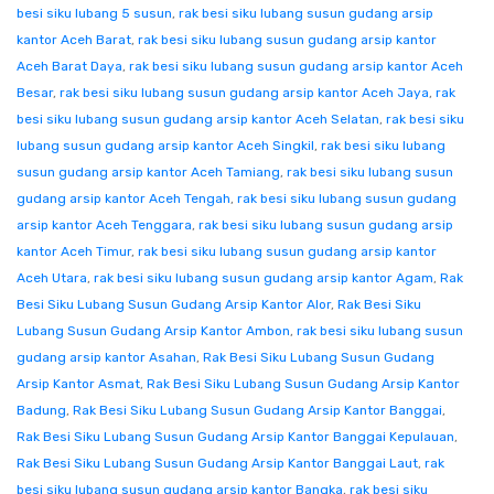
besi siku lubang 5 susun
,
rak besi siku lubang susun gudang arsip
kantor Aceh Barat
,
rak besi siku lubang susun gudang arsip kantor
Aceh Barat Daya
,
rak besi siku lubang susun gudang arsip kantor Aceh
Besar
,
rak besi siku lubang susun gudang arsip kantor Aceh Jaya
,
rak
besi siku lubang susun gudang arsip kantor Aceh Selatan
,
rak besi siku
lubang susun gudang arsip kantor Aceh Singkil
,
rak besi siku lubang
susun gudang arsip kantor Aceh Tamiang
,
rak besi siku lubang susun
gudang arsip kantor Aceh Tengah
,
rak besi siku lubang susun gudang
arsip kantor Aceh Tenggara
,
rak besi siku lubang susun gudang arsip
kantor Aceh Timur
,
rak besi siku lubang susun gudang arsip kantor
Aceh Utara
,
rak besi siku lubang susun gudang arsip kantor Agam
,
Rak
Besi Siku Lubang Susun Gudang Arsip Kantor Alor
,
Rak Besi Siku
Lubang Susun Gudang Arsip Kantor Ambon
,
rak besi siku lubang susun
gudang arsip kantor Asahan
,
Rak Besi Siku Lubang Susun Gudang
Arsip Kantor Asmat
,
Rak Besi Siku Lubang Susun Gudang Arsip Kantor
Badung
,
Rak Besi Siku Lubang Susun Gudang Arsip Kantor Banggai
,
Rak Besi Siku Lubang Susun Gudang Arsip Kantor Banggai Kepulauan
,
Rak Besi Siku Lubang Susun Gudang Arsip Kantor Banggai Laut
,
rak
besi siku lubang susun gudang arsip kantor Bangka
,
rak besi siku