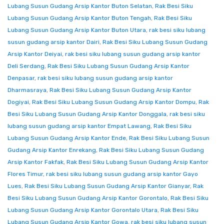
Lubang Susun Gudang Arsip Kantor Buton Selatan
,
Rak Besi Siku
Lubang Susun Gudang Arsip Kantor Buton Tengah
,
Rak Besi Siku
Lubang Susun Gudang Arsip Kantor Buton Utara
,
rak besi siku lubang
susun gudang arsip kantor Dairi
,
Rak Besi Siku Lubang Susun Gudang
Arsip Kantor Deiyai
,
rak besi siku lubang susun gudang arsip kantor
Deli Serdang
,
Rak Besi Siku Lubang Susun Gudang Arsip Kantor
Denpasar
,
rak besi siku lubang susun gudang arsip kantor
Dharmasraya
,
Rak Besi Siku Lubang Susun Gudang Arsip Kantor
Dogiyai
,
Rak Besi Siku Lubang Susun Gudang Arsip Kantor Dompu
,
Rak
Besi Siku Lubang Susun Gudang Arsip Kantor Donggala
,
rak besi siku
lubang susun gudang arsip kantor Empat Lawang
,
Rak Besi Siku
Lubang Susun Gudang Arsip Kantor Ende
,
Rak Besi Siku Lubang Susun
Gudang Arsip Kantor Enrekang
,
Rak Besi Siku Lubang Susun Gudang
Arsip Kantor Fakfak
,
Rak Besi Siku Lubang Susun Gudang Arsip Kantor
Flores Timur
,
rak besi siku lubang susun gudang arsip kantor Gayo
Lues
,
Rak Besi Siku Lubang Susun Gudang Arsip Kantor Gianyar
,
Rak
Besi Siku Lubang Susun Gudang Arsip Kantor Gorontalo
,
Rak Besi Siku
Lubang Susun Gudang Arsip Kantor Gorontalo Utara
,
Rak Besi Siku
Lubang Susun Gudang Arsip Kantor Gowa
,
rak besi siku lubang susun