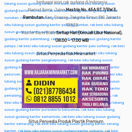
berbagai jenis rak gudang di Indonesia
lubang susun gudang kantor merauke
,
rak besi siku lubang susun
Alamat Kami : Jalan
Mastrip No. 45A RT.7/RW.3,
gudang kantor morowali
,
rak besi siku lubang susun gudang kantor
Rambutan
, Kec. Ciracas, Jakarta Timur, DKI Jakarta
nunukan
,
rak besi siku lubang susun gudang kantor pacitan
,
rak besi
siku lubang susun gudang kantor padang sumbar
13830
,
rak besi siku lubang
susun gudang kantor palangkaraya
,
rak besi siku lubang susun
Kantor Kami Buka
Setiap Hari (Kecuali Libur Nasional),
gudang kantor palembang
,
rak besi siku lubang susun gudang kantor
08.00 – 17.00 WIB
palopo
,
rak besi siku lubang susun gudang kantor palu sulteng
,
rak besi
siku lubang susun gudang kantor pandeglang
,
rak besi siku lubang
Situs Penyedia Rak Minimarket
susun gudang kantor pangkalpinang
,
rak besi siku lubang susun
gudang kantor pare-pare
,
rak besi siku lubang susun gudang kantor
pasuruan
,
rak besi siku lubang susun gudang kantor pati
,
rak besi siku
lubang susun gudang kantor pekalongan
,
rak besi siku lubang susun
gudang kantor pekanbaru
,
rak besi siku lubang susun gudang kantor
pemalang
,
rak besi siku lubang susun gudang kantor pontianak
,
rak
besi siku lubang susun gudang kantor purwakarta
,
rak besi siku lubang
susun gudang kantor purwokerto banyumas
,
rak besi siku lubang
susun gudang kantor samarinda
,
rak besi siku lubang susun gudang
Situs Penyedia Produk Plastik Premium
kantor semarang
,
rak besi siku lubang susun gudang kantor serang
banten
,
rak besi siku lubang susun gudang kantor sidoarjo
,
rak besi