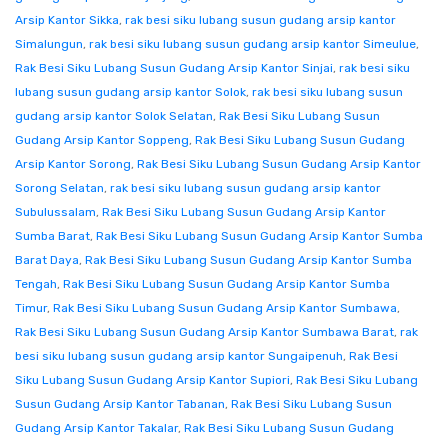
Arsip Kantor Sikka
,
rak besi siku lubang susun gudang arsip kantor
Simalungun
,
rak besi siku lubang susun gudang arsip kantor Simeulue
,
Rak Besi Siku Lubang Susun Gudang Arsip Kantor Sinjai
,
rak besi siku
lubang susun gudang arsip kantor Solok
,
rak besi siku lubang susun
gudang arsip kantor Solok Selatan
,
Rak Besi Siku Lubang Susun
Gudang Arsip Kantor Soppeng
,
Rak Besi Siku Lubang Susun Gudang
Arsip Kantor Sorong
,
Rak Besi Siku Lubang Susun Gudang Arsip Kantor
Sorong Selatan
,
rak besi siku lubang susun gudang arsip kantor
Subulussalam
,
Rak Besi Siku Lubang Susun Gudang Arsip Kantor
Sumba Barat
,
Rak Besi Siku Lubang Susun Gudang Arsip Kantor Sumba
Barat Daya
,
Rak Besi Siku Lubang Susun Gudang Arsip Kantor Sumba
Tengah
,
Rak Besi Siku Lubang Susun Gudang Arsip Kantor Sumba
Timur
,
Rak Besi Siku Lubang Susun Gudang Arsip Kantor Sumbawa
,
Rak Besi Siku Lubang Susun Gudang Arsip Kantor Sumbawa Barat
,
rak
besi siku lubang susun gudang arsip kantor Sungaipenuh
,
Rak Besi
Siku Lubang Susun Gudang Arsip Kantor Supiori
,
Rak Besi Siku Lubang
Susun Gudang Arsip Kantor Tabanan
,
Rak Besi Siku Lubang Susun
Gudang Arsip Kantor Takalar
,
Rak Besi Siku Lubang Susun Gudang