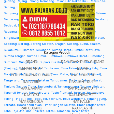
gudang
,
Rejang Lebong
,
Rembang
,
Rokan Hilir
,
Rokan Hulu
,
Rote Ndao
,
Sabang
,
Sabu Raijua
,
Salatiga
,
Samarinda
,
Sambas
,
Samosir
,
Sampang
,
Sanggau
,
Sarmi
,
Sarolangun
,
Sawahlunto
,
Sekadau
,
Seluma
,
Semarang
,
Seram Bagian Barat
,
Seram Bagian Timur
,
Serang
,
Serdang
Bedagai
,
Seruyan (Kuala Pembuang)
,
Siak
,
Sibolga
,
Sidenreng
Rappang
,
Sidoarjo
,
Sigi
,
Sijunjung
,
Sikka
,
Simalungun
,
Simeulue
,
Singkawang
,
Sinjai
,
Sintang
,
Situbondo
,
Sleman
,
Solok
,
Solok Selatan
,
Soppeng
,
Sorong
,
Sorong Selatan
,
Sragen
,
Subang
,
Subulussalam
,
Sukabumi
,
Sukamara
,
Sukoharjo
,
Sumba Barat
,
Sumba Barat Daya
,
Kategori Produk
Sumba Tengah
,
Sumba Timur
,
Sumbawa
,
Sumbawa Barat
,
Sumedang
,
BRAND
RAK HEAVY DUTY GUDANG
Sumenep
,
Sungaipenuh
,
Supiori
,
Surabaya
,
Surakarta
,
Tabalong
(Tanjung)
,
Tabanan
LEMARI ARSIP
,
Takalar
,
Tambrauw
,
Tana Tidung (Tideng Pale)
BESAR
,
Tana
Toraja
,
Tanah Bumbu (Batulicin)
,
Tanah Datar
,
Tanah Laut (Pelaihari)
,
PERLENGKAPAN GUDANG
RAK INDUSTRI
Tangerang
,
Tangerang Selatan
,
Tanggamus
,
Tanjung Jabung Barat
,
RAK ARSIP
RAK LIGHT DUTY
Tanjung Jabung Timur
,
Tanjungbalai
,
Tanjungpinang
,
Tapanuli Selatan
,
RAK BARANG
RAK MEDIUM DUTY
Tapanuli Tengah
,
Tapanuli Utara
,
Tapin (Rantau)
,
Tarakan
,
Tasikmalaya
,
RAK BESI
RAK MINIMARKET
Tebing Tinggi
,
Tebo
,
Tegal
,
Teluk Bintuni
,
Teluk Wondama
,
Temanggung
,
RAK GONDOLA
RAK PALLET
Ternate
,
Tidore Kepulauan
,
Timor Tengah Selatan
,
Timor Tengah Utara
,
RAK GUDANG
RAK PLASTIK
Toba
,
Tojo Una-Una
,
Tolikara
,
Tolitoli
,
Tomohon
,
Toraja Utara
,