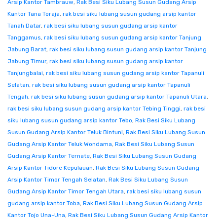
Arsip Kantor Tambrauw
,
Rak Besi Siku Lubang Susun Gudang Arsip
Kantor Tana Toraja
,
rak besi siku lubang susun gudang arsip kantor
Tanah Datar
,
rak besi siku lubang susun gudang arsip kantor
Tanggamus
,
rak besi siku lubang susun gudang arsip kantor Tanjung
Jabung Barat
,
rak besi siku lubang susun gudang arsip kantor Tanjung
Jabung Timur
,
rak besi siku lubang susun gudang arsip kantor
Tanjungbalai
,
rak besi siku lubang susun gudang arsip kantor Tapanuli
Selatan
,
rak besi siku lubang susun gudang arsip kantor Tapanuli
Tengah
,
rak besi siku lubang susun gudang arsip kantor Tapanuli Utara
,
rak besi siku lubang susun gudang arsip kantor Tebing Tinggi
,
rak besi
siku lubang susun gudang arsip kantor Tebo
,
Rak Besi Siku Lubang
Susun Gudang Arsip Kantor Teluk Bintuni
,
Rak Besi Siku Lubang Susun
Gudang Arsip Kantor Teluk Wondama
,
Rak Besi Siku Lubang Susun
Gudang Arsip Kantor Ternate
,
Rak Besi Siku Lubang Susun Gudang
Arsip Kantor Tidore Kepulauan
,
Rak Besi Siku Lubang Susun Gudang
Arsip Kantor Timor Tengah Selatan
,
Rak Besi Siku Lubang Susun
Gudang Arsip Kantor Timor Tengah Utara
,
rak besi siku lubang susun
gudang arsip kantor Toba
,
Rak Besi Siku Lubang Susun Gudang Arsip
Kantor Tojo Una-Una
,
Rak Besi Siku Lubang Susun Gudang Arsip Kantor