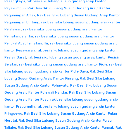
Pasangkayu
,
rak besi siku lubang susun gudang arsip kantor
Payakumbuh
,
Rak Besi Siku Lubang Susun Gudang Arsip Kantor
Pegunungan Arfak
,
Rak Besi Siku Lubang Susun Gudang Arsip Kantor
Pegunungan Bintang
,
rak besi siku lubang susun gudang arsip kantor
Pelalawan
,
rak besi siku lubang susun gudang arsip kantor
Pematangsiantar
,
rak besi siku lubang susun gudang arsip kantor
Penukal Abab lematang Ilir
,
rak besi siku lubang susun gudang arsip
kantor Pesawaran
,
rak besi siku lubang susun gudang arsip kantor
Pesisir Barat
,
rak besi siku lubang susun gudang arsip kantor Pesisir
Selatan
,
rak besi siku lubang susun gudang arsip kantor Pidie
,
rak besi
siku lubang susun gudang arsip kantor Pidie Jaya
,
Rak Besi Siku
Lubang Susun Gudang Arsip Kantor Pinrang
,
Rak Besi Siku Lubang
Susun Gudang Arsip Kantor Pohuwato
,
Rak Besi Siku Lubang Susun
Gudang Arsip Kantor Polewali Mandar
,
Rak Besi Siku Lubang Susun
Gudang Arsip Kantor Poso
,
rak besi siku lubang susun gudang arsip
kantor Prabumulih
,
rak besi siku lubang susun gudang arsip kantor
Pringsewu
,
Rak Besi Siku Lubang Susun Gudang Arsip Kantor Pulau
Morotai
,
Rak Besi Siku Lubang Susun Gudang Arsip Kantor Pulau
Taliabu
,
Rak Besi Siku Lubang Susun Gudang Arsip Kantor Puncak
,
Rak