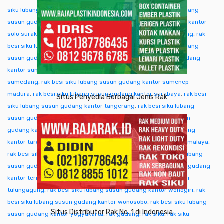
siku lubang susun gudang kantor singkawang
,
rak besi siku lubang
susun gudang kantor sofifi
,
rak besi siku lubang susun gudang kantor
solo surakarta
,
rak besi siku lubang susun gudang kantor sorong
,
rak
besi siku lubang susun gudang kantor subang
,
rak besi siku lubang
susun gudang kantor sukabumi
,
rak besi siku lubang susun gudang
kantor sumba ntt
,
rak besi siku lubang susun gudang kantor
sumedang
,
rak besi siku lubang susun gudang kantor sumenep
madura
,
rak besi siku lubang susun gudang kantor surabaya
,
rak besi
Situs Penyedia Berbagai Jenis Rak
siku lubang susun gudang kantor tangerang
,
rak besi siku lubang
susun gudang kantor tangjung selor
,
rak besi siku lubang susun
gudang kantor tanjungpinang
,
rak besi siku lubang susun gudang
kantor tarakan
,
rak besi siku lubang susun gudang kantor tasikmalaya
,
rak besi siku lubang susun gudang kantor tegal
,
rak besi siku lubang
susun gudang kantor temanggung
,
rak besi siku lubang susun gudang
kantor ternate tidore
,
rak besi siku lubang susun gudang kantor
tulungagung
,
rak besi siku lubang susun gudang kantor wonogiri
,
rak
besi siku lubang susun gudang kantor wonosobo
,
rak besi siku lubang
Situs Distributor Rak No. 1 di Indonesia
susun gudang kantor yogyakarta
,
rak gudang
,
rak siku
,
rak siku