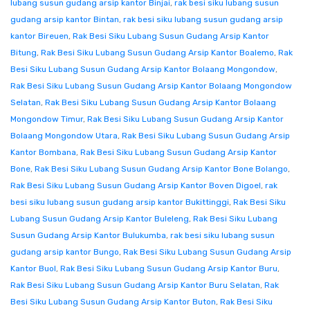
lubang susun gudang arsip kantor Binjai
,
rak besi siku lubang susun
gudang arsip kantor Bintan
,
rak besi siku lubang susun gudang arsip
kantor Bireuen
,
Rak Besi Siku Lubang Susun Gudang Arsip Kantor
Bitung
,
Rak Besi Siku Lubang Susun Gudang Arsip Kantor Boalemo
,
Rak
Besi Siku Lubang Susun Gudang Arsip Kantor Bolaang Mongondow
,
Rak Besi Siku Lubang Susun Gudang Arsip Kantor Bolaang Mongondow
Selatan
,
Rak Besi Siku Lubang Susun Gudang Arsip Kantor Bolaang
Mongondow Timur
,
Rak Besi Siku Lubang Susun Gudang Arsip Kantor
Bolaang Mongondow Utara
,
Rak Besi Siku Lubang Susun Gudang Arsip
Kantor Bombana
,
Rak Besi Siku Lubang Susun Gudang Arsip Kantor
Bone
,
Rak Besi Siku Lubang Susun Gudang Arsip Kantor Bone Bolango
,
Rak Besi Siku Lubang Susun Gudang Arsip Kantor Boven Digoel
,
rak
besi siku lubang susun gudang arsip kantor Bukittinggi
,
Rak Besi Siku
Lubang Susun Gudang Arsip Kantor Buleleng
,
Rak Besi Siku Lubang
Susun Gudang Arsip Kantor Bulukumba
,
rak besi siku lubang susun
gudang arsip kantor Bungo
,
Rak Besi Siku Lubang Susun Gudang Arsip
Kantor Buol
,
Rak Besi Siku Lubang Susun Gudang Arsip Kantor Buru
,
Rak Besi Siku Lubang Susun Gudang Arsip Kantor Buru Selatan
,
Rak
Besi Siku Lubang Susun Gudang Arsip Kantor Buton
,
Rak Besi Siku