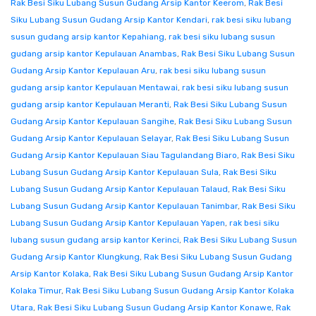
Rak Besi Siku Lubang Susun Gudang Arsip Kantor Keerom
,
Rak Besi
Siku Lubang Susun Gudang Arsip Kantor Kendari
,
rak besi siku lubang
susun gudang arsip kantor Kepahiang
,
rak besi siku lubang susun
gudang arsip kantor Kepulauan Anambas
,
Rak Besi Siku Lubang Susun
Gudang Arsip Kantor Kepulauan Aru
,
rak besi siku lubang susun
gudang arsip kantor Kepulauan Mentawai
,
rak besi siku lubang susun
gudang arsip kantor Kepulauan Meranti
,
Rak Besi Siku Lubang Susun
Gudang Arsip Kantor Kepulauan Sangihe
,
Rak Besi Siku Lubang Susun
Gudang Arsip Kantor Kepulauan Selayar
,
Rak Besi Siku Lubang Susun
Gudang Arsip Kantor Kepulauan Siau Tagulandang Biaro
,
Rak Besi Siku
Lubang Susun Gudang Arsip Kantor Kepulauan Sula
,
Rak Besi Siku
Lubang Susun Gudang Arsip Kantor Kepulauan Talaud
,
Rak Besi Siku
Lubang Susun Gudang Arsip Kantor Kepulauan Tanimbar
,
Rak Besi Siku
Lubang Susun Gudang Arsip Kantor Kepulauan Yapen
,
rak besi siku
lubang susun gudang arsip kantor Kerinci
,
Rak Besi Siku Lubang Susun
Gudang Arsip Kantor Klungkung
,
Rak Besi Siku Lubang Susun Gudang
Arsip Kantor Kolaka
,
Rak Besi Siku Lubang Susun Gudang Arsip Kantor
Kolaka Timur
,
Rak Besi Siku Lubang Susun Gudang Arsip Kantor Kolaka
Utara
,
Rak Besi Siku Lubang Susun Gudang Arsip Kantor Konawe
,
Rak