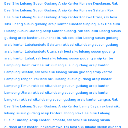
Besi Siku Lubang Susun Gudang Arsip Kantor Konawe Kepulauan
,
Rak
Besi Siku Lubang Susun Gudang Arsip Kantor Konawe Selatan
,
Rak
Besi Siku Lubang Susun Gudang Arsip Kantor Konawe Utara
,
rak besi
siku lubang susun gudang arsip kantor Kuantan Singingi
,
Rak Besi Siku
Lubang Susun Gudang Arsip Kantor Kupang
,
rak besi siku lubang susun
gudang arsip kantor Labuhanbatu
,
rak besi siku lubang susun gudang
arsip kantor Labuhanbatu Selatan
,
rak besi siku lubang susun gudang
arsip kantor Labuhanbatu Utara
,
rak besi siku lubang susun gudang
arsip kantor Lahat
,
rak besi siku lubang susun gudang arsip kantor
Lampung Barat
,
rak besi siku lubang susun gudang arsip kantor
Lampung Selatan
,
rak besi siku lubang susun gudang arsip kantor
Lampung Tengah
,
rak besi siku lubang susun gudang arsip kantor
Lampung Timur
,
rak besi siku lubang susun gudang arsip kantor
Lampung Utara
,
rak besi siku lubang susun gudang arsip kantor
Langkat
,
rak besi siku lubang susun gudang arsip kantor Langsa
,
Rak
Besi Siku Lubang Susun Gudang Arsip Kantor Lanny Jaya
,
rak besi siku
lubang susun gudang arsip kantor Lebong
,
Rak Besi Siku Lubang
Susun Gudang Arsip Kantor Lembata
,
rak besi siku lubang susun
gudang arsip kantor Lhokseumawe
,
rak besi siku lubang susun gudang