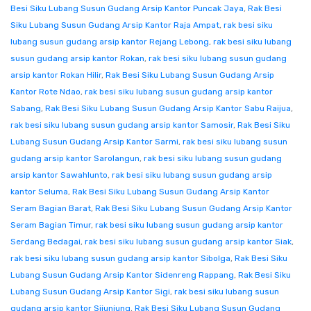
Besi Siku Lubang Susun Gudang Arsip Kantor Puncak Jaya
,
Rak Besi
Siku Lubang Susun Gudang Arsip Kantor Raja Ampat
,
rak besi siku
lubang susun gudang arsip kantor Rejang Lebong
,
rak besi siku lubang
susun gudang arsip kantor Rokan
,
rak besi siku lubang susun gudang
arsip kantor Rokan Hilir
,
Rak Besi Siku Lubang Susun Gudang Arsip
Kantor Rote Ndao
,
rak besi siku lubang susun gudang arsip kantor
Sabang
,
Rak Besi Siku Lubang Susun Gudang Arsip Kantor Sabu Raijua
,
rak besi siku lubang susun gudang arsip kantor Samosir
,
Rak Besi Siku
Lubang Susun Gudang Arsip Kantor Sarmi
,
rak besi siku lubang susun
gudang arsip kantor Sarolangun
,
rak besi siku lubang susun gudang
arsip kantor Sawahlunto
,
rak besi siku lubang susun gudang arsip
kantor Seluma
,
Rak Besi Siku Lubang Susun Gudang Arsip Kantor
Seram Bagian Barat
,
Rak Besi Siku Lubang Susun Gudang Arsip Kantor
Seram Bagian Timur
,
rak besi siku lubang susun gudang arsip kantor
Serdang Bedagai
,
rak besi siku lubang susun gudang arsip kantor Siak
,
rak besi siku lubang susun gudang arsip kantor Sibolga
,
Rak Besi Siku
Lubang Susun Gudang Arsip Kantor Sidenreng Rappang
,
Rak Besi Siku
Lubang Susun Gudang Arsip Kantor Sigi
,
rak besi siku lubang susun
gudang arsip kantor Sijunjung
,
Rak Besi Siku Lubang Susun Gudang