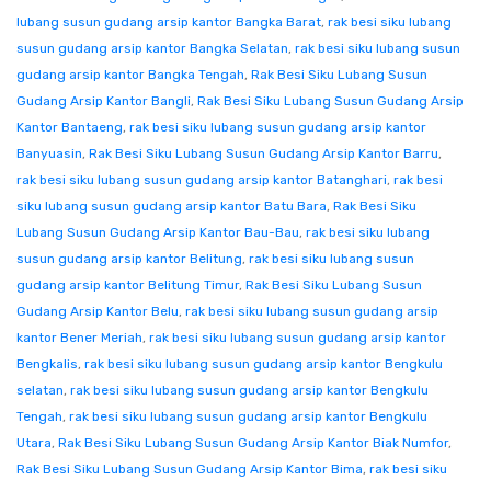
lubang susun gudang arsip kantor Bangka Barat
,
rak besi siku lubang
susun gudang arsip kantor Bangka Selatan
,
rak besi siku lubang susun
gudang arsip kantor Bangka Tengah
,
Rak Besi Siku Lubang Susun
Gudang Arsip Kantor Bangli
,
Rak Besi Siku Lubang Susun Gudang Arsip
Kantor Bantaeng
,
rak besi siku lubang susun gudang arsip kantor
Banyuasin
,
Rak Besi Siku Lubang Susun Gudang Arsip Kantor Barru
,
rak besi siku lubang susun gudang arsip kantor Batanghari
,
rak besi
siku lubang susun gudang arsip kantor Batu Bara
,
Rak Besi Siku
Lubang Susun Gudang Arsip Kantor Bau-Bau
,
rak besi siku lubang
susun gudang arsip kantor Belitung
,
rak besi siku lubang susun
gudang arsip kantor Belitung Timur
,
Rak Besi Siku Lubang Susun
Gudang Arsip Kantor Belu
,
rak besi siku lubang susun gudang arsip
kantor Bener Meriah
,
rak besi siku lubang susun gudang arsip kantor
Bengkalis
,
rak besi siku lubang susun gudang arsip kantor Bengkulu
selatan
,
rak besi siku lubang susun gudang arsip kantor Bengkulu
Tengah
,
rak besi siku lubang susun gudang arsip kantor Bengkulu
Utara
,
Rak Besi Siku Lubang Susun Gudang Arsip Kantor Biak Numfor
,
Rak Besi Siku Lubang Susun Gudang Arsip Kantor Bima
,
rak besi siku