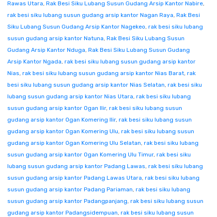
Rawas Utara
,
Rak Besi Siku Lubang Susun Gudang Arsip Kantor Nabire
,
rak besi siku lubang susun gudang arsip kantor Nagan Raya
,
Rak Besi
Siku Lubang Susun Gudang Arsip Kantor Nagekeo
,
rak besi siku lubang
susun gudang arsip kantor Natuna
,
Rak Besi Siku Lubang Susun
Gudang Arsip Kantor Nduga
,
Rak Besi Siku Lubang Susun Gudang
Arsip Kantor Ngada
,
rak besi siku lubang susun gudang arsip kantor
Nias
,
rak besi siku lubang susun gudang arsip kantor Nias Barat
,
rak
besi siku lubang susun gudang arsip kantor Nias Selatan
,
rak besi siku
lubang susun gudang arsip kantor Nias Utara
,
rak besi siku lubang
susun gudang arsip kantor Ogan Ilir
,
rak besi siku lubang susun
gudang arsip kantor Ogan Komering Ilir
,
rak besi siku lubang susun
gudang arsip kantor Ogan Komering Ulu
,
rak besi siku lubang susun
gudang arsip kantor Ogan Komering Ulu Selatan
,
rak besi siku lubang
susun gudang arsip kantor Ogan Komering Ulu Timur
,
rak besi siku
lubang susun gudang arsip kantor Padang Lawas
,
rak besi siku lubang
susun gudang arsip kantor Padang Lawas Utara
,
rak besi siku lubang
susun gudang arsip kantor Padang Pariaman
,
rak besi siku lubang
susun gudang arsip kantor Padangpanjang
,
rak besi siku lubang susun
gudang arsip kantor Padangsidempuan
,
rak besi siku lubang susun