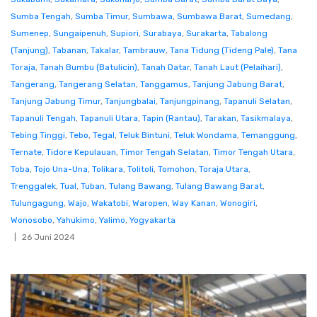
Sumba Tengah
,
Sumba Timur
,
Sumbawa
,
Sumbawa Barat
,
Sumedang
,
Sumenep
,
Sungaipenuh
,
Supiori
,
Surabaya
,
Surakarta
,
Tabalong
(Tanjung)
,
Tabanan
,
Takalar
,
Tambrauw
,
Tana Tidung (Tideng Pale)
,
Tana
Toraja
,
Tanah Bumbu (Batulicin)
,
Tanah Datar
,
Tanah Laut (Pelaihari)
,
Tangerang
,
Tangerang Selatan
,
Tanggamus
,
Tanjung Jabung Barat
,
Tanjung Jabung Timur
,
Tanjungbalai
,
Tanjungpinang
,
Tapanuli Selatan
,
Tapanuli Tengah
,
Tapanuli Utara
,
Tapin (Rantau)
,
Tarakan
,
Tasikmalaya
,
Tebing Tinggi
,
Tebo
,
Tegal
,
Teluk Bintuni
,
Teluk Wondama
,
Temanggung
,
Ternate
,
Tidore Kepulauan
,
Timor Tengah Selatan
,
Timor Tengah Utara
,
Toba
,
Tojo Una-Una
,
Tolikara
,
Tolitoli
,
Tomohon
,
Toraja Utara
,
Trenggalek
,
Tual
,
Tuban
,
Tulang Bawang
,
Tulang Bawang Barat
,
Tulungagung
,
Wajo
,
Wakatobi
,
Waropen
,
Way Kanan
,
Wonogiri
,
Wonosobo
,
Yahukimo
,
Yalimo
,
Yogyakarta
26 Juni 2024