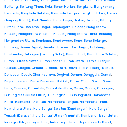
Belitung
,
Belitung Timur
,
Belu
,
Bener Meriah
,
Bengkalis
,
Bengkayang
,
Bengkulu
,
Bengkulu Selatan
,
Bengkulu Tengah
,
Bengkulu Utara
,
Berau
(Tanjung Redeb)
,
Biak Numfor
,
Bima
,
Binjai
,
Bintan
,
Bireuen
,
Bitung
,
Blitar
,
Blora
,
Boalemo
,
Bogor
,
Bojonegoro
,
Bolaang Mongondow
,
Bolaang Mongondow Selatan
,
Bolaang Mongondow Timur
,
Bolaang
Mongondow Utara
,
Bombana
,
Bondowoso
,
Bone
,
Bone Bolango
,
Bontang
,
Boven Digoel
,
Boyolali
,
Brebes
,
Bukittinggi
,
Buleleng
,
Bulukumba
,
Bulungan (Tanjung Selor)
,
Bungo
,
Buol
,
Buru
,
Buru Selatan
,
Buton
,
Buton Selatan
,
Buton Tengah
,
Buton Utara
,
Ciamis
,
Cianjur
,
Cilacap
,
Cilegon
,
Cimahi
,
Cirebon
,
Dairi
,
Deiyai
,
Deli Serdang
,
Demak
,
Denpasar
,
Depok
,
Dharmasraya
,
Dogiyai
,
Dompu
,
Donggala
,
Dumai
,
Empat Lawang
,
Ende
,
Enrekang
,
Fakfak
,
Flores Timur
,
Garut
,
Gayo
Lues
,
Gianyar
,
Gorontalo
,
Gorontalo Utara
,
Gowa
,
Gresik
,
Grobogan
,
Gunung Mas (Kuala Kurun)
,
Gunungkidul
,
Gunungsitoli
,
Halmahera
Barat
,
Halmahera Selatan
,
Halmahera Tengah
,
Halmahera Timur
,
Halmahera Utara
,
Hulu Sungai Selatan (Kandangan)
,
Hulu Sungai
Tengah (Barabai)
,
Hulu Sungai Utara (Amuntai)
,
Humbang Hasundutan
,
Indragiri Hilir
,
Indragiri Hulu
,
Indramayu
,
Intan Jaya
,
Jakarta Barat
,