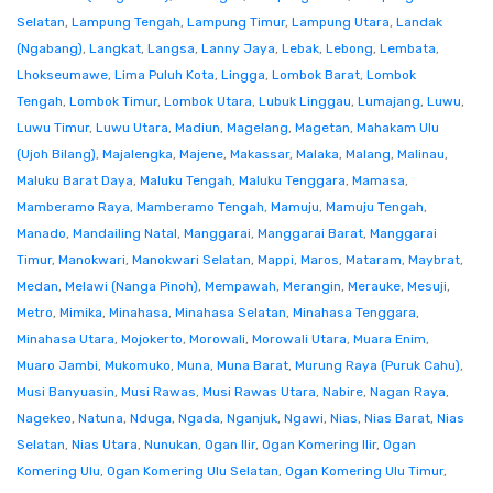
Selatan
,
Lampung Tengah
,
Lampung Timur
,
Lampung Utara
,
Landak
(Ngabang)
,
Langkat
,
Langsa
,
Lanny Jaya
,
Lebak
,
Lebong
,
Lembata
,
Lhokseumawe
,
Lima Puluh Kota
,
Lingga
,
Lombok Barat
,
Lombok
Tengah
,
Lombok Timur
,
Lombok Utara
,
Lubuk Linggau
,
Lumajang
,
Luwu
,
Luwu Timur
,
Luwu Utara
,
Madiun
,
Magelang
,
Magetan
,
Mahakam Ulu
(Ujoh Bilang)
,
Majalengka
,
Majene
,
Makassar
,
Malaka
,
Malang
,
Malinau
,
Maluku Barat Daya
,
Maluku Tengah
,
Maluku Tenggara
,
Mamasa
,
Mamberamo Raya
,
Mamberamo Tengah
,
Mamuju
,
Mamuju Tengah
,
Manado
,
Mandailing Natal
,
Manggarai
,
Manggarai Barat
,
Manggarai
Timur
,
Manokwari
,
Manokwari Selatan
,
Mappi
,
Maros
,
Mataram
,
Maybrat
,
Medan
,
Melawi (Nanga Pinoh)
,
Mempawah
,
Merangin
,
Merauke
,
Mesuji
,
Metro
,
Mimika
,
Minahasa
,
Minahasa Selatan
,
Minahasa Tenggara
,
Minahasa Utara
,
Mojokerto
,
Morowali
,
Morowali Utara
,
Muara Enim
,
Muaro Jambi
,
Mukomuko
,
Muna
,
Muna Barat
,
Murung Raya (Puruk Cahu)
,
Musi Banyuasin
,
Musi Rawas
,
Musi Rawas Utara
,
Nabire
,
Nagan Raya
,
Nagekeo
,
Natuna
,
Nduga
,
Ngada
,
Nganjuk
,
Ngawi
,
Nias
,
Nias Barat
,
Nias
Selatan
,
Nias Utara
,
Nunukan
,
Ogan Ilir
,
Ogan Komering Ilir
,
Ogan
Komering Ulu
,
Ogan Komering Ulu Selatan
,
Ogan Komering Ulu Timur
,