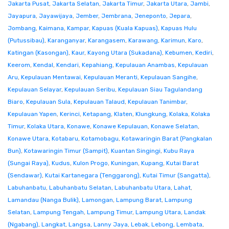
Jakarta Pusat
,
Jakarta Selatan
,
Jakarta Timur
,
Jakarta Utara
,
Jambi
,
Jayapura
,
Jayawijaya
,
Jember
,
Jembrana
,
Jeneponto
,
Jepara
,
Jombang
,
Kaimana
,
Kampar
,
Kapuas (Kuala Kapuas)
,
Kapuas Hulu
(Putussibau)
,
Karanganyar
,
Karangasem
,
Karawang
,
Karimun
,
Karo
,
Katingan (Kasongan)
,
Kaur
,
Kayong Utara (Sukadana)
,
Kebumen
,
Kediri
,
Keerom
,
Kendal
,
Kendari
,
Kepahiang
,
Kepulauan Anambas
,
Kepulauan
Aru
,
Kepulauan Mentawai
,
Kepulauan Meranti
,
Kepulauan Sangihe
,
Kepulauan Selayar
,
Kepulauan Seribu
,
Kepulauan Siau Tagulandang
Biaro
,
Kepulauan Sula
,
Kepulauan Talaud
,
Kepulauan Tanimbar
,
Kepulauan Yapen
,
Kerinci
,
Ketapang
,
Klaten
,
Klungkung
,
Kolaka
,
Kolaka
Timur
,
Kolaka Utara
,
Konawe
,
Konawe Kepulauan
,
Konawe Selatan
,
Konawe Utara
,
Kotabaru
,
Kotamobagu
,
Kotawaringin Barat (Pangkalan
Bun)
,
Kotawaringin Timur (Sampit)
,
Kuantan Singingi
,
Kubu Raya
(Sungai Raya)
,
Kudus
,
Kulon Progo
,
Kuningan
,
Kupang
,
Kutai Barat
(Sendawar)
,
Kutai Kartanegara (Tenggarong)
,
Kutai Timur (Sangatta)
,
Labuhanbatu
,
Labuhanbatu Selatan
,
Labuhanbatu Utara
,
Lahat
,
Lamandau (Nanga Bulik)
,
Lamongan
,
Lampung Barat
,
Lampung
Selatan
,
Lampung Tengah
,
Lampung Timur
,
Lampung Utara
,
Landak
(Ngabang)
,
Langkat
,
Langsa
,
Lanny Jaya
,
Lebak
,
Lebong
,
Lembata
,