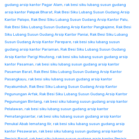
gudang arsip kantor Pagar Alam
,
rak besi siku lubang susun gudang
arsip kantor Pakpak Bharat
,
Rak Besi Siku Lubang Susun Gudang Arsip
Kantor Palopo
,
Rak Besi Siku Lubang Susun Gudang Arsip Kantor Palu
,
Rak Besi Siku Lubang Susun Gudang Arsip Kantor Pangkajene
,
Rak Besi
Siku Lubang Susun Gudang Arsip Kantor Paniai
,
Rak Besi Siku Lubang
Susun Gudang Arsip Kantor Parepare
,
rak besi siku lubang susun
gudang arsip kantor Pariaman
,
Rak Besi Siku Lubang Susun Gudang
Arsip Kantor Parigi Moutong
,
rak besi siku lubang susun gudang arsip
kantor Pasaman
,
rak besi siku lubang susun gudang arsip kantor
Pasaman Barat
,
Rak Besi Siku Lubang Susun Gudang Arsip Kantor
Pasangkayu
,
rak besi siku lubang susun gudang arsip kantor
Payakumbuh
,
Rak Besi Siku Lubang Susun Gudang Arsip Kantor
Pegunungan Arfak
,
Rak Besi Siku Lubang Susun Gudang Arsip Kantor
Pegunungan Bintang
,
rak besi siku lubang susun gudang arsip kantor
Pelalawan
,
rak besi siku lubang susun gudang arsip kantor
Pematangsiantar
,
rak besi siku lubang susun gudang arsip kantor
Penukal Abab lematang Ilir
,
rak besi siku lubang susun gudang arsip
kantor Pesawaran
,
rak besi siku lubang susun gudang arsip kantor
Pesisir Barat
,
rak besi siku lubang susun gudang arsip kantor Pesisir