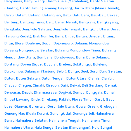
Banyumas
,
Banyuwangi
,
Barito Kuala (Marabahan)
,
Barito Selatan
(Buntok)
,
Barito Timur (Tamiang Layang)
,
Barito Utara (Muara Teweh)
,
Barru
,
Batam
,
Batang
,
Batanghari
,
Batu
,
Batu Bara
,
Bau-Bau
,
Bekasi
,
Belitung
,
Belitung Timur
,
Belu
,
Bener Meriah
,
Bengkalis
,
Bengkayang
,
Bengkulu
,
Bengkulu Selatan
,
Bengkulu Tengah
,
Bengkulu Utara
,
Berau
(Tanjung Redeb)
,
Biak Numfor
,
Bima
,
Binjai
,
Bintan
,
Bireuen
,
Bitung
,
Blitar
,
Blora
,
Boalemo
,
Bogor
,
Bojonegoro
,
Bolaang Mongondow
,
Bolaang Mongondow Selatan
,
Bolaang Mongondow Timur
,
Bolaang
Mongondow Utara
,
Bombana
,
Bondowoso
,
Bone
,
Bone Bolango
,
Bontang
,
Boven Digoel
,
Boyolali
,
Brebes
,
Bukittinggi
,
Buleleng
,
Bulukumba
,
Bulungan (Tanjung Selor)
,
Bungo
,
Buol
,
Buru
,
Buru Selatan
,
Buton
,
Buton Selatan
,
Buton Tengah
,
Buton Utara
,
Ciamis
,
Cianjur
,
Cilacap
,
Cilegon
,
Cimahi
,
Cirebon
,
Dairi
,
Deiyai
,
Deli Serdang
,
Demak
,
Denpasar
,
Depok
,
Dharmasraya
,
Dogiyai
,
Dompu
,
Donggala
,
Dumai
,
Empat Lawang
,
Ende
,
Enrekang
,
Fakfak
,
Flores Timur
,
Garut
,
Gayo
Lues
,
Gianyar
,
Gorontalo
,
Gorontalo Utara
,
Gowa
,
Gresik
,
Grobogan
,
Gunung Mas (Kuala Kurun)
,
Gunungkidul
,
Gunungsitoli
,
Halmahera
Barat
,
Halmahera Selatan
,
Halmahera Tengah
,
Halmahera Timur
,
Halmahera Utara
,
Hulu Sungai Selatan (Kandangan)
,
Hulu Sungai