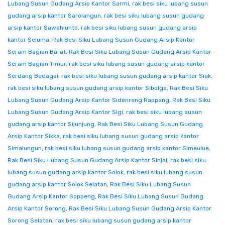
Lubang Susun Gudang Arsip Kantor Sarmi
,
rak besi siku lubang susun
gudang arsip kantor Sarolangun
,
rak besi siku lubang susun gudang
arsip kantor Sawahlunto
,
rak besi siku lubang susun gudang arsip
kantor Seluma
,
Rak Besi Siku Lubang Susun Gudang Arsip Kantor
Seram Bagian Barat
,
Rak Besi Siku Lubang Susun Gudang Arsip Kantor
Seram Bagian Timur
,
rak besi siku lubang susun gudang arsip kantor
Serdang Bedagai
,
rak besi siku lubang susun gudang arsip kantor Siak
,
rak besi siku lubang susun gudang arsip kantor Sibolga
,
Rak Besi Siku
Lubang Susun Gudang Arsip Kantor Sidenreng Rappang
,
Rak Besi Siku
Lubang Susun Gudang Arsip Kantor Sigi
,
rak besi siku lubang susun
gudang arsip kantor Sijunjung
,
Rak Besi Siku Lubang Susun Gudang
Arsip Kantor Sikka
,
rak besi siku lubang susun gudang arsip kantor
Simalungun
,
rak besi siku lubang susun gudang arsip kantor Simeulue
,
Rak Besi Siku Lubang Susun Gudang Arsip Kantor Sinjai
,
rak besi siku
lubang susun gudang arsip kantor Solok
,
rak besi siku lubang susun
gudang arsip kantor Solok Selatan
,
Rak Besi Siku Lubang Susun
Gudang Arsip Kantor Soppeng
,
Rak Besi Siku Lubang Susun Gudang
Arsip Kantor Sorong
,
Rak Besi Siku Lubang Susun Gudang Arsip Kantor
Sorong Selatan
,
rak besi siku lubang susun gudang arsip kantor