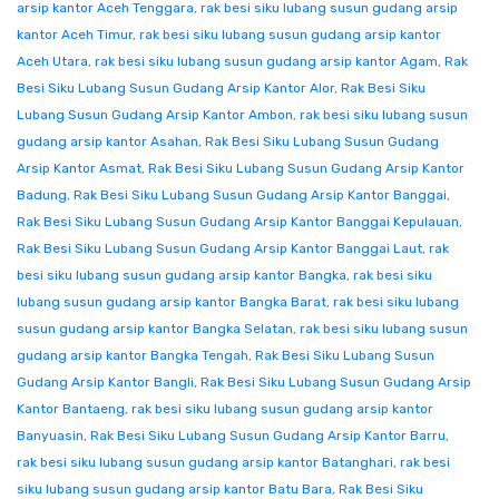
arsip kantor Aceh Tenggara
,
rak besi siku lubang susun gudang arsip
kantor Aceh Timur
,
rak besi siku lubang susun gudang arsip kantor
Aceh Utara
,
rak besi siku lubang susun gudang arsip kantor Agam
,
Rak
Besi Siku Lubang Susun Gudang Arsip Kantor Alor
,
Rak Besi Siku
Lubang Susun Gudang Arsip Kantor Ambon
,
rak besi siku lubang susun
gudang arsip kantor Asahan
,
Rak Besi Siku Lubang Susun Gudang
Arsip Kantor Asmat
,
Rak Besi Siku Lubang Susun Gudang Arsip Kantor
Badung
,
Rak Besi Siku Lubang Susun Gudang Arsip Kantor Banggai
,
Rak Besi Siku Lubang Susun Gudang Arsip Kantor Banggai Kepulauan
,
Rak Besi Siku Lubang Susun Gudang Arsip Kantor Banggai Laut
,
rak
besi siku lubang susun gudang arsip kantor Bangka
,
rak besi siku
lubang susun gudang arsip kantor Bangka Barat
,
rak besi siku lubang
susun gudang arsip kantor Bangka Selatan
,
rak besi siku lubang susun
gudang arsip kantor Bangka Tengah
,
Rak Besi Siku Lubang Susun
Gudang Arsip Kantor Bangli
,
Rak Besi Siku Lubang Susun Gudang Arsip
Kantor Bantaeng
,
rak besi siku lubang susun gudang arsip kantor
Banyuasin
,
Rak Besi Siku Lubang Susun Gudang Arsip Kantor Barru
,
rak besi siku lubang susun gudang arsip kantor Batanghari
,
rak besi
siku lubang susun gudang arsip kantor Batu Bara
,
Rak Besi Siku