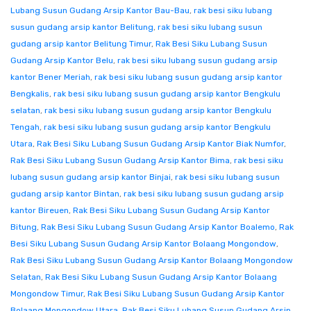
Lubang Susun Gudang Arsip Kantor Bau-Bau
,
rak besi siku lubang
susun gudang arsip kantor Belitung
,
rak besi siku lubang susun
gudang arsip kantor Belitung Timur
,
Rak Besi Siku Lubang Susun
Gudang Arsip Kantor Belu
,
rak besi siku lubang susun gudang arsip
kantor Bener Meriah
,
rak besi siku lubang susun gudang arsip kantor
Bengkalis
,
rak besi siku lubang susun gudang arsip kantor Bengkulu
selatan
,
rak besi siku lubang susun gudang arsip kantor Bengkulu
Tengah
,
rak besi siku lubang susun gudang arsip kantor Bengkulu
Utara
,
Rak Besi Siku Lubang Susun Gudang Arsip Kantor Biak Numfor
,
Rak Besi Siku Lubang Susun Gudang Arsip Kantor Bima
,
rak besi siku
lubang susun gudang arsip kantor Binjai
,
rak besi siku lubang susun
gudang arsip kantor Bintan
,
rak besi siku lubang susun gudang arsip
kantor Bireuen
,
Rak Besi Siku Lubang Susun Gudang Arsip Kantor
Bitung
,
Rak Besi Siku Lubang Susun Gudang Arsip Kantor Boalemo
,
Rak
Besi Siku Lubang Susun Gudang Arsip Kantor Bolaang Mongondow
,
Rak Besi Siku Lubang Susun Gudang Arsip Kantor Bolaang Mongondow
Selatan
,
Rak Besi Siku Lubang Susun Gudang Arsip Kantor Bolaang
Mongondow Timur
,
Rak Besi Siku Lubang Susun Gudang Arsip Kantor
Bolaang Mongondow Utara
,
Rak Besi Siku Lubang Susun Gudang Arsip