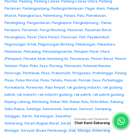
Pacitan
,
Padang
,
Padang Lawas
,
Padang Lawas Utara
,
Padang
Pariaman
,
Padangpanjang
,
Padangsidempuan
,
Pagar Alam
,
Pakpak
Bharat
,
Palangkaraya
,
Palembang
,
Palopo
,
Palu
,
Pamekasan
,
Pandeglang
,
Pangandaran
,
Pangkajene
,
Pangkalpinang.
,
Paniai
,
Parepare
,
Pariaman
,
Parigi Moutong
,
Pasaman
,
Pasaman Barat
,
Pasangkayu
,
Paser (Tana Paser)
,
Pasuruan
,
Pati
,
Payakumbuh
,
Pegunungan Arfak
,
Pegunungan Bintang
,
Pekalongan
,
Pekanbaru
,
Pelalawan
,
Pemalang
,
Pematangsiantar
,
Penajam Paser Utara
(Penajam)
,
Penukal Abab lematang Ilir
,
Pesawaran
,
Pesisir Barat
,
Pesisir
Selatan
,
Pidie
,
Pidie Jaya
,
Pinrang
,
Pohuwato
,
Polewali Mandar
,
Ponorogo
,
Pontianak
,
Poso
,
Prabumulih
,
Pringsewu
,
Probolinggo
,
Pulang
Pisau
,
Pulau Morotai
,
Pulau Taliabu
,
Puncak
,
Puncak Jaya
,
Purbalingga
,
Purwakarta
,
Purworejo
,
Raja Ampat
,
rak gudang industri
,
rak gudang
pabrik
,
rak industri
,
rak industri gudang
,
rak pabrik
,
rak pabrik gudang
,
Rejang Lebong
,
Rembang
,
Rokan Hilir
,
Rokan Hulu
,
Rote Ndao
,
Sabang
,
Sabu Raijua
,
Salatiga
,
Samarinda
,
Sambas
,
Samosir
,
Sampang
,
Sanggau
,
Sarmi
,
Sarolangun
,
Sawahlunto
,
Sekadau
,
Seluma
,
Konsultasi dan Pemesanan
Chat Kami Sekarang
Semarang
,
Seram Bagian Barat
,
Seram Bagian Timur
,
Serang
,
Serdang
Bedagai
,
Seruyan (Kuala Pembuang)
,
Siak
,
Sibolga
,
Sidenreng