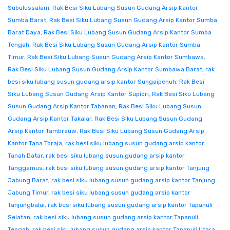
Subulussalam
,
Rak Besi Siku Lubang Susun Gudang Arsip Kantor
Sumba Barat
,
Rak Besi Siku Lubang Susun Gudang Arsip Kantor Sumba
Barat Daya
,
Rak Besi Siku Lubang Susun Gudang Arsip Kantor Sumba
Tengah
,
Rak Besi Siku Lubang Susun Gudang Arsip Kantor Sumba
Timur
,
Rak Besi Siku Lubang Susun Gudang Arsip Kantor Sumbawa
,
Rak Besi Siku Lubang Susun Gudang Arsip Kantor Sumbawa Barat
,
rak
besi siku lubang susun gudang arsip kantor Sungaipenuh
,
Rak Besi
Siku Lubang Susun Gudang Arsip Kantor Supiori
,
Rak Besi Siku Lubang
Susun Gudang Arsip Kantor Tabanan
,
Rak Besi Siku Lubang Susun
Gudang Arsip Kantor Takalar
,
Rak Besi Siku Lubang Susun Gudang
Arsip Kantor Tambrauw
,
Rak Besi Siku Lubang Susun Gudang Arsip
Kantor Tana Toraja
,
rak besi siku lubang susun gudang arsip kantor
Tanah Datar
,
rak besi siku lubang susun gudang arsip kantor
Tanggamus
,
rak besi siku lubang susun gudang arsip kantor Tanjung
Jabung Barat
,
rak besi siku lubang susun gudang arsip kantor Tanjung
Jabung Timur
,
rak besi siku lubang susun gudang arsip kantor
Tanjungbalai
,
rak besi siku lubang susun gudang arsip kantor Tapanuli
Selatan
,
rak besi siku lubang susun gudang arsip kantor Tapanuli
Tengah
,
rak besi siku lubang susun gudang arsip kantor Tapanuli Utara
,