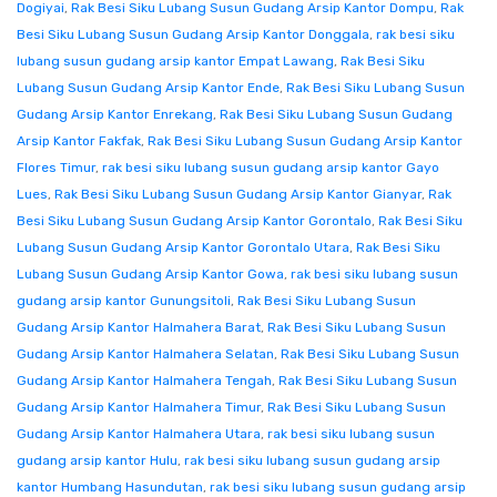
Dogiyai
,
Rak Besi Siku Lubang Susun Gudang Arsip Kantor Dompu
,
Rak
Besi Siku Lubang Susun Gudang Arsip Kantor Donggala
,
rak besi siku
lubang susun gudang arsip kantor Empat Lawang
,
Rak Besi Siku
Lubang Susun Gudang Arsip Kantor Ende
,
Rak Besi Siku Lubang Susun
Gudang Arsip Kantor Enrekang
,
Rak Besi Siku Lubang Susun Gudang
Arsip Kantor Fakfak
,
Rak Besi Siku Lubang Susun Gudang Arsip Kantor
Flores Timur
,
rak besi siku lubang susun gudang arsip kantor Gayo
Lues
,
Rak Besi Siku Lubang Susun Gudang Arsip Kantor Gianyar
,
Rak
Besi Siku Lubang Susun Gudang Arsip Kantor Gorontalo
,
Rak Besi Siku
Lubang Susun Gudang Arsip Kantor Gorontalo Utara
,
Rak Besi Siku
Lubang Susun Gudang Arsip Kantor Gowa
,
rak besi siku lubang susun
gudang arsip kantor Gunungsitoli
,
Rak Besi Siku Lubang Susun
Gudang Arsip Kantor Halmahera Barat
,
Rak Besi Siku Lubang Susun
Gudang Arsip Kantor Halmahera Selatan
,
Rak Besi Siku Lubang Susun
Gudang Arsip Kantor Halmahera Tengah
,
Rak Besi Siku Lubang Susun
Gudang Arsip Kantor Halmahera Timur
,
Rak Besi Siku Lubang Susun
Gudang Arsip Kantor Halmahera Utara
,
rak besi siku lubang susun
gudang arsip kantor Hulu
,
rak besi siku lubang susun gudang arsip
kantor Humbang Hasundutan
,
rak besi siku lubang susun gudang arsip