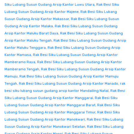
Siku Lubang Susun Gudang Arsip Kantor Luwu Utara
,
Rak Besi Siku
Lubang Susun Gudang Arsip Kantor Majene
,
Rak Besi Siku Lubang
Susun Gudang Arsip Kantor Makassar
,
Rak Besi Siku Lubang Susun
Gudang Arsip Kantor Malaka
,
Rak Besi Siku Lubang Susun Gudang
Arsip Kantor Maluku Barat Daya
,
Rak Besi Siku Lubang Susun Gudang
Arsip Kantor Maluku Tengah
,
Rak Besi Siku Lubang Susun Gudang Arsip
Kantor Maluku Tenggara
,
Rak Besi Siku Lubang Susun Gudang Arsip
Kantor Mamasa
,
Rak Besi Siku Lubang Susun Gudang Arsip Kantor
Mamberamo Raya
,
Rak Besi Siku Lubang Susun Gudang Arsip Kantor
Mamberamo Tengah
,
Rak Besi Siku Lubang Susun Gudang Arsip Kantor
Mamuju
,
Rak Besi Siku Lubang Susun Gudang Arsip Kantor Mamuju
Tengah
,
Rak Besi Siku Lubang Susun Gudang Arsip Kantor Manado
,
rak
besi siku lubang susun gudang arsip kantor Mandailing Natal
,
Rak Besi
Siku Lubang Susun Gudang Arsip Kantor Manggarai
,
Rak Besi Siku
Lubang Susun Gudang Arsip Kantor Manggarai Barat
,
Rak Besi Siku
Lubang Susun Gudang Arsip Kantor Manggarai Timur
,
Rak Besi Siku
Lubang Susun Gudang Arsip Kantor Manokwari
,
Rak Besi Siku Lubang
Susun Gudang Arsip Kantor Manokwari Selatan
,
Rak Besi Siku Lubang
Susun Gudang Arsip Kantor Mappi
,
Rak Besi Siku Lubang Susun