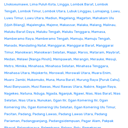
Lhokseumawe
,
Lima Puluh Kota
,
Lingga
,
Lombok Barat
,
Lombok
Tengah
,
Lombok Timur
,
Lombok Utara
,
Lubuk Linggau
,
Lumajang
,
Luwu
,
Luwu Timur
,
Luwu Utara
,
Madiun
,
Magelang
,
Magetan
,
Mahakam Ulu
(Ujoh Bilang)
,
Majalengka
,
Majene
,
Makassar
,
Malaka
,
Malang
,
Malinau
,
Maluku Barat Daya
,
Maluku Tengah
,
Maluku Tenggara
,
Mamasa
,
Mamberamo Raya
,
Mamberamo Tengah
,
Mamuju
,
Mamuju Tengah
,
Manado
,
Mandailing Natal
,
Manggarai
,
Manggarai Barat
,
Manggarai
Timur
,
Manokwari
,
Manokwari Selatan
,
Mappi
,
Maros
,
Mataram
,
Maybrat
,
Medan
,
Melawi (Nanga Pinoh)
,
Mempawah
,
Merangin
,
Merauke
,
Mesuji
,
Metro
,
Mimika
,
Minahasa
,
Minahasa Selatan
,
Minahasa Tenggara
,
Minahasa Utara
,
Mojokerto
,
Morowali
,
Morowali Utara
,
Muara Enim
,
Muaro Jambi
,
Mukomuko
,
Muna
,
Muna Barat
,
Murung Raya (Puruk Cahu)
,
Musi Banyuasin
,
Musi Rawas
,
Musi Rawas Utara
,
Nabire
,
Nagan Raya
,
Nagekeo
,
Natuna
,
Nduga
,
Ngada
,
Nganjuk
,
Ngawi
,
Nias
,
Nias Barat
,
Nias
Selatan
,
Nias Utara
,
Nunukan
,
Ogan Ilir
,
Ogan Komering Ilir
,
Ogan
Komering Ulu
,
Ogan Komering Ulu Selatan
,
Ogan Komering Ulu Timur
,
Pacitan
,
Padang
,
Padang Lawas
,
Padang Lawas Utara
,
Padang
Pariaman
,
Padangpanjang
,
Padangsidempuan
,
Pagar Alam
,
Pakpak
Bharat
,
Palangkaraya
,
Palembang
,
Palopo
,
Palu
,
Pamekasan
,