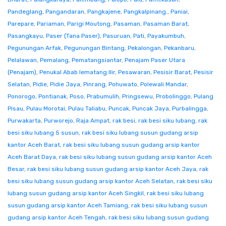
Pandeglang
,
Pangandaran
,
Pangkajene
,
Pangkalpinang.
,
Paniai
,
Parepare
,
Pariaman
,
Parigi Moutong
,
Pasaman
,
Pasaman Barat
,
Pasangkayu
,
Paser (Tana Paser)
,
Pasuruan
,
Pati
,
Payakumbuh
,
Pegunungan Arfak
,
Pegunungan Bintang
,
Pekalongan
,
Pekanbaru
,
Pelalawan
,
Pemalang
,
Pematangsiantar
,
Penajam Paser Utara
(Penajam)
,
Penukal Abab lematang Ilir
,
Pesawaran
,
Pesisir Barat
,
Pesisir
Selatan
,
Pidie
,
Pidie Jaya
,
Pinrang
,
Pohuwato
,
Polewali Mandar
,
Ponorogo
,
Pontianak
,
Poso
,
Prabumulih
,
Pringsewu
,
Probolinggo
,
Pulang
Pisau
,
Pulau Morotai
,
Pulau Taliabu
,
Puncak
,
Puncak Jaya
,
Purbalingga
,
Purwakarta
,
Purworejo
,
Raja Ampat
,
rak besi
,
rak besi siku lubang
,
rak
besi siku lubang 5 susun
,
rak besi siku lubang susun gudang arsip
kantor Aceh Barat
,
rak besi siku lubang susun gudang arsip kantor
Aceh Barat Daya
,
rak besi siku lubang susun gudang arsip kantor Aceh
Besar
,
rak besi siku lubang susun gudang arsip kantor Aceh Jaya
,
rak
besi siku lubang susun gudang arsip kantor Aceh Selatan
,
rak besi siku
lubang susun gudang arsip kantor Aceh Singkil
,
rak besi siku lubang
susun gudang arsip kantor Aceh Tamiang
,
rak besi siku lubang susun
gudang arsip kantor Aceh Tengah
,
rak besi siku lubang susun gudang