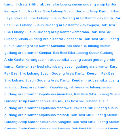
kantor Indragiri Hilir
,
rak besi siku lubang susun gudang arsip kantor
Indragiri Hulu
,
Rak Besi Siku Lubang Susun Gudang Arsip Kantor Intan
Jaya
,
Rak Besi Siku Lubang Susun Gudang Arsip Kantor Jayapura
,
Rak
Besi Siku Lubang Susun Gudang Arsip Kantor Jayawijaya
,
Rak Besi
Siku Lubang Susun Gudang Arsip Kantor Jembrana
,
Rak Besi Siku
Lubang Susun Gudang Arsip Kantor Jeneponto
,
Rak Besi Siku Lubang
Susun Gudang Arsip Kantor Kaimana
,
rak besi siku lubang susun
gudang arsip kantor Kampar
,
Rak Besi Siku Lubang Susun Gudang
Arsip Kantor Karangasem
,
rak besi siku lubang susun gudang arsip
kantor Karimun
,
rak besi siku lubang susun gudang arsip kantor Karo
,
Rak Besi Siku Lubang Susun Gudang Arsip Kantor Keerom
,
Rak Besi
Siku Lubang Susun Gudang Arsip Kantor Kendari
,
rak besi siku lubang
susun gudang arsip kantor Kepahiang
,
rak besi siku lubang susun
gudang arsip kantor Kepulauan Anambas
,
Rak Besi Siku Lubang Susun
Gudang Arsip Kantor Kepulauan Aru
,
rak besi siku lubang susun
gudang arsip kantor Kepulauan Mentawai
,
rak besi siku lubang susun
gudang arsip kantor Kepulauan Meranti
,
Rak Besi Siku Lubang Susun
Gudang Arsip Kantor Kepulauan Sangihe
,
Rak Besi Siku Lubang Susun
Gudang Arsip Kantor Kepulauan Selayar
,
Rak Besi Siku Lubang Susun