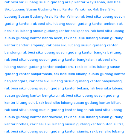
rak besi siku lubang susun gudang arsip kantor Way Kanan
,
Rak Besi
Siku Lubang Susun Gudang Arsip Kantor Yahukimo
,
Rak Besi Siku
Lubang Susun Gudang Arsip Kantor Yalimo
,
rak besi siku lubang susun
gudang kantor
,
rak besi siku lubang susun gudang kantor ambon
,
rak
besi siku lubang susun gudang kantor balikpapan
,
rak besi siku lubang
susun gudang kantor banda aceh
,
rak besi siku lubang susun gudang
kantor bandar lampung
,
rak besi siku lubang susun gudang kantor
bandung
,
rak besi siku lubang susun gudang kantor bangka belitung
,
rak besi siku lubang susun gudang kantor bangkalan
,
rak besi siku
lubang susun gudang kantor banjarbaru
,
rak besi siku lubang susun
gudang kantor banjarmasin
,
rak besi siku lubang susun gudang kantor
banjarnegara
,
rak besi siku lubang susun gudang kantor banyuwangi
,
rak besi siku lubang susun gudang kantor bekasi
,
rak besi siku lubang
susun gudang kantor bengkulu
,
rak besi siku lubang susun gudang
kantor bitung sulut
,
rak besi siku lubang susun gudang kantor blitar
,
rak besi siku lubang susun gudang kantor bogor
,
rak besi siku lubang
susun gudang kantor bondowoso
,
rak besi siku lubang susun gudang
kantor brebes
,
rak besi siku lubang susun gudang kantor buton sultra
,
rak besi siku lubang susun gudang kantor ciamis
,
rak besi siku lubang