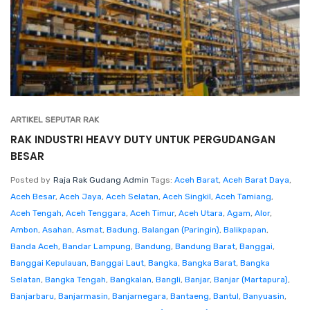
ARTIKEL SEPUTAR RAK
RAK INDUSTRI HEAVY DUTY UNTUK PERGUDANGAN
BESAR
Posted by
Raja Rak Gudang Admin
Tags:
Aceh Barat
,
Aceh Barat Daya
,
Aceh Besar
,
Aceh Jaya
,
Aceh Selatan
,
Aceh Singkil
,
Aceh Tamiang
,
Aceh Tengah
,
Aceh Tenggara
,
Aceh Timur
,
Aceh Utara
,
Agam
,
Alor
,
Ambon
,
Asahan
,
Asmat
,
Badung
,
Balangan (Paringin)
,
Balikpapan
,
Banda Aceh
,
Bandar Lampung
,
Bandung
,
Bandung Barat
,
Banggai
,
Banggai Kepulauan
,
Banggai Laut
,
Bangka
,
Bangka Barat
,
Bangka
Selatan
,
Bangka Tengah
,
Bangkalan
,
Bangli
,
Banjar
,
Banjar (Martapura)
,
Banjarbaru
,
Banjarmasin
,
Banjarnegara
,
Bantaeng
,
Bantul
,
Banyuasin
,