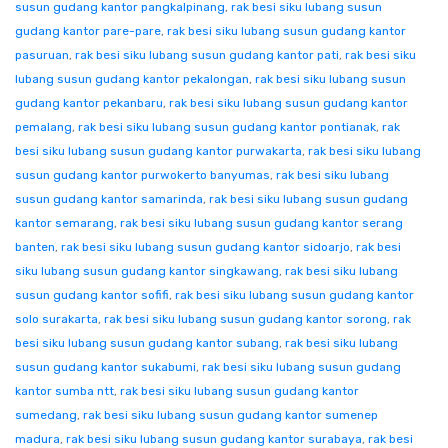
susun gudang kantor pangkalpinang
,
rak besi siku lubang susun
gudang kantor pare-pare
,
rak besi siku lubang susun gudang kantor
pasuruan
,
rak besi siku lubang susun gudang kantor pati
,
rak besi siku
lubang susun gudang kantor pekalongan
,
rak besi siku lubang susun
gudang kantor pekanbaru
,
rak besi siku lubang susun gudang kantor
pemalang
,
rak besi siku lubang susun gudang kantor pontianak
,
rak
besi siku lubang susun gudang kantor purwakarta
,
rak besi siku lubang
susun gudang kantor purwokerto banyumas
,
rak besi siku lubang
susun gudang kantor samarinda
,
rak besi siku lubang susun gudang
kantor semarang
,
rak besi siku lubang susun gudang kantor serang
banten
,
rak besi siku lubang susun gudang kantor sidoarjo
,
rak besi
siku lubang susun gudang kantor singkawang
,
rak besi siku lubang
susun gudang kantor sofifi
,
rak besi siku lubang susun gudang kantor
solo surakarta
,
rak besi siku lubang susun gudang kantor sorong
,
rak
besi siku lubang susun gudang kantor subang
,
rak besi siku lubang
susun gudang kantor sukabumi
,
rak besi siku lubang susun gudang
kantor sumba ntt
,
rak besi siku lubang susun gudang kantor
sumedang
,
rak besi siku lubang susun gudang kantor sumenep
madura
,
rak besi siku lubang susun gudang kantor surabaya
,
rak besi