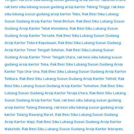
rak besi siku lubang susun gudang arsip kantor Tebing Tinggi
,
rak besi
siku lubang susun gudang arsip kantor Tebo
,
Rak Besi Siku Lubang
Susun Gudang Arsip Kantor Teluk Bintuni
,
Rak Besi Siku Lubang Susun
Gudang Arsip Kantor Teluk Wondama
,
Rak Besi Siku Lubang Susun
Gudang Arsip Kantor Ternate
,
Rak Besi Siku Lubang Susun Gudang
Arsip Kantor Tidore Kepulauan
,
Rak Besi Siku Lubang Susun Gudang
Arsip Kantor Timor Tengah Selatan
,
Rak Besi Siku Lubang Susun
Gudang Arsip Kantor Timor Tengah Utara
,
rak besi siku lubang susun
gudang arsip kantor Toba
,
Rak Besi Siku Lubang Susun Gudang Arsip
Kantor Tojo Una-Una
,
Rak Besi Siku Lubang Susun Gudang Arsip Kantor
Tolikara
,
Rak Besi Siku Lubang Susun Gudang Arsip Kantor Tolitoli
,
Rak
Besi Siku Lubang Susun Gudang Arsip Kantor Tomohon
,
Rak Besi Siku
Lubang Susun Gudang Arsip Kantor Toraja Utara
,
Rak Besi Siku Lubang
Susun Gudang Arsip Kantor Tual
,
rak besi siku lubang susun gudang
arsip kantor Tulang Bawang
,
rak besi siku lubang susun gudang arsip
kantor Tulang Bawang Barat
,
Rak Besi Siku Lubang Susun Gudang
Arsip Kantor Wajo
,
Rak Besi Siku Lubang Susun Gudang Arsip Kantor
Wakatobi
,
Rak Besi Siku Lubang Susun Gudang Arsip Kantor Waropen
,