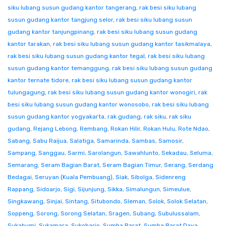
siku lubang susun gudang kantor tangerang
,
rak besi siku lubang
susun gudang kantor tangjung selor
,
rak besi siku lubang susun
gudang kantor tanjungpinang
,
rak besi siku lubang susun gudang
kantor tarakan
,
rak besi siku lubang susun gudang kantor tasikmalaya
,
rak besi siku lubang susun gudang kantor tegal
,
rak besi siku lubang
susun gudang kantor temanggung
,
rak besi siku lubang susun gudang
kantor ternate tidore
,
rak besi siku lubang susun gudang kantor
tulungagung
,
rak besi siku lubang susun gudang kantor wonogiri
,
rak
besi siku lubang susun gudang kantor wonosobo
,
rak besi siku lubang
susun gudang kantor yogyakarta
,
rak gudang
,
rak siku
,
rak siku
gudang
,
Rejang Lebong
,
Rembang
,
Rokan Hilir
,
Rokan Hulu
,
Rote Ndao
,
Sabang
,
Sabu Raijua
,
Salatiga
,
Samarinda
,
Sambas
,
Samosir
,
Sampang
,
Sanggau
,
Sarmi
,
Sarolangun
,
Sawahlunto
,
Sekadau
,
Seluma
,
Semarang
,
Seram Bagian Barat
,
Seram Bagian Timur
,
Serang
,
Serdang
Bedagai
,
Seruyan (Kuala Pembuang)
,
Siak
,
Sibolga
,
Sidenreng
Rappang
,
Sidoarjo
,
Sigi
,
Sijunjung
,
Sikka
,
Simalungun
,
Simeulue
,
Singkawang
,
Sinjai
,
Sintang
,
Situbondo
,
Sleman
,
Solok
,
Solok Selatan
,
Soppeng
,
Sorong
,
Sorong Selatan
,
Sragen
,
Subang
,
Subulussalam
,
Sukabumi
,
Sukamara
,
Sukoharjo
,
Sumba Barat
,
Sumba Barat Daya
,