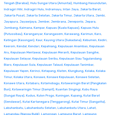
Tengah (Barabai)
,
Hulu Sungai Utara (Amuntai)
,
Humbang Hasundutan
,
Indragiri Hilir
,
Indragiri Hulu
,
Indramayu
,
Intan Jaya
,
Jakarta Barat
,
Jakarta Pusat
,
Jakarta Selatan
,
Jakarta Timur
,
Jakarta Utara
,
Jambi
,
Jayapura
,
Jayawijaya
,
Jember
,
Jembrana
,
Jeneponto
,
Jepara
,
Jombang
,
Kaimana
,
Kampar
,
Kapuas (Kuala Kapuas)
,
Kapuas Hulu
(Putussibau)
,
Karanganyar
,
Karangasem
,
Karawang
,
Karimun
,
Karo
,
Katingan (Kasongan)
,
Kaur
,
Kayong Utara (Sukadana)
,
Kebumen
,
Kediri
,
Keerom
,
Kendal
,
Kendari
,
Kepahiang
,
Kepulauan Anambas
,
Kepulauan
Aru
,
Kepulauan Mentawai
,
Kepulauan Meranti
,
Kepulauan Sangihe
,
Kepulauan Selayar
,
Kepulauan Seribu
,
Kepulauan Siau Tagulandang
Biaro
,
Kepulauan Sula
,
Kepulauan Talaud
,
Kepulauan Tanimbar
,
Kepulauan Yapen
,
Kerinci
,
Ketapang
,
Klaten
,
Klungkung
,
Kolaka
,
Kolaka
Timur
,
Kolaka Utara
,
Konawe
,
Konawe Kepulauan
,
Konawe Selatan
,
Konawe Utara
,
Kotabaru
,
Kotamobagu
,
Kotawaringin Barat (Pangkalan
Bun)
,
Kotawaringin Timur (Sampit)
,
Kuantan Singingi
,
Kubu Raya
(Sungai Raya)
,
Kudus
,
Kulon Progo
,
Kuningan
,
Kupang
,
Kutai Barat
(Sendawar)
,
Kutai Kartanegara (Tenggarong)
,
Kutai Timur (Sangatta)
,
Labuhanbatu
,
Labuhanbatu Selatan
,
Labuhanbatu Utara
,
Lahat
,
Lamandau (Nanga Bulik)
,
Lamongan
,
Lampung Barat
,
Lampung