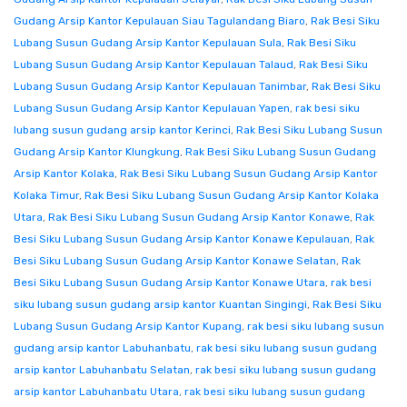
Gudang Arsip Kantor Kepulauan Siau Tagulandang Biaro
,
Rak Besi Siku
Lubang Susun Gudang Arsip Kantor Kepulauan Sula
,
Rak Besi Siku
Lubang Susun Gudang Arsip Kantor Kepulauan Talaud
,
Rak Besi Siku
Lubang Susun Gudang Arsip Kantor Kepulauan Tanimbar
,
Rak Besi Siku
Lubang Susun Gudang Arsip Kantor Kepulauan Yapen
,
rak besi siku
lubang susun gudang arsip kantor Kerinci
,
Rak Besi Siku Lubang Susun
Gudang Arsip Kantor Klungkung
,
Rak Besi Siku Lubang Susun Gudang
Arsip Kantor Kolaka
,
Rak Besi Siku Lubang Susun Gudang Arsip Kantor
Kolaka Timur
,
Rak Besi Siku Lubang Susun Gudang Arsip Kantor Kolaka
Utara
,
Rak Besi Siku Lubang Susun Gudang Arsip Kantor Konawe
,
Rak
Besi Siku Lubang Susun Gudang Arsip Kantor Konawe Kepulauan
,
Rak
Besi Siku Lubang Susun Gudang Arsip Kantor Konawe Selatan
,
Rak
Besi Siku Lubang Susun Gudang Arsip Kantor Konawe Utara
,
rak besi
siku lubang susun gudang arsip kantor Kuantan Singingi
,
Rak Besi Siku
Lubang Susun Gudang Arsip Kantor Kupang
,
rak besi siku lubang susun
gudang arsip kantor Labuhanbatu
,
rak besi siku lubang susun gudang
arsip kantor Labuhanbatu Selatan
,
rak besi siku lubang susun gudang
arsip kantor Labuhanbatu Utara
,
rak besi siku lubang susun gudang