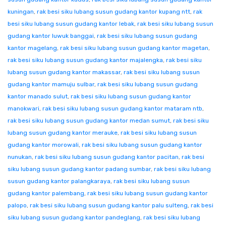
kuningan
,
rak besi siku lubang susun gudang kantor kupang ntt
,
rak
besi siku lubang susun gudang kantor lebak
,
rak besi siku lubang susun
gudang kantor luwuk banggai
,
rak besi siku lubang susun gudang
kantor magelang
,
rak besi siku lubang susun gudang kantor magetan
,
rak besi siku lubang susun gudang kantor majalengka
,
rak besi siku
lubang susun gudang kantor makassar
,
rak besi siku lubang susun
gudang kantor mamuju sulbar
,
rak besi siku lubang susun gudang
kantor manado sulut
,
rak besi siku lubang susun gudang kantor
manokwari
,
rak besi siku lubang susun gudang kantor mataram ntb
,
rak besi siku lubang susun gudang kantor medan sumut
,
rak besi siku
lubang susun gudang kantor merauke
,
rak besi siku lubang susun
gudang kantor morowali
,
rak besi siku lubang susun gudang kantor
nunukan
,
rak besi siku lubang susun gudang kantor pacitan
,
rak besi
siku lubang susun gudang kantor padang sumbar
,
rak besi siku lubang
susun gudang kantor palangkaraya
,
rak besi siku lubang susun
gudang kantor palembang
,
rak besi siku lubang susun gudang kantor
palopo
,
rak besi siku lubang susun gudang kantor palu sulteng
,
rak besi
siku lubang susun gudang kantor pandeglang
,
rak besi siku lubang