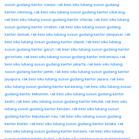
susun gudang kantor cianjur
,
rak besi siku lubang susun gudang
kantor cibinong
,
rak besi siku lubang susun gudang kantor cikarang
,
rak besi siku lubang susun gudang kantor cilacap
,
rak besi siku lubang
susun gudang kantor cirebon
,
rak besi siku lubang susun gudang
kantor demak
,
rak besi siku lubang susun gudang kantor denpasar
,
rak
besi siku lubang susun gudang kantor depok
,
rak besi siku lubang
susun gudang kantor garut
,
rak besi siku lubang susun gudang kantor
gorontalo
,
rak besi siku lubang susun gudang kantor indramayu
,
rak
besi siku lubang susun gudang kantor jakarta
,
rak besi siku lubang
susun gudang kantor jambi
,
rak besi siku lubang susun gudang kantor
jayapura
,
rak besi siku lubang susun gudang kantor jepara
,
rak besi
siku lubang susun gudang kantor karawang
,
rak besi siku lubang susun
gudang kantor kebumen
,
rak besi siku lubang susun gudang kantor
kediri
,
rak besi siku lubang susun gudang kantor kendal
,
rak besi siku
lubang susun gudang kantor kendari
,
rak besi siku lubang susun
gudang kantor kepulauan riau
,
rak besi siku lubang susun gudang
kantor klaten
,
rak besi siku lubang susun gudang kantor kolaka
,
rak
besi siku lubang susun gudang kantor konawe
,
rak besi siku lubang
susun gudang kantor kudus
,
rak besi siku lubang susun gudang kantor