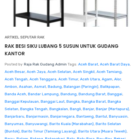
ARTIKEL SEPUTAR RAK
RAK BESI SIKU LUBANG 5 SUSUN UNTUK GUDANG
KANTOR
Posted by
Raja Rak Gudang Admin
Tags:
Aceh Barat
,
Aceh Barat Daya
,
Aceh Besar
,
Aceh Jaya
,
Aceh Selatan
,
Aceh Singkil
,
Aceh Tamiang
,
Aceh Tengah
,
Aceh Tenggara
,
Aceh Timur
,
Aceh Utara
,
Agam
,
Alor
,
Ambon
,
Asahan
,
Asmat
,
Badung
,
Balangan (Paringin)
,
Balikpapan
,
Banda Aceh
,
Bandar Lampung
,
Bandung
,
Bandung Barat
,
Banggai
,
Banggai Kepulauan
,
Banggai Laut
,
Bangka
,
Bangka Barat
,
Bangka
Selatan
,
Bangka Tengah
,
Bangkalan
,
Bangli
,
Banjar
,
Banjar (Martapura)
,
Banjarbaru
,
Banjarmasin
,
Banjarnegara
,
Bantaeng
,
Bantul
,
Banyuasin
,
Banyumas
,
Banyuwangi
,
Barito Kuala (Marabahan)
,
Barito Selatan
(Buntok)
,
Barito Timur (Tamiang Layang)
,
Barito Utara (Muara Teweh)
,
Barru
,
Batam
,
Batang
,
Batanghari
,
Batu
,
Batu Bara
,
Bau-Bau
,
Bekasi
,