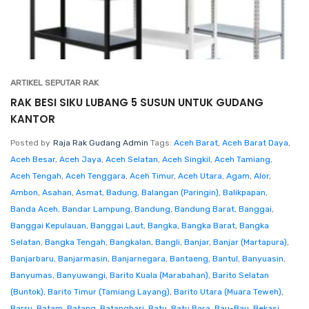
ARTIKEL SEPUTAR RAK
RAK BESI SIKU LUBANG 5 SUSUN UNTUK GUDANG
KANTOR
Posted by
Raja Rak Gudang Admin
Tags:
Aceh Barat
,
Aceh Barat Daya
,
Aceh Besar
,
Aceh Jaya
,
Aceh Selatan
,
Aceh Singkil
,
Aceh Tamiang
,
Aceh Tengah
,
Aceh Tenggara
,
Aceh Timur
,
Aceh Utara
,
Agam
,
Alor
,
Ambon
,
Asahan
,
Asmat
,
Badung
,
Balangan (Paringin)
,
Balikpapan
,
Banda Aceh
,
Bandar Lampung
,
Bandung
,
Bandung Barat
,
Banggai
,
Banggai Kepulauan
,
Banggai Laut
,
Bangka
,
Bangka Barat
,
Bangka
Selatan
,
Bangka Tengah
,
Bangkalan
,
Bangli
,
Banjar
,
Banjar (Martapura)
,
Banjarbaru
,
Banjarmasin
,
Banjarnegara
,
Bantaeng
,
Bantul
,
Banyuasin
,
Banyumas
,
Banyuwangi
,
Barito Kuala (Marabahan)
,
Barito Selatan
(Buntok)
,
Barito Timur (Tamiang Layang)
,
Barito Utara (Muara Teweh)
,
Barru
,
Batam
,
Batang
,
Batanghari
,
Batu
,
Batu Bara
,
Bau-Bau
,
Bekasi
,