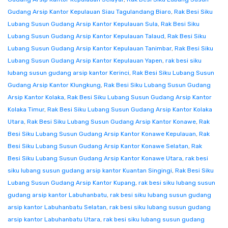
Gudang Arsip Kantor Kepulauan Siau Tagulandang Biaro
,
Rak Besi Siku
Lubang Susun Gudang Arsip Kantor Kepulauan Sula
,
Rak Besi Siku
Lubang Susun Gudang Arsip Kantor Kepulauan Talaud
,
Rak Besi Siku
Lubang Susun Gudang Arsip Kantor Kepulauan Tanimbar
,
Rak Besi Siku
Lubang Susun Gudang Arsip Kantor Kepulauan Yapen
,
rak besi siku
lubang susun gudang arsip kantor Kerinci
,
Rak Besi Siku Lubang Susun
Gudang Arsip Kantor Klungkung
,
Rak Besi Siku Lubang Susun Gudang
Arsip Kantor Kolaka
,
Rak Besi Siku Lubang Susun Gudang Arsip Kantor
Kolaka Timur
,
Rak Besi Siku Lubang Susun Gudang Arsip Kantor Kolaka
Utara
,
Rak Besi Siku Lubang Susun Gudang Arsip Kantor Konawe
,
Rak
Besi Siku Lubang Susun Gudang Arsip Kantor Konawe Kepulauan
,
Rak
Besi Siku Lubang Susun Gudang Arsip Kantor Konawe Selatan
,
Rak
Besi Siku Lubang Susun Gudang Arsip Kantor Konawe Utara
,
rak besi
siku lubang susun gudang arsip kantor Kuantan Singingi
,
Rak Besi Siku
Lubang Susun Gudang Arsip Kantor Kupang
,
rak besi siku lubang susun
gudang arsip kantor Labuhanbatu
,
rak besi siku lubang susun gudang
arsip kantor Labuhanbatu Selatan
,
rak besi siku lubang susun gudang
arsip kantor Labuhanbatu Utara
,
rak besi siku lubang susun gudang