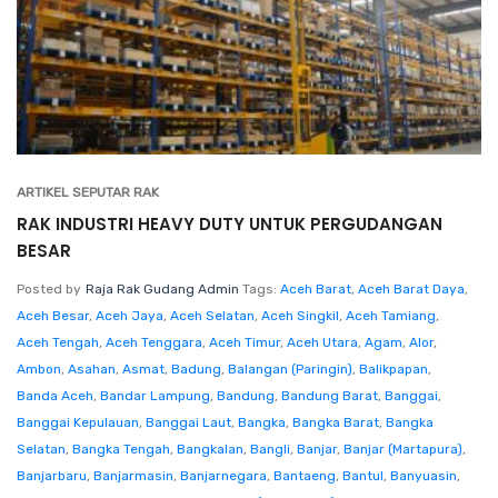
ARTIKEL SEPUTAR RAK
RAK INDUSTRI HEAVY DUTY UNTUK PERGUDANGAN
BESAR
Posted by
Raja Rak Gudang Admin
Tags:
Aceh Barat
,
Aceh Barat Daya
,
Aceh Besar
,
Aceh Jaya
,
Aceh Selatan
,
Aceh Singkil
,
Aceh Tamiang
,
Aceh Tengah
,
Aceh Tenggara
,
Aceh Timur
,
Aceh Utara
,
Agam
,
Alor
,
Ambon
,
Asahan
,
Asmat
,
Badung
,
Balangan (Paringin)
,
Balikpapan
,
Banda Aceh
,
Bandar Lampung
,
Bandung
,
Bandung Barat
,
Banggai
,
Banggai Kepulauan
,
Banggai Laut
,
Bangka
,
Bangka Barat
,
Bangka
Selatan
,
Bangka Tengah
,
Bangkalan
,
Bangli
,
Banjar
,
Banjar (Martapura)
,
Banjarbaru
,
Banjarmasin
,
Banjarnegara
,
Bantaeng
,
Bantul
,
Banyuasin
,