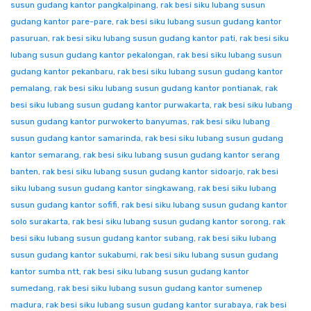
susun gudang kantor pangkalpinang
,
rak besi siku lubang susun
gudang kantor pare-pare
,
rak besi siku lubang susun gudang kantor
pasuruan
,
rak besi siku lubang susun gudang kantor pati
,
rak besi siku
lubang susun gudang kantor pekalongan
,
rak besi siku lubang susun
gudang kantor pekanbaru
,
rak besi siku lubang susun gudang kantor
pemalang
,
rak besi siku lubang susun gudang kantor pontianak
,
rak
besi siku lubang susun gudang kantor purwakarta
,
rak besi siku lubang
susun gudang kantor purwokerto banyumas
,
rak besi siku lubang
susun gudang kantor samarinda
,
rak besi siku lubang susun gudang
kantor semarang
,
rak besi siku lubang susun gudang kantor serang
banten
,
rak besi siku lubang susun gudang kantor sidoarjo
,
rak besi
siku lubang susun gudang kantor singkawang
,
rak besi siku lubang
susun gudang kantor sofifi
,
rak besi siku lubang susun gudang kantor
solo surakarta
,
rak besi siku lubang susun gudang kantor sorong
,
rak
besi siku lubang susun gudang kantor subang
,
rak besi siku lubang
susun gudang kantor sukabumi
,
rak besi siku lubang susun gudang
kantor sumba ntt
,
rak besi siku lubang susun gudang kantor
sumedang
,
rak besi siku lubang susun gudang kantor sumenep
madura
,
rak besi siku lubang susun gudang kantor surabaya
,
rak besi