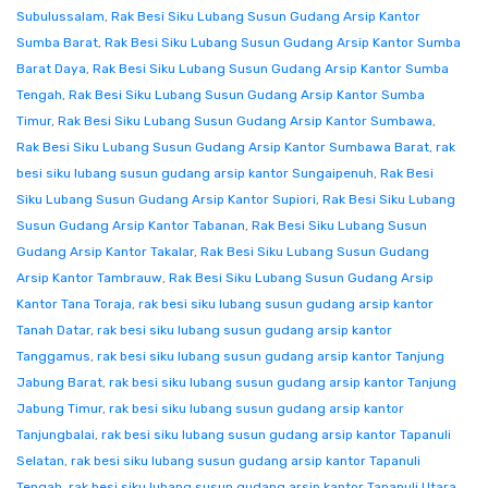
Subulussalam
,
Rak Besi Siku Lubang Susun Gudang Arsip Kantor
Sumba Barat
,
Rak Besi Siku Lubang Susun Gudang Arsip Kantor Sumba
Barat Daya
,
Rak Besi Siku Lubang Susun Gudang Arsip Kantor Sumba
Tengah
,
Rak Besi Siku Lubang Susun Gudang Arsip Kantor Sumba
Timur
,
Rak Besi Siku Lubang Susun Gudang Arsip Kantor Sumbawa
,
Rak Besi Siku Lubang Susun Gudang Arsip Kantor Sumbawa Barat
,
rak
besi siku lubang susun gudang arsip kantor Sungaipenuh
,
Rak Besi
Siku Lubang Susun Gudang Arsip Kantor Supiori
,
Rak Besi Siku Lubang
Susun Gudang Arsip Kantor Tabanan
,
Rak Besi Siku Lubang Susun
Gudang Arsip Kantor Takalar
,
Rak Besi Siku Lubang Susun Gudang
Arsip Kantor Tambrauw
,
Rak Besi Siku Lubang Susun Gudang Arsip
Kantor Tana Toraja
,
rak besi siku lubang susun gudang arsip kantor
Tanah Datar
,
rak besi siku lubang susun gudang arsip kantor
Tanggamus
,
rak besi siku lubang susun gudang arsip kantor Tanjung
Jabung Barat
,
rak besi siku lubang susun gudang arsip kantor Tanjung
Jabung Timur
,
rak besi siku lubang susun gudang arsip kantor
Tanjungbalai
,
rak besi siku lubang susun gudang arsip kantor Tapanuli
Selatan
,
rak besi siku lubang susun gudang arsip kantor Tapanuli
Tengah
,
rak besi siku lubang susun gudang arsip kantor Tapanuli Utara
,