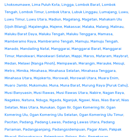
Lhokseumawe
,
Lima Puluh Kota
,
Lingga
,
Lombok Barat
,
Lombok
Tengah
,
Lombok Timur
,
Lombok Utara
,
Lubuk Linggau
,
Lumajang
,
Luwu
,
Luwu Timur
,
Luwu Utara
,
Madiun
,
Magelang
,
Magetan
,
Mahakam Ulu
(Ujoh Bilang)
,
Majalengka
,
Majene
,
Makassar
,
Malaka
,
Malang
,
Malinau
,
Maluku Barat Daya
,
Maluku Tengah
,
Maluku Tenggara
,
Mamasa
,
Mamberamo Raya
,
Mamberamo Tengah
,
Mamuju
,
Mamuju Tengah
,
Manado
,
Mandailing Natal
,
Manggarai
,
Manggarai Barat
,
Manggarai
Timur
,
Manokwari
,
Manokwari Selatan
,
Mappi
,
Maros
,
Mataram
,
Maybrat
,
Medan
,
Melawi (Nanga Pinoh)
,
Mempawah
,
Merangin
,
Merauke
,
Mesuji
,
Metro
,
Mimika
,
Minahasa
,
Minahasa Selatan
,
Minahasa Tenggara
,
Minahasa Utara
,
Mojokerto
,
Morowali
,
Morowali Utara
,
Muara Enim
,
Muaro Jambi
,
Mukomuko
,
Muna
,
Muna Barat
,
Murung Raya (Puruk Cahu)
,
Musi Banyuasin
,
Musi Rawas
,
Musi Rawas Utara
,
Nabire
,
Nagan Raya
,
Nagekeo
,
Natuna
,
Nduga
,
Ngada
,
Nganjuk
,
Ngawi
,
Nias
,
Nias Barat
,
Nias
Selatan
,
Nias Utara
,
Nunukan
,
Ogan Ilir
,
Ogan Komering Ilir
,
Ogan
Komering Ulu
,
Ogan Komering Ulu Selatan
,
Ogan Komering Ulu Timur
,
Pacitan
,
Padang
,
Padang Lawas
,
Padang Lawas Utara
,
Padang
Pariaman
,
Padangpanjang
,
Padangsidempuan
,
Pagar Alam
,
Pakpak
Bharat
,
Palangkaraya
,
Palembang
,
Palopo
,
Palu
,
Pamekasan
,