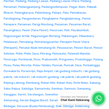
Pacitan
,
Padang
,
Padang Lawas
,
Padang Lawas Utara
,
Padang
Pariaman
,
Padangpanjang
,
Padangsidempuan
,
Pagar Alam
,
Pakpak
Bharat
,
Palangkaraya
,
Palembang
,
Palopo
,
Palu
,
Pamekasan
,
Pandeglang
,
Pangandaran
,
Pangkajene
,
Pangkalpinang.
,
Paniai
,
Parepare
,
Pariaman
,
Parigi Moutong
,
Pasaman
,
Pasaman Barat
,
Pasangkayu
,
Paser (Tana Paser)
,
Pasuruan
,
Pati
,
Payakumbuh
,
Pegunungan Arfak
,
Pegunungan Bintang
,
Pekalongan
,
Pekanbaru
,
Pelalawan
,
Pemalang
,
Pematangsiantar
,
Penajam Paser Utara
(Penajam)
,
Penukal Abab lematang Ilir
,
Pesawaran
,
Pesisir Barat
,
Pesisir
Selatan
,
Pidie
,
Pidie Jaya
,
Pinrang
,
Pohuwato
,
Polewali Mandar
,
Ponorogo
,
Pontianak
,
Poso
,
Prabumulih
,
Pringsewu
,
Probolinggo
,
Pulang
Pisau
,
Pulau Morotai
,
Pulau Taliabu
,
Puncak
,
Puncak Jaya
,
Purbalingga
,
Purwakarta
,
Purworejo
,
Raja Ampat
,
rak gudang industri
,
rak gudang
pabrik
,
rak industri
,
rak industri gudang
,
rak pabrik
,
rak pabrik gudang
,
Rejang Lebong
,
Rembang
,
Rokan Hilir
,
Rokan Hulu
,
Rote Ndao
,
Sabang
,
Sabu Raijua
,
Salatiga
,
Samarinda
,
Sambas
,
Samosir
,
Sampang
,
Sanggau
,
Sarmi
,
Sarolangun
,
Sawahlunto
,
Sekadau
,
Seluma
,
Konsultasi dan Pemesanan
Chat Kami Sekarang
Semarang
,
Seram Bagian Barat
,
Seram Bagian Timur
,
Serang
,
Serdang
Bedagai
,
Seruyan (Kuala Pembuang)
,
Siak
,
Sibolga
,
Sidenreng