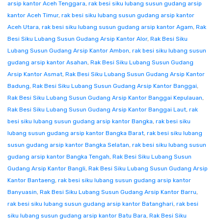
arsip kantor Aceh Tenggara
,
rak besi siku lubang susun gudang arsip
kantor Aceh Timur
,
rak besi siku lubang susun gudang arsip kantor
Aceh Utara
,
rak besi siku lubang susun gudang arsip kantor Agam
,
Rak
Besi Siku Lubang Susun Gudang Arsip Kantor Alor
,
Rak Besi Siku
Lubang Susun Gudang Arsip Kantor Ambon
,
rak besi siku lubang susun
gudang arsip kantor Asahan
,
Rak Besi Siku Lubang Susun Gudang
Arsip Kantor Asmat
,
Rak Besi Siku Lubang Susun Gudang Arsip Kantor
Badung
,
Rak Besi Siku Lubang Susun Gudang Arsip Kantor Banggai
,
Rak Besi Siku Lubang Susun Gudang Arsip Kantor Banggai Kepulauan
,
Rak Besi Siku Lubang Susun Gudang Arsip Kantor Banggai Laut
,
rak
besi siku lubang susun gudang arsip kantor Bangka
,
rak besi siku
lubang susun gudang arsip kantor Bangka Barat
,
rak besi siku lubang
susun gudang arsip kantor Bangka Selatan
,
rak besi siku lubang susun
gudang arsip kantor Bangka Tengah
,
Rak Besi Siku Lubang Susun
Gudang Arsip Kantor Bangli
,
Rak Besi Siku Lubang Susun Gudang Arsip
Kantor Bantaeng
,
rak besi siku lubang susun gudang arsip kantor
Banyuasin
,
Rak Besi Siku Lubang Susun Gudang Arsip Kantor Barru
,
rak besi siku lubang susun gudang arsip kantor Batanghari
,
rak besi
siku lubang susun gudang arsip kantor Batu Bara
,
Rak Besi Siku