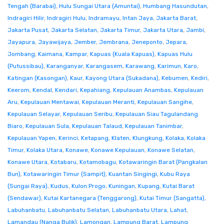
Tengah (Barabai)
,
Hulu Sungai Utara (Amuntai)
,
Humbang Hasundutan
,
Indragiri Hilir
,
Indragiri Hulu
,
Indramayu
,
Intan Jaya
,
Jakarta Barat
,
Jakarta Pusat
,
Jakarta Selatan
,
Jakarta Timur
,
Jakarta Utara
,
Jambi
,
Jayapura
,
Jayawijaya
,
Jember
,
Jembrana
,
Jeneponto
,
Jepara
,
Jombang
,
Kaimana
,
Kampar
,
Kapuas (Kuala Kapuas)
,
Kapuas Hulu
(Putussibau)
,
Karanganyar
,
Karangasem
,
Karawang
,
Karimun
,
Karo
,
Katingan (Kasongan)
,
Kaur
,
Kayong Utara (Sukadana)
,
Kebumen
,
Kediri
,
Keerom
,
Kendal
,
Kendari
,
Kepahiang
,
Kepulauan Anambas
,
Kepulauan
Aru
,
Kepulauan Mentawai
,
Kepulauan Meranti
,
Kepulauan Sangihe
,
Kepulauan Selayar
,
Kepulauan Seribu
,
Kepulauan Siau Tagulandang
Biaro
,
Kepulauan Sula
,
Kepulauan Talaud
,
Kepulauan Tanimbar
,
Kepulauan Yapen
,
Kerinci
,
Ketapang
,
Klaten
,
Klungkung
,
Kolaka
,
Kolaka
Timur
,
Kolaka Utara
,
Konawe
,
Konawe Kepulauan
,
Konawe Selatan
,
Konawe Utara
,
Kotabaru
,
Kotamobagu
,
Kotawaringin Barat (Pangkalan
Bun)
,
Kotawaringin Timur (Sampit)
,
Kuantan Singingi
,
Kubu Raya
(Sungai Raya)
,
Kudus
,
Kulon Progo
,
Kuningan
,
Kupang
,
Kutai Barat
(Sendawar)
,
Kutai Kartanegara (Tenggarong)
,
Kutai Timur (Sangatta)
,
Labuhanbatu
,
Labuhanbatu Selatan
,
Labuhanbatu Utara
,
Lahat
,
Lamandau (Nanga Bulik)
,
Lamongan
,
Lampung Barat
,
Lampung