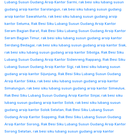
Lubang Susun Gudang Arsip Kantor Sarmi
,
rak besi siku lubang susun
gudang arsip kantor Sarolangun
,
rak besi siku lubang susun gudang
arsip kantor Sawahlunto
,
rak besi siku lubang susun gudang arsip
kantor Seluma
,
Rak Besi Siku Lubang Susun Gudang Arsip Kantor
Seram Bagian Barat
,
Rak Besi Siku Lubang Susun Gudang Arsip Kantor
Seram Bagian Timur
,
rak besi siku lubang susun gudang arsip kantor
Serdang Bedagai
,
rak besi siku lubang susun gudang arsip kantor Siak
,
rak besi siku lubang susun gudang arsip kantor Sibolga
,
Rak Besi Siku
Lubang Susun Gudang Arsip Kantor Sidenreng Rappang
,
Rak Besi Siku
Lubang Susun Gudang Arsip Kantor Sigi
,
rak besi siku lubang susun
gudang arsip kantor Sijunjung
,
Rak Besi Siku Lubang Susun Gudang
Arsip Kantor Sikka
,
rak besi siku lubang susun gudang arsip kantor
Simalungun
,
rak besi siku lubang susun gudang arsip kantor Simeulue
,
Rak Besi Siku Lubang Susun Gudang Arsip Kantor Sinjai
,
rak besi siku
lubang susun gudang arsip kantor Solok
,
rak besi siku lubang susun
gudang arsip kantor Solok Selatan
,
Rak Besi Siku Lubang Susun
Gudang Arsip Kantor Soppeng
,
Rak Besi Siku Lubang Susun Gudang
Arsip Kantor Sorong
,
Rak Besi Siku Lubang Susun Gudang Arsip Kantor
Sorong Selatan
,
rak besi siku lubang susun gudang arsip kantor