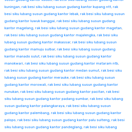
kuningan
,
rak besi siku lubang susun gudang kantor kupang ntt
,
rak
besi siku lubang susun gudang kantor lebak
,
rak besi siku lubang susun
gudang kantor luwuk banggai
,
rak besi siku lubang susun gudang
kantor magelang
,
rak besi siku lubang susun gudang kantor magetan
,
rak besi siku lubang susun gudang kantor majalengka
,
rak besi siku
lubang susun gudang kantor makassar
,
rak besi siku lubang susun
gudang kantor mamuju sulbar
,
rak besi siku lubang susun gudang
kantor manado sulut
,
rak besi siku lubang susun gudang kantor
manokwari
,
rak besi siku lubang susun gudang kantor mataram ntb
,
rak besi siku lubang susun gudang kantor medan sumut
,
rak besi siku
lubang susun gudang kantor merauke
,
rak besi siku lubang susun
gudang kantor morowali
,
rak besi siku lubang susun gudang kantor
nunukan
,
rak besi siku lubang susun gudang kantor pacitan
,
rak besi
siku lubang susun gudang kantor padang sumbar
,
rak besi siku lubang
susun gudang kantor palangkaraya
,
rak besi siku lubang susun
gudang kantor palembang
,
rak besi siku lubang susun gudang kantor
palopo
,
rak besi siku lubang susun gudang kantor palu sulteng
,
rak besi
siku lubang susun gudang kantor pandeglang
,
rak besi siku lubang