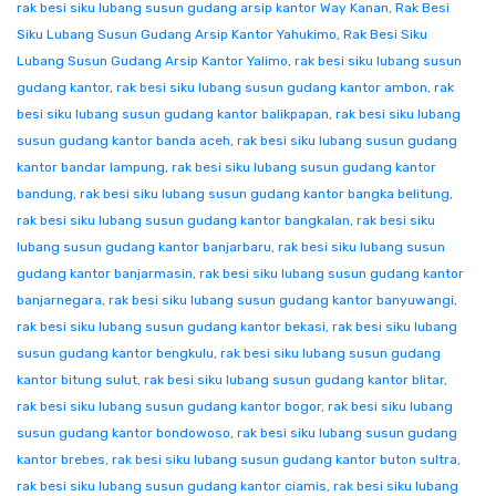
rak besi siku lubang susun gudang arsip kantor Way Kanan
,
Rak Besi
Siku Lubang Susun Gudang Arsip Kantor Yahukimo
,
Rak Besi Siku
Lubang Susun Gudang Arsip Kantor Yalimo
,
rak besi siku lubang susun
gudang kantor
,
rak besi siku lubang susun gudang kantor ambon
,
rak
besi siku lubang susun gudang kantor balikpapan
,
rak besi siku lubang
susun gudang kantor banda aceh
,
rak besi siku lubang susun gudang
kantor bandar lampung
,
rak besi siku lubang susun gudang kantor
bandung
,
rak besi siku lubang susun gudang kantor bangka belitung
,
rak besi siku lubang susun gudang kantor bangkalan
,
rak besi siku
lubang susun gudang kantor banjarbaru
,
rak besi siku lubang susun
gudang kantor banjarmasin
,
rak besi siku lubang susun gudang kantor
banjarnegara
,
rak besi siku lubang susun gudang kantor banyuwangi
,
rak besi siku lubang susun gudang kantor bekasi
,
rak besi siku lubang
susun gudang kantor bengkulu
,
rak besi siku lubang susun gudang
kantor bitung sulut
,
rak besi siku lubang susun gudang kantor blitar
,
rak besi siku lubang susun gudang kantor bogor
,
rak besi siku lubang
susun gudang kantor bondowoso
,
rak besi siku lubang susun gudang
kantor brebes
,
rak besi siku lubang susun gudang kantor buton sultra
,
rak besi siku lubang susun gudang kantor ciamis
,
rak besi siku lubang