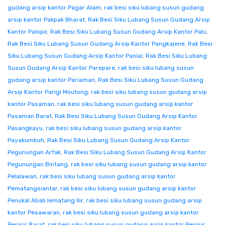
gudang arsip kantor Pagar Alam
,
rak besi siku lubang susun gudang
arsip kantor Pakpak Bharat
,
Rak Besi Siku Lubang Susun Gudang Arsip
Kantor Palopo
,
Rak Besi Siku Lubang Susun Gudang Arsip Kantor Palu
,
Rak Besi Siku Lubang Susun Gudang Arsip Kantor Pangkajene
,
Rak Besi
Siku Lubang Susun Gudang Arsip Kantor Paniai
,
Rak Besi Siku Lubang
Susun Gudang Arsip Kantor Parepare
,
rak besi siku lubang susun
gudang arsip kantor Pariaman
,
Rak Besi Siku Lubang Susun Gudang
Arsip Kantor Parigi Moutong
,
rak besi siku lubang susun gudang arsip
kantor Pasaman
,
rak besi siku lubang susun gudang arsip kantor
Pasaman Barat
,
Rak Besi Siku Lubang Susun Gudang Arsip Kantor
Pasangkayu
,
rak besi siku lubang susun gudang arsip kantor
Payakumbuh
,
Rak Besi Siku Lubang Susun Gudang Arsip Kantor
Pegunungan Arfak
,
Rak Besi Siku Lubang Susun Gudang Arsip Kantor
Pegunungan Bintang
,
rak besi siku lubang susun gudang arsip kantor
Pelalawan
,
rak besi siku lubang susun gudang arsip kantor
Pematangsiantar
,
rak besi siku lubang susun gudang arsip kantor
Penukal Abab lematang Ilir
,
rak besi siku lubang susun gudang arsip
kantor Pesawaran
,
rak besi siku lubang susun gudang arsip kantor
Pesisir Barat
,
rak besi siku lubang susun gudang arsip kantor Pesisir