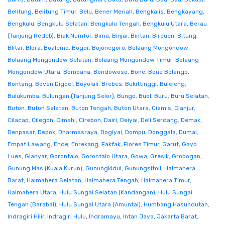
Belitung
,
Belitung Timur
,
Belu
,
Bener Meriah
,
Bengkalis
,
Bengkayang
,
Bengkulu
,
Bengkulu Selatan
,
Bengkulu Tengah
,
Bengkulu Utara
,
Berau
(Tanjung Redeb)
,
Biak Numfor
,
Bima
,
Binjai
,
Bintan
,
Bireuen
,
Bitung
,
Blitar
,
Blora
,
Boalemo
,
Bogor
,
Bojonegoro
,
Bolaang Mongondow
,
Bolaang Mongondow Selatan
,
Bolaang Mongondow Timur
,
Bolaang
Mongondow Utara
,
Bombana
,
Bondowoso
,
Bone
,
Bone Bolango
,
Bontang
,
Boven Digoel
,
Boyolali
,
Brebes
,
Bukittinggi
,
Buleleng
,
Bulukumba
,
Bulungan (Tanjung Selor)
,
Bungo
,
Buol
,
Buru
,
Buru Selatan
,
Buton
,
Buton Selatan
,
Buton Tengah
,
Buton Utara
,
Ciamis
,
Cianjur
,
Cilacap
,
Cilegon
,
Cimahi
,
Cirebon
,
Dairi
,
Deiyai
,
Deli Serdang
,
Demak
,
Denpasar
,
Depok
,
Dharmasraya
,
Dogiyai
,
Dompu
,
Donggala
,
Dumai
,
Empat Lawang
,
Ende
,
Enrekang
,
Fakfak
,
Flores Timur
,
Garut
,
Gayo
Lues
,
Gianyar
,
Gorontalo
,
Gorontalo Utara
,
Gowa
,
Gresik
,
Grobogan
,
Gunung Mas (Kuala Kurun)
,
Gunungkidul
,
Gunungsitoli
,
Halmahera
Barat
,
Halmahera Selatan
,
Halmahera Tengah
,
Halmahera Timur
,
Halmahera Utara
,
Hulu Sungai Selatan (Kandangan)
,
Hulu Sungai
Tengah (Barabai)
,
Hulu Sungai Utara (Amuntai)
,
Humbang Hasundutan
,
Indragiri Hilir
,
Indragiri Hulu
,
Indramayu
,
Intan Jaya
,
Jakarta Barat
,