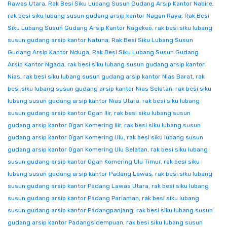
Rawas Utara
,
Rak Besi Siku Lubang Susun Gudang Arsip Kantor Nabire
,
rak besi siku lubang susun gudang arsip kantor Nagan Raya
,
Rak Besi
Siku Lubang Susun Gudang Arsip Kantor Nagekeo
,
rak besi siku lubang
susun gudang arsip kantor Natuna
,
Rak Besi Siku Lubang Susun
Gudang Arsip Kantor Nduga
,
Rak Besi Siku Lubang Susun Gudang
Arsip Kantor Ngada
,
rak besi siku lubang susun gudang arsip kantor
Nias
,
rak besi siku lubang susun gudang arsip kantor Nias Barat
,
rak
besi siku lubang susun gudang arsip kantor Nias Selatan
,
rak besi siku
lubang susun gudang arsip kantor Nias Utara
,
rak besi siku lubang
susun gudang arsip kantor Ogan Ilir
,
rak besi siku lubang susun
gudang arsip kantor Ogan Komering Ilir
,
rak besi siku lubang susun
gudang arsip kantor Ogan Komering Ulu
,
rak besi siku lubang susun
gudang arsip kantor Ogan Komering Ulu Selatan
,
rak besi siku lubang
susun gudang arsip kantor Ogan Komering Ulu Timur
,
rak besi siku
lubang susun gudang arsip kantor Padang Lawas
,
rak besi siku lubang
susun gudang arsip kantor Padang Lawas Utara
,
rak besi siku lubang
susun gudang arsip kantor Padang Pariaman
,
rak besi siku lubang
susun gudang arsip kantor Padangpanjang
,
rak besi siku lubang susun
gudang arsip kantor Padangsidempuan
,
rak besi siku lubang susun