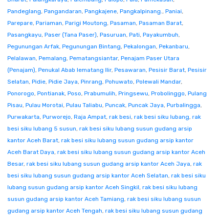
Pandeglang
,
Pangandaran
,
Pangkajene
,
Pangkalpinang.
,
Paniai
,
Parepare
,
Pariaman
,
Parigi Moutong
,
Pasaman
,
Pasaman Barat
,
Pasangkayu
,
Paser (Tana Paser)
,
Pasuruan
,
Pati
,
Payakumbuh
,
Pegunungan Arfak
,
Pegunungan Bintang
,
Pekalongan
,
Pekanbaru
,
Pelalawan
,
Pemalang
,
Pematangsiantar
,
Penajam Paser Utara
(Penajam)
,
Penukal Abab lematang Ilir
,
Pesawaran
,
Pesisir Barat
,
Pesisir
Selatan
,
Pidie
,
Pidie Jaya
,
Pinrang
,
Pohuwato
,
Polewali Mandar
,
Ponorogo
,
Pontianak
,
Poso
,
Prabumulih
,
Pringsewu
,
Probolinggo
,
Pulang
Pisau
,
Pulau Morotai
,
Pulau Taliabu
,
Puncak
,
Puncak Jaya
,
Purbalingga
,
Purwakarta
,
Purworejo
,
Raja Ampat
,
rak besi
,
rak besi siku lubang
,
rak
besi siku lubang 5 susun
,
rak besi siku lubang susun gudang arsip
kantor Aceh Barat
,
rak besi siku lubang susun gudang arsip kantor
Aceh Barat Daya
,
rak besi siku lubang susun gudang arsip kantor Aceh
Besar
,
rak besi siku lubang susun gudang arsip kantor Aceh Jaya
,
rak
besi siku lubang susun gudang arsip kantor Aceh Selatan
,
rak besi siku
lubang susun gudang arsip kantor Aceh Singkil
,
rak besi siku lubang
susun gudang arsip kantor Aceh Tamiang
,
rak besi siku lubang susun
gudang arsip kantor Aceh Tengah
,
rak besi siku lubang susun gudang