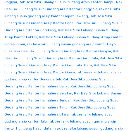
Dogiyai
,
Rak Besi Siku Lubang Susun Gudang Arsip Kantor Dompu
,
Rak
Besi Siku Lubang Susun Gudang Arsip Kantor Donggala
,
rak besi siku
lubang susun gudang arsip kantor Empat Lawang
,
Rak Besi Siku
Lubang Susun Gudang Arsip Kantor Ende
,
Rak Besi Siku Lubang Susun
Gudang Arsip Kantor Enrekang
,
Rak Besi Siku Lubang Susun Gudang
Arsip Kantor Fakfak
,
Rak Besi Siku Lubang Susun Gudang Arsip Kantor
Flores Timur
,
rak besi siku lubang susun gudang arsip kantor Gayo
Lues
,
Rak Besi Siku Lubang Susun Gudang Arsip Kantor Gianyar
,
Rak
Besi Siku Lubang Susun Gudang Arsip Kantor Gorontalo
,
Rak Besi Siku
Lubang Susun Gudang Arsip Kantor Gorontalo Utara
,
Rak Besi Siku
Lubang Susun Gudang Arsip Kantor Gowa
,
rak besi siku lubang susun
gudang arsip kantor Gunungsitoli
,
Rak Besi Siku Lubang Susun
Gudang Arsip Kantor Halmahera Barat
,
Rak Besi Siku Lubang Susun
Gudang Arsip Kantor Halmahera Selatan
,
Rak Besi Siku Lubang Susun
Gudang Arsip Kantor Halmahera Tengah
,
Rak Besi Siku Lubang Susun
Gudang Arsip Kantor Halmahera Timur
,
Rak Besi Siku Lubang Susun
Gudang Arsip Kantor Halmahera Utara
,
rak besi siku lubang susun
gudang arsip kantor Hulu
,
rak besi siku lubang susun gudang arsip
kantor Humbang Hasundutan
,
rak besi siku lubang susun gudang arsip