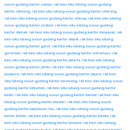
susun gudang kantor cianjur
,
rak besi siku lubang susun gudang
kantor cibinong
,
rak besi siku lubang susun gudang kantor cikarang
,
rak besi siku lubang susun gudang kantor cilacap
,
rak besi siku lubang
susun gudang kantor cirebon
,
rak besi siku lubang susun gudang
kantor demak
,
rak besi siku lubang susun gudang kantor denpasar
,
rak
besi siku lubang susun gudang kantor depok
,
rak besi siku lubang
susun gudang kantor garut
,
rak besi siku lubang susun gudang kantor
gorontalo
,
rak besi siku lubang susun gudang kantor indramayu
,
rak
besi siku lubang susun gudang kantor jakarta
,
rak besi siku lubang
susun gudang kantor jambi
,
rak besi siku lubang susun gudang kantor
jayapura
,
rak besi siku lubang susun gudang kantor jepara
,
rak besi
siku lubang susun gudang kantor karawang
,
rak besi siku lubang susun
gudang kantor kebumen
,
rak besi siku lubang susun gudang kantor
kediri
,
rak besi siku lubang susun gudang kantor kendal
,
rak besi siku
lubang susun gudang kantor kendari
,
rak besi siku lubang susun
gudang kantor kepulauan riau
,
rak besi siku lubang susun gudang
kantor klaten
,
rak besi siku lubang susun gudang kantor kolaka
,
rak
besi siku lubang susun gudang kantor konawe
,
rak besi siku lubang
susun gudang kantor kudus
,
rak besi siku lubang susun gudang kantor