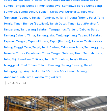
Sumba Tengah
,
Sumba Timur
,
Sumbawa
,
Sumbawa Barat
,
Sumedang
,
Sumenep
,
Sungaipenuh
,
Supiori
,
Surabaya
,
Surakarta
,
Tabalong
(Tanjung)
,
Tabanan
,
Takalar
,
Tambrauw
,
Tana Tidung (Tideng Pale)
,
Tana
Toraja
,
Tanah Bumbu (Batulicin)
,
Tanah Datar
,
Tanah Laut (Pelaihari)
,
Tangerang
,
Tangerang Selatan
,
Tanggamus
,
Tanjung Jabung Barat
,
Tanjung Jabung Timur
,
Tanjungbalai
,
Tanjungpinang
,
Tapanuli Selatan
,
Tapanuli Tengah
,
Tapanuli Utara
,
Tapin (Rantau)
,
Tarakan
,
Tasikmalaya
,
Tebing Tinggi
,
Tebo
,
Tegal
,
Teluk Bintuni
,
Teluk Wondama
,
Temanggung
,
Ternate
,
Tidore Kepulauan
,
Timor Tengah Selatan
,
Timor Tengah Utara
,
Toba
,
Tojo Una-Una
,
Tolikara
,
Tolitoli
,
Tomohon
,
Toraja Utara
,
Trenggalek
,
Tual
,
Tuban
,
Tulang Bawang
,
Tulang Bawang Barat
,
Tulungagung
,
Wajo
,
Wakatobi
,
Waropen
,
Way Kanan
,
Wonogiri
,
Wonosobo
,
Yahukimo
,
Yalimo
,
Yogyakarta
26 Juni 2024