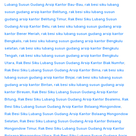
Lubang Susun Gudang Arsip Kantor Bau-Bau
,
rak besi siku lubang
susun gudang arsip kantor Belitung
,
rak besi siku lubang susun
gudang arsip kantor Belitung Timur
,
Rak Besi Siku Lubang Susun
Gudang Arsip Kantor Belu
,
rak besi siku lubang susun gudang arsip
kantor Bener Meriah
,
rak besi siku lubang susun gudang arsip kantor
Bengkalis
,
rak besi siku lubang susun gudang arsip kantor Bengkulu
selatan
,
rak besi siku lubang susun gudang arsip kantor Bengkulu
Tengah
,
rak besi siku lubang susun gudang arsip kantor Bengkulu
Utara
,
Rak Besi Siku Lubang Susun Gudang Arsip Kantor Biak Numfor
,
Rak Besi Siku Lubang Susun Gudang Arsip Kantor Bima
,
rak besi siku
lubang susun gudang arsip kantor Binjai
,
rak besi siku lubang susun
gudang arsip kantor Bintan
,
rak besi siku lubang susun gudang arsip
kantor Bireuen
,
Rak Besi Siku Lubang Susun Gudang Arsip Kantor
Bitung
,
Rak Besi Siku Lubang Susun Gudang Arsip Kantor Boalemo
,
Rak
Besi Siku Lubang Susun Gudang Arsip Kantor Bolaang Mongondow
,
Rak Besi Siku Lubang Susun Gudang Arsip Kantor Bolaang Mongondow
Selatan
,
Rak Besi Siku Lubang Susun Gudang Arsip Kantor Bolaang
Mongondow Timur
,
Rak Besi Siku Lubang Susun Gudang Arsip Kantor
Bolaang Mongondow Utara
,
Rak Besi Siku Lubang Susun Gudang Arsip