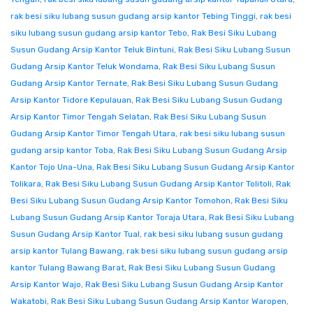
rak besi siku lubang susun gudang arsip kantor Tebing Tinggi
,
rak besi
siku lubang susun gudang arsip kantor Tebo
,
Rak Besi Siku Lubang
Susun Gudang Arsip Kantor Teluk Bintuni
,
Rak Besi Siku Lubang Susun
Gudang Arsip Kantor Teluk Wondama
,
Rak Besi Siku Lubang Susun
Gudang Arsip Kantor Ternate
,
Rak Besi Siku Lubang Susun Gudang
Arsip Kantor Tidore Kepulauan
,
Rak Besi Siku Lubang Susun Gudang
Arsip Kantor Timor Tengah Selatan
,
Rak Besi Siku Lubang Susun
Gudang Arsip Kantor Timor Tengah Utara
,
rak besi siku lubang susun
gudang arsip kantor Toba
,
Rak Besi Siku Lubang Susun Gudang Arsip
Kantor Tojo Una-Una
,
Rak Besi Siku Lubang Susun Gudang Arsip Kantor
Tolikara
,
Rak Besi Siku Lubang Susun Gudang Arsip Kantor Tolitoli
,
Rak
Besi Siku Lubang Susun Gudang Arsip Kantor Tomohon
,
Rak Besi Siku
Lubang Susun Gudang Arsip Kantor Toraja Utara
,
Rak Besi Siku Lubang
Susun Gudang Arsip Kantor Tual
,
rak besi siku lubang susun gudang
arsip kantor Tulang Bawang
,
rak besi siku lubang susun gudang arsip
kantor Tulang Bawang Barat
,
Rak Besi Siku Lubang Susun Gudang
Arsip Kantor Wajo
,
Rak Besi Siku Lubang Susun Gudang Arsip Kantor
Wakatobi
,
Rak Besi Siku Lubang Susun Gudang Arsip Kantor Waropen
,