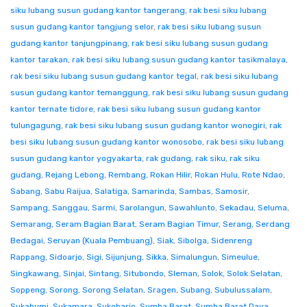
siku lubang susun gudang kantor tangerang
,
rak besi siku lubang
susun gudang kantor tangjung selor
,
rak besi siku lubang susun
gudang kantor tanjungpinang
,
rak besi siku lubang susun gudang
kantor tarakan
,
rak besi siku lubang susun gudang kantor tasikmalaya
,
rak besi siku lubang susun gudang kantor tegal
,
rak besi siku lubang
susun gudang kantor temanggung
,
rak besi siku lubang susun gudang
kantor ternate tidore
,
rak besi siku lubang susun gudang kantor
tulungagung
,
rak besi siku lubang susun gudang kantor wonogiri
,
rak
besi siku lubang susun gudang kantor wonosobo
,
rak besi siku lubang
susun gudang kantor yogyakarta
,
rak gudang
,
rak siku
,
rak siku
gudang
,
Rejang Lebong
,
Rembang
,
Rokan Hilir
,
Rokan Hulu
,
Rote Ndao
,
Sabang
,
Sabu Raijua
,
Salatiga
,
Samarinda
,
Sambas
,
Samosir
,
Sampang
,
Sanggau
,
Sarmi
,
Sarolangun
,
Sawahlunto
,
Sekadau
,
Seluma
,
Semarang
,
Seram Bagian Barat
,
Seram Bagian Timur
,
Serang
,
Serdang
Bedagai
,
Seruyan (Kuala Pembuang)
,
Siak
,
Sibolga
,
Sidenreng
Rappang
,
Sidoarjo
,
Sigi
,
Sijunjung
,
Sikka
,
Simalungun
,
Simeulue
,
Singkawang
,
Sinjai
,
Sintang
,
Situbondo
,
Sleman
,
Solok
,
Solok Selatan
,
Soppeng
,
Sorong
,
Sorong Selatan
,
Sragen
,
Subang
,
Subulussalam
,
Sukabumi
,
Sukamara
,
Sukoharjo
,
Sumba Barat
,
Sumba Barat Daya
,