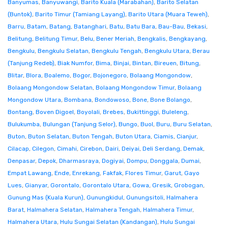
Banyumas
,
Banyuwangi
,
Barito Kuala (Marabahan)
,
Barito Selatan
(Buntok)
,
Barito Timur (Tamiang Layang)
,
Barito Utara (Muara Teweh)
,
Barru
,
Batam
,
Batang
,
Batanghari
,
Batu
,
Batu Bara
,
Bau-Bau
,
Bekasi
,
Belitung
,
Belitung Timur
,
Belu
,
Bener Meriah
,
Bengkalis
,
Bengkayang
,
Bengkulu
,
Bengkulu Selatan
,
Bengkulu Tengah
,
Bengkulu Utara
,
Berau
(Tanjung Redeb)
,
Biak Numfor
,
Bima
,
Binjai
,
Bintan
,
Bireuen
,
Bitung
,
Blitar
,
Blora
,
Boalemo
,
Bogor
,
Bojonegoro
,
Bolaang Mongondow
,
Bolaang Mongondow Selatan
,
Bolaang Mongondow Timur
,
Bolaang
Mongondow Utara
,
Bombana
,
Bondowoso
,
Bone
,
Bone Bolango
,
Bontang
,
Boven Digoel
,
Boyolali
,
Brebes
,
Bukittinggi
,
Buleleng
,
Bulukumba
,
Bulungan (Tanjung Selor)
,
Bungo
,
Buol
,
Buru
,
Buru Selatan
,
Buton
,
Buton Selatan
,
Buton Tengah
,
Buton Utara
,
Ciamis
,
Cianjur
,
Cilacap
,
Cilegon
,
Cimahi
,
Cirebon
,
Dairi
,
Deiyai
,
Deli Serdang
,
Demak
,
Denpasar
,
Depok
,
Dharmasraya
,
Dogiyai
,
Dompu
,
Donggala
,
Dumai
,
Empat Lawang
,
Ende
,
Enrekang
,
Fakfak
,
Flores Timur
,
Garut
,
Gayo
Lues
,
Gianyar
,
Gorontalo
,
Gorontalo Utara
,
Gowa
,
Gresik
,
Grobogan
,
Gunung Mas (Kuala Kurun)
,
Gunungkidul
,
Gunungsitoli
,
Halmahera
Barat
,
Halmahera Selatan
,
Halmahera Tengah
,
Halmahera Timur
,
Halmahera Utara
,
Hulu Sungai Selatan (Kandangan)
,
Hulu Sungai