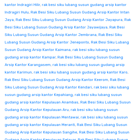
kantor Indragiri Hilir
,
rak besi siku lubang susun gudang arsip kantor
Indragiri Hulu
,
Rak Besi Siku Lubang Susun Gudang Arsip Kantor Intan
Jaya
,
Rak Besi Siku Lubang Susun Gudang Arsip Kantor Jayapura
,
Rak
Besi Siku Lubang Susun Gudang Arsip Kantor Jayawijaya
,
Rak Besi
Siku Lubang Susun Gudang Arsip Kantor Jembrana
,
Rak Besi Siku
Lubang Susun Gudang Arsip Kantor Jeneponto
,
Rak Besi Siku Lubang
Susun Gudang Arsip Kantor Kaimana
,
rak besi siku lubang susun
gudang arsip kantor Kampar
,
Rak Besi Siku Lubang Susun Gudang
Arsip Kantor Karangasem
,
rak besi siku lubang susun gudang arsip
kantor Karimun
,
rak besi siku lubang susun gudang arsip kantor Karo
,
Rak Besi Siku Lubang Susun Gudang Arsip Kantor Keerom
,
Rak Besi
Siku Lubang Susun Gudang Arsip Kantor Kendari
,
rak besi siku lubang
susun gudang arsip kantor Kepahiang
,
rak besi siku lubang susun
gudang arsip kantor Kepulauan Anambas
,
Rak Besi Siku Lubang Susun
Gudang Arsip Kantor Kepulauan Aru
,
rak besi siku lubang susun
gudang arsip kantor Kepulauan Mentawai
,
rak besi siku lubang susun
gudang arsip kantor Kepulauan Meranti
,
Rak Besi Siku Lubang Susun
Gudang Arsip Kantor Kepulauan Sangihe
,
Rak Besi Siku Lubang Susun
Gudang Arsip Kantor Kepulauan Selayar
,
Rak Besi Siku Lubang Susun