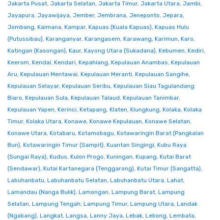
Jakarta Pusat
,
Jakarta Selatan
,
Jakarta Timur
,
Jakarta Utara
,
Jambi
,
Jayapura
,
Jayawijaya
,
Jember
,
Jembrana
,
Jeneponto
,
Jepara
,
Jombang
,
Kaimana
,
Kampar
,
Kapuas (Kuala Kapuas)
,
Kapuas Hulu
(Putussibau)
,
Karanganyar
,
Karangasem
,
Karawang
,
Karimun
,
Karo
,
Katingan (Kasongan)
,
Kaur
,
Kayong Utara (Sukadana)
,
Kebumen
,
Kediri
,
Keerom
,
Kendal
,
Kendari
,
Kepahiang
,
Kepulauan Anambas
,
Kepulauan
Aru
,
Kepulauan Mentawai
,
Kepulauan Meranti
,
Kepulauan Sangihe
,
Kepulauan Selayar
,
Kepulauan Seribu
,
Kepulauan Siau Tagulandang
Biaro
,
Kepulauan Sula
,
Kepulauan Talaud
,
Kepulauan Tanimbar
,
Kepulauan Yapen
,
Kerinci
,
Ketapang
,
Klaten
,
Klungkung
,
Kolaka
,
Kolaka
Timur
,
Kolaka Utara
,
Konawe
,
Konawe Kepulauan
,
Konawe Selatan
,
Konawe Utara
,
Kotabaru
,
Kotamobagu
,
Kotawaringin Barat (Pangkalan
Bun)
,
Kotawaringin Timur (Sampit)
,
Kuantan Singingi
,
Kubu Raya
(Sungai Raya)
,
Kudus
,
Kulon Progo
,
Kuningan
,
Kupang
,
Kutai Barat
(Sendawar)
,
Kutai Kartanegara (Tenggarong)
,
Kutai Timur (Sangatta)
,
Labuhanbatu
,
Labuhanbatu Selatan
,
Labuhanbatu Utara
,
Lahat
,
Lamandau (Nanga Bulik)
,
Lamongan
,
Lampung Barat
,
Lampung
Selatan
,
Lampung Tengah
,
Lampung Timur
,
Lampung Utara
,
Landak
(Ngabang)
,
Langkat
,
Langsa
,
Lanny Jaya
,
Lebak
,
Lebong
,
Lembata
,