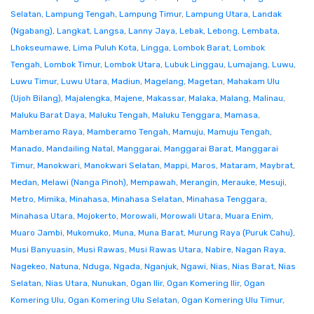
Selatan
,
Lampung Tengah
,
Lampung Timur
,
Lampung Utara
,
Landak
(Ngabang)
,
Langkat
,
Langsa
,
Lanny Jaya
,
Lebak
,
Lebong
,
Lembata
,
Lhokseumawe
,
Lima Puluh Kota
,
Lingga
,
Lombok Barat
,
Lombok
Tengah
,
Lombok Timur
,
Lombok Utara
,
Lubuk Linggau
,
Lumajang
,
Luwu
,
Luwu Timur
,
Luwu Utara
,
Madiun
,
Magelang
,
Magetan
,
Mahakam Ulu
(Ujoh Bilang)
,
Majalengka
,
Majene
,
Makassar
,
Malaka
,
Malang
,
Malinau
,
Maluku Barat Daya
,
Maluku Tengah
,
Maluku Tenggara
,
Mamasa
,
Mamberamo Raya
,
Mamberamo Tengah
,
Mamuju
,
Mamuju Tengah
,
Manado
,
Mandailing Natal
,
Manggarai
,
Manggarai Barat
,
Manggarai
Timur
,
Manokwari
,
Manokwari Selatan
,
Mappi
,
Maros
,
Mataram
,
Maybrat
,
Medan
,
Melawi (Nanga Pinoh)
,
Mempawah
,
Merangin
,
Merauke
,
Mesuji
,
Metro
,
Mimika
,
Minahasa
,
Minahasa Selatan
,
Minahasa Tenggara
,
Minahasa Utara
,
Mojokerto
,
Morowali
,
Morowali Utara
,
Muara Enim
,
Muaro Jambi
,
Mukomuko
,
Muna
,
Muna Barat
,
Murung Raya (Puruk Cahu)
,
Musi Banyuasin
,
Musi Rawas
,
Musi Rawas Utara
,
Nabire
,
Nagan Raya
,
Nagekeo
,
Natuna
,
Nduga
,
Ngada
,
Nganjuk
,
Ngawi
,
Nias
,
Nias Barat
,
Nias
Selatan
,
Nias Utara
,
Nunukan
,
Ogan Ilir
,
Ogan Komering Ilir
,
Ogan
Komering Ulu
,
Ogan Komering Ulu Selatan
,
Ogan Komering Ulu Timur
,