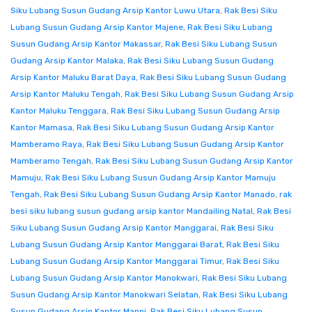
Siku Lubang Susun Gudang Arsip Kantor Luwu Utara
,
Rak Besi Siku
Lubang Susun Gudang Arsip Kantor Majene
,
Rak Besi Siku Lubang
Susun Gudang Arsip Kantor Makassar
,
Rak Besi Siku Lubang Susun
Gudang Arsip Kantor Malaka
,
Rak Besi Siku Lubang Susun Gudang
Arsip Kantor Maluku Barat Daya
,
Rak Besi Siku Lubang Susun Gudang
Arsip Kantor Maluku Tengah
,
Rak Besi Siku Lubang Susun Gudang Arsip
Kantor Maluku Tenggara
,
Rak Besi Siku Lubang Susun Gudang Arsip
Kantor Mamasa
,
Rak Besi Siku Lubang Susun Gudang Arsip Kantor
Mamberamo Raya
,
Rak Besi Siku Lubang Susun Gudang Arsip Kantor
Mamberamo Tengah
,
Rak Besi Siku Lubang Susun Gudang Arsip Kantor
Mamuju
,
Rak Besi Siku Lubang Susun Gudang Arsip Kantor Mamuju
Tengah
,
Rak Besi Siku Lubang Susun Gudang Arsip Kantor Manado
,
rak
besi siku lubang susun gudang arsip kantor Mandailing Natal
,
Rak Besi
Siku Lubang Susun Gudang Arsip Kantor Manggarai
,
Rak Besi Siku
Lubang Susun Gudang Arsip Kantor Manggarai Barat
,
Rak Besi Siku
Lubang Susun Gudang Arsip Kantor Manggarai Timur
,
Rak Besi Siku
Lubang Susun Gudang Arsip Kantor Manokwari
,
Rak Besi Siku Lubang
Susun Gudang Arsip Kantor Manokwari Selatan
,
Rak Besi Siku Lubang
Susun Gudang Arsip Kantor Mappi
,
Rak Besi Siku Lubang Susun