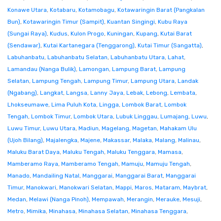
Konawe Utara
,
Kotabaru
,
Kotamobagu
,
Kotawaringin Barat (Pangkalan
Bun)
,
Kotawaringin Timur (Sampit)
,
Kuantan Singingi
,
Kubu Raya
(Sungai Raya)
,
Kudus
,
Kulon Progo
,
Kuningan
,
Kupang
,
Kutai Barat
(Sendawar)
,
Kutai Kartanegara (Tenggarong)
,
Kutai Timur (Sangatta)
,
Labuhanbatu
,
Labuhanbatu Selatan
,
Labuhanbatu Utara
,
Lahat
,
Lamandau (Nanga Bulik)
,
Lamongan
,
Lampung Barat
,
Lampung
Selatan
,
Lampung Tengah
,
Lampung Timur
,
Lampung Utara
,
Landak
(Ngabang)
,
Langkat
,
Langsa
,
Lanny Jaya
,
Lebak
,
Lebong
,
Lembata
,
Lhokseumawe
,
Lima Puluh Kota
,
Lingga
,
Lombok Barat
,
Lombok
Tengah
,
Lombok Timur
,
Lombok Utara
,
Lubuk Linggau
,
Lumajang
,
Luwu
,
Luwu Timur
,
Luwu Utara
,
Madiun
,
Magelang
,
Magetan
,
Mahakam Ulu
(Ujoh Bilang)
,
Majalengka
,
Majene
,
Makassar
,
Malaka
,
Malang
,
Malinau
,
Maluku Barat Daya
,
Maluku Tengah
,
Maluku Tenggara
,
Mamasa
,
Mamberamo Raya
,
Mamberamo Tengah
,
Mamuju
,
Mamuju Tengah
,
Manado
,
Mandailing Natal
,
Manggarai
,
Manggarai Barat
,
Manggarai
Timur
,
Manokwari
,
Manokwari Selatan
,
Mappi
,
Maros
,
Mataram
,
Maybrat
,
Medan
,
Melawi (Nanga Pinoh)
,
Mempawah
,
Merangin
,
Merauke
,
Mesuji
,
Metro
,
Mimika
,
Minahasa
,
Minahasa Selatan
,
Minahasa Tenggara
,