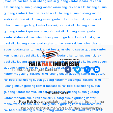
jayapura
,
rak besi siku lubang susun gudang kantor jepara
,
rak besi
siku lubang susun gudang kantor karawang
,
rak besi siku lubang susun
gudang kantor kebumen
,
rak besi siku lubang susun gudang kantor
kediri
,
rak besi siku lubang susun gudang kantor kendal
,
rak besi siku
lubang susun gudang kantor kendari
,
rak besi siku lubang susun
gudang kantor kepulauan riau
,
rak besi siku lubang susun gudang
kantor klaten
,
rak besi siku lubang susun gudang kantor kolaka
,
rak
besi siku lubang susun gudang kantor konawe
,
rak besi siku lubang
susun gudang kantor kudus
,
rak besi siku lubang susun gudang kantor
kuningan
,
rak besi siku lubang susun gudang kantor kupang ntt
,
rak
besi siku lubang susun gudang kantor lebak
,
rak besi siku lubang susun
gudang kantor luwuk banggai
,
rak besi siku lubang susun gudang
Terhubung dengan kami di :
kantor magelang
,
rak besi siku lubang susun gudang kantor magetan
,
rak besi siku lubang susun gudang kantor majalengka
,
rak besi siku
lubang susun gudang kantor makassar
,
rak besi siku lubang susun
gudang kantor mamuju sulbar
,
rak besi siku lubang susun gudang
Tentang Kami
kantor manado sulut
,
rak besi siku lubang susun gudang kantor
Raja Rak Gudang
adalah salah satu perintis pertama
manokwari
,
rak besi siku lubang susun gudang kantor mataram ntb
,
kali yang menjual, menyediakan, dan menawarkan
rak besi siku lubang susun gudang kantor medan sumut
,
rak besi siku