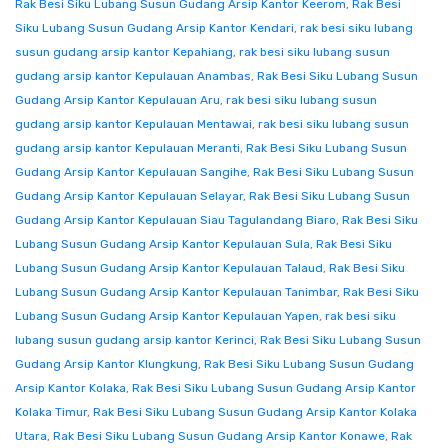
Rak Besi Siku Lubang Susun Gudang Arsip Kantor Keerom
,
Rak Besi
Siku Lubang Susun Gudang Arsip Kantor Kendari
,
rak besi siku lubang
susun gudang arsip kantor Kepahiang
,
rak besi siku lubang susun
gudang arsip kantor Kepulauan Anambas
,
Rak Besi Siku Lubang Susun
Gudang Arsip Kantor Kepulauan Aru
,
rak besi siku lubang susun
gudang arsip kantor Kepulauan Mentawai
,
rak besi siku lubang susun
gudang arsip kantor Kepulauan Meranti
,
Rak Besi Siku Lubang Susun
Gudang Arsip Kantor Kepulauan Sangihe
,
Rak Besi Siku Lubang Susun
Gudang Arsip Kantor Kepulauan Selayar
,
Rak Besi Siku Lubang Susun
Gudang Arsip Kantor Kepulauan Siau Tagulandang Biaro
,
Rak Besi Siku
Lubang Susun Gudang Arsip Kantor Kepulauan Sula
,
Rak Besi Siku
Lubang Susun Gudang Arsip Kantor Kepulauan Talaud
,
Rak Besi Siku
Lubang Susun Gudang Arsip Kantor Kepulauan Tanimbar
,
Rak Besi Siku
Lubang Susun Gudang Arsip Kantor Kepulauan Yapen
,
rak besi siku
lubang susun gudang arsip kantor Kerinci
,
Rak Besi Siku Lubang Susun
Gudang Arsip Kantor Klungkung
,
Rak Besi Siku Lubang Susun Gudang
Arsip Kantor Kolaka
,
Rak Besi Siku Lubang Susun Gudang Arsip Kantor
Kolaka Timur
,
Rak Besi Siku Lubang Susun Gudang Arsip Kantor Kolaka
Utara
,
Rak Besi Siku Lubang Susun Gudang Arsip Kantor Konawe
,
Rak