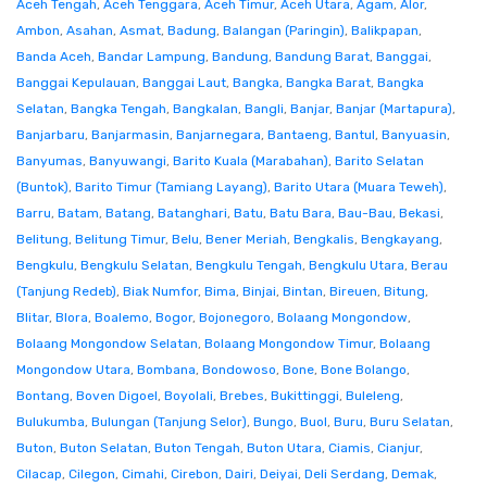
Aceh Tengah
,
Aceh Tenggara
,
Aceh Timur
,
Aceh Utara
,
Agam
,
Alor
,
Ambon
,
Asahan
,
Asmat
,
Badung
,
Balangan (Paringin)
,
Balikpapan
,
Banda Aceh
,
Bandar Lampung
,
Bandung
,
Bandung Barat
,
Banggai
,
Banggai Kepulauan
,
Banggai Laut
,
Bangka
,
Bangka Barat
,
Bangka
Selatan
,
Bangka Tengah
,
Bangkalan
,
Bangli
,
Banjar
,
Banjar (Martapura)
,
Banjarbaru
,
Banjarmasin
,
Banjarnegara
,
Bantaeng
,
Bantul
,
Banyuasin
,
Banyumas
,
Banyuwangi
,
Barito Kuala (Marabahan)
,
Barito Selatan
(Buntok)
,
Barito Timur (Tamiang Layang)
,
Barito Utara (Muara Teweh)
,
Barru
,
Batam
,
Batang
,
Batanghari
,
Batu
,
Batu Bara
,
Bau-Bau
,
Bekasi
,
Belitung
,
Belitung Timur
,
Belu
,
Bener Meriah
,
Bengkalis
,
Bengkayang
,
Bengkulu
,
Bengkulu Selatan
,
Bengkulu Tengah
,
Bengkulu Utara
,
Berau
(Tanjung Redeb)
,
Biak Numfor
,
Bima
,
Binjai
,
Bintan
,
Bireuen
,
Bitung
,
Blitar
,
Blora
,
Boalemo
,
Bogor
,
Bojonegoro
,
Bolaang Mongondow
,
Bolaang Mongondow Selatan
,
Bolaang Mongondow Timur
,
Bolaang
Mongondow Utara
,
Bombana
,
Bondowoso
,
Bone
,
Bone Bolango
,
Bontang
,
Boven Digoel
,
Boyolali
,
Brebes
,
Bukittinggi
,
Buleleng
,
Bulukumba
,
Bulungan (Tanjung Selor)
,
Bungo
,
Buol
,
Buru
,
Buru Selatan
,
Buton
,
Buton Selatan
,
Buton Tengah
,
Buton Utara
,
Ciamis
,
Cianjur
,
Cilacap
,
Cilegon
,
Cimahi
,
Cirebon
,
Dairi
,
Deiyai
,
Deli Serdang
,
Demak
,