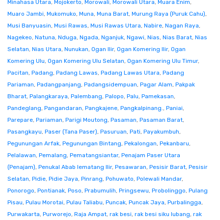
Minahasa Utara
,
Mojokerto
,
Morowali
,
Morowali Utara
,
Muara Enim
,
Muaro Jambi
,
Mukomuko
,
Muna
,
Muna Barat
,
Murung Raya (Puruk Cahu)
,
Musi Banyuasin
,
Musi Rawas
,
Musi Rawas Utara
,
Nabire
,
Nagan Raya
,
Nagekeo
,
Natuna
,
Nduga
,
Ngada
,
Nganjuk
,
Ngawi
,
Nias
,
Nias Barat
,
Nias
Selatan
,
Nias Utara
,
Nunukan
,
Ogan Ilir
,
Ogan Komering Ilir
,
Ogan
Komering Ulu
,
Ogan Komering Ulu Selatan
,
Ogan Komering Ulu Timur
,
Pacitan
,
Padang
,
Padang Lawas
,
Padang Lawas Utara
,
Padang
Pariaman
,
Padangpanjang
,
Padangsidempuan
,
Pagar Alam
,
Pakpak
Bharat
,
Palangkaraya
,
Palembang
,
Palopo
,
Palu
,
Pamekasan
,
Pandeglang
,
Pangandaran
,
Pangkajene
,
Pangkalpinang.
,
Paniai
,
Parepare
,
Pariaman
,
Parigi Moutong
,
Pasaman
,
Pasaman Barat
,
Pasangkayu
,
Paser (Tana Paser)
,
Pasuruan
,
Pati
,
Payakumbuh
,
Pegunungan Arfak
,
Pegunungan Bintang
,
Pekalongan
,
Pekanbaru
,
Pelalawan
,
Pemalang
,
Pematangsiantar
,
Penajam Paser Utara
(Penajam)
,
Penukal Abab lematang Ilir
,
Pesawaran
,
Pesisir Barat
,
Pesisir
Selatan
,
Pidie
,
Pidie Jaya
,
Pinrang
,
Pohuwato
,
Polewali Mandar
,
Ponorogo
,
Pontianak
,
Poso
,
Prabumulih
,
Pringsewu
,
Probolinggo
,
Pulang
Pisau
,
Pulau Morotai
,
Pulau Taliabu
,
Puncak
,
Puncak Jaya
,
Purbalingga
,
Purwakarta
,
Purworejo
,
Raja Ampat
,
rak besi
,
rak besi siku lubang
,
rak