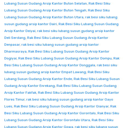
Lubang Susun Gudang Arsip Kantor Buton Selatan
,
Rak Besi Siku
Lubang Susun Gudang Arsip Kantor Buton Tengah
,
Rak Besi Siku
Lubang Susun Gudang Arsip Kantor Buton Utara
,
rak besi siku lubang
susun gudang arsip kantor Dairi
,
Rak Besi Siku Lubang Susun Gudang
Arsip Kantor Deiyai
,
rak besi siku lubang susun gudang arsip kantor
Deli Serdang
,
Rak Besi Siku Lubang Susun Gudang Arsip Kantor
Denpasar
,
rak besi siku lubang susun gudang arsip kantor
Dharmasraya
,
Rak Besi Siku Lubang Susun Gudang Arsip Kantor
Dogiyai
,
Rak Besi Siku Lubang Susun Gudang Arsip Kantor Dompu
,
Rak
Besi Siku Lubang Susun Gudang Arsip Kantor Donggala
,
rak besi siku
lubang susun gudang arsip kantor Empat Lawang
,
Rak Besi Siku
Lubang Susun Gudang Arsip Kantor Ende
,
Rak Besi Siku Lubang Susun
Gudang Arsip Kantor Enrekang
,
Rak Besi Siku Lubang Susun Gudang
Arsip Kantor Fakfak
,
Rak Besi Siku Lubang Susun Gudang Arsip Kantor
Flores Timur
,
rak besi siku lubang susun gudang arsip kantor Gayo
Lues
,
Rak Besi Siku Lubang Susun Gudang Arsip Kantor Gianyar
,
Rak
Besi Siku Lubang Susun Gudang Arsip Kantor Gorontalo
,
Rak Besi Siku
Lubang Susun Gudang Arsip Kantor Gorontalo Utara
,
Rak Besi Siku
Lubang Susun Gudang Arsip Kantor Gowa
,
rak besi siku lubang susun