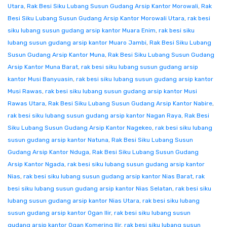
Utara
,
Rak Besi Siku Lubang Susun Gudang Arsip Kantor Morowali
,
Rak
Besi Siku Lubang Susun Gudang Arsip Kantor Morowali Utara
,
rak besi
siku lubang susun gudang arsip kantor Muara Enim
,
rak besi siku
lubang susun gudang arsip kantor Muaro Jambi
,
Rak Besi Siku Lubang
Susun Gudang Arsip Kantor Muna
,
Rak Besi Siku Lubang Susun Gudang
Arsip Kantor Muna Barat
,
rak besi siku lubang susun gudang arsip
kantor Musi Banyuasin
,
rak besi siku lubang susun gudang arsip kantor
Musi Rawas
,
rak besi siku lubang susun gudang arsip kantor Musi
Rawas Utara
,
Rak Besi Siku Lubang Susun Gudang Arsip Kantor Nabire
,
rak besi siku lubang susun gudang arsip kantor Nagan Raya
,
Rak Besi
Siku Lubang Susun Gudang Arsip Kantor Nagekeo
,
rak besi siku lubang
susun gudang arsip kantor Natuna
,
Rak Besi Siku Lubang Susun
Gudang Arsip Kantor Nduga
,
Rak Besi Siku Lubang Susun Gudang
Arsip Kantor Ngada
,
rak besi siku lubang susun gudang arsip kantor
Nias
,
rak besi siku lubang susun gudang arsip kantor Nias Barat
,
rak
besi siku lubang susun gudang arsip kantor Nias Selatan
,
rak besi siku
lubang susun gudang arsip kantor Nias Utara
,
rak besi siku lubang
susun gudang arsip kantor Ogan Ilir
,
rak besi siku lubang susun
gudang arsip kantor Ogan Komering Ilir
,
rak besi siku lubang susun