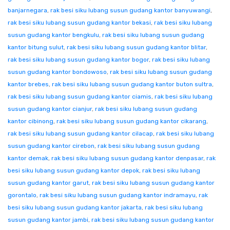
banjarnegara
,
rak besi siku lubang susun gudang kantor banyuwangi
,
rak besi siku lubang susun gudang kantor bekasi
,
rak besi siku lubang
susun gudang kantor bengkulu
,
rak besi siku lubang susun gudang
kantor bitung sulut
,
rak besi siku lubang susun gudang kantor blitar
,
rak besi siku lubang susun gudang kantor bogor
,
rak besi siku lubang
susun gudang kantor bondowoso
,
rak besi siku lubang susun gudang
kantor brebes
,
rak besi siku lubang susun gudang kantor buton sultra
,
rak besi siku lubang susun gudang kantor ciamis
,
rak besi siku lubang
susun gudang kantor cianjur
,
rak besi siku lubang susun gudang
kantor cibinong
,
rak besi siku lubang susun gudang kantor cikarang
,
rak besi siku lubang susun gudang kantor cilacap
,
rak besi siku lubang
susun gudang kantor cirebon
,
rak besi siku lubang susun gudang
kantor demak
,
rak besi siku lubang susun gudang kantor denpasar
,
rak
besi siku lubang susun gudang kantor depok
,
rak besi siku lubang
susun gudang kantor garut
,
rak besi siku lubang susun gudang kantor
gorontalo
,
rak besi siku lubang susun gudang kantor indramayu
,
rak
besi siku lubang susun gudang kantor jakarta
,
rak besi siku lubang
susun gudang kantor jambi
,
rak besi siku lubang susun gudang kantor