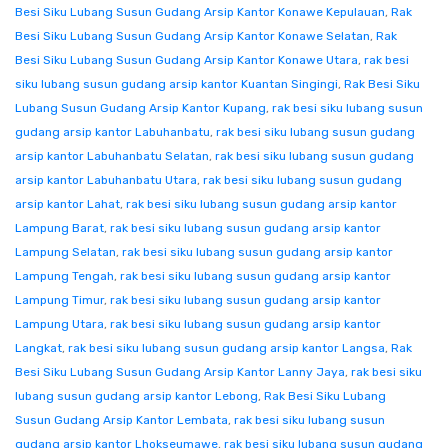
Besi Siku Lubang Susun Gudang Arsip Kantor Konawe Kepulauan
,
Rak
Besi Siku Lubang Susun Gudang Arsip Kantor Konawe Selatan
,
Rak
Besi Siku Lubang Susun Gudang Arsip Kantor Konawe Utara
,
rak besi
siku lubang susun gudang arsip kantor Kuantan Singingi
,
Rak Besi Siku
Lubang Susun Gudang Arsip Kantor Kupang
,
rak besi siku lubang susun
gudang arsip kantor Labuhanbatu
,
rak besi siku lubang susun gudang
arsip kantor Labuhanbatu Selatan
,
rak besi siku lubang susun gudang
arsip kantor Labuhanbatu Utara
,
rak besi siku lubang susun gudang
arsip kantor Lahat
,
rak besi siku lubang susun gudang arsip kantor
Lampung Barat
,
rak besi siku lubang susun gudang arsip kantor
Lampung Selatan
,
rak besi siku lubang susun gudang arsip kantor
Lampung Tengah
,
rak besi siku lubang susun gudang arsip kantor
Lampung Timur
,
rak besi siku lubang susun gudang arsip kantor
Lampung Utara
,
rak besi siku lubang susun gudang arsip kantor
Langkat
,
rak besi siku lubang susun gudang arsip kantor Langsa
,
Rak
Besi Siku Lubang Susun Gudang Arsip Kantor Lanny Jaya
,
rak besi siku
lubang susun gudang arsip kantor Lebong
,
Rak Besi Siku Lubang
Susun Gudang Arsip Kantor Lembata
,
rak besi siku lubang susun
gudang arsip kantor Lhokseumawe
,
rak besi siku lubang susun gudang