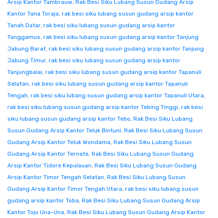
Arsip Kantor Tambrauw
,
Rak Besi Siku Lubang Susun Gudang Arsip
Kantor Tana Toraja
,
rak besi siku lubang susun gudang arsip kantor
Tanah Datar
,
rak besi siku lubang susun gudang arsip kantor
Tanggamus
,
rak besi siku lubang susun gudang arsip kantor Tanjung
Jabung Barat
,
rak besi siku lubang susun gudang arsip kantor Tanjung
Jabung Timur
,
rak besi siku lubang susun gudang arsip kantor
Tanjungbalai
,
rak besi siku lubang susun gudang arsip kantor Tapanuli
Selatan
,
rak besi siku lubang susun gudang arsip kantor Tapanuli
Tengah
,
rak besi siku lubang susun gudang arsip kantor Tapanuli Utara
,
rak besi siku lubang susun gudang arsip kantor Tebing Tinggi
,
rak besi
siku lubang susun gudang arsip kantor Tebo
,
Rak Besi Siku Lubang
Susun Gudang Arsip Kantor Teluk Bintuni
,
Rak Besi Siku Lubang Susun
Gudang Arsip Kantor Teluk Wondama
,
Rak Besi Siku Lubang Susun
Gudang Arsip Kantor Ternate
,
Rak Besi Siku Lubang Susun Gudang
Arsip Kantor Tidore Kepulauan
,
Rak Besi Siku Lubang Susun Gudang
Arsip Kantor Timor Tengah Selatan
,
Rak Besi Siku Lubang Susun
Gudang Arsip Kantor Timor Tengah Utara
,
rak besi siku lubang susun
gudang arsip kantor Toba
,
Rak Besi Siku Lubang Susun Gudang Arsip
Kantor Tojo Una-Una
,
Rak Besi Siku Lubang Susun Gudang Arsip Kantor