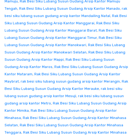
Mamuju
,
Rak Besi Siku Lubang Susun Gudang Arsip Kantor Mamuju
Tengah
,
Rak Besi Siku Lubang Susun Gudang Arsip Kantor Manado
,
rak
besi siku lubang susun gudang arsip kantor Mandailing Natal
,
Rak Besi
Siku Lubang Susun Gudang Arsip Kantor Manggarai
,
Rak Besi Siku
Lubang Susun Gudang Arsip Kantor Manggarai Barat
,
Rak Besi Siku
Lubang Susun Gudang Arsip Kantor Manggarai Timur
,
Rak Besi Siku
Lubang Susun Gudang Arsip Kantor Manokwari
,
Rak Besi Siku Lubang
Susun Gudang Arsip Kantor Manokwari Selatan
,
Rak Besi Siku Lubang
Susun Gudang Arsip Kantor Mappi
,
Rak Besi Siku Lubang Susun
Gudang Arsip Kantor Maros
,
Rak Besi Siku Lubang Susun Gudang Arsip
Kantor Mataram
,
Rak Besi Siku Lubang Susun Gudang Arsip Kantor
Maybrat
,
rak besi siku lubang susun gudang arsip kantor Merangin
,
Rak
Besi Siku Lubang Susun Gudang Arsip Kantor Merauke
,
rak besi siku
lubang susun gudang arsip kantor Mesuji
,
rak besi siku lubang susun
gudang arsip kantor Metro
,
Rak Besi Siku Lubang Susun Gudang Arsip
Kantor Mimika
,
Rak Besi Siku Lubang Susun Gudang Arsip Kantor
Minahasa
,
Rak Besi Siku Lubang Susun Gudang Arsip Kantor Minahasa
Selatan
,
Rak Besi Siku Lubang Susun Gudang Arsip Kantor Minahasa
Tenggara
,
Rak Besi Siku Lubang Susun Gudang Arsip Kantor Minahasa