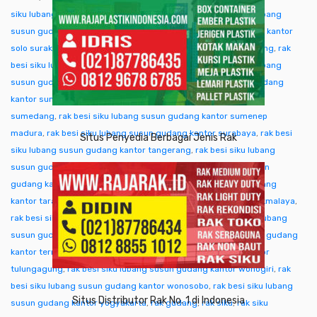
siku lubang susun gudang kantor singkawang
,
rak besi siku lubang
susun gudang kantor sofifi
,
rak besi siku lubang susun gudang kantor
solo surakarta
,
rak besi siku lubang susun gudang kantor sorong
,
rak
besi siku lubang susun gudang kantor subang
,
rak besi siku lubang
susun gudang kantor sukabumi
,
rak besi siku lubang susun gudang
kantor sumba ntt
,
rak besi siku lubang susun gudang kantor
sumedang
,
rak besi siku lubang susun gudang kantor sumenep
madura
,
rak besi siku lubang susun gudang kantor surabaya
,
rak besi
Situs Penyedia Berbagai Jenis Rak
siku lubang susun gudang kantor tangerang
,
rak besi siku lubang
susun gudang kantor tangjung selor
,
rak besi siku lubang susun
gudang kantor tanjungpinang
,
rak besi siku lubang susun gudang
kantor tarakan
,
rak besi siku lubang susun gudang kantor tasikmalaya
,
rak besi siku lubang susun gudang kantor tegal
,
rak besi siku lubang
susun gudang kantor temanggung
,
rak besi siku lubang susun gudang
kantor ternate tidore
,
rak besi siku lubang susun gudang kantor
tulungagung
,
rak besi siku lubang susun gudang kantor wonogiri
,
rak
besi siku lubang susun gudang kantor wonosobo
,
rak besi siku lubang
Situs Distributor Rak No. 1 di Indonesia
susun gudang kantor yogyakarta
,
rak gudang
,
rak siku
,
rak siku