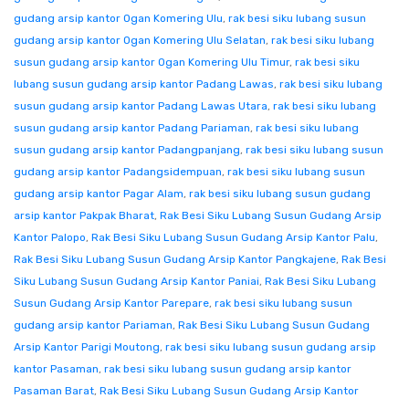
gudang arsip kantor Ogan Komering Ulu
,
rak besi siku lubang susun
gudang arsip kantor Ogan Komering Ulu Selatan
,
rak besi siku lubang
susun gudang arsip kantor Ogan Komering Ulu Timur
,
rak besi siku
lubang susun gudang arsip kantor Padang Lawas
,
rak besi siku lubang
susun gudang arsip kantor Padang Lawas Utara
,
rak besi siku lubang
susun gudang arsip kantor Padang Pariaman
,
rak besi siku lubang
susun gudang arsip kantor Padangpanjang
,
rak besi siku lubang susun
gudang arsip kantor Padangsidempuan
,
rak besi siku lubang susun
gudang arsip kantor Pagar Alam
,
rak besi siku lubang susun gudang
arsip kantor Pakpak Bharat
,
Rak Besi Siku Lubang Susun Gudang Arsip
Kantor Palopo
,
Rak Besi Siku Lubang Susun Gudang Arsip Kantor Palu
,
Rak Besi Siku Lubang Susun Gudang Arsip Kantor Pangkajene
,
Rak Besi
Siku Lubang Susun Gudang Arsip Kantor Paniai
,
Rak Besi Siku Lubang
Susun Gudang Arsip Kantor Parepare
,
rak besi siku lubang susun
gudang arsip kantor Pariaman
,
Rak Besi Siku Lubang Susun Gudang
Arsip Kantor Parigi Moutong
,
rak besi siku lubang susun gudang arsip
kantor Pasaman
,
rak besi siku lubang susun gudang arsip kantor
Pasaman Barat
,
Rak Besi Siku Lubang Susun Gudang Arsip Kantor