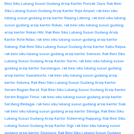
Besi Siku Lubang Susun Gudang Arsip Kantor Puncak Jaya
,
Rak Besi
Siku Lubang Susun Gudang Arsip Kantor Raja Ampat
,
rak besi siku
lubang susun gudang arsip kantor Rejang Lebong
,
rak besi siku lubang
susun gudang arsip kantor Rokan
,
rak besi siku lubang susun gudang
arsip kantor Rokan Hilir
,
Rak Besi Siku Lubang Susun Gudang Arsip
Kantor Rote Ndao
,
rak besi siku lubang susun gudang arsip kantor
Sabang
,
Rak Besi Siku Lubang Susun Gudang Arsip Kantor Sabu Raijua
,
rak besi siku lubang susun gudang arsip kantor Samosir
,
Rak Besi Siku
Lubang Susun Gudang Arsip Kantor Sarmi
,
rak besi siku lubang susun
gudang arsip kantor Sarolangun
,
rak besi siku lubang susun gudang
arsip kantor Sawahlunto
,
rak besi siku lubang susun gudang arsip
kantor Seluma
,
Rak Besi Siku Lubang Susun Gudang Arsip Kantor
Seram Bagian Barat
,
Rak Besi Siku Lubang Susun Gudang Arsip Kantor
Seram Bagian Timur
,
rak besi siku lubang susun gudang arsip kantor
Serdang Bedagai
,
rak besi siku lubang susun gudang arsip kantor Siak
,
rak besi siku lubang susun gudang arsip kantor Sibolga
,
Rak Besi Siku
Lubang Susun Gudang Arsip Kantor Sidenreng Rappang
,
Rak Besi Siku
Lubang Susun Gudang Arsip Kantor Sigi
,
rak besi siku lubang susun
gudang arsip kantor Sijunjung
,
Rak Besi Siku Lubang Susun Gudang