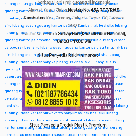
berbagai jenis rak gudang di Indonesia
lubang susun gudang kantor merauke
,
rak besi siku lubang susun
Alamat Kami : Jalan
Mastrip No. 45A RT.7/RW.3,
gudang kantor morowali
,
rak besi siku lubang susun gudang kantor
Rambutan
, Kec. Ciracas, Jakarta Timur, DKI Jakarta
nunukan
,
rak besi siku lubang susun gudang kantor pacitan
,
rak besi
siku lubang susun gudang kantor padang sumbar
13830
,
rak besi siku lubang
susun gudang kantor palangkaraya
,
rak besi siku lubang susun
Kantor Kami Buka
Setiap Hari (Kecuali Libur Nasional),
gudang kantor palembang
,
rak besi siku lubang susun gudang kantor
08.00 – 17.00 WIB
palopo
,
rak besi siku lubang susun gudang kantor palu sulteng
,
rak besi
siku lubang susun gudang kantor pandeglang
,
rak besi siku lubang
Situs Penyedia Rak Minimarket
susun gudang kantor pangkalpinang
,
rak besi siku lubang susun
gudang kantor pare-pare
,
rak besi siku lubang susun gudang kantor
pasuruan
,
rak besi siku lubang susun gudang kantor pati
,
rak besi siku
lubang susun gudang kantor pekalongan
,
rak besi siku lubang susun
gudang kantor pekanbaru
,
rak besi siku lubang susun gudang kantor
pemalang
,
rak besi siku lubang susun gudang kantor pontianak
,
rak
besi siku lubang susun gudang kantor purwakarta
,
rak besi siku lubang
susun gudang kantor purwokerto banyumas
,
rak besi siku lubang
susun gudang kantor samarinda
,
rak besi siku lubang susun gudang
Situs Penyedia Produk Plastik Premium
kantor semarang
,
rak besi siku lubang susun gudang kantor serang
banten
,
rak besi siku lubang susun gudang kantor sidoarjo
,
rak besi