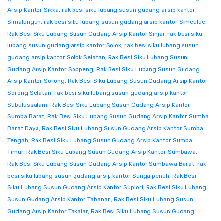
Arsip Kantor Sikka
,
rak besi siku lubang susun gudang arsip kantor
Simalungun
,
rak besi siku lubang susun gudang arsip kantor Simeulue
,
Rak Besi Siku Lubang Susun Gudang Arsip Kantor Sinjai
,
rak besi siku
lubang susun gudang arsip kantor Solok
,
rak besi siku lubang susun
gudang arsip kantor Solok Selatan
,
Rak Besi Siku Lubang Susun
Gudang Arsip Kantor Soppeng
,
Rak Besi Siku Lubang Susun Gudang
Arsip Kantor Sorong
,
Rak Besi Siku Lubang Susun Gudang Arsip Kantor
Sorong Selatan
,
rak besi siku lubang susun gudang arsip kantor
Subulussalam
,
Rak Besi Siku Lubang Susun Gudang Arsip Kantor
Sumba Barat
,
Rak Besi Siku Lubang Susun Gudang Arsip Kantor Sumba
Barat Daya
,
Rak Besi Siku Lubang Susun Gudang Arsip Kantor Sumba
Tengah
,
Rak Besi Siku Lubang Susun Gudang Arsip Kantor Sumba
Timur
,
Rak Besi Siku Lubang Susun Gudang Arsip Kantor Sumbawa
,
Rak Besi Siku Lubang Susun Gudang Arsip Kantor Sumbawa Barat
,
rak
besi siku lubang susun gudang arsip kantor Sungaipenuh
,
Rak Besi
Siku Lubang Susun Gudang Arsip Kantor Supiori
,
Rak Besi Siku Lubang
Susun Gudang Arsip Kantor Tabanan
,
Rak Besi Siku Lubang Susun
Gudang Arsip Kantor Takalar
,
Rak Besi Siku Lubang Susun Gudang