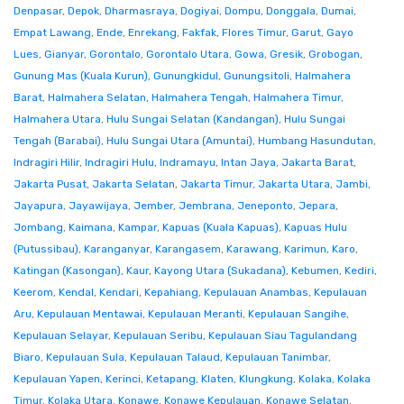
Denpasar
,
Depok
,
Dharmasraya
,
Dogiyai
,
Dompu
,
Donggala
,
Dumai
,
Empat Lawang
,
Ende
,
Enrekang
,
Fakfak
,
Flores Timur
,
Garut
,
Gayo
Lues
,
Gianyar
,
Gorontalo
,
Gorontalo Utara
,
Gowa
,
Gresik
,
Grobogan
,
Gunung Mas (Kuala Kurun)
,
Gunungkidul
,
Gunungsitoli
,
Halmahera
Barat
,
Halmahera Selatan
,
Halmahera Tengah
,
Halmahera Timur
,
Halmahera Utara
,
Hulu Sungai Selatan (Kandangan)
,
Hulu Sungai
Tengah (Barabai)
,
Hulu Sungai Utara (Amuntai)
,
Humbang Hasundutan
,
Indragiri Hilir
,
Indragiri Hulu
,
Indramayu
,
Intan Jaya
,
Jakarta Barat
,
Jakarta Pusat
,
Jakarta Selatan
,
Jakarta Timur
,
Jakarta Utara
,
Jambi
,
Jayapura
,
Jayawijaya
,
Jember
,
Jembrana
,
Jeneponto
,
Jepara
,
Jombang
,
Kaimana
,
Kampar
,
Kapuas (Kuala Kapuas)
,
Kapuas Hulu
(Putussibau)
,
Karanganyar
,
Karangasem
,
Karawang
,
Karimun
,
Karo
,
Katingan (Kasongan)
,
Kaur
,
Kayong Utara (Sukadana)
,
Kebumen
,
Kediri
,
Keerom
,
Kendal
,
Kendari
,
Kepahiang
,
Kepulauan Anambas
,
Kepulauan
Aru
,
Kepulauan Mentawai
,
Kepulauan Meranti
,
Kepulauan Sangihe
,
Kepulauan Selayar
,
Kepulauan Seribu
,
Kepulauan Siau Tagulandang
Biaro
,
Kepulauan Sula
,
Kepulauan Talaud
,
Kepulauan Tanimbar
,
Kepulauan Yapen
,
Kerinci
,
Ketapang
,
Klaten
,
Klungkung
,
Kolaka
,
Kolaka
Timur
,
Kolaka Utara
,
Konawe
,
Konawe Kepulauan
,
Konawe Selatan
,