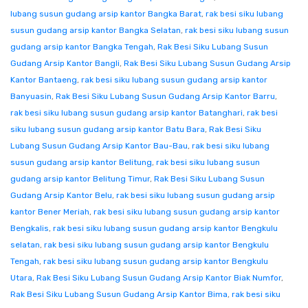
lubang susun gudang arsip kantor Bangka Barat
,
rak besi siku lubang
susun gudang arsip kantor Bangka Selatan
,
rak besi siku lubang susun
gudang arsip kantor Bangka Tengah
,
Rak Besi Siku Lubang Susun
Gudang Arsip Kantor Bangli
,
Rak Besi Siku Lubang Susun Gudang Arsip
Kantor Bantaeng
,
rak besi siku lubang susun gudang arsip kantor
Banyuasin
,
Rak Besi Siku Lubang Susun Gudang Arsip Kantor Barru
,
rak besi siku lubang susun gudang arsip kantor Batanghari
,
rak besi
siku lubang susun gudang arsip kantor Batu Bara
,
Rak Besi Siku
Lubang Susun Gudang Arsip Kantor Bau-Bau
,
rak besi siku lubang
susun gudang arsip kantor Belitung
,
rak besi siku lubang susun
gudang arsip kantor Belitung Timur
,
Rak Besi Siku Lubang Susun
Gudang Arsip Kantor Belu
,
rak besi siku lubang susun gudang arsip
kantor Bener Meriah
,
rak besi siku lubang susun gudang arsip kantor
Bengkalis
,
rak besi siku lubang susun gudang arsip kantor Bengkulu
selatan
,
rak besi siku lubang susun gudang arsip kantor Bengkulu
Tengah
,
rak besi siku lubang susun gudang arsip kantor Bengkulu
Utara
,
Rak Besi Siku Lubang Susun Gudang Arsip Kantor Biak Numfor
,
Rak Besi Siku Lubang Susun Gudang Arsip Kantor Bima
,
rak besi siku