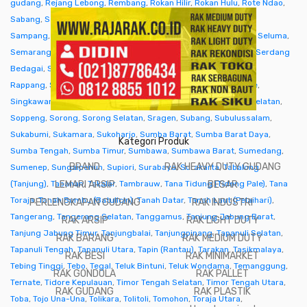
gudang
,
Rejang Lebong
,
Rembang
,
Rokan Hilir
,
Rokan Hulu
,
Rote Ndao
,
Sabang
,
Sabu Raijua
,
Salatiga
,
Samarinda
,
Sambas
,
Samosir
,
Sampang
,
Sanggau
,
Sarmi
,
Sarolangun
,
Sawahlunto
,
Sekadau
,
Seluma
,
Semarang
,
Seram Bagian Barat
,
Seram Bagian Timur
,
Serang
,
Serdang
Bedagai
,
Seruyan (Kuala Pembuang)
,
Siak
,
Sibolga
,
Sidenreng
Rappang
,
Sidoarjo
,
Sigi
,
Sijunjung
,
Sikka
,
Simalungun
,
Simeulue
,
Singkawang
,
Sinjai
,
Sintang
,
Situbondo
,
Sleman
,
Solok
,
Solok Selatan
,
Soppeng
,
Sorong
,
Sorong Selatan
,
Sragen
,
Subang
,
Subulussalam
,
Sukabumi
,
Sukamara
,
Sukoharjo
,
Sumba Barat
,
Sumba Barat Daya
,
Kategori Produk
Sumba Tengah
,
Sumba Timur
,
Sumbawa
,
Sumbawa Barat
,
Sumedang
,
BRAND
RAK HEAVY DUTY GUDANG
Sumenep
,
Sungaipenuh
,
Supiori
,
Surabaya
,
Surakarta
,
Tabalong
(Tanjung)
,
Tabanan
LEMARI ARSIP
,
Takalar
,
Tambrauw
,
Tana Tidung (Tideng Pale)
BESAR
,
Tana
Toraja
,
Tanah Bumbu (Batulicin)
,
Tanah Datar
,
Tanah Laut (Pelaihari)
,
PERLENGKAPAN GUDANG
RAK INDUSTRI
Tangerang
,
Tangerang Selatan
,
Tanggamus
,
Tanjung Jabung Barat
,
RAK ARSIP
RAK LIGHT DUTY
Tanjung Jabung Timur
,
Tanjungbalai
,
Tanjungpinang
,
Tapanuli Selatan
,
RAK BARANG
RAK MEDIUM DUTY
Tapanuli Tengah
,
Tapanuli Utara
,
Tapin (Rantau)
,
Tarakan
,
Tasikmalaya
,
RAK BESI
RAK MINIMARKET
Tebing Tinggi
,
Tebo
,
Tegal
,
Teluk Bintuni
,
Teluk Wondama
,
Temanggung
,
RAK GONDOLA
RAK PALLET
Ternate
,
Tidore Kepulauan
,
Timor Tengah Selatan
,
Timor Tengah Utara
,
RAK GUDANG
RAK PLASTIK
Toba
,
Tojo Una-Una
,
Tolikara
,
Tolitoli
,
Tomohon
,
Toraja Utara
,