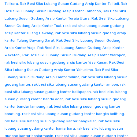
Tolikara
,
Rak Besi Siku Lubang Susun Gudang Arsip Kantor Tolitoli
,
Rak
Besi Siku Lubang Susun Gudang Arsip Kantor Tomohon
,
Rak Besi Siku
Lubang Susun Gudang Arsip Kantor Toraja Utara
,
Rak Besi Siku Lubang
Susun Gudang Arsip Kantor Tual
,
rak besi siku lubang susun gudang
arsip kantor Tulang Bawang
,
rak besi siku lubang susun gudang arsip
kantor Tulang Bawang Barat
,
Rak Besi Siku Lubang Susun Gudang
Arsip Kantor Wajo
,
Rak Besi Siku Lubang Susun Gudang Arsip Kantor
Wakatobi
,
Rak Besi Siku Lubang Susun Gudang Arsip Kantor Waropen
,
rak besi siku lubang susun gudang arsip kantor Way Kanan
,
Rak Besi
Siku Lubang Susun Gudang Arsip Kantor Yahukimo
,
Rak Besi Siku
Lubang Susun Gudang Arsip Kantor Yalimo
,
rak besi siku lubang susun
gudang kantor
,
rak besi siku lubang susun gudang kantor ambon
,
rak
besi siku lubang susun gudang kantor balikpapan
,
rak besi siku lubang
susun gudang kantor banda aceh
,
rak besi siku lubang susun gudang
kantor bandar lampung
,
rak besi siku lubang susun gudang kantor
bandung
,
rak besi siku lubang susun gudang kantor bangka belitung
,
rak besi siku lubang susun gudang kantor bangkalan
,
rak besi siku
lubang susun gudang kantor banjarbaru
,
rak besi siku lubang susun
gudang kantor banjarmasin
,
rak besi siku lubang susun gudang kantor