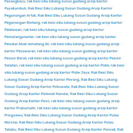
Pasangkayu
,
rak besi siku lubang susun gudang arsip kantor
Payakumbuh
,
Rak Besi Siku Lubang Susun Gudang Arsip Kantor
Pegunungan Arfak
,
Rak Besi Siku Lubang Susun Gudang Arsip Kantor
Pegunungan Bintang
,
rak besi siku lubang susun gudang arsip kantor
Pelalawan
,
rak besi siku lubang susun gudang arsip kantor
Pematangsiantar
,
rak besi siku lubang susun gudang arsip kantor
Penukal Abab lematang Ilir
,
rak besi siku lubang susun gudang arsip
kantor Pesawaran
,
rak besi siku lubang susun gudang arsip kantor
Pesisir Barat
,
rak besi siku lubang susun gudang arsip kantor Pesisir
Selatan
,
rak besi siku lubang susun gudang arsip kantor Pidie
,
rak besi
siku lubang susun gudang arsip kantor Pidie Jaya
,
Rak Besi Siku
Lubang Susun Gudang Arsip Kantor Pinrang
,
Rak Besi Siku Lubang
Susun Gudang Arsip Kantor Pohuwato
,
Rak Besi Siku Lubang Susun
Gudang Arsip Kantor Polewali Mandar
,
Rak Besi Siku Lubang Susun
Gudang Arsip Kantor Poso
,
rak besi siku lubang susun gudang arsip
kantor Prabumulih
,
rak besi siku lubang susun gudang arsip kantor
Pringsewu
,
Rak Besi Siku Lubang Susun Gudang Arsip Kantor Pulau
Morotai
,
Rak Besi Siku Lubang Susun Gudang Arsip Kantor Pulau
Taliabu
,
Rak Besi Siku Lubang Susun Gudang Arsip Kantor Puncak
,
Rak