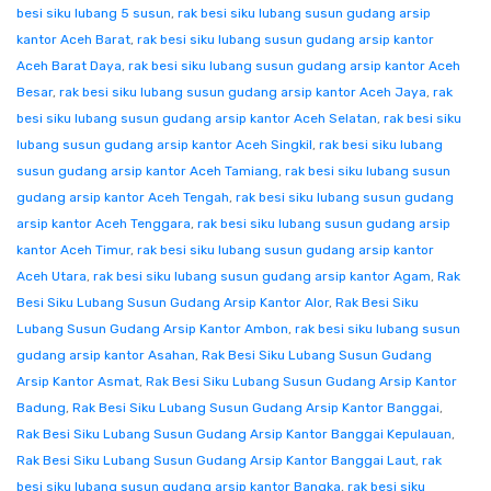
besi siku lubang 5 susun
,
rak besi siku lubang susun gudang arsip
kantor Aceh Barat
,
rak besi siku lubang susun gudang arsip kantor
Aceh Barat Daya
,
rak besi siku lubang susun gudang arsip kantor Aceh
Besar
,
rak besi siku lubang susun gudang arsip kantor Aceh Jaya
,
rak
besi siku lubang susun gudang arsip kantor Aceh Selatan
,
rak besi siku
lubang susun gudang arsip kantor Aceh Singkil
,
rak besi siku lubang
susun gudang arsip kantor Aceh Tamiang
,
rak besi siku lubang susun
gudang arsip kantor Aceh Tengah
,
rak besi siku lubang susun gudang
arsip kantor Aceh Tenggara
,
rak besi siku lubang susun gudang arsip
kantor Aceh Timur
,
rak besi siku lubang susun gudang arsip kantor
Aceh Utara
,
rak besi siku lubang susun gudang arsip kantor Agam
,
Rak
Besi Siku Lubang Susun Gudang Arsip Kantor Alor
,
Rak Besi Siku
Lubang Susun Gudang Arsip Kantor Ambon
,
rak besi siku lubang susun
gudang arsip kantor Asahan
,
Rak Besi Siku Lubang Susun Gudang
Arsip Kantor Asmat
,
Rak Besi Siku Lubang Susun Gudang Arsip Kantor
Badung
,
Rak Besi Siku Lubang Susun Gudang Arsip Kantor Banggai
,
Rak Besi Siku Lubang Susun Gudang Arsip Kantor Banggai Kepulauan
,
Rak Besi Siku Lubang Susun Gudang Arsip Kantor Banggai Laut
,
rak
besi siku lubang susun gudang arsip kantor Bangka
,
rak besi siku