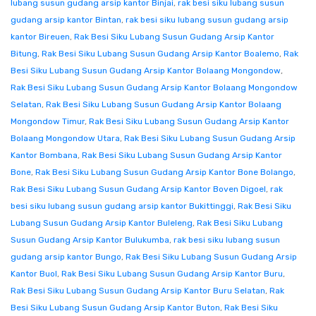
lubang susun gudang arsip kantor Binjai
,
rak besi siku lubang susun
gudang arsip kantor Bintan
,
rak besi siku lubang susun gudang arsip
kantor Bireuen
,
Rak Besi Siku Lubang Susun Gudang Arsip Kantor
Bitung
,
Rak Besi Siku Lubang Susun Gudang Arsip Kantor Boalemo
,
Rak
Besi Siku Lubang Susun Gudang Arsip Kantor Bolaang Mongondow
,
Rak Besi Siku Lubang Susun Gudang Arsip Kantor Bolaang Mongondow
Selatan
,
Rak Besi Siku Lubang Susun Gudang Arsip Kantor Bolaang
Mongondow Timur
,
Rak Besi Siku Lubang Susun Gudang Arsip Kantor
Bolaang Mongondow Utara
,
Rak Besi Siku Lubang Susun Gudang Arsip
Kantor Bombana
,
Rak Besi Siku Lubang Susun Gudang Arsip Kantor
Bone
,
Rak Besi Siku Lubang Susun Gudang Arsip Kantor Bone Bolango
,
Rak Besi Siku Lubang Susun Gudang Arsip Kantor Boven Digoel
,
rak
besi siku lubang susun gudang arsip kantor Bukittinggi
,
Rak Besi Siku
Lubang Susun Gudang Arsip Kantor Buleleng
,
Rak Besi Siku Lubang
Susun Gudang Arsip Kantor Bulukumba
,
rak besi siku lubang susun
gudang arsip kantor Bungo
,
Rak Besi Siku Lubang Susun Gudang Arsip
Kantor Buol
,
Rak Besi Siku Lubang Susun Gudang Arsip Kantor Buru
,
Rak Besi Siku Lubang Susun Gudang Arsip Kantor Buru Selatan
,
Rak
Besi Siku Lubang Susun Gudang Arsip Kantor Buton
,
Rak Besi Siku