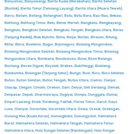
Banyumas
,
Banyuwangi
,
Barito Kuala (Marabahan)
,
Barito Selatan
(Buntok)
,
Barito Timur (Tamiang Layang)
,
Barito Utara (Muara Teweh)
,
Barru
,
Batam
,
Batang
,
Batanghari
,
Batu
,
Batu Bara
,
Bau-Bau
,
Bekasi
,
Belitung
,
Belitung Timur
,
Belu
,
Bener Meriah
,
Bengkalis
,
Bengkayang
,
Bengkulu
,
Bengkulu Selatan
,
Bengkulu Tengah
,
Bengkulu Utara
,
Berau
(Tanjung Redeb)
,
Biak Numfor
,
Bima
,
Binjai
,
Bintan
,
Bireuen
,
Bitung
,
Blitar
,
Blora
,
Boalemo
,
Bogor
,
Bojonegoro
,
Bolaang Mongondow
,
Bolaang Mongondow Selatan
,
Bolaang Mongondow Timur
,
Bolaang
Mongondow Utara
,
Bombana
,
Bondowoso
,
Bone
,
Bone Bolango
,
Bontang
,
Boven Digoel
,
Boyolali
,
Brebes
,
Bukittinggi
,
Buleleng
,
Bulukumba
,
Bulungan (Tanjung Selor)
,
Bungo
,
Buol
,
Buru
,
Buru Selatan
,
Buton
,
Buton Selatan
,
Buton Tengah
,
Buton Utara
,
Ciamis
,
Cianjur
,
Cilacap
,
Cilegon
,
Cimahi
,
Cirebon
,
Dairi
,
Deiyai
,
Deli Serdang
,
Demak
,
Denpasar
,
Depok
,
Dharmasraya
,
Dogiyai
,
Dompu
,
Donggala
,
Dumai
,
Empat Lawang
,
Ende
,
Enrekang
,
Fakfak
,
Flores Timur
,
Garut
,
Gayo
Lues
,
Gianyar
,
Gorontalo
,
Gorontalo Utara
,
Gowa
,
Gresik
,
Grobogan
,
Gunung Mas (Kuala Kurun)
,
Gunungkidul
,
Gunungsitoli
,
Halmahera
Barat
,
Halmahera Selatan
,
Halmahera Tengah
,
Halmahera Timur
,
Halmahera Utara
,
Hulu Sungai Selatan (Kandangan)
,
Hulu Sungai