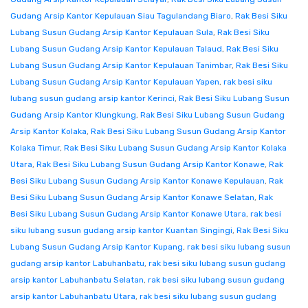
Gudang Arsip Kantor Kepulauan Siau Tagulandang Biaro
,
Rak Besi Siku
Lubang Susun Gudang Arsip Kantor Kepulauan Sula
,
Rak Besi Siku
Lubang Susun Gudang Arsip Kantor Kepulauan Talaud
,
Rak Besi Siku
Lubang Susun Gudang Arsip Kantor Kepulauan Tanimbar
,
Rak Besi Siku
Lubang Susun Gudang Arsip Kantor Kepulauan Yapen
,
rak besi siku
lubang susun gudang arsip kantor Kerinci
,
Rak Besi Siku Lubang Susun
Gudang Arsip Kantor Klungkung
,
Rak Besi Siku Lubang Susun Gudang
Arsip Kantor Kolaka
,
Rak Besi Siku Lubang Susun Gudang Arsip Kantor
Kolaka Timur
,
Rak Besi Siku Lubang Susun Gudang Arsip Kantor Kolaka
Utara
,
Rak Besi Siku Lubang Susun Gudang Arsip Kantor Konawe
,
Rak
Besi Siku Lubang Susun Gudang Arsip Kantor Konawe Kepulauan
,
Rak
Besi Siku Lubang Susun Gudang Arsip Kantor Konawe Selatan
,
Rak
Besi Siku Lubang Susun Gudang Arsip Kantor Konawe Utara
,
rak besi
siku lubang susun gudang arsip kantor Kuantan Singingi
,
Rak Besi Siku
Lubang Susun Gudang Arsip Kantor Kupang
,
rak besi siku lubang susun
gudang arsip kantor Labuhanbatu
,
rak besi siku lubang susun gudang
arsip kantor Labuhanbatu Selatan
,
rak besi siku lubang susun gudang
arsip kantor Labuhanbatu Utara
,
rak besi siku lubang susun gudang