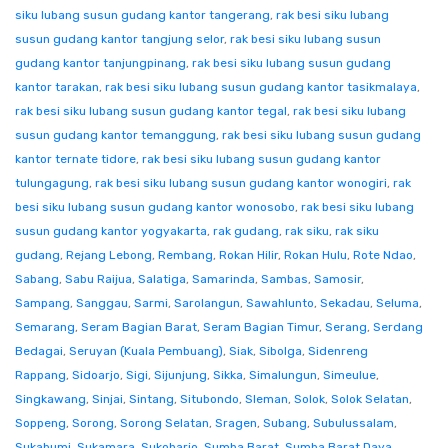
siku lubang susun gudang kantor tangerang
,
rak besi siku lubang
susun gudang kantor tangjung selor
,
rak besi siku lubang susun
gudang kantor tanjungpinang
,
rak besi siku lubang susun gudang
kantor tarakan
,
rak besi siku lubang susun gudang kantor tasikmalaya
,
rak besi siku lubang susun gudang kantor tegal
,
rak besi siku lubang
susun gudang kantor temanggung
,
rak besi siku lubang susun gudang
kantor ternate tidore
,
rak besi siku lubang susun gudang kantor
tulungagung
,
rak besi siku lubang susun gudang kantor wonogiri
,
rak
besi siku lubang susun gudang kantor wonosobo
,
rak besi siku lubang
susun gudang kantor yogyakarta
,
rak gudang
,
rak siku
,
rak siku
gudang
,
Rejang Lebong
,
Rembang
,
Rokan Hilir
,
Rokan Hulu
,
Rote Ndao
,
Sabang
,
Sabu Raijua
,
Salatiga
,
Samarinda
,
Sambas
,
Samosir
,
Sampang
,
Sanggau
,
Sarmi
,
Sarolangun
,
Sawahlunto
,
Sekadau
,
Seluma
,
Semarang
,
Seram Bagian Barat
,
Seram Bagian Timur
,
Serang
,
Serdang
Bedagai
,
Seruyan (Kuala Pembuang)
,
Siak
,
Sibolga
,
Sidenreng
Rappang
,
Sidoarjo
,
Sigi
,
Sijunjung
,
Sikka
,
Simalungun
,
Simeulue
,
Singkawang
,
Sinjai
,
Sintang
,
Situbondo
,
Sleman
,
Solok
,
Solok Selatan
,
Soppeng
,
Sorong
,
Sorong Selatan
,
Sragen
,
Subang
,
Subulussalam
,
Sukabumi
,
Sukamara
,
Sukoharjo
,
Sumba Barat
,
Sumba Barat Daya
,