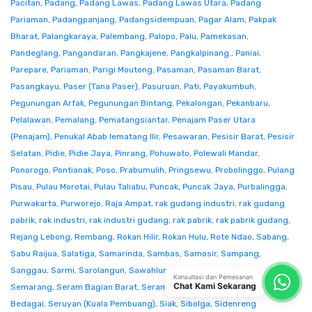
Pacitan
,
Padang
,
Padang Lawas
,
Padang Lawas Utara
,
Padang
Pariaman
,
Padangpanjang
,
Padangsidempuan
,
Pagar Alam
,
Pakpak
Bharat
,
Palangkaraya
,
Palembang
,
Palopo
,
Palu
,
Pamekasan
,
Pandeglang
,
Pangandaran
,
Pangkajene
,
Pangkalpinang.
,
Paniai
,
Parepare
,
Pariaman
,
Parigi Moutong
,
Pasaman
,
Pasaman Barat
,
Pasangkayu
,
Paser (Tana Paser)
,
Pasuruan
,
Pati
,
Payakumbuh
,
Pegunungan Arfak
,
Pegunungan Bintang
,
Pekalongan
,
Pekanbaru
,
Pelalawan
,
Pemalang
,
Pematangsiantar
,
Penajam Paser Utara
(Penajam)
,
Penukal Abab lematang Ilir
,
Pesawaran
,
Pesisir Barat
,
Pesisir
Selatan
,
Pidie
,
Pidie Jaya
,
Pinrang
,
Pohuwato
,
Polewali Mandar
,
Ponorogo
,
Pontianak
,
Poso
,
Prabumulih
,
Pringsewu
,
Probolinggo
,
Pulang
Pisau
,
Pulau Morotai
,
Pulau Taliabu
,
Puncak
,
Puncak Jaya
,
Purbalingga
,
Purwakarta
,
Purworejo
,
Raja Ampat
,
rak gudang industri
,
rak gudang
pabrik
,
rak industri
,
rak industri gudang
,
rak pabrik
,
rak pabrik gudang
,
Rejang Lebong
,
Rembang
,
Rokan Hilir
,
Rokan Hulu
,
Rote Ndao
,
Sabang
,
Sabu Raijua
,
Salatiga
,
Samarinda
,
Sambas
,
Samosir
,
Sampang
,
Sanggau
,
Sarmi
,
Sarolangun
,
Sawahlunto
,
Sekadau
,
Seluma
,
Konsultasi dan Pemesanan
Chat Kami Sekarang
Semarang
,
Seram Bagian Barat
,
Seram Bagian Timur
,
Serang
,
Serdang
Bedagai
,
Seruyan (Kuala Pembuang)
,
Siak
,
Sibolga
,
Sidenreng