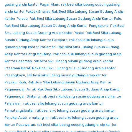
gudang arsip kantor Pagar Alam
,
rak besi siku lubang susun gudang
arsip kantor Pakpak Bharat
,
Rak Besi Siku Lubang Susun Gudang Arsip
Kantor Palopo
,
Rak Besi Siku Lubang Susun Gudang Arsip Kantor Palu
,
Rak Besi Siku Lubang Susun Gudang Arsip Kantor Pangkajene
,
Rak Besi
Siku Lubang Susun Gudang Arsip Kantor Paniai
,
Rak Besi Siku Lubang
Susun Gudang Arsip Kantor Parepare
,
rak besi siku lubang susun
gudang arsip kantor Pariaman
,
Rak Besi Siku Lubang Susun Gudang
Arsip Kantor Parigi Moutong
,
rak besi siku lubang susun gudang arsip
kantor Pasaman
,
rak besi siku lubang susun gudang arsip kantor
Pasaman Barat
,
Rak Besi Siku Lubang Susun Gudang Arsip Kantor
Pasangkayu
,
rak besi siku lubang susun gudang arsip kantor
Payakumbuh
,
Rak Besi Siku Lubang Susun Gudang Arsip Kantor
Pegunungan Arfak
,
Rak Besi Siku Lubang Susun Gudang Arsip Kantor
Pegunungan Bintang
,
rak besi siku lubang susun gudang arsip kantor
Pelalawan
,
rak besi siku lubang susun gudang arsip kantor
Pematangsiantar
,
rak besi siku lubang susun gudang arsip kantor
Penukal Abab lematang Ilir
,
rak besi siku lubang susun gudang arsip
kantor Pesawaran
,
rak besi siku lubang susun gudang arsip kantor
Pesisir Barat
,
rak besi siku lubang susun gudang arsip kantor Pesisir