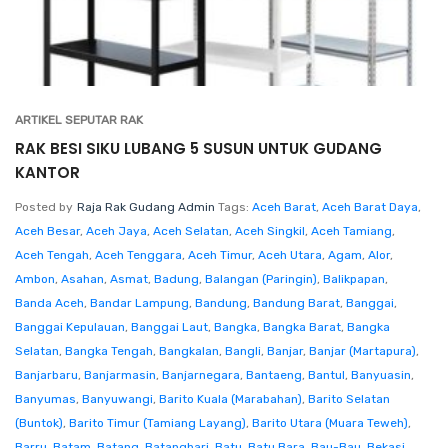
ARTIKEL SEPUTAR RAK
RAK BESI SIKU LUBANG 5 SUSUN UNTUK GUDANG
KANTOR
Posted by
Raja Rak Gudang Admin
Tags:
Aceh Barat
,
Aceh Barat Daya
,
Aceh Besar
,
Aceh Jaya
,
Aceh Selatan
,
Aceh Singkil
,
Aceh Tamiang
,
Aceh Tengah
,
Aceh Tenggara
,
Aceh Timur
,
Aceh Utara
,
Agam
,
Alor
,
Ambon
,
Asahan
,
Asmat
,
Badung
,
Balangan (Paringin)
,
Balikpapan
,
Banda Aceh
,
Bandar Lampung
,
Bandung
,
Bandung Barat
,
Banggai
,
Banggai Kepulauan
,
Banggai Laut
,
Bangka
,
Bangka Barat
,
Bangka
Selatan
,
Bangka Tengah
,
Bangkalan
,
Bangli
,
Banjar
,
Banjar (Martapura)
,
Banjarbaru
,
Banjarmasin
,
Banjarnegara
,
Bantaeng
,
Bantul
,
Banyuasin
,
Banyumas
,
Banyuwangi
,
Barito Kuala (Marabahan)
,
Barito Selatan
(Buntok)
,
Barito Timur (Tamiang Layang)
,
Barito Utara (Muara Teweh)
,
Barru
,
Batam
,
Batang
,
Batanghari
,
Batu
,
Batu Bara
,
Bau-Bau
,
Bekasi
,