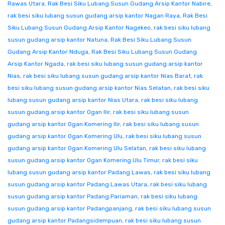
Rawas Utara
,
Rak Besi Siku Lubang Susun Gudang Arsip Kantor Nabire
,
rak besi siku lubang susun gudang arsip kantor Nagan Raya
,
Rak Besi
Siku Lubang Susun Gudang Arsip Kantor Nagekeo
,
rak besi siku lubang
susun gudang arsip kantor Natuna
,
Rak Besi Siku Lubang Susun
Gudang Arsip Kantor Nduga
,
Rak Besi Siku Lubang Susun Gudang
Arsip Kantor Ngada
,
rak besi siku lubang susun gudang arsip kantor
Nias
,
rak besi siku lubang susun gudang arsip kantor Nias Barat
,
rak
besi siku lubang susun gudang arsip kantor Nias Selatan
,
rak besi siku
lubang susun gudang arsip kantor Nias Utara
,
rak besi siku lubang
susun gudang arsip kantor Ogan Ilir
,
rak besi siku lubang susun
gudang arsip kantor Ogan Komering Ilir
,
rak besi siku lubang susun
gudang arsip kantor Ogan Komering Ulu
,
rak besi siku lubang susun
gudang arsip kantor Ogan Komering Ulu Selatan
,
rak besi siku lubang
susun gudang arsip kantor Ogan Komering Ulu Timur
,
rak besi siku
lubang susun gudang arsip kantor Padang Lawas
,
rak besi siku lubang
susun gudang arsip kantor Padang Lawas Utara
,
rak besi siku lubang
susun gudang arsip kantor Padang Pariaman
,
rak besi siku lubang
susun gudang arsip kantor Padangpanjang
,
rak besi siku lubang susun
gudang arsip kantor Padangsidempuan
,
rak besi siku lubang susun