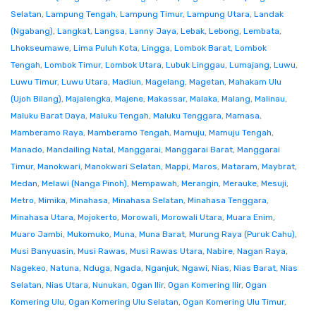
Selatan
,
Lampung Tengah
,
Lampung Timur
,
Lampung Utara
,
Landak
(Ngabang)
,
Langkat
,
Langsa
,
Lanny Jaya
,
Lebak
,
Lebong
,
Lembata
,
Lhokseumawe
,
Lima Puluh Kota
,
Lingga
,
Lombok Barat
,
Lombok
Tengah
,
Lombok Timur
,
Lombok Utara
,
Lubuk Linggau
,
Lumajang
,
Luwu
,
Luwu Timur
,
Luwu Utara
,
Madiun
,
Magelang
,
Magetan
,
Mahakam Ulu
(Ujoh Bilang)
,
Majalengka
,
Majene
,
Makassar
,
Malaka
,
Malang
,
Malinau
,
Maluku Barat Daya
,
Maluku Tengah
,
Maluku Tenggara
,
Mamasa
,
Mamberamo Raya
,
Mamberamo Tengah
,
Mamuju
,
Mamuju Tengah
,
Manado
,
Mandailing Natal
,
Manggarai
,
Manggarai Barat
,
Manggarai
Timur
,
Manokwari
,
Manokwari Selatan
,
Mappi
,
Maros
,
Mataram
,
Maybrat
,
Medan
,
Melawi (Nanga Pinoh)
,
Mempawah
,
Merangin
,
Merauke
,
Mesuji
,
Metro
,
Mimika
,
Minahasa
,
Minahasa Selatan
,
Minahasa Tenggara
,
Minahasa Utara
,
Mojokerto
,
Morowali
,
Morowali Utara
,
Muara Enim
,
Muaro Jambi
,
Mukomuko
,
Muna
,
Muna Barat
,
Murung Raya (Puruk Cahu)
,
Musi Banyuasin
,
Musi Rawas
,
Musi Rawas Utara
,
Nabire
,
Nagan Raya
,
Nagekeo
,
Natuna
,
Nduga
,
Ngada
,
Nganjuk
,
Ngawi
,
Nias
,
Nias Barat
,
Nias
Selatan
,
Nias Utara
,
Nunukan
,
Ogan Ilir
,
Ogan Komering Ilir
,
Ogan
Komering Ulu
,
Ogan Komering Ulu Selatan
,
Ogan Komering Ulu Timur
,