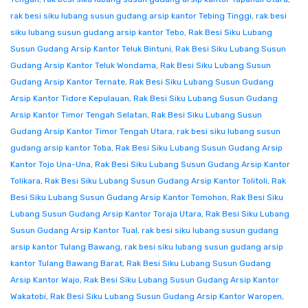
rak besi siku lubang susun gudang arsip kantor Tebing Tinggi
,
rak besi
siku lubang susun gudang arsip kantor Tebo
,
Rak Besi Siku Lubang
Susun Gudang Arsip Kantor Teluk Bintuni
,
Rak Besi Siku Lubang Susun
Gudang Arsip Kantor Teluk Wondama
,
Rak Besi Siku Lubang Susun
Gudang Arsip Kantor Ternate
,
Rak Besi Siku Lubang Susun Gudang
Arsip Kantor Tidore Kepulauan
,
Rak Besi Siku Lubang Susun Gudang
Arsip Kantor Timor Tengah Selatan
,
Rak Besi Siku Lubang Susun
Gudang Arsip Kantor Timor Tengah Utara
,
rak besi siku lubang susun
gudang arsip kantor Toba
,
Rak Besi Siku Lubang Susun Gudang Arsip
Kantor Tojo Una-Una
,
Rak Besi Siku Lubang Susun Gudang Arsip Kantor
Tolikara
,
Rak Besi Siku Lubang Susun Gudang Arsip Kantor Tolitoli
,
Rak
Besi Siku Lubang Susun Gudang Arsip Kantor Tomohon
,
Rak Besi Siku
Lubang Susun Gudang Arsip Kantor Toraja Utara
,
Rak Besi Siku Lubang
Susun Gudang Arsip Kantor Tual
,
rak besi siku lubang susun gudang
arsip kantor Tulang Bawang
,
rak besi siku lubang susun gudang arsip
kantor Tulang Bawang Barat
,
Rak Besi Siku Lubang Susun Gudang
Arsip Kantor Wajo
,
Rak Besi Siku Lubang Susun Gudang Arsip Kantor
Wakatobi
,
Rak Besi Siku Lubang Susun Gudang Arsip Kantor Waropen
,