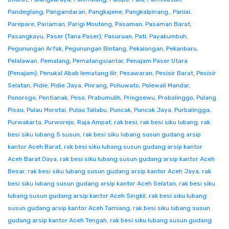
Pandeglang
,
Pangandaran
,
Pangkajene
,
Pangkalpinang.
,
Paniai
,
Parepare
,
Pariaman
,
Parigi Moutong
,
Pasaman
,
Pasaman Barat
,
Pasangkayu
,
Paser (Tana Paser)
,
Pasuruan
,
Pati
,
Payakumbuh
,
Pegunungan Arfak
,
Pegunungan Bintang
,
Pekalongan
,
Pekanbaru
,
Pelalawan
,
Pemalang
,
Pematangsiantar
,
Penajam Paser Utara
(Penajam)
,
Penukal Abab lematang Ilir
,
Pesawaran
,
Pesisir Barat
,
Pesisir
Selatan
,
Pidie
,
Pidie Jaya
,
Pinrang
,
Pohuwato
,
Polewali Mandar
,
Ponorogo
,
Pontianak
,
Poso
,
Prabumulih
,
Pringsewu
,
Probolinggo
,
Pulang
Pisau
,
Pulau Morotai
,
Pulau Taliabu
,
Puncak
,
Puncak Jaya
,
Purbalingga
,
Purwakarta
,
Purworejo
,
Raja Ampat
,
rak besi
,
rak besi siku lubang
,
rak
besi siku lubang 5 susun
,
rak besi siku lubang susun gudang arsip
kantor Aceh Barat
,
rak besi siku lubang susun gudang arsip kantor
Aceh Barat Daya
,
rak besi siku lubang susun gudang arsip kantor Aceh
Besar
,
rak besi siku lubang susun gudang arsip kantor Aceh Jaya
,
rak
besi siku lubang susun gudang arsip kantor Aceh Selatan
,
rak besi siku
lubang susun gudang arsip kantor Aceh Singkil
,
rak besi siku lubang
susun gudang arsip kantor Aceh Tamiang
,
rak besi siku lubang susun
gudang arsip kantor Aceh Tengah
,
rak besi siku lubang susun gudang