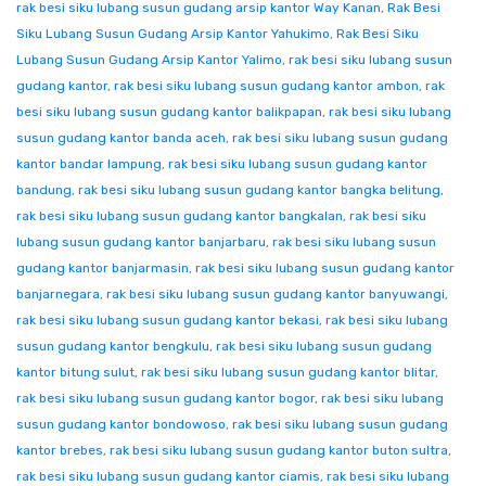
rak besi siku lubang susun gudang arsip kantor Way Kanan
,
Rak Besi
Siku Lubang Susun Gudang Arsip Kantor Yahukimo
,
Rak Besi Siku
Lubang Susun Gudang Arsip Kantor Yalimo
,
rak besi siku lubang susun
gudang kantor
,
rak besi siku lubang susun gudang kantor ambon
,
rak
besi siku lubang susun gudang kantor balikpapan
,
rak besi siku lubang
susun gudang kantor banda aceh
,
rak besi siku lubang susun gudang
kantor bandar lampung
,
rak besi siku lubang susun gudang kantor
bandung
,
rak besi siku lubang susun gudang kantor bangka belitung
,
rak besi siku lubang susun gudang kantor bangkalan
,
rak besi siku
lubang susun gudang kantor banjarbaru
,
rak besi siku lubang susun
gudang kantor banjarmasin
,
rak besi siku lubang susun gudang kantor
banjarnegara
,
rak besi siku lubang susun gudang kantor banyuwangi
,
rak besi siku lubang susun gudang kantor bekasi
,
rak besi siku lubang
susun gudang kantor bengkulu
,
rak besi siku lubang susun gudang
kantor bitung sulut
,
rak besi siku lubang susun gudang kantor blitar
,
rak besi siku lubang susun gudang kantor bogor
,
rak besi siku lubang
susun gudang kantor bondowoso
,
rak besi siku lubang susun gudang
kantor brebes
,
rak besi siku lubang susun gudang kantor buton sultra
,
rak besi siku lubang susun gudang kantor ciamis
,
rak besi siku lubang