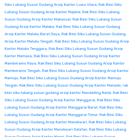
Siku Lubang Susun Gudang Arsip Kantor Luwu Utara
,
Rak Besi Siku
Lubang Susun Gudang Arsip Kantor Majene
,
Rak Besi Siku Lubang
Susun Gudang Arsip Kantor Makassar
,
Rak Besi Siku Lubang Susun
Gudang Arsip Kantor Malaka
,
Rak Besi Siku Lubang Susun Gudang
Arsip Kantor Maluku Barat Daya
,
Rak Besi Siku Lubang Susun Gudang
Arsip Kantor Maluku Tengah
,
Rak Besi Siku Lubang Susun Gudang Arsip
Kantor Maluku Tenggara
,
Rak Besi Siku Lubang Susun Gudang Arsip
Kantor Mamasa
,
Rak Besi Siku Lubang Susun Gudang Arsip Kantor
Mamberamo Raya
,
Rak Besi Siku Lubang Susun Gudang Arsip Kantor
Mamberamo Tengah
,
Rak Besi Siku Lubang Susun Gudang Arsip Kantor
Mamuju
,
Rak Besi Siku Lubang Susun Gudang Arsip Kantor Mamuju
Tengah
,
Rak Besi Siku Lubang Susun Gudang Arsip Kantor Manado
,
rak
besi siku lubang susun gudang arsip kantor Mandailing Natal
,
Rak Besi
Siku Lubang Susun Gudang Arsip Kantor Manggarai
,
Rak Besi Siku
Lubang Susun Gudang Arsip Kantor Manggarai Barat
,
Rak Besi Siku
Lubang Susun Gudang Arsip Kantor Manggarai Timur
,
Rak Besi Siku
Lubang Susun Gudang Arsip Kantor Manokwari
,
Rak Besi Siku Lubang
Susun Gudang Arsip Kantor Manokwari Selatan
,
Rak Besi Siku Lubang
Susun Gudang Arsip Kantor Mappi
,
Rak Besi Siku Lubang Susun