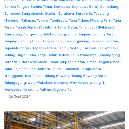
Sumba Tengah
,
Sumba Timur
,
Sumbawa
,
Sumbawa Barat
,
Sumedang
,
Sumenep
,
Sungaipenuh
,
Supiori
,
Surabaya
,
Surakarta
,
Tabalong
(Tanjung)
,
Tabanan
,
Takalar
,
Tambrauw
,
Tana Tidung (Tideng Pale)
,
Tana
Toraja
,
Tanah Bumbu (Batulicin)
,
Tanah Datar
,
Tanah Laut (Pelaihari)
,
Tangerang
,
Tangerang Selatan
,
Tanggamus
,
Tanjung Jabung Barat
,
Tanjung Jabung Timur
,
Tanjungbalai
,
Tanjungpinang
,
Tapanuli Selatan
,
Tapanuli Tengah
,
Tapanuli Utara
,
Tapin (Rantau)
,
Tarakan
,
Tasikmalaya
,
Tebing Tinggi
,
Tebo
,
Tegal
,
Teluk Bintuni
,
Teluk Wondama
,
Temanggung
,
Ternate
,
Tidore Kepulauan
,
Timor Tengah Selatan
,
Timor Tengah Utara
,
Toba
,
Tojo Una-Una
,
Tolikara
,
Tolitoli
,
Tomohon
,
Toraja Utara
,
Trenggalek
,
Tual
,
Tuban
,
Tulang Bawang
,
Tulang Bawang Barat
,
Tulungagung
,
Wajo
,
Wakatobi
,
Waropen
,
Way Kanan
,
Wonogiri
,
Wonosobo
,
Yahukimo
,
Yalimo
,
Yogyakarta
26 Juni 2024