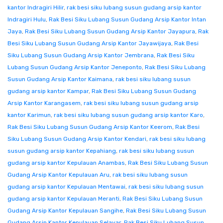
kantor Indragiri Hilir
,
rak besi siku lubang susun gudang arsip kantor
Indragiri Hulu
,
Rak Besi Siku Lubang Susun Gudang Arsip Kantor Intan
Jaya
,
Rak Besi Siku Lubang Susun Gudang Arsip Kantor Jayapura
,
Rak
Besi Siku Lubang Susun Gudang Arsip Kantor Jayawijaya
,
Rak Besi
Siku Lubang Susun Gudang Arsip Kantor Jembrana
,
Rak Besi Siku
Lubang Susun Gudang Arsip Kantor Jeneponto
,
Rak Besi Siku Lubang
Susun Gudang Arsip Kantor Kaimana
,
rak besi siku lubang susun
gudang arsip kantor Kampar
,
Rak Besi Siku Lubang Susun Gudang
Arsip Kantor Karangasem
,
rak besi siku lubang susun gudang arsip
kantor Karimun
,
rak besi siku lubang susun gudang arsip kantor Karo
,
Rak Besi Siku Lubang Susun Gudang Arsip Kantor Keerom
,
Rak Besi
Siku Lubang Susun Gudang Arsip Kantor Kendari
,
rak besi siku lubang
susun gudang arsip kantor Kepahiang
,
rak besi siku lubang susun
gudang arsip kantor Kepulauan Anambas
,
Rak Besi Siku Lubang Susun
Gudang Arsip Kantor Kepulauan Aru
,
rak besi siku lubang susun
gudang arsip kantor Kepulauan Mentawai
,
rak besi siku lubang susun
gudang arsip kantor Kepulauan Meranti
,
Rak Besi Siku Lubang Susun
Gudang Arsip Kantor Kepulauan Sangihe
,
Rak Besi Siku Lubang Susun
Gudang Arsip Kantor Kepulauan Selayar
,
Rak Besi Siku Lubang Susun