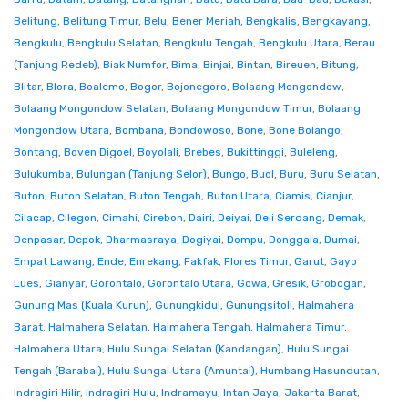
Belitung
,
Belitung Timur
,
Belu
,
Bener Meriah
,
Bengkalis
,
Bengkayang
,
Bengkulu
,
Bengkulu Selatan
,
Bengkulu Tengah
,
Bengkulu Utara
,
Berau
(Tanjung Redeb)
,
Biak Numfor
,
Bima
,
Binjai
,
Bintan
,
Bireuen
,
Bitung
,
Blitar
,
Blora
,
Boalemo
,
Bogor
,
Bojonegoro
,
Bolaang Mongondow
,
Bolaang Mongondow Selatan
,
Bolaang Mongondow Timur
,
Bolaang
Mongondow Utara
,
Bombana
,
Bondowoso
,
Bone
,
Bone Bolango
,
Bontang
,
Boven Digoel
,
Boyolali
,
Brebes
,
Bukittinggi
,
Buleleng
,
Bulukumba
,
Bulungan (Tanjung Selor)
,
Bungo
,
Buol
,
Buru
,
Buru Selatan
,
Buton
,
Buton Selatan
,
Buton Tengah
,
Buton Utara
,
Ciamis
,
Cianjur
,
Cilacap
,
Cilegon
,
Cimahi
,
Cirebon
,
Dairi
,
Deiyai
,
Deli Serdang
,
Demak
,
Denpasar
,
Depok
,
Dharmasraya
,
Dogiyai
,
Dompu
,
Donggala
,
Dumai
,
Empat Lawang
,
Ende
,
Enrekang
,
Fakfak
,
Flores Timur
,
Garut
,
Gayo
Lues
,
Gianyar
,
Gorontalo
,
Gorontalo Utara
,
Gowa
,
Gresik
,
Grobogan
,
Gunung Mas (Kuala Kurun)
,
Gunungkidul
,
Gunungsitoli
,
Halmahera
Barat
,
Halmahera Selatan
,
Halmahera Tengah
,
Halmahera Timur
,
Halmahera Utara
,
Hulu Sungai Selatan (Kandangan)
,
Hulu Sungai
Tengah (Barabai)
,
Hulu Sungai Utara (Amuntai)
,
Humbang Hasundutan
,
Indragiri Hilir
,
Indragiri Hulu
,
Indramayu
,
Intan Jaya
,
Jakarta Barat
,