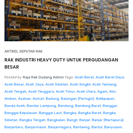
ARTIKEL SEPUTAR RAK
RAK INDUSTRI HEAVY DUTY UNTUK PERGUDANGAN
BESAR
Posted by
Raja Rak Gudang Admin
Tags:
Aceh Barat
,
Aceh Barat Daya
,
Aceh Besar
,
Aceh Jaya
,
Aceh Selatan
,
Aceh Singkil
,
Aceh Tamiang
,
Aceh Tengah
,
Aceh Tenggara
,
Aceh Timur
,
Aceh Utara
,
Agam
,
Alor
,
Ambon
,
Asahan
,
Asmat
,
Badung
,
Balangan (Paringin)
,
Balikpapan
,
Banda Aceh
,
Bandar Lampung
,
Bandung
,
Bandung Barat
,
Banggai
,
Banggai Kepulauan
,
Banggai Laut
,
Bangka
,
Bangka Barat
,
Bangka
Selatan
,
Bangka Tengah
,
Bangkalan
,
Bangli
,
Banjar
,
Banjar (Martapura)
,
Banjarbaru
,
Banjarmasin
,
Banjarnegara
,
Bantaeng
,
Bantul
,
Banyuasin
,