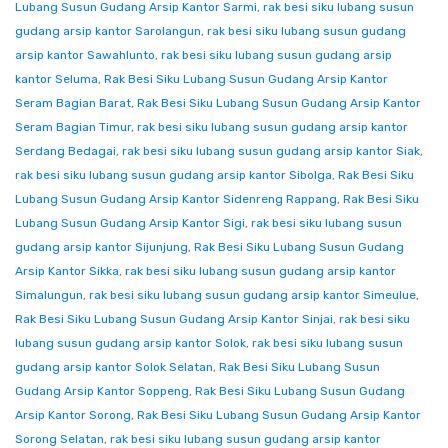
Lubang Susun Gudang Arsip Kantor Sarmi
,
rak besi siku lubang susun
gudang arsip kantor Sarolangun
,
rak besi siku lubang susun gudang
arsip kantor Sawahlunto
,
rak besi siku lubang susun gudang arsip
kantor Seluma
,
Rak Besi Siku Lubang Susun Gudang Arsip Kantor
Seram Bagian Barat
,
Rak Besi Siku Lubang Susun Gudang Arsip Kantor
Seram Bagian Timur
,
rak besi siku lubang susun gudang arsip kantor
Serdang Bedagai
,
rak besi siku lubang susun gudang arsip kantor Siak
,
rak besi siku lubang susun gudang arsip kantor Sibolga
,
Rak Besi Siku
Lubang Susun Gudang Arsip Kantor Sidenreng Rappang
,
Rak Besi Siku
Lubang Susun Gudang Arsip Kantor Sigi
,
rak besi siku lubang susun
gudang arsip kantor Sijunjung
,
Rak Besi Siku Lubang Susun Gudang
Arsip Kantor Sikka
,
rak besi siku lubang susun gudang arsip kantor
Simalungun
,
rak besi siku lubang susun gudang arsip kantor Simeulue
,
Rak Besi Siku Lubang Susun Gudang Arsip Kantor Sinjai
,
rak besi siku
lubang susun gudang arsip kantor Solok
,
rak besi siku lubang susun
gudang arsip kantor Solok Selatan
,
Rak Besi Siku Lubang Susun
Gudang Arsip Kantor Soppeng
,
Rak Besi Siku Lubang Susun Gudang
Arsip Kantor Sorong
,
Rak Besi Siku Lubang Susun Gudang Arsip Kantor
Sorong Selatan
,
rak besi siku lubang susun gudang arsip kantor