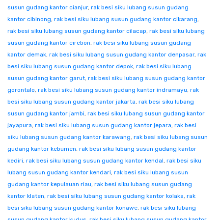
susun gudang kantor cianjur
,
rak besi siku lubang susun gudang
kantor cibinong
,
rak besi siku lubang susun gudang kantor cikarang
,
rak besi siku lubang susun gudang kantor cilacap
,
rak besi siku lubang
susun gudang kantor cirebon
,
rak besi siku lubang susun gudang
kantor demak
,
rak besi siku lubang susun gudang kantor denpasar
,
rak
besi siku lubang susun gudang kantor depok
,
rak besi siku lubang
susun gudang kantor garut
,
rak besi siku lubang susun gudang kantor
gorontalo
,
rak besi siku lubang susun gudang kantor indramayu
,
rak
besi siku lubang susun gudang kantor jakarta
,
rak besi siku lubang
susun gudang kantor jambi
,
rak besi siku lubang susun gudang kantor
jayapura
,
rak besi siku lubang susun gudang kantor jepara
,
rak besi
siku lubang susun gudang kantor karawang
,
rak besi siku lubang susun
gudang kantor kebumen
,
rak besi siku lubang susun gudang kantor
kediri
,
rak besi siku lubang susun gudang kantor kendal
,
rak besi siku
lubang susun gudang kantor kendari
,
rak besi siku lubang susun
gudang kantor kepulauan riau
,
rak besi siku lubang susun gudang
kantor klaten
,
rak besi siku lubang susun gudang kantor kolaka
,
rak
besi siku lubang susun gudang kantor konawe
,
rak besi siku lubang
susun gudang kantor kudus
,
rak besi siku lubang susun gudang kantor