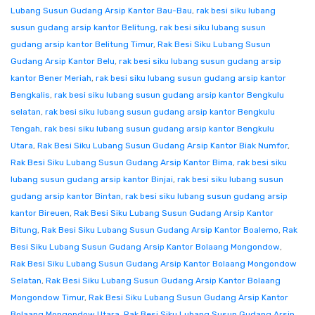
Lubang Susun Gudang Arsip Kantor Bau-Bau
,
rak besi siku lubang
susun gudang arsip kantor Belitung
,
rak besi siku lubang susun
gudang arsip kantor Belitung Timur
,
Rak Besi Siku Lubang Susun
Gudang Arsip Kantor Belu
,
rak besi siku lubang susun gudang arsip
kantor Bener Meriah
,
rak besi siku lubang susun gudang arsip kantor
Bengkalis
,
rak besi siku lubang susun gudang arsip kantor Bengkulu
selatan
,
rak besi siku lubang susun gudang arsip kantor Bengkulu
Tengah
,
rak besi siku lubang susun gudang arsip kantor Bengkulu
Utara
,
Rak Besi Siku Lubang Susun Gudang Arsip Kantor Biak Numfor
,
Rak Besi Siku Lubang Susun Gudang Arsip Kantor Bima
,
rak besi siku
lubang susun gudang arsip kantor Binjai
,
rak besi siku lubang susun
gudang arsip kantor Bintan
,
rak besi siku lubang susun gudang arsip
kantor Bireuen
,
Rak Besi Siku Lubang Susun Gudang Arsip Kantor
Bitung
,
Rak Besi Siku Lubang Susun Gudang Arsip Kantor Boalemo
,
Rak
Besi Siku Lubang Susun Gudang Arsip Kantor Bolaang Mongondow
,
Rak Besi Siku Lubang Susun Gudang Arsip Kantor Bolaang Mongondow
Selatan
,
Rak Besi Siku Lubang Susun Gudang Arsip Kantor Bolaang
Mongondow Timur
,
Rak Besi Siku Lubang Susun Gudang Arsip Kantor
Bolaang Mongondow Utara
,
Rak Besi Siku Lubang Susun Gudang Arsip