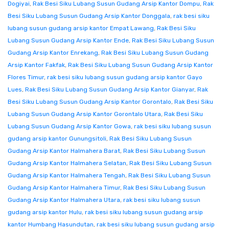
Dogiyai
,
Rak Besi Siku Lubang Susun Gudang Arsip Kantor Dompu
,
Rak
Besi Siku Lubang Susun Gudang Arsip Kantor Donggala
,
rak besi siku
lubang susun gudang arsip kantor Empat Lawang
,
Rak Besi Siku
Lubang Susun Gudang Arsip Kantor Ende
,
Rak Besi Siku Lubang Susun
Gudang Arsip Kantor Enrekang
,
Rak Besi Siku Lubang Susun Gudang
Arsip Kantor Fakfak
,
Rak Besi Siku Lubang Susun Gudang Arsip Kantor
Flores Timur
,
rak besi siku lubang susun gudang arsip kantor Gayo
Lues
,
Rak Besi Siku Lubang Susun Gudang Arsip Kantor Gianyar
,
Rak
Besi Siku Lubang Susun Gudang Arsip Kantor Gorontalo
,
Rak Besi Siku
Lubang Susun Gudang Arsip Kantor Gorontalo Utara
,
Rak Besi Siku
Lubang Susun Gudang Arsip Kantor Gowa
,
rak besi siku lubang susun
gudang arsip kantor Gunungsitoli
,
Rak Besi Siku Lubang Susun
Gudang Arsip Kantor Halmahera Barat
,
Rak Besi Siku Lubang Susun
Gudang Arsip Kantor Halmahera Selatan
,
Rak Besi Siku Lubang Susun
Gudang Arsip Kantor Halmahera Tengah
,
Rak Besi Siku Lubang Susun
Gudang Arsip Kantor Halmahera Timur
,
Rak Besi Siku Lubang Susun
Gudang Arsip Kantor Halmahera Utara
,
rak besi siku lubang susun
gudang arsip kantor Hulu
,
rak besi siku lubang susun gudang arsip
kantor Humbang Hasundutan
,
rak besi siku lubang susun gudang arsip