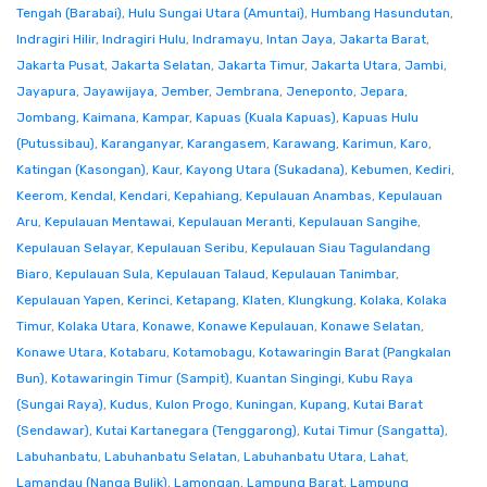
Tengah (Barabai)
,
Hulu Sungai Utara (Amuntai)
,
Humbang Hasundutan
,
Indragiri Hilir
,
Indragiri Hulu
,
Indramayu
,
Intan Jaya
,
Jakarta Barat
,
Jakarta Pusat
,
Jakarta Selatan
,
Jakarta Timur
,
Jakarta Utara
,
Jambi
,
Jayapura
,
Jayawijaya
,
Jember
,
Jembrana
,
Jeneponto
,
Jepara
,
Jombang
,
Kaimana
,
Kampar
,
Kapuas (Kuala Kapuas)
,
Kapuas Hulu
(Putussibau)
,
Karanganyar
,
Karangasem
,
Karawang
,
Karimun
,
Karo
,
Katingan (Kasongan)
,
Kaur
,
Kayong Utara (Sukadana)
,
Kebumen
,
Kediri
,
Keerom
,
Kendal
,
Kendari
,
Kepahiang
,
Kepulauan Anambas
,
Kepulauan
Aru
,
Kepulauan Mentawai
,
Kepulauan Meranti
,
Kepulauan Sangihe
,
Kepulauan Selayar
,
Kepulauan Seribu
,
Kepulauan Siau Tagulandang
Biaro
,
Kepulauan Sula
,
Kepulauan Talaud
,
Kepulauan Tanimbar
,
Kepulauan Yapen
,
Kerinci
,
Ketapang
,
Klaten
,
Klungkung
,
Kolaka
,
Kolaka
Timur
,
Kolaka Utara
,
Konawe
,
Konawe Kepulauan
,
Konawe Selatan
,
Konawe Utara
,
Kotabaru
,
Kotamobagu
,
Kotawaringin Barat (Pangkalan
Bun)
,
Kotawaringin Timur (Sampit)
,
Kuantan Singingi
,
Kubu Raya
(Sungai Raya)
,
Kudus
,
Kulon Progo
,
Kuningan
,
Kupang
,
Kutai Barat
(Sendawar)
,
Kutai Kartanegara (Tenggarong)
,
Kutai Timur (Sangatta)
,
Labuhanbatu
,
Labuhanbatu Selatan
,
Labuhanbatu Utara
,
Lahat
,
Lamandau (Nanga Bulik)
,
Lamongan
,
Lampung Barat
,
Lampung