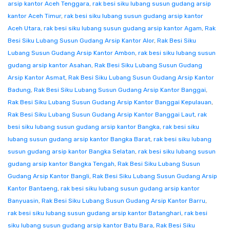
arsip kantor Aceh Tenggara
,
rak besi siku lubang susun gudang arsip
kantor Aceh Timur
,
rak besi siku lubang susun gudang arsip kantor
Aceh Utara
,
rak besi siku lubang susun gudang arsip kantor Agam
,
Rak
Besi Siku Lubang Susun Gudang Arsip Kantor Alor
,
Rak Besi Siku
Lubang Susun Gudang Arsip Kantor Ambon
,
rak besi siku lubang susun
gudang arsip kantor Asahan
,
Rak Besi Siku Lubang Susun Gudang
Arsip Kantor Asmat
,
Rak Besi Siku Lubang Susun Gudang Arsip Kantor
Badung
,
Rak Besi Siku Lubang Susun Gudang Arsip Kantor Banggai
,
Rak Besi Siku Lubang Susun Gudang Arsip Kantor Banggai Kepulauan
,
Rak Besi Siku Lubang Susun Gudang Arsip Kantor Banggai Laut
,
rak
besi siku lubang susun gudang arsip kantor Bangka
,
rak besi siku
lubang susun gudang arsip kantor Bangka Barat
,
rak besi siku lubang
susun gudang arsip kantor Bangka Selatan
,
rak besi siku lubang susun
gudang arsip kantor Bangka Tengah
,
Rak Besi Siku Lubang Susun
Gudang Arsip Kantor Bangli
,
Rak Besi Siku Lubang Susun Gudang Arsip
Kantor Bantaeng
,
rak besi siku lubang susun gudang arsip kantor
Banyuasin
,
Rak Besi Siku Lubang Susun Gudang Arsip Kantor Barru
,
rak besi siku lubang susun gudang arsip kantor Batanghari
,
rak besi
siku lubang susun gudang arsip kantor Batu Bara
,
Rak Besi Siku