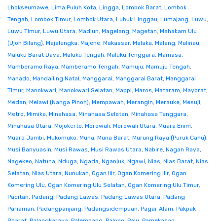
Lhokseumawe
,
Lima Puluh Kota
,
Lingga
,
Lombok Barat
,
Lombok
Tengah
,
Lombok Timur
,
Lombok Utara
,
Lubuk Linggau
,
Lumajang
,
Luwu
,
Luwu Timur
,
Luwu Utara
,
Madiun
,
Magelang
,
Magetan
,
Mahakam Ulu
(Ujoh Bilang)
,
Majalengka
,
Majene
,
Makassar
,
Malaka
,
Malang
,
Malinau
,
Maluku Barat Daya
,
Maluku Tengah
,
Maluku Tenggara
,
Mamasa
,
Mamberamo Raya
,
Mamberamo Tengah
,
Mamuju
,
Mamuju Tengah
,
Manado
,
Mandailing Natal
,
Manggarai
,
Manggarai Barat
,
Manggarai
Timur
,
Manokwari
,
Manokwari Selatan
,
Mappi
,
Maros
,
Mataram
,
Maybrat
,
Medan
,
Melawi (Nanga Pinoh)
,
Mempawah
,
Merangin
,
Merauke
,
Mesuji
,
Metro
,
Mimika
,
Minahasa
,
Minahasa Selatan
,
Minahasa Tenggara
,
Minahasa Utara
,
Mojokerto
,
Morowali
,
Morowali Utara
,
Muara Enim
,
Muaro Jambi
,
Mukomuko
,
Muna
,
Muna Barat
,
Murung Raya (Puruk Cahu)
,
Musi Banyuasin
,
Musi Rawas
,
Musi Rawas Utara
,
Nabire
,
Nagan Raya
,
Nagekeo
,
Natuna
,
Nduga
,
Ngada
,
Nganjuk
,
Ngawi
,
Nias
,
Nias Barat
,
Nias
Selatan
,
Nias Utara
,
Nunukan
,
Ogan Ilir
,
Ogan Komering Ilir
,
Ogan
Komering Ulu
,
Ogan Komering Ulu Selatan
,
Ogan Komering Ulu Timur
,
Pacitan
,
Padang
,
Padang Lawas
,
Padang Lawas Utara
,
Padang
Pariaman
,
Padangpanjang
,
Padangsidempuan
,
Pagar Alam
,
Pakpak
Bharat
,
Palangkaraya
,
Palembang
,
Palopo
,
Palu
,
Pamekasan
,