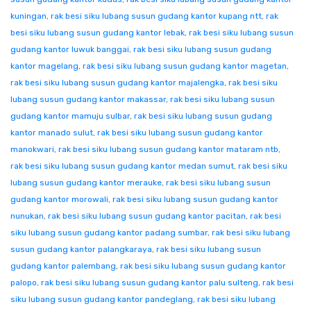
kuningan
,
rak besi siku lubang susun gudang kantor kupang ntt
,
rak
besi siku lubang susun gudang kantor lebak
,
rak besi siku lubang susun
gudang kantor luwuk banggai
,
rak besi siku lubang susun gudang
kantor magelang
,
rak besi siku lubang susun gudang kantor magetan
,
rak besi siku lubang susun gudang kantor majalengka
,
rak besi siku
lubang susun gudang kantor makassar
,
rak besi siku lubang susun
gudang kantor mamuju sulbar
,
rak besi siku lubang susun gudang
kantor manado sulut
,
rak besi siku lubang susun gudang kantor
manokwari
,
rak besi siku lubang susun gudang kantor mataram ntb
,
rak besi siku lubang susun gudang kantor medan sumut
,
rak besi siku
lubang susun gudang kantor merauke
,
rak besi siku lubang susun
gudang kantor morowali
,
rak besi siku lubang susun gudang kantor
nunukan
,
rak besi siku lubang susun gudang kantor pacitan
,
rak besi
siku lubang susun gudang kantor padang sumbar
,
rak besi siku lubang
susun gudang kantor palangkaraya
,
rak besi siku lubang susun
gudang kantor palembang
,
rak besi siku lubang susun gudang kantor
palopo
,
rak besi siku lubang susun gudang kantor palu sulteng
,
rak besi
siku lubang susun gudang kantor pandeglang
,
rak besi siku lubang