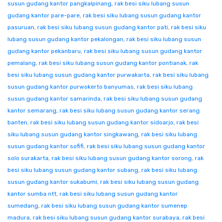
susun gudang kantor pangkalpinang
,
rak besi siku lubang susun
gudang kantor pare-pare
,
rak besi siku lubang susun gudang kantor
pasuruan
,
rak besi siku lubang susun gudang kantor pati
,
rak besi siku
lubang susun gudang kantor pekalongan
,
rak besi siku lubang susun
gudang kantor pekanbaru
,
rak besi siku lubang susun gudang kantor
pemalang
,
rak besi siku lubang susun gudang kantor pontianak
,
rak
besi siku lubang susun gudang kantor purwakarta
,
rak besi siku lubang
susun gudang kantor purwokerto banyumas
,
rak besi siku lubang
susun gudang kantor samarinda
,
rak besi siku lubang susun gudang
kantor semarang
,
rak besi siku lubang susun gudang kantor serang
banten
,
rak besi siku lubang susun gudang kantor sidoarjo
,
rak besi
siku lubang susun gudang kantor singkawang
,
rak besi siku lubang
susun gudang kantor sofifi
,
rak besi siku lubang susun gudang kantor
solo surakarta
,
rak besi siku lubang susun gudang kantor sorong
,
rak
besi siku lubang susun gudang kantor subang
,
rak besi siku lubang
susun gudang kantor sukabumi
,
rak besi siku lubang susun gudang
kantor sumba ntt
,
rak besi siku lubang susun gudang kantor
sumedang
,
rak besi siku lubang susun gudang kantor sumenep
madura
,
rak besi siku lubang susun gudang kantor surabaya
,
rak besi