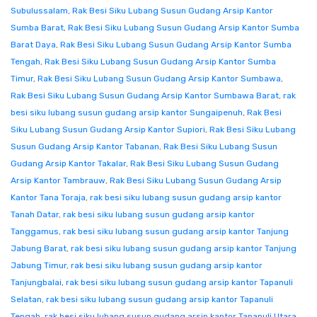
Subulussalam
,
Rak Besi Siku Lubang Susun Gudang Arsip Kantor
Sumba Barat
,
Rak Besi Siku Lubang Susun Gudang Arsip Kantor Sumba
Barat Daya
,
Rak Besi Siku Lubang Susun Gudang Arsip Kantor Sumba
Tengah
,
Rak Besi Siku Lubang Susun Gudang Arsip Kantor Sumba
Timur
,
Rak Besi Siku Lubang Susun Gudang Arsip Kantor Sumbawa
,
Rak Besi Siku Lubang Susun Gudang Arsip Kantor Sumbawa Barat
,
rak
besi siku lubang susun gudang arsip kantor Sungaipenuh
,
Rak Besi
Siku Lubang Susun Gudang Arsip Kantor Supiori
,
Rak Besi Siku Lubang
Susun Gudang Arsip Kantor Tabanan
,
Rak Besi Siku Lubang Susun
Gudang Arsip Kantor Takalar
,
Rak Besi Siku Lubang Susun Gudang
Arsip Kantor Tambrauw
,
Rak Besi Siku Lubang Susun Gudang Arsip
Kantor Tana Toraja
,
rak besi siku lubang susun gudang arsip kantor
Tanah Datar
,
rak besi siku lubang susun gudang arsip kantor
Tanggamus
,
rak besi siku lubang susun gudang arsip kantor Tanjung
Jabung Barat
,
rak besi siku lubang susun gudang arsip kantor Tanjung
Jabung Timur
,
rak besi siku lubang susun gudang arsip kantor
Tanjungbalai
,
rak besi siku lubang susun gudang arsip kantor Tapanuli
Selatan
,
rak besi siku lubang susun gudang arsip kantor Tapanuli
Tengah
,
rak besi siku lubang susun gudang arsip kantor Tapanuli Utara
,