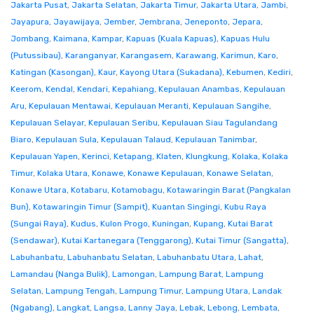
Jakarta Pusat
,
Jakarta Selatan
,
Jakarta Timur
,
Jakarta Utara
,
Jambi
,
Jayapura
,
Jayawijaya
,
Jember
,
Jembrana
,
Jeneponto
,
Jepara
,
Jombang
,
Kaimana
,
Kampar
,
Kapuas (Kuala Kapuas)
,
Kapuas Hulu
(Putussibau)
,
Karanganyar
,
Karangasem
,
Karawang
,
Karimun
,
Karo
,
Katingan (Kasongan)
,
Kaur
,
Kayong Utara (Sukadana)
,
Kebumen
,
Kediri
,
Keerom
,
Kendal
,
Kendari
,
Kepahiang
,
Kepulauan Anambas
,
Kepulauan
Aru
,
Kepulauan Mentawai
,
Kepulauan Meranti
,
Kepulauan Sangihe
,
Kepulauan Selayar
,
Kepulauan Seribu
,
Kepulauan Siau Tagulandang
Biaro
,
Kepulauan Sula
,
Kepulauan Talaud
,
Kepulauan Tanimbar
,
Kepulauan Yapen
,
Kerinci
,
Ketapang
,
Klaten
,
Klungkung
,
Kolaka
,
Kolaka
Timur
,
Kolaka Utara
,
Konawe
,
Konawe Kepulauan
,
Konawe Selatan
,
Konawe Utara
,
Kotabaru
,
Kotamobagu
,
Kotawaringin Barat (Pangkalan
Bun)
,
Kotawaringin Timur (Sampit)
,
Kuantan Singingi
,
Kubu Raya
(Sungai Raya)
,
Kudus
,
Kulon Progo
,
Kuningan
,
Kupang
,
Kutai Barat
(Sendawar)
,
Kutai Kartanegara (Tenggarong)
,
Kutai Timur (Sangatta)
,
Labuhanbatu
,
Labuhanbatu Selatan
,
Labuhanbatu Utara
,
Lahat
,
Lamandau (Nanga Bulik)
,
Lamongan
,
Lampung Barat
,
Lampung
Selatan
,
Lampung Tengah
,
Lampung Timur
,
Lampung Utara
,
Landak
(Ngabang)
,
Langkat
,
Langsa
,
Lanny Jaya
,
Lebak
,
Lebong
,
Lembata
,