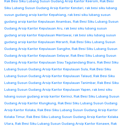
Rak Besi Siku Lubang Susun Gudang Arsip Kantor Keerom
,
Rak Besi
Siku Lubang Susun Gudang Arsip Kantor Kendari
,
rak besi siku lubang
susun gudang arsip kantor Kepahiang
,
rak besi siku lubang susun
gudang arsip kantor Kepulauan Anambas
,
Rak Besi Siku Lubang Susun
Gudang Arsip Kantor Kepulauan Aru
,
rak besi siku lubang susun
gudang arsip kantor Kepulauan Mentawai
,
rak besi siku lubang susun
gudang arsip kantor Kepulauan Meranti
,
Rak Besi Siku Lubang Susun
Gudang Arsip Kantor Kepulauan Sangihe
,
Rak Besi Siku Lubang Susun
Gudang Arsip Kantor Kepulauan Selayar
,
Rak Besi Siku Lubang Susun
Gudang Arsip Kantor Kepulauan Siau Tagulandang Biaro
,
Rak Besi Siku
Lubang Susun Gudang Arsip Kantor Kepulauan Sula
,
Rak Besi Siku
Lubang Susun Gudang Arsip Kantor Kepulauan Talaud
,
Rak Besi Siku
Lubang Susun Gudang Arsip Kantor Kepulauan Tanimbar
,
Rak Besi Siku
Lubang Susun Gudang Arsip Kantor Kepulauan Yapen
,
rak besi siku
lubang susun gudang arsip kantor Kerinci
,
Rak Besi Siku Lubang Susun
Gudang Arsip Kantor Klungkung
,
Rak Besi Siku Lubang Susun Gudang
Arsip Kantor Kolaka
,
Rak Besi Siku Lubang Susun Gudang Arsip Kantor
Kolaka Timur
,
Rak Besi Siku Lubang Susun Gudang Arsip Kantor Kolaka
Utara
,
Rak Besi Siku Lubang Susun Gudang Arsip Kantor Konawe
,
Rak