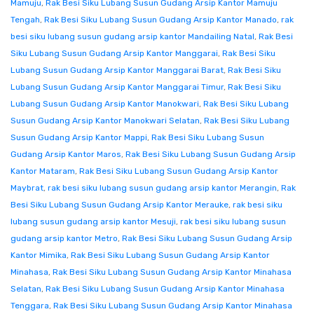
Mamuju
,
Rak Besi Siku Lubang Susun Gudang Arsip Kantor Mamuju
Tengah
,
Rak Besi Siku Lubang Susun Gudang Arsip Kantor Manado
,
rak
besi siku lubang susun gudang arsip kantor Mandailing Natal
,
Rak Besi
Siku Lubang Susun Gudang Arsip Kantor Manggarai
,
Rak Besi Siku
Lubang Susun Gudang Arsip Kantor Manggarai Barat
,
Rak Besi Siku
Lubang Susun Gudang Arsip Kantor Manggarai Timur
,
Rak Besi Siku
Lubang Susun Gudang Arsip Kantor Manokwari
,
Rak Besi Siku Lubang
Susun Gudang Arsip Kantor Manokwari Selatan
,
Rak Besi Siku Lubang
Susun Gudang Arsip Kantor Mappi
,
Rak Besi Siku Lubang Susun
Gudang Arsip Kantor Maros
,
Rak Besi Siku Lubang Susun Gudang Arsip
Kantor Mataram
,
Rak Besi Siku Lubang Susun Gudang Arsip Kantor
Maybrat
,
rak besi siku lubang susun gudang arsip kantor Merangin
,
Rak
Besi Siku Lubang Susun Gudang Arsip Kantor Merauke
,
rak besi siku
lubang susun gudang arsip kantor Mesuji
,
rak besi siku lubang susun
gudang arsip kantor Metro
,
Rak Besi Siku Lubang Susun Gudang Arsip
Kantor Mimika
,
Rak Besi Siku Lubang Susun Gudang Arsip Kantor
Minahasa
,
Rak Besi Siku Lubang Susun Gudang Arsip Kantor Minahasa
Selatan
,
Rak Besi Siku Lubang Susun Gudang Arsip Kantor Minahasa
Tenggara
,
Rak Besi Siku Lubang Susun Gudang Arsip Kantor Minahasa