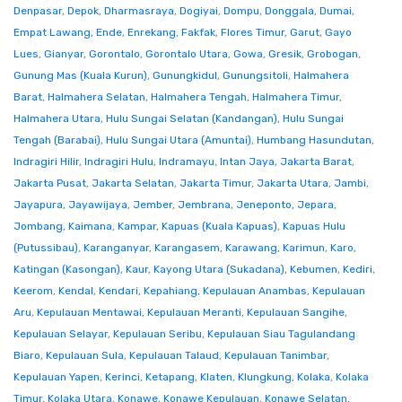
Denpasar
,
Depok
,
Dharmasraya
,
Dogiyai
,
Dompu
,
Donggala
,
Dumai
,
Empat Lawang
,
Ende
,
Enrekang
,
Fakfak
,
Flores Timur
,
Garut
,
Gayo
Lues
,
Gianyar
,
Gorontalo
,
Gorontalo Utara
,
Gowa
,
Gresik
,
Grobogan
,
Gunung Mas (Kuala Kurun)
,
Gunungkidul
,
Gunungsitoli
,
Halmahera
Barat
,
Halmahera Selatan
,
Halmahera Tengah
,
Halmahera Timur
,
Halmahera Utara
,
Hulu Sungai Selatan (Kandangan)
,
Hulu Sungai
Tengah (Barabai)
,
Hulu Sungai Utara (Amuntai)
,
Humbang Hasundutan
,
Indragiri Hilir
,
Indragiri Hulu
,
Indramayu
,
Intan Jaya
,
Jakarta Barat
,
Jakarta Pusat
,
Jakarta Selatan
,
Jakarta Timur
,
Jakarta Utara
,
Jambi
,
Jayapura
,
Jayawijaya
,
Jember
,
Jembrana
,
Jeneponto
,
Jepara
,
Jombang
,
Kaimana
,
Kampar
,
Kapuas (Kuala Kapuas)
,
Kapuas Hulu
(Putussibau)
,
Karanganyar
,
Karangasem
,
Karawang
,
Karimun
,
Karo
,
Katingan (Kasongan)
,
Kaur
,
Kayong Utara (Sukadana)
,
Kebumen
,
Kediri
,
Keerom
,
Kendal
,
Kendari
,
Kepahiang
,
Kepulauan Anambas
,
Kepulauan
Aru
,
Kepulauan Mentawai
,
Kepulauan Meranti
,
Kepulauan Sangihe
,
Kepulauan Selayar
,
Kepulauan Seribu
,
Kepulauan Siau Tagulandang
Biaro
,
Kepulauan Sula
,
Kepulauan Talaud
,
Kepulauan Tanimbar
,
Kepulauan Yapen
,
Kerinci
,
Ketapang
,
Klaten
,
Klungkung
,
Kolaka
,
Kolaka
Timur
,
Kolaka Utara
,
Konawe
,
Konawe Kepulauan
,
Konawe Selatan
,