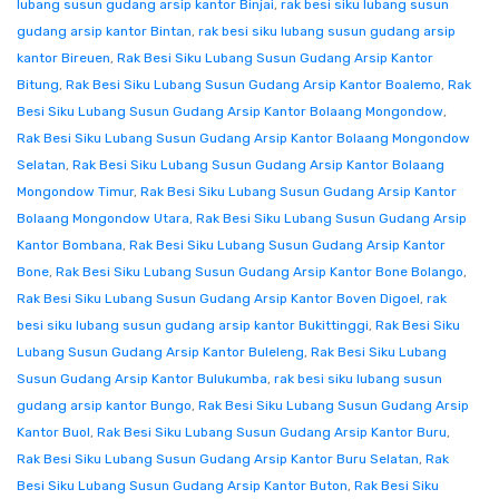
lubang susun gudang arsip kantor Binjai
,
rak besi siku lubang susun
gudang arsip kantor Bintan
,
rak besi siku lubang susun gudang arsip
kantor Bireuen
,
Rak Besi Siku Lubang Susun Gudang Arsip Kantor
Bitung
,
Rak Besi Siku Lubang Susun Gudang Arsip Kantor Boalemo
,
Rak
Besi Siku Lubang Susun Gudang Arsip Kantor Bolaang Mongondow
,
Rak Besi Siku Lubang Susun Gudang Arsip Kantor Bolaang Mongondow
Selatan
,
Rak Besi Siku Lubang Susun Gudang Arsip Kantor Bolaang
Mongondow Timur
,
Rak Besi Siku Lubang Susun Gudang Arsip Kantor
Bolaang Mongondow Utara
,
Rak Besi Siku Lubang Susun Gudang Arsip
Kantor Bombana
,
Rak Besi Siku Lubang Susun Gudang Arsip Kantor
Bone
,
Rak Besi Siku Lubang Susun Gudang Arsip Kantor Bone Bolango
,
Rak Besi Siku Lubang Susun Gudang Arsip Kantor Boven Digoel
,
rak
besi siku lubang susun gudang arsip kantor Bukittinggi
,
Rak Besi Siku
Lubang Susun Gudang Arsip Kantor Buleleng
,
Rak Besi Siku Lubang
Susun Gudang Arsip Kantor Bulukumba
,
rak besi siku lubang susun
gudang arsip kantor Bungo
,
Rak Besi Siku Lubang Susun Gudang Arsip
Kantor Buol
,
Rak Besi Siku Lubang Susun Gudang Arsip Kantor Buru
,
Rak Besi Siku Lubang Susun Gudang Arsip Kantor Buru Selatan
,
Rak
Besi Siku Lubang Susun Gudang Arsip Kantor Buton
,
Rak Besi Siku