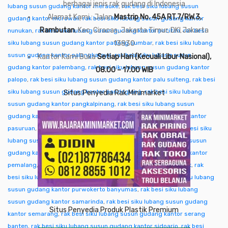
berbagai jenis rak gudang di Indonesia
lubang susun gudang kantor merauke
,
rak besi siku lubang susun
Alamat Kami : Jalan
Mastrip No. 45A RT.7/RW.3,
gudang kantor morowali
,
rak besi siku lubang susun gudang kantor
Rambutan
, Kec. Ciracas, Jakarta Timur, DKI Jakarta
nunukan
,
rak besi siku lubang susun gudang kantor pacitan
,
rak besi
siku lubang susun gudang kantor padang sumbar
13830
,
rak besi siku lubang
susun gudang kantor palangkaraya
,
rak besi siku lubang susun
Kantor Kami Buka
Setiap Hari (Kecuali Libur Nasional),
gudang kantor palembang
,
rak besi siku lubang susun gudang kantor
08.00 – 17.00 WIB
palopo
,
rak besi siku lubang susun gudang kantor palu sulteng
,
rak besi
siku lubang susun gudang kantor pandeglang
,
rak besi siku lubang
Situs Penyedia Rak Minimarket
susun gudang kantor pangkalpinang
,
rak besi siku lubang susun
gudang kantor pare-pare
,
rak besi siku lubang susun gudang kantor
pasuruan
,
rak besi siku lubang susun gudang kantor pati
,
rak besi siku
lubang susun gudang kantor pekalongan
,
rak besi siku lubang susun
gudang kantor pekanbaru
,
rak besi siku lubang susun gudang kantor
pemalang
,
rak besi siku lubang susun gudang kantor pontianak
,
rak
besi siku lubang susun gudang kantor purwakarta
,
rak besi siku lubang
susun gudang kantor purwokerto banyumas
,
rak besi siku lubang
susun gudang kantor samarinda
,
rak besi siku lubang susun gudang
Situs Penyedia Produk Plastik Premium
kantor semarang
,
rak besi siku lubang susun gudang kantor serang
banten
,
rak besi siku lubang susun gudang kantor sidoarjo
,
rak besi