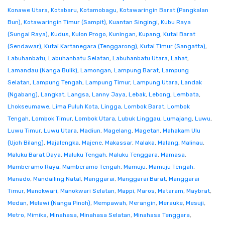
Konawe Utara
,
Kotabaru
,
Kotamobagu
,
Kotawaringin Barat (Pangkalan
Bun)
,
Kotawaringin Timur (Sampit)
,
Kuantan Singingi
,
Kubu Raya
(Sungai Raya)
,
Kudus
,
Kulon Progo
,
Kuningan
,
Kupang
,
Kutai Barat
(Sendawar)
,
Kutai Kartanegara (Tenggarong)
,
Kutai Timur (Sangatta)
,
Labuhanbatu
,
Labuhanbatu Selatan
,
Labuhanbatu Utara
,
Lahat
,
Lamandau (Nanga Bulik)
,
Lamongan
,
Lampung Barat
,
Lampung
Selatan
,
Lampung Tengah
,
Lampung Timur
,
Lampung Utara
,
Landak
(Ngabang)
,
Langkat
,
Langsa
,
Lanny Jaya
,
Lebak
,
Lebong
,
Lembata
,
Lhokseumawe
,
Lima Puluh Kota
,
Lingga
,
Lombok Barat
,
Lombok
Tengah
,
Lombok Timur
,
Lombok Utara
,
Lubuk Linggau
,
Lumajang
,
Luwu
,
Luwu Timur
,
Luwu Utara
,
Madiun
,
Magelang
,
Magetan
,
Mahakam Ulu
(Ujoh Bilang)
,
Majalengka
,
Majene
,
Makassar
,
Malaka
,
Malang
,
Malinau
,
Maluku Barat Daya
,
Maluku Tengah
,
Maluku Tenggara
,
Mamasa
,
Mamberamo Raya
,
Mamberamo Tengah
,
Mamuju
,
Mamuju Tengah
,
Manado
,
Mandailing Natal
,
Manggarai
,
Manggarai Barat
,
Manggarai
Timur
,
Manokwari
,
Manokwari Selatan
,
Mappi
,
Maros
,
Mataram
,
Maybrat
,
Medan
,
Melawi (Nanga Pinoh)
,
Mempawah
,
Merangin
,
Merauke
,
Mesuji
,
Metro
,
Mimika
,
Minahasa
,
Minahasa Selatan
,
Minahasa Tenggara
,