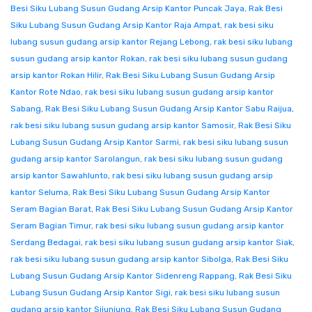
Besi Siku Lubang Susun Gudang Arsip Kantor Puncak Jaya
,
Rak Besi
Siku Lubang Susun Gudang Arsip Kantor Raja Ampat
,
rak besi siku
lubang susun gudang arsip kantor Rejang Lebong
,
rak besi siku lubang
susun gudang arsip kantor Rokan
,
rak besi siku lubang susun gudang
arsip kantor Rokan Hilir
,
Rak Besi Siku Lubang Susun Gudang Arsip
Kantor Rote Ndao
,
rak besi siku lubang susun gudang arsip kantor
Sabang
,
Rak Besi Siku Lubang Susun Gudang Arsip Kantor Sabu Raijua
,
rak besi siku lubang susun gudang arsip kantor Samosir
,
Rak Besi Siku
Lubang Susun Gudang Arsip Kantor Sarmi
,
rak besi siku lubang susun
gudang arsip kantor Sarolangun
,
rak besi siku lubang susun gudang
arsip kantor Sawahlunto
,
rak besi siku lubang susun gudang arsip
kantor Seluma
,
Rak Besi Siku Lubang Susun Gudang Arsip Kantor
Seram Bagian Barat
,
Rak Besi Siku Lubang Susun Gudang Arsip Kantor
Seram Bagian Timur
,
rak besi siku lubang susun gudang arsip kantor
Serdang Bedagai
,
rak besi siku lubang susun gudang arsip kantor Siak
,
rak besi siku lubang susun gudang arsip kantor Sibolga
,
Rak Besi Siku
Lubang Susun Gudang Arsip Kantor Sidenreng Rappang
,
Rak Besi Siku
Lubang Susun Gudang Arsip Kantor Sigi
,
rak besi siku lubang susun
gudang arsip kantor Sijunjung
,
Rak Besi Siku Lubang Susun Gudang