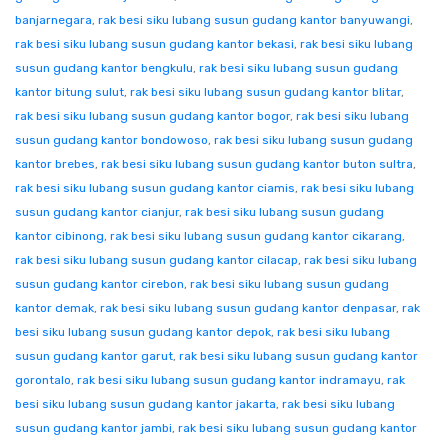
banjarnegara
,
rak besi siku lubang susun gudang kantor banyuwangi
,
rak besi siku lubang susun gudang kantor bekasi
,
rak besi siku lubang
susun gudang kantor bengkulu
,
rak besi siku lubang susun gudang
kantor bitung sulut
,
rak besi siku lubang susun gudang kantor blitar
,
rak besi siku lubang susun gudang kantor bogor
,
rak besi siku lubang
susun gudang kantor bondowoso
,
rak besi siku lubang susun gudang
kantor brebes
,
rak besi siku lubang susun gudang kantor buton sultra
,
rak besi siku lubang susun gudang kantor ciamis
,
rak besi siku lubang
susun gudang kantor cianjur
,
rak besi siku lubang susun gudang
kantor cibinong
,
rak besi siku lubang susun gudang kantor cikarang
,
rak besi siku lubang susun gudang kantor cilacap
,
rak besi siku lubang
susun gudang kantor cirebon
,
rak besi siku lubang susun gudang
kantor demak
,
rak besi siku lubang susun gudang kantor denpasar
,
rak
besi siku lubang susun gudang kantor depok
,
rak besi siku lubang
susun gudang kantor garut
,
rak besi siku lubang susun gudang kantor
gorontalo
,
rak besi siku lubang susun gudang kantor indramayu
,
rak
besi siku lubang susun gudang kantor jakarta
,
rak besi siku lubang
susun gudang kantor jambi
,
rak besi siku lubang susun gudang kantor