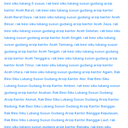
besi siku lubang 5 susun
,
rak besi siku lubang susun gudang arsip
kantor Aceh Barat
,
rak besi siku lubang susun gudang arsip kantor
Aceh Barat Daya
,
rak besi siku lubang susun gudang arsip kantor Aceh
Besar
,
rak besi siku lubang susun gudang arsip kantor Aceh Jaya
,
rak
besi siku lubang susun gudang arsip kantor Aceh Selatan
,
rak besi siku
lubang susun gudang arsip kantor Aceh Singkil
,
rak besi siku lubang
susun gudang arsip kantor Aceh Tamiang
,
rak besi siku lubang susun
gudang arsip kantor Aceh Tengah
,
rak besi siku lubang susun gudang
arsip kantor Aceh Tenggara
,
rak besi siku lubang susun gudang arsip
kantor Aceh Timur
,
rak besi siku lubang susun gudang arsip kantor
Aceh Utara
,
rak besi siku lubang susun gudang arsip kantor Agam
,
Rak
Besi Siku Lubang Susun Gudang Arsip Kantor Alor
,
Rak Besi Siku
Lubang Susun Gudang Arsip Kantor Ambon
,
rak besi siku lubang susun
gudang arsip kantor Asahan
,
Rak Besi Siku Lubang Susun Gudang
Arsip Kantor Asmat
,
Rak Besi Siku Lubang Susun Gudang Arsip Kantor
Badung
,
Rak Besi Siku Lubang Susun Gudang Arsip Kantor Banggai
,
Rak Besi Siku Lubang Susun Gudang Arsip Kantor Banggai Kepulauan
,
Rak Besi Siku Lubang Susun Gudang Arsip Kantor Banggai Laut
,
rak
besi siku lubang susun gudang arsip kantor Bangka
,
rak besi siku