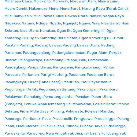
Minahasa Utara
,
Mojokerto
,
Morowali
,
Morowali Utara
,
Muara Enim
,
Muaro Jambi
,
Mukomuko
,
Muna
,
Muna Barat
,
Murung Raya (Puruk Cahu)
,
Musi Banyuasin
,
Musi Rawas
,
Musi Rawas Utara
,
Nabire
,
Nagan Raya
,
Nagekeo
,
Natuna
,
Nduga
,
Ngada
,
Nganjuk
,
Ngawi
,
Nias
,
Nias Barat
,
Nias
Selatan
,
Nias Utara
,
Nunukan
,
Ogan Ilir
,
Ogan Komering Ilir
,
Ogan
Komering Ulu
,
Ogan Komering Ulu Selatan
,
Ogan Komering Ulu Timur
,
Pacitan
,
Padang
,
Padang Lawas
,
Padang Lawas Utara
,
Padang
Pariaman
,
Padangpanjang
,
Padangsidempuan
,
Pagar Alam
,
Pakpak
Bharat
,
Palangkaraya
,
Palembang
,
Palopo
,
Palu
,
Pamekasan
,
Pandeglang
,
Pangandaran
,
Pangkajene
,
Pangkalpinang.
,
Paniai
,
Parepare
,
Pariaman
,
Parigi Moutong
,
Pasaman
,
Pasaman Barat
,
Pasangkayu
,
Paser (Tana Paser)
,
Pasuruan
,
Pati
,
Payakumbuh
,
Pegunungan Arfak
,
Pegunungan Bintang
,
Pekalongan
,
Pekanbaru
,
Pelalawan
,
Pemalang
,
Pematangsiantar
,
Penajam Paser Utara
(Penajam)
,
Penukal Abab lematang Ilir
,
Pesawaran
,
Pesisir Barat
,
Pesisir
Selatan
,
Pidie
,
Pidie Jaya
,
Pinrang
,
Pohuwato
,
Polewali Mandar
,
Ponorogo
,
Pontianak
,
Poso
,
Prabumulih
,
Pringsewu
,
Probolinggo
,
Pulang
Pisau
,
Pulau Morotai
,
Pulau Taliabu
,
Puncak
,
Puncak Jaya
,
Purbalingga
,
Purwakarta
,
Purworejo
,
Raja Ampat
,
rak besi
,
rak besi siku lubang
,
rak