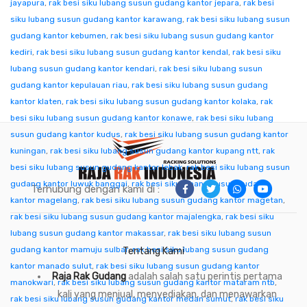
jayapura
,
rak besi siku lubang susun gudang kantor jepara
,
rak besi
siku lubang susun gudang kantor karawang
,
rak besi siku lubang susun
gudang kantor kebumen
,
rak besi siku lubang susun gudang kantor
kediri
,
rak besi siku lubang susun gudang kantor kendal
,
rak besi siku
lubang susun gudang kantor kendari
,
rak besi siku lubang susun
gudang kantor kepulauan riau
,
rak besi siku lubang susun gudang
kantor klaten
,
rak besi siku lubang susun gudang kantor kolaka
,
rak
besi siku lubang susun gudang kantor konawe
,
rak besi siku lubang
susun gudang kantor kudus
,
rak besi siku lubang susun gudang kantor
kuningan
,
rak besi siku lubang susun gudang kantor kupang ntt
,
rak
besi siku lubang susun gudang kantor lebak
,
rak besi siku lubang susun
gudang kantor luwuk banggai
,
rak besi siku lubang susun gudang
Terhubung dengan kami di :
kantor magelang
,
rak besi siku lubang susun gudang kantor magetan
,
rak besi siku lubang susun gudang kantor majalengka
,
rak besi siku
lubang susun gudang kantor makassar
,
rak besi siku lubang susun
gudang kantor mamuju sulbar
,
rak besi siku lubang susun gudang
Tentang Kami
kantor manado sulut
,
rak besi siku lubang susun gudang kantor
Raja Rak Gudang
adalah salah satu perintis pertama
manokwari
,
rak besi siku lubang susun gudang kantor mataram ntb
,
kali yang menjual, menyediakan, dan menawarkan
rak besi siku lubang susun gudang kantor medan sumut
,
rak besi siku