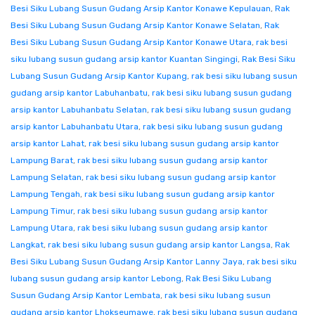
Besi Siku Lubang Susun Gudang Arsip Kantor Konawe Kepulauan
,
Rak
Besi Siku Lubang Susun Gudang Arsip Kantor Konawe Selatan
,
Rak
Besi Siku Lubang Susun Gudang Arsip Kantor Konawe Utara
,
rak besi
siku lubang susun gudang arsip kantor Kuantan Singingi
,
Rak Besi Siku
Lubang Susun Gudang Arsip Kantor Kupang
,
rak besi siku lubang susun
gudang arsip kantor Labuhanbatu
,
rak besi siku lubang susun gudang
arsip kantor Labuhanbatu Selatan
,
rak besi siku lubang susun gudang
arsip kantor Labuhanbatu Utara
,
rak besi siku lubang susun gudang
arsip kantor Lahat
,
rak besi siku lubang susun gudang arsip kantor
Lampung Barat
,
rak besi siku lubang susun gudang arsip kantor
Lampung Selatan
,
rak besi siku lubang susun gudang arsip kantor
Lampung Tengah
,
rak besi siku lubang susun gudang arsip kantor
Lampung Timur
,
rak besi siku lubang susun gudang arsip kantor
Lampung Utara
,
rak besi siku lubang susun gudang arsip kantor
Langkat
,
rak besi siku lubang susun gudang arsip kantor Langsa
,
Rak
Besi Siku Lubang Susun Gudang Arsip Kantor Lanny Jaya
,
rak besi siku
lubang susun gudang arsip kantor Lebong
,
Rak Besi Siku Lubang
Susun Gudang Arsip Kantor Lembata
,
rak besi siku lubang susun
gudang arsip kantor Lhokseumawe
,
rak besi siku lubang susun gudang