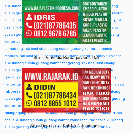
siku lubang susun gudang kantor singkawang
,
rak besi siku lubang
susun gudang kantor sofifi
,
rak besi siku lubang susun gudang kantor
solo surakarta
,
rak besi siku lubang susun gudang kantor sorong
,
rak
besi siku lubang susun gudang kantor subang
,
rak besi siku lubang
susun gudang kantor sukabumi
,
rak besi siku lubang susun gudang
kantor sumba ntt
,
rak besi siku lubang susun gudang kantor
sumedang
,
rak besi siku lubang susun gudang kantor sumenep
madura
,
rak besi siku lubang susun gudang kantor surabaya
,
rak besi
Situs Penyedia Berbagai Jenis Rak
siku lubang susun gudang kantor tangerang
,
rak besi siku lubang
susun gudang kantor tangjung selor
,
rak besi siku lubang susun
gudang kantor tanjungpinang
,
rak besi siku lubang susun gudang
kantor tarakan
,
rak besi siku lubang susun gudang kantor tasikmalaya
,
rak besi siku lubang susun gudang kantor tegal
,
rak besi siku lubang
susun gudang kantor temanggung
,
rak besi siku lubang susun gudang
kantor ternate tidore
,
rak besi siku lubang susun gudang kantor
tulungagung
,
rak besi siku lubang susun gudang kantor wonogiri
,
rak
besi siku lubang susun gudang kantor wonosobo
,
rak besi siku lubang
Situs Distributor Rak No. 1 di Indonesia
susun gudang kantor yogyakarta
,
rak gudang
,
rak siku
,
rak siku