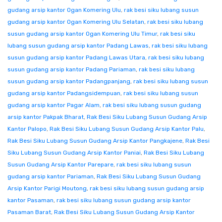
gudang arsip kantor Ogan Komering Ulu
,
rak besi siku lubang susun
gudang arsip kantor Ogan Komering Ulu Selatan
,
rak besi siku lubang
susun gudang arsip kantor Ogan Komering Ulu Timur
,
rak besi siku
lubang susun gudang arsip kantor Padang Lawas
,
rak besi siku lubang
susun gudang arsip kantor Padang Lawas Utara
,
rak besi siku lubang
susun gudang arsip kantor Padang Pariaman
,
rak besi siku lubang
susun gudang arsip kantor Padangpanjang
,
rak besi siku lubang susun
gudang arsip kantor Padangsidempuan
,
rak besi siku lubang susun
gudang arsip kantor Pagar Alam
,
rak besi siku lubang susun gudang
arsip kantor Pakpak Bharat
,
Rak Besi Siku Lubang Susun Gudang Arsip
Kantor Palopo
,
Rak Besi Siku Lubang Susun Gudang Arsip Kantor Palu
,
Rak Besi Siku Lubang Susun Gudang Arsip Kantor Pangkajene
,
Rak Besi
Siku Lubang Susun Gudang Arsip Kantor Paniai
,
Rak Besi Siku Lubang
Susun Gudang Arsip Kantor Parepare
,
rak besi siku lubang susun
gudang arsip kantor Pariaman
,
Rak Besi Siku Lubang Susun Gudang
Arsip Kantor Parigi Moutong
,
rak besi siku lubang susun gudang arsip
kantor Pasaman
,
rak besi siku lubang susun gudang arsip kantor
Pasaman Barat
,
Rak Besi Siku Lubang Susun Gudang Arsip Kantor