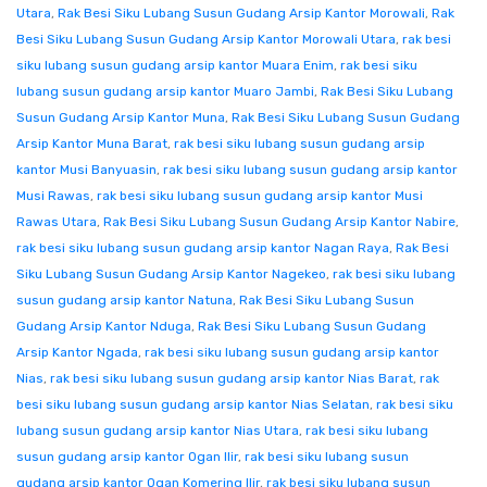
Utara
,
Rak Besi Siku Lubang Susun Gudang Arsip Kantor Morowali
,
Rak
Besi Siku Lubang Susun Gudang Arsip Kantor Morowali Utara
,
rak besi
siku lubang susun gudang arsip kantor Muara Enim
,
rak besi siku
lubang susun gudang arsip kantor Muaro Jambi
,
Rak Besi Siku Lubang
Susun Gudang Arsip Kantor Muna
,
Rak Besi Siku Lubang Susun Gudang
Arsip Kantor Muna Barat
,
rak besi siku lubang susun gudang arsip
kantor Musi Banyuasin
,
rak besi siku lubang susun gudang arsip kantor
Musi Rawas
,
rak besi siku lubang susun gudang arsip kantor Musi
Rawas Utara
,
Rak Besi Siku Lubang Susun Gudang Arsip Kantor Nabire
,
rak besi siku lubang susun gudang arsip kantor Nagan Raya
,
Rak Besi
Siku Lubang Susun Gudang Arsip Kantor Nagekeo
,
rak besi siku lubang
susun gudang arsip kantor Natuna
,
Rak Besi Siku Lubang Susun
Gudang Arsip Kantor Nduga
,
Rak Besi Siku Lubang Susun Gudang
Arsip Kantor Ngada
,
rak besi siku lubang susun gudang arsip kantor
Nias
,
rak besi siku lubang susun gudang arsip kantor Nias Barat
,
rak
besi siku lubang susun gudang arsip kantor Nias Selatan
,
rak besi siku
lubang susun gudang arsip kantor Nias Utara
,
rak besi siku lubang
susun gudang arsip kantor Ogan Ilir
,
rak besi siku lubang susun
gudang arsip kantor Ogan Komering Ilir
,
rak besi siku lubang susun