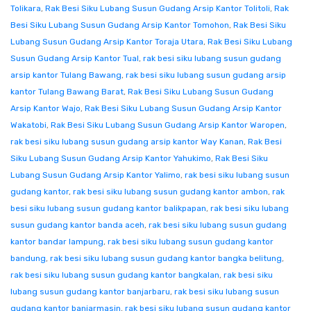
Tolikara
,
Rak Besi Siku Lubang Susun Gudang Arsip Kantor Tolitoli
,
Rak
Besi Siku Lubang Susun Gudang Arsip Kantor Tomohon
,
Rak Besi Siku
Lubang Susun Gudang Arsip Kantor Toraja Utara
,
Rak Besi Siku Lubang
Susun Gudang Arsip Kantor Tual
,
rak besi siku lubang susun gudang
arsip kantor Tulang Bawang
,
rak besi siku lubang susun gudang arsip
kantor Tulang Bawang Barat
,
Rak Besi Siku Lubang Susun Gudang
Arsip Kantor Wajo
,
Rak Besi Siku Lubang Susun Gudang Arsip Kantor
Wakatobi
,
Rak Besi Siku Lubang Susun Gudang Arsip Kantor Waropen
,
rak besi siku lubang susun gudang arsip kantor Way Kanan
,
Rak Besi
Siku Lubang Susun Gudang Arsip Kantor Yahukimo
,
Rak Besi Siku
Lubang Susun Gudang Arsip Kantor Yalimo
,
rak besi siku lubang susun
gudang kantor
,
rak besi siku lubang susun gudang kantor ambon
,
rak
besi siku lubang susun gudang kantor balikpapan
,
rak besi siku lubang
susun gudang kantor banda aceh
,
rak besi siku lubang susun gudang
kantor bandar lampung
,
rak besi siku lubang susun gudang kantor
bandung
,
rak besi siku lubang susun gudang kantor bangka belitung
,
rak besi siku lubang susun gudang kantor bangkalan
,
rak besi siku
lubang susun gudang kantor banjarbaru
,
rak besi siku lubang susun
gudang kantor banjarmasin
,
rak besi siku lubang susun gudang kantor