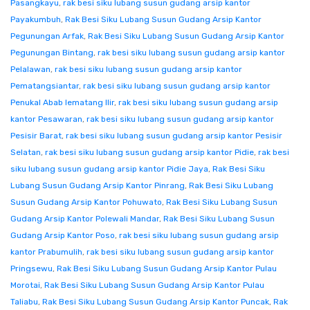
Pasangkayu
,
rak besi siku lubang susun gudang arsip kantor
Payakumbuh
,
Rak Besi Siku Lubang Susun Gudang Arsip Kantor
Pegunungan Arfak
,
Rak Besi Siku Lubang Susun Gudang Arsip Kantor
Pegunungan Bintang
,
rak besi siku lubang susun gudang arsip kantor
Pelalawan
,
rak besi siku lubang susun gudang arsip kantor
Pematangsiantar
,
rak besi siku lubang susun gudang arsip kantor
Penukal Abab lematang Ilir
,
rak besi siku lubang susun gudang arsip
kantor Pesawaran
,
rak besi siku lubang susun gudang arsip kantor
Pesisir Barat
,
rak besi siku lubang susun gudang arsip kantor Pesisir
Selatan
,
rak besi siku lubang susun gudang arsip kantor Pidie
,
rak besi
siku lubang susun gudang arsip kantor Pidie Jaya
,
Rak Besi Siku
Lubang Susun Gudang Arsip Kantor Pinrang
,
Rak Besi Siku Lubang
Susun Gudang Arsip Kantor Pohuwato
,
Rak Besi Siku Lubang Susun
Gudang Arsip Kantor Polewali Mandar
,
Rak Besi Siku Lubang Susun
Gudang Arsip Kantor Poso
,
rak besi siku lubang susun gudang arsip
kantor Prabumulih
,
rak besi siku lubang susun gudang arsip kantor
Pringsewu
,
Rak Besi Siku Lubang Susun Gudang Arsip Kantor Pulau
Morotai
,
Rak Besi Siku Lubang Susun Gudang Arsip Kantor Pulau
Taliabu
,
Rak Besi Siku Lubang Susun Gudang Arsip Kantor Puncak
,
Rak