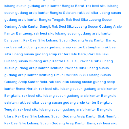
lubang susun gudang arsip kantor Bangka Barat
,
rak besi siku lubang
susun gudang arsip kantor Bangka Selatan
,
rak besi siku lubang susun
gudang arsip kantor Bangka Tengah
,
Rak Besi Siku Lubang Susun
Gudang Arsip Kantor Bangli
,
Rak Besi Siku Lubang Susun Gudang Arsip
Kantor Bantaeng
,
rak besi siku lubang susun gudang arsip kantor
Banyuasin
,
Rak Besi Siku Lubang Susun Gudang Arsip Kantor Barru
,
rak besi siku lubang susun gudang arsip kantor Batanghari
,
rak besi
siku lubang susun gudang arsip kantor Batu Bara
,
Rak Besi Siku
Lubang Susun Gudang Arsip Kantor Bau-Bau
,
rak besi siku lubang
susun gudang arsip kantor Belitung
,
rak besi siku lubang susun
gudang arsip kantor Belitung Timur
,
Rak Besi Siku Lubang Susun
Gudang Arsip Kantor Belu
,
rak besi siku lubang susun gudang arsip
kantor Bener Meriah
,
rak besi siku lubang susun gudang arsip kantor
Bengkalis
,
rak besi siku lubang susun gudang arsip kantor Bengkulu
selatan
,
rak besi siku lubang susun gudang arsip kantor Bengkulu
Tengah
,
rak besi siku lubang susun gudang arsip kantor Bengkulu
Utara
,
Rak Besi Siku Lubang Susun Gudang Arsip Kantor Biak Numfor
,
Rak Besi Siku Lubang Susun Gudang Arsip Kantor Bima
,
rak besi siku