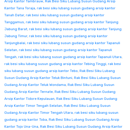
Arsip Kantor Tambrauw
,
Rak Besi Siku Lubang Susun Gudang Arsip
Kantor Tana Toraja
,
rak besi siku lubang susun gudang arsip kantor
Tanah Datar
,
rak besi siku lubang susun gudang arsip kantor
Tanggamus
,
rak besi siku lubang susun gudang arsip kantor Tanjung
Jabung Barat
,
rak besi siku lubang susun gudang arsip kantor Tanjung
Jabung Timur
,
rak besi siku lubang susun gudang arsip kantor
Tanjungbalai
,
rak besi siku lubang susun gudang arsip kantor Tapanuli
Selatan
,
rak besi siku lubang susun gudang arsip kantor Tapanuli
Tengah
,
rak besi siku lubang susun gudang arsip kantor Tapanuli Utara
,
rak besi siku lubang susun gudang arsip kantor Tebing Tinggi
,
rak besi
siku lubang susun gudang arsip kantor Tebo
,
Rak Besi Siku Lubang
Susun Gudang Arsip Kantor Teluk Bintuni
,
Rak Besi Siku Lubang Susun
Gudang Arsip Kantor Teluk Wondama
,
Rak Besi Siku Lubang Susun
Gudang Arsip Kantor Ternate
,
Rak Besi Siku Lubang Susun Gudang
Arsip Kantor Tidore Kepulauan
,
Rak Besi Siku Lubang Susun Gudang
Arsip Kantor Timor Tengah Selatan
,
Rak Besi Siku Lubang Susun
Gudang Arsip Kantor Timor Tengah Utara
,
rak besi siku lubang susun
gudang arsip kantor Toba
,
Rak Besi Siku Lubang Susun Gudang Arsip
Kantor Tojo Una-Una
,
Rak Besi Siku Lubang Susun Gudang Arsip Kantor