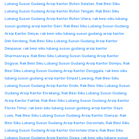
Lubang Susun Gudang Arsip Kantor Buton Selatan
,
Rak Besi Siku
Lubang Susun Gudang Arsip Kantor Buton Tengah
,
Rak Besi Siku
Lubang Susun Gudang Arsip Kantor Buton Utara
,
rak besi siku lubang
susun gudang arsip kantor Dairi
,
Rak Besi Siku Lubang Susun Gudang
Arsip Kantor Deiyai
,
rak besi siku lubang susun gudang arsip kantor
Deli Serdang
,
Rak Besi Siku Lubang Susun Gudang Arsip Kantor
Denpasar
,
rak besi siku lubang susun gudang arsip kantor
Dharmasraya
,
Rak Besi Siku Lubang Susun Gudang Arsip Kantor
Dogiyai
,
Rak Besi Siku Lubang Susun Gudang Arsip Kantor Dompu
,
Rak
Besi Siku Lubang Susun Gudang Arsip Kantor Donggala
,
rak besi siku
lubang susun gudang arsip kantor Empat Lawang
,
Rak Besi Siku
Lubang Susun Gudang Arsip Kantor Ende
,
Rak Besi Siku Lubang Susun
Gudang Arsip Kantor Enrekang
,
Rak Besi Siku Lubang Susun Gudang
Arsip Kantor Fakfak
,
Rak Besi Siku Lubang Susun Gudang Arsip Kantor
Flores Timur
,
rak besi siku lubang susun gudang arsip kantor Gayo
Lues
,
Rak Besi Siku Lubang Susun Gudang Arsip Kantor Gianyar
,
Rak
Besi Siku Lubang Susun Gudang Arsip Kantor Gorontalo
,
Rak Besi Siku
Lubang Susun Gudang Arsip Kantor Gorontalo Utara
,
Rak Besi Siku
Lubang Susun Gudang Arsip Kantor Gowa
,
rak besi siku lubang susun