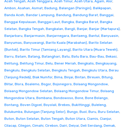
Aceh Tengah
,
Aceh Tenggara
,
Aceh Timur
,
Aceh Utara
,
Agam
,
Alor
,
Ambon
,
Asahan
,
Asmat
,
Badung
,
Balangan (Paringin)
,
Balikpapan
,
Banda Aceh
,
Bandar Lampung
,
Bandung
,
Bandung Barat
,
Banggai
,
Banggai Kepulauan
,
Banggai Laut
,
Bangka
,
Bangka Barat
,
Bangka
Selatan
,
Bangka Tengah
,
Bangkalan
,
Bangli
,
Banjar
,
Banjar (Martapura)
,
Banjarbaru
,
Banjarmasin
,
Banjarnegara
,
Bantaeng
,
Bantul
,
Banyuasin
,
Banyumas
,
Banyuwangi
,
Barito Kuala (Marabahan)
,
Barito Selatan
(Buntok)
,
Barito Timur (Tamiang Layang)
,
Barito Utara (Muara Teweh)
,
Barru
,
Batam
,
Batang
,
Batanghari
,
Batu
,
Batu Bara
,
Bau-Bau
,
Bekasi
,
Belitung
,
Belitung Timur
,
Belu
,
Bener Meriah
,
Bengkalis
,
Bengkayang
,
Bengkulu
,
Bengkulu Selatan
,
Bengkulu Tengah
,
Bengkulu Utara
,
Berau
(Tanjung Redeb)
,
Biak Numfor
,
Bima
,
Binjai
,
Bintan
,
Bireuen
,
Bitung
,
Blitar
,
Blora
,
Boalemo
,
Bogor
,
Bojonegoro
,
Bolaang Mongondow
,
Bolaang Mongondow Selatan
,
Bolaang Mongondow Timur
,
Bolaang
Mongondow Utara
,
Bombana
,
Bondowoso
,
Bone
,
Bone Bolango
,
Bontang
,
Boven Digoel
,
Boyolali
,
Brebes
,
Bukittinggi
,
Buleleng
,
Bulukumba
,
Bulungan (Tanjung Selor)
,
Bungo
,
Buol
,
Buru
,
Buru Selatan
,
Buton
,
Buton Selatan
,
Buton Tengah
,
Buton Utara
,
Ciamis
,
Cianjur
,
Cilacap
,
Cilegon
,
Cimahi
,
Cirebon
,
Dairi
,
Deiyai
,
Deli Serdang
,
Demak
,