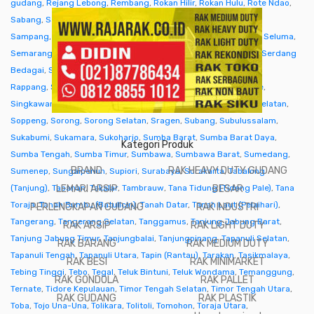
gudang
,
Rejang Lebong
,
Rembang
,
Rokan Hilir
,
Rokan Hulu
,
Rote Ndao
,
Sabang
,
Sabu Raijua
,
Salatiga
,
Samarinda
,
Sambas
,
Samosir
,
Sampang
,
Sanggau
,
Sarmi
,
Sarolangun
,
Sawahlunto
,
Sekadau
,
Seluma
,
Semarang
,
Seram Bagian Barat
,
Seram Bagian Timur
,
Serang
,
Serdang
Bedagai
,
Seruyan (Kuala Pembuang)
,
Siak
,
Sibolga
,
Sidenreng
Rappang
,
Sidoarjo
,
Sigi
,
Sijunjung
,
Sikka
,
Simalungun
,
Simeulue
,
Singkawang
,
Sinjai
,
Sintang
,
Situbondo
,
Sleman
,
Solok
,
Solok Selatan
,
Soppeng
,
Sorong
,
Sorong Selatan
,
Sragen
,
Subang
,
Subulussalam
,
Sukabumi
,
Sukamara
,
Sukoharjo
,
Sumba Barat
,
Sumba Barat Daya
,
Kategori Produk
Sumba Tengah
,
Sumba Timur
,
Sumbawa
,
Sumbawa Barat
,
Sumedang
,
BRAND
RAK HEAVY DUTY GUDANG
Sumenep
,
Sungaipenuh
,
Supiori
,
Surabaya
,
Surakarta
,
Tabalong
(Tanjung)
,
Tabanan
LEMARI ARSIP
,
Takalar
,
Tambrauw
,
Tana Tidung (Tideng Pale)
BESAR
,
Tana
Toraja
,
Tanah Bumbu (Batulicin)
,
Tanah Datar
,
Tanah Laut (Pelaihari)
,
PERLENGKAPAN GUDANG
RAK INDUSTRI
Tangerang
,
Tangerang Selatan
,
Tanggamus
,
Tanjung Jabung Barat
,
RAK ARSIP
RAK LIGHT DUTY
Tanjung Jabung Timur
,
Tanjungbalai
,
Tanjungpinang
,
Tapanuli Selatan
,
RAK BARANG
RAK MEDIUM DUTY
Tapanuli Tengah
,
Tapanuli Utara
,
Tapin (Rantau)
,
Tarakan
,
Tasikmalaya
,
RAK BESI
RAK MINIMARKET
Tebing Tinggi
,
Tebo
,
Tegal
,
Teluk Bintuni
,
Teluk Wondama
,
Temanggung
,
RAK GONDOLA
RAK PALLET
Ternate
,
Tidore Kepulauan
,
Timor Tengah Selatan
,
Timor Tengah Utara
,
RAK GUDANG
RAK PLASTIK
Toba
,
Tojo Una-Una
,
Tolikara
,
Tolitoli
,
Tomohon
,
Toraja Utara
,