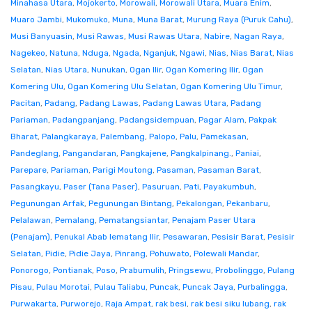
Minahasa Utara
,
Mojokerto
,
Morowali
,
Morowali Utara
,
Muara Enim
,
Muaro Jambi
,
Mukomuko
,
Muna
,
Muna Barat
,
Murung Raya (Puruk Cahu)
,
Musi Banyuasin
,
Musi Rawas
,
Musi Rawas Utara
,
Nabire
,
Nagan Raya
,
Nagekeo
,
Natuna
,
Nduga
,
Ngada
,
Nganjuk
,
Ngawi
,
Nias
,
Nias Barat
,
Nias
Selatan
,
Nias Utara
,
Nunukan
,
Ogan Ilir
,
Ogan Komering Ilir
,
Ogan
Komering Ulu
,
Ogan Komering Ulu Selatan
,
Ogan Komering Ulu Timur
,
Pacitan
,
Padang
,
Padang Lawas
,
Padang Lawas Utara
,
Padang
Pariaman
,
Padangpanjang
,
Padangsidempuan
,
Pagar Alam
,
Pakpak
Bharat
,
Palangkaraya
,
Palembang
,
Palopo
,
Palu
,
Pamekasan
,
Pandeglang
,
Pangandaran
,
Pangkajene
,
Pangkalpinang.
,
Paniai
,
Parepare
,
Pariaman
,
Parigi Moutong
,
Pasaman
,
Pasaman Barat
,
Pasangkayu
,
Paser (Tana Paser)
,
Pasuruan
,
Pati
,
Payakumbuh
,
Pegunungan Arfak
,
Pegunungan Bintang
,
Pekalongan
,
Pekanbaru
,
Pelalawan
,
Pemalang
,
Pematangsiantar
,
Penajam Paser Utara
(Penajam)
,
Penukal Abab lematang Ilir
,
Pesawaran
,
Pesisir Barat
,
Pesisir
Selatan
,
Pidie
,
Pidie Jaya
,
Pinrang
,
Pohuwato
,
Polewali Mandar
,
Ponorogo
,
Pontianak
,
Poso
,
Prabumulih
,
Pringsewu
,
Probolinggo
,
Pulang
Pisau
,
Pulau Morotai
,
Pulau Taliabu
,
Puncak
,
Puncak Jaya
,
Purbalingga
,
Purwakarta
,
Purworejo
,
Raja Ampat
,
rak besi
,
rak besi siku lubang
,
rak