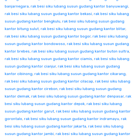
banjarnegara
,
rak besi siku lubang susun gudang kantor banyuwangi
,
rak besi siku lubang susun gudang kantor bekasi
,
rak besi siku lubang
susun gudang kantor bengkulu
,
rak besi siku lubang susun gudang
kantor bitung sulut
,
rak besi siku lubang susun gudang kantor blitar
,
rak besi siku lubang susun gudang kantor bogor
,
rak besi siku lubang
susun gudang kantor bondowoso
,
rak besi siku lubang susun gudang
kantor brebes
,
rak besi siku lubang susun gudang kantor buton sultra
,
rak besi siku lubang susun gudang kantor ciamis
,
rak besi siku lubang
susun gudang kantor cianjur
,
rak besi siku lubang susun gudang
kantor cibinong
,
rak besi siku lubang susun gudang kantor cikarang
,
rak besi siku lubang susun gudang kantor cilacap
,
rak besi siku lubang
susun gudang kantor cirebon
,
rak besi siku lubang susun gudang
kantor demak
,
rak besi siku lubang susun gudang kantor denpasar
,
rak
besi siku lubang susun gudang kantor depok
,
rak besi siku lubang
susun gudang kantor garut
,
rak besi siku lubang susun gudang kantor
gorontalo
,
rak besi siku lubang susun gudang kantor indramayu
,
rak
besi siku lubang susun gudang kantor jakarta
,
rak besi siku lubang
susun gudang kantor jambi
,
rak besi siku lubang susun gudang kantor