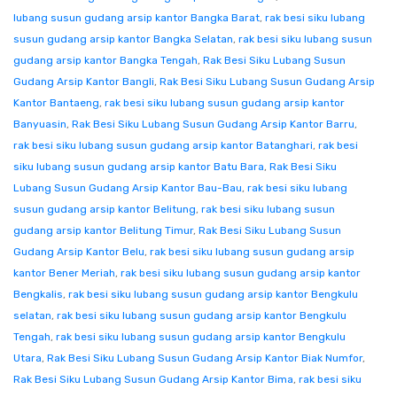
lubang susun gudang arsip kantor Bangka Barat
,
rak besi siku lubang
susun gudang arsip kantor Bangka Selatan
,
rak besi siku lubang susun
gudang arsip kantor Bangka Tengah
,
Rak Besi Siku Lubang Susun
Gudang Arsip Kantor Bangli
,
Rak Besi Siku Lubang Susun Gudang Arsip
Kantor Bantaeng
,
rak besi siku lubang susun gudang arsip kantor
Banyuasin
,
Rak Besi Siku Lubang Susun Gudang Arsip Kantor Barru
,
rak besi siku lubang susun gudang arsip kantor Batanghari
,
rak besi
siku lubang susun gudang arsip kantor Batu Bara
,
Rak Besi Siku
Lubang Susun Gudang Arsip Kantor Bau-Bau
,
rak besi siku lubang
susun gudang arsip kantor Belitung
,
rak besi siku lubang susun
gudang arsip kantor Belitung Timur
,
Rak Besi Siku Lubang Susun
Gudang Arsip Kantor Belu
,
rak besi siku lubang susun gudang arsip
kantor Bener Meriah
,
rak besi siku lubang susun gudang arsip kantor
Bengkalis
,
rak besi siku lubang susun gudang arsip kantor Bengkulu
selatan
,
rak besi siku lubang susun gudang arsip kantor Bengkulu
Tengah
,
rak besi siku lubang susun gudang arsip kantor Bengkulu
Utara
,
Rak Besi Siku Lubang Susun Gudang Arsip Kantor Biak Numfor
,
Rak Besi Siku Lubang Susun Gudang Arsip Kantor Bima
,
rak besi siku