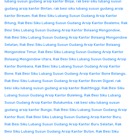
lubang susun gudang arsip kantor Binjai
,
rak besi siku lubang susun
gudang arsip kantor Bintan
,
rak besi siku lubang susun gudang arsip
kantor Bireuen
,
Rak Besi Siku Lubang Susun Gudang Arsip Kantor
Bitung
,
Rak Besi Siku Lubang Susun Gudang Arsip Kantor Boalemo
,
Rak
Besi Siku Lubang Susun Gudang Arsip Kantor Bolaang Mongondow
,
Rak Besi Siku Lubang Susun Gudang Arsip Kantor Bolaang Mongondow
Selatan
,
Rak Besi Siku Lubang Susun Gudang Arsip Kantor Bolaang
Mongondow Timur
,
Rak Besi Siku Lubang Susun Gudang Arsip Kantor
Bolaang Mongondow Utara
,
Rak Besi Siku Lubang Susun Gudang Arsip
Kantor Bombana
,
Rak Besi Siku Lubang Susun Gudang Arsip Kantor
Bone
,
Rak Besi Siku Lubang Susun Gudang Arsip Kantor Bone Bolango
,
Rak Besi Siku Lubang Susun Gudang Arsip Kantor Boven Digoel
,
rak
besi siku lubang susun gudang arsip kantor Bukittinggi
,
Rak Besi Siku
Lubang Susun Gudang Arsip Kantor Buleleng
,
Rak Besi Siku Lubang
Susun Gudang Arsip Kantor Bulukumba
,
rak besi siku lubang susun
gudang arsip kantor Bungo
,
Rak Besi Siku Lubang Susun Gudang Arsip
Kantor Buol
,
Rak Besi Siku Lubang Susun Gudang Arsip Kantor Buru
,
Rak Besi Siku Lubang Susun Gudang Arsip Kantor Buru Selatan
,
Rak
Besi Siku Lubang Susun Gudang Arsip Kantor Buton
,
Rak Besi Siku