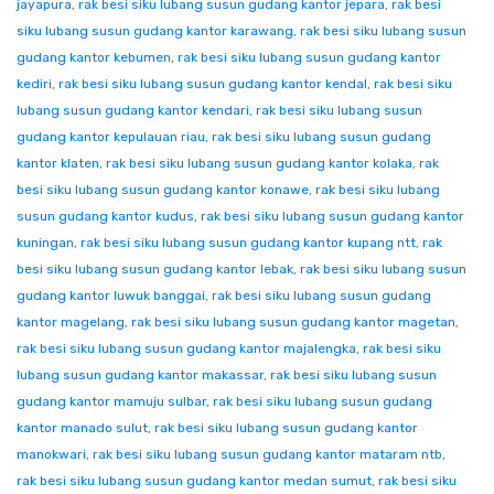
jayapura
,
rak besi siku lubang susun gudang kantor jepara
,
rak besi
siku lubang susun gudang kantor karawang
,
rak besi siku lubang susun
gudang kantor kebumen
,
rak besi siku lubang susun gudang kantor
kediri
,
rak besi siku lubang susun gudang kantor kendal
,
rak besi siku
lubang susun gudang kantor kendari
,
rak besi siku lubang susun
gudang kantor kepulauan riau
,
rak besi siku lubang susun gudang
kantor klaten
,
rak besi siku lubang susun gudang kantor kolaka
,
rak
besi siku lubang susun gudang kantor konawe
,
rak besi siku lubang
susun gudang kantor kudus
,
rak besi siku lubang susun gudang kantor
kuningan
,
rak besi siku lubang susun gudang kantor kupang ntt
,
rak
besi siku lubang susun gudang kantor lebak
,
rak besi siku lubang susun
gudang kantor luwuk banggai
,
rak besi siku lubang susun gudang
kantor magelang
,
rak besi siku lubang susun gudang kantor magetan
,
rak besi siku lubang susun gudang kantor majalengka
,
rak besi siku
lubang susun gudang kantor makassar
,
rak besi siku lubang susun
gudang kantor mamuju sulbar
,
rak besi siku lubang susun gudang
kantor manado sulut
,
rak besi siku lubang susun gudang kantor
manokwari
,
rak besi siku lubang susun gudang kantor mataram ntb
,
rak besi siku lubang susun gudang kantor medan sumut
,
rak besi siku