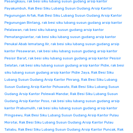
Pasangkayu
,
rak besi siku lubang susun gudang arsip kantor
Payakumbuh
,
Rak Besi Siku Lubang Susun Gudang Arsip Kantor
Pegunungan Arfak
,
Rak Besi Siku Lubang Susun Gudang Arsip Kantor
Pegunungan Bintang
,
rak besi siku lubang susun gudang arsip kantor
Pelalawan
,
rak besi siku lubang susun gudang arsip kantor
Pematangsiantar
,
rak besi siku lubang susun gudang arsip kantor
Penukal Abab lematang Ilir
,
rak besi siku lubang susun gudang arsip
kantor Pesawaran
,
rak besi siku lubang susun gudang arsip kantor
Pesisir Barat
,
rak besi siku lubang susun gudang arsip kantor Pesisir
Selatan
,
rak besi siku lubang susun gudang arsip kantor Pidie
,
rak besi
siku lubang susun gudang arsip kantor Pidie Jaya
,
Rak Besi Siku
Lubang Susun Gudang Arsip Kantor Pinrang
,
Rak Besi Siku Lubang
Susun Gudang Arsip Kantor Pohuwato
,
Rak Besi Siku Lubang Susun
Gudang Arsip Kantor Polewali Mandar
,
Rak Besi Siku Lubang Susun
Gudang Arsip Kantor Poso
,
rak besi siku lubang susun gudang arsip
kantor Prabumulih
,
rak besi siku lubang susun gudang arsip kantor
Pringsewu
,
Rak Besi Siku Lubang Susun Gudang Arsip Kantor Pulau
Morotai
,
Rak Besi Siku Lubang Susun Gudang Arsip Kantor Pulau
Taliabu
,
Rak Besi Siku Lubang Susun Gudang Arsip Kantor Puncak
,
Rak