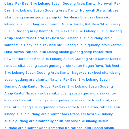
Utara
,
Rak Besi Siku Lubang Susun Gudang Arsip Kantor Morowali
,
Rak
Besi Siku Lubang Susun Gudang Arsip Kantor Morowali Utara
,
rak besi
siku lubang susun gudang arsip kantor Muara Enim
,
rak besi siku
lubang susun gudang arsip kantor Muaro Jambi
,
Rak Besi Siku Lubang
Susun Gudang Arsip Kantor Muna
,
Rak Besi Siku Lubang Susun Gudang
Arsip Kantor Muna Barat
,
rak besi siku lubang susun gudang arsip
kantor Musi Banyuasin
,
rak besi siku lubang susun gudang arsip kantor
Musi Rawas
,
rak besi siku lubang susun gudang arsip kantor Musi
Rawas Utara
,
Rak Besi Siku Lubang Susun Gudang Arsip Kantor Nabire
,
rak besi siku lubang susun gudang arsip kantor Nagan Raya
,
Rak Besi
Siku Lubang Susun Gudang Arsip Kantor Nagekeo
,
rak besi siku lubang
susun gudang arsip kantor Natuna
,
Rak Besi Siku Lubang Susun
Gudang Arsip Kantor Nduga
,
Rak Besi Siku Lubang Susun Gudang
Arsip Kantor Ngada
,
rak besi siku lubang susun gudang arsip kantor
Nias
,
rak besi siku lubang susun gudang arsip kantor Nias Barat
,
rak
besi siku lubang susun gudang arsip kantor Nias Selatan
,
rak besi siku
lubang susun gudang arsip kantor Nias Utara
,
rak besi siku lubang
susun gudang arsip kantor Ogan Ilir
,
rak besi siku lubang susun
gudang arsip kantor Ogan Komering Ilir
,
rak besi siku lubang susun