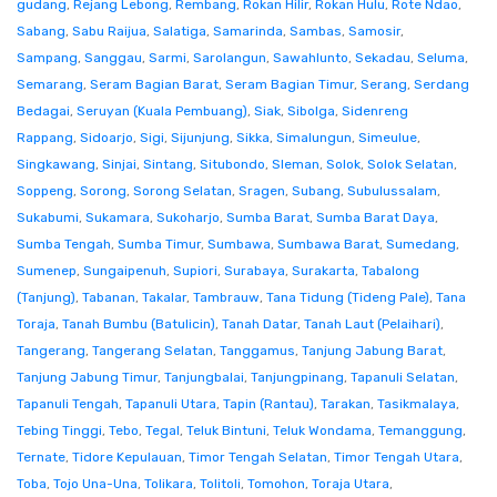
gudang
,
Rejang Lebong
,
Rembang
,
Rokan Hilir
,
Rokan Hulu
,
Rote Ndao
,
Sabang
,
Sabu Raijua
,
Salatiga
,
Samarinda
,
Sambas
,
Samosir
,
Sampang
,
Sanggau
,
Sarmi
,
Sarolangun
,
Sawahlunto
,
Sekadau
,
Seluma
,
Semarang
,
Seram Bagian Barat
,
Seram Bagian Timur
,
Serang
,
Serdang
Bedagai
,
Seruyan (Kuala Pembuang)
,
Siak
,
Sibolga
,
Sidenreng
Rappang
,
Sidoarjo
,
Sigi
,
Sijunjung
,
Sikka
,
Simalungun
,
Simeulue
,
Singkawang
,
Sinjai
,
Sintang
,
Situbondo
,
Sleman
,
Solok
,
Solok Selatan
,
Soppeng
,
Sorong
,
Sorong Selatan
,
Sragen
,
Subang
,
Subulussalam
,
Sukabumi
,
Sukamara
,
Sukoharjo
,
Sumba Barat
,
Sumba Barat Daya
,
Sumba Tengah
,
Sumba Timur
,
Sumbawa
,
Sumbawa Barat
,
Sumedang
,
Sumenep
,
Sungaipenuh
,
Supiori
,
Surabaya
,
Surakarta
,
Tabalong
(Tanjung)
,
Tabanan
,
Takalar
,
Tambrauw
,
Tana Tidung (Tideng Pale)
,
Tana
Toraja
,
Tanah Bumbu (Batulicin)
,
Tanah Datar
,
Tanah Laut (Pelaihari)
,
Tangerang
,
Tangerang Selatan
,
Tanggamus
,
Tanjung Jabung Barat
,
Tanjung Jabung Timur
,
Tanjungbalai
,
Tanjungpinang
,
Tapanuli Selatan
,
Tapanuli Tengah
,
Tapanuli Utara
,
Tapin (Rantau)
,
Tarakan
,
Tasikmalaya
,
Tebing Tinggi
,
Tebo
,
Tegal
,
Teluk Bintuni
,
Teluk Wondama
,
Temanggung
,
Ternate
,
Tidore Kepulauan
,
Timor Tengah Selatan
,
Timor Tengah Utara
,
Toba
,
Tojo Una-Una
,
Tolikara
,
Tolitoli
,
Tomohon
,
Toraja Utara
,