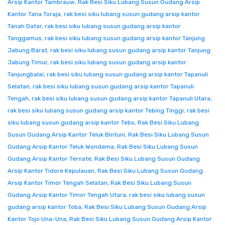
Arsip Kantor Tambrauw
,
Rak Besi Siku Lubang Susun Gudang Arsip
Kantor Tana Toraja
,
rak besi siku lubang susun gudang arsip kantor
Tanah Datar
,
rak besi siku lubang susun gudang arsip kantor
Tanggamus
,
rak besi siku lubang susun gudang arsip kantor Tanjung
Jabung Barat
,
rak besi siku lubang susun gudang arsip kantor Tanjung
Jabung Timur
,
rak besi siku lubang susun gudang arsip kantor
Tanjungbalai
,
rak besi siku lubang susun gudang arsip kantor Tapanuli
Selatan
,
rak besi siku lubang susun gudang arsip kantor Tapanuli
Tengah
,
rak besi siku lubang susun gudang arsip kantor Tapanuli Utara
,
rak besi siku lubang susun gudang arsip kantor Tebing Tinggi
,
rak besi
siku lubang susun gudang arsip kantor Tebo
,
Rak Besi Siku Lubang
Susun Gudang Arsip Kantor Teluk Bintuni
,
Rak Besi Siku Lubang Susun
Gudang Arsip Kantor Teluk Wondama
,
Rak Besi Siku Lubang Susun
Gudang Arsip Kantor Ternate
,
Rak Besi Siku Lubang Susun Gudang
Arsip Kantor Tidore Kepulauan
,
Rak Besi Siku Lubang Susun Gudang
Arsip Kantor Timor Tengah Selatan
,
Rak Besi Siku Lubang Susun
Gudang Arsip Kantor Timor Tengah Utara
,
rak besi siku lubang susun
gudang arsip kantor Toba
,
Rak Besi Siku Lubang Susun Gudang Arsip
Kantor Tojo Una-Una
,
Rak Besi Siku Lubang Susun Gudang Arsip Kantor