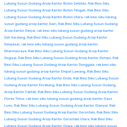
Lubang Susun Gudang Arsip Kantor Buton Selatan
,
Rak Besi Siku
Lubang Susun Gudang Arsip Kantor Buton Tengah
,
Rak Besi Siku
Lubang Susun Gudang Arsip Kantor Buton Utara
,
rak besi siku lubang
susun gudang arsip kantor Dairi
,
Rak Besi Siku Lubang Susun Gudang
Arsip Kantor Deiyai
,
rak besi siku lubang susun gudang arsip kantor
Deli Serdang
,
Rak Besi Siku Lubang Susun Gudang Arsip Kantor
Denpasar
,
rak besi siku lubang susun gudang arsip kantor
Dharmasraya
,
Rak Besi Siku Lubang Susun Gudang Arsip Kantor
Dogiyai
,
Rak Besi Siku Lubang Susun Gudang Arsip Kantor Dompu
,
Rak
Besi Siku Lubang Susun Gudang Arsip Kantor Donggala
,
rak besi siku
lubang susun gudang arsip kantor Empat Lawang
,
Rak Besi Siku
Lubang Susun Gudang Arsip Kantor Ende
,
Rak Besi Siku Lubang Susun
Gudang Arsip Kantor Enrekang
,
Rak Besi Siku Lubang Susun Gudang
Arsip Kantor Fakfak
,
Rak Besi Siku Lubang Susun Gudang Arsip Kantor
Flores Timur
,
rak besi siku lubang susun gudang arsip kantor Gayo
Lues
,
Rak Besi Siku Lubang Susun Gudang Arsip Kantor Gianyar
,
Rak
Besi Siku Lubang Susun Gudang Arsip Kantor Gorontalo
,
Rak Besi Siku
Lubang Susun Gudang Arsip Kantor Gorontalo Utara
,
Rak Besi Siku
Lubang Susun Gudang Arsip Kantor Gowa
,
rak besi siku lubang susun