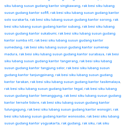
siku lubang susun gudang kantor singkawang
,
rak besi siku lubang
susun gudang kantor sofifi
,
rak besi siku lubang susun gudang kantor
solo surakarta
,
rak besi siku lubang susun gudang kantor sorong
,
rak
besi siku lubang susun gudang kantor subang
,
rak besi siku lubang
susun gudang kantor sukabumi
,
rak besi siku lubang susun gudang
kantor sumba ntt
,
rak besi siku lubang susun gudang kantor
sumedang
,
rak besi siku lubang susun gudang kantor sumenep
madura
,
rak besi siku lubang susun gudang kantor surabaya
,
rak besi
siku lubang susun gudang kantor tangerang
,
rak besi siku lubang
susun gudang kantor tangjung selor
,
rak besi siku lubang susun
gudang kantor tanjungpinang
,
rak besi siku lubang susun gudang
kantor tarakan
,
rak besi siku lubang susun gudang kantor tasikmalaya
,
rak besi siku lubang susun gudang kantor tegal
,
rak besi siku lubang
susun gudang kantor temanggung
,
rak besi siku lubang susun gudang
kantor ternate tidore
,
rak besi siku lubang susun gudang kantor
tulungagung
,
rak besi siku lubang susun gudang kantor wonogiri
,
rak
besi siku lubang susun gudang kantor wonosobo
,
rak besi siku lubang
susun gudang kantor yogyakarta
,
rak gudang
,
rak siku
,
rak siku