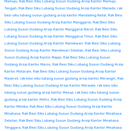
Mamuju
,
Rak Besi Siku Lubang Susun Gudang Arsip Kantor Mamuju
Tengah
,
Rak Besi Siku Lubang Susun Gudang Arsip Kantor Manado
,
rak
besi siku lubang susun gudang arsip kantor Mandailing Natal
,
Rak Besi
Siku Lubang Susun Gudang Arsip Kantor Manggarai
,
Rak Besi Siku
Lubang Susun Gudang Arsip Kantor Manggarai Barat
,
Rak Besi Siku
Lubang Susun Gudang Arsip Kantor Manggarai Timur
,
Rak Besi Siku
Lubang Susun Gudang Arsip Kantor Manokwari
,
Rak Besi Siku Lubang
Susun Gudang Arsip Kantor Manokwari Selatan
,
Rak Besi Siku Lubang
Susun Gudang Arsip Kantor Mappi
,
Rak Besi Siku Lubang Susun
Gudang Arsip Kantor Maros
,
Rak Besi Siku Lubang Susun Gudang Arsip
Kantor Mataram
,
Rak Besi Siku Lubang Susun Gudang Arsip Kantor
Maybrat
,
rak besi siku lubang susun gudang arsip kantor Merangin
,
Rak
Besi Siku Lubang Susun Gudang Arsip Kantor Merauke
,
rak besi siku
lubang susun gudang arsip kantor Mesuji
,
rak besi siku lubang susun
gudang arsip kantor Metro
,
Rak Besi Siku Lubang Susun Gudang Arsip
Kantor Mimika
,
Rak Besi Siku Lubang Susun Gudang Arsip Kantor
Minahasa
,
Rak Besi Siku Lubang Susun Gudang Arsip Kantor Minahasa
Selatan
,
Rak Besi Siku Lubang Susun Gudang Arsip Kantor Minahasa
Tenggara
,
Rak Besi Siku Lubang Susun Gudang Arsip Kantor Minahasa