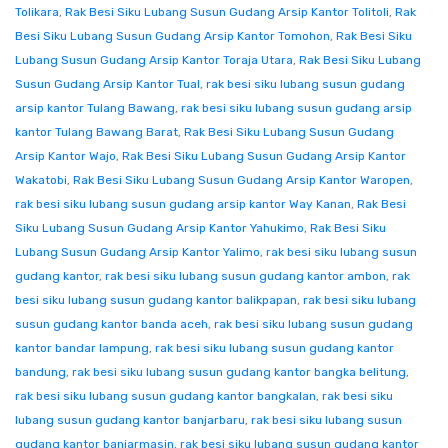
Tolikara
,
Rak Besi Siku Lubang Susun Gudang Arsip Kantor Tolitoli
,
Rak
Besi Siku Lubang Susun Gudang Arsip Kantor Tomohon
,
Rak Besi Siku
Lubang Susun Gudang Arsip Kantor Toraja Utara
,
Rak Besi Siku Lubang
Susun Gudang Arsip Kantor Tual
,
rak besi siku lubang susun gudang
arsip kantor Tulang Bawang
,
rak besi siku lubang susun gudang arsip
kantor Tulang Bawang Barat
,
Rak Besi Siku Lubang Susun Gudang
Arsip Kantor Wajo
,
Rak Besi Siku Lubang Susun Gudang Arsip Kantor
Wakatobi
,
Rak Besi Siku Lubang Susun Gudang Arsip Kantor Waropen
,
rak besi siku lubang susun gudang arsip kantor Way Kanan
,
Rak Besi
Siku Lubang Susun Gudang Arsip Kantor Yahukimo
,
Rak Besi Siku
Lubang Susun Gudang Arsip Kantor Yalimo
,
rak besi siku lubang susun
gudang kantor
,
rak besi siku lubang susun gudang kantor ambon
,
rak
besi siku lubang susun gudang kantor balikpapan
,
rak besi siku lubang
susun gudang kantor banda aceh
,
rak besi siku lubang susun gudang
kantor bandar lampung
,
rak besi siku lubang susun gudang kantor
bandung
,
rak besi siku lubang susun gudang kantor bangka belitung
,
rak besi siku lubang susun gudang kantor bangkalan
,
rak besi siku
lubang susun gudang kantor banjarbaru
,
rak besi siku lubang susun
gudang kantor banjarmasin
,
rak besi siku lubang susun gudang kantor