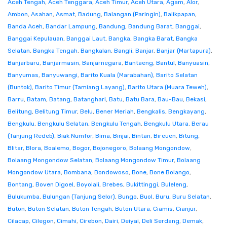
Aceh Tengah
,
Aceh Tenggara
,
Aceh Timur
,
Aceh Utara
,
Agam
,
Alor
,
Ambon
,
Asahan
,
Asmat
,
Badung
,
Balangan (Paringin)
,
Balikpapan
,
Banda Aceh
,
Bandar Lampung
,
Bandung
,
Bandung Barat
,
Banggai
,
Banggai Kepulauan
,
Banggai Laut
,
Bangka
,
Bangka Barat
,
Bangka
Selatan
,
Bangka Tengah
,
Bangkalan
,
Bangli
,
Banjar
,
Banjar (Martapura)
,
Banjarbaru
,
Banjarmasin
,
Banjarnegara
,
Bantaeng
,
Bantul
,
Banyuasin
,
Banyumas
,
Banyuwangi
,
Barito Kuala (Marabahan)
,
Barito Selatan
(Buntok)
,
Barito Timur (Tamiang Layang)
,
Barito Utara (Muara Teweh)
,
Barru
,
Batam
,
Batang
,
Batanghari
,
Batu
,
Batu Bara
,
Bau-Bau
,
Bekasi
,
Belitung
,
Belitung Timur
,
Belu
,
Bener Meriah
,
Bengkalis
,
Bengkayang
,
Bengkulu
,
Bengkulu Selatan
,
Bengkulu Tengah
,
Bengkulu Utara
,
Berau
(Tanjung Redeb)
,
Biak Numfor
,
Bima
,
Binjai
,
Bintan
,
Bireuen
,
Bitung
,
Blitar
,
Blora
,
Boalemo
,
Bogor
,
Bojonegoro
,
Bolaang Mongondow
,
Bolaang Mongondow Selatan
,
Bolaang Mongondow Timur
,
Bolaang
Mongondow Utara
,
Bombana
,
Bondowoso
,
Bone
,
Bone Bolango
,
Bontang
,
Boven Digoel
,
Boyolali
,
Brebes
,
Bukittinggi
,
Buleleng
,
Bulukumba
,
Bulungan (Tanjung Selor)
,
Bungo
,
Buol
,
Buru
,
Buru Selatan
,
Buton
,
Buton Selatan
,
Buton Tengah
,
Buton Utara
,
Ciamis
,
Cianjur
,
Cilacap
,
Cilegon
,
Cimahi
,
Cirebon
,
Dairi
,
Deiyai
,
Deli Serdang
,
Demak
,