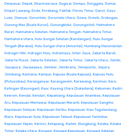
Denpasar
,
Depok
,
Dharmasraya
,
Dogiyai
,
Dompu
,
Donggala
,
Dumai
,
Empat Lawang
,
Ende
,
Enrekang
,
Fakfak
,
Flores Timur
,
Garut
,
Gayo
Lues
,
Gianyar
,
Gorontalo
,
Gorontalo Utara
,
Gowa
,
Gresik
,
Grobogan
,
Gunung Mas (Kuala Kurun)
,
Gunungkidul
,
Gunungsitoli
,
Halmahera
Barat
,
Halmahera Selatan
,
Halmahera Tengah
,
Halmahera Timur
,
Halmahera Utara
,
Hulu Sungai Selatan (Kandangan)
,
Hulu Sungai
Tengah (Barabai)
,
Hulu Sungai Utara (Amuntai)
,
Humbang Hasundutan
,
Indragiri Hilir
,
Indragiri Hulu
,
Indramayu
,
Intan Jaya
,
Jakarta Barat
,
Jakarta Pusat
,
Jakarta Selatan
,
Jakarta Timur
,
Jakarta Utara
,
Jambi
,
Jayapura
,
Jayawijaya
,
Jember
,
Jembrana
,
Jeneponto
,
Jepara
,
Jombang
,
Kaimana
,
Kampar
,
Kapuas (Kuala Kapuas)
,
Kapuas Hulu
(Putussibau)
,
Karanganyar
,
Karangasem
,
Karawang
,
Karimun
,
Karo
,
Katingan (Kasongan)
,
Kaur
,
Kayong Utara (Sukadana)
,
Kebumen
,
Kediri
,
Keerom
,
Kendal
,
Kendari
,
Kepahiang
,
Kepulauan Anambas
,
Kepulauan
Aru
,
Kepulauan Mentawai
,
Kepulauan Meranti
,
Kepulauan Sangihe
,
Kepulauan Selayar
,
Kepulauan Seribu
,
Kepulauan Siau Tagulandang
Biaro
,
Kepulauan Sula
,
Kepulauan Talaud
,
Kepulauan Tanimbar
,
Kepulauan Yapen
,
Kerinci
,
Ketapang
,
Klaten
,
Klungkung
,
Kolaka
,
Kolaka
Timur
,
Kolaka Utara
,
Konawe
,
Konawe Kepulauan
,
Konawe Selatan
,