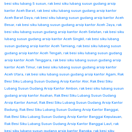
besi siku lubang 5 susun
,
rak besi siku lubang susun gudang arsip
kantor Aceh Barat
,
rak besi siku lubang susun gudang arsip kantor
Aceh Barat Daya
,
rak besi siku lubang susun gudang arsip kantor Aceh
Besar
,
rak besi siku lubang susun gudang arsip kantor Aceh Jaya
,
rak
besi siku lubang susun gudang arsip kantor Aceh Selatan
,
rak besi siku
lubang susun gudang arsip kantor Aceh Singkil
,
rak besi siku lubang
susun gudang arsip kantor Aceh Tamiang
,
rak besi siku lubang susun
gudang arsip kantor Aceh Tengah
,
rak besi siku lubang susun gudang
arsip kantor Aceh Tenggara
,
rak besi siku lubang susun gudang arsip
kantor Aceh Timur
,
rak besi siku lubang susun gudang arsip kantor
Aceh Utara
,
rak besi siku lubang susun gudang arsip kantor Agam
,
Rak
Besi Siku Lubang Susun Gudang Arsip Kantor Alor
,
Rak Besi Siku
Lubang Susun Gudang Arsip Kantor Ambon
,
rak besi siku lubang susun
gudang arsip kantor Asahan
,
Rak Besi Siku Lubang Susun Gudang
Arsip Kantor Asmat
,
Rak Besi Siku Lubang Susun Gudang Arsip Kantor
Badung
,
Rak Besi Siku Lubang Susun Gudang Arsip Kantor Banggai
,
Rak Besi Siku Lubang Susun Gudang Arsip Kantor Banggai Kepulauan
,
Rak Besi Siku Lubang Susun Gudang Arsip Kantor Banggai Laut
,
rak
besi siku lubang susun gudang arsip kantor Bangka
,
rak besi siku