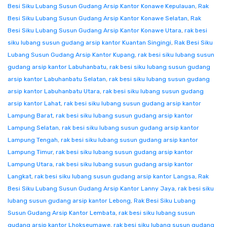
Besi Siku Lubang Susun Gudang Arsip Kantor Konawe Kepulauan
,
Rak
Besi Siku Lubang Susun Gudang Arsip Kantor Konawe Selatan
,
Rak
Besi Siku Lubang Susun Gudang Arsip Kantor Konawe Utara
,
rak besi
siku lubang susun gudang arsip kantor Kuantan Singingi
,
Rak Besi Siku
Lubang Susun Gudang Arsip Kantor Kupang
,
rak besi siku lubang susun
gudang arsip kantor Labuhanbatu
,
rak besi siku lubang susun gudang
arsip kantor Labuhanbatu Selatan
,
rak besi siku lubang susun gudang
arsip kantor Labuhanbatu Utara
,
rak besi siku lubang susun gudang
arsip kantor Lahat
,
rak besi siku lubang susun gudang arsip kantor
Lampung Barat
,
rak besi siku lubang susun gudang arsip kantor
Lampung Selatan
,
rak besi siku lubang susun gudang arsip kantor
Lampung Tengah
,
rak besi siku lubang susun gudang arsip kantor
Lampung Timur
,
rak besi siku lubang susun gudang arsip kantor
Lampung Utara
,
rak besi siku lubang susun gudang arsip kantor
Langkat
,
rak besi siku lubang susun gudang arsip kantor Langsa
,
Rak
Besi Siku Lubang Susun Gudang Arsip Kantor Lanny Jaya
,
rak besi siku
lubang susun gudang arsip kantor Lebong
,
Rak Besi Siku Lubang
Susun Gudang Arsip Kantor Lembata
,
rak besi siku lubang susun
gudang arsip kantor Lhokseumawe
,
rak besi siku lubang susun gudang