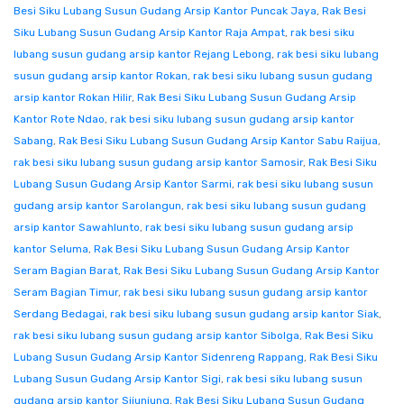
Besi Siku Lubang Susun Gudang Arsip Kantor Puncak Jaya
,
Rak Besi
Siku Lubang Susun Gudang Arsip Kantor Raja Ampat
,
rak besi siku
lubang susun gudang arsip kantor Rejang Lebong
,
rak besi siku lubang
susun gudang arsip kantor Rokan
,
rak besi siku lubang susun gudang
arsip kantor Rokan Hilir
,
Rak Besi Siku Lubang Susun Gudang Arsip
Kantor Rote Ndao
,
rak besi siku lubang susun gudang arsip kantor
Sabang
,
Rak Besi Siku Lubang Susun Gudang Arsip Kantor Sabu Raijua
,
rak besi siku lubang susun gudang arsip kantor Samosir
,
Rak Besi Siku
Lubang Susun Gudang Arsip Kantor Sarmi
,
rak besi siku lubang susun
gudang arsip kantor Sarolangun
,
rak besi siku lubang susun gudang
arsip kantor Sawahlunto
,
rak besi siku lubang susun gudang arsip
kantor Seluma
,
Rak Besi Siku Lubang Susun Gudang Arsip Kantor
Seram Bagian Barat
,
Rak Besi Siku Lubang Susun Gudang Arsip Kantor
Seram Bagian Timur
,
rak besi siku lubang susun gudang arsip kantor
Serdang Bedagai
,
rak besi siku lubang susun gudang arsip kantor Siak
,
rak besi siku lubang susun gudang arsip kantor Sibolga
,
Rak Besi Siku
Lubang Susun Gudang Arsip Kantor Sidenreng Rappang
,
Rak Besi Siku
Lubang Susun Gudang Arsip Kantor Sigi
,
rak besi siku lubang susun
gudang arsip kantor Sijunjung
,
Rak Besi Siku Lubang Susun Gudang