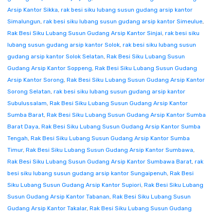
Arsip Kantor Sikka
,
rak besi siku lubang susun gudang arsip kantor
Simalungun
,
rak besi siku lubang susun gudang arsip kantor Simeulue
,
Rak Besi Siku Lubang Susun Gudang Arsip Kantor Sinjai
,
rak besi siku
lubang susun gudang arsip kantor Solok
,
rak besi siku lubang susun
gudang arsip kantor Solok Selatan
,
Rak Besi Siku Lubang Susun
Gudang Arsip Kantor Soppeng
,
Rak Besi Siku Lubang Susun Gudang
Arsip Kantor Sorong
,
Rak Besi Siku Lubang Susun Gudang Arsip Kantor
Sorong Selatan
,
rak besi siku lubang susun gudang arsip kantor
Subulussalam
,
Rak Besi Siku Lubang Susun Gudang Arsip Kantor
Sumba Barat
,
Rak Besi Siku Lubang Susun Gudang Arsip Kantor Sumba
Barat Daya
,
Rak Besi Siku Lubang Susun Gudang Arsip Kantor Sumba
Tengah
,
Rak Besi Siku Lubang Susun Gudang Arsip Kantor Sumba
Timur
,
Rak Besi Siku Lubang Susun Gudang Arsip Kantor Sumbawa
,
Rak Besi Siku Lubang Susun Gudang Arsip Kantor Sumbawa Barat
,
rak
besi siku lubang susun gudang arsip kantor Sungaipenuh
,
Rak Besi
Siku Lubang Susun Gudang Arsip Kantor Supiori
,
Rak Besi Siku Lubang
Susun Gudang Arsip Kantor Tabanan
,
Rak Besi Siku Lubang Susun
Gudang Arsip Kantor Takalar
,
Rak Besi Siku Lubang Susun Gudang