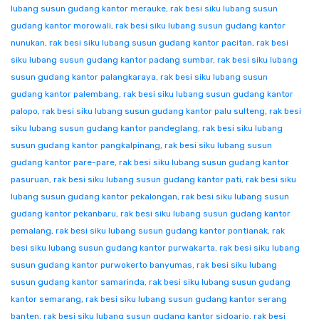
lubang susun gudang kantor merauke
,
rak besi siku lubang susun
gudang kantor morowali
,
rak besi siku lubang susun gudang kantor
nunukan
,
rak besi siku lubang susun gudang kantor pacitan
,
rak besi
siku lubang susun gudang kantor padang sumbar
,
rak besi siku lubang
susun gudang kantor palangkaraya
,
rak besi siku lubang susun
gudang kantor palembang
,
rak besi siku lubang susun gudang kantor
palopo
,
rak besi siku lubang susun gudang kantor palu sulteng
,
rak besi
siku lubang susun gudang kantor pandeglang
,
rak besi siku lubang
susun gudang kantor pangkalpinang
,
rak besi siku lubang susun
gudang kantor pare-pare
,
rak besi siku lubang susun gudang kantor
pasuruan
,
rak besi siku lubang susun gudang kantor pati
,
rak besi siku
lubang susun gudang kantor pekalongan
,
rak besi siku lubang susun
gudang kantor pekanbaru
,
rak besi siku lubang susun gudang kantor
pemalang
,
rak besi siku lubang susun gudang kantor pontianak
,
rak
besi siku lubang susun gudang kantor purwakarta
,
rak besi siku lubang
susun gudang kantor purwokerto banyumas
,
rak besi siku lubang
susun gudang kantor samarinda
,
rak besi siku lubang susun gudang
kantor semarang
,
rak besi siku lubang susun gudang kantor serang
banten
,
rak besi siku lubang susun gudang kantor sidoarjo
,
rak besi