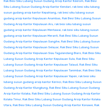
Rak Besi Siku Lubang Susun Gudang Arsip Kantor Keerom
,
Rak Besi
Siku Lubang Susun Gudang Arsip Kantor Kendari
,
rak besi siku lubang
susun gudang arsip kantor Kepahiang
,
rak besi siku lubang susun
gudang arsip kantor Kepulauan Anambas
,
Rak Besi Siku Lubang Susun
Gudang Arsip Kantor Kepulauan Aru
,
rak besi siku lubang susun
gudang arsip kantor Kepulauan Mentawai
,
rak besi siku lubang susun
gudang arsip kantor Kepulauan Meranti
,
Rak Besi Siku Lubang Susun
Gudang Arsip Kantor Kepulauan Sangihe
,
Rak Besi Siku Lubang Susun
Gudang Arsip Kantor Kepulauan Selayar
,
Rak Besi Siku Lubang Susun
Gudang Arsip Kantor Kepulauan Siau Tagulandang Biaro
,
Rak Besi Siku
Lubang Susun Gudang Arsip Kantor Kepulauan Sula
,
Rak Besi Siku
Lubang Susun Gudang Arsip Kantor Kepulauan Talaud
,
Rak Besi Siku
Lubang Susun Gudang Arsip Kantor Kepulauan Tanimbar
,
Rak Besi Siku
Lubang Susun Gudang Arsip Kantor Kepulauan Yapen
,
rak besi siku
lubang susun gudang arsip kantor Kerinci
,
Rak Besi Siku Lubang Susun
Gudang Arsip Kantor Klungkung
,
Rak Besi Siku Lubang Susun Gudang
Arsip Kantor Kolaka
,
Rak Besi Siku Lubang Susun Gudang Arsip Kantor
Kolaka Timur
,
Rak Besi Siku Lubang Susun Gudang Arsip Kantor Kolaka
Utara
,
Rak Besi Siku Lubang Susun Gudang Arsip Kantor Konawe
,
Rak