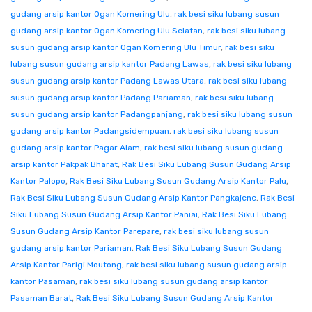
gudang arsip kantor Ogan Komering Ulu
,
rak besi siku lubang susun
gudang arsip kantor Ogan Komering Ulu Selatan
,
rak besi siku lubang
susun gudang arsip kantor Ogan Komering Ulu Timur
,
rak besi siku
lubang susun gudang arsip kantor Padang Lawas
,
rak besi siku lubang
susun gudang arsip kantor Padang Lawas Utara
,
rak besi siku lubang
susun gudang arsip kantor Padang Pariaman
,
rak besi siku lubang
susun gudang arsip kantor Padangpanjang
,
rak besi siku lubang susun
gudang arsip kantor Padangsidempuan
,
rak besi siku lubang susun
gudang arsip kantor Pagar Alam
,
rak besi siku lubang susun gudang
arsip kantor Pakpak Bharat
,
Rak Besi Siku Lubang Susun Gudang Arsip
Kantor Palopo
,
Rak Besi Siku Lubang Susun Gudang Arsip Kantor Palu
,
Rak Besi Siku Lubang Susun Gudang Arsip Kantor Pangkajene
,
Rak Besi
Siku Lubang Susun Gudang Arsip Kantor Paniai
,
Rak Besi Siku Lubang
Susun Gudang Arsip Kantor Parepare
,
rak besi siku lubang susun
gudang arsip kantor Pariaman
,
Rak Besi Siku Lubang Susun Gudang
Arsip Kantor Parigi Moutong
,
rak besi siku lubang susun gudang arsip
kantor Pasaman
,
rak besi siku lubang susun gudang arsip kantor
Pasaman Barat
,
Rak Besi Siku Lubang Susun Gudang Arsip Kantor