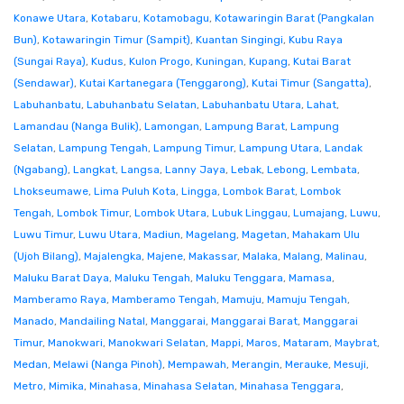
Konawe Utara
,
Kotabaru
,
Kotamobagu
,
Kotawaringin Barat (Pangkalan
Bun)
,
Kotawaringin Timur (Sampit)
,
Kuantan Singingi
,
Kubu Raya
(Sungai Raya)
,
Kudus
,
Kulon Progo
,
Kuningan
,
Kupang
,
Kutai Barat
(Sendawar)
,
Kutai Kartanegara (Tenggarong)
,
Kutai Timur (Sangatta)
,
Labuhanbatu
,
Labuhanbatu Selatan
,
Labuhanbatu Utara
,
Lahat
,
Lamandau (Nanga Bulik)
,
Lamongan
,
Lampung Barat
,
Lampung
Selatan
,
Lampung Tengah
,
Lampung Timur
,
Lampung Utara
,
Landak
(Ngabang)
,
Langkat
,
Langsa
,
Lanny Jaya
,
Lebak
,
Lebong
,
Lembata
,
Lhokseumawe
,
Lima Puluh Kota
,
Lingga
,
Lombok Barat
,
Lombok
Tengah
,
Lombok Timur
,
Lombok Utara
,
Lubuk Linggau
,
Lumajang
,
Luwu
,
Luwu Timur
,
Luwu Utara
,
Madiun
,
Magelang
,
Magetan
,
Mahakam Ulu
(Ujoh Bilang)
,
Majalengka
,
Majene
,
Makassar
,
Malaka
,
Malang
,
Malinau
,
Maluku Barat Daya
,
Maluku Tengah
,
Maluku Tenggara
,
Mamasa
,
Mamberamo Raya
,
Mamberamo Tengah
,
Mamuju
,
Mamuju Tengah
,
Manado
,
Mandailing Natal
,
Manggarai
,
Manggarai Barat
,
Manggarai
Timur
,
Manokwari
,
Manokwari Selatan
,
Mappi
,
Maros
,
Mataram
,
Maybrat
,
Medan
,
Melawi (Nanga Pinoh)
,
Mempawah
,
Merangin
,
Merauke
,
Mesuji
,
Metro
,
Mimika
,
Minahasa
,
Minahasa Selatan
,
Minahasa Tenggara
,