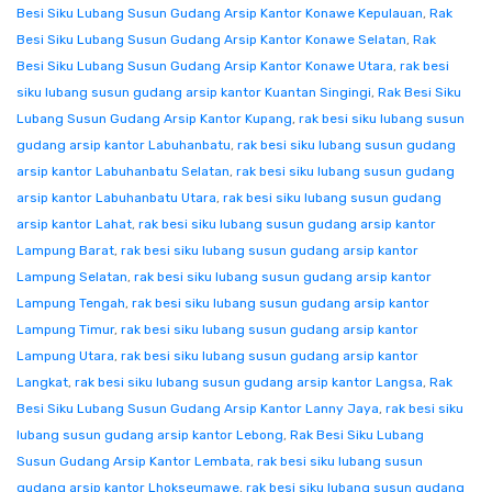
Besi Siku Lubang Susun Gudang Arsip Kantor Konawe Kepulauan
,
Rak
Besi Siku Lubang Susun Gudang Arsip Kantor Konawe Selatan
,
Rak
Besi Siku Lubang Susun Gudang Arsip Kantor Konawe Utara
,
rak besi
siku lubang susun gudang arsip kantor Kuantan Singingi
,
Rak Besi Siku
Lubang Susun Gudang Arsip Kantor Kupang
,
rak besi siku lubang susun
gudang arsip kantor Labuhanbatu
,
rak besi siku lubang susun gudang
arsip kantor Labuhanbatu Selatan
,
rak besi siku lubang susun gudang
arsip kantor Labuhanbatu Utara
,
rak besi siku lubang susun gudang
arsip kantor Lahat
,
rak besi siku lubang susun gudang arsip kantor
Lampung Barat
,
rak besi siku lubang susun gudang arsip kantor
Lampung Selatan
,
rak besi siku lubang susun gudang arsip kantor
Lampung Tengah
,
rak besi siku lubang susun gudang arsip kantor
Lampung Timur
,
rak besi siku lubang susun gudang arsip kantor
Lampung Utara
,
rak besi siku lubang susun gudang arsip kantor
Langkat
,
rak besi siku lubang susun gudang arsip kantor Langsa
,
Rak
Besi Siku Lubang Susun Gudang Arsip Kantor Lanny Jaya
,
rak besi siku
lubang susun gudang arsip kantor Lebong
,
Rak Besi Siku Lubang
Susun Gudang Arsip Kantor Lembata
,
rak besi siku lubang susun
gudang arsip kantor Lhokseumawe
,
rak besi siku lubang susun gudang