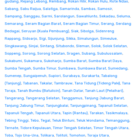
gudang
,
Rejang Lebong
,
Rembang
,
Rokan Hilir
,
Rokan Hulu
,
Rote Ndao
,
Sabang
,
Sabu Raijua
,
Salatiga
,
Samarinda
,
Sambas
,
Samosir
,
Sampang
,
Sanggau
,
Sarmi
,
Sarolangun
,
Sawahlunto
,
Sekadau
,
Seluma
,
Semarang
,
Seram Bagian Barat
,
Seram Bagian Timur
,
Serang
,
Serdang
Bedagai
,
Seruyan (Kuala Pembuang)
,
Siak
,
Sibolga
,
Sidenreng
Rappang
,
Sidoarjo
,
Sigi
,
Sijunjung
,
Sikka
,
Simalungun
,
Simeulue
,
Singkawang
,
Sinjai
,
Sintang
,
Situbondo
,
Sleman
,
Solok
,
Solok Selatan
,
Soppeng
,
Sorong
,
Sorong Selatan
,
Sragen
,
Subang
,
Subulussalam
,
Sukabumi
,
Sukamara
,
Sukoharjo
,
Sumba Barat
,
Sumba Barat Daya
,
Sumba Tengah
,
Sumba Timur
,
Sumbawa
,
Sumbawa Barat
,
Sumedang
,
Sumenep
,
Sungaipenuh
,
Supiori
,
Surabaya
,
Surakarta
,
Tabalong
(Tanjung)
,
Tabanan
,
Takalar
,
Tambrauw
,
Tana Tidung (Tideng Pale)
,
Tana
Toraja
,
Tanah Bumbu (Batulicin)
,
Tanah Datar
,
Tanah Laut (Pelaihari)
,
Tangerang
,
Tangerang Selatan
,
Tanggamus
,
Tanjung Jabung Barat
,
Tanjung Jabung Timur
,
Tanjungbalai
,
Tanjungpinang
,
Tapanuli Selatan
,
Tapanuli Tengah
,
Tapanuli Utara
,
Tapin (Rantau)
,
Tarakan
,
Tasikmalaya
,
Tebing Tinggi
,
Tebo
,
Tegal
,
Teluk Bintuni
,
Teluk Wondama
,
Temanggung
,
Ternate
,
Tidore Kepulauan
,
Timor Tengah Selatan
,
Timor Tengah Utara
,
Toba
,
Tojo Una-Una
,
Tolikara
,
Tolitoli
,
Tomohon
,
Toraja Utara
,