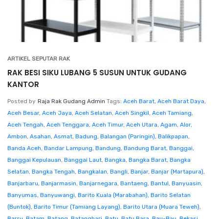
ARTIKEL SEPUTAR RAK
RAK BESI SIKU LUBANG 5 SUSUN UNTUK GUDANG
KANTOR
Posted by
Raja Rak Gudang Admin
Tags:
Aceh Barat
,
Aceh Barat Daya
,
Aceh Besar
,
Aceh Jaya
,
Aceh Selatan
,
Aceh Singkil
,
Aceh Tamiang
,
Aceh Tengah
,
Aceh Tenggara
,
Aceh Timur
,
Aceh Utara
,
Agam
,
Alor
,
Ambon
,
Asahan
,
Asmat
,
Badung
,
Balangan (Paringin)
,
Balikpapan
,
Banda Aceh
,
Bandar Lampung
,
Bandung
,
Bandung Barat
,
Banggai
,
Banggai Kepulauan
,
Banggai Laut
,
Bangka
,
Bangka Barat
,
Bangka
Selatan
,
Bangka Tengah
,
Bangkalan
,
Bangli
,
Banjar
,
Banjar (Martapura)
,
Banjarbaru
,
Banjarmasin
,
Banjarnegara
,
Bantaeng
,
Bantul
,
Banyuasin
,
Banyumas
,
Banyuwangi
,
Barito Kuala (Marabahan)
,
Barito Selatan
(Buntok)
,
Barito Timur (Tamiang Layang)
,
Barito Utara (Muara Teweh)
,
Barru
,
Batam
,
Batang
,
Batanghari
,
Batu
,
Batu Bara
,
Bau-Bau
,
Bekasi
,