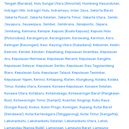
Tengah (Barabai)
,
Hulu Sungai Utara (Amuntai)
,
Humbang Hasundutan
,
Indragiri Hilir
,
Indragiri Hulu
,
Indramayu
,
Intan Jaya
,
Jakarta Barat
,
Jakarta Pusat
,
Jakarta Selatan
,
Jakarta Timur
,
Jakarta Utara
,
Jambi
,
Jayapura
,
Jayawijaya
,
Jember
,
Jembrana
,
Jeneponto
,
Jepara
,
Jombang
,
Kaimana
,
Kampar
,
Kapuas (Kuala Kapuas)
,
Kapuas Hulu
(Putussibau)
,
Karanganyar
,
Karangasem
,
Karawang
,
Karimun
,
Karo
,
Katingan (Kasongan)
,
Kaur
,
Kayong Utara (Sukadana)
,
Kebumen
,
Kediri
,
Keerom
,
Kendal
,
Kendari
,
Kepahiang
,
Kepulauan Anambas
,
Kepulauan
Aru
,
Kepulauan Mentawai
,
Kepulauan Meranti
,
Kepulauan Sangihe
,
Kepulauan Selayar
,
Kepulauan Seribu
,
Kepulauan Siau Tagulandang
Biaro
,
Kepulauan Sula
,
Kepulauan Talaud
,
Kepulauan Tanimbar
,
Kepulauan Yapen
,
Kerinci
,
Ketapang
,
Klaten
,
Klungkung
,
Kolaka
,
Kolaka
Timur
,
Kolaka Utara
,
Konawe
,
Konawe Kepulauan
,
Konawe Selatan
,
Konawe Utara
,
Kotabaru
,
Kotamobagu
,
Kotawaringin Barat (Pangkalan
Bun)
,
Kotawaringin Timur (Sampit)
,
Kuantan Singingi
,
Kubu Raya
(Sungai Raya)
,
Kudus
,
Kulon Progo
,
Kuningan
,
Kupang
,
Kutai Barat
(Sendawar)
,
Kutai Kartanegara (Tenggarong)
,
Kutai Timur (Sangatta)
,
Labuhanbatu
,
Labuhanbatu Selatan
,
Labuhanbatu Utara
,
Lahat
,
Lamandau (Nanga Bulik)
,
Lamongan
,
Lampung Barat
,
Lampung