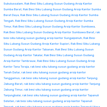
Subulussalam
,
Rak Besi Siku Lubang Susun Gudang Arsip Kantor
Sumba Barat
,
Rak Besi Siku Lubang Susun Gudang Arsip Kantor Sumba
Barat Daya
,
Rak Besi Siku Lubang Susun Gudang Arsip Kantor Sumba
Tengah
,
Rak Besi Siku Lubang Susun Gudang Arsip Kantor Sumba
Timur
,
Rak Besi Siku Lubang Susun Gudang Arsip Kantor Sumbawa
,
Rak Besi Siku Lubang Susun Gudang Arsip Kantor Sumbawa Barat
,
rak
besi siku lubang susun gudang arsip kantor Sungaipenuh
,
Rak Besi
Siku Lubang Susun Gudang Arsip Kantor Supiori
,
Rak Besi Siku Lubang
Susun Gudang Arsip Kantor Tabanan
,
Rak Besi Siku Lubang Susun
Gudang Arsip Kantor Takalar
,
Rak Besi Siku Lubang Susun Gudang
Arsip Kantor Tambrauw
,
Rak Besi Siku Lubang Susun Gudang Arsip
Kantor Tana Toraja
,
rak besi siku lubang susun gudang arsip kantor
Tanah Datar
,
rak besi siku lubang susun gudang arsip kantor
Tanggamus
,
rak besi siku lubang susun gudang arsip kantor Tanjung
Jabung Barat
,
rak besi siku lubang susun gudang arsip kantor Tanjung
Jabung Timur
,
rak besi siku lubang susun gudang arsip kantor
Tanjungbalai
,
rak besi siku lubang susun gudang arsip kantor Tapanuli
Selatan
,
rak besi siku lubang susun gudang arsip kantor Tapanuli
Tengah
,
rak besi siku lubang susun gudang arsip kantor Tapanuli Utara
,