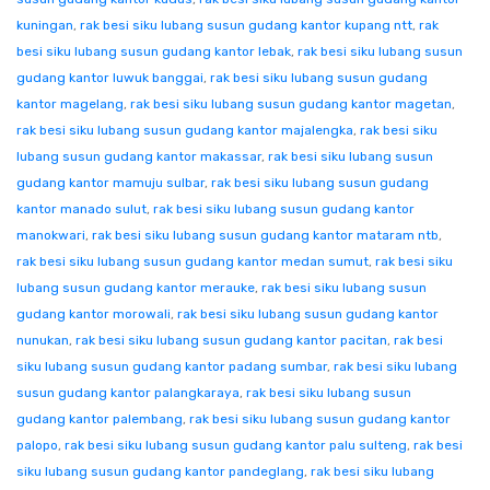
kuningan
,
rak besi siku lubang susun gudang kantor kupang ntt
,
rak
besi siku lubang susun gudang kantor lebak
,
rak besi siku lubang susun
gudang kantor luwuk banggai
,
rak besi siku lubang susun gudang
kantor magelang
,
rak besi siku lubang susun gudang kantor magetan
,
rak besi siku lubang susun gudang kantor majalengka
,
rak besi siku
lubang susun gudang kantor makassar
,
rak besi siku lubang susun
gudang kantor mamuju sulbar
,
rak besi siku lubang susun gudang
kantor manado sulut
,
rak besi siku lubang susun gudang kantor
manokwari
,
rak besi siku lubang susun gudang kantor mataram ntb
,
rak besi siku lubang susun gudang kantor medan sumut
,
rak besi siku
lubang susun gudang kantor merauke
,
rak besi siku lubang susun
gudang kantor morowali
,
rak besi siku lubang susun gudang kantor
nunukan
,
rak besi siku lubang susun gudang kantor pacitan
,
rak besi
siku lubang susun gudang kantor padang sumbar
,
rak besi siku lubang
susun gudang kantor palangkaraya
,
rak besi siku lubang susun
gudang kantor palembang
,
rak besi siku lubang susun gudang kantor
palopo
,
rak besi siku lubang susun gudang kantor palu sulteng
,
rak besi
siku lubang susun gudang kantor pandeglang
,
rak besi siku lubang