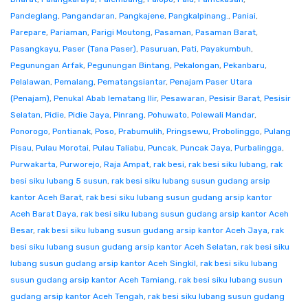
Pandeglang
,
Pangandaran
,
Pangkajene
,
Pangkalpinang.
,
Paniai
,
Parepare
,
Pariaman
,
Parigi Moutong
,
Pasaman
,
Pasaman Barat
,
Pasangkayu
,
Paser (Tana Paser)
,
Pasuruan
,
Pati
,
Payakumbuh
,
Pegunungan Arfak
,
Pegunungan Bintang
,
Pekalongan
,
Pekanbaru
,
Pelalawan
,
Pemalang
,
Pematangsiantar
,
Penajam Paser Utara
(Penajam)
,
Penukal Abab lematang Ilir
,
Pesawaran
,
Pesisir Barat
,
Pesisir
Selatan
,
Pidie
,
Pidie Jaya
,
Pinrang
,
Pohuwato
,
Polewali Mandar
,
Ponorogo
,
Pontianak
,
Poso
,
Prabumulih
,
Pringsewu
,
Probolinggo
,
Pulang
Pisau
,
Pulau Morotai
,
Pulau Taliabu
,
Puncak
,
Puncak Jaya
,
Purbalingga
,
Purwakarta
,
Purworejo
,
Raja Ampat
,
rak besi
,
rak besi siku lubang
,
rak
besi siku lubang 5 susun
,
rak besi siku lubang susun gudang arsip
kantor Aceh Barat
,
rak besi siku lubang susun gudang arsip kantor
Aceh Barat Daya
,
rak besi siku lubang susun gudang arsip kantor Aceh
Besar
,
rak besi siku lubang susun gudang arsip kantor Aceh Jaya
,
rak
besi siku lubang susun gudang arsip kantor Aceh Selatan
,
rak besi siku
lubang susun gudang arsip kantor Aceh Singkil
,
rak besi siku lubang
susun gudang arsip kantor Aceh Tamiang
,
rak besi siku lubang susun
gudang arsip kantor Aceh Tengah
,
rak besi siku lubang susun gudang