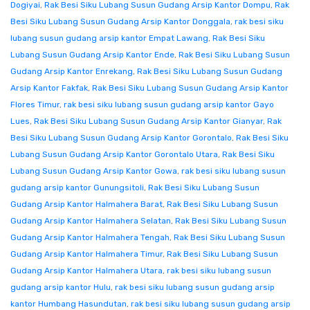
Dogiyai
,
Rak Besi Siku Lubang Susun Gudang Arsip Kantor Dompu
,
Rak
Besi Siku Lubang Susun Gudang Arsip Kantor Donggala
,
rak besi siku
lubang susun gudang arsip kantor Empat Lawang
,
Rak Besi Siku
Lubang Susun Gudang Arsip Kantor Ende
,
Rak Besi Siku Lubang Susun
Gudang Arsip Kantor Enrekang
,
Rak Besi Siku Lubang Susun Gudang
Arsip Kantor Fakfak
,
Rak Besi Siku Lubang Susun Gudang Arsip Kantor
Flores Timur
,
rak besi siku lubang susun gudang arsip kantor Gayo
Lues
,
Rak Besi Siku Lubang Susun Gudang Arsip Kantor Gianyar
,
Rak
Besi Siku Lubang Susun Gudang Arsip Kantor Gorontalo
,
Rak Besi Siku
Lubang Susun Gudang Arsip Kantor Gorontalo Utara
,
Rak Besi Siku
Lubang Susun Gudang Arsip Kantor Gowa
,
rak besi siku lubang susun
gudang arsip kantor Gunungsitoli
,
Rak Besi Siku Lubang Susun
Gudang Arsip Kantor Halmahera Barat
,
Rak Besi Siku Lubang Susun
Gudang Arsip Kantor Halmahera Selatan
,
Rak Besi Siku Lubang Susun
Gudang Arsip Kantor Halmahera Tengah
,
Rak Besi Siku Lubang Susun
Gudang Arsip Kantor Halmahera Timur
,
Rak Besi Siku Lubang Susun
Gudang Arsip Kantor Halmahera Utara
,
rak besi siku lubang susun
gudang arsip kantor Hulu
,
rak besi siku lubang susun gudang arsip
kantor Humbang Hasundutan
,
rak besi siku lubang susun gudang arsip