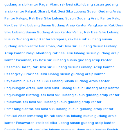
gudang arsip kantor Pagar Alam
,
rak besi siku lubang susun gudang
arsip kantor Pakpak Bharat
,
Rak Besi Siku Lubang Susun Gudang Arsip
Kantor Palopo
,
Rak Besi Siku Lubang Susun Gudang Arsip Kantor Palu
,
Rak Besi Siku Lubang Susun Gudang Arsip Kantor Pangkajene
,
Rak Besi
Siku Lubang Susun Gudang Arsip Kantor Paniai
,
Rak Besi Siku Lubang
Susun Gudang Arsip Kantor Parepare
,
rak besi siku lubang susun
gudang arsip kantor Pariaman
,
Rak Besi Siku Lubang Susun Gudang
Arsip Kantor Parigi Moutong
,
rak besi siku lubang susun gudang arsip
kantor Pasaman
,
rak besi siku lubang susun gudang arsip kantor
Pasaman Barat
,
Rak Besi Siku Lubang Susun Gudang Arsip Kantor
Pasangkayu
,
rak besi siku lubang susun gudang arsip kantor
Payakumbuh
,
Rak Besi Siku Lubang Susun Gudang Arsip Kantor
Pegunungan Arfak
,
Rak Besi Siku Lubang Susun Gudang Arsip Kantor
Pegunungan Bintang
,
rak besi siku lubang susun gudang arsip kantor
Pelalawan
,
rak besi siku lubang susun gudang arsip kantor
Pematangsiantar
,
rak besi siku lubang susun gudang arsip kantor
Penukal Abab lematang Ilir
,
rak besi siku lubang susun gudang arsip
kantor Pesawaran
,
rak besi siku lubang susun gudang arsip kantor
Pesisir Barat
,
rak besi siku lubang susun gudang arsip kantor Pesisir