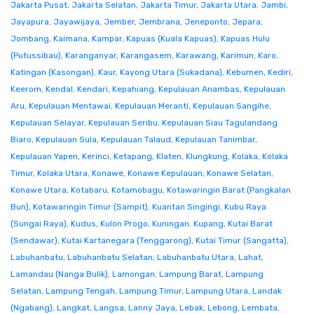
Jakarta Pusat
,
Jakarta Selatan
,
Jakarta Timur
,
Jakarta Utara
,
Jambi
,
Jayapura
,
Jayawijaya
,
Jember
,
Jembrana
,
Jeneponto
,
Jepara
,
Jombang
,
Kaimana
,
Kampar
,
Kapuas (Kuala Kapuas)
,
Kapuas Hulu
(Putussibau)
,
Karanganyar
,
Karangasem
,
Karawang
,
Karimun
,
Karo
,
Katingan (Kasongan)
,
Kaur
,
Kayong Utara (Sukadana)
,
Kebumen
,
Kediri
,
Keerom
,
Kendal
,
Kendari
,
Kepahiang
,
Kepulauan Anambas
,
Kepulauan
Aru
,
Kepulauan Mentawai
,
Kepulauan Meranti
,
Kepulauan Sangihe
,
Kepulauan Selayar
,
Kepulauan Seribu
,
Kepulauan Siau Tagulandang
Biaro
,
Kepulauan Sula
,
Kepulauan Talaud
,
Kepulauan Tanimbar
,
Kepulauan Yapen
,
Kerinci
,
Ketapang
,
Klaten
,
Klungkung
,
Kolaka
,
Kolaka
Timur
,
Kolaka Utara
,
Konawe
,
Konawe Kepulauan
,
Konawe Selatan
,
Konawe Utara
,
Kotabaru
,
Kotamobagu
,
Kotawaringin Barat (Pangkalan
Bun)
,
Kotawaringin Timur (Sampit)
,
Kuantan Singingi
,
Kubu Raya
(Sungai Raya)
,
Kudus
,
Kulon Progo
,
Kuningan
,
Kupang
,
Kutai Barat
(Sendawar)
,
Kutai Kartanegara (Tenggarong)
,
Kutai Timur (Sangatta)
,
Labuhanbatu
,
Labuhanbatu Selatan
,
Labuhanbatu Utara
,
Lahat
,
Lamandau (Nanga Bulik)
,
Lamongan
,
Lampung Barat
,
Lampung
Selatan
,
Lampung Tengah
,
Lampung Timur
,
Lampung Utara
,
Landak
(Ngabang)
,
Langkat
,
Langsa
,
Lanny Jaya
,
Lebak
,
Lebong
,
Lembata
,