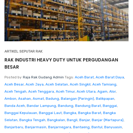
ARTIKEL SEPUTAR RAK
RAK INDUSTRI HEAVY DUTY UNTUK PERGUDANGAN
BESAR
Posted by
Raja Rak Gudang Admin
Tags:
Aceh Barat
,
Aceh Barat Daya
,
Aceh Besar
,
Aceh Jaya
,
Aceh Selatan
,
Aceh Singkil
,
Aceh Tamiang
,
Aceh Tengah
,
Aceh Tenggara
,
Aceh Timur
,
Aceh Utara
,
Agam
,
Alor
,
Ambon
,
Asahan
,
Asmat
,
Badung
,
Balangan (Paringin)
,
Balikpapan
,
Banda Aceh
,
Bandar Lampung
,
Bandung
,
Bandung Barat
,
Banggai
,
Banggai Kepulauan
,
Banggai Laut
,
Bangka
,
Bangka Barat
,
Bangka
Selatan
,
Bangka Tengah
,
Bangkalan
,
Bangli
,
Banjar
,
Banjar (Martapura)
,
Banjarbaru
,
Banjarmasin
,
Banjarnegara
,
Bantaeng
,
Bantul
,
Banyuasin
,