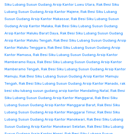
Siku Lubang Susun Gudang Arsip Kantor Luwu Utara
,
Rak Besi Siku
Lubang Susun Gudang Arsip Kantor Majene
,
Rak Besi Siku Lubang
Susun Gudang Arsip Kantor Makassar
,
Rak Besi Siku Lubang Susun
Gudang Arsip Kantor Malaka
,
Rak Besi Siku Lubang Susun Gudang
Arsip Kantor Maluku Barat Daya
,
Rak Besi Siku Lubang Susun Gudang
Arsip Kantor Maluku Tengah
,
Rak Besi Siku Lubang Susun Gudang Arsip
Kantor Maluku Tenggara
,
Rak Besi Siku Lubang Susun Gudang Arsip
Kantor Mamasa
,
Rak Besi Siku Lubang Susun Gudang Arsip Kantor
Mamberamo Raya
,
Rak Besi Siku Lubang Susun Gudang Arsip Kantor
Mamberamo Tengah
,
Rak Besi Siku Lubang Susun Gudang Arsip Kantor
Mamuju
,
Rak Besi Siku Lubang Susun Gudang Arsip Kantor Mamuju
Tengah
,
Rak Besi Siku Lubang Susun Gudang Arsip Kantor Manado
,
rak
besi siku lubang susun gudang arsip kantor Mandailing Natal
,
Rak Besi
Siku Lubang Susun Gudang Arsip Kantor Manggarai
,
Rak Besi Siku
Lubang Susun Gudang Arsip Kantor Manggarai Barat
,
Rak Besi Siku
Lubang Susun Gudang Arsip Kantor Manggarai Timur
,
Rak Besi Siku
Lubang Susun Gudang Arsip Kantor Manokwari
,
Rak Besi Siku Lubang
Susun Gudang Arsip Kantor Manokwari Selatan
,
Rak Besi Siku Lubang
Susun Gudang Arsip Kantor Mappi
,
Rak Besi Siku Lubang Susun