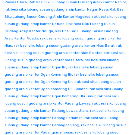
Rawas Utara
,
Rak Besi Siku Lubang Susun Gudang Arsip Kantor Nabire
,
rak besi siku lubang susun gudang arsip kantor Nagan Raya
,
Rak Besi
Siku Lubang Susun Gudang Arsip Kantor Nagekeo
,
rak besi siku lubang
susun gudang arsip kantor Natuna
,
Rak Besi Siku Lubang Susun
Gudang Arsip Kantor Nduga
,
Rak Besi Siku Lubang Susun Gudang
Arsip Kantor Ngada
,
rak besi siku lubang susun gudang arsip kantor
Nias
,
rak besi siku lubang susun gudang arsip kantor Nias Barat
,
rak
besi siku lubang susun gudang arsip kantor Nias Selatan
,
rak besi siku
lubang susun gudang arsip kantor Nias Utara
,
rak besi siku lubang
susun gudang arsip kantor Ogan Ilir
,
rak besi siku lubang susun
gudang arsip kantor Ogan Komering Ilir
,
rak besi siku lubang susun
gudang arsip kantor Ogan Komering Ulu
,
rak besi siku lubang susun
gudang arsip kantor Ogan Komering Ulu Selatan
,
rak besi siku lubang
susun gudang arsip kantor Ogan Komering Ulu Timur
,
rak besi siku
lubang susun gudang arsip kantor Padang Lawas
,
rak besi siku lubang
susun gudang arsip kantor Padang Lawas Utara
,
rak besi siku lubang
susun gudang arsip kantor Padang Pariaman
,
rak besi siku lubang
susun gudang arsip kantor Padangpanjang
,
rak besi siku lubang susun
gudang arsip kantor Padangsidempuan
,
rak besi siku lubang susun