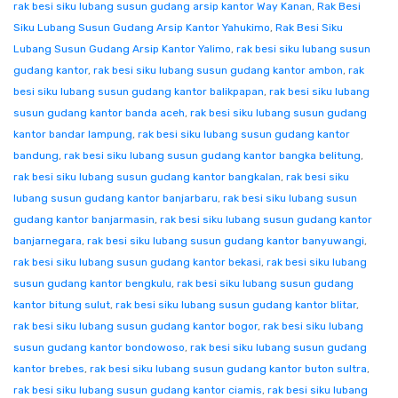
rak besi siku lubang susun gudang arsip kantor Way Kanan
,
Rak Besi
Siku Lubang Susun Gudang Arsip Kantor Yahukimo
,
Rak Besi Siku
Lubang Susun Gudang Arsip Kantor Yalimo
,
rak besi siku lubang susun
gudang kantor
,
rak besi siku lubang susun gudang kantor ambon
,
rak
besi siku lubang susun gudang kantor balikpapan
,
rak besi siku lubang
susun gudang kantor banda aceh
,
rak besi siku lubang susun gudang
kantor bandar lampung
,
rak besi siku lubang susun gudang kantor
bandung
,
rak besi siku lubang susun gudang kantor bangka belitung
,
rak besi siku lubang susun gudang kantor bangkalan
,
rak besi siku
lubang susun gudang kantor banjarbaru
,
rak besi siku lubang susun
gudang kantor banjarmasin
,
rak besi siku lubang susun gudang kantor
banjarnegara
,
rak besi siku lubang susun gudang kantor banyuwangi
,
rak besi siku lubang susun gudang kantor bekasi
,
rak besi siku lubang
susun gudang kantor bengkulu
,
rak besi siku lubang susun gudang
kantor bitung sulut
,
rak besi siku lubang susun gudang kantor blitar
,
rak besi siku lubang susun gudang kantor bogor
,
rak besi siku lubang
susun gudang kantor bondowoso
,
rak besi siku lubang susun gudang
kantor brebes
,
rak besi siku lubang susun gudang kantor buton sultra
,
rak besi siku lubang susun gudang kantor ciamis
,
rak besi siku lubang