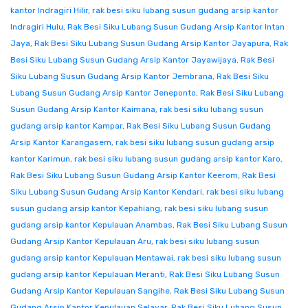
kantor Indragiri Hilir
,
rak besi siku lubang susun gudang arsip kantor
Indragiri Hulu
,
Rak Besi Siku Lubang Susun Gudang Arsip Kantor Intan
Jaya
,
Rak Besi Siku Lubang Susun Gudang Arsip Kantor Jayapura
,
Rak
Besi Siku Lubang Susun Gudang Arsip Kantor Jayawijaya
,
Rak Besi
Siku Lubang Susun Gudang Arsip Kantor Jembrana
,
Rak Besi Siku
Lubang Susun Gudang Arsip Kantor Jeneponto
,
Rak Besi Siku Lubang
Susun Gudang Arsip Kantor Kaimana
,
rak besi siku lubang susun
gudang arsip kantor Kampar
,
Rak Besi Siku Lubang Susun Gudang
Arsip Kantor Karangasem
,
rak besi siku lubang susun gudang arsip
kantor Karimun
,
rak besi siku lubang susun gudang arsip kantor Karo
,
Rak Besi Siku Lubang Susun Gudang Arsip Kantor Keerom
,
Rak Besi
Siku Lubang Susun Gudang Arsip Kantor Kendari
,
rak besi siku lubang
susun gudang arsip kantor Kepahiang
,
rak besi siku lubang susun
gudang arsip kantor Kepulauan Anambas
,
Rak Besi Siku Lubang Susun
Gudang Arsip Kantor Kepulauan Aru
,
rak besi siku lubang susun
gudang arsip kantor Kepulauan Mentawai
,
rak besi siku lubang susun
gudang arsip kantor Kepulauan Meranti
,
Rak Besi Siku Lubang Susun
Gudang Arsip Kantor Kepulauan Sangihe
,
Rak Besi Siku Lubang Susun
Gudang Arsip Kantor Kepulauan Selayar
,
Rak Besi Siku Lubang Susun