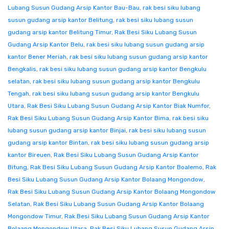
Lubang Susun Gudang Arsip Kantor Bau-Bau
,
rak besi siku lubang
susun gudang arsip kantor Belitung
,
rak besi siku lubang susun
gudang arsip kantor Belitung Timur
,
Rak Besi Siku Lubang Susun
Gudang Arsip Kantor Belu
,
rak besi siku lubang susun gudang arsip
kantor Bener Meriah
,
rak besi siku lubang susun gudang arsip kantor
Bengkalis
,
rak besi siku lubang susun gudang arsip kantor Bengkulu
selatan
,
rak besi siku lubang susun gudang arsip kantor Bengkulu
Tengah
,
rak besi siku lubang susun gudang arsip kantor Bengkulu
Utara
,
Rak Besi Siku Lubang Susun Gudang Arsip Kantor Biak Numfor
,
Rak Besi Siku Lubang Susun Gudang Arsip Kantor Bima
,
rak besi siku
lubang susun gudang arsip kantor Binjai
,
rak besi siku lubang susun
gudang arsip kantor Bintan
,
rak besi siku lubang susun gudang arsip
kantor Bireuen
,
Rak Besi Siku Lubang Susun Gudang Arsip Kantor
Bitung
,
Rak Besi Siku Lubang Susun Gudang Arsip Kantor Boalemo
,
Rak
Besi Siku Lubang Susun Gudang Arsip Kantor Bolaang Mongondow
,
Rak Besi Siku Lubang Susun Gudang Arsip Kantor Bolaang Mongondow
Selatan
,
Rak Besi Siku Lubang Susun Gudang Arsip Kantor Bolaang
Mongondow Timur
,
Rak Besi Siku Lubang Susun Gudang Arsip Kantor
Bolaang Mongondow Utara
,
Rak Besi Siku Lubang Susun Gudang Arsip