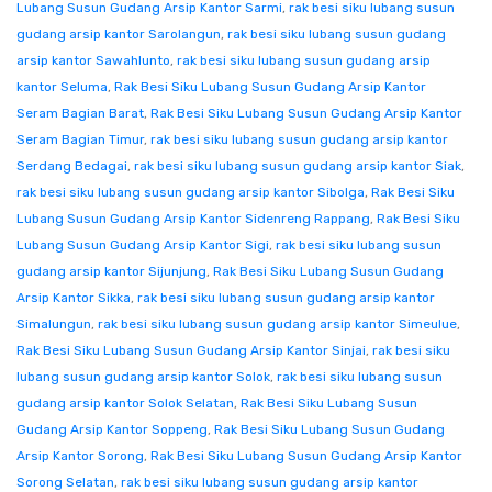
Lubang Susun Gudang Arsip Kantor Sarmi
,
rak besi siku lubang susun
gudang arsip kantor Sarolangun
,
rak besi siku lubang susun gudang
arsip kantor Sawahlunto
,
rak besi siku lubang susun gudang arsip
kantor Seluma
,
Rak Besi Siku Lubang Susun Gudang Arsip Kantor
Seram Bagian Barat
,
Rak Besi Siku Lubang Susun Gudang Arsip Kantor
Seram Bagian Timur
,
rak besi siku lubang susun gudang arsip kantor
Serdang Bedagai
,
rak besi siku lubang susun gudang arsip kantor Siak
,
rak besi siku lubang susun gudang arsip kantor Sibolga
,
Rak Besi Siku
Lubang Susun Gudang Arsip Kantor Sidenreng Rappang
,
Rak Besi Siku
Lubang Susun Gudang Arsip Kantor Sigi
,
rak besi siku lubang susun
gudang arsip kantor Sijunjung
,
Rak Besi Siku Lubang Susun Gudang
Arsip Kantor Sikka
,
rak besi siku lubang susun gudang arsip kantor
Simalungun
,
rak besi siku lubang susun gudang arsip kantor Simeulue
,
Rak Besi Siku Lubang Susun Gudang Arsip Kantor Sinjai
,
rak besi siku
lubang susun gudang arsip kantor Solok
,
rak besi siku lubang susun
gudang arsip kantor Solok Selatan
,
Rak Besi Siku Lubang Susun
Gudang Arsip Kantor Soppeng
,
Rak Besi Siku Lubang Susun Gudang
Arsip Kantor Sorong
,
Rak Besi Siku Lubang Susun Gudang Arsip Kantor
Sorong Selatan
,
rak besi siku lubang susun gudang arsip kantor