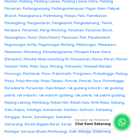
Pacitan
,
Padang
,
Padang Lawas
,
Padang Lawas Utara
,
Padang
Pariaman
,
Padangpanjang
,
Padangsidempuan
,
Pagar Alam
,
Pakpak
Bharat
,
Palangkaraya
,
Palembang
,
Palopo
,
Palu
,
Pamekasan
,
Pandeglang
,
Pangandaran
,
Pangkajene
,
Pangkalpinang.
,
Paniai
,
Parepare
,
Pariaman
,
Parigi Moutong
,
Pasaman
,
Pasaman Barat
,
Pasangkayu
,
Paser (Tana Paser)
,
Pasuruan
,
Pati
,
Payakumbuh
,
Pegunungan Arfak
,
Pegunungan Bintang
,
Pekalongan
,
Pekanbaru
,
Pelalawan
,
Pemalang
,
Pematangsiantar
,
Penajam Paser Utara
(Penajam)
,
Penukal Abab lematang Ilir
,
Pesawaran
,
Pesisir Barat
,
Pesisir
Selatan
,
Pidie
,
Pidie Jaya
,
Pinrang
,
Pohuwato
,
Polewali Mandar
,
Ponorogo
,
Pontianak
,
Poso
,
Prabumulih
,
Pringsewu
,
Probolinggo
,
Pulang
Pisau
,
Pulau Morotai
,
Pulau Taliabu
,
Puncak
,
Puncak Jaya
,
Purbalingga
,
Purwakarta
,
Purworejo
,
Raja Ampat
,
rak gudang industri
,
rak gudang
pabrik
,
rak industri
,
rak industri gudang
,
rak pabrik
,
rak pabrik gudang
,
Rejang Lebong
,
Rembang
,
Rokan Hilir
,
Rokan Hulu
,
Rote Ndao
,
Sabang
,
Sabu Raijua
,
Salatiga
,
Samarinda
,
Sambas
,
Samosir
,
Sampang
,
Sanggau
,
Sarmi
,
Sarolangun
,
Sawahlunto
,
Sekadau
,
Seluma
,
Konsultasi dan Pemesanan
Chat Kami Sekarang
Semarang
,
Seram Bagian Barat
,
Seram Bagian Timur
,
Serang
,
Serdang
Bedagai
,
Seruyan (Kuala Pembuang)
,
Siak
,
Sibolga
,
Sidenreng