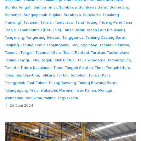
Sumba Tengah
,
Sumba Timur
,
Sumbawa
,
Sumbawa Barat
,
Sumedang
,
Sumenep
,
Sungaipenuh
,
Supiori
,
Surabaya
,
Surakarta
,
Tabalong
(Tanjung)
,
Tabanan
,
Takalar
,
Tambrauw
,
Tana Tidung (Tideng Pale)
,
Tana
Toraja
,
Tanah Bumbu (Batulicin)
,
Tanah Datar
,
Tanah Laut (Pelaihari)
,
Tangerang
,
Tangerang Selatan
,
Tanggamus
,
Tanjung Jabung Barat
,
Tanjung Jabung Timur
,
Tanjungbalai
,
Tanjungpinang
,
Tapanuli Selatan
,
Tapanuli Tengah
,
Tapanuli Utara
,
Tapin (Rantau)
,
Tarakan
,
Tasikmalaya
,
Tebing Tinggi
,
Tebo
,
Tegal
,
Teluk Bintuni
,
Teluk Wondama
,
Temanggung
,
Ternate
,
Tidore Kepulauan
,
Timor Tengah Selatan
,
Timor Tengah Utara
,
Toba
,
Tojo Una-Una
,
Tolikara
,
Tolitoli
,
Tomohon
,
Toraja Utara
,
Trenggalek
,
Tual
,
Tuban
,
Tulang Bawang
,
Tulang Bawang Barat
,
Tulungagung
,
Wajo
,
Wakatobi
,
Waropen
,
Way Kanan
,
Wonogiri
,
Wonosobo
,
Yahukimo
,
Yalimo
,
Yogyakarta
26 Juni 2024