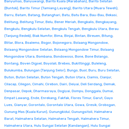
Banyumas
,
Banyuwangi
,
Barito Kuala (Marabahan)
,
Barito Selatan
(Buntok)
,
Barito Timur (Tamiang Layang)
,
Barito Utara (Muara Teweh)
,
Barru
,
Batam
,
Batang
,
Batanghari
,
Batu
,
Batu Bara
,
Bau-Bau
,
Bekasi
,
Belitung
,
Belitung Timur
,
Belu
,
Bener Meriah
,
Bengkalis
,
Bengkayang
,
Bengkulu
,
Bengkulu Selatan
,
Bengkulu Tengah
,
Bengkulu Utara
,
Berau
(Tanjung Redeb)
,
Biak Numfor
,
Bima
,
Binjai
,
Bintan
,
Bireuen
,
Bitung
,
Blitar
,
Blora
,
Boalemo
,
Bogor
,
Bojonegoro
,
Bolaang Mongondow
,
Bolaang Mongondow Selatan
,
Bolaang Mongondow Timur
,
Bolaang
Mongondow Utara
,
Bombana
,
Bondowoso
,
Bone
,
Bone Bolango
,
Bontang
,
Boven Digoel
,
Boyolali
,
Brebes
,
Bukittinggi
,
Buleleng
,
Bulukumba
,
Bulungan (Tanjung Selor)
,
Bungo
,
Buol
,
Buru
,
Buru Selatan
,
Buton
,
Buton Selatan
,
Buton Tengah
,
Buton Utara
,
Ciamis
,
Cianjur
,
Cilacap
,
Cilegon
,
Cimahi
,
Cirebon
,
Dairi
,
Deiyai
,
Deli Serdang
,
Demak
,
Denpasar
,
Depok
,
Dharmasraya
,
Dogiyai
,
Dompu
,
Donggala
,
Dumai
,
Empat Lawang
,
Ende
,
Enrekang
,
Fakfak
,
Flores Timur
,
Garut
,
Gayo
Lues
,
Gianyar
,
Gorontalo
,
Gorontalo Utara
,
Gowa
,
Gresik
,
Grobogan
,
Gunung Mas (Kuala Kurun)
,
Gunungkidul
,
Gunungsitoli
,
Halmahera
Barat
,
Halmahera Selatan
,
Halmahera Tengah
,
Halmahera Timur
,
Halmahera Utara
,
Hulu Sungai Selatan (Kandangan)
,
Hulu Sungai