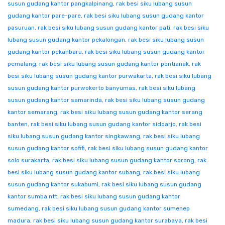
susun gudang kantor pangkalpinang
,
rak besi siku lubang susun
gudang kantor pare-pare
,
rak besi siku lubang susun gudang kantor
pasuruan
,
rak besi siku lubang susun gudang kantor pati
,
rak besi siku
lubang susun gudang kantor pekalongan
,
rak besi siku lubang susun
gudang kantor pekanbaru
,
rak besi siku lubang susun gudang kantor
pemalang
,
rak besi siku lubang susun gudang kantor pontianak
,
rak
besi siku lubang susun gudang kantor purwakarta
,
rak besi siku lubang
susun gudang kantor purwokerto banyumas
,
rak besi siku lubang
susun gudang kantor samarinda
,
rak besi siku lubang susun gudang
kantor semarang
,
rak besi siku lubang susun gudang kantor serang
banten
,
rak besi siku lubang susun gudang kantor sidoarjo
,
rak besi
siku lubang susun gudang kantor singkawang
,
rak besi siku lubang
susun gudang kantor sofifi
,
rak besi siku lubang susun gudang kantor
solo surakarta
,
rak besi siku lubang susun gudang kantor sorong
,
rak
besi siku lubang susun gudang kantor subang
,
rak besi siku lubang
susun gudang kantor sukabumi
,
rak besi siku lubang susun gudang
kantor sumba ntt
,
rak besi siku lubang susun gudang kantor
sumedang
,
rak besi siku lubang susun gudang kantor sumenep
madura
,
rak besi siku lubang susun gudang kantor surabaya
,
rak besi