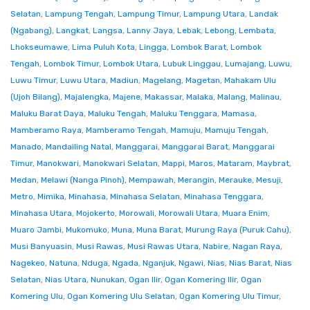
Selatan
,
Lampung Tengah
,
Lampung Timur
,
Lampung Utara
,
Landak
(Ngabang)
,
Langkat
,
Langsa
,
Lanny Jaya
,
Lebak
,
Lebong
,
Lembata
,
Lhokseumawe
,
Lima Puluh Kota
,
Lingga
,
Lombok Barat
,
Lombok
Tengah
,
Lombok Timur
,
Lombok Utara
,
Lubuk Linggau
,
Lumajang
,
Luwu
,
Luwu Timur
,
Luwu Utara
,
Madiun
,
Magelang
,
Magetan
,
Mahakam Ulu
(Ujoh Bilang)
,
Majalengka
,
Majene
,
Makassar
,
Malaka
,
Malang
,
Malinau
,
Maluku Barat Daya
,
Maluku Tengah
,
Maluku Tenggara
,
Mamasa
,
Mamberamo Raya
,
Mamberamo Tengah
,
Mamuju
,
Mamuju Tengah
,
Manado
,
Mandailing Natal
,
Manggarai
,
Manggarai Barat
,
Manggarai
Timur
,
Manokwari
,
Manokwari Selatan
,
Mappi
,
Maros
,
Mataram
,
Maybrat
,
Medan
,
Melawi (Nanga Pinoh)
,
Mempawah
,
Merangin
,
Merauke
,
Mesuji
,
Metro
,
Mimika
,
Minahasa
,
Minahasa Selatan
,
Minahasa Tenggara
,
Minahasa Utara
,
Mojokerto
,
Morowali
,
Morowali Utara
,
Muara Enim
,
Muaro Jambi
,
Mukomuko
,
Muna
,
Muna Barat
,
Murung Raya (Puruk Cahu)
,
Musi Banyuasin
,
Musi Rawas
,
Musi Rawas Utara
,
Nabire
,
Nagan Raya
,
Nagekeo
,
Natuna
,
Nduga
,
Ngada
,
Nganjuk
,
Ngawi
,
Nias
,
Nias Barat
,
Nias
Selatan
,
Nias Utara
,
Nunukan
,
Ogan Ilir
,
Ogan Komering Ilir
,
Ogan
Komering Ulu
,
Ogan Komering Ulu Selatan
,
Ogan Komering Ulu Timur
,