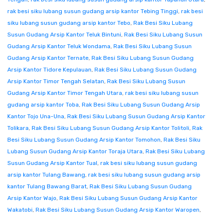
rak besi siku lubang susun gudang arsip kantor Tebing Tinggi
,
rak besi
siku lubang susun gudang arsip kantor Tebo
,
Rak Besi Siku Lubang
Susun Gudang Arsip Kantor Teluk Bintuni
,
Rak Besi Siku Lubang Susun
Gudang Arsip Kantor Teluk Wondama
,
Rak Besi Siku Lubang Susun
Gudang Arsip Kantor Ternate
,
Rak Besi Siku Lubang Susun Gudang
Arsip Kantor Tidore Kepulauan
,
Rak Besi Siku Lubang Susun Gudang
Arsip Kantor Timor Tengah Selatan
,
Rak Besi Siku Lubang Susun
Gudang Arsip Kantor Timor Tengah Utara
,
rak besi siku lubang susun
gudang arsip kantor Toba
,
Rak Besi Siku Lubang Susun Gudang Arsip
Kantor Tojo Una-Una
,
Rak Besi Siku Lubang Susun Gudang Arsip Kantor
Tolikara
,
Rak Besi Siku Lubang Susun Gudang Arsip Kantor Tolitoli
,
Rak
Besi Siku Lubang Susun Gudang Arsip Kantor Tomohon
,
Rak Besi Siku
Lubang Susun Gudang Arsip Kantor Toraja Utara
,
Rak Besi Siku Lubang
Susun Gudang Arsip Kantor Tual
,
rak besi siku lubang susun gudang
arsip kantor Tulang Bawang
,
rak besi siku lubang susun gudang arsip
kantor Tulang Bawang Barat
,
Rak Besi Siku Lubang Susun Gudang
Arsip Kantor Wajo
,
Rak Besi Siku Lubang Susun Gudang Arsip Kantor
Wakatobi
,
Rak Besi Siku Lubang Susun Gudang Arsip Kantor Waropen
,