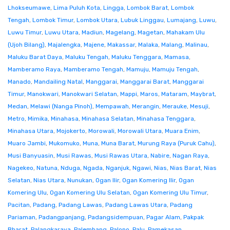
Lhokseumawe
,
Lima Puluh Kota
,
Lingga
,
Lombok Barat
,
Lombok
Tengah
,
Lombok Timur
,
Lombok Utara
,
Lubuk Linggau
,
Lumajang
,
Luwu
,
Luwu Timur
,
Luwu Utara
,
Madiun
,
Magelang
,
Magetan
,
Mahakam Ulu
(Ujoh Bilang)
,
Majalengka
,
Majene
,
Makassar
,
Malaka
,
Malang
,
Malinau
,
Maluku Barat Daya
,
Maluku Tengah
,
Maluku Tenggara
,
Mamasa
,
Mamberamo Raya
,
Mamberamo Tengah
,
Mamuju
,
Mamuju Tengah
,
Manado
,
Mandailing Natal
,
Manggarai
,
Manggarai Barat
,
Manggarai
Timur
,
Manokwari
,
Manokwari Selatan
,
Mappi
,
Maros
,
Mataram
,
Maybrat
,
Medan
,
Melawi (Nanga Pinoh)
,
Mempawah
,
Merangin
,
Merauke
,
Mesuji
,
Metro
,
Mimika
,
Minahasa
,
Minahasa Selatan
,
Minahasa Tenggara
,
Minahasa Utara
,
Mojokerto
,
Morowali
,
Morowali Utara
,
Muara Enim
,
Muaro Jambi
,
Mukomuko
,
Muna
,
Muna Barat
,
Murung Raya (Puruk Cahu)
,
Musi Banyuasin
,
Musi Rawas
,
Musi Rawas Utara
,
Nabire
,
Nagan Raya
,
Nagekeo
,
Natuna
,
Nduga
,
Ngada
,
Nganjuk
,
Ngawi
,
Nias
,
Nias Barat
,
Nias
Selatan
,
Nias Utara
,
Nunukan
,
Ogan Ilir
,
Ogan Komering Ilir
,
Ogan
Komering Ulu
,
Ogan Komering Ulu Selatan
,
Ogan Komering Ulu Timur
,
Pacitan
,
Padang
,
Padang Lawas
,
Padang Lawas Utara
,
Padang
Pariaman
,
Padangpanjang
,
Padangsidempuan
,
Pagar Alam
,
Pakpak
Bharat
,
Palangkaraya
,
Palembang
,
Palopo
,
Palu
,
Pamekasan
,