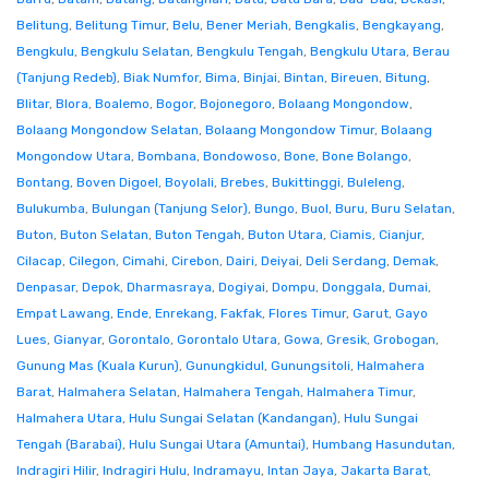
Belitung
,
Belitung Timur
,
Belu
,
Bener Meriah
,
Bengkalis
,
Bengkayang
,
Bengkulu
,
Bengkulu Selatan
,
Bengkulu Tengah
,
Bengkulu Utara
,
Berau
(Tanjung Redeb)
,
Biak Numfor
,
Bima
,
Binjai
,
Bintan
,
Bireuen
,
Bitung
,
Blitar
,
Blora
,
Boalemo
,
Bogor
,
Bojonegoro
,
Bolaang Mongondow
,
Bolaang Mongondow Selatan
,
Bolaang Mongondow Timur
,
Bolaang
Mongondow Utara
,
Bombana
,
Bondowoso
,
Bone
,
Bone Bolango
,
Bontang
,
Boven Digoel
,
Boyolali
,
Brebes
,
Bukittinggi
,
Buleleng
,
Bulukumba
,
Bulungan (Tanjung Selor)
,
Bungo
,
Buol
,
Buru
,
Buru Selatan
,
Buton
,
Buton Selatan
,
Buton Tengah
,
Buton Utara
,
Ciamis
,
Cianjur
,
Cilacap
,
Cilegon
,
Cimahi
,
Cirebon
,
Dairi
,
Deiyai
,
Deli Serdang
,
Demak
,
Denpasar
,
Depok
,
Dharmasraya
,
Dogiyai
,
Dompu
,
Donggala
,
Dumai
,
Empat Lawang
,
Ende
,
Enrekang
,
Fakfak
,
Flores Timur
,
Garut
,
Gayo
Lues
,
Gianyar
,
Gorontalo
,
Gorontalo Utara
,
Gowa
,
Gresik
,
Grobogan
,
Gunung Mas (Kuala Kurun)
,
Gunungkidul
,
Gunungsitoli
,
Halmahera
Barat
,
Halmahera Selatan
,
Halmahera Tengah
,
Halmahera Timur
,
Halmahera Utara
,
Hulu Sungai Selatan (Kandangan)
,
Hulu Sungai
Tengah (Barabai)
,
Hulu Sungai Utara (Amuntai)
,
Humbang Hasundutan
,
Indragiri Hilir
,
Indragiri Hulu
,
Indramayu
,
Intan Jaya
,
Jakarta Barat
,