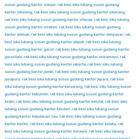
susun gudang kantor cianjur
,
rak besi siku lubang susun gudang
kantor cibinong
,
rak besi siku lubang susun gudang kantor cikarang
,
rak besi siku lubang susun gudang kantor cilacap
,
rak besi siku lubang
susun gudang kantor cirebon
,
rak besi siku lubang susun gudang
kantor demak
,
rak besi siku lubang susun gudang kantor denpasar
,
rak
besi siku lubang susun gudang kantor depok
,
rak besi siku lubang
susun gudang kantor garut
,
rak besi siku lubang susun gudang kantor
gorontalo
,
rak besi siku lubang susun gudang kantor indramayu
,
rak
besi siku lubang susun gudang kantor jakarta
,
rak besi siku lubang
susun gudang kantor jambi
,
rak besi siku lubang susun gudang kantor
jayapura
,
rak besi siku lubang susun gudang kantor jepara
,
rak besi
siku lubang susun gudang kantor karawang
,
rak besi siku lubang susun
gudang kantor kebumen
,
rak besi siku lubang susun gudang kantor
kediri
,
rak besi siku lubang susun gudang kantor kendal
,
rak besi siku
lubang susun gudang kantor kendari
,
rak besi siku lubang susun
gudang kantor kepulauan riau
,
rak besi siku lubang susun gudang
kantor klaten
,
rak besi siku lubang susun gudang kantor kolaka
,
rak
besi siku lubang susun gudang kantor konawe
,
rak besi siku lubang
susun gudang kantor kudus
,
rak besi siku lubang susun gudang kantor