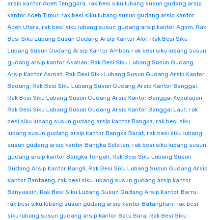
arsip kantor Aceh Tenggara
,
rak besi siku lubang susun gudang arsip
kantor Aceh Timur
,
rak besi siku lubang susun gudang arsip kantor
Aceh Utara
,
rak besi siku lubang susun gudang arsip kantor Agam
,
Rak
Besi Siku Lubang Susun Gudang Arsip Kantor Alor
,
Rak Besi Siku
Lubang Susun Gudang Arsip Kantor Ambon
,
rak besi siku lubang susun
gudang arsip kantor Asahan
,
Rak Besi Siku Lubang Susun Gudang
Arsip Kantor Asmat
,
Rak Besi Siku Lubang Susun Gudang Arsip Kantor
Badung
,
Rak Besi Siku Lubang Susun Gudang Arsip Kantor Banggai
,
Rak Besi Siku Lubang Susun Gudang Arsip Kantor Banggai Kepulauan
,
Rak Besi Siku Lubang Susun Gudang Arsip Kantor Banggai Laut
,
rak
besi siku lubang susun gudang arsip kantor Bangka
,
rak besi siku
lubang susun gudang arsip kantor Bangka Barat
,
rak besi siku lubang
susun gudang arsip kantor Bangka Selatan
,
rak besi siku lubang susun
gudang arsip kantor Bangka Tengah
,
Rak Besi Siku Lubang Susun
Gudang Arsip Kantor Bangli
,
Rak Besi Siku Lubang Susun Gudang Arsip
Kantor Bantaeng
,
rak besi siku lubang susun gudang arsip kantor
Banyuasin
,
Rak Besi Siku Lubang Susun Gudang Arsip Kantor Barru
,
rak besi siku lubang susun gudang arsip kantor Batanghari
,
rak besi
siku lubang susun gudang arsip kantor Batu Bara
,
Rak Besi Siku