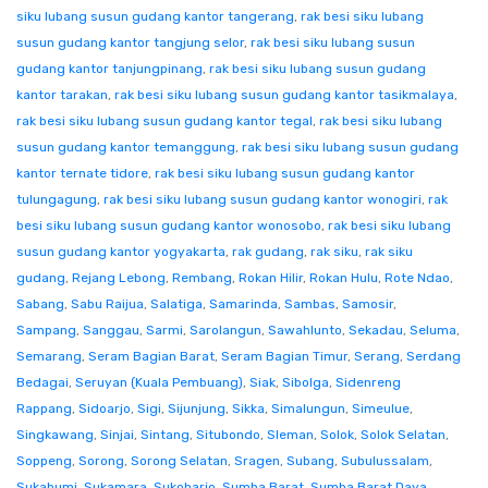
siku lubang susun gudang kantor tangerang
,
rak besi siku lubang
susun gudang kantor tangjung selor
,
rak besi siku lubang susun
gudang kantor tanjungpinang
,
rak besi siku lubang susun gudang
kantor tarakan
,
rak besi siku lubang susun gudang kantor tasikmalaya
,
rak besi siku lubang susun gudang kantor tegal
,
rak besi siku lubang
susun gudang kantor temanggung
,
rak besi siku lubang susun gudang
kantor ternate tidore
,
rak besi siku lubang susun gudang kantor
tulungagung
,
rak besi siku lubang susun gudang kantor wonogiri
,
rak
besi siku lubang susun gudang kantor wonosobo
,
rak besi siku lubang
susun gudang kantor yogyakarta
,
rak gudang
,
rak siku
,
rak siku
gudang
,
Rejang Lebong
,
Rembang
,
Rokan Hilir
,
Rokan Hulu
,
Rote Ndao
,
Sabang
,
Sabu Raijua
,
Salatiga
,
Samarinda
,
Sambas
,
Samosir
,
Sampang
,
Sanggau
,
Sarmi
,
Sarolangun
,
Sawahlunto
,
Sekadau
,
Seluma
,
Semarang
,
Seram Bagian Barat
,
Seram Bagian Timur
,
Serang
,
Serdang
Bedagai
,
Seruyan (Kuala Pembuang)
,
Siak
,
Sibolga
,
Sidenreng
Rappang
,
Sidoarjo
,
Sigi
,
Sijunjung
,
Sikka
,
Simalungun
,
Simeulue
,
Singkawang
,
Sinjai
,
Sintang
,
Situbondo
,
Sleman
,
Solok
,
Solok Selatan
,
Soppeng
,
Sorong
,
Sorong Selatan
,
Sragen
,
Subang
,
Subulussalam
,
Sukabumi
,
Sukamara
,
Sukoharjo
,
Sumba Barat
,
Sumba Barat Daya
,