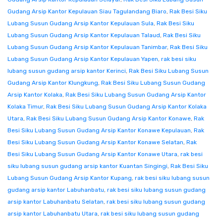
Gudang Arsip Kantor Kepulauan Siau Tagulandang Biaro
,
Rak Besi Siku
Lubang Susun Gudang Arsip Kantor Kepulauan Sula
,
Rak Besi Siku
Lubang Susun Gudang Arsip Kantor Kepulauan Talaud
,
Rak Besi Siku
Lubang Susun Gudang Arsip Kantor Kepulauan Tanimbar
,
Rak Besi Siku
Lubang Susun Gudang Arsip Kantor Kepulauan Yapen
,
rak besi siku
lubang susun gudang arsip kantor Kerinci
,
Rak Besi Siku Lubang Susun
Gudang Arsip Kantor Klungkung
,
Rak Besi Siku Lubang Susun Gudang
Arsip Kantor Kolaka
,
Rak Besi Siku Lubang Susun Gudang Arsip Kantor
Kolaka Timur
,
Rak Besi Siku Lubang Susun Gudang Arsip Kantor Kolaka
Utara
,
Rak Besi Siku Lubang Susun Gudang Arsip Kantor Konawe
,
Rak
Besi Siku Lubang Susun Gudang Arsip Kantor Konawe Kepulauan
,
Rak
Besi Siku Lubang Susun Gudang Arsip Kantor Konawe Selatan
,
Rak
Besi Siku Lubang Susun Gudang Arsip Kantor Konawe Utara
,
rak besi
siku lubang susun gudang arsip kantor Kuantan Singingi
,
Rak Besi Siku
Lubang Susun Gudang Arsip Kantor Kupang
,
rak besi siku lubang susun
gudang arsip kantor Labuhanbatu
,
rak besi siku lubang susun gudang
arsip kantor Labuhanbatu Selatan
,
rak besi siku lubang susun gudang
arsip kantor Labuhanbatu Utara
,
rak besi siku lubang susun gudang